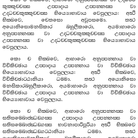
කුක‍්කුච‍්චස‍්ස
උප‍්පාදාය
උප‍්පන‍්නස‍්ස
වා
උද‍්ධච‍්චකුක‍්කුච‍්චස‍්ස
භිය්‍යොභාවාය
වෙපුල‍්ලාය
:
අත්‍ථි
භික‍්ඛවෙ
,
චෙතසො
අවූපසමො
.
තත්‍ථ
අයොනිසොමනසිකාර
බහුලීකාරො
,
අයමාහාරො
අනුප‍්පන‍්නස‍්ස
වා
උද‍්ධච‍්චකුක‍්කුච‍්චස‍්ස
උප‍්පාදාය
උප‍්පන‍්නස‍්ස
වා
උද‍්ධච‍්චකුක‍්කුච‍්චස‍්ස
භිය්‍යොභාවාය
වෙපුල‍්ලාය
.
කො
ච
භික‍්ඛවෙ
,
ආහාරො
අනුප‍්පන‍්නාය
වා
විචිකිච‍්ඡාය
උප‍්පාදාය
උප‍්පන‍්නාය
වා
විචිකිච‍්ඡාය
භිය්‍යොභාවාය
වෙපුල‍්ලාය
:
අත්‍ථි
භික‍්ඛවෙ
,
විචිකිච‍්ඡාට‍්ඨානියා
ධම‍්මා
.
තත්‍ථ
අයොනිසො
මනසිකාරබහුලීකාරො
,
අයමාහාරො
අනුප‍්පන‍්නාය
වා
විචිකිච‍්ඡාය
උප‍්පාදාය
උප‍්පන‍්නාය
වා
විචිකිච‍්ඡාය
භිය්‍යොභාවාය
වෙපුල‍්ලාය
.
කො
ච
භික‍්ඛවෙ
,
ආහාරො
අනුප‍්පන‍්නස‍්ස
වා
සතිසම‍්බොජ‍්ඣඞ‍්ගස‍්ස
උප‍්පාදාය
උප‍්පන‍්නස‍්ස
වා
සතිසම‍්බොජ‍්ඣඞ‍්ගස‍්ස
භාවනාපාරිපූරියා
අත්‍ථි
භික‍්ඛවෙ
සතිසම‍්බොජ‍්ඣඞ‍්ගට‍්ඨානියා
ධම‍්මා
.
තත්‍ථ