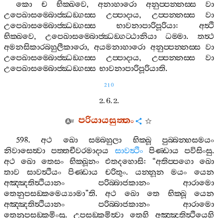
කො
ච
භික‍්ඛවෙ
,
අනාහාරො
අනුප‍්පන‍්නස‍්ස
වා
උපෙඛාසම‍්බොජ‍්ඣඞ‍්ගස‍්ස
උප‍්පාදාය
,
උප‍්පන‍්නස‍්ස
වා
උපෙඛාසම‍්බොජ‍්ඣඞ‍්ගස‍්ස
භාවනාපාරිපූරියා
:
අත්‍ථි
භික‍්ඛවෙ
,
උපෙඛාසම‍්බොජ‍්ඣඞ‍්ගට‍්ඨානියා
ධම‍්මා
.
තත්‍ථ
අමනසිකාරබහුලීකාරො
,
අයමනාහාරො
අනුප‍්පන‍්නස‍්ස
වා
උපෙඛාසම‍්බොජ‍්ඣඞ‍්ගස‍්ස
උප‍්පාදාය
,
උප‍්පන‍්නස‍්ස
වා
උපෙඛාසම‍්බොජ‍්ඣඞ‍්ගස‍්ස
භාවනාපාරිපූරියාති
.
210
2. 6. 2.
පරියායසුත‍්තං
598.
අථ
ඛො
සම‍්බහුලා
භික‍්ඛූ
පුබ‍්බන‍්හසමයං
නිවාසෙත්‍වා
පත‍්තචීවරමාදාය
සාවත්‍ථිං
පිණ‍්ඩාය
පවිසිංසු
.
අථ
ඛො
තෙසං
භික‍්ඛූනං
එතදහොසි
: “
අතිප‍්පගො
ඛො
තාව
සාවත්‍ථියං
පිණ‍්ඩාය
චරිතුං
.
යන‍්නූන
මයං
යෙන
අඤ‍්ඤතිත්‍ථියානං
පරිබ‍්බාජකානං
ආරාමො
තෙනුපසඞ‍්කමෙය්‍යාමා
”
ති
.
අථ
ඛො
තෙ
භික‍්ඛූ
යෙන
අඤ‍්ඤතිත්‍ථියානං
පරිබ‍්බාජකානං
ආරාමො
තෙනුපසඞ‍්කමිංසු
.
උපසඞ‍්කමිත්‍වා
තෙහි
අඤ‍්ඤතිත්‍ථියෙහි