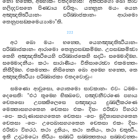
නො
භන‍්තෙ
,
අම‍්හාකං
එතදහොසි
: “
අතිප‍්පගො
ඛො
තාව
හලිද‍්දවසනෙ
පිණ‍්ඩාය
චරිතුං
.
යන‍්නූන
මයං
යෙන
අඤ‍්ඤතිත්‍ථියානං
පරිබ‍්බාජකානං
ආරාමො
තෙනුපසඞ‍්කමෙය්‍යාමා
”
ති
.
222
අථ
ඛො
මයං
භන‍්තෙ
,
යෙනඤ‍්ඤතිත්‍ථියානං
පරිබ‍්බාජකානං
ආරාමො
තෙනුපසඞ‍්කමිම‍්හ
.
උපසඞ‍්කමිත්‍වා
තෙහි
අඤ‍්ඤතිත්‍ථියෙහි
පරිබ‍්බාජකෙහි
සද‍්ධිං
සම‍්මොදිම‍්හ
.
සම‍්මොදනීයං
කථං
සාරාණීයං
වීතිසාරෙත්‍වා
එකමන‍්තං
නිසීදිම‍්හ
.
එකමන‍්තං
නිසින‍්නෙ
ඛො
අම‍්හෙ
භන‍්තෙ
,
තෙ
අඤ‍්ඤතිත්‍ථියා
පරිබ‍්බාජකා
එතදවොචුං
:
සමණො
ආවුසො
,
ගොතමො
සාවකානං
එවං
ධම‍්මං
දෙසෙති
: “
එථ
තුම‍්හෙ
භික‍්ඛවෙ
,
පඤ‍්චනීවරණෙ
පහාය
චෙතසො
උපක‍්කිලෙසෙ
පඤ‍්ඤාය
දුබ‍්බලීකරණෙ
මෙත‍්තාසහගතෙන
චෙතසා
එකං
දිසං
ඵරිත්‍වා
විහරථ
-
පෙ
-
කරුණාසහගතෙන
චෙතසා
-
පෙ
-
මුදිතාසහගතෙන
චෙතසා
-
පෙ
-
උපෙඛාසහගතෙන
චෙතසා
එකං
දිසං
ඵරිත්‍වා
විහරථ
.
තථා
දුතියං
,
තථා
තතියං
,
තථා
චතුත්‍ථිං
.
ඉති
උද‍්ධමධො
තිරියං
සබ‍්බධි
සබ‍්බත‍්තතාය
සබ‍්බාවන‍්තං