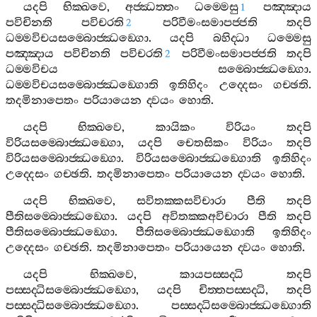
යදපි
භික‍්ඛවෙ
,
අජ‍්ඣත‍්තං
ධම‍්මෙසු
පඤ‍්ඤාය
1
පවිචිනති
පවිචරති
පරිවීමංසමාපජ‍්ජති
තදපි
2
ධම‍්මවිචයසම‍්බොජ‍්ඣඞ‍්ගො
.
යදපි
බහිද‍්ධා
ධම‍්මෙසු
පඤ‍්ඤාය
පවිචිනති
පවිචරති
පරිවීමංසමාපජ‍්ජති
තදපි
2
ධම‍්මවිචය
සම‍්බොජ‍්ඣඞ‍්ගො
.
ධම‍්මවිචයසම‍්බොජ‍්ඣඞ‍්ගොති
ඉතිහිදං
උද‍්දෙසං
ගච‍්ඡති
.
තදමිනාපෙතං
පරියායෙන
ද‍්වයං
හොති
.
යදපි
භික‍්ඛවෙ
,
කායිකං
විරියං
තදපි
විරියසම‍්බොජ‍්ඣඞ‍්ගො
,
යදපි
චෙතසිකං
විරියං
තදපි
විරියසම‍්බොජ‍්ඣඞ‍්ගො
.
විරියසම‍්බොජ‍්ඣඞ‍්ගොති
ඉතිහිදං
උද‍්දෙසං
ගච‍්ඡති
.
තදමිනාපෙතං
පරියායෙන
ද‍්වයං
හොති
.
යදපි
භික‍්ඛවෙ
,
සවිතක‍්කසවිචාරා
පීති
තදපි
පීතිසම‍්බොජ‍්ඣඞ‍්ගො
.
යදපි
අවිතක‍්කඅවිචාරා
පීති
තදපි
පීතිසම‍්බොජ‍්ඣඞ‍්ගො
.
පීතිසම‍්බොජ‍්ඣඞ‍්ගොති
ඉතිහිදං
උද‍්දෙසං
ගච‍්ඡති
.
තදමිනාපෙතං
පරියායෙන
ද‍්වයං
හොති
.
යදපි
භික‍්ඛවෙ
,
කායපස‍්සද‍්ධි
තදපි
පස‍්සද‍්ධිසම‍්බොජ‍්ඣඞ‍්ගො
,
යදපි
චිත‍්තපස‍්සද‍්ධි
,
තදපි
පස‍්සද‍්ධිසම‍්බොජ‍්ඣඞ‍්ගො
.
පස‍්සද‍්ධිසම‍්බොජ‍්ඣඞ‍්ගොති