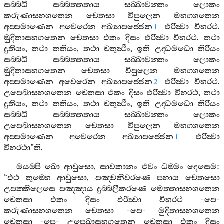
සබ‍්බධි
සබ‍්බත‍්තතාය
සබ‍්බාවන‍්තං
ලොකං
කරුණාසහගතෙන
චෙතසා
විපුලෙන
මහග‍්ගතෙන
අප‍්පමාණෙන
අවෙරෙන
අබ්‍යාපජ‍්ජෙන
ඵරිත්‍වා
විහරථ
.
1
මුදිතාසහගතෙන
චෙතසා
එකං
දිසං
ඵරිත්‍වා
විහරථ
.
තථා
දුතියං
,
තථා
තතියං
,
තථා
චතුත්‍ථිං
,
ඉති
උද‍්ධමධො
තිරියං
සබ‍්බධි
සබ‍්බත‍්තතාය
සබ‍්බාවන‍්තං
ලොකං
මුදිතාසහගතෙන
චෙතසා
විපුලෙන
මහග‍්ගතෙන
අප‍්පමාණෙන
අවෙරෙන
අබ්‍යාපජ‍්ජෙන
ඵරිත්‍වා
විහරථ
.
2
උපෙඛාසහගතෙන
චෙතසා
එකං
දිසං
ඵරිත්‍වා
විහරථ
,
තථා
දුතියං
,
තථා
තතියං
,
තථා
චතුත්‍ථිං
,
ඉති
උද‍්ධමධො
තිරියං
සබ‍්බධි
සබ‍්බත‍්තතාය
සබ‍්බාවන‍්තං
ලොකං
උපෙඛාසහගතෙන
චෙතසා
විපුලෙන
මහග‍්ගතෙන
අප‍්පමාණෙන
අවෙරෙන
අබ්‍යාපජ‍්ජෙන
ඵරිත්‍වා
1
විහරථා
”
ති
.
මයම‍්පි
ඛො
ආවුසො
,
සාවකානං
එවං
ධම‍්මං
දෙසෙම
:
“
එථ
තුම‍්හෙ
ආවුසො
,
පඤ‍්චනීවරණෙ
පහාය
චෙතසො
උපක‍්කිලෙසෙ
පඤ‍්ඤාය
දුබ‍්බලීකරණෙ
මෙත‍්තාසහගතෙන
චෙතසා
එකං
දිසං
ඵරිත්‍වා
විහරථ
-
පෙ
-
කරුණාසහගතෙන
චෙතසා
-
පෙ
-
මුදිතාසහගතෙන
චෙතසා
-
පෙ
-
උපෙඛාසහගතෙන
චෙතසා
එකං
දිසං