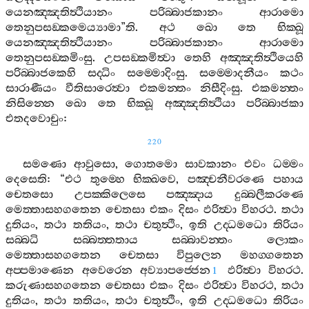
යෙනඤ‍්ඤතිත්‍ථියානං
පරිබ‍්බාජකානං
ආරාමො
තෙනුපසඞ‍්කමෙය්‍යාමා
”
ති
.
අථ
ඛො
තෙ
භික‍්ඛූ
යෙනඤ‍්ඤතිත්‍ථියානං
පරිබ‍්බාජකානං
ආරාමො
තෙනුපසඞ‍්කමිංසු
.
උපසඞ‍්කමිත්‍වා
තෙහි
අඤ‍්ඤතිත්‍ථියෙහි
පරිබ‍්බාජකෙහි
සද‍්ධිං
සම‍්මොදිංසු
.
සම‍්මොදනීයං
කථං
සාරාණීයං
වීතිසාරෙත්‍වා
එකමන‍්තං
නිසීදිංසු
.
එකමන‍්තං
නිසින‍්නෙ
ඛො
තෙ
භික‍්ඛූ
අඤ‍්ඤතිත්‍ථියා
පරිබ‍්බාජකා
එතදවොචුං
:
220
සමණො
ආවුසො
,
ගොතමො
සාවකානං
එවං
ධම‍්මං
දෙසෙති
: “
එථ
තුම‍්හෙ
භික‍්ඛවෙ
,
පඤ‍්චනීවරණෙ
පහාය
චෙතසො
උපක‍්කිලෙසෙ
පඤ‍්ඤාය
දුබ‍්බලීකරණෙ
මෙත‍්තාසහගතෙන
චෙතසා
එකං
දිසං
ඵරිත්‍වා
විහරථ
.
තථා
දුතියං
,
තථා
තතියං
,
තථා
චතුත්‍ථිං
,
ඉති
උද‍්ධමධො
තිරියං
සබ‍්බධි
සබ‍්බත‍්තතාය
සබ‍්බාවන‍්තං
ලොකං
මෙත‍්තාසහගතෙන
චෙතසා
විපුලෙන
මහග‍්ගතෙන
අප‍්පමාණෙන
අවෙරෙන
අව්‍යාපජ‍්ජෙන
ඵරිත්‍වා
විහරථ
.
1
කරුණාසහගතෙන
චෙතසා
එකං
දිසං
ඵරිත්‍වා
විහරථ
,
තථා
දුතියං
,
තථා
තතියං
,
තථා
චතුත්‍ථිං
,
ඉති
උද‍්ධමධො
තිරියං