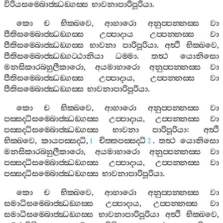
විරියසම‍්බොජ‍්ඣඞ‍්ගස‍්ස
භාවනාපාරිපූරියා
.
කො
ච
භික‍්ඛවෙ
,
ආහාරො
අනුප‍්පන‍්නස‍්ස
වා
පීතිසම‍්බොජ‍්ඣඞ‍්ගස‍්ස
උප‍්පාදාය
උප‍්පන‍්නස‍්ස
වා
පීතිසම‍්බොජ‍්ඣඞ‍්ගස‍්ස
භාවනා
පාරිපූරියා
.
අත්‍ථි
භික‍්ඛවෙ
,
පීතිසම‍්බොජ‍්ඣඞ‍්ගට‍්ඨානියා
ධම‍්මා
.
තත්‍ථ
යොනිසො
මනසිකාරබහුලීකාරො
,
අයමාහාරො
අනුප‍්පන‍්නස‍්ස
වා
පීතිසම‍්බොජ‍්ඣඞ‍්ගස‍්ස
උප‍්පාදාය
,
උප‍්පන‍්නස‍්ස
වා
පීතිසම‍්බොජ‍්ඣඞ‍්ගස‍්ස
භාවනාපාරිපූරියා
.
කො
ච
භික‍්ඛවෙ
,
ආහාරො
අනුප‍්පන‍්නස‍්ස
වා
පස‍්සද‍්ධිසම‍්බොජ‍්ඣඞ‍්ගස‍්ස
උප‍්පාදාය
,
උප‍්පන‍්නස‍්ස
වා
පස‍්සද‍්ධිසම‍්බොජ‍්ඣඞ‍්ගස‍්ස
භාවනා
පාරිපූරියා
:
අත්‍ථි
භික‍්ඛවෙ
,
කායපස‍්සද‍්ධි
,
චිත‍්තපස‍්සද‍්ධි
.
තත්‍ථ
යොනිසො
1
2
මනසිකාරබහුලීකාරො
,
අයමාහාරො
අනුප‍්පන‍්නස‍්ස
වා
පස‍්සද‍්ධිසම‍්බොජ‍්ඣඞ‍්ගස‍්ස
උප‍්පාදාය
,
උප‍්පන‍්නස‍්ස
වා
පස‍්සද‍්ධිසම‍්බොජ‍්ඣඞ‍්ගස‍්ස
භාවනාපාරිපූරියා
.
කො
ච
භික‍්ඛවෙ
,
ආහාරො
අනුප‍්පන‍්නස‍්ස
වා
සමාධිසම‍්බොජ‍්ඣඞ‍්ගස‍්ස
උප‍්පාදාය
,
උප‍්පන‍්නස‍්ස
වා
සමාධිසම‍්බොජ‍්ඣඞ‍්ගස‍්ස
භාවනාපාරිපූරියා
අත්‍ථි
භික‍්ඛවෙ
,