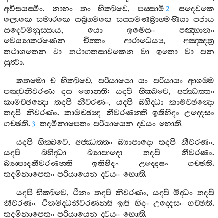
අවිසයස‍්මිං
.
නාහං
තං
භික‍්ඛවෙ
,
පස‍්සාමි
සදෙවකෙ
2
ලොකෙ
සමාරකෙ
සබ්‍රහ‍්මකෙ
සස‍්සමණබ්‍රාහ‍්මණියා
පජාය
සදෙවමනුස‍්සාය
,
යො
ඉමෙසං
පඤ‍්හානං
වෙය්‍යාකරණෙන
චිත‍්තං
ආරාධෙය්‍ය
,
අඤ‍්ඤත්‍ර
තථාගතෙන
වා
තථාගතසාවකෙන
වා
ඉතො
වා
පන
සුත්‍වා
.
කතමො
ච
භික‍්ඛවෙ
,
පරියායො
යං
පරියායං
ආගම‍්ම
පඤ‍්චනීවරණා
දස
හොන‍්ති
:
යදපි
භික‍්ඛවෙ
,
අජ‍්ඣත‍්තං
කාමච‍්ඡන්‍දො
තදපි
නීවරණං
,
යදපි
බහිද‍්ධා
කාමච‍්ඡන්‍දො
තදපි
නීවරණං
.
කාමච‍්ඡන්‍ද
නීවරණන‍්ති
ඉතිහිදං
උද‍්දෙසං
ගච‍්ඡති
.
තදමිනාපෙතං
පරියායෙන
ද‍්වයං
හොති
.
3
යදපි
භික‍්ඛවෙ
,
අජ‍්ඣත‍්තං
බ්‍යාපාදො
තදපි
නීවරණං
,
යදපි
බහිද‍්ධා
බ්‍යාපාදො
තදපි
නීවරණං
.
බ්‍යාපාදනීවරණන‍්ති
ඉතිහිදං
උද‍්දෙසං
ගච‍්ඡති
.
තදමිනාපෙතං
පරියායෙන
ද‍්වයං
හොති
.
යදපි
භික‍්ඛවෙ
,
ථිනං
තදපි
නීවරණං
,
යදපි
මිද‍්ධං
තදපි
නීවරණං
.
ථිනමිද‍්ධනීවරණන‍්ති
ඉති
හිදං
උද‍්දෙසං
ගච‍්ඡති
.
තදමිනාපෙතං
පරියායෙන
ද‍්වයං
හොති
.