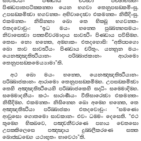
සාවත්‍ථියං
පිණ‍්ඩාය
චරිත්‍වා
පච‍්ඡාභත‍්තං
පිණ‍්ඩපාතපටික‍්කන‍්තා
යෙන
භගවා
තෙනුපසඞ‍්කමිංසු
.
උපසඞ‍්කමිත්‍වා
භගවන‍්තං
අභිවාදෙත්‍වා
එකමන‍්තං
නිසීදිංසු
.
එකමන‍්තං
නිසින‍්නා
ඛො
තෙ
භික‍්ඛූ
භගවන‍්තං
එතදවොචුං
: “
ඉධ
මයං
භන‍්තෙ
පුබ‍්බන‍්හසමයං
නිවාසෙත්‍වා
පත‍්තචීවරමාදාය
සාවත්‍ථිං
පිණ‍්ඩාය
පවිසිම‍්හ
.
තෙසං
නො
භන‍්තෙ
,
අම‍්හාකං
එතදහොසි
: “
අතිප‍්පගො
ඛො
තාව
සාවත්‍ථියං
පිණ‍්ඩාය
චරිතුං
.
යන‍්නූන
මයං
යෙනඤ‍්ඤතිත්‍ථියානං
පරිබ‍්බාජකානං
ආරාමො
තෙනුපසඞ‍්කමෙය්‍යාමා
”
ති
.
අථ
ඛො
මයං
භන‍්තෙ
,
යෙනඤ‍්ඤතිත්‍ථියානං
පරිබ‍්බාජකානං
ආරාමො
තෙනුපසඞ‍්කමිම‍්හ
.
උපසඞ‍්කමිත්‍වා
තෙහි
අඤ‍්ඤතිත්‍ථියෙහි
පරිබ‍්බාජකෙහි
සද‍්ධිං
සම‍්මොදිම‍්හ
.
සම‍්මොදනීයං
කථං
සාරාණීයං
වීතිසාරෙත්‍වා
එකමන‍්තං
නිසීදිම‍්හ
.
එකමන‍්තං
නිසින‍්නෙ
ඛො
අම‍්හෙ
භන‍්තෙ
,
තෙ
අඤ‍්ඤතිත්‍ථියා
පරිබ‍්බාජකා
එතදවොචුං
: “
සමණො
ආවුසො
ගොතමො
සාවකානං
එවං
ධම‍්මං
දෙසෙති
. “
එථ
තුම‍්හෙ
භික‍්ඛවෙ
,
පඤ‍්චනීවරණෙ
පහාය
චෙතසො
උපක‍්කිලෙසෙ
පඤ‍්ඤාය
දුබ‍්බලීකරණෙ
සත‍්ත
බොජ‍්ඣඞ‍්ගෙ
යථාභූතං
භාවෙථා
”
ති
.