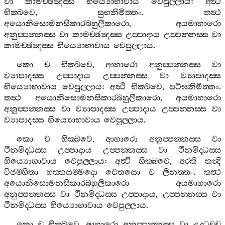
වා
කාමච‍්ඡන්‍දස‍්ස
භිය්‍යොභාවාය
වෙපුල‍්ලාය
:
අත්‍ථි
භික‍්ඛවෙ
,
සුභනිමිත‍්තං
.
තත්‍ථ
අයොනිසොමනසිකාරබහුලීකාරො
,
අයමාහාරො
අනුප‍්පන‍්නස‍්ස
වා
කාමච‍්ඡන්‍දස‍්ස
උප‍්පාදාය
උප‍්පන‍්නස‍්ස
වා
කාමච‍්ඡන්‍දස‍්ස
භිය්‍යොභාවාය
වෙපුල‍්ලාය
.
කො
ච
භික‍්ඛවෙ
,
ආහාරො
අනුප‍්පන‍්නස‍්ස
වා
ව්‍යාපාදස‍්ස
උප‍්පාදාය
උප‍්පන‍්නස‍්ස
වා
ව්‍යාපාදස‍්ස
භිය්‍යොභාවාය
වෙපුල‍්ලාය
:
අත්‍ථි
භික‍්ඛවෙ
,
පටිඝනිමිත‍්තං
.
තත්‍ථ
අයොනිසොමනසිකාරබහුලීකාරො
,
අයමාහාරො
අනුප‍්පන‍්නස‍්ස
වා
ව්‍යාපාදස‍්ස
උප‍්පාදාය
උප‍්පන‍්නස‍්ස
වා
ව්‍යාපාදස‍්ස
භිය්‍යොභාවාය
වෙපුල‍්ලාය
.
කො
ච
භික‍්ඛවෙ
,
ආහාරො
අනුප‍්පන‍්නස‍්ස
වා
ථිනමිද‍්ධස‍්ස
උප‍්පාදාය
උප‍්පන‍්නස‍්ස
වා
ථිනමිද‍්ධස‍්ස
භිය්‍යොභාවාය
වෙපුල‍්ලාය
:
අත්‍ථි
භික‍්ඛවෙ
,
අරති
තන්‍දි
විජම‍්භිතා
භත‍්තසම‍්මදො
චෙතසො
ච
ලීනත‍්තං
.
තත්‍ථ
අයොනිසොමනසිකාරබහුලීකාරො
අයමාහාරො
අනුප‍්පන‍්නස‍්ස
වා
ථිනමිද‍්ධස‍්ස
උප‍්පාදාය
,
උප‍්පන‍්නස‍්ස
වා
ථිනමිද‍්ධස‍්ස
භිය්‍යොභාවාය
වෙපුල‍්ලාය
.
කො
ච
භික‍්ඛවෙ
,
ආහාරො
අනුප‍්පන‍්නස‍්ස
වා
උද‍්ධච‍්ච