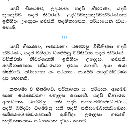
යදපි
භික‍්ඛවෙ
,
උද‍්ධච‍්චං
තදපි
නීවරණං
,
යදපි
කුක‍්කුච‍්චං
තදපි
නීවරණං
.
උද‍්ධච‍්චකුක‍්කුච‍්චනීවරණන‍්ති
ඉතිහිදං
උද‍්දෙසං
ගච‍්ඡති
.
තදමිනාපෙතං
පරියායෙන
ද‍්වයං
හොති
.
214
යදපි
භික‍්ඛවෙ
,
අජ‍්ඣත‍්තං
ධම‍්මෙසු
විචිකිච‍්ඡා
තදපි
නීවරණං
,
යදපි
බහිද‍්ධා
ධම‍්මෙසු
විචිකිච‍්ඡා
තදපි
නීවරණං
.
විචිකිච‍්ඡා
නීවරණන‍්ති
ඉතිහිදං
උද‍්දෙසං
ගච‍්ඡති
.
තදමිනාපෙතං
පරියායෙන
ද‍්වයං
හොති
.
අයං
ඛො
භික‍්ඛවෙ
,
පරියායො
යං
පරියායං
ආගම‍්ම
පඤ‍්චනීවරණා
දස
හොන‍්ති
.
කතමො
ච
භික‍්ඛවෙ
,
පරියායො
යං
පරියායං
ආගම‍්ම
සත‍්ත
බොජ‍්ඣඞ‍්ගා
චතුද‍්දස
හොන‍්ති
:
යදපි
භික‍්ඛවෙ
,
අජ‍්ඣත‍්තං
ධම‍්මෙසු
සති
තදපි
සතිසම‍්බොජ‍්ඣඞ‍්ගො
,
1
යදපි
බහිද‍්ධා
ධම‍්මෙසු
සති
තදපි
සතිසම‍්බොජ‍්ඣඞ‍්ගො
.
සතිසම‍්බොජ‍්ඣඞ‍්ගොති
ඉතිහිදං
උද‍්දෙසං
ගච‍්ඡති
.
තදමිනාපෙතං
පරියායෙන
ද‍්වයං
හොති
.