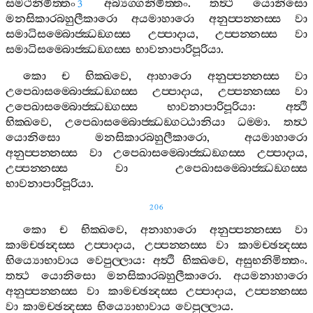
සමථනිමිත‍්තං
අබ්‍යග‍්ගනිමිත‍්තං
.
තත්‍ථ
යොනිසො
3
මනසිකාරබහුලීකාරො
අයමාහාරො
අනුප‍්පන‍්නස‍්ස
වා
සමාධිසම‍්බොජ‍්ඣඞ‍්ගස‍්ස
උප‍්පාදාය
,
උප‍්පන‍්නස‍්ස
වා
සමාධිසම‍්බොජ‍්ඣඞ‍්ගස‍්ස
භාවනාපාරිපූරියා
.
කො
ච
භික‍්ඛවෙ
,
ආහාරො
අනුප‍්පන‍්නස‍්ස
වා
උපෙඛාසම‍්බොජ‍්ඣඞ‍්ගස‍්ස
උප‍්පාදාය
,
උප‍්පන‍්නස‍්ස
වා
උපෙඛාසම‍්බොජ‍්ඣඞ‍්ගස‍්ස
භාවනාපාරිපූරියා
:
අත්‍ථි
භික‍්ඛවෙ
,
උපෙඛාසම‍්බොජ‍්ඣඞ‍්ගට‍්ඨානියා
ධම‍්මා
.
තත්‍ථ
යොනිසො
මනසිකාරබහුලීකාරො
,
අයමාහාරො
අනුප‍්පන‍්නස‍්ස
වා
උපෙඛාසම‍්බොජ‍්ඣඞ‍්ගස‍්ස
උප‍්පාදාය
,
උප‍්පන‍්නස‍්ස
වා
උපෙඛාසම‍්බොජ‍්ඣඞ‍්ගස‍්ස
භාවනාපාරිපූරියා
.
206
කො
ච
භික‍්ඛවෙ
,
අනාහාරො
අනුප‍්පන‍්නස‍්ස
වා
කාමච‍්ඡන්‍දස‍්ස
උප‍්පාදාය
,
උප‍්පන‍්නස‍්ස
වා
කාමච‍්ඡන්‍දස‍්ස
භිය්‍යොභාවාය
වෙපුල‍්ලාය
:
අත්‍ථි
භික‍්ඛවෙ
,
අසුභනිමිත‍්තං
.
තත්‍ථ
යොනිසො
මනසිකාරබහුලීකාරො
.
අයමනාහාරො
අනුප‍්පන‍්නස‍්ස
වා
කාමච‍්ඡන්‍දස‍්ස
උප‍්පාදාය
,
උප‍්පන‍්නස‍්ස
වා
කාමච‍්ඡන්‍දස‍්ස
භිය්‍යොභාවාය
වෙපුල‍්ලාය
.