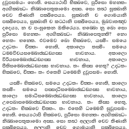
දුවූපසමයං
හොති
.
සෙය්‍යථාපි
භික‍්ඛවෙ
,
පුරිසො
මහන‍්තං
අග‍්ගික‍්ඛන්‍ධං
නිබ‍්බාපෙතුකාමො
අස‍්ස
.
සො
තත්‍ථ
සුක‍්ඛානි
චෙව
තිණානි
පක‍්ඛිපෙය්‍ය
.
සුක‍්ඛානි
ච
ගොමයානි
පක‍්ඛිපෙය්‍ය
,
සුක‍්ඛානි
ච
කට‍්ඨානි
පක‍්ඛිපෙය්‍ය
,
මුඛවාතඤ‍්ච
දදෙය්‍ය
,
න
ච
පංසුකෙන
ඔකිරෙය්‍ය
.
භබ‍්බො
නු
ඛො
සො
පුරිසො
මහන‍්තං
අග‍්ගික‍්ඛන්‍ධං
නිබ‍්බාපෙතුන‍්ති
?
නො
හෙතං
භන‍්තෙ
.
එවමෙව
ඛො
භික‍්ඛවෙ
,
යස‍්මිං
සමයෙ
උද‍්ධතං
චිත‍්තං
හොති
,
අකාලො
තස‍්මිං
සමයෙ
ධම‍්මවිචයසම‍්බොජ‍්ඣඞ‍්ගස‍්ස
භාවනාය
.
අකාලො
විරියසම‍්බොජ‍්ඣඞ‍්ගස‍්ස
භාවනාය
,
අකාලො
පීතිසම‍්බොජ‍්ඣඞ‍්ගස‍්ස
භාවනාය
.
තං
කිස‍්ස
හෙතු
?
උද‍්ධතං
භික‍්ඛවෙ
,
චිත‍්තං
තං
එතෙහි
ධම‍්මෙහි
දුවූපසමං
හොති
.
යස‍්මිං
භික‍්ඛවෙ
,
සමයෙ
උද‍්ධතං
චිත‍්තං
හොති
,
කාලො
තස‍්මිං
සමයෙ
පස‍්සද‍්ධිසම‍්බොජ‍්ඣඞ‍්ගස‍්ස
භාවනාය
,
කාලො
සමාධිසම‍්බොජ‍්ඣඞ‍්ගස‍්ස
භාවනාය
,
කාලො
උපෙඛාසම‍්බොජ‍්ඣඞ‍්ගස‍්ස
භාවනාය
.
තං
කිස‍්ස
හෙතු
,
උද‍්ධතං
භික‍්ඛවෙ
චිත‍්තං
.
තං
එතෙහි
ධම‍්මෙහි
සුවූපසමං
හොති
.
සෙය්‍යථාපි
භික‍්ඛවෙ
,
පුරිසො
මහන‍්තං
අග‍්ගික‍්ඛන්‍ධං
නිබ‍්බාපෙතුකාමො
අස‍්ස
.
සො
තත්‍ථ
අල‍්ලානි
චෙව
තිණානි
පක‍්ඛිපෙය්‍ය
,
අල‍්ලානි
චෙව
ගොමයානි
පක‍්ඛිපෙය්‍ය
,