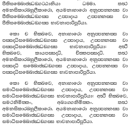
පීතිසම‍්බොජ‍්ඣඞ‍්ගට‍්ඨානියා
ධම‍්මා
.
තත්‍ථ
අමනසිකාරබහුලීකාරො
,
අයමනාහාරො
අනුප‍්පන‍්නස‍්ස
වා
පීතිසම‍්බොජ‍්ඣඞ‍්ගස‍්ස
උප‍්පාදාය
උප‍්පන‍්නස‍්ස
වා
පීතිසම‍්බොජ‍්ඣඞ‍්ගස‍්ස
භාවනාපාරිපූරියා
.
කො
ච
භික‍්ඛවෙ
,
අනාහාරො
අනුප‍්පන‍්නස‍්ස
වා
පස‍්සද‍්ධිසම‍්බොජ‍්ඣඞ‍්ගස‍්ස
උප‍්පාදාය
,
උප‍්පන‍්නස‍්ස
වා
පස‍්සද‍්ධිසම‍්බොජ‍්ඣඞ‍්ගස‍්ස
භාවනාපාරිපූරියා
:
අත්‍ථි
භික‍්ඛවෙ
,
කායපස‍්සද‍්ධි
,
චිත‍්තපස‍්සද‍්ධි
.
තත්‍ථ
අමනසිකාරබහුලීකාරො
,
අයමනාහාරො
අනුප‍්පන‍්නස‍්ස
වා
පස‍්සද‍්ධි
සම‍්බොජ‍්ඣඞ‍්ගස‍්ස
උප‍්පාදාය
,
උප‍්පන‍්නස‍්ස
වා
පස‍්සද‍්ධිසම‍්බොජ‍්ඣඞ‍්ගස‍්ස
භාවනාපාරිපූරියා
.
කො
ච
භික‍්ඛවෙ
,
අනාහාරො
අනුප‍්පන‍්නස‍්ස
වා
සමාධිසම‍්බොජ‍්ඣඞ‍්ගස‍්ස
උප‍්පාදාය
,
උප‍්පන‍්නස‍්ස
වා
සමාධිසම‍්බොජ‍්ඣඞ‍්ගස‍්ස
භාවනාපාරිපූරියා
:
අත්‍ථි
භික‍්ඛවෙ
,
සමථනිමිත‍්තං
,
අබ්‍යග‍්ගනිමිත‍්තං
.
තත්‍ථ
අමනසිකාරබහුලීකාරො
.
අයමනාහාරො
අනුප‍්පන‍්නස‍්ස
වා
සමාධිසම‍්බොජ‍්ඣඞ‍්ගස‍්ස
උප‍්පාදාය
,
උප‍්පන‍්නස‍්ස
වා
සමාධිසම‍්බොජ‍්ඣඞ‍්ගස‍්ස
භාවනාපාරිපූරියා
.