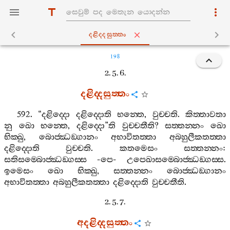
දළිද‍්දසුත‍්තං
198
2. 5. 6.
දළිද‍්දසුත‍්තං
592. “
දළිද‍්දො
දළිද‍්දොති
භන‍්තෙ
,
වුච‍්චති
.
කිත‍්තාවතා
නු
ඛො
භන‍්තෙ
,
දළිද‍්දො
”
ති
වුච‍්චතීති
?
සත‍්තන‍්නං
ඛො
භික‍්ඛු
,
බොජ‍්ඣඞ‍්ගානං
අභාවිතත‍්තා
අබහුලීකතත‍්තා
දළිද‍්දොති
වුච‍්චති
.
කතමෙසං
සත‍්තන‍්නං
:
සතිසම‍්බොජ‍්ඣඞ‍්ගස‍්ස
-
පෙ
-
උපෙඛාසම‍්බොජ‍්ඣඞ‍්ගස‍්ස
.
ඉමෙසං
ඛො
භික‍්ඛු
,
සත‍්තන‍්නං
බොජ‍්ඣඞ‍්ගානං
අභාවිතත‍්තා
අබහුලීකතත‍්තා
දළිද‍්දොති
වුච‍්චතීති
.
2. 5. 7.
අදළිද‍්දසුත‍්තං