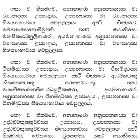
කො
ච
භික‍්ඛවෙ
,
අනාහාරො
අනුප‍්පන‍්නස‍්ස
වා
ව්‍යාපාදස‍්ස
උප‍්පාදාය
,
උප‍්පන‍්නස‍්ස
වා
ව්‍යාපාදස‍්ස
භිය්‍යොභාවාය
වෙපුල‍්ලාය
:
අත්‍ථි
භික‍්ඛවෙ
,
මෙත‍්තාචෙතොවිමුත‍්ති
.
තත්‍ථ
යොනිසො
මනසිකාරබහුලීකාරො
,
අයමනාහාරො
අනුප‍්පන‍්නස‍්ස
වා
ව්‍යාපාදස‍්ස
උප‍්පාදාය
,
උප‍්පන‍්නස‍්ස
වා
ව්‍යාපාදස‍්ස
භිය්‍යොභාවාය
වෙපුල‍්ලාය
.
කො
ච
භික‍්ඛවෙ
,
අනාහාරො
අනුප‍්පන‍්නස‍්ස
වා
ථිනමිද‍්ධස‍්ස
උප‍්පාදාය
,
උප‍්පන‍්නස‍්ස
වා
ථිනමිද‍්ධස‍්ස
භිය්‍යොභාවාය
වෙපුල‍්ලාය
:
අත්‍ථි
භික‍්ඛවෙ
,
ආරම‍්භධාතු
නික‍්ඛකමධාතු
පරක‍්කමධාතු
.
තත්‍ථ
යොනිසොමනසිකාරබහුලීකාරො
,
අයමනාහාරො
අනුප‍්පන‍්නස‍්ස
වා
ථිනමිද‍්ධස‍්ස
උප‍්පාදාය
,
උප‍්පන‍්නස‍්ස
වා
ථිනමිද‍්ධස‍්ස
භිය්‍යොභාවාය
වෙපුල‍්ලාය
.
කො
ච
භික‍්ඛවෙ
,
අනාහාරො
අනුප‍්පන‍්නස‍්ස
වා
උද‍්ධච‍්චකුක‍්කුච‍්චස‍්ස
උප‍්පාදාය
,
උප‍්පන‍්නස‍්ස
වා
උද‍්ධච‍්චකුක‍්කුච‍්චස‍්ස
භිය්‍යොභාවාය
වෙපුල‍්ලාය
:
අත්‍ථි
භික‍්ඛවෙ
,
චෙතසො
වූපසමො
.
තත්‍ථ
යොනිසො