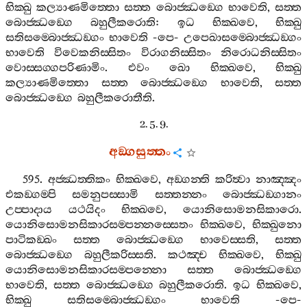
භික‍්ඛු
කල්‍යාණමිත‍්තො
සත‍්ත
බොජ‍්ඣඞ‍්ගෙ
භාවෙති
,
සත‍්ත
බොජ‍්ඣඞ‍්ගෙ
බහුලීකරොති
:
ඉධ
භික‍්ඛවෙ
,
භික‍්ඛු
සතිසම‍්බොජ‍්ඣඞ‍්ගං
භාවෙති
-
පෙ
-
උපෙඛාසම‍්බොජ‍්ඣඞ‍්ගං
භාවෙති
විවෙකනිස‍්සිතං
විරාගනිස‍්සිතං
නිරොධනිස‍්සිතං
වොස‍්සග‍්ගපරිණාමිං
.
එවං
ඛො
භික‍්ඛවෙ
,
භික‍්ඛු
කල්‍යාණමිත‍්තො
සත‍්ත
බොජ‍්ඣඞ‍්ගෙ
භාවෙති
,
සත‍්ත
බොජ‍්ඣඞ‍්ගෙ
බහුලීකරොතීති
.
2. 5. 9.
අඞ‍්ගසුත‍්තං
595.
අජ‍්ඣත‍්තිකං
භික‍්ඛවෙ
,
අඞ‍්ගන‍්ති
කරිත්‍වා
නාඤ‍්ඤං
එකඞ‍්ගම‍්පි
සමනුපස‍්සාමි
සත‍්තන‍්නං
බොජ‍්ඣඞ‍්ගානං
උප‍්පාදාය
යථයිදං
භික‍්ඛවෙ
,
යොනිසොමනසිකාරො
.
යොනිසොමනසිකාරසම‍්පන‍්නස‍්සෙතං
භික‍්ඛවෙ
,
භික‍්ඛුනො
පාටිකඞ‍්ඛං
සත‍්ත
බොජ‍්ඣඞ‍්ගෙ
භාවෙස‍්සති
,
සත‍්ත
බොජ‍්ඣඞ‍්ගෙ
බහුලීකරිස‍්සති
.
කථඤ‍්ච
භික‍්ඛවෙ
,
භික‍්ඛු
යොනිසොමනසිකාරසම‍්පන‍්නො
සත‍්ත
බොජ‍්ඣඞ‍්ගෙ
භාවෙති
,
සත‍්ත
බොජ‍්ඣඞ‍්ගෙ
බහුලීකරොති
.
ඉධ
භික‍්ඛවෙ
,
භික‍්ඛු
සතිසම‍්බොජ‍්ඣඞ‍්ගං
භාවෙති
-
පෙ
-