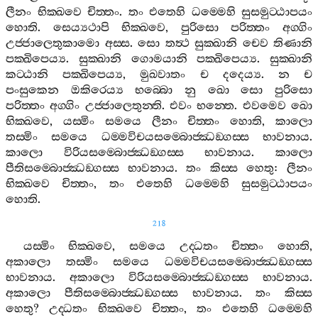
ලීනං
භික‍්ඛවෙ
චිත‍්තං
.
තං
එතෙහි
ධම‍්මෙහි
සුසමුට‍්ඨාපයං
හොති
.
සෙය්‍යථාපි
භික‍්ඛවෙ
,
පුරිසො
පරිත‍්තං
අග‍්ගිං
උජ‍්ජාලෙතුකාමො
අස‍්ස
.
සො
තත්‍ථ
සුක‍්ඛානි
චෙව
තිණානි
පක‍්ඛිපෙය්‍ය
.
සුක‍්ඛානි
ගොමයානි
පක‍්ඛිපෙය්‍ය
.
සුක‍්ඛානි
කට‍්ඨානි
පක‍්ඛිපෙය්‍ය
,
මුඛවාතං
ච
දදෙය්‍ය
.
න
ච
පංසුකෙන
ඔකිරෙය්‍ය
භබ‍්බො
නු
ඛො
සො
පුරිසො
පරිත‍්තං
අග‍්ගිං
උජ‍්ජාලෙතුන‍්ති
.
එවං
භන‍්තෙ
.
එවමෙව
ඛො
භික‍්ඛවෙ
,
යස‍්මිං
සමයෙ
ලීනං
චිත‍්තං
හොති
,
කාලො
තස‍්මිං
සමයෙ
ධම‍්මවිචයසම‍්බොජ‍්ඣඞ‍්ගස‍්ස
භාවනාය
.
කාලො
විරියසම‍්බොජ‍්ඣඞ‍්ගස‍්ස
භාවනාය
.
කාලො
පීතිසම‍්බොජ‍්ඣඞ‍්ගස‍්ස
භාවනාය
.
තං
කිස‍්ස
හෙතු
:
ලීනං
භික‍්ඛවෙ
චිත‍්තං
,
තං
එතෙහි
ධම‍්මෙහි
සුසමුට‍්ඨාපයං
හොති
.
218
යස‍්මිං
භික‍්ඛවෙ
,
සමයෙ
උද‍්ධතං
චිත‍්තං
හොති
,
අකාලො
තස‍්මිං
සමයෙ
ධම‍්මවිචයසම‍්බොජ‍්ඣඞ‍්ගස‍්ස
භාවනාය
.
අකාලො
විරියසම‍්බොජ‍්ඣඞ‍්ගස‍්ස
භාවනාය
.
අකාලො
පීතිසම‍්බොජ‍්ඣඞ‍්ගස‍්ස
භාවනාය
.
තං
කිස‍්ස
හෙතු
?
උද‍්ධතං
භික‍්ඛවෙ
චිත‍්තං
,
තං
එතෙහි
ධම‍්මෙහි