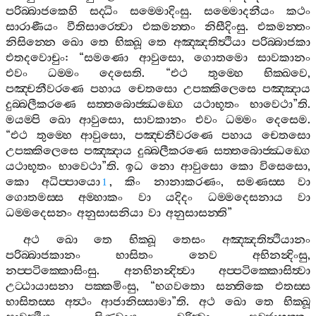
පරිබ‍්බාජකෙහි
සද‍්ධිං
සම‍්මොදිංසු
.
සම‍්මොදනීයං
කථං
සාරාණීයං
වීතිසාරෙත්‍වා
එකමන‍්තං
නිසීදිංසු
.
එකමන‍්තං
නිසින‍්නෙ
ඛො
තෙ
භික‍්ඛූ
තෙ
අඤ‍්ඤතිත්‍ථියා
පරිබ‍්බාජකා
එතදවොචුං
: “
සමණො
ආවුසො
,
ගොතමො
සාවකානං
එවං
ධම‍්මං
දෙසෙති
. “
එථ
තුම‍්හෙ
භික‍්ඛවෙ
,
පඤ‍්චනීවරණෙ
පහාය
චෙතසො
උපක‍්කිලෙසෙ
පඤ‍්ඤාය
දුබ‍්බලීකරණෙ
සත‍්තබොජ‍්ඣඞ‍්ගෙ
යථාභූතං
භාවෙථා
”
ති
.
මයම‍්පි
ඛො
ආවුසො
,
සාවකානං
එවං
ධම‍්මං
දෙසෙම
.
“
එථ
තුම‍්හෙ
ආවුසො
,
පඤ‍්චනීවරණෙ
පහාය
චෙතසො
උපක‍්කිලෙසෙ
පඤ‍්ඤාය
දුබ‍්බලීකරණෙ
සත‍්තබොජ‍්ඣඞ‍්ගෙ
යථාභූතං
භාවෙථා
”
ති
.
ඉධ
නො
ආවුසො
කො
විසෙසො
,
කො
අධිප‍්පායො
,
කිං
නානාකරණං
,
සමණස‍්ස
වා
1
ගොතමස‍්ස
අම‍්හාකං
වා
යදිදං
ධම‍්මදෙසනාය
වා
ධම‍්මදෙසනං
අනුසාසනියා
වා
අනුසාසන‍්ති
”
අථ
ඛො
තෙ
භික‍්ඛූ
තෙසං
අඤ‍්ඤතිත්‍ථියානං
පරිබ‍්බාජකානං
භාසිතං
නෙව
අභිනන්‍දිංසු
,
නප‍්පටික‍්කොසිංසු
.
අනභිනන්‍දිත්‍වා
අප‍්පටික‍්කොසිත්‍වා
උට‍්ඨායාසනා
පක‍්කමිංසු
, “
භගවතො
සන‍්තිකෙ
එතස‍්ස
භාසිතස‍්ස
අත්‍ථං
ආජානිස‍්සාමා
”
ති
.
අථ
ඛො
තෙ
භික‍්ඛූ