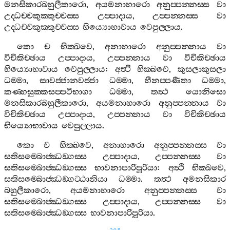
මනසිකාරබහුලීකාරො
,
අයමනාහාරො
අනුප‍්පන‍්නස‍්ස
වා
උද‍්ධච‍්චකුක‍්කුච‍්චස‍්ස
උප‍්පාදාය
,
උප‍්පන‍්නස‍්ස
වා
උද‍්ධච‍්චකුක‍්කුච‍්චස‍්ස
භිය්‍යොභාවාය
වෙපුල‍්ලාය
.
කො
ච
භික‍්ඛවෙ
,
අනාහාරො
අනුප‍්පන‍්නාය
වා
විචිකිච‍්ඡාය
උප‍්පාදාය
,
උප‍්පන‍්නාය
වා
විචිකිච‍්ඡාය
භිය්‍යොභාවාය
වෙපුල‍්ලාය
:
අත්‍ථි
භික‍්ඛවෙ
,
කුසලාකුසලා
ධම‍්මා
,
සාවජ‍්ජානවජ‍්ජා
ධම‍්මා
,
හීනප‍්පණීතා
ධම‍්මා
,
කණ‍්හසුක‍්කසප‍්පටිභාගා
ධම‍්මා
,
තත්‍ථ
යොනිසො
මනසිකාරබහුලීකාරො
,
අයමනාහාරො
අනුප‍්පන‍්නාය
වා
විචිකිච‍්ඡාය
උප‍්පාදාය
,
උප‍්පන‍්නාය
වා
විචිකිච‍්ඡාය
භිය්‍යොභාවාය
වෙපුල‍්ලාය
.
කො
ච
භික‍්ඛවෙ
,
අනාහාරො
අනුප‍්පන‍්නස‍්ස
වා
සතිසම‍්බොජ‍්ඣඞ‍්ගස‍්ස
උප‍්පාදාය
,
උප‍්පන‍්නස‍්ස
වා
සතිසම‍්බොජ‍්ඣඞ‍්ගස‍්ස
භාවනාපාරිපූරියා
:
අත්‍ථි
භික‍්ඛවෙ
,
සතිසම‍්බොජ‍්ඣඞ‍්ගට‍්ඨානියා
ධම‍්මා
.
තත්‍ථ
අමනසිකාර
බහුලීකාරො
,
අයමනාහාරො
අනුප‍්පන‍්නස‍්ස
වා
සතිසම‍්බොජ‍්ඣඞ‍්ගස‍්ස
උප‍්පාදාය
,
උප‍්පන‍්නස‍්ස
වා
සතිසම‍්බොජ‍්ඣඞ‍්ගස‍්ස
භාවනාපාරිපූරියා
.