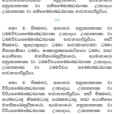
යොනිසොමනසිකාර
බහුලීකාරො
,
අයමාහාරො
අනුප‍්පන‍්නස‍්ස
වා
සතිසම‍්බොජ‍්ඣඞ‍්ගස‍්ස
උප‍්පාදාය
උප‍්පන‍්නස‍්ස
වා
සතිසම‍්බොජ‍්ඣඞ‍්ගස‍්ස
භාවනාපාරිපූරියා
.
204
කො
ච
භික‍්ඛවෙ
,
ආහාරො
අනුප‍්පන‍්නස‍්ස
වා
ධම‍්මවිචයසම‍්බොජ‍්ඣඞ‍්ගස‍්ස
උප‍්පාදාය
උප‍්පන‍්නස‍්ස
වා
ධම‍්මවිචයසම‍්බොජ‍්ඣඞ‍්ගස‍්ස
භාවනාපාරිපූරියා
.
අත්‍ථි
භික‍්ඛවෙ
,
කුසලාකුසලා
ධම‍්මා
සාවජ‍්ජානවජ‍්ජා
ධම‍්මා
හීනප‍්පණීතා
ධම‍්මා
,
කණ‍්හසුක‍්කසප‍්පටිභාගා
ධම‍්මා
.
තත්‍ථ
යොනිසො
මනසිකාරබහුලීකාරො
,
අයමාහාරො
අනුප‍්පන‍්නස‍්ස
වා
ධම‍්මවිචයසම‍්බොජ‍්ඣඞ‍්ගස‍්ස
උප‍්පාදාය
,
උප‍්පන‍්නස‍්ස
වා
ධම‍්මවිචය
සම‍්බොජ‍්ඣඞ‍්ගස‍්ස
භාවනාපාරිපූරියා
.
කො
ච
භික‍්ඛවෙ
,
ආහාරො
අනුප‍්පන‍්නස‍්ස
වා
විරියසම‍්බොජ‍්ඣඞ‍්ගස‍්ස
උප‍්පාදාය
,
උප‍්පන‍්නස‍්ස
වා
විරියසම‍්බොජ‍්ඣඞ‍්ගස‍්ස
භාවනාපාරිපූරියා
.
අත්‍ථි
භික‍්ඛවෙ
,
ආරම‍්භධාතු
නික‍්ඛමධාතු
පරක‍්කමධාතු
.
තත්‍ථ
යොනිසො
මනසිකාරබහුලීකාරො
,
අයමාහාරො
අනුප‍්පන‍්නස‍්ස
වා
විරියසම‍්බොජ‍්ඣඞ‍්ගස‍්ස
උප‍්පාදාය
,
උප‍්පන‍්නස‍්ස
වා