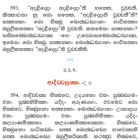
593. “
අදළිද‍්දො
අදළිද‍්දො
”
ති
භන‍්තෙ
,
වුච‍්චති
.
කිත‍්තාවතා
නු
ඛො
භන‍්තෙ
, “
අදළිද‍්දොති
වුච‍්චතී
”
ති
?
සත‍්තන‍්නං
ඛො
භික‍්ඛු
බොජ‍්ඣඞ‍්ගානං
භාවිතත‍්තා
බහුලීකතත‍්තා
“
අදළිද‍්දො
”
ති
වුච‍්චති
.
කතමෙසං
සත‍්තන‍්නං
?
සතිසම‍්බොජ‍්ඣඞ‍්ගස‍්ස
-
පෙ
-
උපෙඛාසම‍්බොජ‍්ඣඞ‍්ගස‍්ස
.
ඉමෙසං
ඛො
භික‍්ඛු
,
සත‍්තන‍්නං
බොජ‍්ඣඞ‍්ගානං
භාවිතත‍්තා
බහුලීකතත‍්තා
“
අදළිද‍්දො
”
ති
වුච‍්චතීති
.
200
2. 5. 8.
ආදිච‍්චසුත‍්තං
594.
ආදිච‍්චස‍්ස
භික‍්ඛවෙ
,
උදයතො
එතං
පුබ‍්බඞ‍්ගමං
එතං
පුබ‍්බනිමිත‍්තං
යදිදං
අරුණග‍්ගං
.
එවමෙව
ඛො
භික‍්ඛවෙ
,
භික‍්ඛුනො
සත‍්තන‍්නං
බොජ‍්ඣඞ‍්ගානං
උප‍්පාදාය
එතං
පුබ‍්බඞ‍්ගමං
එතං
පුබ‍්බනිමිත‍්තං
යදිදං
කල්‍යාණමිත‍්තතා
.
කල්‍යාණමිත‍්තස‍්සෙතං
භික‍්ඛවෙ
,
භික‍්ඛුනො
පාටිකඞ‍්ඛං
සත‍්ත
බොජ‍්ඣඞ‍්ගෙ
භාවෙස‍්සති
සත‍්ත
බොජ‍්ඣඞ‍්ගෙ
බහුලීකරිස‍්සති
.
කථඤ‍්ච
භික‍්ඛවෙ
,