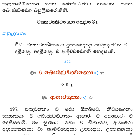
කල්‍යාණමිත‍්තො
සත‍්ත
බොජ‍්ඣඞ‍්ගෙ
භාවෙති
,
සත‍්ත
බොජ‍්ඣඞ‍්ගෙ
බහුලීකරොතීති
.
චක‍්කවත‍්තිවග‍්ගො
පඤ‍්චමො
.
තත්‍රුද‍්දානං
:
විධා
චක‍්කවත‍්තිමානෙ
දුප‍්පඤ‍්ඤො
පඤ‍්ඤවෙන
ච
දළිද‍්දො
අදළිද‍්දො
ච
ආදිච‍්චඞ‍්ගෙහි
තෙදසාති
.
202
6.
බොජ‍්ඣඞ‍්ගවග‍්ගො
2. 6. 1.
ආහාරසුත‍්තං
597.
පඤ‍්චන‍්නං
ච
වො
භික‍්ඛවෙ
,
නීවරණානං
සත‍්තන‍්නං
ච
බොජ‍්ඣඞ‍්ගානං
ආහාරං
ච
අනාහාරං
ච
දෙසිස‍්සාමි
.
තං
සුණාථ
.
කො
ච
භික‍්ඛවෙ
,
ආහාරො
අනුප‍්පන‍්නස‍්ස
වා
කාමච‍්ඡන්‍දස‍්ස
උප‍්පාදාය
,
උප‍්පන‍්නස‍්ස