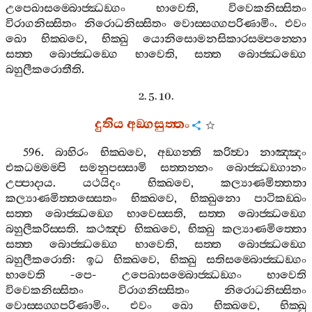
උපෙඛාසම‍්බොජ‍්ඣඞ‍්ගං
භාවෙති
,
විවෙකනිස‍්සිතං
විරාගනිස‍්සිතං
නිරොධනිස‍්සිතං
වොස‍්සග‍්ගපරිණාමිං
.
එවං
ඛො
භික‍්ඛවෙ
,
භික‍්ඛු
යොනිසොමනසිකාරසම‍්පන‍්නො
සත‍්ත
බොජ‍්ඣඞ‍්ගෙ
භාවෙති
,
සත‍්ත
බොජ‍්ඣඞ‍්ගෙ
බහුලීකරොතීති
.
2. 5. 10.
දුතිය
අඞ‍්ගසුත‍්තං
596.
බාහිරං
භික‍්ඛවෙ
,
අඞ‍්ගන‍්ති
කරිත්‍වා
නාඤ‍්ඤං
එකධම‍්මම‍්පි
සමනුපස‍්සාමි
සත‍්තන‍්නං
බොජ‍්ඣඞ‍්ගානං
උප‍්පාදාය
.
යථයිදං
භික‍්ඛවෙ
,
කල්‍යාණමිත‍්තතා
කල්‍යාණමිත‍්තස‍්සෙතං
භික‍්ඛවෙ
,
භික‍්ඛුනො
පාටිකඞ‍්ඛං
සත‍්ත
බොජ‍්ඣඞ‍්ගෙ
භාවෙස‍්සති
,
සත‍්ත
බොජ‍්ඣඞ‍්ගෙ
බහුලීකරිස‍්සති
.
කථඤ‍්ච
භික‍්ඛවෙ
,
භික‍්ඛු
කල්‍යාණමිත‍්තො
සත‍්ත
බොජ‍්ඣඞ‍්ගෙ
භාවෙති
,
සත‍්ත
බොජ‍්ඣඞ‍්ගෙ
බහුලීකරොති
:
ඉධ
භික‍්ඛවෙ
,
භික‍්ඛු
සතිසම‍්බොජ‍්ඣඞ‍්ගං
භාවෙති
-
පෙ
-
උපෙඛාසම‍්බොජ‍්ඣඞ‍්ගං
භාවෙති
විවෙකනිස‍්සිතං
විරාගනිස‍්සිතං
නිරොධනිස‍්සිතං
වොස‍්සග‍්ගපරිණාමිං
.
එවං
ඛො
භික‍්ඛවෙ
,
භික‍්ඛු