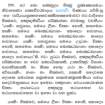
599.
අථ
ඛො
සම‍්බහුලා
භික‍්ඛූ
පුබ‍්බණ‍්හසමයං
නිවාසෙත්‍වා
පත‍්තචීවරමාදාය
සාවත්‍ථිං
පිණ‍්ඩාය
පවිසිංසු
-
පෙ
- (
පරියායසුත‍්තන‍්තෙවණ‍්ණිතක‍්කමොඑව
)
එවංවාදිනො
භික‍්ඛවෙ
,
අඤ‍්ඤතිත්‍ථියා
පරිබ‍්බාජකා
එවමස‍්සු
වචනීයා
:
“
යස‍්මිං
ආවුසො
,
සමයෙ
ලීනං
චිත‍්තං
හොති
,
කතමෙසං
තස‍්මිං
සමයෙ
බොජ‍්ඣඞ‍්ගානං
අකාලො
භාවනාය
,
කතමෙසං
තස‍්මිං
සමයෙ
බොජ‍්ඣඞ‍්ගානං
කාලො
භාවනාය
:
යස‍්මිං
පනාවුසො
සමයෙ
උද‍්ධතං
චිත‍්තං
හොති
,
කතමෙසං
තස‍්මිං
සමයෙ
බොජ‍්ඣඞ‍්ගානං
අකාලො
භාවනාය
,
කතමෙසං
තස‍්මිං
සමයෙ
බොජ‍්ඣඞ‍්ගානං
කාලො
භාවනායා
”
ති
.
එවං
පුට‍්ඨා
භික‍්ඛවෙ
,
අඤ‍්ඤතිත්‍ථියා
පරිබ‍්බාජකා
න
චෙව
සම‍්පායිස‍්සන‍්ති
,
උත‍්තරිඤ‍්ච
විඝාතං
ආපජ‍්ජිස‍්සන‍්ති
.
තං
කිස‍්ස
හෙතු
:
යථා
තං
භික‍්ඛවෙ
,
අවිසයස‍්මිං
.
නාහං
තං
භික‍්ඛවෙ
,
පස‍්සාමි
සදෙවකෙ
ලොකෙ
සමාරකෙ
සබ්‍රහ‍්මකෙ
සස‍්සමණබ්‍රාහ‍්මණියා
පජාය
සදෙවමනුස‍්සාය
යො
ඉමෙසං
පඤ‍්හානං
වෙය්‍යාකරණෙන
චිත‍්තං
ආරාධෙය්‍ය
අඤ‍්ඤත්‍ර
තථාගතෙන
වා
තථාගතසාවකෙන
වා
ඉතො
වා
පන
සුත්‍වා
.
යස‍්මිං
භික‍්ඛවෙ
,
සමයෙ
ලීනං
චිත‍්තං
හොති
,
අකාලො