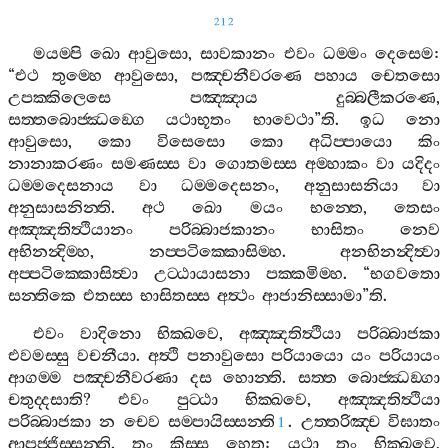
212
මයම‍්පි
ඛො
ආවුසො
,
සාවකානං
එවං
ධම‍්මං
දෙසෙම
:
“
එථ
තුම‍්හෙ
ආවුසො
,
පඤ‍්චනීවරණෙ
පහාය
චෙතසො
උපක‍්කිලෙසෙ
පඤ‍්ඤාය
දුබ‍්බලීකරණෙ
,
සත‍්තබොජ‍්ඣඞ‍්ගෙ
යථාභූතං
භාවෙථා
”
ති
.
ඉධ
නො
ආවුසො
,
කො
විසෙසො
කො
අධිප‍්පායො
කිං
නානාකරණං
සමණස‍්ස
වා
ගොතමස‍්ස
අම‍්හාකං
වා
යදිදං
ධම‍්මදෙසනාය
වා
ධම‍්මදෙසනං
,
අනුසාසනියා
වා
අනුසාසනින‍්ති
.
අථ
ඛො
මයං
භන‍්තෙ
,
තෙසං
අඤ‍්ඤතිත්‍ථියානං
පරිබ‍්බාජකානං
භාසිතං
නෙව
අභිනන්‍දිම‍්හ
,
නප‍්පටික‍්කොසිම‍්හ
.
අනභිනන්‍දිත්‍වා
අප‍්පටික‍්කොසිත්‍වා
උට‍්ඨායාසනා
පක‍්කමිම‍්හ
. “
භගවතො
සන‍්තිකෙ
එතස‍්ස
භාසිතස‍්ස
අත්‍ථං
ආජානිස‍්සාමා
”
ති
.
එවං
වාදිනො
භික‍්ඛවෙ
,
අඤ‍්ඤතිත්‍ථියා
පරිබ‍්බාජකා
එවමස‍්සු
වචනීයා
.
අත්‍ථි
පනාවුසො
පරියායො
යං
පරියායං
ආගම‍්ම
පඤ‍්චනීවරණා
දස
හොන‍්ති
.
සත‍්ත
බොජ‍්ඣඞ‍්ගා
චතුද‍්දසාති
?
එවං
පුට‍්ඨා
භික‍්ඛවෙ
,
අඤ‍්ඤතිත්‍ථියා
පරිබ‍්බාජකා
න
චෙව
සම‍්පායිස‍්සන‍්ති
.
උත‍්තරිඤ‍්ච
විඝාතං
1
ආපජ‍්ජිස‍්සන‍්ති
.
තං
කිස‍්ස
හෙතු
:
යථා
තං
භික‍්ඛවෙ
,