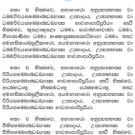
208
කො
ච
භික‍්ඛවෙ
,
අනාහාරො
අනුප‍්පන‍්නස‍්ස
වා
ධම‍්මවිචයසම‍්බොජ‍්ඣඞ‍්ගස‍්ස
උප‍්පාදාය
,
උප‍්පන‍්නස‍්ස
වා
ධම‍්මවිචයසම‍්බොජ‍්ඣඞ‍්ගස‍්ස
භාවනාපාරිපූරියා
:
අත්‍ථි
භික‍්ඛවෙ
,
කුසලාකුසලා
ධම‍්මා
,
සාවජ‍්ජානවජ‍්ජා
ධම‍්මා
,
හීනප‍්පණීතා
ධම‍්මා
කණ‍්හසුක‍්කසප‍්පටිභාගා
ධම‍්මා
.
තත්‍ථ
අමනසිකාරබහුලීකාරො
,
අයමනාහාරො
අනුප‍්පන‍්නස‍්ස
වා
ධම‍්මවිචයසම‍්බොජ‍්ඣඞ‍්ගස‍්ස
උප‍්පාදාය
,
උප‍්පන‍්නස‍්ස
වා
ධම‍්මවිචයසම‍්බොජ‍්ඣඞ‍්ගස‍්ස
භාවනාපාරිපූරියා
.
කො
ච
භික‍්ඛවෙ
,
අනාහාරො
අනුප‍්පන‍්නස‍්ස
වා
විරියසම‍්බොජ‍්ඣඞ‍්ගස‍්ස
උප‍්පාදාය
,
උප‍්පන‍්නස‍්ස
වා
විරියසම‍්බොජ‍්ඣඞ‍්ගස‍්ස
භාවනාපාරිපූරියා
:
අත්‍ථි
භික‍්ඛවෙ
,
ආරම‍්භධාතු
නික‍්ඛමධාතු
පරක‍්කමධාතු
.
තත්‍ථ
අමනසිකාරබහුලීකාරො
,
අයමනාහාරො
අනුප‍්පන‍්නස‍්ස
වා
විරියසම‍්බොජ‍්ඣඞ‍්ගස‍්ස
උප‍්පාදාය
,
උප‍්පන‍්නස‍්ස
වා
විරියසම‍්බොජ‍්ඣඞ‍්ගස‍්ස
භාවනාපාරිපූරියා
.
කො
ච
භික‍්ඛවෙ
,
අනාහාරො
අනුප‍්පන‍්නස‍්ස
වා
පීතිසම‍්බොජ‍්ඣඞ‍්ගස‍්ස
උප‍්පාදාය
,
උප‍්පන‍්නස‍්ස
වා
පීතිසම‍්බොජ‍්ඣඞ‍්ගස‍්ස
භාවනාපාරිපූරියා
:
අත්‍ථි
භික‍්ඛවෙ
,