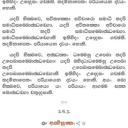
ඉතිහිදං
උද‍්දෙසං
ගච‍්ඡති
.
තදමිනාපෙතං
පරියායෙන
ද‍්වයං
හොති
.
යදපි
භික‍්ඛවෙ
,
සවිතක‍්කො
සවිචාරො
සමාධි
තදපි
සමාධිසම‍්බොජ‍්ඣඞ‍්ගො
,
යදපි
අවිතක‍්කො
අවිචාරො
සමාධි
තදපි
සමාධිසම‍්බොජ‍්ඣඞ‍්ගො
.
සමාධිසම‍්බොජ‍්ඣඞ‍්ගොති
ඉතිහිදං
උද‍්දෙසං
ගච‍්ඡති
.
තදමිනාපෙතං
පරියායෙන
ද‍්වයං
හොති
.
යදපි
භික‍්ඛවෙ
,
අජ‍්ඣත‍්තං
ධම‍්මෙසු
උපෙඛා
තදපි
උපෙඛාසම‍්බොජ‍්ඣඞ‍්ගො
:
යදපි
බහිද‍්ධාධම‍්මෙසු
උපෙඛා
තදපි
උපෙඛාසම‍්බොජ‍්ඣඞ‍්ගො
.
උපෙඛාසම‍්බොජ‍්ඣඞ‍්ගොති
ඉතිහිදං
උද‍්දෙසං
ගච‍්ඡති
.
තදමිනාපෙතං
පරියායෙන
ද‍්වයං
හොති
.
අයං
ඛො
භික‍්ඛවෙ
,
පරියායො
යං
පරියායං
ආගම‍්ම
සත‍්ත
බොජ‍්ඣඞ‍්ගා
චතුද‍්දසාති
.
216
2. 6. 3.
අග‍්ගිසුත‍්තං