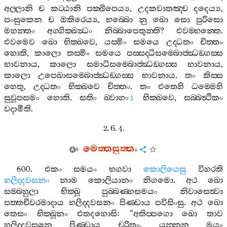
අල‍්ලානි
ච
කට‍්ඨානි
පක‍්ඛිපෙය්‍ය
,
උදකවාතඤ‍්ච
දදෙය්‍ය
,
පංසුකෙන
ච
ඔකිරෙය්‍ය
,
භබ‍්බො
නු
ඛො
සො
පුරිසො
මහන‍්තං
අග‍්ගික‍්ඛන්‍ධං
නිබ‍්බාපෙතුන‍්ති
?
එවම‍්භන‍්තෙ
.
එවමෙව
ඛො
භික‍්ඛවෙ
,
යස‍්මිං
සමයෙ
උද‍්ධතං
චිත‍්තං
හොති
,
කාලො
තස‍්මිං
සමයෙ
පස‍්සද‍්ධිසම‍්බොජ‍්ඣඞ‍්ගස‍්ස
භාවනාය
,
කාලො
සමාධිසම‍්බොජ‍්ඣඞ‍්ගස‍්ස
භාවනාය
,
කාලො
උපෙඛාසම‍්බොජ‍්ඣඞ‍්ගස‍්ස
භාවනාය
.
තං
කිස‍්ස
හෙතු
,
උද‍්ධතං
භික‍්ඛවෙ
චිත‍්තං
.
තං
එතෙහි
ධම‍්මෙහි
සුවූපසමං
හොති
.
සතිං
ඛ‍්වාහං
භික‍්ඛවෙ
,
සබ‍්බත්‍ථිකං
1
වදාමීති
.
2. 6. 4.
මෙත‍්තසුත‍්තං
600.
එකං
සමයං
භගවා
කොලියෙසු
විහරති
හලිද‍්දවසනං
නාම
කොලියානං
නිගමො
.
අථ
ඛො
සම‍්බහුලා
භික‍්ඛූ
පුබ‍්බණ‍්හසමයං
නිවාසෙත්‍වා
පත‍්තචීවරමාදාය
හලිද‍්දවසනං
පිණ‍්ඩාය
පවිසිංසු
.
අථ
ඛො
තෙසං
භික‍්ඛූනං
එතදහොසි
: “
අතිප‍්පගො
ඛො
තාව
හලිද‍්දවසනෙ
පිණ‍්ඩාය
චරිතුං
.
යන‍්නූන
මයං