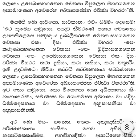
ලොකං
උපෙඛාසහගතෙන
චෙතසා
විපුලෙන
මහග‍්ගතෙන
අප‍්පමාණෙන
අවෙරෙන
අබ්‍යාපජ‍්ජෙන
ඵරිත්‍වා
විහරථා
”
ති
.
මයම‍්පි
ඛො
ආවුසො
,
සාවකානං
එවං
ධම‍්මං
දෙසෙම
:
“
එථ
තුම‍්හෙ
ආවුසො
,
පඤ‍්ච
නීවරණෙ
පහාය
චෙතසො
උපක‍්කිලෙසෙ
පඤ‍්ඤාය
දුබ‍්බලීකරණෙ
මෙත‍්තාසහගතෙන
චෙතසා
එකං
දිසං
ඵරිත්‍වා
විහරථ
-
පෙ
-
කරුණාසහගතෙන
චෙතසා
-
පෙ
-
මුදිතාසහගතෙන
චෙතසා
-
පෙ
-
උපෙඛාසහගතෙන
චෙතසා
එකං
දිසං
ඵරිත්‍වා
විහරථ
.
තථා
දුතියං
,
තථා
තතියං
,
තථා
චතුත්‍ථිං
.
ඉති
උද‍්ධමධො
තිරියං
සබ‍්බධි
සබ‍්බත‍්තතාය
සබ‍්බාවන‍්තං
ලොකං
උපෙඛාසහගතෙන
චෙතසා
විපුලෙන
මහග‍්ගතෙන
අප‍්පමාණෙන
අවෙරෙන
අබ්‍යාපජ‍්ජෙන
ඵරිත්‍වා
විහරථා
”
ති
.
ඉධ
නො
ආවුසො
,
කො
විසෙසො
කො
අධිප‍්පායො
කිං
නානාකරණං
,
සමණස‍්ස
වා
ගොතමස‍්ස
අම‍්හාකං
වා
යදිදං
ධම‍්මදෙසනාය
වා
ධම‍්මදෙසනං
අනුසාසනියා
වා
අනුසාසනින‍්ති
.
අථ
ඛො
මයං
භන‍්තෙ
,
තෙසං
අඤ‍්ඤතිත්‍ථියානං
පරිබ‍්බාජකානං
භාසිතං
නෙව
අභිනන්‍දිම‍්හ
නප‍්පටික‍්කොසිම‍්හ
,
අනභිනන්‍දිත්‍වා
අප‍්පටික‍්කොසිත්‍වා