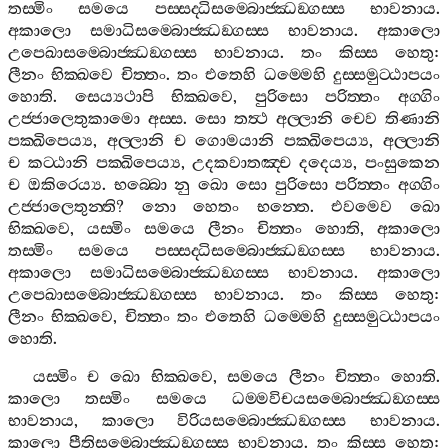
තස‍්මිං
සමයෙ
පස‍්සද‍්ධිසම‍්බොජ‍්ඣඞ‍්ගස‍්ස
භාවනාය
.
අකාලො
සමාධිසම‍්බොජ‍්ඣඞ‍්ගස‍්ස
භාවනාය
.
අකාලො
උපෙඛාසම‍්බොජ‍්ඣඞ‍්ගස‍්ස
භාවනාය
.
තං
කිස‍්ස
හෙතු
:
ලීනං
භික‍්ඛවෙ
චිත‍්තං
.
තං
එතෙහි
ධම‍්මෙහි
දුස‍්සමුට‍්ඨාපයං
හොති
.
සෙය්‍යථාපි
භික‍්ඛවෙ
,
පුරිසො
පරිත‍්තං
අග‍්ගිං
උජ‍්ජාලෙතුකාමො
අස‍්ස
.
සො
තත්‍ථ
අල‍්ලානි
චෙව
තිණානි
පක‍්ඛිපෙය්‍ය
,
අල‍්ලානි
ච
ගොමයානි
පක‍්ඛිපෙය්‍ය
,
අල‍්ලානි
ච
කට‍්ඨානි
පක‍්ඛිපෙය්‍ය
,
උදකවාතඤ‍්ච
දදෙය්‍ය
,
පංසුකෙන
ච
ඔකිරෙය්‍ය
.
භබ‍්බො
නු
ඛො
සො
පුරිසො
පරිත‍්තං
අග‍්ගිං
උජ‍්ජාලෙතුන‍්ති
?
නො
හෙතං
භන‍්තෙ
.
එවමෙව
ඛො
භික‍්ඛවෙ
,
යස‍්මිං
සමයෙ
ලීනං
චිත‍්තං
හොති
,
අකාලො
තස‍්මිං
සමයෙ
පස‍්සද‍්ධිසම‍්බොජ‍්ඣඞ‍්ගස‍්ස
භාවනාය
.
අකාලො
සමාධිසම‍්බොජ‍්ඣඞ‍්ගස‍්ස
භාවනාය
.
අකාලො
උපෙඛාසම‍්බොජ‍්ඣඞ‍්ගස‍්ස
භාවනාය
.
තං
කිස‍්ස
හෙතු
:
ලීනං
භික‍්ඛවෙ
,
චිත‍්තං
තං
එතෙහි
ධම‍්මෙහි
දුස‍්සමුට‍්ඨාපයං
හොති
.
යස‍්මිං
ච
ඛො
භික‍්ඛවෙ
,
සමයෙ
ලීනං
චිත‍්තං
හොති
.
කාලො
තස‍්මිං
සමයෙ
ධම‍්මවිචයසම‍්බොජ‍්ඣඞ‍්ගස‍්ස
භාවනාය
,
කාලො
විරියසම‍්බොජ‍්ඣඞ‍්ගස‍්ස
භාවනාය
.
කාලො
පීතිසම‍්බොජ‍්ඣඞ‍්ගස‍්ස
භාවනාය
.
තං
කිස‍්ස
හෙතු
: