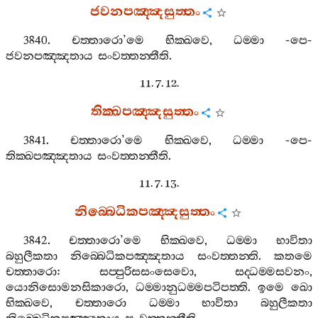
ජවනපඤ‍්ඤසුත‍්තං
3840.
චත‍්තාරො
’
මෙ
භික‍්ඛවෙ
,
ධම‍්මා
-
පෙ
-
ජවනපඤ‍්ඤතාය
සංවත‍්තන‍්තීති
.
11. 7. 12.
තික‍්ඛපඤ‍්ඤසුත‍්තං
3841.
චත‍්තාරො
’
මෙ
භික‍්ඛවෙ
,
ධම‍්මා
-
පෙ
-
තික‍්ඛපඤ‍්ඤතාය
සංවත‍්තන‍්තීති
.
11. 7. 13.
නිබ‍්බෙධිකපඤ‍්ඤසුත‍්තං
3842.
චත‍්තාරො
’
මෙ
භික‍්ඛවෙ
,
ධම‍්මා
භාවිතා
බහුලීකතා
නිබ‍්බෙධිකපඤ‍්ඤතාය
සංවත‍්තන‍්ති
.
කතමෙ
චත‍්තාරො
:
සප‍්පුරිසසංසෙවො
,
සද‍්ධම‍්මසවනං
,
යොනිසොමනසිකාරො
,
ධම‍්මානුධම‍්මපටිපත‍්ති
.
ඉමෙ
ඛො
භික‍්ඛවෙ
,
චත‍්තාරො
ධම‍්මා
භාවිතා
බහුලීකතා