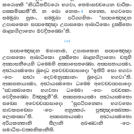
කරොන‍්ති
“
නිට‍්ඨිතචීවරො
භගවා
,
තෙමාසච‍්චයෙන
චාරිකං
පක‍්කමිස‍්සතී
”
ති
.
න
ඛො
නෙතං
භන‍්තෙ
,
භගවතො
4
සම‍්මුඛා
සුතං
,
සම‍්මුඛා
පටිග‍්ගහිතං
“
සප‍්පඤ‍්ඤෙන
උපාසකෙන
සප‍්පඤ‍්ඤො
උපාසකො
ආබාධිකො
දුක‍්ඛිතො
බාළ‍්හගිලානො
ඔවදිතබ‍්බො
”
ති
.
248
සප‍්පඤ‍්ඤෙන
මහානාම
,
උපාසකෙන
සප‍්පඤ‍්ඤො
උපාසකො
ආබාධිකො
දුක‍්ඛිතො
බාළ‍්හගිලානො
චතූහි
අස‍්සාසනීයෙහි
ධම‍්මෙහි
අස‍්සාසෙතබ‍්බො
.
අස‍්සසතායස‍්මා
,
අත්‍ථායස‍්මතො
බුද‍්ධෙ
අවෙච‍්චප‍්පසාදො
“
ඉතිපි
සො
භගවා
-
පෙ
-
සත්‍ථා
දෙවමනුස‍්සානං
බුද‍්ධො
භගවා
”
ති
.
අස‍්සසතායස‍්මා
,
අත්‍ථායස‍්මතො
ධම‍්මෙ
අවෙච‍්චප‍්පසාදො
“
ස‍්වාක‍්ඛාතො
භගවතා
ධම‍්මො
-
පෙ
-
පච‍්චත‍්තං
වෙදිතබ‍්බො
විඤ‍්ඤූහී
”
ති
.
අස‍්සසතායස‍්මා
අත්‍ථායස‍්මතො
සඞ‍්ඝෙ
අවෙච‍්චප‍්පසාදො
“
සුපටිපන‍්නො
භගවතො
සාවකසඞ‍්ඝො
-
පෙ
-
අනුත‍්තරං
පුඤ‍්ඤක‍්ඛෙත‍්තං
ලොකස‍්සා
”
ති
.
අස‍්සසතායස‍්මා
අත්‍ථායස‍්මතො
අරියකන‍්තානි
සීලානි
අඛණ‍්ඩානි
-
පෙ
-
සමාධිසංවත‍්තනිකානීති
.