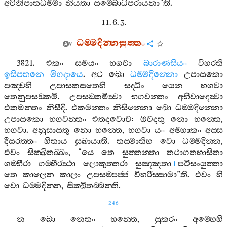
අවිනිපාතධම‍්මා
නියතා
සම‍්බොධිපරායනා
”
ති
.
11. 6. 3.
ධම‍්මදින‍්නසුත‍්තං
3821.
එකං
සමයං
භගවා
බාරාණසියං
විහරති
ඉසිපතනෙ
මිගදායෙ
.
අථ
ඛො
ධම‍්මදින‍්නො
උපාසකො
පඤ‍්චහි
උපාසකසතෙහි
සද‍්ධිං
යෙන
භගවා
තෙනුපසඞ‍්කමි
.
උපසඞ‍්කමිත්‍වා
භගවන‍්තං
අභිවාදෙත්‍වා
එකමන‍්තං
නිසීදි
.
එකමන‍්තං
නිසින‍්නො
ඛො
ධම‍්මදින‍්නො
උපාසකො
භගවන‍්තං
එතදවොච
:
ඔවදතු
නො
භන‍්තෙ
,
භගවා
.
අනුසාසතු
නො
භන‍්තෙ
,
භගවා
යං
අම‍්හාකං
අස‍්ස
දීඝරත‍්තං
හිතාය
සුඛායාති
.
තස‍්මාතිහ
වො
ධම‍්මදින‍්න
,
එවං
සික‍්ඛිතබ‍්බං
, “
යෙ
තෙ
සුත‍්තන‍්තා
තථාගතභාසිතා
ගම‍්භීරා
ගම‍්භීරත්‍ථා
ලොකුත‍්තරා
සුඤ‍්ඤතා
පටිසංයුත‍්තා
1
තෙ
කාලෙන
කාලං
උපසම‍්පජ‍්ජ
විහරිස‍්සාමා
”
ති
.
එවං
හි
වො
ධම‍්මදින‍්න
,
සික‍්ඛිතබ‍්බන‍්ති
.
246
න
ඛො
නෙතං
භන‍්තෙ
,
සුකරං
අම‍්හෙහි