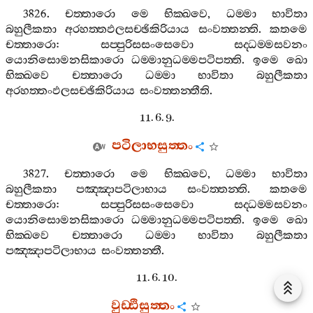
3826.
චත‍්තාරො
මෙ
භික‍්ඛවෙ
,
ධම‍්මා
භාවිතා
බහුලීකතා
අරහත‍්තඵලසච‍්ඡිකිරියාය
සංවත‍්තන‍්ති
.
කතමෙ
චත‍්තාරො
:
සප‍්පුරිසසංසෙවො
සද‍්ධම‍්මසවනං
යොනිසොමනසිකාරො
ධම‍්මානුධම‍්මපටිපත‍්ති
.
ඉමෙ
ඛො
භික‍්ඛවෙ
චත‍්තාරො
ධම‍්මා
භාවිතා
බහුලීකතා
අරහත‍්තංඵලසච‍්ඡිකිරියාය
සංවත‍්තන‍්තීති
.
11. 6. 9.
පටිලාභසුත‍්තං
3827.
චත‍්තාරො
මෙ
භික‍්ඛවෙ
,
ධම‍්මා
භාවිතා
බහුලීකතා
පඤ‍්ඤාපටිලාභාය
සංවත‍්තන‍්ති
.
කතමෙ
චත‍්තාරො
:
සප‍්පුරිසසංසෙවො
සද‍්ධම‍්මසවනං
යොනිසොමනසිකාරො
ධම‍්මානුධම‍්මපටිපත‍්ති
.
ඉමෙ
ඛො
භික‍්ඛවෙ
චත‍්තාරො
ධම‍්මා
භාවිතා
බහුලීකතා
පඤ‍්ඤාපටිලාභාය
සංවත‍්තන‍්තී
.
11. 6. 10.
වුඩ‍්ඪිසුත‍්තං