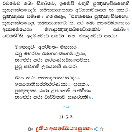
එවමෙව
ඛො
භික‍්ඛවෙ
,
ඉමෙහි
චතූහි
පුඤ‍්ඤාභිසන්‍දෙහි
කුසලාභිසන්‍දෙහි
සමන‍්නාගතස‍්ස
අරියසාවකස‍්ස
න
සුකරං
පුඤ‍්ඤස‍්ස
පමාණං
ගණෙතුං
, “
එත‍්තකො
පුඤ‍්ඤාභිසන්‍දො
,
කුසලාභිසන්‍දො
,
සුඛස‍්සාහාරො
”
ති
.
අථ
ඛො
අසඞ‍්ඛ්‍යෙය්‍යො
අප‍්පමෙය්‍යො
මහාපුඤ‍්ඤක‍්ඛන්‍ධොත්‍වෙව
සඞ‍්ඛං
3
ගච‍්ඡතී
”
ති
.
ඉදමවොච
භගවා
-
පෙ
-
එතදවොච
සත්‍ථා
:
මහොදධිං
අපරිමිතං
මහාසරං
,
බහු
භෙරවං
රතනගණානමාලයං
,
නජ‍්ජො
යථා
නරගණසඞ‍්ඝසෙවිතා
,
පුථූ
සවන‍්තී
උපයන‍්ති
සාගරං
.
එවං
නරං
අන‍්නදපානවත්‍ථදං
4
සෙය්‍යානිසජ‍්ජත්‍ථරණස‍්ස
දායකං
,
5
පුඤ‍්ඤස‍්ස
ධාරා
උපයන‍්ති
පණ‍්ඩිතං
නජ‍්ජො
යථා
වාරිවහාව
සාගරන‍්ති
.
6
234
11. 5. 2.
දුතිය
අසඞ‍්ඛෙය්‍යසුත‍්තං