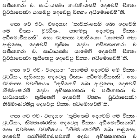
පණීතතරා
ච
.
සාධායස‍්මා
තාවතිංසෙහි
දෙවෙහි
චිත‍්තං
වුට‍්ඨාපෙත්‍වා
යාමෙසු
දෙවෙසු
චිත‍්තං
අධිමොචෙහී
”
ති
.
සො
චෙ
එවං
වදෙය්‍ය
: “
තාවතිංසෙහි
ඛො
දෙවෙහි
මෙ
චිත‍්තං
වුට‍්ඨිතං
,
යාමෙසු
දෙවෙසු
චිත‍්තං
අධිමොචිතන‍්ති
”.
සො
එවමස‍්ස
වචනීයො
: “
යාමෙහි
ඛො
ආවුසො
,
දෙවෙහි
තුසිතා
දෙවා
අභික‍්කන‍්තරා
ච
පණීතතරා
ච
.
සාධායස‍්මා
යාමෙහි
දෙවෙහි
චිත‍්තං
වුට‍්ඨාපෙත්‍වා
තුසිතෙසු
දෙවෙසු
චිත‍්තං
අධිමොචෙහී
”
ති
.
සො
චෙ
එවං
වදෙය්‍ය
: “
යාමෙහි
දෙවෙහි
මෙ
චිත‍්තං
වුට‍්ඨිතං
,
තුසිතෙසු
දෙවෙසු
චිත‍්තං
අධිමොචිතන‍්ති
”.
සො
එවමස‍්ස
වචනීයො
: “
තුසිතෙහි
ඛො
ආවුසො
,
දෙවෙහි
නිම‍්මාණරතී
දෙවා
අභික‍්කන‍්තරා
ච
පණීතතරා
ච
.
සාධායස‍්මා
තුසිතෙහි
දෙවෙහි
චිත‍්තං
වුට‍්ඨාපෙත්‍වා
නිම‍්මාණරතීසු
දෙවෙසු
චිත‍්තං
අධිමොචෙහී
”
ති
.
සො
චෙ
එවං
වදෙය්‍ය
: “
තුසිතෙහි
දෙවෙහි
මෙ
චිත‍්තං
වුට‍්ඨිතං
,
නිම‍්මාණරතීසු
දෙවෙසු
චිත‍්තං
අධිමොචිතන‍්ති
”.
සො
එවමස‍්ස
වචනීයො
: “
නිම‍්මාණරතීහි
ඛො
ආවුසො
,
දෙවෙහි
පරනිම‍්මිතවසවත‍්තී
දෙවා
අභික‍්කන‍්තරා
ච