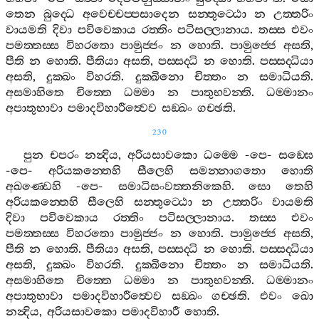
තෙන
බුද‍්ධෙ
අවෙච‍්චප‍්පසාදෙන
සන‍්තුට‍්ඨො
න
උත‍්තරිං
වායමති
දිවා
පවිවෙකාය
රත‍්තිං
පටිසල‍්ලානාය
.
තස‍්ස
එවං
පමත‍්තස‍්ස
විහරතො
පාමුජ‍්ජං
න
හොති
.
පාමුජ‍්ජෙ
අසති
,
පීති
න
හොති
.
පීතියා
අසති
,
පස‍්සද‍්ධි
න
හොති
.
පස‍්සද‍්ධියා
අසති
,
දුක‍්ඛං
විහරති
.
දුක‍්ඛිනො
චිත‍්තං
න
සමාධියති
.
අසමාහිතෙ
චිත‍්තෙ
ධම‍්මා
න
පාතුභවන‍්ති
.
ධම‍්මානං
අපාතුභාවා
පමාදවිහාරීත්‍වෙව
සඞ‍්ඛං
ගච‍්ඡති
.
230
පුන
චපරං
නන්‍දිය
,
අරියසාවකො
ධම‍්මෙ
-
පෙ
-
සඞ‍්ඝෙ
-
පෙ
-
අරියකන‍්තෙහි
සීලෙහි
සමන‍්නාගතො
හොති
අඛණ‍්ඩෙහි
-
පෙ
-
සමාධිසංවත‍්තනිකෙහි
.
සො
තෙහි
අරියකන‍්තෙහි
සීලෙහි
සන‍්තුට‍්ඨො
න
උත‍්තරිං
වායමති
දිවා
පවිවෙකාය
රත‍්තිං
පටිසල‍්ලානාය
.
තස‍්ස
එවං
පමත‍්තස‍්ස
විහරතො
පාමුජ‍්ජං
න
හොති
.
පාමුජ‍්ජෙ
අසති
,
පීති
න
හොති
.
පීතියා
අසති
,
පස‍්සද‍්ධි
න
හොති
.
පස‍්සද‍්ධියා
අසති
,
දුක‍්ඛං
විහරති
.
දුක‍්ඛිනො
චිත‍්තං
න
සමාධියති
.
අසමාහිතෙ
චිත‍්තෙ
ධම‍්මා
න
පාතුභවන‍්ති
.
ධම‍්මානං
අපාතුභාවා
පමාදවිහාරීත්‍වෙව
සඞ‍්ඛං
ගච‍්ඡති
.
එවං
ඛො
නන්‍දිය
,
අරියසාවකො
පමාදවිහාරී
හොති
.