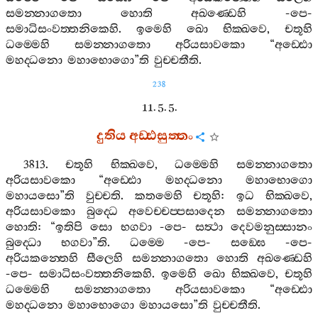
සමන‍්නාගතො
හොති
අඛණ‍්ඩෙහි
-
පෙ
-
සමාධිසංවත‍්තනිකෙහි
.
ඉමෙහි
ඛො
භික‍්ඛවෙ
,
චතූහි
ධම‍්මෙහි
සමන‍්නාගතො
අරියසාවකො
“
අඩ‍්ඪො
මහද‍්ධනො
මහාභොගො
”
ති
වුච‍්චතීති
.
238
11. 5. 5.
දුතිය
අඩ‍්ඪසුත‍්තං
3813.
චතූහි
භික‍්ඛවෙ
,
ධම‍්මෙහි
සමන‍්නාගතො
අරියසාවකො
“
අඩ‍්ඪො
මහද‍්ධනො
මහාභොගො
මහායසො
”
ති
වුච‍්චති
.
කතමෙහි
චතූහි
:
ඉධ
භික‍්ඛවෙ
,
අරියසාවකො
බුද‍්ධෙ
අවෙච‍්චප‍්පසාදෙන
සමන‍්නාගතො
හොති
: “
ඉතිපි
සො
භගවා
-
පෙ
-
සත්‍ථා
දෙවමනුස‍්සානං
බුද‍්ධො
භගවා
”
ති
.
ධම‍්මෙ
-
පෙ
-
සඞ‍්ඝෙ
-
පෙ
-
අරියකන‍්තෙහි
සීලෙහි
සමන‍්නාගතො
හොති
අඛණ‍්ඩෙහි
-
පෙ
-
සමාධිසංවත‍්තනිකෙහි
.
ඉමෙහි
ඛො
භික‍්ඛවෙ
,
චතූහි
ධම‍්මෙහි
සමන‍්නාගතො
අරියසාවකො
“
අඩ‍්ඪො
මහද‍්ධනො
මහාභොගො
මහායසො
”
ති
වුච‍්චතීති
.