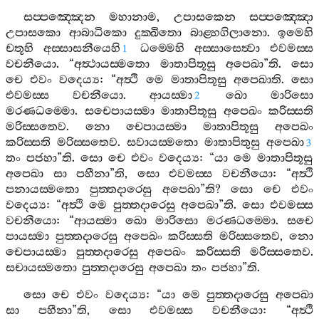
සප‍්පඤ‍්ඤෙන
මහානාම
,
උපාසකෙන
සප‍්පඤ‍්ඤො
උපාසකො
ආබාධිකො
දුක‍්ඛිතො
බාළ‍්හගිලානො
.
ඉමෙහි
චතූහි
අස‍්සාසනීයෙහි
ධම‍්මෙහි
අස‍්සාසෙත්‍වා
එවමස‍්ස
1
වචනීයො
. “
අත්‍ථායස‍්මතො
මාතාපිතූසු
අපෙඛා
”
ති
.
සො
චෙ
එවං
වදෙය්‍ය
: “
අත්‍ථි
මෙ
මාතාපිතූසු
අපෙඛාති
.
සො
එවමස‍්ස
වචනීයො
.
ආයස‍්මා
ඛො
මාරිසො
2
මරණධම‍්මො
.
සචෙපායස‍්මා
මාතාපිතූසු
අපෙඛං
කරිස‍්සති
මරිස‍්සතෙව
.
නො
චෙපායස‍්මා
මාතාපිතූසු
අපෙඛං
කරිස‍්සති
මරිස‍්සතෙව
.
සවායස‍්මතො
මාතාපිතුසු
අපෙඛා
3
තං
පජහා
”
ති
.
සො
චෙ
එවං
වදෙය්‍ය
: “
යා
මෙ
මාතාපිතූසු
අපෙඛා
සා
පහීනා
”
ති
,
සො
එවමස‍්ස
වචනීයො
: “
අත්‍ථි
පනායස‍්මතො
පුත‍්තදාරෙසු
අපෙඛා
”
ති
?
සො
චෙ
එවං
වදෙය්‍ය
: “
අත්‍ථි
මෙ
පුත‍්තදාරෙසු
අපෙඛා
”
ති
.
සො
එවමස‍්ස
වචනීයො
: “
ආයස‍්මා
ඛො
මාරිසො
මරණධම‍්මො
.
සචෙ
පායස‍්මා
පුත‍්තදාරෙසු
අපෙඛං
කරිස‍්සති
මරිස‍්සතෙව
,
නො
චෙපායස‍්මා
පුත‍්තදාරෙසු
අපෙඛං
කරිස‍්සති
මරිස‍්සතෙව
.
සචායස‍්මතො
පුත‍්තදාරෙසු
අපෙඛා
තං
පජහා
”
ති
.
සො
චෙ
එවං
වදෙය්‍ය
: “
යා
මෙ
පුත‍්තදාරෙසු
අපෙඛා
සා
පහීනා
”
ති
,
සො
එවමස‍්ස
වචනීයො
: “
අත්‍ථි