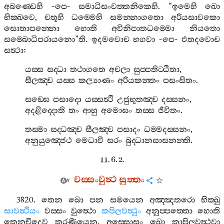
අඛණ‍්ඩෙහි
-
පෙ
-
සමාධිසංවත‍්තනිකෙහි
. “
ඉමෙහි
ඛො
භික‍්ඛවෙ
,
චතූහි
ධම‍්මෙහි
සමන‍්නාගතො
අරියසාවකො
සොතාපන‍්නො
හොති
අවිනිපාතධම‍්මො
නියතො
සම‍්බොධිපරායනො
”
ති
.
ඉදමවොච
භගවා
-
පෙ
-
එතදවොච
සත්‍ථා
:
යස‍්ස
සද‍්ධා
තථාගතෙ
අචලා
සුප‍්පතිට‍්ඨිතා
,
සීලඤ‍්ච
යස‍්ස
කල්‍යාණං
අරියකන‍්තං
පසංසිතං
.
සඞ‍්ඝෙ
පසාදො
යස‍්සත්‍ථි
උජුභූතඤ‍්ච
දස‍්සනං
,
අදළිද‍්දොති
තං
ආහු
අමොඝං
තස‍්ස
ජීවිතං
.
තස‍්මා
සද‍්ධඤ‍්ච
සීලඤ‍්ච
පසාදං
ධම‍්මදස‍්සනං
,
අනුයුඤ‍්ජෙථ
මෙධාවී
සරං
බුද‍්ධානසාසනන‍්ති
.
11. 6. 2.
වස‍්සංවුත්‍ථ
සුත‍්තං
3820.
තෙන
ඛො
පන
සමයෙන
අඤ‍්ඤතරො
භික‍්ඛු
සාවත්‍ථියං
වස‍්සං
වුත්‍ථො
කපිලවත්‍ථුං
අනුප‍්පත‍්තො
හොති
කෙනචිදෙව
කරණීයෙන
.
අස‍්සොසුං
ඛො
කාපිලවත්‍ථවා