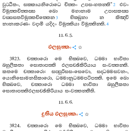
වුට‍්ඨිතං
,
සක‍්කායනිරොධෙ
චිත‍්තං
උපසංහතන‍්ති
”
එවං
2
විමුත‍්තචිත‍්තස‍්ස
ඛො
මහානාම
උපාසකස‍්ස
වස‍්සසතවිමුත‍්තචිත‍්තෙන
භික‍්ඛුනා
න
කිඤ‍්චි
3
නානාකරණං
වදාමි
යදිදං
විමුත‍්තියා
විමුත‍්තින‍්ති
.
4
11. 6. 5.
ඵලසුත‍්තං
3823.
චත‍්තාරො
මෙ
භික‍්ඛවෙ
,
ධම‍්මා
භාවිතා
බහුලීකතා
සොතාපත‍්ති
ඵලසච‍්ඡිකිරියාය
සංවත‍්තන‍්ති
.
කතමෙ
චත‍්තාරො
:
සප‍්පුරිසසංසෙවො
,
සද‍්ධම‍්මසවනං
,
යොනිසොමනසිකාරො
,
ධම‍්මානුධම‍්මපටිපත‍්ති
.
ඉමෙ
ඛො
භික‍්ඛවෙ
,
චත‍්තාරො
ධම‍්මා
භාවිතා
බහුලීකතා
සොතාපත‍්තිඵලසච‍්ඡිකිරියාය
සංවත‍්තන‍්තීති
.
11. 6. 6.
දුතිය
ඵලසුත‍්තං
3824.
චත‍්තාරො
මෙ
භික‍්ඛවෙ
,
ධම‍්මා
භාවිතා