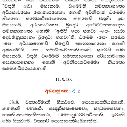
නිසින‍්නං
ඛො
මහානාමං
සක‍්කං
භගවා
එතදවොච
:
“
චතූහි
ඛො
මහානාම
,
ධම‍්මෙහි
සමන‍්නාගතො
අරියසාවකො
සොතාපන‍්නො
හොති
අවිනිපාත
ධම‍්මො
නියතො
සම‍්බොධිපරායනො
.
කතමෙහි
චතූහි
:
ඉධ
මහානාම
,
අරියසාවකො
බුද‍්ධෙ
අවෙච‍්චප‍්පසාදෙන
සමන‍්නාගතො
හොති
: “
ඉතිපි
සො
භගවා
-
පෙ
-
සත්‍ථා
දෙවමනුස‍්සානං
බුද‍්ධො
භගවා
”
ති
.
ධම‍්මෙ
-
පෙ
-
සඞ‍්ඝෙ
-
පෙ
-
අරියකන‍්තෙහි
සීලෙහි
සමන‍්නාගතො
හොති
අඛණ‍්ඩෙහි
-
පෙ
-
සමාධිසංවත‍්තනිකෙහි
.
ඉමෙහි
ඛො
මහානාම
,
චතූහි
ධම‍්මෙහි
සමන‍්නාගතො
අරියසාවකො
සොතාපන‍්නො
හොති
අවිනිපාතධම‍්මො
නියතො
සම‍්බොධිපරායනොති
.
11. 5. 10.
අඞ‍්ගසුත‍්තං
3818.
චත‍්තාරිමානි
භික‍්ඛවෙ
,
සොතාපත‍්තියඞ‍්ගානි
.
කතමානි
චත‍්තාරි
:
සප‍්පුරිසසංසෙවො
,
සද‍්ධම‍්මසවනං
,
යොනිසොමනසිකාරො
,
ධම‍්මානුධම‍්මපටිපත‍්ති
.
ඉමානි
ඛො
භික‍්ඛවෙ
,
චත‍්තාරි
සොතාපත‍්තියඞ‍්ගානීති
.