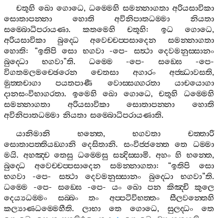
චතූහි
ඛො
ගොධෙ
,
ධම‍්මෙහි
සමන‍්නාගතා
අරියසාවිකා
සොතාපන‍්නා
හොති
අවිනිපාතධම‍්මා
නියතා
සම‍්බොධිපරායණා
.
කතමෙහි
චතූහි
:
ඉධ
ගොධෙ
,
අරියසාවිකා
බුද‍්ධෙ
අවෙච‍්චප‍්පසාදෙන
සමන‍්නාගතා
හොති
: “
ඉතිපි
සො
භගවා
-
පෙ
-
සත්‍ථා
දෙවමනුස‍්සානං
බුද‍්ධො
භගවා
”
ති
.
ධම‍්මෙ
-
පෙ
-
සඞ‍්ඝෙ
-
පෙ
-
විගතමලමච‍්ඡෙරෙන
චෙතසා
අගාරං
අජ‍්ඣාවසති
,
මුත‍්තචාගා
පයතපාණී
වොස‍්සග‍්ගරතා
යාචයොගා
දානසංවිභාගරතා
.
ඉමෙහි
ඛො
ගොධෙ
,
චතූහි
ධම‍්මෙහි
සමන‍්නාගතා
අරියසාවිකා
සොතාපන‍්නා
හොති
අවිනිපාතධම‍්මා
නියතා
සම‍්බොධිපරායණාති
.
යානිමානි
භන‍්තෙ
,
භගවතා
චත‍්තාරි
සොතාපත‍්තියඞ‍්ගානි
දෙසිතානි
.
සංවිජ‍්ජන‍්තෙ
තෙ
ධම‍්මා
මයි
.
අහඤ‍්ච
තෙසු
ධම‍්මෙසු
සන්‍දිස‍්සාමි
.
අහං
හි
භන‍්තෙ
,
බුද‍්ධෙ
අවෙච‍්චප‍්පසාදෙන
සමන‍්නාගතා
: “
ඉතිපි
සො
භගවා
-
පෙ
-
සත්‍ථා
දෙවමනුස‍්සානං
බුද‍්ධො
භගවා
”
ති
.
ධම‍්මෙ
-
පෙ
-
සඞ‍්ඝෙ
-
පෙ
-
යං
ඛො
පන
කිඤ‍්චි
කුලෙ
දෙය්‍යධම‍්මං
සබ‍්බං
තං
අප‍්පටිවිභත‍්තං
සීලවන‍්තෙහි
කල්‍යාණධම‍්මෙහීති
.
ලාභා
තෙ
ගොධෙ
,
සුලද‍්ධං
තෙ