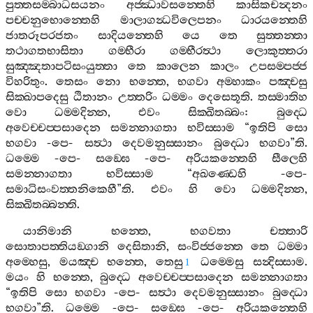
පුත‍්තසම‍්බාධසයනං
අජ‍්ඣාවසන‍්තෙහි
කාසිකචන්‍දනං
පච‍්චනුභොන‍්තෙහි
මාලාගන්‍ධවිලෙපනං
ධාරයන‍්තෙහි
ජාතරූපරජතං
සාදියන‍්තෙහි
යෙ
තෙ
සුත‍්තන‍්තා
තථාගතභාසිතා
ගම‍්භීරා
ගම‍්භීරත්‍ථා
ලොකුත‍්තරා
සුඤ‍්ඤතාපටිසංයුත‍්තා
තෙ
කාලෙන
කාලං
උපසම‍්පජ‍්ජ
විහරිතුං
.
තෙසං
නො
භන‍්තෙ
,
භගවා
අම‍්හාකං
පඤ‍්චසු
සික‍්ඛාපදෙසු
ඨිතානං
උත‍්තරිං
ධම‍්මං
දෙසෙතූති
.
තස‍්මාතිහ
වො
ධම‍්මදින‍්න
,
එවං
සික‍්ඛිතබ‍්බං
:
බුද‍්ධෙ
අවෙච‍්චප‍්පසාදෙන
සමන‍්නාගතා
භවිස‍්සාම
“
ඉතිපි
සො
භගවා
-
පෙ
-
සත්‍ථා
දෙවමනුස‍්සානං
බුද‍්ධො
භගවා
”
ති
.
ධම‍්මෙ
-
පෙ
-
සඞ‍්ඝෙ
-
පෙ
-
අරියකන‍්තෙහි
සීලෙහි
සමන‍්නාගතා
භවිස‍්සාම
“
අඛණ‍්ඩෙහි
-
පෙ
-
සමාධිසංවත‍්තනිකෙහී
”
ති
.
එවං
හි
වො
ධම‍්මදින‍්න
,
සික‍්ඛිතබ‍්බන‍්ති
.
යානිමානි
භන‍්තෙ
,
භගවතා
චත‍්තාරි
සොතාපත‍්තියඞ‍්ගානි
දෙසිතානි
,
සංවිජ‍්ජන‍්තෙ
තෙ
ධම‍්මා
අම‍්හෙසු
,
මයඤ‍්ච
භන‍්තෙ
,
තෙසු
ධම‍්මෙසු
සන්‍දිස‍්සාම
.
1
මයං
හි
භන‍්තෙ
,
බුද‍්ධෙ
අවෙච‍්චප‍්පසාදෙන
සමන‍්නාගතා
“
ඉතිපි
සො
භගවා
-
පෙ
-
සත්‍ථා
දෙවමනුස‍්සානං
බුද‍්ධො
භගවා
”
ති
.
ධම‍්මෙ
-
පෙ
-
සඞ‍්ඝෙ
-
පෙ
-
අරියකන‍්තෙහි