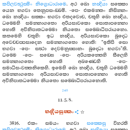
කපිලවත්‍ථුස‍්මිං
නිග්‍රොධාරාමෙ
.
අථ
ඛො
නන්‍දියා
සක‍්කො
යෙන
භගවා
තෙනුපසංඞ‍්ඛමි
. -
පෙ
-
එකමන‍්තං
නිසින‍්නං
ඛො
නන්‍දියං
සක‍්කං
භගවා
එතදවොච
,
චතූහි
ඛො
නන්‍දිය
,
ධම‍්මෙහි
සමන‍්නාගතො
අරියසාවකො
සොතාපන‍්නො
හොති
අවිනිපාතධම‍්මො
නියතො
සම‍්බොධිපරායනො
.
කතමෙහි
චතූහි
:
ඉධ
නන්‍දිය
,
අරියසාවකො
බුද‍්ධෙ
අවෙච‍්චප‍්පසාදෙන
සමන‍්නාගතො
හොති
: “
ඉතිපි
සො
භගවා
-
පෙ
-
සත්‍ථා
දෙවමනුස‍්සානං
බුද‍්ධො
භගවා
”
ති
.
ධම‍්මෙ
-
පෙ
-
සඞ‍්ඝෙ
-
පෙ
-
අරියකන‍්තෙහි
සීලෙහි
සමන‍්නාගතො
හොති
අඛණ‍්ඩෙහි
-
පෙ
-
සමාධිසංවත‍්තනිකෙහි
.
ඉමෙහි
ඛො
නන්‍දිය
,
චතූහි
ධම‍්මෙහි
සමන‍්නාගතො
අරියසාවකො
සොතාපන‍්නො
හොති
අවිනිපාතධම‍්මො
නියතො
සම‍්බොධිපරායනොති
.
240
11. 5. 8.
භද‍්දියසුත‍්තං
3816.
එකං
සමයං
භගවා
සක‍්කෙසු
විහරති
කපිලවත්‍ථුස‍්මිං
නිග්‍රොධාරාමෙ
.
අථ
ඛො
භද‍්දියො
සක‍්කො