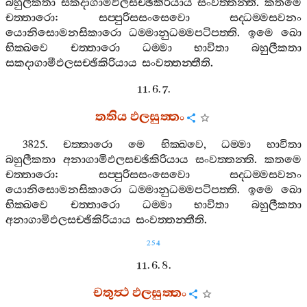
බහුලීකතා
සකදාගාමිඵලසච‍්ඡිකිරියාය
සංවත‍්තන‍්ති
.
කතමෙ
චත‍්තාරො
:
සප‍්පුරිසසංසෙවො
සද‍්ධම‍්මසවනං
යොනිසොමනසිකාරො
ධම‍්මානුධම‍්මපටිපත‍්ති
.
ඉමෙ
ඛො
භික‍්ඛවෙ
චත‍්තාරො
ධම‍්මා
භාවිතා
බහුලීකතා
සකදාගාමීඵලසච‍්ඡිකිරියාය
සංවත‍්තන‍්තීති
.
11. 6. 7.
තතිය
ඵලසුත‍්තං
3825.
චත‍්තාරො
මෙ
භික‍්ඛවෙ
,
ධම‍්මා
භාවිතා
බහුලීකතා
අනාගාමිඵලසච‍්ඡිකිරියාය
සංවත‍්තන‍්ති
.
කතමෙ
චත‍්තාරො
:
සප‍්පුරිසසංසෙවො
සද‍්ධම‍්මසවනං
යොනිසොමනසිකාරො
ධම‍්මානුධම‍්මපටිපත‍්ති
.
ඉමෙ
ඛො
භික‍්ඛවෙ
චත‍්තාරො
ධම‍්මා
භාවිතා
බහුලීකතා
අනාගාමිඵලසච‍්ඡිකිරියාය
සංවත‍්තන‍්තීති
.
254
11. 6. 8.
චතුත්‍ථ
ඵලසුත‍්තං