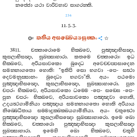
නජ‍්ජො
යථා
වාරිවහාව
සාගරන‍්ති
.
236
11. 5. 3.
තතිය
අසඞ‍්ඛෙය්‍යසුත‍්තං
3811.
චත‍්තාරොමෙ
භික‍්ඛවෙ
,
පුඤ‍්ඤාභිසන්‍දා
,
කුසලාභිසන්‍දා
,
සුඛස‍්සාහාරා
.
කතමෙ
චත‍්තාරො
:
ඉධ
භික‍්ඛවෙ
,
අරියසාවකො
බුද‍්ධෙ
අවෙච‍්චප‍්පසාදෙන
සමන‍්නාගතො
හොති
: “
ඉතිපි
සො
භගවා
-
පෙ
-
සත්‍ථා
දෙවමනුස‍්සානං
බුද‍්ධො
භගවා
”
ති
.
අයං
පඨමො
පුඤ‍්ඤාභිසන්‍දො
,
කුසලාභිසන්‍දො
,
සුඛස‍්සාහාරො
.
පුන
චපරං
භික‍්ඛවෙ
,
අරියසාවකො
ධම‍්මෙ
-
පෙ
-
සඞ‍්ඝෙ
-
පෙ
-
පුන
චපරං
භික‍්ඛවෙ
,
අරියසාවකො
පඤ‍්ඤවා
හොති
,
උදයත්‍ථගාමිනියා
පඤ‍්ඤාය
සමන‍්නාගතො
හොති
අරියාය
නිබ‍්බෙධිතාය
සම‍්මාදුක‍්ඛක‍්ඛයගාමිනියා
.
අයං
චතුත්‍ථො
පුඤ‍්ඤාභිසන්‍දො
කුසලාභිසන්‍දො
සුඛස‍්සාහාරො
.
ඉමෙ
ඛො
භික‍්ඛවෙ
,
චත‍්තාරො
පුඤ‍්ඤාභිසන්‍දා
කුසලාභිසන්‍දා
සුඛස‍්සාහාරා
.
ඉමෙහි
ඛො
භික‍්ඛවෙ
,
චතූහි