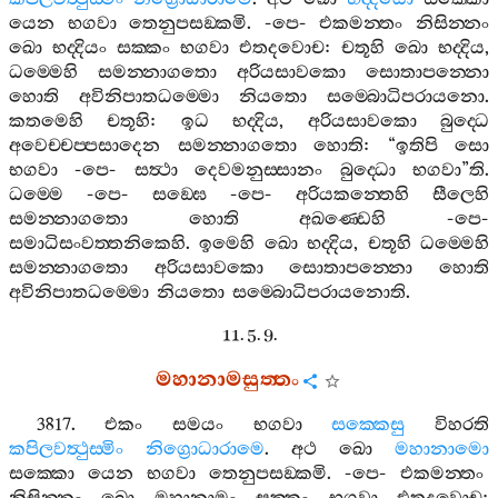
යෙන
භගවා
තෙනුපසඞ‍්කමි
. -
පෙ
-
එකමන‍්තං
නිසින‍්නං
ඛො
භද‍්දියං
සක‍්කං
භගවා
එතදවොච
:
චතූහි
ඛො
භද‍්දිය
,
ධම‍්මෙහි
සමන‍්නාගතො
අරියසාවකො
සොතාපන‍්නො
හොති
අවිනිපාතධම‍්මො
නියතො
සම‍්බොධිපරායනො
.
කතමෙහි
චතූහි
:
ඉධ
භද‍්දිය
,
අරියසාවකො
බුද‍්ධෙ
අවෙච‍්චප‍්පසාදෙන
සමන‍්නාගතො
හොති
: “
ඉතිපි
සො
භගවා
-
පෙ
-
සත්‍ථා
දෙවමනුස‍්සානං
බුද‍්ධො
භගවා
”
ති
.
ධම‍්මෙ
-
පෙ
-
සඞ‍්ඝෙ
-
පෙ
-
අරියකන‍්තෙහි
සීලෙහි
සමන‍්නාගතො
හොති
අඛණ‍්ඩෙහි
-
පෙ
-
සමාධිසංවත‍්තනිකෙහි
.
ඉමෙහි
ඛො
භද‍්දිය
,
චතූහි
ධම‍්මෙහි
සමන‍්නාගතො
අරියසාවකො
සොතාපන‍්නො
හොති
අවිනිපාතධම‍්මො
නියතො
සම‍්බොධිපරායනොති
.
11. 5. 9.
මහානාමසුත‍්තං
3817.
එකං
සමයං
භගවා
සක‍්කෙසු
විහරති
කපිලවත්‍ථුස‍්මිං
නිග්‍රොධාරාමෙ
.
අථ
ඛො
මහානාමො
සක‍්කො
යෙන
භගවා
තෙනුපසඞ‍්කමි
. -
පෙ
-
එකමන‍්තං