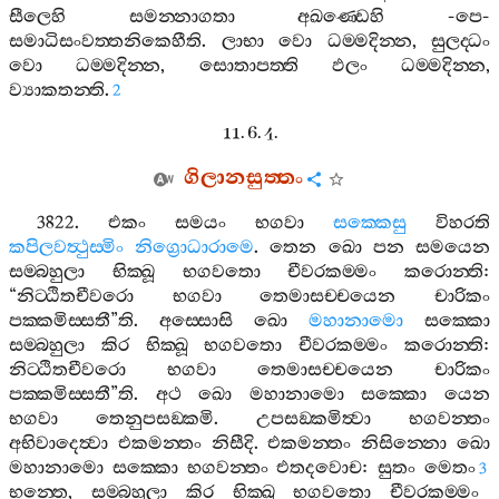
සීලෙහි
සමන‍්නාගතා
අඛණ‍්ඩෙහි
-
පෙ
-
සමාධිසංවත‍්තනිකෙහීති
.
ලාභා
වො
ධම‍්මදින‍්න
,
සුලද‍්ධං
වො
ධම‍්මදින‍්න
,
සොතාපත‍්ති
ඵලං
ධම‍්මදින‍්න
,
ව්‍යාකතන‍්ති
.
2
11. 6. 4.
ගිලානසුත‍්තං
3822.
එකං
සමයං
භගවා
සක‍්කෙසු
විහරති
කපිලවත්‍ථුස‍්මිං
නිග්‍රොධාරාමෙ
.
තෙන
ඛො
පන
සමයෙන
සම‍්බහුලා
භික‍්ඛූ
භගවතො
චීවරකම‍්මං
කරොන‍්ති
:
“
නිට‍්ඨිතචීවරො
භගවා
තෙමාසච‍්චයෙන
චාරිකං
පක‍්කමිස‍්සතී
”
ති
.
අස‍්සොසි
ඛො
මහානාමො
සක‍්කො
සම‍්බහුලා
කිර
භික‍්ඛූ
භගවතො
චීවරකම‍්මං
කරොන‍්ති
:
නිට‍්ඨිතචීවරො
භගවා
තෙමාසච‍්චයෙන
චාරිකං
පක‍්කමිස‍්සතී
”
ති
.
අථ
ඛො
මහානාමො
සක‍්කො
යෙන
භගවා
තෙනුපසඞ‍්කමි
.
උපසඞ‍්කමිත්‍වා
භගවන‍්තං
අභිවාදෙත්‍වා
එකමන‍්තං
නිසීදි
.
එකමන‍්තං
නිසින‍්නො
ඛො
මහානාමො
සක‍්කො
භගවන‍්තං
එතදවොච
:
සුතං
මෙතං
3
භන‍්තෙ
,
සම‍්බහුලා
කිර
භික‍්ඛූ
භගවතො
චීවරකම‍්මං