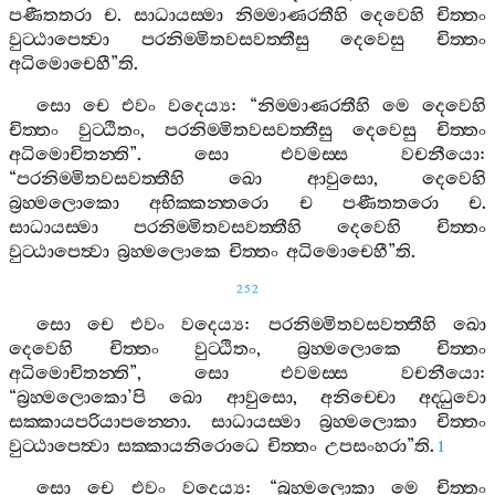
පණීතතරා
ච
.
සාධායස‍්මා
නිම‍්මාණරතීහි
දෙවෙහි
චිත‍්තං
වුට‍්ඨාපෙත්‍වා
පරනිම‍්මිතවසවත‍්තීසු
දෙවෙසු
චිත‍්තං
අධිමොචෙහී
”
ති
.
සො
චෙ
එවං
වදෙය්‍ය
: “
නිම‍්මාණරතීහි
මෙ
දෙවෙහි
චිත‍්තං
වුට‍්ඨිතං
,
පරනිම‍්මිතවසවත‍්තීසු
දෙවෙසු
චිත‍්තං
අධිමොචිතන‍්ති
”.
සො
එවමස‍්ස
වචනීයො
:
“
පරනිම‍්මිතවසවත‍්තීහි
ඛො
ආවුසො
,
දෙවෙහි
බ්‍රහ‍්මලොකො
අභික‍්කන‍්තරො
ච
පණීතතරො
ච
.
සාධායස‍්මා
පරනිම‍්මිතවසවත‍්තීහි
දෙවෙහි
චිත‍්තං
වුට‍්ඨාපෙත්‍වා
බ්‍රහ‍්මලොකෙ
චිත‍්තං
අධිමොචෙහී
”
ති
.
252
සො
චෙ
එවං
වදෙය්‍ය
:
පරනිම‍්මිතවසවත‍්තීහි
ඛො
දෙවෙහි
චිත‍්තං
වුට‍්ඨිතං
,
බ්‍රහ‍්මලොකෙ
චිත‍්තං
අධිමොචිතන‍්ති
”,
සො
එවමස‍්ස
වචනීයො
:
“
බ්‍රහ‍්මලොකො
’
පි
ඛො
ආවුසො
,
අනිච‍්චො
අද‍්ධුවො
සක‍්කායපරියාපන‍්නො
.
සාධායස‍්මා
බ්‍රහ‍්මලොකා
චිත‍්තං
වුට‍්ඨාපෙත්‍වා
සක‍්කායනිරොධෙ
චිත‍්තං
උපසංහරා
”
ති
.
1
සො
චෙ
එවං
වදෙය්‍ය
: “
බ්‍රහ‍්මලොකා
මෙ
චිත‍්තං