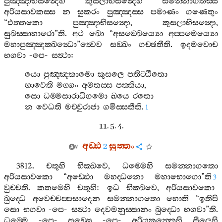
පුඤ‍්ඤාභිසන්‍දෙහි
කුසලාභිසන්‍දෙහි
සමන‍්නාගතස‍්ස
අරියසාවකස‍්ස
න
සුකරං
පුඤ‍්ඤස‍්ස
පමාණං
ගණෙතුං
“
එත‍්තකො
පුඤ‍්ඤාභිසන්‍දො
,
කුසලාභිසන්‍දො
,
සුඛස‍්සාහාරො
”
ති
.
අථ
ඛො
“
අසඞ‍්ඛෙය්‍යො
අප‍්පමෙය්‍යො
මහාපුඤ‍්ඤක‍්ඛන්‍ධො
”
ත්‍වෙව
සඞ‍්ඛං
ගච‍්ඡතීති
.
ඉදමවොච
භගවා
-
පෙ
-
සත්‍ථා
:
යො
පුඤ‍්ඤකාමො
කුසලෙ
පතිට‍්ඨිතො
භාවෙති
මග‍්ගං
අමතස‍්ස
පත‍්තියා
,
සො
ධම‍්මසාරාධිගමො
ඛයෙ
රතො
න
වෙධති
මච‍්චුරාජා
ගමිස‍්සතීති
.
1
11. 5. 4.
අඩ‍්ඪ
සුත‍්තං
2
3812.
චතූහි
භික‍්ඛවෙ
,
ධම‍්මෙහි
සමන‍්නාගතො
අරියසාවකො
“
අඩ‍්ඪො
මහද‍්ධනො
මහාභොගො
”
ති
3
වුච‍්චති
.
කතමෙහි
චතූහි
:
ඉධ
භික‍්ඛවෙ
,
අරියසාවකො
බුද‍්ධෙ
අවෙච‍්චප‍්පසාදෙන
සමන‍්නාගතො
හොති
“
ඉතිපි
සො
භගවා
-
පෙ
-
සත්‍ථා
දෙවමනුස‍්සානං
බුද‍්ධො
භගවා
”
ති
.
ධම‍්මෙ
-
පෙ
-
සඞ‍්ඝෙ
-
පෙ
-
අරියකන‍්තෙහි
සීලෙහි