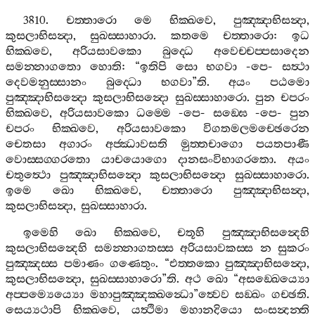
3810.
චත‍්තාරො
මෙ
භික‍්ඛවෙ
,
පුඤ‍්ඤාභිසන්‍දා
,
කුසලාභිසන්‍දා
,
සුඛස‍්සාහාරා
.
කතමෙ
චත‍්තාරො
:
ඉධ
භික‍්ඛවෙ
,
අරියසාවකො
බුද‍්ධෙ
අවෙච‍්චප‍්පසාදෙන
සමන‍්නාගතො
හොති
: “
ඉතිපි
සො
භගවා
-
පෙ
-
සත්‍ථා
දෙවමනුස‍්සානං
බුද‍්ධො
භගවා
”
ති
.
අයං
පඨමො
පුඤ‍්ඤාභිසන්‍දො
කුසලාභිසන්‍දො
සුඛස‍්සාහාරො
.
පුන
චපරං
භික‍්ඛවෙ
,
අරියසාවකො
ධම‍්මෙ
-
පෙ
-
සඞ‍්ඝෙ
-
පෙ
-
පුන
චපරං
භික‍්ඛවෙ
,
අරියසාවකො
විගතමලමච‍්ඡෙරෙන
චෙතසා
අගාරං
අජ‍්ඣාවසති
මුත‍්තචාගො
පයතපාණී
වොස‍්සග‍්ගරතො
යාචයොගො
දානසංවිභාගරතො
.
අයං
චතුත්‍ථො
පුඤ‍්ඤාභිසන්‍දො
කුසලාභිසන්‍දො
සුඛස‍්සාහාරො
.
ඉමෙ
ඛො
භික‍්ඛවෙ
,
චත‍්තාරො
පුඤ‍්ඤාභිසන්‍දා
,
කුසලාභිසන්‍දා
,
සුඛස‍්සාහාරා
.
ඉමෙහි
ඛො
භික‍්ඛවෙ
,
චතූහි
පුඤ‍්ඤාභිසන්‍දෙහි
කුසලාභිසන්‍දෙහි
සමන‍්නාගතස‍්ස
අරියසාවකස‍්ස
න
සුකරං
පුඤ‍්ඤස‍්ස
පමාණං
ගණෙතුං
. “
එත‍්තකො
පුඤ‍්ඤාභිසන්‍දො
,
කුසලාභිසන්‍දො
,
සුඛස‍්සාහාරො
”
ති
.
අථ
ඛො
“
අසඞ‍්ඛෙය්‍යො
අප‍්පම්‍යෙය්‍යො
මහාපුඤ‍්ඤක‍්ඛන්‍ධො
”
ත්‍වෙව
සඞ‍්ඛං
ගච‍්ඡති
.
සෙය්‍යථාපි
භික‍්ඛවෙ
,
යත්‍ථිමා
මහානදියො
සංසන්‍දන‍්ති