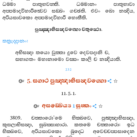
ධම‍්මා
පාතුභවන‍්ති
.
ධම‍්මානං
පාතුභාවා
අප‍්පමාදවිහාරීත්‍වෙව
සඞ‍්ඛං
ගච‍්ඡති
.
එවං
ඛො
නන්‍දිය
,
අරියසාවකො
අප‍්පමාදවිහාරී
හොතීති
.
පුඤ‍්ඤාභිසන්‍දවග‍්ගො
චතුත්‍ථො
.
තත්‍රුද‍්දානං
:
අභිසන්‍දා
තයො
වුත‍්තා
දුවෙ
දෙවපදානි
ච
,
සභාගතං
මහානාමො
වස‍්සං
කාලි
ච
නන්‍දියාති
.
232
5.
සගාථ
පුඤ‍්ඤාභිසන්‍දවග‍්ගො
11. 5. 1.
අසඞ‍්ඛෙය්‍ය
සුත‍්තං
1
3809.
චත‍්තාරො
’
මෙ
භික‍්ඛවෙ
,
පුඤ‍්ඤාභිසන්‍දා
,
කුසලාභිසන්‍දා
,
සුඛස‍්සාහාරා
.
කතමෙ
චත‍්තාරො
:
ඉධ
භික‍්ඛවෙ
,
අරියසාවකො
බුද‍්ධෙ
අවෙච‍්චප‍්පසාදෙන