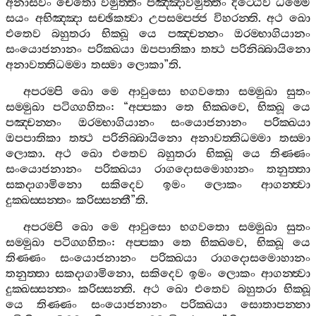
අනාසවං
චෙතො
විමුත‍්තිං
පඤ‍්ඤාවිමුත‍්තිං
දිට‍්ඨෙව
ධම‍්මෙ
සයං
අභිඤ‍්ඤා
සච‍්ඡිකත්‍වා
උපසම‍්පජ‍්ජ
විහරන‍්ති
.
අථ
ඛො
එතෙව
බහුතරා
භික‍්ඛූ
යෙ
පඤ‍්චන‍්නං
ඔරම‍්භාගියානං
සංයොජනානං
පරික‍්ඛයා
ඔපපාතිකා
තත්‍ථ
පරිනිබ‍්බායිනො
අනාවත‍්තිධම‍්මා
තස‍්මා
ලොකා
”
ති
.
අපරම‍්පි
ඛො
මෙ
ආවුසො
භගවතො
සම‍්මුඛා
සුතං
සම‍්මුඛා
පටිග‍්ගහිතං
: “
අප‍්පකා
තෙ
භික‍්ඛවෙ
,
භික‍්ඛූ
යෙ
පඤ‍්චන‍්නං
ඔරම‍්භාගියානං
සංයොජනානං
පරික‍්ඛයා
ඔපපාතිකා
තත්‍ථ
පරිනිබ‍්බායිනො
අනාවත‍්තිධම‍්මා
තස‍්මා
ලොකා
.
අථ
ඛො
එතෙව
බහුතරා
භික‍්ඛූ
යෙ
තිණ‍්ණං
සංයොජනානං
පරික‍්ඛයා
රාගදොසමොහානං
තනුත‍්තා
සකදාගාමිනො
සකිදෙව
ඉමං
ලොකං
ආගන‍්ත්‍වා
දුක‍්ඛස‍්සන‍්තං
කරිස‍්සන‍්තී
”
ති
.
අපරම‍්පි
ඛො
මෙ
ආවුසො
භගවතො
සම‍්මුඛා
සුතං
සම‍්මුඛා
පටිග‍්ගහිතං
:
අප‍්පකා
තෙ
භික‍්ඛවෙ
,
භික‍්ඛූ
යෙ
තිණ‍්ණං
සංයොජනානං
පරික‍්ඛයා
රාගදොසමොහානං
තනුත‍්තා
සකදාගාමිනො
,
සකිදෙව
ඉමං
ලොකං
ආගන‍්ත්‍වා
දුක‍්ඛස‍්සන‍්තං
කරිස‍්සන‍්ති
.
අථ
ඛො
එතෙව
බහුතරා
භික‍්ඛූ
යෙ
තිණ‍්ණං
සංයොජනානං
පරික‍්ඛයා
සොතාපන‍්නා