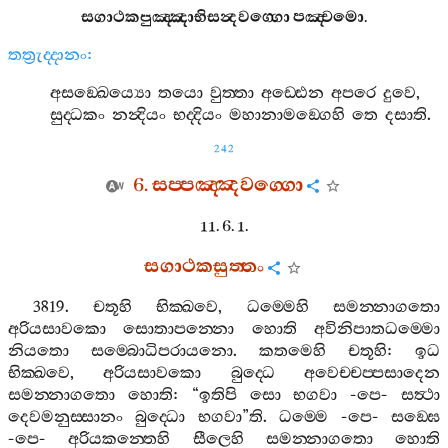
සගාථකපුඤ‍්ඤාභිසන්‍දවග‍්ගො
පඤ‍්චමො
.
තත්‍රුද‍්දානං
:
අසඞ‍්ඛෙය්‍යො
තයො
වුත‍්තා
අඩ‍්ඪෙන
අපරෙ
දුවෙ
,
සුද‍්ධකං
නන්‍දියං
භද‍්දියං
මහානාමඞ‍්ගෙහි
තෙ
දසාති
.
242
6.
සප‍්පඤ‍්ඤවග‍්ගො
11. 6. 1.
සගාථකසුත‍්තං
3819.
චතූහි
භික‍්ඛවෙ
,
ධම‍්මෙහි
සමන‍්නාගතො
අරියසාවකො
සොතාපන‍්නො
හොති
අවිනිපාතධම‍්මො
නියතො
සම‍්බොධිපරායනො
.
කතමෙහි
චතූහි
:
ඉධ
භික‍්ඛවෙ
,
අරියසාවකො
බුද‍්ධෙ
අවෙච‍්චප‍්පසාදෙන
සමන‍්නාගතො
හොති
: “
ඉතිපි
සො
භගවා
-
පෙ
-
සත්‍ථා
දෙවමනුස‍්සානං
බුද‍්ධො
භගවා
”
ති
.
ධම‍්මෙ
-
පෙ
-
සඞ‍්ඝෙ
-
පෙ
-
අරියකන‍්තෙහි
සීලෙහි
සමන‍්නාගතො
හොති