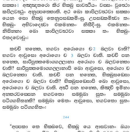
සක‍්කා
අඤ‍්ඤතරො
කිර
භික‍්ඛු
සාවත්‍ථියං
වස‍්සං
වුත්‍ථො
1
කපිලවත්‍ථුං
අනුප‍්පත‍්තොති
.
අථ
ඛො
කාපිලවත්‍ථවා
සක‍්කා
යෙන
සො
භික‍්ඛු
තෙනුපසඞ‍්කමිංසු
.
උපසඞ‍්කමිත්‍වා
තං
භික‍්ඛුං
අභිවාදෙත්‍වා
එකමන‍්තං
නිසීදිංසු
.
එකමන‍්තං
නිසින‍්නා
ඛො
කාපිලවත්‍ථවා
සක‍්කා
තං
භික‍්ඛුං
එතදවොචුං
:
කච‍්චි
භන‍්තෙ
,
භගවා
අරොගො
ච
බලවා
චාති
?
2
භගවා
ආවුසො
අරොගො
ච
බලවා
චාති
.
කච‍්චි
පන
3
භන‍්තෙ
,
සාරිපුත‍්තමොග‍්ගල‍්ලානා
අරොගා
ච
බලවන‍්තො
චාති
?
සාරිපුත‍්තමොග‍්ගල‍්ලානාපි
ඛො
ආවුසො
,
අරොගා
ච
බලවන‍්තො
චාති
.
කච‍්චි
පන
භන‍්තෙ
,
භික‍්ඛුසඞ‍්ඝො
අරොගො
ච
බලවා
චාති
?
භික‍්ඛුසඞ‍්ඝොපි
ඛො
ආවුසො
,
අරොගො
ච
බලවා
චාති
.
අත්‍ථි
පන
භන‍්තෙ
,
කිඤ‍්චි
ඉමිනා
අන‍්තරවස‍්සෙන
භගවතො
සම‍්මුඛා
සුතං
සම‍්මුඛා
පටිග‍්ගහිතන‍්ති
?
සම‍්මුඛා
මෙතං
ආවුසො
,
භගවතො
සුතං
සම‍්මුඛා
පටිග‍්ගහිතං
:
244
“
අප‍්පකා
තෙ
භික‍්ඛවෙ
,
භික‍්ඛූ
යෙ
ආසවානං
ඛයා