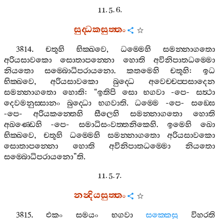
11. 5. 6.
සුද‍්ධකසුත‍්තං
3814.
චතූහි
භික‍්ඛවෙ
,
ධම‍්මෙහි
සමන‍්නාගතො
අරියසාවකො
සොතාපන‍්නො
හොති
අවිනිපාතධම‍්මො
නියතො
සම‍්බොධිපරායනො
.
කතමෙහි
චතූහි
:
ඉධ
භික‍්ඛවෙ
,
අරියසාවකො
බුද‍්ධෙ
අවෙච‍්චප‍්පසාදෙන
සමන‍්නාගතො
හොති
: “
ඉතිපි
සො
භගවා
-
පෙ
-
සත්‍ථා
දෙවමනුස‍්සානං
බුද‍්ධො
භගවාති
.
ධම‍්මෙ
-
පෙ
-
සඞ‍්ඝෙ
-
පෙ
-
අරියකන‍්තෙහි
සීලෙහි
සමන‍්නාගතො
හොති
අඛණ‍්ඩෙහි
-
පෙ
-
සමාධිසංවත‍්තනිකෙහි
.
ඉමෙහි
ඛො
භික‍්ඛවෙ
,
චතූහි
ධම‍්මෙහි
සමන‍්නාගතො
අරියසාවකො
සොතාපන‍්නො
හොති
අවිනිපාතධම‍්මො
නියතො
සම‍්බොධිපරායනො
”
ති
.
11. 5. 7.
නන්‍දියසුත‍්තං
3815.
එකං
සමයං
භගවා
සක‍්කෙසු
විහරති