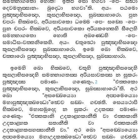
සමන‍්නාගතො
හොති
: “
ඉතිපි
සො
භගවා
-
පෙ
-
සත්‍ථා
දෙවමනුස‍්සානං
බුද‍්ධො
භගවා
”
ති
.
අයං
පඨමො
පුඤ‍්ඤාභිසන්‍දො
,
කුසලාභිසන්‍දො
,
සුඛස‍්සාහාරො
.
පුන
චපරං
භික‍්ඛවෙ
,
අරියසාවකො
ධම‍්මෙ
-
පෙ
-
සඞ‍්ඝෙ
-
පෙ
-
පුන
චපරං
භික‍්ඛවෙ
,
අරියසාවකො
අරියකන‍්තෙහි
සීලෙහි
සමන‍්නාගතො
හොති
අඛණ‍්ඩෙහි
-
පෙ
-
සමාධිසංවත‍්තනිකෙහි
.
අයං
චතුත්‍ථො
පුඤ‍්ඤාභිසන්‍දො
කුසලාභිසන්‍දො
සුඛස‍්සාහාරො
.
ඉමෙ
ඛො
භික‍්ඛවෙ
,
චත‍්තාරො
පුඤ‍්ඤාභිසන්‍දා
,
කුසලාභිසන්‍දා
,
සුඛස‍්සාහාරා
.
ඉමෙහි
ඛො
භික‍්ඛවෙ
,
චතූහි
පුඤ‍්ඤාභිසන්‍දෙහි
කුසලාභිසන්‍දෙහි
සමන‍්නාගතස‍්ස
අරියසාවකස‍්ස
න
සුකරං
පුඤ‍්ඤස‍්ස
පමාණං
ගණෙතුං
.
“
එත‍්තකො
2
පුඤ‍්ඤාභිසන්‍දො
,
කුසලාභිසන්‍දො
,
සුඛස‍්සාහාරො
”
ති
.
අථ
ඛො
“
අසඞ‍්ඛෙය්‍යො
අප‍්පමෙය්‍යො
මහාපුඤ‍්ඤක‍්ඛන්‍ධො
”
ත්‍වෙව
සඞ‍්ඛං
ගච‍්ඡති
.
සෙය්‍යථාපි
භික‍්ඛවෙ
,
මහාසමුද‍්දෙ
න
සුකරං
උදකස‍්ස
පමාණං
ගණෙතුං
“
එත‍්තකානි
උදකාළ‍්හකානීති
වා
එත‍්තකානි
උදකාළ‍්හක
සතානීති
වා
එත‍්තකානි
උදකාළ‍්හකසහස‍්සානීති
වා
.”
අථ
ඛො
“
අසඞ‍්ඛ්‍යෙය්‍යො
අප‍්පමෙය්‍යො
මහාඋදකක‍්ඛන්‍ධො
”
ත්‍වෙව
සඞ‍්ඛං
ගච‍්ඡති
.