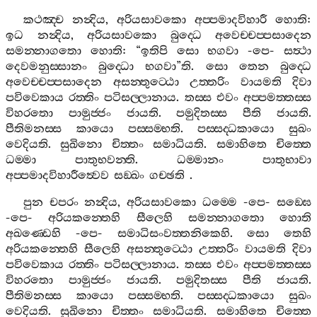
කථඤ‍්ච
නන්‍දිය
,
අරියසාවකො
අප‍්පමාදවිහාරී
හොති
:
ඉධ
නන්‍දිය
,
අරියසාවකො
බුද‍්ධෙ
අවෙච‍්චප‍්පසාදෙන
සමන‍්නාගතො
හොති
: “
ඉතිපි
සො
භගවා
-
පෙ
-
සත්‍ථා
දෙවමනුස‍්සානං
බුද‍්ධො
භගවා
”
ති
.
සො
තෙන
බුද‍්ධෙ
අවෙච‍්චප‍්පසාදෙන
අසන‍්තුට‍්ඨො
උත‍්තරිං
වායමති
දිවා
පවිවෙකාය
රත‍්තිං
පටිසල‍්ලානාය
.
තස‍්ස
එවං
අප‍්පමත‍්තස‍්ස
විහරතො
පාමුජ‍්ජං
ජායති
.
පමුදිතස‍්ස
පීති
ජායති
.
පීතිමනස‍්ස
කායො
පස‍්සම‍්භති
.
පස‍්සද‍්ධකායො
සුඛං
වෙදියති
.
සුඛිනො
චිත‍්තං
සමාධියති
.
සමාහිතෙ
චිත‍්තෙ
ධම‍්මා
පාතුභවන‍්ති
.
ධම‍්මානං
පාතුභාවා
අප‍්පමාදවිහාරීත්‍වෙව
සඞ‍්ඛං
ගච‍්ඡති
.
පුන
චපරං
නන්‍දිය
,
අරියසාවකො
ධම‍්මෙ
-
පෙ
-
සඞ‍්ඝෙ
-
පෙ
-
අරියකන‍්තෙහි
සීලෙහි
සමන‍්නාගතො
හොති
අඛණ‍්ඩෙහි
-
පෙ
-
සමාධිසංවත‍්තනිකෙහි
.
සො
තෙහි
අරියකන‍්තෙහි
සීලෙහි
අසන‍්තුට‍්ඨො
උත‍්තරිං
වායමති
දිවා
පවිවෙකාය
රත‍්තිං
පටිසල‍්ලානාය
.
තස‍්ස
එවං
අප‍්පමත‍්තස‍්ස
විහරතො
පාමුජ‍්ජං
ජායති
.
පමුදිතස‍්ස
පීති
ජායති
.
පීතිමනස‍්ස
කායො
පස‍්සම‍්භති
.
පස‍්සද‍්ධකායො
සුඛං
වෙදියති
.
සුඛිනො
චිත‍්තං
සමාධියති
.
සමාහිතෙ
චිත‍්තෙ