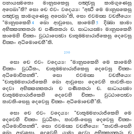
පනායස‍්මතො
මානුසකෙසු
පඤ‍්චසු
කාමගුණෙසු
අපෙඛා
”
ති
?
සො
චෙ
එවං
වදෙය්‍ය
: “
අත්‍ථි
මෙ
මානුසකෙසු
පඤ‍්චසු
කාමගුණෙසු
අපෙඛා
”
ති
,
සො
එවමස‍්ස
වචනීයො
:
“
මානුසකෙහි
ඛො
ආවුසො
,
කාමෙහි
දිබ‍්බා
කාමා
4
5
අභික‍්කන‍්තතරා
ච
පණීතතරා
ච
.
සාධායස‍්මා
මානුසකෙහි
කාමෙහි
චිත‍්තං
වුට‍්ඨාපෙත්‍වා
චාතුම‍්මහාරාජිකෙසු
දෙවෙසු
චිත‍්තං
අධිමොචෙහී
”
ති
.
250
සො
චෙ
එවං
වදෙය්‍ය
: “
මානුසකෙහි
මෙ
කාමෙහි
චිත‍්තං
වුට‍්ඨිතං
,
චාතුම‍්මහාරාජිකෙසු
දෙවෙසු
චිත‍්තං
අධිමොචිතන‍්ති
”.
සො
එවමස‍්ස
වචනීයො
:
“
චාතුම‍්මහාරාජිකෙහි
ඛො
ආවුසො
දෙවෙහි
තාවතිංසා
දෙවා
අභික‍්කන‍්තතරා
ච
පණීතතරා
ච
.
සාධායස‍්මා
චාතුම‍්මහාරාජිකෙහි
දෙවෙහි
චිත‍්තං
වුට‍්ඨාපෙත්‍වා
තාවතිංසෙසු
දෙවෙසු
චිත‍්තං
අධිමොචෙහී
”
ති
.
සො
චෙ
එවං
වදෙය්‍ය
: “
චාතුම‍්මහාරාජිකෙහි
මෙ
දෙවෙහි
චිත‍්තං
වුට‍්ඨිතං
,
තාවතිංසෙසු
දෙවෙසු
චිත‍්තං
අධිමොචිතන‍්ති
”.
සො
එවමස‍්ස
වචනීයො
: “
තාවතිංසෙහි
ඛො
ආවුසො
,
දෙවෙහි
යාමා
දෙවා
අභික‍්කන‍්තරා
ච