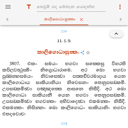
කාලිගොධාසුත‍්තං
226
11. 4. 9.
කාලිගොධාසුත‍්තං
3807.
එකං
සමයං
භගවා
සක‍්කෙසු
විහරති
කපිලවත්‍ථුස‍්මිං
නිග්‍රොධාරාමෙ
.
අථ
ඛො
භගවා
පුබ‍්බන‍්හසමයං
නිවාසෙත්‍වා
පත‍්තචීවරමාදාය
යෙන
කාලිගොධාය
සාකියානියා
නිවෙසනං
තෙනුපසඞ‍්කමි
.
උපසඞ‍්කමිත්‍වා
පඤ‍්ඤත‍්තෙ
ආසනෙ
නිසීදි
.
අථ
ඛො
කාලිගොධා
සාකියානී
යෙන
භගවා
තෙනුපසඞ‍්කමි
.
උපසඞ‍්කමිත්‍වා
භගවන‍්තං
අභිවාදෙත්‍වා
එකමන‍්තං
නිසීදි
.
එකමන‍්තං
නිසින‍්නං
ඛො
කාලිගොධං
සාකියානිං
භගවා
එතදවොච
:
228