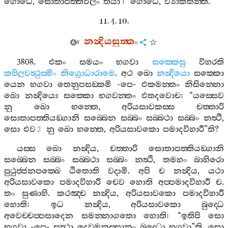
ගොධෙ
,
සොතාපත‍්තිඵලං
තයා
ගොධෙ
,
ව්‍යාකතන‍්ති
.
1
11. 4. 10.
නන්‍දියසුත‍්තං
3808.
එකං
සමයං
භගවා
සක‍්කෙසු
විහරති
කපිලවත්‍ථුස‍්මිං
නිග්‍රොධාරාමෙ
.
අථ
ඛො
නන්‍දියො
සක‍්කො
යෙන
භගවා
තෙනුපසඞ‍්කමි
-
පෙ
-
එකමන‍්තං
නිසින‍්නො
ඛො
නන්‍දියො
සක‍්කො
භගවන‍්තං
එතදවොච
: “
යස‍්සෙව
නු
ඛො
භන‍්තෙ
,
අරියසාවකස‍්ස
චත‍්තාරි
සොතාපත‍්තියඞ‍්ගානි
සබ‍්බෙන
සබ‍්බං
සබ‍්බථා
සබ‍්බං
නත්‍ථි
,
සො
එව
නු
ඛො
භන‍්තෙ
,
අරියසාවකො
පමාදවිහාරී
”
ති
?
2
යස‍්ස
ඛො
නන්‍දිය
,
චත‍්තාරි
සොතාපත‍්තියඞ‍්ගානි
සබ‍්බෙන
සබ‍්බං
සබ‍්බථා
සබ‍්බං
නත්‍ථි
,
තමහං
බාහිරො
පුථුජ‍්ජනපක‍්ඛෙ
ඨිතොති
වදාමි
.
අපි
ච
නන්‍දිය
,
යථා
අරියසාවකො
පමාදවිහාරී
චෙව
හොති
අප‍්පමාදවිහාරී
ච
.
තං
සුණාහි
.
කථඤ‍්ච
නන්‍දිය
,
අරියසාවකො
පමාදවිහාරී
හොති
:
ඉධ
නන්‍දිය
,
අරියසාවකො
බුද‍්ධෙ
අවෙච‍්චප‍්පසාදෙන
සමන‍්නාගතො
හොති
: “
ඉතිපි
සො
භගවා
-
පෙ
-
සත්‍ථා
දෙවමනුස‍්සානං
බුද‍්ධො
භගවා
”
ති
.
සො