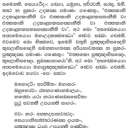
සමෙන‍්ති
.
සෙය්‍යථිදං
:
ගඞ‍්ගා
,
යමුනා
,
අචිරවතී
,
සරභූ
,
මහී
.
තත්‍ථ
න
සුකරං
උදකස‍්ස
පමාණං
ගණෙතුං
, “
එත‍්තකානි
උදකාළ‍්හකානීති
වා
එත‍්තකානි
උදකාළ‍්හකසතානීති
වා
එත‍්තකානි
උදකාළ‍්හකසහස‍්සානීති
වා
එත‍්තකානි
උදකාළ‍්හකසතසහස‍්සානීති
වා
”.
අථ
ඛො
“
අසඞ‍්ඛෙය්‍යො
අප‍්පමෙය්‍යො
මහාඋදකක‍්ඛන්‍ධො
”
ත්‍වෙව
සඞ‍්ඛං
ගච‍්ඡති
.
එවමෙව
ඛො
භික‍්ඛවෙ
,
ඉමෙහි
චතූහි
පුඤ‍්ඤාභිසන්‍දෙහි
කුසලාභිසන්‍දෙහි
සමන‍්නාගතස‍්ස
අරියසාවකස‍්ස
න
සුකරං
පුඤ‍්ඤස‍්ස
පමාණං
ගණෙතුං
: “
එත‍්තකො
පුඤ‍්ඤාභිසන්‍දො
,
කුසලාභිසන්‍දො
,
සුඛස‍්සාහාරො
”
ති
.
අථ
ඛො
“
අසඞ‍්ඛෙය්‍යො
අප‍්පමෙය්‍යො
මහාපුඤ‍්ඤක‍්ඛන්‍ධො
”
ත්‍වෙව
සඞ‍්ඛං
ගච‍්ඡති
.
ඉදමවොච
භගවා
-
පෙ
-
සත්‍ථා
:
මහොදධිං
අපරිමිතං
මහාසරං
බහුභෙරවං
රතනගණානමාලයං
,
නජ‍්ජො
යථා
නරගණසඞ‍්ඝසෙවිතා
පුථූ
සවන‍්තී
උපයන‍්ති
සාගරං
.
එවං
නරං
අන‍්නදපානවත්‍ථදං
සෙය්‍යානිසජ‍්ජත්‍ථරණස‍්ස
දායකං
,
පුඤ‍්ඤස‍්ස
ධාරා
උපයන‍්ති
පණ‍්ඩිතං