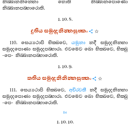
නිබ‍්බානනින‍්නො
හොති
නිබ‍්බානපොණො
නිබ‍්බානපබ‍්භාරොති
.
1. 10. 8.
දුතිය
සමුද‍්දනින‍්නසුත‍්තං
110.
සෙය්‍යථාපි
භික‍්ඛවෙ
,
යමුනා
නදී
සමුද‍්දනින‍්නා
සමුද‍්දපොණා
සමුද‍්දපබ‍්භාරා
.
එවමෙව
ඛො
භික‍්ඛවෙ
,
භික‍්ඛු
-
පෙ
-
නිබ‍්බානපබ‍්භාරොති
.
1. 10. 9.
තතිය
සමුද‍්දනිනින‍්නසුත‍්තං
111.
සෙය්‍යථාපි
භික‍්ඛවෙ
,
අචිරවතී
නදී
සමුද‍්දනින‍්නා
සමුද‍්දපොණා
සමුද‍්දපබ‍්භාරා
.
එවමෙව
ඛො
භික‍්ඛවෙ
,
භික‍්ඛු
-
පෙ
-
නිබ‍්බානපබ‍්භාරොති
.
84
1. 10. 10.