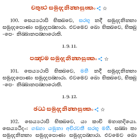
චතුත්‍ථ
සමුද‍්දනින‍්නසුත‍්තං
100.
සෙය්‍යථාපි
භික‍්ඛවෙ
,
සරභූ
නදී
සමුද‍්දනින‍්නා
සමුද‍්දපොණා
සමුද‍්දපබ‍්භාරා
.
එවමෙව
ඛො
භික‍්ඛවෙ
,
භික‍්ඛු
-
පෙ
-
නිබ‍්බානපබ‍්භාරොති
.
1. 9. 11.
පඤ‍්චම
සමුද‍්දනින‍්නසුත‍්තං
101.
සෙය්‍යථාපි
භික‍්ඛවෙ
,
මහී
නදී
සමුද‍්දනින‍්නා
සමුද‍්දපොණා
සමුද‍්දපබ‍්භාරා
.
එවමෙව
ඛො
භික‍්ඛවෙ
,
භික‍්ඛු
-
පෙ
-
නිබ‍්බානපබ‍්භාරොති
.
1. 9. 12.
ඡට‍්ඨ
සමුද‍්දනින‍්නසුත‍්තං
102.
සෙය්‍යථාපි
භික‍්ඛවෙ
,
යා
කාචි
මහානදියො
.
සෙය්‍යථිදං
:
ගඞ‍්ගා
යමුනා
අචිරවතී
සරභූ
මහී
.
සබ‍්බා
තා
සමුද‍්දනින‍්නා
සමුද‍්දපොණා
සමුද‍්දපබ‍්භාරා
.
එවමෙව
ඛො