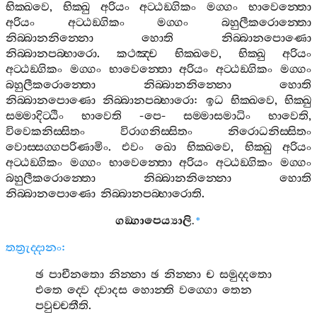
භික‍්ඛවෙ
,
භික‍්ඛු
අරියං
අට‍්ඨඞ‍්ගිකං
මග‍්ගං
භාවෙන‍්තො
අරියං
අට‍්ඨඞ‍්ගිකං
මග‍්ගං
බහුලීකරොන‍්තො
නිබ‍්බානනින‍්නො
හොති
නිබ‍්බානපොණො
නිබ‍්බානපබ‍්භාරො
.
කථඤ‍්ච
භික‍්ඛවෙ
,
භික‍්ඛු
අරියං
අට‍්ඨඞ‍්ගිකං
මග‍්ගං
භාවෙන‍්තො
අරියං
අට‍්ඨඞ‍්ගිකං
මග‍්ගං
බහුලීකරොන‍්තො
නිබ‍්බානනින‍්නො
හොති
නිබ‍්බානපොණො
නිබ‍්බානපබ‍්භාරො
:
ඉධ
භික‍්ඛවෙ
,
භික‍්ඛු
සම‍්මාදිට‍්ඨිං
භාවෙති
-
පෙ
-
සම‍්මාසමාධිං
භාවෙති
,
විවෙකනිස‍්සිතං
විරාගනිස‍්සිතං
නිරොධනිස‍්සිතං
වොස‍්සග‍්ගපරිණාමිං
.
එවං
ඛො
භික‍්ඛවෙ
,
භික‍්ඛු
අරියං
අට‍්ඨඞ‍්ගිකං
මග‍්ගං
භාවෙන‍්තො
අරියං
අට‍්ඨඞ‍්ගිකං
මග‍්ගං
බහුලීකරොන‍්තො
නිබ‍්බානනින‍්නො
හොති
නිබ‍්බානපොණො
නිබ‍්බානපබ‍්භාරොති
.
ගඞ‍්ගාපෙය්‍යාලි
.
*
තත්‍රුද‍්දානං
:
ඡ
පාචීනතො
නින‍්නා
ඡ
නින‍්නා
ච
සමුද‍්දතො
එතෙ
ද‍්වෙ
ද‍්වාදස
හොන‍්ති
වග‍්ගො
තෙන
පවුච‍්චතීති
.