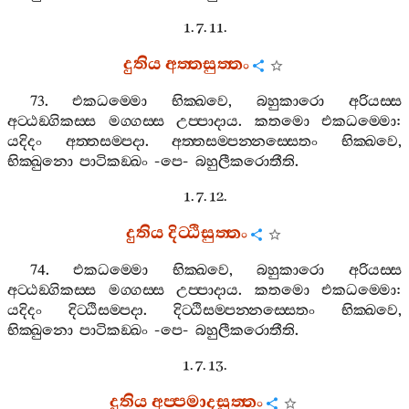
1. 7. 11.
දුතිය
අත‍්තසුත‍්තං
73.
එකධම‍්මො
භික‍්ඛවෙ
,
බහුකාරො
අරියස‍්ස
අට‍්ඨඞ‍්ගිකස‍්ස
මග‍්ගස‍්ස
උප‍්පාදාය
.
කතමො
එකධම‍්මො
:
යදිදං
අත‍්තසම‍්පදා
.
අත‍්තසම‍්පන‍්නස‍්සෙතං
භික‍්ඛවෙ
,
භික‍්ඛුනො
පාටිකඞ‍්ඛං
-
පෙ
-
බහුලීකරොතීති
.
1. 7. 12.
දුතිය
දිට‍්ඨිසුත‍්තං
74.
එකධම‍්මො
භික‍්ඛවෙ
,
බහුකාරො
අරියස‍්ස
අට‍්ඨඞ‍්ගිකස‍්ස
මග‍්ගස‍්ස
උප‍්පාදාය
.
කතමො
එකධම‍්මො
:
යදිදං
දිට‍්ඨිසම‍්පදා
.
දිට‍්ඨිසම‍්පන‍්නස‍්සෙතං
භික‍්ඛවෙ
,
භික‍්ඛුනො
පාටිකඞ‍්ඛං
-
පෙ
-
බහුලීකරොතීති
.
1. 7. 13.
දුතිය
අප‍්පමාදසුත‍්තං