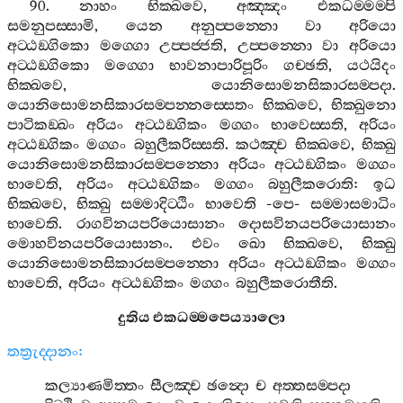
90.
නාහං
භික‍්ඛවෙ
,
අඤ‍්ඤං
එකධම‍්මම‍්පි
සමනුපස‍්සාමි
,
යෙන
අනුප‍්පන‍්නො
වා
අරියො
අට‍්ඨඞ‍්ගිකො
මග‍්ගො
උප‍්පජ‍්ජති
,
උප‍්පන‍්නො
වා
අරියො
අට‍්ඨඞ‍්ගිකො
මග‍්ගො
භාවනාපාරිපූරිං
ගච‍්ඡති
,
යථයිදං
භික‍්ඛවෙ
,
යොනිසොමනසිකාරසම‍්පදා
.
යොනිසොමනසිකාරසම‍්පන‍්නස‍්සෙතං
භික‍්ඛවෙ
,
භික‍්ඛුනො
පාටිකඞ‍්ඛං
අරියං
අට‍්ඨඞ‍්ගිකං
මග‍්ගං
භාවෙස‍්සති
,
අරියං
අට‍්ඨඞ‍්ගිකං
මග‍්ගං
බහුලීකරිස‍්සති
.
කථඤ‍්ච
භික‍්ඛවෙ
,
භික‍්ඛු
යොනිසොමනසිකාරසම‍්පන‍්නො
අරියං
අට‍්ඨඞ‍්ගිකං
මග‍්ගං
භාවෙති
,
අරියං
අට‍්ඨඞ‍්ගිකං
මග‍්ගං
බහුලීකරොති
:
ඉධ
භික‍්ඛවෙ
,
භික‍්ඛු
සම‍්මාදිට‍්ඨිං
භාවෙති
-
පෙ
-
සම‍්මාසමාධිං
භාවෙති
.
රාගවිනයපරියොසානං
දොසවිනයපරියොසානං
මොහවිනයපරියොසානං
.
එවං
ඛො
භික‍්ඛවෙ
,
භික‍්ඛු
යොනිසොමනසිකාරසම‍්පන‍්නො
අරියං
අට‍්ඨඞ‍්ගිකං
මග‍්ගං
භාවෙති
,
අරියං
අට‍්ඨඞ‍්ගිකං
මග‍්ගං
බහුලීකරොතීති
.
දුතිය
එකධම‍්මපෙය්‍යාලො
තත්‍රුද‍්දානං
:
කල්‍යාණමිත‍්තං
සීලඤ‍්ච
ඡන්‍දො
ච
අත‍්තසම‍්පදා