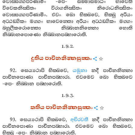
වොස‍්සග‍්ගපරිණාමිං
-
පෙ
-
සම‍්මාසමාධිං
භාවෙති
විවෙකනිස‍්සිතං
විරාගනිස‍්සිතං
නිරොධනිස‍්සිතං
වොස‍්සග‍්ගපරිණාමිං
.
එවං
ඛො
භික‍්ඛවෙ
,
භික‍්ඛු
අරියං
අට‍්ඨඞ‍්ගිකං
මග‍්ගං
භාවෙන‍්තො
අරියං
අට‍්ඨඞ‍්ගිකං
මග‍්ගං
බහුලීකරොන‍්තො
නිබ‍්බානනින‍්නො
හොති
නිබ‍්බානපොණො
නිබ‍්බානපබ‍්භාරොති
.
1. 9. 2.
දුතිය
පාචීනනින‍්නසුත‍්තං
92.
සෙය්‍යථාපි
භික‍්ඛවෙ
,
යමුනා
නදී
පාචීනනින‍්නා
පාචීනපොණා
පාචීනපබ‍්භාරා
.
එවමෙව
ඛො
භික‍්ඛවෙ
-
පෙ
-
නිබ‍්බාන
පබ‍්භාරොති
.
1. 9. 3.
තතිය
පාචීනනින‍්නසුත‍්තං
93.
සෙය්‍යථාපි
භික‍්ඛවෙ
,
අචිරවතී
නදී
පාචීනනින‍්නා
පාචීනපොණා
පාචීනපබ‍්භාරා
.
එවමෙව
ඛො
භික‍්ඛවෙ
,
භික‍්ඛු
-
පෙ
-
නිබ‍්බාන
පබ‍්භාරොති
.