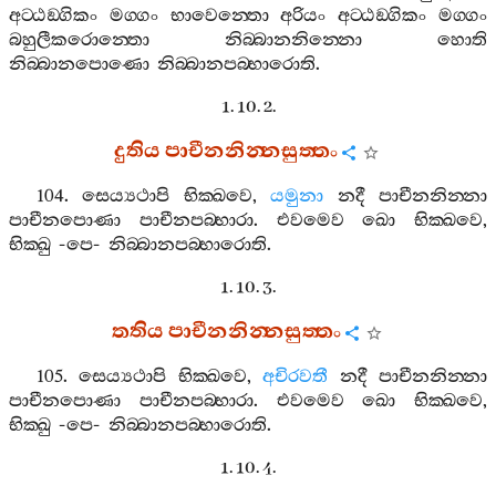
අට‍්ඨඞ‍්ගිකං
මග‍්ගං
භාවෙන‍්තො
අරියං
අට‍්ඨඞ‍්ගිකං
මග‍්ගං
බහුලීකරොන‍්තො
නිබ‍්බානනින‍්නො
හොති
නිබ‍්බානපොණො
නිබ‍්බානපබ‍්භාරොති
.
1. 10. 2.
දුතිය
පාචීනනින‍්නසුත‍්තං
104.
සෙය්‍යථාපි
භික‍්ඛවෙ
,
යමුනා
නදී
පාචීනනින‍්නා
පාචීනපොණා
පාචීනපබ‍්භාරා
.
එවමෙව
ඛො
භික‍්ඛවෙ
,
භික‍්ඛු
-
පෙ
-
නිබ‍්බානපබ‍්භාරොති
.
1. 10. 3.
තතිය
පාචීනනින‍්නසුත‍්තං
105.
සෙය්‍යථාපි
භික‍්ඛවෙ
,
අචිරවතී
නදී
පාචීනනින‍්නා
පාචීනපොණා
පාචීනපබ‍්භාරා
.
එවමෙව
ඛො
භික‍්ඛවෙ
,
භික‍්ඛු
-
පෙ
-
නිබ‍්බානපබ‍්භාරොති
.
1. 10. 4.