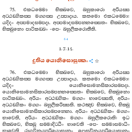
75.
එකධම‍්මො
භික‍්ඛවෙ
,
බහුකාරො
අරියස‍්ස
අට‍්ඨඞ‍්ගිකස‍්ස
මග‍්ගස‍්ස
උප‍්පාදාය
.
කතමො
එකධම‍්මො
:
යදිදං
අප‍්පමාදසම‍්පදා
.
අප‍්පමාදසම‍්පන‍්නස‍්සෙතං
භික‍්ඛවෙ
,
භික‍්ඛුනො
පාටිකඞ‍්ඛං
-
පෙ
-
බහුලීකරොතීති
.
64
1. 7. 14.
දුතිය
යොනිසොසුත‍්තං
76.
එකධම‍්මො
භික‍්ඛවෙ
,
බහුකාරො
අරියස‍්ස
අට‍්ඨඞ‍්ගිකස‍්ස
මග‍්ගස‍්ස
උප‍්පාදාය
.
කතමො
එකධම‍්මො
:
යදිදං
යොනිසොමනසිකාරසම‍්පදා
.
යොනිසොමනසිකාරසම‍්පන‍්නස‍්සෙතං
භික‍්ඛවෙ
,
භික‍්ඛුනො
පාටිකඞ‍්ඛං
.
අරියං
අට‍්ඨඞ‍්ගිකං
මග‍්ගං
භාවෙස‍්සති
,
අරියං
අට‍්ඨඞ‍්ගිකං
මග‍්ගං
බහුලීකරිස‍්සති
.
කථඤ‍්ච
භික‍්ඛවෙ
,
භික‍්ඛු
යොනිසොමනසිකාරසම‍්පන‍්නො
.
අරියං
අට‍්ඨඞ‍්ගිකං
මග‍්ගං
භාවෙති
,
අරියං
අට‍්ඨඞ‍්ගිකං
මග‍්ගං
බහුලීකරොති
:
ඉධ
භික‍්ඛවෙ
,
භික‍්ඛු
සම‍්මාදිට‍්ඨිං
භාවෙති
-
පෙ
-
සම‍්මාසමාධිං
භාවෙති
රාගවිනයපරියොසානං
දොසවිනයපරියොසානං