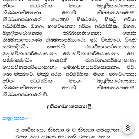
අරියං
අට‍්ඨඞ‍්ගිකං
මග‍්ගං
බහුලීකරොන‍්තො
නිබ‍්බානනින‍්නො
හොති
නිබ‍්බානපොණො
නිබ‍්බානපබ‍්භාරො
.
කථඤ‍්ච
භික‍්ඛවෙ
,
භික‍්ඛු
අරියං
අට‍්ඨඞ‍්ගිකං
මග‍්ගං
භාවෙන‍්තො
අරියං
අට‍්ඨඞ‍්ගිකං
මග‍්ගං
බහුලීකරොන‍්තො
නිබ‍්බානනින‍්නො
හොති
නිබ‍්බානපොණො
නිබ‍්බානපබ‍්භාරො
.
ඉධ
භික‍්ඛවෙ
,
භික‍්ඛු
සම‍්මාදිට‍්ඨිං
භාවෙති
.
රාගවිනයපරියොසානං
දොසවිනයපරියොසානං
මොහවිනයපරියොසානං
-
පෙ
-
සම‍්මාසමාධිං
භාවෙති
රාගවිනයපරියොසානං
දොසවිනයපරියොසානං
මොහවිනයපරියොසානං
.
එවං
ඛො
භික‍්ඛවෙ
,
භික‍්ඛු
අරියං
අට‍්ඨඞ‍්ගිකං
මග‍්ගං
භාවෙන‍්තො
අරියං
අට‍්ඨඞ‍්ගිකං
මග‍්ගං
බහුලීකරොන‍්තො
නිබ‍්බානනින‍්නො
හොති
නිබ‍්බානපොණො
නිබ‍්බානපබ‍්භාරොති
.
දුතියගඞ‍්ගාපෙය්‍යාලී
.
තත්‍රුද‍්දානං
:
ඡ
පාචීනතො
නින‍්නා
ඡ
ච
නින‍්නා
සමුද‍්දතො
;
එතෙ
ද‍්වෙ
ද‍්වාදස
හොන‍්ති
වග‍්ගො
තෙන