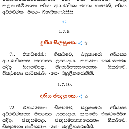
කල්‍යාණමිත‍්තො
අරියං
අට‍්ඨඞ‍්ගිකං
මග‍්ගං
භාවෙති
,
අරියං
අට‍්ඨඞ‍්ගිකං
මග‍්ගං
බහුලීකරොතීති
.
62
1. 7. 9.
දුතිය
සීලසුත‍්තං
71.
එකධම‍්මො
භික‍්ඛවෙ
,
බහුකාරො
අරියස‍්ස
අට‍්ඨඞ‍්ගිකස‍්ස
මග‍්ගස‍්ස
උප‍්පාදාය
.
කතමො
එකධම‍්මො
:
යදිදං
සීලසම‍්පදා
.
සීලසම‍්පන‍්නස‍්සෙතං
භික‍්ඛවෙ
,
භික‍්ඛුනො
පාටිකඞ‍්ඛං
-
පෙ
-
බහුලීකරොතීති
.
1. 7. 10.
දුතිය
ඡන්‍දසුත‍්තං
72.
එකධම‍්මො
භික‍්ඛවෙ
,
බහුකාරො
අරියස‍්ස
අට‍්ඨඞ‍්ගිකස‍්ස
මග‍්ගස‍්ස
උප‍්පාදාය
.
කතමො
එකධම‍්මො
:
යදිදං
ඡන්‍දසම‍්පදා
.
ඡන්‍දසම‍්පන‍්නස‍්සෙතං
භික‍්ඛවෙ
,
භික‍්ඛුනො
පාටිකඞ‍්ඛං
-
පෙ
-
බහුලීකරොතීති
.