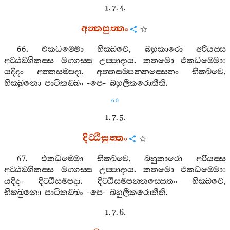
1. 7. 4.
අත‍්තසුත‍්තං
66.
එකධම‍්මො
භික‍්ඛවෙ
,
බහුකාරො
අරියස‍්ස
අට‍්ඨඞ‍්ගිකස‍්ස
මග‍්ගස‍්ස
උප‍්පාදාය
.
කතමො
එකධම‍්මො
:
යදිදං
අත‍්තසම‍්පදා
.
අත‍්තසම‍්පන‍්නස‍්සෙතං
භික‍්ඛවෙ
,
භික‍්ඛුනො
පාටිකඞ‍්ඛං
-
පෙ
-
බහුලීකරොතීති
.
60
1. 7. 5.
දිට‍්ඨිසුත‍්තං
67.
එකධම‍්මො
භික‍්ඛවෙ
,
බහුකාරො
අරියස‍්ස
අට‍්ඨඞ‍්ගිකස‍්ස
මග‍්ගස‍්ස
උප‍්පාදාය
.
කතමො
එකධම‍්මො
:
යදිදං
දිට‍්ඨිසම‍්පදා
.
දිට‍්ඨිසම‍්පන‍්නස‍්සෙතං
භික‍්ඛවෙ
,
භික‍්ඛුනො
පාටිකඞ‍්ඛං
-
පෙ
-
බහුලීකරොතීති
.
1. 7. 6.