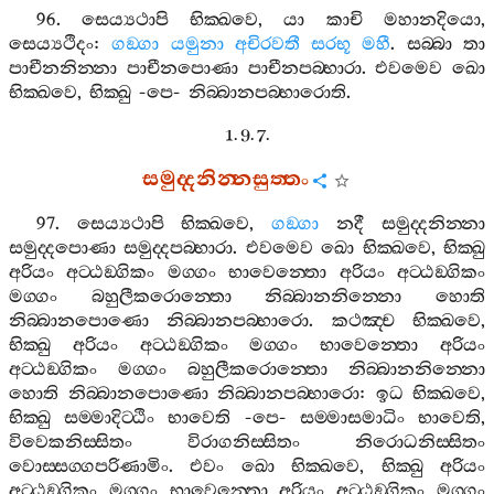
96.
සෙය්‍යථාපි
භික‍්ඛවෙ
,
යා
කාචි
මහානදියො
,
සෙය්‍යථිදං
:
ගඞ‍්ගා
යමුනා
අචිරවතී
සරභූ
මහී
.
සබ‍්බා
තා
පාචීනනින‍්නා
පාචීනපොණා
පාචීනපබ‍්භාරා
.
එවමෙව
ඛො
භික‍්ඛවෙ
,
භික‍්ඛු
-
පෙ
-
නිබ‍්බානපබ‍්භාරොති
.
1. 9. 7.
සමුද‍්දනින‍්නසුත‍්තං
97.
සෙය්‍යථාපි
භික‍්ඛවෙ
,
ගඞ‍්ගා
නදී
සමුද‍්දනින‍්නා
සමුද‍්දපොණා
සමුද‍්දපබ‍්භාරා
.
එවමෙව
ඛො
භික‍්ඛවෙ
,
භික‍්ඛු
අරියං
අට‍්ඨඞ‍්ගිකං
මග‍්ගං
භාවෙන‍්තො
අරියං
අට‍්ඨඞ‍්ගිකං
මග‍්ගං
බහුලීකරොන‍්තො
නිබ‍්බානනින‍්නො
හොති
නිබ‍්බානපොණො
නිබ‍්බානපබ‍්භාරො
.
කථඤ‍්ච
භික‍්ඛවෙ
,
භික‍්ඛු
අරියං
අට‍්ඨඞ‍්ගිකං
මග‍්ගං
භාවෙන‍්තො
අරියං
අට‍්ඨඞ‍්ගිකං
මග‍්ගං
බහුලීකරොන‍්තො
නිබ‍්බානනින‍්නො
හොති
නිබ‍්බානපොණො
නිබ‍්බානපබ‍්භාරො
:
ඉධ
භික‍්ඛවෙ
,
භික‍්ඛු
සම‍්මාදිට‍්ඨිං
භාවෙති
-
පෙ
-
සම‍්මාසමාධිං
භාවෙති
,
විවෙකනිස‍්සිතං
විරාගනිස‍්සිතං
නිරොධනිස‍්සිතං
වොස‍්සග‍්ගපරිණාමිං
.
එවං
ඛො
භික‍්ඛවෙ
,
භික‍්ඛු
අරියං
අට‍්ඨඞ‍්ගිකං
මග‍්ගං
භාවෙන‍්තො
අරියං
අට‍්ඨඞ‍්ගිකං
මග‍්ගං