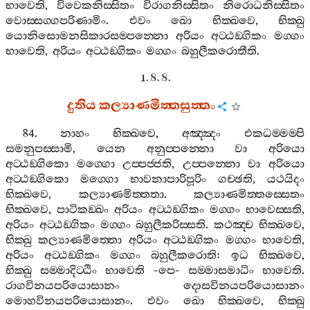
භාවෙති
,
විවෙකනිස‍්සිතං
විරාගනිස‍්සිතං
නිරොධනිස‍්සිතං
වොස‍්සග‍්ගපරිණාමිං
.
එවං
ඛො
භික‍්ඛවෙ
,
භික‍්ඛු
යොනිසොමනසිකාරසම‍්පන‍්නො
අරියං
අට‍්ඨඞ‍්ගිකං
මග‍්ගං
භාවෙති
,
අරියං
අට‍්ඨඞ‍්ගිකං
මග‍්ගං
බහුලීකරොතීති
.
1. 8. 8.
දුතිය
කල්‍යාණමිත‍්තසුත‍්තං
84.
නාහං
භික‍්ඛවෙ
,
අඤ‍්ඤං
එකධම‍්මම‍්පි
සමනුපස‍්සාමි
,
යෙන
අනුප‍්පන‍්නො
වා
අරියො
අට‍්ඨඞ‍්ගිකො
මග‍්ගො
උප‍්පජ‍්ජති
,
උප‍්පන‍්නො
වා
අරියො
අට‍්ඨඞ‍්ගිකො
මග‍්ගො
භාවනාපාරිපූරිං
ගච‍්ඡති
,
යථයිදං
භික‍්ඛවෙ
,
කල්‍යාණමිත‍්තතා
.
කල්‍යාණමිත‍්තස‍්සෙතං
භික‍්ඛවෙ
,
පාටිකඞ‍්ඛං
අරියං
අට‍්ඨඞ‍්ගිකං
මග‍්ගං
භාවෙස‍්සති
,
අරියං
අට‍්ඨඞ‍්ගිකං
මග‍්ගං
බහුලීකරිස‍්සති
.
කථඤ‍්ච
භික‍්ඛවෙ
,
භික‍්ඛු
කල්‍යාණමිත‍්තො
අරියං
අට‍්ඨඞ‍්ගිකං
මග‍්ගං
භාවෙති
,
අරියං
අට‍්ඨඞ‍්ගිකං
මග‍්ගං
බහුලීකරොති
:
ඉධ
භික‍්ඛවෙ
,
භික‍්ඛු
සම‍්මාදිට‍්ඨිං
භාවෙති
-
පෙ
-
සම‍්මාසමාධිං
භාවෙති
.
රාගවිනයපරියොසානං
දොසවිනයපරියොසානං
මොහවිනයපරියොසානං
.
එවං
ඛො
භික‍්ඛවෙ
,
භික‍්ඛු