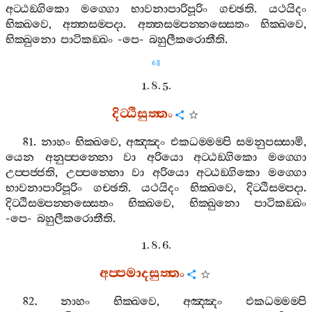
අට‍්ඨඞ‍්ගිකො
මග‍්ගො
භාවනාපාරිපූරිං
ගච‍්ඡති
.
යථයිදං
භික‍්ඛවෙ
,
අත‍්තසම‍්පදා
.
අත‍්තසම‍්පන‍්නස‍්සෙතං
භික‍්ඛවෙ
,
භික‍්ඛුනො
පාටිකඞ‍්ඛං
-
පෙ
-
බහුලීකරොතීති
.
68
1. 8. 5.
දිට‍්ඨිසුත‍්තං
81.
නාහං
භික‍්ඛවෙ
,
අඤ‍්ඤං
එකධම‍්මම‍්පි
සමනුපස‍්සාමි
,
යෙන
අනුප‍්පන‍්නො
වා
අරියො
අට‍්ඨඞ‍්ගිකො
මග‍්ගො
උප‍්පජ‍්ජති
,
උප‍්පන‍්නො
වා
අරියො
අට‍්ඨඞ‍්ගිකො
මග‍්ගො
භාවනාපාරිපූරිං
ගච‍්ඡති
.
යථයිදං
භික‍්ඛවෙ
,
දිට‍්ඨිසම‍්පදා
.
දිට‍්ඨිසම‍්පන‍්නස‍්සෙතං
භික‍්ඛවෙ
,
භික‍්ඛුනො
පාටිකඞ‍්ඛං
-
පෙ
-
බහුලීකරොතීති
.
1. 8. 6.
අප‍්පමාදසුත‍්තං
82.
නාහං
භික‍්ඛවෙ
,
අඤ‍්ඤං
එකධම‍්මම‍්පි