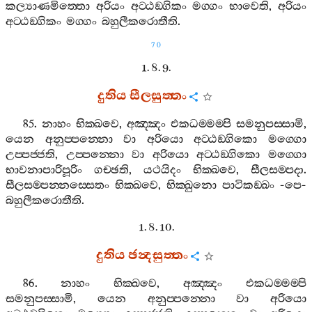
කල්‍යාණමිත‍්තො
අරියං
අට‍්ඨඞ‍්ගිකං
මග‍්ගං
භාවෙති
,
අරියං
අට‍්ඨඞ‍්ගිකං
මග‍්ගං
බහුලීකරොතීති
.
70
1. 8. 9.
දුතිය
සීලසුත‍්තං
85.
නාහං
භික‍්ඛවෙ
,
අඤ‍්ඤං
එකධම‍්මම‍්පි
සමනුපස‍්සාමි
,
යෙන
අනුප‍්පන‍්නො
වා
අරියො
අට‍්ඨඞ‍්ගිකො
මග‍්ගො
උප‍්පජ‍්ජති
,
උප‍්පන‍්නො
වා
අරියො
අට‍්ඨඞ‍්ගිකො
මග‍්ගො
භාවනාපාරිපූරිං
ගච‍්ඡති
,
යථයිදං
භික‍්ඛවෙ
,
සීලසම‍්පදා
.
සීලසම‍්පන‍්නස‍්සෙතං
භික‍්ඛවෙ
,
භික‍්ඛුනො
පාටිකඞ‍්ඛං
-
පෙ
-
බහුලීකරොතීති
.
1. 8. 10.
දුතිය
ඡන්‍දසුත‍්තං
86.
නාහං
භික‍්ඛවෙ
,
අඤ‍්ඤං
එකධම‍්මම‍්පි
සමනුපස‍්සාමි
,
යෙන
අනුප‍්පන‍්නො
වා
අරියො