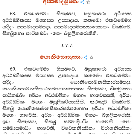
අප‍්පමාදසුත‍්තං
68.
එකධම‍්මො
භික‍්ඛවෙ
,
බහුකාරො
අරියස‍්ස
අට‍්ඨඞ‍්ගිකස‍්ස
මග‍්ගස‍්ස
උප‍්පාදාය
.
කතමො
එකධම‍්මො
:
යදිදං
අප‍්පමාදසම‍්පදා
.
අප‍්පමාදසම‍්පන‍්නස‍්සෙතං
භික‍්ඛවෙ
,
භික‍්ඛුනො
පාටිකඞ‍්ඛං
-
පෙ
-
බහුලීකරොතීති
.
1. 7. 7.
යොනිසොසුත‍්තං
69.
එකධම‍්මො
භික‍්ඛවෙ
,
බහුකාරො
අරියස‍්ස
අට‍්ඨඞ‍්ගිකස‍්ස
මග‍්ගස‍්ස
උප‍්පාදාය
.
කතමො
එකධම‍්මො
.
යදිදං
යොනිසොමනසිකාරසම‍්පදා
.
යොනිසොමනසිකාරසම‍්පන‍්නස‍්සෙතං
භික‍්ඛවෙ
,
භික‍්ඛුනො
පාටිකඞ‍්ඛං
අරියං
අට‍්ඨඞ‍්ගිකං
මග‍්ගං
භාවෙස‍්සති
,
අරියං
අට‍්ඨඞ‍්ගිකං
මග‍්ගං
බහුලීකරිස‍්සතීති
.
කථඤ‍්ච
භික‍්ඛවෙ
,
භික‍්ඛු
යොනිසොමනසිකාරසම‍්පන‍්නො
අරියං
අට‍්ඨඞ‍්ගිකං
මග‍්ගං
භාවෙති
,
අරියං
අට‍්ඨඞ‍්ගිකං
මග‍්ගං
බහුලීකරොති
,
ඉධ
භික‍්ඛවෙ
,
භික‍්ඛු
සම‍්මාදිට‍්ඨිං
භාවෙති
-
පෙ
-
සම‍්මාසමාධිං
භාවෙති
,
විවෙකනිස‍්සිතං
විරාගනිස‍්සිතං