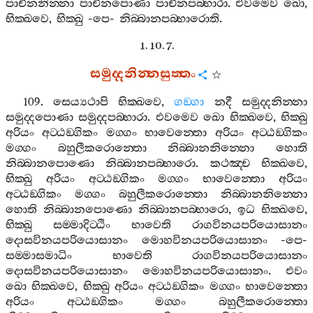
පාචීනනින‍්නා
පාචීනපොණා
පාචීනපබ‍්භාරා
.
එවමෙව
ඛො
,
භික‍්ඛවෙ
,
භික‍්ඛු
-
පෙ
-
නිබ‍්බානපබ‍්භාරොති
.
1. 10. 7.
සමුද‍්දනින‍්නසුත‍්තං
109.
සෙය්‍යථාපි
භික‍්ඛවෙ
,
ගඞ‍්ගා
නදී
සමුද‍්දනින‍්නා
සමුද‍්දපොණා
සමුද‍්දපබ‍්භාරා
.
එවමෙව
ඛො
භික‍්ඛවෙ
,
භික‍්ඛු
අරියං
අට‍්ඨඞ‍්ගිකං
මග‍්ගං
භාවෙන‍්තො
අරියං
අට‍්ඨඞ‍්ගිකං
මග‍්ගං
බහුලීකරොන‍්තො
නිබ‍්බානනින‍්නො
හොති
නිබ‍්බානපොණො
නිබ‍්බානපබ‍්භාරො
.
කථඤ‍්ච
භික‍්ඛවෙ
,
භික‍්ඛු
අරියං
අට‍්ඨඞ‍්ගිකං
මග‍්ගං
භාවෙන‍්තො
අරියං
අට‍්ඨඞ‍්ගිකං
මග‍්ගං
බහුලීකරොන‍්තො
නිබ‍්බානනින‍්නො
හොති
නිබ‍්බානපොණො
නිබ‍්බානපබ‍්භාරො
,
ඉධ
භික‍්ඛවෙ
,
භික‍්ඛු
සම‍්මාදිට‍්ඨිං
භාවෙති
රාගවිනයපරියොසානං
දොසවිනයපරියොසානං
මොහවිනයපරියොසානං
-
පෙ
-
සම‍්මාසමාධිං
භාවෙති
රාගවිනයපරියොසානං
දොසවිනයපරියොසානං
මොහවිනයපරියොසානං
.
එවං
ඛො
භික‍්ඛවෙ
,
භික‍්ඛු
අරියං
අට‍්ඨඞ‍්ගිකං
මග‍්ගං
භාවෙන‍්තො
අරියං
අට‍්ඨඞ‍්ගිකං
මග‍්ගං
බහුලීකරොන‍්තො