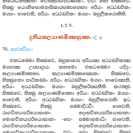
නිරොධනිස‍්සිතං
වොස‍්සග‍්ගපරිණාමිං
.
එවං
ඛො
භික‍්ඛවෙ
,
භික‍්ඛු
යොනිසොමනසිකාරසම‍්පන‍්නො
අරියං
අට‍්ඨඞ‍්ගිකං
මග‍්ගං
භාවෙති
,
අරියං
අට‍්ඨඞ‍්ගිකං
මග‍්ගං
බහුලීකරොතීති
.
1. 7. 8.
දුතියකල්‍යාණමිත‍්තසුත‍්තං
70.
සාවත්‍ථියං
:
එකධම‍්මො
භික‍්ඛවෙ
,
බහුකාරො
අරියස‍්ස
අට‍්ඨඞ‍්ගිකස‍්ස
මග‍්ගස‍්ස
උප‍්පාදාය
.
කතමො
එකධම‍්මො
:
යදිදං
කල්‍යාණමිත‍්තතා
.
කල්‍යාණමිත‍්තස‍්සෙතං
භික‍්ඛවෙ
,
භික‍්ඛුනො
පාටිකඞ‍්ඛං
අරියං
අට‍්ඨඞ‍්ගිකං
මග‍්ගං
භාවෙස‍්සති
,
අරියං
අට‍්ඨඞ‍්ගිකං
මග‍්ගං
බහුලීකරිස‍්සතීති
.
කථඤ‍්ච
භික‍්ඛවෙ
,
භික‍්ඛු
කල්‍යාණමිත‍්තො
අරියං
අට‍්ඨඞ‍්ගිකං
මග‍්ගං
භාවෙති
,
අරියං
අට‍්ඨඞ‍්ගිකං
මග‍්ගං
බහුලීකරොති
:
ඉධ
භික‍්ඛවෙ
,
භික‍්ඛු
සම‍්මාදිට‍්ඨිං
භාවෙති
,
රාගවිනයපරියොසානං
දොසවිනයපරියොසානං
මොහවිනයපරියොසානං
-
පෙ
-
සම‍්මාසමාධිං
භාවෙති
,
රාගවිනයපරියොසානං
දොසවිනයපරියොසානං
මොහවිනයපරියොසානං
.
එවං
ඛො
භික‍්ඛවෙ
,
භික‍්ඛු