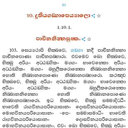
80
10.
දුතියගඞ‍්ගාපෙය්‍යාලො
1. 10. 1.
පාචීනනින‍්නසුත‍්තං
103.
සෙය්‍යථාපි
භික‍්ඛවෙ
,
ගඞ‍්ගා
නදී
පාචීනනින‍්නා
පාචීනපොණා
පාචීනපබ‍්භාරා
.
එවමෙව
ඛො
භික‍්ඛවෙ
,
භික‍්ඛු
අරියං
අට‍්ඨඞ‍්ගිකං
මග‍්ගං
භාවෙන‍්තො
අරියං
අට‍්ඨඞ‍්ගිකං
මග‍්ගං
බහුලීකරොන‍්තො
නිබ‍්බානනින‍්නො
හොති
නිබ‍්බානපොණො
නිබ‍්බානපබ‍්භාරො
.
කථඤ‍්ච
භික‍්ඛවෙ
,
භික‍්ඛු
අරියං
අට‍්ඨඞ‍්ගිකං
මග‍්ගං
භාවෙන‍්තො
අරියං
අට‍්ඨඞ‍්ගිකං
මග‍්ගං
බහුලීකරොන‍්තො
නිබ‍්බානනින‍්නො
හොති
නිබ‍්බානපොණො
නිබ‍්බානපබ‍්භාරො
.
ඉධ
භික‍්ඛවෙ
,
භික‍්ඛු
සම‍්මාදිට‍්ඨිං
භාවෙති
රාගවිනයපරියොසානං
දොසවිනයපරියොසානං
මොහවිනයපරියොසානං
-
පෙ
-
සම‍්මාසමාධිං
භාවෙති
රාගවිනයපරියොසානං
දොසවිනයපරියොසානං
මොහවිනයපරියොසානං
.
එවං
ඛො
භික‍්ඛවෙ
,
භික‍්ඛු
අරියං