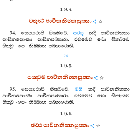
1. 9. 4.
චතුත්‍ථ
පාචීනනින‍්නසුත‍්තං
94.
සෙය්‍යථාපි
භික‍්ඛවෙ
,
සරභූ
නදී
පාචීනනින‍්නා
පාචීනපොණා
පාචීනපබ‍්භාරා
.
එවමෙව
ඛො
භික‍්ඛවෙ
භික‍්ඛු
-
පෙ
-
නිබ‍්බාන
පබ‍්භාරොති
.
76
1. 9. 5.
පඤ‍්චම
පාචීනනින‍්නසුත‍්තං
95.
සෙය්‍යථාපි
භික‍්ඛවෙ
,
මහී
නදී
පාචීනනින‍්නා
පාචීනපොණා
පාචීනපබ‍්භාරා
.
එවමෙව
ඛො
භික‍්ඛවෙ
භික‍්ඛු
-
පෙ
-
නිබ‍්බාන
පබ‍්භාරොති
.
1. 9. 6.
ඡට‍්ඨ
පාචීනනින‍්නසුත‍්තං