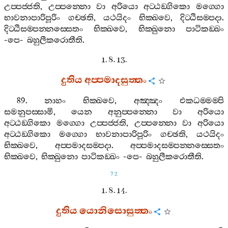
උප‍්පජ‍්ජති
,
උප‍්පන‍්නො
වා
අරියො
අට‍්ඨඞ‍්ගිකො
මග‍්ගො
භාවනාපාරිපූරිං
ගච‍්ඡති
,
යථයිදං
භික‍්ඛවෙ
,
දිට‍්ඨිසම‍්පදා
.
දිට‍්ඨිසම‍්පන‍්නස‍්සෙතං
භික‍්ඛවෙ
,
භික‍්ඛුනො
පාටිකඞ‍්ඛං
-
පෙ
-
බහුලීකරොතීති
.
1. 8. 13.
දුතිය
අප‍්පමාදසුත‍්තං
89.
නාහං
භික‍්ඛවෙ
,
අඤ‍්ඤං
එකධම‍්මම‍්පි
සමනුපස‍්සාමි
,
යෙන
අනුප‍්පන‍්නො
වා
අරියො
අට‍්ඨඞ‍්ගිකො
මග‍්ගො
උප‍්පජ‍්ජති
,
උප‍්පන‍්නො
වා
අරියො
අට‍්ඨඞ‍්ගිකො
මග‍්ගො
භාවනාපාරිපූරිං
ගච‍්ඡති
,
යථයිදං
භික‍්ඛවෙ
,
අප‍්පමාදසම‍්පදා
.
අප‍්පමාදසම‍්පන‍්නස‍්සෙතං
භික‍්ඛවෙ
,
භික‍්ඛුනො
පාටිකඞ‍්ඛං
-
පෙ
-
බහුලීකරොතීති
.
72
1. 8. 14.
දුතිය
යොනිසොසුත‍්තං