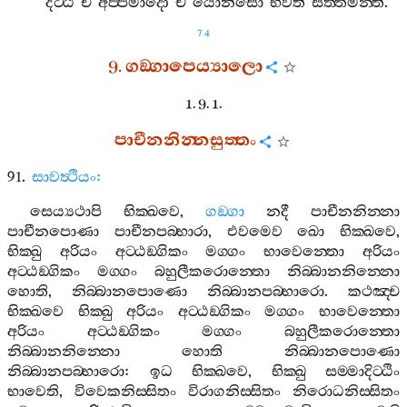
දිට‍්ඨි
ච
අප‍්පමාදො
ච
යොනිසො
භවති
සත‍්තමන‍්ති
.
74
9.
ගඞ‍්ගාපෙය්‍යාලො
1. 9. 1.
පාචීනනින‍්නසුත‍්තං
91.
සාවත්‍ථියං
:
සෙය්‍යථාපි
භික‍්ඛවෙ
,
ගඞ‍්ගා
නදී
පාචීනනින‍්නා
පාචීනපොණා
පාචීනපබ‍්භාරා
,
එවමෙව
ඛො
භික‍්ඛවෙ
,
භික‍්ඛු
අරියං
අට‍්ඨඞ‍්ගිකං
මග‍්ගං
භාවෙන‍්තො
අරියං
අට‍්ඨඞ‍්ගිකං
මග‍්ගං
බහුලීකරොන‍්තො
නිබ‍්බානනින‍්නො
හොති
,
නිබ‍්බානපොණො
නිබ‍්බානපබ‍්භාරො
.
කථඤ‍්ච
භික‍්ඛවෙ
භික‍්ඛු
අරියං
අට‍්ඨඞ‍්ගිකං
මග‍්ගං
භාවෙන‍්තො
අරියං
අට‍්ඨඞ‍්ගිකං
මග‍්ගං
බහුලීකරොන‍්තො
නිබ‍්බානනින‍්නො
හොති
නිබ‍්බානපොණො
නිබ‍්බානපබ‍්භාරො
:
ඉධ
භික‍්ඛවෙ
,
භික‍්ඛු
සම‍්මාදිට‍්ඨිං
භාවෙති
,
විවෙකනිස‍්සිතං
විරාගනිස‍්සිතං
නිරොධනිස‍්සිතං