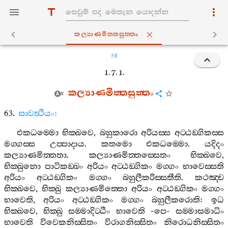
කල්‍යාණමිත‍්තසුත‍්තං
58
1. 7. 1.
කල්‍යාණමිත‍්තසුත‍්තං
63.
සාවත්‍ථියං
:
එකධම‍්මො
භික‍්ඛවෙ
,
බහුකාරො
අරියස‍්ස
අට‍්ඨඞ‍්ගිකස‍්ස
මග‍්ගස‍්ස
උප‍්පාදාය
.
කතමො
එකධම‍්මො
.
යදිදං
කල්‍යාණමිත‍්තතා
.
කල්‍යාණමිත‍්තස‍්සෙතං
භික‍්ඛවෙ
,
භික‍්ඛුනො
පාටිකඞ‍්ඛං
අරියං
අට‍්ඨඞ‍්ගිකං
මග‍්ගං
භාවෙස‍්සති
අරියං
අට‍්ඨඞ‍්ගිකං
මග‍්ගං
බහුලීකරිස‍්සතීති
.
කථඤ‍්ච
භික‍්ඛවෙ
,
භික‍්ඛු
කල්‍යාණමිත‍්තො
අරියං
අට‍්ඨඞ‍්ගිකං
මග‍්ගං
භාවෙති
,
අරියං
අට‍්ඨඞ‍්ගිකං
මග‍්ගං
බහුලීකරොති
:
ඉධ
භික‍්ඛවෙ
,
භික‍්ඛු
සම‍්මාදිට‍්ඨිං
භාවෙති
-
පෙ
-
සම‍්මාසමාධිං
භාවෙති
විවෙකනිස‍්සිතං
විරාගනිස‍්සිතං
නිරොධනිස‍්සිතං