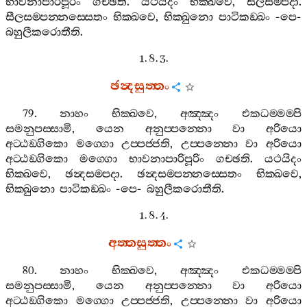
භාවනාපාරිපූරිං
ගච‍්ඡති
.
යථයිදං
භික‍්ඛවෙ
,
සීලසම‍්පදා
.
සීලසම‍්පන‍්නස‍්සෙතං
භික‍්ඛවෙ
,
භික‍්ඛුනො
පාටිකඞ‍්ඛං
-
පෙ
-
බහුලීකරොතීති
.
1. 8. 3.
ඡන්‍දසුත‍්තං
79.
නාහං
භික‍්ඛවෙ
,
අඤ‍්ඤං
එකධම‍්මම‍්පි
සමනුපස‍්සාමි
,
යෙන
අනුප‍්පන‍්නො
වා
අරියො
අට‍්ඨඞ‍්ගිකො
මග‍්ගො
උප‍්පජ‍්ජති
,
උප‍්පන‍්නො
වා
අරියො
අට‍්ඨඞ‍්ගිකො
මග‍්ගො
භාවනාපාරිපූරිං
ගච‍්ඡති
.
යථයිදං
භික‍්ඛවෙ
,
ඡන්‍දසම‍්පදා
.
ඡන්‍දසම‍්පන‍්නස‍්සෙතං
භික‍්ඛවෙ
,
භික‍්ඛුනො
පාටිකඞ‍්ඛං
-
පෙ
-
බහුලීකරොතීති
.
1. 8. 4.
අත‍්තසුත‍්තං
80.
නාහං
භික‍්ඛවෙ
,
අඤ‍්ඤං
එකධම‍්මම‍්පි
සමනුපස‍්සාමි
,
යෙන
අනුප‍්පන‍්නො
වා
අරියො
අට‍්ඨඞ‍්ගිකො
මග‍්ගො
උප‍්පජ‍්ජති
,
උප‍්පන‍්නො
වා
අරියො