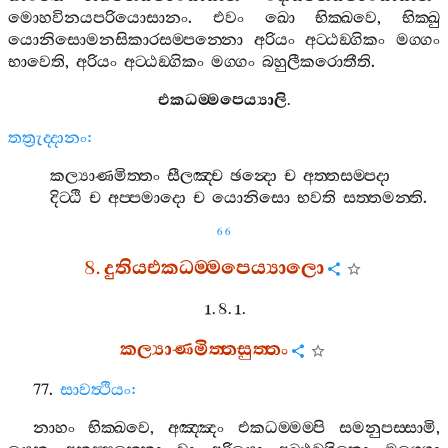
මොහවිනයපරියොසානං
.
එවං
ඛො
භික‍්ඛවෙ
,
භික‍්ඛු
යොනිසොමනසිකාරසම‍්පන‍්නො
අරියං
අට‍්ඨඞ‍්ගිකං
මග‍්ගං
භාවෙති
,
අරියං
අට‍්ඨඞ‍්ගිකං
මග‍්ගං
බහුලීකරොතීති
.
එකධම‍්මපෙය්‍යාලි
.
තත්‍රුද‍්දානං
:
කල්‍යාණමිත‍්තං
සීලඤ‍්ච
ඡන්‍දො
ච
අත‍්තසම‍්පදා
දිට‍්ඨි
ච
අප‍්පමාදො
ච
යොනිසො
භවති
සත‍්තමන‍්ති
.
66
8.
දුතියඑකධම‍්මපෙය්‍යාලො
1. 8. 1.
කල්‍යාණමිත‍්තසුත‍්තං
77.
සාවත්‍ථියං
:
නාහං
භික‍්ඛවෙ
,
අඤ‍්ඤං
එකධම‍්මම‍්පි
සමනුපස‍්සාමි
,