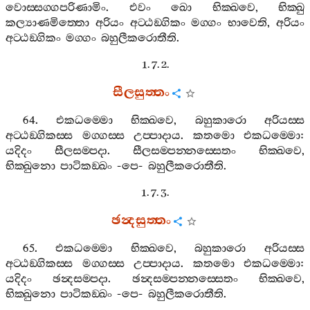
වොස‍්සග‍්ගපරිණාමිං
.
එවං
ඛො
භික‍්ඛවෙ
,
භික‍්ඛු
කල්‍යාණමිත‍්තො
අරියං
අට‍්ඨඞ‍්ගිකං
මග‍්ගං
භාවෙති
,
අරියං
අට‍්ඨඞ‍්ගිකං
මග‍්ගං
බහුලීකරොතීති
.
1. 7. 2.
සීලසුත‍්තං
64.
එකධම‍්මො
භික‍්ඛවෙ
,
බහුකාරො
අරියස‍්ස
අට‍්ඨඞ‍්ගිකස‍්ස
මග‍්ගස‍්ස
උප‍්පාදාය
.
කතමො
එකධම‍්මො
:
යදිදං
සීලසම‍්පදා
.
සීලසම‍්පන‍්නස‍්සෙතං
භික‍්ඛවෙ
,
භික‍්ඛුනො
පාටිකඞ‍්ඛං
-
පෙ
-
බහුලීකරොතීති
.
1. 7. 3.
ඡන්‍දසුත‍්තං
65.
එකධම‍්මො
භික‍්ඛවෙ
,
බහුකාරො
අරියස‍්ස
අට‍්ඨඞ‍්ගිකස‍්ස
මග‍්ගස‍්ස
උප‍්පාදාය
.
කතමො
එකධම‍්මො
:
යදිදං
ඡන්‍දසම‍්පදා
.
ඡන්‍දසම‍්පන‍්නස‍්සෙතං
භික‍්ඛවෙ
,
භික‍්ඛුනො
පාටිකඞ‍්ඛං
-
පෙ
-
බහුලීකරොතීති
.