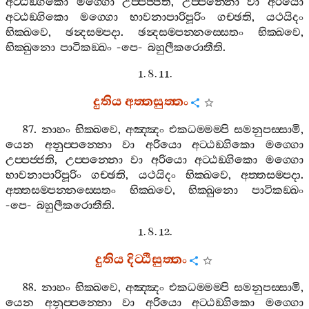
අට‍්ඨඞ‍්ගිකො
මග‍්ගො
උප‍්පජ‍්ජති
,
උප‍්පන‍්නො
වා
අරියො
අට‍්ඨඞ‍්ගිකො
මග‍්ගො
භාවනාපාරිපූරිං
ගච‍්ඡති
,
යථයිදං
භික‍්ඛවෙ
,
ඡන්‍දසම‍්පදා
.
ඡන්‍දසම‍්පන‍්නස‍්සෙතං
භික‍්ඛවෙ
,
භික‍්ඛුනො
පාටිකඞ‍්ඛං
-
පෙ
-
බහුලීකරොතීති
.
1. 8. 11.
දුතිය
අත‍්තසුත‍්තං
87.
නාහං
භික‍්ඛවෙ
,
අඤ‍්ඤං
එකධම‍්මම‍්පි
සමනුපස‍්සාමි
,
යෙන
අනුප‍්පන‍්නො
වා
අරියො
අට‍්ඨඞ‍්ගිකො
මග‍්ගො
උප‍්පජ‍්ජති
,
උප‍්පන‍්නො
වා
අරියො
අට‍්ඨඞ‍්ගිකො
මග‍්ගො
භාවනාපාරිපූරිං
ගච‍්ඡති
,
යථයිදං
භික‍්ඛවෙ
,
අත‍්තසම‍්පදා
.
අත‍්තසම‍්පන‍්නස‍්සෙතං
භික‍්ඛවෙ
,
භික‍්ඛුනො
පාටිකඞ‍්ඛං
-
පෙ
-
බහුලීකරොතීති
.
1. 8. 12.
දුතිය
දිට‍්ඨිසුත‍්තං
88.
නාහං
භික‍්ඛවෙ
,
අඤ‍්ඤං
එකධම‍්මම‍්පි
සමනුපස‍්සාමි
,
යෙන
අනුප‍්පන‍්නො
වා
අරියො
අට‍්ඨඞ‍්ගිකො
මග‍්ගො