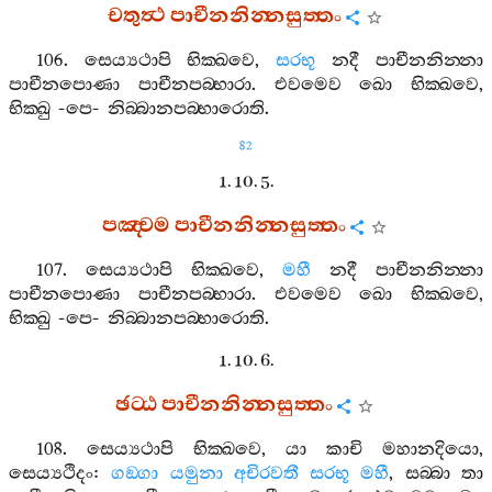
චතුත්‍ථ
පාචීනනින‍්නසුත‍්තං
106.
සෙය්‍යථාපි
භික‍්ඛවෙ
,
සරභූ
නදී
පාචීනනින‍්නා
පාචීනපොණා
පාචීනපබ‍්භාරා
.
එවමෙව
ඛො
භික‍්ඛවෙ
,
භික‍්ඛු
-
පෙ
-
නිබ‍්බානපබ‍්භාරොති
.
82
1. 10. 5.
පඤ‍්චම
පාචීනනින‍්නසුත‍්තං
107.
සෙය්‍යථාපි
භික‍්ඛවෙ
,
මහී
නදී
පාචීනනින‍්නා
පාචීනපොණා
පාචීනපබ‍්භාරා
.
එවමෙව
ඛො
භික‍්ඛවෙ
,
භික‍්ඛු
-
පෙ
-
නිබ‍්බානපබ‍්භාරොති
.
1. 10. 6.
ඡට‍්ඨ
පාචීනනින‍්නසුත‍්තං
108.
සෙය්‍යථාපි
භික‍්ඛවෙ
,
යා
කාචි
මහානදියො
,
සෙය්‍යථිදං
:
ගඞ‍්ගා
යමුනා
අචිරවතී
සරභූ
මහී
,
සබ‍්බා
තා