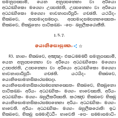
සමනුපස‍්සාමි
,
යෙන
අනුප‍්පන‍්නො
වා
අරියො
අට‍්ඨඞ‍්ගිකො
මග‍්ගො
උප‍්පජ‍්ජති
,
උප‍්පන‍්නො
වා
අරියො
අට‍්ඨඞ‍්ගිකො
මග‍්ගො
භාවනාපාරිපූරිං
ගච‍්ඡති
.
යථයිදං
භික‍්ඛවෙ
,
අප‍්පමාදසම‍්පදා
.
අප‍්පමාදසම‍්පන‍්නස‍්සෙතං
භික‍්ඛවෙ
,
භික‍්ඛුනො
පාටිකඞ‍්ඛං
-
පෙ
-
බහුලීකරොතීති
.
1. 8. 7.
යොනිසොසුත‍්තං
83.
නාහං
භික‍්ඛවෙ
,
අඤ‍්ඤං
එකධම‍්මම‍්පි
සමනුපස‍්සාමි
,
යෙන
අනුප‍්පන‍්නො
වා
අරියො
අට‍්ඨඞ‍්ගිකො
මග‍්ගො
උප‍්පජ‍්ජති
,
උප‍්පන‍්නො
වා
අරියො
අට‍්ඨඞ‍්ගිකො
මග‍්ගො
භාවනාපාරිපූරිං
ගච‍්ඡති
.
යථයිදං
භික‍්ඛවෙ
,
යොනිසොමනසිකාරසම‍්පදා
.
යොනිසොමනසිකාරසම‍්පන‍්නස‍්සෙතං
භික‍්ඛවෙ
,
භික‍්ඛුනො
පාටිකඞ‍්ඛං
අරියං
අට‍්ඨඞ‍්ගිකං
මග‍්ගං
භාවෙස‍්සති
,
අරියං
අට‍්ඨඞ‍්ගිකං
මග‍්ගං
බහුලීකරිස‍්සති
.
කථඤ‍්ච
භික‍්ඛවෙ
භික‍්ඛු
යොනිසොමනසිකාරසම‍්පන‍්නො
අරියං
අට‍්ඨඞ‍්ගිකං
මග‍්ගං
භාවෙති
.
අරියං
අට‍්ඨඞ‍්ගිකං
මග‍්ගං
බහුලීකරොති
:
ඉධ
භික‍්ඛවෙ
,
භික‍්ඛු
සම‍්මාදිට‍්ඨිං
භාවෙති
-
පෙ
-
සම‍්මාසමාධිං