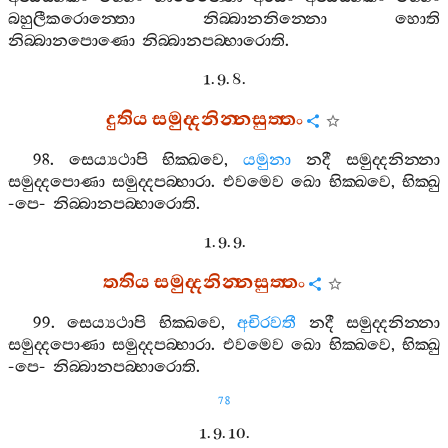
බහුලීකරොන‍්තො
නිබ‍්බානනින‍්නො
හොති
නිබ‍්බානපොණො
නිබ‍්බානපබ‍්භාරොති
.
1. 9. 8.
දුතිය
සමුද‍්දනින‍්නසුත‍්තං
98.
සෙය්‍යථාපි
භික‍්ඛවෙ
,
යමුනා
නදී
සමුද‍්දනින‍්නා
සමුද‍්දපොණා
සමුද‍්දපබ‍්භාරා
.
එවමෙව
ඛො
භික‍්ඛවෙ
,
භික‍්ඛු
-
පෙ
-
නිබ‍්බානපබ‍්භාරොති
.
1. 9. 9.
තතිය
සමුද‍්දනින‍්නසුත‍්තං
99.
සෙය්‍යථාපි
භික‍්ඛවෙ
,
අචිරවතී
නදී
සමුද‍්දනින‍්නා
සමුද‍්දපොණා
සමුද‍්දපබ‍්භාරා
.
එවමෙව
ඛො
භික‍්ඛවෙ
,
භික‍්ඛු
-
පෙ
-
නිබ‍්බානපබ‍්භාරොති
.
78
1. 9. 10.