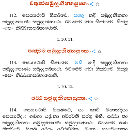
චතුත්‍ථසමුද‍්දනින‍්නසුත‍්තං
112.
සෙය්‍යථාපි
භික‍්ඛවෙ
,
සරභූ
නදී
සමුද‍්දනින‍්නා
සමුද‍්දපොණා
සමුද‍්දපබ‍්භාරා
.
එවමෙව
ඛො
භික‍්ඛවෙ
,
භික‍්ඛු
-
පෙ
-
නිබ‍්බානපබ‍්භාරොති
.
1. 10. 11.
පඤ‍්චම
සමුද‍්දනින‍්නසුත‍්තං
113.
සෙය්‍යථාපි
භික‍්ඛවෙ
,
මහී
නදී
සමුද‍්දනින‍්නා
සමුද‍්දපොණා
සමුද‍්දපබ‍්භාරා
.
එවමෙව
ඛො
භික‍්ඛවෙ
,
භික‍්ඛු
-
පෙ
-
නිබ‍්බානපබ‍්භාරොති
.
1. 10. 12.
ඡට‍්ඨ
සමුද‍්දනින‍්නසුත‍්තං
114.
සෙය්‍යථාපි
භික‍්ඛවෙ
,
යා
කාචි
මහානදියා
සෙය්‍යථීදං
:
ගඞ‍්ගා
යමුනා
අචිරවතී
සරභූ
මහී
,
සබ‍්බා
තා
සමුද‍්දනින‍්නා
සමුද‍්දපොණා
සමුද‍්දපබ‍්භාරා
.
එවමෙව
ඛො
භික‍්ඛවෙ
,
භික‍්ඛු
අරියං
අට‍්ඨඞ‍්ගිකං
මග‍්ගං
භාවෙන‍්තො