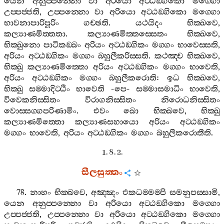
යෙන
අනුප‍්පන‍්නො
වා
අරියො
අට‍්ඨඞ‍්ගිකො
මග‍්ගො
උප‍්පජ‍්ජති
,
උප‍්පන‍්නො
වා
අරියො
අට‍්ඨඞ‍්ගිකො
මග‍්ගො
භාවනාපාරිපූරිං
ගච‍්ඡති
.
යථයිදං
භික‍්ඛවෙ
,
කල්‍යාණමිත‍්තතා
.
කල්‍යාණමිත‍්තස‍්සෙතං
භික‍්ඛවෙ
,
භික‍්ඛුනො
පාටිකඞ‍්ඛං
අරියං
අට‍්ඨඞ‍්ගිකං
මග‍්ගං
භාවෙස‍්සති
,
අරියං
අට‍්ඨඞ‍්ගිකං
මග‍්ගං
බහුලීකරිස‍්සති
.
කථඤ‍්ච
භික‍්ඛවෙ
,
භික‍්ඛු
කල්‍යාණමිත‍්තො
අරියං
අට‍්ඨඞ‍්ගිකං
මග‍්ගං
භාවෙති
,
අරියං
අට‍්ඨඞ‍්ගිකං
මග‍්ගං
බහුලීකරොති
:
ඉධ
භික‍්ඛවෙ
,
භික‍්ඛු
සම‍්මාදිට‍්ඨිං
භාවෙති
-
පෙ
-
සම‍්මාසමාධිං
භාවෙති
,
විවෙකනිස‍්සිතං
විරාගනිස‍්සිතං
නිරොධනිස‍්සිතං
වොස‍්සග‍්ගපරිණාමිං
.
එවං
ඛො
භික‍්ඛවෙ
,
භික‍්ඛු
කල්‍යාණමිත‍්තො
කල්‍යාණසහායො
අරියං
අට‍්ඨඞ‍්ගිකං
මග‍්ගං
භාවෙති
,
අරියං
අට‍්ඨඞ‍්ගිකං
මග‍්ගං
බහුලීකරොතීති
.
1. 8. 2.
සීලසුත‍්තං
78.
නාහං
භික‍්ඛවෙ
,
අඤ‍්ඤං
එකධම‍්මම‍්පි
සමනුපස‍්සාමි
,
යෙන
අනුප‍්පන‍්නො
වා
අරියො
අට‍්ඨඞ‍්ගිකො
මග‍්ගො
උප‍්පජ‍්ජති
,
උප‍්පන‍්නො
වා
අරියො
අට‍්ඨඞ‍්ගිකො
මග‍්ගො