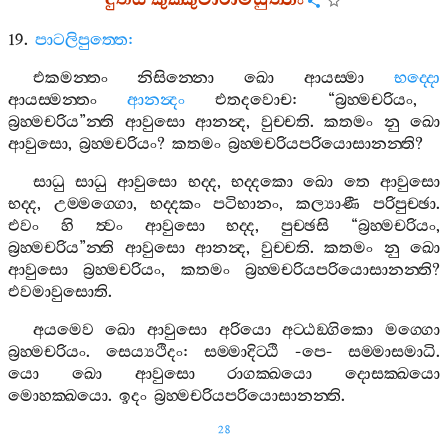
දුතිය
කුක‍්කුටාරාමසුත‍්තං
19.
පාටලිපුත‍්තෙ
:
එකමන‍්තං
නිසින‍්නො
ඛො
ආයස‍්මා
භද‍්දො
ආයස‍්මන‍්තං
ආනන්‍දං
එතදවොච
: “
බ්‍රහ‍්මචරියං
,
බ්‍රහ‍්මචරිය
”
න‍්ති
ආවුසො
ආනන්‍ද
,
වුච‍්චති
.
කතමං
නු
ඛො
ආවුසො
,
බ්‍රහ‍්මචරියං
?
කතමං
බ්‍රහ‍්මචරියපරියොසානන‍්ති
?
සාධු
සාධු
ආවුසො
භද‍්ද
,
භද‍්දකො
ඛො
තෙ
ආවුසො
භද‍්ද
,
උම‍්මග‍්ගො
,
භද‍්දකං
පටිභානං
,
කල්‍යාණී
පරිපුච‍්ඡා
.
එවං
හි
ත්‍වං
ආවුසො
භද‍්ද
,
පුච‍්ඡසි
“
බ්‍රහ‍්මචරියං
,
බ්‍රහ‍්මචරිය
”
න‍්ති
ආවුසො
ආනන්‍ද
,
වුච‍්චති
.
කතමං
නු
ඛො
ආවුසො
බ්‍රහ‍්මචරියං
,
කතමං
බ්‍රහ‍්මචරියපරියොසානන‍්ති
?
එවමාවුසොති
.
අයමෙව
ඛො
ආවුසො
අරියො
අට‍්ඨඞ‍්ගිකො
මග‍්ගො
බ්‍රහ‍්මචරියං
.
සෙය්‍යථිදං
:
සම‍්මාදිට‍්ඨි
-
පෙ
-
සම‍්මාසමාධි
.
යො
ඛො
ආවුසො
රාගක‍්ඛයො
දොසක‍්ඛයො
මොහක‍්ඛයො
.
ඉදං
බ්‍රහ‍්මචරියපරියොසානන‍්ති
.
28