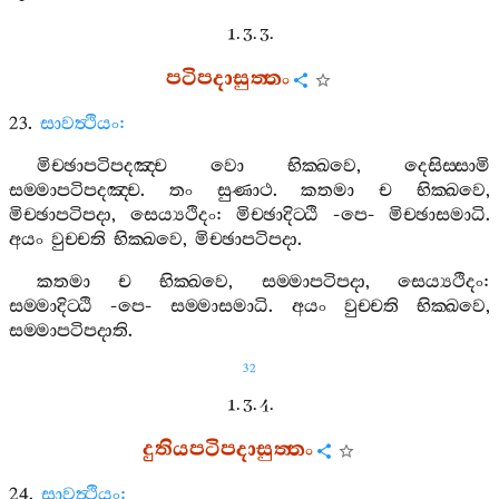
1. 3. 3.
පටිපදාසුත‍්තං
23.
සාවත්‍ථියං
:
මිච‍්ඡාපටිපදඤ‍්ච
වො
භික‍්ඛවෙ
,
දෙසිස‍්සාමි
සම‍්මාපටිපදඤ‍්ච
.
තං
සුණාථ
.
කතමා
ච
භික‍්ඛවෙ
,
මිච‍්ඡාපටිපදා
,
සෙය්‍යථිදං
:
මිච‍්ඡාදිට‍්ඨි
-
පෙ
-
මිච‍්ඡාසමාධි
.
අයං
වුච‍්චති
භික‍්ඛවෙ
,
මිච‍්ඡාපටිපදා
.
කතමා
ච
භික‍්ඛවෙ
,
සම‍්මාපටිපදා
,
සෙය්‍යථිදං
:
සම‍්මාදිට‍්ඨි
-
පෙ
-
සම‍්මාසමාධි
.
අයං
වුච‍්චති
භික‍්ඛවෙ
,
සම‍්මාපටිපදාති
.
32
1. 3. 4.
දුතියපටිපදාසුත‍්තං
24.
සාවත්‍ථියං
: