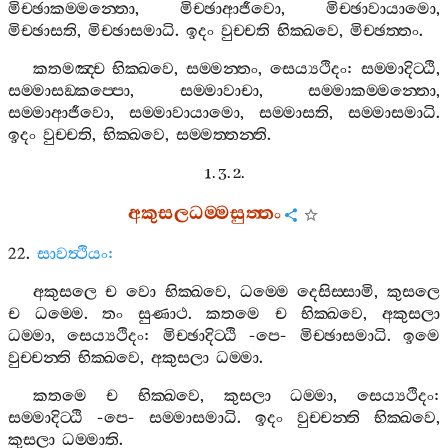
මිච‍්ඡාකම‍්මන‍්තො
,
මිච‍්ඡාආජීවො
,
මිච‍්ඡාවායාමො
,
මිච‍්ඡාසති
,
මිච‍්ඡාසමාධි
.
ඉදං
වුච‍්චති
භික‍්ඛවෙ
,
මිච‍්ඡත‍්තං
.
කතමඤ‍්ච
භික‍්ඛවෙ
,
සම‍්මන‍්තං
,
සෙය්‍යථිදං
:
සම‍්මාදිට‍්ඨි
,
සම‍්මාසඞ‍්කප‍්පො
,
සම‍්මාවාචා
,
සම‍්මාකම‍්මන‍්තො
,
සම‍්මාආජීවො
,
සම‍්මාවායාමො
,
සම‍්මාසති
,
සම‍්මාසමාධි
.
ඉදං
වුච‍්චති
,
භික‍්ඛවෙ
,
සම‍්මත‍්තන‍්ති
.
1. 3. 2.
අකුසලධම‍්මසුත‍්තං
22.
සාවත්‍ථියං
:
අකුසලෙ
ච
වො
භික‍්ඛවෙ
,
ධම‍්මෙ
දෙසිස‍්සාමි
,
කුසලෙ
ච
ධම‍්මෙ
.
තං
සුණාථ
.
කතමෙ
ච
භික‍්ඛවෙ
,
අකුසලා
ධම‍්මා
,
සෙය්‍යථිදං
:
මිච‍්ඡාදිට‍්ඨි
-
පෙ
-
මිච‍්ඡාසමාධි
.
ඉමෙ
වුච‍්චන‍්ති
භික‍්ඛවෙ
,
අකුසලා
ධම‍්මා
.
කතමෙ
ච
භික‍්ඛවෙ
,
කුසලා
ධම‍්මා
,
සෙය්‍යථිදං
:
සම‍්මාදිට‍්ඨි
-
පෙ
-
සම‍්මාසමාධි
.
ඉදං
වුච‍්චන‍්ති
භික‍්ඛවෙ
,
කුසලා
ධම‍්මාති
.