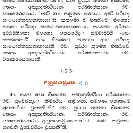
සංයොජනප‍්පහානත්‍ථායා
’
ති
,
එවං
පුට‍්ඨා
තුම‍්හෙ
භික‍්ඛවෙ
,
තෙසං
අඤ‍්ඤතිත්‍ථියානං
පරිබ‍්බාජකානං
එවං
ව්‍යාකරෙය්‍යාථ
: “
අත්‍ථි
ඛො
ආවුසො
මග‍්ගො
,
අත්‍ථි
පටිපදා
සංයොජනප‍්පහානායා
”
ති
.
කතමො
ච
භික‍්ඛවෙ
,
මග‍්ගො
,
කතමා
පටිපදා
සංයොජනප‍්පහානාය
:
අයමෙව
අරියො
අට‍්ඨඞ‍්ගිකො
මග‍්ගො
,
සෙය්‍යථිදං
:
සම‍්මාදිට‍්ඨි
-
පෙ
-
සම‍්මාසමාධි
.
අයං
භික‍්ඛවෙ
,
මග‍්ගො
අයං
පටිපදා
සංයොජනප‍්පහානායාති
.
එවං
පුට‍්ඨා
තුම‍්හෙ
භික‍්ඛවෙ
,
තෙසං
අඤ‍්ඤතිත්‍ථියානං
පරිබ‍්බාජකානං
එවං
ව්‍යාකරෙය්‍යාථාති
.
1. 5. 3.
අනුසයසුත‍්තං
43.
සචෙ
වො
භික‍්ඛවෙ
,
අඤ‍්ඤතිත්‍ථියා
පරිබ‍්බාජකා
එවං
පුච‍්ඡෙය්‍යුං
: “
කිමත්‍ථියං
ආවුසො
,
සමණෙ
ගොතමෙ
බ්‍රහ‍්මචරියං
වුස‍්සතී
”
ති
?
එවං
පුට‍්ඨා
තුම‍්හෙ
භික‍්ඛවෙ
,
තෙසං
අඤ‍්ඤතිත්‍ථියානං
පරිබ‍්බාජකානං
එවං
ව්‍යාකරෙය්‍යාථ
:
අනුසයසමුග‍්ඝාතත්‍ථං
ඛො
ආවුසො
,
1
භගවති
බ්‍රහ‍්මචරියං
වුස‍්සතී
”
ති
.