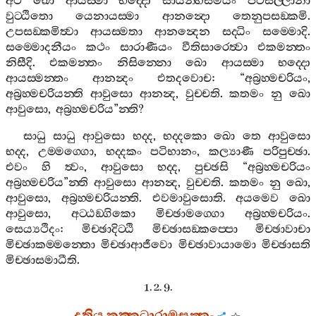
අථ
ඛො
ආයස‍්මා
භද‍්දො
සායන‍්හසමයං
පටිසල‍්ලානා
වුට‍්ඨිතො
යෙනායස‍්මා
ආනන්‍දො
තෙනුපසඞ‍්කමි
.
උපසඞ‍්කමිත්‍වා
ආයස‍්මතා
ආනන්‍දෙන
සද‍්ධිං
සම‍්මොදි
.
සම‍්මොදනීයං
කථං
සාරාණීයං
වීතිසාරෙත්‍වා
එකමන‍්තං
නිසීදි
.
එකමන‍්තං
නිසින‍්නො
ඛො
ආයස‍්මා
භද‍්දො
ආයස‍්මන‍්තං
ආනන්‍දං
එතදවොච
: “
අබ්‍රහ‍්මචරියං
,
අබ්‍රහ‍්මචරියන‍්ති
ආවුසො
ආනන්‍ද
,
වුච‍්චති
.
කතමං
නු
ඛො
ආවුසො
,
අබ්‍රහ‍්මචරිය
”
න‍්ති
?
සාධු
සාධු
ආවුසො
භද‍්ද
,
භද‍්දකො
ඛො
තෙ
ආවුසො
භද‍්ද
,
උම‍්මග‍්ගො
,
භද‍්දකං
පටිභානං
,
කල්‍යාණී
පරිපුච‍්ඡා
.
එවං
හි
ත්‍වං
,
ආවුසො
භද‍්ද
,
පුච‍්ඡසි
“
අබ්‍රහ‍්මචරියං
අබ්‍රහ‍්මචරිය
”
න‍්ති
ආවුසො
ආනන්‍ද
,
වුච‍්චති
.
කතමං
නු
ඛො
,
ආවුසො
,
අබ්‍රහ‍්මචරියන‍්ති
.
එවමාවුසොති
.
අයමෙව
ඛො
ආවුසො
,
අට‍්ඨඞ‍්ගිකො
මිච‍්ඡාමග‍්ගො
අබ්‍රහ‍්මචරියං
.
සෙය්‍යථිදං
:
මිච‍්ඡාදිට‍්ඨි
මිච‍්ඡාසඞ‍්කප‍්පො
මිච‍්ඡාවාචා
මිච‍්ඡාකම‍්මන‍්තො
මිච‍්ඡාආජීවො
මිච‍්ඡාවායාමො
මිච‍්ඡාසති
මිච‍්ඡාසමාධීති
.
1. 2. 9.