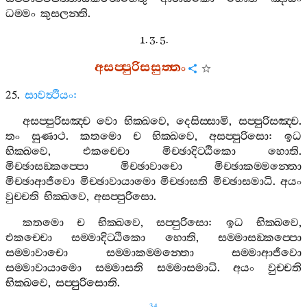
ධම‍්මං
කුසලන‍්ති
.
1. 3. 5.
අසප‍්පුරිසසුත‍්තං
25.
සාවත්‍ථියං
:
අසප‍්පුරිසඤ‍්ච
වො
භික‍්ඛවෙ
,
දෙසිස‍්සාමි
,
සප‍්පුරිසඤ‍්ච
.
තං
සුණාථ
.
කතමො
ච
භික‍්ඛවෙ
,
අසප‍්පුරිසො
:
ඉධ
භික‍්ඛවෙ
,
එකච‍්චො
මිච‍්ඡාදිට‍්ඨිකො
හොති
.
මිච‍්ඡාසඞ‍්කප‍්පො
මිච‍්ඡාවාචො
මිච‍්ඡාකම‍්මන‍්තො
මිච‍්ඡාආජීවො
මිච‍්ඡාවායාමො
මිච‍්ඡාසති
මිච‍්ඡාසමාධි
.
අයං
වුච‍්චති
භික‍්ඛවෙ
,
අසප‍්පුරිසො
.
කතමො
ච
භික‍්ඛවෙ
,
සප‍්පුරිසො
:
ඉධ
භික‍්ඛවෙ
,
එකච‍්චො
සම‍්මාදිට‍්ඨිකො
හොති
,
සම‍්මාසඞ‍්කප‍්පො
සම‍්මාවාචො
සම‍්මාකම‍්මන‍්තො
සම‍්මාආජීවො
සම‍්මාවායාමො
සම‍්මාසති
සම‍්මාසමාධි
.
අයං
වුච‍්චති
භික‍්ඛවෙ
,
සප‍්පුරිසොති
.
34