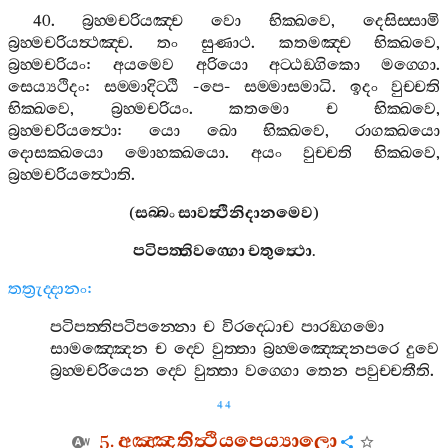
40.
බ්‍රහ‍්මචරියඤ‍්ච
වො
භික‍්ඛවෙ
,
දෙසිස‍්සාමි
බ්‍රහ‍්මචරියත්‍ථඤ‍්ච
.
තං
සුණාථ
.
කතමඤ‍්ච
භික‍්ඛවෙ
,
බ්‍රහ‍්මචරියං
:
අයමෙව
අරියො
අට‍්ඨඞ‍්ගිකො
මග‍්ගො
.
සෙය්‍යථිදං
:
සම‍්මාදිට‍්ඨි
-
පෙ
-
සම‍්මාසමාධි
.
ඉදං
වුච‍්චති
භික‍්ඛවෙ
,
බ්‍රහ‍්මචරියං
.
කතමො
ච
භික‍්ඛවෙ
,
බ්‍රහ‍්මචරියත්‍ථො
:
යො
ඛො
භික‍්ඛවෙ
,
රාගක‍්ඛයො
දොසක‍්ඛයො
මොහක‍්ඛයො
.
අයං
වුච‍්චති
භික‍්ඛවෙ
,
බ්‍රහ‍්මචරියත්‍ථොති
.
(
සබ‍්බං
සාවත්‍ථිනිදානමෙව
)
පටිපත‍්තිවග‍්ගො
චතුත්‍ථො
.
තත්‍රුද‍්දානං
:
පටිපත‍්තිපටිපන‍්නො
ච
විරද‍්ධොච
පාරඞ‍්ගමො
සාමඤ‍්ඤෙන
ච
ද‍්වෙ
වුත‍්තා
බ්‍රහ‍්මඤ‍්ඤෙනපරෙ
දුවෙ
බ්‍රහ‍්මචරියෙන
ද‍්වෙ
වුත‍්තා
වග‍්ගො
තෙන
පවුච‍්චතීති
.
44
5.
අඤ‍්ඤතිත්‍ථියපෙය්‍යාලො