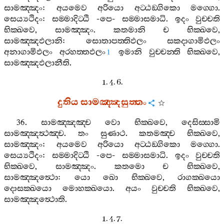
සාමඤ‍්ඤං
:
අයමෙව
අරියො
අට‍්ඨඞ‍්ගිකො
මග‍්ගො
.
සෙය්‍යථිදං
:
සම‍්මාදිට‍්ඨි
-
පෙ
-
සම‍්මාසමාධි
.
ඉදං
වුච‍්චති
භික‍්ඛවෙ
,
සාමඤ‍්ඤං
.
කතමානි
ච
භික‍්ඛවෙ
,
සාමඤ‍්ඤඵලානි
:
සොතාපත‍්තිඵලං
සකදාගාමිඵලං
අනාගාමිඵලං
අරහත‍්තඵලං
ඉමානි
වුච‍්චන‍්ති
භික‍්ඛවෙ
,
1
සාමඤ‍්ඤඵලානීති
.
1. 4. 6.
දුතිය
සාමඤ‍්ඤසුත‍්තං
36.
සාමඤ‍්ඤඤ‍්ච
වො
භික‍්ඛවෙ
,
දෙසිස‍්සාමි
සාමඤ‍්ඤත්‍ථඤ‍්ච
.
තං
සුණාථ
.
කතමඤ‍්ච
භික‍්ඛවෙ
,
සාමඤ‍්ඤං
:
අයමෙව
අරියො
අට‍්ඨඞ‍්ගිකො
මග‍්ගො
.
සෙය්‍යථිදං
:
සම‍්මාදිට‍්ඨි
-
පෙ
-
සම‍්මාසමාධි
.
ඉදං
වුච‍්චති
භික‍්ඛවෙ
,
සාමඤ‍්ඤං
.
කතමො
ච
භික‍්ඛවෙ
,
සාමඤ‍්ඤත්‍ථො
:
යො
ඛො
භික‍්ඛවෙ
,
රාගක‍්ඛයො
දොසක‍්ඛයො
මොහක‍්ඛයො
.
අයං
වුච‍්චති
භික‍්ඛවෙ
,
සාමඤ‍්ඤත්‍ථොති
.
1. 4. 7.