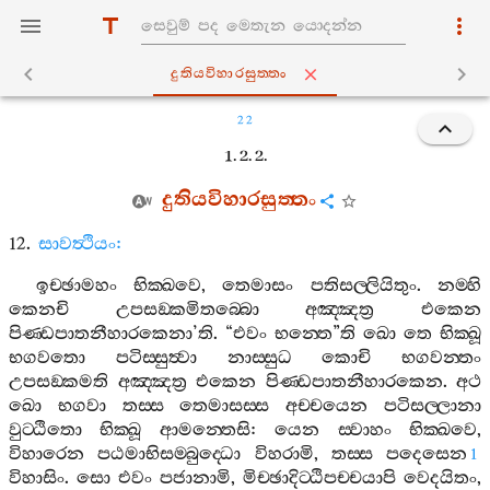
දුතියවිහාරසුත‍්තං
22
1. 2. 2.
දුතියවිහාරසුත‍්තං
12.
සාවත්‍ථියං
:
ඉච‍්ඡාමහං
භික‍්ඛවෙ
,
තෙමාසං
පතිසල‍්ලියිතුං
.
නම‍්හි
කෙනචි
උපසඞ‍්කමිතබ‍්බො
අඤ‍්ඤත්‍ර
එකෙන
පිණ‍්ඩපාතනීහාරකෙනා
’
ති
. “
එවං
භන‍්තෙ
”
ති
ඛො
තෙ
භික‍්ඛූ
භගවතො
පටිස‍්සුත්‍වා
නාස‍්සුධ
කොචි
භගවන‍්තං
උපසඞ‍්කමති
අඤ‍්ඤත්‍ර
එකෙන
පිණ‍්ඩපාතනීහාරකෙන
.
අථ
ඛො
භගවා
තස‍්ස
තෙමාසස‍්ස
අච‍්චයෙන
පටිසල‍්ලානා
වුට‍්ඨිතො
භික‍්ඛූ
ආමන‍්තෙසි
:
යෙන
ස‍්වාහං
භික‍්ඛවෙ
,
විහාරෙන
පඨමාභිසම‍්බුද‍්ධො
විහරාමි
,
තස‍්ස
පදෙසෙන
1
විහාසිං
.
සො
එවං
පජානාමි
,
මිච‍්ඡාදිට‍්ඨිපච‍්චයාපි
වෙදයිතං
,