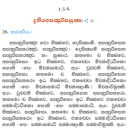
1. 3. 6.
දුතියඅසප‍්පුරිසසුත‍්තං
26.
සාවත්‍ථියං
:
අසප‍්පුරිසඤ‍්ච
වො
භික‍්ඛවෙ
,
දෙසිස‍්සාමි
.
අසප‍්පුරිසෙන
අසප‍්පුරිසතරඤ‍්ච
.
සප‍්පුරිසඤ‍්ච
දෙසිස‍්සාමි
සප‍්පුරිසෙන
1
සප‍්පුරිසතරඤ‍්ච
.
තං
සුණාථ
.
කතමො
ච
භික‍්ඛවෙ
,
අසප‍්පුරිසො
:
ඉධ
භික‍්ඛවෙ
,
එකච‍්චො
මිච‍්ඡාදිට‍්ඨිකො
හොති
-
පෙ
-
මිච‍්ඡාසමාධි
.
අයං
වුච‍්චති
භික‍්ඛවෙ
,
අසප‍්පුරිසො
.
කතමො
ච
භික‍්ඛවෙ
,
අසප‍්පුරිසෙන
අසප‍්පුරිසතරො
:
ඉධ
භික‍්ඛවෙ
,
එකච‍්චො
මිච‍්ඡාදිට‍්ඨිකො
හොති
-
පෙ
-
මිච‍්ඡාසමාධි
මිච‍්ඡාඤාණී
මිච‍්ඡාවිමුත‍්ති
.
2
අයං
වුච‍්චති
භික‍්ඛවෙ
,
අසප‍්පුරිසෙන
අසප‍්පුරිසතරො
.
කතමො
ච
භික‍්ඛවෙ
,
සප‍්පුරිසො
:
ඉධ
භික‍්ඛවෙ
එකච‍්චො
සම‍්මාදිට‍්ඨිකො
හොති
-
පෙ
-
සම‍්මාසමාධි
.
අයං
වුච‍්චති
භික‍්ඛවෙ
,
සප‍්පුරිසො
.
කතමො
ච
භික‍්ඛවෙ
,
සප‍්පුරිසෙන
සප‍්පුරිසතරො
:
ඉධ
භික‍්ඛවෙ
,
එකච‍්චො
සම‍්මාදිට‍්ඨිකො
හොති
-
පෙ
-
සම‍්මාසමාධි
සම‍්මාඤාණී
සම‍්මාවිමුත‍්ති
.
අයං