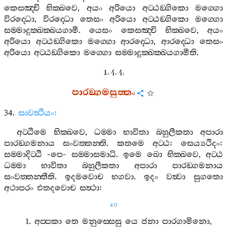
කෙසඤ‍්චි
භික‍්ඛවෙ
,
අයං
අරියො
අට‍්ඨඞ‍්ගිකො
මග‍්ගො
විරද‍්ධො
,
විරද‍්ධො
තෙසං
අරියො
අට‍්ඨඞ‍්ගිකො
මග‍්ගො
සම‍්මාදුක‍්ඛක‍්ඛයගාමී
.
යෙසං
කෙසඤ‍්චි
භික‍්ඛවෙ
,
අයං
අරියො
අට‍්ඨඞ‍්ගිකො
මග‍්ගො
ආරද‍්ධො
,
ආරද‍්ධො
තෙසං
අරියො
අට‍්ඨඞ‍්ගිකො
මග‍්ගො
සම‍්මාදුක‍්ඛක‍්ඛයගාමීති
.
1. 4. 4.
පාරඞ‍්ගමසුත‍්තං
34.
සාවත්‍ථියං
:
අට‍්ඨිමෙ
භික‍්ඛවෙ
,
ධම‍්මා
භාවිතා
බහුලීකතා
අපාරා
පාරඞ‍්ගමනාය
සංවත‍්තන‍්ති
.
කතමෙ
අට‍්ඨ
:
සෙය්‍යථිදං
:
සම‍්මාදිට‍්ඨි
-
පෙ
-
සම‍්මාසමාධි
.
ඉමෙ
ඛො
භික‍්ඛවෙ
,
අට‍්ඨ
ධම‍්මා
භාවිතා
බහුලීකතා
අපාරා
පාරඞ‍්ගමනාය
සංවත‍්තන‍්තීති
.
ඉදමවොච
භගවා
.
ඉදං
වත්‍වා
සුගතො
අථාපරං
එතදවොච
සත්‍ථා
:
40
1.
අප‍්පකා
තෙ
මනුස‍්සෙසු
යෙ
ජනා
පාරගාමිනො
,