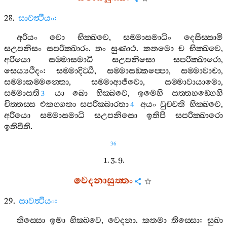
28.
සාවත්‍ථියං
:
අරියං
වො
භික‍්ඛවෙ
,
සම‍්මාසමාධිං
දෙසිස‍්සාමි
සඋපනිසං
සපරික‍්ඛාරං
.
තං
සුණාථ
.
කතමො
ච
භික‍්ඛවෙ
,
අරියො
සම‍්මාසමාධි
සඋපනිසො
සපරික‍්ඛාරො
,
සෙය්‍යථිදං
:
සම‍්මාදිට‍්ඨි
,
සම‍්මාසඞ‍්කප‍්පො
,
සම‍්මාවාචා
,
සම‍්මාකම‍්මන‍්තො
,
සම‍්මාආජීවො
,
සම‍්මාවායාමො
,
සම‍්මාසති
යා
ඛො
භික‍්ඛවෙ
,
ඉමෙහි
සත‍්තහඞ‍්ගෙහි
3
චිත‍්තස‍්ස
එකග‍්ගතා
සපරික‍්ඛාරතා
අයං
වුච‍්චති
භික‍්ඛවෙ
,
4
අරියො
සම‍්මාසමාධි
සඋපනිසො
ඉතිපි
සපරික‍්ඛාරො
ඉතිපීති
.
36
1. 3. 9.
වෙදනාසුත‍්තං
29.
සාවත්‍ථියං
:
තිස‍්සො
ඉමා
භික‍්ඛවෙ
,
වෙදනා
.
කතමා
තිස‍්සො
:
සුඛා