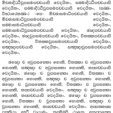
මිච‍්ඡාදිට‍්ඨිවූපසමපච‍්චයාපි
වෙදයිතං
,
සම‍්මාදිට‍්ඨිපච‍්චයාපි
වෙදයිතං
,
සම‍්මාදිට‍්ඨිවූපසමපච‍්චයාපි
වෙදයිතං
, (
සබ‍්බං
විත්‍ථාරෙතබ‍්බං
) -
පෙ
-
මිච‍්ඡාසමාධිපච‍්චයාපි
වෙදයිතං
,
මිච‍්ඡාසමාධිවූපසමපච‍්චයාපි
වෙදයිතං
,
සම‍්මාසමාධිපච‍්චයාපි
වෙදයිතං
,
සම‍්මාසමාධිවූපසමපච‍්චයාපි
වෙදයිතං
,
ඡන්‍දපච‍්චයාපි
වෙදයිතං
,
ඡන්‍දවූපසමපච‍්චයාපි
වෙදයිතං
,
විතක‍්කපච‍්චයාපි
වෙදයිතං
,
විතක‍්කවූපසමපච‍්චයාපි
වෙදයිතං
,
සඤ‍්ඤාපච‍්චයාපි
වෙදයිතං
,
සඤ‍්ඤාවූපසමපච‍්චයාපි
වෙදයිතං
.
ඡන්‍දො
ච
අවුපසන‍්තො
හොති
,
විතක‍්කා
ච
අවුපසන‍්තා
හොන‍්ති
,
සඤ‍්ඤා
ච
අවුපසන‍්තා
හොන‍්ති
,
තප‍්පච‍්චයාපි
වෙදයිතං
,
ඡන්‍දො
ච
වූපසන‍්තො
හොති
,
විතක‍්කා
ච
අවුපසන‍්තා
හොන‍්ති
,
සඤ‍්ඤා
ච
අවුපසන‍්තා
හොන‍්ති
,
ඡන්‍දො
ච
වූපසන‍්තො
හොති
,
විතක‍්කා
ච
වූපසන‍්තා
හොන‍්ති
,
තප‍්පච‍්චයාපි
වෙදයිතං
.
සඤ‍්ඤා
ච
අවුපසන‍්තා
හොන‍්ති
,
තප‍්පච‍්චයාපි
වෙදයිතං
.
ඡන්‍දො
ච
වූපසන‍්තො
හොති
,
විතක‍්කා
ච
වූපසන‍්තා
හොන‍්ති
,
සඤ‍්ඤා
ච
වූපසන‍්තා
හොන‍්ති
,
තප‍්පච‍්චයාපි
වෙදයිතං
.
අප‍්පත‍්තස‍්ස
පත‍්තියා
අත්‍ථි
වායාමං
,
තස‍්මිම‍්පි
ඨානෙ
අනුප‍්පත‍්තෙ