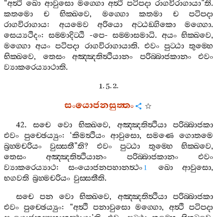
“
අත්‍ථි
ඛො
ආවුසො
මග‍්ගො
අත්‍ථි
පටිපදා
රාගවිරාගායා
”
ති
.
කතමො
ච
භික‍්ඛවෙ
,
මග‍්ගො
කතමා
ච
පටිපදා
රාගවිරාගාය
:
අයමෙව
අරියො
අට‍්ඨඞ‍්ගිකො
මග‍්ගො
.
සෙය්‍යථිදං
:
සම‍්මාදිට‍්ඨි
-
පෙ
-
සම‍්මාසමාධි
.
අයං
භික‍්ඛවෙ
,
මග‍්ගො
අයං
පටිපදා
රාගවිරාගායාති
.
එවං
පුට‍්ඨා
තුම‍්හෙ
භික‍්ඛවෙ
,
තෙසං
අඤ‍්ඤතිත්‍ථියානං
පරිබ‍්බාජකානං
එවං
ව්‍යාකරෙය්‍යාථාති
.
1. 5. 2.
සංයොජනසුත‍්තං
42.
සචෙ
වො
භික‍්ඛවෙ
,
අඤ‍්ඤතිත්‍ථියා
පරිබ‍්බාජකා
එවං
පුච‍්ඡෙය්‍යුං
: ‘
කිමත්‍ථියං
ආවුසො
,
සමණෙ
ගොතමෙ
බ්‍රහ‍්මචරියං
වුස‍්සතී
”
ති
?
එවං
පුට‍්ඨා
තුම‍්හෙ
භික‍්ඛවෙ
,
තෙසං
අඤ‍්ඤතිත්‍ථියානං
පරිබ‍්බාජකානං
එවං
ව්‍යාකරෙය්‍යාථ
:
සංයොජනපහානත්‍ථං
ඛො
ආවුසො
,
1
භගවති
බ්‍රහ‍්මචරියං
වුස‍්සතීති
.
සචෙ
පන
වො
භික‍්ඛවෙ
,
අඤ‍්ඤතිත්‍ථියා
පරිබ‍්බාජකා
එවං
පුච‍්ඡෙය්‍යුං
: “
අත්‍ථි
පනාවුසො
මග‍්ගො
,
අත්‍ථි
පටිපදා