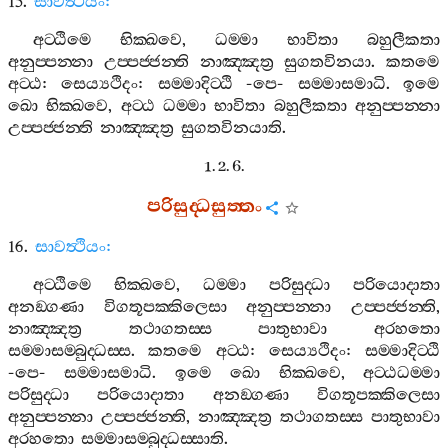
15.
සාවත්‍ථියං
:
අට‍්ඨිමෙ
භික‍්ඛවෙ
,
ධම‍්මා
භාවිතා
බහුලීකතා
අනුප‍්පන‍්නා
උප‍්පජ‍්ජන‍්ති
නාඤ‍්ඤත්‍ර
සුගතවිනයා
.
කතමෙ
අට‍්ඨ
:
සෙය්‍යථිදං
:
සම‍්මාදිට‍්ඨි
-
පෙ
-
සම‍්මාසමාධි
.
ඉමෙ
ඛො
භික‍්ඛවෙ
,
අට‍්ඨ
ධම‍්මා
භාවිතා
බහුලීකතා
අනුප‍්පන‍්නා
උප‍්පජ‍්ජන‍්ති
නාඤ‍්ඤත්‍ර
සුගතවිනයාති
.
1. 2. 6.
පරිසුද‍්ධසුත‍්තං
16.
සාවත්‍ථියං
:
අට‍්ඨිමෙ
භික‍්ඛවෙ
,
ධම‍්මා
පරිසුද‍්ධා
පරියොදාතා
අනඞ‍්ගණා
විගතූපක‍්කිලෙසා
අනුප‍්පන‍්නා
උප‍්පජ‍්ජන‍්ති
,
නාඤ‍්ඤත්‍ර
තථාගතස‍්ස
පාතුභාවා
අරහතො
සම‍්මාසම‍්බුද‍්ධස‍්ස
.
කතමෙ
අට‍්ඨ
:
සෙය්‍යථිදං
:
සම‍්මාදිට‍්ඨි
-
පෙ
-
සම‍්මාසමාධි
.
ඉමෙ
ඛො
භික‍්ඛවෙ
,
අට‍්ඨධම‍්මා
පරිසුද‍්ධා
පරියොදාතා
අනඞ‍්ගණා
විගතූපක‍්කිලෙසා
අනුප‍්පන‍්නා
උප‍්පජ‍්ජන‍්ති
,
නාඤ‍්ඤත්‍ර
තථාගතස‍්ස
පාතුභාවා
අරහතො
සම‍්මාසම‍්බුද‍්ධස‍්සාති
.