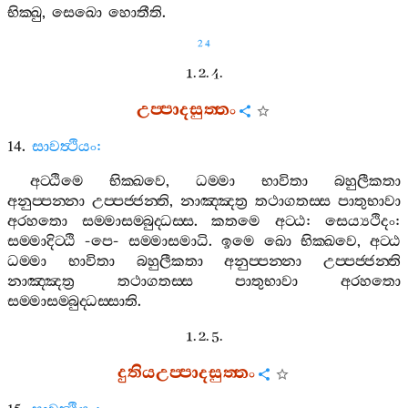
භික‍්ඛු
,
සෙඛො
හොතීති
.
24
1. 2. 4.
උප‍්පාදසුත‍්තං
14.
සාවත්‍ථියං
:
අට‍්ඨිමෙ
භික‍්ඛවෙ
,
ධම‍්මා
භාවිතා
බහුලීකතා
අනුප‍්පන‍්නා
උප‍්පජ‍්ජන‍්ති
,
නාඤ‍්ඤත්‍ර
තථාගතස‍්ස
පාතුභාවා
අරහතො
සම‍්මාසම‍්බුද‍්ධස‍්ස
.
කතමෙ
අට‍්ඨ
:
සෙය්‍යථිදං
:
සම‍්මාදිට‍්ඨි
-
පෙ
-
සම‍්මාසමාධි
.
ඉමෙ
ඛො
භික‍්ඛවෙ
,
අට‍්ඨ
ධම‍්මා
භාවිතා
බහුලීකතා
අනුප‍්පන‍්නා
උප‍්පජ‍්ජන‍්ති
නාඤ‍්ඤත්‍ර
තථාගතස‍්ස
පාතුභාවා
අරහතො
සම‍්මාසම‍්බුද‍්ධස‍්සාති
.
1. 2. 5.
දුතියඋප‍්පාදසුත‍්තං