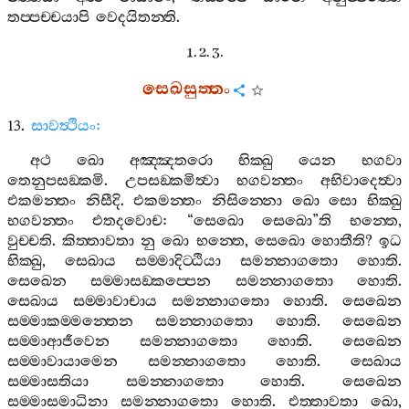
තප‍්පච‍්චයාපි
වෙදයිතන‍්ති
.
1. 2. 3.
සෙඛසුත‍්තං
13.
සාවත්‍ථියං
:
අථ
ඛො
අඤ‍්ඤතරො
භික‍්ඛු
යෙන
භගවා
තෙනුපසඞ‍්කමි
.
උපසඞ‍්කමිත්‍වා
භගවන‍්තං
අභිවාදෙත්‍වා
එකමන‍්තං
නිසීදි
.
එකමන‍්තං
නිසින‍්නො
ඛො
සො
භික‍්ඛු
භගවන‍්තං
එතදවොච
: “
සෙඛො
සෙඛො
”
ති
භන‍්තෙ
,
වුච‍්චති
.
කිත‍්තාවතා
නු
ඛො
භන‍්තෙ
,
සෙඛො
හොතීති
?
ඉධ
භික‍්ඛු
,
සෙඛාය
සම‍්මාදිට‍්ඨියා
සමන‍්නාගතො
හොති
.
සෙඛෙන
සම‍්මාසඞ‍්කප‍්පෙන
සමන‍්නාගතො
හොති
.
සෙඛාය
සම‍්මාවාචාය
සමන‍්නාගතො
හොති
.
සෙඛෙන
සම‍්මාකම‍්මන‍්තෙන
සමන‍්නාගතො
හොති
.
සෙඛෙන
සම‍්මාආජීවෙන
සමන‍්නාගතො
හොති
.
සෙඛෙන
සම‍්මාවායාමෙන
සමන‍්නාගතො
හොති
.
සෙඛාය
සම‍්මාසතියා
සමන‍්නාගතො
හොති
.
සෙඛෙන
සම‍්මාසමාධිනා
සමන‍්නාගතො
හොති
.
එත‍්තාවතා
ඛො
,