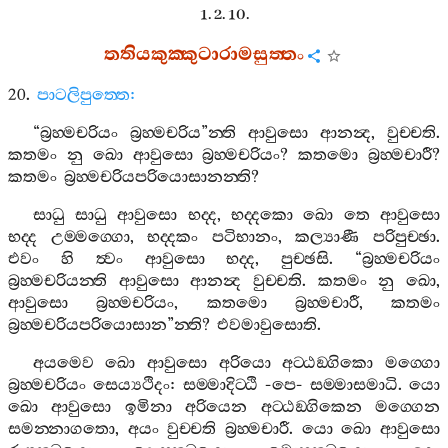
1. 2. 10.
තතියකුක‍්කුටාරාමසුත‍්තං
20.
පාටලිපුත‍්තෙ
:
“
බ්‍රහ‍්මචරියං
බ්‍රහ‍්මචරිය
”
න‍්ති
ආවුසො
ආනන්‍ද
,
වුච‍්චති
.
කතමං
නු
ඛො
ආවුසො
බ්‍රහ‍්මචරියං
?
කතමො
බ්‍රහ‍්මචාරී
?
කතමං
බ්‍රහ‍්මචරියපරියොසානන‍්ති
?
සාධු
සාධු
ආවුසො
භද‍්ද
,
භද‍්දකො
ඛො
තෙ
ආවුසො
භද‍්ද
උම‍්මග‍්ගො
,
භද‍්දකං
පටිභානං
,
කල්‍යාණී
පරිපුච‍්ඡා
.
එවං
හි
ත්‍වං
ආවුසො
භද‍්ද
,
පුච‍්ඡසි
. “
බ්‍රහ‍්මචරියං
බ්‍රහ‍්මචරියන‍්ති
ආවුසො
ආනන්‍ද
වුච‍්චති
.
කතමං
නු
ඛො
,
ආවුසො
බ්‍රහ‍්මචරියං
,
කතමො
බ්‍රහ‍්මචාරී
,
කතමං
බ්‍රහ‍්මචරියපරියොසාන
”
න‍්ති
?
එවමාවුසොති
.
අයමෙව
ඛො
ආවුසො
අරියො
අට‍්ඨඞ‍්ගිකො
මග‍්ගො
බ්‍රහ‍්මචරියං
සෙය්‍යථිදං
:
සම‍්මාදිට‍්ඨි
-
පෙ
-
සම‍්මාසමාධි
.
යො
ඛො
ආවුසො
ඉමිනා
අරියෙන
අට‍්ඨඞ‍්ගිකෙන
මග‍්ගෙන
සමන‍්නාගතො
,
අයං
වුච‍්චති
බ්‍රහ‍්මචාරී
.
යො
ඛො
ආවුසො