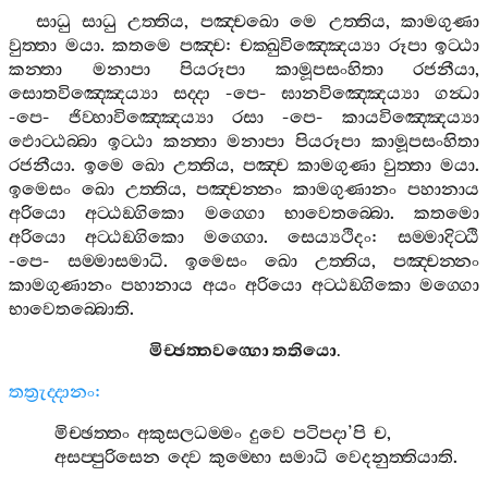
සාධු
සාධු
උත‍්තිය
,
පඤ‍්චඛො
මෙ
උත‍්තිය
,
කාමගුණා
වුත‍්තා
මයා
.
කතමෙ
පඤ‍්ච
:
චක‍්ඛුවිඤ‍්ඤෙය්‍යා
රූපා
ඉට‍්ඨා
කන‍්තා
මනාපා
පියරූපා
කාමූපසංහිතා
රජනීයා
,
සොතවිඤ‍්ඤෙය්‍යා
සද‍්දා
-
පෙ
-
ඝානවිඤ‍්ඤෙය්‍යා
ගන්‍ධා
-
පෙ
-
ජිව‍්හාවිඤ‍්ඤෙය්‍යා
රසා
-
පෙ
-
කායවිඤ‍්ඤෙය්‍යා
ඵොට‍්ඨබ‍්බා
ඉට‍්ඨා
කන‍්තා
මනාපා
පියරූපා
කාමූපසංහිතා
රජනීයා
.
ඉමෙ
ඛො
උත‍්තිය
,
පඤ‍්ච
කාමගුණා
වුත‍්තා
මයා
.
ඉමෙසං
ඛො
උත‍්තිය
,
පඤ‍්චන‍්නං
කාමගුණානං
පහානාය
අරියො
අට‍්ඨඞ‍්ගිකො
මග‍්ගො
භාවෙතබ‍්බො
.
කතමො
අරියො
අට‍්ඨඞ‍්ගිකො
මග‍්ගො
.
සෙය්‍යථිදං
:
සම‍්මාදිට‍්ඨි
-
පෙ
-
සම‍්මාසමාධි
.
ඉමෙසං
ඛො
උත‍්තිය
,
පඤ‍්චන‍්නං
කාමගුණානං
පහානාය
අයං
අරියො
අට‍්ඨඞ‍්ගිකො
මග‍්ගො
භාවෙතබ‍්බොති
.
මිච‍්ඡත‍්තවග‍්ගො
තතියො
.
තත්‍රුද‍්දානං
:
මිච‍්ඡත‍්තං
අකුසලධම‍්මං
දුවෙ
පටිපදා
’
පි
ච
,
අසප‍්පුරිසෙන
ද‍්වෙ
කුම‍්භො
සමාධි
වෙදනුත‍්තියාති
.