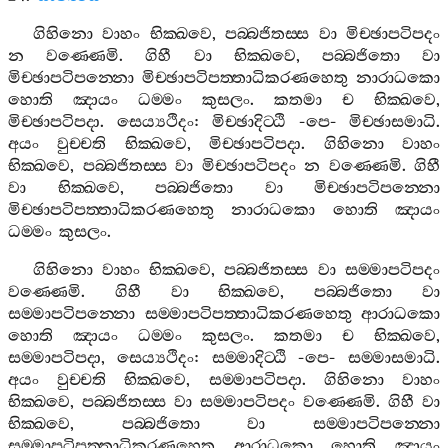
ගිහිනො
වාහං
භික‍්ඛවෙ
,
පබ‍්බජිතස‍්ස
වා
මිච‍්ඡාපටිපදං
න
වණ‍්ණෙමි
.
ගිහී
වා
භික‍්ඛවෙ
,
පබ‍්බජිතො
වා
මිච‍්ඡාපටිපන‍්නො
මිච‍්ඡාපටිපත‍්තාධිකරණහෙතු
නාරාධකො
හොති
ඤායං
ධම‍්මං
කුසලං
.
කතමා
ච
භික‍්ඛවෙ
,
මිච‍්ඡාපටිපදා
.
සෙය්‍යථිදං
:
මිච‍්ඡාදිට‍්ඨි
-
පෙ
-
මිච‍්ඡාසමාධි
.
අයං
වුච‍්චති
භික‍්ඛවෙ
,
මිච‍්ඡාපටිපදා
.
ගිහිනො
වාහං
භික‍්ඛවෙ
,
පබ‍්බජිතස‍්ස
වා
මිච‍්ඡාපටිපදං
න
වණ‍්ණෙමි
.
ගිහී
වා
භික‍්ඛවෙ
,
පබ‍්බජිතො
වා
මිච‍්ඡාපටිපන‍්නො
මිච‍්ඡාපටිපත‍්තාධිකරණහෙතු
නාරාධකො
හොති
ඤායං
ධම‍්මං
කුසලං
.
ගිහිනො
වාහං
භික‍්ඛවෙ
,
පබ‍්බජිතස‍්ස
වා
සම‍්මාපටිපදං
වණ‍්ණෙමි
.
ගිහී
වා
භික‍්ඛවෙ
,
පබ‍්බජිතො
වා
සම‍්මාපටිපන‍්නො
සම‍්මාපටිපත‍්තාධිකරණහෙතු
ආරාධකො
හොති
ඤායං
ධම‍්මං
කුසලං
.
කතමා
ච
භික‍්ඛවෙ
,
සම‍්මාපටිපදා
,
සෙය්‍යථිදං
:
සම‍්මාදිට‍්ඨි
-
පෙ
-
සම‍්මාසමාධි
.
අයං
වුච‍්චති
භික‍්ඛවෙ
,
සම‍්මාපටිපදා
.
ගිහිනො
වාහං
භික‍්ඛවෙ
,
පබ‍්බජිතස‍්ස
වා
සම‍්මාපටිපදං
වණ‍්ණෙමි
.
ගිහී
වා
භික‍්ඛවෙ
,
පබ‍්බජිතො
වා
සම‍්මාපටිපන‍්නො
සම‍්මාපටිපත‍්තාධිකරණහෙතු
ආරාධකො
හොති
ඤායං