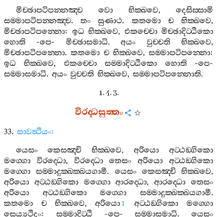
මිච‍්ඡාපටිපන‍්නඤ‍්ච
වො
භික‍්ඛවෙ
,
දෙසිස‍්සාමි
සම‍්මාපටිපන‍්නඤ‍්ච
.
තං
සුණාථ
.
කතමො
ච
භික‍්ඛවෙ
,
මිච‍්ඡාපටිපන‍්නො
:
ඉධ
භික‍්ඛවෙ
,
එකච‍්චො
මිච‍්ඡාදිට‍්ඨිකො
හොති
-
පෙ
-
මිච‍්ඡාසමාධි
.
අයං
වුච‍්චති
භික‍්ඛවෙ
,
මිච‍්ඡාපටිපන‍්නො
.
කතමො
ච
භික‍්ඛවෙ
,
සම‍්මාපටිපන‍්නො
:
ඉධ
භික‍්ඛවෙ
,
එකච‍්චො
සම‍්මාදිට‍්ඨිකො
හොති
-
පෙ
-
සම‍්මාසමාධි
.
අයං
වුච‍්චති
භික‍්ඛවෙ
,
සම‍්මාපටිපන‍්නොති
.
1. 4. 3.
විරද‍්ධසුත‍්තං
33.
සාවත්‍ථියං
:
යෙසං
කෙසඤ‍්චි
භික‍්ඛවෙ
,
අරියො
අට‍්ඨඞ‍්ගිකො
මග‍්ගො
විරද‍්ධො
,
විරද‍්ධො
තෙසං
අරියො
අට‍්ඨඞ‍්ගිකො
මග‍්ගො
සම‍්මාදුක‍්ඛක‍්ඛයගාමී
.
යෙසං
කෙසඤ‍්චි
භික‍්ඛවෙ
,
අරියො
අට‍්ඨඞ‍්ගිකො
මග‍්ගො
ආරද‍්ධො
,
ආරද‍්ධො
තෙසං
අරියො
අට‍්ඨඞ‍්ගිකො
මග‍්ගො
සම‍්මාදුක‍්ඛක‍්ඛයගාමී
.
කතමො
ච
භික‍්ඛවෙ
,
අරියො
අට‍්ඨඞ‍්ගිකො
මග‍්ගො
1
සෙය්‍යථිදං
:
සම‍්මාදිට‍්ඨි
-
පෙ
-
සම‍්මාසමාධි
.
යෙසං