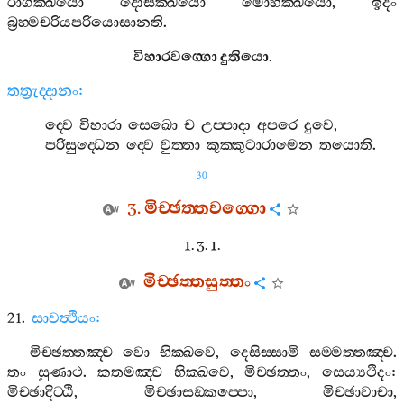
රාගක‍්ඛයො
දොසක‍්ඛයො
මොහක‍්ඛයො
,
ඉදං
බ්‍රහ‍්මචරියපරියොසානති
.
විහාරවග‍්ගො
දුතියො
.
තත්‍රුද‍්දානං
:
ද‍්වෙ
විහාරා
සෙඛො
ච
උප‍්පාදා
අපරෙ
දුවෙ
,
පරිසුද‍්ධෙන
ද‍්වෙ
වුත‍්තා
කුක‍්කුටාරාමෙන
තයොති
.
30
3.
මිච‍්ඡත‍්තවග‍්ගො
1. 3. 1.
මිච‍්ඡත‍්තසුත‍්තං
21.
සාවත්‍ථියං
:
මිච‍්ඡත‍්තඤ‍්ච
වො
භික‍්ඛවෙ
,
දෙසිස‍්සාමි
සම‍්මත‍්තඤ‍්ච
.
තං
සුණාථ
.
කතමඤ‍්ච
භික‍්ඛවෙ
,
මිච‍්ඡත‍්තං
,
සෙය්‍යථිදං
:
මිච‍්ඡාදිට‍්ඨි
,
මිච‍්ඡාසඞ‍්කප‍්පො
,
මිච‍්ඡාවාචා
,