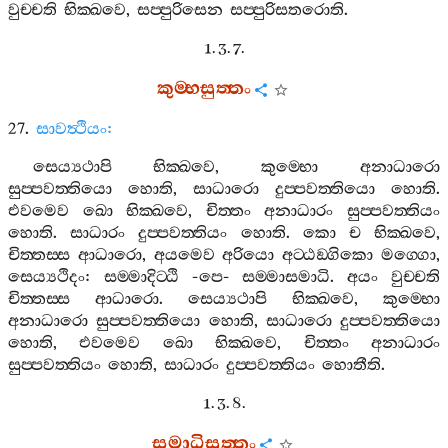
වුච‍්චති
භික‍්ඛවෙ
,
සප‍්පුරිසෙන
සප‍්පුරිසතරොති
.
1. 3. 7.
කුම‍්භසුත‍්තං
27.
සාවත්‍ථියං
:
සෙය්‍යථාපි
භික‍්ඛවෙ
,
කුම‍්භො
අනාධාරො
සුප‍්පවත‍්තියො
හොති
,
සාධාරො
දුප‍්පවත‍්තියො
හොති
.
එවමෙව
ඛො
භික‍්ඛවෙ
,
චිත‍්තං
අනාධාරං
සුප‍්පවත‍්තියං
හොති
.
සාධාරං
දුප‍්පවත‍්තියං
හොති
.
කො
ච
භික‍්ඛවෙ
,
චිත‍්තස‍්ස
ආධාරො
,
අයමෙව
අරියො
අට‍්ඨඞ‍්ගිකො
මග‍්ගො
,
සෙය්‍යථිදං
:
සම‍්මාදිට‍්ඨි
-
පෙ
-
සම‍්මාසමාධි
.
අයං
වුච‍්චති
චිත‍්තස‍්ස
ආධාරො
.
සෙය්‍යථාපි
භික‍්ඛවෙ
,
කුම‍්භො
අනාධාරො
සුප‍්පවත‍්තියො
හොති
,
සාධාරො
දුප‍්පවත‍්තියො
හොති
,
එවමෙව
ඛො
භික‍්ඛවෙ
,
චිත‍්තං
අනාධාරං
සුප‍්පවත‍්තියං
හොති
,
සාධාරං
දුප‍්පවත‍්තියං
හොතීති
.
1. 3. 8.
සමාධිසුත‍්තං