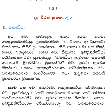
1. 5. 1.
විරාගසුත‍්තං
41.
සාවත්‍ථියං
:
අථ
ඛො
සම‍්බහුලා
භික‍්ඛු
යෙන
භගවා
තෙනුපසඞ‍්කමිංසු
.
උපසඞ‍්කමිත්‍වා
භගවන‍්තං
අභිවාදෙත්‍වා
එකමන‍්තං
නිසීදිංසු
.
එකමන‍්තං
නිසින‍්නො
ඛො
තෙ
භික‍්ඛු
භගවා
එතදවොච
:
සචෙ
වො
භික‍්ඛවෙ
,
අඤ‍්ඤතිත්‍ථියා
පරිබ‍්බාජකා
එවං
පුච‍්ඡෙය්‍යුං
, “
කිමත්‍ථියං
ආවුසො
,
සමණෙ
ගොතමෙ
බ්‍රහ‍්මචරියං
වුස‍්සතී
”
ති
?
එවං
පුට‍්ඨා
තුම‍්හෙ
භික‍්ඛවෙ
,
තෙසං
“
අඤ‍්ඤතිත්‍ථියානං
පරිබ‍්බාජකානං
එවං
ව්‍යාකරෙය්‍යාථ
.
රාගවිරාගත්‍ථං
ඛො
ආවුසො
භගවති
බ්‍රහ‍්මචරියං
වුස‍්සතී
”
ති
.
සචෙ
පන
වො
භික‍්ඛවෙ
,
අඤ‍්ඤතිත්‍ථියා
පරිබ‍්බාජකා
එවං
පුච‍්ඡෙය්‍යුං
: “
අත්‍ථි
පනාවුසො
මග‍්ගො
අත්‍ථි
පටිපදා
රාගවිරාගායා
”
ති
?
එවං
පුට‍්ඨා
තුම‍්හෙ
භික‍්ඛවෙ
,
තෙසං
අඤ‍්ඤතිත්‍ථියානං
පරිබ‍්බාජකානං
එවං
ව්‍යාකරෙය්‍යාථ
: