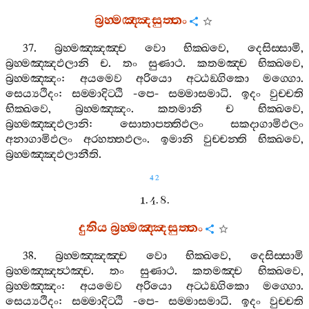
බ්‍රහ‍්මඤ‍්ඤසුත‍්තං
37.
බ්‍රහ‍්මඤ‍්ඤඤ‍්ච
වො
භික‍්ඛවෙ
,
දෙසිස‍්සාමි
,
බ්‍රහ‍්මඤ‍්ඤඵලානි
ච
.
තං
සුණාථ
.
කතමඤ‍්ච
භික‍්ඛවෙ
,
බ්‍රහ‍්මඤ‍්ඤං
:
අයමෙව
අරියො
අට‍්ඨඞ‍්ගිකො
මග‍්ගො
.
සෙය්‍යථිදං
:
සම‍්මාදිට‍්ඨි
-
පෙ
-
සම‍්මාසමාධි
.
ඉදං
වුච‍්චති
භික‍්ඛවෙ
,
බ්‍රහ‍්මඤ‍්ඤං
.
කතමානි
ච
භික‍්ඛවෙ
,
බ්‍රහ‍්මඤ‍්ඤඵලානි
:
සොතාපත‍්තිඵලං
සකදාගාමිඵලං
අනාගාමිඵලං
අරහත‍්තඵලං
.
ඉමානි
වුච‍්චන‍්ති
භික‍්ඛවෙ
,
බ්‍රහ‍්මඤ‍්ඤඵලානීති
.
42
1. 4. 8.
දුතිය
බ්‍රහ‍්මඤ‍්ඤසුත‍්තං
38.
බ්‍රහ‍්මඤ‍්ඤඤ‍්ච
වො
භික‍්ඛවෙ
,
දෙසිස‍්සාමි
බ්‍රහ‍්මඤ‍්ඤත්‍ථඤ‍්ච
.
තං
සුණාථ
.
කතමඤ‍්ච
භික‍්ඛවෙ
,
බ්‍රහ‍්මඤ‍්ඤං
:
අයමෙව
අරියො
අට‍්ඨඞ‍්ගිකො
මග‍්ගො
.
සෙය්‍යථිදං
:
සම‍්මාදිට‍්ඨි
-
පෙ
-
සම‍්මාසමාධි
.
ඉදං
වුච‍්චති