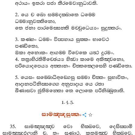
අථායං
ඉතරා
පජා
තීරමෙවානුධාවති
.
2.
යෙ
ච
ඛො
සම‍්මදක‍්ඛාතෙ
ධම‍්මෙ
ධම‍්මානුවත‍්තිනො
,
තෙ
ජනා
පාරමෙස‍්සන‍්ති
මච‍්චුධෙය්‍යං
සුදුත‍්තරං
.
3.
කණ‍්හං
ධම‍්මං
විප‍්පහාය
සුක‍්කං
භාවෙථ
පණ‍්ඩිතො
,
ඔකා
අනොකං
ආගම‍්ම
විවෙකෙ
යත්‍ථ
දූරමං
.
4.
තත්‍රාභිරතිමිච‍්ඡෙය්‍ය
හිත්‍වා
කාමෙ
අකිඤ‍්චනො
,
පරියොදපෙය්‍ය
අත‍්තානං
චිත‍්තක‍්ලෙසෙහි
පණ‍්ඩිතො
.
5.
යෙසං
සම‍්බොධිඅඞ‍්ගෙසු
සම‍්මා
චිත‍්තං
සුභාවිතං
,
ආදානපටිනිස‍්සග‍්ගෙ
අනුපාදාය
යෙ
රතා
ඛීණාසවා
ජුතිමන‍්තො
තෙ
ලොකෙ
පරිනිබ‍්බුතාති
.
1. 4. 5.
සාමඤ‍්ඤසුත‍්තං
35.
සාමඤ‍්ඤඤ‍්ච
වො
භික‍්ඛවෙ
,
දෙසිස‍්සාමි
සාමඤ‍්ඤඵලානි
ච
.
තං
සුණාථ
.
කතමඤ‍්ච
භික‍්ඛවෙ
,