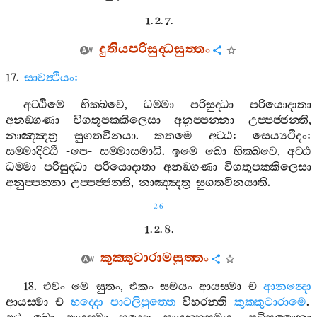
1. 2. 7.
දුතියපරිසුද‍්ධසුත‍්තං
17.
සාවත්‍ථියං
:
අට‍්ඨිමෙ
භික‍්ඛවෙ
,
ධම‍්මා
පරිසුද‍්ධා
පරියොදාතා
අනඞ‍්ගණා
විගතූපක‍්කිලෙසා
අනුප‍්පන‍්නා
උප‍්පජ‍්ජන‍්ති
,
නාඤ‍්ඤත්‍ර
සුගතවිනයා
.
කතමෙ
අට‍්ඨ
:
සෙය්‍යථිදං
:
සම‍්මාදිට‍්ඨි
-
පෙ
-
සම‍්මාසමාධි
.
ඉමෙ
ඛො
භික‍්ඛවෙ
,
අට‍්ඨ
ධම‍්මා
පරිසුද‍්ධා
පරියොදාතා
අනඞ‍්ගණා
විගතූපක‍්කිලෙසා
අනුප‍්පන‍්නා
උප‍්පජ‍්ජන‍්ති
,
නාඤ‍්ඤත්‍ර
සුගතවිනයාති
.
26
1. 2. 8.
කුක‍්කුටාරාමසුත‍්තං
18.
එවං
මෙ
සුතං
,
එකං
සමයං
ආයස‍්මා
ච
ආනන්‍දො
ආයස‍්මා
ච
භද‍්දො
පාටලිපුත‍්තෙ
විහරන‍්ති
කුක‍්කුටාරාමෙ
.