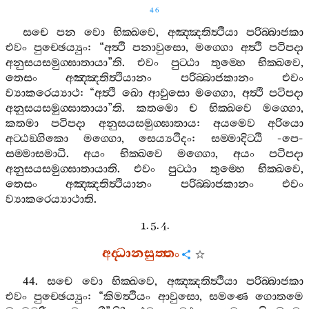
46
සචෙ
පන
වො
භික‍්ඛවෙ
,
අඤ‍්ඤතිත්‍ථියා
පරිබ‍්බාජකා
එවං
පුච‍්ඡෙය්‍යුං
: “
අත්‍ථි
පනාවුසො
,
මග‍්ගො
අත්‍ථි
පටිපදා
අනුසයසමුග‍්ඝාතායා
”
ති
.
එවං
පුට‍්ඨා
තුම‍්හෙ
භික‍්ඛවෙ
,
තෙසං
අඤ‍්ඤතිත්‍ථියානං
පරිබ‍්බාජකානං
එවං
ව්‍යාකරෙය්‍යාථ
: “
අත්‍ථි
ඛො
ආවුසො
මග‍්ගො
,
අත්‍ථි
පටිපදා
අනුසයසමුග‍්ඝාතායා
”
ති
.
කතමො
ච
භික‍්ඛවෙ
මග‍්ගො
,
කතමා
පටිපදා
අනුසයසමුග‍්ඝාතාය
:
අයමෙව
අරියො
අට‍්ඨඞ‍්ගිකො
මග‍්ගො
,
සෙය්‍යථිදං
:
සම‍්මාදිට‍්ඨි
-
පෙ
-
සම‍්මාසමාධි
.
අයං
භික‍්ඛවෙ
මග‍්ගො
,
අයං
පටිපදා
අනුසයසමුග‍්ඝාතායාති
.
එවං
පුට‍්ඨා
තුම‍්හෙ
භික‍්ඛවෙ
,
තෙසං
අඤ‍්ඤතිත්‍ථියානං
පරිබ‍්බාජකානං
එවං
ව්‍යාකරෙය්‍යාථාති
.
1. 5. 4.
අද‍්ධානසුත‍්තං
44.
සචෙ
වො
භික‍්ඛවෙ
,
අඤ‍්ඤතිත්‍ථියා
පරිබ‍්බාජකා
එවං
පුච‍්ඡෙය්‍යුං
: “
කිමත්‍ථියං
ආවුසො
,
සමණෙ
ගොතමෙ