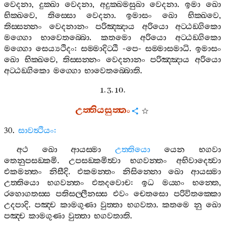
වෙදනා
,
දුක‍්ඛා
වෙදනා
,
අදුක‍්ඛමසුඛා
වෙදනා
.
ඉමා
ඛො
භික‍්ඛවෙ
,
තිස‍්සො
වෙදනා
.
ඉමාසං
ඛො
භික‍්ඛවෙ
,
තිස‍්සන‍්නං
වෙදනානං
පරිඤ‍්ඤාය
අරියො
අට‍්ඨඞ‍්ගිකො
මග‍්ගො
භාවෙතබ‍්බො
.
කතමො
අරියො
අට‍්ඨඞ‍්ගිකො
මග‍්ගො
සෙය්‍යථිදං
:
සම‍්මාදිට‍්ඨි
-
පෙ
-
සම‍්මාසමාධි
.
ඉමාසං
ඛො
භික‍්ඛවෙ
,
තිස‍්සන‍්නං
වෙදනානං
පරිඤ‍්ඤාය
අරියො
අට‍්ඨඞ‍්ගිකො
මග‍්ගො
භාවෙතබ‍්බොති
.
1. 3. 10.
උත‍්තියසුත‍්තං
30.
සාවත්‍ථියං
:
අථ
ඛො
ආයස‍්මා
උත‍්තියො
යෙන
භගවා
තෙනුපසඞ‍්කමි
.
උපසඞ‍්කමිත්‍වා
භගවන‍්තං
අභිවාදෙත්‍වා
එකමන‍්තං
නිසීදි
.
එකමන‍්තං
නිසින‍්නො
ඛො
ආයස‍්මා
උත‍්තියො
භගවන‍්තං
එතදවොච
:
ඉධ
මය‍්හං
භන‍්තෙ
,
රහොගතස‍්ස
පතිසල‍්ලීනස‍්ස
එවං
චෙතසො
පරිවිතක‍්කො
උදපාදි
.
පඤ‍්ච
කාමගුණා
වුත‍්තා
භගවතා
.
කතමෙ
නු
ඛො
පඤ‍්ච
කාමගුණා
වුත‍්තා
භගවතාති
.