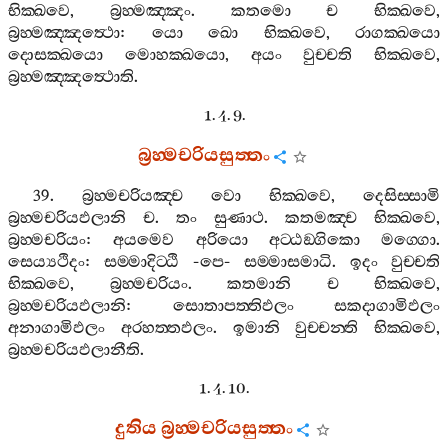
භික‍්ඛවෙ
,
බ්‍රහ‍්මඤ‍්ඤං
.
කතමො
ච
භික‍්ඛවෙ
,
බ්‍රහ‍්මඤ‍්ඤත්‍ථො
:
යො
ඛො
භික‍්ඛවෙ
,
රාගක‍්ඛයො
දොසක‍්ඛයො
මොහක‍්ඛයො
,
අයං
වුච‍්චති
භික‍්ඛවෙ
,
බ්‍රහ‍්මඤ‍්ඤත්‍ථොති
.
1. 4. 9.
බ්‍රහ‍්මචරියසුත‍්තං
39.
බ්‍රහ‍්මචරියඤ‍්ච
වො
භික‍්ඛවෙ
,
දෙසිස‍්සාමි
බ්‍රහ‍්මචරියඵලානි
ච
.
තං
සුණාථ
.
කතමඤ‍්ච
භික‍්ඛවෙ
,
බ්‍රහ‍්මචරියං
:
අයමෙව
අරියො
අට‍්ඨඞ‍්ගිකො
මග‍්ගො
.
සෙය්‍යථිදං
:
සම‍්මාදිට‍්ඨි
-
පෙ
-
සම‍්මාසමාධි
.
ඉදං
වුච‍්චති
භික‍්ඛවෙ
,
බ්‍රහ‍්මචරියං
.
කතමානි
ච
භික‍්ඛවෙ
,
බ්‍රහ‍්මචරියඵලානි
:
සොතාපත‍්තිඵලං
සකදාගාමිඵලං
අනාගාමිඵලං
අරහත‍්තඵලං
.
ඉමානි
වුච‍්චන‍්ති
භික‍්ඛවෙ
,
බ්‍රහ‍්මචරියඵලානීති
.
1. 4. 10.
දුතිය
බ්‍රහ‍්මචරියසුත‍්තං