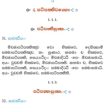
38
4.
පටිපත‍්තිවග‍්ගො
1. 4. 1.
පටිපත‍්තිසුත‍්තං
31.
සාවත්‍ථියං
:
මිච‍්ඡාපටිපත‍්තිඤ‍්ච
වො
භික‍්ඛවෙ
,
දෙසිස‍්සාමි
සම‍්මාපටිපත‍්තිඤ‍්ච
.
තං
සුණාථ
.
කතමා
ච
භික‍්ඛවෙ
,
මිච‍්ඡාපටිපත‍්ති
,
සෙය්‍යථිදං
:
මිච‍්ඡාදිට‍්ඨි
-
පෙ
-
මිච‍්ඡාසමාධි
.
අයං
වුච‍්චති
භික‍්ඛවෙ
,
මිච‍්ඡාපටිපත‍්ති
.
කතමා
ච
,
භික‍්ඛවෙ
සම‍්මාපටිපත‍්ති
,
සෙය්‍යථිදං
:
සම‍්මාදිට‍්ඨි
-
පෙ
-
සම‍්මාසමාධි
.
අයං
වුච‍්චති
භික‍්ඛවෙ
,
සම‍්මාපටිපත‍්තීති
.
1. 4. 2.
පටිපන‍්නසුත‍්තං
32.
සාවත්‍ථියං
: