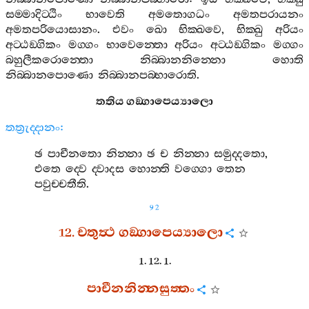
සම‍්මාදිට‍්ඨිං
භාවෙති
අමතොගධං
අමතපරායනං
අමතපරියොසානං
.
එවං
ඛො
භික‍්ඛවෙ
,
භික‍්ඛු
අරියං
අට‍්ඨඞ‍්ගිකං
මග‍්ගං
භාවෙන‍්තො
අරියං
අට‍්ඨඞ‍්ගිකං
මග‍්ගං
බහුලීකරොන‍්තො
නිබ‍්බානනින‍්නො
හොති
නිබ‍්බානපොණො
නිබ‍්බානපබ‍්භාරොති
.
තතිය
ගඞ‍්ගාපෙය්‍යාලො
තත්‍රුද‍්දානං
:
ඡ
පාචීනතො
නින‍්නා
ඡ
ච
නින‍්නා
සමුද‍්දතො
,
එතෙ
ද‍්වෙ
ද‍්වාදස
හොන‍්ති
වග‍්ගො
තෙන
පවුච‍්චතීති
.
92
12.
චතුත්‍ථ
ගඞ‍්ගාපෙය්‍යාලො
1. 12. 1.
පාචීනනින‍්නසුත‍්තං