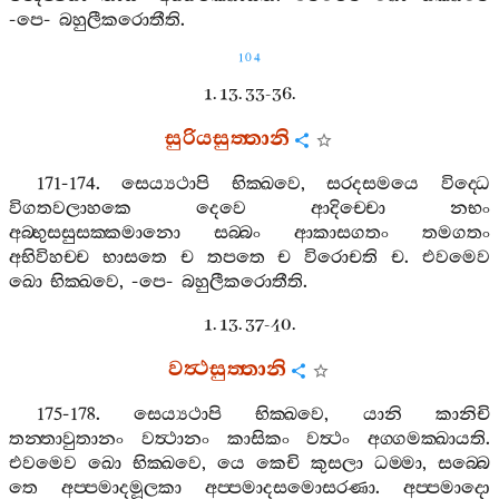
-
පෙ
-
බහුලීකරොතීති
.
104
1. 13. 33-36.
සුරියසුත‍්තානි
171-174.
සෙය්‍යථාපි
භික‍්ඛවෙ
,
සරදසමයෙ
විද‍්ධෙ
විගතවලාහකෙ
දෙවෙ
ආදිච‍්චො
නභං
අබ‍්භුසසුසක‍්කමානො
සබ‍්බං
ආකාසගතං
තමගතං
අභිවිහච‍්ච
භාසතෙ
ච
තපතෙ
ච
විරොචති
ච
.
එවමෙව
ඛො
භික‍්ඛවෙ
, -
පෙ
-
බහුලීකරොතීති
.
1. 13. 37-40.
වත්‍ථසුත‍්තානි
175-178.
සෙය්‍යථාපි
භික‍්ඛවෙ
,
යානි
කානිචි
තන‍්තාවුතානං
වත්‍ථානං
කාසිකං
වත්‍ථං
අග‍්ගමක‍්ඛායති
.
එවමෙව
ඛො
භික‍්ඛවෙ
,
යෙ
කෙචි
කුසලා
ධම‍්මා
,
සබ‍්බෙ
තෙ
අප‍්පමාදමූලකා
අප‍්පමාදසමොසරණා
.
අප‍්පමාදො