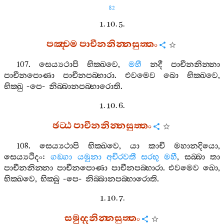
82
1. 10. 5.
පඤ‍්චම
පාචීනනින‍්නසුත‍්තං
107.
සෙය්‍යථාපි
භික‍්ඛවෙ
,
මහී
නදී
පාචීනනින‍්නා
පාචීනපොණා
පාචීනපබ‍්භාරා
.
එවමෙව
ඛො
භික‍්ඛවෙ
,
භික‍්ඛු
-
පෙ
-
නිබ‍්බානපබ‍්භාරොති
.
1. 10. 6.
ඡට‍්ඨ
පාචීනනින‍්නසුත‍්තං
108.
සෙය්‍යථාපි
භික‍්ඛවෙ
,
යා
කාචි
මහානදියො
,
සෙය්‍යථිදං
:
ගඞ‍්ගා
යමුනා
අචිරවතී
සරභූ
මහී
,
සබ‍්බා
තා
පාචීනනින‍්නා
පාචීනපොණා
පාචීනපබ‍්භාරා
.
එවමෙව
ඛො
,
භික‍්ඛවෙ
,
භික‍්ඛු
-
පෙ
-
නිබ‍්බානපබ‍්භාරොති
.
1. 10. 7.
සමුද‍්දනින‍්නසුත‍්තං