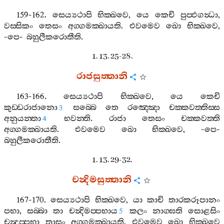
159-162.
සෙය්‍යථාපි
භික‍්ඛවෙ
,
යෙ
කෙචි
පුප‍්ඵගන්‍ධා
,
වස‍්සිකං
තෙසං
අග‍්ගමක‍්ඛායති
.
එවමෙව
ඛො
භික‍්ඛවෙ
,
-
පෙ
-
බහුලීකරොතීති
.
1. 13. 25-28.
රාජසුත‍්තානි
163-166.
සෙය්‍යථාපි
භික‍්ඛවෙ
,
යෙ
කෙචි
කුඩ‍්ඩරාජානො
සබ‍්බෙ
තෙ
රඤ‍්ඤො
චක‍්කවත‍්තිස‍්ස
3
අනුයන‍්තා
භවන‍්ති
.
රාජා
තෙසං
චක‍්කවත‍්ති
4
අග‍්ගමක‍්ඛායති
.
එවමෙව
ඛො
භික‍්ඛවෙ
, -
පෙ
-
බහුලීකරොතීති
.
1. 13. 29-32.
චන්‍දිමසුත‍්තානි
167-170.
සෙය්‍යථාපි
භික‍්ඛවෙ
,
යා
කාචි
තාරකරූපානං
පභා
,
සබ‍්බා
තා
චන්‍දිමප‍්පභාය
කලං
නාග‍්ඝති
සොළසිං
5
චන්‍දප‍්පභා
තාසං
අග‍්ගමක‍්ඛායති
.
එවමෙව
ඛො
භික‍්ඛවෙ