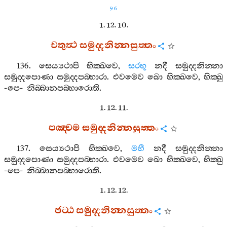
96
1. 12. 10.
චතුත්‍ථ
සමුද‍්දනින‍්නසුත‍්තං
136.
සෙය්‍යථාපි
භික‍්ඛවෙ
,
සරභූ
නදී
සමුද‍්දනින‍්නා
සමුද‍්දපොණා
සමුද‍්දපබ‍්භාරා
.
එවමෙව
ඛො
භික‍්ඛවෙ
,
භික‍්ඛු
-
පෙ
-
නිබ‍්බානපබ‍්භාරොති
.
1. 12. 11.
පඤ‍්චම
සමුද‍්දනින‍්නසුත‍්තං
137.
සෙය්‍යථාපි
භික‍්ඛවෙ
,
මහී
නදී
සමුද‍්දනින‍්නා
සමුද‍්දපොණා
සමුද‍්දපබ‍්භාරා
.
එවමෙව
ඛො
භික‍්ඛවෙ
,
භික‍්ඛු
-
පෙ
-
නිබ‍්බානපබ‍්භාරොති
.
1. 12. 12.
ඡට‍්ඨ
සමුද‍්දනින‍්නසුත‍්තං