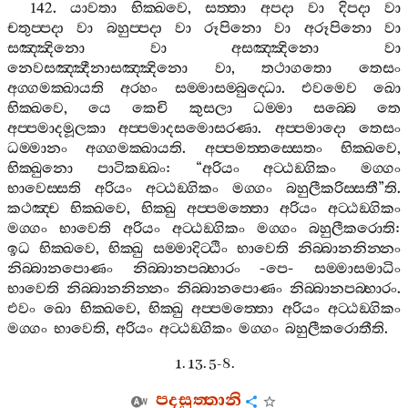
142.
යාවතා
භික‍්ඛවෙ
,
සත‍්තා
අපදා
වා
දිපදා
වා
චතුප‍්පදා
වා
බහුප‍්පදා
වා
රූපිනො
වා
අරූපිනො
වා
සඤ‍්ඤිනො
වා
අසඤ‍්ඤිනො
වා
නෙවසඤ‍්ඤීනාසඤ‍්ඤිනො
වා
,
තථාගතො
තෙසං
අග‍්ගමක‍්ඛායති
අරහං
සම‍්මාසම‍්බුද‍්ධො
.
එවමෙව
ඛො
භික‍්ඛවෙ
,
යෙ
කෙචි
කුසලා
ධම‍්මා
සබ‍්බෙ
තෙ
අප‍්පමාදමූලකා
අප‍්පමාදසමොසරණා
.
අප‍්පමාදො
තෙසං
ධම‍්මානං
අග‍්ගමක‍්ඛායති
.
අප‍්පමත‍්තස‍්සෙතං
භික‍්ඛවෙ
,
භික‍්ඛුනො
පාටිකඞ‍්ඛං
: “
අරියං
අට‍්ඨඞ‍්ගිකං
මග‍්ගං
භාවෙස‍්සති
අරියං
අට‍්ඨඞ‍්ගිකං
මග‍්ගං
බහුලීකරිස‍්සතී
”
ති
.
කථඤ‍්ච
භික‍්ඛවෙ
,
භික‍්ඛු
අප‍්පමත‍්තො
අරියං
අට‍්ඨඞ‍්ගිකං
මග‍්ගං
භාවෙති
අරියං
අට‍්ඨඞ‍්ගිකං
මග‍්ගං
බහුලීකරොති
:
ඉධ
භික‍්ඛවෙ
,
භික‍්ඛු
සම‍්මාදිට‍්ඨිං
භාවෙති
නිබ‍්බානනින‍්නං
නිබ‍්බානපොණං
නිබ‍්බානපබ‍්භාරං
-
පෙ
-
සම‍්මාසමාධිං
භාවෙති
නිබ‍්බානනින‍්නං
නිබ‍්බානපොණං
නිබ‍්බානපබ‍්භාරං
.
එවං
ඛො
භික‍්ඛවෙ
,
භික‍්ඛු
අප‍්පමත‍්තො
අරියං
අට‍්ඨඞ‍්ගිකං
මග‍්ගං
භාවෙති
,
අරියං
අට‍්ඨඞ‍්ගිකං
මග‍්ගං
බහුලීකරොතීති
.
1. 13. 5-8.
පදසුත‍්තානි