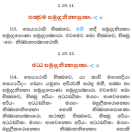
1. 10. 11.
පඤ‍්චම
සමුද‍්දනින‍්නසුත‍්තං
113.
සෙය්‍යථාපි
භික‍්ඛවෙ
,
මහී
නදී
සමුද‍්දනින‍්නා
සමුද‍්දපොණා
සමුද‍්දපබ‍්භාරා
.
එවමෙව
ඛො
භික‍්ඛවෙ
,
භික‍්ඛු
-
පෙ
-
නිබ‍්බානපබ‍්භාරොති
.
1. 10. 12.
ඡට‍්ඨ
සමුද‍්දනින‍්නසුත‍්තං
114.
සෙය්‍යථාපි
භික‍්ඛවෙ
,
යා
කාචි
මහානදියා
සෙය්‍යථීදං
:
ගඞ‍්ගා
යමුනා
අචිරවතී
සරභූ
මහී
,
සබ‍්බා
තා
සමුද‍්දනින‍්නා
සමුද‍්දපොණා
සමුද‍්දපබ‍්භාරා
.
එවමෙව
ඛො
භික‍්ඛවෙ
,
භික‍්ඛු
අරියං
අට‍්ඨඞ‍්ගිකං
මග‍්ගං
භාවෙන‍්තො
අරියං
අට‍්ඨඞ‍්ගිකං
මග‍්ගං
බහුලීකරොන‍්තො
නිබ‍්බානනින‍්නො
හොති
නිබ‍්බානපොණො
නිබ‍්බානපබ‍්භාරො
.
කථඤ‍්ච
භික‍්ඛවෙ
,
භික‍්ඛු
අරියං
අට‍්ඨඞ‍්ගිකං
මග‍්ගං
භාවෙන‍්තො
අරියං
අට‍්ඨඞ‍්ගිකං
මග‍්ගං
බහුලීකරොන‍්තො
නිබ‍්බානනින‍්නො
හොති