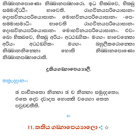
නිබ‍්බානපොණො
නිබ‍්බානපබ‍්භාරො
.
ඉධ
භික‍්ඛවෙ
,
භික‍්ඛු
සම‍්මාදිට‍්ඨිං
භාවෙති
.
රාගවිනයපරියොසානං
දොසවිනයපරියොසානං
මොහවිනයපරියොසානං
-
පෙ
-
සම‍්මාසමාධිං
භාවෙති
රාගවිනයපරියොසානං
දොසවිනයපරියොසානං
මොහවිනයපරියොසානං
.
එවං
ඛො
භික‍්ඛවෙ
,
භික‍්ඛු
අරියං
අට‍්ඨඞ‍්ගිකං
මග‍්ගං
භාවෙන‍්තො
අරියං
අට‍්ඨඞ‍්ගිකං
මග‍්ගං
බහුලීකරොන‍්තො
නිබ‍්බානනින‍්නො
හොති
නිබ‍්බානපොණො
නිබ‍්බානපබ‍්භාරොති
.
දුතියගඞ‍්ගාපෙය්‍යාලී
.
තත්‍රුද‍්දානං
:
ඡ
පාචීනතො
නින‍්නා
ඡ
ච
නින‍්නා
සමුද‍්දතො
;
එතෙ
ද‍්වෙ
ද‍්වාදස
හොන‍්ති
වග‍්ගො
තෙන
පවුච‍්චතීති
.
86
11.
තතිය
ගඞ‍්ගාපෙය්‍යාලො