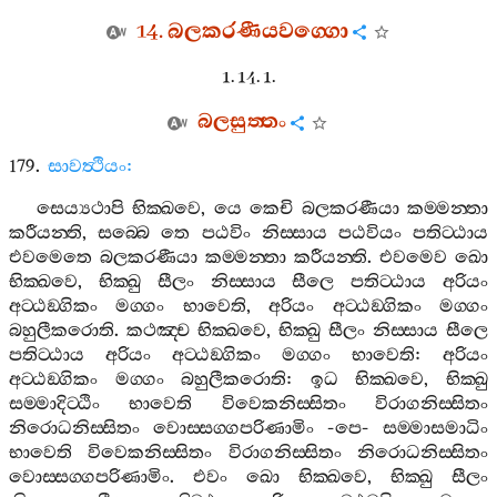
14.
බලකරණීයවග‍්ගො
1. 14. 1.
බලසුත‍්තං
179.
සාවත්‍ථියං
:
සෙය්‍යථාපි
භික‍්ඛවෙ
,
යෙ
කෙචි
බලකරණීයා
කම‍්මන‍්තා
කරීයන‍්ති
,
සබ‍්බෙ
තෙ
පඨවිං
නිස‍්සාය
පඨවියං
පතිට‍්ඨාය
එවමෙතෙ
බලකරණීයා
කම‍්මන‍්තා
කරීයන‍්ති
.
එවමෙව
ඛො
භික‍්ඛවෙ
,
භික‍්ඛු
සීලං
නිස‍්සාය
සීලෙ
පතිට‍්ඨාය
අරියං
අට‍්ඨඞ‍්ගිකං
මග‍්ගං
භාවෙති
,
අරියං
අට‍්ඨඞ‍්ගිකං
මග‍්ගං
බහුලීකරොති
.
කථඤ‍්ච
භික‍්ඛවෙ
,
භික‍්ඛු
සීලං
නිස‍්සාය
සීලෙ
පතිට‍්ඨාය
අරියං
අට‍්ඨඞ‍්ගිකං
මග‍්ගං
භාවෙති
:
අරියං
අට‍්ඨඞ‍්ගිකං
මග‍්ගං
බහුලීකරොති
:
ඉධ
භික‍්ඛවෙ
,
භික‍්ඛු
සම‍්මාදිට‍්ඨිං
භාවෙති
විවෙකනිස‍්සිතං
විරාගනිස‍්සිතං
නිරොධනිස‍්සිතං
වොස‍්සග‍්ගපරිණාමිං
-
පෙ
-
සම‍්මාසමාධිං
භාවෙති
විවෙකනිස‍්සිතං
විරාගනිස‍්සිතං
නිරොධනිස‍්සිතං
වොස‍්සග‍්ගපරිණාමිං
.
එවං
ඛො
භික‍්ඛවෙ
,
භික‍්ඛු
සීලං