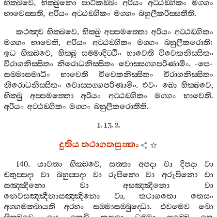
භික‍්ඛවෙ
,
භික‍්ඛුනො
පාටිකඞ‍්ඛං
අරියං
අට‍්ඨඞ‍්ගිකං
මග‍්ගං
භාවෙස‍්සති
,
අරියං
අට‍්ඨඞ‍්ගිකං
මග‍්ගං
බහුලීකරිස‍්සතීති
.
කථඤ‍්ච
භික‍්ඛවෙ
,
භික‍්ඛු
අප‍්පමත‍්තො
අරියං
අට‍්ඨඞ‍්ගිකං
මග‍්ගං
භාවෙති
,
අරියං
අට‍්ඨඞ‍්ගිකං
මග‍්ගං
බහුලීකරොති
:
ඉධ
භික‍්ඛවෙ
,
භික‍්ඛු
සම‍්මාදිට‍්ඨිං
භාවෙති
විවෙකනිස‍්සිතං
විරාගනිස‍්සිතං
නිරොධනිස‍්සිතං
වොස‍්සග‍්ගපරිණාමිං
. -
පෙ
-
සම‍්මාසමාධිං
භාවෙති
විවෙකනිස‍්සිතං
විරාගනිස‍්සිතං
නිරොධනිස‍්සිතං
වොස‍්සග‍්ගපරිණාමිං
.
එවං
ඛො
භික‍්ඛවෙ
,
භික‍්ඛු
අප‍්පමත‍්තො
අරියං
අට‍්ඨඞ‍්ගිකං
මග‍්ගං
භාවෙති
.
අරියං
අට‍්ඨඞ‍්ගිකං
මග‍්ගං
බහුලීකරොතීති
.
1. 13. 2.
දුතිය
තථාගතසුත‍්තං
140.
යාවතා
භික‍්ඛවෙ
,
සත‍්තා
අපදා
වා
දිපදා
වා
චතුප‍්පදා
වා
බහුප‍්පදා
වා
රූපිනො
වා
අරූපිනො
වා
සඤ‍්ඤිනො
වා
අසඤ‍්ඤිනො
වා
නෙවසඤ‍්ඤීනාසඤ‍්ඤිනො
වා
,
තථාගතො
තෙසං
අග‍්ගමක‍්ඛායති
අරහං
සම‍්මාසම‍්බුද‍්ධො
.
එවමෙව
ඛො