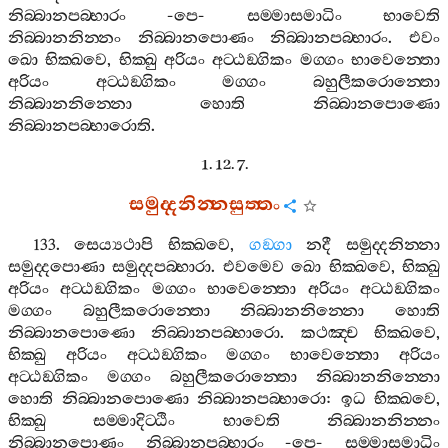
නිබ‍්බානපබ‍්භාරං
-
පෙ
-
සම‍්මාසමාධිං
භාවෙති
නිබ‍්බානනින‍්නං
නිබ‍්බානපොණං
නිබ‍්බානපබ‍්භාරං
.
එවං
ඛො
භික‍්ඛවෙ
,
භික‍්ඛු
අරියං
අට‍්ඨඞ‍්ගිකං
මග‍්ගං
භාවෙන‍්තො
අරියං
අට‍්ඨඞ‍්ගිකං
මග‍්ගං
බහුලීකරොන‍්තො
නිබ‍්බානනින‍්නො
හොති
නිබ‍්බානපොණො
නිබ‍්බානපබ‍්භාරොති
.
1. 12. 7.
සමුද‍්දනින‍්නසුත‍්තං
133.
සෙය්‍යථාපි
භික‍්ඛවෙ
,
ගඞ‍්ගා
නදී
සමුද‍්දනින‍්නා
සමුද‍්දපොණා
සමුද‍්දපබ‍්භාරා
.
එවමෙව
ඛො
භික‍්ඛවෙ
,
භික‍්ඛු
අරියං
අට‍්ඨඞ‍්ගිකං
මග‍්ගං
භාවෙන‍්තො
අරියං
අට‍්ඨඞ‍්ගිකං
මග‍්ගං
බහුලීකරොන‍්තො
නිබ‍්බානනින‍්නො
හොති
නිබ‍්බානපොණො
නිබ‍්බානපබ‍්භාරො
.
කථඤ‍්ච
භික‍්ඛවෙ
,
භික‍්ඛු
අරියං
අට‍්ඨඞ‍්ගිකං
මග‍්ගං
භාවෙන‍්තො
අරියං
අට‍්ඨඞ‍්ගිකං
මග‍්ගං
බහුලීකරොන‍්තො
නිබ‍්බානනින‍්නො
හොති
නිබ‍්බානපොණො
නිබ‍්බානපබ‍්භාරො
:
ඉධ
භික‍්ඛවෙ
,
භික‍්ඛු
සම‍්මාදිට‍්ඨිං
භාවෙති
නිබ‍්බානනින‍්නං
නිබ‍්බානපොණං
නිබ‍්බානපබ‍්භාරං
-
පෙ
-
සම‍්මාසමාධිං