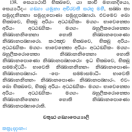
138.
සෙය්‍යථාපි
භික‍්ඛවෙ
,
යා
කාචි
මහානදියො
,
සෙය්‍යථිදං
:
ගඞ‍්ගා
යමුනා
අචිරවතී
සරභූ
මහී
,
සබ‍්බා
තා
සමුද‍්දනින‍්නා
සමුද‍්දපොණා
සමුද‍්දපබ‍්භාරා
.
එවමෙව
ඛො
භික‍්ඛවෙ
,
භික‍්ඛු
අරියං
අට‍්ඨඞ‍්ගිකං
මග‍්ගං
භාවෙන‍්තො
අරියං
අට‍්ඨඞ‍්ගිකං
මග‍්ගං
බහුලීකරොන‍්තො
නිබ‍්බානනින‍්නො
හොති
නිබ‍්බානපොණො
නිබ‍්බානපබ‍්භාරො
.
කථඤ‍්ච
භික‍්ඛවෙ
,
භික‍්ඛු
අරියං
අට‍්ඨඞ‍්ගිකං
මග‍්ගං
භාවෙන‍්තො
අරියං
අට‍්ඨඞ‍්ගිකං
මග‍්ගං
බහුලීකරොන‍්තො
නිබ‍්බානනින‍්නො
හොති
නිබ‍්බානපොණො
නිබ‍්බානපබ‍්භාරො
:
ඉධ
භික‍්ඛවෙ
,
භික‍්ඛු
සම‍්මාදිට‍්ඨිං
භාවෙති
නිබ‍්බානනින‍්නං
නිබ‍්බානපොණං
නිබ‍්බානපබ‍්භාරං
-
පෙ
-
සම‍්මාසමාධිං
භාවෙති
නිබ‍්බානනින‍්නං
නිබ‍්බානපොණං
නිබ‍්බානපබ‍්භාරං
.
එවං
ඛො
භික‍්ඛවෙ
,
භික‍්ඛු
අරියං
අට‍්ඨඞ‍්ගිකං
මග‍්ගං
භාවෙන‍්තො
අරියං
අට‍්ඨඞ‍්ගිකං
මග‍්ගං
බහුලීකරොන‍්තො
නිබ‍්බානනින‍්නො
හොති
නිබ‍්බානපොණො
නිබ‍්බානපබ‍්භාරොති
.
චතුත්‍ථ
ගඞ‍්ගාපෙය්‍යාලි
තත්‍රුද‍්දානං
: