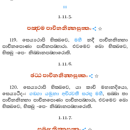
88
1. 11. 5.
පඤ‍්චම
පාචීනනින‍්නසුත‍්තං
119.
සෙය්‍යථාපි
භික‍්ඛවෙ
,
මහී
නදී
පාචීනනින‍්නා
පාචීනපොණා
පාචීනපබ‍්භාරා
.
එවමෙව
ඛො
භික‍්ඛවෙ
,
භික‍්ඛු
-
පෙ
-
නිබ‍්බානපබ‍්භාරොති
.
1. 11. 6.
ඡට‍්ඨ
පාචීනනින‍්නසුත‍්තං
120.
සෙය්‍යථාපි
භික‍්ඛවෙ
,
යා
කාචි
මහානදියො
,
සෙය්‍යථිදං
:
ගඞ‍්ගා
යමුනා
අචිරවතී
සරභූ
මහී
,
සබ‍්බා
තා
පාචීනනින‍්නා
පාචීනපොණා
පාචීනපබ‍්භාරා
,
එවමෙව
ඛො
භික‍්ඛවෙ
,
භික‍්ඛු
-
පෙ
-
නිබ‍්බානපබ‍්භාරොති
.
1. 11. 7.
සමුද‍්දනින‍්නසුත‍්තං