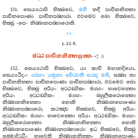
131.
සෙය්‍යථාපි
භික‍්ඛවෙ
,
මහී
නදී
පාචීනනින‍්නා
පාචීනපොණා
පාචීනපබ‍්භාරා
.
එවමෙව
ඛො
භික‍්ඛවෙ
,
භික‍්ඛු
-
පෙ
-
නිබ‍්බානපබ‍්භාරොති
.
94
1. 12. 6.
ඡට‍්ඨ
පාචීනනින‍්නසුත‍්තං
132.
සෙය්‍යථාපි
භික‍්ඛවෙ
,
යා
කාචි
මහානදියො
,
සෙය්‍යථිදං
:
ගඞ‍්ගා
යමුනා
අචිරවතී
සරභූ
මහී
,
සබ‍්බා
තා
පාචීනනින‍්නා
පාචීනපොණා
පාචීනපබ‍්භාරා
.
එවමෙව
ඛො
භික‍්ඛවෙ
,
භික‍්ඛු
අරියං
අට‍්ඨඞ‍්ගිකං
මග‍්ගං
භාවෙන‍්තො
අරියං
අට‍්ඨඞ‍්ගිකං
මග‍්ගං
බහුලීකරොන‍්තො
නිබ‍්බානනින‍්නො
හොති
නිබ‍්බානපොණො
නිබ‍්බානපබ‍්භාරො
.
කථඤ‍්ච
භික‍්ඛවෙ
,
භික‍්ඛු
අරියං
අට‍්ඨඞ‍්ගිකං
මග‍්ගං
භාවෙන‍්තො
අරියං
අට‍්ඨඞ‍්ගිකං
මග‍්ගං
බහුලීකරොන‍්තො
නිබ‍්බානනින‍්නො
හොති
නිබ‍්බානපොණො
නිබ‍්බානපබ‍්භාරො
:
ඉධ
භික‍්ඛවෙ
,
භික‍්ඛු
සම‍්මාදිට‍්ඨිං
භාවෙති
නිබ‍්බානනින‍්නං
නිබ‍්බානපොණං