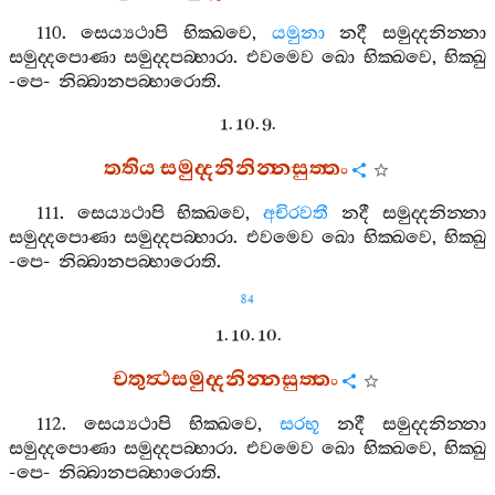
110.
සෙය්‍යථාපි
භික‍්ඛවෙ
,
යමුනා
නදී
සමුද‍්දනින‍්නා
සමුද‍්දපොණා
සමුද‍්දපබ‍්භාරා
.
එවමෙව
ඛො
භික‍්ඛවෙ
,
භික‍්ඛු
-
පෙ
-
නිබ‍්බානපබ‍්භාරොති
.
1. 10. 9.
තතිය
සමුද‍්දනිනින‍්නසුත‍්තං
111.
සෙය්‍යථාපි
භික‍්ඛවෙ
,
අචිරවතී
නදී
සමුද‍්දනින‍්නා
සමුද‍්දපොණා
සමුද‍්දපබ‍්භාරා
.
එවමෙව
ඛො
භික‍්ඛවෙ
,
භික‍්ඛු
-
පෙ
-
නිබ‍්බානපබ‍්භාරොති
.
84
1. 10. 10.
චතුත්‍ථසමුද‍්දනින‍්නසුත‍්තං
112.
සෙය්‍යථාපි
භික‍්ඛවෙ
,
සරභූ
නදී
සමුද‍්දනින‍්නා
සමුද‍්දපොණා
සමුද‍්දපබ‍්භාරා
.
එවමෙව
ඛො
භික‍්ඛවෙ
,
භික‍්ඛු
-
පෙ
-
නිබ‍්බානපබ‍්භාරොති
.