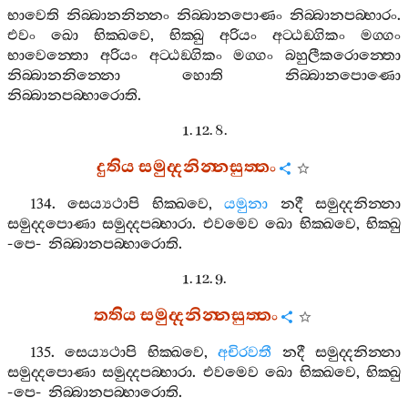
භාවෙති
නිබ‍්බානනින‍්නං
නිබ‍්බානපොණං
නිබ‍්බානපබ‍්භාරං
.
එවං
ඛො
භික‍්ඛවෙ
,
භික‍්ඛු
අරියං
අට‍්ඨඞ‍්ගිකං
මග‍්ගං
භාවෙන‍්තො
අරියං
අට‍්ඨඞ‍්ගිකං
මග‍්ගං
බහුලීකරොන‍්තො
නිබ‍්බානනින‍්නො
හොති
නිබ‍්බානපොණො
නිබ‍්බානපබ‍්භාරොති
.
1. 12. 8.
දුතිය
සමුද‍්දනින‍්නසුත‍්තං
134.
සෙය්‍යථාපි
භික‍්ඛවෙ
,
යමුනා
නදී
සමුද‍්දනින‍්නා
සමුද‍්දපොණා
සමුද‍්දපබ‍්භාරා
.
එවමෙව
ඛො
භික‍්ඛවෙ
,
භික‍්ඛු
-
පෙ
-
නිබ‍්බානපබ‍්භාරොති
.
1. 12. 9.
තතිය
සමුද‍්දනින‍්නසුත‍්තං
135.
සෙය්‍යථාපි
භික‍්ඛවෙ
,
අචිරවතී
නදී
සමුද‍්දනින‍්නා
සමුද‍්දපොණා
සමුද‍්දපබ‍්භාරා
.
එවමෙව
ඛො
භික‍්ඛවෙ
,
භික‍්ඛු
-
පෙ
-
නිබ‍්බානපබ‍්භාරොති
.