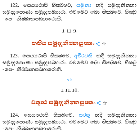
122.
සෙය්‍යථාපි
භික‍්ඛවෙ
,
යමුනා
නදී
සමුද‍්දනින‍්නා
සමුද‍්දපොණා
සමුද‍්දපබ‍්භාරා
.
එවමෙව
ඛො
භික‍්ඛවෙ
,
භික‍්ඛු
-
පෙ
-
නිබ‍්බානපබ‍්භාරොති
.
1. 11. 9.
තතිය
සමුද‍්දනින‍්නසුත‍්තං
123.
සෙය්‍යථාපි
භික‍්ඛවෙ
,
අචිරවතී
නදී
සමුද‍්දනින‍්නා
සමුද‍්දපොණා
සමුද‍්දපබ‍්භාරා
.
එවමෙව
ඛො
භික‍්ඛවෙ
,
භික‍්ඛු
-
පෙ
-
නිබ‍්බානපබ‍්භාරොති
.
90
1. 11. 10.
චතුත්‍ථ
සමුද‍්දනින‍්නසුත‍්තං
124.
සෙය්‍යථාපි
භික‍්ඛවෙ
,
සරභූ
නදී
සමුද‍්දනින‍්නා
සමුද‍්දපොණා
සමුද‍්දපබ‍්භාරා
.
එවමෙව
ඛො
භික‍්ඛවෙ
,
භික‍්ඛු
-
පෙ
-
නිබ‍්බානපබ‍්භාරොති
.