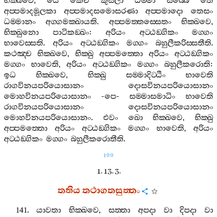
භික‍්ඛවෙ
,
යෙ
කෙචි
කුසලා
ධම‍්මා
සබ‍්බෙ
තෙ
අප‍්පමාදමූලකා
අප‍්පමාදසමොසරණා
අප‍්පමාදො
තෙසං
ධම‍්මානං
අග‍්ගමක‍්ඛායති
.
අප‍්පමත‍්තස‍්සෙතං
භික‍්ඛවෙ
,
භික‍්ඛුනො
පාටිකඞ‍්ඛං
:
අරියං
අට‍්ඨඞ‍්ගිකං
මග‍්ගං
භාවෙස‍්සති
.
අරියං
අට‍්ඨඞ‍්ගිකං
මග‍්ගං
බහුලීකරිස‍්සතීති
.
කථඤ‍්ච
භික‍්ඛවෙ
,
භික‍්ඛු
අප‍්පමත‍්තො
අරියං
අට‍්ඨඞ‍්ගිකං
මග‍්ගං
භාවෙති
,
අරියං
අට‍්ඨඞ‍්ගිකං
මග‍්ගං
බහුලීකරොති
:
ඉධ
භික‍්ඛවෙ
,
භික‍්ඛු
සම‍්මාදිට‍්ඨිං
භාවෙති
රාගවිනයපරියොසානං
දොසවිනයපරියොසානං
මොහවිනයපරියොසානං
-
පෙ
-
සම‍්මාසමාධිං
භාවෙති
රාගවිනයපරියොසානං
දොසවිනයපරියොසානං
මොහවිනයපරියොසානං
.
එවං
ඛො
භික‍්ඛවෙ
,
භික‍්ඛු
අප‍්පමත‍්තො
අරියං
අට‍්ඨඞ‍්ගිකං
මග‍්ගං
භාවෙති
,
අරියං
අට‍්ඨඞ‍්ගිකං
මග‍්ගං
බහුලීකරොතීති
.
100
1. 13. 3.
තතිය
තථාගතසුත‍්තං
141.
යාවතා
භික‍්ඛවෙ
,
සත‍්තා
අපදා
වා
දිපදා
වා