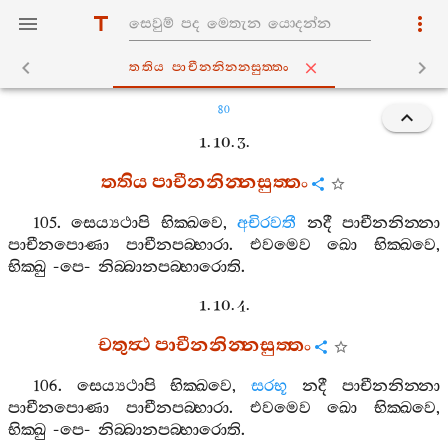
තතිය පාචීනනින‍්නසුත‍්තං
80
1. 10. 3.
තතිය
පාචීනනින‍්නසුත‍්තං
105.
සෙය්‍යථාපි
භික‍්ඛවෙ
,
අචිරවතී
නදී
පාචීනනින‍්නා
පාචීනපොණා
පාචීනපබ‍්භාරා
.
එවමෙව
ඛො
භික‍්ඛවෙ
,
භික‍්ඛු
-
පෙ
-
නිබ‍්බානපබ‍්භාරොති
.
1. 10. 4.
චතුත්‍ථ
පාචීනනින‍්නසුත‍්තං
106.
සෙය්‍යථාපි
භික‍්ඛවෙ
,
සරභූ
නදී
පාචීනනින‍්නා
පාචීනපොණා
පාචීනපබ‍්භාරා
.
එවමෙව
ඛො
භික‍්ඛවෙ
,
භික‍්ඛු
-
පෙ
-
නිබ‍්බානපබ‍්භාරොති
.