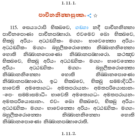
1. 11. 1.
පාචීනනින‍්නසුත‍්තං
115.
සෙය්‍යථාපි
භික‍්ඛවෙ
,
ගඞ‍්ගා
නදී
පාචීනනින‍්නා
පාචීනපොණා
පාචීනපබ‍්භාරා
.
එවමෙව
ඛො
භික‍්ඛවෙ
,
භික‍්ඛු
අරියං
අට‍්ඨඞ‍්ගිකං
මග‍්ගං
භාවෙන‍්තො
අරියං
අට‍්ඨඞ‍්ගිකං
මග‍්ගං
බහුලීකරොන‍්තො
නිබ‍්බානනින‍්නො
හොති
නිබ‍්බානපොණො
නිබ‍්බානපබ‍්භාරො
.
කථඤ‍්ච
භික‍්ඛවෙ
,
භික‍්ඛු
අරියං
අට‍්ඨඞ‍්ගිකං
මග‍්ගං
භාවෙන‍්තො
අරියං
අට‍්ඨඞ‍්ගිකං
මග‍්ගං
බහුලීකරොන‍්තො
නිබ‍්බානනින‍්නො
හොති
නිබ‍්බානපොණො
නිබ‍්බානපබ‍්භාරො
.
ඉධ
භික‍්ඛවෙ
,
භික‍්ඛු
සම‍්මාදිට‍්ඨිං
භාවෙති
අමතොගධං
අමතපරායනං
අමතපරියොසානං
-
පෙ
-
සම‍්මාසමාධිං
භාවෙති
අමතොගධං
අමතපරායනං
අමතපරියොසානං
.
එවං
ඛො
භික‍්ඛවෙ
,
භික‍්ඛු
අරියං
අට‍්ඨඞ‍්ගිකං
මග‍්ගං
භාවෙන‍්තො
අරියං
අට‍්ඨඞ‍්ගිකං
මග‍්ගං
බහුලීකරොන‍්තො
නිබ‍්බානනින‍්නො
හොති
නිබ‍්බානපොණො
නිබ‍්බානපබ‍්භාරොති
.
1. 11. 2.