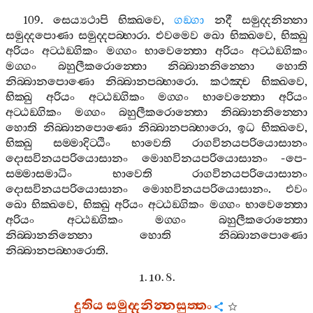
109.
සෙය්‍යථාපි
භික‍්ඛවෙ
,
ගඞ‍්ගා
නදී
සමුද‍්දනින‍්නා
සමුද‍්දපොණා
සමුද‍්දපබ‍්භාරා
.
එවමෙව
ඛො
භික‍්ඛවෙ
,
භික‍්ඛු
අරියං
අට‍්ඨඞ‍්ගිකං
මග‍්ගං
භාවෙන‍්තො
අරියං
අට‍්ඨඞ‍්ගිකං
මග‍්ගං
බහුලීකරොන‍්තො
නිබ‍්බානනින‍්නො
හොති
නිබ‍්බානපොණො
නිබ‍්බානපබ‍්භාරො
.
කථඤ‍්ච
භික‍්ඛවෙ
,
භික‍්ඛු
අරියං
අට‍්ඨඞ‍්ගිකං
මග‍්ගං
භාවෙන‍්තො
අරියං
අට‍්ඨඞ‍්ගිකං
මග‍්ගං
බහුලීකරොන‍්තො
නිබ‍්බානනින‍්නො
හොති
නිබ‍්බානපොණො
නිබ‍්බානපබ‍්භාරො
,
ඉධ
භික‍්ඛවෙ
,
භික‍්ඛු
සම‍්මාදිට‍්ඨිං
භාවෙති
රාගවිනයපරියොසානං
දොසවිනයපරියොසානං
මොහවිනයපරියොසානං
-
පෙ
-
සම‍්මාසමාධිං
භාවෙති
රාගවිනයපරියොසානං
දොසවිනයපරියොසානං
මොහවිනයපරියොසානං
.
එවං
ඛො
භික‍්ඛවෙ
,
භික‍්ඛු
අරියං
අට‍්ඨඞ‍්ගිකං
මග‍්ගං
භාවෙන‍්තො
අරියං
අට‍්ඨඞ‍්ගිකං
මග‍්ගං
බහුලීකරොන‍්තො
නිබ‍්බානනින‍්නො
හොති
නිබ‍්බානපොණො
නිබ‍්බානපබ‍්භාරොති
.
1. 10. 8.
දුතිය
සමුද‍්දනින‍්නසුත‍්තං