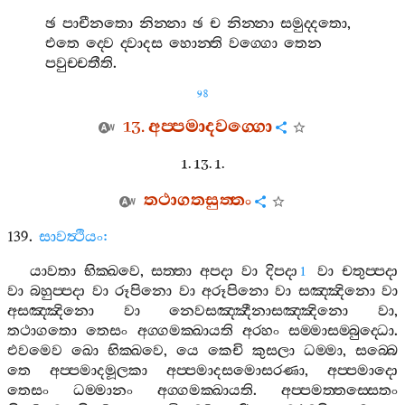
ඡ
පාචීනතො
නින‍්නා
ඡ
ච
නින‍්නා
සමුද‍්දතො
,
එතෙ
ද‍්වෙ
ද‍්වාදස
හොන‍්ති
වග‍්ගො
තෙන
පවුච‍්චතීති
.
98
13.
අප‍්පමාදවග‍්ගො
1. 13. 1.
තථාගතසුත‍්තං
139.
සාවත්‍ථියං
:
යාවතා
භික‍්ඛවෙ
,
සත‍්තා
අපදා
වා
දිපදා
වා
චතුප‍්පදා
1
වා
බහුප‍්පදා
වා
රූපිනො
වා
අරූපිනො
වා
සඤ‍්ඤිනො
වා
අසඤ‍්ඤිනො
වා
නෙවසඤ‍්ඤීනාසඤ‍්ඤිනො
වා
,
තථාගතො
තෙසං
අග‍්ගමක‍්ඛායති
අරහං
සම‍්මාසම‍්බුද‍්ධො
.
එවමෙව
ඛො
භික‍්ඛවෙ
,
යෙ
කෙචි
කුසලා
ධම‍්මා
,
සබ‍්බෙ
තෙ
අප‍්පමාදමූලකා
අප‍්පමාදසමොසරණා
,
අප‍්පමාදො
තෙසං
ධම‍්මානං
අග‍්ගමක‍්ඛායති
.
අප‍්පමත‍්තස‍්සෙතං