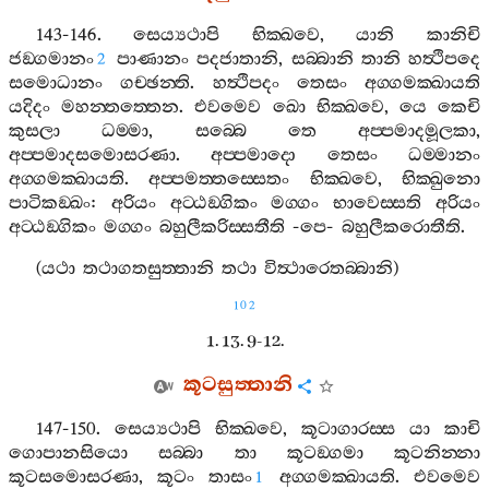
143-146.
සෙය්‍යථාපි
භික‍්ඛවෙ
,
යානි
කානිචි
ජඞ‍්ගමානං
පාණානං
පදජාතානි
,
සබ‍්බානි
තානි
හත්‍ථිපදෙ
2
සමොධානං
ගච‍්ඡන‍්ති
.
හත්‍ථිපදං
තෙසං
අග‍්ගමක‍්ඛායති
යදිදං
මහන‍්තත‍්තෙන
.
එවමෙව
ඛො
භික‍්ඛවෙ
,
යෙ
කෙචි
කුසලා
ධම‍්මා
,
සබ‍්බෙ
තෙ
අප‍්පමාදමූලකා
,
අප‍්පමාදසමොසරණා
.
අප‍්පමාදො
තෙසං
ධම‍්මානං
අග‍්ගමක‍්ඛායති
.
අප‍්පමත‍්තස‍්සෙතං
භික‍්ඛවෙ
,
භික‍්ඛුනො
පාටිකඞ‍්ඛං
:
අරියං
අට‍්ඨඞ‍්ගිකං
මග‍්ගං
භාවෙස‍්සති
අරියං
අට‍්ඨඞ‍්ගිකං
මග‍්ගං
බහුලීකරිස‍්සතීති
-
පෙ
-
බහුලීකරොතීති
.
(
යථා
තථාගතසුත‍්තානි
තථා
විත්‍ථාරෙතබ‍්බානි
)
102
1. 13. 9-12.
කූටසුත‍්තානි
147-150.
සෙය්‍යථාපි
භික‍්ඛවෙ
,
කූටාගාරස‍්ස
යා
කාචි
ගොපානසියො
සබ‍්බා
තා
කූටඞ‍්ගමා
කූටනින‍්නා
කූටසමොසරණා
,
කූටං
තාසං
අග‍්ගමක‍්ඛායති
.
එවමෙව
1