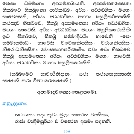
තෙසං
ධම‍්මානං
අග‍්ගමක‍්ඛායති
.
අප‍්පමත‍්තස‍්සෙතං
භික‍්ඛවෙ
භික‍්ඛුනො
පාටිකඞ‍්ඛං
අරියං
අට‍්ඨඞ‍්ගිකං
මග‍්ගං
භාවෙස‍්සති
,
අරියං
අට‍්ඨඞ‍්ගිකං
මග‍්ගං
බහුලීකරිස‍්සතීති
.
කථඤ‍්ච
භික‍්ඛවෙ
,
භික‍්ඛු
අප‍්පමත‍්තො
අරියං
අට‍්ඨඞ‍්ගිකං
මග‍්ගං
භාවෙති
,
අරියං
අට‍්ඨඞ‍්ගිකං
මග‍්ගං
බහුලීකරොතීති
:
ඉධ
භික‍්ඛවෙ
,
භික‍්ඛු
සම‍්මාදිට‍්ඨිං
භාවෙති
-
පෙ
-
සම‍්මාසමාධිං
භාවෙති
විවෙකනිස‍්සිතං
විරාගනිස‍්සිතං
නිරොධනිස‍්සිතං
වොස‍්සග‍්ගපරිණාමිං
.
එවං
ඛො
භික‍්ඛවෙ
,
භික‍්ඛු
අප‍්පමත‍්තො
අරියං
අට‍්ඨඞ‍්ගිකං
මග‍්ගං
භාවෙති
,
අරියං
අට‍්ඨඞ‍්ගිකං
මග‍්ගං
බහුලීකරොතීති
.
(
සබ‍්බමෙව
සාවත්‍ථිනිදානං
යථා
තථාගතසුත‍්තානි
සබ‍්බානි
තථා
විත්‍ථාරෙතබ‍්බානි
.)
අප‍්පමාදවග‍්ගො
තෙළසමො
.
තත්‍රුද‍්දානං
:
තථාගතං
පදං
කූටං
මූලං
සාරෙන
වස‍්සිකං
,
රාජා
චන්‍දිමසුරියා
ච
වත්‍ථෙන
දසමං
පදන‍්ති
.
106