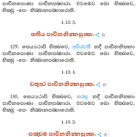
පාචීනපොණා
පාචීනපබ‍්භාරා
.
එවමෙව
ඛො
භික‍්ඛවෙ
,
භික‍්ඛු
-
පෙ
-
නිබ‍්බානපබ‍්භාරොති
.
1. 12. 3.
තතිය
පාචීනනින‍්නසුත‍්තං
129.
සෙය්‍යථාපි
භික‍්ඛවෙ
,
අචිරවතී
නදී
පාචීනනින‍්නා
පාචීනපොණා
පාචීනපබ‍්භාරා
.
එවමෙව
ඛො
භික‍්ඛවෙ
,
භික‍්ඛු
-
පෙ
-
නිබ‍්බානපබ‍්භාරොති
.
1. 12. 4.
චතුත්‍ථ
පාචීනනින‍්නසුත‍්තං
130.
සෙය්‍යථාපි
භික‍්ඛවෙ
,
සරභූ
නදී
පාචීනනින‍්නා
පාචීනපොණා
පාචීනපබ‍්භාරා
.
එවමෙව
ඛො
භික‍්ඛවෙ
,
භික‍්ඛු
-
පෙ
-
නිබ‍්බානපබ‍්භාරොති
.
1. 12. 5.
පඤ‍්චම
පාචීනනින‍්නසුත‍්තං