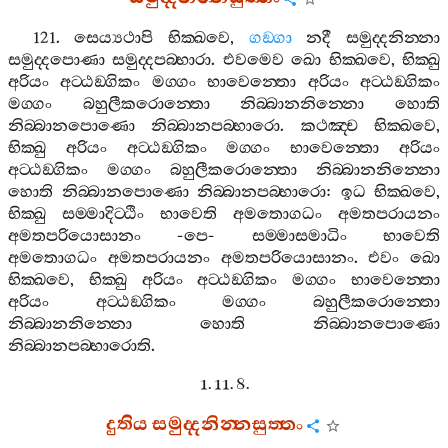
121.
සෙය්‍යථාපි
භික‍්ඛවෙ
,
ගඞ‍්ගා
නදී
සමුද‍්දනින‍්නා
සමුද‍්දපොණා
සමුද‍්දපබ‍්භාරා
.
එවමෙව
ඛො
භික‍්ඛවෙ
,
භික‍්ඛු
අරියං
අට‍්ඨඞ‍්ගිකං
මග‍්ගං
භාවෙන‍්තො
අරියං
අට‍්ඨඞ‍්ගිකං
මග‍්ගං
බහුලීකරොන‍්තො
නිබ‍්බානනින‍්නො
හොති
නිබ‍්බානපොණො
නිබ‍්බානපබ‍්භාරො
.
කථඤ‍්ච
භික‍්ඛවෙ
,
භික‍්ඛු
අරියං
අට‍්ඨඞ‍්ගිකං
මග‍්ගං
භාවෙන‍්තො
අරියං
අට‍්ඨඞ‍්ගිකං
මග‍්ගං
බහුලීකරොන‍්තො
නිබ‍්බානනින‍්නො
හොති
නිබ‍්බානපොණො
නිබ‍්බානපබ‍්භාරො
:
ඉධ
භික‍්ඛවෙ
,
භික‍්ඛු
සම‍්මාදිට‍්ඨිං
භාවෙති
අමතොගධං
අමතපරායනං
අමතපරියොසානං
-
පෙ
-
සම‍්මාසමාධිං
භාවෙති
අමතොගධං
අමතපරායනං
අමතපරියොසානං
.
එවං
ඛො
භික‍්ඛවෙ
,
භික‍්ඛු
අරියං
අට‍්ඨඞ‍්ගිකං
මග‍්ගං
භාවෙන‍්තො
අරියං
අට‍්ඨඞ‍්ගිකං
මග‍්ගං
බහුලීකරොන‍්තො
නිබ‍්බානනින‍්නො
හොති
නිබ‍්බානපොණො
නිබ‍්බානපබ‍්භාරොති
.
1. 11. 8.
දුතිය
සමුද‍්දනින‍්නසුත‍්තං