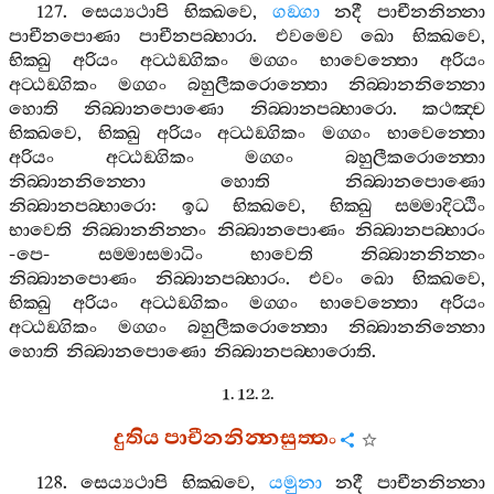
127.
සෙය්‍යථාපි
භික‍්ඛවෙ
,
ගඞ‍්ගා
නදී
පාචීනනින‍්නා
පාචීනපොණා
පාචීනපබ‍්භාරා
.
එවමෙව
ඛො
භික‍්ඛවෙ
,
භික‍්ඛු
අරියං
අට‍්ඨඞ‍්ගිකං
මග‍්ගං
භාවෙන‍්තො
අරියං
අට‍්ඨඞ‍්ගිකං
මග‍්ගං
බහුලීකරොන‍්තො
නිබ‍්බානනින‍්නො
හොති
නිබ‍්බානපොණො
නිබ‍්බානපබ‍්භාරො
.
කථඤ‍්ච
භික‍්ඛවෙ
,
භික‍්ඛු
අරියං
අට‍්ඨඞ‍්ගිකං
මග‍්ගං
භාවෙන‍්තො
අරියං
අට‍්ඨඞ‍්ගිකං
මග‍්ගං
බහුලීකරොන‍්තො
නිබ‍්බානනින‍්නො
හොති
නිබ‍්බානපොණො
නිබ‍්බානපබ‍්භාරො
:
ඉධ
භික‍්ඛවෙ
,
භික‍්ඛු
සම‍්මාදිට‍්ඨිං
භාවෙති
නිබ‍්බානනින‍්නං
නිබ‍්බානපොණං
නිබ‍්බානපබ‍්භාරං
-
පෙ
-
සම‍්මාසමාධිං
භාවෙති
නිබ‍්බානනින‍්නං
නිබ‍්බානපොණං
නිබ‍්බානපබ‍්භාරං
.
එවං
ඛො
භික‍්ඛවෙ
,
භික‍්ඛු
අරියං
අට‍්ඨඞ‍්ගිකං
මග‍්ගං
භාවෙන‍්තො
අරියං
අට‍්ඨඞ‍්ගිකං
මග‍්ගං
බහුලීකරොන‍්තො
නිබ‍්බානනින‍්නො
හොති
නිබ‍්බානපොණො
නිබ‍්බානපබ‍්භාරොති
.
1. 12. 2.
දුතිය
පාචීනනින‍්නසුත‍්තං
128.
සෙය්‍යථාපි
භික‍්ඛවෙ
,
යමුනා
නදී
පාචීනනින‍්නා