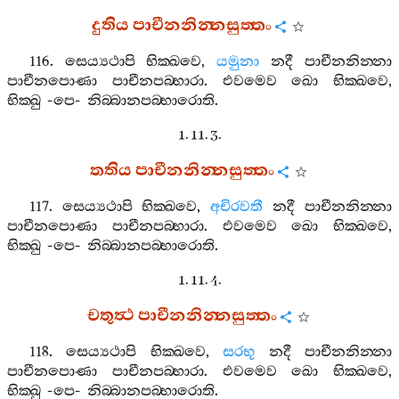
දුතිය
පාචීනනින‍්නසුත‍්තං
116.
සෙය්‍යථාපි
භික‍්ඛවෙ
,
යමුනා
නදී
පාචීනනින‍්නා
පාචීනපොණා
පාචීනපබ‍්භාරා
.
එවමෙව
ඛො
භික‍්ඛවෙ
,
භික‍්ඛු
-
පෙ
-
නිබ‍්බානපබ‍්භාරොති
.
1. 11. 3.
තතිය
පාචීනනින‍්නසුත‍්තං
117.
සෙය්‍යථාපි
භික‍්ඛවෙ
,
අචිරවතී
නදී
පාචීනනින‍්නා
පාචීනපොණා
පාචීනපබ‍්භාරා
.
එවමෙව
ඛො
භික‍්ඛවෙ
,
භික‍්ඛු
-
පෙ
-
නිබ‍්බානපබ‍්භාරොති
.
1. 11. 4.
චතුත්‍ථ
පාචීනනින‍්නසුත‍්තං
118.
සෙය්‍යථාපි
භික‍්ඛවෙ
,
සරභූ
නදී
පාචීනනින‍්නා
පාචීනපොණා
පාචීනපබ‍්භාරා
.
එවමෙව
ඛො
භික‍්ඛවෙ
,
භික‍්ඛු
-
පෙ
-
නිබ‍්බානපබ‍්භාරොති
.