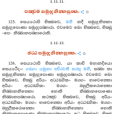
1. 11. 11.
පඤ‍්චම
සමුද‍්දනින‍්නසුත‍්තං
125.
සෙය්‍යථාපි
භික‍්ඛවෙ
,
මහී
නදී
සමුද‍්දනින‍්නා
සමුද‍්දපොණා
සමුද‍්දපබ‍්භාරා
.
එවමෙව
ඛො
භික‍්ඛවෙ
,
භික‍්ඛු
-
පෙ
-
නිබ‍්බානපබ‍්භාරොති
.
1. 11. 12.
ඡට‍්ඨ
සමුද‍්දනින‍්නසුත‍්තං
126.
සෙය්‍යථාපි
භික‍්ඛවෙ
,
යා
කාචි
මහානදියො
සෙය්‍යථිදං
:
ගඞ‍්ගා
යමුනා
අචිරවතී
සරභූ
මහී
,
සබ‍්බා
තා
සමුද‍්දනින‍්නා
සමුද‍්දපොණා
සමුද‍්දපබ‍්භාරා
.
එවමෙව
ඛො
භික‍්ඛවෙ
,
භික‍්ඛු
අරියං
අට‍්ඨඞ‍්ගිකං
මග‍්ගං
භාවෙන‍්තො
අරියං
අට‍්ඨඞ‍්ගිකං
මග‍්ගං
බහුලීකරොන‍්තො
නිබ‍්බානනින‍්නො
හොති
නිබ‍්බානපොණො
නිබ‍්බානපබ‍්භාරො
.
කථඤ‍්ච
භික‍්ඛවෙ
,
භික‍්ඛු
අරියං
අට‍්ඨඞ‍්ගිකං
මග‍්ගං
භාවෙන‍්තො
අරියං
අට‍්ඨඞ‍්ගිකං
මග‍්ගං
බහුලීකරොන‍්තො
නිබ‍්බානනින‍්නො
හොති
නිබ‍්බානපොණො
නිබ‍්බානපබ‍්භාරො
:
ඉධ
භික‍්ඛවෙ
,
භික‍්ඛු