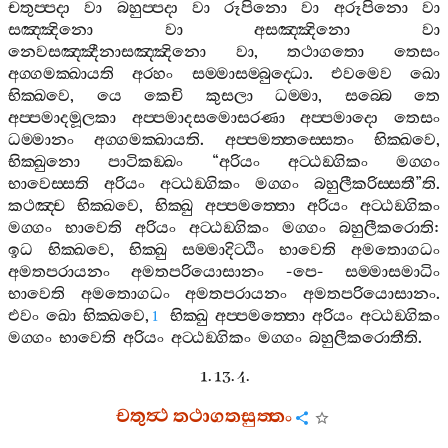
චතුප‍්පදා
වා
බහුප‍්පදා
වා
රූපිනො
වා
අරූපිනො
වා
සඤ‍්ඤිනො
වා
අසඤ‍්ඤිනො
වා
නෙවසඤ‍්ඤීනාසඤ‍්ඤිනො
වා
,
තථාගතො
තෙසං
අග‍්ගමක‍්ඛායති
අරහං
සම‍්මාසම‍්බුද‍්ධො
.
එවමෙව
ඛො
භික‍්ඛවෙ
,
යෙ
කෙචි
කුසලා
ධම‍්මා
,
සබ‍්බෙ
තෙ
අප‍්පමාදමූලකා
අප‍්පමාදසමොසරණා
අප‍්පමාදො
තෙසං
ධම‍්මානං
අග‍්ගමක‍්ඛායති
.
අප‍්පමත‍්තස‍්සෙතං
භික‍්ඛවෙ
,
භික‍්ඛුනො
පාටිකඞ‍්ඛං
“
අරියං
අට‍්ඨඞ‍්ගිකං
මග‍්ගං
භාවෙස‍්සති
අරියං
අට‍්ඨඞ‍්ගිකං
මග‍්ගං
බහුලීකරිස‍්සතී
”
ති
.
කථඤ‍්ච
භික‍්ඛවෙ
,
භික‍්ඛු
අප‍්පමත‍්තො
අරියං
අට‍්ඨඞ‍්ගිකං
මග‍්ගං
භාවෙති
අරියං
අට‍්ඨඞ‍්ගිකං
මග‍්ගං
බහුලීකරොති
:
ඉධ
භික‍්ඛවෙ
,
භික‍්ඛු
සම‍්මාදිට‍්ඨිං
භාවෙති
අමතොගධං
අමතපරායනං
අමතපරියොසානං
-
පෙ
-
සම‍්මාසමාධිං
භාවෙති
අමතොගධං
අමතපරායනං
අමතපරියොසානං
.
එවං
ඛො
භික‍්ඛවෙ
,
භික‍්ඛු
අප‍්පමත‍්තො
අරියං
අට‍්ඨඞ‍්ගිකං
1
මග‍්ගං
භාවෙති
අරියං
අට‍්ඨඞ‍්ගිකං
මග‍්ගං
බහුලීකරොතීති
.
1. 13. 4.
චතුත්‍ථ
තථාගතසුත‍්තං