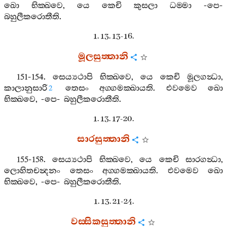
ඛො
භික‍්ඛවෙ
,
යෙ
කෙචි
කුසලා
ධම‍්මා
-
පෙ
-
බහුලීකරොතීති
.
1. 13. 13-16.
මූලසුත‍්තානි
151-154.
සෙය්‍යථාපි
භික‍්ඛවෙ
,
යෙ
කෙචි
මූලගන්‍ධා
,
කාලානුසාරි
තෙසං
අග‍්ගමක‍්ඛායති
.
එවමෙව
ඛො
2
භික‍්ඛවෙ
, -
පෙ
-
බහුලීකරොතීති
.
1. 13. 17-20.
සාරසුත‍්තානි
155-158.
සෙය්‍යථාපි
භික‍්ඛවෙ
,
යෙ
කෙචි
සාරගන්‍ධා
,
ලොහිතචන්‍දනං
තෙසං
අග‍්ගමක‍්ඛායති
.
එවමෙව
ඛො
භික‍්ඛවෙ
, -
පෙ
-
බහුලීකරොතීති
.
1. 13. 21-24.
වස‍්සිකසුත‍්තානි