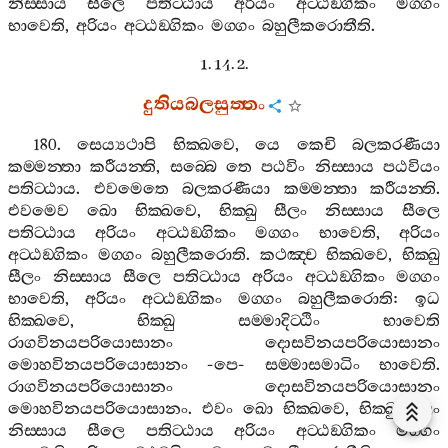
නිස‍්සාය
සීලෙ
පතිට‍්ඨාය
අරියං
අට‍්ඨඞ‍්ගිකං
මග‍්ගං
භාවෙති
,
අරියං
අට‍්ඨඞ‍්ගිකං
මග‍්ගං
බහුලීකරොතීති
.
1. 14. 2.
දුතියබලසුත‍්තං
180.
සෙය්‍යථාපි
භික‍්ඛවෙ
,
යෙ
කෙචි
බලකරණීයා
කම‍්මන‍්තා
කරීයන‍්ති
,
සබ‍්බෙ
තෙ
පඨවිං
නිස‍්සාය
පඨවියං
පතිට‍්ඨාය
.
එවමෙතෙ
බලකරණීයා
කම‍්මන‍්තා
කරීයන‍්ති
.
එවමෙව
ඛො
භික‍්ඛවෙ
,
භික‍්ඛු
සීලං
නිස‍්සාය
සීලෙ
පතිට‍්ඨාය
අරියං
අට‍්ඨඞ‍්ගිකං
මග‍්ගං
භාවෙති
,
අරියං
අට‍්ඨඞ‍්ගිකං
මග‍්ගං
බහුලීකරොති
.
කථඤ‍්ච
භික‍්ඛවෙ
,
භික‍්ඛු
සීලං
නිස‍්සාය
සීලෙ
පතිට‍්ඨාය
අරියං
අට‍්ඨඞ‍්ගිකං
මග‍්ගං
භාවෙති
,
අරියං
අට‍්ඨඞ‍්ගිකං
මග‍්ගං
බහුලීකරොති
:
ඉධ
භික‍්ඛවෙ
,
භික‍්ඛු
සම‍්මාදිට‍්ඨිං
භාවෙති
රාගවිනයපරියොසානං
දොසවිනයපරියොසානං
මොහවිනයපරියොසානං
-
පෙ
-
සම‍්මාසමාධිං
භාවෙති
.
රාගවිනයපරියොසානං
දොසවිනයපරියොසානං
මොහවිනයපරියොසානං
.
එවං
ඛො
භික‍්ඛවෙ
,
භික‍්ඛු
සීලං
නිස‍්සාය
සීලෙ
පතිට‍්ඨාය
අරියං
අට‍්ඨඞ‍්ගිකං
මග‍්ගං