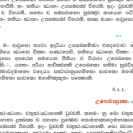
ිහාරීති
.
තං
තතියං
ඣානං
උපසම‍්පජ‍්ජ
විහරති
.
ඉදං
වුච‍්චති
ච
විහරාමි
,
සතො
ච
සම‍්පජානො
සුඛඤ‍්ච
කායෙන
පට
තං
තතියං
ඣානං
උපසම‍්පජ‍්ජ
විහරාමි
.
තස‍්ස
මය‍්හං
ආවුස
.
494
මං
ආවුසො
භගවා
ඉද‍්ධියා
උපසඞ‍්කමිත්‍වා
එතදවොච
:
ම
තියෙ
ඣානෙ
චිත‍්තං
සණ‍්ඨපෙහි
,
තතියෙ
ඣානෙ
චිත‍්තං
ුසො
අපරෙන
සමයෙන
පීතියා
ච
විරාගා
උපෙඛකො
සිං
.
යන‍්තං
අරියා
ආචික‍්ඛන‍්ති
උපෙඛකො
සතිමා
සුඛවිහ
2
ම‍්මාවදමානො
වදෙය්‍ය
සත්‍ථාරානුග‍්ගහිතො
සාවකො
මහාභ
‍්ගහිතො
සාවකො
මහාභිඤ‍්ඤතං
පත‍්තොති
.
6. 1. 4.
උපෙඛාසුත‍්තං
ත්‍ථංඣානං
චතුත්‍ථංඣානන‍්ති
වුච‍්චති
.
කතමං
නු
ඛො
චතුත්
පහානා
දුක‍්ඛස‍්ස
ච
පහානා
පුබ‍්බෙව
සොමනස‍්සදොමනස‍්සා
ම‍්පජ‍්ජ
විහරති
.
ඉදං
වුච‍්චති
චතුත්‍ථංඣානන‍්ති
.
සො
ඛ‍්වාහ