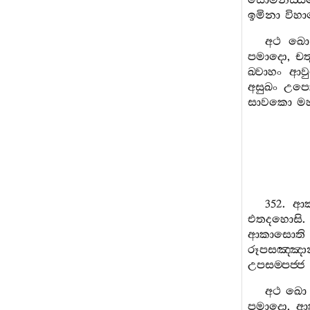
සොමනස‍්ස
ඉමිනා
විහ
අථ
ඛො
පමාදො
,
චත
ඛ‍්වාහං
ආව
අසුඛං
උපෙක‍
සාවකො
මහ
352.
ආක
එතදහොසි
ආකාසොති
රූපසඤ‍්ඤා
උපසම‍්පජ‍්ජ
අථ
ඛො
පමාදො
,
ආ