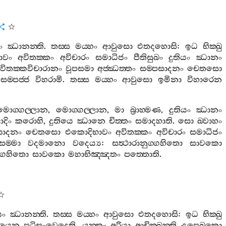
ං
ඣානන‍්ති
.
තස‍්ස
මය‍්හං
ආවුසො
එතදහොසි
:
ඉධ
භික‍්ඛු
ාවං
අවිතක‍්කං
අවිචාරං
සමාධිජං
පීතිසුඛං
දුතියං
ඣානං
විතක‍්කවිචාරානං
වූපසමා
අජ‍්ඣත‍්තං
සම‍්පසාදනං
චෙතසො
ම‍්පජ‍්ජ
විහරාමි
.
තස‍්ස
මය‍්හං
ආවුසො
ඉමිනා
විහාරෙන
මොග‍්ගල‍්ලාන
,
මොග‍්ගල‍්ලාන
,
මා
බ්‍රාහ‍්මණ
,
දුතියං
ඣානං
දිං
කරොහි
,
දුතියෙ
ඣානෙ
චිත‍්තං
සමාදහාති
.
සො
ඛ‍්වාහං
සාදනං
චෙතසො
එකොදිභාවං
අවිතක‍්කං
අවිචාරං
සමාධිජං
සම‍්මා
වදමානො
වදෙය්‍ය
:
සත්‍ථාරානුග‍්ගහිතො
සාවකො
ග‍්ගහිතො
සාවකො
මහාභිඤ‍්ඤතං
පත‍්තොති
.
යං
ඣානන‍්ති
.
තස‍්ස
මය‍්හං
ආවුසො
එතදහොසි
:
ඉධ
භික‍්ඛු
ායෙන
පටිසංවෙදෙති
,
යන‍්තං
අරියා
ආචික‍්ඛන‍්ති
උපෙඛකො