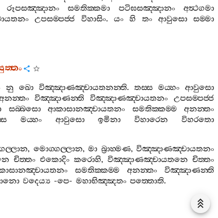
රූපසඤ‍්ඤානං
සමතික‍්කමා
පටිඝසඤ‍්ඤානං
අත්‍ථගමා
චායතනං
උපසම‍්පජ‍්ජ
විහාසිං
.
යං
හි
තං
ආවුසො
සම‍්මා
ත‍්තං
ං
නු
ඛො
විඤ‍්ඤාණඤ‍්චායතනන‍්ති
.
තස‍්ස
මය‍්හං
ආවුසො
අනන‍්තං
විඤ‍්ඤාණන‍්ති
විඤ‍්ඤාණඤ‍්චායතනං
උපසම‍්පජ‍්ජ
ො
සබ‍්බසො
ආකාසානඤ‍්චායතනං
සමතික‍්කම‍්ම
අනන‍්තං
්ස
මය‍්හං
ආවුසො
ඉමිනා
විහාරෙන
විහරතො
ගල‍්ලාන
,
මොග‍්ගල‍්ලාන
,
මා
බ්‍රාහ‍්මණ
,
විඤ‍්ඤාණඤ‍්චායතනං
නෙ
චිත‍්තං
එකොදිං
කරොහි
,
විඤ‍්ඤාණඤ‍්චායතනෙ
චිත‍්තං
කාසානඤ‍්චායතනං
සමතික‍්කම‍්ම
අනන‍්තං
විඤ‍්ඤාණන‍්ති
දමානො
වදෙය්‍ය
-
පෙ
-
මහාභිඤ‍්ඤතං
පත‍්තොති
.