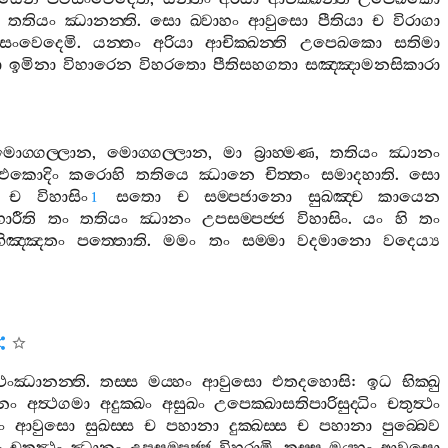
තතියං
ඣානන‍්ති
.
සො
ඛ‍්වාහං
ආවුසො
පීතියා
ච
විරාගා
ිසංවෙදෙමි
.
යන‍්තං
අරියා
ආචික‍්ඛන‍්ති
උපෙඛකො
සතිමා
ො
ඉමිනා
විහාරෙන
විහරතො
පීතිසහගතා
සඤ‍්ඤාමනසිකාරා
ොග‍්ගල‍්ලාන
,
මොග‍්ගල‍්ලාන
,
මා
බ්‍රාහ‍්මණ
,
තතියං
ඣානං
එකොදිං
කරොහි
තතියෙ
ඣානෙ
චිත‍්තං
සමාදහාති
.
සො
ච
විහාසිං
සතො
ච
සම‍්පජානො
සුඛඤ‍්ච
කායෙන
1
ාරීති
තං
තතියං
ඣානං
උපසම‍්පජ‍්ජ
විහාසිං
.
යං
හි
තං
ිඤ‍්ඤතං
පත‍්තොති
.
මමං
තං
සම‍්මා
වදමානො
වදෙය්‍ය
‍ථංඣානන‍්ති
.
තස‍්ස
මය‍්හං
ආවුසො
එතදහොසි
:
ඉධ
භික‍්ඛු
නං
අත්‍ථගමා
අදුක‍්ඛං
අසුඛං
උපෙක‍්ඛාසතිපාරිසුද‍්ධිං
චතුත්‍ථං
ං
ආවුසො
සුඛස‍්ස
ච
පහානා
දුක‍්ඛස‍්ස
ච
පහානා
පුබ‍්බෙව