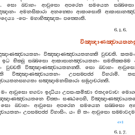
ි
.
සො
ඛ‍්වාහං
ආවුසො
අපරෙන
සමයෙන
සබ‍්බසො
‍්ඤානං
අමනසිකාරා
අනන‍්තො
ආකාසොති
ආකාසානඤ‍්
දෙය්‍ය
-
පෙ
-
මහාභිඤ‍්ඤතං
පත‍්තොති
.
6. 1. 6.
විඤ‍්ඤාණඤ‍්චායතනසු
ඤ‍්ඤාණඤ‍්චායතනං
විඤ‍්ඤාණඤ‍්චායතනන‍්ති
වුච‍්චති
.
කතම
:
ඉධ
භික‍්ඛු
සබ‍්බසො
ආකාසානඤ‍්චායතනං
සමතික‍්කම‍්ම
ං
වුච‍්චති
විඤ‍්ඤාණඤ‍්චායතනන‍්ති
.
සො
ඛ‍්වාහං
ආවුස
ති
විඤ‍්ඤාණඤ‍්චායතනං
උපසම‍්පජ‍්ජ
විහරාමි
.
තස‍
්චායතනසහගතා
සඤ‍්ඤාමනසිකාරා
සමුදාචරන‍්ති
.
මං
ආවුසො
භගවා
ඉද‍්ධියා
උපසංකමිත්‍වා
එතදවොච
:
මොග‍්
ඤ‍්ඤාණඤ‍්චායතනෙ
චිත‍්තං
සණ‍්ඨපෙහි
,
විඤ‍්ඤාණඤ‍්චායත
.
සො
ඛ‍්වාහං
ආවුසො
අපරෙන
සමයෙන
සබ‍්බසො
ආ
‍්චායතනං
උපසම‍්පජ‍්ජ
විහාසිං
.
යං
හි
තං
ආවුසො
සම‍්මාව
498
6. 1. 7.