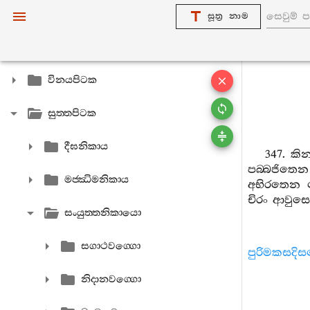
සූත්‍ර නාම
විනයපිටක
සුත‍්තපිටක
දීඝනිකාය
347.
කින‍
පබ‍්බජිතෙන
මජ‍්ඣිමනිකාය
අභිරතෙන
චිරං
ආවුසො
සංයුත‍්තනිකායො
සගාථවග‍්ගො
පුරිමකසදි
නිදානවග‍්ගො