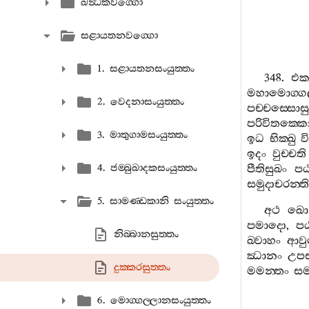
ඛන්‍ධකවග‍්ගො
සළායතනවග‍්ගො
1. සළායතනසංයුත‍්තං
348.
එක
මහාමොග‍්ග
2. වෙදනාසංයුත‍්තං
පච‍්චස‍්සොසු
පරිවිතක‍්ක
3. මාතුගාමසංයුත‍්තං
ඉධ
භික‍්ඛු
ව
ඉදං
වුච‍්චති
4. ජම‍්බුඛාදකසංයුත‍්තං
පීතිසුඛං
ප
සමුදාචරන‍්ති
5. සාමණ‍්ඩකානි සංයුත‍්තං
අථ
ඛො
පමාදො
,
ප
නිබ‍්බානසුත‍්තං
ඛ‍්වාහං
ආව
ඣානං
උපසම
දුක‍්කරසුත‍්තං
මමන‍්තං
සම
6. මොග‍්ගල‍්ලානසංයුත‍්තං