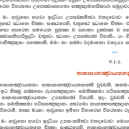
දොමනස‍්සානං
අත්‍ථගමා
අදුක‍්ඛං
අසුඛං
උපෙක‍්ඛාසතිපාරිසුද‍්ධි
ාරෙන
විහරතො
උපෙක‍්ඛාසහගතා
සඤ‍්ඤාමනසිකාරා
සමුදාචර
මං
ආවුසො
භගවා
ඉද‍්ධියා
උපසඞ‍්කමිත්‍වා
එතදවොච
:
ම
ුත්‍ථෙ
ඣානෙ
චිත‍්තං
සණ‍්ඨපෙහි
,
චතුත්‍ථෙ
ඣානෙ
චිත‍්තං
එ
ුසො
අපරෙන
සමයෙන
සුඛස‍්ස
ච
පහානා
දුක‍්ඛස‍්ස
ච
ප
්ඛාසතිපාරිසුද‍්ධිං
චතුත්‍ථං
ඣානං
උපසම‍්පජ‍්ජ
විහාසිං
.
යං
හ
ාභිඤ‍්ඤතං
පත‍්තොති
.
මමං
තං
සම‍්මා
වදමානො
වදෙය්‍ය
ස
496
6. 1. 5.
ආකාසානඤ‍්චායතනසු
ාසානඤ‍්චායතනං
ආකාසානඤ‍්චායතනන‍්ති
වුච‍්චති
.
කතම
.
ඉධ
භික‍්ඛු
සබ‍්බසො
රූපසඤ‍්ඤානං
සමතික‍්කමා
පටිඝසඤ‍්
ආකාසානඤ‍්චායතනං
උපසම‍්පජ‍්ජ
විහරති
.
ඉදං
වුච‍්චති
නං
සමතික‍්කමා
පටිඝසඤ‍්ඤානං
අත්‍ථගමා
නානත‍්තසඤ‍්ඤාන
විහරාමි
.
තස‍්ස
මය‍්හං
ආවුසො
ඉමිනා
විහාරෙන
විහරතො
ර
මං
ආවුසො
භගවා
ඉද‍්ධියා
උපසංකමිත්‍වා
එතදවොච
:
මොග‍්
කාසානඤ‍්චායතනෙ
චිත‍්තං
සණ‍්ඨපෙහි
,
ආකාසානඤ‍්චායත