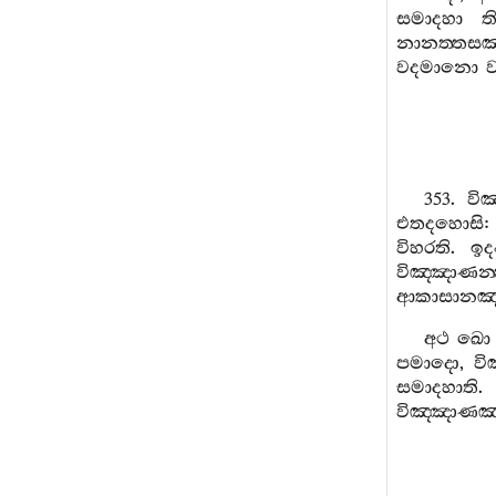
සමාදහා
ත
නානත‍්තසඤ
වදමානො
ව
353.
වි
එතදහොසි
විහරති
.
ඉද
විඤ‍්ඤාණන‍්
ආකාසානඤ‍
අථ
ඛො
පමාදො
,
වි
සමාදහාති
විඤ‍්ඤාණඤ