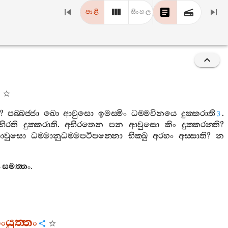
පාළි
සිංහල
?
පබ‍්බජ‍්ජා
ඛො
ආවුසො
ඉමස‍්මිං
ධම‍්මවිනයෙ
දුක‍්කරාති
.
3
භිරති
දුක‍්කරාති
.
අභිරතෙන
පන
ආවුසො
කිං
දුක‍්කරන‍්ති
?
ාවුසො
ධම‍්මානුධම‍්මපටිපන‍්නො
භික‍්ඛු
අරහං
අස‍්සාති
?
න
ං
සමත‍්තං
.
යුත‍්තං