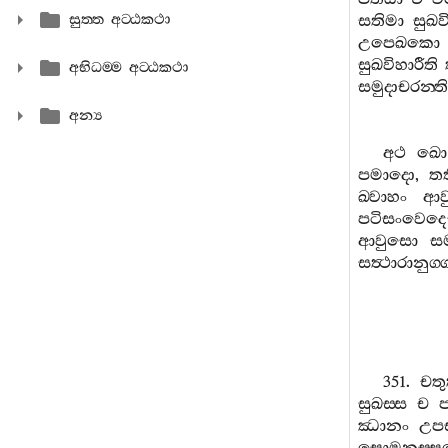
සුත‍්ත අට‍්ඨකථා
සතිමා
සුඛව
උපෙඛකො
සුඛවිහාරීති
අභිධම‍්ම අට‍්ඨකථා
සමුදාචරන‍්ති
අන්‍ය
අථ
ඛො
පමාදො
,
ත
ඛ‍්වාහං
ආව
පටිසංවෙදෙ
ආවුසො
ස
සත්‍ථාරානුග
351.
චතු
සුඛස‍්ස
ච
ඣානං
උපස