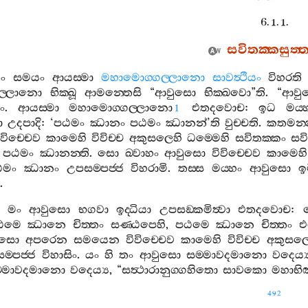
6. 1. 1.
සවිතක‍්කසුත‍්
ං
සමයං
ආයස‍්මා
මහාමොග‍්ගල‍්ලානො
සාවත්‍ථියං
විහරති
ල‍්ලානො
භික‍්ඛූ
ආමන‍්තෙසි
“
ආවුසො
භික‍්ඛවො
”
ති
. “
ආවු
ං
.
ආයස‍්මා
මහාමොග‍්ගල‍්ලානො
එතදවොච
:
ඉධ
මය‍්
1
ො
උදපාදි
: ‘
පඨමං
ඣානං
පඨමං
ඣානන්
’
ති
වුච‍්චති
.
කතමන‍්
ිවිච‍්චෙව
කාමෙහි
විවිච‍්ච
අකුසලෙහි
ධම‍්මෙහි
සවිතක‍්කං
සව
පඨමං
ඣානන‍්ති
.
සො
ඛ‍්වාහං
ආවුසො
විවිච‍්චෙව
කාමෙහි
ඨමං
ඣානං
උපසම‍්පජ‍්ජ
විහරාමි
.
තස‍්ස
මය‍්හං
ආවුසො
ඉ
.
මං
ආවුසො
භගවා
ඉද‍්ධියා
උපසඞ‍්කමිත්‍වා
එතදවොච
:
ඨමෙ
ඣානෙ
චිත‍්තං
සණ‍්ඨපෙහි
,
පඨමෙ
ඣානෙ
චිත‍්තං
එ
ුසො
අපරෙන
සමයෙන
විවිච‍්චෙව
කාමෙහි
විවිච‍්ච
අකුසලෙ
‍්පජ‍්ජ
විහාසිං
.
යං
හි
තං
ආවුසො
සම‍්මාවදමානො
වදෙය්‍
‍්මාවදමානො
වදෙය්‍ය
, “
සත්‍ථාරානුග‍්ගහිතො
සාවකො
මහාභි
492