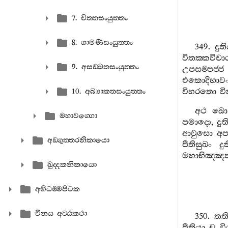
7. චිත‍්තසංයුත‍්තං
8. ගාමණීසංයුත‍්තං
349.
දුත
විතක‍්කවිච
9. අසඞ‍්ඛතසංයුත‍්තං
උපසම‍්පජ‍්ජ
එකොදිභාව
විහරතො
ව
10. අබ්‍යාකතසංයුත‍්තං
අථ
ඛො
මහාවග‍්ගො
පමාදො
,
දු
ආවුසො
අ
අඞ‍්ගුත‍්තරනිකායො
පීතිසුඛං
දු
මහාභිඤ‍්ඤ
ඛුද‍්දකනිකායො
අභිධම‍්මපිටක
විනය අට‍්ඨකථා
350.
තත
පීතියා
ච
වි