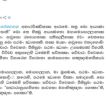
තං
ජෙතවනෙ
අනාථපිණ‍්ඩිකස‍්ස
ආරාමෙ
.
තත්‍ර
ඛො
ආයස‍්මා
සොති
”
ඛො
තෙ
භික‍්ඛූ
ආයස‍්මතො
මහාමොග‍්ගල‍්ලානස‍්ස
හං
ආවුසො
රහොගතස‍්ස
පතිසල‍්ලීනස‍්ස
එවං
චෙතසො
නු
ඛො
පඨමං
ඣානන‍්ති
.
තස‍්ස
මය‍්හං
ආවුසො
එතදහොසි
:
ිචාරං
විවෙකජං
පීතිසුඛං
පඨමං
ඣානං
උපසම‍්පජ‍්ජ
විහරති
.
විවිච‍්ච
අකුසලෙහි
ධම‍්මෙහි
සවිතක‍්කං
සවිචාරං
විවෙකජං
මිනා
විහාරෙන
විහරතො
කාමසහගතා
සඤ‍්ඤාමනසිකාරා
මොග‍්ගල‍්ලාන
,
මොග‍්ගල‍්ලාන
,
මා
බ්‍රාහ‍්මණ
,
පඨමං
ඣානං
කොදිං
කරොහි
,
පඨමෙ
ඣානෙ
චිත‍්තං
සමාදහාති
.
සො
2
හි
ධම‍්මෙහි
සවිතක‍්කං
සවිචාරං
විවෙකජං
පීතිසුඛං
පඨමං
ය
: “
සත්‍ථාරානුග‍්ගහිතො
සාවකො
මහාභිඤ‍්ඤතං
පත‍්තො
”
ති
,
ඤ‍්ඤතං
පත‍්තො
”
ති
.