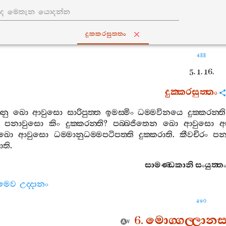
දුක‍්කරසුත‍්තං
488
5. 1. 16.
දුක‍්කරසුත‍්තං
්නු
ඛො
ආවුසො
සාරිපුත‍්ත
ඉමස‍්මිං
ධම‍්මවිනයෙ
දුක‍්කරන‍්ති
පනාවුසො
කිං
දුක‍්කරන‍්ති
?
පබ‍්බජිතෙන
ඛො
ආවුසො
අ
ඛො
ආවුසො
ධම‍්මානුධම‍්මපටිපත‍්ති
දුක‍්කරාති
.
කීවචිරං
පන
ති
.
සාමණ‍්ඩකානි
සංයුත‍්ත
සමෙව
උද‍්දානං
490
6.
මොග‍්ගල‍්ලානසං