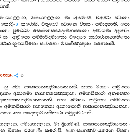
ං
චතුත්‍ථං
ඣානං
උපසම‍්පජ‍්ජ
විහරාමි
.
තස‍්ස
මය‍්හං
ආවුසො
න‍්ති
.
ොග‍්ගල‍්ලාන
,
මොග‍්ගල‍්ලාන
,
මා
බ්‍රාහ‍්මණ
,
චතුත්‍ථං
ඣානං
කොදිං
කරොහි
,
චතුත්‍ථෙ
ඣානෙ
චිත‍්තං
සමාදහාති
.
සො
3
හානා
පුබ‍්බෙව
සොමනස‍්සදොමනස‍්සානං
අත්‍ථගමා
අදුක‍්ඛං
ි
තං
ආවුසො
සම‍්මාවදමානො
වදෙය්‍ය
සත්‍ථාරානුග‍්ගහිතො
ත්‍ථාරානුග‍්ගහිතො
සාවකො
මහාභිඤ‍්ඤතං
පත‍්තොති
.
ත‍්තං
ං
නු
ඛො
ආකාසානඤ‍්චායතනන‍්ති
.
තස‍්ස
මය‍්හං
ආවුසො
ඤානං
අත්‍ථගමා
නානත‍්තසඤ‍්ඤානං
අමනසිකාරා
අනන‍්තො
ආකාසානඤ‍්චායතනන‍්ති
.
සො
ඛ‍්වාහං
ආවුසො
සබ‍්බසො
ං
අමනසිකාරා
අනන‍්තො
ආකාසොති
ආකාසානඤ‍්චායතනං
ූපසහගතා
සඤ‍්ඤාමනසිකාරා
සමුදාචරන‍්ති
.
ගල‍්ලාන
,
මොග‍්ගල‍්ලාන
,
මා
බ්‍රාහ‍්මණ
,
ආකාසානඤ‍්චායතනං
නෙ
චිත‍්තං
එකොදිං
කරොහි
,
ආකාසානඤ‍්චායතනෙ
චිත‍්තං