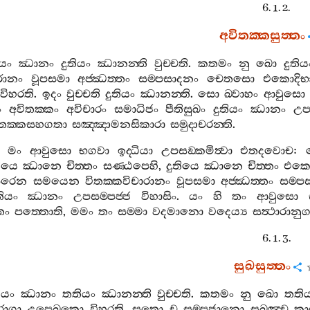
6. 1. 2.
අවිතක‍්කසුත‍්තං
ියං
ඣානං
දුතියං
ඣානන‍්ති
වුච‍්චති
.
කතමං
නු
ඛො
දුතිය
ාරානං
වූපසමා
අජ‍්ඣත‍්තං
සම‍්පසාදනං
චෙතසො
එකොදිභ
විහරති
.
ඉදං
වුච‍්චති
දුතියං
ඣානන‍්ති
.
සො
ඛ‍්වාහං
ආවුසො
ං
අවිතක‍්කං
අවිචාරං
සමාධිජං
පීතිසුඛං
දුතියං
ඣානං
උපස
ිතක‍්කසහගතා
සඤ‍්ඤාමනසිකාරා
සමුදාචරන‍්ති
.
මං
ආවුසො
භගවා
ඉද‍්ධියා
උපසඞ‍්කමිත්‍වා
එතදවොච
:
තියෙ
ඣානෙ
චිත‍්තං
සණ‍්ඨපෙහි
,
දුතියෙ
ඣානෙ
චිත‍්තං
එකො
පරෙන
සමයෙන
විතක‍්කවිචාරානං
වූපසමා
අජ‍්ඣත‍්තං
සම‍්ප
තියං
ඣානං
උපසම‍්පජ‍්ජ
විහාසිං
.
යං
හි
තං
ආවුසො
තං
පත‍්තොති
,
මමං
තං
සම‍්මා
වදමානො
වදෙය්‍ය
සත්‍ථාරානු
6. 1. 3.
සුඛසුත‍්තං
ියං
ඣානං
තතියං
ඣානන‍්ති
වුච‍්චති
.
කතමං
නු
ඛො
තති
රාගා
උපෙඛකො
විහරති
,
සතො
ච
සම‍්පජානො
සුඛඤ‍්ච
ක