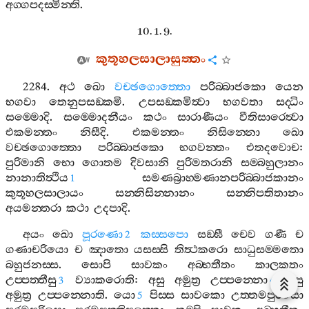
අග‍්ගපදස‍්මින‍්ති
.
10. 1. 9.
කුතූහලසාලාසුත‍්තං
2284.
අථ
ඛො
වච‍්ඡගොත‍්තො
පරිබ‍්බාජකො
යෙන
භගවා
තෙනුපසඞ‍්කමි
.
උපසඞ‍්කමිත්‍වා
භගවතා
සද‍්ධිං
සම‍්මොදි
.
සම‍්මොදනීයං
කථං
සාරාණීයං
වීතිසාරෙත්‍වා
එකමන‍්තං
නිසීදි
.
එකමන‍්තං
නිසින‍්නො
ඛො
වච‍්ඡගොත‍්තො
පරිබ‍්බාජකො
භගවන‍්තං
එතදවොච
:
පුරිමානි
භො
ගොතම
දිවසානි
පුරිමතරානි
සම‍්බහුලානං
නානාතිත්‍ථිය
සමණබ්‍රාහ‍්මණානපරිබ‍්බාජකානං
1
කුතූහලසාලායං
සන‍්නිසින‍්නානං
සන‍්නිපතිතානං
අයමන‍්තරා
කථා
උදපාදි
.
අයං
ඛො
පූරණො
කස‍්සපො
සඞ‍්ඝී
චෙව
ගණී
ච
2
ගණාචරියො
ච
ඤාතො
යසස‍්සි
තිත්‍ථකරො
සාධුසම‍්මතො
බහුජනස‍්ස
.
සොපි
සාවකං
අබ‍්භතීතං
කාලකතං
උප‍්පත‍්තීසු
ව්‍යාකරොති
:
අසු
අමුත්‍ර
උප‍්පන‍්නො
අසු
3
4
අමුත්‍ර
උප‍්පන‍්නොති
.
යො
පිස‍්ස
සාවකො
උත‍්තමපුරිසො
5