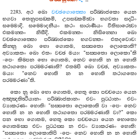
2283.
අථ
ඛො
වච‍්ඡගොත‍්තො
පරිබ‍්බාජකො
යෙන
භගවා
තෙනුපසඞ‍්කමි
,
උපසඞ‍්කමිත්‍වා
භගවතා
සද‍්ධිං
සම‍්මොදි
.
සම‍්මොදනීයං
කථං
සාරාණීයං
වීතිසාරෙත්‍වා
එකමන‍්තං
නිසීදි
.
එකමන‍්තං
නිසින‍්නො
ඛො
වච‍්ඡගොත‍්තො
පරිබ‍්බාජකො
භගවන‍්තං
එතදවොච
:
කින‍්නු
ඛො
භො
ගොතම
,
සස‍්සතො
ලොකොති
?
අව්‍යාකතං
ඛො
එතං
වච‍්ඡ
මයා
: “
සස‍්සතො
ලොකො
”
ති
-
පෙ
-
කිම‍්පන
භො
ගොතම
,
නෙව
හොති
න
න
හොති
තථාගතො
පරම‍්මරණාති
?
එතම‍්පි
ඛො
වච‍්ඡ
,
අව්‍යාකතං
මයා
: “
නෙව
හොති
න
න
හොති
තථාගතො
පරම‍්මරණා
”
ති
.
කො
නු
ඛො
භො
ගොතම
,
හෙතු
කො
පච‍්චයො
යෙන
අඤ‍්ඤතිත්‍ථියානං
පරිබ‍්බාජකානං
එවං
පුට‍්ඨානං
එවං
ව්‍යාකරණං
හොති
: “
සස‍්සතො
ලොකොති
වා
-
පෙ
-
නෙව
හොති
න
න
හොති
තථාගතො
පරම‍්මරණාති
වා
?”
කො
පන
භො
ගොතම
,
හෙතු
කො
පච‍්චයො
යෙන
භොතො
ගොතමස‍්ස
එවං
පුට‍්ඨස‍්ස
න
එවං
ව්‍යාකරණං
හොති
:
“
සස‍්සතො
ලොකොතිපි
-
පෙ
-
නෙව
හොති
න
න
හොති