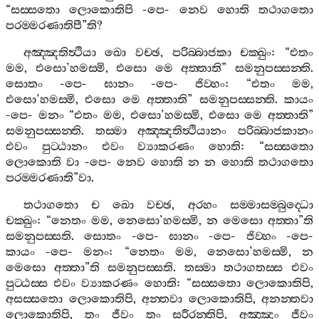
“
සස‍්සතො
ලොකොතිපි
-
පෙ
-
නෙව
හොති
තථාගතො
පරම‍්මරණාතිපී
”
ති
?
අඤ‍්ඤතිත්‍ථියා
ඛො
වච‍්ඡ
,
පරිබ‍්බාජකා
චක‍්ඛුං
: “
එතං
මම
,
එසො
’
හමස‍්මි
,
එසො
මෙ
අත‍්තාති
”
සමනුපස‍්සන‍්ති
.
සොතං
-
පෙ
-
ඝානං
-
පෙ
-
ජිව‍්හං
: “
එතං
මම
,
එසො
’
හමස‍්මි
,
එසො
මෙ
අත‍්තාති
”
සමනුපස‍්සන‍්ති
.
කායං
-
පෙ
-
මනං
“
එතං
මම
,
එසො
’
හමස‍්මි
,
එසො
මෙ
අත‍්තාති
”
සමනුපස‍්සන‍්ති
.
තස‍්මා
අඤ‍්ඤතිත්‍ථියානං
පරිබ‍්බාජකානං
එවං
පුට‍්ඨානං
එවං
ව්‍යාකරණං
හොති
: “
සස‍්සතො
ලොකොති
වා
-
පෙ
-
නෙව
හොති
න
න
හොති
තථාගතො
පරම‍්මරණාති
”
වා
.
තථාගතො
ච
ඛො
වච‍්ඡ
,
අරහං
සම‍්මාසම‍්බුද‍්ධො
චක‍්ඛුං
: “
නෙතං
මම
,
නෙසො
’
හමස‍්මි
,
න
මෙසො
අත‍්තා
”
ති
සමනුපස‍්සති
.
සොතං
-
පෙ
-
ඝානං
-
පෙ
-
ජිව‍්හං
-
පෙ
-
කායං
-
පෙ
-
මනං
: “
නෙතං
මම
,
නෙසො
’
හමස‍්මි
,
න
මෙසො
අත‍්තා
”
ති
සමනුපස‍්සති
.
තස‍්මා
තථාගතස‍්ස
එවං
පුට‍්ඨස‍්ස
එවං
ව්‍යාකරණං
හොති
: “
සස‍්සතො
ලොකොතිපි
,
අසස‍්සතො
ලොකොතිපි
,
අන‍්තවා
ලොකොතිපි
,
අනන‍්තවා
ලොකොතිපි
,
තං
ජීවං
තං
සරීරන‍්තිපි
,
අඤ‍්ඤං
ජීවං