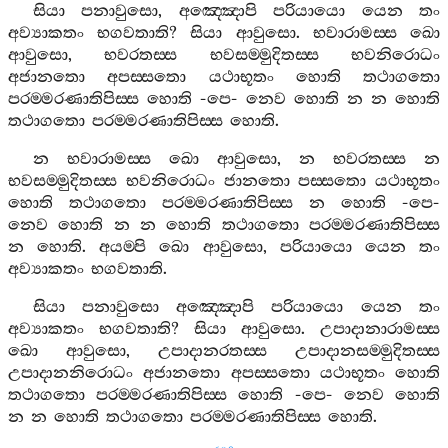
සියා
පනාවුසො
,
අඤ‍්ඤොපි
පරියායො
යෙන
තං
අව්‍යාකතං
භගවතාති
?
සියා
ආවුසො
.
භවාරාමස‍්ස
ඛො
ආවුසො
,
භවරතස‍්ස
භවසම‍්මුදිතස‍්ස
භවනිරොධං
අජානතො
අපස‍්සතො
යථාභූතං
හොති
තථාගතො
පරම‍්මරණාතිපිස‍්ස
හොති
-
පෙ
-
නෙව
හොති
න
න
හොති
තථාගතො
පරම‍්මරණාතිපිස‍්ස
හොති
.
න
භවාරාමස‍්ස
ඛො
ආවුසො
,
න
භවරතස‍්ස
න
භවසම‍්මුදිතස‍්ස
භවනිරොධං
ජානතො
පස‍්සතො
යථාභූතං
හොති
තථාගතො
පරම‍්මරණාතිපිස‍්ස
න
හොති
-
පෙ
-
නෙව
හොති
න
න
හොති
තථාගතො
පරම‍්මරණාතිපිස‍්ස
න
හොති
.
අයම‍්පි
ඛො
ආවුසො
,
පරියායො
යෙන
තං
අව්‍යාකතං
භගවතාති
.
සියා
පනාවුසො
අඤ‍්ඤොපි
පරියායො
යෙන
තං
අව්‍යාකතං
භගවතාති
?
සියා
ආවුසො
.
උපාදානාරාමස‍්ස
ඛො
ආවුසො
,
උපාදානරතස‍්ස
උපාදානසම‍්මුදිතස‍්ස
උපාදානනිරොධං
අජානතො
අපස‍්සතො
යථාභූතං
හොති
තථාගතො
පරම‍්මරණාතිපිස‍්ස
හොති
-
පෙ
-
නෙව
හොති
න
න
හොති
තථාගතො
පරම‍්මරණාතිපිස‍්ස
හොති
.