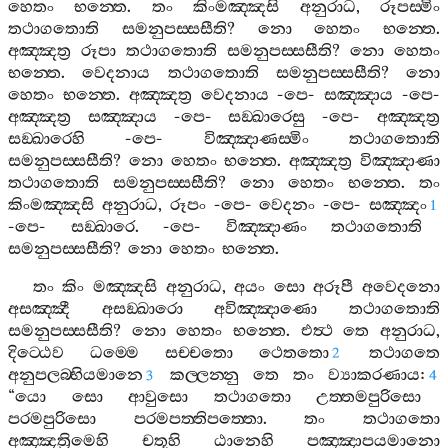
හෙතං
භන‍්තෙ
.
තං
කිංමඤ‍්ඤසි
අනුරාධ
,
රූපස‍්මිං
තථාගතොති
සමනුපස‍්සසීති
?
නො
හෙතං
භන‍්තෙ
.
අඤ‍්ඤත්‍ර
රූපා
තථාගතොති
සමනුපස‍්සසීති
?
නො
හෙතං
භන‍්තෙ
.
වෙදනාය
තථාගතොති
සමනුපස‍්සසීති
?
නො
හෙතං
භන‍්තෙ
.
අඤ‍්ඤත්‍ර
වෙදනාය
-
පෙ
-
සඤ‍්ඤාය
-
පෙ
-
අඤ‍්ඤත්‍ර
සඤ‍්ඤාය
-
පෙ
-
සඞ‍්ඛාරෙසු
-
පෙ
-
අඤ‍්ඤත්‍ර
සඞ‍්ඛාරෙහි
-
පෙ
-
විඤ‍්ඤාණස‍්මිං
තථාගතොති
සමනුපස‍්සසීති
?
නො
හෙතං
භන‍්තෙ
.
අඤ‍්ඤත්‍ර
විඤ‍්ඤාණා
තථාගතොති
සමනුපස‍්සසීති
?
නො
හෙතං
භන‍්තෙ
.
තං
කිංමඤ‍්ඤසි
අනුරාධ
,
රූපං
-
පෙ
-
වෙදනං
-
පෙ
-
සඤ‍්ඤං
1
-
පෙ
-
සඞ‍්ඛාරෙ
. -
පෙ
-
විඤ‍්ඤාණං
තථාගතොති
සමනුපස‍්සසීති
?
නො
හෙතං
භන‍්තෙ
.
තං
කිං
මඤ‍්ඤසි
අනුරාධ
,
අයං
සො
අරූපී
අවෙදනො
අසඤ‍්ඤී
අසඞ‍්ඛාරො
අවිඤ‍්ඤාණො
තථාගතොති
සමනුපස‍්සසීති
?
නො
හෙතං
භන‍්තෙ
.
එත්‍ථ
තෙ
අනුරාධ
,
දිට‍්ඨෙව
ධම‍්මෙ
සච‍්චතො
ථෙතතො
තථාගතෙ
2
අනුපලබ‍්භියමානෙ
කල‍්ලන‍්නු
තෙ
තං
ව්‍යාකරණාය
:
3
4
“
යො
සො
ආවුසො
තථාගතො
උත‍්තමපුරිසො
පරමපුරිසො
පරමපත‍්තිපත‍්තො
.
තං
තථාගතො
අඤ‍්ඤත්‍රිමෙහි
චතූහි
ඨානෙහි
පඤ‍්ඤාපයමානො