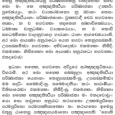
තෙසු
අඤ‍්ඤතිත්‍ථියෙසු
පරිබ‍්බාජකෙසු
එතදහොසි
:
සචෙ
ඛො
මං
තෙ
අඤ‍්ඤතිත්‍ථියා
පරිබ‍්බාජකා
උත‍්තරිං
පුච‍්ඡෙය්‍යුං
,
කථං
ව්‍යාකරමානො
නු
ඛ‍්වාහං
තෙසං
අඤ‍්ඤතිත්‍ථියානං
පරිබ‍්බාජකානං
වුත‍්තවාදී
චෙව
භගවතො
අස‍්සං
,
න
ච
භගවන‍්තං
අභූතෙන
අබ‍්භාචික‍්ඛෙය්‍යං
,
ධම‍්මස‍්ස
චානුධම‍්මං
ව්‍යාකරෙය්‍යං
,
න
ච
කොචි
සහධම‍්මිකො
වාදානුවාදො
ගාරය‍්හං
ඨානං
ආගච‍්ඡෙය්‍යාති
.
අථ
ඛො
ආයස‍්මා
අනුරාධො
යෙන
භගවා
තෙනුපසඞ‍්කමි
.
උපසඞ‍්කමිත්‍වා
භගවන‍්තං
අභිවාදෙත්‍වා
එකමන‍්තං
නිසීදි
.
එකමන‍්තං
නිසින‍්නො
ඛො
ආයස‍්මා
අනුරාධො
භගවන‍්තං
එතදවොච
:
ඉධාහං
භන‍්තෙ
,
භගවතො
අවිදූරෙ
අරඤ‍්ඤකුටිකායං
විහරාමි
.
අථ
ඛො
භන‍්තෙ
සම‍්බහුලා
අඤ‍්ඤතිත්‍ථියා
පරිබ‍්බාජකා
යෙනාහං
තෙනුපසඞ‍්කමිංසු
.
උපසඞ‍්කමිත්‍වා
මම
සද‍්ධිං
සම‍්මොදිංසු
.
සම‍්මොදනීයං
කථං
සාරාණීයං
වීතිසාරෙත්‍වා
එකමන‍්තං
නිසීදිංසු
.
එකමන‍්තං
නිසින‍්නා
ඛො
භන‍්තෙ
අඤ‍්ඤතිත්‍ථියා
පරිබ‍්බාජකා
මං
එතදවොචුං
:
යො
සො
ආවුසො
අනුරාධ
තථාගතො
උත‍්තමපුරිසො
පරමපුරිසො
පරමපත‍්තිප‍්පත‍්තො
තං
තථාගතො
ඉමෙසු
චතූසු
ඨානෙසු
පඤ‍්ඤාපයමානො
පඤ‍්ඤාපෙති
: “
හොති