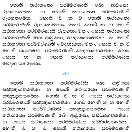
හොති
තථාගතො
පරම‍්මරණාති
ඛො
ආවුසො
,
රූපගතමෙතං
.
න
හොති
තථාගතො
පරම‍්මරණාති
රූපගතමෙතං
.
හොති
ච
න
ච
හොති
තථාගතො
පරම‍්මරණාති
රූපගතමෙතං
.
නෙව
හොති
න
න
හොති
තථාගතො
පරම‍්මරණාති
රූපගතමෙතං
.
හොති
තථාගතො
පරම‍්මරණාති
ඛො
ආවුසො
,
වෙදනාගතමෙතං
.
න
හොති
තථාගතො
පරම‍්මරණාති
වෙදනාගතමෙතං
.
හොති
ච
න
ච
හොති
තථාගතො
පරම‍්මරණාති
වෙදනාගතමෙතං
.
නෙව
හොති
න
න
හොති
තථාගතො
පරම‍්මරණාති
වෙදනාගතමෙතං
.
684
හොති
තථාගතො
පරම‍්මරණාති
ඛො
ආවුසො
සඤ‍්ඤාගතමෙතං
.
න
හොති
තථාගතො
පරම‍්මරණාති
සඤ‍්ඤාගතමෙතං
.
හොති
ච
න
ච
හොති
තථාගතො
පරම‍්මරණාති
සඤ‍්ඤාගතමෙතං
.
නෙව
හොති
න
න
හොති
තථාගතො
පරම‍්මරණාති
සඤ‍්ඤාගතමෙතං
.
හොති
තථාගතො
පරම‍්මරණාති
ඛො
ආවුසො
,
සඞ‍්ඛාරගතමෙතං
.
න
හොති
තථාගතො
පරම‍්මරණාති
සඞ‍්ඛාරගතමෙතං
.
හොති
ච
න
ච
හොති
තථාගතො
පරම‍්මරණාති