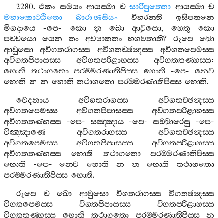
2280.
එකං
සමයං
ආයස‍්මා
ච
සාරිපුත‍්තො
ආයස‍්මා
ච
මහාකොට‍්ඨිතො
බාරාණසියං
විහරන‍්ති
ඉසිපතනෙ
මිගදායෙ
-
පෙ
-
කො
නු
ඛො
ආවුසො
,
හෙතු
කො
පච‍්චයො
යෙන
තං
අව්‍යාකතං
භගවතාති
?
රූපෙ
ඛො
ආවුසො
අවිගතරාගස‍්ස
අවිගතච‍්ඡන්‍දස‍්ස
අවිගතපෙමස‍්ස
අවිගතපිපාසස‍්ස
අවිගතපරිළාහස‍්ස
අවිගතතණ‍්හස‍්ස
:
හොති
තථාගතො
පරම‍්මරණාතිපිස‍්ස
හොති
-
පෙ
-
නෙව
හොති
න
න
හොති
තථාගතො
පරම‍්මරණාතිපිස‍්ස
හොති
.
වෙදනාය
අවිගතරාගස‍්ස
අවිගතච‍්ඡන්‍දස‍්ස
අවිගතපෙමස‍්ස
අවිගතපිපාසස‍්ස
අවිගතපරිළාහස‍්ස
අවිගතතණ‍්හස‍්ස
-
පෙ
-
සඤ‍්ඤාය
-
පෙ
-
සඞ‍්ඛාරෙසු
-
පෙ
-
විඤ‍්ඤාණෙ
අවිගතරාගස‍්ස
අවිගතච‍්ඡන්‍දස‍්ස
අවිගතපෙමස‍්ස
අවිගතපිපාසස‍්ස
අවිගතපරිළාහස‍්ස
අවිගතතණ‍්හස‍්ස
හොති
තථාගතො
පරම‍්මරණාතිපිස‍්ස
හොති
-
පෙ
-
නෙව
හොති
න
න
හොති
තථාගතො
පරම‍්මරණාතිපිස‍්ස
හොති
.
රූපෙ
ච
ඛො
ආවුසො
විගතරාගස‍්ස
විගතඡන්‍දස‍්ස
විගතපෙමස‍්ස
විගතපිපාසස‍්ස
විගතපරිළාහස‍්ස
විගතතණ‍්හස‍්ස
හොති
තථාගතො
පරම‍්මරණාතිපිස‍්ස
න