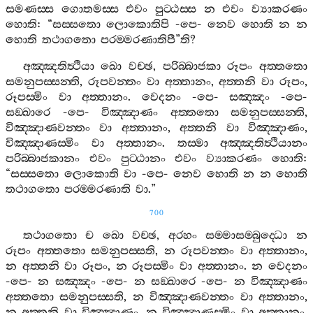
සමණස‍්ස
ගොතමස‍්ස
එවං
පුට‍්ඨස‍්ස
න
එවං
ව්‍යාකරණං
හොති
: “
සස‍්සතො
ලොකොතිපි
-
පෙ
-
නෙව
හොති
න
න
හොති
තථාගතො
පරම‍්මරණාතිපී
”
ති
?
අඤ‍්ඤතිත්‍ථියා
ඛො
වච‍්ඡ
,
පරිබ‍්බාජකා
රූපං
අත‍්තතො
සමනුපස‍්සන‍්ති
,
රූපවන‍්තං
වා
අත‍්තානං
,
අත‍්තනි
වා
රූපං
,
රූපස‍්මිං
වා
අත‍්තානං
.
වෙදනං
-
පෙ
-
සඤ‍්ඤං
-
පෙ
-
සඞ‍්ඛාරෙ
-
පෙ
-
විඤ‍්ඤාණං
අත‍්තතො
සමනුපස‍්සන‍්ති
,
විඤ‍්ඤාණවන‍්තං
වා
අත‍්තානං
,
අත‍්තනි
වා
විඤ‍්ඤාණං
,
විඤ‍්ඤාණස‍්මිං
වා
අත‍්තානං
.
තස‍්මා
අඤ‍්ඤතිත්‍ථියානං
පරිබ‍්බාජකානං
එවං
පුට‍්ඨානං
එවං
ව්‍යාකරණං
හොති
:
“
සස‍්සතො
ලොකොති
වා
-
පෙ
-
නෙව
හොති
න
න
හොති
තථාගතො
පරම‍්මරණාති
වා
.”
700
තථාගතො
ච
ඛො
වච‍්ඡ
,
අරහං
සම‍්මාසම‍්බුද‍්ධො
න
රූපං
අත‍්තතො
සමනුපස‍්සති
,
න
රූපවන‍්තං
වා
අත‍්තානං
,
න
අත‍්තනි
වා
රූපං
,
න
රූපස‍්මිං
වා
අත‍්තානං
.
න
වෙදනං
-
පෙ
-
න
සඤ‍්ඤං
-
පෙ
-
න
සඞ‍්ඛාරෙ
-
පෙ
-
න
විඤ‍්ඤාණං
අත‍්තතො
සමනුපස‍්සති
,
න
විඤ‍්ඤාණවන‍්තං
වා
අත‍්තානං
,
න
අත‍්තනි
වා
විඤ‍්ඤාණං
,
න
විඤ‍්ඤාණස‍්මිං
වා
අත‍්තානං
.