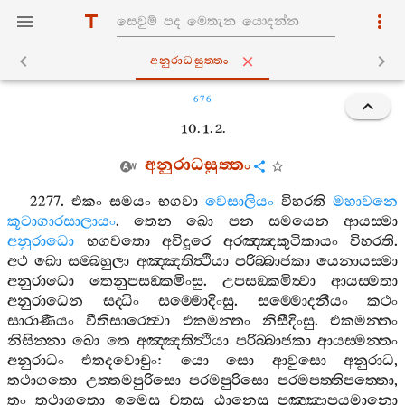
අනුරාධසුත‍්තං
676
10. 1. 2.
අනුරාධසුත‍්තං
2277.
එකං
සමයං
භගවා
වෙසාලියං
විහරති
මහාවනෙ
කූටාගාරසාලායං
.
තෙන
ඛො
පන
සමයෙන
ආයස‍්මා
අනුරාධො
භගවතො
අවිදූරෙ
අරඤ‍්ඤකුටිකායං
විහරති
.
අථ
ඛො
සම‍්බහුලා
අඤ‍්ඤතිත්‍ථියා
පරිබ‍්බාජකා
යෙනායස‍්මා
අනුරාධො
තෙනුපසඞ‍්කමිංසු
.
උපසඞ‍්කමිත්‍වා
ආයස‍්මතා
අනුරාධෙන
සද‍්ධිං
සම‍්මොදිංසු
.
සම‍්මොදනීයං
කථං
සාරාණීයං
වීතිසාරෙත්‍වා
එකමන‍්තං
නිසීදිංසු
.
එකමන‍්තං
නිසින‍්නා
ඛො
තෙ
අඤ‍්ඤතිත්‍ථියා
පරිබ‍්බාජකා
ආයස‍්මන‍්තං
අනුරාධං
එතදවොචුං
:
යො
සො
ආවුසො
අනුරාධ
,
තථාගතො
උත‍්තමපුරිසො
පරමපුරිසො
පරමපත‍්තිපත‍්තො
,
තං
තථාගතො
ඉමෙසු
චතූසු
ඨානෙසු
පඤ‍්ඤාපයමානො