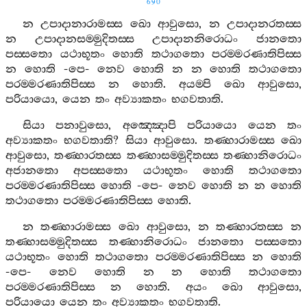
690
න
උපාදානාරාමස‍්ස
ඛො
ආවුසො
,
න
උපාදානරතස‍්ස
න
උපාදානසම‍්මුදිතස‍්ස
උපාදානනිරොධං
ජානතො
පස‍්සතො
යථාභූතං
හොති
තථාගතො
පරම‍්මරණාතිපිස‍්ස
න
හොති
-
පෙ
-
නෙව
හොති
න
න
හොති
තථාගතො
පරම‍්මරණාතිපිස‍්ස
න
හොති
.
අයම‍්පි
ඛො
ආවුසො
,
පරියායො
,
යෙන
තං
අව්‍යාකතං
භගවතාති
.
සියා
පනාවුසො
,
අඤ‍්ඤොපි
පරියායො
යෙන
තං
අව්‍යාකතං
භගවතාති
?
සියා
ආවුසො
.
තණ‍්හාරාමස‍්ස
ඛො
ආවුසො
,
තණ‍්හාරතස‍්ස
තණ‍්හාසම‍්මුදිතස‍්ස
තණ‍්හානිරොධං
අජානතො
අපස‍්සතො
යථාභූතං
හොති
තථාගතො
පරම‍්මරණාතිපිස‍්ස
හොති
-
පෙ
-
නෙව
හොති
න
න
හොති
තථාගතො
පරම‍්මරණාතිපිස‍්ස
හොති
.
න
තණ‍්හාරාමස‍්ස
ඛො
ආවුසො
,
න
තණ‍්හාරතස‍්ස
න
තණ‍්හාසම‍්මුදිතස‍්ස
තණ‍්හානිරොධං
ජානතො
පස‍්සතො
යථාභූතං
හොති
තථාගතො
පරම‍්මරණාතිපිස‍්ස
න
හොති
-
පෙ
-
නෙව
හොති
න
න
හොති
තථාගතො
පරම‍්මරණාතිපිස‍්ස
න
හොති
.
අයං
ඛො
ආවුසො
,
පරියායො
යෙන
තං
අව්‍යාකතං
භගවතාති
.