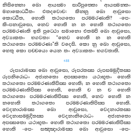
නිසින‍්නො
ඛො
ආයස‍්මා
සාරිපුත‍්තො
ආයස‍්මන‍්තං
මහාකොට‍්ඨිතං
එතදවොච
:
කින‍්නු
ඛො
ආවුසො
කොට‍්ඨිත
,
හොති
තථාගතො
පරම‍්මරණාති
? -
පෙ
-
කිංපනාවුසො
,
නෙව
හොති
න
න
හොති
තථාගතො
පරම‍්මරණාති
ඉති
පුට‍්ඨො
සමානො
එතම‍්පි
ඛො
ආවුසො
,
අව්‍යාකතං
භගවතා
: “
නෙව
හොති
න
න
හොති
තථාගතො
පරම‍්මරණා
”
ති
වදෙසි
.
කො
නු
ඛො
ආවුසො
,
හෙතු
කො
පච‍්චයො
යෙන
තං
අව්‍යාකතං
භගවතාති
.
688
රූපාරාමස‍්ස
ඛො
ආවුසො
,
රූපරතස‍්ස
රූපසම‍්මුදිතස‍්ස
රූපනිරොධං
අජානතො
අපස‍්සතො
යථාභූතං
හොති
තථාගතො
පරම‍්මරණාතිපිස‍්ස
හොති
;
න
හොති
තථාගතො
පරම‍්මරණාතිපිස‍්ස
හොති
,
හොති
ච
න
ච
හොති
තථාගතො
පරම‍්මරණාතිපිස‍්ස
හොති
,
නෙව
හොති
න
නහොති
තථාගතො
පරම‍්මරණාතිපිස‍්ස
හොති
.
වෙදනාරාමස‍්ස
ඛො
ආවුසො
,
වෙදනාරතස‍්ස
වෙදනාසම‍්මුදිතස‍්ස
වෙදනානිරොධං
අජානතො
අපස‍්සතො
යථාභූතං
හොති
තථාගතො
පරම‍්මරණාතිපිස‍්ස
හොති
-
පෙ
-
සඤ‍්ඤාරාමස‍්ස
ඛො
ආවුසො
-
පෙ
-