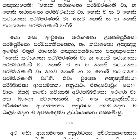
පඤ‍්ඤාපෙති
: “
හොති
තථාගතො
පරම‍්මරණාති
වා
,
න
හොති
තථාගතො
පරම‍්මරණාති
වා
,
හොති
ච
න
ච
හොති
තථාගතො
පරම‍්මරණාති
වා
,
නෙව
හොති
න
න
හොති
තථාගතො
පරම‍්මරණාති
වා
”
ති
.
යො
සො
ආවුසො
තථාගතො
උත‍්තමපුරිසො
පරමපුරිසො
පරමපත‍්තිපත‍්තො
,
තං
තථාගතො
අඤ‍්ඤත්‍ර
ඉමෙහි
චතූහි
ඨානෙහි
පඤ‍්ඤාපයමානො
පඤ‍්ඤාපෙති
:
“
හොති
තථාගතො
පරම‍්මරණාති
වා
න
හොති
තථාගතො
පරම‍්මරණාති
වා
හොති
ච
න
ච
හොති
තථාගතො
පරම‍්මරණාති
වා
නෙව
හොති
න
න
හොති
තථාගතො
පරම‍්මරණාති
වා
”
ති
.
එවං
වුත‍්තෙ
අඤ‍්ඤතිත්‍ථියා
පරිබ‍්බාජකා
ආයස‍්මන‍්තං
අනුරාධං
එතදවොචුං
:
යො
3
චායං
භික‍්ඛු
නවො
භවිස‍්සති
අචිරපබ‍්බජිතො
,
ථෙරො
වා
පන
බාලො
අව්‍යත‍්තොති
.
අථ
තෙ
අඤ‍්ඤතිත්‍ථියා
පරිබ‍්බාජකා
ආයස‍්මන‍්තං
අනුරාධං
නවවාදෙන
ච
බාලවාදෙන
ච
අපසාදෙත්‍වා
උට‍්ඨායාසනා
පක‍්කමිංසු
.
678
අථ
ඛො
ආයස‍්මතො
අනුරාධස‍්ස
අචිරපක‍්කන‍්තෙසු