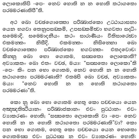
ලොකොතිපි
-
පෙ
-
නෙව
හොති
න
න
හොති
තථාගතො
පරම‍්මරණාතිපී
”
ති
.
අථ
ඛො
වච‍්ඡගොත‍්තො
පරිබ‍්බාජකො
උට‍්ඨායාසනා
යෙන
භගවා
තෙනුපසඞ‍්කමි
,
උපසඞ‍්කමිත්‍වා
භගවතා
සද‍්ධිං
සම‍්මොදි
.
සම‍්මොදනීයං
කථං
සාරාණීයං
වීතිසාරෙත්‍වා
එකමන‍්තං
නිසීදි
.
එකමන‍්තං
නිසින‍්නො
ඛො
වච‍්ඡගොත‍්තො
පරිබ‍්බාජකො
භගවන‍්තං
එතදවොච
:
කින‍්නු
ඛො
භො
ගොතම
,
සස‍්සතො
ලොකොති
?
අව්‍යාකතං
ඛො
එතං
වච‍්ඡ
,
මයා
: “
සස‍්සතො
ලොකො
”
ති
-
පෙ
-
කිං
පන
භො
ගොතම
,
නෙව
හොති
න
න
හොති
තථාගතො
පරම‍්මරණාති
?
එතම‍්පි
ඛො
වච‍්ඡ
,
අව්‍යාකතං
මයා
: “
නෙව
හොති
න
න
හොති
තථාගතො
පරම‍්මරණා
”
ති
.
කො
නු
ඛො
භො
ගොතම
හෙතු
කො
පච‍්චයො
යෙන
අඤ‍්ඤතිත්‍ථියානං
පරිබ‍්බාජකානං
එවං
පුට‍්ඨානං
එවං
ව්‍යාකරණං
හොති
; “
සස‍්සතො
ලොකොති
වා
-
පෙ
-
නෙව
හොති
න
න
හොති
තථාගතො
පරම‍්මරණාති
”
වා
?
කො
පන
භො
ගොතම
,
හෙතු
කො
පච‍්චයො
යෙන
භොතො
ගොතමස‍්ස
එවං
පුට‍්ඨස‍්ස
න
එවං
ව්‍යාකරණං
හොති
: