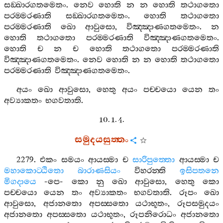
සඞ‍්ඛාරගතමෙතං
.
නෙව
හොති
න
න
හොති
තථාගතො
පරම‍්මරණාති
සඞ‍්ඛාරගතමෙතං
.
හොති
තථාගතො
පරම‍්මරණාති
ඛො
ආවුසො
,
විඤ‍්ඤාණගතමෙතං
.
න
හොති
තථාගතො
පරම‍්මරණාති
විඤ‍්ඤාණගතමෙතං
.
හොති
ච
න
ච
හොති
තථාගතො
පරම‍්මරණාති
විඤ‍්ඤාණගතමෙතං
.
නෙව
හොති
න
න
හොති
තථාගතො
පරම‍්මරණාති
විඤ‍්ඤාණගතමෙතං
.
අයං
ඛො
ආවුසො
,
හෙතු
අයං
පච‍්චයො
යෙන
තං
අව්‍යාකතං
භගවතාති
.
10. 1. 4.
සමුදයසුත‍්තං
2279.
එකං
සමයං
ආයස‍්මා
ච
සාරිපුත‍්තො
ආයස‍්මා
ච
මහාකොට‍්ඨිතො
බාරාණසියං
විහරන‍්ති
ඉසිපතනෙ
මිගදායෙ
-
පෙ
-
කො
නු
ඛො
ආවුසො
,
හෙතු
කො
පච‍්චයො
යෙන
තං
අව්‍යාකතං
භගවතාති
.
රූපං
ඛො
ආවුසො
,
අජානතො
අපස‍්සතො
යථාභූතං
,
රූපසමුදයං
අජානතො
අපස‍්සතො
යථාභූතං
,
රූපනිරොධං
අජානතො