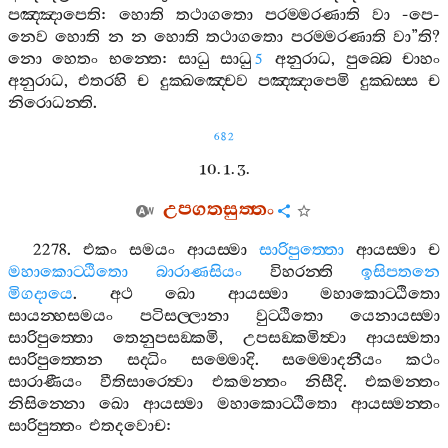
පඤ‍්ඤාපෙති
:
හොති
තථාගතො
පරම‍්මරණාති
වා
-
පෙ
-
නෙව
හොති
න
න
හොති
තථාගතො
පරම‍්මරණාති
වා
”
ති
?
නො
හෙතං
භන‍්තෙ
:
සාධු
සාධු
අනුරාධ
,
පුබ‍්බෙ
චාහං
5
අනුරාධ
,
එතරහි
ච
දුක‍්ඛඤ‍්චෙව
පඤ‍්ඤාපෙමි
දුක‍්ඛස‍්ස
ච
නිරොධන‍්ති
.
682
10. 1. 3.
උපගතසුත‍්තං
2278.
එකං
සමයං
ආයස‍්මා
සාරිපුත‍්තො
ආයස‍්මා
ච
මහාකොට‍්ඨිතො
බාරාණසියං
විහරන‍්ති
ඉසිපතනෙ
මිගදායෙ
.
අථ
ඛො
ආයස‍්මා
මහාකොට‍්ඨිතො
සායන‍්හසමයං
පටිසල‍්ලානා
වුට‍්ඨිතො
යෙනායස‍්මා
සාරිපුත‍්තො
තෙනුපසඞ‍්කමි
,
උපසඞ‍්කමිත්‍වා
ආයස‍්මතා
සාරිපුත‍්තෙන
සද‍්ධිං
සම‍්මොදි
.
සම‍්මොදනීයං
කථං
සාරාණීයං
වීතිසාරෙත්‍වා
එකමන‍්තං
නිසීදි
.
එකමන‍්තං
නිසින‍්නො
ඛො
ආයස‍්මා
මහාකොට‍්ඨිතො
ආයස‍්මන‍්තං
සාරිපුත‍්තං
එතදවොච
: