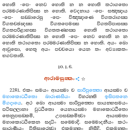
හොති
-
පෙ
-
නෙව
හොති
න
න
හොති
තථාගතො
පරම‍්මරණාතිපිස‍්ස
න
හොති
.
වෙදනාය
-
පෙ
-
සඤ‍්ඤාය
-
පෙ
-
සඞ‍්ඛාරෙසු
-
පෙ
-
විඤ‍්ඤාණෙ
විගතරාගස‍්ස
විගතච‍්ඡන්‍දස‍්ස
විගතපෙමස‍්ස
විගතපිපාසස‍්ස
විගතපරිළාහස‍්ස
විගතතණ‍්හස‍්ස
හොති
තථාගතො
පරම‍්මරණාතිපිස‍්ස
න
හොති
-
පෙ
-
නෙව
හොති
න
න
හොති
තථාගතො
පරම‍්මරණාතිපිස‍්ස
න
හොති
.
අයං
ඛො
ආවුසො
,
හෙතු
අයං
පච‍්චයො
යෙන
තං
අව්‍යාකතං
භගවතාති
.
10. 1. 6.
ආරාමසුත‍්තං
2281.
එකං
සමයං
ආයස‍්මා
ච
සාරිපුත‍්තො
ආයස‍්මා
ච
මහාකොට‍්ඨිතො
බාරාණසියං
විහරන‍්ති
ඉසිපතනෙ
මිගදායෙ
.
අථ
ඛො
ආයස‍්මා
සාරිපුත‍්තො
සායන‍්හසමයං
පටිසල‍්ලානා
වුට‍්ඨිතො
යෙනායස‍්මා
මහාකොට‍්ඨිතො
තෙනුපසඞ‍්කමි
,
උපසඞ‍්කමිත්‍වා
ආයස‍්මතා
මහාකොට‍්ඨිකෙන
සද‍්ධිං
සම‍්මොදි
.
සම‍්මොදනීයං
කථං
සාරාණීයං
වීතිසාරෙත්‍වා
එකමන‍්තං
නිසීදි
.
එකමන‍්තං