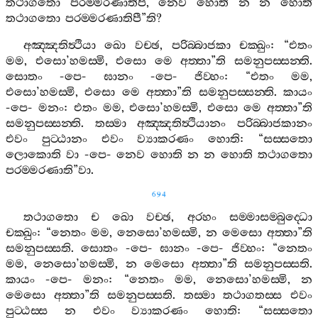
තථාගතො
පරම‍්මරණාතිපි
,
නෙව
හොති
න
න
හොති
තථාගතො
පරම‍්මරණාතිපී
”
ති
?
අඤ‍්ඤතිත්‍ථියා
ඛො
වච‍්ඡ
,
පරිබ‍්බාජකා
චක‍්ඛුං
: “
එතං
මම
,
එසො
’
හමස‍්මි
,
එසො
මෙ
අත‍්තා
”
ති
සමනුපස‍්සන‍්ති
.
සොතං
-
පෙ
-
ඝානං
-
පෙ
-
ජිව‍්හං
: “
එතං
මම
,
එසො
’
හමස‍්මි
,
එසො
මෙ
අත‍්තා
”
ති
සමනුපස‍්සන‍්ති
.
කායං
-
පෙ
-
මනං
:
එතං
මම
,
එසො
’
හමස‍්මි
,
එසො
මෙ
අත‍්තා
”
ති
සමනුපස‍්සන‍්ති
.
තස‍්මා
අඤ‍්ඤතිත්‍ථියානං
පරිබ‍්බාජකානං
එවං
පුට‍්ඨානං
එවං
ව්‍යාකරණං
හොති
: “
සස‍්සතො
ලොකොති
වා
-
පෙ
-
නෙව
හොති
න
න
හොති
තථාගතො
පරම‍්මරණාති
”
වා
.
694
තථාගතො
ච
ඛො
වච‍්ඡ
,
අරහං
සම‍්මාසම‍්බුද‍්ධො
චක‍්ඛුං
: “
නෙතං
මම
,
නෙසො
’
හමස‍්මි
,
න
මෙසො
අත‍්තා
”
ති
සමනුපස‍්සති
.
සොතං
-
පෙ
-
ඝානං
-
පෙ
-
ජිව‍්හං
: “
නෙතං
මම
,
නෙසො
’
හමස‍්මි
,
න
මෙසො
අත‍්තා
”
ති
සමනුපස‍්සති
.
කායං
-
පෙ
-
මනං
: “
නෙතං
මම
,
නෙසො
’
හමස‍්මි
,
න
මෙසො
අත‍්තා
”
ති
සමනුපස‍්සති
.
තස‍්මා
තථාගතස‍්ස
එවං
පුට‍්ඨස‍්ස
න
එවං
ව්‍යාකරණං
හොති
: “
සස‍්සතො