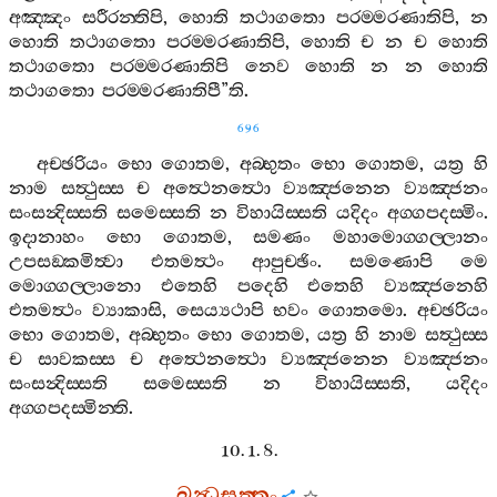
අඤ‍්ඤං
සරීරන‍්තිපි
,
හොති
තථාගතො
පරම‍්මරණාතිපි
,
න
හොති
තථාගතො
පරම‍්මරණාතිපි
,
හොති
ච
න
ච
හොති
තථාගතො
පරම‍්මරණාතිපි
නෙව
හොති
න
න
හොති
තථාගතො
පරම‍්මරණාතිපී
”
ති
.
696
අච‍්ඡරියං
භො
ගොතම
,
අබ‍්භුතං
භො
ගොතම
,
යත්‍ර
හි
නාම
සත්‍ථුස‍්ස
ච
අත්‍ථෙනත්‍ථො
ව්‍යඤ‍්ජනෙන
ව්‍යඤ‍්ජනං
සංසන්‍දිස‍්සති
සමෙස‍්සති
න
විහායිස‍්සති
යදිදං
අග‍්ගපදස‍්මිං
.
ඉදානාහං
භො
ගොතම
,
සමණං
මහාමොග‍්ගල‍්ලානං
උපසඞ‍්කමිත්‍වා
එතමත්‍ථං
ආපුච‍්ඡිං
.
සමණොපි
මෙ
මොග‍්ගල‍්ලානො
එතෙහි
පදෙහි
එතෙහි
ව්‍යඤ‍්ජනෙහි
එතමත්‍ථං
ව්‍යාකාසි
,
සෙය්‍යථාපි
භවං
ගොතමො
.
අච‍්ඡරියං
භො
ගොතම
,
අබ‍්භුතං
භො
ගොතම
,
යත්‍ර
හි
නාම
සත්‍ථුස‍්ස
ච
සාවකස‍්ස
ච
අත්‍ථෙනත්‍ථො
ව්‍යඤ‍්ජනෙන
ව්‍යඤ‍්ජනං
සංසන්‍දිස‍්සති
සමෙස‍්සති
න
විහායිස‍්සති
,
යදිදං
අග‍්ගපදස‍්මින‍්ති
.
10. 1. 8.
ඛන්‍ධසුත‍්තං