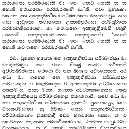
තථාගතො
පරම‍්මරණාති
වා
-
පෙ
-
නෙව
හොති
න
න
හොති
තථාගතො
පරම‍්මරණාති
වා
”
ති
.
එවං
වුත‍්තාහං
භන‍්තෙ
තෙ
අඤ‍්ඤතිත්‍ථියෙ
පරිබ‍්බාජකෙ
එතදවොචුං
:
යො
සො
ආවුසො
තථාගතො
උත‍්තමපුරිසො
පරමපුරිසො
පරමපත‍්තිප‍්පත‍්තො
තං
තථාගතො
අඤ‍්ඤත්‍රිමෙහි
චතූහි
ඨානෙහි
පඤ‍්ඤාපයමානො
පඤ‍්ඤාපෙති
: “
හොති
තථාගතො
පරම‍්මරණාති
වා
-
පෙ
-
නෙව
හොති
න
න
හොති
තථාගතො
පරම‍්මරණාති
වා
”
ති
.
එවං
වුත‍්තෙ
භන‍්තෙ
තෙ
අඤ‍්ඤතිත්‍ථියා
පරිබ‍්බාජකා
මං
එතදවොචුං
:
යො
චායං
භික‍්ඛු
නවො
භවිස‍්සති
අචිරපබ‍්බජිතො
,
ථෙරො
වා
පන
බාලො
අව්‍යත‍්තොති
.
අථ
ඛො
මං
භන‍්තෙ
තෙ
අඤ‍්ඤතිත්‍ථියා
පරිබ‍්බාජකා
නවවාදෙන
ච
බාලවාදෙන
ච
අපසාදෙත්‍වා
උට‍්ඨායාසනා
පක‍්කමිංසු
.
තස‍්ස
මය‍්හං
භන‍්තෙ
අචිරපක‍්කන‍්තෙසු
තෙසු
අඤ‍්ඤතිත්‍ථියෙසු
පරිබ‍්බාජකෙසු
එතදහොසි
:
සචෙ
ඛො
මං
තෙ
අඤ‍්ඤතිත්‍ථියා
පරිබ‍්බාජකා
උත‍්තරිං
පුච‍්ඡෙය්‍යුං
,
කථං
ව්‍යාකරමානො
නු
ඛ‍්වාහං
තෙසං
අඤ‍්ඤතිත්‍ථියානං
පරිබ‍්බාජකානං
වුත‍්තවාදී
චෙව
භගවතො
අස‍්සං
,
න
ච
භගවන‍්තං
අභූතෙන
අබ‍්භාචික‍්ඛෙය්‍යං
,
ධම‍්මස‍්ස
චානුධම‍්මං
ව්‍යාකරෙය්‍යං
,
න
ච
කොචි
සහධම‍්මිකො
වාදානුවාදො