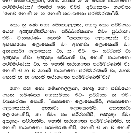
භො
මොග‍්ගල‍්ලාන
,
නෙව
හොති
න
න
හොති
තථාගතො
පරම‍්මරණාති
?
එතම‍්පි
ඛො
වච‍්ඡ
,
අව්‍යාකතං
භගවතා
“
නෙව
හොති
න
න
හොති
තථාගතො
පරම‍්මරණා
”
ති
.
කො
නු
ඛො
භො
මොග‍්ගල‍්ලාන
,
හෙතු
කො
පච‍්චයො
යෙන
අඤ‍්ඤතිත්‍ථියානං
පරිබ‍්බාජකානං
එවං
පුට‍්ඨානං
එවං
ව්‍යාකරණං
හොති
: “
සස‍්සතො
ලොකොති
වා
,
අසස‍්සතො
ලොකොති
වා
අන‍්තවා
ලොකොති
වා
,
අනන‍්තවා
ලොකොති
වා
,
තං
ජීවං
තං
සරීරන‍්ති
වා
අඤ‍්ඤං
ජීවං
අඤ‍්ඤං
සරීරන‍්ති
වා
,
හොති
තථාගතො
පරම‍්මරණාති
වා
,
න
හොති
තථාගතො
පරම‍්මරණාති
වා
,
හොති
ච
න
ච
හොති
තථාගතො
පරම‍්මරණාති
වා
,
නෙව
හොති
න
න
හොති
තථාගතො
පරම‍්මරණාති
”
වා
?
කො
පන
භො
මොග‍්ගල‍්ලාන
,
හෙතු
කො
පච‍්චයො
යෙන
සමණස‍්ස
ගොතමස‍්ස
එවං
පුට‍්ඨස‍්ස
න
එවං
ව්‍යාකරණං
හොති
: “
සස‍්සතො
ලොකොතිපි
,
අසස‍්සතො
ලොකොතිපි
,
අන‍්තවා
ලොකොතිපි
,
අනන‍්තවා
ලොකොතිපි
,
තං
ජීවං
තං
සරීරන‍්තිපි
,
අඤ‍්ඤං
ජීවං
අඤ‍්ඤං
සරීරන‍්තිපි
,
හොති
තථාගතො
පරම‍්මරණාතිපි
,
න
හොති
තථාගතො
පරම‍්මරණාතිපි
,
හොති
ච
න
ච
හොති