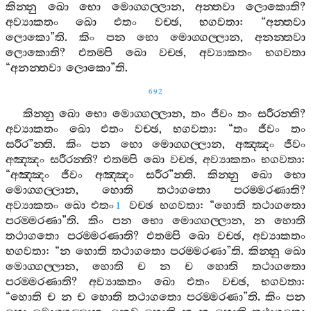
කින‍්නු
ඛො
භො
මොග‍්ගල‍්ලාන
,
අන‍්තවා
ලොකොති
?
අව්‍යාකතං
ඛො
එතං
වච‍්ඡ
,
භගවතා
: “
අන‍්තවා
ලොකො
”
ති
.
කිං
පන
භො
මොග‍්ගල‍්ලාන
,
අනන‍්තවා
ලොකොති
?
එතම‍්පි
ඛො
වච‍්ඡ
,
අව්‍යාකතං
භගවතා
“
අනන‍්තවා
ලොකො
”
ති
.
692
කින‍්නු
ඛො
භො
මොග‍්ගල‍්ලාන
,
තං
ජීවං
තං
සරීරන‍්ති
?
අව්‍යාකතං
ඛො
එතං
වච‍්ඡ
,
භගවතා
: “
තං
ජීවං
තං
සරීර
”
න‍්ති
.
කිං
පන
භො
මොග‍්ගල‍්ලාන
,
අඤ‍්ඤං
ජීවං
අඤ‍්ඤං
සරීරන‍්ති
?
එතම‍්පි
ඛො
වච‍්ඡ
,
අව්‍යාකතං
භගවතා
:
“
අඤ‍්ඤං
ජීවං
අඤ‍්ඤං
සරීර
”
න‍්ති
.
කින‍්නු
ඛො
භො
මොග‍්ගල‍්ලාන
,
හොති
තථාගතො
පරම‍්මරණාති
?
අව්‍යාකතං
ඛො
එතං
වච‍්ඡ
භගවතා
: “
හොති
තථාගතො
1
පරම‍්මරණා
”
ති
.
කිං
පන
භො
මොග‍්ගල‍්ලාන
,
න
හොති
තථාගතො
පරම‍්මරණාති
?
එතම‍්පි
ඛො
වච‍්ඡ
,
අව්‍යාකතං
භගවතා
: “
න
හොති
තථාගතො
පරම‍්මරණා
”
ති
.
කින‍්නු
ඛො
මොග‍්ගල‍්ලාන
,
හොති
ච
න
ච
හොති
තථාගතො
පරම‍්මරණාති
?
අව්‍යාකතං
ඛො
එතං
වච‍්ඡ
,
භගවතා
:
“
හොති
ච
න
ච
හොති
තථාගතො
පරම‍්මරණා
”
ති
.
කිං
පන