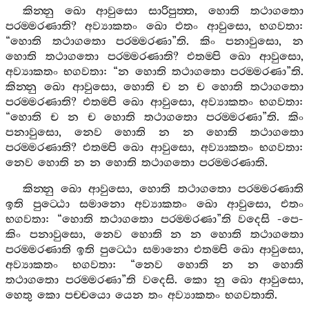
කින‍්නු
ඛො
ආවුසො
සාරිපුත‍්ත
,
හොති
තථාගතො
පරම‍්මරණාති
?
අව්‍යාකතං
ඛො
එතං
ආවුසො
,
භගවතා
:
“
හොති
තථාගතො
පරම‍්මරණා
”
ති
.
කිං
පනාවුසො
,
න
හොති
තථාගතො
පරම‍්මරණාති
?
එතම‍්පි
ඛො
ආවුසො
,
අව්‍යාකතං
භගවතා
: “
න
හොති
තථාගතො
පරම‍්මරණා
”
ති
.
කින‍්නු
ඛො
ආවුසො
,
හොති
ච
න
ච
හොති
තථාගතො
පරම‍්මරණාති
?
එතම‍්පි
ඛො
ආවුසො
,
අව්‍යාකතං
භගවතා
:
“
හොති
ච
න
ච
හොති
තථාගතො
පරම‍්මරණා
”
ති
.
කිං
පනාවුසො
,
නෙව
හොති
න
න
හොති
තථාගතො
පරම‍්මරණාති
?
එතම‍්පි
ඛො
ආවුසො
,
අව්‍යාකතං
භගවතා
:
නෙව
හොති
න
න
හොති
තථාගතො
පරම‍්මරණාති
.
කින‍්නු
ඛො
ආවුසො
,
හොති
තථාගතො
පරම‍්මරණාති
ඉති
පුට‍්ඨො
සමානො
අව්‍යාකතං
ඛො
ආවුසො
,
එතං
භගවතා
: “
හොති
තථාගතො
පරම‍්මරණා
”
ති
වදෙසි
-
පෙ
-
කිං
පනාවුසො
,
නෙව
හොති
න
න
හොති
තථාගතො
පරම‍්මරණාති
ඉති
පුට‍්ඨො
සමානො
එතම‍්පි
ඛො
ආවුසො
,
අව්‍යාකතං
භගවතා
: “
නෙව
හොති
න
න
හොති
තථාගතො
පරම‍්මරණා
”
ති
වදෙසි
.
කො
නු
ඛො
ආවුසො
,
හෙතු
කො
පච‍්චයො
යෙන
තං
අව්‍යාකතං
භගවතාති
.