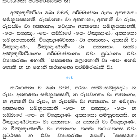
තථාගතො
පරම‍්මරණාතිපී
”
ති
?
අඤ‍්ඤතිත්‍ථියා
ඛො
වච‍්ඡ
,
පරිබ‍්බාජකා
රූපං
අත‍්තතො
සමනුපස‍්සන‍්ති
,
රූපවන‍්තං
වා
අත‍්තානං
,
අත‍්තනි
වා
රූපං
,
රූපස‍්මිං
වා
අත‍්තානං
;
වෙදනං
අත‍්තතො
සමනුපස‍්සන‍්ති
,
-
පෙ
-
සඤ‍්ඤං
-
පෙ
-
සඞ‍්ඛාරෙ
-
පෙ
-
විඤ‍්ඤාණං
අත‍්තතො
සමනුපස‍්සන‍්ති
,
විඤ‍්ඤාණවන‍්තං
වා
අත‍්තානං
,
අත‍්තනි
වා
විඤ‍්ඤාණං
,
විඤ‍්ඤාණස‍්මිං
වා
අත‍්තානං
.
තස‍්මා
අඤ‍්ඤතිත්‍ථියානං
පරිබ‍්බාජකානං
එවං
පුට‍්ඨානං
එවං
ව්‍යාකරණං
හොති
: “
සස‍්සතො
ලොකොති
වා
-
පෙ
-
නෙව
හොති
න
න
හොති
තථාගතො
පරම‍්මරණාති
වා
.
698
තථාගතො
ච
ඛො
වච‍්ඡ
,
අරහං
සම‍්මාසම‍්බුද‍්ධො
න
රූපං
අත‍්තතො
සමනුපස‍්සති
,
න
රූපවන‍්තං
වා
අත‍්තානං
,
න
අත‍්තනි
වා
රූපං
,
න
රූපස‍්මිං
වා
අත‍්තානං
.
න
වෙදනං
අත‍්තතො
සමනුපස‍්සති
-
පෙ
-
න
සඤ‍්ඤං
-
පෙ
-
න
සඞ‍්ඛාරෙ
-
පෙ
-
න
විඤ‍්ඤාණං
අත‍්තතො
සමනුපස‍්සති
,
න
විඤ‍්ඤාණවන‍්තං
වා
අත‍්තානං
,
න
අත‍්තනි
වා
විඤ‍්ඤාණං
,
න
විඤ‍්ඤාණස‍්මිං
වා
අත‍්තානං
.
තස‍්මා
තථාගතස‍්ස
එවං
පුට‍්ඨස‍්ස
න
එවං
ව්‍යාකරණං
හොති
: “
සස‍්සතො