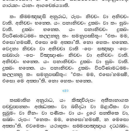
ගාරය‍්හං
ඨානං
ආගච‍්ඡෙය්‍යාති
.
තං
කිම‍්මඤ‍්ඤසි
අනුරාධ
,
රූපං
නිච‍්චං
වා
අනිච‍්චං
වාති
.
අනිච‍්චං
භන‍්තෙ
.
යං
පනානිච‍්චං
දුක‍්ඛං
වා
තං
සුඛං
වාති
.
දුක‍්ඛං
භන‍්තෙ
.
යං
පනානිච‍්චං
දුක‍්ඛං
විපරිණාමධම‍්මං
කල‍්ලන‍්නු
තං
සමනුපස‍්සිතුං
: “
එතං
මම
,
එසො
’
හමස‍්මි
,
එසො
මෙ
අත‍්තා
”
ති
.
නො
හෙතං
භන‍්තෙ
.
වෙදනා
නිච‍්චා
වා
අනිච‍්චා
වාති
-
පෙ
-
සඤ‍්ඤා
-
පෙ
-
සඞ‍්ඛාරා
-
පෙ
-
විඤ‍්ඤාණං
නිච‍්චං
වා
අනිච‍්චං
වාති
.
අනිච‍්චං
භන‍්තෙ
.
යං
පනානිච‍්චං
දුක‍්ඛං
වා
සුඛං
වාති
.
දුක‍්ඛං
භන‍්තෙ
.
යං
පනානිච‍්චං
දුක‍්ඛං
විපරිණාමධම‍්මං
කල‍්ලන‍්නු
තං
සමනුපස‍්සිතුං
: “
එතං
මම
,
එසො
’
හමස‍්මි
,
එසො
මෙ
අත‍්තා
”
ති
.
නො
හෙතං
භන‍්තෙ
.
680
තස‍්මාතිහ
අනුරාධ
,
යං
කිඤ‍්චිරූපං
අතීතානාගත
පච‍්චුප‍්පන‍්නං
අජ‍්ඣත‍්තං
වා
බහිද‍්ධා
වා
ඔළාරිකං
වා
සුඛුමං
වා
හීනං
වා
පණීතං
වා
යං
දූරෙ
සන‍්තිකෙ
වා
,
සබ‍්බං
රූපං
: “
නෙතං
මම
,
නෙසො
’
හමස‍්මි
,
න
මෙසො
අත‍්තා
”
ති
.
එවමෙතං
යථාභූතං
සම‍්මප‍්පඤ‍්ඤාය
දට‍්ඨබ‍්බං
.