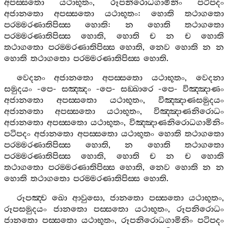
අපස‍්සතො
යථාභූතං
,
රූපනිරොධගාමිනිං
පටිපදං
අජානතො
අපස‍්සතො
යථාභූතං
:
හොති
තථාගතො
පරම‍්මරණාතිපිස‍්ස
හොති
:
න
හොති
තථාගතො
පරම‍්මරණාතිපිස‍්ස
හොති
,
හොති
ච
න
ච
හොති
තථාගතො
පරම‍්මරණාතිපිස‍්ස
හොති
,
නෙව
හොති
න
න
හොති
තථාගතො
පරම‍්මරණාතිපිස‍්ස
හොති
.
වෙදනං
අජානතො
අපස‍්සතො
යථාභූතං
,
වෙදනා
සමුදයං
-
පෙ
-
සඤ‍්ඤං
-
පෙ
-
සඞ‍්ඛාරෙ
-
පෙ
-
විඤ‍්ඤාණං
අජානතො
අපස‍්සතො
යථාභූතං
,
විඤ‍්ඤාණසමුදයං
අජානතො
අපස‍්සතො
යථාභූතං
,
විඤ‍්ඤාණනිරොධං
අජානතො
අපස‍්සතො
යථාභූතං
,
විඤ‍්ඤාණනිරොධගාමිනිං
පටිපදං
අජානතො
අපස‍්සතො
යථාභූතං
හොති
තථාගතො
පරම‍්මරණාතිපිස‍්ස
හොති
,
න
හොති
තථාගතො
පරම‍්මරණාතිපිස‍්ස
හොති
,
හොති
ච
න
ච
හොති
තථාගතො
පරම‍්මරණාතිපිස‍්ස
හොති
,
නෙව
හොති
න
න
හොති
තථාගතො
පරම‍්මරණාතිපිස‍්ස
හොති
.
රූපඤ‍්ච
ඛො
ආවුසො
,
ජානතො
පස‍්සතො
යථාභූතං
,
රූපසමුදයං
ජානතො
පස‍්සතො
යථාභූතං
,
රූපනිරොධං
ජානතො
පස‍්සතො
යථාභූතං
,
රූපනිරොධගාමිනිං
පටිපදං