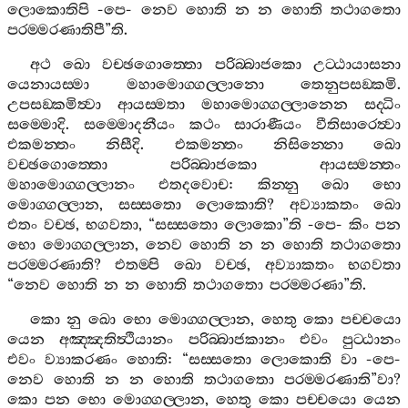
ලොකොතිපි
-
පෙ
-
නෙව
හොති
න
න
හොති
තථාගතො
පරම‍්මරණාතිපී
”
ති
.
අථ
ඛො
වච‍්ඡගොත‍්තො
පරිබ‍්බාජකො
උට‍්ඨායාසනා
යෙනායස‍්මා
මහාමොග‍්ගල‍්ලානො
තෙනුපසඞ‍්කමි
.
උපසඞ‍්කමිත්‍වා
ආයස‍්මතා
මහාමොග‍්ගල‍්ලානෙන
සද‍්ධිං
සම‍්මොදි
.
සම‍්මොදනීයං
කථං
සාරාණීයං
වීතිසාරෙත්‍වා
එකමන‍්තං
නිසීදි
.
එකමන‍්තං
නිසින‍්නො
ඛො
වච‍්ඡගොත‍්තො
පරිබ‍්බාජකො
ආයස‍්මන‍්තං
මහාමොග‍්ගල‍්ලානං
එතදවොච
:
කින‍්නු
ඛො
භො
මොග‍්ගල‍්ලාන
,
සස‍්සතො
ලොකොති
?
අව්‍යාකතං
ඛො
එතං
වච‍්ඡ
,
භගවතා
, “
සස‍්සතො
ලොකො
”
ති
-
පෙ
-
කිං
පන
භො
මොග‍්ගල‍්ලාන
,
නෙව
හොති
න
න
හොති
තථාගතො
පරම‍්මරණාති
?
එතම‍්පි
ඛො
වච‍්ඡ
,
අව්‍යාකතං
භගවතා
“
නෙව
හොති
න
න
හොති
තථාගතො
පරම‍්මරණා
”
ති
.
කො
නු
ඛො
භො
මොග‍්ගල‍්ලාන
,
හෙතු
කො
පච‍්චයො
යෙන
අඤ‍්ඤතිත්‍ථියානං
පරිබ‍්බාජකානං
එවං
පුට‍්ඨානං
එවං
ව්‍යාකරණං
හොති
: “
සස‍්සතො
ලොකොති
වා
-
පෙ
-
නෙව
හොති
න
න
හොති
තථාගතො
පරම‍්මරණාති
”
වා
?
කො
පන
භො
මොග‍්ගල‍්ලාන
,
හෙතු
කො
පච‍්චයො
යෙන