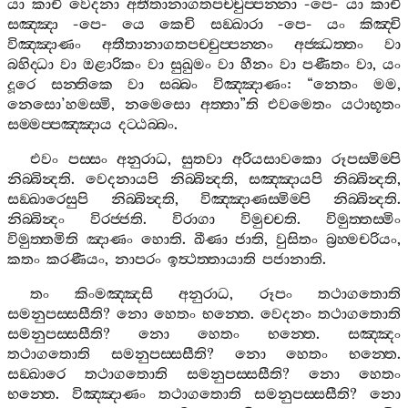
යා
කාචි
වෙදනා
අතීතානාගතපච‍්චුප‍්පන‍්නා
-
පෙ
-
යා
කාචි
සඤ‍්ඤා
-
පෙ
-
යෙ
කෙචි
සඞ‍්ඛාරා
-
පෙ
-
යං
කිඤ‍්චි
විඤ‍්ඤාණං
අතීතානාගතපච‍්චුප‍්පන‍්නං
අජ‍්ඣත‍්තං
වා
බහිද‍්ධා
වා
ඔළාරිකං
වා
සුඛුමං
වා
හීනං
වා
පණීතං
වා
,
යං
දූරෙ
සන‍්තිකෙ
වා
සබ‍්බං
විඤ‍්ඤාණං
: “
නෙතං
මම
,
නෙසො
’
හමස‍්මි
,
නමෙසො
අත‍්තා
”
ති
එවමෙතං
යථාභූතං
සම‍්මප‍්පඤ‍්ඤාය
දට‍්ඨබ‍්බං
.
එවං
පස‍්සං
අනුරාධ
,
සුතවා
අරියසාවකො
රූපස‍්මිම‍්පි
නිබ‍්බින්‍දති
.
වෙදනායපි
නිබ‍්බින්‍දති
,
සඤ‍්ඤායපි
නිබ‍්බින්‍දති
,
සඞ‍්ඛාරෙසුපි
නිබ‍්බින්‍දති
,
විඤ‍්ඤාණස‍්මිම‍්පි
නිබ‍්බින්‍දති
.
නිබ‍්බින්‍දං
විරජ‍්ජති
.
විරාගා
විමුච‍්චති
.
විමුත‍්තස‍්මිං
විමුත‍්තමිති
ඤාණං
හොති
.
ඛීණා
ජාති
,
වුසිතං
බ්‍රහ‍්මචරියං
,
කතං
කරණීයං
,
නාපරං
ඉත්‍ථත‍්තායාති
පජානාති
.
තං
කිංමඤ‍්ඤසි
අනුරාධ
,
රූපං
තථාගතොති
සමනුපස‍්සසීති
?
නො
හෙතං
භන‍්තෙ
.
වෙදනං
තථාගතොති
සමනුපස‍්සසීති
?
නො
හෙතං
භන‍්තෙ
.
සඤ‍්ඤං
තථාගතොති
සමනුපස‍්සසීති
?
නො
හෙතං
භන‍්තෙ
.
සඞ‍්ඛාරෙ
තථාගතොති
සමනුපස‍්සසීති
?
නො
හෙතං
භන‍්තෙ
.
විඤ‍්ඤාණං
තථාගතොති
සමනුපස‍්සසීති
?
නො