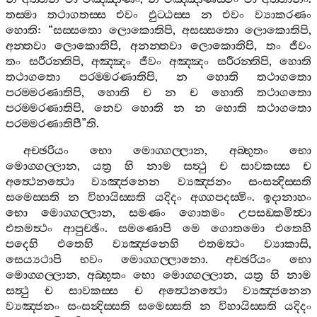
තස‍්මා
තථාගතස‍්ස
එවං
ඵුට‍්ඨස‍්ස
න
එවං
ව්‍යාකරණං
හොති
: “
සස‍්සතො
ලොකොතිපි
,
අසස‍්සතො
ලොකොතිපි
,
අන‍්තවා
ලොකොතිපි
,
අනන‍්තවා
ලොකොතිපි
,
තං
ජීවං
තං
සරීරන‍්තිපි
,
අඤ‍්ඤං
ජීවං
අඤ‍්ඤං
සරීරන‍්තිපි
,
හොති
තථාගතො
පරම‍්මරණාතිපි
,
න
හොති
තථාගතො
පරම‍්මරණාතිපි
,
හොති
ච
න
ච
හොති
තථාගතො
පරම‍්මරණාතිපි
,
නෙව
හොති
න
න
හොති
තථාගතො
පරම‍්මරණාතිපී
”
ති
.
අච‍්ඡරියං
භො
මොග‍්ගල‍්ලාන
,
අබ‍්භුතං
භො
මොග‍්ගල‍්ලාන
,
යත්‍ර
හි
නාම
සත්‍ථු
ච
සාවකස‍්ස
ච
අත්‍ථෙනත්‍ථො
ව්‍යඤ‍්ජනෙන
ව්‍යඤ‍්ජනං
සංසන්‍දිස‍්සති
සමෙස‍්සති
න
විහායිස‍්සති
යදිදං
අග‍්ගපදස‍්මිං
.
ඉදානාහං
භො
මොග‍්ගල‍්ලාන
,
සමණං
ගොතමං
උපසඞ‍්කමිත්‍වා
එතමත්‍ථං
ආපුච‍්ඡිං
.
සමණොපි
මෙ
ගොතමො
එතෙහි
පදෙහි
එතෙහි
ව්‍යඤ‍්ජනෙහි
එතමත්‍ථං
ව්‍යාකාසි
,
සෙය්‍යථාපි
භවං
මොග‍්ගල‍්ලානො
.
අච‍්ඡරියං
භො
මොග‍්ගල‍්ලාන
,
අබ‍්භුතං
භො
මොග‍්ගල‍්ලාන
,
යත්‍ර
හි
නාම
සත්‍ථු
ච
සාවකස‍්ස
ච
අත්‍ථෙනත්‍ථො
ව්‍යඤ‍්ජනෙන
ව්‍යඤ‍්ජනං
සංසන්‍දිස‍්සති
සමෙස‍්සති
න
විහායිස‍්සති
යදිදං