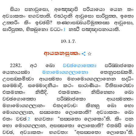
සියා
පනාවුසො
,
අඤ‍්ඤොපි
පරියායො
යෙන
තං
අව්‍යාකතං
භගවතාති
.
එත්‍ථදානි
ආවුසො
සාරිපුත‍්ත
,
ඉතො
උත‍්තරිං
කිං
ඉච‍්ඡසි
?
තණ‍්හාසඞ‍්ඛයවිමුත‍්තස‍්ස
ආවුසො
,
සාරිපුත‍්ත
,
භික‍්ඛුනො
වට‍්ටං
නත්‍ථි
පඤ‍්ඤාපනායාති
.
1
10. 1. 7.
ආයතනසුත‍්තං
2282.
අථ
ඛො
වච‍්ඡගොත‍්තො
පරිබ‍්බාජකො
යෙනායස‍්මා
මහාමොග‍්ගල‍්ලානො
තෙනුපසඞ‍්කමි
.
උපසඞ‍්කමිත්‍වා
ආයස‍්මතා
මහාමොග‍්ගල‍්ලානෙන
සද‍්ධිං
සම‍්මොදි
.
සම‍්මොදනීයං
කථං
සාරාණීයං
වීතිසාරෙත්‍වා
එකමන‍්තං
නිසීදි
.
එකමන‍්තං
නිසින‍්නො
ඛො
වච‍්ඡගොත‍්තො
පරිබ‍්බාජකො
ආයස‍්මන‍්තං
මහාමොග‍්ගල‍්ලානං
එතදවොච
:
කින‍්නු
ඛො
භො
මොග‍්ගල‍්ලාන
,
සස‍්සතො
ලොකොති
?
අව්‍යාකතං
ඛො
එතං
වච‍්ඡ
භගවතා
: “
සස‍්සතො
ලොකො
”
ති
.
කිං
පන
2
භො
මොග‍්ගල‍්ලාන
,
අසස‍්සතො
ලොකොති
?
එතම‍්පි
ඛො
වච‍්ඡ
,
අව්‍යාකතං
භගවතා
: “
අසස‍්සතො
ලොකො
”
ති
.