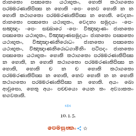
ජානතො
පස‍්සතො
යථාභූතං
,
හොති
තථාගතො
පරම‍්මරණාතිපිස‍්ස
න
හොති
-
පෙ
-
නෙව
හොති
න
න
හොති
තථාගතො
පරම‍්මරණාතිපිස‍්ස
න
හොති
.
වෙදනං
ජානතො
පස‍්සතො
යථාභූතං
,
වෙදනා
සමුදයං
-
පෙ
-
සඤ‍්ඤං
-
පෙ
-
සඞ‍්ඛාරෙ
-
පෙ
-
විඤ‍්ඤාණං
ජානතො
පස‍්සතො
යථාභූතං
,
විඤ‍්ඤාණසමුදයං
ජානතො
පස‍්සතො
යථාභූතං
,
විඤ‍්ඤාණනිරොධං
ජානතො
පස‍්සතො
යථාභූතං
,
විඤ‍්ඤාණනිරොධගාමිනිං
පටිපදං
ජානතො
පස‍්සතො
යථාභූතං
හොති
තථාගතො
පරම‍්මරණාතිපිස‍්ස
න
හොති
,
න
හොති
තථාගතො
පරම‍්මරණාතිපිස‍්ස
න
හොති
,
හොති
ච
න
ච
හොති
තථාගතො
පරම‍්මරණාතිපිස‍්ස
න
හොති
,
නෙව
හොති
න
න
හොති
තථාගතො
පරම‍්මරණාතිපිස‍්ස
න
හොති
.
අයං
ඛො
ආවුසො
,
හෙතු
අයං
පච‍්චයො
යෙන
තං
අව්‍යාකතං
භගවතාති
.
686
10. 1. 5.
පෙමසුත‍්තං