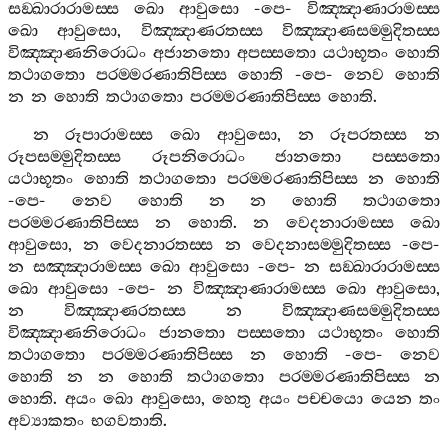
සඞ‍්ඛාරාරාමස‍්ස
ඛො
ආවුසො
-
පෙ
-
විඤ‍්ඤාණාරාමස‍්ස
ඛො
ආවුසො
,
විඤ‍්ඤාණරතස‍්ස
විඤ‍්ඤාණසම‍්මුදිතස‍්ස
විඤ‍්ඤාණනිරොධං
අජානතො
අපස‍්සතො
යථාභූතං
හොති
තථාගතො
පරම‍්මරණාතිපිස‍්ස
හොති
-
පෙ
-
නෙව
හොති
න
න
හොති
තථාගතො
පරම‍්මරණාතිපිස‍්ස
හොති
.
න
රූපාරාමස‍්ස
ඛො
ආවුසො
,
න
රූපරතස‍්ස
න
රූපසම‍්මුදිතස‍්ස
රූපනිරොධං
ජානතො
පස‍්සතො
යථාභූතං
හොති
තථාගතො
පරම‍්මරණාතිපිස‍්ස
න
හොති
-
පෙ
-
නෙව
හොති
න
න
හොති
තථාගතො
පරම‍්මරණාතිපිස‍්ස
න
හොති
.
න
වෙදනාරාමස‍්ස
ඛො
ආවුසො
,
න
වෙදනාරතස‍්ස
න
වෙදනාසම‍්මුදිතස‍්ස
-
පෙ
-
න
සඤ‍්ඤාරාමස‍්ස
ඛො
ආවුසො
-
පෙ
-
න
සඞ‍්ඛාරාරාමස‍්ස
ඛො
ආවුසො
-
පෙ
-
න
විඤ‍්ඤාණාරාමස‍්ස
ඛො
ආවුසො
,
න
විඤ‍්ඤාණරතස‍්ස
න
විඤ‍්ඤාණසම‍්මුදිතස‍්ස
විඤ‍්ඤාණනිරොධං
ජානතො
පස‍්සතො
යථාභූතං
හොති
තථාගතො
පරම‍්මරණාතිපිස‍්ස
න
හොති
-
පෙ
-
නෙව
හොති
න
න
හොති
තථාගතො
පරම‍්මරණාතිපිස‍්ස
න
හොති
.
අයං
ඛො
ආවුසො
,
හෙතු
අයං
පච‍්චයො
යෙන
තං
අව්‍යාකතං
භගවතාති
.