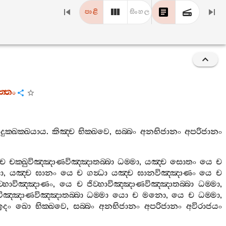
පාළි
සිංහල
‍්තං
දුක‍්ඛක‍්ඛයාය
.
කිඤ‍්ච
භික‍්ඛවෙ
,
සබ‍්බං
අනභිජානං
අපරිජානං
ච
චක‍්ඛුවිඤ‍්ඤාණවිඤ‍්ඤාතබ‍්බා
ධම‍්මා
,
යඤ‍්ච
සොතං
යෙ
ච
මා
,
යඤ‍්ච
ඝානං
යෙ
ච
ගන්‍ධා
යඤ‍්ච
ඝානවිඤ‍්ඤාණං
යෙ
ච
ව‍්හාවිඤ‍්ඤාණං
,
යෙ
ච
ජිව‍්හාවිඤ‍්ඤාණවිඤ‍්ඤාතබ‍්බා
ධම‍්මා
,
ිඤ‍්ඤාණවිඤ‍්ඤාතබ‍්බා
ධම‍්මා
යො
ච
මනො
,
යෙ
ච
ධම‍්මා
,
ඉදං
ඛො
භික‍්ඛවෙ
,
සබ‍්බං
අනභිජානං
අපරිජානං
අවිරාජයං