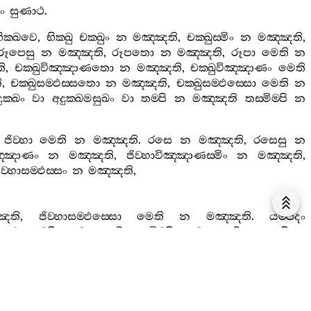
ං
සුණාථ
.
ික‍්ඛවෙ
,
භික‍්ඛු
චක‍්ඛුං
න
මඤ‍්ඤති
,
චක‍්ඛුස‍්මිං
න
මඤ‍්ඤති
,
රූපෙසු
න
මඤ‍්ඤති
,
රූපතො
න
මඤ‍්ඤති
,
රූපා
මෙති
න
ි
,
චක‍්ඛුවිඤ‍්ඤාණතො
න
මඤ‍්ඤති
,
චක‍්ඛුවිඤ‍්ඤාණං
මෙති
ි
,
චක‍්ඛුසම‍්ඵස‍්සතො
න
මඤ‍්ඤති
,
චක‍්ඛුසම‍්ඵස‍්සො
මෙති
න
දුක‍්ඛං
වා
අදුක‍්ඛමසුඛං
වා
තම‍්පි
න
මඤ‍්ඤති
තස‍්මිම‍්පි
න
,
ජිව‍්හා
මෙති
න
මඤ‍්ඤති
.
රසෙ
න
මඤ‍්ඤති
,
රසෙසු
න
ිඤ‍්ඤාණං
න
මඤ‍්ඤති
,
ජිව‍්හාවිඤ‍්ඤාණස‍්මිං
න
මඤ‍්ඤති
,
ිව‍්හාසම‍්ඵස‍්සං
න
මඤ‍්ඤති
,
්ඤති
,
ජිව‍්හාසම‍්ඵස‍්සො
මෙති
න
මඤ‍්ඤති
.
යම‍්පිදං
ඛං
වා
තම‍්පි
න
මඤ‍්ඤති
,
තස‍්මිම‍්පි
න
මඤ‍්ඤති
,
තතොපි
න
නො
මෙති
න
මඤ‍්ඤති
.
ධම‍්මෙ
න
මඤ‍්ඤති
,
ධම‍්මෙසු
න
ඤ‍්ඤාණං
න
මඤ‍්ඤති
,
මනොවිඤ‍්ඤාණස‍්මිං
න
මඤ‍්ඤති
,
ඤති
.
මනොසම‍්ඵස‍්සං
න
මඤ‍්ඤති
,
මනොසම‍්ඵස‍්සස‍්මිං
න