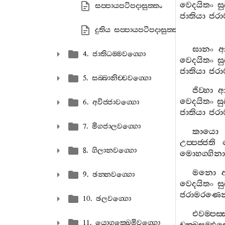
වෙදයිතං
ස
සප‍්පායපටිපදාසුත‍්තං
ජාතියා
ජර
දුතිය සප‍්පායපටිපදාසුත‍්තං
ඝානං
ආ
4. ජාතිධම‍්මවග‍්ගො
වෙදයිතං
ස
ජාතියා
ජර
5. සබ‍්බානිච‍්චවග‍්ගො
ජිව‍්හා
ආ
වෙදයිතං
ස
6. අවිජ‍්ජාවග‍්ගො
ජාතියා
ජර
7. මිගජාලවග‍්ගො
කායො
උප‍්පජ‍්ජති
8. ගිලානවග‍්ගො
මොහග‍්ගිනා
මනො
9. ඡන‍්නවග‍්ගො
වෙදයිතං
ස
ජරාමරණෙ
10. ඡලවග‍්ගො
එවම‍්පස‍්
11. යොගක‍්ඛෙමිවග‍්ගො