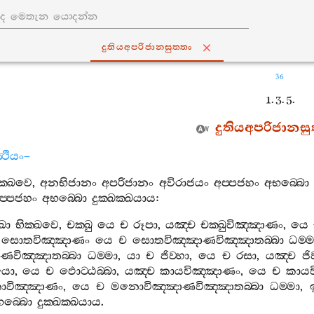
දුතියඅපරිජානසුත‍්තං
36
1. 3. 5.
දුතියඅපරිජානසුත
‍ථියං
–
ක‍්ඛවෙ
,
අනභිජානං
අපරිජානං
අවිරාජයං
අප‍්පජහං
අභබ‍්බො
ප‍්පජහං
අභබ‍්බො
දුක‍්ඛක‍්ඛයාය
:
ො
භික‍්ඛවෙ
,
චක‍්ඛු
යෙ
ච
රූපා
,
යඤ‍්ච
චක‍්ඛුවිඤ‍්ඤාණං
,
යෙ
සොතවිඤ‍්ඤාණං
යෙ
ච
සොතවිඤ‍්ඤාණවිඤ‍්ඤාතබ‍්බා
ධම‍්
ණවිඤ‍්ඤාතබ‍්බා
ධම‍්මා
,
යා
ච
ජිව‍්හා
,
යෙ
ච
රසා
,
යඤ‍්ච
ජි
යො
,
යෙ
ච
ඵොට‍්ඨබ‍්බා
,
යඤ‍්ච
කායවිඤ‍්ඤාණං
,
යෙ
ච
කායව
විඤ‍්ඤාණං
,
යෙ
ච
මනොවිඤ‍්ඤාණවිඤ‍්ඤාතබ‍්බා
ධම‍්මා
,
භබ‍්බො
දුක‍්ඛක‍්ඛයාය
.