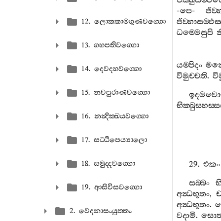
චක‍්ඛුසම‍්ඵස‍
-
පෙ
-
ජිව‍
ජිව‍්හාසම‍්ඵස
12. ලොකකාමගුණවග‍්ගො
ධම‍්මෙසුපි
න
13. ගහපතිවග‍්ගො
යම‍්පිදං
මනො
14. දෙවදහවග‍්ගො
විමුච‍්චති
.
වි
15. නවපුරාණවග‍්ගො
ඉදමවො
භික‍්ඛුසහස‍්ස
16. නන්‍දික‍්ඛයවග‍්ගො
17. සට‍්ඨිපෙය්‍යාලො
18. සමුද‍්දවග‍්ගො
29.
එකං
සබ‍්බං
භ
19. ආසිවිසවග‍්ගො
අන්‍ධභූතං
,
ච
අන්‍ධභූතං
.
2. වෙදනාසංයුත‍්තං
වදාමි
.
සොත