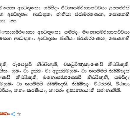
‍්ඵස‍්සො
අන්‍ධභූතො
.
යම‍්පිදං
ජිව‍්හාසම‍්ඵස‍්සපච‍්චයා
උප‍්පජ‍්ජති
න
අන්‍ධභූතං
:
අන්‍ධභූතං
ජාතියා
ජරාමරණෙන
,
සොකෙහි
යො
-
පෙ
-
මනොසම‍්ඵස‍්සො
අන්‍ධභූතො
,
යම‍්පිදං
මනොසම‍්ඵස‍්සපච‍්චයා
කෙන
අන්‍ධභූතං
:
අන්‍ධභූතං
ජාතියා
ජරාමරණෙන
,
සොකෙහි
්‍දති
,
රූපෙසුපි
නිබ‍්බින්‍දති
,
චක‍්ඛුවිඤ‍්ඤාණෙපි
නිබ‍්බින්‍දති
,
යිතං
සුඛං
වා
දුක‍්ඛං
වා
අදුක‍්ඛමසුඛං
වා
තස‍්මිම‍්පි
නිබ‍්බින්‍දති
ණෙපි
නිබ‍්බින්‍දති
,
මනොසම‍්ඵස‍්සෙපි
නිබ‍්බින්‍දති
,
යම‍්පිදං
ඛමසුඛං
වා
තස‍්මිම‍්පි
නිබ‍්බින්‍දති
.
නිබ‍්බින්‍දං
විරජ‍්ජති
,
විරාගා
්මචරියං
,
කතං
කරණීයං
,
නාපරං
ඉත්‍ථත‍්තායාති
පජානාතීති
.
ත‍්තං