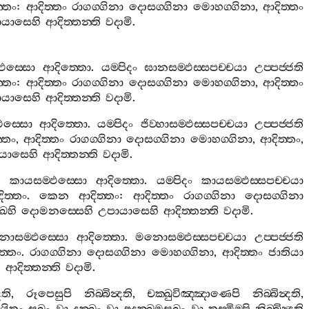
‍්තං
:
ආදිත‍්තං
රාගග‍්ගිනා
දොසග‍්ගිනා
මොහග‍්ගිනා
,
ආදිත‍්තං
ායාසෙහි
ආදිත‍්තන‍්ති
වදාමි
.
ඵස‍්සො
ආදිත‍්තො
.
යම‍්පිදං
ඝානසම‍්ඵස‍්සපච‍්චයා
උප‍්පජ‍්ජති
‍්තං
:
ආදිත‍්තං
රාගග‍්ගිනා
දොසග‍්ගිනා
මොහග‍්ගිනා
,
ආදිත‍්තං
ායාසෙහි
ආදිත‍්තන‍්ති
වදාමි
.
්ඵස‍්සො
ආදිත‍්තො
.
යම‍්පිදං
ජිව‍්හාසම‍්ඵස‍්සපච‍්චයා
උප‍්පජ‍්ජති
‍්තං
,
ආදිත‍්තං
රාගග‍්ගිනා
දොසග‍්ගිනා
මොහග‍්ගිනා
,
ආදිත‍්තං
,
යාසෙහි
ආදිත‍්තන‍්ති
වදාමි
.
,
කායසම‍්ඵස‍්සො
ආදිත‍්තො
.
යම‍්පිදං
කායසම‍්ඵස‍්සපච‍්චයා
ිත‍්තං
.
කෙන
ආදිත‍්තං
:
ආදිත‍්තං
රාගග‍්ගිනා
දොසග‍්ගිනා
ඛෙහි
දොමනස‍්සෙහි
උපායාසෙහි
ආදිත‍්තන‍්ති
වදාමි
.
ොසම‍්ඵස‍්සො
ආදිත‍්තො
.
මනොසම‍්ඵස‍්සපච‍්චයා
උප‍්පජ‍්ජති
ත‍්තං
.
රාගග‍්ගිනා
දොසග‍්ගිනා
මොහග‍්ගිනා
,
ආදිත‍්තං
ජාතියා
ි
ආදිත‍්තන‍්ති
වදාමි
.
‍දති
,
රූපෙසුපි
නිබ‍්බින්‍දති
,
චක‍්ඛුවිඤ‍්ඤාණෙපි
නිබ‍්බින්‍දති
,