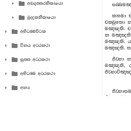
අඞ‍්ගුත‍්තරනිකායො
සබ‍්බමඤ‍
කතමා
ඛුද‍්දකනිකායො
චක‍්ඛුතො
මඤ‍්ඤති
.
ච
අභිධම‍්මපිටක
න
මඤ‍්ඤති
මඤ‍්ඤති
.
ය
විනය අට‍්ඨකථා
මඤ‍්ඤති
.
ත
ජිව‍්හා
සුත‍්ත අට‍්ඨකථා
මඤ‍්ඤති
,
ජිව‍්හාවිඤ
අභිධම‍්ම අට‍්ඨකථා
අන්‍ය
ජිව‍්හාසම‍
ජිව‍්හාසම‍්ඵස
මඤ‍්ඤති
,
ත
මනං
න
මඤ‍්ඤති
,
ධ
මනොවිඤ‍