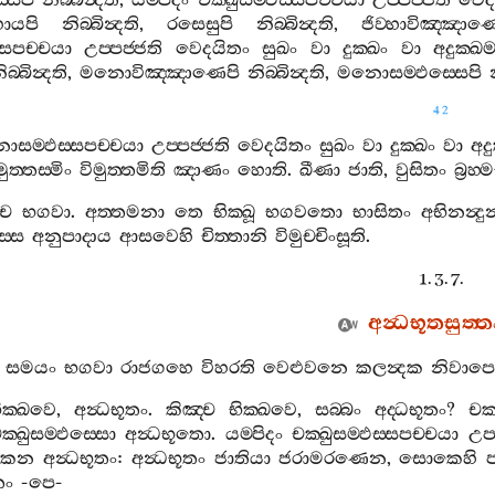
්සෙපි
නිබ‍්බින්‍දති
,
යම‍්පිදං
චක‍්ඛුසම‍්ඵස‍්සපච‍්චයා
උප‍්පජ‍්ජති
වෙද
්හායපි
නිබ‍්බින්‍දති
,
රසෙසුපි
නිබ‍්බින්‍දති
,
ජිව‍්හාවිඤ‍්ඤාණ
‍්සපච‍්චයා
උප‍්පජ‍්ජති
වෙදයිතං
සුඛං
වා
දුක‍්ඛං
වා
අදුක‍්ඛ
ිබ‍්බින්‍දති
,
මනොවිඤ‍්ඤාණෙපි
නිබ‍්බින්‍දති
,
මනොසම‍්ඵස‍්සෙපි
42
සම‍්ඵස‍්සපච‍්චයා
උප‍්පජ‍්ජති
වෙදයිතං
සුඛං
වා
දුක‍්ඛං
වා
අද
මුත‍්තස‍්මිං
විමුත‍්තමිති
ඤාණං
හොති
.
ඛීණා
ජාති
,
වුසිතං
බ්‍රහ‍
ච
භගවා
.
අත‍්තමනා
තෙ
භික‍්ඛූ
භගවතො
භාසිතං
අභිනන්‍දුන
ස‍්ස
අනුපාදාය
ආසවෙහි
චිත‍්තානි
විමුච‍්චිංසූති
.
1. 3. 7.
අන්‍ධභූතසුත‍්ත
සමයං
භගවා
රාජගහෙ
විහරති
වෙළුවනෙ
කලන්‍දක
නිවාපෙ
ික‍්ඛවෙ
,
අන්‍ධභූතං
.
කිඤ‍්ච
භික‍්ඛවෙ
,
සබ‍්බං
අද‍්ධභූතං
?
චක‍
ක‍්ඛුසම‍්ඵස‍්සො
අන්‍ධභූතො
.
යම‍්පිදං
චක‍්ඛුසම‍්ඵස‍්සපච‍්චයා
උප‍
කෙන
අන්‍ධභූතං
:
අන්‍ධභූතං
ජාතියා
ජරාමරණෙන
,
සොකෙහි
ං
-
පෙ
-