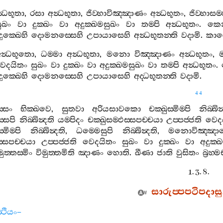
්‍ධභූතා
,
රසා
අන්‍ධභූතා
,
ජිව‍්හාවිඤ‍්ඤාණං
අන්‍ධභූතං
,
ජිව‍්හාසම
ුඛං
වා
දුක‍්ඛං
වා
අදුක‍්ඛමසුඛං
වා
තම‍්පි
අන්‍ධභූතං
.
කෙ
දුක‍්ඛෙහි
දොමනස‍්සෙහි
උපායාසෙහි
අන්‍ධභූතන‍්ති
වදාමි
.
කා
න්‍ධභූතො
,
ධම‍්මා
අන්‍ධභූතා
,
මනො
විඤ‍්ඤාණං
අන්‍ධභූතං
,
ෙදයිතං
සුඛං
වා
දුක‍්ඛං
වා
අදුක‍්ඛමසුඛං
වා
තම‍්පි
අන්‍ධභූතං
.
දුක‍්ඛෙහි
දොමනස‍්සෙහි
උපායාසෙහි
අද‍්ධභූතන‍්ති
වදාමි
.
44
‍්සං
භික‍්ඛවෙ
,
සුතවා
අරියසාවකො
චක‍්ඛුස‍්මිම‍්පි
නිබ‍්බින
්සෙපි
නිබ‍්බින්‍දති
යම‍්පිදං
චක‍්ඛුසම‍්ඵස‍්සපච‍්චයා
උප‍්පජ‍්ජති
වෙද
මිම‍්පි
නිබ‍්බින්‍දති
,
ධම‍්මෙසුපි
නිබ‍්බින්‍දති
,
මනොවිඤ‍්ඤා
්සපච‍්චයා
උප‍්පජ‍්ජති
වෙදයිතං
සුඛං
වා
දුක‍්ඛං
වා
අදුක‍්
මුත‍්තස‍්මිං
විමුත‍්තමිති
ඤාණං
හොති
.
ඛීණා
ජාති
වුසිතං
බ්‍රහ‍
1. 3. 8.
සාරුප‍්පපටිපදාසු
‍ථියං
–