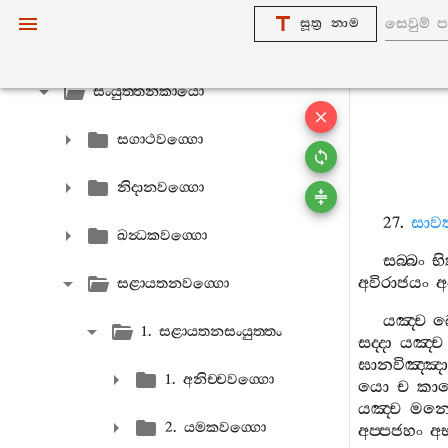
සූත්‍ර නාම
මජ‍්ඣිමනිකාය
සංයුත‍්තනිකායො
සගාථවග‍්ගො
නිදානවග‍්ගො
27.
සාවත්
ඛන්‍ධකවග‍්ගො
සබ‍්බං
භි
අවිරාජයං
අ
සළායතනවග‍්ගො
යඤ‍්ච
ඛ
1. සළායතනසංයුත‍්තං
සද‍්දා
යඤ‍්ච
ඝානවිඤ‍්ඤා
1. අනිච‍්චවග‍්ගො
යො
ච
කා
යඤ‍්ච
මනො
2. යමකවග‍්ගො
අප‍්පජහං
අ