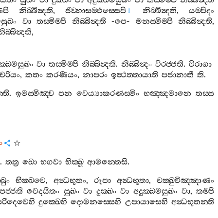
යිතං
සුඛං
වා
දුක‍්ඛං
වා
අදුක‍්ඛමසුඛං
වා
තස‍්මිම‍්පි
නිබ‍්බින්‍දති
ෙපි
නිබ‍්බින්‍දති
,
ජිව‍්හාසම‍්ඵස‍්සෙපි
නිබ‍්බින්‍දති
,
යම‍්පිදං
1
මසුඛං
වා
තස‍්මිම‍්පි
නිබ‍්බින්‍දති
-
පෙ
-
මනස‍්මිම‍්පි
නිබ‍්බින්‍දති
,
නිබ‍්බින්‍දති
,
ුක‍්ඛමසුඛං
වා
තස‍්මිම‍්පි
නිබ‍්බින්‍දති
.
නිබ‍්බින්‍දං
විරජ‍්ජති
.
විරාගා
්මචරියං
,
කතං
කරණීයං
,
නාපරං
ඉත්‍ථත‍්තායාති
පජානාතී
ති
.
‍්ති
.
ඉමස‍්මිඤ‍්ච
පන
වෙය්‍යාකරණස‍්මිං
භඤ‍්ඤමානෙ
තස‍්ස
ං
.
තත්‍ර
ඛො
භගවා
භික‍්ඛූ
ආමන‍්තෙසි
.
්ඛුං
භික‍්ඛවෙ
,
අන්‍ධභූතං
,
රූපා
අන්‍ධභූතා
,
චක‍්ඛුවිඤ‍්ඤාණං
්පජ‍්ජති
වෙදයිතං
සුඛං
වා
දුක‍්ඛං
වා
අදුක‍්ඛමසුඛං
වා
,
තම‍්පි
පරිදෙවෙහි
දුක‍්ඛෙහි
දොමනස‍්සෙහි
උපායාසෙහි
අන්‍ධභූතන‍්ති