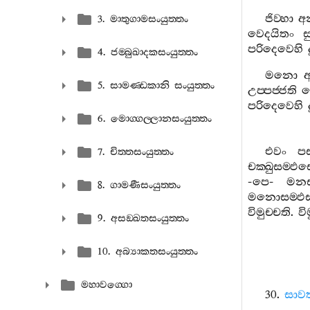
ජිව‍්හා
අන
3. මාතුගාමසංයුත‍්තං
වෙදයිතං
ස
පරිදෙවෙහි
4. ජම‍්බුඛාදකසංයුත‍්තං
මනො
අ
5. සාමණ‍්ඩකානි සංයුත‍්තං
උප‍්පජ‍්ජති
ව
පරිදෙවෙහි
6. මොග‍්ගල‍්ලානසංයුත‍්තං
එවං
පස
7. චිත‍්තසංයුත‍්තං
චක‍්ඛුසම‍්ඵස‍
-
පෙ
-
මනස‍්
8. ගාමණීසංයුත‍්තං
මනොසම‍්ඵස‍
විමුච‍්චති
.
වි
9. අසඞ‍්ඛතසංයුත‍්තං
10. අබ්‍යාකතසංයුත‍්තං
මහාවග‍්ගො
30.
සාවත්