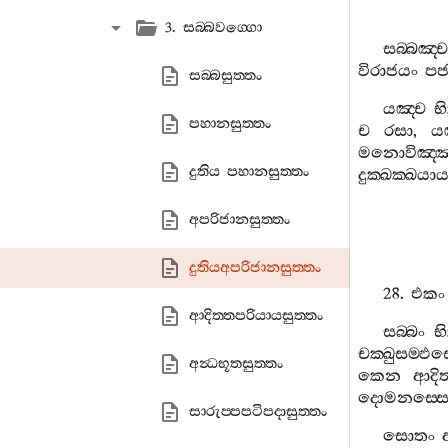
3. සබ‍්බවග‍්ගො
සබ‍්බඤ‍්ච
විරාජයං
පජ
සබ‍්බසුත‍්තං
යඤ‍්ච
භ
පහානසුත‍්තං
ච
රසා
,
ය
මනොවිඤ‍්
දුතිය පහානසුත‍්තං
දුක‍්ඛක‍්ඛයා
අපරිජානසුත‍්තං
දුතියඅපරිජානසුත‍්තං
28.
එකං
ආදිත‍්තපරියායසුත‍්තං
සබ‍්බං
භ
චක‍්ඛුසම‍්ඵස
අන්‍ධභූතසුත‍්තං
කෙන
ආදිත
දොමනස‍්සෙ
සාරුප‍්පපටිපදාසුත‍්තං
සොතං