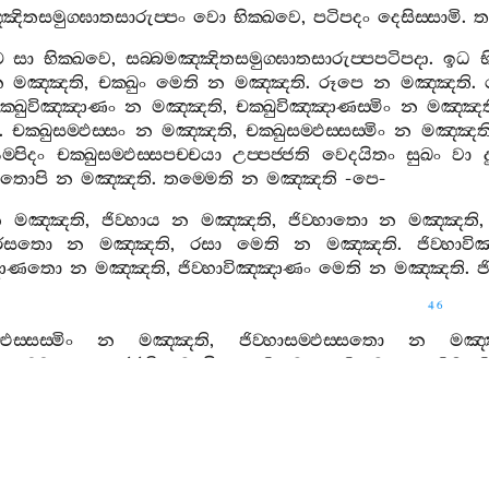
්ඤිතසමුග‍්ඝාතසාරුප‍්පං
වො
භික‍්ඛවෙ
,
පටිපදං
දෙසිස‍්සාමි
.
ත
ච
සා
භික‍්ඛවෙ
,
සබ‍්බමඤ‍්ඤිතසමුග‍්ඝාතසාරුප‍්පපටිපදා
.
ඉධ
භ
න
මඤ‍්ඤති
,
චක‍්ඛුං
මෙති
න
මඤ‍්ඤති
.
රූපෙ
න
මඤ‍්ඤති
.
ක‍්ඛුවිඤ‍්ඤාණං
න
මඤ‍්ඤති
,
චක‍්ඛුවිඤ‍්ඤාණස‍්මිං
න
මඤ‍්ඤත
.
චක‍්ඛුසම‍්ඵස‍්සං
න
මඤ‍්ඤති
,
චක‍්ඛුසම‍්ඵස‍්සස‍්මිං
න
මඤ‍්ඤත
ම‍්පිදං
චක‍්ඛුසම‍්ඵස‍්සපච‍්චයා
උප‍්පජ‍්ජති
වෙදයිතං
සුඛං
වා
තොපි
න
මඤ‍්ඤති
.
තම‍්මෙති
න
මඤ‍්ඤති
-
පෙ
-
න
මඤ‍්ඤති
,
ජිව‍්හාය
න
මඤ‍්ඤති
,
ජිව‍්හාතො
න
මඤ‍්ඤති
රසතො
න
මඤ‍්ඤති
,
රසා
මෙති
න
මඤ‍්ඤති
.
ජිව‍්හාව
‍්ඤාණතො
න
මඤ‍්ඤති
,
ජිව‍්හාවිඤ‍්ඤාණං
මෙති
න
මඤ‍්ඤති
.
ජ
46
්ඵස‍්සස‍්මිං
න
මඤ‍්ඤති
,
ජිව‍්හාසම‍්ඵස‍්සතො
න
මඤ‍
‍්සපච‍්චයා
උප‍්පජ‍්ජති
වෙදයිතං
සුඛං
වා
දුක‍්ඛං
වා
අදුක‍්ඛමසු
ම‍්මෙති
න
මඤ‍්ඤති
-
පෙ
-
මඤ‍්ඤති
,
මනස‍්මිං
න
මඤ‍්ඤති
,
මනතො
න
මඤ‍්ඤති
,
ම
ම‍්මතො
න
මඤ‍්ඤති
,
ධම‍්මා
මෙති
න
මඤ‍්ඤති
.
මනොවි
්ඤාණතො
න
මඤ‍්ඤති
,
මනොවිඤ‍්ඤාණං
මෙති
න
මඤ‍්