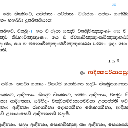
38
ඛො
භික‍්ඛවෙ
,
අභිජානං
පරිජානං
විරාජයං
පජහං
භබ‍්බ
හං
භබ‍්බො
දුක‍්ඛක‍්ඛයාය
:
ික‍්ඛවෙ
,
චක‍්ඛුං
යෙ
ච
රූපා
යඤ‍්ච
චක‍්ඛුවිඤ‍්ඤාණං
යෙ
ච
1
ඤ‍්ච
ජිව‍්හාවිඤ‍්ඤාණං
,
යෙ
ච
ජිව‍්හාවිඤ‍්ඤාණවිඤ‍්ඤාතබ‍්
ඤාණං
,
යෙ
ච
මනොවිඤ‍්ඤාණවිඤ‍්ඤාතබ‍්බා
ධම‍්මා
,
ඉදං
ඛො
යාති
.
1. 3. 6.
ආදිත‍්තපරියායසුත
සමයං
භගවා
ගයායං
විහරති
ගයාසීසෙ
සද‍්ධිං
භික‍්ඛුසහස‍්ස
ික‍්ඛවෙ
,
ආදිත‍්තං
.
කිඤ‍්ච
භික‍්ඛවෙ
,
සබ‍්බං
ආදිත‍්තං
,
චක‍්ඛුං
භ
‍්සො
ආදිත‍්තො
.
යම‍්පිදං
චක‍්ඛුසම‍්ඵස‍්සපච‍්චයා
උප‍්පජ‍්ජති
වෙ
‍්තං
:
ආදිත‍්තං
රාගග‍්ගිනා
දොසග‍්ගිනා
මොහග‍්ගිනා
,
ආදිත‍
හි
උපායාසෙහි
ආදිත‍්තන‍්ති
වදාමි
.
ආදිත‍්තං
.
සද‍්දා
ආදිත‍්තා
,
සොතවිඤ‍්ඤාණං
ආදිත‍්තං
,
සොතසම‍්