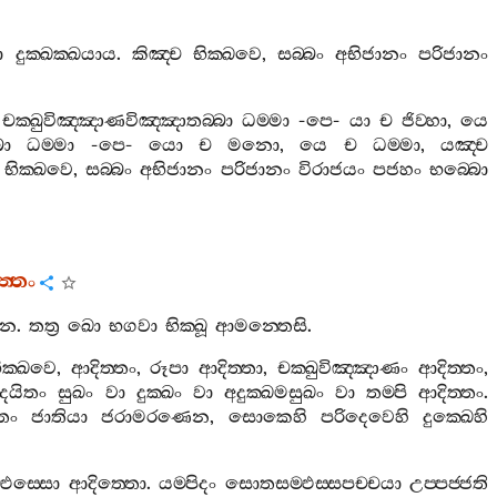
ො
දුක‍්ඛක‍්ඛයාය
.
කිඤ‍්ච
භික‍්ඛවෙ
,
සබ‍්බං
අභිජානං
පරිජානං
චක‍්ඛුවිඤ‍්ඤාණවිඤ‍්ඤාතබ‍්බා
ධම‍්මා
-
පෙ
-
යා
ච
ජිව‍්හා
,
යෙ
බා
ධම‍්මා
-
පෙ
-
යො
ච
මනො
,
යෙ
ච
ධම‍්මා
,
යඤ‍්ච
භික‍්ඛවෙ
,
සබ‍්බං
අභිජානං
පරිජානං
විරාජයං
පජහං
භබ‍්බො
‍්තං
ෙන
.
තත්‍ර
ඛො
භගවා
භික‍්ඛූ
ආමන‍්තෙසි
.
ික‍්ඛවෙ
,
ආදිත‍්තං
,
රූපා
ආදිත‍්තා
,
චක‍්ඛුවිඤ‍්ඤාණං
ආදිත‍්තං
,
දයිතං
සුඛං
වා
දුක‍්ඛං
වා
අදුක‍්ඛමසුඛං
වා
තම‍්පි
ආදිත‍්තං
.
්තං
ජාතියා
ජරාමරණෙන
,
සොකෙහි
පරිදෙවෙහි
දුක‍්ඛෙහි
ඵස‍්සො
ආදිත‍්තො
.
යම‍්පිදං
සොතසම‍්ඵස‍්සපච‍්චයා
උප‍්පජ‍්ජති