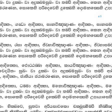
ුඛං
වා
දුක‍්ඛං
වා
අදුක‍්ඛමසුඛං
වා
තම‍්පි
ආදිත‍්තං
.
කෙන
ආදිත
ාමරණෙන
,
සොකෙහි
පරිදෙවෙහි
දුක‍්ඛෙහි
දොමනස‍්සෙහි
උප
40
දිත‍්තං
,
ගන්‍ධා
ආදිත‍්තා
,
ඝානවිඤ‍්ඤාණං
ආදිත‍්තං
,
ඝානසම‍්
ුඛං
වා
දුක‍්ඛං
වා
අදුක‍්ඛමසුඛං
වා
තම‍්පි
ආදිත‍්තං
.
කෙන
ආදිත
ාමරණෙන
,
සොකෙහි
පරිදෙවෙහි
දුක‍්ඛෙහි
දොමනස‍්සෙහි
උප
දිත‍්තා
,
රසා
ආදිත‍්තා
,
ජිව‍්හාවිඤ‍්ඤාණං
ආදිත‍්තං
,
ජිව‍්හාසම‍
ුඛං
වා
දුක‍්ඛං
වා
අදුක‍්ඛමසුඛං
වා
තම‍්පි
ආදිත‍්තං
.
කෙන
ආදිත
ාමරණෙන
සොකෙහි
පරිදෙවෙහි
දුක‍්ඛෙහි
දොමනස‍්සෙහි
උපා
ආදිත‍්තො
,
ඵොට‍්ඨබ‍්බා
ආදිත‍්තා
,
කායවිඤ‍්ඤාණං
ආදිත‍්තං
වෙදයිතං
සුඛං
වා
දුක‍්ඛං
වා
අදුක‍්ඛමසුඛං
වා
තම‍්පි
ආද
,
ආදිත‍්තං
,
ජාතියා
ජරාමරණෙන
,
සොකෙහි
පරිදෙවෙහි
දුක‍්
ආදිත‍්තො
,
ධම‍්මා
ආදිත‍්තා
,
මනොවිඤ‍්ඤාණං
ආදිත‍්තං
,
මන
ුඛං
වා
දුක‍්ඛං
වා
අදුක‍්ඛමසුඛං
වා
තම‍්පි
ආදිත‍්තං
.
කෙන
ආදි
න
,
සොකෙහි
පරිදෙවෙහි
දුක‍්ඛෙහි
දොමනස‍්සෙහි
උපායාසෙහ
සං
භික‍්ඛවෙ
,
සුතවා
අරියසාවකො
චක‍්ඛුස‍්මිම‍්පි
නිබ‍්බින්