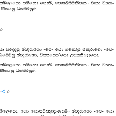
ක‍්කිලෙසො
පහීනො
හොති
,
නෙක‍්ඛම‍්මනින‍්නං
චස‍්ස
චිත‍්තං
රණීයෙසු
ධම‍්මෙසූති
.
ො
සද‍්දෙසු
ඡන්‍දරාගො
-
පෙ
-
යො
ගන්‍ධෙසු
ඡන්‍දරාගො
-
පෙ
-
ධම‍්මෙසු
ඡන්‍දරාගො
,
චිත‍්තස‍්සෙ
’
සො
උපක‍්කිලෙසො
.
ක‍්කිලෙසො
පහීනො
හොති
.
නෙක‍්ඛම‍්මනින‍්නං
චස‍්ස
චිත‍්තං
රණීයෙසු
ධම‍්මෙසූති
.
ං
්කිලෙසො
.
යො
සොතවිඤ‍්ඤාණස‍්මිං
ඡන්‍දරාගො
-
පෙ
-
යො