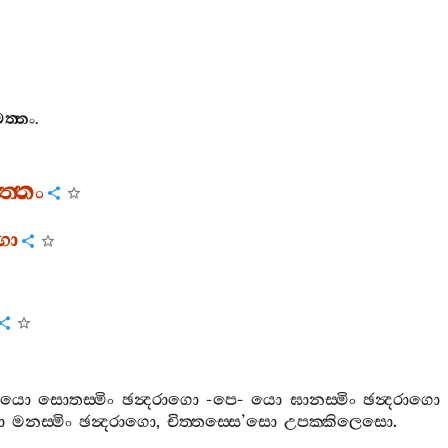
ත‍්තං
.
‍්තං
ගො
යො
සොතස‍්මිං
ඡන්‍දරාගො
-
පෙ
-
යො
ඝානස‍්මිං
ඡන්‍දරාගො
ො
මනස‍්මිං
ඡන්‍දරාගො
,
චිත‍්තස‍්සෙ
’
සො
උපක‍්කිලෙසො
.