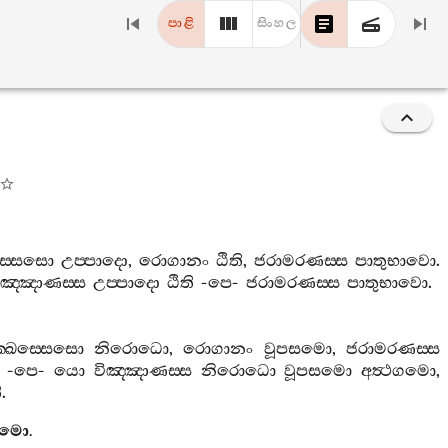
පාළි
සිංහල
ස‍්සෙසො
උප‍්පාදො
,
රොගානං
ඨිති
,
ජරාමරණස‍්ස
පාතුභාවො
.
ිඤ‍්ඤාණස‍්ස
උප‍්පාදො
ඨිති
-
පෙ
-
ජරාමරණස‍්ස
පාතුභාවො
.
ක‍්ඛස‍්සෙසො
නිරොධො
,
රොගානං
වූපසමො
,
ජරාමරණස‍්ස
-
පෙ
-
යො
විඤ‍්ඤාණස‍්ස
නිරොධො
වූපසමො
අත්‍ථගමො
,
ි
.
ඨමො
.