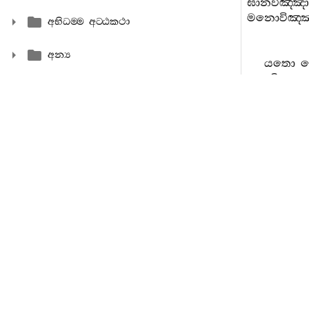
ඝානවිඤ‍්ඤා
මනොවිඤ‍්ඤා
අභිධම‍්ම අට‍්ඨකථා
අන්‍ය
යතො
හොති
.
නෙක‍
325.
සාවත්‍ථ
යො
භි
ඝානසම‍්ඵස‍්ස
මනොසම‍්ඵස‍්
යතො