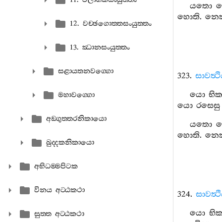
යතො
හොති
.
නෙක‍
12. වච‍්ඡගොත‍්තසංයුත‍්තං
13. ඣානසංයුත‍්තං
සළායතනවග‍්ගො
323.
සාවත්‍ථ
යො
භික
මහාවග‍්ගො
යො
රසෙසු
අඞ‍්ගුත‍්තරනිකායො
යතො
හොති
.
නෙක‍
ඛුද‍්දකනිකායො
අභිධම‍්මපිටක
විනය අට‍්ඨකථා
324.
සාවත්‍ථ
යො
භික
සුත‍්ත අට‍්ඨකථා