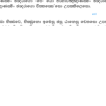
ණස‍්මිං
ඡන්‍දරාගො
-
පෙ
-
යො
ජිව‍්හාවිඤ‍්ඤාණස‍්මිං
ඡන්‍දර
ණස‍්මිං
ඡන්‍දරාගො
චිත‍්තස‍්සෙ
’
සො
උපක‍්කිලෙසො
.
460
ඛො
භික‍්ඛවෙ
,
භික‍්ඛුනො
ඉමෙසු
ඡසු
ඨානෙසු
චෙතසො
උප
්ඛම‍්මපරිභාවිතං
චිත‍්තං
කම‍්මනියං
ඛායති
අභිඤ‍්ඤා
සච‍්ඡික
6. 1. 4.
ඵස‍්ස
සුත‍්තං
ියං
:
ක‍්ඛවෙ
,
චක‍්ඛුසම‍්ඵස‍්සස‍්මිං
ඡන්‍දරාගො
,
චිත‍්තස‍්සෙ
’
සො
උපක‍
ස‍්මිං
ඡන්‍දරාගො
-
පෙ
-
යො
ජිව‍්හාසම‍්ඵස‍්සස‍්මිං
ඡන්‍දරා
සස‍්මිං
ඡන්‍දරාගො
,
චිත‍්තස‍්සෙ
’
සො
උපක‍්කිලෙසො
.
ඛො
භික‍්ඛවෙ
,
භික‍්ඛුනො
-
පෙ
-
කම‍්මනියං
ඛායති
අභිඤ‍්ඤා
සච
6. 1. 5.
වෙදනා
සුත‍්තං