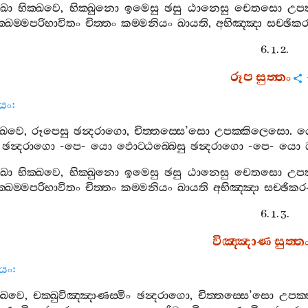
ඛො
භික‍්ඛවෙ
,
භික‍්ඛුනො
ඉමෙසු
ඡසු
ඨානෙසු
චෙතසො
උප
්ඛම‍්මපරිභාවිතං
චිත‍්තං
කම‍්මනියං
ඛායති
,
අභිඤ‍්ඤා
සච‍්ඡික
6. 1. 2.
රූප
සුත‍්තං
ියං
:
‍්ඛවෙ
,
රූපෙසු
ඡන්‍දරාගො
,
චිත‍්තස‍්සෙ
’
සො
උපක‍්කිලෙසො
.
ය
ඡන්‍දරාගො
-
පෙ
-
යො
ඵොට‍්ඨබ‍්බෙසු
ඡන්‍දරාගො
-
පෙ
-
යො
ඛො
භික‍්ඛවෙ
,
භික‍්ඛුනො
ඉමෙසු
ඡසු
ඨානෙසු
චෙතසො
උප
්ඛම‍්මපරිභාවිතං
චිත‍්තං
කම‍්මනියං
ඛායති
අභිඤ‍්ඤා
සච‍්ඡික
6. 1. 3.
විඤ‍්ඤාණ
සුත‍්ත
ියං
:
‍්ඛවෙ
,
චක‍්ඛුවිඤ‍්ඤාණස‍්මිං
ඡන්‍දරාගො
,
චිත‍්තස‍්සෙ
’
සො
උපක‍