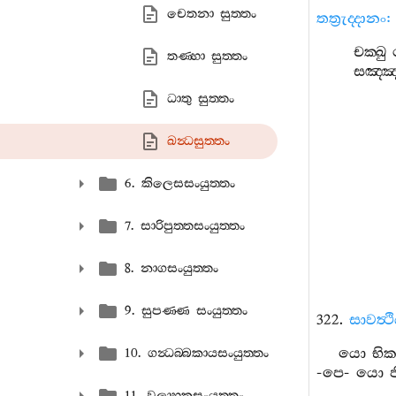
චෙතනා සුත‍්තං
තත්‍රුද‍්දානං
:
චක‍්ඛු
තණ‍්හා සුත‍්තං
සඤ‍්ඤ
ධාතු සුත‍්තං
ඛන්‍ධසුත‍්තං
6. කිලෙසසංයුත‍්තං
7. සාරිපුත‍්තසංයුත‍්තං
8. නාගසංයුත‍්තං
9. සුපණ‍්ණ සංයුත‍්තං
322.
සාවත්‍ථ
යො
භික
10. ගන්‍ධබ‍්බකායසංයුත‍්තං
-
පෙ
-
යො
ජ
11. වලාහකසංයුත‍්තං