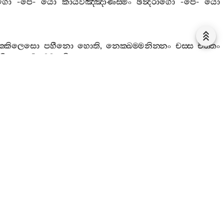
ාගො
-
පෙ
-
යො
කායවිඤ‍්ඤාණස‍්මිං
ඡන්‍දරාගො
-
පෙ
-
යො
ක‍්කිලෙසො
පහීනො
හොති
,
නෙක‍්ඛම‍්මනින‍්නං
චස‍්ස
චිත‍්තං
රණීයෙසු
ධම‍්මෙසූති
.
්කිලෙසො
.
යො
සොතසම‍්ඵස‍්සස‍්මිං
ඡන්‍දරාගො
-
පෙ
-
යො
ගො
-
පෙ
-
යො
කායසම‍්ඵස‍්සස‍්මිං
ඡන්‍දරාගො
-
පෙ
-
යො
‍්ඡිකරණීයෙසු
ධම‍්මෙසූති
.