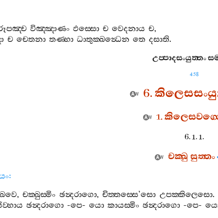
රූපඤ‍්ච
විඤ‍්ඤාණං
ඵස‍්සො
ච
වෙදනාය
ච
,
ා
ච
චෙතනා
තණ‍්හා
ධාතුක‍්ඛන්‍ධෙන
තෙ
දසාති
.
උප‍්පාදසංයුත‍්තං
සම
458
6.
කිලෙසසංයුත
1.
කිලෙසවග‍්
6. 1. 1.
චක‍්ඛු
සුත‍්තං
ියං
:
‍්ඛවෙ
,
චක‍්ඛුස‍්මිං
ඡන්‍දරාගො
,
චිත‍්තස‍්සෙ
’
සො
උපක‍්කිලෙසො
.
ිව‍්හාය
ඡන්‍දරාගො
-
පෙ
-
යො
කායස‍්මිං
ඡන්‍දරාගො
-
පෙ
-
ය