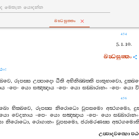
ඛන්‍ධසුත‍්තං
454
5. 1. 10.
ඛන්‍ධසුත‍්තං
ියං
:
‍්ඛවෙ
,
රූපස‍්ස
උප‍්පාදො
ඨිති
අභිනිබ‍්බත‍්ති
පාතුභාවො
,
දුක‍්ඛ
ාය
-
පෙ
-
යො
සඤ‍්ඤාය
-
පෙ
-
යො
සඞ‍්ඛාරානං
-
පෙ
-
යො
ව
456
ඛො
භික‍්ඛවෙ
,
රූපස‍්ස
නිරොධො
වූපසමො
අත්‍ථගමො
,
දු
යො
වෙදනාය
-
පෙ
-
යො
සඤ‍්ඤාය
-
පෙ
-
යො
සඞ‍්ඛාරානං
සො
නිරොධො
,
රොගානං
වූපසමො
,
ජරාමරණස‍්ස
අත්‍ථගමොත
උප‍්පාදවග‍්ගො
ප