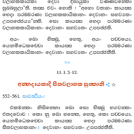
වලාහකකායිකා
දෙවා
දීඝායුකා
වණ‍්ණවන‍්තො
සුඛබහුලා
”
ති
.
තස‍්ස
එවං
හොති
: “
අහො
වතාහං
කායස‍්ස
භෙදා
පරම‍්මරණා
වලාහකකායිකානං
දෙවානං
සහව්‍යතං
උපපජ‍්ජෙය්‍ය
”
න‍්ති
.
සො
කායස‍්ස
භෙදා
පරම‍්මරණා
වලාහකකායිකානං
දෙවානං
සහව්‍යතං
උපපජ‍්ජති
.
අයං
ඛො
භික‍්ඛු
,
හෙතු
,
අයං
පච‍්චයො
,
යෙනමිධෙකච‍්චො
කායස‍්ස
භෙදා
පරම‍්මරණා
වලාහකකායිකානං
දෙවානං
සහව්‍යතං
උපපජ‍්ජතීති
.
514
11. 1. 3-12.
අන‍්නදායකාදි
සීතවලාහක
සුත‍්තානි
552-561.
සාවත්‍ථියං
:
එකමන‍්තං
නිසින‍්නො
ඛො
සො
භික‍්ඛු
භගවන‍්තං
එතදවොච
:
කො
නු
ඛො
භන‍්තෙ
,
හෙතු
,
කො
පච‍්චයො
,
යෙනමිධෙකච‍්චො
කායස‍්ස
භෙදා
පරම‍්මරණා
සීතවලාහකානං
දෙවානං
සහව්‍යතං
උපපජ‍්ජතීති
.
1