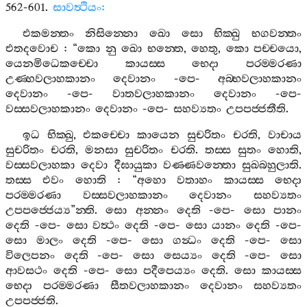
562-601.
සාවත්‍ථියං
:
එකමන‍්තං
නිසින‍්නො
ඛො
සො
භික‍්ඛු
භගවන‍්තං
එතදවොච
: “
කො
නු
ඛො
භන‍්තෙ
,
හෙතු
,
කො
පච‍්චයො
,
යෙනමිධෙකච‍්චො
කායස‍්ස
භෙදා
පරම‍්මරණා
උණ‍්හවලාහකානං
දෙවානං
-
පෙ
-
අබ‍්භවලාහකානං
දෙවානං
-
පෙ
-
වාතවලාහකානං
දෙවානං
-
පෙ
-
වස‍්සවලාහකානං
දෙවානං
-
පෙ
-
සහව්‍යතං
උපපජ‍්ජතීති
.
ඉධ
භික‍්ඛු
,
එකච‍්චො
කායෙන
සුචරිතං
චරති
,
වාචාය
සුචරිතං
චරති
,
මනසා
සුචරිතං
චරති
.
තස‍්ස
සුතං
හොති
,
වස‍්සවලාහකා
දෙවා
දීඝායුකා
වණ‍්ණවන‍්තො
සුඛබහුලාති
.
තස‍්ස
එවං
හොති
: “
අහො
වතාහං
කායස‍්ස
භෙදා
පරම‍්මරණා
වස‍්සවලාහකානං
දෙවානං
සහව්‍යතං
උපපජ‍්ජෙය්‍ය
”
න‍්ති
.
සො
අන‍්නං
දෙති
-
පෙ
-
සො
පානං
දෙති
-
පෙ
-
සො
වත්‍ථං
දෙති
-
පෙ
-
සො
යානං
දෙති
-
පෙ
-
සො
මාලං
දෙති
-
පෙ
-
සො
ගන්‍ධං
දෙති
-
පෙ
-
සො
විලෙපනං
දෙති
-
පෙ
-
සො
සෙය්‍යං
දෙති
-
පෙ
-
සො
ආවසථං
දෙති
-
පෙ
-
සො
පදීපෙය්‍යං
දෙති
.
සො
කායස‍්ස
භෙදා
පරම‍්මරණා
සීතවලාහකානං
දෙවානං
සහව්‍යතං
උපපජ‍්ජති
.