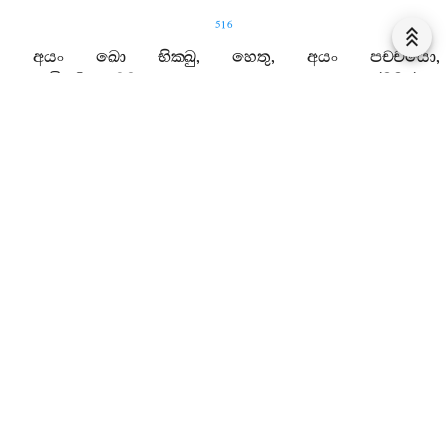
516
අයං
ඛො
භික‍්ඛු
,
හෙතු
,
අයං
පච‍්චයො
,
යෙනමිධෙකච‍්චො
කායස‍්ස
භෙදා
පරම‍්මරණා
වස‍්සවලාහකානං
දෙවානං
සහව්‍යතං
උපපජ‍්ජතීති
.
11. 1. 53.
සීතවලාහක
සුත‍්තං
602.
සාවත්‍ථියං
:
එකමන‍්තං
නිසින‍්නො
ඛො
සො
භික‍්ඛු
භගවන‍්තං
එතදවොච
:
කො
නු
ඛො
භන‍්තෙ
,
හෙතු
,
කො
පච‍්චයො
,
යෙනෙකදා
සීතං
හොතීති
.
සන‍්ති
භික‍්ඛු
,
සීතවලාහකා
නාම
දෙවා
.
තෙසං
යදා
එවං
හොති
: ‘
යන‍්නූන
මයං
සකාය
රතියා
රමෙය්‍යාමාති
’.
තෙසං
තං
චෙතොපණිධිමන‍්වාය
සීතං
හොති
.
අයං
ඛො
,
භික‍්ඛු
,
හෙතු
,
අයං
පච‍්චයො
,
යෙනෙකදා
සීතං
හොතීති
.
11. 1. 54.