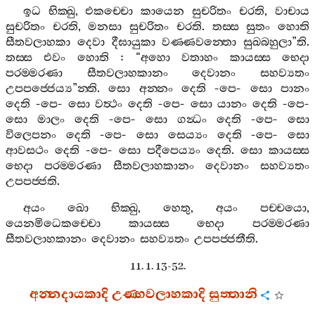
ඉධ
භික‍්ඛු
,
එකච‍්චො
කායෙන
සුචරිතං
චරති
,
වාචාය
සුචරිතං
චරති
,
මනසා
සුචරිතං
චරති
.
තස‍්ස
සුතං
හොති
සීතවලාහකා
දෙවා
දීඝායුකා
වණ‍්ණවන‍්තො
සුඛබහුලා
”
ති
.
තස‍්ස
එවං
හොති
: “
අහො
වතාහං
කායස‍්ස
භෙදා
පරම‍්මරණා
සීතවලාහකානං
දෙවානං
සහව්‍යතං
උපපජ‍්ජෙය්‍ය
”
න‍්ති
.
සො
අන‍්නං
දෙති
-
පෙ
-
සො
පානං
දෙති
-
පෙ
-
සො
වත්‍ථං
දෙති
-
පෙ
-
සො
යානං
දෙති
-
පෙ
-
සො
මාලං
දෙති
-
පෙ
-
සො
ගන්‍ධං
දෙති
-
පෙ
-
සො
විලෙපනං
දෙති
-
පෙ
-
සො
සෙය්‍යං
දෙති
-
පෙ
-
සො
ආවසථං
දෙති
-
පෙ
-
සො
පදීපෙය්‍යං
දෙති
.
සො
කායස‍්ස
භෙදා
පරම‍්මරණා
සීතවලාහකානං
දෙවානං
සහව්‍යතං
උපපජ‍්ජති
.
අයං
ඛො
භික‍්ඛු
,
හෙතු
,
අයං
පච‍්චයො
,
යෙනමිධෙකච‍්චො
කායස‍්ස
භෙදා
පරම‍්මරණා
සීතවලාහකානං
දෙවානං
සහව්‍යතං
උපපජ‍්ජතීති
.
11. 1. 13-52.
අන‍්නදායකාදි
උණ‍්හවලාහකාදි
සුත‍්තානි