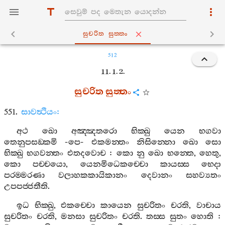
සුචරිත සුත‍්තං
512
11. 1. 2.
සුචරිත
සුත‍්තං
551.
සාවත්‍ථියං
:
අථ
ඛො
අඤ‍්ඤතරො
භික‍්ඛු
යෙන
භගවා
තෙනුපසඞ‍්කමි
-
පෙ
-
එකමන‍්තං
නිසින‍්නො
ඛො
සො
භික‍්ඛු
භගවන‍්තං
එතදවොච
:
කො
නු
ඛො
භන‍්තෙ
,
හෙතු
,
කො
පච‍්චයො
,
යෙනමිධෙකච‍්චො
කායස‍්ස
භෙදා
පරම‍්මරණා
වලාහකකායිකානං
දෙවානං
සහව්‍යතං
උපපජ‍්ජතීති
.
ඉධ
භික‍්ඛු
,
එකච‍්චො
කායෙන
සුචරිතං
චරති
,
වාචාය
සුචරිතං
චරති
,
මනසා
සුචරිතං
චරති
.
තස‍්ස
සුතං
හොති
: