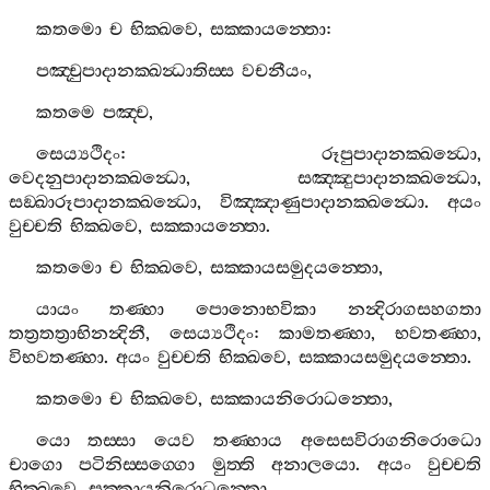
කතමො
ච
භික‍්ඛවෙ
,
සක‍්කායන‍්තො
:
පඤ‍්චුපාදානක‍්ඛන්‍ධාතිස‍්ස
වචනීයං
,
කතමෙ
පඤ‍්ච
,
සෙය්‍යථිදං
:
රූපුපාදානක‍්ඛන්‍ධො
,
වෙදනුපාදානක‍්ඛන්‍ධො
,
සඤ‍්ඤුපාදානක‍්ඛන්‍ධො
,
සඞ‍්ඛාරූපාදානක‍්ඛන්‍ධො
,
විඤ‍්ඤාණුපාදානක‍්ඛන්‍ධො
.
අයං
වුච‍්චති
භික‍්ඛවෙ
,
සක‍්කායන‍්තො
.
කතමො
ච
භික‍්ඛවෙ
,
සක‍්කායසමුදයන‍්තො
,
යායං
තණ‍්හා
පොනොභවිකා
නන්‍දිරාගසහගතා
තත්‍රතත්‍රාභිනන්‍දිනී
,
සෙය්‍යථිදං
:
කාමතණ‍්හා
,
භවතණ‍්හා
,
විභවතණ‍්හා
.
අයං
වුච‍්චති
භික‍්ඛවෙ
,
සක‍්කායසමුදයන‍්තො
.
කතමො
ච
භික‍්ඛවෙ
,
සක‍්කායනිරොධන‍්තො
,
යො
තස‍්සා
යෙව
තණ‍්හාය
අසෙසවිරාගනිරොධො
චාගො
පටිනිස‍්සග‍්ගො
මුත‍්ති
අනාලයො
.
අයං
වුච‍්චති
භික‍්ඛවෙ
,
සක‍්කායනිරොධන‍්තො
.