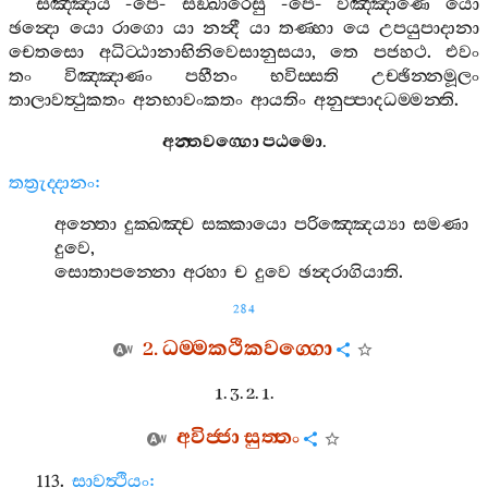
සඤ‍්ඤාය
-
පෙ
-
සඞ‍්ඛාරෙසු
-
පෙ
-
විඤ‍්ඤාණෙ
යො
ඡන්‍දො
යො
රාගො
යා
නන්‍දී
යා
තණ‍්හා
යෙ
උපයුපාදානා
චෙතසො
අධිට‍්ඨානාභිනිවෙසානුසයා
,
තෙ
පජහථ
.
එවං
තං
විඤ‍්ඤාණං
පහීනං
භවිස‍්සති
උච‍්ඡින‍්නමූලං
තාලාවත්‍ථුකතං
අනභාවංකතං
ආයතිං
අනුප‍්පාදධම‍්මන‍්ති
.
අන‍්තවග‍්ගො
පඨමො
.
තත්‍රුද‍්දානං
:
අන‍්තො
දුක‍්ඛඤ‍්ච
සක‍්කායො
පරිඤ‍්ඤෙය්‍යා
සමණා
දුවෙ
,
සොතාපන‍්නො
අරහා
ච
දුවෙ
ඡන්‍දරාගියාති
.
284
2.
ධම‍්මකථිකවග‍්ගො
1. 3. 2. 1.
අවිජ‍්ජා
සුත‍්තං
113.
සාවත්‍ථියං
: