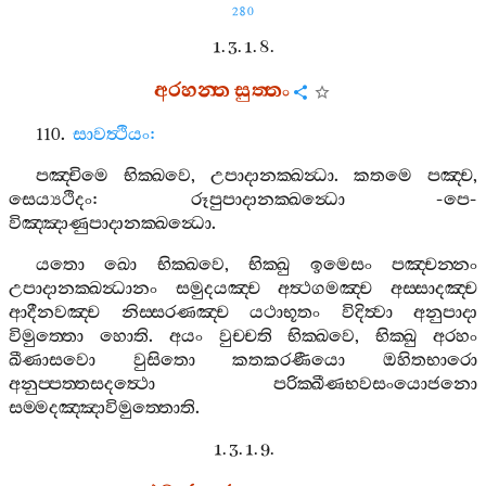
280
1. 3. 1. 8.
අරහන‍්ත
සුත‍්තං
110.
සාවත්‍ථියං
:
පඤ‍්චිමෙ
භික‍්ඛවෙ
,
උපාදානක‍්ඛන්‍ධා
.
කතමෙ
පඤ‍්ච
,
සෙය්‍යථිදං
:
රූපුපාදානක‍්ඛන්‍ධො
-
පෙ
-
විඤ‍්ඤාණුපාදානක‍්ඛන්‍ධො
.
යතො
ඛො
භික‍්ඛවෙ
,
භික‍්ඛු
ඉමෙසං
පඤ‍්චන‍්නං
උපාදානක‍්ඛන්‍ධානං
සමුදයඤ‍්ච
අත්‍ථගමඤ‍්ච
අස‍්සාදඤ‍්ච
ආදීනවඤ‍්ච
නිස‍්සරණඤ‍්ච
යථාභූතං
විදිත්‍වා
අනුපාදා
විමුත‍්තො
හොති
.
අයං
වුච‍්චති
භික‍්ඛවෙ
,
භික‍්ඛු
අරහං
ඛීණාසවො
වුසිතො
කතකරණීයො
ඔහිතභාරො
අනුප‍්පත‍්තසදත්‍ථො
පරික‍්ඛීණභවසංයොජනො
සම‍්මදඤ‍්ඤාවිමුත‍්තොති
.
1. 3. 1. 9.