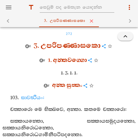
3. උපරිපණ‍්ණාසකො
272
3.
උපරිපණ‍්ණාසකො
1.
අන‍්තවග‍්ගො
1. 3. 1. 1.
අන‍්ත
සුත‍්තං
103.
සාවත්‍ථියං
:
චත‍්තාරො
මෙ
භික‍්ඛවෙ
,
අන‍්තා
.
කතමෙ
චත‍්තාරො
:
සක‍්කායන‍්තො
,
සක‍්කායසමුදයන‍්තො
,
සක‍්කායනිරොධන‍්තො
,
සක‍්කායනිරොධගාමිනීපටිපදන‍්තො
.