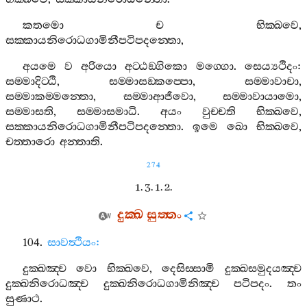
කතමො
ච
භික‍්ඛවෙ
,
සක‍්කායනිරොධගාමිනීපටිපදන‍්තො
,
අයමෙ
ව
අරියො
අට‍්ඨඞ‍්ගිකො
මග‍්ගො
.
සෙය්‍යථිදං
:
සම‍්මාදිට‍්ඨි
,
සම‍්මාසඞ‍්කප‍්පො
,
සම‍්මාවාචා
,
සම‍්මාකම‍්මන‍්තො
,
සම‍්මාආජීවො
,
සම‍්මාවායාමො
,
සම‍්මාසති
,
සම‍්මාසමාධි
.
අයං
වුච‍්චති
භික‍්ඛවෙ
,
සක‍්කායනිරොධගාමිනීපටිපදන‍්තො
.
ඉමෙ
ඛො
භික‍්ඛවෙ
,
චත‍්තාරො
අන‍්තාති
.
274
1. 3. 1. 2.
දුක‍්ඛ
සුත‍්තං
104.
සාවත්‍ථියං
:
දුක‍්ඛඤ‍්ච
වො
භික‍්ඛවෙ
,
දෙසිස‍්සාමි
දුක‍්ඛසමුදයඤ‍්ච
දුක‍්ඛනිරොධඤ‍්ච
දුක‍්ඛනිරොධගාමිනිඤ‍්ච
පටිපදං
.
තං
සුණාථ
.