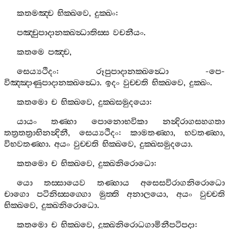
කතමඤ‍්ච
භික‍්ඛවෙ
,
දුක‍්ඛං
:
පඤ‍්චුපාදානක‍්ඛන්‍ධාතිස‍්ස
වචනීයං
.
කතමෙ
පඤ‍්ච
,
සෙය්‍යථිදං
:
රූපුපාදානක‍්ඛන්‍ධො
-
පෙ
-
විඤ‍්ඤාණුපාදානක‍්ඛන්‍ධො
.
ඉදං
වුච‍්චති
භික‍්ඛවෙ
,
දුක‍්ඛං
.
කතමො
ච
භික‍්ඛවෙ
,
දුක‍්ඛසමුදයො
:
යායං
තණ‍්හා
පොනොභවිකා
නන්‍දිරාගසහගතා
තත්‍රතත්‍රාභිනන්‍දිනී
,
සෙය්‍යථිදං
:
කාමතණ‍්හා
,
භවතණ‍්හා
,
විභවතණ‍්හා
.
අයං
වුච‍්චති
භික‍්ඛවෙ
,
දුක‍්ඛසමුදයො
.
කතමො
ච
භික‍්ඛවෙ
,
දුක‍්ඛනිරොධො
:
යො
තස‍්සායෙව
තණ‍්හාය
අසෙසවිරාගනිරොධො
චාගො
පටිනිස‍්සග‍්ගො
මුත‍්ති
අනාලයො
,
අයං
වුච‍්චති
භික‍්ඛවෙ
,
දුක‍්ඛනිරොධො
.
කතමො
ච
භික‍්ඛවෙ
,
දුක‍්ඛනිරොධගාමිනීපටිපදා
: