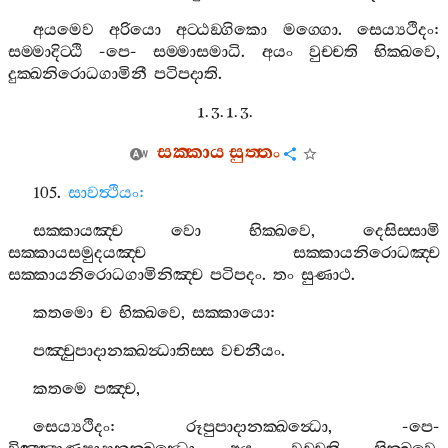
අයමෙව
අරියො
අට‍්ඨඞ‍්ගිකො
මග‍්ගො
.
සෙය්‍යථිදං
:
සම‍්මාදිට‍්ඨි
-
පෙ
-
සම‍්මාසමාධි
.
අයං
වුච‍්චති
භික‍්ඛවෙ
,
දුක‍්ඛනිරොධගාමිනී
පටිපදාති
.
1. 3. 1. 3.
සක‍්කාය
සුත‍්තං
105.
සාවත්‍ථියං
:
සක‍්කායඤ‍්ච
වො
භික‍්ඛවෙ
,
දෙසිස‍්සාමි
සක‍්කායසමුදයඤ‍්ච
සක‍්කායනිරොධඤ‍්ච
සක‍්කායනිරොධගාමිනිඤ‍්ච
පටිපදං
.
තං
සුණාථ
.
කතමො
ච
භික‍්ඛවෙ
,
සක‍්කායො
:
පඤ‍්චුපාදානක‍්ඛන්‍ධාතිස‍්ස
වචනීයං
.
කතමෙ
පඤ‍්ච
,
සෙය්‍යථිදං
:
රූපුපාදානක‍්ඛන්‍ධො
, -
පෙ
-