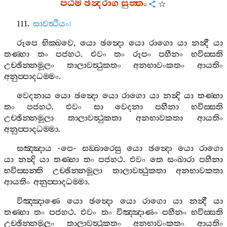
පඨම
ඡන්‍දරාග
සුත‍්තං
111.
සාවත්‍ථියං
:
රූපෙ
භික‍්ඛවෙ
,
යො
ඡන්‍දො
යො
රාගො
යා
නන්‍දී
යා
තණ‍්හා
තං
පජහථ
.
එවං
තං
රූපං
පහීනං
භවිස‍්සති
උච‍්ඡින‍්නමූලං
තාලාවත්‍ථුකතං
අනභාවංකතං
ආයතිං
අනුප‍්පාදධම‍්මං
.
වෙදනාය
යො
ඡන්‍දො
යො
රාගො
යා
නන්‍දි
යා
තණ‍්හා
තං
පජහථ
.
එවං
සා
වෙදනා
පහීනා
භවිස‍්සති
උච‍්ඡින‍්නමූලා
තාලාවත්‍ථුකතා
අනභාවකතා
ආයතිං
අනුප‍්පාදධම‍්මා
.
සඤ‍්ඤාය
-
පෙ
-
සඞ‍්ඛාරෙසු
යො
ඡන්‍දො
යො
රාගො
යා
නන්‍දි
යා
තණ‍්හා
තං
පජහථ
.
එවං
තෙ
සංඛාරා
පහීනා
භවිස‍්සන‍්ති
උච‍්ඡින‍්නමූලා
තාලාවත්‍ථුකතා
අනභාවකතා
ආයතිං
අනුප‍්පාදධම‍්මා
.
විඤ‍්ඤාණෙ
යො
ඡන්‍දො
යො
රාගො
යා
නන්‍දී
යා
තණ‍්හා
තං
පජහථ
.
එවං
තං
විඤ‍්ඤාණං
පහීනං
භවිස‍්සති
උච‍්ඡින‍්නමූලං
තාලාවත්‍ථුකතං
අනභාවංකතං
ආයතිං