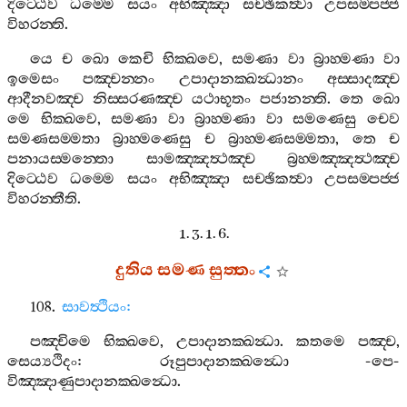
දිට‍්ඨෙව
ධම‍්මෙ
සයං
අභිඤ‍්ඤා
සච‍්ඡිකත්‍වා
උපසම‍්පජ‍්ජ
විහරන‍්ති
.
යෙ
ච
ඛො
කෙචි
භික‍්ඛවෙ
,
සමණා
වා
බ්‍රාහ‍්මණා
වා
ඉමෙසං
පඤ‍්චන‍්නං
උපාදානක‍්ඛන්‍ධානං
අස‍්සාදඤ‍්ච
ආදීනවඤ‍්ච
නිස‍්සරණඤ‍්ච
යථාභූතං
පජානන‍්ති
.
තෙ
ඛො
මෙ
භික‍්ඛවෙ
,
සමණා
වා
බ්‍රාහ‍්මණා
වා
සමණෙසු
චෙව
සමණසම‍්මතා
බ්‍රාහ‍්මණෙසු
ච
බ්‍රාහ‍්මණසම‍්මතා
,
තෙ
ච
පනායස‍්මන‍්තො
සාමඤ‍්ඤත්‍ථඤ‍්ච
බ්‍රහ‍්මඤ‍්ඤත්‍ථඤ‍්ච
දිට‍්ඨෙව
ධම‍්මෙ
සයං
අභිඤ‍්ඤා
සච‍්ඡිකත්‍වා
උපසම‍්පජ‍්ජ
විහරන‍්තීති
.
1. 3. 1. 6.
දුතිය
සමණ
සුත‍්තං
108.
සාවත්‍ථියං
:
පඤ‍්චිමෙ
භික‍්ඛවෙ
,
උපාදානක‍්ඛන්‍ධා
.
කතමෙ
පඤ‍්ච
,
සෙය්‍යථිදං
:
රූපුපාදානක‍්ඛන්‍ධො
-
පෙ
-
විඤ‍්ඤාණුපාදානක‍්ඛන්‍ධො
.