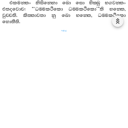
එකමන‍්තං
නිසින‍්නො
ඛො
සො
භික‍්ඛු
භගවන‍්තං
එතදවොච
: “‘
ධම‍්මකථිකො
ධම‍්මකථිකො
’”
ති
භන‍්තෙ
,
වුච‍්චති
.
කිත‍්තාවතා
නු
ඛො
භන‍්තෙ
,
ධම‍්මකථිකො
හොතීති
.
286
රූපස‍්ස
චෙ
භික‍්ඛු
,
නිබ‍්බිදාය
විරාගාය
නිරොධාය
ධම‍්මං
දෙසෙති
, “
ධම‍්මකථිකො
භික‍්ඛූ
”
ති
අලං
වචනාය
.
රූපස‍්ස
චෙ
භික‍්ඛු
,
නිබ‍්බිදාය
විරාගාය
නිරොධාය
පටිපන‍්නො
හොති
, “
ධම‍්මානුධම‍්මපටිපන‍්නො
භික‍්ඛූ
”
ති
අලං
වචනාය
.
රූපස‍්ස
චෙ
භික‍්ඛු
,
නිබ‍්බිදා
විරාගා
නිරොධා
අනුපාදා
විමුත‍්තො
හොති
, “
දිට‍්ඨධම‍්මනිබ‍්බානප‍්පත‍්තො
භික‍්ඛූ
”
ති
අලං
වචනාය
.
වෙදනාය
චෙ
භික‍්ඛු
-
පෙ
-
සඤ‍්ඤාය
චෙ
භික‍්ඛු
-
පෙ
-
සඞ‍්ඛාරානං
චෙ
භික‍්ඛු
-
පෙ
-
විඤ‍්ඤාණස‍්ස
චෙ
භික‍්ඛු
නිබ‍්බිදාය
විරාගාය
නිරොධාය
ධම‍්මං
දෙසෙති
,
“
ධම‍්මකථිකො
භික‍්ඛූ
”
ති
අලං
වචනාය
.
විඤ‍්ඤාණස‍්ස
චෙ
භික‍්ඛු
නිබ‍්බිදාය
විරාගාය
නිරොධාය
පටිපන‍්නො
හොති
“
ධම‍්මානුධම‍්මපටිපන‍්නො
භික‍්ඛූ
”
ති
අලං
වචනාය
.
විඤ‍්ඤාණස‍්ස
චෙ
භික‍්ඛු
නිබ‍්බිදා
විරාගා
නිරොධා
අනුපාදා