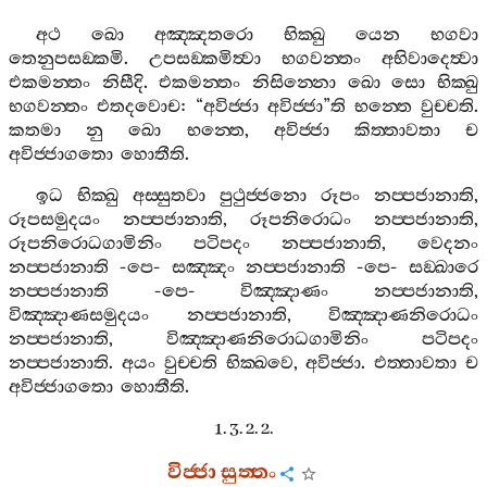
අථ
ඛො
අඤ‍්ඤතරො
භික‍්ඛු
යෙන
භගවා
තෙනුපසඞ‍්කමි
.
උපසඞ‍්කමිත්‍වා
භගවන‍්තං
අභිවාදෙත්‍වා
එකමන‍්තං
නිසීදි
.
එකමන‍්තං
නිසින‍්නො
ඛො
සො
භික‍්ඛු
භගවන‍්තං
එතදවොච
: “
අවිජ‍්ජා
අවිජ‍්ජා
”
ති
භන‍්තෙ
වුච‍්චති
.
කතමා
නු
ඛො
භන‍්තෙ
,
අවිජ‍්ජා
කිත‍්තාවතා
ච
අවිජ‍්ජාගතො
හොතීති
.
ඉධ
භික‍්ඛු
අස‍්සුතවා
පුථුජ‍්ජනො
රූපං
නප‍්පජානාති
,
රූපසමුදයං
නප‍්පජානාති
,
රූපනිරොධං
නප‍්පජානාති
,
රූපනිරොධගාමිනිං
පටිපදං
නප‍්පජානාති
,
වෙදනං
නප‍්පජානාති
-
පෙ
-
සඤ‍්ඤං
නප‍්පජානාති
-
පෙ
-
සඞ‍්ඛාරෙ
නප‍්පජානාති
-
පෙ
-
විඤ‍්ඤාණං
නප‍්පජානාති
,
විඤ‍්ඤාණසමුදයං
නප‍්පජානාති
,
විඤ‍්ඤාණනිරොධං
නප‍්පජානාති
,
විඤ‍්ඤාණනිරොධගාමිනිං
පටිපදං
නප‍්පජානාති
.
අයං
වුච‍්චති
භික‍්ඛවෙ
,
අවිජ‍්ජා
.
එත‍්තාවතා
ච
අවිජ‍්ජාගතො
හොතීති
.
1. 3. 2. 2.
විජ‍්ජා
සුත‍්තං