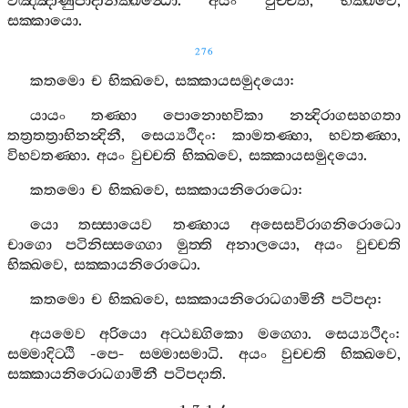
විඤ‍්ඤාණුපාදානක‍්ඛන්‍ධො
.
අයං
වුච‍්චති
,
භික‍්ඛවෙ
,
සක‍්කායො
.
276
කතමො
ච
භික‍්ඛවෙ
,
සක‍්කායසමුදයො
:
යායං
තණ‍්හා
පොනොභවිකා
නන්‍දිරාගසහගතා
තත්‍රතත්‍රාභිනන්‍දිනී
,
සෙය්‍යථිදං
:
කාමතණ‍්හා
,
භවතණ‍්හා
,
විභවතණ‍්හා
.
අයං
වුච‍්චති
භික‍්ඛවෙ
,
සක‍්කායසමුදයො
.
කතමො
ච
භික‍්ඛවෙ
,
සක‍්කායනිරොධො
:
යො
තස‍්සායෙව
තණ‍්හාය
අසෙසවිරාගනිරොධො
චාගො
පටිනිස‍්සග‍්ගො
මුත‍්ති
අනාලයො
,
අයං
වුච‍්චති
භික‍්ඛවෙ
,
සක‍්කායනිරොධො
.
කතමො
ච
භික‍්ඛවෙ
,
සක‍්කායනිරොධගාමිනී
පටිපදා
:
අයමෙව
අරියො
අට‍්ඨඞ‍්ගිකො
මග‍්ගො
.
සෙය්‍යථිදං
:
සම‍්මාදිට‍්ඨි
-
පෙ
-
සම‍්මාසමාධි
.
අයං
වුච‍්චති
භික‍්ඛවෙ
,
සක‍්කායනිරොධගාමිනී
පටිපදාති
.