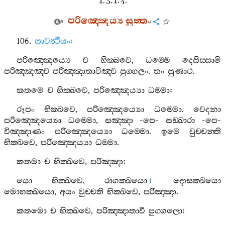
1. 3. 1. 4.
පරිඤ‍්ඤෙය්‍ය
සුත‍්තං
106.
සාවත්‍ථියං
:
පරිඤ‍්ඤෙය්‍යෙ
ච
භික‍්ඛවෙ
,
ධම‍්මෙ
දෙසිස‍්සාමි
පරිඤ‍්ඤඤ‍්ච
පරිඤ‍්ඤාතාවිඤ‍්ච
පුග‍්ගලං
.
තං
සුණාථ
.
කතමෙ
ච
භික‍්ඛවෙ
,
පරිඤ‍්ඤෙය්‍යා
ධම‍්මා
:
රූපං
භික‍්ඛවෙ
,
පරිඤ‍්ඤෙය්‍යො
ධම‍්මො
.
වෙදනා
පරිඤ‍්ඤෙය්‍යො
ධම‍්මො
,
සඤ‍්ඤා
-
පෙ
-
සඞ‍්ඛාරා
-
පෙ
-
විඤ‍්ඤාණං
පරිඤ‍්ඤෙය්‍යො
ධම‍්මො
.
ඉමෙ
වුච‍්චන‍්ති
භික‍්ඛවෙ
,
පරිඤ‍්ඤෙය්‍යා
ධම‍්මා
.
කතමා
ච
භික‍්ඛවෙ
,
පරිඤ‍්ඤා
:
යො
භික‍්ඛවෙ
,
රාගක‍්ඛයො
දොසක‍්ඛයො
1
මොහක‍්ඛයො
,
අයං
වුච‍්චති
භික‍්ඛවෙ
,
පරිඤ‍්ඤා
.
කතමො
ච
භික‍්ඛවෙ
,
පරිඤ‍්ඤාතාවී
පුග‍්ගලො
: