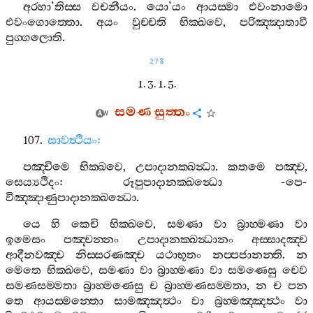
අරහා
’
තිස‍්ස
වචනීයං
.
යො
’
යං
ආයස‍්මා
එවංනාමො
එවංගොත‍්තො
.
අයං
වුච‍්චති
භික‍්ඛවෙ
,
පරිඤ‍්ඤාතාවී
පුග‍්ගලොති
.
278
1. 3. 1. 5.
සමණ
සුත‍්තං
107.
සාවත්‍ථියං
:
පඤ‍්චිමෙ
භික‍්ඛවෙ
,
උපාදානක‍්ඛන්‍ධා
.
කතමෙ
පඤ‍්ච
,
සෙය්‍යථිදං
:
රූපුපාදානක‍්ඛන්‍ධො
-
පෙ
-
විඤ‍්ඤාණුපාදානක‍්ඛන්‍ධො
.
යෙ
හි
කෙචි
භික‍්ඛවෙ
,
සමණා
වා
බ්‍රාහ‍්මණා
වා
ඉමෙසං
පඤ‍්චන‍්නං
උපාදානක‍්ඛන්‍ධානං
අස‍්සාදඤ‍්ච
ආදීනවඤ‍්ච
නිස‍්සරණඤ‍්ච
යථාභූතං
නප‍්පජානන‍්ති
.
න
මෙතෙ
භික‍්ඛවෙ
,
සමණා
වා
බ්‍රාහ‍්මණා
වා
සමණෙසු
චෙව
සමණසම‍්මතා
බ්‍රාහ‍්මණෙසු
ච
බ්‍රාහ‍්මණසම‍්මතා
,
න
ච
පන
තෙ
ආයස‍්මන‍්තො
සාමඤ‍්ඤත්‍ථං
වා
බ්‍රහ‍්මඤ‍්ඤත්‍ථං
වා