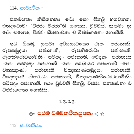
114.
සාවත්‍ථියං
:
එකමන‍්තං
නිසින‍්නො
ඛො
සො
භික‍්ඛු
භගවන‍්තං
එතදවොච
: “
විජ‍්ජා
විජ‍්ජා
”
ති
භන‍්තෙ
,
වුච‍්චති
.
කතමා
නු
ඛො
භන‍්තෙ
,
විජ‍්ජා
කිත‍්තාවතා
ච
විජ‍්ජාගතො
හොතීති
.
ඉධ
භික‍්ඛු
,
සුතවා
අරියසාවකො
රූපං
පජානාති
,
රූපසමුදයං
පජානාති
,
රූපනිරොධං
පජානාති
,
රූපනිරොධගාමිනිං
පටිපදං
පජානාති
.
වෙදනං
පජානාති
-
පෙ
-
සඤ‍්ඤං
පජානාති
-
පෙ
-
සඞ‍්ඛාරෙ
පජානාති
-
පෙ
-
විඤ‍්ඤාණං
පජානාති
,
විඤ‍්ඤාණසමුදයං
පජානාති
,
විඤ‍්ඤාණ
නිරොධං
පජානාති
,
විඤ‍්ඤාණනිරොධගාමිනිං
පටිපදං
පජානාති
.
අයං
වුච‍්චති
භික‍්ඛු
,
විජ‍්ජා
.
එත‍්තාවතා
ච
විජ‍්ජාගතො
හොතීති
.
1. 3. 2. 3.
පඨම
ධම‍්මකථිකසුත‍්තං
115.
සාවත්‍ථියං
: