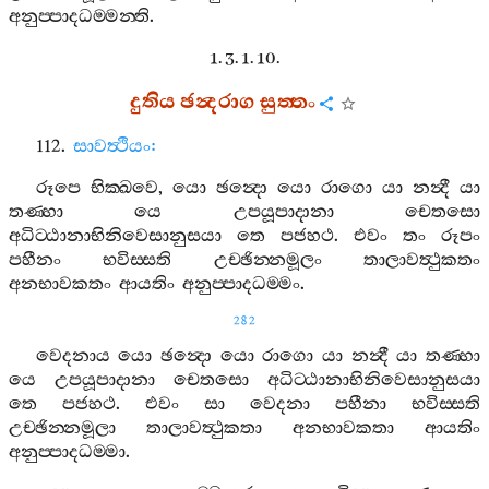
අනුප‍්පාදධම‍්මන‍්ති
.
1. 3. 1. 10.
දුතිය
ඡන්‍දරාග
සුත‍්තං
112.
සාවත්‍ථියං
:
රූපෙ
භික‍්ඛවෙ
,
යො
ඡන්‍දො
යො
රාගො
යා
නන්‍දී
යා
තණ‍්හා
යෙ
උපයූපාදානා
චෙතසො
අධිට‍්ඨානාභිනිවෙසානුසයා
තෙ
පජහථ
.
එවං
තං
රූපං
පහීනං
භවිස‍්සති
උච‍්ඡින‍්නමූලං
තාලාවත්‍ථුකතං
අනභාවකතං
ආයතිං
අනුප‍්පාදධම‍්මං
.
282
වෙදනාය
යො
ඡන්‍දො
යො
රාගො
යා
නන්‍දී
යා
තණ‍්හා
යෙ
උපයූපාදානා
චෙතසො
අධිට‍්ඨානාභිනිවෙසානුසයා
තෙ
පජහථ
.
එවං
සා
වෙදනා
පහීනා
භවිස‍්සති
උච‍්ඡින‍්නමූලා
තාලාවත්‍ථුකතා
අනභාවකතා
ආයතිං
අනුප‍්පාදධම‍්මා
.