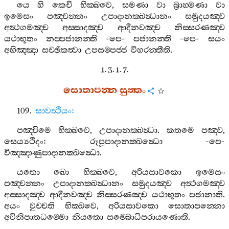
යෙ
හි
කෙචි
භික‍්ඛවෙ
,
සමණා
වා
බ්‍රාහ‍්මණා
වා
ඉමෙසං
පඤ‍්චන‍්නං
උපාදානක‍්ඛන්‍ධානං
සමුදයඤ‍්ච
අත්‍ථගමඤ‍්ච
අස‍්සාදඤ‍්ච
ආදීනවඤ‍්ච
නිස‍්සරණඤ‍්ච
යථාභූතං
නප‍්පජානන‍්ති
-
පෙ
-
පජානන‍්ති
-
පෙ
-
සයං
අභිඤ‍්ඤා
සච‍්ඡිකත්‍වා
උපසම‍්පජ‍්ජ
විහරන‍්තීති
.
1. 3. 1. 7.
සොතාපන‍්න
සුත‍්තං
109.
සාවත්‍ථියං
:
පඤ‍්චිමෙ
භික‍්ඛවෙ
,
උපාදානක‍්ඛන්‍ධා
.
කතමෙ
පඤ‍්ච
,
සෙය්‍යථිදං
:
රූපූපාදානක‍්ඛන්‍ධො
-
පෙ
-
විඤ‍්ඤාණුපාදානක‍්ඛන්‍ධො
.
යතො
ඛො
භික‍්ඛවෙ
,
අරියසාවකො
ඉමෙසං
පඤ‍්චන‍්නං
උපාදානක‍්ඛන්‍ධානං
සමුදයඤ‍්ච
අත්‍ථගමඤ‍්ච
අස‍්සාදඤ‍්ච
ආදීනවඤ‍්ච
නිස‍්සරණඤ‍්ච
යථාභූතං
පජානාති
.
අයං
වුච‍්චති
භික‍්ඛවෙ
,
අරියසාවකො
සොතාපන‍්නො
අවිනිපාතධම‍්මො
නියතො
සම‍්බොධිපරායණොති
.