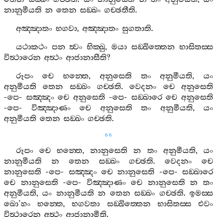
නානුමීයති
න
තෙන
සඞ‍්ඛං
ගච‍්ඡතීති
.
අඤ‍්ඤාතං
භගවා
,
අඤ‍්ඤාතං
සුගතාති
.
යථාකථං
පන
ත්‍වං
භික‍්ඛු
,
මයා
සඞ‍්ඛිත‍්තෙන
භාසිතස‍්ස
විත්‍ථාරෙන
අත්‍ථං
ආජානාසීති
?
රූපං
චෙ
භන‍්තෙ
,
අනුසෙති
තං
අනුමීයති
,
යං
අනුමීයති
තෙන
සඞ‍්ඛං
ගච‍්ඡති
.
වෙදනං
චෙ
අනුසෙති
-
පෙ
-
සඤ‍්ඤං
චෙ
අනුසෙති
-
පෙ
-
සඞ‍්ඛාරෙ
චෙ
අනුසෙති
-
පෙ
-
විඤ‍්ඤාණං
චෙ
අනුසෙති
තං
අනුමීයති
,
යං
අනුමීයති
තෙන
සඞ‍්ඛං
ගච‍්ඡති
.
66
රූපං
චෙ
භන‍්තෙ
,
නානුසෙති
න
තං
අනුමීයති
,
යං
නානුමීයති
න
තෙන
සඞ‍්ඛං
ගච‍්ඡති
.
වෙදනං
චෙ
නානුසෙති
-
පෙ
-
සඤ‍්ඤං
චෙ
නානුසෙති
-
පෙ
-
සඞ‍්ඛාරෙ
චෙ
නානුසෙති
-
පෙ
-
විඤ‍්ඤාණං
චෙ
නානුසෙති
න
තං
අනුමීයති
,
යං
නානුමීයති
න
තෙන
සඞ‍්ඛං
ගච‍්ඡති
.
ඉමස‍්ස
ඛො
’
හං
භන‍්තෙ
,
භගවතා
සඞ‍්ඛිත‍්තෙන
භාසිතස‍්ස
එවං
විත්‍ථාරෙන
අත්‍ථං
ආජානාමීති
.