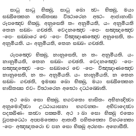
සාධු
සාධු
භික‍්ඛු
,
සාධු
ඛො
ත්‍වං
භික‍්ඛු
,
මයා
සඞ‍්ඛිත‍්තෙන
භාසිතස‍්ස
විත්‍ථාරෙන
අත්‍ථං
ආජානාසි
:
රූපඤ‍්චෙ
භික‍්ඛු
,
අනුසෙති
තං
අනුමීයති
,
යං
අනුමීයති
තෙන
සඞ‍්ඛං
ගච‍්ඡති
.
වෙදනඤ‍්චෙ
-
පෙ
-
සඤ‍්ඤඤ‍්චෙ
-
පෙ
-
සඞ‍්ඛාරෙ
චෙ
-
පෙ
-
විඤ‍්ඤාණඤ‍්චෙ
අනුසෙති
,
තං
අනුමීයති
.
යං
අනුමීයති
,
තෙන
සඞ‍්ඛං
ගච‍්ඡති
.
රූපඤ‍්චෙ
භික‍්ඛු
,
නානුසෙති
,
න
තං
අනුමීයති
.
යං
නානුමීයති
,
තෙන
සඞ‍්ඛං
ගච‍්ඡති
.
වෙදනඤ‍්චෙ
-
පෙ
-
සඤ‍්ඤඤ‍්චෙ
-
පෙ
-
සඞ‍්ඛාරෙ
චෙ
-
පෙ
-
විඤ‍්ඤාණඤ‍්චෙ
නානුසෙති
,
න
තං
අනුමීයති
.
යං
නානුමීයති
,
න
තෙන
සඞ‍්ඛං
ගච‍්ඡති
,
ඉමස‍්ස
ඛො
භික‍්ඛු
,
මයා
සඞ‍්ඛිත‍්තෙන
භාසිතස‍්ස
එවං
විත්‍ථාරෙන
අත්‍ථො
දට‍්ඨබ‍්බොති
.
අථ
ඛො
සො
භික‍්ඛු
,
භගවතො
භාසිතං
අභිනන්‍දිත්‍වා
අනුමොදිත්‍වා
උට‍්ඨායාසනා
භගවන‍්තං
අභිවාදෙත්‍වා
පදක‍්ඛිණං
කත්‍වා
පක‍්කමි
.
අථ
ාඛා
සො
භික‍්ඛු
එකො
වූපකට‍්ඨො
අප‍්පමත‍්තො
ආතාපී
පහිතත‍්තො
විහරන‍්තො
-
පෙ
-
අඤ‍්ඤතරො
ච
පන
සො
භික‍්ඛු
අරහතං
අහොසීති
.