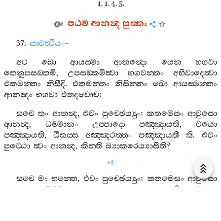
1. 1. 4. 5.
පඨම
ආනන්‍ද
සුත‍්තං
37.
සාවත්‍ථියං
–
අථ
ඛො
ආයස‍්මා
ආනන්‍දො
යෙන
භගවා
තෙනුපසඞ‍්කමි
,
උපසඞ‍්කමිත්‍වා
භගවන‍්තං
අභිවාදෙත්‍වා
එකමන‍්තං
නිසීදි
.
එකමන‍්තං
නිසින‍්නං
ඛො
ආයස‍්මන‍්තං
ආනන්‍දං
භගවා
එතදවොච
:
සචෙ
තං
ආනන්‍ද
,
එවං
පුච‍්ඡෙය්‍යුං
:
කතමෙසං
ආවුසො
ආනන්‍ද
,
ධම‍්මානං
උප‍්පාදො
පඤ‍්ඤායති
,
වයො
පඤ‍්ඤායති
,
ඨිතස‍්ස
අඤ‍්ඤථත‍්තං
පඤ‍්ඤායතී
ති
.
එවං
පුට‍්ඨො
ත්‍වං
ආනන්‍ද
,
කින‍්ති
බ්‍යාකරෙය්‍යාසීති
?
68
සචෙ
මං
භන‍්තෙ
,
එවං
පුච‍්ඡෙය්‍යුං
:
කතමෙසං
ආවුසො
ආනන්‍ද
,
ධම‍්මානං
උප‍්පාදො
පඤ‍්ඤායති
,
වයො
පඤ‍්ඤායති
,
ඨිතස‍්ස
අඤ‍්ඤථත‍්තං
පඤ‍්ඤායතීති
.
එවං
පුට‍්ඨොහං
භන‍්තෙ
,
එවං
බ්‍යාකරෙය්‍යං
:
රූපස‍්ස
ඛො