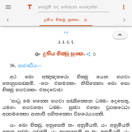
දුතිය භික‍්ඛු සුත‍්තං
64
1. 1. 4. 4.
දුතිය
භික‍්ඛු
සුත‍්තං
36.
සාවත්‍ථියං
–
අථ
ඛො
අඤ‍්ඤතරො
භික‍්ඛු
යෙන
භගවා
තෙනුපසඞ‍්කමි
. -
පෙ
-
එකමන‍්තං
නිසින‍්නො
ඛො
සො
භික‍්ඛු
භගවන‍්තං
එතදවොච
:
‘
සාධු
මෙ
භන‍්තෙ
භගවා
සඞ‍්ඛිත‍්තෙන
ධම‍්මං
දෙසෙතු
,
යමහං
භගවතො
ධම‍්මං
සුත්‍වා
එකො
වූපකට‍්ඨො
අප‍්පමත‍්තො
ආතාපී
පහිතත‍්තො
විහරෙය්‍යන‍්ති
.
යං
ඛො
භික‍්ඛු
,
අනුසෙති
තං
අනුමීයති
,
යං
අනුමීයති
තෙන
සඞ‍්ඛං
ගච‍්ඡති
.
යං
නානුසෙති
න
තං
අනුමීයති
,
යං