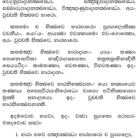
වෙදනූපාදානක‍්ඛන්‍ධො
,
සඤ‍්ඤූපාදානක‍්ඛන්‍ධො
,
සඞ‍්ඛාරුපාදානක‍්ඛන්‍ධො
,
විඤ‍්ඤාණුපාදානක‍්ඛන්‍ධො
.
අයං
වුච‍්චති
භික‍්ඛවෙ
භාරො
.
කතමො
ච
භික‍්ඛවෙ
භාරහාරො
:
පුග‍්ගලොතිස‍්ස
වචනීයං
,
යො
’
යං
ආයස‍්මා
එවන‍්නාමො
එවංගොත‍්තො
,
අයං
වුච‍්චති
භික‍්ඛවෙ
,
භාරහාරො
.
කතමඤ‍්ච
භික‍්ඛවෙ
භාරාදානං
:
යායං
තණ‍්හා
පොනොභවිකා
නන්‍දිරාගසහගතා
තත්‍රතත්‍රාභිනන්‍දිනී
සෙය්‍යථිදං
:
කාමතණ‍්හා
,
භවතණ‍්හා
,
විභවතණ‍්හා
.
ඉදං
වුච‍්චති
භික‍්ඛවෙ
භාරාදානං
.
කතමඤ‍්ච
භික‍්ඛවෙ
භාරනික‍්ඛෙපනං
:
යො
තස‍්සායෙව
තණ‍්හාය
අසෙසවිරාගනිරොධො
චාගො
පටිනිස‍්සග‍්ගො
මුත‍්ති
අනාලයො
.
ඉදං
වුච‍්චති
භික‍්ඛවෙ
භාරනික‍්ඛෙපනන‍්ති
.
ඉදමවොච
භගවා
.
ඉදං
වත්‍වා
සුගතො
අථාපරං
එතදවොච
සත්‍ථා
:
1.
භාරා
හවෙ
පඤ‍්චක‍්ඛන්‍ධා
භාරහාරො
ච
පුග‍්ගලො
,