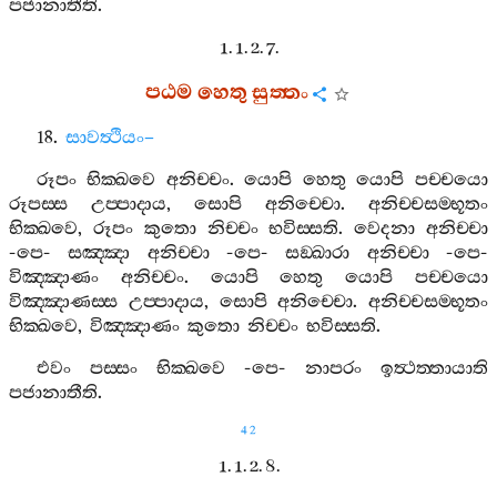
පජානාතීති
.
1. 1. 2. 7.
පඨම
හෙතු
සුත‍්තං
18.
සාවත්‍ථියං
–
රූපං
භික‍්ඛවෙ
අනිච‍්චං
.
යොපි
හෙතු
යොපි
පච‍්චයො
රූපස‍්ස
උප‍්පාදාය
,
සොපි
අනිච‍්චො
.
අනිච‍්චසම‍්භූතං
භික‍්ඛවෙ
,
රූපං
කුතො
නිච‍්චං
භවිස‍්සති
.
වෙදනා
අනිච‍්චා
-
පෙ
-
සඤ‍්ඤා
අනිච‍්චා
-
පෙ
-
සඞ‍්ඛාරා
අනිච‍්චා
-
පෙ
-
විඤ‍්ඤාණං
අනිච‍්චං
.
යොපි
හෙතු
යොපි
පච‍්චයො
විඤ‍්ඤාණස‍්ස
උප‍්පාදාය
,
සොපි
අනිච‍්චො
.
අනිච‍්චසම‍්භූතං
භික‍්ඛවෙ
,
විඤ‍්ඤාණං
කුතො
නිච‍්චං
භවිස‍්සති
.
එවං
පස‍්සං
භික‍්ඛවෙ
-
පෙ
-
නාපරං
ඉත්‍ථත‍්තායාති
පජානාතීති
.
42
1. 1. 2. 8.