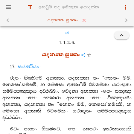
යදනත‍්ත සුත‍්තං
40
1. 1. 2. 6.
යදනත‍්ත
සුත‍්තං
17.
සාවත්‍ථියං
–
රූපං
භික‍්ඛවෙ
අනත‍්තා
.
යදනත‍්තා
තං
“
නෙතං
මම
,
නෙසො
’
හමස‍්මි
,
න
මෙසො
අත‍්තා
”
ති
එවමෙතං
යථාභූතං
සම‍්මප‍්පඤ‍්ඤාය
දට‍්ඨබ‍්බං
.
වෙදනා
අනත‍්තා
-
පෙ
-
සඤ‍්ඤා
අනත‍්තා
-
පෙ
-
සඞ‍්ඛාරා
අනත‍්තා
-
පෙ
-
විඤ‍්ඤාණං
අනත‍්තා
,
යදනත‍්තා
තං
“
නෙතං
මම
,
නෙසො
’
හමස‍්මි
,
න
මෙසො
අත‍්තාති
එවමෙතං
යථාභූතං
සම‍්මප‍්පඤ‍්ඤාය
දට‍්ඨබ‍්බං
.
එවං
පස‍්සං
භික‍්ඛවෙ
, -
පෙ
-
නාපරං
ඉත්‍ථත‍්තායාති