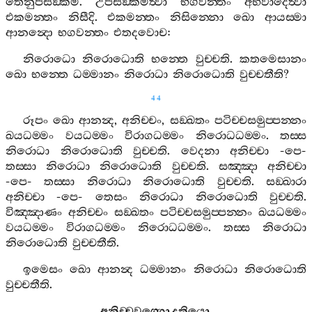
තෙනුපසඞ‍්කමි
.
උපසඞ‍්කමිත්‍වා
භගවන‍්තං
අභිවාදෙත්‍වා
එකමන‍්තං
නිසීදි
.
එකමන‍්තං
නිසින‍්නො
ඛො
ආයස‍්මා
ආනන්‍දො
භගවන‍්තං
එතදවොච
:
නිරොධො
නිරොධොති
භන‍්තෙ
වුච‍්චති
.
කතමෙසානං
ඛො
භන‍්තෙ
ධම‍්මානං
නිරොධා
නිරොධොති
වුච‍්චතීති
?
44
රූපං
ඛො
ආනන්‍ද
,
අනිච‍්චං
,
සඞ‍්ඛතං
පටිච‍්චසමුප‍්පන‍්නං
ඛයධම‍්මං
වයධම‍්මං
විරාගධම‍්මං
නිරොධධම‍්මං
.
තස‍්ස
නිරොධා
නිරොධොති
වුච‍්චති
.
වෙදනා
අනිච‍්චා
-
පෙ
-
තස‍්සා
නිරොධා
නිරොධොති
වුච‍්චති
.
සඤ‍්ඤා
අනිච‍්චා
-
පෙ
-
තස‍්සා
නිරොධා
නිරොධොති
වුච‍්චති
.
සඞ‍්ඛාරා
අනිච‍්චා
-
පෙ
-
තෙසං
නිරොධා
නිරොධොති
වුච‍්චති
.
විඤ‍්ඤාණං
අනිච‍්චං
සඞ‍්ඛතං
පටිච‍්චසමුප‍්පන‍්නං
ඛයධම‍්මං
වයධම‍්මං
විරාගධම‍්මං
නිරොධධම‍්මං
.
තස‍්ස
නිරොධා
නිරොධොති
වුච‍්චතීති
.
ඉමෙසං
ඛො
ආනන්‍ද
ධම‍්මානං
නිරොධා
නිරොධොති
වුච‍්චතීති
.
අනිච‍්චවග‍්ගො
දුතියො
.