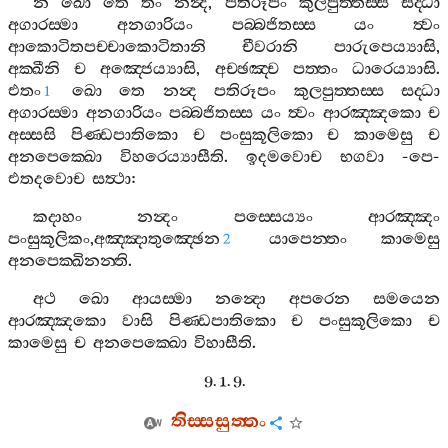
න
ඛො
තෙ
තං
නන්‍ද
,
පතිරූපං
කුලපුත‍්තස‍්ස
සද‍්ධා
අගාරස‍්මා
අනගාරියං
පබ‍්බජිතස‍්ස
යං
ත්‍වං
ආකොටිතපච‍්චාකොටිතානි
චීවරානි
පාරුපෙය්‍යාසි
,
අක‍්ඛීනි
ච
අඤ‍්ජෙය්‍යාසි
,
අච‍්ඡඤ‍්ච
පත‍්තං
ධාරෙය්‍යාසි
.
එතං
ඛො
තෙ
නන්‍ද
පතිරූපං
කුලපුත‍්තස‍්ස
සද‍්ධා
1
අගාරස‍්මා
අනගාරියං
පබ‍්බජිතස‍්ස
යං
ත්‍වං
ආරඤ‍්ඤකො
ච
අස‍්සසි
පිණ‍්ඩපාතිකො
ච
පංසුකූලිකො
ච
කාමෙසු
ච
අනපෙක‍්ඛො
විහරෙය්‍යාසීති
.
ඉදමවොච
භගවා
-
පෙ
-
එතදවොච
සත්‍ථා
:
කදාහං
නන්‍දං
පස‍්සෙය්‍යං
ආරඤ‍්ඤං
පංසුකූලිකං
,
අඤ‍්ඤාතුඤ‍්ඡෙන
යාපෙන‍්තං
කාමෙසු
2
අනපෙක‍්ඛිනන‍්ති
.
අථ
ඛො
ආයස‍්මා
නන්‍දො
අපරෙන
සමයෙන
ආරඤ‍්ඤකො
වාසි
පිණ‍්ඩපාතිකො
ච
පංසුකූලිකො
ච
කාමෙසු
ච
අනපෙක‍්ඛො
විහාසීති
.
9. 1. 9.
තිස‍්සසුත‍්තං