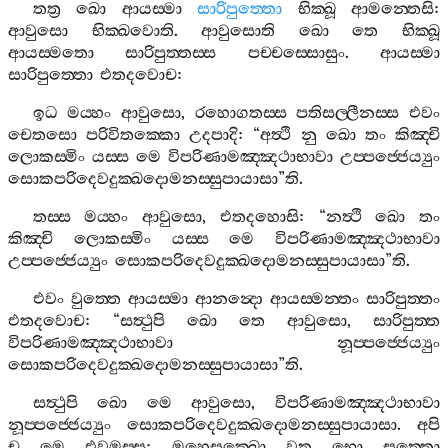
තත්‍ර
ඛො
ආයස‍්මා
සාරිපුත‍්තො
භික‍්ඛූ
ආමන‍්තෙසි
:
ආවුසො
භික‍්ඛවොති
.
ආවුසොති
ඛො
තෙ
භික‍්ඛූ
ආයස‍්මතො
සාරිපුත‍්තස‍්ස
පච‍්චස‍්සොසුං
.
ආයස‍්මා
සාරිපුත‍්තො
එතදවොච
:
ඉධ
මය‍්හං
ආවුසො
,
රහොගතස‍්ස
පතිසල‍්ලීනස‍්ස
එවං
චෙතසො
පරිවිතක‍්කො
උදපාදි
: “
අත්‍ථි
නු
ඛො
තං
කිඤ‍්චි
ලොකස‍්මිං
යස‍්ස
මෙ
විපරිණාමඤ‍්ඤථාභාවා
උප‍්පජ‍්ජෙය්‍යුං
සොකපරිදෙවදුක‍්ඛදොමනස‍්සුපායාසා
”
ති
.
තස‍්ස
මය‍්හං
ආවුසො
,
එතදහොසි
: “
නත්‍ථි
ඛො
තං
කිඤ‍්චි
ලොකස‍්මිං
යස‍්ස
මෙ
විපරිණාමඤ‍්ඤථාභාවා
උප‍්පජ‍්ජෙය්‍යුං
සොකපරිදෙවදුක‍්ඛදොමනස‍්සුපායාසා
”
ති
.
එවං
වුත‍්තෙ
ආයස‍්මා
ආනන්‍දො
ආයස‍්මන‍්තං
සාරිපුත‍්තං
එතදවොච
: “
සත්‍ථුපි
ඛො
තෙ
ආවුසො
,
සාරිපුත‍්ත
විපරිණාමඤ‍්ඤථාභාවා
නූප‍්පජ‍්ජෙය්‍යුං
සොකපරිදෙවදුක‍්ඛදොමනස‍්සුපායාසා
”
ති
.
සත්‍ථුපි
ඛො
මෙ
ආවුසො
,
විපරිණාමඤ‍්ඤථාභාවා
නූප‍්පජ‍්ජෙය්‍යුං
සොකපරිදෙවදුක‍්ඛදොමනස‍්සුපායාසා
.
අපි
ච
මෙ
එවමස‍්ස
:
මහෙසක‍්ඛො
වත
භො
සත‍්තො