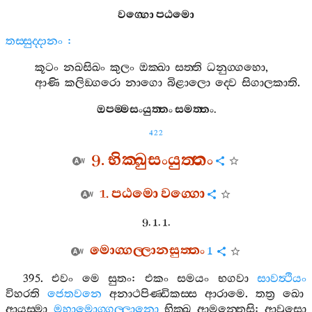
වග‍්ගො
පඨමො
තස‍්සුද‍්දානං
:
කූටං
නඛසිඛං
කුලං
ඔක‍්ඛා
සත‍්ති
ධනුග‍්ගහො
,
ආණි
කලිඞ‍්ගරො
නාගො
බිළාලො
ද‍්වෙ
සිගාලකාති
.
ඔපම‍්මසංයුත‍්තං
සමත‍්තං
.
422
9.
භික‍්ඛුසංයුත‍්තං
1.
පඨමො
වග‍්ගො
9. 1. 1.
මොග‍්ගල‍්ලානසුත‍්තං
1
395.
එවං
මෙ
සුතං
:
එකං
සමයං
භගවා
සාවත්‍ථියං
විහරති
ජෙතවනෙ
අනාථපිණ‍්ඩිකස‍්ස
ආරාමෙ
.
තත්‍ර
ඛො
ආයස‍්මා
මහාමොග‍්ගල‍්ලානො
භික‍්ඛූ
ආමන‍්තෙසි
:
ආවුසො