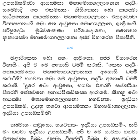
උපසඞ‍්කමිත්‍වා
ආයස‍්මතා
මහාමොග‍්ගල‍්ලානෙන
සද‍්ධිං
සම‍්මොදි
-
පෙ
-
එකමන‍්තං
නිසින‍්නො
ඛො
ආයස‍්මා
සාරිපුත‍්තො
ආයස‍්මන‍්තං
මහාමොග‍්ගල‍්ලානං
එතදවොච
:
විප‍්පසන‍්නානි
ඛො
තෙ
ආවුසො
මොග‍්ගල‍්ලාන
,
ඉන්‍ද්‍රියානි
.
පරිසුද‍්ධො
මුඛවණ‍්ණො
පරියොදාතො
,
සන‍්තෙන
නූනායස‍්මා
මහාමොග‍්ගල‍්ලානො
අජ‍්ජ
විහාරෙන
විහාසීති
.
426
ඔළාරිකෙන
ඛො
අහං
ආවුසො
;
අජ‍්ජ
විහාරෙන
විහාසිං
.
අපි
ච
මෙ
අහොසි
ධම‍්මී
කථාති
. “
කෙන
සද‍්ධිං
පනායස‍්මතො
මහාමොග‍්ගල‍්ලානස‍්ස
අහොසි
ධම‍්මී
කථා
”
ති
?
භගවතා
ඛො
මෙ
ආවුසො
,
සද‍්ධිං
අහොසි
ධම‍්මී
කථාති
. “
දූරෙ
ඛො
ආවුසො
,
භගවා
එතරහි
සාවත්‍ථියං
විහරති
ජෙතවනෙ
අනාථපිණ‍්ඩිකස‍්ස
ආරාමෙ
.
කින‍්නු
ඛො
ආයස‍්මා
මහාමොග‍්ගල‍්ලානො
භගවන‍්තං
ඉද‍්ධියා
උපසඞ‍්කමි
,
උදාහු
භගවා
ආයස‍්මන‍්තං
මහාමොග‍්ගල‍්ලානං
ඉද‍්ධියා
උපසඞ‍්කමීති
?
නඛ‍්වාහං
ආවුසො
,
භගවන‍්තං
ඉද‍්ධියා
උපසඞ‍්කමිං
.
නපි
මං
භගවා
ඉද‍්ධියා
උපසඞ‍්කමි
.
අපි
ච
මෙ
යාවතා
භගවා
එත‍්තාවතා
දිබ‍්බං
චක‍්ඛුං
විසුජ‍්ඣි
දිබ‍්බා
ච
සොතධාතු
.