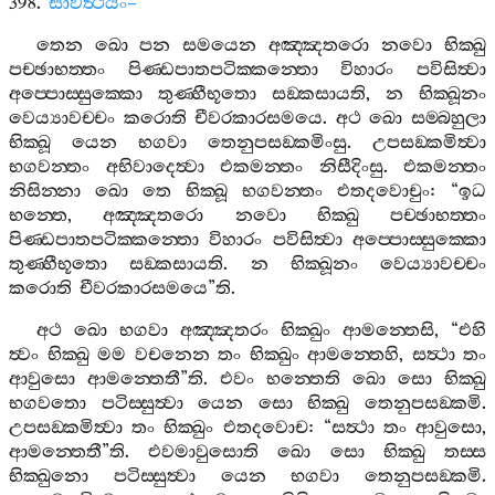
398.
සාවත්‍ථියං
–
තෙන
ඛො
පන
සමයෙන
අඤ‍්ඤතරො
නවො
භික‍්ඛු
පච‍්ඡාභත‍්තං
පිණ‍්ඩපාතපටික‍්කන‍්තො
විහාරං
පවිසිත්‍වා
අප‍්පොස‍්සුක‍්කො
තුණ‍්හීභූතො
සඞ‍්කසායති
,
න
භික‍්ඛූනං
වෙය්‍යාවච‍්චං
කරොති
චීවරකාරසමයෙ
.
අථ
ඛො
සම‍්බහුලා
භික‍්ඛූ
යෙන
භගවා
තෙනුපසඞ‍්කමිංසු
.
උපසඞ‍්කමිත්‍වා
භගවන‍්තං
අභිවාදෙත්‍වා
එකමන‍්තං
නිසීදිංසු
.
එකමන‍්තං
නිසින‍්නා
ඛො
තෙ
භික‍්ඛූ
භගවන‍්තං
එතදවොචුං
: “
ඉධ
භන‍්තෙ
,
අඤ‍්ඤතරො
නවො
භික‍්ඛු
පච‍්ඡාභත‍්තං
පිණ‍්ඩපාතපටික‍්කන‍්තො
විහාරං
පවිසිත්‍වා
අප‍්පොස‍්සුක‍්කො
තුණ‍්හීභූතො
සඞ‍්කසායති
.
න
භික‍්ඛූනං
වෙය්‍යාවච‍්චං
කරොති
චීවරකාරසමයෙ
”
ති
.
අථ
ඛො
භගවා
අඤ‍්ඤතරං
භික‍්ඛුං
ආමන‍්තෙසි
, “
එහි
ත්‍වං
භික‍්ඛු
මම
වචනෙන
තං
භික‍්ඛුං
ආමන‍්තෙහි
,
සත්‍ථා
තං
ආවුසො
ආමන‍්තෙතී
”
ති
.
එවං
භන‍්තෙති
ඛො
සො
භික‍්ඛු
භගවතො
පටිස‍්සුත්‍වා
යෙන
සො
භික‍්ඛු
තෙනුපසඞ‍්කමි
.
උපසඞ‍්කමිත්‍වා
තං
භික‍්ඛුං
එතදවොච
: “
සත්‍ථා
තං
ආවුසො
,
ආමන‍්තෙතී
”
ති
.
එවමාවුසොති
ඛො
සො
භික‍්ඛු
තස‍්ස
භික‍්ඛුනො
පටිස‍්සුත්‍වා
යෙන
භගවා
තෙනුපසඞ‍්කමි
.