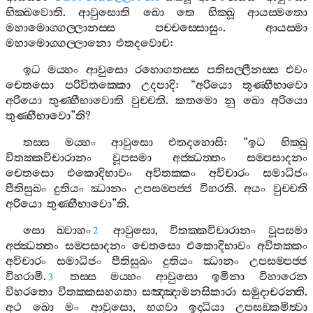
භික‍්ඛවොති
.
ආවුසොති
ඛො
තෙ
භික‍්ඛූ
ආයස‍්මතො
මහාමොග‍්ගල‍්ලානස‍්ස
පච‍්චස‍්සොසුං
.
ආයස‍්මා
මහාමොග‍්ගල‍්ලානො
එතදවොච
:
ඉධ
මය‍්හං
ආවුසො
රහොගතස‍්ස
පතිසල‍්ලීනස‍්ස
එවං
චෙතසො
පරිවිතක‍්කො
උදපාදි
: “
අරියො
තුණ‍්හීභාවො
අරියො
තුණ‍්හීභාවොති
වුච‍්චති
.
කතමො
නු
ඛො
අරියො
තුණ‍්හීභාවො
”
ති
?
තස‍්ස
මය‍්හං
ආවුසො
එතදහොසි
: “
ඉධ
භික‍්ඛු
විතක‍්කවිචාරානං
වූපසමා
අජ‍්ඣත‍්තං
සම‍්පසාදනං
චෙතසො
එකොදිභාවං
අවිතක‍්කං
අවිචාරං
සමාධිජං
පීතිසුඛං
දුතියං
ඣානං
උපසම‍්පජ‍්ජ
විහරති
.
අයං
වුච‍්චති
අරියො
තුණ‍්හීභාවො
”
ති
.
සො
ඛ‍්වාහං
ආවුසො
,
විතක‍්කවිචාරානං
වූපසමා
2
අජ‍්ඣත‍්තං
සම‍්පසාදනං
චෙතසො
එකොදිභාවං
අවිතක‍්කං
අවිචාරං
සමාධිජං
පීතිසුඛං
දුතියං
ඣානං
උපසම‍්පජ‍්ජ
විහරාමි
.
තස‍්ස
මය‍්හං
ආවුසො
ඉමිනා
විහාරෙන
3
විහරතො
විතක‍්කසහගතා
සඤ‍්ඤාමනසිකාරා
සමුදාචරන‍්ති
.
අථ
ඛො
මං
ආවුසො
,
භගවා
ඉද‍්ධියා
උපසඞ‍්කමිත්‍වා