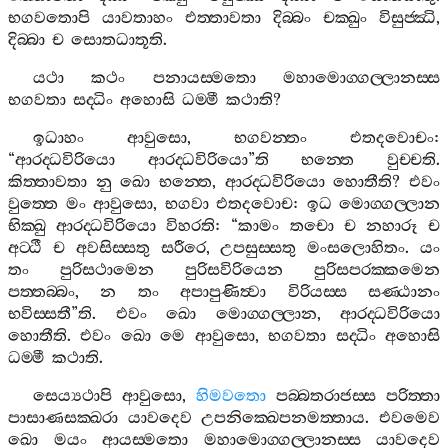
භගවතොපි
යාවතාහං
එත‍්තාවතා
දිබ‍්බං
චක‍්ඛුං
විසුජ‍්ඣි
,
දිබ‍්බා
ච
සොතධාතූති
.
යථා
කථං
පනායස‍්මතො
මහාමොග‍්ගල‍්ලානස‍්ස
භගවතා
සද‍්ධිං
අහොසි
ධම‍්මී
කථාති
?
ඉධාහං
ආවුසො
,
භගවන‍්තං
එතදවොචං
:
“
ආරද‍්ධවිරියො
ආරද‍්ධවිරියො
”
ති
භන‍්තෙ
වුච‍්චති
.
කිත‍්තාවතා
නු
ඛො
භන‍්තෙ
,
ආරද‍්ධවිරියො
හොතීති
?
එවං
වුත‍්තෙ
මං
ආවුසො
,
භගවා
එතදවොච
:
ඉධ
මොග‍්ගල‍්ලාන
භික‍්ඛු
ආරද‍්ධවිරියො
විහරති
: “
කාමං
තචො
ච
නහාරූ
ච
අට‍්ඨී
ච
අවසිස‍්සතු
සරීරෙ
,
උපසුස‍්සතු
මංසලොහිතං
.
යං
තං
පුරිසථාමෙන
පුරිසවිරියෙන
පුරිසපරක‍්කමෙන
පත‍්තබ‍්බං
,
න
තං
අපාපුණිත්‍වා
විරියස‍්ස
සණ‍්ඨානං
භවිස‍්සතී
”
ති
.
එවං
ඛො
මොග‍්ගල‍්ලාන
,
ආරද‍්ධවිරියො
හොතීති
.
එවං
ඛො
මෙ
ආවුසො
,
භගවතා
සද‍්ධිං
අහොසි
ධම‍්මී
කථාති
.
සෙය්‍යථාපි
ආවුසො
,
හිමවතො
පබ‍්බතරාජස‍්ස
පරිත‍්තා
පාසාණසක‍්ඛරා
යාවදෙව
උපනික‍්ඛෙපනමත‍්තාය
.
එවමෙව
ඛො
මයං
ආයස‍්මතො
මහාමොග‍්ගල‍්ලානස‍්ස
යාවදෙව