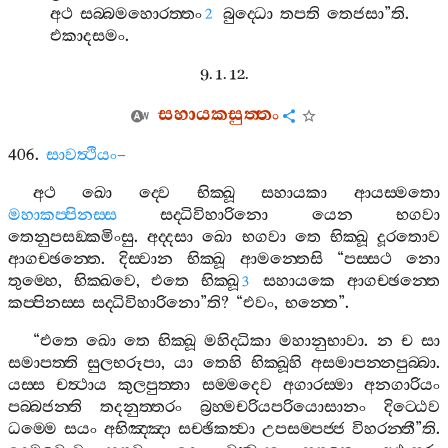
අථ
සබ‍්බමහොරත‍්තං
බුද‍්ධො
තපති
තෙජසා
”
ති
.
2
එකාදසමං
.
9. 1. 12.
සහායකසුත‍්තං
406.
සාවත්‍ථියං
–
අථ
ඛො
ද‍්වෙ
භික‍්ඛූ
සහායකා
ආයස‍්මතො
මහාකප‍්පිනස‍්ස
සද‍්ධිවිහාරිනො
යෙන
භගවා
තෙනුපසඞ‍්කමිංසු
.
අද‍්දසා
ඛො
භගවා
තෙ
භික‍්ඛූ
දූරතොව
ආගච‍්ඡන‍්තෙ
.
දිස‍්වාන
භික‍්ඛූ
ආමන‍්තෙසි
“
පස‍්සථ
නො
තුම‍්හෙ
,
භික‍්ඛවෙ
,
එතෙ
භික‍්ඛූ
සහායකෙ
ආගච‍්ඡන‍්තෙ
3
කප‍්පිනස‍්ස
සද‍්ධිවිහාරිනො
”
ති
? “
එවං
,
භන‍්තෙ
”.
“
එතෙ
ඛො
තෙ
භික‍්ඛූ
මහිද‍්ධිකා
මහානුභාවා
.
න
ච
සා
සමාපත‍්ති
සුලභරූපා
,
යා
තෙහි
භික‍්ඛූහි
අසමාපන‍්නපුබ‍්බා
.
යස‍්ස
චත්‍ථාය
කුලපුත‍්තා
සම‍්මදෙව
අගාරස‍්මා
අනගාරියං
පබ‍්බජන‍්ති
තදනුත‍්තරං
බ්‍රහ‍්මචරියපරියොසානං
දිට‍්ඨෙව
ධම‍්මෙ
සයං
අභිඤ‍්ඤා
සච‍්ඡිකත්‍වා
උපසම‍්පජ‍්ජ
විහරන‍්තී
”
ති
.