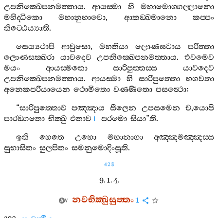
උපනික‍්ඛෙපනමත‍්තාය
.
ආයස‍්මා
හි
මහාමොග‍්ගල‍්ලානො
මහිද‍්ධිකො
මහානුභාවො
,
ආකඞ‍්ඛමානො
කප‍්පං
තිට‍්ඨෙය්‍යාති
.
සෙය්‍යථාපි
ආවුසො
,
මහතියා
ලොණඝටාය
පරිත‍්තා
ලොණසක‍්ඛරා
යාවදෙව
උපනික‍්ඛෙපනමත‍්තාය
.
එවමෙව
මයං
ආයස‍්මතො
සාරිපුත‍්තස‍්ස
යාවදෙව
උපනික‍්ඛෙපනමත‍්තාය
.
ආයස‍්මා
හි
සාරිපුත‍්තො
භගවතා
අනෙකපරියායෙන
ථොමිතො
වණ‍්ණිතො
පසත්‍ථො
:
“
සාරිපුත‍්තොව
පඤ‍්ඤාය
සීලෙන
උපසමෙන
ච
,
යොපි
පාරඞ‍්ගතො
භික‍්ඛු
එතාව
පරමො
සියා
”
ති
.
1
ඉති
හෙතෙ
උභො
මහානාගා
අඤ‍්ඤමඤ‍්ඤස‍්ස
සුභාසිතං
සුලපිතං
සමනුමොදිංසූති
.
428
9. 1. 4.
නවභික‍්ඛුසුත‍්තං
1