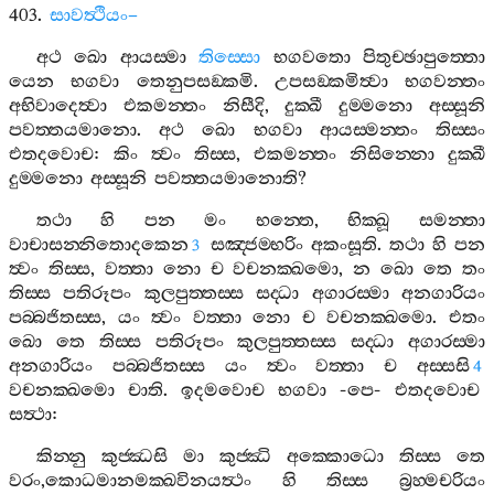
403.
සාවත්‍ථියං
–
අථ
ඛො
ආයස‍්මා
තිස‍්සො
භගවතො
පිතුච‍්ඡාපුත‍්තො
යෙන
භගවා
තෙනුපසඞ‍්කමි
.
උපසඞ‍්කමිත්‍වා
භගවන‍්තං
අභිවාදෙත්‍වා
එකමන‍්තං
නිසීදි
,
දුක‍්ඛී
දුම‍්මනො
අස‍්සූනි
පවත‍්තයමානො
.
අථ
ඛො
භගවා
ආයස‍්මන‍්තං
තිස‍්සං
එතදවොච
:
කිං
ත්‍වං
තිස‍්ස
,
එකමන‍්තං
නිසින‍්නො
දුක‍්ඛී
දුම‍්මනො
අස‍්සූනි
පවත‍්තයමානොති
?
තථා
හි
පන
මං
භන‍්තෙ
,
භික‍්ඛූ
සමන‍්තා
වාචාසන‍්නිතොදකෙන
සඤ‍්ජම‍්භරිං
අකංසූති
.
තථා
හි
පන
3
ත්‍වං
තිස‍්ස
,
වත‍්තා
නො
ච
වචනක‍්ඛමො
,
න
ඛො
තෙ
තං
තිස‍්ස
පතිරූපං
කුලපුත‍්තස‍්ස
සද‍්ධා
අගාරස‍්මා
අනගාරියං
පබ‍්බජිතස‍්ස
,
යං
ත්‍වං
වත‍්තා
නො
ච
වචනක‍්ඛමො
.
එතං
ඛො
තෙ
තිස‍්ස
පතිරූපං
කුලපුත‍්තස‍්ස
සද‍්ධා
අගාරස‍්මා
අනගාරියං
පබ‍්බජිතස‍්ස
යං
ත්‍වං
වත‍්තා
ච
අස‍්සසි
4
වචනක‍්ඛමො
චාති
.
ඉදමවොච
භගවා
-
පෙ
-
එතදවොච
සත්‍ථා
:
කින‍්නු
කුජ‍්ඣසි
මා
කුජ‍්ඣි
අක‍්කොධො
තිස‍්ස
තෙ
වරං
,
කොධමානමක‍්ඛවිනයත්‍ථං
හි
තිස‍්ස
බ්‍රහ‍්මචරියං