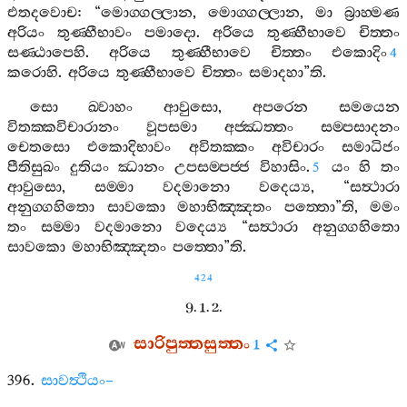
එතදවොච
: “
මොග‍්ගල‍්ලාන
,
මොග‍්ගල‍්ලාන
,
මා
බ්‍රාහ‍්මණ
අරියං
තුණ‍්හීභාවං
පමාදො
.
අරියෙ
තුණ‍්හීභාවෙ
චිත‍්තං
සණ‍්ඨාපෙහි
.
අරියෙ
තුණ‍්හීභාවෙ
චිත‍්තං
එකොදිං
4
කරොහි
.
අරියෙ
තුණ‍්හීභාවෙ
චිත‍්තං
සමාදහා
”
ති
.
සො
ඛ‍්වාහං
ආවුසො
,
අපරෙන
සමයෙන
විතක‍්කවිචාරානං
වූපසමා
අජ‍්ඣත‍්තං
සම‍්පසාදනං
චෙතසො
එකොදිභාවං
අවිතක‍්කං
අවිචාරං
සමාධිජං
පීතිසුඛං
දුතියං
ඣානං
උපසම‍්පජ‍්ජ
විහාසිං
.
යං
හි
තං
5
ආවුසො
,
සම‍්මා
වදමානො
වදෙය්‍ය
, “
සත්‍ථාරා
අනුග‍්ගහිතො
සාවකො
මහාභිඤ‍්ඤතං
පත‍්තො
”
ති
,
මමං
තං
සම‍්මා
වදමානො
වදෙය්‍ය
“
සත්‍ථාරා
අනුග‍්ගහිතො
සාවකො
මහාභිඤ‍්ඤතං
පත‍්තො
”
ති
.
424
9. 1. 2.
සාරිපුත‍්තසුත‍්තං
1
396.
සාවත්‍ථියං
–