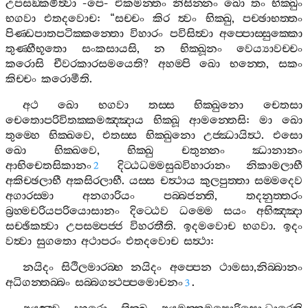
උපසඞ‍්කමිත්‍වා
-
පෙ
-
එකමන‍්තං
නිසින‍්නං
ඛො
තං
භික‍්ඛුං
භගවා
එතදවොච
: “
සච‍්චං
කිර
ත්‍වං
භික‍්ඛු
,
පච‍්ඡාභත‍්තං
පිණ‍්ඩපාතපටික‍්කන‍්තො
විහාරං
පවිසිත්‍වා
අප‍්පොස‍්සුක‍්කො
තුණ‍්හීභූතො
සංකසායසි
,
න
භික‍්ඛූනං
වෙය්‍යාවච‍්චං
කරොසි
චීවරකාරසමයෙති
?
අහම‍්පි
ඛො
භන‍්තෙ
,
සකං
කිච‍්චං
කරොමීති
.
අථ
ඛො
භගවා
තස‍්ස
භික‍්ඛුනො
චෙතසා
චෙතොපරිවිතක‍්කමඤ‍්ඤාය
භික‍්ඛූ
ආමන‍්තෙසි
:
මා
ඛො
තුම‍්හෙ
භික‍්ඛවෙ
,
එතස‍්ස
භික‍්ඛුනො
උජ‍්ඣායිත්‍ථ
.
එසො
ඛො
භික‍්ඛවෙ
,
භික‍්ඛු
චතුන‍්නං
ඣානානං
ආභිචෙතසිකානං
දිට‍්ඨධම‍්මසුඛවිහාරානං
නිකාමලාභී
2
අකිච‍්ඡලාභී
අකසිරලාභී
.
යස‍්ස
චත්‍ථාය
කුලපුත‍්තා
සම‍්මදෙව
අගාරස‍්මා
අනගාරියං
පබ‍්බජන‍්ති
,
තදනුත‍්තරං
බ්‍රහ‍්මචරියපරියොසානං
දිට‍්ඨෙව
ධම‍්මෙ
සයං
අභිඤ‍්ඤා
සච‍්ඡිකත්‍වා
උපසම‍්පජ‍්ජ
විහරතීති
.
ඉදමවොච
භගවා
.
ඉදං
වත්‍වා
සුගතො
අථාපරං
එතදවොච
සත්‍ථා
:
නයිදං
සිථිලමාරබ‍්භ
නයිදං
අප‍්පෙන
ථාමසා
,
නිබ‍්බානං
අධිගන‍්තබ‍්බං
සබ‍්බගන්‍ථප‍්පමොචනං
.
3