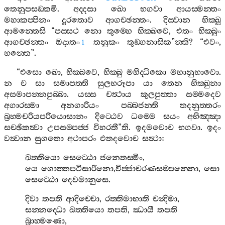
තෙනුපසඞ‍්කමි
.
අද‍්දසා
ඛො
භගවා
ආයස‍්මන‍්තං
මහාකප‍්පිනං
දූරතොව
ආගච‍්ඡන‍්තං
.
දිස‍්වාන
භික‍්ඛූ
ආමන‍්තෙසි
“
පස‍්සථ
නො
තුම‍්හෙ
භික‍්ඛවෙ
,
එතං
භික‍්ඛුං
ආගච‍්ඡන‍්තං
ඔදාතං
තනුකං
තුඞ‍්ගනාසික
”
න‍්ති
? “
එවං
,
1
භන‍්තෙ
”.
“
එසො
ඛො
,
භික‍්ඛවෙ
,
භික‍්ඛු
මහිද‍්ධිකො
මහානුභාවො
.
න
ච
සා
සමාපත‍්ති
සුලභරූපා
යා
තෙන
භික‍්ඛුනා
අසමාපන‍්නපුබ‍්බා
.
යස‍්ස
චත්‍ථාය
කුලපුත‍්තා
සම‍්මදෙව
අගාරස‍්මා
අනගාරියං
පබ‍්බජන‍්ති
තදනුත‍්තරං
බ්‍රහ‍්මචරියපරියොසානං
දිට‍්ඨෙව
ධම‍්මෙ
සයං
අභිඤ‍්ඤා
සච‍්ඡිකත්‍වා
උපසම‍්පජ‍්ජ
විහරතී
”
ති
.
ඉදමවොච
භගවා
.
ඉදං
වත්‍වාන
සුගතො
අථාපරං
එතදවොච
සත්‍ථා
:
ඛත‍්තියො
සෙට‍්ඨො
ජනෙතස‍්මිං
,
යෙ
ගොත‍්තපටිසාරිනො
,
විජ‍්ජාචරණසම‍්පන‍්නො
,
සො
සෙට‍්ඨො
දෙවමානුසෙ
.
දිවා
තපති
ආදිච‍්චො
,
රත‍්තිමාභාති
චන්‍දිමා
,
සන‍්නද‍්ධො
ඛත‍්තියො
තපති
,
ඣායී
තපති
බ්‍රාහ‍්මණො
,