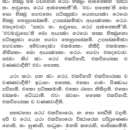
ත්‍වං
භික‍්ඛු
මම
වචනෙන
ථෙරං
භික‍්ඛුං
ආමන‍්තෙහි
“
සත්‍ථා
තං
ආවුසො
,
ථෙර
ආමන‍්තෙතී
”
ති
. ‘
එවං
භන‍්තෙ
’
ති
ඛො
සො
භික‍්ඛු
භගවතො
පටිස‍්සුත්‍වා
යෙනායස‍්මා
ථෙරො
භික‍්ඛු
තෙනුපසඞ‍්කමි
.
උපසඞ‍්කමිත්‍වා
ආයස‍්මන‍්තං
ථෙරං
එතදවොච
: “
සත්‍ථා
තං
ආවුසො
,
ථෙර
ආමන‍්තෙතී
”
ති
.
‘
එවමාවුසො
’
ති
ඛො
ආයස‍්මා
ථෙරො
තස‍්ස
භික‍්ඛුනො
පටිස‍්සුත්‍වා
යෙන
භගවා
තෙනුපසඞ‍්කමි
.
උපසඞ‍්කමිත්‍වා
භගවන‍්තං
අභිවාදෙත්‍වා
එකමන‍්තං
නිසීදි
.
එකමන‍්තං
නිසින‍්නං
ඛො
ආයස‍්මන‍්තං
ථෙරං
භගවා
එතදවොච
:
සච‍්චං
කිර
ත්‍වං
ථෙර
එකවිහාරී
,
එකවිහාරස‍්ස
ච
වණ‍්ණවාදීති
?
එවං
භන‍්තෙ
.
යථා
කථං
පන
ත්‍වං
ථෙර
,
එකවිහාරී
එකවිහාරස‍්ස
ච
වණ‍්ණවාදීති
?
ඉධාහං
භන‍්තෙ
,
එකො
ගාමං
පිණ‍්ඩාය
පවිසාමි
.
එකො
පටික‍්කමාමි
.
එකො
රහො
නිසීදාමි
.
එකො
චඞ‍්කමං
අධිට‍්ඨාමි
.
එවං
ඛ‍්වාහං
භන‍්තෙ
එකවිහාරී
,
එකවිහාරස‍්ස
ච
වණ‍්ණවාදීති
.
අත්‍ථෙසො
ථෙර
එකවිහාරො
,
න
සො
නත්‍ථීති
වදාමි
.
අපි
ච
ථෙර
,
යථා
එකවිහාරො
විත්‍ථාරෙන
පරිපුණ‍්ණො
හොති
,
තං
සුණාහි
,
සාධුකං
මනසි
කරොහි
,
භාසිස‍්සාමීති
.