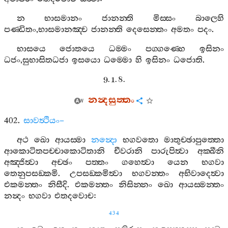
න
භාසමානං
ජානන‍්ති
මිස‍්සං
බාලෙහි
පණ‍්ඩිතං
,
භාසමානඤ‍්ච
ජානන‍්ති
දෙසෙන‍්තං
අමතං
පදං
.
භාසයෙ
ජොතයෙ
ධම‍්මං
පග‍්ගණ‍්හෙ
ඉසිනං
ධජං
,
සුභාසිතධජා
ඉසයො
ධම‍්මො
හි
ඉසිනං
ධජොති
.
9. 1. 8.
නන්‍දසුත‍්තං
402.
සාවත්‍ථියං
–
අථ
ඛො
ආයස‍්මා
නන්‍දො
භගවතො
මාතුච‍්ඡාපුත‍්තො
ආකොටිතපච‍්චාකොටිතානි
චීවරානි
පාරුපිත්‍වා
අක‍්ඛීනි
අඤ‍්ජිත්‍වා
අච‍්ඡං
පත‍්තං
ගහෙත්‍වා
යෙන
භගවා
තෙනුපසඞ‍්කමි
.
උපසඞ‍්කමිත්‍වා
භගවන‍්තං
අභිවාදෙත්‍වා
එකමන‍්තං
නිසීදි
.
එකමන‍්තං
නිසින‍්නං
ඛො
ආයස‍්මන‍්තං
නන්‍දං
භගවා
එතදවොච
:
434