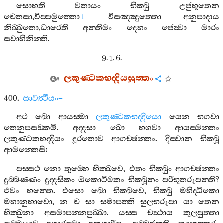
සොභති
වතායං
භික‍්ඛු
උජුභූතෙන
චෙතසා
,
විප‍්පමුත‍්තො
විසඤ‍්ඤුත‍්තො
අනුපාදාය
1
නිබ‍්බුතො
,
ධාරෙති
අන‍්තිමං
දෙහං
ජෙත්‍වා
මාරං
සවාහිනින‍්ති
.
9. 1. 6.
ලකුණ‍්ටකභද‍්දියසුත‍්තං
400.
සාවත්‍ථියං
–
අථ
ඛො
ආයස‍්මා
ලකුණ‍්ටකභද‍්දියො
යෙන
භගවා
තෙනුපසඞ‍්කමි
.
අද‍්දසා
ඛො
භගවා
ආයස‍්මන‍්තං
ලකුණ‍්ටකභද‍්දියං
දූරතොව
ආගච‍්ඡන‍්තං
.
දිස‍්වාන
භික‍්ඛූ
ආමන‍්තෙසි
:
පස‍්සථ
නො
තුම‍්හෙ
භික‍්ඛවෙ
,
එතං
භික‍්ඛුං
ආගච‍්ඡන‍්තං
දුබ‍්බණ‍්ණං
දුද‍්දසිකං
ඔකොටිමකං
භික‍්ඛූනං
පරිභූතරූපන‍්ති
?
එවං
භන‍්තෙ
.
එසො
ඛො
භික‍්ඛවෙ
,
භික‍්ඛු
මහිද‍්ධිකො
මහානුභාවො
,
න
ච
සා
සමාපත‍්ති
සුලභරූපා
යා
තෙන
භික‍්ඛුනා
අසමාපන‍්නපුබ‍්බා
.
යස‍්ස
චත්‍ථාය
කුලපුත‍්තා