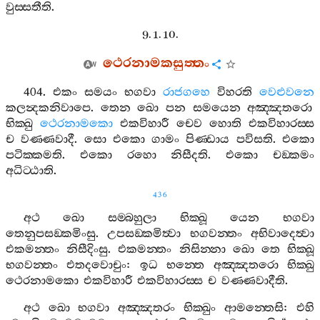
වුස‍්සතීති
.
9. 1. 10.
ථෙරනාමකසුත‍්තං
404.
එකං
සමයං
භගවා
රාජගහෙ
විහරති
වෙළුවනෙ
කලන්‍දකනිවාපෙ
.
තෙන
ඛො
පන
සමයෙන
අඤ‍්ඤතරො
භික‍්ඛු
ථෙරනාමකො
එකවිහාරී
චෙව
හොති
එකවිහාරස‍්ස
ච
වණ‍්ණවාදී
.
සො
එකො
ගාමං
පිණ‍්ඩාය
පවිසති
.
එකො
පටික‍්කමති
.
එකො
රහො
නිසීදති
.
එකො
චඞ‍්කමං
අධිට‍්ඨාති
.
436
අථ
ඛො
සම‍්බහුලා
භික‍්ඛූ
යෙන
භගවා
තෙනුපසඞ‍්කමිංසු
.
උපසඞ‍්කමිත්‍වා
භගවන‍්තං
අභිවාදෙත්‍වා
එකමන‍්තං
නිසීදිංසු
.
එකමන‍්තං
නිසින‍්නා
ඛො
තෙ
භික‍්ඛූ
භගවන‍්තං
එතදවොචුං
:
ඉධ
භන‍්තෙ
අඤ‍්ඤතරො
භික‍්ඛු
ථෙරනාමකො
එකවිහාරී
එකවිහාරස‍්ස
ච
වණ‍්ණවාදීති
.
අථ
ඛො
භගවා
අඤ‍්ඤතරං
භික‍්ඛුං
ආමන‍්තෙසි
:
එහි