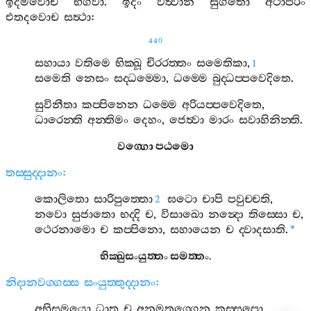
ඉදමවොච
භගවා
.
ඉදං
වත්‍වාන
සුගතො
අථාපරං
එතදවොච
සත්‍ථා
:
440
සහායා
වතිමෙ
භික‍්ඛූ
චිරරත‍්තං
සමෙතිකා
,
1
සමෙති
නෙසං
සද‍්ධම‍්මො
,
ධම‍්මෙ
බුද‍්ධප‍්පවෙදිතෙ
.
සුවිනීතා
කප‍්පිනෙන
ධම‍්මෙ
අරියප‍්පවෙදිතෙ
,
ධාරෙන‍්ති
අන‍්තිමං
දෙහං
,
ජෙත්‍වා
මාරං
සවාහිනින‍්ති
.
වග‍්ගො
පඨමො
තස‍්සුද‍්දානං
:
කොලිතො
සාරිපුත‍්තො
ඝටො
චාපි
පවුච‍්චති
,
2
නවො
සුජාතො
භද‍්දි
ච
,
විසාඛො
නන්‍දො
තිස‍්සො
ච
,
ථෙරනාමො
ච
කප‍්පිනො
,
සහායෙන
ච
ද‍්වාදසාති
.
*
භික‍්ඛුසංයුත‍්තං
සමත‍්තං
.
නිදානවග‍්ගස‍්ස
සංයුත‍්තුද‍්දානං
:
අභිසමයො
ධාතු
ච
අනමතග‍්ගෙන
කස‍්සපො
,