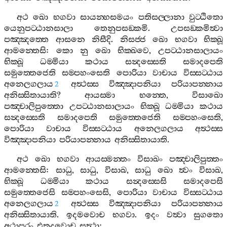
අථ
ඛො
භගවා
සායන‍්හසමයං
පතිසල‍්ලානා
වුට‍්ඨිතො
යෙනුපට‍්ඨානසාලා
තෙනුපසඞ‍්කමි
.
උපසඞ‍්කමිත්‍වා
පඤ‍්ඤත‍්තෙ
ආසනෙ
නිසීදි
.
නිසජ‍්ජ
ඛො
භගවා
භික‍්ඛූ
ආමන‍්තෙසි
:
කො
නු
ඛො
භික‍්ඛවෙ
,
උපට‍්ඨානසාලායං
භික‍්ඛූ
ධම‍්මියා
කථාය
සන්‍දස‍්සෙති
සමාදපෙති
සමුත‍්තෙජෙති
සම‍්පහංසෙති
පොරියා
වාචාය
විස‍්සට‍්ඨාය
අනෙලගලාය
අත්‍ථස‍්ස
විඤ‍්ඤාපනියා
පරියාපන‍්නාය
2
අනිස‍්සිතායාති
?
ආයස‍්මා
භන‍්තෙ
,
විසාඛො
පඤ‍්චාලිපුත‍්තො
උපට‍්ඨානසාලායං
භික‍්ඛූ
ධම‍්මියා
කථාය
සන්‍දස‍්සෙති
සමාදපෙති
සමුත‍්තෙජෙති
සම‍්පහංසෙති
,
පොරියා
වාචාය
විස‍්සට‍්ඨාය
අනෙලගලාය
අත්‍ථස‍්ස
විඤ‍්ඤාපනියා
පරියාපන‍්නාය
අනිස‍්සිතායාති
.
අථ
ඛො
භගවා
ආයස‍්මන‍්තං
විසාඛං
පඤ‍්චාලිපුත‍්තං
ආමන‍්තෙසි
:
සාධු
,
සාධු
,
විසාඛ
,
සාධු
ඛො
ත්‍වං
විසාඛ
,
භික‍්ඛූ
ධම‍්මියා
කථාය
සන්‍දස‍්සෙසි
සමාදපෙසි
සමුත‍්තෙජෙසි
සම‍්පහංසෙසි
,
පොරියා
වාචාය
විස‍්සට‍්ඨාය
අනෙලගලාය
අත්‍ථස‍්ස
විඤ‍්ඤාපනියා
පරියාපන‍්නාය
2
අනිස‍්සිතායාති
.
ඉදමවොච
භගවා
.
ඉදං
වත්‍වා
සුගතො
අථාපරං
එතදවොච
සත්‍ථා
: