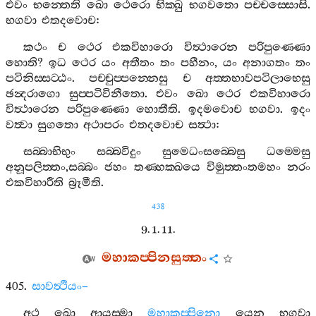
එවං
භන‍්තෙති
ඛො
ථෙරො
භික‍්ඛු
භගවතො
පච‍්චස‍්සොසි
.
භගවා
එතදවොච
:
කථං
ච
ථෙර
එකවිහාරො
විත්‍ථාරෙන
පරිපුණ‍්ණො
හොති
?
ඉධ
ථෙර
යං
අතීතං
තං
පහීනං
,
යං
අනාගතං
තං
පටිනිස‍්සට‍්ඨං
.
පච‍්චුප‍්පන‍්නෙසු
ච
අත‍්තභාවපටිලාභෙසු
ඡන්‍දරාගො
සුප‍්පටිවිනීතො
.
එවං
ඛො
ථෙර
එකවිහාරො
විත්‍ථාරෙන
පරිපුණ‍්ණො
හොතීති
.
ඉදමවොච
භගවා
.
ඉදං
වත්‍වා
සුගතො
අථාපරං
එතදවොච
සත්‍ථා
:
සබ‍්බාභිභුං
සබ‍්බවිදුං
සුමෙධංසබ‍්බෙසු
ධම‍්මෙසු
අනූපලිත‍්තං
,
සබ‍්බං
ජහං
තණ‍්හක‍්ඛයෙ
විමුත‍්තංතමහං
නරං
එකවිහාරීති
බ්‍රූමීති
.
438
9. 1. 11.
මහාකප‍්පිනසුත‍්තං
405.
සාවත්‍ථියං
–
අථ
ඛො
ආයස‍්මා
මහාකප‍්පිනො
යෙන
භගවා