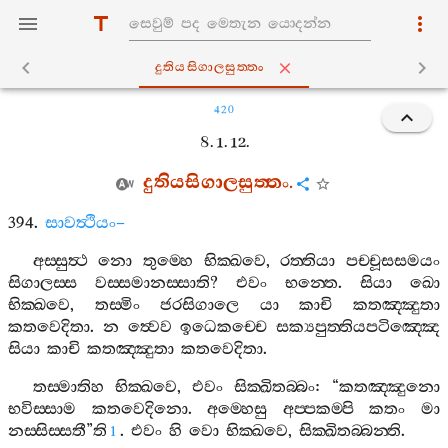
දුතියසිගාලසුත‍්තං
420
8. 1. 12.
දුතියසිගාලසුත‍්තං
.
394.
සාවත්‍ථියං
–
අස‍්සුත්‍ථ
නො
තුම‍්හෙ
භික‍්ඛවෙ
,
රත‍්තියා
පච‍්චූසසමයං
සිගාලස‍්ස
වස‍්සමානස‍්සාති
?
එවං
භන‍්තෙ
.
සියා
ඛො
භික‍්ඛවෙ
,
තස‍්මිං
ජරසිගාලෙ
යා
කාචි
කතඤ‍්ඤුතා
කතවෙදිතා
.
න
ත්‍වෙව
ඉධෙකච‍්චෙ
සක්‍යපුත‍්තියපටිඤ‍්ඤෙ
සියා
කාචි
කතඤ‍්ඤුතා
කතවෙදිතා
.
තස‍්මාතිහ
භික‍්ඛවෙ
,
එවං
සික‍්ඛිතබ‍්බං
: “
කතඤ‍්ඤුනො
භවිස‍්සාම
කතවෙදිනො
.
අම‍්හෙසු
අප‍්පකම‍්පි
කතං
මා
නස‍්සිස‍්සතී
”
ති
.
එවං
හි
වො
භික‍්ඛවෙ
,
සික‍්ඛිතබ‍්බන‍්ති
.
1