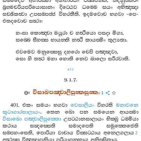
සම‍්මදෙව
අගාරස‍්මා
අනගාරියං
පබ‍්බජන‍්ති
,
තදනුත‍්තරං
බ්‍රහ‍්මචරියපරියොසානං
දිට‍්ඨෙව
ධම‍්මෙ
සයං
අභිඤ‍්ඤා
සච‍්ඡිකත්‍වා
උපසම‍්පජ‍්ජ
විහරතීති
.
ඉදමවොච
භගවා
-
පෙ
-
එතදවොච
සත්‍ථා
:
හංසා
කොඤ‍්චා
මයූරා
ච
හත්‍ථියො
පසදා
මිගා
,
සබ‍්බෙ
සීහස‍්ස
භායන‍්ති
නත්‍ථි
කායස‍්මිං
තුල්‍යතා
.
එවමෙව
මනුස‍්සෙසු
දහරො
චෙපි
පඤ‍්ඤවා
,
සො
හි
තත්‍ථ
මහා
හොති
නෙව
බාලො
සරීරවාති
.
432
9. 1. 7.
විසාඛපඤ‍්චාලිපුත‍්තසුත‍්තං
1
401.
එකං
සමයං
භගවා
වෙසාලියං
විහරති
මහාවනෙ
කූටාගාරසාලායං
.
තෙන
ඛො
පන
සමයෙන
ආයස‍්මා
විසාඛො
පඤ‍්චාලිපුත‍්තො
උපට‍්ඨානසාලායං
භික‍්ඛූ
ධම‍්මියා
කථාය
සන්‍දස‍්සෙති
සමාදපෙති
සමුත‍්තෙජෙති
සම‍්පහංසෙති
,
පොරියා
වාචාය
විස‍්සට‍්ඨාය
අනෙලගලාය
2
අත්‍ථස‍්ස
විඤ‍්ඤාපනියා
පරියාපන‍්නාය
අනිස‍්සිතාය
.