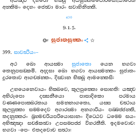
අයඤ‍්ච
දහරො
භික‍්ඛු
අයමුත‍්තමපොරිසො
,
ධාරෙති
අන‍්තිමං
දෙහං
ජෙත්‍වා
මාරං
සවාහිනින‍්ති
.
430
9. 1. 5.
සුජාතසුත‍්තං
399.
සාවත්‍ථියං
–
අථ
ඛො
ආයස‍්මා
සුජාතො
යෙන
භගවා
තෙනුපසඞ‍්කමි
.
අද‍්දසා
ඛො
භගවා
ආයස‍්මන‍්තං
සුජාතං
දූරතොව
ආගච‍්ඡන‍්තං
.
දිස‍්වාන
භික‍්ඛූ
ආමන‍්තෙසි
:
උභයෙනෙවායං
භික‍්ඛවෙ
,
කුලපුත‍්තො
සොභති
:
යඤ‍්ච
අභිරූපො
දස‍්සනීයො
පාසාදිකො
පරමාය
වණ‍්ණපොක‍්ඛරතාය
සමන‍්නාගතො
,
යස‍්ස
චත්‍ථාය
කුලපුත‍්තා
සම‍්මදෙව
අගාරස‍්මා
අනගාරියං
පබ‍්බජ‍්ජන‍්ති
,
තදනුත‍්තරං
බ්‍රහ‍්මචරියපරියොසානං
දිට‍්ඨෙව
ධම‍්මෙ
සයං
අභිඤ‍්ඤා
සච‍්ඡිකත්‍වා
උපසම‍්පජ‍්ජ
විහරතීති
.
ඉදමවොච
:
භගවා
-
පෙ
-
එතදවොච
සත්‍ථා
: