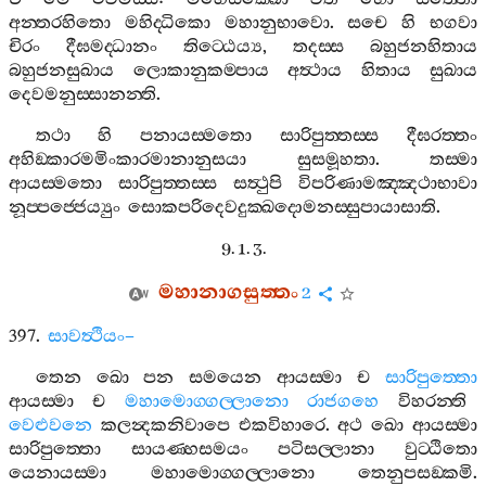
අන‍්තරහිතො
මහිද‍්ධිකො
මහානුභාවො
.
සචෙ
හි
භගවා
චිරං
දීඝමද‍්ධානං
තිට‍්ඨෙය්‍ය
,
තදස‍්ස
බහුජනහිතාය
බහුජනසුඛාය
ලොකානුකම‍්පාය
අත්‍ථාය
හිතාය
සුඛාය
දෙවමනුස‍්සානන‍්ති
.
තථා
හි
පනායස‍්මතො
සාරිපුත‍්තස‍්ස
දීඝරත‍්තං
අහිඞ‍්කාරමමිංකාරමානානුසයා
සුසමූහතා
.
තස‍්මා
ආයස‍්මතො
සාරිපුත‍්තස‍්ස
සත්‍ථුපි
විපරිණාමඤ‍්ඤථාභාවා
නූප‍්පජ‍්ජෙය්‍යුං
සොකපරිදෙවදුක‍්ඛදොමනස‍්සුපායාසාති
.
9. 1. 3.
මහානාගසුත‍්තං
2
397.
සාවත්‍ථියං
–
තෙන
ඛො
පන
සමයෙන
ආයස‍්මා
ච
සාරිපුත‍්තො
ආයස‍්මා
ච
මහාමොග‍්ගල‍්ලානො
රාජගහෙ
විහරන‍්ති
වෙළුවනෙ
කලන්‍දකනිවාපෙ
එකවිහාරෙ
.
අථ
ඛො
ආයස‍්මා
සාරිපුත‍්තො
සායණ‍්හසමයං
පටිසල‍්ලානා
වුට‍්ඨිතො
යෙනායස‍්මා
මහාමොග‍්ගල‍්ලානො
තෙනුපසඞ‍්කමි
.