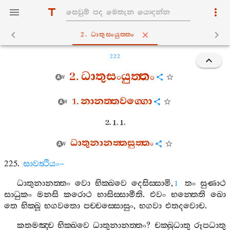
2. ධාතුසංයුත‍්තං
222
2.
ධාතුසංයුත‍්තං
1.
නානත‍්තවග‍්ගො
2. 1. 1.
ධාතුනානත‍්තසුත‍්තං
225.
සාවත්‍ථියං
–
ධාතුනානත‍්තං
වො
භික‍්ඛවෙ
දෙසිස‍්සාමි
,
තං
සුණාථ
1
සාධුකං
මනසි
කරොථ
භාසිස‍්සාමීති
.
එවං
භන‍්තෙති
ඛො
තෙ
භික‍්ඛූ
භගවතො
පච‍්චස‍්සොසුං
,
භගවා
එතදවොච
.
කතමඤ‍්ච
භික‍්ඛවෙ
ධාතුනානත‍්තං
?
චක‍්ඛුධාතු
රූපධාතු