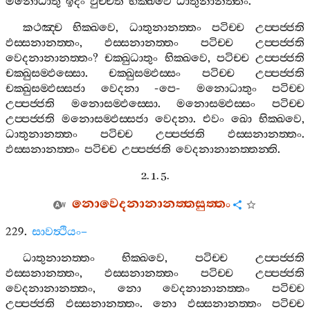
මනොධාතු
ඉදං
වුච‍්චති
භික‍්ඛවෙ
ධාතුනානත‍්තං
.
කථඤ‍්ච
භික‍්ඛවෙ
,
ධාතුනානත‍්තං
පටිච‍්ච
උප‍්පජ‍්ජති
ඵස‍්සනානත‍්තං
,
ඵස‍්සනානත‍්තං
පටිච‍්ච
උප‍්පජ‍්ජති
වෙදනානානත‍්තං
?
චක‍්ඛුධාතුං
භික‍්ඛවෙ
,
පටිච‍්ච
උප‍්පජ‍්ජති
චක‍්ඛුසම‍්ඵස‍්සො
.
චක‍්ඛුසම‍්ඵස‍්සං
පටිච‍්ච
උප‍්පජ‍්ජති
චක‍්ඛුසම‍්ඵස‍්සජා
වෙදනා
-
පෙ
-
මනොධාතුං
පටිච‍්ච
උප‍්පජ‍්ජති
මනොසම‍්ඵස‍්සො
.
මනොසම‍්ඵස‍්සං
පටිච‍්ච
උප‍්පජ‍්ජති
මනොසම‍්ඵස‍්සජා
වෙදනා
.
එවං
ඛො
භික‍්ඛවෙ
,
ධාතුනානත‍්තං
පටිච‍්ච
උප‍්පජ‍්ජති
ඵස‍්සනානත‍්තං
.
ඵස‍්සනානත‍්තං
පටිච‍්ච
උප‍්පජ‍්ජති
වෙදනානානත‍්තන‍්ති
.
2. 1. 5.
නොවෙදනානානත‍්තසුත‍්තං
229.
සාවත්‍ථියං
–
ධාතුනානත‍්තං
භික‍්ඛවෙ
,
පටිච‍්ච
උප‍්පජ‍්ජති
ඵස‍්සනානත‍්තං
,
ඵස‍්සනානත‍්තං
පටිච‍්ච
උප‍්පජ‍්ජති
වෙදනානානත‍්තං
,
නො
වෙදනානානත‍්තං
පටිච‍්ච
උප‍්පජ‍්ජති
ඵස‍්සනානත‍්තං
.
නො
ඵස‍්සනානත‍්තං
පටිච‍්ච