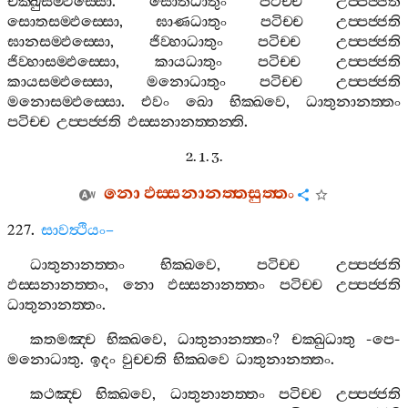
චක‍්ඛුසම‍්ඵස‍්සො
.
සොතධාතුං
පටිච‍්ච
උප‍්පජ‍්ජති
සොතසම‍්ඵස‍්සො
,
ඝාණධාතුං
පටිච‍්ච
උප‍්පජ‍්ජති
ඝානසම‍්ඵස‍්සො
,
ජිව‍්හාධාතුං
පටිච‍්ච
උප‍්පජ‍්ජති
ජිව‍්හාසම‍්ඵස‍්සො
,
කායධාතුං
පටිච‍්ච
උප‍්පජ‍්ජති
කායසම‍්ඵස‍්සො
,
මනොධාතුං
පටිච‍්ච
උප‍්පජ‍්ජති
මනොසම‍්ඵස‍්සො
.
එවං
ඛො
භික‍්ඛවෙ
,
ධාතුනානත‍්තං
පටිච‍්ච
උප‍්පජ‍්ජති
ඵස‍්සනානත‍්තන‍්ති
.
2. 1. 3.
නො
ඵස‍්සනානත‍්තසුත‍්තං
227.
සාවත්‍ථියං
–
ධාතුනානත‍්තං
භික‍්ඛවෙ
,
පටිච‍්ච
උප‍්පජ‍්ජති
ඵස‍්සනානත‍්තං
,
නො
ඵස‍්සනානත‍්තං
පටිච‍්ච
උප‍්පජ‍්ජති
ධාතුනානත‍්තං
.
කතමඤ‍්ච
භික‍්ඛවෙ
,
ධාතුනානත‍්තං
?
චක‍්ඛුධාතු
-
පෙ
-
මනොධාතු
.
ඉදං
වුච‍්චති
භික‍්ඛවෙ
ධාතුනානත‍්තං
.
කථඤ‍්ච
භික‍්ඛවෙ
,
ධාතුනානත‍්තං
පටිච‍්ච
උප‍්පජ‍්ජති