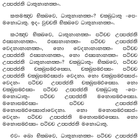
උප‍්පජ‍්ජති
ධාතුනානත‍්තං
.
කතමඤ‍්ච
භික‍්ඛවෙ
,
ධාතුනානත‍්තං
?
චක‍්ඛුධාතු
-
පෙ
-
මනොධාතු
.
ඉදං
වුච‍්චති
භික‍්ඛවෙ
ධාතුනානත‍්තං
.
කථඤ‍්ච
භික‍්ඛවෙ
,
ධාතුනානත‍්තං
පටිච‍්ච
උප‍්පජ‍්ජති
ඵස‍්සනානත‍්තං
.
ඵස‍්සනානත‍්තං
පටිච‍්ච
උප‍්පජ‍්ජති
වෙදනානානත‍්තං
,
නො
වෙදනානානත‍්තං
පටිච‍්ච
උප‍්පජ‍්ජති
ඵස‍්සනානත‍්තං
,
නො
ඵස‍්සනානත‍්තං
පටිච‍්ච
උප‍්පජ‍්ජති
ධාතුනානත‍්තං
?
චක‍්ඛුධාතුං
භික‍්ඛවෙ
,
පටිච‍්ච
උප‍්පජ‍්ජති
චක‍්ඛුසම‍්ඵස‍්සො
,
චක‍්ඛුසම‍්ඵස‍්සං
පටිච‍්ච
උප‍්පජ‍්ජති
චක‍්ඛුසම‍්ඵස‍්සජා
වෙදනා
.
නො
චක‍්ඛුසම‍්ඵස‍්සජං
වෙදනං
පටිච‍්ච
උප‍්පජ‍්ජති
චක‍්ඛුසම‍්ඵස‍්සො
.
නො
චක‍්ඛුසම‍්ඵස‍්සං
පටිච‍්ච
උප‍්පජ‍්ජති
චක‍්ඛුධාතු
-
පෙ
-
මනොධාතුං
පටිච‍්ච
උප‍්පජ‍්ජති
මනොසම‍්ඵස‍්සො
.
මනොසම‍්ඵස‍්සං
පටිච‍්ච
උප‍්පජ‍්ජති
මනොසම‍්ඵස‍්සොජාවෙදනා
.
නො
මනොසම‍්ඵස‍්සජං
වෙදනං
පටිච‍්ච
උප‍්පජ‍්ජති
මනොසම‍්ඵස‍්සො
.
නො
මනොසම‍්ඵස‍්සං
පටිච‍්ච
උප‍්පජ‍්ජති
මනොධාතු
.
එවං
ඛො
භික‍්ඛවෙ
,
ධාතුනානත‍්තං
පටිච‍්ච
උප‍්පජ‍්ජති