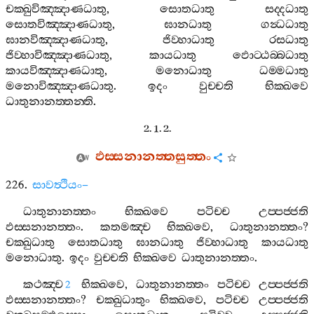
චක‍්ඛුවිඤ‍්ඤාණධාතු
,
සොතධාතු
සද‍්දධාතු
සොතවිඤ‍්ඤාණධාතු
,
ඝානධාතු
ගන්‍ධධාතු
ඝානවිඤ‍්ඤාණධාතු
,
ජිව‍්හාධාතු
රසධාතු
ජිව‍්හාවිඤ‍්ඤාණධාතු
,
කායධාතු
ඵොට‍්ඨබ‍්බධාතු
කායවිඤ‍්ඤාණධාතු
,
මනොධාතු
ධම‍්මධාතු
මනොවිඤ‍්ඤාණධාතු
.
ඉදං
වුච‍්චති
භික‍්ඛවෙ
ධාතුනානත‍්තන‍්ති
.
2. 1. 2.
ඵස‍්සනානත‍්තසුත‍්තං
226.
සාවත්‍ථියං
–
ධාතුනානත‍්තං
භික‍්ඛවෙ
පටිච‍්ච
උප‍්පජ‍්ජති
ඵස‍්සනානත‍්තං
.
කතමඤ‍්ච
භික‍්ඛවෙ
,
ධාතුනානත‍්තං
?
චක‍්ඛුධාතු
සොතධාතු
ඝානධාතු
ජිව‍්හාධාතු
කායධාතු
මනොධාතු
.
ඉදං
වුච‍්චති
භික‍්ඛවෙ
ධාතුනානත‍්තං
.
කථඤ‍්ච
භික‍්ඛවෙ
,
ධාතුනානත‍්තං
පටිච‍්ච
උප‍්පජ‍්ජති
2
ඵස‍්සනානත‍්තං
?
චක‍්ඛුධාතුං
භික‍්ඛවෙ
,
පටිච‍්ච
උප‍්පජ‍්ජති