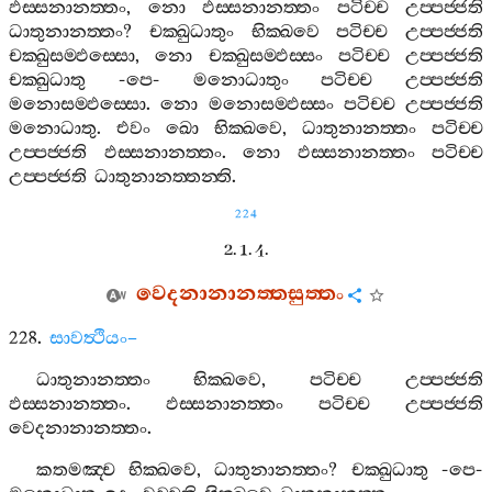
ඵස‍්සනානත‍්තං
,
නො
ඵස‍්සනානත‍්තං
පටිච‍්ච
උප‍්පජ‍්ජති
ධාතුනානත‍්තං
?
චක‍්ඛුධාතුං
භික‍්ඛවෙ
පටිච‍්ච
උප‍්පජ‍්ජති
චක‍්ඛුසම‍්ඵස‍්සො
,
නො
චක‍්ඛුසම‍්ඵස‍්සං
පටිච‍්ච
උප‍්පජ‍්ජති
චක‍්ඛුධාතු
-
පෙ
-
මනොධාතුං
පටිච‍්ච
උප‍්පජ‍්ජති
මනොසම‍්ඵස‍්සො
.
නො
මනොසම‍්ඵස‍්සං
පටිච‍්ච
උප‍්පජ‍්ජති
මනොධාතු
.
එවං
ඛො
භික‍්ඛවෙ
,
ධාතුනානත‍්තං
පටිච‍්ච
උප‍්පජ‍්ජති
ඵස‍්සනානත‍්තං
.
නො
ඵස‍්සනානත‍්තං
පටිච‍්ච
උප‍්පජ‍්ජති
ධාතුනානත‍්තන‍්ති
.
224
2. 1. 4.
වෙදනානානත‍්තසුත‍්තං
228.
සාවත්‍ථියං
–
ධාතුනානත‍්තං
භික‍්ඛවෙ
,
පටිච‍්ච
උප‍්පජ‍්ජති
ඵස‍්සනානත‍්තං
.
ඵස‍්සනානත‍්තං
පටිච‍්ච
උප‍්පජ‍්ජති
වෙදනානානත‍්තං
.
කතමඤ‍්ච
භික‍්ඛවෙ
,
ධාතුනානත‍්තං
?
චක‍්ඛුධාතු
-
පෙ
-