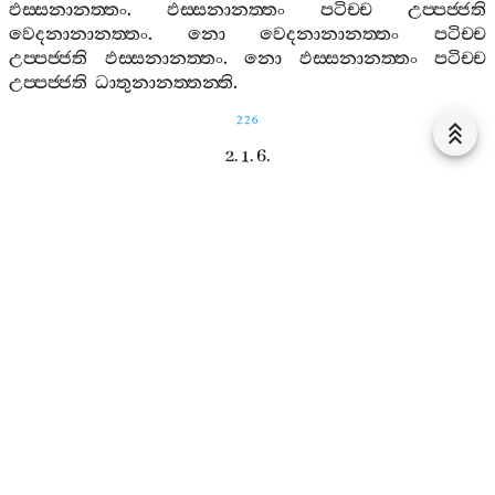
ඵස‍්සනානත‍්තං
.
ඵස‍්සනානත‍්තං
පටිච‍්ච
උප‍්පජ‍්ජති
වෙදනානානත‍්තං
.
නො
වෙදනානානත‍්තං
පටිච‍්ච
උප‍්පජ‍්ජති
ඵස‍්සනානත‍්තං
.
නො
ඵස‍්සනානත‍්තං
පටිච‍්ච
උප‍්පජ‍්ජති
ධාතුනානත‍්තන‍්ති
.
226
2. 1. 6.
බාහිරධාතුනානත‍්තසුත‍්තං
230.
සාවත්‍ථියං
–
ධාතුනානත‍්තං
ඛො
භික‍්ඛවෙ
,
දෙසෙස‍්සාමි
.
තං
සුණාථ
-
පෙ
-
භාසිස‍්සාමි
.
කතමඤ‍්ච
භික‍්ඛවෙ
,
ධාතුනානත‍්තං
?
රූපධාතු
සද‍්දධාතු
ගන්‍ධධාතු
රසධාතු
ඵොට‍්ඨබ‍්බධාතු
ධම‍්මධාතු
.
ඉදං
වුච‍්චති
භික‍්ඛවෙ
,
ධාතුනානත‍්තන‍්ති
.
2. 1. 7.
පරියෙසනානත‍්තසුත‍්තං
231.
සාවත්‍ථියං
–