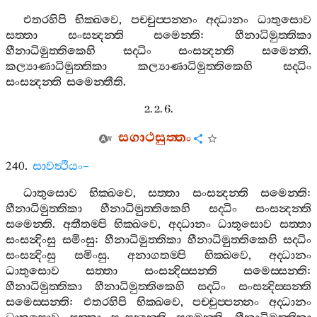
එතරහිපි
භික‍්ඛවෙ
,
පච‍්චුප‍්පන‍්නං
අද‍්ධානං
ධාතුසොව
සත‍්තා
සංසන්‍දන‍්ති
සමෙන‍්ති
:
හීනාධිමුත‍්තිකා
හීනාධිමුත‍්තිකෙහි
සද‍්ධිං
සංසන්‍දන‍්ති
සමෙන‍්ති
.
කල්‍යාණාධිමුත‍්තිකා
කල්‍යාණාධිමුත‍්තිකෙහි
සද‍්ධිං
සංසන්‍දන‍්ති
සමෙන‍්තීති
.
2. 2. 6.
සගාථසුත‍්තං
240.
සාවත්‍ථියං
–
ධාතුසොව
භික‍්ඛවෙ
,
සත‍්තා
සංසන්‍දන‍්ති
සමෙන‍්ති
:
හීනාධිමුත‍්තිකා
හීනාධිමුත‍්තිකෙහි
සද‍්ධිං
සංසන්‍දන‍්ති
සමෙන‍්ති
.
අතීතම‍්පි
භික‍්ඛවෙ
,
අද‍්ධානං
ධාතුසොව
සත‍්තා
සංසන්‍දිංසු
සමිංසු
:
හීනාධිමුත‍්තිකා
හීනාධිමුත‍්තිකෙහි
සද‍්ධිං
සංසන්‍දිංසු
සමිංසු
.
අනාගතම‍්පි
භික‍්ඛවෙ
,
අද‍්ධානං
ධාතුසොව
සත‍්තා
සංසන්‍දිස‍්සන‍්ති
සමෙස‍්සන‍්ති
:
හීනාධිමුත‍්තිකා
හීනාධිමුත‍්තිකෙහි
සද‍්ධිං
සංසන්‍දිස‍්සන‍්ති
සමෙස‍්සන‍්ති
:
එතරහිපි
භික‍්ඛවෙ
,
පච‍්චුප‍්පන‍්නං
අද‍්ධානං