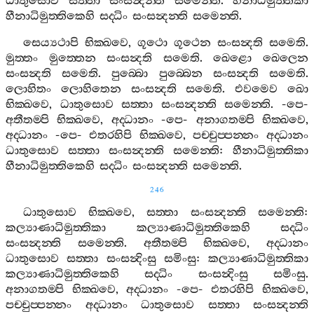
ධාතුසොව
සත‍්තා
සංසන්‍දන‍්ති
සමෙන‍්ති
.
හීනාධිමුත‍්තිකා
හීනාධිමුත‍්තිකෙහි
සද‍්ධිං
සංසන්‍දන‍්ති
සමෙන‍්ති
.
සෙය්‍යථාපි
භික‍්ඛවෙ
,
ගූථො
ගූථෙන
සංසන්‍දති
සමෙති
.
මුත‍්තං
මුත‍්තෙන
සංසන්‍දති
සමෙති
.
ඛෙළො
ඛෙලෙන
සංසන්‍දති
සමෙති
.
පුබ‍්බො
පුබ‍්බෙන
සංසන්‍දති
සමෙති
.
ලොහිතං
ලොහිතෙන
සංසන්‍දති
සමෙති
.
එවමෙව
ඛො
භික‍්ඛවෙ
,
ධාතුසොව
සත‍්තා
සංසන්‍දන‍්ති
සමෙන‍්ති
. -
පෙ
-
අතීතම‍්පි
භික‍්ඛවෙ
,
අද‍්ධානං
-
පෙ
-
අනාගතම‍්පි
භික‍්ඛවෙ
,
අද‍්ධානං
-
පෙ
-
එතරහිපි
භික‍්ඛවෙ
,
පච‍්චුප‍්පන‍්නං
අද‍්ධානං
ධාතුසොව
සත‍්තා
සංසන්‍දන‍්ති
සමෙන‍්ති
:
හීනාධිමුත‍්තිකා
හීනාධිමුත‍්තිකෙහි
සද‍්ධිං
සංසන්‍දන‍්ති
සමෙන‍්ති
.
246
ධාතුසොව
භික‍්ඛවෙ
,
සත‍්තා
සංසන්‍දන‍්ති
සමෙන‍්ති
:
කල්‍යාණාධිමුත‍්තිකා
කල්‍යාණාධිමුත‍්තිකෙහි
සද‍්ධිං
සංසන්‍දන‍්ති
සමෙන‍්ති
.
අතීතම‍්පි
භික‍්ඛවෙ
,
අද‍්ධානං
ධාතුසොව
සත‍්තා
සංසන්‍දිංසු
සමිංසු
:
කල්‍යාණාධිමුත‍්තිකා
කල්‍යාණාධිමුත‍්තිකෙහි
සද‍්ධිං
සංසන්‍දිංසු
සමිංසු
.
අනාගතම‍්පි
භික‍්ඛවෙ
,
අද‍්ධානං
-
පෙ
-
එතරහිපි
භික‍්ඛවෙ
,
පච‍්චුප‍්පන‍්නං
අද‍්ධානං
ධාතුසොව
සත‍්තා
සංසන්‍දන‍්ති