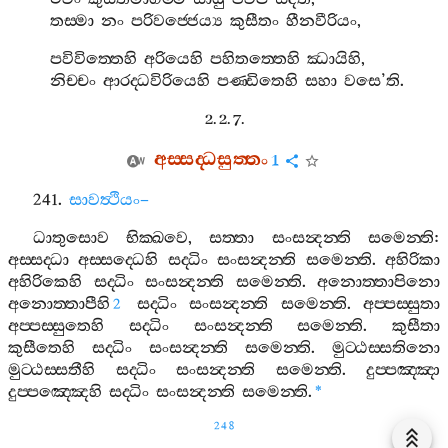
තස‍්මා
නං
පරිවජ‍්ජෙය්‍ය
කුසීතං
හීනවීරියං
,
පවිවිත‍්තෙහි
අරියෙහි
පහිතත‍්තෙහි
ඣායිහි
,
නිච‍්චං
ආරද‍්ධවිරියෙහි
පණ‍්ඩිතෙහි
සහා
වසෙ
’
ති
.
2. 2. 7.
අස‍්සද‍්ධසුත‍්තං
1
241.
සාවත්‍ථියං
–
ධාතුසොව
භික‍්ඛවෙ
,
සත‍්තා
සංසන්‍දන‍්ති
සමෙන‍්ති
:
අස‍්සද‍්ධා
අස‍්සද‍්ධෙහි
සද‍්ධිං
සංසන්‍දන‍්ති
සමෙන‍්ති
.
අහිරිකා
අහිරිකෙහි
සද‍්ධිං
සංසන්‍දන‍්ති
සමෙන‍්ති
.
අනොත‍්තාපිනො
අනොත‍්තාපීහි
සද‍්ධිං
සංසන්‍දන‍්ති
සමෙන‍්ති
.
අප‍්පස‍්සුතා
2
අප‍්පස‍්සුතෙහි
සද‍්ධිං
සංසන්‍දන‍්ති
සමෙන‍්ති
.
කුසීතා
කුසීතෙහි
සද‍්ධිං
සංසන්‍දන‍්ති
සමෙන‍්ති
.
මුට‍්ඨස‍්සතිනො
මුට‍්ඨස‍්සතීහි
සද‍්ධිං
සංසන්‍දන‍්ති
සමෙන‍්ති
.
දුප‍්පඤ‍්ඤා
දුප‍්පඤ‍්ඤෙහි
සද‍්ධිං
සංසන්‍දන‍්ති
සමෙන‍්ති
.
*
248