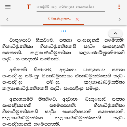
චඞ‍්කමසුත‍්තං
244
ධාතුසොව
භික‍්ඛවෙ
,
සත‍්තා
සංසන්‍දන‍්ති
සමෙන‍්ති
:
හීනාධිමුත‍්තිකා
හීනාධිමුත‍්තිකෙහි
සද‍්ධිං
සංසන්‍දන‍්ති
සමෙන‍්ති
.
කල්‍යාණාධිමුත‍්තිකා
කල්‍යාණාධිමුත‍්තිකෙහි
සද‍්ධිං
සංසන්‍දන‍්ති
සමෙන‍්ති
.
අතීතම‍්පි
භික‍්ඛවෙ
,
අද‍්ධානං
ධාතුසොව
සත‍්තා
සංසන්‍දිංසු
සමිංසු
:
හීනාධිමුත‍්තිකා
හීනාධිමුත‍්තිකෙහි
සද‍්ධිං
සංසන්‍දිංසු
සමිංසු
.
කල්‍යාණාධිමුත‍්තිකා
කල්‍යාණාධිමුත‍්තිකෙහි
සද‍්ධිං
සංසන්‍දිංසු
සමිංසු
.
අනාගතම‍්පි
භික‍්ඛවෙ
,
අද‍්ධානං
ධාතුසොව
සත‍්තා
සංසන්‍දිස‍්සන‍්ති
සමෙස‍්සන‍්ති
:
හීනාධිමුත‍්තිකා
හීනාධිමුත‍්තිකෙහි
සද‍්ධිං
සංසන්‍දිස‍්සන‍්ති
සමෙස‍්සන‍්ති
.
කල්‍යාණාධිමුත‍්තිකා
කල්‍යාණාධිමුත‍්තිකෙහි
සද‍්ධිං
සංසන්‍දිස‍්සන‍්ති
සමෙස‍්සන‍්ති
.