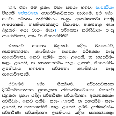
214.
එවං
මෙ
සුතං
:
එකං
සමයං
භගවා
සාවත්‍ථියං
විහරති
ජෙතවනෙ
අනාථපිණ‍්ඩිකස‍්ස
ආරාමෙ
.
අථ
ඛො
භගවා
පරිත‍්තං
නඛසිඛායං
පංසුං
ආරොපෙත්‍වා
භික‍්ඛූ
ආමන‍්තෙසි
:
තඞ‍්කිම‍්මඤ‍්ඤථ
භික‍්ඛවෙ
,
කතමන‍්නු
ඛො
බහුතරං
යො
වායං
මයා
පරිත‍්තො
නඛසිඛායං
පංසු
1
ආරොපිතො
,
අයං
වා
මහාපඨවීති
?
එතදෙව
භන‍්තෙ
බහුතරං
යදිදං
මහාපඨවි
,
අප‍්පමත‍්තකො
නඛසිඛායං
භගවතා
පරිත‍්තො
පංසු
ආරොපිතො
.
නෙව
සතිමං
කලං
උපෙති
,
න
සහස‍්සිමං
කලං
උපෙති
,
න
සතසහස‍්සිමං
කලං
උපෙති
,
මහාපඨවිං
උපනිධාය
භගවතා
පරිත‍්තො
නඛසිඛායං
පංසු
ආරොපිතොති
.
එවමෙව
ඛො
භික‍්ඛවෙ
,
අරියසාවකස‍්ස
දිට‍්ඨිසම‍්පන‍්නස‍්ස
පුග‍්ගලස‍්ස
අභිසමෙතාවිනො
එතදෙව
බහුතරං
දුක‍්ඛං
යදිදං
පරික‍්ඛීණං
පරියාදින‍්නං
,
අප‍්පමත‍්තකං
අවසිට‍්ඨං
.
නෙව
සතිමං
කලං
උපෙති
,
න
සහස‍්සිමං
කලං
උපෙති
,
න
සතසහස‍්සිමං
කලං
උපෙති
,
පුරිමං
දුක‍්ඛක‍්ඛන්‍ධං
පරික‍්ඛීණං
පරියාදින‍්නං
උපනිධාය
යදිදං
සත‍්තක‍්ඛත‍්තුං