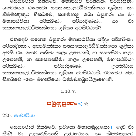
සෙය්‍යථාපි
භික‍්ඛවෙ
,
මහාපඨවි
පරික‍්ඛයං
පරියාදානං
ගච‍්ඡෙය්‍ය
ඨපෙත්‍වා
සත‍්තකොලට‍්ඨිමත‍්තියො
ගුළිකා
.
තං
කිම‍්මඤ‍්ඤථ
භික‍්ඛවෙ
,
කතමන‍්නු
ඛො
බහුතරං
යං
වා
මහාපඨවියා
පරික‍්ඛීණං
පරියාදිණ‍්ණං
,
යා
වා
සත‍්තකොලට‍්ඨිමත‍්තියො
ගුළිකා
අවසිට‍්ඨාති
?
එතදෙව
භන‍්තෙ
බහුතරං
මහාපඨවියා
යදිදං
පරික‍්ඛීණං
පරියාදින‍්නං
.
අප‍්පමත‍්තිකා
සත‍්තකොලට‍්ඨිමත‍්තියො
ගුළිකා
අවසිට‍්ඨා
.
නෙව
සතිමං
කලං
උපෙන‍්ති
,
න
සහස‍්සිමං
කලං
උපෙන‍්ති
,
න
සතසහස‍්සිමං
කලං
උපෙන‍්ති
,
මහාපඨවියා
පරික‍්ඛීණං
පරියාදිණ‍්ණං
උපනිධාය
සත‍්තකොලට‍්ඨිමත‍්තියො
ගුළිකා
අවසිට‍්ඨාති
.
එවමෙව
ඛො
භික‍්ඛවෙ
-
පෙ
-
මහත්‍ථියො
ධම‍්මචක‍්ඛුපටිලාභොති
.
1. 10. 7.
සමුද‍්දසුත‍්තං
220.
සාවත්‍ථියං
–
සෙය්‍යථාපි
භික‍්ඛවෙ
,
පුරිසො
මහාසමුද‍්දතො
ද‍්වෙ
වා
1
තීණි
වා
උදකඵුසිතානි
උද‍්ධරෙය්‍ය
.
තං
කිම‍්මඤ‍්ඤථ