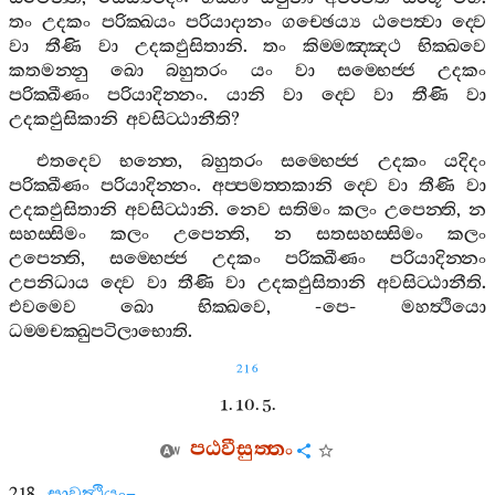
තං
උදකං
පරික‍්ඛයං
පරියාදානං
ගච‍්ඡෙය්‍ය
ඨපෙත්‍වා
ද‍්වෙ
වා
තීණි
වා
උදකඵුසිතානි
.
තං
කිම‍්මඤ‍්ඤථ
භික‍්ඛවෙ
කතමන‍්නු
ඛො
බහුතරං
යං
වා
සම‍්භෙජ‍්ජ
උදකං
පරික‍්ඛීණං
පරියාදින‍්නං
.
යානි
වා
ද‍්වෙ
වා
තීණි
වා
උදකඵුසිකානි
අවසිට‍්ඨානීති
?
එතදෙව
භන‍්තෙ
,
බහුතරං
සම‍්භෙජ‍්ජ
උදකං
යදිදං
පරික‍්ඛීණං
පරියාදින‍්නං
.
අප‍්පමත‍්තකානි
ද‍්වෙ
වා
තීණි
වා
උදකඵුසිතානි
අවසිට‍්ඨානි
.
නෙව
සතිමං
කලං
උපෙන‍්ති
,
න
සහස‍්සිමං
කලං
උපෙන‍්ති
,
න
සතසහස‍්සිමං
කලං
උපෙන‍්ති
,
සම‍්භෙජ‍්ජ
උදකං
පරික‍්ඛීණං
පරියාදින‍්නං
උපනිධාය
ද‍්වෙ
වා
තීණි
වා
උදකඵුසිතානි
අවසිට‍්ඨානීති
.
එවමෙව
ඛො
භික‍්ඛවෙ
, -
පෙ
-
මහත්‍ථියො
ධම‍්මචක‍්ඛුපටිලාභොති
.
216
1. 10. 5.
පඨවීසුත‍්තං
218.
සාවත්‍ථියං
–