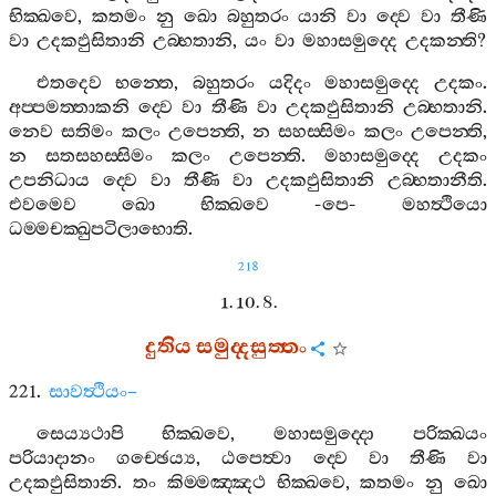
භික‍්ඛවෙ
,
කතමං
නු
ඛො
බහුතරං
යානි
වා
ද‍්වෙ
වා
තීණි
වා
උදකඵුසිතානි
උබ‍්භතානි
,
යං
වා
මහාසමුද‍්දෙ
උදකන‍්ති
?
එතදෙව
භන‍්තෙ
,
බහුතරං
යදිදං
මහාසමුද‍්දෙ
උදකං
.
අප‍්පමත‍්තාකනි
ද‍්වෙ
වා
තීණි
වා
උදකඵුසිතානි
උබ‍්භතානි
.
නෙව
සතිමං
කලං
උපෙන‍්ති
,
න
සහස‍්සිමං
කලං
උපෙන‍්ති
,
න
සතසහස‍්සිමං
කලං
උපෙන‍්ති
.
මහාසමුද‍්දෙ
උදකං
උපනිධාය
ද‍්වෙ
වා
තීණි
වා
උදකඵුසිතානි
උබ‍්භතානීති
.
එවමෙව
ඛො
භික‍්ඛවෙ
-
පෙ
-
මහත්‍ථියො
ධම‍්මචක‍්ඛුපටිලාභොති
.
218
1. 10. 8.
දුතිය
සමුද‍්දසුත‍්තං
221.
සාවත්‍ථියං
–
සෙය්‍යථාපි
භික‍්ඛවෙ
,
මහාසමුද‍්දො
පරික‍්ඛයං
පරියාදානං
ගච‍්ඡෙය්‍ය
,
ඨපෙත්‍වා
ද‍්වෙ
වා
තීණි
වා
උදකඵුසිතානි
.
තං
කිම‍්මඤ‍්ඤථ
භික‍්ඛවෙ
,
කතමං
නු
ඛො