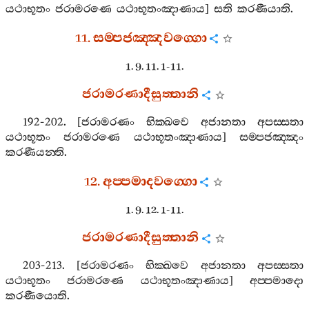
යථාභූතං
ජරාමරණෙ
යථාභූතංඤාණාය
]
සති
කරණීයාති
.
11.
සම‍්පජඤ‍්ඤවග‍්ගො
1. 9. 11. 1-11.
ජරාමරණාදීසුත‍්තානි
192-202. [
ජරාමරණං
භික‍්ඛවෙ
අජානතා
අපස‍්සතා
යථාභූතං
ජරාමරණෙ
යථාභූතංඤාණාය
]
සම‍්පජඤ‍්ඤං
කරණීයන‍්ති
.
12.
අප‍්පමාදවග‍්ගො
1. 9. 12. 1-11.
ජරාමරණාදීසුත‍්තානි
203-213. [
ජරාමරණං
භික‍්ඛවෙ
අජානතා
අපස‍්සතා
යථාභූතං
ජරාමරණෙ
යථාභූතංඤාණාය
]
අප‍්පමාදො
කරණීයොති
.