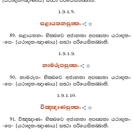
[
යථාභූතංඤාණාය
]
සත්‍ථා
පරියෙසිතබ‍්බාති
.
1. 9. 1. 8.
සළායතනසුත‍්තං
89.
සළායතනං
භික‍්ඛවෙ
අජානතා
අපස‍්සතා
යථාභූතං
-
පෙ
- [
යථාභූතංඤාණාය
]
සත්‍ථා
පරියෙසිතබ‍්බාති
.
1. 9. 1. 9.
නාමරූපසුත‍්තං
90.
නාමරූපං
භික‍්ඛවෙ
අජානතා
අපස‍්සතා
යථාභූතං
-
පෙ
- [
යථාභූතංඤාණාය
]
සත්‍ථා
පරියෙසිතබ‍්බාති
.
1. 9. 1. 10.
විඤ‍්ඤාණසුත‍්තං
91.
විඤ‍්ඤාණං
භික‍්ඛවෙ
අජානතා
අපස‍්සතා
යථාභූතං
-
පෙ
- [
යථාභූතංඤාණාය
]
සත්‍ථා
පරියෙසිතබ‍්බාති
.