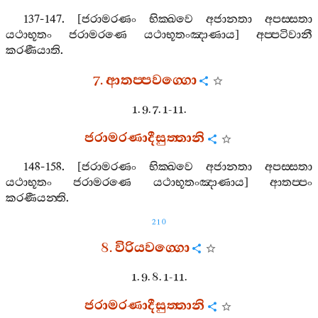
137-147. [
ජරාමරණං
භික‍්ඛවෙ
අජානතා
අපස‍්සතා
යථාභූතං
ජරාමරණෙ
යථාභූතංඤාණාය
]
අප‍්පටිවානී
කරණීයාති
.
7.
ආතප‍්පවග‍්ගො
1. 9. 7. 1-11.
ජරාමරණාදීසුත‍්තානි
148-158. [
ජරාමරණං
භික‍්ඛවෙ
අජානතා
අපස‍්සතා
යථාභූතං
ජරාමරණෙ
යථාභූතංඤාණාය
]
ආතප‍්පං
කරණීයන‍්ති
.
210
8.
විරියවග‍්ගො
1. 9. 8. 1-11.
ජරාමරණාදීසුත‍්තානි