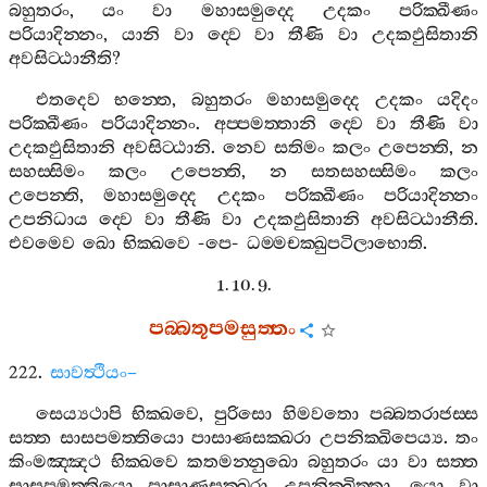
බහුතරං
,
යං
වා
මහාසමුද‍්දෙ
උදකං
පරික‍්ඛීණං
පරියාදින‍්නං
,
යානි
වා
ද‍්වෙ
වා
තීණි
වා
උදකඵුසිතානි
අවසිට‍්ඨානීති
?
එතදෙව
භන‍්තෙ
,
බහුතරං
මහාසමුද‍්දෙ
උදකං
යදිදං
පරික‍්ඛීණං
පරියාදින‍්නං
.
අප‍්පමත‍්තානි
ද‍්වෙ
වා
තීණි
වා
උදකඵුසිතානි
අවසිට‍්ඨානි
.
නෙව
සතිමං
කලං
උපෙන‍්ති
,
න
සහස‍්සිමං
කලං
උපෙන‍්ති
,
න
සතසහස‍්සිමං
කලං
උපෙන‍්ති
,
මහාසමුද‍්දෙ
උදකං
පරික‍්ඛීණං
පරියාදින‍්නං
උපනිධාය
ද‍්වෙ
වා
තීණි
වා
උදකඵුසිතානි
අවසිට‍්ඨානීති
.
එවමෙව
ඛො
භික‍්ඛවෙ
-
පෙ
-
ධම‍්මචක‍්ඛුපටිලාභොති
.
1. 10. 9.
පබ‍්බතූපමසුත‍්තං
222.
සාවත්‍ථියං
–
සෙය්‍යථාපි
භික‍්ඛවෙ
,
පුරිසො
හිමවතො
පබ‍්බතරාජස‍්ස
සත‍්ත
සාසපමත‍්තියො
පාසාණසක‍්ඛරා
උපනික‍්ඛිපෙය්‍ය
.
තං
කිංමඤ‍්ඤථ
භික‍්ඛවෙ
කතමන‍්නුඛො
බහුතරං
යා
වා
සත‍්ත
සාසපමත‍්තියො
පාසාණසක‍්ඛරා
උපනික‍්ඛිත‍්තා
,
යො
වා