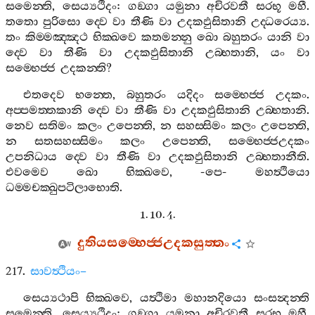
සමෙන‍්ති
,
සෙය්‍යථිදං
:
ගඞ‍්ගා
යමුනා
අචිරවතී
සරභූ
මහී
.
තතො
පුරිසො
ද‍්වෙ
වා
තීණි
වා
උදකඵුසිතානි
උද‍්ධරෙය්‍ය
.
තං
කිම‍්මඤ‍්ඤථ
භික‍්ඛවෙ
කතමන‍්නු
ඛො
බහුතරං
යානි
වා
ද‍්වෙ
වා
තීණි
වා
උදකඵුසිතානි
උබ‍්භතානි
,
යං
වා
සම‍්භෙජ‍්ජ
උදකන‍්ති
?
එතදෙව
භන‍්තෙ
,
බහුතරං
යදිදං
සම‍්භෙජ‍්ජ
උදකං
.
අප‍්පමත‍්තකානි
ද‍්වෙ
වා
තීණි
වා
උදකඵුසිතානි
උබ‍්භතානි
.
නෙව
සතිමං
කලං
උපෙන‍්ති
,
න
සහස‍්සිමං
කලං
උපෙන‍්ති
,
න
සතසහස‍්සිමං
කලං
උපෙන‍්ති
,
සම‍්භෙජ‍්ජඋදකං
උපනිධාය
ද‍්වෙ
වා
තීණි
වා
උදකඵුසිතානි
උබ‍්භතානීති
.
එවමෙව
ඛො
භික‍්ඛවෙ
, -
පෙ
-
මහත්‍ථියො
ධම‍්මචක‍්ඛුපටිලාභොති
.
1. 10. 4.
දුතියසම‍්භෙජ‍්ජඋදකසුත‍්තං
217.
සාවත්‍ථියං
–
සෙය්‍යථාපි
භික‍්ඛවෙ
,
යත්‍ථිමා
මහානදියො
සංසන්‍දන‍්ති
සමෙන‍්ති
,
සෙය්‍යථිදං
:
ගඞ‍්ගා
යමුනා
අචිරවතී
සරභූ
මහී
.