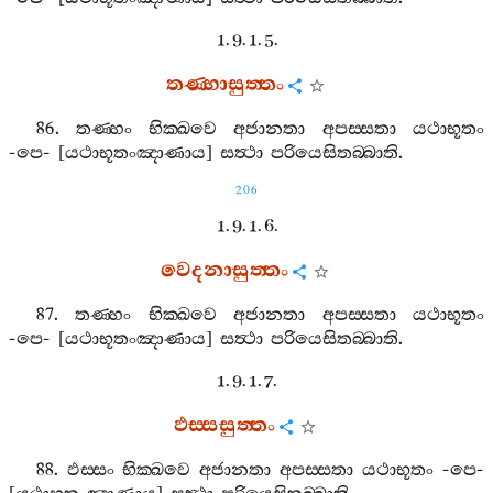
1. 9. 1. 5.
තණ‍්හාසුත‍්තං
86.
තණ‍්හං
භික‍්ඛවෙ
අජානතා
අපස‍්සතා
යථාභූතං
-
පෙ
- [
යථාභූතංඤාණාය
]
සත්‍ථා
පරියෙසිතබ‍්බාති
.
206
1. 9. 1. 6.
වෙදනාසුත‍්තං
87.
තණ‍්හං
භික‍්ඛවෙ
අජානතා
අපස‍්සතා
යථාභූතං
-
පෙ
- [
යථාභූතංඤාණාය
]
සත්‍ථා
පරියෙසිතබ‍්බාති
.
1. 9. 1. 7.
ඵස‍්සසුත‍්තං
88.
ඵස‍්සං
භික‍්ඛවෙ
අජානතා
අපස‍්සතා
යථාභූතං
-
පෙ
-