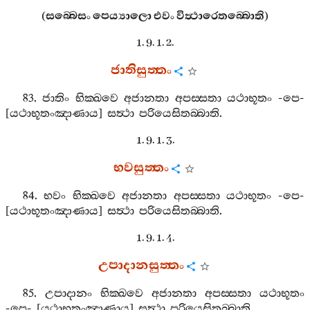
(
සබ‍්බෙසං
පෙය්‍යාලො
එවං
විත්‍ථාරෙතබ‍්බොති
)
1. 9. 1. 2.
ජාතිසුත‍්තං
83.
ජාතිං
භික‍්ඛවෙ
අජානතා
අපස‍්සතා
යථාභූතං
-
පෙ
-
[
යථාභූතංඤාණාය
]
සත්‍ථා
පරියෙසිතබ‍්බාති
.
1. 9. 1. 3.
භවසුත‍්තං
84.
භවං
භික‍්ඛවෙ
අජානතා
අපස‍්සතා
යථාභූතං
-
පෙ
-
[
යථාභූතංඤාණාය
]
සත්‍ථා
පරියෙසිතබ‍්බාති
.
1. 9. 1. 4.
උපාදානසුත‍්තං
85.
උපාදානං
භික‍්ඛවෙ
අජානතා
අපස‍්සතා
යථාභූතං
-
පෙ
- [
යථාභූතංඤාණාය
]
සත්‍ථා
පරියෙසිතබ‍්බාති
.