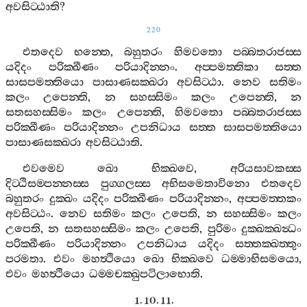
අවසිට‍්ඨාති
?
220
එතදෙව
භන‍්තෙ
,
බහුතරං
හිමවතො
පබ‍්බතරාජස‍්ස
යදිදං
පරික‍්ඛීණං
පරියාදින‍්නං
.
අප‍්පමත‍්තිකා
සත‍්ත
සාසපමත‍්තියො
පාසාණසක‍්ඛරා
අවසිට‍්ඨා
.
නෙව
සතිමං
කලං
උපෙන‍්ති
,
න
සහස‍්සිමං
කලං
උපෙන‍්ති
,
න
සතසහස‍්සිමං
කලං
උපෙන‍්ති
,
හිමවතො
පබ‍්බතරාජස‍්ස
පරික‍්ඛීණං
පරියාදින‍්නං
උපනිධාය
සත‍්ත
සාසපමත‍්තියො
පාසාණසක‍්ඛරා
අවසිට‍්ඨාති
.
එවමෙව
ඛො
භික‍්ඛවෙ
,
අරියසාවකස‍්ස
දිට‍්ඨිසම‍්පන‍්නස‍්ස
පුග‍්ගලස‍්ස
අභිසමෙතාවිනො
එතදෙව
බහුතරං
දුක‍්ඛං
යදිදං
පරික‍්ඛීණං
පරියාදින‍්නං
,
අප‍්පමත‍්තකං
අවසිට‍්ඨං
.
නෙව
සතිමං
කලං
උපෙති
,
න
සහස‍්සිමං
කලං
උපෙති
,
න
සතසහස‍්සිමං
කලං
උපෙති
,
පුරිමං
දුක‍්ඛක‍්ඛන්‍ධං
පරික‍්ඛීණං
පරියාදින‍්නං
උපනිධාය
යදිදං
සත‍්තක‍්ඛත‍්තුං
පරමතා
.
එවං
මහත්‍ථියො
ඛො
භික‍්ඛවෙ
ධම‍්මාභිසමයො
,
එවං
මහත්‍ථියො
ධම‍්මචක‍්ඛුපටිලාභොති
.
1. 10. 11.