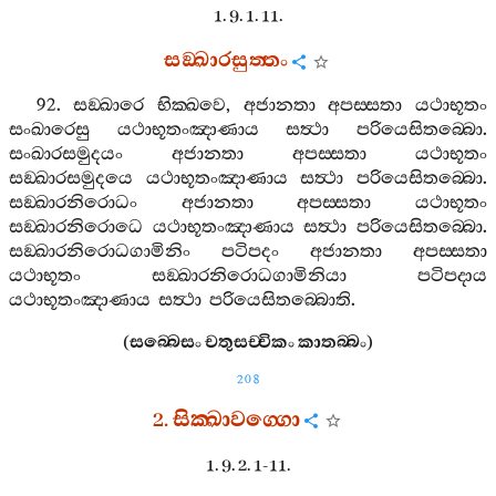
1. 9. 1. 11.
සඞ‍්ඛාරසුත‍්තං
92.
සඞ‍්ඛාරෙ
භික‍්ඛවෙ
,
අජානතා
අපස‍්සතා
යථාභූතං
සංඛාරෙසු
යථාභූතංඤාණාය
සත්‍ථා
පරියෙසිතබ‍්බො
.
සංඛාරසමුදයං
අජානතා
අපස‍්සතා
යථාභූතං
සඞ‍්ඛාරසමුදයෙ
යථාභූතංඤාණාය
සත්‍ථා
පරියෙසිතබ‍්බො
.
සඞ‍්ඛාරනිරොධං
අජානතා
අපස‍්සතා
යථාභූතං
සඞ‍්ඛාරනිරොධෙ
යථාභූතංඤාණාය
සත්‍ථා
පරියෙසිතබ‍්බො
.
සඞ‍්ඛාරනිරොධගාමිනිං
පටිපදං
අජානතා
අපස‍්සතා
යථාභූතං
සඞ‍්ඛාරනිරොධගාමිනියා
පටිපදාය
යථාභූතංඤාණාය
සත්‍ථා
පරියෙසිතබ‍්බොති
.
(
සබ‍්බෙසං
චතුසච‍්චිකං
කාතබ‍්බං
)
208
2.
සික‍්ඛාවග‍්ගො
1. 9. 2. 1-11.