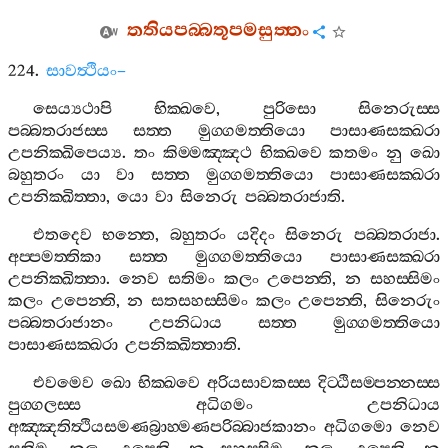
තතියපබ‍්බතූපමසුත‍්තං
224.
සාවත්‍ථියං
–
සෙය්‍යථාපි
භික‍්ඛවෙ
,
පුරිසො
සිනෙරුස‍්ස
පබ‍්බතරාජස‍්ස
සත‍්ත
මුග‍්ගමත‍්තියො
පාසාණසක‍්ඛරා
උපනික‍්ඛිපෙය්‍ය
.
තං
කිම‍්මඤ‍්ඤථ
භික‍්ඛවෙ
කතමං
නු
ඛො
බහුතරං
යා
වා
සත‍්ත
මුග‍්ගමත‍්තියො
පාසාණසක‍්ඛරා
උපනික‍්ඛිත‍්තා
,
යො
වා
සිනෙරු
පබ‍්බතරාජාති
.
එතදෙව
භන‍්තෙ
,
බහුතරං
යදිදං
සිනෙරු
පබ‍්බතරාජා
.
අප‍්පමත‍්තිකා
සත‍්ත
මුග‍්ගමත‍්තියො
පාසාණසක‍්ඛරා
උපනික‍්ඛිත‍්තා
.
නෙව
සතිමං
කලං
උපෙන‍්ති
,
න
සහස‍්සිමං
කලං
උපෙන‍්ති
,
න
සතසහස‍්සිමං
කලං
උපෙන‍්ති
,
සිනෙරුං
පබ‍්බතරාජානං
උපනිධාය
සත‍්ත
මුග‍්ගමත‍්තියො
පාසාණසක‍්ඛරා
උපනික‍්ඛිත‍්තාති
.
එවමෙව
ඛො
භික‍්ඛවෙ
අරියසාවකස‍්ස
දිට‍්ඨිසම‍්පන‍්නස‍්ස
පුග‍්ගලස‍්ස
අධිගමං
උපනිධාය
අඤ‍්ඤතිත්‍ථියසමණබ්‍රාහ‍්මණපරිබ‍්බාජකානං
අධිගමො
නෙව