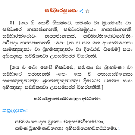
සඞ‍්ඛාරසුත‍්තං
81. [
යෙ
හි
කෙචි
භික‍්ඛවෙ
,
සමණා
වා
බ්‍රාහ‍්මණා
වා
]
සඞ‍්ඛාරෙ
නප‍්පජානන‍්ති
,
සඞ‍්ඛාරසමුදයං
නප‍්පජානන‍්ති
,
සඞ‍්ඛාරනිරොධං
නප‍්පජානන‍්ති
,
සඞ‍්ඛාරනිරොධගාමිනිං
පටිපදං
නප‍්පජානන‍්ති
, -
පෙ
- [
න
ච
පන
තෙ
ආයස‍්මන‍්තො
සාමඤ‍්ඤත්‍ථං
වා
බ්‍රහ‍්මඤ‍්ඤත්‍ථං
වා
දිට‍්ඨෙව
ධම‍්මෙ
]
සයං
අභිඤ‍්ඤා
සච‍්ඡිකත්‍වා
උපසම‍්පජ‍්ජ
විහරන‍්ති
.
[
යෙ
ච
ඛො
කෙචි
භික‍්ඛවෙ
,
සමණා
වා
බ්‍රාහ‍්මණා
වා
සඞ‍්ඛාරෙ
පජානන‍්ති
-
පෙ
-
තෙ
ච
පනායස‍්මන‍්තො
සාමඤ‍්ඤත්‍ථඤ‍්ච
බ්‍රහ‍්මඤ‍්ඤත්‍ථඤ‍්ච
දිට‍්ඨෙව
ධම‍්මෙ
සයං
අභිඤ‍්ඤා
සච‍්ඡිකත්‍වා
උපසම‍්පජ‍්ජ
විහරන‍්තීති
.]
සමණබ්‍රාහ‍්මණවග‍්ගො
අට‍්ඨමො
.
තත්‍රුද‍්දානං
:
පච‍්චයෙකාදස
වුත‍්තා
චතුසච‍්චවිභජ‍්ජනා
,
සමණබ්‍රාහ‍්මණවග‍්ගො
අභිසමයෙභවතට‍්ඨමො
.
1