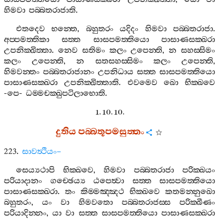
හිමවා
පබ‍්බතරාජාති
.
එතදෙව
භන‍්තෙ
,
බහුතරං
යදිදං
හිමවා
පබ‍්බතරාජා
.
අප‍්පමත‍්තිකා
සත‍්ත
සාසපමත‍්තියො
පාසාණසක‍්ඛරා
උපනික‍්ඛිත‍්තා
.
නෙව
සතිමං
කලං
උපෙන‍්ති
,
න
සහස‍්සිමං
කලං
උපෙන‍්ති
,
න
සතසහස‍්සිමං
කලං
උපෙන‍්ති
,
හිමවන‍්තං
පබ‍්බතරාජානං
උපනිධාය
සත‍්ත
සාසපමත‍්තියො
පාසාණසක‍්ඛරා
උපනික‍්ඛිත‍්තාති
.
එවමෙව
ඛො
භික‍්ඛවෙ
-
පෙ
-
ධම‍්මචක‍්ඛුපටිලාභොති
.
1. 10. 10.
දුතිය
පබ‍්බතූපමසුත‍්තං
223.
සාවත්‍ථියං
–
සෙය්‍යථාපි
භික‍්ඛවෙ
,
හිමවා
පබ‍්බතරාජා
පරික‍්ඛයං
පරියාදානං
ගච‍්ඡෙය්‍ය
ඨපෙත්‍වා
සත‍්ත
සාසපමත‍්තියො
පාසාණසක‍්ඛරා
.
තං
කිම‍්මඤ‍්ඤථ
භික‍්ඛවෙ
කතමන‍්නුඛො
බහුතරං
,
යං
වා
හිමවතො
පබ‍්බතරාජස‍්ස
පරික‍්ඛීණං
පරියාදින‍්නං
,
යා
වා
සත‍්ත
සාසපමත‍්තියො
පාසාණසක‍්ඛරා