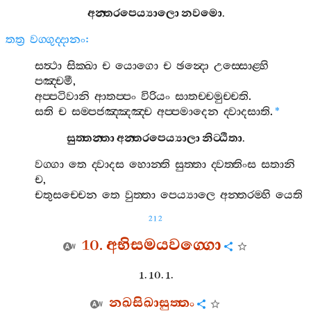
අන‍්තරපෙය්‍යාලො
නවමො
.
තත්‍ර
වග‍්ගුද‍්දානං
:
සත්‍ථා
සික‍්ඛා
ච
යොගො
ච
ඡන්‍දො
උස‍්සොළ‍්හි
පඤ‍්චමී
,
අප‍්පටිවානි
ආතප‍්පං
විරියං
සාතච‍්චමුච‍්චති
.
සති
ච
සම‍්පජඤ‍්ඤඤ‍්ච
අප‍්පමාදෙන
ද‍්වාදසාති
.
*
සුත‍්තන‍්තා
අන‍්තරපෙය්‍යාලා
නිට‍්ඨිතා
.
වග‍්ගා
තෙ
ද‍්වාදස
හොන‍්ති
සුත‍්තා
ද‍්වත‍්තිංස
සතානි
ච
,
චතුසච‍්චෙන
තෙ
වුත‍්තා
පෙය්‍යාලෙ
අන‍්තරම‍්හි
යෙති
212
10.
අභිසමයවග‍්ගො
1. 10. 1.
නඛසිඛාසුත‍්තං