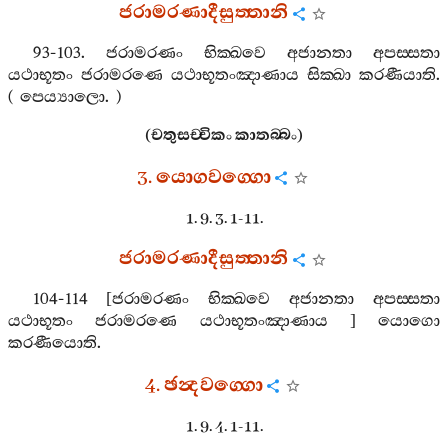
ජරාමරණාදීසුත‍්තානි
93-103.
ජරාමරණං
භික‍්ඛවෙ
අජානතා
අපස‍්සතා
යථාභූතං
ජරාමරණෙ
යථාභූතංඤාණාය
සික‍්ඛා
කරණීයාති
.
(
පෙය්‍යාලො
. )
(
චතුසච‍්චිකං
කාතබ‍්බං
)
3.
යොගවග‍්ගො
1. 9. 3. 1-11.
ජරාමරණාදීසුත‍්තානි
104-114 [
ජරාමරණං
භික‍්ඛවෙ
අජානතා
අපස‍්සතා
යථාභූතං
ජරාමරණෙ
යථාභූතංඤාණාය
]
යොගො
කරණීයොති
.
4.
ඡන්‍දවග‍්ගො
1. 9. 4. 1-11.