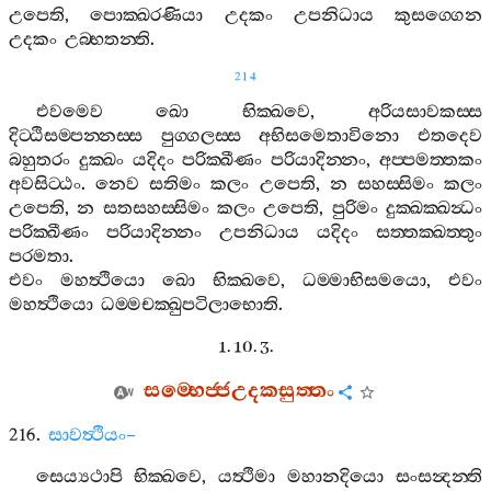
උපෙති
,
පොක‍්ඛරණියා
උදකං
උපනිධාය
කුසග‍්ගෙන
උදකං
උබ‍්භතන‍්ති
.
214
එවමෙව
ඛො
භික‍්ඛවෙ
,
අරියසාවකස‍්ස
දිට‍්ඨිසම‍්පන‍්නස‍්ස
පුග‍්ගලස‍්ස
අභිසමෙතාවිනො
එතදෙව
බහුතරං
දුක‍්ඛං
යදිදං
පරික‍්ඛීණං
පරියාදින‍්නං
,
අප‍්පමත‍්තකං
අවසිට‍්ඨං
.
නෙව
සතිමං
කලං
උපෙති
,
න
සහස‍්සිමං
කලං
උපෙති
,
න
සතසහස‍්සිමං
කලං
උපෙති
,
පුරිමං
දුක‍්ඛක‍්ඛන්‍ධං
පරික‍්ඛීණං
පරියාදින‍්නං
උපනිධාය
යදිදං
සත‍්තක‍්ඛත‍්තුං
පරමතා
.
එවං
මහත්‍ථියො
ඛො
භික‍්ඛවෙ
,
ධම‍්මාභිසමයො
,
එවං
මහත්‍ථියො
ධම‍්මචක‍්ඛුපටිලාභොති
.
1. 10. 3.
සම‍්භෙජ‍්ජඋදකසුත‍්තං
216.
සාවත්‍ථියං
–
සෙය්‍යථාපි
භික‍්ඛවෙ
,
යත්‍ථිමා
මහානදියො
සංසන්‍දන‍්ති