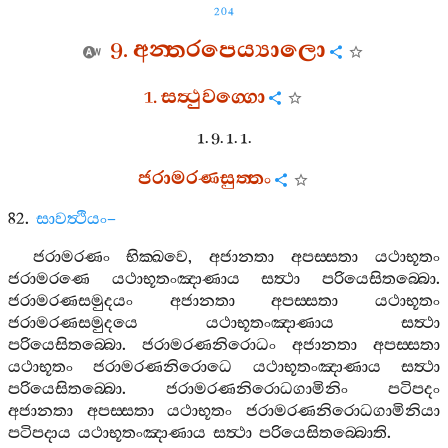
204
9.
අන‍්තරපෙය්‍යාලො
1.
සත්‍ථුවග‍්ගො
1. 9. 1. 1.
ජරාමරණසුත‍්තං
82.
සාවත්‍ථියං
–
ජරාමරණං
භික‍්ඛවෙ
,
අජානතා
අපස‍්සතා
යථාභූතං
ජරාමරණෙ
යථාභූතංඤාණාය
සත්‍ථා
පරියෙසිතබ‍්බො
.
ජරාමරණසමුදයං
අජානතා
අපස‍්සතා
යථාභූතං
ජරාමරණසමුදයෙ
යථාභූතංඤාණාය
සත්‍ථා
පරියෙසිතබ‍්බො
.
ජරාමරණනිරොධං
අජානතා
අපස‍්සතා
යථාභූතං
ජරාමරණනිරොධෙ
යථාභූතංඤාණාය
සත්‍ථා
පරියෙසිතබ‍්බො
.
ජරාමරණනිරොධගාමිනිං
පටිපදං
අජානතා
අපස‍්සතා
යථාභූතං
ජරාමරණනිරොධගාමිනියා
පටිපදාය
යථාභූතංඤාණාය
සත්‍ථා
පරියෙසිතබ‍්බොති
.