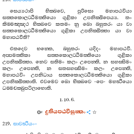
සෙය්‍යථාපි
භික‍්ඛවෙ
,
පුරිසො
මහාපඨවියා
සත‍්තකොලට‍්ඨිමත‍්තියො
ගුළිකා
උපනික‍්ඛිපෙය්‍ය
.
තං
කිම‍්මඤ‍්ඤථ
භික‍්ඛවෙ
කතමං
නු
ඛො
බහුතරං
යා
වා
සත‍්තකොලට‍්ඨිමත‍්තියො
ගුළිකා
උපනික‍්ඛිත‍්තා
යා
වා
මහාපඨවීති
?
එතදෙව
භන‍්තෙ
,
බහුතරං
යදිදං
මහාපඨවී
.
අප‍්පමත‍්තිකා
සත‍්තකොලට‍්ඨිමත‍්තියො
ගුළිකා
උපනික‍්ඛිත‍්තා
.
නෙව
සතිමං
කලං
උපෙන‍්ති
,
න
සහස‍්සිමං
කලං
උපෙන‍්ති
,
න
සතසහස‍්සිමං
කලං
උපෙන‍්ති
,
මහාපඨවිං
උපනිධාය
සත‍්තකොලට‍්ඨිමත‍්තියො
ගුළිකා
උපනික‍්ඛිත‍්තාති
.
එවමෙව
ඛො
භික‍්ඛවෙ
-
පෙ
-
මහත්‍ථියො
ධම‍්මචක‍්ඛුපටිලාභොති
.
1. 10. 6.
දුතියපඨවීසුත‍්තං
219.
සාවත්‍ථියං
–