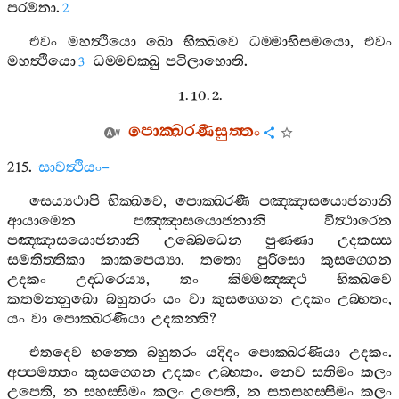
පරමතා
.
2
එවං
මහත්‍ථියො
ඛො
භික‍්ඛවෙ
ධම‍්මාභිසමයො
,
එවං
මහත්‍ථියො
ධම‍්මචක‍්ඛු
පටිලාභොති
.
3
1. 10. 2.
පොක‍්ඛරණීසුත‍්තං
215.
සාවත්‍ථියං
–
සෙය්‍යථාපි
භික‍්ඛවෙ
,
පොක‍්ඛරණී
පඤ‍්ඤාසයොජනානි
ආයාමෙන
පඤ‍්ඤාසයොජනානි
විත්‍ථාරෙන
පඤ‍්ඤාසයොජනානි
උබ‍්බෙධෙන
පුණ‍්ණා
උදකස‍්ස
සමතිත‍්තිකා
කාකපෙය්‍යා
.
තතො
පුරිසො
කුසග‍්ගෙන
උදකං
උද‍්ධරෙය්‍ය
,
තං
කිම‍්මඤ‍්ඤථ
භික‍්ඛවෙ
කතමන‍්නුඛො
බහුතරං
යං
වා
කුසග‍්ගෙන
උදකං
උබ‍්භතං
,
යං
වා
පොක‍්ඛරණියා
උදකන‍්ති
?
එතදෙව
භන‍්තෙ
බහුතරං
යදිදං
පොක‍්ඛරණියා
උදකං
.
අප‍්පමත‍්තං
කුසග‍්ගෙන
උදකං
උබ‍්භතං
.
නෙව
සතිමං
කලං
උපෙති
,
න
සහස‍්සිමං
කලං
උපෙති
,
න
සතසහස‍්සිමං
කලං