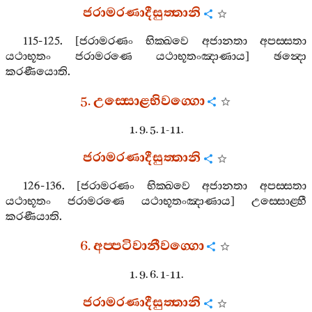
ජරාමරණාදීසුත‍්තානි
115-125. [
ජරාමරණං
භික‍්ඛවෙ
අජානතා
අපස‍්සතා
යථාභූතං
ජරාමරණෙ
යථාභූතංඤාණාය
]
ඡන්‍දො
කරණීයොති
.
5.
උස‍්සොළභිවග‍්ගො
1. 9. 5. 1-11.
ජරාමරණාදීසුත‍්තානි
126-136. [
ජරාමරණං
භික‍්ඛවෙ
අජානතා
අපස‍්සතා
යථාභූතං
ජරාමරණෙ
යථාභූතංඤාණාය
]
උස‍්සොළ‍්හී
කරණීයාති
.
6.
අප‍්පටිවානීවග‍්ගො
1. 9. 6. 1-11.
ජරාමරණාදීසුත‍්තානි