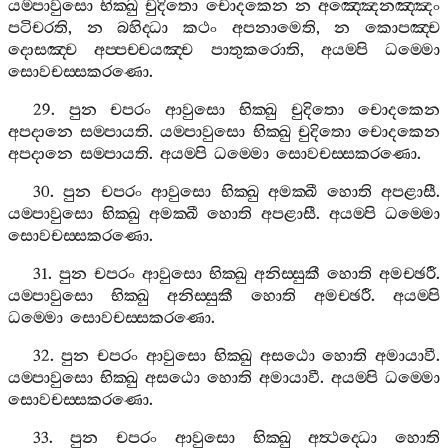
යම‍්පාවුසො
භික‍්ඛු
චුදිතො
චොදකෙන
න
අඤ‍්ඤෙනඤ‍්ඤං
පටිචරති
,
න
බහිද‍්ධා
කථං
අපනාමෙති
,
න
කොපඤ‍්ච
දොසඤ‍්ච
අප‍්පච‍්චයඤ‍්ච
පාතුකරොති
,
අයම‍්පි
ධම‍්මො
සොවචස‍්සකරණො
.
29.
පුන
චපරං
ආවුසො
භික‍්ඛු
චුදිතො
චොදකෙන
අපදානෙ
සම‍්පායති
.
යම‍්පාවුසො
භික‍්ඛු
චුදිතො
චොදකෙන
අපදානෙ
සම‍්පායති
.
අයම‍්පි
ධම‍්මො
සොවචස‍්සකරණො
.
30.
පුන
චපරං
ආවුසො
භික‍්ඛු
අමක‍්ඛී
හොති
අපළාසී
.
යම‍්පාවුසො
භික‍්ඛු
අමක‍්ඛී
හොති
අපළාසී
.
අයම‍්පි
ධම‍්මො
සොවචස‍්සකරණො
.
31.
පුන
චපරං
ආවුසො
භික‍්ඛු
අනිස‍්සුකී
හොති
අමච‍්ඡරී
.
යම‍්පාවුසො
භික‍්ඛු
අනිස‍්සුකී
හොති
අමච‍්ඡරී
.
අයම‍්පි
ධම‍්මො
සොවචස‍්සකරණො
.
32.
පුන
චපරං
ආවුසො
භික‍්ඛු
අසඨො
හොති
අමායාවී
.
යම‍්පාවුසො
භික‍්ඛු
අසඨො
හොති
අමායාවී
.
අයම‍්පි
ධම‍්මො
සොවචස‍්සකරණො
.
33.
පුන
චපරං
ආවුසො
භික‍්ඛු
අත්‍ථද‍්ධො
හොති