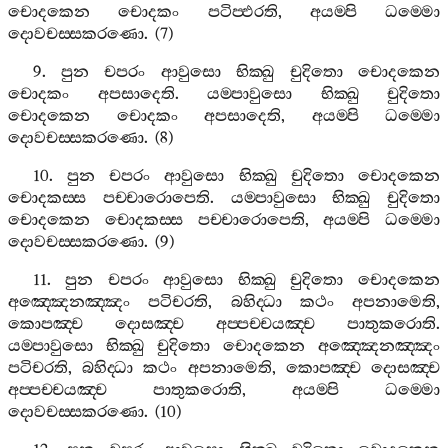
චොදකෙන
චොදකං
පටිප‍්ඵරති
,
අයම‍්පි
ධම‍්මො
දොවචස‍්සකරණො
. (7)
9.
පුන
චපරං
ආවුසො
භික‍්ඛු
චුදිතො
චොදකෙන
චොදකං
අපසාදෙති
.
යම‍්පාවුසො
භික‍්ඛු
චුදිතො
චොදකෙන
චොදකං
අපසාදෙති
,
අයම‍්පි
ධම‍්මො
දොවචස‍්සකරණො
. (8)
10.
පුන
චපරං
ආවුසො
භික‍්ඛු
චුදිතො
චොදකෙන
චොදකස‍්ස
පච‍්චාරොපෙති
.
යම‍්පාවුසො
භික‍්ඛු
චුදිතො
චොදකෙන
චොදකස‍්ස
පච‍්චාරොපෙති
,
අයම‍්පි
ධම‍්මො
දොවචස‍්සකරණො
. (9)
11.
පුන
චපරං
ආවුසො
භික‍්ඛු
චුදිතො
චොදකෙන
අඤ‍්ඤෙනඤ‍්ඤං
පටිචරති
,
බහිද‍්ධා
කථං
අපනාමෙති
,
කොපඤ‍්ච
දොසඤ‍්ච
අප‍්පච‍්චයඤ‍්ච
පාතුකරොති
.
යම‍්පාවුසො
භික‍්ඛු
චුදිතො
චොදකෙන
අඤ‍්ඤෙනඤ‍්ඤං
පටිචරති
,
බහිද‍්ධා
කථං
අපනාමෙති
,
කොපඤ‍්ච
දොසඤ‍්ච
අප‍්පච‍්චයඤ‍්ච
පාතුකරොති
,
අයම‍්පි
ධම‍්මො
දොවචස‍්සකරණො
. (10)