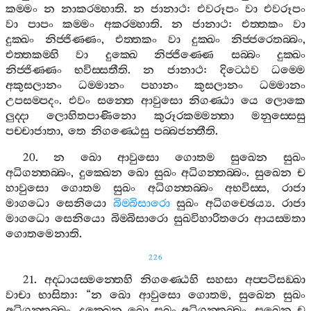
කම‍්මං
න
නාකරම‍්හාති
.
න
ජානාථ
:
එවරූපං
වා
එවරූපං
වා
පාපං
කම‍්මං
අකරම‍්හාති
.
න
ජානාථ
:
එත‍්තකං
වා
දුක‍්ඛං
නිජ‍්ජිණ‍්ණං
,
එත‍්තකං
වා
දුක‍්ඛං
නිජ‍්ජරෙතබ‍්බං
,
එත‍්තකම‍්හි
වා
දුක‍්ඛෙ
නිජ‍්ජිණ‍්ණෙ
සබ‍්බං
දුක‍්ඛං
නිජ‍්ජිණ‍්ණං
භවිස‍්සතීති
.
න
ජානාථ
:
දිට‍්ඨෙව
ධම‍්මෙ
අකුසලානං
ධම‍්මානං
පහානං
කුසලානං
ධම‍්මානං
උපසම‍්පදං
.
එවං
සන‍්තෙ
ආවුසො
නිගණ‍්ඨා
යෙ
ලොකෙ
ලුද‍්දා
ලොහිතපාණිනො
කුරූරකම‍්මන‍්තා
මනුස‍්සෙසු
පච‍්චාජාතා
,
තෙ
නිගණ‍්ඨෙසු
පබ‍්බජන‍්තීති
.
20.
න
ඛො
ආවුසො
ගොතම
සුඛෙන
සුඛං
අධිගන‍්තබ‍්බං
,
දුක‍්ඛෙන
ඛො
සුඛං
අධිගන‍්තබ‍්බං
.
සුඛෙන
ච
හාවුසො
ගොතම
සුඛං
අධිගන‍්තබ‍්බං
අභවිස‍්ස
,
රාජා
මාගධො
සෙනියො
බිම‍්බිසාරො
සුඛං
අධිගච‍්ඡෙය්‍ය
.
රාජා
මාගධො
සෙනියො
බිම‍්බිසාරො
සුඛවිහාරිතරො
ආයස‍්මතා
ගොතමෙනාති
.
226
21.
අද‍්ධායස‍්මන‍්තෙහි
නිගණ‍්ඨෙහි
සහසා
අප‍්පටිසඞ‍්ඛා
වාචා
භාසිතා
: “
න
ඛො
ආවුසො
ගොතම
,
සුඛෙන
සුඛං
අධිගන‍්තබ‍්බං
.
දුක‍්ඛෙන
ඛො
සුඛං
අධිගන‍්තබ‍්බං
.
සුඛෙන
ච