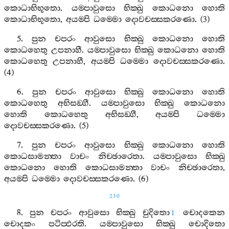
කොධාභිභූතො
.
යම‍්පාවුසො
භික‍්ඛු
කොධනො
හොති
කොධාභිභූතො
,
අයම‍්පි
ධම‍්මො
දොවචස‍්සකරණො
. (3)
5.
පුන
චපරං
ආවුසො
භික‍්ඛු
කොධනො
හොති
කොධහෙතු
උපනාහී
.
යම‍්පාවුසො
භික‍්ඛු
කොධනො
හොති
කොධහෙතු
උපනාහී
,
අයම‍්පි
ධම‍්මො
දොවචස‍්සකරණො
.
(4)
6.
පුන
චපරං
ආවුසො
භික‍්ඛු
කොධනො
හොති
කොධහෙතු
අභිසඞ‍්ගී
.
යම‍්පාවුසො
භික‍්ඛු
කොධනො
හොති
කොධහෙතු
අභිසඞ‍්ගී
,
අයම‍්පි
ධම‍්මො
දොවචස‍්සකරණො
. (5)
7.
පුන
චපරං
ආවුසො
භික‍්ඛු
කොධනො
හොති
කොධසාමන‍්තා
වාචං
නිච‍්ඡාරෙතා
.
යම‍්පාවුසො
භික‍්ඛු
කොධනො
හොති
කොධසාමන‍්තා
වාචං
නිච‍්ඡාරෙතා
,
අයම‍්පි
ධම‍්මො
දොවචස‍්සකරණො
. (6)
230
8.
පුන
චපරං
ආවුසො
භික‍්ඛු
චුදිතො
චොදකෙන
1
චොදකං
පටිප‍්ඵරති
.
යම‍්පාවුසො
භික‍්ඛු
චොදිතො