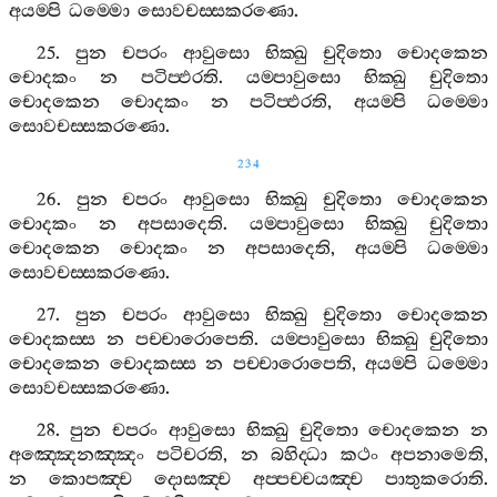
අයම‍්පි
ධම‍්මො
සොවචස‍්සකරණො
.
25.
පුන
චපරං
ආවුසො
භික‍්ඛු
චුදිතො
චොදකෙන
චොදකං
න
පටිප‍්ඵරති
.
යම‍්පාවුසො
භික‍්ඛු
චුදිතො
චොදකෙන
චොදකං
න
පටිප‍්ඵරති
,
අයම‍්පි
ධම‍්මො
සොවචස‍්සකරණො
.
234
26.
පුන
චපරං
ආවුසො
භික‍්ඛු
චුදිතො
චොදකෙන
චොදකං
න
අපසාදෙති
.
යම‍්පාවුසො
භික‍්ඛු
චුදිතො
චොදකෙන
චොදකං
න
අපසාදෙති
,
අයම‍්පි
ධම‍්මො
සොවචස‍්සකරණො
.
27.
පුන
චපරං
ආවුසො
භික‍්ඛු
චුදිතො
චොදකෙන
චොදකස‍්ස
න
පච‍්චාරොපෙති
.
යම‍්පාවුසො
භික‍්ඛු
චුදිතො
චොදකෙන
චොදකස‍්ස
න
පච‍්චාරොපෙති
,
අයම‍්පි
ධම‍්මො
සොවචස‍්සකරණො
.
28.
පුන
චපරං
ආවුසො
භික‍්ඛු
චුදිතො
චොදකෙන
න
අඤ‍්ඤෙනඤ‍්ඤං
පටිචරති
,
න
බහිද‍්ධා
කථං
අපනාමෙති
,
න
කොපඤ‍්ච
දොසඤ‍්ච
අප‍්පච‍්චයඤ‍්ච
පාතුකරොති
.