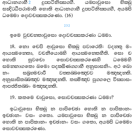
ආධානගාහී
දුප‍්පටිනිස‍්සග‍්ගී
.
යම‍්පාවුසො
භික‍්ඛු
2
සන්‍දිට‍්ඨිපරාමාසී
හොති
ආධානගාහී
දුප‍්පටිනිස‍්සග‍්ගී
,
අයම‍්පි
ධම‍්මො
දොවචස‍්සකරණො
. (16)
232
ඉමෙ
වුච‍්චන‍්තාවුසො
දොවචස‍්සකරණා
ධම‍්මා
.
18.
නො
චෙපි
ආවුසො
භික‍්ඛු
පවාරෙති
:
වදන‍්තු
මං
ආයස‍්මන‍්තො
,
වචනීයොම‍්හි
ආයස‍්මන‍්තෙහීති
.
සො
ච
හොති
සුවචො
සොවචස‍්සකරණෙහි
ධම‍්මෙහි
සමන‍්නාගතො
ඛමො
පදක‍්ඛිණග‍්ගාහී
අනුසාසනිං
.
අථ
ඛො
නං
සබ්‍රහ‍්මචාරී
වත‍්තබ‍්බඤ‍්චෙව
මඤ‍්ඤන‍්ති
.
අනුසාසිතබ‍්බඤ‍්ච
මඤ‍්ඤන‍්ති
.
තස‍්මිඤ‍්ච
පුග‍්ගලෙ
විස‍්සාසං
ආපජ‍්ජිතබ‍්බං
මඤ‍්ඤන‍්ති
.
19.
කතමෙ
චාවුසො
,
සොවචස‍්සකරණා
ධම‍්මා
?
ඉධාවුසො
භික‍්ඛු
න
පාපිච‍්ඡො
හොති
න
පාපිකානං
ඉච‍්ඡානං
වසං
ගතො
.
යම‍්පාවුසො
භික‍්ඛු
න
පාපිච‍්ඡො
හොති
න
පාපිකානං
ඉච‍්ඡානං
වසං
ගතො
,
අයම‍්පි
ධම‍්මො
සොවචස‍්සකරණො
.