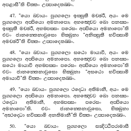
අපළාසී
”
ති
චිත‍්තං
උප‍්පාදෙතබ‍්බං
.
47. “
යො
ඛ‍්වායං
පුග‍්ගලො
ඉස‍්සුකී
මච‍්ඡරී
,
අයං
මෙ
පුග‍්ගලො
අප‍්පියො
අමනාපො
;
අහඤ‍්චෙව
ඛො
පනස‍්සං
ඉස‍්සුකී
මච‍්ඡරී
,
අහම‍්පස‍්සං
පරෙසං
අප‍්පියො
අමනාපො
”
ති
එවං
ජානන‍්තෙනාවුසො
භික‍්ඛුනා
“
අනිස‍්සුකී
භවිස‍්සාමි
අමච‍්ඡරී
”
ති
චිත‍්තං
උප‍්පාදෙතබ‍්බං
.
48. “
යො
ඛ‍්වායං
පුග‍්ගලො
සඨො
මායාවී
,
අයං
මෙ
පුග‍්ගලො
අප‍්පියො
අමනාපො
.
අහඤ‍්චෙව
ඛො
පනස‍්සං
සඨො
මායාවී
අහම‍්පස‍්සං
පරෙසං
අප‍්පියො
අමනාපො
”
ති
එවං
ජානන‍්තෙනාවුසො
භික‍්ඛුනා
“
අසඨො
භවිස‍්සාමි
අමායාවී
”
ති
චිත‍්තං
උප‍්පාදෙතබ‍්බං
.
49. “
යො
ඛ‍්වායං
පුග‍්ගලො
ථද‍්ධො
අතිමානී
,
අයං
මෙ
පුග‍්ගලො
අප‍්පියො
අමනාපො
.
අහඤ‍්චෙව
ඛො
පනස‍්සං
ථද‍්ධො
අතිමානී
,
අහම‍්පස‍්සං
පරෙසං
අප‍්පියො
අමනාපො
”
ති
.
එවං
ජානන‍්තෙනාවුසො
,
භික‍්ඛුනා
“
අත්‍ථද‍්ධො
භවිස‍්සාමි
අනතිමානී
”
ති
චිත‍්තං
උප‍්පාදෙතබ‍්බං
.
50. “
යො
ඛ‍්වායං
පුග‍්ගලො
සන්‍දිට‍්ඨිපරාමාසී