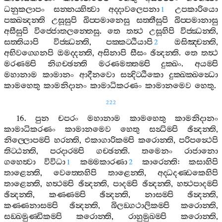
ධනුකලාපං
සන‍්නය‍්හිත්‍වා
අද‍්දාවලෙපනා
උපකාරියො
1
පක‍්ඛන්‍දන‍්ති
උසූසුපි
ඛිප‍්පමානෙසු
සත‍්තීසුපි
ඛිප‍්පමානාසු
අසීසුපි
විජ‍්ජොතලන‍්තෙසු
.
තෙ
තත්‍ථ
උසූහිපි
විජ‍්ඣන‍්ති
,
සත‍්තියාපි
විජ‍්ඣන‍්ති
,
පක‍්කට‍්ඨියාපි
ඔසිඤ‍්චන‍්ති
,
2
අභිවග‍්ගෙනපි
ඔමද‍්දන‍්ති
,
අසිනාපි
සීසං
ඡින්‍දන‍්ති
.
තෙ
තත්‍ථ
මරණම‍්පි
නිගච‍්ඡන‍්ති
මරණමත‍්තම‍්පි
දුක‍්ඛං
.
අයම‍්පි
මහානාම
කාමානං
ආදීනවො
සන්‍දිට‍්ඨිකො
දුක‍්ඛක‍්ඛන්‍ධො
කාමහෙතු
කාමනිදානං
කාමාධිකරණං
කාමානමෙව
හෙතු
.
222
16.
පුන
චපරං
මහානාම
කාමහෙතු
කාමනිදානං
කාමාධිකරණං
කාමානමෙව
හෙතු
සන්‍ධිම‍්පි
ඡින්‍දන‍්ති
,
නිල‍්ලොපම‍්පි
හරන‍්ති
,
එකාගාරිකම‍්පි
කරොන‍්ති
,
පරිපන්‍ථෙපි
තිට‍්ඨන‍්ති
,
පරදාරම‍්පි
ගච‍්ඡන‍්ති
.
තමෙනං
රාජානො
ගහෙත්‍වා
විවිධා
කම‍්මකාරණා
කාරෙන‍්ති
:
කසාහිපි
1
2
තාළෙන‍්ති
,
වෙත‍්තෙහිපි
තාළෙන‍්ති
,
අද‍්ධදණ‍්ඩකෙහිපි
තාළෙන‍්ති
,
හත්‍ථම‍්පි
ඡින්‍දන‍්ති
,
පාදම‍්පි
ඡින්‍දන‍්ති
,
හත්‍ථපාදම‍්පි
ඡින්‍දන‍්ති
,
කණ‍්ණම‍්පි
ඡින්‍දන‍්ති
,
නාසම‍්පි
ඡින්‍දන‍්ති
,
කණ‍්ණනාසම‍්පි
ඡින්‍දන‍්ති
,
බිලඞ‍්ගථාලිකම‍්පි
කරොන‍්ති
,
සඞ‍්ඛමුණ‍්ඩිකම‍්පි
කරොන‍්ති
,
රාහුමුඛම‍්පි
කරොන‍්ති
,