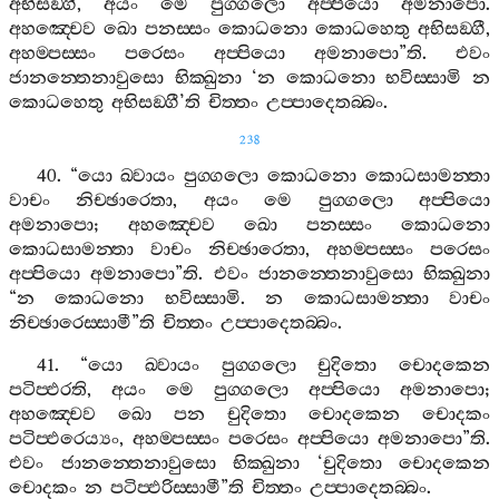
අභිසඞ‍්ගී
,
අයං
මෙ
පුග‍්ගලො
අප‍්පියො
අමනාපො
.
අහඤ‍්චෙව
ඛො
පනස‍්සං
කොධනො
කොධහෙතු
අභිසඞ‍්ගී
,
අහම‍්පස‍්සං
පරෙසං
අප‍්පියො
අමනාපො
”
ති
.
එවං
ජානන‍්තෙනාවුසො
භික‍්ඛුනා
‘
න
කොධනො
භවිස‍්සාමි
න
කොධහෙතු
අභිසඞ‍්ගී
’
ති
චිත‍්තං
උප‍්පාදෙතබ‍්බං
.
238
40. “
යො
ඛ‍්වායං
පුග‍්ගලො
කොධනො
කොධසාමන‍්තා
වාචං
නිච‍්ඡාරෙතා
,
අයං
මෙ
පුග‍්ගලො
අප‍්පියො
අමනාපො
;
අහඤ‍්චෙව
ඛො
පනස‍්සං
කොධනො
කොධසාමන‍්තා
වාචං
නිච‍්ඡාරෙතා
,
අහම‍්පස‍්සං
පරෙසං
අප‍්පියො
අමනාපො
”
ති
.
එවං
ජානන‍්තෙනාවුසො
භික‍්ඛුනා
“
න
කොධනො
භවිස‍්සාමි
.
න
කොධසාමන‍්තා
වාචං
නිච‍්ඡාරෙස‍්සාමී
”
ති
චිත‍්තං
උප‍්පාදෙතබ‍්බං
.
41. “
යො
ඛ‍්වායං
පුග‍්ගලො
චුදිතො
චොදකෙන
පටිප‍්ඵරති
,
අයං
මෙ
පුග‍්ගලො
අප‍්පියො
අමනාපො
;
අහඤ‍්චෙව
ඛො
පන
චුදිතො
චොදකෙන
චොදකං
පටිප‍්ඵරෙය්‍යං
,
අහම‍්පස‍්සං
පරෙසං
අප‍්පියො
අමනාපො
”
ති
.
එවං
ජානන‍්තෙනාවුසො
භික‍්ඛුනා
‘
චුදිතො
චොදකෙන
චොදකං
න
පටිප‍්ඵරිස‍්සාමී
”
ති
චිත‍්තං
උප‍්පාදෙතබ‍්බං
.