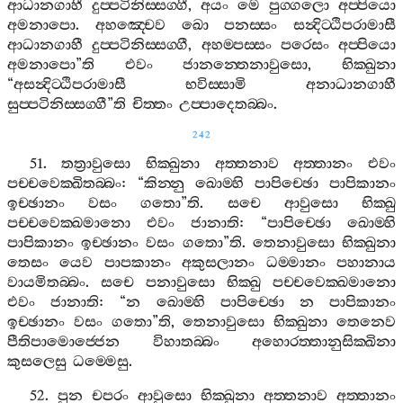
ආධානගාහී
දුප‍්පටිනිස‍්සග‍්ගී
,
අයං
මෙ
පුග‍්ගලො
අප‍්පියො
අමනාපො
.
අහඤ‍්චෙව
ඛො
පනස‍්සං
සන්‍දිට‍්ඨිපරාමාසී
ආධානගාහී
දුප‍්පටිනිස‍්සග‍්ගී
,
අහම‍්පස‍්සං
පරෙසං
අප‍්පියො
අමනාපො
”
ති
එවං
ජානන‍්තෙනාවුසො
,
භික‍්ඛුනා
“
අසන්‍දිට‍්ඨිපරාමාසී
භවිස‍්සාමි
අනාධානගාහී
සුප‍්පටිනිස‍්සග‍්ගී
”
ති
චිත‍්තං
උප‍්පාදෙතබ‍්බං
.
242
51.
තත්‍රාවුසො
භික‍්ඛුනා
අත‍්තනාව
අත‍්තානං
එවං
පච‍්චවෙක‍්ඛිතබ‍්බං
: “
කින‍්නු
ඛොම‍්හි
පාපිච‍්ඡො
පාපිකානං
ඉච‍්ඡානං
වසං
ගතො
”
ති
.
සචෙ
ආවුසො
භික‍්ඛු
පච‍්චවෙක‍්ඛමානො
එවං
ජානාති
: “
පාපිච‍්ඡො
ඛොම‍්හි
පාපිකානං
ඉච‍්ඡානං
වසං
ගතො
”
ති
.
තෙනාවුසො
භික‍්ඛුනා
තෙසං
යෙව
පාපකානං
අකුසලානං
ධම‍්මානං
පහානාය
වායමිතබ‍්බං
.
සචෙ
පනාවුසො
භික‍්ඛු
පච‍්චවෙක‍්ඛමානො
එවං
ජානාති
: “
න
ඛොම‍්හි
පාපිච‍්ඡො
න
පාපිකානං
ඉච‍්ඡානං
වසං
ගතො
”
ති
,
තෙනාවුසො
භික‍්ඛුනා
තෙනෙව
පීතිපාමොජ‍්ජෙන
විහාතබ‍්බං
අහොරත‍්තානුසික‍්ඛිනා
කුසලෙසු
ධම‍්මෙසු
.
52.
පුන
චපරං
ආවුසො
භික‍්ඛුනා
අත‍්තනාව
අත‍්තානං