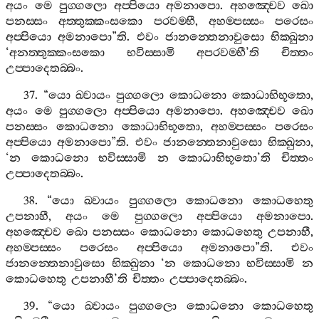
අයං
මෙ
පුග‍්ගලො
අප‍්පියො
අමනාපො
.
අහඤ‍්චෙව
ඛො
පනස‍්සං
අත‍්තුක‍්කංසකො
පරවම‍්භී
,
අහම‍්පස‍්සං
පරෙසං
අප‍්පියො
අමනාපො
”
ති
.
එවං
ජානන‍්තෙනාවුසො
භික‍්ඛුනා
‘
අනත‍්තුක‍්කංසකො
භවිස‍්සාමි
අපරවම‍්භී
’
ති
චිත‍්තං
උප‍්පාදෙතබ‍්බං
.
37. “
යො
ඛ‍්වායං
පුග‍්ගලො
කොධනො
කොධාභිභූතො
,
අයං
මෙ
පුග‍්ගලො
අප‍්පියො
අමනාපො
.
අහඤ‍්චෙව
ඛො
පනස‍්සං
කොධනො
කොධාභිභූතො
,
අහම‍්පස‍්සං
පරෙසං
අප‍්පියො
අමනාපො
”
ති
.
එවං
ජානන‍්තෙනාවුසො
භික‍්ඛුනා
,
‘
න
කොධනො
භවිස‍්සාමි
න
කොධාභිභූතො
’
ති
චිත‍්තං
උප‍්පාදෙතබ‍්බං
.
38. “
යො
ඛ‍්වායං
පුග‍්ගලො
කොධනො
කොධහෙතු
උපනාහී
,
අයං
මෙ
පුග‍්ගලො
අප‍්පියො
අමනාපො
.
අහඤ‍්චෙව
ඛො
පනස‍්සං
කොධනො
කොධහෙතු
උපනාහී
,
අහම‍්පස‍්සං
පරෙසං
අප‍්පියො
අමනාපො
”
ති
.
එවං
ජානන‍්තෙනාවුසො
භික‍්ඛුනා
‘
න
කොධනො
භවිස‍්සාමි
න
කොධහෙතු
උපනාහී
’
ති
චිත‍්තං
උප‍්පාදෙතබ‍්බං
.
39. “
යො
ඛ‍්වායං
පුග‍්ගලො
කොධනො
කොධහෙතු