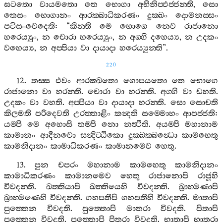
ඝටතො
වායමතො
තෙ
භොගා
අභිනිප‍්ඵජ‍්ජන‍්ති
,
සො
තෙසං
භොගානං
ආරක‍්ඛාධිකරණං
දුක‍්ඛං
දොමනස‍්සං
පටිසංවෙදෙති
: “
කින‍්ති
මෙ
භොගෙ
නෙව
රාජානො
හරෙය්‍යුං
,
න
චොරා
හරෙය්‍යුං
,
න
අග‍්ගි
දහෙය්‍ය
,
න
උදකං
වහෙය්‍ය
,
න
අප‍්පියා
වා
දායාදා
හරෙය්‍යුන‍්ති
”.
220
12.
තස‍්ස
එවං
ආරක‍්ඛතො
ගොපයතො
තෙ
භොගෙ
රාජානො
වා
හරන‍්ති
.
චොරා
වා
හරන‍්ති
.
අග‍්ගි
වා
ඩහති
.
උදකං
වා
වහති
.
අප‍්පියා
වා
දායාදා
හරන‍්ති
.
සො
සොචති
කිලමති
පරිදෙවති
උරත‍්තාළිං
කන්‍දති
සම‍්මොහං
ආපජ‍්ජති
:
යම‍්පි
මෙ
අහොසි
තම‍්පි
නො
නත්‍ථීති
.
අයම‍්පි
මහානාම
කාමානං
ආදීනවො
සන්‍දිට‍්ඨිකො
දුක‍්ඛක‍්ඛන්‍ධො
කාමහෙතු
කාමනිදානං
කාමාධිකරණං
කාමානමෙව
හෙතු
.
13.
පුන
චපරං
මහානාම
කාමහෙතු
කාමනිදානං
කාමාධිකරණං
කාමානමෙව
හෙතු
රාජානොපි
රාජූහි
විවදන‍්ති
.
ඛත‍්තියාපි
ඛත‍්තියෙහි
විවදන‍්ති
.
බ්‍රාහ‍්මණාපි
බ්‍රාහ‍්මණෙහි
විවදන‍්ති
.
ගහපතීපි
ගහපතීහි
විවදන‍්ති
.
මාතාපි
පුත‍්තෙන
විවදති
.
පුත‍්තොපි
මාතරා
විවදති
.
පිතාපි
පුත‍්තෙන
විවදති
.
පුත‍්තොපි
පිතරා
විවදති
.
භාතාපි
භාතරා