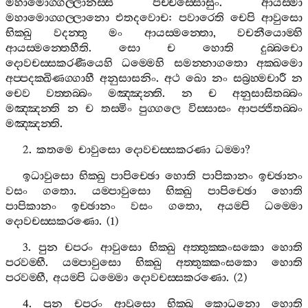
මහාමොග‍්ගල‍්ලානස‍්ස
පච‍්චස‍්සොසුං
.
ආයස‍්මා
මහාමොග‍්ගල‍්ලානො
එතදවොච
:
පවාරෙති
චෙපි
ආවුසො
භික‍්ඛු
වදන‍්තු
මං
ආයස‍්මන‍්තො
,
වචනීයොම‍්හි
ආයස‍්මන‍්තෙහීති
.
සො
ච
හොති
දුබ‍්බචො
දොවචස‍්සකරණීයෙහි
ධම‍්මෙහි
සමන‍්නාගතො
අක‍්ඛමො
අප‍්පදක‍්ඛිණග‍්ගාහී
අනුසාසනිං
.
අථ
ඛො
නං
සබ්‍රහ‍්මචාරී
න
චෙව
වත‍්තබ‍්බං
මඤ‍්ඤන‍්ති
.
න
ච
අනුසාසිතබ‍්බං
මඤ‍්ඤන‍්ති
න
ච
තස‍්මිං
පුග‍්ගලෙ
විස‍්සාසං
ආපජ‍්ජිතබ‍්බං
මඤ‍්ඤන‍්ති
.
2.
කතමෙ
චාවුසො
දොවචස‍්සකරණා
ධම‍්මා
?
ඉධාවුසො
භික‍්ඛු
පාපිච‍්ඡො
හොති
පාපිකානං
ඉච‍්ඡානං
වසං
ගතො
.
යම‍්පාවුසො
භික‍්ඛු
පාපිච‍්ඡො
හොති
පාපිකානං
ඉච‍්ඡානං
වසං
ගතො
,
අයම‍්පි
ධම‍්මො
දොවචස‍්සකරණො
. (1)
3.
පුන
චපරං
ආවුසො
භික‍්ඛු
අත‍්තුක‍්කංසකො
හොති
පරවම‍්භී
.
යම‍්පාවුසො
භික‍්ඛු
අත‍්තුක‍්කංසකො
හොති
පරවම‍්භී
,
අයම‍්පි
ධම‍්මො
දොවචස‍්සකරණො
. (2)
4.
පුන
චපරං
ආවුසො
භික‍්ඛු
කොධනො
හොති