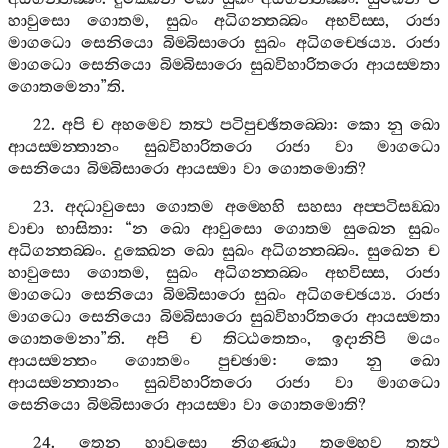
හාවුසො
ගොතම
,
සුඛං
අධිගන‍්තබ‍්බං
අභවිස‍්ස
,
රාජා
මාගධො
සෙනියො
බිම‍්බිසාරො
සුඛං
අධිගච‍්ඡෙය්‍ය
.
රාජා
මාගධො
සෙනියො
බිම‍්බිසාරො
සුඛවිහාරිතරො
ආයස‍්මතා
ගොතමෙනා
”
ති
.
22.
අපි
ච
අහමෙව
තත්‍ථ
පටිපුච‍්ඡිතබ‍්බො
:
කො
නු
ඛො
ආයස‍්මන‍්තානං
සුඛවිහාරිතරො
රාජා
වා
මාගධො
සෙනියො
බිම‍්බිසාරො
ආයස‍්මා
වා
ගොතමොති
?
23.
අද‍්ධාවුසො
ගොතම
අම‍්හෙහි
සහසා
අප‍්පටිසඞ‍්ඛා
වාචා
භාසිතා
: “
න
ඛො
ආවුසො
ගොතම
සුඛෙන
සුඛං
අධිගන‍්තබ‍්බං
.
දුක‍්ඛෙන
ඛො
සුඛං
අධිගන‍්තබ‍්බං
.
සුඛෙන
ච
හාවුසො
ගොතම
,
සුඛං
අධිගන‍්තබ‍්බං
අභවිස‍්ස
,
රාජා
මාගධො
සෙනියො
බිම‍්බිසාරො
සුඛං
අධිගච‍්ඡෙය්‍ය
.
රාජා
මාගධො
සෙනියො
බිම‍්බිසාරො
සුඛවිහාරිතරො
ආයස‍්මතා
ගොතමෙනා
”
ති
.
අපි
ච
තිට‍්ඨතෙතං
,
ඉදානිපි
මයං
ආයස‍්මන‍්තං
ගොතමං
පුච‍්ඡාම
:
කො
නු
ඛො
ආයස‍්මන‍්තානං
සුඛවිහාරිතරො
රාජා
වා
මාගධො
සෙනියො
බිම‍්බිසාරො
ආයස‍්මා
වා
ගොතමොති
?
24.
තෙන
හාවුසො
නිගණ‍්ඨා
තුම‍්හෙව
තත්‍ථ