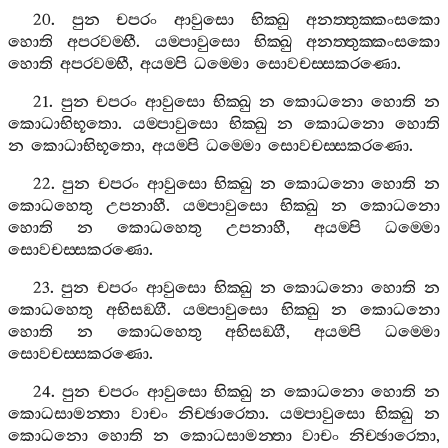
20.
පුන
චපරං
ආවුසො
භික‍්ඛු
අනත‍්තුක‍්කංසකො
හොති
අපරවම‍්භී
.
යම‍්පාවුසො
භික‍්ඛු
අනත‍්තුක‍්කංසකො
හොති
අපරවම‍්භී
,
අයම‍්පි
ධම‍්මො
සොවචස‍්සකරණො
.
21.
පුන
චපරං
ආවුසො
භික‍්ඛු
න
කොධනො
හොති
න
කොධාභිභූතො
.
යම‍්පාවුසො
භික‍්ඛු
න
කොධනො
හොති
න
කොධාභිභූතො
,
අයම‍්පි
ධම‍්මො
සොවචස‍්සකරණො
.
22.
පුන
චපරං
ආවුසො
භික‍්ඛු
න
කොධනො
හොති
න
කොධහෙතු
උපනාහී
.
යම‍්පාවුසො
භික‍්ඛු
න
කොධනො
හොති
න
කොධහෙතු
උපනාහී
,
අයම‍්පි
ධම‍්මො
සොවචස‍්සකරණො
.
23.
පුන
චපරං
ආවුසො
භික‍්ඛු
න
කොධනො
හොති
න
කොධහෙතු
අභිසඞ‍්ගී
.
යම‍්පාවුසො
භික‍්ඛු
න
කොධනො
හොති
න
කොධහෙතු
අභිසඞ‍්ගී
,
අයම‍්පි
ධම‍්මො
සොවචස‍්සකරණො
.
24.
පුන
චපරං
ආවුසො
භික‍්ඛු
න
කොධනො
හොති
න
කොධසාමන‍්තා
වාචං
නිච‍්ඡාරෙතා
.
යම‍්පාවුසො
භික‍්ඛු
න
කොධනො
හොති
න
කොධසාමන‍්තා
වාචං
නිච‍්ඡාරෙතා
,