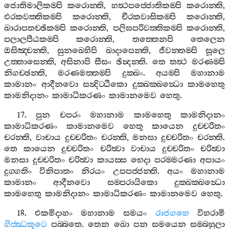
ජොතිමාලිකම‍්පි
කරොන‍්ති
,
හත්‍ථපජ‍්ජොතිකම‍්පි
කරොන‍්ති
,
එරකවත‍්තිකම‍්පි
කරොන‍්ති
,
චීරකවාසිකම‍්පි
කරොන‍්ති
,
ඛාරාපතච‍්ඡිකම‍්පි
කරොන‍්ති
,
පලිඝපරිවත‍්තිකම‍්පි
කරොන‍්ති
,
පලාලපීඨකම‍්පි
කරොන‍්ති
,
තත‍්තෙනපි
තෙලෙන
ඔසිඤ‍්චන‍්ති
,
සුනඛෙහිපි
ඛාදාපෙන‍්ති
,
ජීවන‍්තම‍්පි
සූලෙ
උත‍්තාසෙන‍්ති
,
අසිනාපි
සීසං
ඡින්‍දන‍්ති
.
තෙ
තත්‍ථ
මරණම‍්පි
නිගච‍්ඡන‍්ති
,
මරණමත‍්තම‍්පි
දුක‍්ඛං
.
අයම‍්පි
මහානාම
කාමානං
ආදීනවො
සන්‍දිට‍්ඨිකො
දුක‍්ඛක‍්ඛන්‍ධො
කාමහෙතු
කාමනිදානං
කාමාධිකරණං
කාමානමෙව
හෙතු
.
17.
පුන
චපරං
මහානාම
කාමහෙතු
කාමනිදානං
කාමාධිකරණං
කාමානමෙව
හෙතු
කායෙන
දුච‍්චරිතං
චරන‍්ති
,
වාචාය
දුච‍්චරිතං
චරන‍්ති
,
මනසා
දුච‍්චරිතං
චරන‍්ති
.
තෙ
කායෙන
දුච‍්චරිතං
චරිත්‍වා
වාචාය
දුච‍්චරිතං
චරිත්‍වා
මනසා
දුච‍්චරිතං
චරිත්‍වා
කායස‍්ස
භෙදා
පරම‍්මරණා
අපායං
දුග‍්ගතිං
විනිපාතං
නිරයං
උපපජ‍්ජන‍්ති
.
අයං
මහානාම
කාමානං
ආදීනවො
සම‍්පරායිකො
දුක‍්ඛක‍්ඛන්‍ධො
කාමහෙතු
කාමනිදානං
කාමාධිකරණං
කාමානමෙව
හෙතු
.
18.
එකමිදාහං
මහානාම
සමයං
රාජගහෙ
විහරාමි
ගිජ‍්ඣකූටෙ
පබ‍්බතෙ
.
තෙන
ඛො
පන
සමයෙන
සම‍්බහුලා