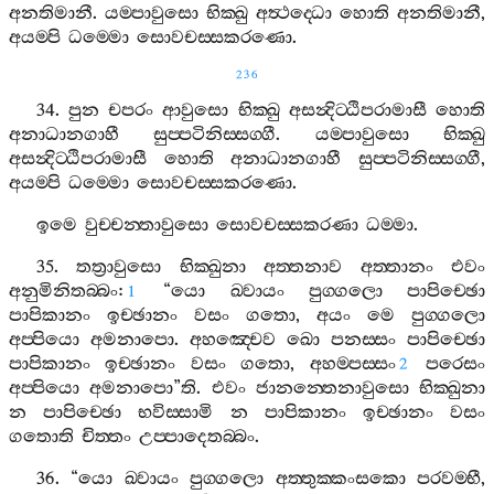
අනතිමානී
.
යම‍්පාවුසො
භික‍්ඛු
අත්‍ථද‍්ධො
හොති
අනතිමානී
,
අයම‍්පි
ධම‍්මො
සොවචස‍්සකරණො
.
236
34.
පුන
චපරං
ආවුසො
භික‍්ඛු
අසන්‍දිට‍්ඨිපරාමාසී
හොති
අනාධානගාහී
සුප‍්පටිනිස‍්සග‍්ගී
.
යම‍්පාවුසො
භික‍්ඛු
අසන්‍දිට‍්ඨිපරාමාසී
හොති
අනාධානගාහී
සුප‍්පටිනිස‍්සග‍්ගී
,
අයම‍්පි
ධම‍්මො
සොවචස‍්සකරණො
.
ඉමෙ
වුච‍්චන‍්තාවුසො
සොවචස‍්සකරණා
ධම‍්මා
.
35.
තත්‍රාවුසො
භික‍්ඛුනා
අත‍්තනාව
අත‍්තානං
එවං
අනුමිනිතබ‍්බං
:
“
යො
ඛ‍්වායං
පුග‍්ගලො
පාපිච‍්ඡො
1
පාපිකානං
ඉච‍්ඡානං
වසං
ගතො
,
අයං
මෙ
පුග‍්ගලො
අප‍්පියො
අමනාපො
.
අහඤ‍්චෙව
ඛො
පනස‍්සං
පාපිච‍්ඡො
පාපිකානං
ඉච‍්ඡානං
වසං
ගතො
,
අහම‍්පස‍්සං
පරෙසං
2
අප‍්පියො
අමනාපො
”
ති
.
එවං
ජානන‍්තෙනාවුසො
භික‍්ඛුනා
න
පාපිච‍්ඡො
භවිස‍්සාමි
න
පාපිකානං
ඉච‍්ඡානං
වසං
ගතොති
චිත‍්තං
උප‍්පාදෙතබ‍්බං
.
36. “
යො
ඛ‍්වායං
පුග‍්ගලො
අත‍්තුක‍්කංසකො
පරවම‍්භී
,