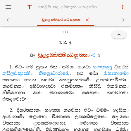
චූළදුක‍්ඛක‍්ඛන්‍ධසුත‍්තං
214
1. 2. 4.
චූළදුක‍්ඛක‍්ඛන්‍ධසුත‍්තං
1.
එවං
මෙ
සුතං
:
එකං
සමයං
භගවා
සක‍්කෙසු
විහරති
කපිලවත්‍ථුස‍්මිං
නිග්‍රොධාරාමෙ
.
අථ
ඛො
මහානාමො
සක‍්කො
යෙන
භගවා
තෙනුපසඞ‍්කමි
.
උපසඞ‍්කමිත්‍වා
භගවන‍්තං
අභිවාදෙත්‍වා
එකමන‍්තං
නිසීදි
.
එකමන‍්තං
නිසින‍්නො
ඛො
මහානාමො
සක‍්කො
භගවන‍්තං
එතදවොච
:
2.
දීඝරත‍්තාහං
භන‍්තෙ
භගවතා
එවං
ධම‍්මං
දෙසිතං
ආජානාමි
:
ලොභො
චිත‍්තස‍්ස
උපක‍්කිලෙසො
,
දොසො
චිත‍්තස‍්ස
උපක‍්කිලෙසො
,
මොහො
චිත‍්තස‍්ස
උපක‍්කිලෙසො
’
ති
.
එවඤ‍්චාහං
භන‍්තෙ
භගවතා
ධම‍්මං