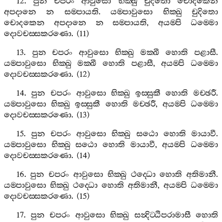
12.
පුන
චපරං
ආවුසො
භික‍්ඛු
චුදිතො
චොදකෙන
අපදානෙ
න
සම‍්පායති
.
යම‍්පාවුසො
භික‍්ඛු
චුදිතො
චොදකෙන
අපදානෙ
න
සම‍්පායති
,
අයම‍්පි
ධම‍්මො
දොවචස‍්සකරණො
. (11)
13.
පුන
චපරං
ආවුසො
භික‍්ඛු
මක‍්ඛී
හොති
පළාසී
.
යම‍්පාවුසො
භික‍්ඛු
මක‍්ඛී
හොති
පළාසී
,
අයම‍්පි
ධම‍්මො
දොවචස‍්සකරණො
. (12)
14.
පුන
චපරං
ආවුසො
භික‍්ඛු
ඉස‍්සුකී
හොති
මච‍්ඡරී
.
යම‍්පාවුසො
භික‍්ඛු
ඉස‍්සුකී
හොති
මච‍්ඡරී
,
අයම‍්පි
ධම‍්මො
දොවචස‍්සකරණො
. (13)
15.
පුන
චපරං
ආවුසො
භික‍්ඛු
සඨො
හොති
මායාවී
.
යම‍්පාවුසො
භික‍්ඛු
සඨො
හොති
මායාවී
,
අයම‍්පි
ධම‍්මො
දොවචස‍්සකරණො
. (14)
16.
පුන
චපරං
ආවුසො
භික‍්ඛු
ථද‍්ධො
හොති
අතිමානී
.
යම‍්පාවුසො
භික‍්ඛු
ථද‍්ධො
හොති
අතිමානී
,
අයම‍්පි
ධම‍්මො
දොවචස‍්සකරණො
. (15)
17.
පුන
චපරං
ආවුසො
භික‍්ඛු
සන්‍දිට‍්ඨිපරාමාසී
හොති