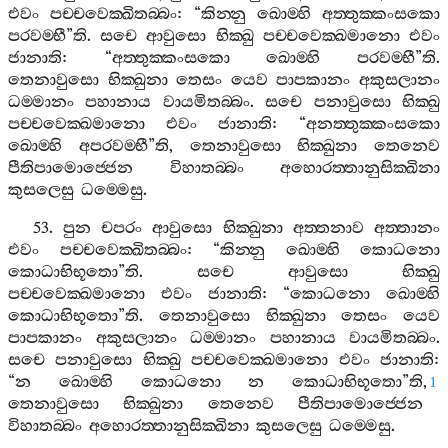
එවං
පච‍්චවෙක‍්ඛිතබ‍්බං
: “
කින‍්නු
ඛොම‍්හි
අත‍්තුක‍්කංසකො
පරවම‍්භී
”
ති
.
සචෙ
ආවුසො
භික‍්ඛු
පච‍්චවෙක‍්ඛමානො
එවං
ජානාති
: “
අත‍්තුක‍්කංසකො
ඛොම‍්හි
පරවම‍්භී
”
ති
.
තෙනාවුසො
භික‍්ඛුනා
තෙසං
යෙව
පාපකානං
අකුසලානං
ධම‍්මානං
පහානාය
වායමිතබ‍්බං
.
සචෙ
පනාවුසො
භික‍්ඛු
පච‍්චවෙක‍්ඛමානො
එවං
ජානාති
: “
අනත‍්තුක‍්කංසකො
ඛොම‍්හි
අපරවම‍්භී
”
ති
,
තෙනාවුසො
භික‍්ඛුනා
තෙනෙව
පීතිපාමොජ‍්ජෙන
විහාතබ‍්බං
අහොරත‍්තානුසික‍්ඛිනා
කුසලෙසු
ධම‍්මෙසු
.
53.
පුන
චපරං
ආවුසො
භික‍්ඛුනා
අත‍්තනාව
අත‍්තානං
එවං
පච‍්චවෙක‍්ඛිතබ‍්බං
: “
කින‍්නු
ඛොම‍්හි
කොධනො
කොධාභිභූතො
”
ති
.
සචෙ
ආවුසො
භික‍්ඛු
පච‍්චවෙක‍්ඛමානො
එවං
ජානාති
: “
කොධනො
ඛොම‍්හි
කොධාභිභූතො
”
ති
.
තෙනාවුසො
භික‍්ඛුනා
තෙසං
යෙව
පාපකානං
අකුසලානං
ධම‍්මානං
පහානාය
වායමිතබ‍්බං
.
සචෙ
පනාවුසො
භික‍්ඛු
පච‍්චවෙක‍්ඛමානො
එවං
ජානාති
:
“
න
ඛොම‍්හි
කොධනො
න
කොධාභිභූතො
”
ති
,
1
තෙනාවුසො
භික‍්ඛුනා
තෙනෙව
පීතිපාමොජ‍්ජෙන
විහාතබ‍්බං
අහොරත‍්තානුසික‍්ඛිනා
කුසලෙසු
ධම‍්මෙසු
.