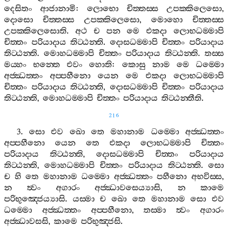
දෙසිතං
ආජානාමි
:
ලොභො
චිත‍්තස‍්ස
උපක‍්කිලෙසො
,
දොසො
චිත‍්තස‍්ස
උපක‍්කිලෙසො
,
මොහො
චිත‍්තස‍්ස
උපක‍්කිලෙසොති
.
අථ
ච
පන
මෙ
එකදා
ලොභධම‍්මාපි
චිත‍්තං
පරියාදාය
තිට‍්ඨන‍්ති
.
දොසධම‍්මාපි
චිත‍්තං
පරියාදාය
තිට‍්ඨන‍්ති
.
මොහධම‍්මාපි
චිත‍්තං
පරියාදාය
තිට‍්ඨන‍්ති
.
තස‍්ස
මය‍්හං
භන‍්තෙ
එවං
හොති
:
කොසු
නාම
මෙ
ධම‍්මො
අජ‍්ඣත‍්තං
අප‍්පහීනො
යෙන
මෙ
එකදා
ලොභධම‍්මාපි
චිත‍්තං
පරියාදාය
තිට‍්ඨන‍්ති
,
දොසධම‍්මාපි
චිත‍්තං
පරියාදාය
තිට‍්ඨන‍්ති
,
මොහධම‍්මාපි
චිත‍්තං
පරියාදාය
තිට‍්ඨන‍්තීති
.
216
3.
සො
එව
ඛො
තෙ
මහානාම
ධම‍්මො
අජ‍්ඣත‍්තං
අප‍්පහීනො
යෙන
තෙ
එකදා
ලොභධම‍්මාපි
චිත‍්තං
පරියාදාය
තිට‍්ඨන‍්ති
,
දොසධම‍්මාපි
චිත‍්තං
පරියාදාය
තිට‍්ඨන‍්ති
,
මොහධම‍්මාපි
චිත‍්තං
පරියාදාය
තිට‍්ඨන‍්ති
.
සො
ච
හි
තෙ
මහානාම
ධම‍්මො
අජ‍්ඣත‍්තං
පහීනො
අභවිස‍්ස
,
න
ත්‍වං
අගාරං
අජ‍්ඣාවසෙය්‍යාසි
,
න
කාමෙ
පරිභුඤ‍්ජෙය්‍යාසි
.
යස‍්මා
ච
ඛො
තෙ
මහානාම
සො
එව
ධම‍්මො
අජ‍්ඣත‍්තං
අප‍්පහීනො
,
තස‍්මා
ත්‍වං
අගාරං
අජ‍්ඣාවසසි
,
කාමෙ
පරිභුඤ‍්ජසි
.