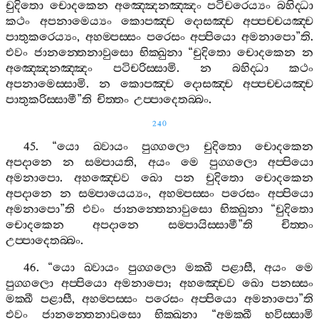
චුදිතො
චොදකෙන
අඤ‍්ඤෙනඤ‍්ඤං
පටිචරෙය්‍යං
බහිද‍්ධා
කථං
අපනාමෙය්‍යං
කොපඤ‍්ච
දොසඤ‍්ච
අප‍්පච‍්චයඤ‍්ච
පාතුකරෙය්‍යං
,
අහම‍්පස‍්සං
පරෙසං
අප‍්පියො
අමනාපො
”
ති
.
එවං
ජානන‍්තෙනාවුසො
භික‍්ඛුනා
“
චුදිතො
චොදකෙන
න
අඤ‍්ඤෙනඤ‍්ඤං
පටිචරිස‍්සාමි
.
න
බහිද‍්ධා
කථං
අපනාමෙස‍්සාමි
.
න
කොපඤ‍්ච
දොසඤ‍්ච
අප‍්පච‍්චයඤ‍්ච
පාතුකරිස‍්සාමී
”
ති
චිත‍්තං
උප‍්පාදෙතබ‍්බං
.
240
45. “
යො
ඛ‍්වායං
පුග‍්ගලො
චුදිතො
චොදකෙන
අපදානෙ
න
සම‍්පායති
,
අයං
මෙ
පුග‍්ගලො
අප‍්පියො
අමනාපො
.
අහඤ‍්චෙව
ඛො
පන
චුදිතො
චොදකෙන
අපදානෙ
න
සම‍්පායෙය්‍යං
,
අහම‍්පස‍්සං
පරෙසං
අප‍්පියො
අමනාපො
”
ති
එවං
ජානන‍්තෙනාවුසො
භික‍්ඛුනා
“
චුදිතො
චොදකෙන
අපදානෙ
සම‍්පායිස‍්සාමී
”
ති
චිත‍්තං
උප‍්පාදෙතබ‍්බං
.
46. “
යො
ඛ‍්වායං
පුග‍්ගලො
මක‍්ඛී
පළාසී
,
අයං
මෙ
පුග‍්ගලො
අප‍්පියො
අමනාපො
;
අහඤ‍්චෙව
ඛො
පනස‍්සං
මක‍්ඛී
පළාසී
,
අහම‍්පස‍්සං
පරෙසං
අප‍්පියො
අමනාපො
”
ති
එවං
ජානන‍්තෙනාවුසො
භික‍්ඛුනා
“
අමක‍්ඛී
භවිස‍්සාමි