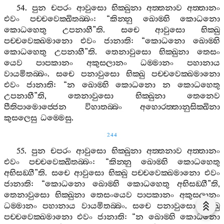
54.
පුන
චපරං
ආවුසො
භික‍්ඛුනා
අත‍්තනාව
අත‍්තානං
එවං
පච‍්චවෙක‍්ඛිතබ‍්බං
: “
කින‍්නු
ඛොම‍්හි
කොධනො
කොධහෙතු
උපනාහී
”
ති
.
සචෙ
ආවුසො
භික‍්ඛු
පච‍්චවෙක‍්ඛමානො
එවං
ජානාති
: “
කොධනො
ඛොම‍්හි
කොධහෙතු
උපනාහී
”
ති
.
තෙනාවුසො
භික‍්ඛුනා
තෙසං
යෙව
පාපකානං
අකුසලානං
ධම‍්මානං
පහානාය
වායමිතබ‍්බං
.
සචෙ
පනාවුසො
භික‍්ඛු
පච‍්චවෙක‍්ඛමානො
එවං
ජානාති
: “
න
ඛොම‍්හි
කොධනො
න
කොධහෙතු
උපනාහී
”
ති
,
තෙනාවුසො
භික‍්ඛුනා
තෙනෙව
පීතිපාමොජ‍්ජෙන
විහාතබ‍්බං
අහොරත‍්තානුසික‍්ඛිනා
කුසලෙසු
ධම‍්මෙසු
.
244
55.
පුන
චපරං
ආවුසො
භික‍්ඛුනා
අත‍්තනාව
අත‍්තානං
එවං
පච‍්චවෙක‍්ඛිතබ‍්බං
: “
කින‍්නු
ඛොම‍්හි
කොධහෙතු
අභිසඞ‍්ගී
”
ති
.
සචෙ
ආවුසො
භික‍්ඛු
පච‍්චවෙක‍්ඛමානො
එවං
ජානාති
: “
කොධනො
ඛොම‍්හි
කොධහෙතු
අභිසඞ‍්ගී
”
ති
,
තෙනාවුසො
භික‍්ඛුනා
තෙසංයෙව
පාපකානං
අකුසලානං
ධම‍්මානං
පහානාය
වායමිතබ‍්බං
.
සචෙ
පනාවුසො
භික‍්ඛු
පච‍්චවෙක‍්ඛමානො
එවං
ජානාති
: “
න
ඛොම‍්හි
කොධනො