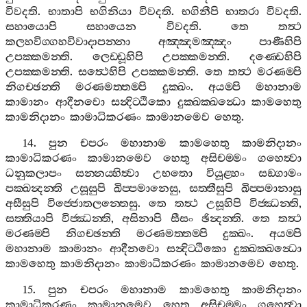
විවදති
.
භාතාපි
භගිනියා
විවදති
.
භගිනීපි
භාතරා
විවදති
.
සහායොපි
සහායෙන
විවදති
.
තෙ
තත්‍ථ
කලහවිග‍්ගහවිවාදාපන‍්නා
අඤ‍්ඤමඤ‍්ඤං
පාණීහිපි
උපක‍්කමන‍්ති
.
ලෙඩ‍්ඩූහිපි
උපක‍්කමන‍්ති
.
දණ‍්ඩෙහිපි
උපක‍්කමන‍්ති
.
සත්‍ථෙහිපි
උපක‍්කමන‍්ති
.
තෙ
තත්‍ථ
මරණම‍්පි
නිගච‍්ඡන‍්ති
මරණමත‍්තම‍්පි
දුක‍්ඛං
.
අයම‍්පි
මහානාම
කාමානං
ආදීනවො
සන්‍දිට‍්ඨිකො
දුක‍්ඛක‍්ඛන්‍ධො
කාමහෙතු
කාමනිදානං
කාමාධිකරණං
කාමානමෙව
හෙතු
.
14.
පුන
චපරං
මහානාම
කාමහෙතු
කාමනිදානං
කාමාධිකරණං
කාමානමෙව
හෙතු
අසිචම‍්මං
ගහෙත්‍වා
ධනුකලාපං
සන‍්නය‍්හිත්‍වා
උභතො
වියූළ‍්හං
සඞ‍්ගාමං
පක‍්ඛන්‍දන‍්ති
උසූසුපි
ඛිප‍්පමානෙසු
,
සත‍්තීසුපි
ඛිප‍්පමානාසු
අසීසුපි
විජ‍්ජොතලන‍්තෙසු
.
තෙ
තත්‍ථ
උසූහිපි
විජ‍්ඣන‍්ති
,
සත‍්තියාපි
විජ‍්ඣන‍්ති
,
අසිනාපි
සීසං
ඡින්‍දන‍්ති
.
තෙ
තත්‍ථ
මරණම‍්පි
නිගච‍්ඡන‍්ති
මරණමත‍්තම‍්පි
දුක‍්ඛං
.
අයම‍්පි
මහානාම
කාමානං
ආදීනවො
සන්‍දිට‍්ඨිකො
දුක‍්ඛක‍්ඛන්‍ධො
කාමහෙතු
කාමනිදානං
කාමාධිකරණං
කාමානමෙව
හෙතු
.
15.
පුන
චපරං
මහානාම
කාමහෙතු
කාමනිදානං
කාමාධිකරණං
කාමානමෙව
හෙතු
අසිචම‍්මං
ගහෙත්‍වා