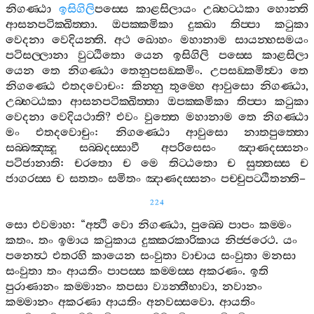
නිගණ‍්ඨා
ඉසිගිලි
පස‍්සෙ
කාළසිලායං
උබ‍්භට‍්ඨකා
හොන‍්ති
ආසනපටික‍්ඛිත‍්තා
.
ඔපක‍්කමිකා
දුක‍්ඛා
තිප‍්පා
කටුකා
වෙදනා
වෙදියන‍්ති
.
අථ
ඛොහං
මහානාම
සායන‍්හසමයං
පටිසල‍්ලානා
වුට‍්ඨිතො
යෙන
ඉසිගිලි
පස‍්සෙ
කාළසිලා
යෙන
තෙ
නිගණ‍්ඨා
තෙනුපසඞ‍්කමිං
.
උපසඞ‍්කමිත්‍වා
තෙ
නිගණ‍්ඨෙ
එතදවොචං
:
කින‍්නු
තුම‍්හෙ
ආවුසො
නිගණ‍්ඨා
,
උබ‍්භට‍්ඨකා
ආසනපටික‍්ඛිත‍්තා
ඔපක‍්කමිකා
තිප‍්පා
කටුකා
වෙදනා
වෙදියථාති
?
එවං
වුත‍්තෙ
මහානාම
තෙ
නිගණ‍්ඨා
මං
එතදවොචුං
:
නිගණ‍්ඨො
ආවුසො
නාතපුත‍්තො
සබ‍්බඤ‍්ඤූ
සබ‍්බදස‍්සාවී
අපරිසෙසං
ඤාණදස‍්සනං
පටිජානාති
:
චරතො
ච
මෙ
තිට‍්ඨතො
ච
සුත‍්තස‍්ස
ච
ජාගරස‍්ස
ච
සතතං
සමිතං
ඤාණදස‍්සනං
පච‍්චුපට‍්ඨිතන‍්ති
–
224
සො
එවමාහ
: “
අත්‍ථි
වො
නිගණ‍්ඨා
,
පුබ‍්බෙ
පාපං
කම‍්මං
කතං
.
තං
ඉමාය
කටුකාය
දුක‍්කරකාරිකාය
නිජ‍්ජරෙථ
.
යං
පනෙත්‍ථ
එතරහි
කායෙන
සංවුතා
වාචාය
සංවුතා
මනසා
සංවුතා
තං
ආයතිං
පාපස‍්ස
කම‍්මස‍්ස
අකරණං
.
ඉති
පුරාණානං
කම‍්මානං
තපසා
ව්‍යන‍්තීභාවා
,
නවානං
කම‍්මානං
අකරණා
ආයතිං
අනවස‍්සවො
.
ආයතිං