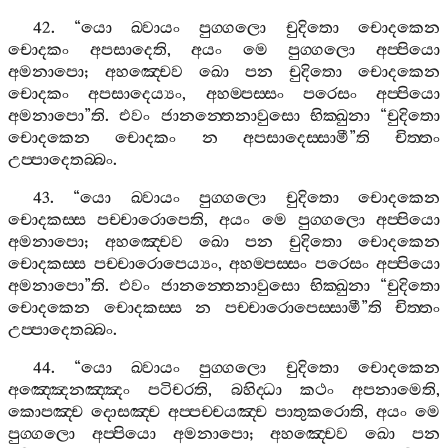
42. “
යො
ඛ‍්වායං
පුග‍්ගලො
චුදිතො
චොදකෙන
චොදකං
අපසාදෙති
,
අයං
මෙ
පුග‍්ගලො
අප‍්පියො
අමනාපො
;
අහඤ‍්චෙව
ඛො
පන
චුදිතො
චොදකෙන
චොදකං
අපසාදෙය්‍යං
,
අහම‍්පස‍්සං
පරෙසං
අප‍්පියො
අමනාපො
”
ති
.
එවං
ජානන‍්තෙනාවුසො
භික‍්ඛුනා
“
චුදිතො
චොදකෙන
චොදකං
න
අපසාදෙස‍්සාමී
”
ති
චිත‍්තං
උප‍්පාදෙතබ‍්බං
.
43. “
යො
ඛ‍්වායං
පුග‍්ගලො
චුදිතො
චොදකෙන
චොදකස‍්ස
පච‍්චාරොපෙති
,
අයං
මෙ
පුග‍්ගලො
අප‍්පියො
අමනාපො
;
අහඤ‍්චෙව
ඛො
පන
චුදිතො
චොදකෙන
චොදකස‍්ස
පච‍්චාරොපෙය්‍යං
,
අහම‍්පස‍්සං
පරෙසං
අප‍්පියො
අමනාපො
”
ති
.
එවං
ජානන‍්තෙනාවුසො
භික‍්ඛුනා
“
චුදිතො
චොදකෙන
චොදකස‍්ස
න
පච‍්චාරොපෙස‍්සාමී
”
ති
චිත‍්තං
උප‍්පාදෙතබ‍්බං
.
44. “
යො
ඛ‍්වායං
පුග‍්ගලො
චුදිතො
චොදකෙන
අඤ‍්ඤෙනඤ‍්ඤං
පටිචරති
,
බහිද‍්ධා
කථං
අපනාමෙති
,
කොපඤ‍්ච
දොසඤ‍්ච
අප‍්පච‍්චයඤ‍්ච
පාතුකරොති
,
අයං
මෙ
පුග‍්ගලො
අප‍්පියො
අමනාපො
;
අහඤ‍්චෙව
ඛො
පන