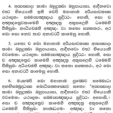
4.
අප‍්පස‍්සාදා
කාමා
බහුදුක‍්ඛා
බහුපායාසා
,
ආදීනවො
එත්‍ථ
භිය්‍යොති
ඉති
චෙපි
මහානාම
අරියසාවකස‍්ස
යථාභූතං
සම‍්මප‍්පඤ‍්ඤාය
සුදිට‍්ඨං
හොති
,
සො
ච
අඤ‍්ඤත්‍රෙවකාමෙහි
අඤ‍්ඤත්‍ර
අකුසලෙහි
ධම‍්මෙහි
පීතිසුඛං
නාධිගච‍්ඡති
අඤ‍්ඤං
වා
තතො
සන‍්තතරං
,
අථ
ඛො
සො
නෙව
තාව
අනාවට‍්ටී
කාමෙසු
හොති
.
5.
යතො
ච
ඛො
මහානාම
අරියසාවකස‍්ස
අප‍්පස‍්සාදා
කාමා
බහුදුක‍්ඛා
බහුපායාසා
,
ආදීනවො
එත්‍ථ
භිය්‍යොති
එවමෙතං
යථාභූතං
සම‍්මප‍්පඤ‍්ඤාය
සුදිට‍්ඨං
හොති
,
සො
ච
අඤ‍්ඤත්‍රෙව
කාමෙහි
අඤ‍්ඤත්‍ර
අකුසලෙහි
ධම‍්මෙහි
පීතිසුඛං
අධිගච‍්ඡති
අඤ‍්ඤං
වා
තතො
සන‍්තතරං
,
අථ
ඛො
සො
අනාවට‍්ටී
කාමෙසු
හොති
.
6.
මය‍්හම‍්පි
ඛො
මහානාම
පුබ‍්බෙව
සම‍්බොධා
අනභිසම‍්බුද‍්ධස‍්ස
බොධිසත‍්තස‍්සෙව
සතො
: “
අප‍්පස‍්සාදා
කාමා
බහුදුක‍්ඛා
බහුපායාසා
,
ආදීනවො
එත්‍ථ
භිය්‍යොති
එවමෙතං
යථාභූතං
සම‍්මප‍්පඤ‍්ඤාය
සුදිට‍්ඨං
අහොසි
,
1
සො
ච
අඤ‍්ඤත්‍රෙව
කාමෙහි
අඤ‍්ඤත්‍ර
අකුසලෙහි
ධම‍්මෙහි
පීතිසුඛං
නාජ‍්ඣගමං
අඤ‍්ඤං
වා
තතො