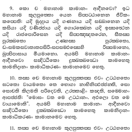
9.
කො
ච
මහානාම
කාමානං
ආදීනවො
?
ඉධ
මහානාම
කුලපුත‍්තො
යෙන
සිප‍්පට‍්ඨානෙන
ජීවිකං
කප‍්පෙති
:
යදි
මුද‍්දාය
යදි
ගණනාය
යදි
සඞ‍්ඛානෙන
යදි
කසියා
යදි
වණිජ‍්ජාය
යදි
ගොරක‍්ඛෙන
යදි
ඉස‍්සත්‍ථෙන
යදි
රාජපොරිසෙන
යදි
සිප‍්පඤ‍්ඤතරෙන
,
සීතස‍්ස
පුරක‍්ඛතො
උණ‍්හස‍්ස
පුරක‍්ඛතො
,
ඩංසමකසවාතාතපසිරිංසපසම‍්ඵස‍්සෙහි
රිස‍්සමානො
,
ඛුප‍්පිපාසාය
මීයමානො
.
අයම‍්පි
මහානාම
කාමානං
ආදීනවො
සන්‍දිට‍්ඨිකො
දුක‍්ඛක‍්ඛන්‍ධො
කාමහෙතු
කාමනිදානං
කාමාධිකරණං
කාමානමෙව
හෙතු
.
10.
තස‍්ස
චෙ
මහානාම
කුලපුත‍්තස‍්ස
එවං
උට‍්ඨහතො
ඝටතො
වායමතො
තෙ
භොගා
නාභිනිප‍්ඵජ‍්ජන‍්ති
,
සො
සොචති
කිලමති
පරිදෙවති
,
උරත‍්තාළිං
කන්‍දති
,
සම‍්මොහං
ආපජ‍්ජති
: “
මොඝං
වත
මෙ
උට‍්ඨානං
.
අඵලො
වත
මෙ
වායාමොති
”.
අයම‍්පි
මහානාම
කාමානං
ආදීනවො
සන්‍දිට‍්ඨිකො
දුක‍්ඛක‍්ඛන්‍ධො
කාමහෙතු
කාමනිදානං
කාමාධිකරණං
කාමානමෙව
හෙතු
.
11.
තස‍්ස
චෙ
මහානාම
කුලපුත‍්තස‍්ස
එවං
උට‍්ඨහතො