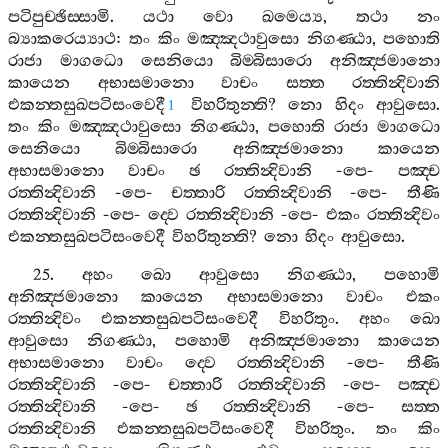
පටිපුච‍්ඡිස‍්සාමි
.
යථා
වො
ඛමෙය්‍ය
,
තථා
නං
බ්‍යාකරෙය්‍යාථ
:
තං
කිං
මඤ‍්ඤථාවුසො
නිගණ‍්ඨා
,
පහොති
රාජා
මාගධො
සෙනියො
බිම‍්බිසාරො
අනිඤ‍්ජමානො
කායෙන
අභාසමානො
වාචං
සත‍්ත
රත‍්තින්‍දිවානි
එකන‍්තසුඛපටිසංවෙදී
විහරිතුන‍්ති
?
නො
හිදං
ආවුසො
.
1
තං
කිං
මඤ‍්ඤථාවුසො
නිගණ‍්ඨා
,
පහොති
රාජා
මාගධො
සෙනියො
බිම‍්බිසාරො
අනිඤ‍්ජමානො
කායෙන
අභාසමානො
වාචං
ඡ
රත‍්තින්‍දිවානි
-
පෙ
-
පඤ‍්ච
රත‍්තින්‍දිවානි
-
පෙ
-
චත‍්තාරි
රත‍්තින්‍දිවානි
-
පෙ
-
තීණි
රත‍්තින්‍දිවානි
-
පෙ
-
ද‍්වෙ
රත‍්තින්‍දිවානි
-
පෙ
-
එකං
රත‍්තින්‍දිවං
එකන‍්තසුඛපටිසංවෙදී
විහරිතුන‍්ති
?
නො
හිදං
ආවුසො
.
25.
අහං
ඛො
ආවුසො
නිගණ‍්ඨා
,
පහොමි
අනිඤ‍්ජමානො
කායෙන
අභාසමානො
වාචං
එකං
රත‍්තින්‍දිවං
එකන‍්තසුඛපටිසංවෙදී
විහරිතුං
.
අහං
ඛො
ආවුසො
නිගණ‍්ඨා
,
පහොමි
අනිඤ‍්ජමානො
කායෙන
අභාසමානො
වාචං
ද‍්වෙ
රත‍්තින්‍දිවානි
-
පෙ
-
තීණි
රත‍්තින්‍දිවානි
-
පෙ
-
චත‍්තාරි
රත‍්තින්‍දිවානි
-
පෙ
-
පඤ‍්ච
රත‍්තින්‍දිවානි
-
පෙ
-
ඡ
රත‍්තින්‍දිවානි
-
පෙ
-
සත‍්ත
රත‍්තින්‍දිවානි
එකන‍්තසුඛපටිසංවෙදී
විහරිතුං
.
තං
කිං