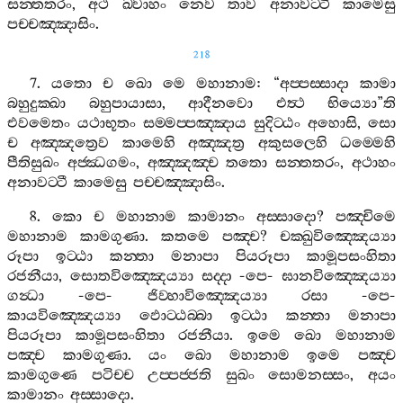
සන‍්තතරං
,
අථ
ඛ‍්වාහං
නෙව
තාව
අනාවට‍්ටී
කාමෙසු
පච‍්චඤ‍්ඤාසිං
.
218
7.
යතො
ච
ඛො
මෙ
මහානාම
: “
අප‍්පස‍්සාදා
කාමා
බහුදුක‍්ඛා
බහුපායාසා
,
ආදීනවො
එත්‍ථ
භිය්‍යො
”
ති
එවමෙතං
යථාභූතං
සම‍්මප‍්පඤ‍්ඤාය
සුදිට‍්ඨං
අහොසි
,
සො
ච
අඤ‍්ඤත්‍රෙව
කාමෙහි
අඤ‍්ඤත්‍ර
අකුසලෙහි
ධම‍්මෙහි
පීතිසුඛං
අජ‍්ඣගමං
,
අඤ‍්ඤඤ‍්ච
තතො
සන‍්තතරං
,
අථාහං
අනාවට‍්ටී
කාමෙසු
පච‍්චඤ‍්ඤාසිං
.
8.
කො
ච
මහානාම
කාමානං
අස‍්සාදො
?
පඤ‍්චිමෙ
මහානාම
කාමගුණා
.
කතමෙ
පඤ‍්ච
?
චක‍්ඛුවිඤ‍්ඤෙය්‍යා
රූපා
ඉට‍්ඨා
කන‍්තා
මනාපා
පියරූපා
කාමූපසංහිතා
රජනීයා
,
සොතවිඤ‍්ඤෙය්‍යා
සද‍්දා
-
පෙ
-
ඝානවිඤ‍්ඤෙය්‍යා
ගන්‍ධා
-
පෙ
-
ජිව‍්හාවිඤ‍්ඤෙය්‍යා
රසා
-
පෙ
-
කායවිඤ‍්ඤෙය්‍යා
ඵොට‍්ඨබ‍්බා
ඉට‍්ඨා
කන‍්තා
මනාපා
පියරූපා
කාමූපසංහිතා
රජනීයා
.
ඉමෙ
ඛො
මහානාම
පඤ‍්ච
කාමගුණා
.
යං
ඛො
මහානාම
ඉමෙ
පඤ‍්ච
කාමගුණෙ
පටිච‍්ච
උප‍්පජ‍්ජති
සුඛං
සොමනස‍්සං
,
අයං
කාමානං
අස‍්සාදො
.