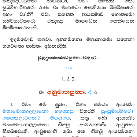
මඤ‍්ඤථාවුසො
නිගණ‍්ඨා
,
එවං
සන‍්තෙ
කො
සුඛවිහාරිතරො
රාජා
වා
මාගධො
සෙනියො
බිම‍්බිසාරො
අහං
වා
’
ති
?
එවං
සන‍්තෙ
ආයස‍්මාව
ගොතමො
සුඛවිහාරිතරො
රඤ‍්ඤා
මාගධෙන
සෙනියෙන
බිම‍්බිසාරෙනාති
.
ඉදමවොච
භගවා
.
අත‍්තමනො
මහානාමො
සක‍්කො
භගවතො
භාසිතං
අභිනන්‍දීති
.
චූළදුක‍්ඛක‍්ඛන්‍ධසුත‍්තං
චතුත්‍ථං
.
228
1. 2. 5.
අනුමානසුත‍්තං
1.
එවං
මෙ
සුතං
:
එකං
සමයං
ආයස‍්මා
මහාමොග‍්ගල‍්ලානො
භග‍්ගෙසු
විහරති
සුංසුමාරගිරෙ
1
භෙසකලාවනෙ
මිගදායෙ
.
තත්‍ර
ඛො
ආයස‍්මා
2
මහාමොග‍්ගල‍්ලානො
භික‍්ඛූ
ආමන‍්තෙසි
:
ආවුසො
භික‍්ඛවොති
.
ආවුසොති
ඛො
තෙ
භික‍්ඛූ
ආයස‍්මතො