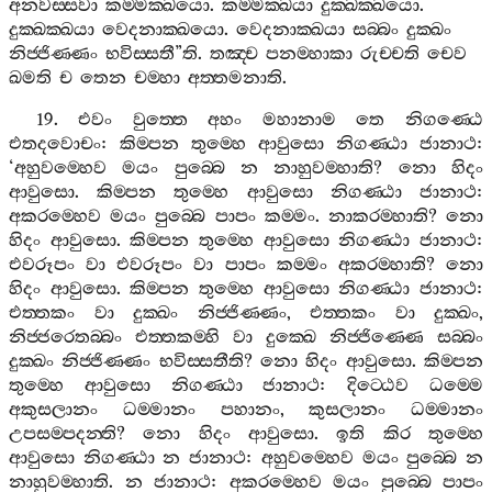
අනවස‍්සවා
කම‍්මක‍්ඛයො
.
කම‍්මක‍්ඛයා
දුක‍්ඛක‍්ඛයො
.
දුක‍්ඛක‍්ඛයා
වෙදනාක‍්ඛයො
.
වෙදනාක‍්ඛයා
සබ‍්බං
දුක‍්ඛං
නිජ‍්ජිණ‍්ණං
භවිස‍්සතී
”
ති
.
තඤ‍්ච
පනම‍්හාකා
රුච‍්චති
චෙව
ඛමති
ච
තෙන
චම‍්හා
අත‍්තමනාති
.
19.
එවං
වුත‍්තෙ
අහං
මහානාම
තෙ
නිගණ‍්ඨෙ
එතදවොචං
:
කිම‍්පන
තුම‍්හෙ
ආවුසො
නිගණ‍්ඨා
ජානාථ
:
‘
අහුවම‍්හෙව
මයං
පුබ‍්බෙ
න
නාහුවම‍්හාති
?
නො
හිදං
ආවුසො
.
කිම‍්පන
තුම‍්හෙ
ආවුසො
නිගණ‍්ඨා
ජානාථ
:
අකරම‍්හෙව
මයං
පුබ‍්බෙ
පාපං
කම‍්මං
.
නාකරම‍්හාති
?
නො
හිදං
ආවුසො
.
කිම‍්පන
තුම‍්හෙ
ආවුසො
නිගණ‍්ඨා
ජානාථ
:
එවරූපං
වා
එවරූපං
වා
පාපං
කම‍්මං
අකරම‍්හාති
?
නො
හිදං
ආවුසො
.
කිම‍්පන
තුම‍්හෙ
ආවුසො
නිගණ‍්ඨා
ජානාථ
:
එත‍්තකං
වා
දුක‍්ඛං
නිජ‍්ජිණ‍්ණං
,
එත‍්තකං
වා
දුක‍්ඛං
,
නිජ‍්ජරෙතබ‍්බං
එත‍්තකම‍්හි
වා
දුක‍්ඛෙ
නිජ‍්ජිණ‍්ණෙ
සබ‍්බං
දුක‍්ඛං
නිජ‍්ජිණ‍්ණං
භවිස‍්සතීති
?
නො
හිදං
ආවුසො
.
කිම‍්පන
තුම‍්හෙ
ආවුසො
නිගණ‍්ඨා
ජානාථ
:
දිට‍්ඨෙව
ධම‍්මෙ
අකුසලානං
ධම‍්මානං
පහානං
,
කුසලානං
ධම‍්මානං
උපසම‍්පදන‍්ති
?
නො
හිදං
ආවුසො
.
ඉති
කිර
තුම‍්හෙ
ආවුසො
නිගණ‍්ඨා
න
ජානාථ
:
අහුවම‍්හෙව
මයං
පුබ‍්බෙ
න
නාහුවම‍්හාති
.
න
ජානාථ
:
අකරම‍්හෙව
මයං
පුබ‍්බෙ
පාපං