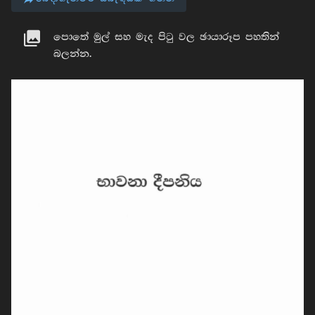
පොතේ මුල් සහ මැද පිටු වල ඡායාරූප පහතින්
බලන්න.