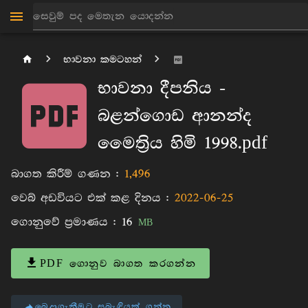
භාවනා කමටහන්
භාවනා දීපනිය -
බළන්ගොඩ ආනන්ද
මෛත්‍රිය හිමි 1998.pdf
බාගත කිරීම් ගණන :
1,496
වෙබ් අඩවියට එක් කළ දිනය :
2022-06-25
ගොනුවේ ප්‍රමාණය :
16
MB
PDF ගොනුව බාගත කරගන්න
බෙදාගැනීමට සබැඳියක් ගන්න