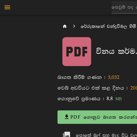
රේරුකානේ චන්ද්‍රවිමල හිමි
විනය කර්ම.
බාගත කිරීම් ගණන :
5,032
වෙබ් අඩවියට එක් කළ දිනය :
20
ගොනුවේ ප්‍රමාණය :
8.8
MB
PDF ගොනුව බාගත කරගන්
පොතේ මුල් සහ මැද පිටු වල