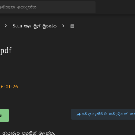
Scan කළ මුල් මුද්‍රණය
pdf
16-01-26
බෙදාගැනීමට සබැඳියක් ග
න
 ඡායාරූප පහතින් බලන්න.