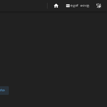
අලුත් ගොනු
න්න