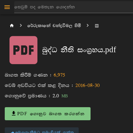
රේරුකානේ චන්ද්‍රවිමල හිමි
බුද්ධ නීති සංග්‍ර‍හය.pdf
බාගත කිරීම් ගණන :
6,975
වෙබ් අඩවියට එක් කළ දිනය :
2016-08-30
ගොනුවේ ප්‍රමාණය :
2.0
MB
PDF ගොනුව බාගත කරගන්න
බෙදාගැනීමට සබැඳියක් ගන්න