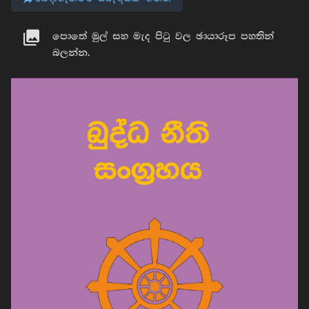
පොතේ මුල් සහ මැද පිටු වල ඡායාරූප පහතින්
බලන්න.