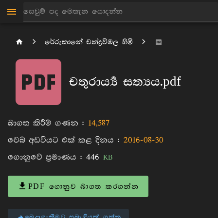
රේරුකානේ චන්ද්‍රවිමල හිමි
චතුරාර්‍ය්‍ය සත්‍යය.pdf
බාගත කිරීම් ගණන :
14,587
වෙබ් අඩවියට එක් කළ දිනය :
2016-08-30
ගොනුවේ ප්‍රමාණය :
446
KB
PDF ගොනුව බාගත කරගන්න
බෙදාගැනීමට සබැඳියක් ගන්න