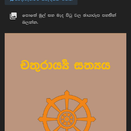
පොතේ මුල් සහ මැද පිටු වල ඡායාරූප පහතින්
බලන්න.