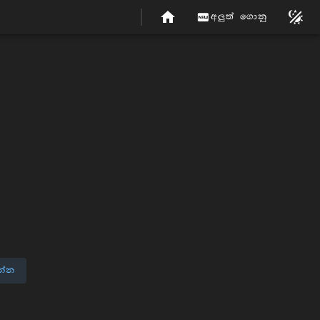
අලුත් ගොනු
න්න