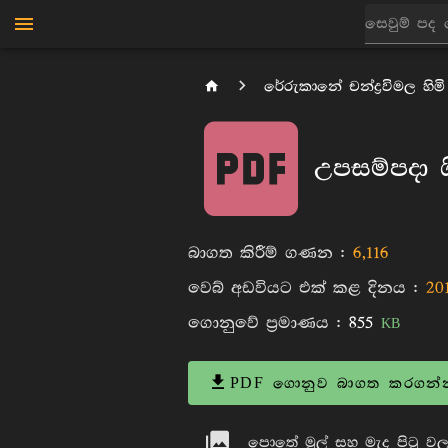
රේරුකානේ චන්ද්‍රවිමල හිමි
උපසම්පදා ශ
බාගත කිරීම් ගණන :
6,116
වෙබ් අඩවියට එක් කළ දිනය :
20
ගොනුවේ ප්‍රමාණය :
855
KB
PDF ගොනුව බාගත කරගන්
පොතේ මුල් සහ මැද පිටු වල