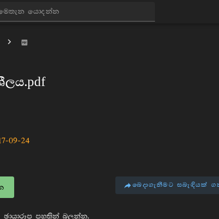
ීලය.pdf
17-09-24
බෙදාගැනීමට සබැඳියක් ග
න
 ඡායාරූප පහතින් බලන්න.