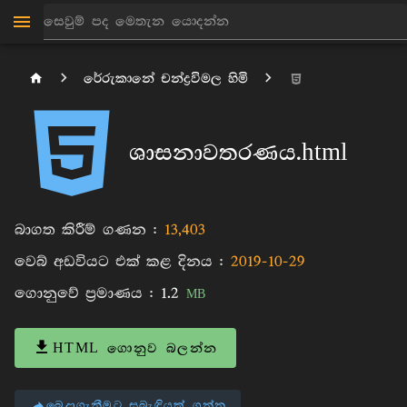
රේරුකානේ චන්ද්‍රවිමල හිමි
ශාසනාවතරණය.html
බාගත කිරීම් ගණන :
13,403
වෙබ් අඩවියට එක් කළ දිනය :
2019-10-29
ගොනුවේ ප්‍රමාණය :
1.2
MB
HTML ගොනුව බලන්න
බෙදාගැනීමට සබැඳියක් ගන්න