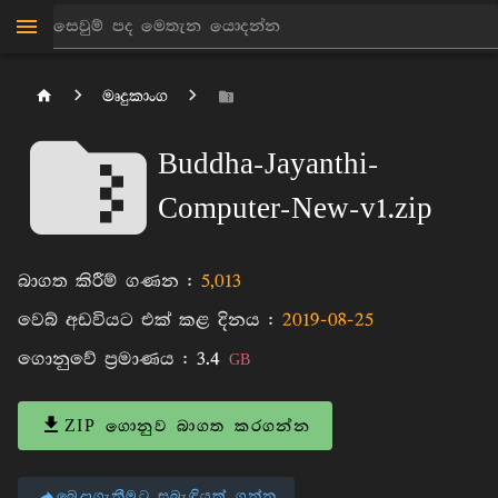
මෘදුකාංග
Buddha-Jayanthi-
Computer-New-v1.zip
බාගත කිරීම් ගණන :
5,013
වෙබ් අඩවියට එක් කළ දිනය :
2019-08-25
ගොනුවේ ප්‍රමාණය :
3.4
GB
ZIP ගොනුව බාගත කරගන්න
බෙදාගැනීමට සබැඳියක් ගන්න