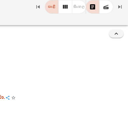
පාළි
සිංහල
ථා
.