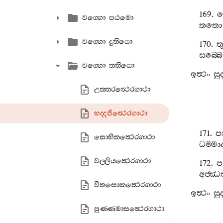
169.
වග‍්ගො පඨමො
තතො
වග‍්ගො දුතියො
170.
ත
සබ‍්බෙ
වග‍්ගො තතියො
ඉත්‍ථං
සු
උත‍්තරත්‍ථෙරගාථා
භද‍්දජිත්‍ථෙරගාථා
171.
ප
සොභිතත්‍ථෙරගාථා
ධම‍්මා
වල‍්ලියත්‍ථෙරගාථා
172.
ප
අජ‍්ඣත
වීතසොකත්‍ථෙරගාථා
ඉත්‍ථං
සු
පුණ‍්ණමාසත්‍ථෙරගාථා