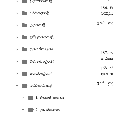
ඛුද‍්දකපාඨපාළි
166.
ච
ධම‍්මපදපාළි
පඤ‍්ච
ඉත්‍ථං
සු
උදානපාළි
ඉතිවුත‍්තකපාළි
සුත‍්තනිපාතො
167.
ය
කරිස‍්
විමානවත්‍ථුපාළි
168.
ත්
අහං
පෙතවත්‍ථුපාළි
ඉත්‍ථං
සු
ථෙරගාථාපාළි
1. එකකනිපාතො
2. දුකනිපාතො