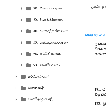
ඉත්‍ථං
සු
20. වීසතිනිපාතො
30. තිංසතිනිපාතො
40. චත‍්තාලීසනිපාතො
තස‍්සුද‍්දානං
:
50. පඤ‍්ඤාසනිපාතො
උත‍්
වීත
60. සට‍්ඨිනිපාතො
භරත
70. මහානිපාතො
ථෙරීගාථාපාළි
ජාතකපාළි
181.
විමුච
මහානිද‍්දෙසපාළි
182.
බ්