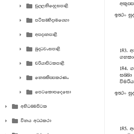
අකුප‍්ප
චුල‍්ලනිද‍්දෙසපාළි
ඉත්‍ථං
සු
පටිසම‍්භිදාමග‍්ගො
අපදානපාළි
බුද‍්ධවංසපාළි
183.
අ
ගහකා
චරියාපිටකපාළි
184.
ග
සබ‍්බා
නෙත‍්තිප‍්පකරණං
විමරි
පෙටකොපදෙසො
ඉත්‍ථං
සු
අභිධම‍්මපිටක
විනය අට‍්ඨකථා
185.
අ