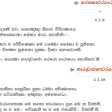
භරතත්‍ථෙරගා
68
2. 3. 9.
දන‍්ති
එවං
සප‍්පඤ‍්ඤා
සීහාව
ගිරිගබ‍්භරෙ
,
ිජිතසඞ‍්ගාමා
ඡෙත්‍වා
මාරං
සවාහිනිං
.
1
්‍ථා
ච
පරිචිණ‍්ණො
මෙ
ධම‍්මො
සඞ‍්ඝො
ච
පූජිතො
,
ච
විත‍්තො
සුමනො
පුත‍්තං
දිස‍්වා
අනාසවන‍්ති
.
දං
ආයස‍්මා
භාරද‍්වාජො
ථෙරො
ගාථායො
අභාසිත්‍ථා
’
ති
.
භාරද‍්වාජත්‍ථෙර
2. 3. 10.
පාසිතා
සප‍්පුරිසා
සුතා
ධම‍්මා
අභිණ‍්හසො
,
ාන
පටිපජ‍්ජිස‍්සං
අඤ‍්ජසං
අමතොගධං
.
වරාගහතස‍්ස
මෙ
සතො
භවරාගො
පුන
මෙ
න
විජ‍්ජති
,
ු
න
ච
මෙ
භවිස‍්සති
න
ච
මෙ
එතරහිපි
විජ‍්ජතී
’
ති
.
2
3