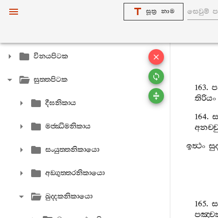
සූත්‍ර නාම
විනයපිටක
සුත‍්තපිටක
163.
ප
තිරියං
දීඝනිකාය
164.
ස
මජ‍්ඣිමනිකාය
අනච‍්ච
ඉත්‍ථං
සු
සංයුත‍්තනිකායො
අඞ‍්ගුත‍්තරනිකායො
ඛුද‍්දකනිකායො
165.
ස
පඤ‍්ච