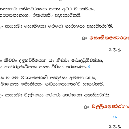
ත‍්තාරො
සතිපට‍්ඨානෙ
සත‍්ත
අට‍්ඨ
ච
භාවයං
,
කප‍්පසතානාහං
එකරත‍්තිං
අනුස‍්සරින‍්ති
.
දං
ආයස‍්මා
සොභිතො
ථෙරො
ගාථායො
අභාසිත්‍ථා
’
ති
.
සොභිතත්‍ථෙරග
2. 3. 4.
ං
කිච‍්චං
දළ‍්හවිරියෙන
යං
කිච‍්චං
බොද‍්ධුමිච‍්ඡතා
,
සං
නාවරුජ‍්ඣිස‍්සං
පස‍්ස
විරියං
පරක‍්කමං
.
6
‍වං
ච
මෙ
මග‍්ගමක‍්ඛාහි
අඤ‍්ජසං
අමතොගධං
,
මොනෙන
මොනිස‍්සං
ගඞ‍්ගාසොතො
’
ව
සාගරන‍්ති
.
දං
ආයස‍්මා
වල‍්ලියො
ථෙරො
ගාථායො
අභාසිත්‍ථා
’
ති
.
වල‍්ලියත්‍ථෙරගා
66
2. 3. 5.