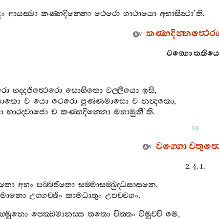
දං
ආයස‍්මා
කණ‍්හදින‍්නො
ථෙරො
ගාථායො
අභාසිත්‍ථා
’
ති
.
කණ‍්හදින‍්නත්‍ථෙ
වග‍්ගො
තතිය
තරො
භද‍්දජිත්‍ථෙරො
සොභිතො
වල‍්ලියො
ඉසි
,
සොකො
ච
යො
ථෙරො
පුණ‍්ණමාසො
ච
නන්‍දකො
,
ො
භාරද‍්වාජො
ච
කණ‍්හදින‍්නො
මහාමුනී
’
ති
.
70
වග‍්ගො
චතුත්‍
2. 4. 1.
යතො
අහං
පබ‍්බජිතො
සම‍්මාසම‍්බුද‍්ධසාසනෙ
,
‍්චමානො
උග‍්ගච‍්ඡිං
කාමධාතුං
උපච‍්චගං
.
‍රහ‍්මුනො
පෙක‍්ඛමානස‍්ස
තතො
චිත‍්තං
විමුච‍්චි
මෙ
,