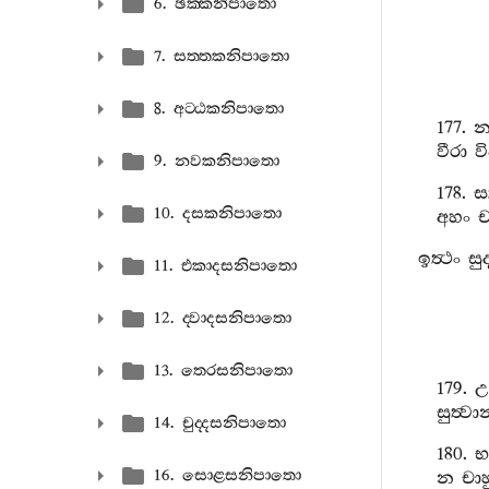
6. ඡක‍්කනිපාතො
7. සත‍්තකනිපාතො
8. අට‍්ඨකනිපාතො
177.
න
වීරා
ව
9. නවකනිපාතො
178.
සත
10. දසකනිපාතො
අහං
ඉත්‍ථං
සු
11. එකාදසනිපාතො
12. ද‍්වාදසනිපාතො
13. තෙරසනිපාතො
179.
උ
සුත්‍ව
14. චුද‍්දසනිපාතො
180.
භ
16. සොළසනිපාතො
න
චාහ