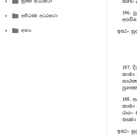
සචෙ
සුත‍්ත අට‍්ඨකථා
186.
ප
අභිධම‍්ම අට‍්ඨකථා
අපචි
අන්‍ය
ඉත්‍ථං
සු
187.
දි
කාමා
සාරත‍්
පුත‍්ත
188.
අද
කාමා
රාගං
තස‍්මා
ඉත්‍ථං
සු