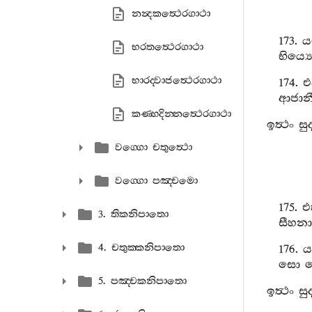
නන්‍දකත්‍ථෙරගාථා
173.
ය
භරතත්‍ථෙරගාථා
භිය්‍ය
භාරද‍්වාජත්‍ථෙරගාථා
174.
එ
ආජාන
කණ‍්හදින‍්නත්‍ථෙරගාථා
ඉත්‍ථං
සු
වග‍්ගො චතුත්‍ථො
වග‍්ගො පඤ‍්චමො
175.
එ
3. තිකනිපාතො
සීහනා
4. චතුක‍්කනිපාතො
176.
ය
සො
5. පඤ‍්චකනිපාතො
ඉත්‍ථං
සු