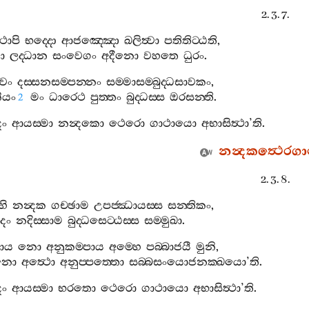
2. 3. 7.
ථාපි
භද‍්දො
ආජඤ‍්ඤො
ඛලිත්‍වා
පතිතිට‍්ඨති
,
ො
ලද‍්ධාන
සංවෙගං
අදීනො
වහතෙ
ධුරං
.
වං
දස‍්සනසම‍්පන‍්නං
සම‍්මාසම‍්බුද‍්ධසාවකං
,
ීයං
මං
ධාරෙථ
පුත‍්තං
බුද‍්ධස‍්ස
ඔරසන‍්ති
.
2
දං
ආයස‍්මා
නන්‍දකො
ථෙරො
ගාථායො
අභාසිත්‍ථා
’
ති
.
නන්‍දකත්‍ථෙරගා
2. 3. 8.
හි
නන්‍දක
ගච‍්ඡාම
උපජ‍්ඣායස‍්ස
සන‍්තිකං
,
දං
නදිස‍්සාම
බුද‍්ධසෙට‍්ඨස‍්ස
සම‍්මුඛා
.
ාය
නො
අනුකම‍්පාය
අම‍්හෙ
පබ‍්බාජයී
මුනි
,
නො
අත්‍ථො
අනුප‍්පත‍්තො
සබ‍්බසංයොජනක‍්ඛයො
’
ති
.
දං
ආයස‍්මා
භරතො
ථෙරො
ගාථායො
අභාසිත්‍ථා
’
ති
.