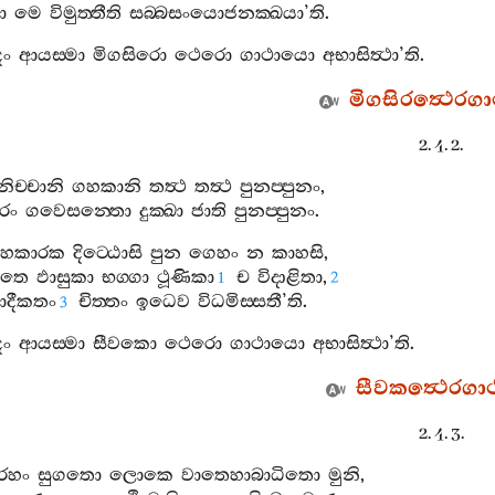
ා
මෙ
විමුත‍්තීති
සබ‍්බසංයොජනක‍්ඛයා
’
ති
.
දං
ආයස‍්මා
මිගසිරො
ථෙරො
ගාථායො
අභාසිත්‍ථා
’
ති
.
මිගසිරත්‍ථෙරගා
2. 4. 2.
නිච‍්චානි
ගහකානි
තත්‍ථ
තත්‍ථ
පුනප‍්පුනං
,
රං
ගවෙසන‍්තො
දුක‍්ඛා
ජාති
පුනප‍්පුනං
.
හකාරක
දිට‍්ඨොසි
පුන
ගෙහං
න
කාහසි
,
තෙ
ඵාසුකා
භග‍්ගා
ථූණිකා
ච
විදාළිතා
,
1
2
යාදීකතං
චිත‍්තං
ඉධෙව
විධමිස‍්සතී
’
ති
.
3
දං
ආයස‍්මා
සීවකො
ථෙරො
ගාථායො
අභාසිත්‍ථා
’
ති
.
සීවකත්‍ථෙරගා
2. 4. 3.
රහං
සුගතො
ලොකෙ
වාතෙහාබාධිතො
මුනි
,