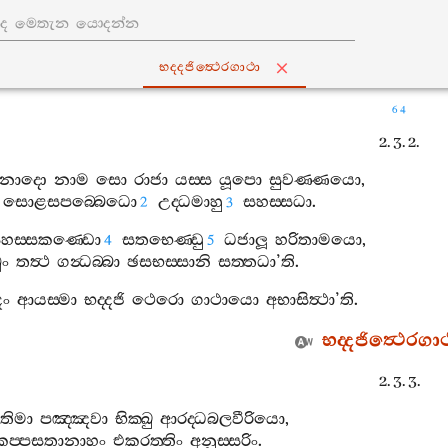
භද‍්දජිත්‍ථෙරගාථා
64
2. 3. 2.
නාදො
නාම
සො
රාජා
යස‍්ස
යූපො
සුවණ‍්ණයො
,
සොළසපබ‍්බෙධො
උද‍්ධමාහු
සහස‍්සධා
.
2
3
හස‍්සකණ‍්ඩො
සතභෙණ‍්ඩු
ධජාලූ
හරිතාමයො
,
4
5
ුං
තත්‍ථ
ගන්‍ධබ‍්බා
ඡසභස‍්සානි
සත‍්තධා
’
ති
.
දං
ආයස‍්මා
භද‍්දජි
ථෙරො
ගාථායො
අභාසිත්‍ථා
’
ති
.
භද‍්දජිත්‍ථෙරගා
2. 3. 3.
තිමා
පඤ‍්ඤවා
භික‍්ඛු
ආරද‍්ධබලවීරියො
,
කප‍්පසතානාහං
එකරත‍්තිං
අනුස‍්සරිං
.