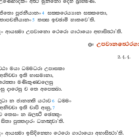
උණ‍්හොදකං
අත්‍ථි
මුනිනො
දෙහි
බ්‍රාහ‍්මණ
.
ූජිතො
පූජනීයානං
සක‍්කරෙය්‍යාන
සක‍්කතො
,
4
තොපචනීයානං
තස‍්ස
ඉච‍්ඡාමි
හාතවෙ
’
ති
.
5
දං
ආයස‍්මා
උපවානො
ථෙරො
ගාථායො
අභාසිත්‍ථා
’
ති
.
උපවානත්‍ථෙරග
2. 4. 4.
ට‍්ඨා
මයා
ධම‍්මධරා
උපාසකා
අනිච‍්චා
ඉති
භාසමානා
,
තරත‍්තා
මණිකුණ‍්ඩලෙසු
ෙසු
දාරෙසු
ච
තෙ
අපෙක‍්ඛා
.
‍්ධා
න
ජානන‍්ති
යථාව
ධම‍්මං
6
අනිච‍්චා
ඉති
චාපි
ආහු
,
7
ච
තෙසං
න
බලත්‍ථි
ඡෙත‍්තුං
සිතා
පුත‍්තදාරං
ධනඤ‍්චා
’
ති
.
දං
ආයස‍්මා
ඉසිදින‍්නො
ථෙරො
ගාථායො
අභාසිත්‍ථා
’
ති
.