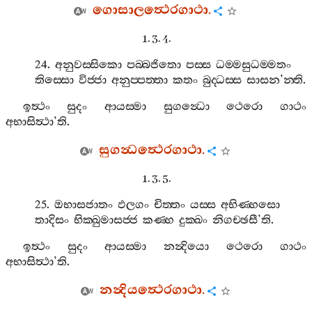
ගොසාලත්‍ථෙරගාථා
.
1. 3. 4.
24.
අනුවස‍්සිකො
පබ‍්බජිතො
පස‍්ස
ධම‍්මසුධම‍්මතං
තිස‍්සො
විජ‍්ජා
අනුප‍්පත‍්තා
කතං
බුද‍්ධස‍්ස
සාසන
’
න‍්ති
.
ඉත්‍ථං
සුදං
ආයස‍්මා
සුගන්‍ධො
ථෙරො
ගාථං
අභාසිත්‍ථා
’
ති
.
සුගන්‍ධත්‍ථෙරගාථා
.
1. 3. 5.
25.
ඔභාසජාතං
ඵලගං
චිත‍්තං
යස‍්ස
අභිණ‍්හසො
තාදිසං
භික‍්ඛුමාසජ‍්ජ
කණ‍්හ
දුක‍්ඛං
නිගච‍්ඡසී
’
ති
.
ඉත්‍ථං
සුදං
ආයස‍්මා
නන්‍දියො
ථෙරො
ගාථං
අභාසිත්‍ථා
’
ති
.
නන්‍දියත්‍ථෙරගාථා
.