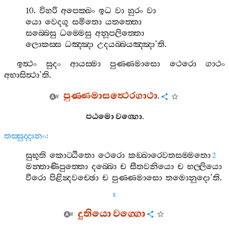
10.
විහරි
අපෙක‍්ඛං
ඉධ
වා
හුරං
වා
යො
වෙදගූ
සමිතො
යතත‍්තො
සබ‍්බෙසු
ධම‍්මෙසු
අනූපලිත‍්තො
ලොකස‍්ස
ධඤ‍්ඤා
උදයබ‍්බයඤ‍්ඤා
’
ති
.
ඉත්‍ථං
සුදං
ආයස‍්මා
පුණ‍්ණමාසො
ථෙරො
ගාථං
අභාසිත්‍ථා
’
ති
.
පුණ‍්ණමාසත්‍ථෙරගාථා
.
පඨමො
වග‍්ගො
.
තස‍්සුද‍්දානං
:
සුභූති
කොට‍්ඨිතො
ථෙරො
කඞ‍්ඛාරෙවතසම‍්මතො
2
මන‍්තාණිපුත‍්තො
දබ‍්බො
ච
සීතවනියො
ච
භල‍්ලියො
වීරො
පිළින්‍දවච‍්ඡො
ච
පුණ‍්ණමාසො
තමොනුදො
’
ති
.
8
දුතියො
වග‍්ගො