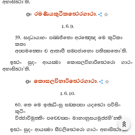
අභාසිත්‍ථා
’
ති
.
රමණීයකුටිකත්‍ථෙරගාථා
.
1. 6. 9.
59.
සද‍්ධායාහං
පබ‍්බජිතො
අරඤ‍්ඤෙ
මෙ
කුටිකා
කතා
අප‍්පමත‍්තො
ච
ආතාපී
සම‍්පජානො
පතිස‍්සතො
’
ති
.
ඉත්‍ථං
සුදං
ආයස‍්මා
කොසලවිහාරිත්‍ථෙරො
ගාථං
අභාසිත්‍ථා
’
ති
.
කොසලවිහාරිත්‍ථෙරගාථා
.
1. 6. 10.
60.
තෙ
මෙ
ඉජ‍්ඣිංසු
සඞ‍්කප‍්පා
යදත්‍ථො
පවිසිං
කුටිං
විජ‍්ජාවිමුත‍්තිං
පච‍්චෙස‍්සං
මානානුසයමුජ‍්ජහි
’
න‍්ති
.
ඉත්‍ථං
සුදං
ආයස‍්මා
සීවලිත්‍ථෙරො
ගාථං
අභාසිත්‍ථා
’
ති
.