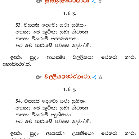
සුබාහුත්‍ථෙරගාථා
.
1. 6. 3.
53.
වස‍්සති
දෙවො
යථා
සුගීතං
ඡන‍්නා
මෙ
කුටිකා
සුඛා
නිවාතා
තස‍්සං
විහරාමි
අප‍්පමත‍්තො
අථ
චෙ
පත්‍ථයසි
පවස‍්ස
දෙවා
’
ති
.
ඉත්‍ථං
සුදං
ආයස‍්මා
වල‍්ලියො
ථෙරො
ගාථං
අභාසිත්‍ථා
’
ති
.
වල‍්ලියත්‍ථෙරගාථා
.
1. 6. 4.
54.
වස‍්සති
දෙවො
යථා
සුගීතං
ඡන‍්නා
මෙ
කුටිකා
සුඛා
නිවාතා
තස‍්සං
විහරාමි
අදුතියො
අථ
චෙ
පත්‍ථයසි
පවස‍්ස
දෙවා
’
ති
.
ඉත්‍ථං
සුදං
ආයස‍්මා
උත‍්තියො
ථෙරො
ගාථං