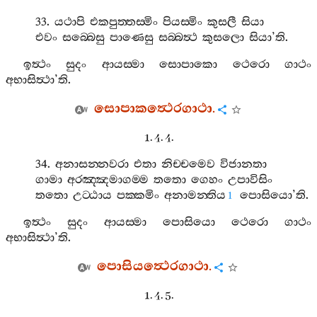
33.
යථාපි
එකපුත‍්තස‍්මිං
පියස‍්මිං
කුසලී
සියා
එවං
සබ‍්බෙසු
පාණෙසු
සබ‍්බත්‍ථ
කුසලො
සියා
’
ති
.
ඉත්‍ථං
සුදං
ආයස‍්මා
සොපාකො
ථෙරො
ගාථං
අභාසිත්‍ථා
’
ති
.
සොපාකත්‍ථෙරගාථා
.
1. 4. 4.
34.
අනාසන‍්නවරා
එතා
නිච‍්චමෙව
විජානතා
ගාමා
අරඤ‍්ඤමාගම‍්ම
තතො
ගෙහං
උපාවිසිං
තතො
උට‍්ඨාය
පක‍්කමිං
අනාමන‍්තිය
පොසියො
’
ති
.
1
ඉත්‍ථං
සුදං
ආයස‍්මා
පොසියො
ථෙරො
ගාථං
අභාසිත්‍ථා
’
ති
.
පොසියත්‍ථෙරගාථා
.
1. 4. 5.