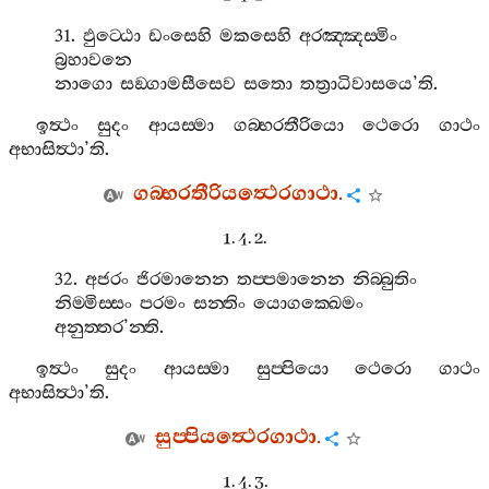
31.
ඵුට‍්ඨො
ඩංසෙහි
මකසෙහි
අරඤ‍්ඤස‍්මිං
බ්‍රහාවනෙ
නාගො
සඞ‍්ගාමසීසෙව
සතො
තත්‍රාධිවාසයෙ
’
ති
.
ඉත්‍ථං
සුදං
ආයස‍්මා
ගබ‍්භරතීරියො
ථෙරො
ගාථං
අභාසිත්‍ථා
’
ති
.
ගබ‍්භරතීරියත්‍ථෙරගාථා
.
1. 4. 2.
32.
අජරං
ජිරමානෙන
තප‍්පමානෙන
නිබ‍්බුතිං
නිම‍්මිස‍්සං
පරමං
සන‍්තිං
යොගක‍්ඛෙමං
අනුත‍්තර
’
න‍්ති
.
ඉත්‍ථං
සුදං
ආයස‍්මා
සුප‍්පියො
ථෙරො
ගාථං
අභාසිත්‍ථා
’
ති
.
සුප‍්පියත්‍ථෙරගාථා
.
1. 4. 3.