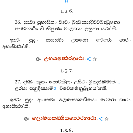
14
1. 3. 6.
26.
සුත්‍වා
සුභාසිතං
වාචං
බුද‍්ධස‍්සාදිච‍්චබන්‍ධුනො
පච‍්චව්‍යධිං
හි
නිපුණං
වාලග‍්ගං
උසුනා
යථා
’
ති
.
ඉත්‍ථං
සුදං
ආයස‍්මා
උභයො
ථෙරො
ගාථං
අභාසිත්‍ථා
’
ති
.
උභයත්‍ථෙරගාථා
.
1. 3. 7.
27.
දබ‍්බං
කුසං
පොටකිලං
උසීරං
මුඤ‍්ජබබ‍්බජං
1
උරසා
පනුදිස‍්සාමි
විවෙකමනුබ්‍රූහය
’
න‍්ති
.
2
ඉත්‍ථං
සුදං
ආයස‍්මා
ලොමසකඞ‍්ගියො
ථෙරො
ගාථං
අභාසිත්‍ථා
’
ති
.
ලොමසකඞ‍්ගියත්‍ථෙරගාථා
.
1. 3. 8.