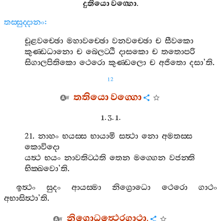
දුතියො
වග‍්ගො
.
තස‍්සුද‍්දානං
:
චූළවච‍්ඡො
මහාවච‍්ඡො
වනවච‍්ඡො
ච
සීවකො
කුණ‍්ඩධානො
ච
බෙලට‍්ඨි
දාසකො
ච
තතොපරි
සිගාලපිතිකො
ථෙරො
කුණ‍්ඩලො
ච
අජිතො
දසා
’
ති
.
12
තතියො
වග‍්ගො
1. 3. 1.
21.
නාහං
භයස‍්ස
භායාමි
සත්‍ථා
නො
අමතස‍්ස
කොවිදො
යත්‍ථ
භයං
නාවතිට‍්ඨති
තෙන
මග‍්ගෙන
වජන‍්ති
භික‍්ඛවො
’
ති
.
ඉත්‍ථං
සුදං
ආයස‍්මා
නිග්‍රොධො
ථෙරො
ගාථං
අභාසිත්‍ථා
’
ති
.
නිග්‍රොධත්‍ථෙරගාථා
.