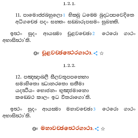
1. 2. 1.
11.
පාමොජ‍්ජබහුලො
භික‍්ඛු
ධම‍්මෙ
බුද‍්ධප‍්පවෙදිතෙ
1
අධිගච‍්ඡෙ
පදං
සන‍්තං
සඞ‍්ඛාරූපසමං
සුඛන‍්ති
.
ඉත්‍ථං
සුදං
ආයස‍්මා
චූළවච‍්ඡො
ථෙරො
ගාථං
2
අභාසිත්‍ථා
’
ති
.
චූළවච‍්ඡත්‍ථෙරගාථා
.
1. 2. 2.
12.
පඤ‍්ඤාබලී
සීලවතූපපන‍්නො
සමාහිතො
ඣානරතො
සතීමා
යදත්‍ථියං
භොජනං
භුඤ‍්ජමානො
කඞ‍්ඛෙථ
කාලං
ඉධ
වීතරාගො
’
ති
.
ඉත්‍ථං
සුදං
ආයස‍්මා
මහාවච‍්ඡො
ථෙරො
ගාථං
3
අභාසිත්‍ථා
’
ති
.
මහාවච‍්ඡත්‍ථෙරගාථා
.