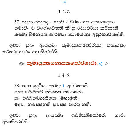
18
1. 4. 7.
37.
නානාජනපදං
යන‍්ති
විචරන‍්තො
අසඤ‍්ඤතා
සමාධිං
ච
විරොධෙන‍්ති
කිංසු
රට‍්ඨචරියා
කරිස‍්සති
තස‍්මා
විනෙය්‍ය
සාරම‍්භං
ඣායෙය්‍ය
අපුරක‍්ඛතො
’
ති
.
ඉත්‍ථං
සුදං
ආයස‍්මා
කුමාපුත‍්තත්‍ථෙරස‍්ස
සහායකා
ථෙරො
ගාථං
අභාසිත්‍ථා
’
ති
.
කුමාපුත‍්තසහායකත්‍ථෙරගාථා
.
1. 4. 8.
38.
යො
ඉද‍්ධියා
සරභුං
අට‍්ඨපෙසි
1
සො
ගවම‍්පති
අසිතො
අනෙජො
තං
සබ‍්බසඞ‍්ගාතිගතං
මහාමුනිං
දෙවා
නමස‍්සන‍්ති
භවස‍්ස
පාරගු
’
න‍්ති
.
ඉත්‍ථං
සුදං
ආයස‍්මා
ගවම‍්පතිත්‍ථෙරො
ගාථං
අභාසිත්‍ථා
’
ති
.