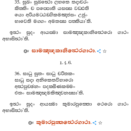
35.
සුඛං
සුඛත්‍ථො
ලභතෙ
තදාචරං
කිත‍්තිං
ච
පප‍්පොති
යසස‍්ස
වඩ‍්ඪති
යො
අරියමට‍්ඨඞ‍්ගිකමඤ‍්ජසං
උජුං
භාවෙති
මග‍්ගං
අමතස‍්ස
පත‍්තියා
’
ති
.
ඉත්‍ථං
සුදං
ආයස‍්මා
සාමඤ‍්ඤකානිත්‍ථෙරො
ගාථං
අභාසිත්‍ථා
’
ති
.
සාමඤ‍්ඤකානිත්‍ථෙරගාථා
.
1. 4. 6.
36.
සාධු
සුතං
සාධු
චරිතකං
සාධු
සදා
අනිකෙතවිහාරො
අත්‍ථපුච‍්ඡනං
පදක‍්ඛිණකම‍්මං
එතං
සාමඤ‍්ඤමකිඤ‍්චනස‍්සා
’
ති
.
ඉත්‍ථං
සුදං
ආයස‍්මා
කුමාරපුත‍්තො
ථෙරො
ගාථං
අභාසිත්‍ථා
’
ති
.
කුමාරපුත‍්තත්‍ථෙරගාථා
.