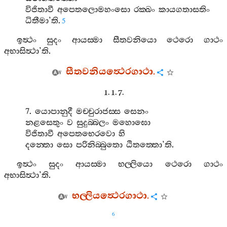
විජිතාවී
අපෙතලොමහංසො
රක‍්ඛං
කායගතාසතිං
ධිතීමා
’
ති
.
5
ඉත්‍ථං
සුදං
ආයස‍්මා
සීතවනියො
ථෙරො
ගාථං
අභාසිත්‍ථා
’
ති
.
සීතවනියත්‍ථෙරගාථා
.
1. 1. 7.
7.
යොපානුදී
මච‍්චුරාජස‍්ස
සෙනං
නළසෙතුං
ව
සුදුබ‍්බලං
මහොඝො
විජිතාවී
අපෙතභෙරවො
හි
දන‍්තො
සො
පරිනිබ‍්බුතො
ඨිතත‍්තො
’
ති
.
ඉත්‍ථං
සුදං
ආයස‍්මා
භල‍්ලියො
ථෙරො
ගාථං
අභාසිත්‍ථා
’
ති
.
භල‍්ලියත්‍ථෙරගාථා
.
6