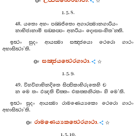
උජ‍්ජයත්‍ථෙරගාථා
.
1. 5. 8.
48.
යතො
අහං
පබ‍්බජිතො
අගාරස‍්මානගාරියං
නාභිජානාමි
සඞ‍්කප‍්පං
අනරියං
දොසසංහිත
’
න‍්ති
.
ඉත්‍ථං
සුදං
ආයස‍්මා
සඤ‍්ජයො
ථෙරො
ගාථං
අභාසිත්‍ථා
’
ති
.
සඤ‍්ජයත්‍ථෙරගාථා
.
1. 5. 9.
49.
විහවිහාභිනදිතෙ
සිප‍්පිකාභිරුතෙහි
ච
න
මෙ
තං
ඵන්‍දති
චිත‍්තං
එකත‍්තනිරතං
හි
මෙ
’
ති
.
ඉත්‍ථං
සුදං
ආයස‍්මා
රාමණෙය්‍යකො
ථෙරො
ගාථං
අභාසිත්‍ථා
’
ති
.
රාමණෙය්‍යකත්‍ථෙරගාථා
.
1. 5. 10.