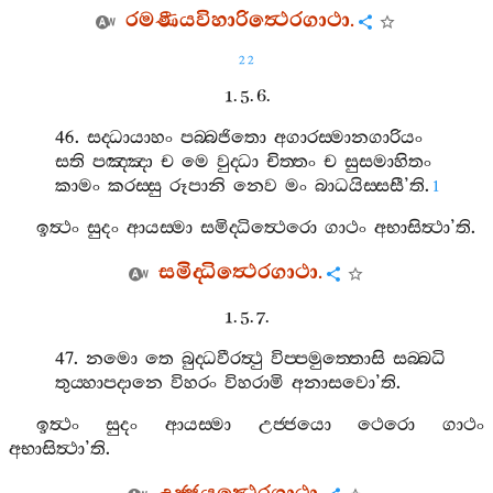
රමණීයවිහාරිත්‍ථෙරගාථා
.
22
1. 5. 6.
46.
සද‍්ධායාහං
පබ‍්බජිතො
අගාරස‍්මානගාරියං
සති
පඤ‍්ඤා
ච
මෙ
වුද‍්ධා
චිත‍්තං
ච
සුසමාහිතං
කාමං
කරස‍්සු
රූපානි
නෙව
මං
බාධයිස‍්සසී
’
ති
.
1
ඉත්‍ථං
සුදං
ආයස‍්මා
සමිද‍්ධිත්‍ථෙරො
ගාථං
අභාසිත්‍ථා
’
ති
.
සමිද‍්ධිත්‍ථෙරගාථා
.
1. 5. 7.
47.
නමො
තෙ
බුද‍්ධවීරත්‍ථු
විප‍්පමුත‍්තොසි
සබ‍්බධි
තුය‍්හාපදානෙ
විහරං
විහරාමි
අනාසවො
’
ති
.
ඉත්‍ථං
සුදං
ආයස‍්මා
උජ‍්ජයො
ථෙරො
ගාථං
අභාසිත්‍ථා
’
ති
.