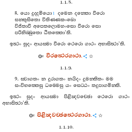
1. 1. 8.
8.
යො
දුද‍්දමියො
දමෙන
දන‍්තො
වීරො
1
සන‍්තුසිතො
විතිණ‍්ණකංඛො
විජිතාවී
අපෙතලොමහංසො
වීරො
සො
පරිනිබ‍්බුතො
ඨිතත‍්තො
’
ති
.
ඉත්‍ථං
සුදං
ආයස‍්මා
වීරො
ථෙරො
ගාථං
අභාසිත්‍ථා
’
ති
.
වීරත්‍ථෙරගාථා
.
1. 1. 9.
9.
ස‍්වාගතං
න
දුරාගතං
නයිදං
දුමන‍්තිතං
මම
සංවිභත‍්තෙසු
ධම‍්මෙසු
යං
සෙට‍්ඨං
තදුපාගමින‍්ති
.
ඉත්‍ථං
සුදං
ආයස‍්මා
පිළින්‍දවච‍්ඡො
ථෙරො
ගාථං
අභාසිත්‍ථා
’
ති
.
පිළින්‍දවච‍්ඡත්‍ථෙරගාථා
.
1. 1. 10.