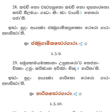
28.
කච‍්චි
නො
වත්‍ථපසුතො
කච‍්චි
නො
භූසනාරතො
කච‍්චි
සීලමයං
ගන්‍ධං
කිං
ත්‍වං
වායසි
නෙතරා
3
පජා
’
ති
.
ඉත්‍ථං
සුදං
ආයස‍්මා
ජම‍්බුගාමිකපුත‍්තො
ථෙරො
ගාථං
අභාසිත්‍ථා
’
ති
.
ජම‍්බුගාමිකත්‍ථෙරගාථා
.
1. 3. 9.
29.
සමුන‍්නමයමත‍්තානං
උසුකාරො
’
ව
තෙජනං
චිත‍්තං
උජුං
කරිත්‍වාන
අවිජ‍්ජං
භින්‍ද
හාරිතා
’
ති
.
4
ඉත්‍ථං
සුදං
ආයස‍්මා
හාරිතො
ථෙරො
ගාථං
අභාසිත්‍ථා
’
ති
.
හාරිතත්‍ථෙරගාථා
.
1. 3. 10.