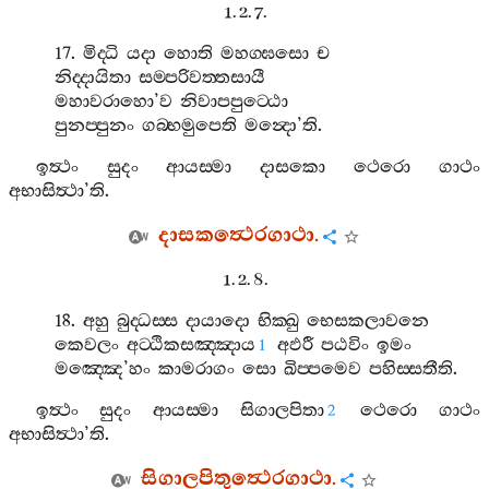
1. 2. 7.
17.
මිද‍්ධි
යදා
හොති
මහග‍්ඝසො
ච
නිද‍්දායිතා
සම‍්පරිවත‍්තසායී
මහාවරාහො
’
ව
නිවාපපුට‍්ඨො
පුනප‍්පුනං
ගබ‍්භමුපෙති
මන්‍දො
’
ති
.
ඉත්‍ථං
සුදං
ආයස‍්මා
දාසකො
ථෙරො
ගාථං
අභාසිත්‍ථා
’
ති
.
දාසකත්‍ථෙරගාථා
.
1. 2. 8.
18.
අහු
බුද‍්ධස‍්ස
දායාදො
භික‍්ඛු
භෙසකලාවනෙ
කෙවලං
අට‍්ඨිකසඤ‍්ඤාය
අඵරී
පඨවිං
ඉමං
1
මඤ‍්ඤෙ
’
හං
කාමරාගං
සො
ඛිප‍්පමෙව
පහිස‍්සතීති
.
ඉත්‍ථං
සුදං
ආයස‍්මා
සිගාලපිතා
ථෙරො
ගාථං
2
අභාසිත්‍ථා
’
ති
.
සිගාලපිතුත්‍ථෙරගාථා
.