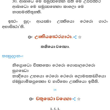
30.
ආබාධෙ
මෙ
සමුප‍්පන‍්නෙ
සති
මෙ
උපපජ‍්ජථ
ආබාධො
මෙ
සමුප‍්පන‍්නො
කාලො
මෙ
නප‍්පමජ‍්ජිතුන‍්ති
.
ඉත්‍ථං
සුදං
ආයස‍්මා
උත‍්තියො
ථෙරො
ගාථං
අභාසිත්‍ථා
’
ති
.
උත‍්තියත්‍ථෙරගාථා
.
තතියො
වග‍්ගො
.
තස‍්සුද‍්දානං
:
නිග්‍රොධො
චිත‍්තකො
ථෙරො
ගොසාලථෙරො
සුගන්‍ධො
නන්‍දියො
උභයො
ථෙරො
ථෙරො
ලොමසකඞ‍්ගියො
ජම‍්බුගාමිකපුත‍්තො
ච
හාරිතො
උත‍්තියො
ඉසීති
.
16
චතුත්‍ථො
වග‍්ගො
1. 4. 1.