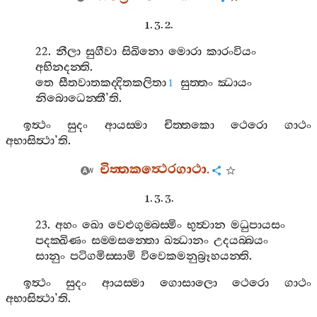
1. 3. 2.
22.
නීලා
සුගීවා
සිඛිනො
මොරා
කාරංවියං
අභිනදන‍්ති
.
තෙ
සීතවාතකද‍්දිතකලිතා
සුත‍්තං
ඣායං
1
නිබොධෙන‍්තී
’
ති
.
ඉත්‍ථං
සුදං
ආයස‍්මා
චිත‍්තකො
ථෙරො
ගාථං
අභාසිත්‍ථා
’
ති
.
චිත‍්තකත්‍ථෙරගාථා
.
1. 3. 3.
23.
අහං
ඛො
වෙළුගුම‍්බස‍්මිං
භුත්‍වාන
මධුපායසං
පදක‍්ඛිණං
සම‍්මසන‍්තො
ඛන්‍ධානං
උදයබ‍්බයං
සානුං
පටිගමිස‍්සාමි
විවෙකමනුබ්‍රූහයන‍්ති
.
ඉත්‍ථං
සුදං
ආයස‍්මා
ගොසාලො
ථෙරො
ගාථං
අභාසිත්‍ථා
’
ති
.