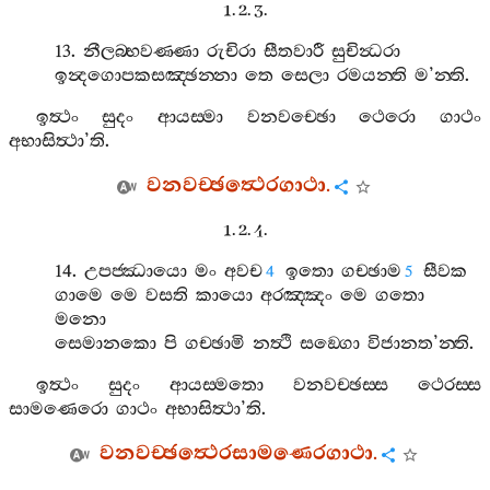
1. 2. 3.
13.
නීලබ‍්භවණ‍්ණා
රුචිරා
සීතවාරී
සුචින්‍ධරා
ඉන්‍දගොපකසඤ‍්ඡන‍්නා
තෙ
සෙලා
රමයන‍්ති
ම
’
න‍්ති
.
ඉත්‍ථං
සුදං
ආයස‍්මා
වනවච‍්ඡො
ථෙරො
ගාථං
අභාසිත්‍ථා
’
ති
.
වනවච‍්ඡත්‍ථෙරගාථා
.
1. 2. 4.
14.
උපජ‍්ඣායො
මං
අවච
ඉතො
ගච‍්ඡාම
සීවක
4
5
ගාමෙ
මෙ
වසති
කායො
අරඤ‍්ඤං
මෙ
ගතො
මනො
සෙමානකො
පි
ගච‍්ඡාමි
නත්‍ථි
සඞ‍්ගො
විජානත
’
න‍්ති
.
ඉත්‍ථං
සුදං
ආයස‍්මතො
වනවච‍්ඡස‍්ස
ථෙරස‍්ස
සාමණෙරො
ගාථං
අභාසිත්‍ථා
’
ති
.
වනවච‍්ඡත්‍ථෙරසාමණෙරගාථා
.