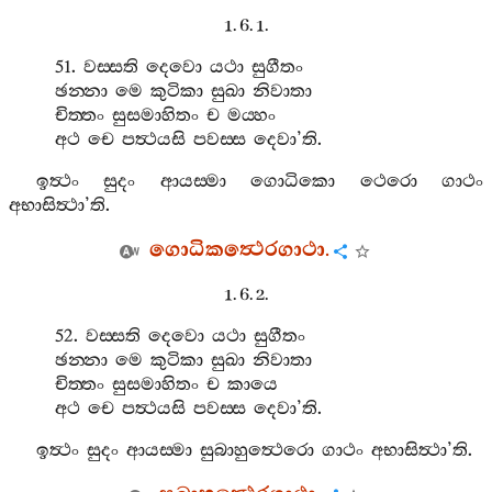
1. 6. 1.
51.
වස‍්සති
දෙවො
යථා
සුගීතං
ඡන‍්නා
මෙ
කුටිකා
සුඛා
නිවාතා
චිත‍්තං
සුසමාහිතං
ච
මය‍්හං
අථ
චෙ
පත්‍ථයසි
පවස‍්ස
දෙවා
’
ති
.
ඉත්‍ථං
සුදං
ආයස‍්මා
ගොධිකො
ථෙරො
ගාථං
අභාසිත්‍ථා
’
ති
.
ගොධිකත්‍ථෙරගාථා
.
1. 6. 2.
52.
වස‍්සති
දෙවො
යථා
සුගීතං
ඡන‍්නා
මෙ
කුටිකා
සුඛා
නිවාතා
චිත‍්තං
සුසමාහිතං
ච
කායෙ
අථ
චෙ
පත්‍ථයසි
පවස‍්ස
දෙවා
’
ති
.
ඉත්‍ථං
සුදං
ආයස‍්මා
සුබාහුත්‍ථෙරො
ගාථං
අභාසිත්‍ථා
’
ති
.