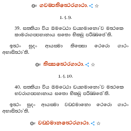
ගවම‍්පතිත්‍ථෙරගාථා
.
1. 4. 9.
39.
සත‍්තියා
විය
ඔමට‍්ඨො
ඩය‍්හමානො
’
ව
මත්‍ථකෙ
කාමරාගප‍්පහානාය
සතො
භික‍්ඛු
පරිබ‍්බජෙ
’
ති
.
ඉත්‍ථං
සුදං
ආයස‍්මා
තිස‍්සො
ථෙරො
ගාථං
අභාසිත්‍ථා
’
ති
.
තිස‍්සත්‍ථෙරගාථා
.
1. 4. 10.
40.
සත‍්තියා
විය
ඔමට‍්ඨො
ඩය‍්හමානො
’
ව
මත්‍ථකෙ
භවරාගප‍්පහානාය
සතො
භික‍්ඛු
පරිබ‍්බජෙ
’
ති
.
ඉත්‍ථං
සුදං
ආයස‍්මා
වඩ‍්ඪමානො
ථෙරො
ගාථං
අභාසිත්‍ථා
’
ති
.
වඩ‍්ඪමානත්‍ථෙරගාථා
.