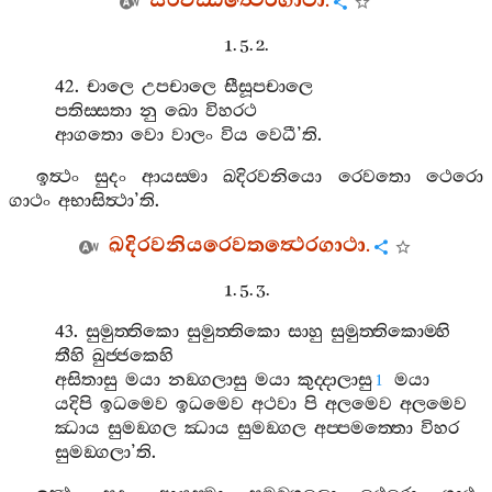
සිරිවඩ‍්ඪත්‍ථෙරගාථා
.
1. 5. 2.
42.
චාලෙ
උපචාලෙ
සීසූපචාලෙ
පතිස‍්සතා
නු
ඛො
විහරථ
ආගතො
වො
වාලං
විය
වෙධී
’
ති
.
ඉත්‍ථං
සුදං
ආයස‍්මා
ඛදිරවනියො
රෙවතො
ථෙරො
ගාථං
අභාසිත්‍ථා
’
ති
.
ඛදිරවනියරෙවතත්‍ථෙරගාථා
.
1. 5. 3.
43.
සුමුත‍්තිකො
සුමුත‍්තිකො
සාහු
සුමුත‍්තිකොම‍්හි
තීහි
ඛුජ‍්ජකෙහි
අසිතාසු
මයා
නඞ‍්ගලාසු
මයා
කුද‍්දාලාසු
මයා
1
යදිපි
ඉධමෙව
ඉධමෙව
අථවා
පි
අලමෙව
අලමෙව
ඣාය
සුමඞ‍්ගල
ඣාය
සුමඞ‍්ගල
අප‍්පමත‍්තො
විහර
සුමඞ‍්ගලා
’
ති
.