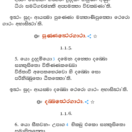
ධීරා
සමධිගච‍්ඡන‍්ති
අප‍්පමත‍්තා
විචක‍්ඛණා
’
ති
.
ඉත්‍ථං
සුදං
ආයස‍්මා
පුණ‍්ණො
මන‍්තාණිපුත‍්තො
ථෙරො
ගාථං
අභාසිත්‍ථා
’
ති
.
පුණ‍්ණත්‍ථෙරගාථා
.
1. 1. 5.
5.
යො
දුද‍්දමියො
දමෙන
දන‍්තො
දබ‍්බො
3
සන‍්තුසිතො
විතිණ‍්ණකඞ‍්ඛො
විජිතාවී
අපෙතභෙරවො
හි
දබ‍්බො
සො
පරිනිබ‍්බුතො
ඨිතත‍්තො
’
ති
.
ඉත්‍ථං
සුදං
ආයස‍්මා
දබ‍්බො
ථෙරො
ගාථං
අභාසිත්‍ථා
’
ති
.
දබ‍්බත්‍ථෙරගාථා
.
1. 1. 6.
6.
යො
සීතවනං
උපාග
භික‍්ඛු
එකො
සන‍්තුසිතො
4
සමාහිතත‍්තො