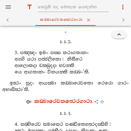
කඞ‍්ඛාරෙවතත්‍ථෙරගාථා
4
1. 1. 3.
3.
පඤ‍්ඤං
ඉමං
පස‍්ස
තථාගතානං
අග‍්ගි
යථා
පජ‍්ජලිතො
නිසීථෙ
1
ආලොකදා
චක‍්ඛුදදා
භවන‍්ති
යෙ
ආගතානං
විනයන‍්ති
කඞ‍්ඛං
’
ති
.
ඉත්‍ථං
සුදං
ආයස‍්මා
කඞ‍්ඛාරෙවතො
ථෙරො
ගාථං
අභාසිත්‍ථා
’
ති
.
කඞ‍්ඛාරෙවතත්‍ථෙරගාථා
.
1. 1. 4.
4.
සබ‍්භිරෙව
සමාසෙථ
පණ‍්ඩිතෙහත්‍ථදස‍්සිභි
2
අත්‍ථං
මහන‍්තං
ගම‍්භීරං
දුද‍්දසං
නිපුණං
අණුං