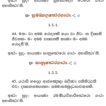
ඉත්‍ථං
සුදං
ආයස‍්මා
සුමඞ‍්ගලො
ථෙරො
ගාථං
අභාසිත්‍ථා
’
ති
.
සුමඞ‍්ගලත්‍ථෙරගාථා
.
1. 5. 4.
44.
මතං
වා
අම‍්ම
රොදන‍්ති
යො
වා
ජීවං
න
දිස‍්සති
ජීවන‍්තං
මං
අම‍්ම
පස‍්සන‍්තී
කස‍්මා
මං
අම‍්ම
රොදසී
’
ති
.
ඉත්‍ථං
සුදං
ආයස‍්මා
සානුත්‍ථෙරො
ගාථං
අභාසිත්‍ථා
’
ති
.
සානුත්‍ථෙරගාථා
.
1. 5. 5.
45.
යථාපි
භද‍්දො
ආජඤ‍්ඤො
ඛලිත්‍වා
පතිතිට‍්ඨති
එවං
දස‍්සනසම‍්පන‍්නං
සම‍්මාසම‍්බුද‍්ධසාවකන‍්ති
.
ඉත්‍ථං
සුදං
ආයස‍්මා
රමණීයවිහාරිත්‍ථෙරො
ගාථං
අභාසිත්‍ථා
’
ති
.