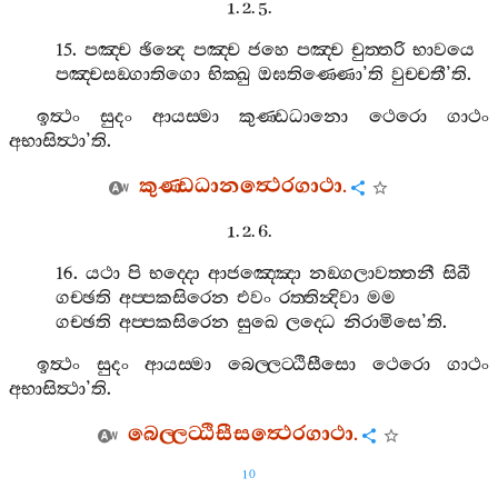
1. 2. 5.
15.
පඤ‍්ච
ඡින්‍දෙ
පඤ‍්ච
ජහෙ
පඤ‍්ච
චුත‍්තරි
භාවයෙ
පඤ‍්චසඞ‍්ගාතිගො
භික‍්ඛු
ඔඝතිණ‍්ණො
’
ති
වුච‍්චතී
’
ති
.
ඉත්‍ථං
සුදං
ආයස‍්මා
කුණ‍්ඩධානො
ථෙරො
ගාථං
අභාසිත්‍ථා
’
ති
.
කුණ‍්ඩධානත්‍ථෙරගාථා
.
1. 2. 6.
16.
යථා
පි
භද‍්දො
ආජඤ‍්ඤො
නඞ‍්ගලාවත‍්තනී
සිඛී
ගච‍්ඡති
අප‍්පකසිරෙන
එවං
රත‍්තින්‍දිවා
මම
ගච‍්ඡති
අප‍්පකසිරෙන
සුඛෙ
ලද‍්ධෙ
නිරාමිසෙ
’
ති
.
ඉත්‍ථං
සුදං
ආයස‍්මා
බෙල‍්ලට‍්ඨිසීසො
ථෙරො
ගාථං
අභාසිත්‍ථා
’
ති
.
බෙල‍්ලට‍්ඨිසීසත්‍ථෙරගාථා
.
10