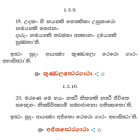
1. 2. 9.
19.
උදකං
හි
නයන‍්ති
නෙත‍්තිකා
උසුකාරො
නමයන‍්ති
තෙජනං
දාරුං
නමයන‍්ති
තච‍්ඡකා
අත‍්තානං
දමයන‍්ති
සුබ‍්බතා
’
ති
.
ඉත්‍ථං
සුදං
ආයස‍්මා
කුණ‍්ඩලො
ථෙරො
ගාථං
අභාසිත්‍ථා
’
ති
.
කුණ‍්ඩලත්‍ථෙරගාථා
.
1. 2. 10.
20.
මරණෙ
මෙ
භයං
නත්‍ථි
නිකන‍්ති
නත්‍ථි
ජීවිතෙ
සන්‍දෙහං
නික‍්ඛිපිස‍්සාමි
සම‍්පජානො
පතිස‍්සතො
’
ති
.
ඉත්‍ථං
සුදං
ආයස‍්මා
අජිතො
ථෙරො
ගාථං
අභාසිත්‍ථා
’
ති
.
අජිතත්‍ථෙරගාථා
.