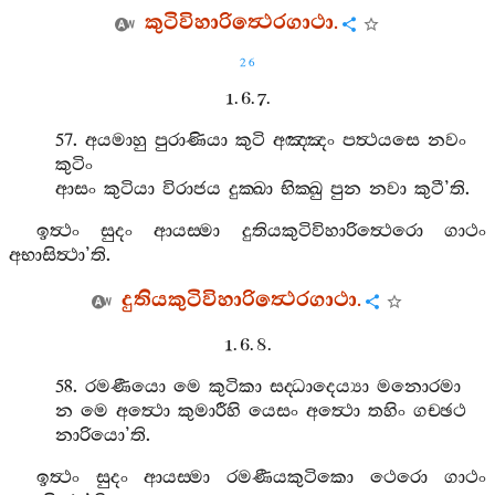
කුටිවිහාරිත්‍ථෙරගාථා
.
26
1. 6. 7.
57.
අයමාහු
පුරාණියා
කුටි
අඤ‍්ඤං
පත්‍ථයසෙ
නවං
කුටිං
ආසං
කුටියා
විරාජය
දුක‍්ඛා
භික‍්ඛු
පුන
නවා
කුටී
’
ති
.
ඉත්‍ථං
සුදං
ආයස‍්මා
දුතියකුටිවිහාරිත්‍ථෙරො
ගාථං
අභාසිත්‍ථා
’
ති
.
දුතියකුටිවිහාරිත්‍ථෙරගාථා
.
1. 6. 8.
58.
රමණීයො
මෙ
කුටිකා
සද‍්ධාදෙය්‍යා
මනොරමා
න
මෙ
අත්‍ථො
කුමාරීහි
යෙසං
අත්‍ථො
තහිං
ගච‍්ඡථ
නාරියො
’
ති
.
ඉත්‍ථං
සුදං
ආයස‍්මා
රමණීයකුටිකො
ථෙරො
ගාථං