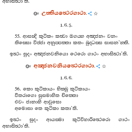
අභාසිත්‍ථා
’
ති
.
උත‍්තියත්‍ථෙරගාථා
.
1. 6. 5.
55.
ආසන්‍දි
කුටිකං
කත්‍වා
ඔගය‍්හ
අඤ‍්ජනං
වනං
තිස‍්සො
විජ‍්ජා
අනුප‍්පත‍්තා
කතං
බුද‍්ධස‍්ස
සාසන
’
න‍්ති
.
ඉත්‍ථං
සුදං
අඤ‍්ජනවනියො
ථෙරො
ගාථං
අභාසිත්‍ථා
’
ති
.
අඤ‍්ජනවනියත්‍ථෙරගාථා
.
1. 6. 6.
56.
කො
කුටිකායං
භික‍්ඛු
කුටිකායං
වීතරාගො
සුසමාහිත
චිත‍්තො
එවං
ජානාහි
ආවුසො
අමොඝා
තෙ
කුටිකා
කතා
’
ති
.
ඉත්‍ථං
සුදං
ආයස‍්මා
කුටිවිහාරිත්‍ථෙරො
ගාථං
අභාසිත්‍ථා
’
ති
.