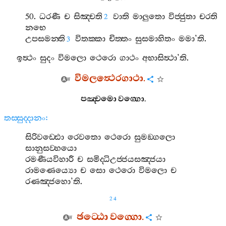
50.
ධරණී
ච
සිඤ‍්චති
වාති
මාලුතො
විජ‍්ජුතා
චරති
2
නභෙ
උපසමන‍්ති
විතක‍්කා
චිත‍්තං
සුසමාහිතං
මමා
’
ති
.
3
ඉත්‍ථං
සුදං
විමලො
ථෙරො
ගාථං
අභාසිත්‍ථා
’
ති
.
විමලත්‍ථෙරගාථා
.
පඤ‍්චමො
වග‍්ගො
.
තස‍්සුද‍්දානං
:
සිරිවඩ‍්ඪො
රෙවතො
ථෙරො
සුමඞ‍්ගලො
සානුසව‍්හයො
රමණීයවිහාරී
ච
සමිද‍්ධිඋජ‍්ජයසඤ‍්ජයා
රාමණෙය්‍යො
ච
සො
ථෙරො
විමලො
ච
රණඤ‍්ජහො
’
ති
.
24
ඡට‍්ඨො
වග‍්ගො
.