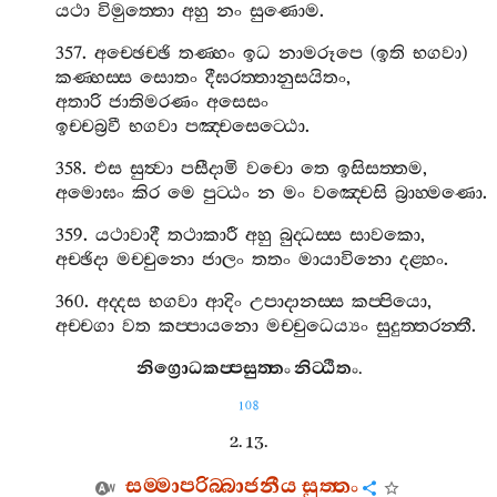
යථා
විමුත‍්තො
අහු
නං
සුණොම
.
357.
අච‍්ඡෙච‍්ඡි
තණ‍්හං
ඉධ
නාමරූපෙ
(
ඉති
භගවා
)
කණ‍්හස‍්ස
සොතං
දීඝරත‍්තානුසයිතං
,
අතාරි
ජාතිමරණං
අසෙසං
ඉච‍්චබ්‍රවී
භගවා
පඤ‍්චසෙට‍්ඨො
.
358.
එස
සුත්‍වා
පසීදාමි
වචො
තෙ
ඉසිසත‍්තම
,
අමොඝං
කිර
මෙ
පුට‍්ඨං
න
මං
වඤ‍්චෙසි
බ්‍රාහ‍්මණො
.
359.
යථාවාදී
තථාකාරී
අහු
බුද‍්ධස‍්ස
සාවකො
,
අච‍්ඡිදා
මච‍්චුනො
ජාලං
තතං
මායාවිනො
දළ‍්හං
.
360.
අද‍්දස
භගවා
ආදිං
උපාදානස‍්ස
කප‍්පියො
,
අච‍්චගා
වත
කප‍්පායනො
මච‍්චුධෙය්‍යං
සුදුත‍්තරන‍්තී
.
නිග්‍රොධකප‍්පසුත‍්තං
නිට‍්ඨිතං
.
108
2. 13.
සම‍්මාපරිබ‍්බාජනීය
සුත‍්තං