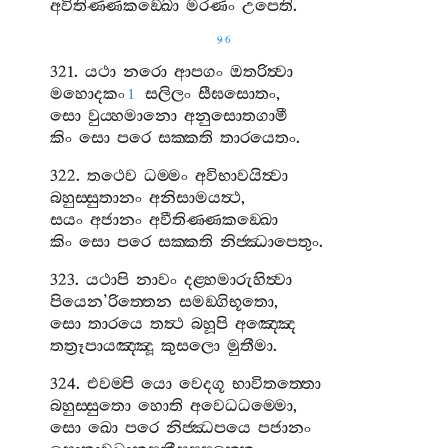
අවිතිණ‍්ණකඞ‍්ඛො
මරණං
උපෙති
.
96
321.
යථා
නරො
ආපගං
ඔතරිත්‍වා
මහොදකං
සලිලං
සීඝසොතං
,
1
සො
වුය‍්හමානො
අනුසොතගාමී
කිං
සො
පරෙ
සක‍්කති
තාරයෙතං
.
322.
තථෙව
ධම‍්මං
අවිභාවයිත්‍වා
බහුස‍්සුතානං
අනිසාමයත්‍ථ
,
සයං
අජානං
අවීතිණ‍්ණකඞ‍්ඛො
කිං
සො
පරෙ
සක‍්කති
නිජ‍්ඣාපෙතුං
.
323.
යථාපි
නාවං
දළ‍්හමාරුහිත්‍වා
පියෙන
’
රිත‍්තෙන
සමඞ‍්ගිභූතො
,
සො
තාරයෙ
තත්‍ථ
බහූපි
අඤ‍්ඤෙ
තත්‍රූපායඤ‍්ඤූ
කුසලො
මුතීමා
.
324.
එවම‍්පි
යො
වෙදගූ
භාවිතත‍්තො
බහුස‍්සුතො
හොති
අවෙධධම‍්මො
,
සො
ඛො
පරෙ
නිජ‍්ඣපයෙ
පජානං