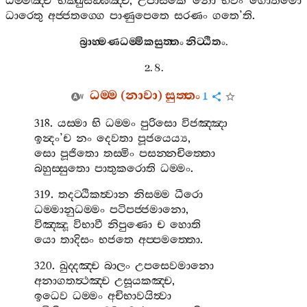
ධම‍්මඤ‍්ච
භික‍්ඛුසඞ‍්ඝඤ‍්ච
,
උපාසකෙ
නො
භවං
ගොතමො
ධාරෙතු
අජ‍්ජතග‍්ගෙ
පාණුපෙතෙ
සරණං
ගතෙ
’
ති
.
බ්‍රාහ‍්මණධම‍්මිකසුත‍්තං
නිට‍්ඨිතං
.
2. 8.
ධම‍්ම
(
නාවා
)
සුත‍්තං
1
318.
යස‍්මා
භි
ධම‍්මං
පුරිසො
විජඤ‍්ඤා
ඉන්‍දං
’
ච
නං
දෙවතා
පූජයෙය්‍ය
,
සො
පූජිතො
තස‍්මිං
පසන‍්නචිත‍්තො
බහුස‍්සුතො
පාතුකරොති
ධම‍්මං
.
319.
තදට‍්ඨිකත්‍වාන
නිසම‍්ම
ධීරො
ධම‍්මානුධම‍්මං
පටිපජ‍්ජමානො
,
විඤ‍්ඤූ
විභාවී
නිපුණො
ච
හොති
යො
තාදිසං
භජතෙ
අප‍්පමත‍්තො
.
320.
ඛුද‍්දඤ‍්ච
බාලං
උපසෙවමානො
අනාගතත්‍ථඤ‍්ච
උසූයකඤ‍්ච
,
ඉධෙව
ධම‍්මං
අචිභාවයිත්‍වා