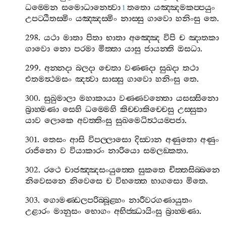
ධම‍්මෙන
සමොධානෙත්‍වා
තතො
යඤ‍්ඤමකප‍්පයුං
1
උපට‍්ඨිතස‍්මිං
යඤ‍්ඤස‍්මිං
නාස‍්සු
ගාවො
හනිංසු
තෙ
.
298.
යථා
මාතා
පිතා
භාතා
අඤ‍්ඤෙ
විපි
ච
ඤාතකා
ගාවො
නො
පරමා
මිත‍්තා
යාසු
ජායන‍්ති
ඔසධා
.
299.
අන‍්නදා
බලදා
චෙතා
වණ‍්ණදා
සුඛදා
තථා
එතමත්‍ථමසං
ඤත්‍වා
සාස‍්සු
ගාවො
හනිංසු
තෙ
.
300.
සුඛුමාලා
මහාකායා
වණ‍්ණවන‍්තො
යසස‍්සිනො
බ්‍රාහ‍්මණා
සෙහි
ධම‍්මෙහි
කිච‍්චාකිච‍්චෙසු
උස‍්සුකා
යාව
ලොකෙ
අවත‍්තිංසු
සුඛමෙධිත්‍ථයම‍්පජා
.
301.
තෙසං
ආසි
විපල‍්ලාසො
දිස‍්වාන
අණුතො
අණුං
රාජිනො
ව
වියාකාරං
නාරියො
සමලඞ‍්කතා
.
302.
රථෙ
චාජඤ‍්ඤසංයුත‍්තෙ
සුකතෙ
චිත‍්තසිබ‍්බනෙ
නිවෙසනෙ
නිවෙසෙ
ච
විභත‍්තෙ
භාගසො
මිතෙ
.
303.
ගොමණ‍්ඩලපරිබ‍්බූළ‍්හං
නාරීවරගණායුතං
උළාරං
මානුසං
භොගං
අභිජ‍්ඣායිංසු
බ්‍රාහ‍්මණා
.