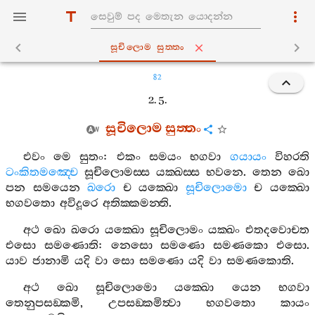
සූචිලොම සුත‍්තං
82
2. 5.
සූචිලොම
සුත‍්තං
එවං
මෙ
සුතං
:
එකං
සමයං
භගවා
ගයායං
විහරති
ටංකිතමඤ‍්චෙ
සූචිලොමස‍්ස
යක‍්ඛස‍්ස
භවනෙ
.
තෙන
ඛො
පන
සමයෙන
ඛරො
ච
යක‍්ඛො
සූචිලොමො
ච
යක‍්ඛො
භගවතො
අවිදූරෙ
අතික‍්කමන‍්ති
.
අථ
ඛො
ඛරො
යක‍්ඛො
සූචිලොමං
යක‍්ඛං
එතදවොචත
එසො
සමණොති
:
නෙසො
සමණො
සමණකො
එසො
.
යාව
ජානාමි
යදි
වා
සො
සමණො
යදි
වා
සමණකොති
.
අථ
ඛො
සූචිලොමො
යක‍්ඛො
යෙන
භගවා
තෙනුපසඞ‍්කමි
,
උපසඞ‍්කමිත්‍වා
භගවතො
කායං