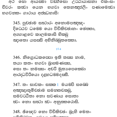
අථ
ඛො
ආයස‍්මා
වඞ‍්ගීසො
උට‍්ඨායාසනා
එකංසං
චීවරං
කත්‍වා
යෙන
භගවා
තෙනඤ‍්ජලිං
පණාමෙත්‍වා
භගවන‍්තං
ගාථාය
අජ‍්ඣභාසි
:
345.
පුච‍්ඡාම
සත්‍ථාරං
අනොමපඤ‍්ඤං
දිට‍්ඨෙව
ධම‍්මෙ
යො
විචිකිච‍්ඡානං
ඡෙත‍්තා
,
අග‍්ගාළවෙ
කාලමකාසි
භික‍්ඛු
ඤාතො
යසස‍්සි
අභිනිබ‍්බුතත‍්තො
.
104
346.
නිග්‍රොධකප‍්පො
ඉති
තස‍්ස
නාම
,
තයා
කතං
භගවා
බ්‍රාහ‍්මණස‍්ස
,
සො
තං
නමස‍්සං
අචරි
මුත්‍යපෙක‍්ඛො
ආරද‍්ධවිරියො
දළ‍්හධම‍්මදස‍්සී
.
347.
තං
සාවකං
සක‍්ක
මයම‍්පි
සබ‍්බෙ
1
අඤ‍්ඤාතුමිච‍්ඡාම
සමන‍්තචක‍්ඛු
,
සමවට‍්ඨිතා
නො
සවණාය
සොතා
ත්‍වං
නො
සත්‍ථා
ත්‍වං
අනුත‍්තරොසි
.
348.
ඡින්‍දෙව
නො
විචිකිච‍්ඡං
බ්‍රූහි
මෙතං