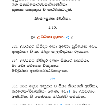
තෙ
සන‍්නිසොරච‍්චසාධිසණ‍්ඨිතා
සුතස‍්ස
පඤ‍්ඤාය
ච
සාරමජ‍්ඣගූති
.
කිංසීලසුත‍්තං
නිට‍්ඨිතං
.
2. 10.
උට‍්ඨාන
සුත‍්තං
333.
උට‍්ඨහථ
නිසීදථ
කො
අත්‍ථො
සුපිතෙන
වො
,
ආතුරානං
භි
කා
නිද‍්දා
සල‍්ලවිද‍්ධාන
රුප‍්පතං
.
334.
උට‍්ඨහථ
නිසීදථ
දළ‍්හං
සික‍්ඛථ
සන‍්තියා
,
මා
වො
පමත‍්තෙ
විඤ‍්ඤාය
මච‍්චුරාජා
අමොසයිත්‍ථවසානුහෙ
.
100
335.
යාය
දෙවා
මනුස‍්ස
ච
සිතා
තිට‍්ඨන‍්ති
අත්‍ථිකා
,
තරථෙතං
’
විසත‍්තිකං
ඛණො
වො
මා
උපච‍්චගා
;
1
ඛණාතීතා
හි
සොචන‍්ති
නිරයම‍්හි
සමප‍්පිතා
.