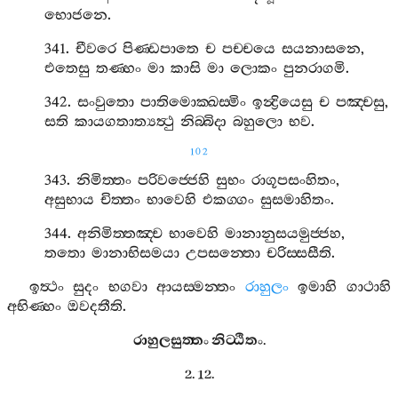
භොජනෙ
.
341.
චීවරෙ
පිණ‍්ඩපාතෙ
ච
පච‍්චයෙ
සයනාසනෙ
,
එතෙසු
තණ‍්හං
මා
කාසි
මා
ලොකං
පුනරාගමි
.
342.
සංවුතො
පාතිමොක‍්ඛස‍්මිං
ඉන්‍ද්‍රියෙසු
ච
පඤ‍්චසු
,
සති
කායගතාත්‍යත්‍ථු
නිබ‍්බිදා
බහුලො
භව
.
102
343.
නිමිත‍්තං
පරිවජ‍්ජෙහි
සුභං
රාගූපසංහිතං
,
අසුභාය
චිත‍්තං
භාවෙහි
එකග‍්ගං
සුසමාහිතං
.
344.
අනිමිත‍්තඤ‍්ච
භාවෙහි
මානානුසයමුජ‍්ජහ
,
තතො
මානාභිසමයා
උපසන‍්තො
චරිස‍්සසීති
.
ඉත්‍ථං
සුදං
භගවා
ආයස‍්මන‍්තං
රාහුලං
ඉමාහි
ගාථාහි
අභිණ‍්හං
ඔවදතීති
.
රාහුලසුත‍්තං
නිට‍්ඨිතං
.
2. 12.