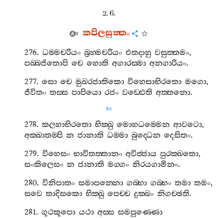
2. 6.
කපිලසුත‍්තං
276.
ධම‍්මචරියං
බ්‍රහ‍්මචරියං
එතදාහු
වසුත‍්තමං
,
පබ‍්බජිතොපි
චෙ
හොති
අගාරස‍්මා
අනගාරියං
.
277.
සො
චෙ
මුඛරජාතිකො
විහෙසාභිරතො
මගො
,
ජීවිතං
තස‍්ස
පාපියො
රජං
වඩ‍්ඪෙති
අත‍්තනො
.
86
278.
කලහාභිරතො
භික‍්ඛු
මොහධම‍්මෙන
ආවටො
,
අක‍්ඛාතම‍්පි
න
ජානාති
ධම‍්මා
බුද‍්ධෙන
දෙසිතං
.
279.
විහෙසං
භාවිතත‍්තානං
අවිජ‍්ජාය
පුරක‍්ඛතො
,
සංකිලෙසං
න
ජානාති
මග‍්ගං
නිරයගාමිනං
.
280.
විනිපාතං
සමාපන‍්නො
ගබ‍්භා
ගබ‍්භං
තමා
තමං
,
සවෙ
තාදිසකො
භික‍්ඛු
පෙච‍්ච
දුක‍්ඛං
නිගච‍්ඡති
.
281.
ගූථකූපො
යථා
අස‍්ස
සමපුණ‍්ණො