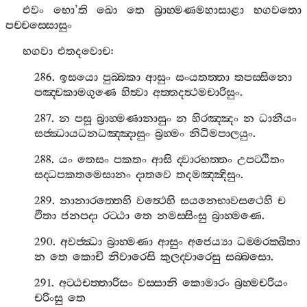
එවං
භො
’
ති
ඛො
තෙ
බ්‍රාහ‍්මණමහාසාළා
භගවතො
පච‍්චස‍්සොසුං
භගවා
එතදවොච
:
286.
ඉසයො
පුබ‍්බකා
ආසුං
සංයතත‍්තා
තපස‍්සිනො
පඤ‍්චකාමගුණෙ
හිත්‍වා
අත‍්තදත්‍ථමචාරිසුං
.
287.
න
පසූ
බ්‍රාහ‍්මණානාසුං
න
හිරඤ‍්ඤං
න
ධානීයං
සජ‍්ඣායධනධඤ‍්ඤාසුං
බ්‍රහ‍්මං
නිධිමපාලයුං
.
288.
යං
තෙසං
පකතං
ආසි
ද‍්වාරභත‍්තං
උපට‍්ඨිතං
සද‍්ධපකතමෙසානං
දාතවෙ
තදමඤ‍්ඤිසුං
.
289.
නානාරත‍්තෙහි
වත්‍ථෙහි
සයනෙභාවසථෙහි
ච
ඵිතා
ජනපදා
රට‍්ඨා
තෙ
නමස‍්සිංසු
බ්‍රාහ‍්මණෙ
.
290.
අවජ‍්ඣා
බ්‍රාහ‍්මණා
ආසුං
අජෙය්‍යා
ධම‍්මරක‍්ඛිතා
න
තෙ
කොචි
නිවාරෙසි
කුලද‍්වාරෙසු
සබ‍්බසො
.
291.
අට‍්ඨචත‍්තාරිසං
වස‍්සානි
කොමාරං
බ්‍රහ‍්මචරියං
චරිංසු
තෙ