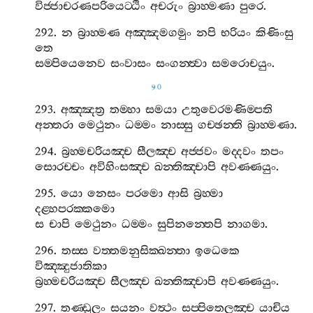
විජ‍්ජාචරණපරියෙට‍්ඨිං
අචරුං
බ්‍රාහ‍්මණා
පුරෙ
.
292.
න
බ්‍රාහ‍්මණ
අඤ‍්ඤමගමුං
නපි
භරියං
කිණිංසු
තෙ
සම‍්පියෙනෙව
සංවාසං
සංගන‍්ත්‍වා
සමරොචයුං
.
90
293.
අඤ‍්ඤත්‍ර
තම‍්හා
සමයා
උතුවෙරමණිම‍්පති
අන‍්තරා
මෙථුනං
ධම‍්මං
නාස‍්සු
ගච‍්ඡන‍්ති
බ්‍රාහ‍්මණා
.
294.
බ්‍රහ‍්මචරියඤ‍්ච
සීලඤ‍්ච
අජ‍්ජවං
මද‍්දවං
තපං
සොරච‍්චං
අවිහිංසඤ‍්ච
ඛන‍්තිඤ‍්චාපි
අවණ‍්ණයුං
.
295.
යො
නෙසං
පරමො
ආසි
බ්‍රහ‍්මා
දළ‍්හපරක‍්කමො
ස
චාපි
මෙථුනං
ධම‍්මං
සුපිනන‍්තෙපි
නාගමා
.
296.
තස‍්ස
වත‍්තමනුසික‍්ඛන‍්තා
ඉධෙකෙ
විඤ‍්ඤුජාතිකා
බ්‍රහ‍්මචරියඤ‍්ච
සීලඤ‍්ච
ඛන‍්තිඤ‍්චාපි
අවණ‍්ණයුං
.
297.
තණ‍්ඩුලං
සයනං
වත්‍ථං
සප‍්පිතෙලඤ‍්ච
යාචිය