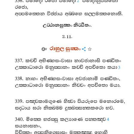
336.
පමාදො
රජො
පමාදො
පමාදානුපතිතො
2
රජො
,
අප‍්පමත‍්තෙන
විජ‍්ජාය
අබ‍්බහෙ
සල‍්ලමත‍්තනොති
.
උට‍්ඨානසුත‍්තං
නිට‍්ඨිතං
.
2. 11.
රාහුල
සුත‍්තං
337.
කච‍්චි
අභිණ‍්හසංවාසා
නාවජානාසි
පණ‍්ඩිතං
උක‍්කාධාරො
මනුස‍්සානං
කච‍්චි
අපචිතො
තයා
3
338.
නාහං
අභිණ‍්හසංවාසා
අවජානාමි
පණ‍්ඩිතං
,
උක‍්කාධාරො
මනුස‍්සානං
නිච‍්චං
අපචිතො
මයා
.
339.
පඤ‍්චකාමගුණෙ
හිත්‍වා
පියරූපෙ
මනොරමෙ
,
සද‍්ධාය
ඝරා
නික‍්ඛම‍්ම
දුක‍්ඛස‍්සන‍්තකරො
භව
.
340.
මිත‍්තෙ
භජස‍්සු
කල්‍යාණෙ
පන‍්තඤ‍්ච
4
සයනාසනං
,
විචිත‍්තං
අප‍්පනිග‍්ඝොසං
මත‍්තඤ‍්ඤූ
හොහි