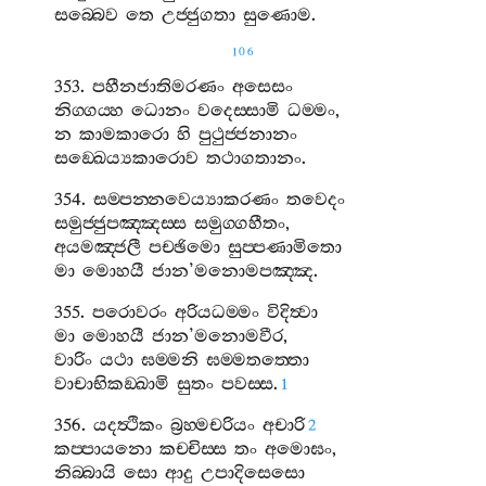
සබ‍්බෙව
තෙ
උජ‍්ජුගතා
සුණොම
.
106
353.
පහීනජාතිමරණං
අසෙසං
නිග‍්ගය‍්හ
ධොනං
වදෙස‍්සාමි
ධම‍්මං
,
න
කාමකාරො
හි
පුථුජ‍්ජනානං
සඞ‍්ඛෙය්‍යකාරොව
තථාගතානං
.
354.
සම‍්පන‍්නවෙය්‍යාකරණං
තවෙදං
සමුජ‍්ජුපඤ‍්ඤස‍්ස
සමුග‍්ගහීතං
,
අයමඤ‍්ජලී
පච‍්ඡිමො
සුප‍්පණාමිතො
මා
මොහයී
ජාන
’
මනොමපඤ‍්ඤ
.
355.
පරොවරං
අරියධම‍්මං
විදිත්‍වා
මා
මොහයී
ජාන
’
මනොමවීර
,
වාරිං
යථා
ඝම‍්මනි
ඝම‍්මතත‍්තො
වාචාභිකඞ‍්ඛාමි
සුතං
පවස‍්ස
.
1
356.
යදත්‍ථිකං
බ්‍රහ‍්මචරියං
අචාරි
2
කප‍්පායනො
කච‍්චිස‍්ස
තං
අමොඝං
,
නිබ‍්බායි
සො
ආදු
උපාදිසෙසො