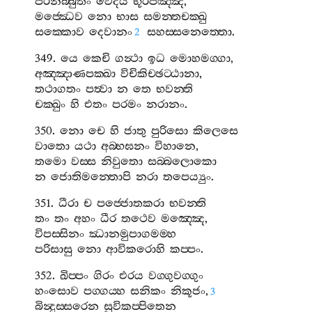
පරිනිබ‍්බුතං
වෙදය
භූරිපඤ‍්ඤ
,
මජ‍්ඣෙව
නො
භාස
සමන‍්තචක‍්ඛු
සක‍්කොව
දෙවානං
සහස‍්සනෙත‍්තො
.
2
349.
යෙ
කෙචි
ගන්‍ථා
ඉධ
මොහමග‍්ගා
,
අඤ‍්ඤාණපක‍්ඛා
විචිකිච‍්ඡට‍්ඨානා
,
තථාගතං
පත්‍වා
න
තෙ
භවන‍්ති
චක‍්ඛුං
හි
එතං
පරමං
නරානං
.
350.
නො
චෙ
හි
ජාතු
පුරිසො
කිලෙසෙ
වාතො
යථා
අබ‍්භඝනං
විහානෙ
,
තමො
වස‍්ස
නිවුතො
සබ‍්බලොකො
න
ජොතිමන‍්තොපි
නරා
තපෙය්‍යුං
.
351.
ධීරා
ච
පජ‍්ජොතකරා
භවන‍්ති
තං
තං
අහං
ධීර
තථෙව
මඤ‍්ඤෙ
,
විපස‍්සිනං
ඣානමුපාගමම‍්හ
පරිසාසු
නො
ආවිකරොහි
කප‍්පං
.
352.
ඛිප‍්පං
ගිරං
එරය
වග‍්ගුවග‍්ගුං
හංසොව
පග‍්ගය‍්හ
සනිකං
නිකූජං
,
3
බින්‍දුස‍්සරෙන
සුවිකප‍්පිතෙන