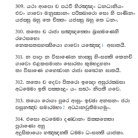
309.
යථා
ආපො
ච
පඨවී
හිරඤ‍්ඤං
ධනධානියං
එවං
ගාවො
මනුස‍්සානං
පරික‍්ඛාරො
සො
හි
පාණිනං
යජස‍්සු
බහු
තෙ
චිත‍්තං
යජස‍්සු
බහු
තෙ
ධනං
.
310.
තතො
ච
රාජා
සඤ‍්ඤත‍්තො
බ්‍රාහ‍්මණෙහි
රථෙසභො
නෙකසතසහස‍්සියො
ගාවො
යඤ‍්ඤෙ
අඝාතයී
.
1
311.
න
පාදා
න
විසාණෙන
නාස‍්සු
හිංසන‍්ති
කෙනචි
ගාවො
එළකසමානා
සොරතා
කුම‍්භදූහනා
තා
විසාණෙ
ගහෙත්‍වාන
රාජා
සත්‍ථෙන
ඝාතයී
.
312.
තතො
ච
දෙවා
පිතරො
ඉන්‍දො
අසුරරක‍්ඛසා
අධම‍්මො
ඉති
පක‍්කන්‍දුං
යං
සත්‍ථං
නිපතී
ගවෙ
.
313.
තයො
රොගා
පුරෙ
ආසුං
ඉච‍්ඡා
අනසනං
ජරා
පසූනඤ‍්ච
සමාරම‍්භා
අට‍්ඨානවුතිමාගමුං
.
2
314.
එසො
අධම‍්මො
දණ‍්ඩානං
ඔක‍්කන‍්තො
පුරාණො
අහු
අදූසිකායො
හඤ‍්ඤන‍්ති
ධම‍්මා
ධංසන‍්ති
යාජකා
.