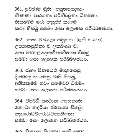
361.
පුච‍්ඡාමි
මුනිං
පහූතපඤ‍්ඤං
තිණ‍්ණං
පාරගතං
පරිනිබ‍්බුතං
ඨිතත‍්තං
,
නික‍්ඛම‍්ම
ඝරා
පනුජ‍්ජ
කාමෙ
කථං
භික‍්ඛු
සම‍්මා
සො
ලොකෙ
පරිබ‍්බජෙය්‍ය
.
362.
යස‍්ස
මඞ‍්ගලා
සමූහතා
(
ඉති
භගවා
)
උප‍්පාතසුපිනා
ච
ලක‍්ඛණා
ච
,
සො
මඞ‍්ගලදොසවිප‍්පහීනො
භික‍්ඛු
සම‍්මා
සො
ලොකෙ
පරිබ‍්බජෙය්‍ය
.
363.
රාගං
විනයෙථ
මානුසෙසු
දිබ‍්බෙසු
කාමෙසු
වාපි
භික‍්ඛු
,
අතික‍්කම‍්ම
භවං
සමෙච‍්ච
ධම‍්මං
සම‍්මා
සො
ලොකෙ
පරිබ‍්බජෙය්‍ය
.
364.
විපිට‍්ඨි
කත්‍වාන
පෙසුනානි
කොධං
කදරියං
ජහෙය්‍ය
භික‍්ඛු
,
අනුරොධවිරොධවිප‍්පහීනො
සම‍්මා
සො
ලොකෙ
පරිබ‍්බජෙය්‍ය
.
365.
හිත්‍වාන
පියඤ‍්ච
අප‍්පියඤ‍්ච