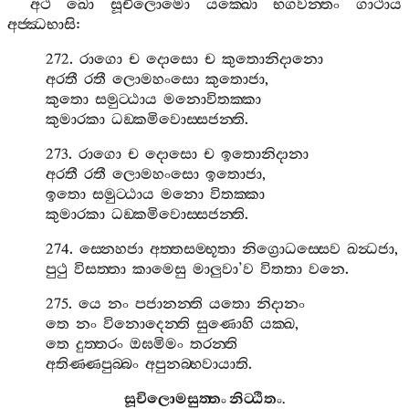
අථ
ඛො
සූචිලොමො
යක‍්ඛො
භගවන‍්තං
ගාථාය
අජ‍්ඣභාසි
:
272.
රාගො
ච
දොසො
ච
කුතොනිදානො
අරතී
රතී
ලොමහංසො
කුතොජා
,
කුතො
සමුට‍්ඨාය
මනොවිතක‍්කා
කුමාරකා
ධඞ‍්කමිවොස‍්සජන‍්ති
.
273.
රාගො
ච
දොසො
ච
ඉතොනිදානා
අරතී
රතී
ලොමහංසො
ඉතොජා
,
ඉතො
සමුට‍්ඨාය
මනො
විතක‍්කා
කුමාරකා
ධඞ‍්කමිවොස‍්සජන‍්ති
.
274.
ස‍්නෙහජා
අත‍්තසම‍්භූතා
නිග්‍රොධස‍්සෙව
ඛන්‍ධජා
,
පුථු
විසත‍්තා
කාමෙසු
මාලුවා
’
ව
විතතා
වනෙ
.
275.
යෙ
නං
පජානන‍්ති
යතො
නිදානං
තෙ
නං
විනොදෙන‍්ති
සුණොහි
යක‍්ඛ
,
තෙ
දුත‍්තරං
ඔඝමිමං
තරන‍්ති
අතිණ‍්ණපුබ‍්බං
අපුනබ‍්භවායාති
.
සූචිලොමසුත‍්තං
නිට‍්ඨිතං
.