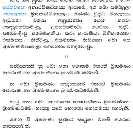
එවං
මෙ
සුතං
:
එකං
සමයං
භගවා
සාවත්‍ථියං
විහරති
ජෙතවනෙ
අනාථපිණ‍්ඩිකස‍්ස
ආරාමෙ
.
අථ
ඛො
සම‍්බහුලා
කොසලකා
බ්‍රාහ‍්මණමහාසාළා
ජිණ‍්ණා
වුද‍්ධා
මහල‍්ලකා
අද‍්ධගතා
වයො
අනුප‍්පත‍්තා
යෙන
භගවා
තෙනුපසඞ‍්කමිංසු
,
උපසඞ‍්කමිත්‍වා
භගවතා
සද‍්ධිං
සම‍්මොදිංසු
,
සම‍්මොදනීයං
කථං
සාරාණීයං
වීතිසාරෙත්‍වා
එකමන‍්තං
නිසීදිංසු
,
එකමන‍්තං
නිසින‍්නා
ඛො
තෙ
බ්‍රාහ‍්මණමහාසාළා
භගවන‍්තං
එතදවොචුං
:
88
සන්‍දිස‍්සන‍්ති
නු
ඛො
භො
ගොතම
එතරහි
බ්‍රාහ‍්මණා
පොරාණානං
බ්‍රාහ‍්මණානං
බ්‍රාහ‍්මණධම‍්මෙති
.
න
ඛො
බ්‍රාහ‍්මණා
සන්‍දිස‍්සන‍්ති
එතරහි
බ්‍රාහ‍්මණා
පොරාණානං
බ්‍රාහ‍්මණානං
බ්‍රාහ‍්මණධම‍්මෙති
.
සාධු
නො
භවං
ගොතමො
පොරාණානං
බ්‍රාහ‍්මණානං
බ්‍රාහ‍්මණධම‍්මං
භාසතු
සවෙ
හොතො
ගොතමස‍්ස
අගරූති
.
තෙන
හි
බ්‍රාහ‍්මණා
සුණාථ
සාධුකං
මනසි
කරොථ
භාසිස‍්සාමීති
.