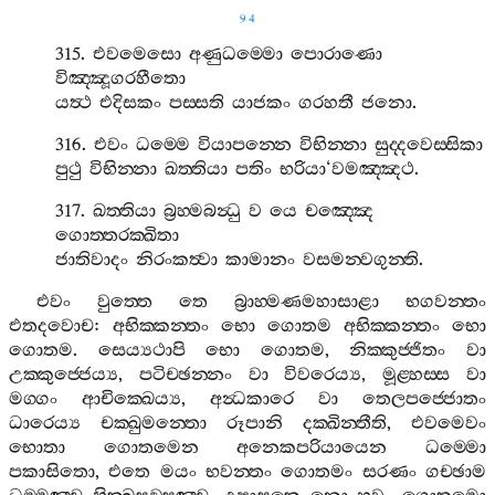
94
315.
එවමෙසො
අණුධම‍්මො
පොරාණො
විඤ‍්ඤූගරහීතො
යත්‍ථ
එදිසකං
පස‍්සති
යාජකං
ගරහතී
ජනො
.
316.
එවං
ධම‍්මෙ
වියාපන‍්නෙ
විභින‍්නා
සුද‍්දවෙස‍්සිකා
පුථු
විභින‍්නා
ඛත‍්තියා
පතිං
භරියා
‘
වමඤ‍්ඤථ
.
317.
ඛත‍්තියා
බ්‍රහ‍්මබන්‍ධු
ව
යෙ
චඤ‍්ඤෙ
ගොත‍්තරක‍්ඛිතා
ජාතිවාදං
නිරංකත්‍වා
කාමානං
වසමන‍්වගුන‍්ති
.
එවං
වුත‍්තෙ
තෙ
බ්‍රාහ‍්මණමහාසාළා
භගවන‍්තං
එතදවොච
:
අභික‍්කන‍්තං
භො
ගොතම
අභික‍්කන‍්තං
භො
ගොතම
.
සෙය්‍යථාපි
භො
ගොතම
,
නික‍්කුජ‍්ජිතං
වා
උක‍්කුජ‍්ජෙය්‍ය
,
පටිච‍්ඡන‍්නං
වා
විවරෙය්‍ය
,
මූළ‍්හස‍්ස
වා
මග‍්ගං
ආචික‍්ඛෙය්‍ය
,
අන්‍ධකාරෙ
වා
තෙලපජ‍්ජොතං
ධාරෙය්‍ය
චක‍්ඛුමන‍්තො
රූපානි
දක‍්ඛින‍්තීති
,
එවමෙවං
භොතා
ගොතමෙන
අනෙකපරියායෙන
ධම‍්මො
පකාසිතො
,
එතෙ
මයං
භවන‍්තං
ගොතමං
සරණං
ගච‍්ඡාම