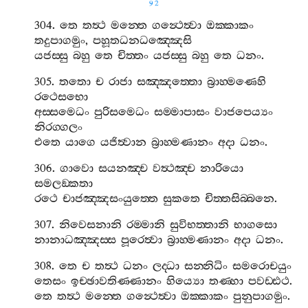
92
304.
තෙ
තත්‍ථ
මන‍්තෙ
ගන්‍ථෙත්‍වා
ඔක‍්කාකං
තදුපාගමුං
,
පහූතධනධඤ‍්ඤෙසි
යජස‍්සු
බහු
තෙ
චිත‍්තං
යජස‍්සු
බහු
තෙ
ධනං
.
305.
තතො
ච
රාජා
සඤ‍්ඤත‍්තො
බ්‍රාහ‍්මණෙහි
රථෙසභො
අස‍්සමෙධං
පුරිසමෙධං
සම‍්මාපාසං
වාජපෙය්‍යං
නිරග‍්ගලං
එතෙ
යාගෙ
යජිත්‍වාන
බ්‍රාහ‍්මණානං
අදා
ධනං
.
306.
ගාවො
සයනඤ‍්ච
වත්‍ථඤ‍්ච
නාරියො
සමලඞ‍්කතා
රථෙ
චාජඤ‍්ඤසංයුත‍්තෙ
සුකතෙ
චිත‍්තසිබ‍්බනෙ
.
307.
නිවෙසනානි
රම‍්මානි
සුවිභත‍්තානි
භාගසො
නානාධඤ‍්ඤස‍්ස
පූරෙත්‍වා
බ්‍රාහ‍්මණානං
අදා
ධනං
.
308.
තෙ
ච
තත්‍ථ
ධනං
ලද‍්ධා
සන‍්නිධිං
සමරොචයුං
තෙසං
ඉච‍්ඡාවතිණ‍්ණානං
හිය්‍යො
තණ‍්හා
පවඩ‍්ඪථ
.
තෙ
තත්‍ථ
මන‍්තෙ
ගන්‍ථෙත්‍වා
ඔක‍්කාකං
පුනුපාගමුං
.