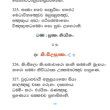
සොතාවධානූපනීසූපපන‍්නෙ
.
325.
තස‍්මා
භවෙ
සප‍්පුරිසං
භජෙථ
මෙධාවිනඤ‍්චෙව
බහුස‍්සුතඤ‍්ච
,
අඤ‍්ඤාය
අත්‍ථං
පටිපජ‍්ජමානො
විඤ‍්ඤාතධම‍්මො
සො
සුඛං
ලභෙථාති
.
ධම‍්ම
සුත‍්තං
නිට‍්ඨිතං
.
2
2. 9.
කිංසීලසුත‍්තං
326.
කිංසීලො
කිංසමාචාරො
කානි
කම‍්මානි
බ්‍රූභයං
නරො
සම‍්මා
නිවිට‍්ඨස‍්ස
උත‍්තමත්‍ථඤ‍්ච
පාපුණෙ
.
327.
වුද‍්ධාපචායී
අනුසුය්‍යකො
සියා
කාලඤ‍්ඤූ
චස‍්ස
ගරූනං
දස‍්සනාය
ධම‍්මිං
කථං
එරයිතං
ඛණඤ‍්ඤූ
සුණෙය්‍ය
සක‍්කච‍්ච
සුභාසිතානි
.
98