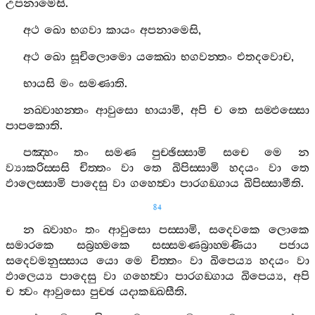
උපනාමෙසි
.
අථ
ඛො
භගවා
කායං
අපනාමෙසි
,
අථ
ඛො
සූචිලොමො
යක‍්ඛො
භගවන‍්තං
එතදවොච
,
භායසි
මං
සමණාති
.
නඛ‍්වාහන‍්තං
ආවුසො
භායාමි
,
අපි
ච
තෙ
සම‍්ඵස‍්සො
පාපකොති
.
පඤ‍්හං
තං
සමණ
පුච‍්ඡිස‍්සාමි
සචෙ
මෙ
න
ව්‍යාකරිස‍්සසි
චිත‍්තං
වා
තෙ
ඛිපිස‍්සාමි
හදයං
වා
තෙ
ඵාලෙස‍්සාමි
පාදෙසු
වා
ගහෙත්‍වා
පාරගඞ‍්ගාය
ඛිපිස‍්සාමීති
.
84
න
ඛ‍්වාහං
තං
ආවුසො
පස‍්සාමි
,
සදෙවකෙ
ලොකෙ
සමාරකෙ
සබ්‍රහ‍්මකෙ
සස‍්සමණබ්‍රාහ‍්මණියා
පජාය
සදෙවමනුස‍්සාය
යො
මෙ
චිත‍්තං
වා
ඛිපෙය්‍ය
හදයං
වා
ඵාලෙය්‍ය
පාදෙසු
වා
ගහෙත්‍වා
පාරගඞ‍්ගාය
ඛිපෙය්‍ය
,
අපි
ච
ත්‍වං
ආවුසො
පුච‍්ඡ
යදාකඞ‍්ඛසීති
.