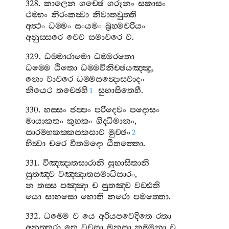
328.
කාලෙන
ගච‍්ඡෙ
ගරූනං
සකාසං
ථම‍්භං
නිරංකත්‍වා
නිවාතවුත‍්ති
අත්‍ථං
ධම‍්මං
සංයමං
බ්‍රහ‍්මචරියං
අනුස‍්සරෙ
චෙව
සමාචරෙ
ව
.
329.
ධම‍්මාරාමො
ධම‍්මරතො
ධම‍්මෙ
ඨිතො
ධම‍්මවිනිච‍්ඡයඤ‍්ඤූ
,
නො
වාචරෙ
ධම‍්මසන්‍දොසවාදං
නියෙථ
තච‍්ඡෙහි
සුභාසිතෙහී
.
1
330.
හස‍්සං
ජප‍්පං
පරිදෙවං
පදොසං
මායාකතං
කුහකං
ගිද‍්ධිමානං
,
සාරම‍්භකක‍්කසකසාව
මුච‍්ඡං
2
හිත්‍වා
චරෙ
වීතමදො
ඨිතත‍්තො
.
331.
විඤ‍්ඤාතසාරානි
සුභාසිතානි
සුතඤ‍්ච
වඤ‍්ඤාතසමාධිසාරං
,
න
තස‍්ස
පඤ‍්ඤා
ච
සුතඤ‍්ච
වඩ‍්ඪති
යො
සාහසො
හොති
නරො
පමත‍්තො
.
332.
ධම‍්මෙ
ච
යෙ
අරියපවෙදිතෙ
රතා
අනුත‍්තරා
තෙ
වචසා
මනසා
කම‍්මනා
ච