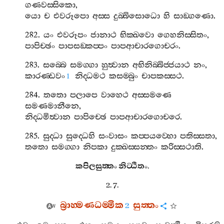
ගණවස‍්සිකො
,
යො
ච
එවරූපො
අස‍්ස
දුබ‍්බිසොධො
හි
සාඞ‍්ගණො
.
282.
යං
එවරූපං
ජානාථ
භික‍්ඛවො
ගෙහනිස‍්සිතං
,
පාපිච‍්ඡං
පාපසඞ‍්කප‍්පං
පාපආචාරගොචරං
.
283.
සබ‍්බෙ
සමග‍්ගා
හුත්‍වාන
අභිනිබ‍්බිජ‍්ජයාථ
නං
,
කාරණ‍්ඩවං
නිද‍්ධමථ
කසම‍්බුං
චාපකස‍්සථ
.
1
284.
තතො
පලාපෙ
වාහෙථ
අස‍්සමණෙ
සමණමානීනෙ
,
නිද‍්ධමිත්‍වාන
පාපිච‍්ඡෙ
පාපආචාරගොචරෙ
.
285.
සුද‍්ධා
සුද‍්ධෙහි
සංවාසං
කප‍්පයව‍්හො
පතිස‍්සතා
,
තතො
සමග‍්ගා
නිපකා
දුක‍්ඛස‍්සන‍්තං
කරිස‍්සථාති
.
කපිලසුත‍්තං
නිට‍්ඨිතං
.
2. 7.
බ්‍රාහ‍්මණධම‍්මික
සුත‍්තං
2