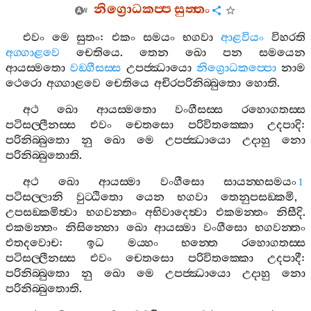
නිග්‍රොධකප‍්ප
සුත‍්තං
එවං
මෙ
සුතං
:
එකං
සමයං
භගවා
ආළවියං
විහරති
අග‍්ගාළවෙ
චෙතියෙ
.
තෙන
ඛො
පන
සමයෙන
ආයස‍්මතො
වඞ‍්ගීසස‍්ස
උපජ‍්ඣායො
නිග්‍රොධකප‍්පො
නාම
ථෙරො
අග‍්ගාළවෙ
චෙතියෙ
අචිරපරිනිබ‍්බුතො
හොති
.
අථ
ඛො
ආයස‍්මතො
වංගීසස‍්ස
රහොගතස‍්ස
පටිසල‍්ලීනස‍්ස
එවං
චෙතසො
පරිවිතක‍්කො
උදපාදි
:
පරිනිබ‍්බුතො
නු
ඛො
මෙ
උපජ‍්ඣායො
උදාහු
නො
පරිනිබ‍්බුතොති
.
අථ
ඛො
ආයස‍්මා
වංගීසො
සායන‍්හසමයං
1
පටිසල‍්ලානි
වුට‍්ඨිතො
යෙන
භගවා
තෙනුපසඞ‍්කමි
,
උපසඞ‍්කමිත්‍වා
භගවන‍්තං
අභිවාදෙත්‍වා
එකමන‍්තං
නිසීදි
.
එකමන‍්තං
නිසින‍්නො
ඛො
ආයස‍්මා
වංගීසො
භගවන‍්තං
එතදවොච
:
ඉධ
මය‍්හං
භන‍්තෙ
රහොගතස‍්ස
පටිසල‍්ලීනස‍්ස
එවං
චෙතසො
පරිවිතක‍්කො
උදපාදී
:
පරිනිබ‍්බුතො
නු
ඛො
මෙ
උපජ‍්ඣායො
උදාහු
නො
පරිනිබ‍්බුතොති
.