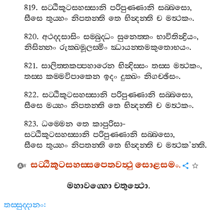
819.
සට‍්ඨිකූටසහස‍්සානි
පරිපුණ‍්ණානි
සබ‍්බසො
,
සීසෙ
තුය‍්හං
නිපතන‍්ති
තෙ
භින්‍දන‍්ති
ච
මත්‍ථකං
.
820.
අථද‍්දසාසිං
සම‍්බුද‍්ධං
සුනෙත‍්තං
භාවිතින්‍ද්‍රියං
,
නිසින‍්නං
රුක‍්ඛමූලස‍්මිං
ඣායන‍්තමකුතොභයං
.
821.
සාලිත‍්තකප‍්පහාරෙන
භින්‍දිස‍්සං
තස‍්ස
මත්‍ථකං
,
තස‍්ස
කම‍්මවිපාකෙන
ඉදං
දුක‍්ඛං
නිගච‍්ඡිසං
.
822.
සට‍්ඨිකූටසහස‍්සානි
පරිපුණ‍්ණානි
සබ‍්බසො
,
සීසෙ
මය‍්හං
නිපතන‍්ති
තෙ
භින්‍දන‍්ති
ච
මත්‍ථකං
.
823.
ධම‍්මෙන
තෙ
කාපුරිසා
-
සට‍්ඨිකූටසහස‍්සානි
පරිපුණ‍්ණානි
සබ‍්බසො
,
සීසෙ
තුය‍්හං
නිපතන‍්ති
තෙ
භින්‍දන‍්ති
ච
මත්‍ථක
’
න‍්ති
.
සට‍්ඨිකූටසහස‍්සපෙතවත්‍ථු
සොළසමං
.
මහාවග‍්ගො
චතුත්‍ථො
.
තස‍්සුද‍්දානං
: