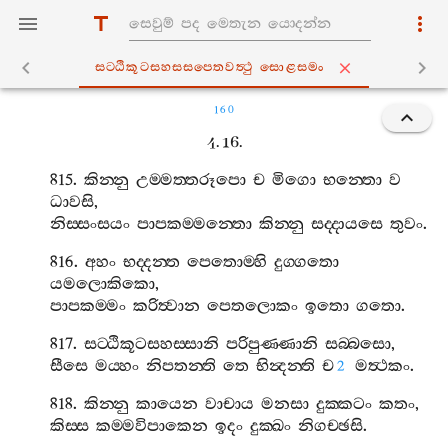
සට‍්ඨිකූටසහස‍්සපෙතවත්‍ථු සොළසමං
160
4. 16.
815.
කින‍්නු
උම‍්මත‍්තරූපො
ච
මිගො
භන‍්තො
ව
ධාවසි
,
නිස‍්සංසයං
පාපකම‍්මන‍්තො
කින‍්නු
සද‍්දායසෙ
තුවං
.
816.
අහං
භද‍්දන‍්ත
පෙතොම‍්හි
දුග‍්ගතො
යමලොකිකො
,
පාපකම‍්මං
කරිත්‍වාන
පෙතලොකං
ඉතො
ගතො
.
817.
සට‍්ඨිකූටසහස‍්සානි
පරිපුණ‍්ණානි
සබ‍්බසො
,
සීසෙ
මය‍්හං
නිපතන‍්ති
තෙ
භින්‍දන‍්ති
ච
මත්‍ථකං
.
2
818.
කින‍්නු
කායෙන
වාචාය
මනසා
දුක‍්කටං
කතං
,
කිස‍්ස
කම‍්මවිපාකෙන
ඉදං
දුක‍්ඛං
නිගච‍්ඡසි
.