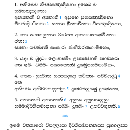
1.
අනිච‍්චෙ
නිච‍්චසඤ‍්ඤිනො
දුක‍්ඛෙ
ච
සුඛසඤ‍්ඤිනො
අනත‍්තනි
ච
අත‍්තාති
අසුභෙ
සුභසඤ‍්ඤිනො
1
මිච‍්ඡාදිට‍්ඨිහතා
සත‍්තා
ඛිත‍්තචිත‍්තා
විසඤ‍්ඤිනො
,
2
2.
තෙ
යොගයුත‍්තා
මාරස‍්ස
අයොගක‍්ඛෙමිනො
ජනා
3
සත‍්තා
ගච‍්ඡන‍්ති
සංසාරං
ජාතිමරණගාමිනො
,
3.
යදා
ච
බුද‍්ධා
ලොකස‍්මිං
උප‍්පජ‍්ජන‍්ති
පභඞ‍්කරා
තෙ
ඉමං
ධම‍්මං
පකාසෙන‍්ති
දුක‍්ඛූපසමගාමිනං
,
4.
තෙසං
සුත්‍වාන
සප‍්පඤ‍්ඤා
සචිත‍්තං
පච‍්චලද‍්ධු
4
තෙ
අනිච‍්චං
අනිච‍්චතද‍්දක‍්ඛුං
දුක‍්ඛමද‍්දක‍්ඛු
දුක‍්ඛතො
,
5
5.
අනත‍්තනි
අනත‍්තාති
අසුභං
අසුභතද‍්දසුං
6
සම‍්මාදිට‍්ඨිසමාදානා
සබ‍්බං
දුක‍්ඛං
උපච‍්චගුන‍්ති
,
7
a
508
ඉමෙ
චත‍්තාරො
විපල‍්ලාසා
දිට‍්ඨිසම‍්පන‍්නස‍්ස
පුග‍්ගලස‍්ස