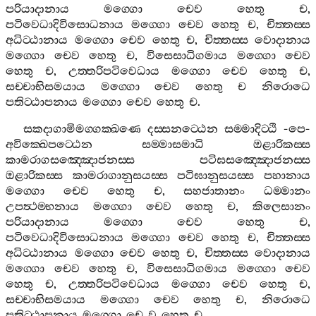
පරියාදානාය
මග‍්ගො
චෙව
හෙතු
ච
,
පටිවෙධාදිවිසොධනාය
මග‍්ගො
චෙව
හෙතු
ච
,
චිත‍්තස‍්ස
අධිට‍්ඨානාය
මග‍්ගො
චෙව
හෙතු
ච
,
චිත‍්තස‍්ස
වොදානාය
මග‍්ගො
චෙව
හෙතු
ච
,
විසෙසාධිගමාය
මග‍්ගො
චෙව
හෙතු
ච
,
උත‍්තරිපටිවෙධාය
මග‍්ගො
චෙව
හෙතු
ච
,
සච‍්චාභිසමයාය
මග‍්ගො
චෙව
හෙතු
ච
නිරොධෙ
පතිට‍්ඨාපනාය
මග‍්ගො
චෙව
හෙතු
ච
.
සකදාගාමිමග‍්ගක‍්ඛණෙ
දස‍්සනට‍්ඨෙන
සම‍්මාදිට‍්ඨි
-
පෙ
-
අවික‍්ඛෙපට‍්ඨෙන
සම‍්මාසමාධි
ඔළාරිකස‍්ස
කාමරාගසඤ‍්ඤොජනස‍්ස
පටිඝසඤ‍්ඤොජනස‍්ස
ඔළාරිකස‍්ස
කාමරාගානුසයස‍්ස
පටිඝානුසයස‍්ස
පහානාය
මග‍්ගො
චෙව
හෙතු
ච
,
සහජාතානං
ධම‍්මානං
උපත්‍ථම‍්භනාය
මග‍්ගො
චෙව
හෙතු
ච
,
කිලෙසානං
පරියාදානාය
මග‍්ගො
චෙව
හෙතු
ච
,
පටිවෙධාදිවිසොධනාය
මග‍්ගො
චෙව
හෙතු
ච
,
චිත‍්තස‍්ස
අධිට‍්ඨානාය
මග‍්ගො
චෙව
හෙතු
ච
,
චිත‍්තස‍්ස
වොදානාය
මග‍්ගො
චෙව
හෙතු
ච
,
විසෙසාධිගමාය
මග‍්ගො
චෙව
හෙතු
ච
,
උත‍්තරිපටිවෙධාය
මග‍්ගො
චෙව
හෙතු
ච
,
සච‍්චාභිසමයාය
මග‍්ගො
චෙව
හෙතු
ච
,
නිරොධෙ
පතිට‍්ඨාපනාය
මග‍්ගො
චෙ
ව
හෙතු
ච
.