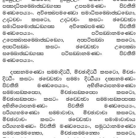
පස‍්සද‍්ධිසම‍්බොජ‍්ඣඞ‍්ගස‍්ස
උපසමමණ‍්ඩං
පිවතීති
මණ‍්ඩපෙය්‍යං
.
අවික‍්ඛෙපමණ‍්ඩො
සමාධිසම‍්බොජ‍්ඣඞ‍්ගො
,
උද‍්ධච‍්චං
කසටො
,
උද‍්ධච‍්චං
කසටං
ඡඩ‍්ඩෙත්‍වා
සමාධිසමොජ‍්ඣඞ‍්ගස‍්ස
අවික‍්ඛෙපමණ‍්ඩ
පිවතීති
මණ‍්ඩපෙය්‍යං
.
පටිසඞ‍්ඛානමණ‍්ඩො
උපෙක‍්ඛාසම‍්බොජ‍්ඣඞ‍්ගො
,
අප‍්පටිසඞ‍්ඛා
කසටො
,
අප‍්පටිසඞ‍්ඛං
කසටං
ඡඩ‍්ඩෙත්‍වා
උපෙක‍්ඛා
සම‍්බොජ‍්ඣඞ‍්ගස‍්ස
පටිසඞ‍්ඛානමණ‍්ඩං
පිවතීති
මණ‍්ඩපෙය්‍යං
.
දස‍්සනමණ‍්ඩො
සම‍්මාදිට‍්ඨි
,
මිච‍්ඡාදිට‍්ඨි
කසටො
,
මිච‍්ඡං
දිට‍්ඨිං
කසටං
ඡඩ‍්ඩෙත්‍වා
සම‍්මා
දිට‍්ඨියා
දස‍්සනමණ‍්ඩං
පිවතීති
මණ‍්ඩපෙය්‍යං
,
අභිනිරොපනමණ‍්ඩො
සම‍්මාසඞ‍්කප‍්පො
,
මිච‍්ඡාසඞ‍්කප‍්පො
කසටො
,
මිච‍්ඡාසඞ‍්කප‍්පං
කසටං
ඡඩ‍්ඩෙත්‍වා
සම‍්මාසඞ‍්කප‍්පස‍්ස
අභිනිරොපනමණ‍්ඩං
පිවතීති
මණ‍්ඩපෙය්‍යං
,
පරිග‍්ගහමණ‍්ඩො
සම‍්මාවාචා
,
මිච‍්ඡාවාචා
කසටො
,
මිච‍්ඡාවාචං
කසටං
ඡඩ‍්ඩෙත්‍වා
සමාමාවාචාය
පරිග‍්ගහමණ‍්ඩං
පිවතීති
මණ‍්ඩපෙය්‍යං
,
සමුට‍්ඨානමණ‍්ඩො
සම‍්මාකම‍්මන‍්තො
,
මිච‍්ඡාකම‍්මන‍්තො
කසටො
,