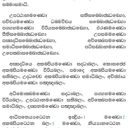
සම‍්මාසමාධි
.
උපට‍්ඨානමණ‍්ඩො
සතිසම‍්බොජ‍්ඣඞ‍්ගො
,
පවිචයමණ‍්ඩො
ධම‍්මවිචය
සම‍්බොජ‍්ඣඞ‍්ගො
පග‍්ගහමණ‍්ඩො
විරියසම‍්බොජ‍්ඣඞ‍්ගො
,
ඵරණමණ‍්ඩො
පීතිසම‍්බොජ‍්ඣඞ‍්ගො
උපසමමණ‍්ඩො
පස‍්සද‍්ධිසම‍්බොජ‍්ඣඞ‍්ගො
,
අවික‍්ඛෙපමණ‍්ඩො
සමාධිසම‍්බොජ‍්ඣඞ‍්ගො
,
පටිසඞ‍්ඛානමණ‍්ඩො
උපෙක‍්ඛාසම‍්බොජ‍්ඣඞ‍්ගො
.
අස‍්සද‍්ධියෙ
අකම‍්පියමණ‍්ඩො
සද‍්ධාබලං
,
කොසජ‍්ජෙ
අකම‍්පියමණ‍්ඩො
විරියබලං
,
පමාදෙ
අකම‍්පියමණ‍්ඩො
සතිබලං
,
උද‍්ධච‍්චෙ
අකම‍්පියමණ‍්ඩො
සමාධිබලං
,
අවිජ‍්ජාය
අකම‍්පියමණ‍්ඩො
පඤ‍්ඤාබලං
.
අධිමොක‍්ඛමණ‍්ඩො
සද‍්ධාබලං
,
පග‍්ගහමණ‍්ඩො
විරියබලං
,
උපට‍්ඨානමණ‍්ඩො
සතිබලං
,
අවික‍්ඛෙපමණ‍්ඩො
සමාධිබලං
,
දස‍්සනමණ‍්ඩො
පඤ‍්ඤාබලං
.
ආධිපතෙය්‍යට‍්ඨෙන
ඉන්‍ද්‍රියං
මණ‍්ඩො
1
2
අකම‍්පියට‍්ඨෙන
බලං
මණ‍්ඩො
,
නිය්‍යානට‍්ඨෙන
3