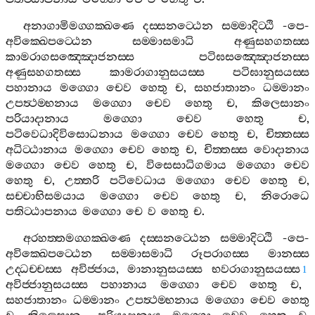
අනාගාමිමග‍්ගක‍්ඛණෙ
දස‍්සනට‍්ඨෙන
සම‍්මාදිට‍්ඨි
-
පෙ
-
අවික‍්ඛෙපට‍්ඨෙන
සම‍්මාසමාධි
අණුසහගතස‍්ස
කාමරාගසඤ‍්ඤොජනස‍්ස
පටිඝසඤ‍්ඤොජනස‍්ස
අණුසහගතස‍්ස
කාමරාගානුසයස‍්ස
පටිඝානුසයස‍්ස
පහානාය
මග‍්ගො
චෙව
හෙතු
ච
,
සහජාතානං
ධම‍්මානං
උපත්‍ථම‍්භනාය
මග‍්ගො
චෙව
හෙතු
ච
,
කිලෙසානං
පරියාදානාය
මග‍්ගො
චෙව
හෙතු
ච
,
පටිවෙධාදිවිසොධනාය
මග‍්ගො
චෙව
හෙතු
ච
,
චිත‍්තස‍්ස
අධිට‍්ඨානාය
මග‍්ගො
චෙව
හෙතු
ච
,
චිත‍්තස‍්ස
වොදානාය
මග‍්ගො
චෙව
හෙතු
ච
,
විසෙසාධිගමාය
මග‍්ගො
චෙව
හෙතු
ච
,
උත‍්තරි
පටිවෙධාය
මග‍්ගො
චෙව
හෙතු
ච
,
සච‍්චාභිසමයාය
මග‍්ගො
චෙව
හෙතු
ච
,
නිරොධෙ
පතිට‍්ඨාපනාය
මග‍්ගො
චෙ
ව
හෙතු
ච
.
අරහත‍්තමග‍්ගක‍්ඛණෙ
දස‍්සනට‍්ඨෙන
සම‍්මාදිට‍්ඨි
-
පෙ
-
අවික‍්ඛෙපට‍්ඨෙන
සම‍්මාසමාධි
රූපරාගස‍්ස
මානස‍්ස
උද‍්ධච‍්චස‍්ස
අවිජ‍්ජාය
,
මානානුසයස‍්ස
භවරාගානුසයස‍්ස
1
අවිජ‍්ජානුසයස‍්ස
පහානාය
මග‍්ගො
චෙව
හෙතු
ච
,
සහජාතානං
ධම‍්මානං
උපත්‍ථම‍්භනාය
මග‍්ගො
චෙව
හෙතු