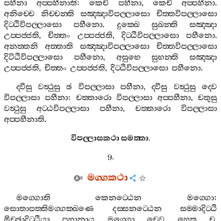
පහීනා
අප‍්පහීනාති
:
කෙචි
පහීනා
,
කෙචි
අප‍්පහීනා
.
අනිච‍්චෙ
නිච‍්චන‍්ති
සඤ‍්ඤාවිපල‍්ලාසො
චිත‍්තවිපල‍්ලාසො
දිට‍්ඨිවිපල‍්ලාසො
පහීනො
.
දුක‍්ඛෙ
සුඛන‍්ති
සඤ‍්ඤා
උප‍්පජ‍්ජති
,
චිත‍්තං
උප‍්පජ‍්ජති
,
දිට‍්ඨිවිපල‍්ලාසො
පහීනො
.
අනත‍්තනි
අත‍්තාති
සඤ‍්ඤාවිපල‍්ලාසො
චිත‍්තවිපල‍්ලාසො
දිටිඨිවිපල‍්ලාසො
පහීනො
,
අසුභෙ
සුභන‍්ති
සඤ‍්ඤා
උප‍්පජ‍්ජති
,
චිත‍්තං
උප‍්පජ‍්ජති
,
දිට‍්ඨිවිපල‍්ලාසො
පහීනො
.
ද‍්වීසු
වත්‍ථුසු
ඡ
විපල‍්ලාසා
පහීනා
,
ද‍්වීසු
වත්‍ථුසු
ද‍්වෙ
විපල‍්ලාසා
පහීනා
:
චත‍්තාරො
විපල‍්ලාසා
අප‍්පහීනා
,
චතුසු
වත්‍ථුසු
අට‍්ඨවිපල‍්ලාසා
පහීනා
,
චත‍්තාරො
විපල‍්ලාසා
අප‍්පහීනාති
.
විපල‍්ලාසකථා
සමත‍්තා
.
9.
මග‍්ගකථා
මග‍්ගොති
කෙනට‍්ඨෙන
මග‍්ගො
:
සොතාපත‍්තිමග‍්ගක‍්ඛණෙ
දස‍්සනට‍්ඨෙන
සම‍්මාදිට‍්ඨි
මිච‍්ඡාදිට‍්ඨියා
පහානාය
මග‍්ගො
චෙව
හෙතු
ච
,