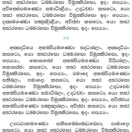
තත්‍ථ
අත්‍ථරසො
ධම‍්මරසො
විමුත‍්තිරසො
,
ඉදං
පෙය්‍යං
,
අවික‍්ඛෙපමණ‍්ඩො
සමාධින්‍ද්‍රියං
,
උද‍්ධච‍්චං
කසටො
,
යො
තත්‍ථ
අත්‍ථරසො
,
ධම‍්මරසො
විමුත‍්තිරසො
ඉදං
පෙය්‍යං
.
දස‍්සමණ‍්ඩො
පඤ‍්ඤින්‍ද්‍රියං
,
අවිජ‍්ජා
කසටො
,
යො
තත්‍ථ
අත්‍ථරසො
ධම‍්මරසො
විමුත‍්තිරසො
,
ඉදං
පෙය්‍යං
.
518
අස‍්සද‍්ධියෙ
අකම‍්පියමණ‍්ඩො
සද‍්ධාබලං
,
අස‍්සද‍්ධියං
කසටො
,
යො
තත්‍ථරසො
ධම‍්මරසො
විමුත‍්තිරසො
,
ඉදං
පෙය්‍යං
,
කොසජ‍්ජෙ
අකම‍්පියමණ‍්ඩො
විරියබලං
,
කොසජ‍්ජං
කසටො
,
යො
තත්‍ථ
අත්‍ථරසො
ධම‍්මරසො
විමුත‍්තිරසො
,
ඉදං
පෙය්‍යං
,
පමාදෙ
අකම‍්පියමණ‍්ඩො
සතිබලං
,
පමාදො
කසටො
,
යො
තත්‍ථ
අත්‍ථරසො
ධම‍්මරසො
විමුත‍්තිරසො
,
ඉදං
පෙය්‍යං
උද‍්ධච‍්චෙ
අකම‍්පියමණ‍්ඩො
සමාධිබලං
,
උද‍්ධච‍්චං
කසටො
,
යො
තත්‍ථ
අත්‍ථරසො
ධම‍්මරසො
විමුත‍්තිරසො
,
ඉදං
පෙය්‍යං
,
අවිජ‍්ජාය
අකම‍්පියමණ‍්ඩො
පඤ‍්ඤාබලං
,
අවිජ‍්ජා
කසටො
,
යො
තත්‍ථ
අත්‍ථරසො
ධම‍්මරසො
විමුත‍්තිරසො
,
ඉදං
පෙය්‍යං
.
උපට‍්ඨානමණ‍්ඩො
සතිසම‍්බොජ‍්ඣඞ‍්ගො
,
පාමාදො
කසටො
,
යො
තත්‍ථ
අත්‍ථරසො
ධම‍්මරසො
විමුත‍්තිරසො
,