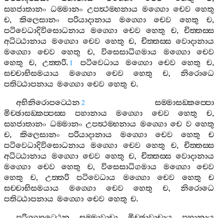
සහජාතානං
ධම‍්මානං
උපත්‍ථම‍්භනාය
මග‍්ගො
චෙව
හෙතු
ච
,
කිලෙසානං
පරියාදානාය
මග‍්ගො
චෙව
හෙතු
ච
,
පටිවෙධාදිවිසොධනාය
මග‍්ගො
චෙව
හෙතු
ච
,
චිත‍්තස‍්ස
අධිට‍්ඨානාය
මග‍්ගො
චෙව
හෙතු
ච
,
චිත‍්තස‍්ස
වොදානාය
මග‍්ගො
චෙව
හෙතු
ච
,
විසෙසාධිගමාය
මග‍්ගො
චෙව
හෙතු
ච
,
උත‍්තරි
.
පටිවෙධාය
මග‍්ගො
චෙව
හෙතු
ච
,
1
සච‍්චාභිසමයාය
මග‍්ගො
චෙව
හෙතු
ච
,
නිරොධෙ
පතිට‍්ඨාපනාය
මග‍්ගො
චෙව
හෙතු
ච
.
අභිනිරොපට‍්ඨෙන
සම‍්මාසඞ‍්කප‍්පො
2
මිච‍්ඡාසඞ‍්කප‍්පස‍්ස
පහානාය
මග‍්ගො
චෙව
හෙතු
ච
,
සහජාතානං
ධම‍්මානං
උපත්‍ථම‍්භනාය
මග‍්ගො
චෙ
ව
හෙතු
ච
,
කිලෙසානං
පරියාදානාය
මග‍්ගො
චෙව
හෙතු
ච
පටිවෙධාදිවිසොධනාය
මග‍්ගො
චෙව
හෙතු
ච
,
චිත‍්තස‍්ස
අධිට‍්ඨානාය
මග‍්ගො
චෙව
හෙතු
ච
,
චිත‍්තස‍්ස
වොදානාය
මග‍්ගො
චෙව
හෙතු
ච
,
විසෙසාධිගමාය
මග‍්ගො
චෙව
හෙතු
ච
,
උත‍්තරි
පටිවෙධාය
මග‍්ගො
චෙව
හෙතු
ච
සච‍්චාභිසමයාය
මග‍්ගො
චෙව
හෙතු
ච
,
නිරොධෙ
පතිට‍්ඨාපනාය
මග‍්ගො
චෙව
හෙතු
ච
.
පරිග‍්ගහට‍්ඨෙන
සම‍්මාවාචා
මිච‍්ඡාවාචාය
පහානාය