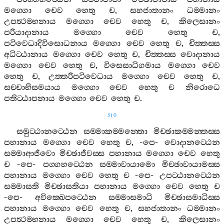
මග‍්ගො
චෙව
හෙතු
ච
,
සහජාතානං
ධම‍්මානං
උපත්‍ථම‍්භනාය
මග‍්ගො
චෙව
හෙතු
ච
,
කිලෙසානං
පරියාදානාය
මග‍්ගො
චෙව
හෙතු
ච
,
පටිවෙධාදිවිසොධනාය
මග‍්ගො
චෙව
හෙතු
ච
,
චිත‍්තස‍්ස
අධිට‍්ඨානාය
මග‍්ගො
චෙව
හෙතු
ච
,
චිත‍්තස‍්ස
වොදානාය
මග‍්ගො
චෙව
හෙතු
ච
,
විසෙසාධිගමාය
මග‍්ගො
චෙව
හෙතු
ච
,
උත‍්තරිපටිවෙධාය
මග‍්ගො
චෙව
හෙතු
ච
,
සච‍්චාභිසමයාය
මග‍්ගො
චෙව
හෙතු
ච
නිරොධෙ
පතිට‍්ඨාපනාය
මග‍්ගො
චෙව
හෙතු
ච
.
510
සමුට‍්ඨානට‍්ඨෙන
සම‍්මාකම‍්මන‍්තො
මිච‍්ඡාකම‍්මන‍්තස‍්ස
පහානාය
මග‍්ගො
චෙව
හෙතු
ච
, -
පෙ
-
වොදානට‍්ඨෙන
සම‍්මාආජීවො
මිච‍්ඡාජීවස‍්ස
පහානාය
මග‍්ගො
චෙව
හෙතු
ච
-
පෙ
-
පග‍්ගහට‍්ඨෙන
සම‍්මාවායාමො
මිච‍්ඡාවායාමස‍්ස
පහානාය
මග‍්ගො
චෙව
හෙතු
ච
-
පෙ
-
උපට‍්ඨානට‍්ඨෙන
සම‍්මාසති
මිච‍්ඡාසතියා
පහානාය
මග‍්ගො
චෙව
හෙතු
ච
-
පෙ
-
අවික‍්ඛෙපට‍්ඨෙන
සම‍්මාසමාධි
මිච‍්ඡාසමාධිස‍්ස
පහානාය
මග‍්ගො
චෙව
හෙතු
ච
,
සහජාතානං
ධම‍්මානං
උපත්‍ථම‍්භනාය
මග‍්ගො
චෙව
හෙතු
ච
,
කිලෙසානං