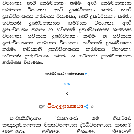
විපාකො
.
අත්‍ථි
දුක‍්ඛවිපාකං
කම‍්මං
අත්‍ථි
දුක‍්ඛවිපාකස‍්ස
කම‍්මස‍්ස
විපාකො
,
අත්‍ථි
දුක‍්ඛවිපාකං
කම‍්මං
නත්‍ථි
දුක‍්ඛවිපාකස‍්ස
කම‍්මස‍්ස
විපාකො
,
අත්‍ථි
දුක‍්ඛවිපාකං
කම‍්මං
භවිස‍්සති
දුක‍්ඛවිපාකස‍්ස
කම‍්මස‍්ස
විපාකො
,
අත්‍ථි
දුක‍්ඛවිපාකං
කම‍්මං
න
භවිස‍්සති
දුක‍්ඛවිපාකස‍්ස
කම‍්මස‍්ස
විපාකො
.
භවිස‍්සති
දුක‍්ඛවිපාකං
කම‍්මං
න
භවිස‍්සති
දුක‍්ඛවිපාකස‍්ස
කම‍්මස‍්ස
විපාකො
.
භවිස‍්සති
දුක‍්ඛවිපාකං
කම‍්මං
භවිස‍්සති
දුක‍්ඛවිපාකස‍්ස
කම‍්මස‍්ස
විපාකො
,
භවිස‍්සති
දුක‍්ඛවිපාකං
කම‍්මං
න
භවිස‍්සති
දුක‍්ඛවිපාකස‍්ස
කම‍්මස‍්ස
විපාකො
.
කම‍්මකථා
සමත‍්තා
.
2
506
8.
විපල‍්ලාසකථා
සාවත්‍ථිනිදානං
“
චත‍්තාරො
මෙ
භික‍්ඛවෙ
සඤ‍්ඤාවිපල‍්ලාසා
චිත‍්තවිපල‍්ලාසා
දිට‍්ඨිවිපල‍්ලාසා
,
කතමෙ
චත‍්තාරො
:
අනිච‍්චෙ
භික‍්ඛවෙ
නිච‍්චන‍්ති