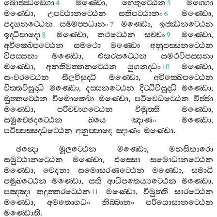
බොජ‍්ඣඞ‍්ගො
මණ‍්ඩො
,
හෙතුට‍්ඨෙන
මග‍්ගො
4
5
මණ‍්ඩො
,
උපට‍්ඨානට‍්ඨෙන
සතිපට‍්ඨානං
මණ‍්ඩො
,
6
පදහනට‍්ඨෙන
සම‍්මප‍්පධානං
මණ‍්ඩො
,
ඉජ‍්ඣනට‍්ඨෙන
7
ඉද‍්ධිපාදො
මණ‍්ඩො
,
තථට‍්ඨෙන
සච‍්චං
මණ‍්ඩො
,
8
9
අවික‍්ඛෙපට‍්ඨෙන
සමථො
මණ‍්ඩො
අනුපස‍්සනට‍්ඨෙන
විපස‍්සනා
මණ‍්ඩො
,
එකරසට‍්ඨෙන
සමථවිපස‍්සනා
මණ‍්ඩො
,
අනතිවත‍්තනට‍්ඨෙන
යුගනද‍්ධං
මණ‍්ඩො
,
10
සංවරට‍්ඨෙන
සීලවිසුද‍්ධි
මණ‍්ඩො
,
අවික‍්ඛෙපට‍්ඨෙන
චිත‍්තවිසුද‍්ධි
මණ‍්ඩො
,
දස‍්සනට‍්ඨෙන
දිට‍්ඨිවිසුද‍්ධි
මණ‍්ඩො
,
මුත‍්තට‍්ඨෙන
විමොක‍්ඛො
මණ‍්ඩො
,
පටිවෙධට‍්ඨෙන
විජ‍්ජා
මණ‍්ඩො
,
පරිච‍්චාගට‍්ඨෙන
විමුත‍්ති
මණ‍්ඩො
,
සමුච‍්ඡෙදට‍්ඨෙන
ඛයෙ
ඤාණං
මණ‍්ඩො
,
පටිප‍්පස‍්සද‍්ධට‍්ඨෙන
අනුප‍්පාදෙ
ඤාණං
මණ‍්ඩො
.
ඡන්‍දො
මූලට‍්ඨෙන
මණ‍්ඩො
,
මනසිකාරො
සමුට‍්ඨානට‍්ඨෙන
මණ‍්ඩො
,
ඵස‍්සො
සමොධානට‍්ඨෙන
මණ‍්ඩො
,
වෙදනා
සමොසරණට‍්ඨෙන
මණ‍්ඩො
,
සමාධි
පමුඛට‍්ඨෙන
මණ‍්ඩො
,
සති
ආධිපතෙය්‍යට‍්ඨෙන
මණ‍්ඩො
,
පඤ‍්ඤා
තදුත‍්තරට‍්ඨෙන
මණ‍්ඩො
,
විමුත‍්ති
සාරට‍්ඨෙන
11
මණ‍්ඩො
,
අමතොගධං
නිබ‍්බානං
පරියොසානට‍්ඨෙන
මණ‍්ඩොති
.