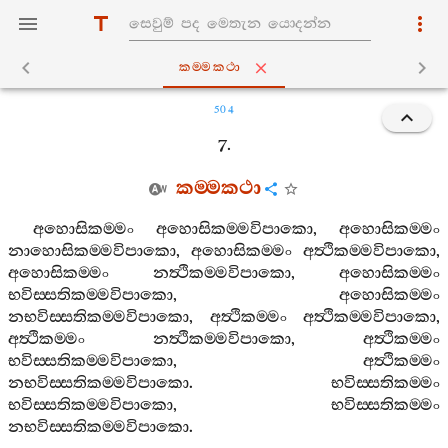
කම‍්මකථා
504
7.
කම‍්මකථා
අහොසිකම‍්මං
අහොසිකම‍්මවිපාකො
,
අහොසිකම‍්මං
නාහොසිකම‍්මවිපාකො
,
අහොසිකම‍්මං
අත්‍ථිකම‍්මවිපාකො
,
අහොසිකම‍්මං
නත්‍ථිකම‍්මවිපාකො
,
අහොසිකම‍්මං
භවිස‍්සතිකම‍්මවිපාකො
,
අහොසිකම‍්මං
නභවිස‍්සතිකම‍්මවිපාකො
,
අත්‍ථිකම‍්මං
අත්‍ථිකම‍්මවිපාකො
,
අත්‍ථිකම‍්මං
නත්‍ථිකම‍්මවිපාකො
,
අත්‍ථිකම‍්මං
භවිස‍්සතිකම‍්මවිපාකො
,
අත්‍ථිකම‍්මං
නභවිස‍්සතිකම‍්මවිපාකො
.
භවිස‍්සතිකම‍්මං
භවිස‍්සතිකම‍්මවිපාකො
,
භවිස‍්සතිකම‍්මං
නභවිස‍්සතිකම‍්මවිපාකො
.