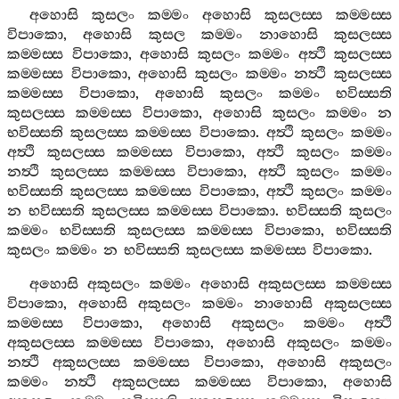
අහොසි
කුසලං
කම‍්මං
අහොසි
කුසලස‍්ස
කම‍්මස‍්ස
විපාකො
,
අහොසි
කුසල
කම‍්මං
නාහොසි
කුසලස‍්ස
කම‍්මස‍්ස
විපාකො
,
අහොසි
කුසලං
කම‍්මං
අත්‍ථි
කුසලස‍්ස
කම‍්මස‍්ස
විපාකො
,
අහොසි
කුසලං
කම‍්මං
නත්‍ථි
කුසලස‍්ස
කම‍්මස‍්ස
විපාකො
,
අහොසි
කුසලං
කම‍්මං
භවිස‍්සති
කුසලස‍්ස
කම‍්මස‍්ස
විපාකො
,
අහොසි
කුසලං
කම‍්මං
න
භවිස‍්සති
කුසලස‍්ස
කම‍්මස‍්ස
විපාකො
.
අත්‍ථි
කුසලං
කම‍්මං
අත්‍ථි
කුසලස‍්ස
කම‍්මස‍්ස
විපාකො
,
අත්‍ථි
කුසලං
කම‍්මං
නත්‍ථි
කුසලස‍්ස
කම‍්මස‍්ස
විපාකො
,
අත්‍ථි
කුසලං
කම‍්මං
භවිස‍්සති
කුසලස‍්ස
කම‍්මස‍්ස
විපාකො
,
අත්‍ථි
කුසලං
කම‍්මං
න
භවිස‍්සති
කුසලස‍්ස
කම‍්මස‍්ස
විපාකො
.
භවිස‍්සති
කුසලං
කම‍්මං
භවිස‍්සති
කුසලස‍්ස
කම‍්මස‍්ස
විපාකො
,
භවිස‍්සති
කුසලං
කම‍්මං
න
භවිස‍්සති
කුසලස‍්ස
කම‍්මස‍්ස
විපාකො
.
අහොසි
අකුසලං
කම‍්මං
අහොසි
අකුසලස‍්ස
කම‍්මස‍්ස
විපාකො
,
අහොසි
අකුසලං
කම‍්මං
නාහොසි
අකුසලස‍්ස
කම‍්මස‍්ස
විපාකො
,
අහොසි
අකුසලං
කම‍්මං
අත්‍ථි
අකුසලස‍්ස
කම‍්මස‍්ස
විපාකො
,
අහොසි
අකුසලං
කම‍්මං
නත්‍ථි
අකුසලස‍්ස
කම‍්මස‍්ස
විපාකො
,
අහොසි
අකුසලං
කම‍්මං
නත්‍ථි
අකුසලස‍්ස
කම‍්මස‍්ස
විපාකො
,
අහොසි