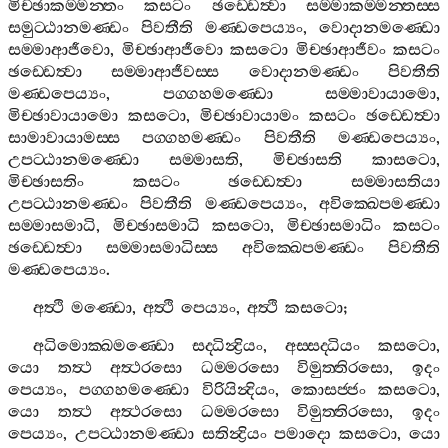
මිච‍්ඡාකම‍්මන‍්තං
කසටං
ඡඩ‍්ඩෙත්‍වා
සම‍්මාකම‍්මන‍්තස‍්ස
සමුට‍්ඨානමණ‍්ඩං
පිවතීති
මණ‍්ඩපෙය්‍යං
,
වොදානමණ‍්ඩො
සම‍්මාආජීවො
,
මිච‍්ඡාආජීවො
කසටො
මිච‍්ඡාආජීවං
කසටං
ඡඩ‍්ඩෙත්‍වා
සම‍්මාආජීවස‍්ස
වොදානමණ‍්ඩං
පිවතීති
මණ‍්ඩපෙය්‍යං
,
පග‍්ගහමණ‍්ඩො
සම‍්මාවායාමො
,
මිච‍්ඡාවායාමො
කසටො
,
මිච‍්ඡාවායාමං
කසටං
ඡඩ‍්ඩෙත්‍වා
සාමාවායාමස‍්ස
පග‍්ගහමණ‍්ඩං
පිවතීති
මණ‍්ඩපෙය්‍යං
,
උපට‍්ඨානමණ‍්ඩො
සම‍්මාසති
,
මිච‍්ඡාසති
කාසටො
,
මිච‍්ඡාසතිං
කසටං
ඡඩ‍්ඩෙත්‍වා
සම‍්මාසතියා
උපට‍්ඨානමණ‍්ඩං
පිවතීති
මණ‍්ඩපෙය්‍යං
,
අවික‍්ඛෙපමණ‍්ඩා
සම‍්මාසමාධි
,
මිච‍්ඡාසමාධි
කසටො
,
මිච‍්ඡාසමාධිං
කසටං
ඡඩ‍්ඩෙත්‍වා
සම‍්මාසමාධිස‍්ස
අවික‍්ඛෙපමණ‍්ඩං
පිවතීති
මණ‍්ඩපෙය්‍යං
.
අත්‍ථි
මණ‍්ඩො
,
අත්‍ථි
පෙය්‍යං
,
අත්‍ථි
කසටො
;
අධිමොක‍්ඛමණ‍්ඩො
සද‍්ධින්‍ද්‍රියං
,
අස‍්සද‍්ධියං
කසටො
,
යො
තත්‍ථ
අත්‍ථරසො
ධම‍්මරසො
විමුත‍්තිරසො
,
ඉදං
පෙය්‍යං
,
පග‍්ගහමණ‍්ඩො
විරියින්‍දියං
,
කොසජ‍්ජං
කසටො
,
යො
තත්‍ථ
අත්‍ථරසො
ධම‍්මරසො
විමුත‍්තිරසො
,
ඉදං
පෙය්‍යං
,
උපට‍්ඨානමණ‍්ඩා
සතින්‍ද්‍රියං
පමාදො
කසටො
,
යො