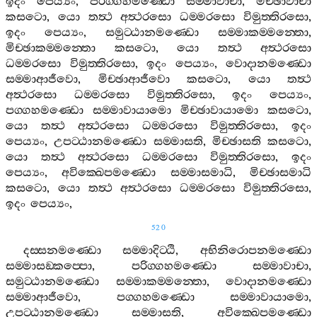
ඉදං
පෙය්‍යං
,
පරිග‍්ගහමණ‍්ඩො
සම‍්මාවාචා
,
මිච‍්ඡාවාචා
කසටො
,
යො
තත්‍ථ
අත්‍ථරසො
ධම‍්මරසො
විමුත‍්තිරසො
,
ඉදං
පෙය්‍යං
,
සමුට‍්ඨානමණ‍්ඩො
සම‍්මාකම‍්මන‍්තො
,
මිච‍්ඡාකම‍්මන‍්තො
කසටො
,
යො
තත්‍ථ
අත්‍ථරසො
ධම‍්මරසො
විමුත‍්තිරසො
,
ඉදං
පෙය්‍යං
,
වොදානමණ‍්ඩො
සම‍්මාආජීවො
,
මිච‍්ඡාආජීවො
කසටො
,
යො
තත්‍ථ
අත්‍ථරසො
ධම‍්මරසො
විමුත‍්තිරසො
,
ඉදං
පෙය්‍යං
,
පග‍්ගහමණ‍්ඩො
සම‍්මාවායාමො
මිච‍්ඡාවායාමො
කසටො
,
යො
තත්‍ථ
අත්‍ථරසො
ධම‍්මරසො
විමුත‍්තිරසො
,
ඉදං
පෙය්‍යං
,
උපට‍්ඨානමණ‍්ඩො
සම‍්මාසති
,
මිච‍්ඡාසති
කසටො
,
යො
තත්‍ථ
අත්‍ථරසො
ධම‍්මරසො
විමුත‍්තිරසො
,
ඉදං
පෙය්‍යං
,
අවික‍්ඛෙපමණ‍්ඩො
සම‍්මාසමාධි
,
මිච‍්ඡාසමාධි
කසටො
,
යො
තත්‍ථ
අත්‍ථරසො
ධම‍්මරසො
විමුත‍්තිරසො
,
ඉදං
පෙය්‍යං
,
520
දස‍්සනමණ‍්ඩො
සම‍්මාදිට‍්ඨි
,
අභිනිරොපනමණ‍්ඩො
සම‍්මාසඞ‍්කප‍්පො
,
පරිග‍්ගහමණ‍්ඩො
සම‍්මාවාචා
,
සමුට‍්ඨානමණ‍්ඩො
සම‍්මාකම‍්මන‍්තො
,
වොදානමණ‍්ඩො
සම‍්මාආජීවො
,
පග‍්ගහමණ‍්ඩො
සම‍්මාවායාමො
,
උපට‍්ඨානමණ‍්ඩො
සම‍්මාසති
,
අවික‍්ඛෙපමණ‍්ඩො