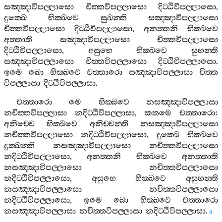
සඤ‍්ඤාවිපල‍්ලාසො
චිත‍්තවිපල‍්ලාසො
දිට‍්ඨිවිපල‍්ලාසො
,
දුක‍්ඛෙ
භික‍්ඛවෙ
සුඛන‍්ති
සඤ‍්ඤාවිපල‍්ලාසො
චිත‍්තවිපල‍්ලාසො
දිට‍්ඨිවිපල‍්ලාසො
,
අනත‍්තනි
භික‍්ඛවෙ
අත‍්තාති
සඤ‍්ඤාවිපල‍්ලාසො
චිත‍්තවිපල‍්ලාසො
දිට‍්ඨිවිපල‍්ලාසො
,
අසුභෙ
භික‍්ඛවෙ
සුභන‍්ති
සඤ‍්ඤාවිපල‍්ලාසො
චිත‍්තවිපල‍්ලාසො
දිට‍්ඨිවිපල‍්ලාසො
.
ඉමෙ
ඛො
භික‍්ඛවෙ
චත‍්තාරො
සඤ‍්ඤාවිපල‍්ලාසා
චිත‍්ත
විපල‍්ලාසා
දිට‍්ඨිවිපල‍්ලාසා
.
චත‍්තාරො
මෙ
භික‍්ඛවෙ
නසඤ‍්ඤාවිපල‍්ලාසා
නචිත‍්තවිපල‍්ලාසා
නදිට‍්ඨිවිපල‍්ලාසා
,
කතමෙ
චත‍්තාරො
:
අනිච‍්චෙ
භික‍්ඛවෙ
අනිච‍්චන‍්ති
නසඤ‍්ඤාවිපල‍්ලාසො
නචිත‍්තවිපල‍්ලාසො
නදිට‍්ඨිවිපල‍්ලාසො
,
දුක‍්ඛෙ
භික‍්ඛවෙ
දුක‍්ඛන‍්ති
නසඤ‍්ඤාවිපල‍්ලාසො
නචිත‍්තවිපල‍්ලාසො
නදිට‍්ඨිවිපල‍්ලාසො
,
අනත‍්තනි
භික‍්ඛවෙ
අනත‍්තාති
නසඤ‍්ඤාවිපල‍්ලාසො
නචිත‍්තවිපල‍්ලාසො
නදිට‍්ඨිවිපල‍්ලාසො
,
අසුභෙ
භික‍්ඛවෙ
අසුභන‍්ති
නසඤ‍්ඤාවිපල‍්ලාසො
නචිත‍්තවිපල‍්ලාසො
නදිට‍්ඨිවිපල‍්ලාසො
,
ඉමෙ
ඛො
භික‍්ඛවෙ
චත‍්තාරො
නසඤ‍්ඤාවිපල‍්ලාසා
නචිත‍්තවිපල‍්ලාසා
නදිට‍්ඨිවිපල‍්ලාසා
.
a