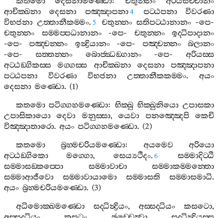
කතමො
දෙසනාමණ‍්ඩො
:
චතුන‍්නං
අරියසච‍්චානං
ආචික‍්ඛනා
දෙසනා
පඤ‍්ඤාපනා
පට‍්ඨපනා
විවරණා
4
විභජනා
උත‍්තානීකම‍්මං
.
චතුන‍්නං
සතිපට‍්ඨානානං
-
පෙ
-
5
චතුන‍්නං
සම‍්මප‍්පධානානං
-
පෙ
-
චතුන‍්නං
ඉද‍්ධිපාදානං
-
පෙ
-
පඤ‍්චන‍්නං
ඉන්‍ද්‍රියානං
-
පෙ
-
පඤ‍්චන‍්නං
බලානං
-
පෙ
-
සත‍්තන‍්නං
බොජ‍්ඣඞ‍්ගානං
-
පෙ
-
අරියස‍්ස
අට‍්ඨඞ‍්ගිකස‍්ස
මග‍්ගස‍්ස
ආචික‍්ඛනා
දෙසනා
පඤ‍්ඤාපනා
පට‍්ඨපනා
විවරණා
විභජනා
උත‍්තානීකකම‍්මං
.
අයං
දෙසනා
මණ‍්ඩො
. (1)
කතමො
පටිග‍්ගහමණ‍්ඩො
:
භික‍්ඛු
භික‍්ඛුනියො
උපාසකා
උපාසිකායො
දෙවා
මනුස‍්සා
,
යෙවා
පනඤ‍්ඤෙපි
කෙචි
විඤ‍්ඤාතාරො
.
අයං
පටිග‍්ගහමණ‍්ඩො
. (2)
කතමො
බ්‍රහ‍්මචරියමණ‍්ඩො
:
අයමෙව
අරියො
අට‍්ඨඞ‍්ගිකො
මග‍්ගො
,
සෙය්‍යථීදං
.
සම‍්මාදිට‍්ඨි
6
සම‍්මාසඞ‍්කප‍්පො
සම‍්මාවාචා
සම‍්මාකම‍්මන‍්තො
සම‍්මාආජීවො
සම‍්මාවායාමො
සම‍්මාසති
සම‍්මාසමාධි
.
අයං
බ්‍රහ‍්මචරියමණ‍්ඩො
. (3)
අධිමොක‍්ඛමණ‍්ඩො
සද‍්ධින්‍ද්‍රියං
,
අස‍්සද‍්ධියං
කසටො
,
අස‍්සද‍්ධියං
කසටං
ඡඩ‍්ඩෙත්‍වා
සද‍්ධින්‍ද්‍රියස‍්ස