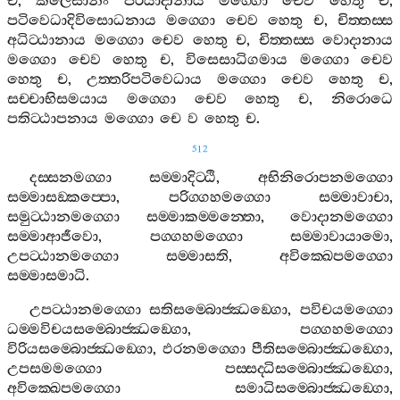
ච
,
කිලෙසානං
පරියාදානාය
මග‍්ගො
චෙව
හෙතු
ච
,
පටිවෙධාදිවිසොධනාය
මග‍්ගො
චෙව
හෙතු
ච
,
චිත‍්තස‍්ස
අධිට‍්ඨානාය
මග‍්ගො
චෙව
හෙතු
ච
,
චිත‍්තස‍්ස
වොදානාය
මග‍්ගො
චෙව
හෙතු
ච
,
විසෙසාධිගමාය
මග‍්ගො
චෙව
හෙතු
ච
,
උත‍්තරිපටිවෙධාය
මග‍්ගො
චෙව
හෙතු
ච
,
සච‍්චාභිසමයාය
මග‍්ගො
චෙව
හෙතු
ච
,
නිරොධෙ
පතිට‍්ඨාපනාය
මග‍්ගො
චෙ
ව
හෙතු
ච
.
512
දස‍්සනමග‍්ගා
සම‍්මාදිට‍්ඨි
,
අභිනිරොපනමග‍්ගො
සම‍්මාසඞ‍්කප‍්පො
,
පරිග‍්ගහමග‍්ගො
සම‍්මාවාචා
,
සමුට‍්ඨානමග‍්ගො
සම‍්මාකම‍්මන‍්තො
,
වොදානමග‍්ගො
සම‍්මාආජීවො
,
පග‍්ගහමග‍්ගො
සම‍්මාවායාමො
,
උපට‍්ඨානමග‍්ගො
සම‍්මාසති
,
අවික‍්ඛෙපමග‍්ගො
සම‍්මාසමාධි
.
උපට‍්ඨානමග‍්ගො
සතිසම‍්බොජ‍්ඣඞ‍්ගො
,
පවිචයමග‍්ගො
ධම‍්මවිචයසම‍්බොජ‍්ඣඞ‍්ගො
,
පග‍්ගහමග‍්ගො
විරියසම‍්බොජ‍්ඣඞ‍්ගො
,
ඵරනමග‍්ගො
පීතිසම‍්බොජ‍්ඣඞ‍්ගො
,
උපසමමග‍්ගො
පස‍්සද‍්ධිසම‍්බොජ‍්ඣඞ‍්ගො
,
අවික‍්ඛෙපමග‍්ගො
සමාධිසම‍්බොජ‍්ඣඞ‍්ගො
,