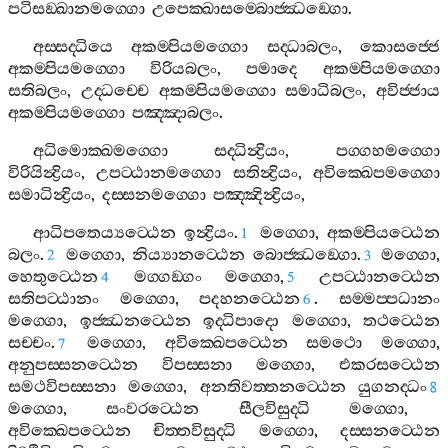
පටිසඞ‍්ඛානමග‍්ගො
උපෙක‍්ඛාසම‍්බොජ‍්ඣඞ‍්ගො
.
අස‍්සද‍්ධියෙ
අකම‍්පියමග‍්ගො
සද‍්ධාබලං
,
කොසජ‍්ජෙ
අකම‍්පියමග‍්ගො
විරියබලං
,
පමාදෙ
අකම‍්පියමග‍්ගො
සතිබලං
,
උද‍්ධච‍්චෙ
අකම‍්පියමග‍්ගො
සමාධිබලං
,
අවිජ‍්ජාය
අකම‍්පියමග‍්ගො
පඤ‍්ඤාබලං
.
අධිමොක‍්ඛමග‍්ගො
සද‍්ධින්‍ද්‍රියං
,
පග‍්ගහමග‍්ගො
විරියින්‍ද්‍රියං
,
උපට‍්ඨානමග‍්ගො
සතින්‍ද්‍රියං
,
අවික‍්ඛෙපමග‍්ගො
සමාධින්‍ද්‍රියං
,
දස‍්සනමග‍්ගො
පඤ‍්ඤින්‍ද්‍රියං
,
ආධිපතෙය්‍යට‍්ඨෙන
ඉන්‍ද්‍රියං
.
මග‍්ගො
,
අකම‍්පියට‍්ඨෙන
1
බලං
.
මග‍්ගො
,
නිය්‍යානට‍්ඨෙන
බොජ‍්ඣඞ‍්ගො
.
මග‍්ගො
,
2
3
හෙතුට‍්ඨෙන
මග‍්ගඞ‍්ගං
මග‍්ගො
,
උපට‍්ඨානට‍්ඨෙන
4
5
සතිපට‍්ඨානං
මග‍්ගො
,
පදහනට‍්ඨෙන
.
සම‍්මප‍්පධානං
6
මග‍්ගො
,
ඉජ‍්ඣනට‍්ඨෙන
ඉද‍්ධිපාදො
මග‍්ගො
,
තථට‍්ඨෙන
සච‍්චං
.
මග‍්ගො
,
අවික‍්ඛෙපට‍්ඨෙන
සමථො
මග‍්ගො
,
7
අනුපස‍්සනට‍්ඨෙන
විපස‍්සනා
මග‍්ගො
,
එකරසට‍්ඨෙන
සමථවිපස‍්සනා
මග‍්ගො
,
අනතිවත‍්තනට‍්ඨෙන
යුගනද‍්ධං
8
මග‍්ගො
,
සංවරට‍්ඨෙන
සීලවිසුද‍්ධි
මග‍්ගො
,
අවික‍්ඛෙපට‍්ඨෙන
චිත‍්තවිසුද‍්ධි
මග‍්ගො
,
දස‍්සනට‍්ඨෙන