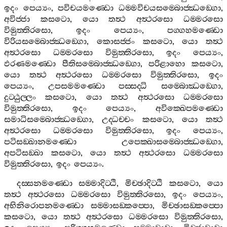
ඉදං
පෙය්‍යං
,
පවිචයමණ‍්ඩො
ධම‍්මවිචයසම‍්බොජ‍්ඣඞ‍්ගො
,
අවිජ‍්ජා
කසටො
,
යො
තත්‍ථ
අත්‍ථරසො
ධම‍්මරසො
විමුත‍්තිරසො
,
ඉදං
පෙය්‍යං
,
පග‍්ගහමණ‍්ඩො
විරියසම‍්බොජ‍්ඣඞ‍්ගො
,
කොසජ‍්ජං
කසටො
,
යො
තත්‍ථ
අත්‍ථරසො
ධම‍්මරසො
විමුත‍්තිරසො
,
ඉදං
පෙය්‍යං
,
ඵරණමණ‍්ඩො
පීතිසම‍්බොජ‍්ඣඞ‍්ගො
,
පරිළාහො
කසටො
,
යො
තත්‍ථ
අත්‍ථරසො
ධම‍්මරසො
විමුත‍්තිරසො
,
ඉදං
පෙය්‍යං
,
උපසමමණ‍්ඩො
පස‍්සද‍්ධි
සම‍්බොඣඞ‍්ගො
,
දුට‍්ඨුල‍්ලං
කසටො
,
යො
තත්‍ථ
අත්‍ථරසො
ධම‍්මරසො
විමුත‍්තිරසො
,
ඉදං
පෙය්‍යං
,
අවික‍්ඛෙපමණ‍්ඩො
සමාධිසම‍්බොජ‍්ඣඞ‍්ගො
,
උද‍්ධච‍්චං
කසටො
,
යො
තත්‍ථ
අත්‍ථරසො
ධම‍්මරසො
විමුත‍්තිරසො
,
ඉදං
පෙය්‍යං
,
පටිසඞ‍්ඛානමණ‍්ඩො
උපෙක‍්ඛාසම‍්බොජ‍්ඣඞ‍්ගො
,
අපටිසඞ‍්ඛා
කසටො
,
යො
තත්‍ථ
අත්‍ථරසො
ධම‍්මරසො
විමුත‍්තිරසො
,
ඉදං
පෙය්‍යං
.
දස‍්සනමණ‍්ඩො
සම‍්මාදිට‍්ඨි
,
මිච‍්ඡාදිට‍්ඨි
කසටො
,
යො
තත්‍ථ
අත්‍ථරසො
ධම‍්මරසො
විමුත‍්තිරසො
,
ඉදං
පෙය්‍යං
,
අභිනිරොපනමණ‍්ඩො
සම‍්මාසඞ‍්කප‍්පො
,
මිච‍්ඡාසඞ‍්කප‍්පො
කසටො
,
යො
තත්‍ථ
අත්‍ථරසො
ධම‍්මරසො
විමුත‍්තිරසො
,