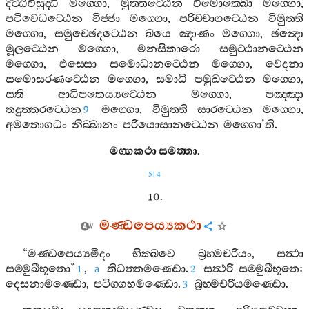
දිට‍්ඨිවිසුද‍්ධි
මග‍්ගො
,
මුත‍්තට‍්ඨෙන
විමොක‍්ඛො
මග‍්ගො
,
පටිවෙධට‍්ඨෙන
විජ‍්ජා
මග‍්ගො
,
පරිච‍්චාගට‍්ඨෙන
විමුත‍්ති
මග‍්ගො
,
සමුච‍්ඡෙදට‍්ඨෙන
ඛයෙ
ඤාණං
මග‍්ගො
,
ඡන්‍දො
මූලට‍්ඨෙන
මග‍්ගො
,
මනසිකාරො
සමුට‍්ඨානට‍්ඨෙන
මග‍්ගො
,
ඵස‍්සො
සමොධානට‍්ඨෙන
මග‍්ගො
,
වෙදනා
සමොසරණට‍්ඨෙන
මග‍්ගො
,
සමාධි
පමුඛට‍්ඨෙන
මග‍්ගො
,
සති
ආධිපතෙය්‍යට‍්ඨෙන
මග‍්ගො
,
පඤ‍්ඤා
තදුත‍්තරට‍්ඨෙන
මග‍්ගො
,
විමුත‍්ති
සාරට‍්ඨෙන
මග‍්ගො
,
9
අමතොගධං
නිබ‍්බානං
පරියොසානට‍්ඨෙන
මග‍්ගො
’
ති
.
මග‍්ගකථා
සමත‍්තා
.
514
10.
මණ‍්ඩපෙය්‍යකථා
“
මණ‍්ඩපෙය්‍යමිදං
භික‍්ඛවෙ
බ්‍රහ‍්මචරියං
,
සත්‍ථා
සම‍්මුඛීභූතො
”
,
තිධත‍්තමණ‍්ඩො
.
සත්‍ථරි
සම‍්මුඛීභූතෙ
:
1
a
2
දෙසනාමණ‍්ඩො
,
පටිග‍්ගහමණ‍්ඩො
.
බ්‍රහ‍්මචරියමණ‍්ඩො
.
3