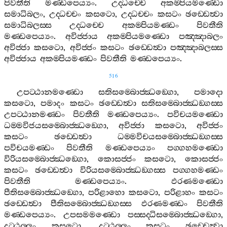
පිවතීති
මණ‍්ඩපෙය්‍යං
.
උද‍්ධච‍්චෙ
අකම‍්පියමණ‍්ඩො
සමාධිබලං
,
උද‍්ධච‍්චං
කසටො
,
උද‍්ධච‍්චං
කසටං
ඡඩ‍්ඩෙත්‍වා
සමාධිබලස‍්ස
උද‍්ධච‍්චෙ
අකම‍්පියමණ‍්ඩං
පිවතීති
මණ‍්ඩපෙය්‍යං
.
අවිජ‍්ජාය
අකම‍්පියමණ‍්ඩො
පඤ‍්ඤාබලං
අවිජ‍්ජා
කසටො
,
අවිජ‍්ජං
කසටං
ඡඩ‍්ඩෙත්‍වා
පඤ‍්ඤාබලස‍්ස
අවිජ‍්ජාය
අකම‍්පියමණ‍්ඩං
පිවතීති
මණ‍්ඩපෙය්‍යං
.
516
උපට‍්ඨානමණ‍්ඩො
සතිසම‍්බොජ‍්ඣඞ‍්ගො
,
පමාදො
කසටො
,
පමාදං
කසටං
ඡඩ‍්ඩෙත්‍වා
සතිසම‍්බොජ‍්ඣඞ‍්ගස‍්ස
උපට‍්ඨානමණ‍්ඩං
පිවතීති
මණ‍්ඩපෙය්‍යං
.
පවිචයමණ‍්ඩො
ධම‍්මවිජයසම‍්බොජ‍්ඣඞ‍්ගො
,
අවිජ‍්ජා
කසටො
,
අවිජ‍්ජං
කසටං
ඡඩ‍්ඩෙත්‍වා
ධම‍්මවිචයසම‍්බොජ‍්ඣඞ‍්ගස‍්ස
පවිචයමණ‍්ඩං
පිවතීති
මණ‍්ඩපෙය්‍යං
පග‍්ගහමණ‍්ඩො
විරියසම‍්බොජ‍්ඣඞ‍්ගො
,
කොසජ‍්ජං
කසටො
,
කොසජ‍්ජං
කසටං
ඡඩ‍්ඩෙත්‍වා
විරියසම‍්බොජ‍්ඣඞ‍්ගස‍්ස
පග‍්ගහමණ‍්ඩං
පිවතීති
මණ‍්ඩපෙය්‍යං
.
ඵරණමණ‍්ඩො
පීතිසම‍්බොජ‍්ඣඞ‍්ගො
,
පරිළාහො
කසටො
,
පරිළාහං
කසටං
ඡඩ‍්ඩෙත්‍වා
පීතිසම‍්බොජ‍්ඣඞ‍්ගස‍්ස
ඵරණමණ‍්ඩං
පිවතීති
මණ‍්ඩපෙය්‍යං
.
උපසමමණ‍්ඩො
පස‍්සද‍්ධිසම‍්බොජ‍්ඣඞ‍්ගො
,
දුට‍්ඨුල‍්ලං
කසටො
,
දුට‍්ඨුල‍්ලං
කසටං
ඡඩ‍්ඩෙත්‍වා