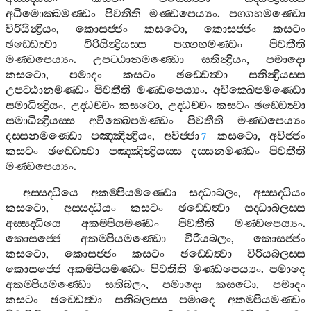
අධිමොක‍්ඛමණ‍්ඩං
පිවතීති
මණ‍්ඩපෙය්‍යං
.
පග‍්ගහමණ‍්ඩො
විරියින්‍ද්‍රියං
,
කොසජ‍්ජං
කසටො
,
කොසජ‍්ජං
කසටං
ඡඩ‍්ඩෙත්‍වා
විරියින්‍ද්‍රියස‍්ස
පග‍්ගහමණ‍්ඩං
පිවතීති
මණ‍්ඩපෙය්‍යං
.
උපට‍්ඨානමණ‍්ඩො
සතින්‍ද්‍රියං
,
පමාදො
කසටො
,
පමාදං
කසටං
ඡඩ‍්ඩෙත්‍වා
සතින්‍ද්‍රියස‍්ස
උපට‍්ඨානමණ‍්ඩං
පිවතීති
මණ‍්ඩපෙය්‍යං
.
අවික‍්ඛෙපමණ‍්ඩො
සමාධින්‍ද්‍රියං
,
උද‍්ධච‍්චං
කසටො
,
උද‍්ධච‍්චං
කසටං
ඡඩ‍්ඩෙත්‍වා
සමාධින්‍ද්‍රියස‍්ස
අවික‍්ඛෙපමණ‍්ඩං
පිවතීති
මණ‍්ඩපෙය්‍යං
දස‍්සනමණ‍්ඩො
පඤ‍්ඤින්‍ද්‍රියං
,
අවිජ‍්ජා
කසටො
,
අවිජ‍්ජං
7
කසටං
ඡඩ‍්ඩෙත්‍වා
පඤ‍්ඤින්‍ද්‍රියස‍්ස
දස‍්සනමණ‍්ඩං
පිවතීති
මණ‍්ඩපෙය්‍යං
.
අස‍්සද‍්ධියෙ
අකම‍්පියමණ‍්ඩො
සද‍්ධාබලං
,
අස‍්සද‍්ධියං
කසටො
,
අස‍්සද‍්ධියං
කසටං
ඡඩ‍්ඩෙත්‍වා
සද‍්ධාබලස‍්ස
අස‍්සද‍්ධියෙ
අකම‍්පියමණ‍්ඩං
පිවතීති
මණ‍්ඩපෙය්‍යං
.
කොසජ‍්ජෙ
අකම‍්පියමණ‍්ඩො
විරියබලං
,
කොසජ‍්ජං
කසටො
,
කොසජ‍්ජං
කසටං
ඡඩ‍්ඩෙත්‍වා
විරියබලස‍්ස
කොසජ‍්ජෙ
අකම‍්පියමණ‍්ඩං
පිවතීති
මණ‍්ඩපෙය්‍යං
.
පමාදෙ
අකම‍්පියමණ‍්ඩො
සතිබලං
,
පමාදො
කසටො
,
පමාදං
කසටං
ඡඩ‍්ඩෙත්‍වා
සතිබලස‍්ස
පමාදෙ
අකම‍්පියමණ‍්ඩං