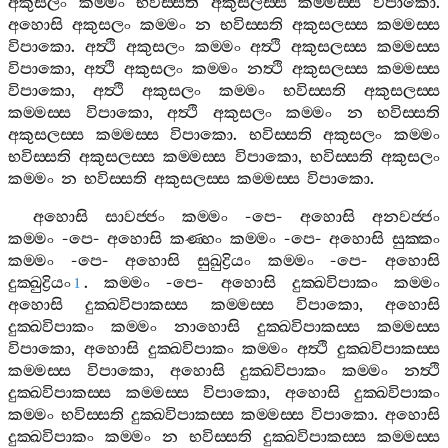
අකුසලං
කම‍්මං
භවිස‍්සති
අකුසලස‍්ස
කම‍්මස‍්ස
විපාකො
.
අහොසි
අකුසලං
කම‍්මං
න
භවිස‍්සති
අකුසලස‍්ස
කම‍්මස‍්ස
විපාකො
.
අත්‍ථි
අකුසලං
කම‍්මං
අත්‍ථි
අකුසලස‍්ස
කම‍්මස‍්ස
විපාකො
,
අත්‍ථි
අකුසලං
කම‍්මං
නත්‍ථි
අකුසලස‍්ස
කම‍්මස‍්ස
විපාකො
,
අත්‍ථි
අකුසලං
කම‍්මං
භවිස‍්සති
අකුසලස‍්ස
කම‍්මස‍්ස
විපාකො
,
අත්‍ථි
අකුසලං
කම‍්මං
න
භවිස‍්සති
අකුසලස‍්ස
කම‍්මස‍්ස
විපාකො
.
භවිස‍්සති
අකුසලං
කම‍්මං
භවිස‍්සති
අකුසලස‍්ස
කම‍්මස‍්ස
විපාකො
,
භවිස‍්සති
අකුසලං
කම‍්මං
න
භවිස‍්සති
අකුසලස‍්ස
කම‍්මස‍්ස
විපාකො
.
අහොසි
සාවජ‍්ජං
කම‍්මං
-
පෙ
-
අහොසි
අනවජ‍්ජං
කම‍්මං
-
පෙ
-
අහොසි
කණ‍්හං
කම‍්මං
-
පෙ
-
අහොසි
සුක‍්කං
කම‍්මං
-
පෙ
-
අහොසි
සුඛුද්‍රියං
කම‍්මං
-
පෙ
-
අහොසි
දුක‍්ඛුද්‍රියං
.
කම‍්මං
-
පෙ
-
අහොසි
දුක‍්ඛවිපාකං
කම‍්මං
1
අහොසි
දුක‍්ඛවිපාකස‍්ස
කම‍්මස‍්ස
විපාකො
,
අහොසි
දුක‍්ඛවිපාකං
කම‍්මං
නාහොසි
දුක‍්ඛවිපාකස‍්ස
කම‍්මස‍්ස
විපාකො
,
අහොසි
දුක‍්ඛවිපාකං
කම‍්මං
අත්‍ථි
දුක‍්ඛවිපාකස‍්ස
කම‍්මස‍්ස
විපාකො
,
අහොසි
දුක‍්ඛවිපාකං
කම‍්මං
නත්‍ථි
දුක‍්ඛවිපාකස‍්ස
කම‍්මස‍්ස
විපාකො
,
අහොසි
දුක‍්ඛවිපාකං
කම‍්මං
භවිස‍්සති
දුක‍්ඛවිපාකස‍්ස
කම‍්මස‍්ස
විපාකො
.
අහොසි
දුක‍්ඛවිපාකං
කම‍්මං
න
භවිස‍්සති
දුක‍්ඛවිපාකස‍්ස
කම‍්මස‍්ස