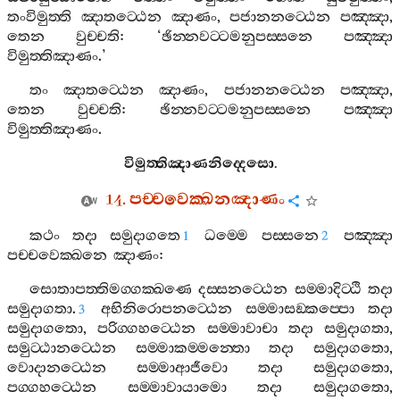
තංවිමුත‍්ති
ඤාතට‍්ඨෙන
ඤාණං
,
පජානනට‍්ඨෙන
පඤ‍්ඤා
,
තෙන
වුච‍්චති
: ‘
ඡින‍්නවට‍්ටමනුපස‍්සනෙ
පඤ‍්ඤා
විමුත‍්තිඤාණං
.’
තං
ඤාතට‍්ඨෙන
ඤාණං
,
පජානනට‍්ඨෙන
පඤ‍්ඤා
,
තෙන
වුච‍්චති
:
ඡින‍්නවට‍්ටමනුපස‍්සනෙ
පඤ‍්ඤා
විමුත‍්තිඤාණං
.
විමුත‍්තිඤාණනිද‍්දෙසො
.
14.
පච‍්චවෙක‍්ඛනඤාණං
කථං
තදා
සමුදාගතෙ
ධම‍්මෙ
පස‍්සනෙ
පඤ‍්ඤා
1
2
පච‍්චවෙක‍්ඛනෙ
ඤාණං
:
සොතාපත‍්තිමග‍්ගක‍්ඛණෙ
දස‍්සනට‍්ඨෙන
සම‍්මාදිට‍්ඨි
තදා
සමුදාගතා
.
අභිනිරොපනට‍්ඨෙන
සම‍්මාසඞ‍්කප‍්පො
තදා
3
සමුදාගතො
,
පරිග‍්ගහට‍්ඨෙන
සම‍්මාවාචා
තදා
සමුදාගතා
,
සමුට‍්ඨානට‍්ඨෙන
සම‍්මාකම‍්මන‍්තො
තදා
සමුදාගතො
,
වොදානට‍්ඨෙන
සම‍්මාආජීවො
තදා
සමුදාගතො
,
පග‍්ගහට‍්ඨෙන
සම‍්මාවායාමො
තදා
සමුදාගතො
,