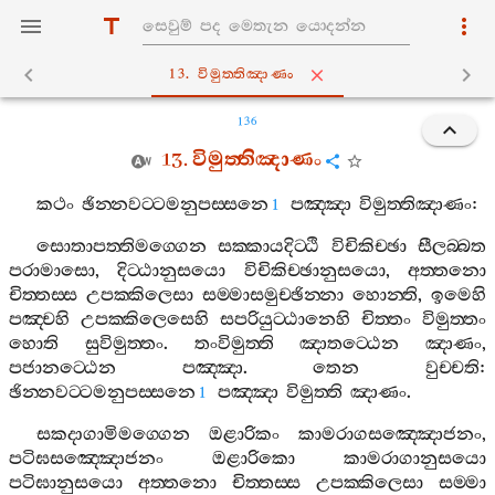
13. විමුත‍්තිඤාණං
136
13.
විමුත‍්තිඤාණං
කථං
ඡින‍්නවට‍්ටමනුපස‍්සනෙ
පඤ‍්ඤා
විමුත‍්තිඤාණං
:
1
සොතාපත‍්තිමග‍්ගෙන
සක‍්කායදිට‍්ඨි
විචිකිච‍්ඡා
සීලබ‍්බත
පරාමාසො
,
දිට‍්ඨානුසයො
විචිකිච‍්ඡානුසයො
,
අත‍්තනො
චිත‍්තස‍්ස
උපක‍්කිලෙසා
සම‍්මාසමුච‍්ඡින‍්නා
හොන‍්ති
,
ඉමෙහි
පඤ‍්චහි
උපක‍්කිලෙසෙහි
සපරියුට‍්ඨානෙහි
චිත‍්තං
විමුත‍්තං
හොති
සුවිමුත‍්තං
.
තංවිමුත‍්ති
ඤාතට‍්ඨෙන
ඤාණං
,
පජානට‍්ඨෙන
පඤ‍්ඤා
.
තෙන
වුච‍්චති
:
ඡින‍්නවට‍්ටමනුපස‍්සනෙ
පඤ‍්ඤා
විමුත‍්ති
ඤාණං
.
1
සකදාගාමිමග‍්ගෙන
ඔළාරිකං
කාමරාගසඤ‍්ඤොජනං
,
පටිඝසඤ‍්ඤොජනං
ඔළාරිකො
කාමරාගානුසයො
පටිඝානුසයො
අත‍්තනො
චිත‍්තස‍්ස
උපක‍්කිලෙසා
සම‍්මා