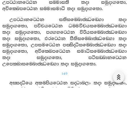
උපට‍්ඨානට‍්ඨෙන
සම‍්මාසති
තදා
සමුදාගතො
,
අවික‍්ඛෙපට‍්ඨෙන
සම‍්මාසමාධි
තදා
සමුදාගතො
.
උපට‍්ඨානට‍්ඨෙන
සතිසම‍්බොජ‍්ඣඞ‍්ගො
තදා
සමුදාගතො
,
පවිචයට‍්ඨෙන
ධම‍්මවිචයසම‍්බොජ‍්ඣඞ‍්ගො
තදා
සමුදාගතො
,
පග‍්ගහට‍්ඨෙන
විරියසම‍්බොජ‍්ඣඞ‍්ගො
තදා
සමුදාගතො
,
ඵරට‍්ඨෙන
පීතිසම‍්බොජ‍්ඣඞ‍්ගො
තදා
සමුදාගතො
,
උපසමට‍්ඨෙන
පස‍්සිද‍්ධිසම‍්බොජ‍්ඣඞ‍්ගො
තදා
සමුදාගතො
,
අවික‍්ඛෙපට‍්ඨෙන
සමාධිසම‍්බොජ‍්ඣඞ‍්ගො
තදා
සමුදාගතො
,
පටිසඞ‍්ඛානට‍්ඨෙන
උපෙක‍්ඛාසම‍්බොජ‍්ඣඞ‍්ගො
තදා
සමුදාගතො
.
140
අස‍්සද‍්ධියෙ
අකම‍්පියට‍්ඨෙන
සද‍්ධාබලං
තදා
සමුදාගතං
,
කොසජ‍්ජෙ
අකම‍්පියට‍්ඨෙන
විරියබලං
තදා
සමුදාගතං
,
පමාදෙ
අකම‍්පියට‍්ඨෙන
සතිබලං
තදා
සමුදාගතං
උද‍්ධච‍්චෙ
අකම‍්පියට‍්ඨෙන
සමාධිබලං
තදා
සමුදාගතං
අවිජ‍්ජාය
අකම‍්පියට‍්ඨෙන
පඤ‍්ඤාබලං
තදා
සමුදාගතං
.
ආධිමොක‍්ඛට‍්ඨෙන
සද‍්ධින්‍ද්‍රියං
තදාසමුදාගතං
,
පග‍්ගහට‍්ඨෙන
විරියින්‍ද්‍රියං
තදා
සමුදාගතං
,
උපට‍්ඨානට‍්ඨෙන