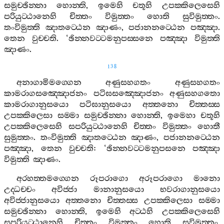
සමුච‍්ඡින‍්නා
හොන‍්ති
,
ඉමෙහි
චතූහි
උපක‍්කිලෙසෙහි
පරියුට‍්ඨානෙහි
චිත‍්තං
විමුත‍්තං
හොති
සුවිමුත‍්තං
.
තංවිමුත‍්ති
ඤාතට‍්ඨෙන
ඤාණං
,
පජානනට‍්ඨෙන
පඤ‍්ඤා
.
තෙන
වුච‍්චති
. ‘
ඡින‍්නවට‍්ටමනුපස‍්සනෙ
පඤ‍්ඤා
විමුත‍්ති
ඤාණං
.
138
අනාගාමිමග‍්ගෙන
අණුසහගතං
අණුසහගතං
කාමරාගසඤ‍්ඤොජනං
පටිඝසඤ‍්ඤොජනං
අණුසහගතො
කාමරාගානුසයො
පටිඝානුසයො
අත‍්තනො
චිත‍්තස‍්ස
උපක‍්කිලෙසා
සම‍්මා
සමුච‍්ඡින‍්නා
හොන‍්ති
,
ඉමෙහා
චතූහි
උපක‍්කිලෙසෙහි
සපරියුට‍්ඨානෙහි
චිත‍්තං
විමුත‍්තං
හොතී
සුමුත‍්තං
.
තංවිමුත‍්ති
ඤාතට‍්ඨෙන
ඤාණං
,
පජානනට‍්ඨෙන
පඤ‍්ඤා
,
තෙන
වුච‍්චති
: ‘
ඡින‍්නවට‍්ටමනුපසනෙ
පඤ‍්ඤා
විමුත‍්ති
ඤාණං
.
අරහත‍්තමග‍්ගෙන
රූපරාගො
අරූපරාගො
මානො
උද‍්ධච‍්චං
අවිජ‍්ජා
මානානුසයො
භවරාගානුසයො
අවිජ‍්ජානුසයො
අත‍්තනො
චිත‍්තස‍්ස
උපක‍්කිලෙසා
සම‍්මා
සමුච‍්ඡින‍්නා
හොන‍්ති
,
ඉමෙහි
අට‍්ඨහි
උපක‍්කිලෙසෙහි
සපරියුට‍්ඨානෙහි
චිත‍්තං
විමුත‍්තං
හොති
සුවිමුත‍්තං
,