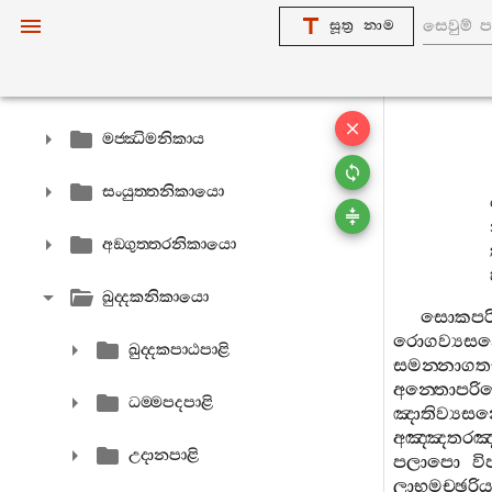
සූත්‍ර නාම
සුත‍්තපිටක
දීඝනිකාය
මජ‍්ඣිමනිකාය
සංයුත‍්තනිකායො
අඞ‍්ගුත‍්තරනිකායො
ඛුද‍්දකනිකායො
සොකපරි
රොගව්‍යස
ඛුද‍්දකපාඨපාළි
සමන‍්නාගතස
අන‍්තොපර
ධම‍්මපදපාළි
ඤාතිව්‍යස
අඤ‍්ඤතරඤ
උදානපාළි
පලාපො
වි
ලාභමච‍්ඡරිය