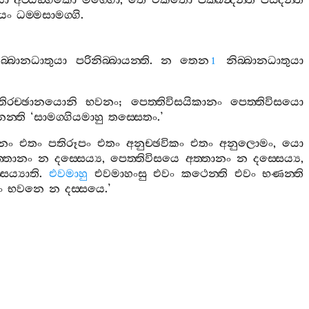
යො
අට‍්ඨඞ‍්ගිකො
මග‍්ගො
,
තෙ
එකතො
පක‍්ඛන්‍දන‍්ති
පසීදන‍්ති
යං
ධම‍්මසාමග‍්ගි
.
ිබ‍්බානධාතුයා
පරිනිබ‍්බායන‍්ති
.
න
තෙන
නිබ‍්බානධාතුයා
1
තිරච‍්ඡානයොනි
භවනං
;
පෙත‍්තිවිසයිකානං
පෙත‍්තිවිසයො
න‍්ති
‘
සාමග‍්ගියමාහු
තස‍්සෙතං
.’
්නං
එතං
පතිරූපං
එතං
අනුච‍්ඡවිකං
එතං
අනුලොමං
,
යො
‍්තානං
න
දස‍්සෙය්‍ය
,
පෙත‍්තිවිසයෙ
අත‍්තානං
න
දස‍්සෙය්‍ය
,
සෙය්‍යාති
.
එවමාහු
එවමාහංසු
එවං
කථෙන‍්ති
එවං
භණන‍්ති
ං
භවනෙ
න
දස‍්සයෙ
.’