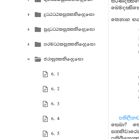
සරණදස‍්සි
ඛෙමදස‍්සි
දුට‍්ඨට‍්ඨකසුත‍්තනිද‍්දෙසො
තෙනාහ
භග
සුද‍්ධට‍්ඨකසුත‍්තනිද‍්දෙසො
පරමට‍්ඨකසුත‍්තනිද‍්දෙසො
ජරාසුත‍්තනිද‍්දෙසො
6. 1
6. 2
6. 3
පතිලීනච
6. 4
සෙඛා
?
ත
සන‍්නිවාරෙන
6. 5
පතිලීනෙන‍්