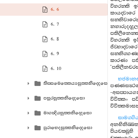
විහරන‍්ති
ඉ
6. 6
කායද‍්වාරෙ
සන‍්නිවාරෙන
6. 7
නහාරුදද‍්දුල
පතිලීනෙන‍්
6. 8
විහරන‍්ති
ඉර
ජිව‍්හාද‍්වාරෙ
සන‍්නිග‍්ගණ‍්
6. 9
කාරණා
පත
‘
පතිලීනචරස‍
6. 10
භජමානස‍
තිස‍්සමෙත‍්තෙය්‍යසුත‍්තනිද‍්දෙසො
පණ‍්ණසන්‍
-
අසප‍්පාය
පසූරසුත‍්තනිද‍්දෙසො
විවිත‍්තං
පව
විවිත‍්තමාස
මාගන්‍දියසුත‍්තනිද‍්දෙසො
සාමග‍්ගි
අනභිනිබ‍්බත‍
පුරාභෙදසුත‍්තනිද‍්දෙසො
පියචක‍්ඛූහි