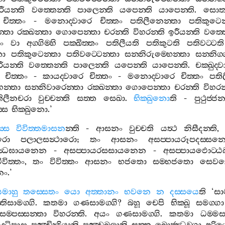
රීයන‍්ති
වත‍්තෙන‍්ති
පාලෙන‍්ති
යපෙන‍්ති
යාපෙන‍්ති
.
සොතද
චිත‍්තං
-
මනොද‍්වාරෙ
චිත‍්තං
පතිලීනෙන‍්තා
පතිකුටෙන
‍්තා
රක‍්ඛන‍්තා
ගොපෙන‍්තා
චරන‍්ති
විහරන‍්ති
ඉරීයන‍්ති
වත‍්ත
ං
වා
අග‍්ගිම‍්හි
පක‍්ඛිත‍්තං
පතිලීයති
පතිකුටති
පතිවට‍්ටති
තා
පතිකුටෙන‍්තා
පතිවට‍්ටෙන‍්තා
සන‍්නිරුම‍්භෙන‍්තා
සන‍්නිග‍
ීයන‍්ති
වත‍්තෙන‍්ති
පාලෙන‍්ති
යපෙන‍්ති
යාපෙන‍්ති
.
චක‍්ඛුද‍්
චිත‍්තං
-
කායද‍්වාරෙ
චිත‍්තං
-
මනොද‍්වාරෙ
චිත‍්තං
පති
හන‍්තා
සන‍්නිවාරෙන‍්තා
රක‍්ඛන‍්තා
ගොපෙන‍්තා
චරන‍්ති
විහරන‍
ිලීනචරා
වුච‍්චන‍්ති
සත‍්ත
සෙඛා
.
භික‍්ඛුනො
ති
-
පුථුජ‍්
්ස
භික‍්ඛුනො
.’
්ස
විවිත‍්තමාසන
න‍්ති
-
ආසනං
වුච‍්චති
යත්‍ථ
නිසීදන‍්ති
ථරො
පලාලසන්‍ථාරො
;
තං
ආසනං
අසප‍්පායරූපදස‍්සන
ගන්‍ධඝායනෙන
-
අසප‍්පායරසසායනෙන
-
අසප‍්පායඵොට‍්ඨ
ිවිත‍්තං
,
තං
විවිත‍්තං
ආසනං
භජතො
සම‍්භජතො
සෙව
නං
.’
යමාහු
තස‍්සෙතං
යො
අත‍්තානං
භවනෙ
න
දස‍්සයෙ
ති
‘
සාම
්තිසාමග‍්ගි
.
කතමා
ගණසාමග‍්ගි
?
බහූ
චෙපි
භික‍්ඛූ
සමග‍්ගා
සම‍්පස‍්සන‍්තා
විහරන‍්ති
.
අයං
ගණසාමග‍්ගි
.
කතමා
ධම‍්මස