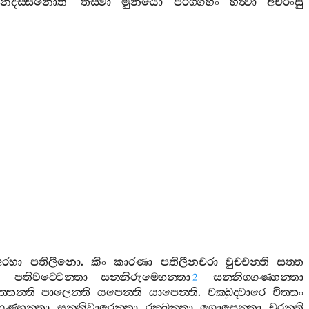
බානදස‍්සිනොති
‘
තස‍්මා
මුනයො
පරිග‍්ගහං
හිත්‍වා
අචරිංසු
අරහා
පතිලීනො
.
කිං
කාරණා
පතිලීනචරා
වුච‍්චන‍්ති
සත‍්ත
පතිවට‍්ටෙන‍්තා
සන‍්නිරුම‍්භෙන‍්තා
සන‍්නිග‍්ගණ‍්හන‍්තා
2
්තෙන‍්ති
පාලෙන‍්ති
යපෙන‍්ති
යාපෙන‍්ති
.
චක‍්ඛුද‍්වාරෙ
චිත‍්තං
්ගණ‍්හන‍්තා
සන‍්නිවාරෙන‍්තා
රක‍්ඛන‍්තා
ගොපෙන‍්තා
චරන‍්ති