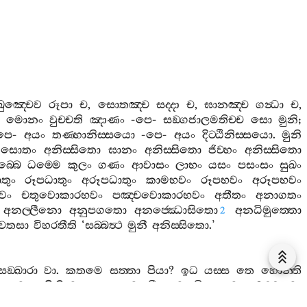
්ඛුඤ‍්චෙව
රූපා
ච
,
සොතඤ‍්ච
සද‍්දා
ච
,
ඝානඤ‍්ච
ගන්‍ධා
ච
,
මොනං
වුච‍්චති
ඤාණං
-
පෙ
-
සඞ‍්ගජාලමතිච‍්ච
සො
මුනි
;
පෙ
-
අයං
තණ‍්හානිස‍්සයො
-
පෙ
-
අයං
දිට‍්ඨිනිස‍්සයො
.
මුනි
සොතං
අනිස‍්සිතො
ඝානං
අනිස‍්සිතො
ජිව‍්හං
අනිස‍්සිතො
‍්බෙ
ධම‍්මෙ
කුලං
ගණං
ආවාසං
ලාභං
යසං
පසංසං
සුඛං
තුං
රූපධාතුං
අරූපධාතුං
කාමභවං
රූපභවං
අරූපභවං
වං
චතුවොකාරභවං
පඤ‍්චවොකාරභවං
අතීතං
අනාගතං
අනල‍්ලීනො
අනුපගතො
අනජ‍්ඣොසිතො
අනධිමුත‍්තො
2
ෙතසා
විහරතීති
‘
සබ‍්බත්‍ථ
මුනී
අනිස‍්සිතො
.’
සඞ‍්ඛාරා
වා
.
කතමෙ
සත‍්තා
පියා
?
ඉධ
යස‍්ස
තෙ
හොන‍්ති
තා
වා
භගිනී
වා
පුත‍්තො
වා
ධීතා
වා
මිත‍්තා
වා
අමච‍්චා
වා
ාපිකා
රූපා
මනාපිකා
සද‍්දා
මනාපිකා
ගන්‍ධා
මනාපිකා
රසා