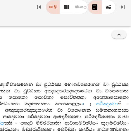
පාළි
සිංහල
ඤාතිව්‍යසනෙන
වා
ඵුට‍්ඨස‍්ස
භොගව්‍යසනෙන
වා
ඵුට‍්ඨස‍්ස
යසනෙන
වා
ඵුට‍්ඨස‍්ස
අඤ‍්ඤතරඤ‍්ඤතරෙන
වා
ව්‍යසනෙන
්ස
සොකො
සොචනා
සොචිතත‍්තං
අන‍්තොසොකො
රිඣායනා
දොමනස‍්සං
සොකසල‍්ලං
;
පරිදෙවො
ති
-
a
ස
අඤ‍්ඤතරඤ‍්ඤතරෙන
වා
ව්‍යසනෙන
සමන‍්නාගතස‍්ස
ආදෙවනා
පරිදෙවනා
ආදෙවිතත‍්තං
පරිදෙවිතත‍්තං
වාචා
ිය
න‍්ති
-
පඤ‍්ච
මච‍්ඡරියානි
:
ආවාසමච‍්ඡරියං
කුලමච‍්ඡරියං
‍්ඡරායනා
මච‍්ඡරායිතත‍්තං
වෙවිච‍්ඡං
කදරියං
කටුකඤ‍්චුකතා