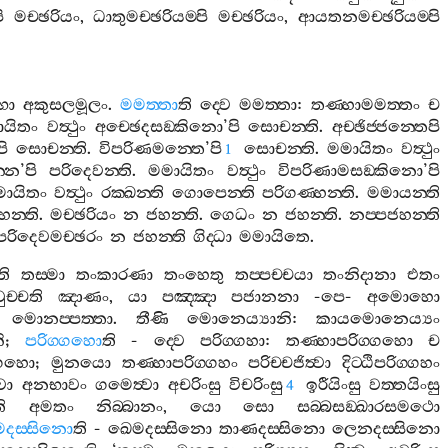
ි
මච‍්ඡරියං
,
ධාතුමච‍්ඡරියම‍්පි
මච‍්ඡරියං
,
ආයතනමච‍්ඡරියම‍්පි
ො
අකුසලමූලං
.
මමත‍්තා
ති
ද‍්වෙ
මමත‍්තා
:
තණ‍්හාමමත‍්තං
ච
ායිතං
වත්‍ථුං
අච‍්ඡෙදසඞ‍්කිනො
’
පි
සොචන‍්ති
.
අච‍්ඡිජ‍්ජන‍්තෙපි
පි
සොචන‍්ති
.
විපරිණමන‍්තෙ
’
පි
සොචන‍්ති
.
මමායිතං
වත්‍ථුං
1
්නෙ
’
පි
පරිදෙවන‍්ති
.
මමායිතං
වත්‍ථුං
විපරිණාමසඞ‍්කිනො
’
පි
ායිතං
වත්‍ථුං
රක‍්ඛන‍්ති
ගොපෙන‍්ති
පරිගණ‍්හන‍්ති
.
මමායන‍්ති
හන‍්ති
.
මච‍්ඡරියං
න
ජහන‍්ති
.
ගෙධං
න
ජහන‍්ති
.
නප‍්පජහන‍්ති
ිදෙවමච‍්ඡරං
න
ජහන‍්ති
ගිද‍්ධා
මමායිතෙ
.
ති
තස‍්මා
තංකාරණා
තංහෙතු
තප‍්පච‍්චයා
තංනිදානා
එතං
වුච‍්චති
ඤාණං
,
යා
පඤ‍්ඤා
පජානනා
-
පෙ
-
අමොහො
මොනප‍්පත‍්තා
.
තීණි
මොනෙය්‍යානි
:
කායමොනෙය්‍යං
ි
;
පරිග‍්ගහො
ති
-
ද‍්වෙ
පරිග‍්ගහා
:
තණ‍්හාපරිග‍්ගහො
ච
ග‍්ගහො
;
මුනයො
තණ‍්හාපරිග‍්ගහං
පරිච‍්චජිත්‍වා
දිට‍්ඨිපරිග‍්ගහං
‍වා
අනභාවං
ගමෙත්‍වා
අචරිංසු
විචරිංසු
ඉරීයිංසු
වත‍්තයිංසු
4
ති
අමතං
නිබ‍්බානං
,
යො
සො
සබ‍්බසඞ‍්ඛාරසමථො
දස‍්සිනො
ති
-
ඛෙමදස‍්සිනො
තාණදස‍්සිනො
ලෙනදස‍්සිනො