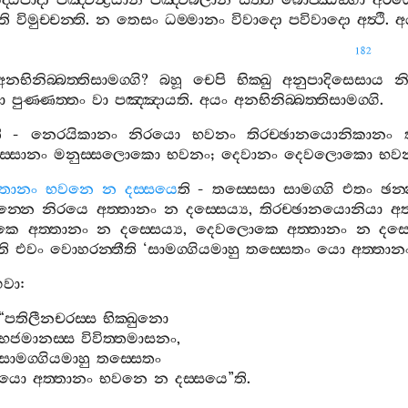
ද‍්ධිපාදා
පඤ‍්චින්‍ද්‍රියානි
පඤ‍්චබලානි
සත‍්ත
බොජ‍්ඣඞ‍්ගා
අරි
ති
විමුච‍්චන‍්ති
.
න
තෙසං
ධම‍්මානං
විවාදො
පවිවාදො
අත්‍ථි
.
අ
182
අනභිනිබ‍්බත‍්තිසාමග‍්ගි
?
බහූ
චෙපි
භික‍්ඛු
අනුපාදිසෙසාය
න
ා
පුණ‍්ණත‍්තං
වා
පඤ‍්ඤායති
.
අයං
අනභිනිබ‍්බත‍්තිසාමග‍්ගි
.
ි
-
නෙරයිකානං
නිරයො
භවනං
තිරච‍්ඡානයොනිකානං
ස‍්සානං
මනුස‍්සලොකො
භවනං
;
දෙවානං
දෙවලොකො
භවන
්තානං
භවනෙ
න
දස‍්සයෙ
ති
-
තස‍්සෙසා
සාමග‍්ගි
එතං
ඡන‍
ඡන‍්නෙ
නිරයෙ
අත‍්තානං
න
දස‍්සෙය්‍ය
,
තිරච‍්ඡානයොනියා
අත
ොකෙ
අත‍්තානං
න
දස‍්සෙය්‍ය
,
දෙවලොකෙ
අත‍්තානං
න
දස‍්
ති
එවං
වොහරන‍්තීති
‘
සාමග‍්ගියමාහු
තස‍්සෙතං
යො
අත‍්තාන
වා
:
“
පතිලීනචරස‍්ස
භික‍්ඛුනො
භජමානස‍්ස
විවිත‍්තමාසනං
,
සාමග‍්ගියමාහු
තස‍්සෙතං
යො
අත‍්තානං
භවනෙ
න
දස‍්සයෙ
”
ති
.