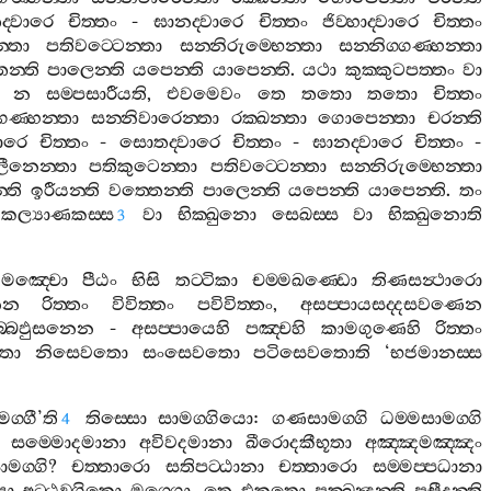
‍්වාරෙ
චිත‍්තං
-
ඝානද‍්වාරෙ
චිත‍්තං
ජිව‍්හාද‍්වාරෙ
චිත‍්තං
‍්තා
පතිවට‍්ටෙන‍්තා
සන‍්නිරුම‍්භෙන‍්තා
සන‍්නිග‍්ගණ‍්හන‍්තා
ෙන‍්ති
පාලෙන‍්ති
යපෙන‍්ති
යාපෙන‍්ති
.
යථා
කුක‍්කුටපත‍්තං
වා
න
සම‍්පසාරීයති
,
එවමෙවං
තෙ
තතො
තතො
චිත‍්තං
්ගණ‍්හන‍්තා
සන‍්නිවාරෙන‍්තා
රක‍්ඛන‍්තා
ගොපෙන‍්තා
චරන‍්ති
වාරෙ
චිත‍්තං
-
සොතද‍්වාරෙ
චිත‍්තං
-
ඝානද‍්වාරෙ
චිත‍්තං
-
ලීනෙන‍්තා
පතිකුටෙන‍්තා
පතිවට‍්ටෙන‍්තා
සන‍්නිරුම‍්භෙන‍්තා
්ති
ඉරීයන‍්ති
වත‍්තෙන‍්ති
පාලෙන‍්ති
යපෙන‍්ති
යාපෙන‍්ති
.
තං
ජනකල්‍යාණකස‍්ස
වා
භික‍්ඛුනො
සෙඛස‍්ස
වා
භික‍්ඛුනොති
3
,
මඤ‍්චො
පීඨං
භිසි
තට‍්ටිකා
චම‍්මඛණ‍්ඩො
තිණසන්‍ථාරො
ෙන
රිත‍්තං
විවිත‍්තං
පවිවිත‍්තං
,
අසප‍්පායසද‍්දසවණෙන
බ‍්බඵුසනෙන
-
අසප‍්පායෙහි
පඤ‍්චහි
කාමගුණෙහි
රිත‍්තං
තො
නිසෙවතො
සංසෙවතො
පටිසෙවතොති
‘
භජමානස‍්ස
ග‍්ගී
’
ති
තිස‍්සො
සාමග‍්ගියො
:
ගණසාමග‍්ගි
ධම‍්මසාමග‍්ගි
4
සම‍්මොදමානා
අවිවදමානා
ඛීරොදකීභූතා
අඤ‍්ඤමඤ‍්ඤං
ාමග‍්ගි
?
චත‍්තාරො
සතිපට‍්ඨානා
චත‍්තාරො
සම‍්මප‍්පධානා