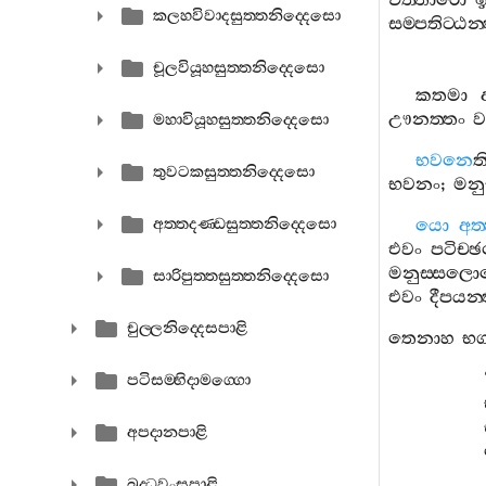
චත‍්තාරො
ඉ
කලහවිවාදසුත‍්තනිද‍්දෙසො
සම‍්පතිට‍්ඨන‍්
චූලවියූහසුත‍්තනිද‍්දෙසො
කතමා
ඌනත‍්තං
ව
මහාවියූහසුත‍්තනිද‍්දෙසො
භවනෙ
ත
තුවටකසුත‍්තනිද‍්දෙසො
භවනං
;
මනු
අත‍්තදණ‍්ඩසුත‍්තනිද‍්දෙසො
යො
අත‍
එවං
පටිච‍්
මනුස‍්සල
සාරිපුත‍්තසුත‍්තනිද‍්දෙසො
එවං
දීපයන‍්
චුල‍්ලනිද‍්දෙසපාළි
තෙනාහ
භග
පටිසම‍්භිදාමග‍්ගො
අපදානපාළි
බුද‍්ධවංසපාළි