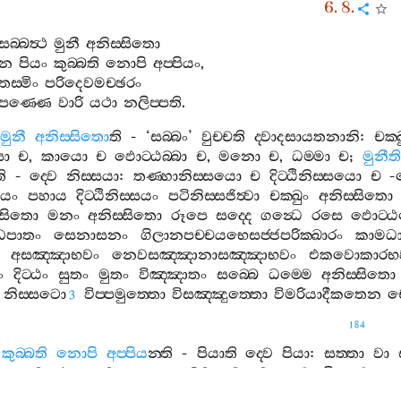
6. 8.
සබ‍්බත්‍ථ
මුනී
අනිස‍්සිතො
න
පියං
කුබ‍්බති
නොපි
අප‍්පියං
,
තස‍්මිං
පරිදෙවමච‍්ඡරං
පණ‍්ණෙ
වාරි
යථා
නලිප‍්පති
.
මුනී
අනිස‍්සිතො
ති
- ‘
සබ‍්බං
’
වුච‍්චති
ද‍්වාදසායතනානි
:
චක‍
සා
ච
,
කායො
ච
ඵොට‍්ඨබ‍්බා
ච
,
මනො
ච
,
ධම‍්මා
ච
;
මුනීති
ි
-
ද‍්වෙ
නිස‍්සයා
:
තණ‍්හානිස‍්සයො
ච
දිට‍්ඨිනිස‍්සයො
ච
-
සයං
පහාය
දිට‍්ඨිනිස‍්සයං
පටිනිස‍්සජිත්‍වා
චක‍්ඛුං
අනිස‍්සිතො
‍්සිතො
මනං
අනිස‍්සිතො
රූපෙ
සද‍්දෙ
ගන්‍ධෙ
රසෙ
ඵොට‍්ඨබ
්ඩපාතං
සෙනාසනං
ගිලානපච‍්චයභෙසජ‍්ජපරික‍්ඛාරං
කාමධා
අසඤ‍්ඤාභවං
නෙවසඤ‍්ඤානාසඤ‍්ඤාභවං
එකවොකාරභ
ං
දිට‍්ඨං
සුතං
මුතං
විඤ‍්ඤාතං
සබ‍්බෙ
ධම‍්මෙ
අනිස‍්සිතො
නිස‍්සටො
විප‍්පමුත‍්තො
විසඤ‍්ඤුත‍්තො
විමරියාදීකතෙන
ච
3
184
කුබ‍්බති
නොපි
අප‍්පිය
න‍්ති
-
පියාති
ද‍්වෙ
පියා
:
සත‍්තා
වා
ිතකාමා
ඵාසුකාමා
යොගක‍්ඛෙමකාමා
,
මාතා
වා
පිතා
වා
භා
ාලොහිතා
වා
,
ඉමෙ
සත‍්තා
පියා
.
කතමෙ
සඞ‍්ඛාරා
පියා
?
මන