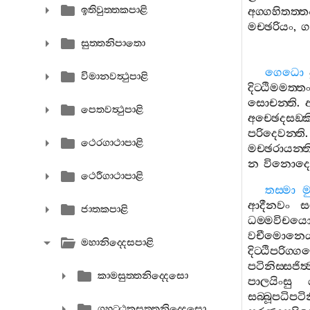
ඉතිවුත‍්තකපාළි
අග‍්ගහිතත‍්ත
මච‍්ඡරියං
,
ග
සුත‍්තනිපාතො
ගෙධො
විමානවත්‍ථුපාළි
දිට‍්ඨිමමත‍්ත
සොචන‍්ති
.
අ
පෙතවත්‍ථුපාළි
අච‍්ඡෙදසඞ‍
පරිදෙවන‍්ති
ථෙරගාථාපාළි
මච‍්ඡරායන‍්ත
න
විනොදෙන
ථෙරීගාථාපාළි
තස‍්මා
ආදීනවං
ස
ජාතකපාළි
ධම‍්මවිචය
වචීමොනෙය්
මහානිද‍්දෙසපාළි
දිට‍්ඨිපරිග‍්
පටිනිස‍්සජිත්‍
කාමසුත‍්තනිද‍්දෙසො
පාලයිංසු
සබ‍්බූපධිපටි
ගුහට‍්ඨකසුත‍්තනිද‍්දෙසො