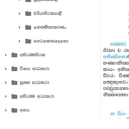
චරියාපිටකපාළි
නෙත‍්තිප‍්පකරණං
පෙටකොපදෙසො
සබ‍්බත්‍ථ
ජිව‍්හා
ච
ර
අභිධම‍්මපිටක
අනිස‍්සිතො
ත
තණ‍්හානිස‍්
විනය අට‍්ඨකථා
කායං
අනිස
චීවරං
පිණ‍
සඤ‍්ඤාභවං
සුත‍්ත අට‍්ඨකථා
පච‍්චුප‍්පන‍්න
නික‍්ඛන‍්තො
අභිධම‍්ම අට‍්ඨකථා
අන්‍ය
න
පියං
අත්‍ථකාමා
හ
ඤාතී
වා
ස