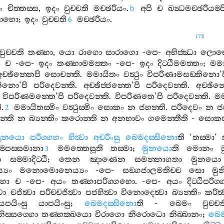
ං
චිත‍්තස‍්ස
,
ඉදං
වුච‍්චති
මච‍්ඡරියං
.
අපි
ච
ඛන්‍ධමච‍්ඡරියම‍්ප
b
ාහො
;
ඉදං
වුච‍්චති
මච‍්ඡරියං
.
6
178
වුච‍්චති
තණ‍්හා
,
යො
රාගො
සාරාගො
-
පෙ
-
අභිජ‍්ඣා
ලොභ
ං
ච
-
පෙ
-
ඉදං
තණ‍්හාමමත‍්තං
-
පෙ
-
ඉදං
දිට‍්ඨිමමත‍්තං
;
මම
ච‍්ඡින‍්නෙපි
සොචන‍්ති
.
මමායිතං
වත්‍ථුං
විපරිණාමසඞ‍්කිනො
’
්කිනො
’
පි
පරිදෙවන‍්ති
.
අච‍්ඡිජ‍්ජන‍්තෙ
’
පි
පරිදෙවන‍්ති
.
අච‍්ඡින‍
.
විපරිණමන‍්තෙ
’
පි
පරිදෙවන‍්ති
.
විපරිණතෙ
’
පි
පරිදෙවන‍්ති
.
මම
ි
.
මමායිතස‍්මිං
වත්‍ථුස‍්මිං
සොකං
න
ජහන‍්ති
.
පරිදෙවං
න
ජ
2
‍්ති
න
බ්‍යන‍්තිං
කරොන‍්ති
න
අනභාවං
ගමෙන‍්තීති
-
සොකපර
මුනයො
පරිග‍්ගහං
හිත්‍වා
අචරිංසු
ඛෙමදස‍්සිනො
ති
‘
තස‍්මා
’
ම‍්පස‍්සමානා
මමත‍්තෙසූති
තස‍්මා
;
මුනයො
ති
මොනං
3
ො
සම‍්මාදිට‍්ඨි
;
තෙන
ඤාණෙන
සමන‍්නාගතා
මුනයො
‍යං
මනොමොනෙය්‍යං
-
පෙ
-
සඞ‍්ගජාලමතිච‍්ච
සො
මුන
ගහො
ච
-
පෙ
-
අයං
තණ‍්හාපරිග‍්ගහො
. -
පෙ
-
අයං
දිට‍්ඨිපරි
වා
චජිත්‍වා
පරිච‍්චජිත්‍වා
පජහිත්‍වා
විනොදෙත්‍වා
බ්‍යන‍්තිං
කරිත්
යපයිංසු
යාපයිංසු
;
ඛෙමදස‍්සිනො
ති
-
ඛෙමං
වුච‍්ච
නිස‍්සග‍්ගො
තණ‍්හක‍්ඛයො
විරාගො
නිරොධො
නිබ‍්බානං
;
ඛෙම