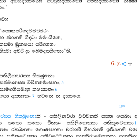
නො
අභයදස‍්සිනො
අච‍්චුතදස‍්සිනො
අමතදස‍්සිනො
නිබ‍්
නො
.’
වා
:
“
සොකපරිදෙවමච‍්ඡරං
න
ජහන‍්ති
ගිද‍්ධා
මමායිතෙ
,
තස‍්මා
මුනයො
පරිග‍්ගහං
හිත්‍වා
අචරිංසු
ඛෙමදස‍්සිනො
”
ති
.
6. 7.
පතිලීනචරස‍්ස
භික‍්ඛුනො
භජමානස‍්ස
විවිත‍්තමාසනං
,
5
සාමග‍්ගියමාහු
තස‍්සෙතං
6
යො
අත‍්තානං
භවනෙ
න
දස‍්සයෙ
.
7
180
රස‍්ස
භික‍්ඛුනො
ති
-
පතිලීනචරා
වුච‍්චන‍්ති
සත‍්ත
සෙඛා
;
ෙ
තතො
තතො
චිත‍්තං
පතිලීනෙන‍්තා
පතිකුටෙන‍්තා
1
‍්තා
රක‍්ඛන‍්තා
ගොපෙන‍්තා
චරන‍්ති
විහරන‍්ති
ඉරීයන‍්ති
වත‍
තා
පතිකුටෙන‍්තා
පතිවට‍්ටෙන‍්තා
සන‍්නිරුම‍්භෙන‍්තා
සන‍්නිග‍