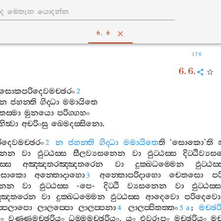
6. 6
176
6. 6.
සොකපරිදෙවමච‍්ඡරං
2
න
ජහන‍්ති
ගිද‍්ධා
මමායිතෙ
තස‍්මා
මුනයො
පරිග‍්ගහං
හිත්‍වා
අචරිංසු
ඛෙමදස‍්සිනො
.
දෙවමච‍්ඡරං
න
ජහන‍්ති
ගිද‍්ධා
මමායිතෙ
ති
‘
සොකො
’
ති
2
නෙන
වා
ඵුට‍්ඨස‍්ස
සීලව්‍යසනෙන
වා
ඵුට‍්ඨස‍්ස
දිට‍්ඨිව්‍
‍්ස
අඤ‍්ඤතරඤ‍්ඤතරෙන
වා
දුක‍්ඛධම‍්මෙන
ඵුට‍්ඨස‍
ිසොකො
අන‍්තොදාහො
අන‍්තොපරිදාහො
චෙතසො
ප
3
නෙන
වා
ඵුට‍්ඨස‍්ස
-
පෙ
-
දිට‍්ඨි
ව්‍යසනෙන
වා
ඵුට‍්ඨස‍්
‍්ඤතරෙන
වා
දුක‍්ඛධම‍්මෙන
ඵුට‍්ඨස‍්ස
ආදෙවො
පරිදෙවො
ප‍්පලාපො
ලාලප‍්පො
ලාලප‍්පනා
ලාලප‍්පිතත‍්තං
;
මච‍්ඡර
4
5
a
ං
වණ‍්ණමච‍්ඡරියං
ධම‍්මමච‍්ඡරියං
,
යං
එවරූපං
මච‍්ඡරියං
මච