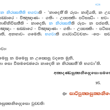
626
න
නිරස‍්සතීති
භගවා
ති
- ‘
නාදෙතී
’
ති
රූපං
නාදියති
,
න
උප
සඞ‍්ඛාරෙ
-
විඤ‍්ඤාණං
-
ගතිං
-
උප‍්පත‍්තිං
පටිසන්‍ධිං
-
භවං
නාභිනිවිසතීති
-
නාදෙති
;
න
නිරස‍්සතී
ති
රූපං
න
පජහති
ඤ‍්ඤං
-
සඞ‍්ඛාරෙ
-
විඤ‍්ඤාණං
-
ගතිං
-
උප‍්පත‍්තිං
-
පටිසන්
ොති
,
අනභාවං
ගමෙති
;
භගවා
ති
ගාරවාධිවචනං
-
පෙ
-
සච‍
වා
:
මෙසු
න
ඔමෙසු
න
උස‍්සෙසු
වදතෙ
මුනි
,
තො
සො
වීතමච‍්ඡෙරො
නාදෙති
න
නිරස‍්සතී
’
ති
භගවා
”
ති
.
අත‍්තදණ‍්ඩසුත‍්තනිද‍්දෙසො
සමත‍
16.
සාරිපුත‍්තසුත‍්තනිද
්තසුත‍්තනිද‍්දෙසො
වුච‍්චති
: