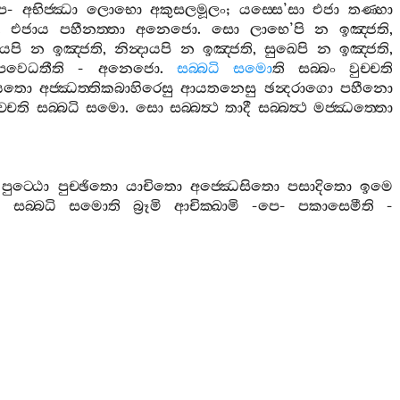
ෙ
-
අභිජ‍්ඣා
ලොභො
අකුසලමූලං
;
යස‍්සෙ
’
සා
එජා
තණ‍්හා
.
එජාය
පහීනත‍්තා
අනෙජො
.
සො
ලාභෙ
’
පි
න
ඉඤ‍්ජති
,
යපි
න
ඉඤ‍්ජති
,
නින්‍දායපි
න
ඉඤ‍්ජති
,
සුඛෙපි
න
ඉඤ‍්ජති
,
්පවෙධතීති
-
අනෙජො
.
සබ‍්බධි
සමො
ති
සබ‍්බං
වුච‍්චති
යතො
අජ‍්ඣත‍්තිකබාහිරෙසු
ආයතනෙසු
ඡන්‍දරාගො
පහීනො
ච‍්චති
සබ‍්බධි
සමො
.
සො
සබ‍්බත්‍ථ
තාදී
සබ‍්බත්‍ථ
මජ‍්ඣත‍්තො
පුට‍්ඨො
පුච‍්ඡිතො
යාචිතො
අජ‍්ඣෙසිතො
පසාදිතො
ඉමෙ
ො
සබ‍්බධි
සමොති
බ්‍රූමි
ආචික‍්ඛාමි
-
පෙ
-
පකාසෙමීති
-