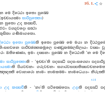
16. 1.
න
මෙ
දිට‍්ඨො
ඉතො
පුබ‍්බෙ
(
ඉච‍්චායස‍්මා
සාරිපුත‍්තො
)
න
සුතො
උද
කස‍්සචි
,
එවං
වග‍්ගුවදො
සත්‍ථා
තුසිතා
ගණිමාගතො
.
දිට‍්ඨො
ඉතො
පුබ‍්බෙ
ති
ඉතො
පුබ‍්බෙ
මෙ
මයා
න
දිට‍්ඨපුබ
තිංසභවනෙ
පාරිච‍්ඡත‍්තකමූලෙ
පණ‍්ඩුකම‍්බලසිලායං
වස‍්සං
ව
රං
ඔතිණ‍්ණො
,
ඉමං
දස‍්සනං
පුබ‍්බෙ
න
දිට‍්ඨොති
‘
න
මෙ
දි
්මා
සාරිපුත‍්තො
ති
- ‘
ඉච‍්චා
’
ති
පදසන්‍ධි
පදසංසග‍්ගො
පදපාරිප
යස‍්මා
ති
පියවචනං
ගරුවචනං
සගාරවසප‍්පතිස‍්සවචනමෙ
ඤ‍්ඤත‍්ති
වොහාරො
නාමං
නාමකම‍්මං
නාමධෙය්‍යං
නිරුත‍්ති
628
ො
උද
කස‍්සචී
ති
- ‘
නා
’
ති
පටික‍්ඛෙපො
;
උදා
ති
පදසන්‍ධි
පද
බතාමෙතං
උදාති
;
කස‍්සචී
ති
කස‍්සචි
ඛත‍්තියස‍්ස
වා
බ්‍රාහ‍්මණස‍්ස
මනුස‍්සස‍්ස
වාති
-
න
සුතො
උද
කස‍්සචි
.