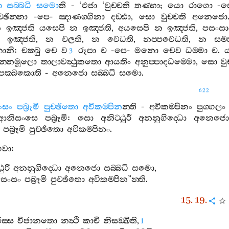
ො
සබ‍්බධි
සමො
ති
- ‘
එජා
‘
වුච‍්චති
තණ‍්හා
;
යො
රාගො
-
ප
‍්ඡින‍්නා
-
පෙ
-
ඤාණග‍්ගිනා
දඩ‍්ඪා
,
සො
වුච‍්චති
අනෙජො
න
ඉඤ‍්ජති
යසෙපි
න
ඉඤ‍්ජති
,
අයසෙපි
න
ඉඤ‍්ජති
,
පසංසා
ඉඤ‍්ජති
,
න
චලති
,
න
වෙධති
,
නප‍්පවෙධති
,
න
සම‍
නානි
:
චක‍්ඛු
චෙ
ව
රූපා
ච
-
පෙ
-
මනො
චෙව
ධම‍්මා
ච
.
3
ඡින‍්නමූලො
තාලාවත්‍ථුකතො
ආයතිං
අනුප‍්පාදධම‍්මො
,
සො
වු
ෙක‍්ඛකොති
-
අනෙජො
සබ‍්බධි
සමො
.
622
ංසං
පබ්‍රූමි
පුච‍්ඡිතො
අවිකම‍්පින
න‍්ති
-
අවිකම‍්පිනං
පුග‍්ගලං
ආනිසංසෙ
පබ්‍රූමි
:
සො
අනිට‍්ඨුරී
අනනුගිද‍්ධො
අනෙජ
පබ්‍රූමි
පුච‍්ඡිතො
අවිකම‍්පිනං
.
වා
:
ඨුරී
අනනුගිද‍්ධො
අනෙජො
සබ‍්බධි
සමො
,
ිසංසං
පබ්‍රූමි
පුච‍්ඡිතො
අවිකම‍්පින
”
න‍්ති
.
15. 19.
‍්ස
විජානතො
නත්‍ථි
කාචි
නිසඞ‍්ඛිති
,
1