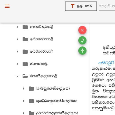
සුත‍්තනිපාතො
සූත්‍ර නාම
විමානවත්‍ථුපාළි
පෙතවත්‍ථුපාළි
ථෙරගාථාපාළි
අනිට‍්ඨ
ථෙරීගාථාපාළි
තමාන
අනිට‍්ඨුරී
ජාතකපාළි
ගරුකාරමාන
උසූයා
උසූ
මහානිද‍්දෙසපාළි
වුච‍්චති
අනිට‍
ගෙධො
පහ
කාමසුත‍්තනිද‍්දෙසො
මුත
විඤ‍්ඤ
වන‍්තගෙධ
ගුහට‍්ඨකසුත‍්තනිද‍්දෙසො
පහීනරාගො
අනනුගිද‍්ධ
දුට‍්ඨට‍්ඨකසුත‍්තනිද‍්දෙසො