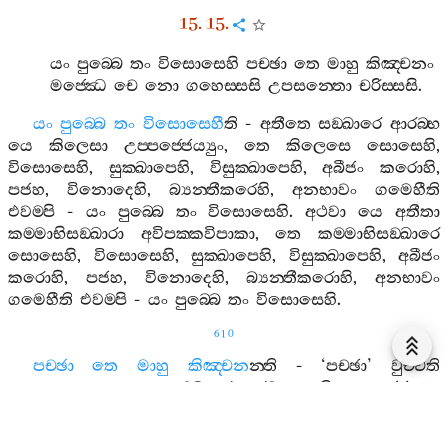
15. 15.
යං
පුබ‍්බෙ
තං
විසොසෙහි
පච‍්ඡා
තෙ
මාහු
කිඤ‍්චනං
මජ‍්ඣෙ
චෙ
නො
ගහෙස‍්සසි
උපසන‍්තො
චරිස‍්සසි
.
යං
පුබ‍්බෙ
තං
විසොසෙහී
ති
-
අතීතෙ
සඞ‍්ඛාරෙ
ආරබ‍්භ
යෙ
කිලෙසා
උප‍්පජ‍්ජෙය්‍යුං
,
තෙ
කිලෙසෙ
සොසෙහි
,
විසොසෙහි
,
සුක‍්ඛාපෙහි
,
විසුක‍්ඛාපෙහි
,
අබීජං
කරොහි
,
පජහ
,
විනොදෙහි
,
බ්‍යන‍්තීකරෙහි
,
අනභාවං
ගමෙහීති
එවම‍්පි
-
යං
පුබ‍්බෙ
තං
විසොසෙහි
.
අථවා
යෙ
අතීතා
කම‍්මාභිසඞ‍්ඛාරා
අවිපක‍්කවිපාකා
,
තෙ
කම‍්මාභිසඞ‍්ඛාරෙ
සොසෙහි
,
විසොසෙහි
,
සුක‍්ඛාපෙහි
,
විසුක‍්ඛාපෙහි
,
අබීජං
කරොහි
,
පජහ
,
විනොදෙහි
,
බ්‍යන‍්තීකරොහි
,
අනභාවං
ගමෙහීති
එවම‍්පි
-
යං
පුබ‍්බෙ
තං
විසොසෙහි
.
610
පච‍්ඡා
තෙ
මාහු
කිඤ‍්චන
න‍්ති
- ‘
පච‍්ඡා
’
වුච‍්චති
අනාගතං
;
අනාගතෙ
සඞ‍්ඛාරෙ
ආරබ‍්භ
යානි
උප‍්පජ‍්ජෙය්‍යුං
රාගකිඤ‍්චනං
දොසකිඤ‍්චනං
මොහකිඤ‍්චනං
මානකිඤ‍්චනං
දිට‍්ඨිකිඤ‍්චනං
කිලෙසකිඤ‍්චනං