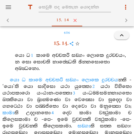
15. 14
606
15. 14.
යො
ධ
කාමෙ
අච‍්චතරි
සඞ‍්ගං
ලොකෙ
දුරච‍්චයං
,
1
න
සො
සොචති
නාජ‍්ඣෙති
ඡින‍්නසොතො
අබන්‍ධනො
.
යො
ධ
කාමෙ
අච‍්චතරි
සඞ‍්ගං
ලොකෙ
දුරච‍්චය
න‍්ති
-
‘
යො
’
ති
යො
සාදිසො
යථා
යුත‍්තො
යථා
විහිතො
2
යථාපකාරො
යංඨානංපත‍්තො
යංධම‍්මසමන‍්නාගතො
3
ඛත‍්තියො
වා
බ්‍රාහ‍්මණො
වා
වෙස‍්සො
වා
සුද‍්දො
වා
ගහට‍්ඨො
වා
පබ‍්බජිතො
වා
දෙවො
වා
මනුස‍්සො
වා
;
කාමා
ති
උද‍්දානතො
ද‍්වෙ
කාමා
වත්‍ථුකාමා
ච
4
කිලෙසකාමා
ච
-
පෙ
-
ඉමෙ
වුච‍්චන‍්ති
වත්‍ථුකාමා
-
පෙ
-
ඉමෙ
වුච‍්චන‍්ති
කිලෙසකාමා
.
සඞ‍්ගා
ති
සත‍්ත
සඞ‍්ගා
:
රාගසඞ‍්ගො
දොසසඞ‍්ගො
මොහසඞ‍්ගො
මානසඞ‍්ගො