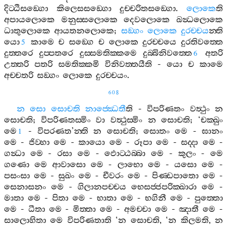
දිට‍්ඨිසඞ‍්ගො
කිලෙසසඞ‍්ගො
දුච‍්චරිතසඞ‍්ගො
.
ලොකෙ
ති
අපායලොකෙ
මනුස‍්සලොකෙ
දෙවලොකෙ
ඛන්‍ධලොකෙ
ධාතුලොකෙ
ආයතනලොකෙ
;
සඞ‍්ගං
ලොකෙ
දුරච‍්චය
න‍්ති
යො
කාමෙ
ච
සඞ‍්ගෙ
ච
ලොකෙ
දුරච‍්චයෙ
දුරතිවත‍්තෙ
5
දුත‍්තරෙ
දුප‍්පතරෙ
දුස‍්සමතික‍්කමෙ
දුබ‍්බිනිවත‍්තෙ
අතරි
6
උත‍්තරි
පතරි
සමතික‍්කමි
විනිවත‍්තයීති
-
යො
ච
කාමෙ
අච‍්චතරි
සඞ‍්ගං
ලොකෙ
දුරච‍්චයං
.
608
න
සො
සොචති
නාජ‍්ඣෙතී
ති
-
විපරිණතං
වත්‍ථුං
න
සොචති
;
විපරිණතස‍්මිං
වා
වත්‍ථුස‍්මිං
න
සොචති
; ‘
චක‍්ඛුං
මෙ
-
විපරණත
’
න‍්ති
න
සොචති
;
සොතං
මෙ
-
ඝානං
1
මෙ
-
ජිව‍්හා
මෙ
-
කායො
මෙ
-
රූපා
මෙ
-
සද‍්දා
මෙ
-
ගන්‍ධා
මෙ
-
රසා
මෙ
-
ඵොට‍්ඨබ‍්බා
මෙ
-
කුලං
-
මෙ
ගණො
මෙ
ආවාසො
මෙ
-
ලාභො
මෙ
-
යසො
මෙ
-
පසංසා
මෙ
-
සුඛං
මෙ
-
චීවරං
මෙ
-
පිණ‍්ඩපාතො
මෙ
-
සෙනාසනං
මෙ
-
ගිලානපච‍්චය
භෙසජ‍්ජපරික‍්ඛාරා
මෙ
-
මාතා
මෙ
-
පිතා
මෙ
-
භාතා
මෙ
-
භගිනී
මෙ
-
පුත‍්තො
මෙ
-
ධීතා
මෙ
-
මිත‍්තා
මෙ
-
අමච‍්චා
මෙ
-
ඤාතී
මෙ
-
සාලොහිතා
මෙ
විපරිණතාති
‘
න
සොචති
, ‘
න
කිලමති
,
න