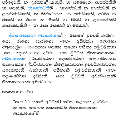
පරිදෙවති
,
න
උරත‍්තාළිංකන්‍දති
,
න
සම‍්මොහං
ආපජ‍්ජතීති
න
සොචති
;
නාජ‍්ඣෙතී
ති
-
නාජ‍්ඣෙති
න
අජ‍්ඣෙති
න
උපනිජ‍්ඣායති
,
න
නිජ‍්ඣායති
,
න
පජ‍්ඣායති
,
අථවා
න
ජායති
න
ජීයති
න
මීයති
න
චවති
න
උපපජ‍්ජතීති
නාජ‍්ඣෙතීති
- ‘
න
සො
සොචති
නාජ‍්ඣෙති
.
ඡින‍්නසොතො
අබන්‍ධනො
ති
- ‘
සොතා
’
වුච‍්චති
තණ‍්හා
:
යො
රාගො
සාරාගො
-
පෙ
-
අභිජ‍්ඣා
ලොභො
අකුසලමූලං
;
යස‍්සෙසා
සොතා
තණ‍්හා
පහීනා
සමුච‍්ඡින‍්නා
-
පෙ
-
ඤාණග‍්ගිනා
දඩ‍්ඪා
;
සො
වුච‍්චති
ඡින‍්නසොතො
;
අබන්‍ධනො
ති
රාගබන්‍ධනං
දොසබන්‍ධනං
මොහබන්‍ධනං
මානබන්‍ධනං
දිට‍්ඨිබන්‍ධනං
කිලෙසබන්‍ධනං
දුච‍්චරිතබන්‍ධනං
,
යස‍්සෙතානි
බන්‍ධනානි
පහීනානි
සමුච‍්ඡින‍්නානි
-
පෙ
-
ඤාණග‍්ගිනා
දඩ‍්ඪානි
;
සො
වුච‍්චති
අබන්‍ධනොති
ඡින‍්නසොතො
අබන්‍ධනො
.
තෙනාහ
භගවා
:
“
යො
‘
ධ
කාමෙ
අච‍්චතරි
සඞ‍්ගං
ලොකෙ
දුරච‍්චයං
,
න
සො
සොචති
නාජ‍්ඣෙති
ඡින‍්නසොතො
අබන්‍ධනො
”
ති
.