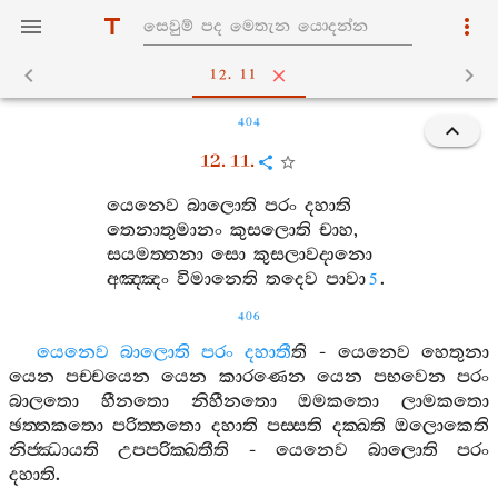
12. 11
404
12. 11.
යෙනෙව
බාලොති
පරං
දහාති
තෙනාතුමානං
කුසලොති
චාහ
,
සයමත‍්තනා
සො
කුසලාවදානො
අඤ‍්ඤං
විමානෙති
තදෙව
පාවා
.
5
406
යෙනෙව
බාලොති
පරං
දහාතී
ති
-
යෙනෙව
හෙතුනා
යෙන
පච‍්චයෙන
යෙන
කාරණෙන
යෙන
පභවෙන
පරං
බාලතො
හීනතො
නිහීනතො
ඔමකතො
ලාමකතො
ඡත‍්තකතො
පරිත‍්තතො
දහාති
පස‍්සති
දක‍්ඛති
ඔලොකෙති
නිජ‍්ඣායති
උපපරික‍්ඛතීති
-
යෙනෙව
බාලොති
පරං
දහාති
.