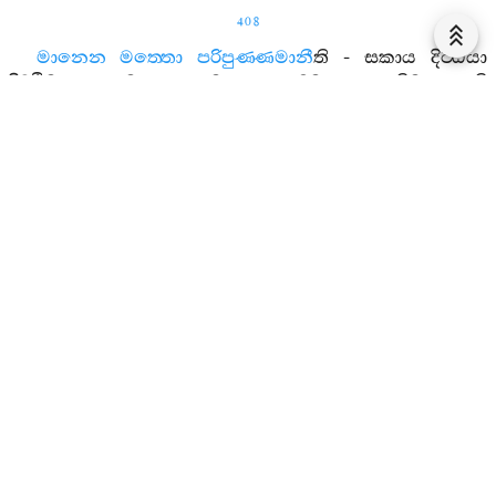
408
මානෙන
මත‍්තො
පරිපුණ‍්ණමානී
ති
-
සකාය
දිට‍්ඨියා
දිට‍්ඨිමානෙන
මත‍්තො
පමත‍්තො
උම‍්මත‍්තො
අතිමත‍්තොති
-
මානෙන
මත‍්තො
;
පරිපුණ‍්ණමානී
ති
පරිපුණ‍්ණමානී
සමත‍්තමානී
අනොමමානීති
-
මානෙන
මත‍්තො
පරිපුණ‍්ණමානී
.
සයමෙව
සාමං
මනසාභිසිත‍්තො
ති
-
සයමෙව
අත‍්තානං
චිත‍්තෙන
අභිසිඤ‍්චති
: ‘
අහමස‍්මි
කුසලො
පණ‍්ඩිතො
පඤ‍්ඤවා
බුද‍්ධිමා
ඤාණී
විභාවී
මෙධාවී
’
ති
‘
සයමෙව
සාමං
මනසාභිසිත‍්තො
.’
දිට‍්ඨී
හි
සා
තස‍්ස
තථා
සමත‍්තා
ති
-
තස‍්ස
සා
දිට‍්ඨි
තථා
සමත‍්තා
සමාදින‍්නා
ගහිතා
පරාමට‍්ඨා
අභිනිවිට‍්ඨා
අජ‍්ඣොසිතා
අධිමුත‍්තාති
-
දිට‍්ඨි
හි
සා
තස‍්ස
තථා
සමත‍්තා
.
තෙනාහ
භගවා
:
“
අතිසාරදිට‍්ඨියා
සො
සමත‍්තො
මානෙන
මත‍්තො
පරිපුණ‍්ණමානී
,