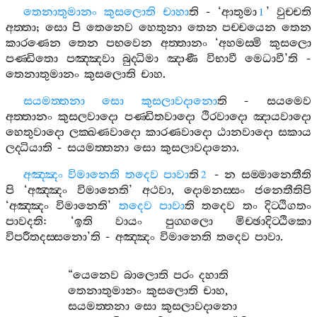
තෙනාතුමානං
කුසලොති
චාහා
ති
- ‘
ආතුමා
’
වුච‍්චති
1
අත‍්තා
;
සො
පි
තෙනෙව
හෙතුනා
තෙන
පච‍්චයෙන
තෙන
කාරණෙන
තෙන
පභවෙන
අත‍්තානං
‘
අහමස‍්මි
කුසලො
පණ‍්ඩිතො
පඤ‍්ඤවා
බුද‍්ධිමා
ඤාණී
විභාවී
මෙධාවී
’
ති
-
තෙනාතුමානං
කුසලොති
චාහ
.
සයමත‍්තනා
සො
කුසලාවදානො
ති
-
සයමෙව
අත‍්තානං
කුසලවාදො
පණ‍්ඩිතවාදො
ථිරවාදො
ඤායවාදො
හෙතුවාදො
ලක‍්ඛණවාදො
කාරණවාදො
ඨානවාදො
සකාය
ලද‍්ධියාති
-
සයමත‍්තනා
සො
කුසලාවදානො
.
අඤ‍්ඤං
විමානෙති
තදෙව
පාවා
ති
-
න
සම‍්මානෙතීති
2
පි
‘
අඤ‍්ඤං
විමානෙති
’
අථවා
,
දොමනස‍්සං
ජනෙතීතිපි
‘
අඤ‍්ඤං
විමානෙති
’
තදෙව
පාවා
ති
තදෙව
තං
දිට‍්ඨිගතං
පාවදති
: ‘
ඉති
වායං
පුග‍්ගලො
මිච‍්ඡාදිට‍්ඨිකො
විපරීතදස‍්සනො
’
ති
-
අඤ‍්ඤං
විමානෙති
තදෙව
පාවා
.
“
යෙනෙව
බාලොති
පරං
දහාති
තෙනාතුමානං
කුසලොති
චාහ
,
සයමත‍්තනා
සො
කුසලාවදානො