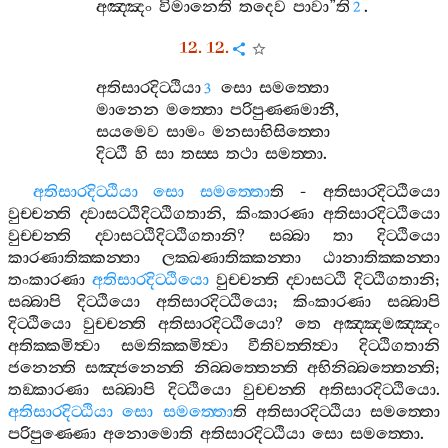
අඤ‍්ඤං
විමානෙති
තදෙව
පාවා
”
ති
.
2
12. 12.
අතිසාරදිට‍්ඨියා
සො
සමත‍්තො
3
මානෙන
මත‍්තො
පරිපුණ‍්ණමානී
,
සයමෙව
සාමං
මනසාභිසිත‍්තො
දිට‍්ඨී
හි
සා
තස‍්ස
තථා
සමත‍්තා
.
අතිසාරදිට‍්ඨියා
සො
සමත‍්තො
ති
-
අතිසාරදිට‍්ඨියො
වුච‍්චන‍්ති
ද‍්වාසට‍්ඨිදිට‍්ඨිගතානි
,
කිංකාරණා
අතිසාරදිට‍්ඨියො
වුච‍්චන‍්ති
ද‍්වාසට‍්ඨිදිට‍්ඨිගතානි
?
සබ‍්බා
තා
දිට‍්ඨියො
කාරණාතික‍්කන‍්තා
ලක‍්ඛණාතික‍්කන‍්තා
ඨානාතික‍්කන‍්තා
තංකාරණා
අතිසාරදිට‍්ඨියො
වුච‍්චන‍්ති
ද‍්වාසට‍්ඨි
දිට‍්ඨිගතානි
;
සබ‍්බාපි
දිට‍්ඨියො
අතිසාරදිට‍්ඨියො
;
කිංකාරණා
සබ‍්බාපි
දිට‍්ඨියො
වුච‍්චන‍්ති
අතිසාරදිට‍්ඨියො
?
තෙ
අඤ‍්ඤමඤ‍්ඤං
අතික‍්කමිත්‍වා
සමතික‍්කමිත්‍වා
වීතිවත‍්තිත්‍වා
දිට‍්ඨිගතානි
ජනෙන‍්ති
සඤ‍්ජනෙන‍්ති
නිබ‍්බත‍්තෙන‍්ති
අභිනිබ‍්බත‍්තෙන‍්ති
;
තඞ‍්කාරණා
සබ‍්බාපි
දිට‍්ඨියො
වුච‍්චන‍්ති
අතිසාරදිට‍්ඨියො
.
අතිසාරදිට‍්ඨියා
සො
සමත‍්තො
ති
අතිසාරදිට‍්ඨියා
සමත‍්තො
පරිපුණ‍්ණො
අනොමොති
අතිසාරදිට‍්ඨියා
සො
සමත‍්තො
.