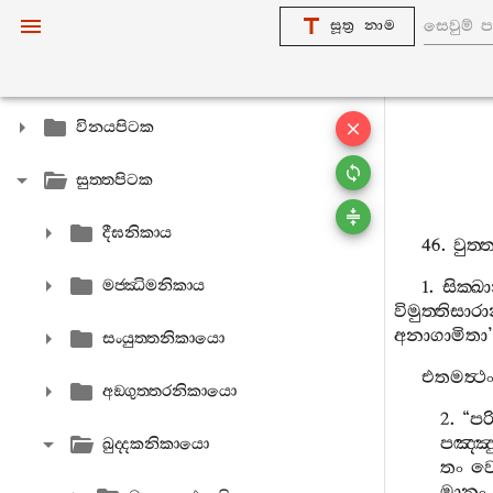
සූත්‍ර නාම
විනයපිටක
සුත‍්තපිටක
දීඝනිකාය
46.
වුත‍්
මජ‍්ඣිමනිකාය
1.
සික‍්ඛ
විමුත‍්තිසාර
අනාගාමිතා
’
සංයුත‍්තනිකායො
එතමත්‍ථ
අඞ‍්ගුත‍්තරනිකායො
2. “
පර
පඤ‍්ඤු
ඛුද‍්දකනිකායො
තං
ව
මානං