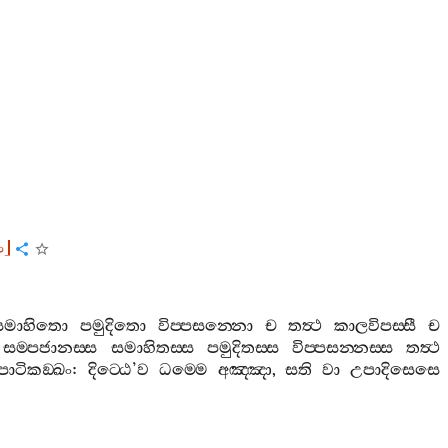
ං
]
සමාහිතො
පමුදිතො
විප‍්පසන‍්නො
ච
තත්‍ථ
කාලවිපස‍්සී
ච
සම‍්පජානස‍්ස
සමාහිතස‍්ස
පමුදිතස‍්ස
විප‍්පසන‍්නස‍්ස
තත්‍ථ
පාටිකඞ‍්ඛං
:
දිට‍්ඨෙ
’
ව
ධම‍්මෙ
අඤ‍්ඤා
,
සති
වා
උපාදිසෙසෙ