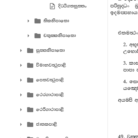
පරිසුද‍්ධං
බ
දිට‍්ඨිගතසුත‍්තං
ඉදමප‍්පහාය
තිකනිපාතො
එතමත්‍ථ
චතුක‍්කනිපාතො
2.
අභූ
සුත‍්තනිපාතො
උභොප
3.
කාස
විමානවත්‍ථුපාළි
පාපා
පෙතවත්‍ථුපාළි
4.
සෙ
යඤ‍්ච
ථෙරගාථාපාළි
අයම‍්පි
අ
ථෙරීගාථාපාළි
ජාතකපාළි
49.
වුත‍්