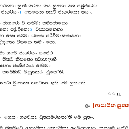
ගරන‍්තා
සුණාථෙතං
යෙ
සුත‍්තා
තෙ
පබුජ‍්ඣථ
ජාගරියං
සෙය්‍යො
නත්‍ථි
ජාගරතො
භයං
.
1
ො
ජාගරො
ච
සතිමා
සම‍්පජානො
ිතො
පමුදිතො
විප‍්පසන‍්නො
2
ෙන
සො
සම‍්මා
ධම‍්මං
පරිවීමංසමානො
ිභූතො
විහනෙ
තමං
සො
.
්මා
හවෙ
ජාගරියං
භජෙථ
ී
භික‍්ඛු
නිපකො
ඣානලාභී
ොජනං
ජාතිජරාය
ඡෙත්‍වා
ව
සම‍්බොධි
මනුත‍්තරං
ඵුසෙ
”
ති
.
ත්‍ථො
වුත‍්තො
භගවතා
.
ඉති
මෙ
සුතන‍්ති
.
2. 2. 11.
[
ආපායික
සුත‍්
තං
හෙතං
භගවතා
.
වුත‍්තමරහතා
’
ති
මෙ
සුතං
.
මෙ
භික‍්ඛවෙ
ආපායිකා
නෙරයිකා
ඉදමප‍්පහාය
,
කතමෙ
ද‍්වෙ