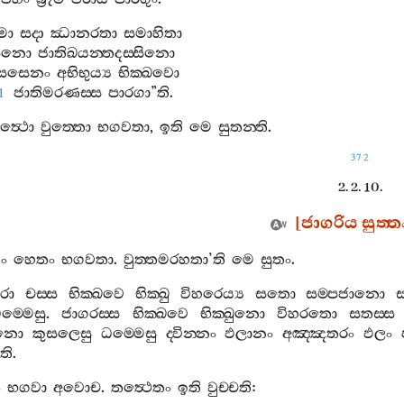
්මා
සදා
ඣානරතා
සමාහිතා
ිනො
ජාතිඛයන‍්තදස‍්සිනො
සසෙනං
අභිභුය්‍ය
භික‍්ඛවො
ජාතිමරණස‍්ස
පාරගා
”
ති
.
1
ත්‍ථො
වුත‍්තො
භගවතා
,
ඉති
මෙ
සුතන‍්ති
.
372
2. 2. 10.
[
ජාගරිය
සුත‍්ත
තං
හෙතං
භගවතා
.
වුත‍්තමරහතා
’
ති
මෙ
සුතං
.
රො
චස‍්ස
භික‍්ඛවෙ
භික‍්ඛු
විහරෙය්‍ය
සතො
සම‍්පජානො
ම‍්මෙසු
.
ජාගරස‍්ස
භික‍්ඛවෙ
භික‍්ඛුනො
විහරතො
සතස‍්ස
ිනො
කුසලෙසු
ධම‍්මෙසු
ද‍්වින‍්නං
ඵලානං
අඤ‍්ඤතරං
ඵලං
ති
.
ං
භගවා
අවොච
.
තත්‍ථෙතං
ඉති
වුච‍්චති
: