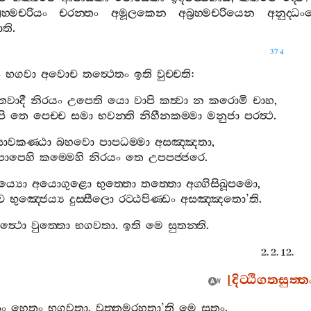
්‍රහ‍්මචරියං
චරන‍්තං
අමූලකෙන
අබ්‍රහ‍්මචරියෙන
අනුද‍්ධං
ාති
.
374
ං
භගවා
අවොච
තත්‍ථෙතං
ඉති
වුච‍්චති
:
තවාදී
නිරයං
උපෙති
යො
වාපි
කත්‍වා
න
කරොමි
චාහ
,
ි
තෙ
පෙච‍්ච
සමා
භවන‍්ති
නිහීනකම‍්මා
මනුජා
පරත්‍ථ
.
ාවකණ‍්ඨා
බහවො
පාපධම‍්මා
අසඤ‍්ඤතා
,
පාපෙහි
කම‍්මෙහි
නිරයං
තෙ
උපපජ‍්ජරෙ
.
ය්‍යො
අයොගුළො
භුත‍්තො
තත‍්තො
අග‍්ගිසිඛූපමො
,
ෙ
භුඤ‍්ජෙය්‍ය
දුස‍්සීලො
රට‍්ඨපිණ‍්ඩං
අසඤ‍්ඤතො
’
ති
.
ත්‍ථො
වුත‍්තො
භගවතා
.
ඉති
මෙ
සුතන‍්ති
.
2. 2. 12.
[
දිට‍්ඨිගතසුත‍්ත
තං
හෙතං
භගවතා
.
වුත‍්තමරහතා
’
ති
මෙ
සුතං
.