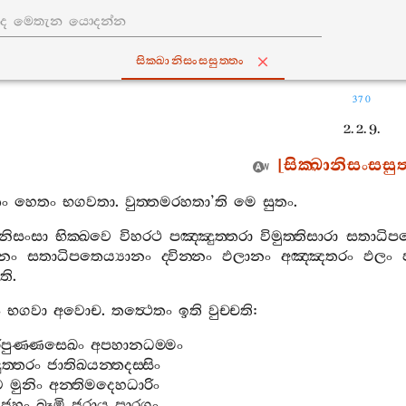
සික‍්ඛානිසංසසුත‍්තං
370
2. 2. 9.
[
සික‍්ඛානිසංසසුත‍
තං
හෙතං
භගවතා
.
වුත‍්තමරහතා
’
ති
මෙ
සුතං
.
ානිසංසා
භික‍්ඛවෙ
විහරථ
පඤ‍්ඤුත‍්තරා
විමුත‍්තිසාරා
සතාධිපත
ානං
සතාධිපතෙය්‍යානං
ද‍්වින‍්නං
ඵලානං
අඤ‍්ඤතරං
ඵලං
ති
.
ං
භගවා
අවොච
.
තත්‍ථෙතං
ඉති
වුච‍්චති
:
ිපුණ‍්ණසෙඛං
අපහානධම‍්මං
ත‍්තරං
ජාතිඛයන‍්තදස‍්සිං
ෙ
මුනිං
අන‍්තිමදෙහධාරිං
ජහං
බ්‍රූමි
ජරාය
පාරගුං
.