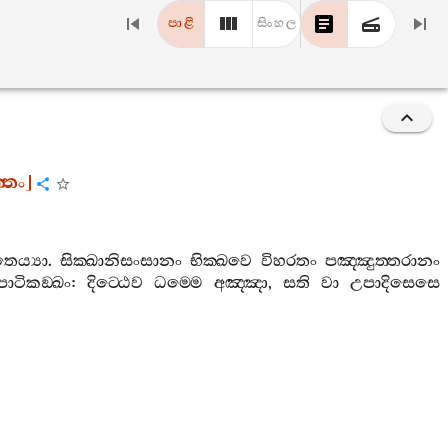
පාළි
සිංහල
්තං
]
ෙය්‍යා
.
සික‍්ඛානිසංසානං
භික‍්ඛවෙ
විහරතං
පඤ‍්ඤුත‍්තරානං
පාටිකඞ‍්ඛං
:
දිට‍්ඨෙව
ධම‍්මෙ
අඤ‍්ඤා
,
සති
වා
උපාදිසෙසෙ