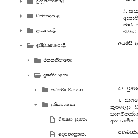
ඛුද‍්දකපාඨපාළි
3.
තස‍
ධම‍්මපදපාළි
ආතාප
මාරං
උදානපාළි
භවාථ
අයම‍්පි
අ
ඉතිවුත‍්තකපාළි
එකකනිපාතො
දුකනිපාතො
47.
වුත‍්
පඨමො වග‍්ගො
1.
ජාග
දුතියවග‍්ගො
කුසලෙසු
ධ
කාලවිපස‍්ස
විතක‍්ක සුත‍්තං
අනාගාමිතා
’
එතමත්‍ථ
දෙසනාසුත‍්තං