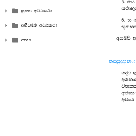
5.
යෙ
යථාභ
සුත‍්ත අට‍්ඨකථා
6.
ස
අභිධම‍්ම අට‍්ඨකථා
භූතස‍්
අයම‍්පි
අ
අන්‍ය
තස‍්සුද‍්දානං
:
ද‍්වෙ
ඉන
අනොත‍්
විතක‍්
අජාත
අපාය