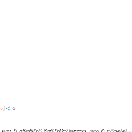
තං
]
?
යො
ච
අබ්‍රහ‍්මචාරී
බ්‍රහ‍්මචාරිපටිඤ‍්ඤො
,
යො
ච
පරිපුණ‍්ණං