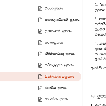
2. “
ජා
විජ‍්ජාසුත‍්තං
සුත‍්තා
3.
ය
පඤ‍්ඤාපරිහානි සුත‍්තං
සමාහ
කාල
සුක‍්කධම‍්ම සුත‍්තං
එකොද
අජාතසුත‍්තං
4.
තස‍
ආතාප
සංය
නිබ‍්බානධාතු සුත‍්තං
ඉධෙ
පටිසල‍්ලාන සුත‍්තං
අයම‍්පි
අ
සික‍්ඛානිසංසසුත‍්තං
ජාගරිය සුත‍්තං
48.
වුත‍්
ආපායික සුත‍්තං
1.
ද‍්වෙ