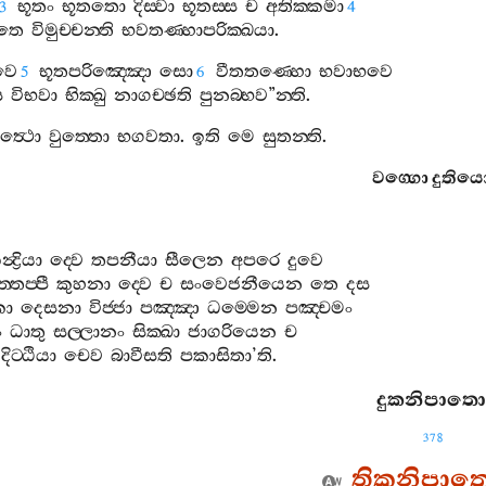
භූතං
භූතතො
දිස‍්වා
භූතස‍්ස
ච
අතික‍්කමා
3
4
ූතෙ
විමුච‍්චන‍්ති
භවතණ‍්හාපරික‍්ඛයා
.
වෙ
භූතපරිඤ‍්ඤො
සො
වීතතණ‍්හො
භවාභවෙ
5
6
ස
විභවා
භික‍්ඛු
නාගච‍්ඡති
පුනබ‍්භව
”
න‍්ති
.
ත්‍ථො
වුත‍්තො
භගවතා
.
ඉති
මෙ
සුතන‍්ති
.
වග‍්ගො
දුතිය
්‍ද්‍රියා
ද‍්වෙ
තපනීයා
සීලෙන
අපරෙ
දුවෙ
තප‍්පී
කුහනා
ද‍්වෙ
ච
සංවෙජනීයෙන
තෙ
දස
කා
දෙසනා
විජ‍්ජා
පඤ‍්ඤා
ධම‍්මෙන
පඤ‍්චමං
ං
ධාතු
සල‍්ලානං
සික‍්ඛා
ජාගරියෙන
ච
දිට‍්ඨියා
චෙව
බාවීසති
පකාසිතා
’
ති
.
දුකනිපාතො
378
තිකනිපාත