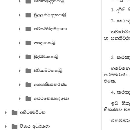
මහානිද‍්දෙසපාළි
1.
ද‍්වීහි
භ
චුල‍්ලනිද‍්දෙසපාළි
2.
කථඤ‍
පටිසම‍්භිදාමග‍්ගො
භවාරාම
න
සන‍්තිට‍්ඨ
අපදානපාළි
බුද‍්ධවංසපාළි
3.
කථඤ‍
භවෙනෙ
චරියාපිටකපාළි
පරම‍්මරණා
එකෙ
.
නෙත‍්තිප‍්පකරණං
4.
කථඤ‍
පෙටකොපදෙසො
ඉධ
භික‍්
භික‍්ඛවෙ
චක
අභිධම‍්මපිටක
එතමත්‍ථ
විනය අට‍්ඨකථා