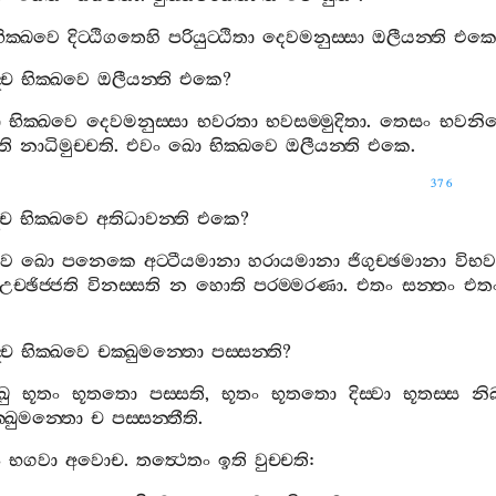
ික‍්ඛවෙ
දිට‍්ඨිගතෙහි
පරියුට‍්ඨිතා
දෙවමනුස‍්සා
ඔලීයන‍්ති
එක
්ච
භික‍්ඛවෙ
ඔලීයන‍්ති
එකෙ
?
ා
භික‍්ඛවෙ
දෙවමනුස‍්සා
භවරතා
භවසම‍්මුදිතා
.
තෙසං
භවනි
ති
නාධිමුච‍්චති
.
එවං
ඛො
භික‍්ඛවෙ
ඔලීයන‍්ති
එකෙ
.
376
්ච
භික‍්ඛවෙ
අතිධාවන‍්ති
එකෙ
?
ව
ඛො
පනෙකෙ
අට‍්ටීයමානා
හරායමානා
ජිගුච‍්ඡමානා
විභව
උච‍්ඡිජ‍්ජති
විනස‍්සති
න
හොති
පරම‍්මරණා
.
එතං
සන‍්තං
එත
්ච
භික‍්ඛවෙ
චක‍්ඛුමන‍්තො
පස‍්සන‍්ති
?
ඛු
භූතං
භූතතො
පස‍්සති
,
භූතං
භූතතො
දිස‍්වා
භූතස‍්ස
නිබ
‍්ඛුමන‍්තො
ච
පස‍්සන‍්තීති
.
ං
භගවා
අවොච
.
තත්‍ථෙතං
ඉති
වුච‍්චති
: