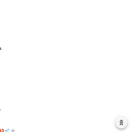
ො
.
.
ො