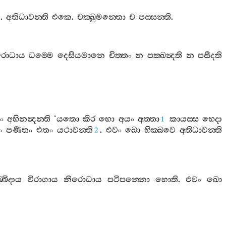
ෙ
.
අතිධාවන‍්ති
එකෙ
.
චක‍්ඛුමන‍්තො
ච
පස‍්සන‍්ති
.
රොධාය
ධම‍්මෙ
දෙසියමානෙ
චිත‍්තං
න
පක‍්ඛන්‍දති
න
පසීදති
ං
අභිනන්‍දන‍්ති
‘
යතො
කිර
භො
අයං
අත‍්තා
කායස‍්ස
භෙදා
1
ං
පණීතං
එතං
යථාවන‍්ති
.
එවං
ඛො
භික‍්ඛවෙ
අතිධාවන‍්ති
2
‍්බිදාය
විරාගාය
නිරොධාය
පටිපන‍්නො
හොති
.
එවං
ඛො