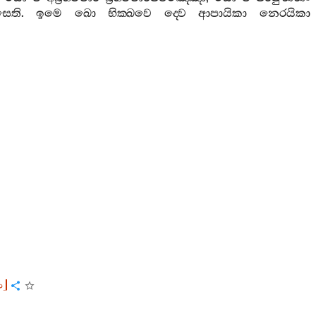
සෙති
.
ඉමෙ
ඛො
භික‍්ඛවෙ
ද‍්වෙ
ආපායිකා
නෙරයිකා
ං
]