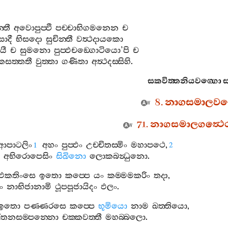
්තී
අවොපුප‍්ඵි
පච‍්චාභිගමනෙන
ච
සාදී
භිසදො
සුචින‍්තී
වත්‍ථදායකො
යී
ච
සුමනො
පුප‍්ඵචඞ‍්ගොටියො
’
පි
ච
සත‍්තතී
වුත‍්තා
ගණිතා
අත්‍ථදස‍්සිහි
.
සකවිත‍්තනියවග‍්ගො
ස
8.
නාගසමාලවග‍
71.
නාගසමාලගත්‍ථෙ
ආපාටලිං
අහං
පුප‍්ඵං
උච‍්චිතස‍්මිං
මහාපථෙ
,
1
2
ි
අභිරොපෙසිං
සිඛිනො
ලොකබන්‍ධුනො
.
එකතිංසෙ
ඉතො
කප‍්පෙ
යං
කම‍්මමකරිං
තදා
,
ිං
නාභිජානාමි
ථූපපූජායිදං
ඵලං
.
ඉතො
පණ‍්ණරසෙ
කප‍්පෙ
භූමියො
නාම
ඛත‍්තියො
,
රතනසම‍්පන‍්නො
චක‍්කවත‍්තී
මහබ‍්බලො
.