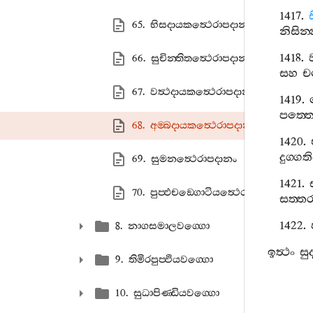
1417.
65. භිසදායකත්‍ථෙරාපදානං
නිසින‍
1418.
66. සුචින‍්තිතත්‍ථෙරාපදානං
සහ
ච
67. වත්‍ථදායකත්‍ථෙරාපදානං
1419.
පත‍්ත
68. අම‍්බදායකත්‍ථෙරාපදානං
1420.
දුග‍්ගත
69. සුමනත්‍ථෙරාපදානං
1421.
70. පුප‍්ඵචඞ‍්ගොටියත්‍ථෙරාපදානං
සත‍්ත
1422.
8. නාගසමාලවග‍්ගො
ඉත්‍ථං
සු
9. තිමිරපුප‍්ඵියවග‍්ගො
10. සුධාපිණ‍්ඩියවග‍්ගො