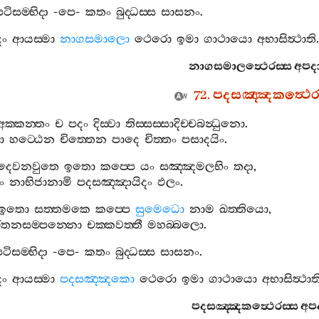
පටිසම‍්භිදා
-
පෙ
-
කතං
බුද‍්ධස‍්ස
සාසනං
.
දං
ආයස‍්මා
නාගසමාලො
ථෙරො
ඉමා
ගාථායො
අභාසිත්‍ථාති
.
නාගසමාලත්‍ථෙරස‍්ස
අපද
72.
පදසඤ‍්ඤකත්‍ථෙ
අක‍්කන‍්තං
ච
පදං
දිස‍්වා
තිස‍්සස‍්සාදිච‍්චබන්‍ධුනො
.
ො
හට‍්ඨෙන
චිත‍්තෙන
පාදෙ
චිත‍්තං
පසාදයිං
.
දෙවනවුතෙ
ඉතො
කප‍්පෙ
යං
සඤ‍්ඤමලභිං
තදා
,
ිං
නාභිජානාමි
පදසඤ‍්ඤායිදං
ඵලං
.
ඉතො
සත‍්තමකෙ
කප‍්පෙ
සුමෙධො
නාම
ඛත‍්තියො
,
රතනසම‍්පන‍්නො
චක‍්කවත‍්තී
මහබ‍්බලො
.
ටිසම‍්භිදා
-
පෙ
-
කතං
බුද‍්ධස‍්ස
සාසනං
.
දං
ආයස‍්මා
පදසඤ‍්ඤකො
ථෙරො
ඉමා
ගාථායො
අභාසිත්‍ථාත
පදසඤ‍්ඤකත්‍ථෙරස‍්ස
අප