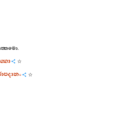
ත‍්තමො
.
්ගො
රාපදානං