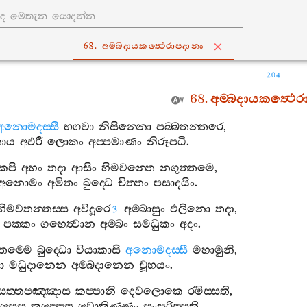
68. අම‍්බදායකත්‍ථෙරාපදානං
204
68.
අම‍්බදායකත්‍ථෙ
අනොමදස‍්සී
භගවා
නිසින‍්නො
පබ‍්බතන‍්තරෙ
,
තාය
අඵරී
ලොකං
අප‍්පමාණං
නිරූපධි
.
කපි
අහං
තදා
ආසිං
හිමවන‍්තෙ
නගුත‍්තමෙ
,
අනොමං
අමිතං
බුද‍්ධෙ
චිත‍්තං
පසාදයිං
.
හිමවතන‍්තස‍්ස
අවිදූරෙ
අම‍්බාසුං
ඵලිනො
තදා
,
3
පක‍්කං
ගහෙත්‍වාන
අම‍්බං
සමධුකං
අදං
.
තම‍්මෙ
බුද‍්ධො
වියාකාසි
අනොමදස‍්සී
මහාමුනි
,
ා
මධුදානෙන
අම‍්බදානෙන
චූභයං
.
සත‍්තපඤ‍්ඤාස
කප‍්පානි
දෙවලොකෙ
රමිස‍්සති
,
සෙසු
කප‍්පෙසු
වොකිණ‍්ණං
සංසරිස‍්සති
.