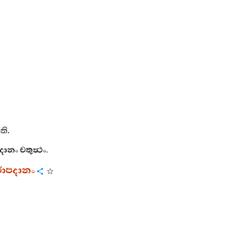
ාති
.
දානං
චතුත්‍ථං
.
රාපදානං