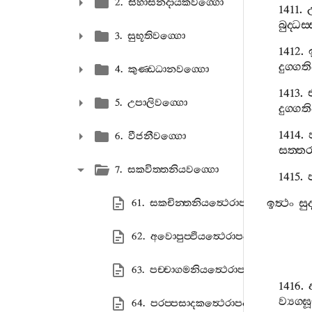
2. සිහාසනදායකවග‍්ගො
1411.
බුද‍්ධස‍
3. සුභූතිවග‍්ගො
1412.
දුග‍්ගත
4. කුණ‍්ඩධානවග‍්ගො
1413.
5. උපාලිවග‍්ගො
දුග‍්ගත
1414.
6. වීජනීවග‍්ගො
සත‍්ත
7. සකවිත‍්තනියවග‍්ගො
1415.
ඉත්‍ථං
සු
61. සකචින‍්තනියත්‍ථෙරාපදානං
62. අවොපුප‍්ඵියත්‍ථෙරාපදානං
63. පච‍්චාගමනියත්‍ථෙරාපදානං
1416.
ව්‍යග‍
64. පරප‍්පසාදකත්‍ථෙරාපදානං