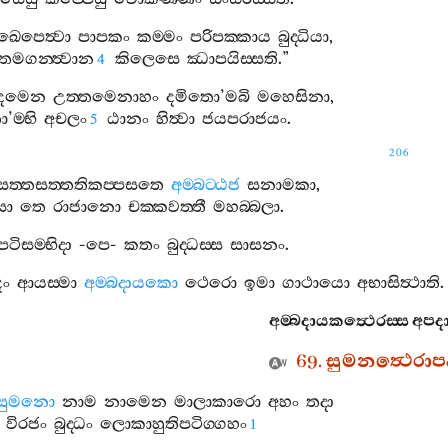
ඛෙපෙත්‍වා
පාපකං
කම‍්මං
පරිපක‍්කාය
බුද‍්ධියා
,
තමගන‍්ත්‍වාන
කිලෙසෙ
ඣාපයිස‍්සති
.”
4
දමෙන
උත‍්තමෙනාහං
දමිතො
’
මබි
මහෙසිනා
,
ො
’
ම‍්භි
අචලං
ඨානං
හිත්‍වා
ජයපරාජයං
.
5
206
සත‍්තසත‍්තතිකප‍්පසතෙ
අම‍්බට‍්ඨජ
සනාමකා
,
සා
තෙ
රාජානො
චක‍්කවත‍්තී
මහබ‍්බලා
.
පටිසම‍්භිදා
-
පෙ
-
කතං
බුද‍්ධස‍්ස
සාසනං
.
දං
ආයස‍්මා
අම‍්බදායකො
ථෙරො
ඉමා
ගාථායො
අභාසිත්‍ථාති
.
අම‍්බදායකත්‍ථෙරස‍්ස
අපද
69.
සුමනත්‍ථෙරා
සුමනො
නාම
නාමෙන
මාලාකාරො
අහං
තදා
විරජං
බුද‍්ධං
ලොකාහුතිපටිග‍්ගහං
1