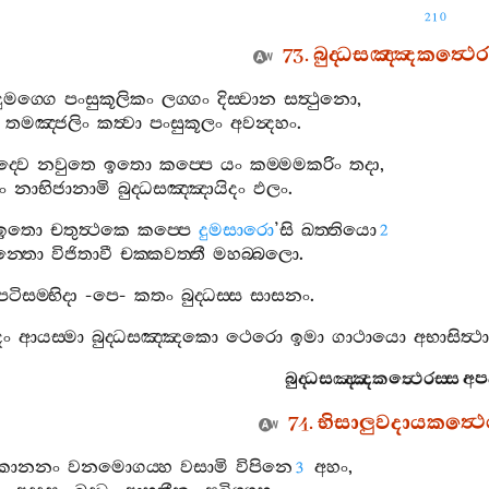
210
73.
බුද‍්ධසඤ‍්ඤකත්‍ථෙ
දුමග‍්ගෙ
පංසුකූලිකං
ලග‍්ගං
දිස‍්වාන
සත්‍ථුනො
,
තමඤ‍්ජලිං
කත්‍වා
පංසුකූලං
අවන්‍දහං
.
ද‍්වෙ
නවුතෙ
ඉතො
කප‍්පෙ
යං
කම‍්මමකරිං
තදා
,
ිං
නාභිජානාමි
බුද‍්ධසඤ‍්ඤායිදං
ඵලං
.
ඉතො
චතුත්‍ථකෙ
කප‍්පෙ
දුමසාරො
’
සි
ඛත‍්තියො
2
න‍්තො
විජිතාවී
චක‍්කවත‍්තී
මහබ‍්බලො
.
පටිසම‍්භිදා
-
පෙ
-
කතං
බුද‍්ධස‍්ස
සාසනං
.
දං
ආයස‍්මා
බුද‍්ධසඤ‍්ඤකො
ථෙරො
ඉමා
ගාථායො
අභාසිත්‍ථා
බුද‍්ධසඤ‍්ඤකත්‍ථෙරස‍්ස
අප
74.
භිසාලුවදායකත්‍ථ
කානනං
වනමොගය‍්හ
වසාමි
විපිනෙ
අහං
,
3