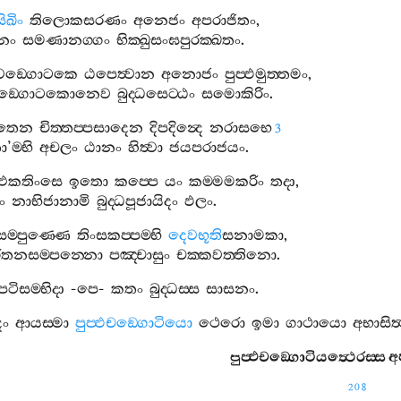
සිඛිං
තිලොකසරණං
අනෙජං
අපරාජිතං
,
්නං
සමණානග‍්ගං
භික‍්ඛුසංඝපුරක‍්ඛතං
.
වඞ‍්ගොටකෙ
ඨපෙත්‍වාන
අනොජං
පුප‍්ඵමුත‍්තමං
,
ඞ‍්ගොටකොනෙව
බුද‍්ධසෙට‍්ඨං
සමොකිරිං
.
තෙන
චිත‍්තප‍්පසාදෙන
දිපදින්‍දෙ
නරාසභෙ
3
ො
’
ම‍්භි
අචලං
ඨානං
හිත්‍වා
ජයපරාජයං
.
එකතිංසෙ
ඉතො
කප‍්පෙ
යං
කම‍්මමකරිං
තදා
,
ිං
නාභිජානාමි
බුද‍්ධපූජායිදං
ඵලං
.
සම‍්පුණ‍්ණෙ
තිංසකප‍්පම‍්භි
දෙවභූති
සනාමකා
,
රතනසම‍්පන‍්නො
පඤ‍්චාසුං
චක‍්කවත‍්තිනො
.
පටිසම‍්භිදා
-
පෙ
-
කතං
බුද‍්ධස‍්ස
සාසනං
.
දං
ආයස‍්මා
පුප‍්ඵචඞ‍්ගොටියො
ථෙරො
ඉමා
ගාථායො
අභාසිත්
පුප‍්ඵචඞ‍්ගොටියත්‍ථෙරස‍්ස
අ
208