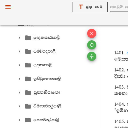
සූත්‍ර නාම
අඞ‍්ගුත‍්තරනිකායො
ඛුද‍්දකනිකායො
ඛුද‍්දකපාඨපාළි
ධම‍්මපදපාළි
1401.
මෙත‍්
උදානපාළි
1402.
දිස‍්වා
ඉතිවුත‍්තකපාළි
1403.
සුත‍්තනිපාතො
තතො
1404.
විමානවත්‍ථුපාළි
“
ඉමින
පෙතවත්‍ථුපාළි
1405.
අවසෙ