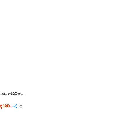
ානං
අට‍්ඨමං
.
පදානං