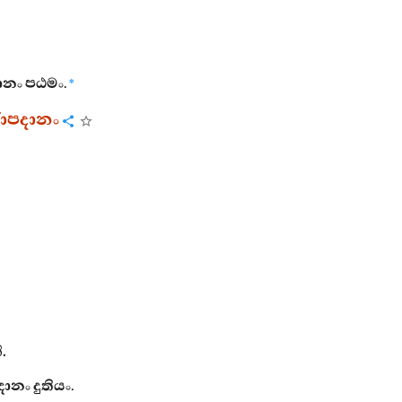
ානං
පඨමං
.
*
රාපදානං
ි
.
දානං
දුතියං
.