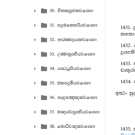
30. චිතකපූජකවග‍්ගො
31. පදුමකෙසරියවග‍්ගො
1431.
තතො
32. ආරක‍්ඛදායකවග‍්ගො
1432.
දුග‍්ගත
33. උම‍්මාපුප‍්ඵියවග‍්ගො
1433.
34. ගන්‍ධධූපියවග‍්ගො
චාතුර
1434.
35. එකපදුමියවග‍්ගො
ඉත්‍ථං
සු
36. සද‍්දසඤ‍්ඤකවග‍්ගො
37. මන්‍දාරවපුප‍්ඵියවග‍්ගො
38. බොධිවන්‍දකවග‍්ගො
1435.