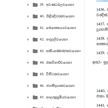
විපස‍්ස
39. අවණ‍්ටඵලවග‍්ගො
1436.
වන්‍දිත්‍
40. පිළින්‍දිවච‍්ඡවග‍්ගො
1437.
41. මෙත‍්තෙය්‍යවග‍්ගො
දුග‍්ගත
1438.
42. භද‍්දාලිවග‍්ගො
සත‍්ත
43. සකිංසම‍්මජ‍්ජකවග‍්ගො
1439.
ඉත්‍ථං
සු
44. එකවිහාරිවග‍්ගො
45. විභීටකවග‍්ගො
46. ජගතිදායකවග‍්ගො
1440.
එකා
භ
47. සාලකුසුමියවග‍්ගො
1441.