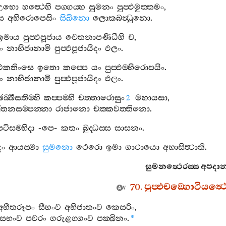
උභො
හත්‍ථෙහි
පග‍්ගය‍්හ
සුමනං
පුප‍්ඵමුත‍්තමං
,
්ස
අභිරොපෙසිං
සිඛිනො
ලොකබන්‍ධුනො
.
ඉමාය
පුප‍්ඵපූජාය
චෙතනාපණිධීහි
ච
,
ිං
නාභිජානාමි
පුප‍්ඵපූජායිදං
ඵලං
.
එකතිංසෙ
ඉතො
කප‍්පෙ
යං
පුප‍්ඵම‍්භිරොපයිං
.
ිං
නාභිජානාමි
පුප‍්ඵපූජායිදං
ඵලං
.
ඡබ‍්බීසතිම‍්හි
කප‍්පම‍්හි
චත‍්තාරොසුං
මහායසා
,
2
රතනසම‍්පන‍්නා
රාජානො
චක‍්කවත‍්තිනො
.
පටිසම‍්භිදා
-
පෙ
-
කතං
බුද‍්ධස‍්ස
සාසනං
.
දං
ආයස‍්මා
සුමනො
ථෙරො
ඉමා
ගාථායො
අභාසිත්‍ථාති
.
සුමනත්‍ථෙරස‍්ස
අපදාන
70.
පුප‍්ඵචඞ‍්ගොටියත්‍
අභීතරූපං
සීහංව
අභිජාතංව
කෙසරිං
,
්ඝූසභංව
පවරං
ගරුළග‍්ගංව
පක‍්ඛිනං
.
*