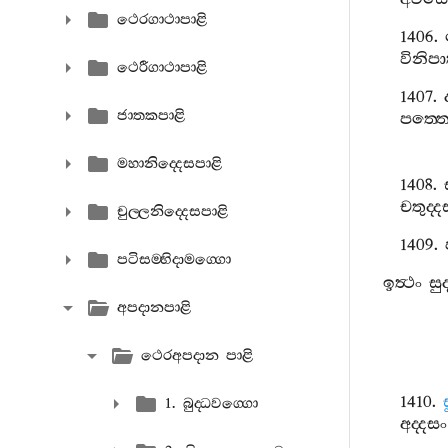
ථෙරගාථාපාළි
1406.
විනිපා
ථෙරීගාථාපාළි
1407.
ජාතකපාළි
පත‍්ත
මහානිද‍්දෙසපාළි
1408.
චතුද‍්ද
චුල‍්ලනිද‍්දෙසපාළි
1409.
පටිසම‍්භිදාමග‍්ගො
ඉත්‍ථං
සු
අපදානපාළි
ථෙරඅපදාන පාළි
1410.
1. බුද‍්ධවග‍්ගො
අද‍්දසං