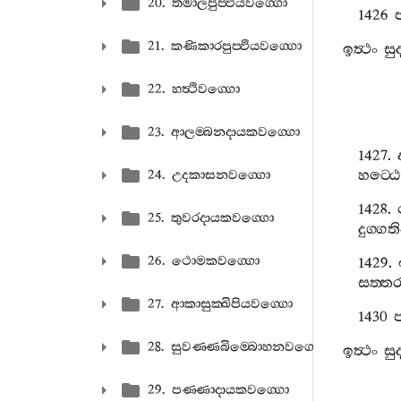
20. තමාලපුප‍්ඵියවග‍්ගො
1426
21. කණිකාරපුප‍්ඵියවග‍්ගො
ඉත්‍ථං
සු
22. හත්‍ථිවග‍්ගො
23. ආලම‍්බනදායකවග‍්ගො
1427.
හට‍්ඨ
24. උදකාසනවග‍්ගො
1428.
25. තුවරදායකවග‍්ගො
දුග‍්ගත
26. ථොමකවග‍්ගො
1429.
සත‍්ත
27. ආකාසුක‍්ඛිපියවග‍්ගො
1430
ප
28. සුවණ‍්ණබිම‍්බොහනවග‍්ගො
ඉත්‍ථං
සු
29. පණ‍්ණාදායකවග‍්ගො