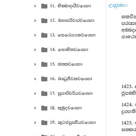
උද‍්දානං
:
11. භික‍්ඛාදායීවග‍්ගො
සකවින‍
12. මහාපරිවාරවග‍්ගො
පරප‍්ප
අම‍්බදා
13. සෙරෙය්‍යකවග‍්ගො
ගාථෙක
14. සොභිතවග‍්ගො
15. ඡත‍්තවග‍්ගො
16. බන්‍ධුජීවකවග‍්ගො
1423.
ඵූපම‍්භ
17. සුපාරිචරියවග‍්ගො
1424.
18. කුමුදවග‍්ගො
දුග‍්ගත
19. කුටජපුප‍්ඵියවග‍්ගො
1425.
සත‍්ත