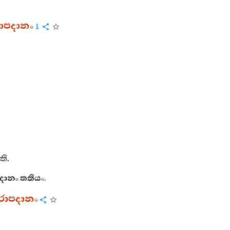
රාපදානං
1
ති
.
දානං
තතියං
.
ෙරාපදානං