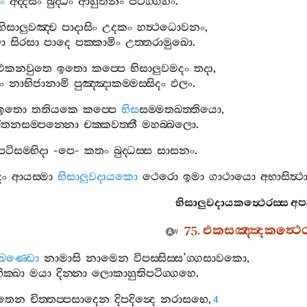
ිං
අද‍්දසං
බුද‍්ධං
ආහුතීනං
පටිග‍්ගහං
.
භිසාලුවඤ‍්ච
පාදාසිං
උදකං
හත්‍ථධොවනං
,
වා
සිරසා
පාදෙ
පක‍්කාමිං
උත‍්තරාමුඛො
.
එකනවුතෙ
ඉතො
කප‍්පෙ
භිසාලුවමදං
තදා
,
ිං
නාභිජානාමි
පුඤ‍්ඤාකම‍්මස‍්සිදං
ඵලං
.
ඉතො
තතියකෙ
කප‍්පෙ
භිස
සම‍්මතඛත‍්තියො
,
රතනසම‍්පන‍්නො
චක‍්කවත‍්තී
මහබ‍්බලො
.
පටිසම‍්භිදා
-
පෙ
-
කතං
බුද‍්ධස‍්ස
සාසනං
.
දං
ආයස‍්මා
භිසාලුවදායකො
ථෙරො
ඉමා
ගාථායො
අභාසිත්‍ථ
භිසාලුවදායකත්‍ථෙරස‍්ස
අප
75.
එකසඤ‍්ඤකත්‍ථෙ
ඛණ‍්ඩො
නාමාසි
නාමෙන
විපස‍්සිස‍්ස
’
ග‍්ගසාවකො
,
ික‍්ඛා
මයා
දින‍්නා
ලොකාහුතිපටිග‍්ගහෙ
.
තෙන
චිත‍්තප‍්පසාදෙන
දිපදින්‍දෙ
නරාසභෙ
,
4