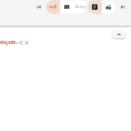
පාළි
සිංහල
රාපදානං