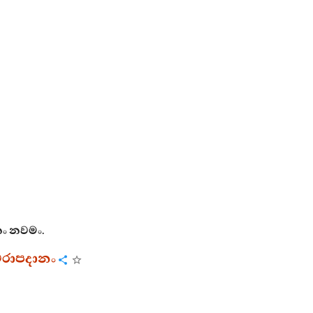
ං
නවමං
.
ථෙරාපදානං