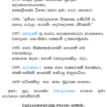
ලොකග‍්ගනායකො
,
අන‍්තළික‍්ඛෙ
ඨිතො
සත්‍ථා
ඉමං
ගාථං
අභාසථ
:
1396. “
ඉමිනා
වත්‍ථදානෙන
චිත‍්තස‍්ස
පණිධීහි
ච
,
පහාය
ගරුළං
යොනිං
දෙවලොකෙ
රමිස‍්සති
.”
1397.
අත්‍ථදස‍්සී
තු
භගවා
ලොකජෙට‍්ඨො
නරාසභො
,
වත්‍ථදානං
පසංසිත්‍වා
පක‍්කාමි
උත‍්තරාමුඛො
.
1398.
භවෙ
තිබ‍්බත‍්තමානම‍්හි
හොන‍්ති
මෙ
වත්‍ථසම‍්පදා
,
ආකාසෙ
ඡදනං
හොති
වත්‍ථදානස‍්සිදං
ඵලං
.
1399.
අරුණකා
සත‍්ත
ජනා
චක‍්කවත‍්තී
මහබ‍්බලා
,
2
ඡත‍්තිංසතිම‍්හි
කප‍්පම‍්හි
ආසිංසු
මනුජාධිපා
.
1400
පටිසම‍්භිදා
-
පෙ
-
කතං
බුද‍්ධස‍්ස
සාසනං
.
ඉත්‍ථං
සුදං
ආයස‍්මා
වත්‍ථදායකො
ථෙරො
ඉමා
ගාථායො
අභාසිත්‍ථාති
.
වත්‍ථදායකත්‍ථෙරස‍්ස
අපදානං
සත‍්තමං
.