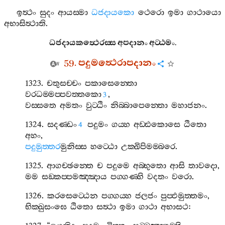
ඉත්‍ථං
සුදං
ආයස‍්මා
ධජදායකො
ථෙරො
ඉමා
ගාථායො
අභාසිත්‍ථාති
.
ධජදායකත්‍ථෙරස‍්ස
අපදානං
අට‍්ඨමං
.
59.
පදුමත්‍ථෙරාපදානං
1323.
චතුසච‍්චං
පකාසෙන‍්තො
වරධම‍්මප‍්පවත‍්තකො
,
3
වස‍්සතෙ
අමතං
වුට‍්ඨිං
නිබ‍්බාපෙන‍්තො
මහාජනං
.
1324.
සදණ‍්ඩං
පදුමං
ගය‍්හ
අඩ‍්ඪකොසෙ
ඨිතො
4
අහං
,
පදුමුත‍්තර
මුනිස‍්ස
හට‍්ඨො
උක‍්ඛිපිමම‍්බරෙ
.
1325.
ආගච‍්ඡන‍්තෙ
ච
පදුමෙ
අබ‍්භුතො
ආසි
තාවදො
,
මම
සඞ‍්කප‍්පමඤ‍්ඤාය
පග‍්ගණ‍්හි
වදතං
වරො
.
1326.
කරසෙට‍්ඨෙන
පග‍්ගය‍්හ
ජලජං
පුප‍්ඵමුත‍්තමං
,
භික‍්ඛුසංඝෙ
ඨිතො
සත්‍ථා
ඉමා
ගාථා
අභාසථ
: