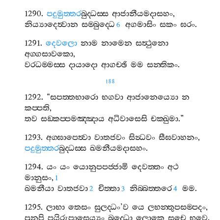
1290.
පදුමුත‍්තර
බුද‍්ධස‍්ස
ආජානීයමදාසහං
,
නිය්‍යාදෙත්‍වාන
සම‍්බුද‍්ධෙ
අගමාසිං
සකං
ඝරං
.
6
1291.
දෙවලො
නාම
නාමෙන
සත්‍ථුනො
අග‍්ගසාවකො
,
වරධම‍්මස‍්ස
දායාදො
ආගච‍්ඡි
මම
සන‍්තිකං
.
188
1292. “
සපත‍්තභාරො
භගවා
ආජානෙය්‍යො
න
කප‍්පති
,
තව
සඞ‍්කප‍්පමඤ‍්ඤාය
අධිවාසෙසි
චක‍්ඛුමා
.”
1293.
අග‍්ඝාපෙත්‍වා
වාතජවං
සින්‍ධවං
සීඝවාහනං
,
පදුමුත‍්තර
බුද‍්ධස‍්ස
ඛමනීයමදාසහං
.
1294.
යං
යං
යොනුපපජ‍්ජාමි
දෙවත‍්තං
අථ
මානුසං
,
1
ඛමනීයා
වාතජවා
චිත‍්තා
නිබ‍්බත‍්තරෙ
මම
.
2
3
4
1295.
ලාභා
තෙසං
සුලද‍්ධං
’
ව
යෙ
ලභන‍්තුපසම‍්පදං
,
පුනපි
පයිරුපාසෙය්‍යං
බුද‍්ධො
ලොකෙ
සචෙ
භවෙ
.