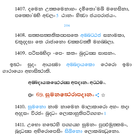
1407.
දමෙන
උත‍්තමෙනාහං
දමිතො
’
මබි
මහෙසිනා
,
පත‍්තො
’
ම‍්භි
අචලං
ඨානං
හිත්‍වා
ජයපරාජයං
.
5
206
1408.
සත‍්තසත‍්තතිකප‍්පසතෙ
අම‍්බට‍්ඨජ
සනාමකා
,
චතුද‍්දසා
තෙ
රාජානො
චක‍්කවත‍්තී
මහබ‍්බලා
.
1409.
පටිසම‍්භිදා
-
පෙ
-
කතං
බුද‍්ධස‍්ස
සාසනං
.
ඉත්‍ථං
සුදං
ආයස‍්මා
අම‍්බදායකො
ථෙරො
ඉමා
ගාථායො
අභාසිත්‍ථාති
.
අම‍්බදායකත්‍ථෙරස‍්ස
අපදානං
අට‍්ඨමං
.
69.
සුමනත්‍ථෙරාපදානං
1410.
සුමනො
නාම
නාමෙන
මාලාකාරො
අහං
තදා
අද‍්දසං
විරජං
බුද‍්ධං
ලොකාහුතිපටිග‍්ගහං
1
1411.
උභො
හත්‍ථෙහි
පග‍්ගය‍්හ
සුමනං
පුප‍්ඵමුත‍්තමං
,
බුද‍්ධස‍්ස
අභිරොපෙසිං
සිඛිනො
ලොකබන්‍ධුනො
.