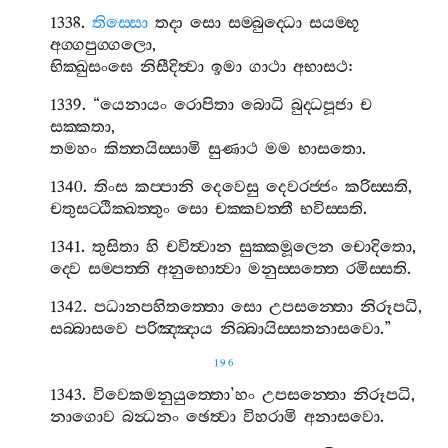
1338.
තිස‍්සො
තදා
සො
සම‍්බුද‍්ධො
සයම‍්භූ
අග‍්ගපුග‍්ගලො
,
භික‍්ඛුසංඝෙ
නිසීදිත්‍වා
ඉමා
ගාථා
අභාසථ
:
1339. “
යෙනායං
රොපිතා
බොධි
බුද‍්ධපූජා
ච
සක‍්කතා
,
තමහං
කිත‍්තයිස‍්සාමි
සුණාථ
මම
භාසතො
.
1340.
තිංස
කප‍්පානි
දෙවෙසු
දෙවරජ‍්ජං
කරිස‍්සති
,
චතුසට‍්ඨික‍්ඛත‍්තුං
සො
චක‍්කවත‍්තී
භවිස‍්සති
.
1341.
තුසිතා
හි
චවිත්‍වාන
සුක‍්කමූලෙන
චොදිතො
,
ද‍්වෙ
සම‍්පත‍්ති
අනුභොත්‍වා
මනුස‍්සත‍්තෙ
රමිස‍්සති
.
1342.
පධානපහිතත‍්තො
සො
උපසන‍්තො
නිරූපධි
,
සබ‍්බාසවෙ
පරිඤ‍්ඤාය
නිබ‍්බායිස‍්සතනාසවො
.”
196
1343.
විවෙකමනුයුත‍්තො
’
හං
උපසන‍්තො
නිරූපධි
,
නාගොව
බන්‍ධනං
ඡෙත්‍වා
විහරාමි
අනාසවො
.