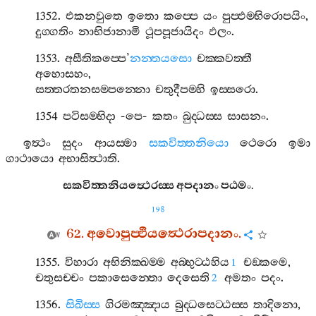
1352.
එකනවුතෙ
ඉතො
කප‍්පෙ
යං
පුප‍්ඵම‍්භිරොපයිං
,
දුග‍්ගතිං
නාභිජානාමි
ථූපපූජායිදං
ඵලං
.
1353.
අසීතිකප‍්පෙ
’
නන‍්තයසො
චක‍්කවත‍්තී
අහොසහං
,
සත‍්තරතනසම‍්පන‍්නො
චතුදීපම‍්හි
ඉස‍්සරො
.
1354
පටිසම‍්භිදා
-
පෙ
-
කතං
බුද‍්ධස‍්ස
සාසනං
.
ඉත්‍ථං
සුදං
ආයස‍්මා
සකවිත‍්තනියො
ථෙරො
ඉමා
ගාථායො
අභාසිත්‍ථාති
.
සකවිත‍්තනියත්‍ථෙරස‍්ස
අපදානං
පඨමං
.
198
62.
අවොපුප‍්ඵියත්‍ථෙරාපදානං
.
1355.
විහාරා
අභිනික‍්ඛම‍්ම
අබ‍්භුට‍්ඨහිය
චඞ‍්කමෙ
,
1
චතුසච‍්චං
පකාසෙන‍්තො
දෙසෙති
අමතං
පදං
.
2
1356.
සිඛිස‍්ස
ගිරමඤ‍්ඤාය
බුද‍්ධසෙට‍්ඨස‍්ස
තාදිනො
,