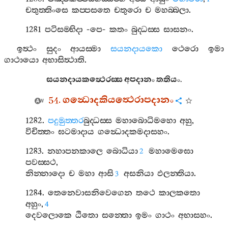
චතුත‍්තිංසෙ
කප‍්පසතෙ
චතුරො
ච
මහබ‍්බලා
.
1281
පටිසම‍්භිදා
-
පෙ
-
කතං
බුද‍්ධස‍්ස
සාසනං
.
ඉත්‍ථං
සුදං
ආයස‍්මා
සයනදායකො
ථෙරො
ඉමා
ගාථායො
අභාසිත්‍ථාති
.
සයනදායකත්‍ථෙරස‍්ස
අපදානං
තතියං
.
54.
ගන්‍ධොදකියත්‍ථෙරාපදානං
1282.
පදුමුත‍්තර
බුද‍්ධස‍්ස
මහාබොධිමහො
අහු
,
විචිත‍්තං
ඝටමාදාය
ගන්‍ධොදකමදාසහං
.
1283.
නහාපනකාලෙ
බොධියා
මහාමෙඝො
2
පවස‍්සථ
,
නින‍්නාදො
ච
මහා
ආසි
අසනියා
ඵලන‍්තියා
.
3
1284.
තෙනෙවාසනිවෙගෙන
තථෙ
කාලකතො
අහුං
,
4
දෙවලොකෙ
ඨිතො
සන‍්තො
ඉමං
ගාථං
අභාසහං
.