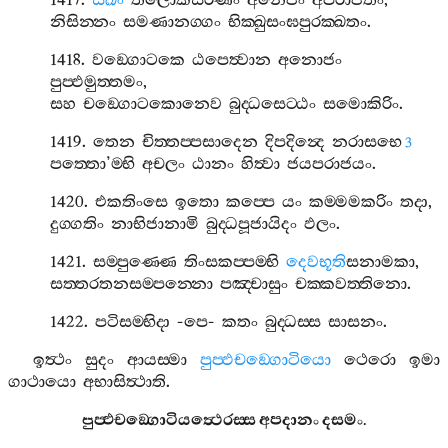
1417.
සිඛිං
තිලොකසරණං
අනෙජං
අපරාජිතං
,
නිසින‍්නං
සමණානග‍්ගං
භික‍්ඛුසංඝපුරක‍්ඛතං
.
1418.
වඞ‍්ගොටකෙ
ඨපෙත්‍වාන
අනොජං
පුප‍්ඵමුත‍්තමං
,
සහ
චඞ‍්ගොටකොනෙව
බුද‍්ධසෙට‍්ඨං
සමොකිරිං
.
1419.
තෙන
චිත‍්තප‍්පසාදෙන
දිපදින්‍දෙ
නරාසභෙ
3
පත‍්තො
’
ම‍්භි
අචලං
ඨානං
හිත්‍වා
ජයපරාජයං
.
1420.
එකතිංසෙ
ඉතො
කප‍්පෙ
යං
කම‍්මමකරිං
තදා
,
දුග‍්ගතිං
නාභිජානාමි
බුද‍්ධපූජායිදං
ඵලං
.
1421.
සම‍්පුණ‍්ණෙ
තිංසකප‍්පම‍්භි
දෙවභූති
සනාමකා
,
සත‍්තරතනසම‍්පන‍්නො
පඤ‍්චාසුං
චක‍්කවත‍්තිනො
.
1422.
පටිසම‍්භිදා
-
පෙ
-
කතං
බුද‍්ධස‍්ස
සාසනං
.
ඉත්‍ථං
සුදං
ආයස‍්මා
පුප‍්ඵචඞ‍්ගොටියො
ථෙරො
ඉමා
ගාථායො
අභාසිත්‍ථාති
.
පුප‍්ඵචඞ‍්ගොටියත්‍ථෙරස‍්ස
අපදානං
දසමං
.