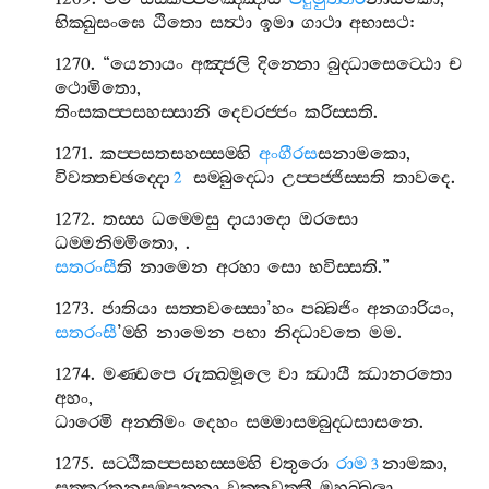
භික‍්ඛුසංඝෙ
ඨිතො
සත්‍ථා
ඉමා
ගාථා
අභාසථ
:
1270. “
යෙනායං
අඤ‍්ජලි
දින‍්නො
බුද‍්ධාසෙට‍්ඨො
ච
ථොමිතො
,
තිංසකප‍්පසහස‍්සානි
දෙවරජ‍්ජං
කරිස‍්සති
.
1271.
කප‍්පසතසහස‍්සම‍්හි
අංගීරස
සනාමකො
,
විවත‍්තච‍්ඡද‍්දො
සම‍්බුද‍්ධො
උප‍්පජ‍්ජිස‍්සති
තාවදෙ
.
2
1272.
තස‍්ස
ධම‍්මෙසු
දායාදො
ඔරසො
ධම‍්මනිම‍්මිතො
, .
සතරංසී
ති
නාමෙන
අරහා
සො
භවිස‍්සති
.”
1273.
ජාතියා
සත‍්තවස‍්සො
’
හං
පබ‍්බජිං
අනගාරියං
,
සතරංසී
’
ම‍්හි
නාමෙන
පභා
නිද‍්ධාවතෙ
මම
.
1274.
මණ‍්ඩපෙ
රුක‍්ඛමූලෙ
වා
ඣායී
ඣානරතො
අහං
,
ධාරෙමි
අන‍්තිමං
දෙහං
සම‍්මාසම‍්බුද‍්ධසාසනෙ
.
1275.
සට‍්ඨිකප‍්පසහස‍්සම‍්හි
චතුරො
රාම
නාමකා
,
3
සත‍්තරතනසම‍්පන‍්නා
වක‍්කවත‍්තී
මහබ‍්බලා
.