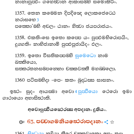
නානාපුප‍්ඵං
ගහෙත්‍වාන
ආකාසම‍්හි
සමොකිරිං
.
1357.
තෙන
කම‍්මෙන
දිපදින්‍දෙ
ලොකජෙට‍්ඨෙ
නරාසභෙ
3
පත‍්තො
’
ම‍්භි
අචලං
ඨානං
හිත්‍වා
ජයපරාජයං
.
1358.
එකතිංසෙ
ඉතො
කප‍්පෙ
යං
පුප‍්ඵමභිරොපයිං
,
දුග‍්ගතිං
නාභිජානාමි
පුප‍්ඵපූජායිදං
ඵලං
.
1359.
ඉතො
වීසතිකප‍්පම‍්හි
සුමෙධො
නාම
ඛත‍්තියො
,
සත‍්තරතනසම‍්පන‍්නො
චක‍්කවත‍්තී
මහබ‍්බලො
.
1360
පටිසම‍්භිදා
-
පෙ
-
කතං
බුද‍්ධස‍්ස
සාසනං
.
ඉත්‍ථං
සුදං
ආයස‍්මා
අවො
පුප‍්ඵියො
ථෙරො
ඉමා
4
ගාථායො
අභාසිත්‍ථාති
.
අවොපුප‍්ඵියත්‍ථෙරස‍්ස
අපදානං
දුතියං
.
63.
පච‍්චාගමනියත්‍ථෙරාපදානං
1361.
සින්‍ධුයා
නදියා
තීරෙ
චක‍්කවාකො
අහං
තදා
,