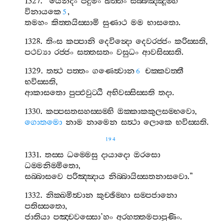
1327. “
යෙනිදං
පදුමං
ඛිත‍්තං
සබ‍්බඤ‍්ඤූම‍්හි
විනායකෙ
,
5
තමහං
කිත‍්තයිස‍්සාමි
සුණාථ
මම
භාසතො
.
1328.
තිංස
කප‍්පානි
දෙවින්‍දො
දෙවරජ‍්ජං
කරිස‍්සති
,
පථව්‍යා
රජ‍්ජං
සත‍්තසතං
වසුධං
ආවසිස‍්සති
.
1329.
තත්‍ථ
පත‍්තං
ගණෙත්‍වාන
චක‍්කවත‍්තී
6
භවිස‍්සති
,
ආකාසතො
පුප‍්ඵවුට‍්ඨි
අභිවස‍්සිස‍්සති
තදා
.
1330.
කප‍්පසතසහස‍්සම‍්හි
ඔක‍්කාකකුලසම‍්භවො
,
ගොතමො
නාම
නාමෙන
සත්‍ථා
ලොකෙ
භවිස‍්සති
.
194
1331.
තස‍්ස
ධම‍්මෙසු
දායාදො
ඔරසො
ධම‍්මනිම‍්මිතො
,
සබ‍්බාසවෙ
පරිඤ‍්ඤාය
නිබ‍්බායිස‍්සතනාසවො
.”
1332.
නික‍්ඛමිත්‍වාන
කුච‍්ඡිම‍්හා
සම‍්පජානො
පතිස‍්සතො
,
ජාතියා
පඤ‍්චවස‍්සො
’
හං
අරහත‍්තමපාපුණිං
.