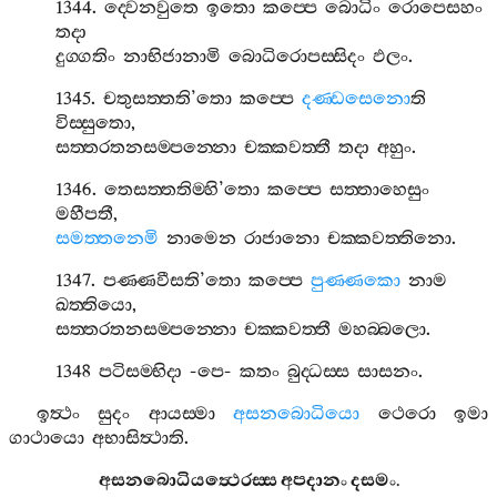
1344.
ද‍්වෙනවුතෙ
ඉතො
කප‍්පෙ
බොධිං
රොපෙසහං
තදා
දුග‍්ගතිං
නාභිජානාමි
බොධිරොපස‍්සිදං
ඵලං
.
1345.
චතුසත‍්තති
’
තො
කප‍්පෙ
දණ‍්ඩසෙනො
ති
විස‍්සුතො
,
සත‍්තරතනසම‍්පන‍්නො
චක‍්කවත‍්තී
තදා
අහුං
.
1346.
තෙසත‍්තතිම‍්හි
’
තො
කප‍්පෙ
සත‍්තාහෙසුං
මහීපතී
,
සමත‍්තනෙමි
නාමෙන
රාජානො
චක‍්කවත‍්තිනො
.
1347.
පණ‍්ණවීසති
’
තො
කප‍්පෙ
පුණ‍්ණකො
නාම
ඛත‍්තියො
,
සත‍්තරතනසම‍්පන‍්නො
චක‍්කවත‍්තී
මහබ‍්බලො
.
1348
පටිසම‍්භිදා
-
පෙ
-
කතං
බුද‍්ධස‍්ස
සාසනං
.
ඉත්‍ථං
සුදං
ආයස‍්මා
අසනබොධියො
ථෙරො
ඉමා
ගාථායො
අභාසිත්‍ථාති
.
අසනබොධියත්‍ථෙරස‍්ස
අපදානං
දසමං
.