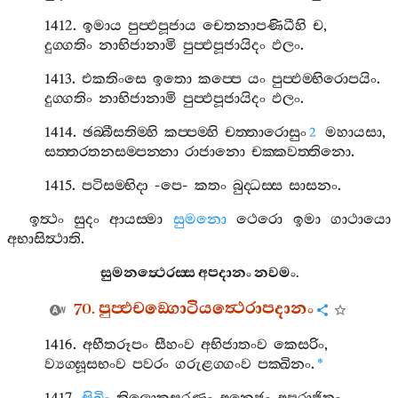
1412.
ඉමාය
පුප‍්ඵපූජාය
චෙතනාපණිධීහි
ච
,
දුග‍්ගතිං
නාභිජානාමි
පුප‍්ඵපූජායිදං
ඵලං
.
1413.
එකතිංසෙ
ඉතො
කප‍්පෙ
යං
පුප‍්ඵම‍්භිරොපයිං
.
දුග‍්ගතිං
නාභිජානාමි
පුප‍්ඵපූජායිදං
ඵලං
.
1414.
ඡබ‍්බීසතිම‍්හි
කප‍්පම‍්හි
චත‍්තාරොසුං
මහායසා
,
2
සත‍්තරතනසම‍්පන‍්නා
රාජානො
චක‍්කවත‍්තිනො
.
1415.
පටිසම‍්භිදා
-
පෙ
-
කතං
බුද‍්ධස‍්ස
සාසනං
.
ඉත්‍ථං
සුදං
ආයස‍්මා
සුමනො
ථෙරො
ඉමා
ගාථායො
අභාසිත්‍ථාති
.
සුමනත්‍ථෙරස‍්ස
අපදානං
නවමං
.
70.
පුප‍්ඵචඞ‍්ගොටියත්‍ථෙරාපදානං
1416.
අභීතරූපං
සීහංව
අභිජාතංව
කෙසරිං
,
ව්‍යග‍්ඝූසභංව
පවරං
ගරුළග‍්ගංව
පක‍්ඛිනං
.
*