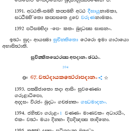
තෙනෙව
මංසදානෙන
බුද‍්ධානුස‍්සරණෙන
ච
.
1391.
අට‍්ඨතිංසම‍්හි
කප‍්පම‍්හි
අට‍්ඨ
දීඝායු
නාමකා
,
සට‍්ඨිම‍්හි
’
තො
කප‍්පසතෙ
දුවෙ
වරුණ
නාමකා
.
1392
පටිසම‍්භිදා
-
පෙ
-
කතං
බුද‍්ධස‍්ස
සාසනං
.
ඉත්‍ථං
සුදං
ආයස‍්මා
සුචින‍්තිතො
ථෙරො
ඉමා
ගාථායො
අභාසිත්‍ථාති
.
සුචින‍්තිතත්‍ථෙරස‍්ස
අපදානං
ඡට‍්ඨං
.
204
67.
වත්‍ථදායකත්‍ථෙරාපදානං
1393.
පක‍්ඛිජාතො
තදා
ආසිං
සුවණ‍්ණො
ගරුළාධිපො
,
අද‍්දසං
විරජං
බුද‍්ධං
ගච‍්ඡන‍්තං
ගන්‍ධමාදනං
.
1394.
ජහිත්‍වා
ගරුළං
වණ‍්ණං
මාණවකං
අධාරයිං
,
1
එකං
වත්‍ථං
මයා
දින‍්නං
දිපදින්‍දස‍්ස
තාදිනො
.
1395.
තඤ‍්ච
දුස‍්සං
පටිග‍්ගය‍්හ
බුද‍්ධො