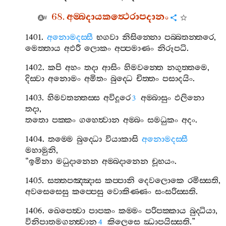
68.
අම‍්බදායකත්‍ථෙරාපදානං
1401.
අනොමදස‍්සී
භගවා
නිසින‍්නො
පබ‍්බතන‍්තරෙ
,
මෙත‍්තාය
අඵරී
ලොකං
අප‍්පමාණං
නිරූපධි
.
1402.
කපි
අහං
තදා
ආසිං
හිමවන‍්තෙ
නගුත‍්තමෙ
,
දිස‍්වා
අනොමං
අමිතං
බුද‍්ධෙ
චිත‍්තං
පසාදයිං
.
1403.
හිමවතන‍්තස‍්ස
අවිදූරෙ
අම‍්බාසුං
ඵලිනො
3
තදා
,
තතො
පක‍්කං
ගහෙත්‍වාන
අම‍්බං
සමධුකං
අදං
.
1404.
තම‍්මෙ
බුද‍්ධො
වියාකාසි
අනොමදස‍්සී
මහාමුනි
,
“
ඉමිනා
මධුදානෙන
අම‍්බදානෙන
චූභයං
.
1405.
සත‍්තපඤ‍්ඤාස
කප‍්පානි
දෙවලොකෙ
රමිස‍්සති
,
අවසෙසෙසු
කප‍්පෙසු
වොකිණ‍්ණං
සංසරිස‍්සති
.
1406.
ඛෙපෙත්‍වා
පාපකං
කම‍්මං
පරිපක‍්කාය
බුද‍්ධියා
,
විනිපාතමගන‍්ත්‍වාන
කිලෙසෙ
ඣාපයිස‍්සති
.”
4