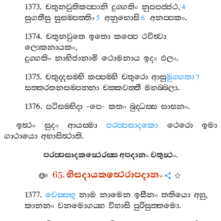
1373.
චතුනවුතිකප‍්පානි
දුග‍්ගතිං
නුපපජ‍්ජථ
,
4
සුගතීසු
සුසම‍්පත‍්තිං
අනුභොසි
අනප‍්පකං
.
5
6
1374.
චතුනවුතෙ
ඉතො
කප‍්පෙ
ථවිත්‍වා
ලොකනායකං
,
දුග‍්ගතිං
නාභිජානාමි
ථොමනාය
ඉදං
ඵලං
.
1375.
චතුද‍්දසම‍්භි
කප‍්පම‍්හි
චතුරො
ආසු
මුග‍්ගතා
7
සත‍්තරතනසම‍්පන‍්නා
චක‍්කවත‍්තී
මහබ‍්බලා
.
1376.
පටිසම‍්භිදා
-
පෙ
-
කතං
බුද‍්ධස‍්ස
සාසනං
.
ඉත්‍ථං
සුදං
ආයස‍්මා
පරප‍්පසාදකො
ථෙරො
ඉමා
ගාථායො
අභාසිත්‍ථාති
.
පරප‍්පසාදකත්‍ථෙරස‍්ස
අපදානං
චතුත්‍ථං
.
65.
භිසදායකත්‍ථෙරාපදානං
1377.
වෙස‍්සභූ
නාම
නාමෙන
ඉසීනං
තතියො
අහු
,
කානනං
වනමොගය‍්හ
විහාසි
පුරිසුත‍්තමො
.