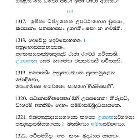
භික‍්ඛුසංඝෙ
ඨිතො
සත්‍ථා
ඉමා
ගාථා
අභාසථ
:
192
1317. “
ඉමිනා
ධජදානෙන
උපට‍්ඨානෙන
චූභයං
,
කප‍්පානං
සතසහස‍්සං
දුග‍්ගතිං
සො
න
ගච‍්ඡති
.
1318.
දෙවෙසු
දෙවසොභග‍්ගං
1
අනුභොස‍්සතනප‍්පකං
,
අනෙකසතක‍්ඛත‍්තුඤ‍්ච
රාජා
රට‍්ඨෙ
භවිස‍්සති
,
උග‍්ගතො
නාම
නාමෙන
චක‍්කවත‍්තී
භවිස‍්සති
.
1319.
සම‍්පත‍්තිං
අනුභොත්‍වාන
සුක‍්කමූලෙන
චොදිතො
,
ගොතමස‍්ස
භගවතො
සාසනෙ
’
භිරමිස‍්සති
”.
1320.
පධානපහිතත‍්තො
’
ම‍්හි
උපසන‍්තො
නිරූපධි
,
ධාරෙමි
අන‍්තිමං
දෙහං
සම‍්මාසම‍්බුද‍්ධසාසනෙ
.
1321.
එකපඤ‍්ඤාසසහස‍්සෙ
කප‍්පෙ
උග‍්ගත
සව‍්හයො
,
පඤ‍්ඤාසතිසහස‍්සෙ
ඛත‍්තියො
මෙඝ
සව‍්හයො
.
2
1322.
පටිසම‍්භිදා
-
පෙ
-
කතං
බුද‍්ධස‍්ස
සාසනං
.