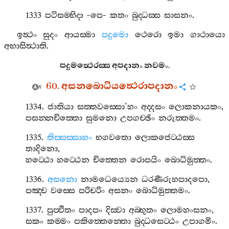
1333
පටිසම‍්භිදා
-
පෙ
-
කතං
බුද‍්ධස‍්ස
සාසනං
.
ඉත්‍ථං
සුදං
ආයස‍්මා
පදුමො
ථෙරො
ඉමා
ගාථායො
අභාසිත්‍ථාති
.
පදුමත්‍ථෙරස‍්ස
අපදානං
නවමං
.
60.
අසනබොධියත්‍ථෙරාපදානං
1334.
ජාතියා
සත‍්තවස‍්සො
’
හං
අද‍්දසං
ලොකනායකං
,
පසන‍්නචිත‍්තො
සුමනො
උපගච‍්ඡිං
නරුත‍්තමං
.
1335.
තිස‍්සස‍්සාහං
භගවතො
ලොකජෙට‍්ඨස‍්ස
තාදිනො
,
හට‍්ඨො
හට‍්ඨෙන
චිත‍්තෙන
රොපයිං
බොධිමුත‍්තං
.
1336.
අසනො
නාමධෙය්‍යෙන
ධරණීරුහපාදපො
,
පඤ‍්ච
වස‍්සෙ
පරිචරිං
අසනං
බොධිමුත‍්තමං
.
1337.
පුප‍්ඵිතං
පාදපං
දිස‍්වා
අබ‍්භුතං
ලොමහංසනං
,
සකං
කම‍්මං
පකිත‍්තෙන‍්තො
බුද‍්ධසෙට‍්ඨං
උපාගමිං
.