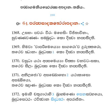
පච‍්චාගමනියත්‍ථෙරස‍්ස
අපදානං
තතියං
.
200
64.
පරප‍්පසාදකත්‍ථෙරාපදානං
1368.
උසභං
පවරං
වීරං
මහෙසිං
විජිතාවිනං
,
සුවණ‍්ණවණ‍්ණං
සම‍්බුද‍්ධං
කො
දිස‍්වා
නප‍්පසීදති
.
1369.
හිමවා
‘
වාපරිමෙය්‍යො
සාගරො
’
ව
දුරුත‍්තරො
,
තථෙව
ඣානං
බුද‍්ධස‍්ස
කො
දිස‍්වා
නප‍්පසීදති
.
1
1370.
වසුධා
යථා
අප‍්පමෙය්‍යා
චිත‍්තා
වනවටංසකා
,
තථෙව
සීලං
බුද‍්ධස‍්ස
කො
දිස‍්වා
නප‍්පසීදති
.
1371.
අනිලජො
’
ව
අසඞ‍්ඛොභො
යථාකාසො
2
අසඞ‍්ඛියො
,
තථෙව
ඤාණං
බුද‍්ධස‍්ස
කො
දිස‍්වා
නප‍්පසීදති
.
1372.
ඉමාහි
චතුගාථාහි
බ්‍රාහ‍්මණො
සෙන
සව‍්හයො
,
3
බුද‍්ධසෙට‍්ඨං
ථවිත්‍වාන
සිද‍්ධත්‍ථං
අපරාජිතං
.