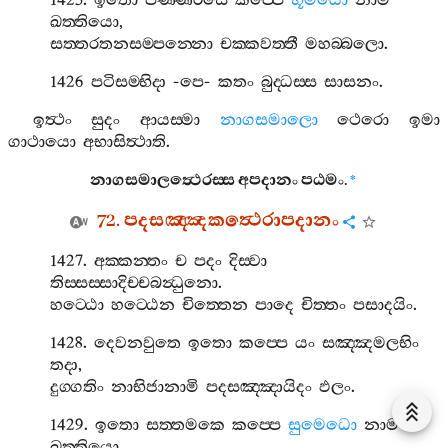
1425.
ඉතො
පණ‍්ණරසෙ
කප‍්පෙ
භූමියො
නාම
ඛත‍්තියො
,
සත‍්තරතනසම‍්පන‍්නො
චක‍්කවත‍්තී
මහබ‍්බලො
.
1426
පටිසම‍්භිදා
-
පෙ
-
කතං
බුද‍්ධස‍්ස
සාසනං
.
ඉත්‍ථං
සුදං
ආයස‍්මා
නාගසමාලො
ථෙරො
ඉමා
ගාථායො
අභාසිත්‍ථාති
.
නාගසමාලත්‍ථෙරස‍්ස
අපදානං
පඨමං
.
*
72.
පදසඤ‍්ඤකත්‍ථෙරාපදානං
1427.
අක‍්කන‍්තං
ච
පදං
දිස‍්වා
තිස‍්සස‍්සාදිච‍්චබන්‍ධුනො
.
හට‍්ඨො
හට‍්ඨෙන
චිත‍්තෙන
පාදෙ
චිත‍්තං
පසාදයිං
.
1428.
දෙවනවුතෙ
ඉතො
කප‍්පෙ
යං
සඤ‍්ඤමලභිං
තදා
,
දුග‍්ගතිං
නාභිජානාමි
පදසඤ‍්ඤායිදං
ඵලං
.
1429.
ඉතො
සත‍්තමකෙ
කප‍්පෙ
සුමෙධො
නාම
ඛත‍්තියො
,