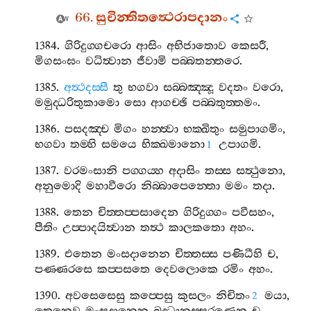
66.
සුචින‍්තිතත්‍ථෙරාපදානං
1384.
ගිරිදුග‍්ගචරො
ආසිං
අභිජාතොව
කෙසරී
,
මිගසංඝං
වධිත්‍වාන
ජීවාමි
පබ‍්බතන‍්තරෙ
.
1385.
අත්‍ථදස‍්සී
තු
භගවා
සබ‍්බඤ‍්ඤූ
වදතං
වරො
,
මමුද‍්ධරිතුකාමො
සො
ආගච‍්ඡි
පබ‍්බතුත‍්තමං
.
1386.
පසදඤ‍්ච
මිගං
හන‍්ත්‍වා
භක‍්ඛිතුං
සමුපාගමිං
,
භගවා
තම‍්හි
සමයෙ
භික‍්ඛමානො
උපාගමි
.
1
1387.
වරමංසානි
පග‍්ගය‍්හ
අදාසිං
තස‍්ස
සත්‍ථුනො
,
අනුමොදි
මහාවීරො
නිබ‍්බාපෙන‍්තො
මමං
තදා
.
1388.
තෙන
චිත‍්තප‍්පසාදෙන
ගිරිදුග‍්ගං
පවීසහං
,
පීතිං
උප‍්පාදයිත්‍වාන
තත්‍ථ
කාලකතො
අහං
.
1389.
එතෙන
මංසදානෙන
චිත‍්තස‍්ස
පණිධීහි
ච
,
පණ‍්ණරසෙ
කප‍්පසතෙ
දෙවලොකෙ
රමිං
අහං
.
1390.
අවසෙසෙසු
කප‍්පෙසු
කුසලං
නිචිතං
මයා
,
2