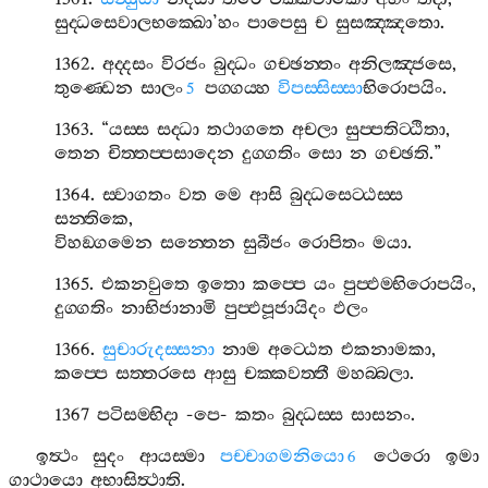
සුද‍්ධසෙවාලභක‍්ඛො
’
හං
පාපෙසු
ච
සුසඤ‍්ඤතො
.
1362.
අද‍්දසං
විරජං
බුද‍්ධං
ගච‍්ඡන‍්තං
අනිලඤ‍්ජසෙ
,
තුණ‍්ඩෙන
සාලං
පග‍්ගය‍්හ
විපස‍්සිස‍්සා
භිරොපයිං
.
5
1363. “
යස‍්ස
සද‍්ධා
තථාගතෙ
අචලා
සුප‍්පතිට‍්ඨිතා
,
තෙන
චිත‍්තප‍්පසාදෙන
දුග‍්ගතිං
සො
න
ගච‍්ඡති
.”
1364.
ස‍්වාගතං
වත
මෙ
ආසි
බුද‍්ධසෙට‍්ඨස‍්ස
සන‍්තිකෙ
,
විහඞ‍්ගමෙන
සන‍්තෙන
සුබීජං
රොපිතං
මයා
.
1365.
එකනවුතෙ
ඉතො
කප‍්පෙ
යං
පුප‍්ඵම‍්භිරොපයිං
,
දුග‍්ගතිං
නාභිජානාමි
පුප‍්ඵපූජායිදං
ඵලං
1366.
සුචාරුදස‍්සනා
නාම
අට‍්ඨෙත
එකනාමකා
,
කප‍්පෙ
සත‍්තරසෙ
ආසු
චක‍්කවත‍්තී
මහබ‍්බලා
.
1367
පටිසම‍්භිදා
-
පෙ
-
කතං
බුද‍්ධස‍්ස
සාසනං
.
ඉත්‍ථං
සුදං
ආයස‍්මා
පච‍්චාගමනියො
ථෙරො
ඉමා
6
ගාථායො
අභාසිත්‍ථාති
.