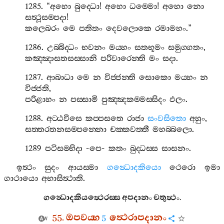
1285. “
අහො
බුද‍්ධො
!
අහො
ධම‍්මො
!
අහො
නො
සත්‍ථූසම‍්පදා
!
කලෙබරං
මෙ
පතිතං
දෙවලොකෙ
රමාමහං
.”
1286.
උබ‍්බිද‍්ධං
භවනං
මය‍්හං
සතභූමං
සමුග‍්ගතං
,
කඤ‍්ඤාසතසස‍්සානි
පරිවාරෙන‍්ති
මං
සදා
.
1287.
ආබාධා
මෙ
න
විජ‍්ජන‍්ති
සොකො
මය‍්හං
න
විජ‍්ජති
,
පරිළාහං
න
පස‍්සාමි
පුඤ‍්ඤකම‍්මස‍්සිදං
ඵලං
.
1288.
අට‍්ඨවීසෙ
කප‍්පසතෙ
රාජා
සංවසිතො
අහුං
,
සත‍්තරතනසම‍්පන‍්නො
චක‍්කවත‍්තී
මහබ‍්බලො
.
1289
පටිසම‍්භිදා
-
පෙ
-
කතං
බුද‍්ධස‍්ස
සාසනං
.
ඉත්‍ථං
සුදං
ආයස‍්මා
ගන්‍ධොදකියො
ථෙරො
ඉමා
ගාථායො
අභාසිත්‍ථාති
.
ගන්‍ධොදකියත්‍ථෙරස‍්ස
අපදානං
චතුත්‍ථං
.
55.
ඔපවය‍්හ
ත්‍ථෙරාපදානං
5