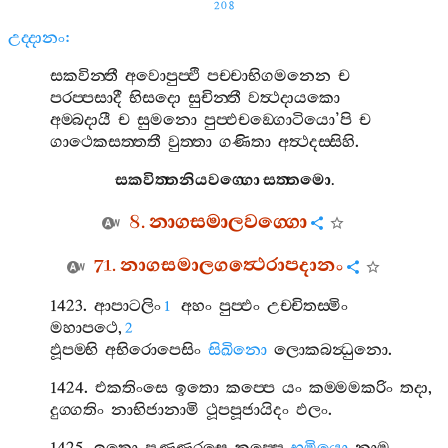
208
උද‍්දානං
:
සකවින‍්තී
අවොපුප‍්ඵි
පච‍්චාභිගමනෙන
ච
පරප‍්පසාදී
භිසදො
සුචින‍්තී
වත්‍ථදායකො
අම‍්බදායී
ච
සුමනො
පුප‍්ඵචඞ‍්ගොටියො
’
පි
ච
ගාථෙකසත‍්තතී
වුත‍්තා
ගණිතා
අත්‍ථදස‍්සිහි
.
සකවිත‍්තනියවග‍්ගො
සත‍්තමො
.
8.
නාගසමාලවග‍්ගො
71.
නාගසමාලගත්‍ථෙරාපදානං
1423.
ආපාටලිං
අහං
පුප‍්ඵං
උච‍්චිතස‍්මිං
1
මහාපථෙ
,
2
ඵූපම‍්භි
අභිරොපෙසිං
සිඛිනො
ලොකබන්‍ධුනො
.
1424.
එකතිංසෙ
ඉතො
කප‍්පෙ
යං
කම‍්මමකරිං
තදා
,
දුග‍්ගතිං
නාභිජානාමි
ථූපපූජායිදං
ඵලං
.