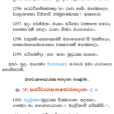
1296.
අට‍්ඨවීසතික‍්ඛත‍්තුං
’
හං
රාජා
ආසිං
මහබ‍්බලො
,
චාතුරන‍්තො
විජිතාවී
ජම‍්බුසණ‍්ඩස‍්ස
ඉස‍්සරො
.
5
1297.
ඉදං
පච‍්ඡිමකං
මය‍්හං
චරිමො
වත‍්තතෙ
භවො
,
පත‍්තො
’
ස‍්මි
අචලං
ඨානං
හිත්‍වා
ජයපරාජයං
.
1298.
චතුත‍්තිංසසහස‍්සම‍්හි
මහාතෙජො
’
සි
ඛත‍්තියො
,
සත‍්තරතනසම‍්පන‍්නො
චක‍්කවත‍්තී
මහබ‍්බලො
.
1299.
පටිසම‍්භිදා
-
පෙ
-
කතං
බුද‍්ධස‍්ස
සාසනං
.
ඉත්‍ථං
සුදං
ආයස‍්මා
ඔපවය‍්හො
ථෙරො
ඉමා
ගාථායො
අභාසිත්‍ථාති
.
ඔපවය‍්හත්‍ථෙරස‍්ස
අපදානං
පඤ‍්චමං
.
56.
සපරිවාරාසනත්‍ථෙරාපදානං
1300.
පදුමුත‍්තර
බුද‍්ධස‍්ස
පිණ‍්ඩපාතං
අදාසහං
,
ගන‍්ත්‍වා
තං
භොජනට‍්ඨානං
මල‍්ලිකාහි
පරික‍්ඛිපිං
.
6
7