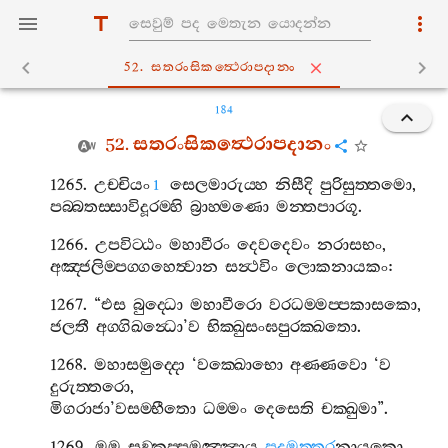
52. සතරංසිකත්‍ථෙරාපදානං
184
52.
සතරංසිකත්‍ථෙරාපදානං
1265.
උච‍්චියං
සෙලමාරුය‍්හ
නිසීදි
පුරිසුත‍්තමො
,
1
පබ‍්බතස‍්සාවිදූරම‍්හි
බ්‍රාහ‍්මණො
මන‍්තපාරගූ
.
1266.
උපවිට‍්ඨං
මහාවීරං
දෙවදෙවං
නරාසභං
,
අඤ‍්ජලිම‍්පග‍්ගහෙත්‍වාන
සන්‍ථවිං
ලොකනායකං
:
1267. “
එස
බුද‍්ධො
මහාවීරො
වරධම‍්මප‍්පකාසකො
,
ජලතී
අග‍්ගිඛන්‍ධො
’
ව
භික‍්ඛුසංඝපුරක‍්ඛතො
.
1268.
මහාසමුද‍්දො
‘
වක‍්ඛොභො
අණ‍්ණවො
‘
ව
දුරුත‍්තරො
,
මිගරාජා
’
වසම‍්භීතො
ධම‍්මං
දෙසෙති
චක‍්ඛුමා
”.
1269.
මම
සඞ‍්කප‍්පමඤ‍්ඤාය
පදුමුත‍්තර
නායකො
,