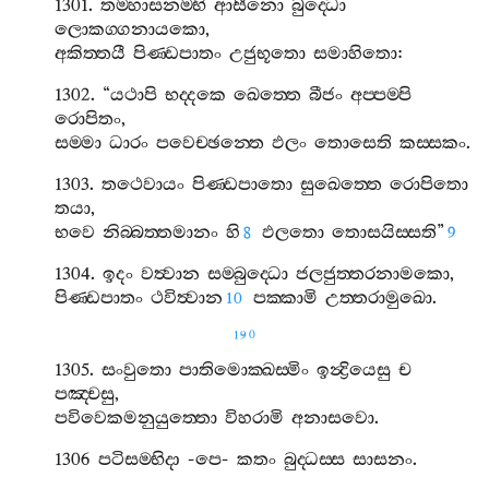
1301.
තම‍්හාසනම‍්භි
ආසීනො
බුද‍්ධො
ලොකග‍්ගනායකො
,
අකිත‍්තයී
පිණ‍්ඩපාතං
උජුභූතො
සමාහිතො
:
1302. “
යථාපි
භද‍්දකෙ
ඛෙත‍්තෙ
බීජං
අප‍්පම‍්පි
රොපිතං
,
සම‍්මා
ධාරං
පවෙච‍්ඡන‍්තෙ
ඵලං
තොසෙති
කස‍්සකං
.
1303.
තථෙවායං
පිණ‍්ඩපාතො
සුඛෙත‍්තෙ
රොපිතො
තයා
,
භවෙ
නිබ‍්බත‍්තමානං
හි
ඵලතො
තොසයිස‍්සති
”
8
9
1304.
ඉදං
වත්‍වාන
සම‍්බුද‍්ධො
ජලජුත‍්තරනාමකො
,
පිණ‍්ඩපාතං
ථවිත්‍වාන
පක‍්කාමි
උත‍්තරාමුඛො
.
10
190
1305.
සංවුතො
පාතිමොක‍්ඛස‍්මිං
ඉන්‍ද්‍රියෙසු
ච
පඤ‍්චසු
,
පවිවෙකමනුයුත‍්තො
විහරාමි
අනාසවො
.
1306
පටිසම‍්භිදා
-
පෙ
-
කතං
බුද‍්ධස‍්ස
සාසනං
.