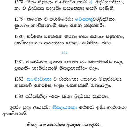
1378.
භිසං
මුලාලං
ගණ‍්හිත්‍වා
අගමං
බුද‍්ධසන‍්තිකං
,
8
තං
ච
බුද‍්ධස‍්ස
පාදාසිං
පසන‍්නො
සෙහි
පාණිහි
.
1379.
කරෙන
ච
පරාමට‍්ඨො
වෙස‍්සභූ
වරබුද‍්ධිනා
,
සුඛාහං
නාභිජානාමි
සමං
තෙන
තතුත‍්තරිං
.
1380.
චරිමො
වත‍්තතෙ
මය‍්හං
භවා
සබ‍්බෙ
සමූහතා
,
හත්‍ථිනාගෙන
සන‍්තෙන
කුසලං
රොපිතං
මයා
.
202
1381.
එකතිංසෙ
ඉතො
කප‍්පෙ
යං
කම‍්මමකරිං
තදා
,
දුග‍්ගතිං
නාභිජානාමි
භිසදානස‍්සිදං
ඵලං
.
1382.
සමොධානා
ච
රාජානො
සොළස
මනුජාධිපා
,
කප‍්පම‍්හි
තෙරසෙ
ආසුං
චක‍්කවත‍්තී
මහබ‍්බලා
.
1383
පටිසම‍්භිදා
-
පෙ
-
කතං
බුද‍්ධස‍්ස
සාසනං
.
ඉත්‍ථං
සුදං
ආයස‍්මා
භිසදායකො
ථෙරො
ඉමා
ගාථායො
අභාසිත්‍ථාති
.
භිසදායකත්‍ථෙරස‍්ස
අපදානං
පඤ‍්චමං
.