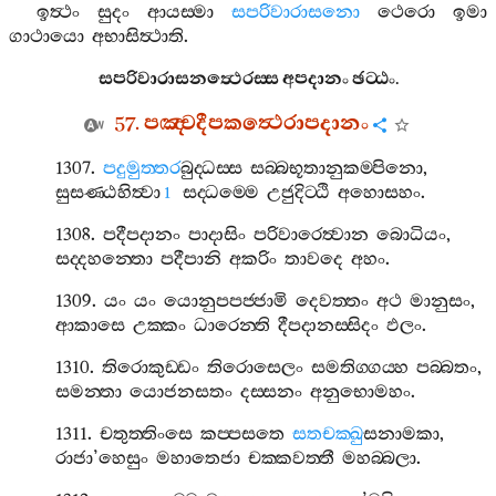
ඉත්‍ථං
සුදං
ආයස‍්මා
සපරිවාරාසනො
ථෙරො
ඉමා
ගාථායො
අභාසිත්‍ථාති
.
සපරිවාරාසනත්‍ථෙරස‍්ස
අපදානං
ඡට‍්ඨං
.
57.
පඤ‍්චදීපකත්‍ථෙරාපදානං
1307.
පදුමුත‍්තර
බුද‍්ධස‍්ස
සබ‍්බභූතානුකම‍්පිනො
,
සුසණ‍්ඨහිත්‍වා
සද‍්ධම‍්මෙ
උජුදිට‍්ඨි
අහොසහං
.
1
1308.
පදීපදානං
පාදාසිං
පරිවාරෙත්‍වාන
බොධියං
,
සද‍්දහන‍්තො
පදීපානි
අකරිං
තාවදෙ
අහං
.
1309.
යං
යං
යොනුපපජ‍්ජාමි
දෙවත‍්තං
අථ
මානුසං
,
ආකාසෙ
උක‍්කං
ධාරෙන‍්ති
දීපදානස‍්සිදං
ඵලං
.
1310.
තිරොකුඩ‍්ඩං
තිරොසෙලං
සමතිග‍්ගය‍්හ
පබ‍්බතං
,
සමන‍්තා
යොජනසතං
දස‍්සනං
අනුභොමහං
.
1311.
චතුත‍්තිංසෙ
කප‍්පසතෙ
සතචක‍්ඛු
සනාමකා
,
රාජා
’
හෙසුං
මහාතෙජා
චක‍්කවත‍්තී
මහබ‍්බලා
.