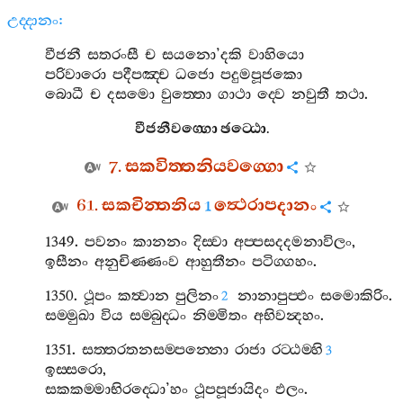
උද‍්දානං
:
වීජනී
සතරංසී
ච
සයනො
’
දකි
වාහියො
පරිවාරො
පදීපඤ‍්ච
ධජො
පදුමපූජකො
බොධී
ච
දසමො
වුත‍්තො
ගාථා
ද‍්වෙ
නවුතී
තථා
.
වීජනීවග‍්ගො
ඡට‍්ඨො
.
7.
සකවිත‍්තනියවග‍්ගො
61.
සකචින‍්තනිය
ත්‍ථෙරාපදානං
1
1349.
පවනං
කානනං
දිස‍්වා
අප‍්පසදදමනාවිලං
,
ඉසීනං
අනුචිණ‍්ණංව
ආහුතීනං
පටිග‍්ගහං
.
1350.
ථූපං
කත්‍වාන
පුලිනං
නානාපුප‍්ඵං
සමොකිරිං
.
2
සම‍්මුඛා
විය
සම‍්බුද‍්ධං
නිම‍්මිතං
අභිවන්‍දහං
.
1351.
සත‍්තරතනසම‍්පන‍්නො
රාජා
රට‍්ඨම‍්හි
3
ඉස‍්සරො
,
සකකම‍්මාභිරද‍්ධො
’
හං
ථූපපූජායිදං
ඵලං
.