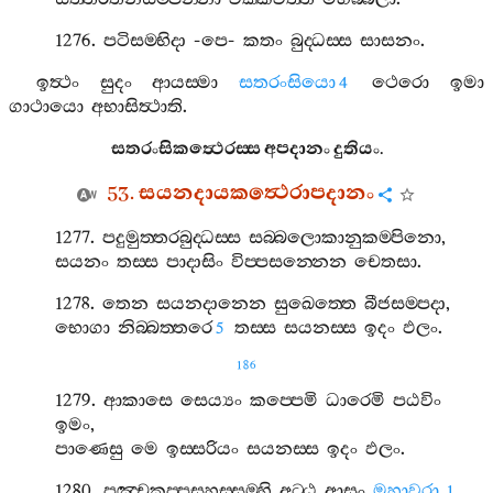
1276.
පටිසම‍්භිදා
-
පෙ
-
කතං
බුද‍්ධස‍්ස
සාසනං
.
ඉත්‍ථං
සුදං
ආයස‍්මා
සතරංසියො
ථෙරො
ඉමා
4
ගාථායො
අභාසිත්‍ථාති
.
සතරංසිකත්‍ථෙරස‍්ස
අපදානං
දුතියං
.
53.
සයනදායකත්‍ථෙරාපදානං
1277.
පදුමුත‍්තරබුද‍්ධස‍්ස
සබ‍්බලොකානුකම‍්පිනො
,
සයනං
තස‍්ස
පාදාසිං
විප‍්පසන‍්නෙන
චෙතසා
.
1278.
තෙන
සයනදානෙන
සුඛෙත‍්තෙ
බීජසම‍්පදා
,
භොගා
නිබ‍්බත‍්තරෙ
තස‍්ස
සයනස‍්ස
ඉදං
ඵලං
.
5
186
1279.
ආකාසෙ
සෙය්‍යං
කප‍්පෙමි
ධාරෙමි
පඨවිං
ඉමං
,
පාණෙසු
මෙ
ඉස‍්සරියං
සයනස‍්ස
ඉදං
ඵලං
.
1280.
පඤ‍්චකප‍්පසහස‍්සම‍්හි
අට‍්ඨ
ආසුං
මහාවරා
,
1