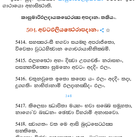
ගාථායො
අභාසිත්‍ථාති
.
කාසුමාරිඵලදායකත්‍ථෙරස‍්ස
අපදානං
තතියං
.
504.
අවටඵලියත්‍ථෙරාපදානං
5414.
සහස‍්සරංසී
භගවා
සයම‍්භු
අපරාජිතො
,
විවෙකා
වුට‍්ඨහිත්‍වාන
ගොචරායාභිනික‍්ඛමි
.
5415.
ඵලහත්‍ථො
අහං
දිස‍්වා
උපගච‍්ඡිං
නරාසභං
,
පසන‍්නචිත‍්තො
සුමනො
අවටං
අදදිං
ඵලං
.
5416.
චතුනවුතෙ
ඉතො
කප‍්පෙ
යං
ඵලං
අදදිං
තදා
,
දුග‍්ගතිං
නාභිජානාමි
ඵලදානස‍්සිදං
ඵලං
.
248
5417.
කිලෙසා
ඣාපිතා
මය‍්හං
භවා
සබ‍්බෙ
සමූහතා
,
නාගො
’
ව
බන්‍ධනං
ඡෙත්‍වා
විහරාමි
අනාසවො
.
5418.
ස‍්වාගතං
වත
මෙ
ආසි
බුද‍්ධසෙට‍්ඨස‍්ස
සන‍්තිකෙ
,