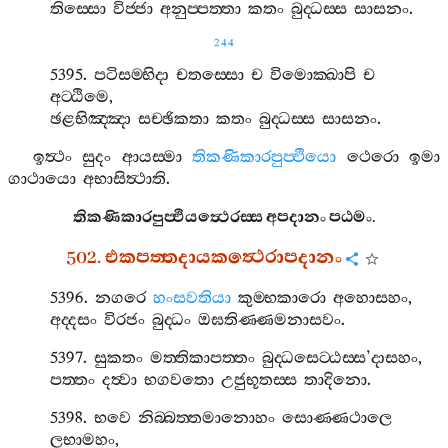
තිස‍්සො
විජ‍්ජා
අනුප‍්පත‍්තා
කතං
බුද‍්ධස‍්ස
සාසනං
.
244
5395.
පටිසම‍්භිදා
චතස‍්සො
ච
විමොක‍්ඛාපි
ච
අට‍්ඨිමෙ
,
ඡළභිඤ‍්ඤා
සච‍්ඡිකතා
කතං
බුද‍්ධස‍්ස
සාසනං
.
ඉත්‍ථං
සුදං
ආයස‍්මා
තිකණිකාරපුප‍්ඵියො
ථෙරො
ඉමා
ගාථායො
අභාසිත්‍ථාති
.
තිකණිකාරපුප‍්ඵියත්‍ථෙරස‍්ස
අපදානං
පඨමං
.
502.
එකපත‍්තදායකත්‍ථෙරාපදානං
5396.
නගරෙ
හංසවතියා
කුම‍්භකාරො
අහොසහං
,
අද‍්දසං
විරජං
බුද‍්ධං
ඔඝතිණ‍්ණමනාසවං
.
5397.
සුකතං
මත‍්තිකාපත‍්තං
බුද‍්ධසෙට‍්ඨස‍්ස
’
දාසහං
,
පත‍්තං
දත්‍වා
භගවතො
උජුභූතස‍්ස
තාදිනො
.
5398.
භවෙ
නිබ‍්බත‍්තමානොහං
සොණ‍්ණථාලෙ
ලභාමහං
,