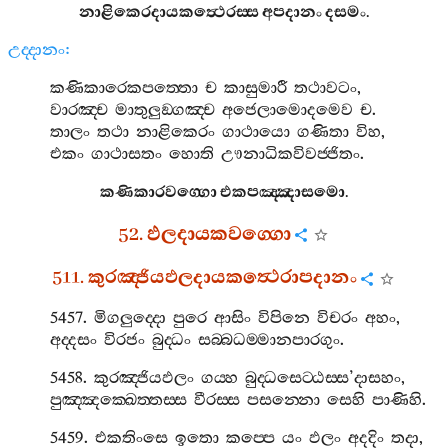
නාළිකෙරදායකත්‍ථෙරස‍්ස
අපදානං
දසමං
.
උද‍්දානං
:
කණිකාරෙකපත‍්තො
ච
කාසුමාරී
තථාවටං
,
වාරඤ‍්ච
මාතුලුඞ‍්ගඤ‍්ච
අජෙලාමොදමෙව
ච
.
තාලං
තථා
නාළිකෙරං
ගාථායො
ගණිතා
විහ
,
එකං
ගාථාසතං
හොති
ඌනාධිකවිවජ‍්ජිතං
.
කණිකාරවග‍්ගො
එකපඤ‍්ඤාසමො
.
52.
ඵලදායකවග‍්ගො
511.
කුරඤ‍්ජියඵලදායකත්‍ථෙරාපදානං
5457.
මිගලුද‍්දො
පුරෙ
ආසිං
විපිනෙ
විචරං
අහං
,
අද‍්දසං
විරජං
බුද‍්ධං
සබ‍්බධම‍්මානපාරගුං
.
5458.
කුරඤ‍්ජියඵලං
ගය‍්හ
බුද‍්ධසෙට‍්ඨස‍්ස
’
දාසහං
,
පුඤ‍්ඤක‍්ඛෙත‍්තස‍්ස
වීරස‍්ස
පසන‍්නො
සෙහි
පාණිහි
.
5459.
එකතිංසෙ
ඉතො
කප‍්පෙ
යං
ඵලං
අදදිං
තදා
,