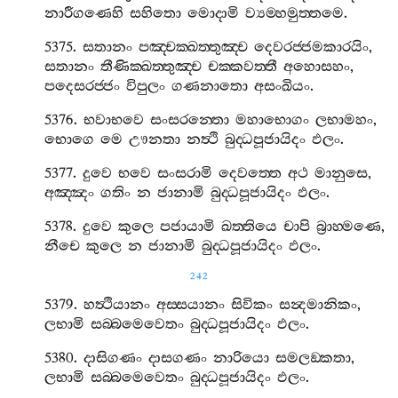
නාරීගණෙහි
සහිතො
මොදාමි
ව්‍යම‍්හමුත‍්තමෙ
.
5375.
සතානං
පඤ‍්චක‍්ඛත‍්තුඤ‍්ච
දෙවරජ‍්ජමකාරයිං
,
සතානං
තීණික‍්ඛත‍්තුඤ‍්ච
චක‍්කවත‍්තී
අහොසහං
,
පදෙසරජ‍්ජං
විපුලං
ගණනාතො
අසංඛියං
.
5376.
භවාභවෙ
සංසරන‍්තො
මහාභොගං
ලභාමහං
,
භොගෙ
මෙ
ඌනතා
නත්‍ථි
බුද‍්ධපූජායිදං
ඵලං
.
5377.
දුවෙ
භවෙ
සංසරාමි
දෙවත‍්තෙ
අථ
මානුසෙ
,
අඤ‍්ඤං
ගතිං
න
ජානාමි
බුද‍්ධපූජායිදං
ඵලං
.
5378.
දුවෙ
කුලෙ
පජායාමි
ඛත‍්තියෙ
චාපි
බ්‍රාහ‍්මණෙ
,
නීචෙ
කුලෙ
න
ජානාමි
බුද‍්ධපූජායිදං
ඵලං
.
242
5379.
හත්‍ථියානං
අස‍්සයානං
සිවිකං
සන්‍දමානිකං
,
ලභාමි
සබ‍්බමෙවෙතං
බුද‍්ධපූජායිදං
ඵලං
.
5380.
දාසිගණං
දාසගණං
නාරියො
සමලඞ‍්කතා
,
ලභාමි
සබ‍්බමෙවෙතං
බුද‍්ධපූජායිදං
ඵලං
.