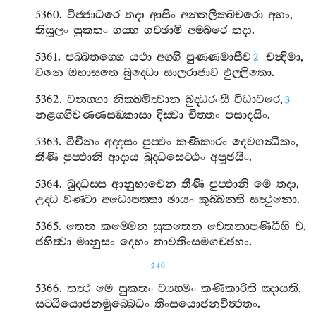
5360.
විජ‍්ජාධරෙ
තදා
ආසිං
අන‍්තලික‍්ඛචරො
අහං
,
තිසූලං
සුකතං
ගය‍්හ
ගච‍්ඡාමි
අම‍්බරෙ
තදා
.
5361.
පබ‍්බතග‍්ගෙ
යථා
අග‍්ගි
පුණ‍්ණමාසීව
චන්‍දිමා
,
2
වනෙ
ඔභාසතෙ
බුද‍්ධො
සාලරාජාව
ඵුල‍්ලිතො
.
5362.
වනග‍්ගා
නික‍්ඛමිත්‍වාන
බුද‍්ධරංසී
විධාවරෙ
,
3
නළග‍්ගිවණ‍්ණසඞ‍්කාසා
දිස‍්වා
චිත‍්තං
පසාදයිං
.
5363.
විචිනං
අද‍්දසං
පුප‍්ඵං
කණිකාරං
දෙවගන්‍ධිකං
,
තීණි
පුප‍්ඵානි
ආදාය
බුද‍්ධසෙට‍්ඨං
අපූජයිං
.
5364.
බුද‍්ධස‍්ස
ආනුභාවෙන
තීණි
පුප‍්ඵානි
මෙ
තදා
,
උද‍්ධ
වණ‍්ටා
අධොපත‍්තා
ඡායං
කුබ‍්බන‍්ති
සත්‍ථුනො
.
5365.
තෙන
කම‍්මෙන
සුකතෙන
චෙතනාපණිධීහි
ච
,
ජහිත්‍වා
මානුසං
දෙහං
තාවතිංසමගච‍්ඡහං
.
240
5366.
තත්‍ථ
මෙ
සුකතං
ව්‍යහ‍්මං
කණිකාරීති
ඤායති
,
සට‍්ඨියොජනමුබ‍්බෙධං
තිංසයොජනවිත්‍ථතං
.