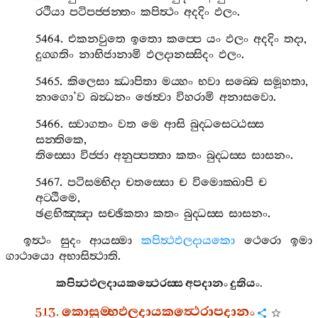
රථියා
පටිපජ‍්ජන‍්තං
කපිත්‍ථං
අදදිං
ඵලං
.
5464.
එකනවුතෙ
ඉතො
කප‍්පෙ
යං
ඵලං
අදදිං
තදා
,
දුග‍්ගතිං
නාභිජානාමි
ඵලදානස‍්සිදං
ඵලං
.
5465.
කිලෙසා
ඣාපිතා
මය‍්හං
භවා
සබ‍්බෙ
සමූහතා
,
නාගො
’
ව
බන්‍ධනං
ඡෙත්‍වා
විහරාමි
අනාසවො
.
5466.
ස‍්වාගතං
වත
මෙ
ආසි
බුද‍්ධසෙට‍්ඨස‍්ස
සන‍්තිකෙ
,
තිස‍්සො
විජ‍්ජා
අනුප‍්පත‍්තා
කතං
බුද‍්ධස‍්ස
සාසනං
.
5467.
පටිසම‍්භිදා
චතස‍්සො
ච
විමොක‍්ඛාපි
ච
අට‍්ඨිමෙ
,
ඡළභිඤ‍්ඤා
සච‍්ඡිකතා
කතං
බුද‍්ධස‍්ස
සාසනං
.
ඉත්‍ථං
සුදං
ආයස‍්මා
කපිත්‍ථඵලදායකො
ථෙරො
ඉමා
ගාථායො
අභාසිත්‍ථාති
.
කපිත්‍ථඵලදායකත්‍ථෙරස‍්ස
අපදානං
දුතියං
.
513.
කොසුම‍්භඵලදායකත්‍ථෙරාපදානං