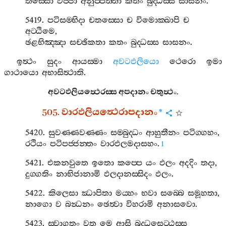
තිස‍්සො
විජ‍්ජා
අනුප‍්පත‍්තා
කතං
බුද‍්ධස‍්ස
සාසනං
.
5419.
පටිසම‍්භිදා
චතස‍්සො
ච
විමොක‍්ඛාපි
ච
අට‍්ඨිමෙ
,
ඡළභිඤ‍්ඤා
සච‍්ඡිකතා
කතං
බුද‍්ධස‍්ස
සාසනං
.
ඉත්‍ථං
සුදං
ආයස‍්මා
අවටඵලියො
ථෙරො
ඉමා
ගාථායො
අභාසිත්‍ථාති
.
අවටඵලියත්‍ථෙරස‍්ස
අපදානං
චතුත්‍ථං
.
505.
වාරඵලියත්‍ථෙරාපදානං
*
5420.
සුවණ‍්ණවණ‍්ණං
සම‍්බුද‍්ධං
ආහුතීනං
පටිග‍්ගහං
,
රථියං
පටිපජ‍්ජන‍්තං
වාරඵලමදාසහං
.
1
5421.
එකනවුතෙ
ඉතො
කප‍්පෙ
යං
ඵලං
අදදිං
තදා
,
දුග‍්ගතිං
නාභිජානාමි
ඵලදානස‍්සිදං
ඵලං
.
5422.
කිලෙසා
ඣාපිතා
මය‍්හං
භවා
සබ‍්බෙ
සමූහතා
,
නාගො
ව
බන්‍ධනං
ඡෙත්‍වා
විහරාමි
අනාසවො
.
5423.
ස‍්වාගතං
වත
මෙ
ආසි
බුද‍්ධසෙට‍්ඨස‍්ස