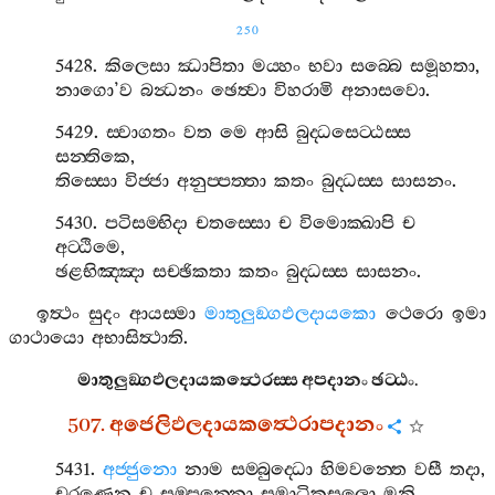
250
5428.
කිලෙසා
ඣාපිතා
මය‍්හං
භවා
සබ‍්බෙ
සමූහතා
,
නාගො
’
ව
බන්‍ධනං
ඡෙත්‍වා
විහරාමි
අනාසවො
.
5429.
ස‍්වාගතං
වත
මෙ
ආසි
බුද‍්ධසෙට‍්ඨස‍්ස
සන‍්තිකෙ
,
තිස‍්සො
විජ‍්ජා
අනුප‍්පත‍්තා
කතං
බුද‍්ධස‍්ස
සාසනං
.
5430.
පටිසම‍්භිදා
චතස‍්සො
ච
විමොක‍්ඛාපි
ච
අට‍්ඨිමෙ
,
ඡළභිඤ‍්ඤා
සච‍්ඡිකතා
කතං
බුද‍්ධස‍්ස
සාසනං
.
ඉත්‍ථං
සුදං
ආයස‍්මා
මාතුලුඞ‍්ගඵලදායකො
ථෙරො
ඉමා
ගාථායො
අභාසිත්‍ථාති
.
මාතුලුඞ‍්ගඵලදායකත්‍ථෙරස‍්ස
අපදානං
ඡට‍්ඨං
.
507.
අජෙලිඵලදායකත්‍ථෙරාපදානං
5431.
අජ‍්ජුනො
නාම
සම‍්බුද‍්ධො
හිමවන‍්තෙ
වසී
තදා
,
චරණෙන
ච
සම‍්පන‍්නො
සමාධිකුසලො
මුනි
.