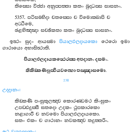
තිස‍්සො
විජ‍්ජා
අනුප‍්පත‍්තා
කතං
බුද‍්ධස‍්ස
සාසනං
.
5357.
පටිසම‍්භිදා
චතස‍්සො
ච
විමොක‍්ඛාපි
ච
අට‍්ඨිමෙ
,
ඡළභිඤ‍්ඤා
සච‍්ඡිකතා
කතං
බුද‍්ධස‍්ස
සාසනං
.
ඉත්‍ථං
සුදං
ආයස‍්මා
පියාලඵලදායකො
ථෙරො
ඉමා
ගාථායො
අභාසිත්‍ථාති
.
පියාලඵලදායකත්‍ථෙරස‍්ස
අපදානං
දසමං
.
තිකිඞ‍්කණිපුප‍්ඵියවග‍්ගො
පඤ‍්ඤාසමො
.
238
උද‍්දානං
:
කිඞ‍්කණි
පංසුකූලඤ‍්ච
කොරණ‍්ඩමථ
කිංසුකං
උපඩ‍්ඪදුස‍්සී
ඝතදො
උදකං
ථූපකාරකො
නළාගාරී
ච
නවමො
පියාලඵලදායකො
.
සතං
එකං
ච
ගාථානං
නවකඤ‍්ච
තදුත‍්තරිං
.
අථ
වග‍්ගුද‍්දානං
: