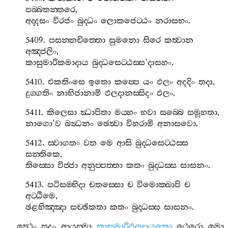
පබ‍්බතන‍්තරෙ
,
අද‍්දසං
විරජං
බුද‍්ධං
ලොකජෙට‍්ඨං
නරාසභං
.
5409.
පසන‍්නචිත‍්තො
සුමනො
සිරෙ
කත්‍වාන
අඤ‍්ජලිං
,
කාසුමාරිකමාදාය
බුද‍්ධසෙට‍්ඨස‍්ස
’
දාසහං
.
5410.
එකතිංසෙ
ඉතො
කප‍්පෙ
යං
ඵලං
අදදිං
තදා
,
දුග‍්ගතිං
නාභිජානාමි
ඵලදානස‍්සිදං
ඵලං
.
5411.
කිලෙසා
ඣාපිතා
මය‍්හං
භවා
සබ‍්බෙ
සමූහතා
,
නාගො
’
ව
බන්‍ධනං
ඡෙත්‍වා
විහරාමි
අනාසවො
.
5412.
ස‍්වාගතං
වත
මෙ
ආසි
බුද‍්ධසෙට‍්ඨස‍්ස
සන‍්තිකෙ
,
තිස‍්සො
විජ‍්ජා
අනුප‍්පත‍්තා
කතං
බුද‍්ධස‍්ස
සාසනං
.
5413.
පටිසම‍්භිදා
චතස‍්සො
ච
විමොක‍්ඛාපි
ච
අට‍්ඨිමෙ
,
ඡළභිඤ‍්ඤා
සච‍්ඡිකතා
කතං
බුද‍්ධස‍්ස
සාසනං
.
ඉත්‍ථං
සුදං
ආයස‍්මා
කාසුමාරිඵලදායකො
ථෙරො
ඉමා