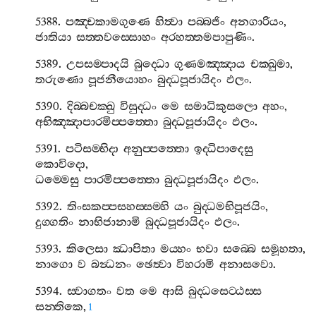
5388.
පඤ‍්චකාමගුණෙ
හිත්‍වා
පබ‍්බජිං
අනගාරියං
,
ජාතියා
සත‍්තවස‍්සොහං
අරහත‍්තමපාපුණිං
.
5389.
උපසම‍්පාදයි
බුද‍්ධො
ගුණමඤ‍්ඤාය
චක‍්ඛුමා
,
තරුණො
පූජනීයොහං
බුද‍්ධපූජායිදං
ඵලං
.
5390.
දිබ‍්බචක‍්ඛු
විසුද‍්ධං
මෙ
සමාධිකුසලො
අහං
,
අභිඤ‍්ඤාපාරමිප‍්පත‍්තො
බුද‍්ධපූජායිදං
ඵලං
.
5391.
පටිසම‍්භිදා
අනුප‍්පත‍්තො
ඉද‍්ධිපාදෙසු
කොවිදො
,
ධම‍්මෙසු
පාරමිප‍්පත‍්තො
බුද‍්ධපූජායිදං
ඵලං
.
5392.
තිංසකප‍්පසහස‍්සම‍්හි
යං
බුද‍්ධමභිපූජයිං
,
දුග‍්ගතිං
නාභිජානාමි
බුද‍්ධපූජායිදං
ඵලං
.
5393.
කිලෙසා
ඣාපිතා
මය‍්හං
භවා
සබ‍්බෙ
සමූහතා
,
නාගො
ව
බන්‍ධනං
ඡෙත්‍වා
විහරාමි
අනාසවො
.
5394.
ස‍්වාගතං
වත
මෙ
ආසි
බුද‍්ධසෙට‍්ඨස‍්ස
සන‍්තිකෙ
,
1