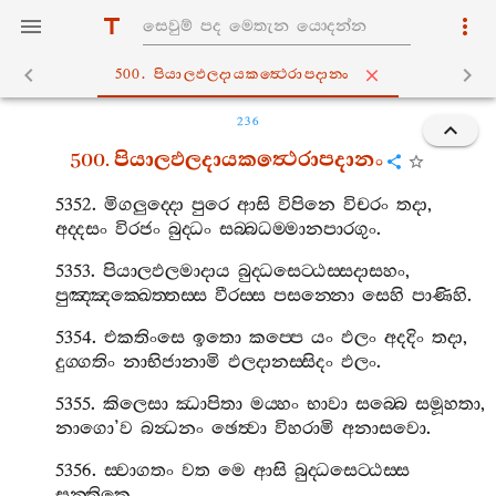
500. පියාලඵලදායකත්‍ථෙරාපදානං
236
500.
පියාලඵලදායකත්‍ථෙරාපදානං
5352.
මිගලුද‍්දො
පුරෙ
ආසි
විපිනෙ
විචරං
තදා
,
අද‍්දසං
විරජං
බුද‍්ධං
සබ‍්බධම‍්මානපාරගුං
.
5353.
පියාලඵලමාදාය
බුද‍්ධසෙට‍්ඨස‍්සදාසහං
,
පුඤ‍්ඤක‍්ඛෙත‍්තස‍්ස
වීරස‍්ස
පසන‍්නො
සෙහි
පාණිහි
.
5354.
එකතිංසෙ
ඉතො
කප‍්පෙ
යං
ඵලං
අදදිං
තදා
,
දුග‍්ගතිං
නාභිජානාමි
ඵලදානස‍්සිදං
ඵලං
.
5355.
කිලෙසා
ඣාපිතා
මය‍්හං
භාවා
සබ‍්බෙ
සමූහතා
,
නාගො
’
ව
බන්‍ධනං
ඡෙත්‍වා
විහරාමි
අනාසවො
.
5356.
ස‍්වාගතං
වත
මෙ
ආසි
බුද‍්ධසෙට‍්ඨස‍්ස
සන‍්තිකෙ
,