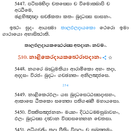
5447.
පටිසම‍්භිදා
චතස‍්සො
ච
විමොක‍්ඛාපි
ච
අට‍්ඨිමෙ
,
ඡළභිඤ‍්ඤා
සච‍්ඡිකතා
කතං
බුද‍්ධස‍්ස
සාසනං
.
ඉත්‍ථං
සුදං
ආයස‍්මා
තාලඵලදායකො
ථෙරො
ඉමා
ගාථායො
අභාසිත්‍ථාති
.
තාලඵලදායකත්‍ථෙරස‍්ස
අපදානං
නවමං
.
510.
නාළිකෙරදායකත්‍ථෙරාපදානං
5448.
නගරෙ
බන්‍ධුමතියා
ආරාමිකො
අහං
තදා
,
අද‍්දසං
විරජං
බුද‍්ධං
ගච‍්ඡන‍්තං
අනිලඤ‍්ජසෙ
.
254
5449.
නාළිකෙරඵලං
යඝ
බුද‍්ධසෙට‍්ඨස‍්සදාසහං
,
ආකාසෙ
ඨිතකො
සන‍්තො
පතිගණ‍්හී
මහායසො
.
5450.
විත‍්තිසඤ‍්ජනනං
මය‍්හං
දිට‍්ඨධම‍්මසුඛාවහං
,
ඵලං
බුද‍්ධස‍්ස
දත්‍වාන
විප‍්පසන‍්නෙන
චෙතසා
.
5451.
අධිගච‍්ඡිං
තදා
පීතිං
විපුලං
ච
සුඛුත‍්තමං
,