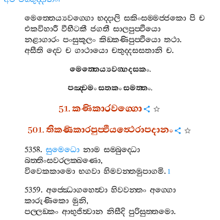
මෙත‍්තෙය්‍යවග‍්ගො
භද‍්දාලි
සකිංසම‍්මජ‍්ජකො
පි
ච
එකවිහාරී
වීභීටකී
ජගතී
සාලපුප‍්ඵියො
නළාගාරං
පංසුකූලං
කිඞ‍්කණිපුප‍්ඵියො
තථා
.
අසීති
ද‍්වෙ
ච
ගාථායො
චතුද‍්දසසතානි
ච
.
මෙත‍්තෙය්‍යවග‍්ගදසකං
.
පඤ‍්චමං
සතකං
සමත‍්තං
.
51.
කණිකාරවග‍්ගො
501.
තිකණිකාරපුප‍්ඵියත්‍ථෙරාපදානං
5358.
සුමෙධො
නාම
සම‍්බුද‍්ධො
බත‍්තිංසවරලක‍්ඛණො
,
විවෙකකාමො
භගවා
හිමවන‍්තමුපාගමි
.
1
5359.
අජ‍්ඣොගහෙත්‍වා
හිවවන‍්තං
අග‍්ගො
කාරුණිකො
මුනි
,
පල‍්ලඞ‍්කං
ආභුජිත්‍වාන
නිසීදි
පුරිසුත‍්තමො
.