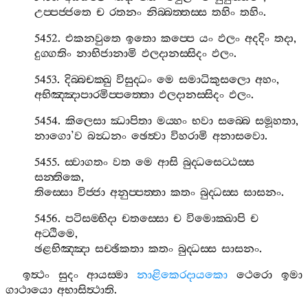
උප‍්පජ‍්ජතෙ
ච
රතනං
නිබ‍්බත‍්තස‍්ස
තහිං
තහිං
.
5452.
එකනවුතෙ
ඉතො
කප‍්පෙ
යං
ඵලං
අදදිං
තදා
,
දුග‍්ගතිං
නාභිජානාමි
ඵලදානස‍්සිදං
ඵලං
.
5453.
දිබ‍්බචක‍්ඛු
විසුද‍්ධං
මෙ
සමාධිකුසලො
අහං
,
අභිඤ‍්ඤාපාරමිප‍්පත‍්තො
ඵලදානස‍්සිදං
ඵලං
.
5454.
කිලෙසා
ඣාපිතා
මය‍්හං
භවා
සබ‍්බෙ
සමූහතා
,
නාගො
’
ව
බන්‍ධනං
ඡෙත්‍වා
විහරාමි
අනාසවො
.
5455.
ස‍්වාගතං
වත
මෙ
ආසි
බුද‍්ධසෙට‍්ඨස‍්ස
සන‍්තිකෙ
,
තිස‍්සො
විජ‍්ජා
අනුප‍්පත‍්තා
කතං
බුද‍්ධස‍්ස
සාසනං
.
5456.
පටිසම‍්භිදා
චතස‍්සො
ච
විමොක‍්ඛාපි
ච
අට‍්ඨිමෙ
,
ඡළභිඤ‍්ඤා
සච‍්ඡිකතා
කතං
බුද‍්ධස‍්ස
සාසනං
.
ඉත්‍ථං
සුදං
ආයස‍්මා
නාළිකෙරදායකො
ථෙරො
ඉමා
ගාථායො
අභාසිත්‍ථාති
.