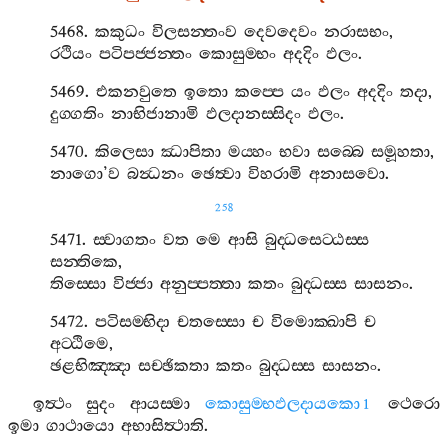
5468.
කකුධං
විලසන‍්තංව
දෙවදෙවං
නරාසභං
,
රථියං
පටිපජ‍්ජන‍්තං
කොසුම‍්භං
අදදිං
ඵලං
.
5469.
එකනවුතෙ
ඉතො
කප‍්පෙ
යං
ඵලං
අදදිං
තදා
,
දුග‍්ගතිං
නාභිජානාමි
ඵලදානස‍්සිදං
ඵලං
.
5470.
කිලෙසා
ඣාපිතා
මය‍්හං
භවා
සබ‍්බෙ
සමූහතා
,
නාගො
’
ව
බන්‍ධනං
ඡෙත්‍වා
විහරාමි
අනාසවො
.
258
5471.
ස‍්වාගතං
වත
මෙ
ආසි
බුද‍්ධසෙට‍්ඨස‍්ස
සන‍්තිකෙ
,
තිස‍්සො
විජ‍්ජා
අනුප‍්පත‍්තා
කතං
බුද‍්ධස‍්ස
සාසනං
.
5472.
පටිසම‍්භිදා
චතස‍්සො
ච
විමොක‍්ඛාපි
ච
අට‍්ඨිමෙ
,
ඡළභිඤ‍්ඤා
සච‍්ඡිකතා
කතං
බුද‍්ධස‍්ස
සාසනං
.
ඉත්‍ථං
සුදං
ආයස‍්මා
කොසුම‍්භඵලදායකො
ථෙරො
1
ඉමා
ගාථායො
අභාසිත්‍ථාති
.