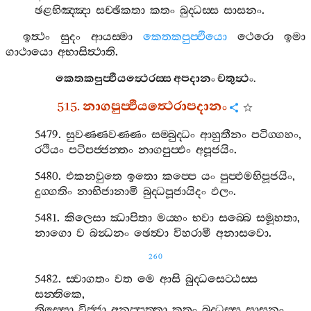
ඡළභිඤ‍්ඤා
සච‍්ඡිකතා
කතං
බුද‍්ධස‍්ස
සාසනං
.
ඉත්‍ථං
සුදං
ආයස‍්මා
කෙතකපුප‍්ඵියො
ථෙරො
ඉමා
ගාථායො
අභාසිත්‍ථාති
.
කෙතකපුප‍්ඵියත්‍ථෙරස‍්ස
අපදානං
චතුත්‍ථං
.
515.
නාගපුප‍්ඵියත්‍ථෙරාපදානං
5479.
සුවණ‍්ණවණ‍්ණං
සම‍්බුද‍්ධං
ආහුතීනං
පටිග‍්ගහං
,
රථියං
පටිපජ‍්ජන‍්තං
නාගපුප‍්ඵං
අපූජයිං
.
5480.
එකනවුතෙ
ඉතො
කප‍්පෙ
යං
පුප‍්ඵමභිපූජයිං
,
දුග‍්ගතිං
නාභිජානාමි
බුද‍්ධපූජායිදං
ඵලං
.
5481.
කිලෙසා
ඣාපිතා
මය‍්හං
භවා
සබ‍්බෙ
සමූහතා
,
නාගො
ව
බන්‍ධනං
ඡෙත්‍වා
විහරාමී
අනාසවො
.
260
5482.
ස‍්වාගතං
වත
මෙ
ආසි
බුද‍්ධසෙට‍්ඨස‍්ස
සන‍්තිකෙ
,
තිස‍්සො
විජ‍්ජා
අනුප‍්පත‍්තා
කතං
බුද‍්ධස‍්ස
සාසනං
.