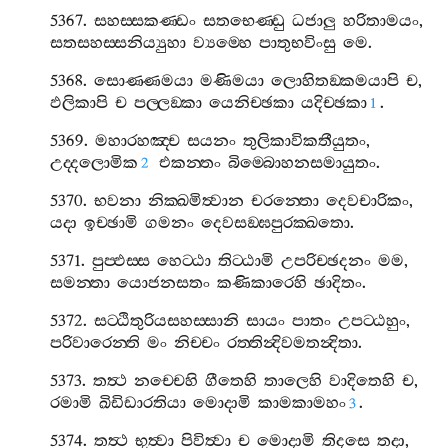
5367.
සහස‍්සකණ‍්ඩං
සතභෙණ‍්ඩු
ධජාලු
හරිතාමයං
,
සතසහස‍්සනිය්‍යුහා
ව්‍යම‍්හෙ
පාතුභවිංසු
මෙ
.
5368.
සොණ‍්ණමයා
මණිමයා
ලොහිතඞ‍්කමයාපි
ච
,
ඵලිකාපි
ච
පල‍්ලඞ‍්කා
යෙනිච‍්ඡකා
යදිච‍්ඡකා
.
1
5369.
මහාරහඤ‍්ච
සයනං
තුලිකාවිකතීයුතං
,
උද‍්දලොමික
එකන‍්තං
බිම‍්බොහනසමායුතං
.
2
5370.
භවනා
නික‍්ඛමිත්‍වාන
චරන‍්තො
දෙවචාරිකං
,
යදා
ඉච‍්ඡාමි
ගමනං
දෙවසඞ‍්ඝපුරක‍්ඛතො
.
5371.
පුප‍්ඵස‍්ස
හෙට‍්ඨා
තිට‍්ඨාමි
උපරිච‍්ඡදනං
මම
,
සමන‍්තා
යොජනසතං
කණිකාරෙහි
ඡාදිතං
.
5372.
සට‍්ඨිතුරියසහස‍්සානි
සායං
පාතං
උපට‍්ඨහුං
,
පරිවාරෙන‍්ති
මං
නිච‍්චං
රත‍්තින්‍දිවමතන්‍දිතා
.
5373.
තත්‍ථ
නච‍්චෙහි
ගීතෙහි
තාලෙහි
වාදිතෙහි
ච
,
රමාමි
ඛිඩිඩාරතියා
මොදාමි
කාමකාමහං
.
3
5374.
තත්‍ථ
භුත්‍වා
පිවිත්‍වා
ච
මොදාමි
තිදසෙ
තදා
,