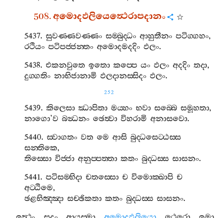
508.
අමොදඵලියෙත්‍ථෙරාපදානං
5437.
සුවණ‍්ණවණ‍්ණං
සම‍්බුද‍්ධං
ආහුතීනං
පටිග‍්ගහං
,
රථියං
පටිපජ‍්ජන‍්තං
අමොදමදදිං
ඵලං
.
5438.
එකනවුතෙ
ඉතො
කප‍්පෙ
යං
ඵලං
අදදිං
තදා
,
දුග‍්ගතිං
නාභිජානාමි
ඵලදානස‍්සිදං
ඵලං
.
252
5439.
කිලෙසා
ඣාපිතා
මය‍්හං
භවා
සබ‍්බෙ
සමූහතා
,
නාගො
’
ව
බන්‍ධනං
ඡෙත්‍වා
විහරාමි
අනාසවො
.
5440.
ස‍්වාගතං
වත
මෙ
ආසි
බුද‍්ධසෙට‍්ඨස‍්ස
සන‍්තිකෙ
,
තිස‍්සො
විජ‍්ජා
අනුප‍්පත‍්තා
කතං
බුද‍්ධස‍්ස
සාසනං
.
5441.
පටිසම‍්භිදා
චතස‍්සො
ච
විමොක‍්ඛාපි
ච
අට‍්ඨිමෙ
,
ඡළභිඤ‍්ඤා
සච‍්ඡිකතා
කතං
බුද‍්ධස‍්ස
සාසනං
.
ඉත්‍ථං
සුදං
ආයස‍්මා
අමොදඵලියො
ථෙරො
ඉමා