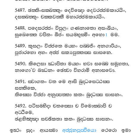
5487.
ඡත‍්තිංසක‍්ඛත‍්තුං
දෙවින්‍දො
දෙවරජ‍්ජමකාරයිං
,
දසක‍්ඛත‍්තුං
චක‍්කවත‍්තී
මහාරජ‍්ජමකාරයිං
.
5488.
පදෙසරජ‍්ජං
විපුලං
ගණනාතො
අසංඛියං
,
සුඛෙත‍්තෙ
වපිතං
බීජං
සයම‍්භුස‍්මිං
අහො
මම
.
1
5489.
කුසලං
විජ‍්ජතෙ
මය‍්හං
පබ‍්බජිං
අනගාරියං
,
පූජාරහො
අහං
අජ‍්ජ
සක්‍යපුත‍්තස‍්ස
සාසනෙ
.
5490.
කිලෙසා
ඣාපිතා
මය‍්හං
භවා
සබ‍්බෙ
සමූහතා
,
නාගො
’
ව
බන්‍ධනං
ඡෙත්‍වා
විහරාමි
අනාසවො
.
5491.
ස‍්වාගතං
වත
මෙ
ආසි
බුද‍්ධසෙට‍්ඨස‍්ස
සන‍්තිකෙ
,
තිස‍්සො
විජ‍්ජා
අනුප‍්පත‍්තා
කතං
බුද‍්ධස‍්ස
සාසනං
.
5492.
පටිසම‍්භිදා
චතස‍්සො
ච
විමොක‍්ඛාපි
ච
අට‍්ඨිමෙ
,
ඡළභිඤ‍්ඤා
සච‍්ඡිකතා
කතං
බුද‍්ධස‍්ස
සාසනං
.
ඉත්‍ථං
සුදං
ආයස‍්මා
අජ‍්ජුනපුප‍්ඵියො
ථෙරො
ඉමා