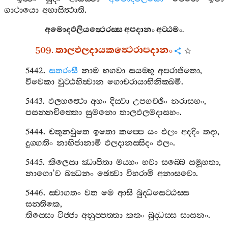
ගාථායො
අභාසිත්‍ථාති
.
අමොදඵලියත්‍ථෙරස‍්ස
අපදානං
අට‍්ඨමං
.
509.
තාලඵලදායකත්‍ථෙරාපදානං
5442.
සතරංසී
නාම
භගවා
සයම‍්භූ
අපරාජිතො
,
විවෙකා
වුට‍්ඨහිත්‍වාන
ගොචරායාභිනික‍්ඛමි
.
5443.
ඵලහත්‍ථො
අහං
දිස‍්වා
උපගච‍්ඡිං
නරාසභං
,
පසන‍්නචිත‍්තො
සුමනො
තාලඵලමදාසහං
.
5444.
චතුනවුතෙ
ඉතො
කප‍්පෙ
යං
ඵලං
අදදිං
තදා
,
දුග‍්ගතිං
නාභිජානාමි
ඵලදානස‍්සිදං
ඵලං
.
5445.
කිලෙසා
ඣාපිතා
මය‍්හං
භවා
සබ‍්බෙ
සමූහතා
,
නාගො
’
ව
බන්‍ධනං
ඡෙත්‍වා
විහරාමි
අනාසවො
.
5446.
ස‍්වාගතං
වත
මෙ
ආසි
බුද‍්ධසෙට‍්ඨස‍්ස
සන‍්තිකෙ
,
තිස‍්සො
විජ‍්ජා
අනුප‍්පත‍්තා
කතං
බුද‍්ධස‍්ස
සාසනං
.