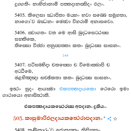
දුග‍්ගතිං
නාභිජානාමි
පත‍්තදානස‍්සිදං
ඵලං
.
5405.
කිලෙසා
ඣාපිතා
මය‍්හං
භවා
සබ‍්බෙ
සමූහතා
,
නාගො
’
ව
බන්‍ධනං
ඡෙත්‍වා
විහරාමි
අනාසවො
.
5406.
ස‍්වාගතං
වත
මෙ
ආසි
බුද‍්ධසෙට‍්ඨස‍්ස
සන‍්තිකෙ
,
තිස‍්සො
විජ‍්ජා
අනුප‍්පත‍්තා
කතං
බුද‍්ධස‍්ස
සාසනං
.
246
5407.
පටිසම‍්භිදා
චතස‍්සො
ච
විමොක‍්ඛාපි
ච
අට‍්ඨිමෙ
,
ඡළභිඤ‍්ඤා
සච‍්ඡිකතා
කතං
බුද‍්ධස‍්ස
සාසනං
.
ඉත්‍ථං
සුදං
ආයස‍්මා
එකපත‍්තදායකො
ථෙරො
ඉමා
ගාථායො
අභාසිත්‍ථාති
.
එකපත‍්තදායකත්‍ථෙරස‍්ස
අපදානං
දුතියං
.
503.
කාසුමාරිඵලදායකත්‍ථෙරාපදානං
*
5408.
කණිකාරං
’
ව
ජොතන‍්තං
නිසින‍්නං