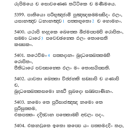
රූපිමයෙ
ච
සොවණ‍්ණෙ
තටිටිකෙ
ච
මණීමයෙ
.
5399.
පාතියො
පරිභුඤ‍්ජාමි
පුඤ‍්ඤකම‍්මස‍්සිදං
ඵලං
,
යසානඤ‍්ච
ධනානඤ‍්ච
පත‍්තභූතො
ච
හොමහං
.
1
2
5400.
යථාපි
භද‍්දකෙ
ඛෙත‍්තෙ
බීජමප‍්පම‍්පි
රොපිතං
,
සම‍්මා
ධාරෙ
පවෙච‍්ඡන‍්තෙ
ඵලං
තොසෙති
3
කස‍්සකං
.
5401.
තථෙවිමං
පත‍්තදානං
බුද‍්ධක‍්ඛෙත‍්තම‍්හි
4
රොපිතං
,
පීතිධාරෙ
පවස‍්සන‍්තෙ
ඵලං
මං
තොසයිස‍්සති
.
5402.
යාවතා
ඛෙත‍්තා
විජ‍්ජන‍්ති
සඞ‍්ඝාපි
ච
ගණාපි
ච
,
බුද‍්ධක‍්ඛෙත‍්තසමො
නත්‍ථි
සුඛදො
සබ‍්බපාණිනං
.
5403.
නමො
තෙ
පුරිසාජඤ‍්ඤ
නමො
තෙ
පුරිසුත‍්තම
,
එකපත‍්තං
දදිත්‍වාන
පත‍්තොම‍්හි
අචලං
පදං
.
5404.
එකනවුතෙ
ඉතො
කප‍්පෙ
යං
පත‍්තමදදිං
තදා
,