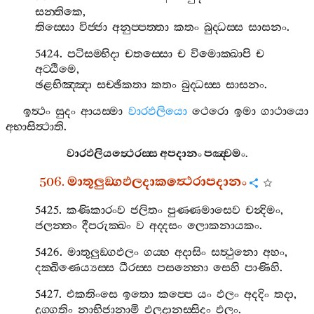
සන‍්තිකෙ
,
තිස‍්සො
විජ‍්ජා
අනුප‍්පත‍්තා
කතං
බුද‍්ධස‍්ස
සාසනං
.
5424.
පටිසම‍්භිදා
චතස‍්සො
ච
විමොක‍්ඛාපි
ච
අට‍්ඨිමෙ
,
ඡළභිඤ‍්ඤා
සච‍්ඡිකතා
කතං
බුද‍්ධස‍්ස
සාසනං
.
ඉත්‍ථං
සුදං
ආයස‍්මා
වාරඵලියො
ථෙරො
ඉමා
ගාථායො
අභාසිත්‍ථාති
.
වාරඵලියත්‍ථෙරස‍්ස
අපදානං
පඤ‍්චමං
.
506.
මාතූලුඞ‍්ගඵලදාකත්‍ථෙරාපදානං
5425.
කණිකාරංව
ජලිතං
පුණ‍්ණමාසෙව
චන්‍දිමං
,
ජලන‍්තං
දීපරුක‍්ඛං
ව
අද‍්දසං
ලොකනායකං
.
5426.
මාතුලුඞ‍්ගඵලං
ගය‍්හ
අදාසිං
සත්‍ථුනො
අහං
,
දක‍්ඛිණෙය්‍යස‍්ස
ධීරස‍්ස
පසන‍්නො
සෙහි
පාණිහි
.
5427.
එකතිංසෙ
ඉතො
කප‍්පෙ
යං
ඵලං
අදදිං
තදා
,
දුග‍්ගතිං
නාභිජානාමි
ඵලදානස‍්සිදං
ඵලං
.