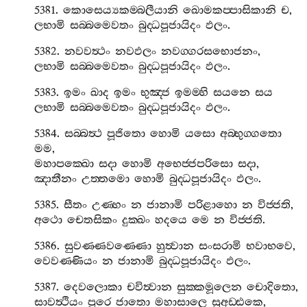
5381.
කොසෙය්‍යකම‍්බලීයානි
ඛොමකප‍්පාසිකානි
ච
,
ලභාමි
සබ‍්බමෙවතං
බුද‍්ධපූජායිදං
ඵලං
.
5382.
නවවත්‍ථං
නවඵලං
නවග‍්ගරසභොජනං
,
ලභාමි
සබ‍්බමෙවතං
බුද‍්ධපූජායිදං
ඵලං
.
5383.
ඉමං
ඛාද
ඉමං
භුඤ‍්ජ
ඉමම‍්හි
සයනෙ
සය
ලභාමි
සබ‍්බමෙවතං
බුද‍්ධපූජායිදං
ඵලං
.
5384.
සබ‍්බත්‍ථ
පූජිතො
හොමි
යසො
අබ‍්භුග‍්ගතො
මම
,
මහාපක‍්ඛො
සදා
හොමි
අභෙජ‍්ජපරිසො
සදා
,
ඤාතීනං
උත‍්තමො
හොමි
බුද‍්ධපූජායිදං
ඵලං
.
5385.
සීතං
උණ‍්හං
න
ජානාමි
පරිළාහො
න
විජ‍්ජති
,
අථො
චෙතසිකං
දුක‍්ඛං
හදයෙ
මෙ
න
විජ‍්ජති
.
5386.
සුවණ‍්ණවණ‍්ණො
හුත්‍වාන
සංසරාමි
භවාභවෙ
,
වෙවණ‍්ණියං
න
ජානාමි
බුද‍්ධපූජායිදං
ඵලං
.
5387.
දෙවලොකා
චවිත්‍වාන
සුක‍්කමූලෙන
චොදිතො
,
සාවත්‍ථියං
පුරෙ
ජාතො
මහාසාලෙ
සුඅඩ‍්ඪකෙ
,