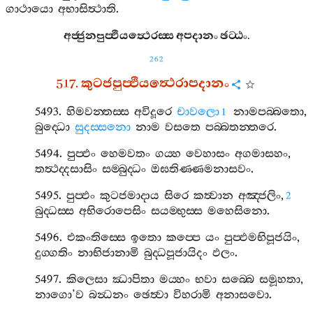
ගාථායො
අභාසිත්‍ථාති
.
අජ‍්ජුනපුප‍්ඵියත්‍ථෙරස‍්ස
අපදානං
ඡට‍්ඨං
.
262
517.
කුටජපුප‍්ඵියත්‍ථෙරාපදානං
5493.
හිමවන‍්තස‍්ස
අවිදූරෙ
චාවලො
නාමපබ‍්බතො
,
1
බුද‍්ධො
සුදස‍්සනො
නාම
වසතෙ
පබ‍්බතන‍්තරෙ
.
5494.
පුප‍්ඵං
හෙමවතං
ගය‍්හ
වෙහාසං
අගමාසහං
,
තත්‍ථද‍්දසාසිං
සම‍්බුද‍්ධං
ඔඝතිණ‍්ණමනාසවං
.
5495.
පුප‍්ඵං
කුටජමාදාය
සිරෙ
කත්‍වාන
අඤ‍්ජලිං
,
2
බුද‍්ධස‍්ස
අභිරොපෙසිං
සයම‍්භුස‍්ස
මහෙසිනො
.
5496.
එකංතිස‍්සෙ
ඉතො
කප‍්පෙ
යං
පුප‍්ඵමභිපූජයිං
,
දුග‍්ගතිං
නාභිජානාමි
බුද‍්ධපූජායිදං
ඵලං
.
5497.
කිලෙසා
ඣාපිතා
මය‍්හං
භවා
සබ‍්බෙ
සමූහතා
,
නාගො
’
ව
බන්‍ධනං
ඡෙත්‍වා
විහරාමි
අනාසවො
.