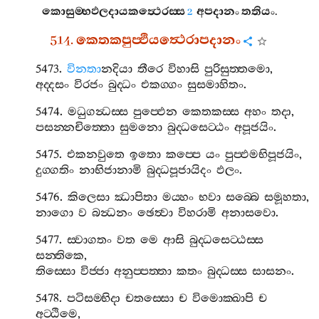
කොසුම‍්භඵලදායකත්‍ථෙරස‍්ස
අපදානං
තතියං
.
2
514.
කෙතකපුප‍්ඵියත්‍ථෙරාපදානං
5473.
විනතා
නදියා
තීරෙ
විහාසි
පුරිසුත‍්තමො
,
අද‍්දසං
විරජං
බුද‍්ධං
එකග‍්ගං
සුසමාහිතං
.
5474.
මධුගන්‍ධස‍්ස
පුප‍්ඵෙන
කෙතකස‍්ස
අහං
තදා
,
පසන‍්නචිත‍්තො
සුමනො
බුද‍්ධසෙට‍්ඨං
අපූජයිං
.
5475.
එකනවුතෙ
ඉතො
කප‍්පෙ
යං
පුප‍්ඵමභිපූජයිං
,
දුග‍්ගතිං
නාභිජානාමි
බුද‍්ධපූජායිදං
ඵලං
.
5476.
කිලෙසා
ඣාපිතා
මය‍්හං
භවා
සබ‍්බෙ
සමූහතා
,
නාගො
ව
බන්‍ධනං
ඡෙත්‍වා
විහරාමි
අනාසවො
.
5477.
ස‍්වාගතං
වත
මෙ
ආසි
බුද‍්ධසෙට‍්ඨස‍්ස
සන‍්තිකෙ
,
තිස‍්සො
විජ‍්ජා
අනුප‍්පත‍්තා
කතං
බුද‍්ධස‍්ස
සාසනං
.
5478.
පටිසම‍්භිදා
චතස‍්සො
ච
විමොක‍්ඛාපි
ච
අට‍්ඨිමෙ
,