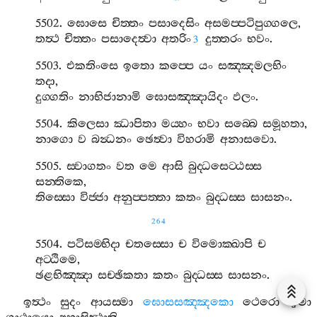
5502.
ඝොසෙ
චිත‍්තං
පසාදෙසිං
අසමප‍්පටිපුග‍්ගලෙ
,
තත්‍ථ
චිත‍්තං
පසාදෙත්‍වා
අතරිං
දුත‍්තරං
භවං
.
3
5503.
එකතිංසෙ
ඉතො
කප‍්පෙ
යං
සඤ‍්ඤමලභිං
තදා
,
දුග‍්ගතිං
නාභිජානාමි
ඝොසඤ‍්ඤායිදං
ඵලං
.
5504.
කිලෙසා
ඣාපිතා
මය‍්හං
භවා
සබ‍්බෙ
සමූහතා
,
නාගො
ව
බන්‍ධනං
ඡෙත්‍වා
විහරාමි
අනාසවො
.
5505.
ස‍්වාගතං
වත
මෙ
ආසි
බුද‍්ධසෙට‍්ඨස‍්ස
සන‍්තිකෙ
,
තිස‍්සො
විජ‍්ජා
අනුප‍්පත‍්තා
කතං
බුද‍්ධස‍්ස
සාසනං
.
264
5504.
පටිසම‍්භිදා
චතස‍්සො
ච
විමොක‍්ඛාපි
ච
අට‍්ඨිමෙ
,
ඡළභිඤ‍්ඤා
සච‍්ඡිකතා
කතං
බුද‍්ධස‍්ස
සාසනං
.
ඉත්‍ථං
සුදං
ආයස‍්මා
ඝොසසඤ‍්ඤකො
ථෙරො
ඉමා