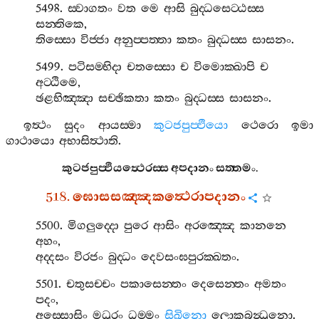
5498.
ස‍්වාගතං
වත
මෙ
ආසි
බුද‍්ධසෙට‍්ඨස‍්ස
සන‍්තිකෙ
,
තිස‍්සො
විජ‍්ජා
අනුප‍්පත‍්තා
කතං
බුද‍්ධස‍්ස
සාසනං
.
5499.
පටිසම‍්භිදා
චතස‍්සො
ච
විමොක‍්ඛාපි
ච
අට‍්ඨිමෙ
,
ඡළභිඤ‍්ඤා
සච‍්ඡිකතා
කතං
බුද‍්ධස‍්ස
සාසනං
.
ඉත්‍ථං
සුදං
ආයස‍්මා
කුටජපුප‍්ඵියො
ථෙරො
ඉමා
ගාථායො
අභාසිත්‍ථාති
.
කුටජපුප‍්ඵියත්‍ථෙරස‍්ස
අපදානං
සත‍්තමං
.
518.
ඝොසසඤ‍්ඤකත්‍ථෙරාපදානං
5500.
මිගලුද‍්දො
පුරෙ
ආසිං
අරඤ‍්ඤෙ
කානනෙ
අහං
,
අද‍්දසං
විරජං
බුද‍්ධං
දෙවසංඝපුරක‍්ඛතං
.
5501.
චතුසච‍්චං
පකාසෙන‍්තං
දෙසෙන‍්තං
අමතං
පදං
,
අස‍්සොසිං
මධුරං
ධම‍්මං
සිඛිනො
ලොකබන්‍ධුනො
.