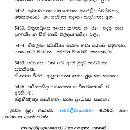
5432.
කුම‍්භමත‍්තං
ගහෙත්‍වාන
අජෙලිං
ජීවජීවකං
,
ඡත‍්තපණ‍්ණං
ගහෙත්‍වාන
අදාසිං
සත්‍ථුනො
අහං
.
5433.
චතුනවුතෙ
ඉතො
කප‍්පෙ
යං
ඵලං
අදදිං
තදා
,
දුග‍්ගතිං
නාභිජානාමි
ඵලදානස‍්සිදං
ඵලං
.
5434.
කිලෙසා
ඣාපිතා
මය‍්හං
භවා
සබ‍්බෙ
සමූහතා
,
නාගො
’
ව
බන්‍ධනං
ඡෙත්‍වා
විහරාමි
අනාසවො
.
5435.
ස‍්වාගතං
වත
මෙ
ආසි
බුද‍්ධසෙට‍්ඨස‍්ස
සන‍්තිකෙ
,
තිස‍්සො
විජ‍්ජා
අනුප‍්පත‍්තා
කතං
බුද‍්ධස‍්ස
සාසනං
.
5436.
පටිසම‍්භිදා
චතස‍්සො
ච
විමොක‍්ඛාපි
ච
අට‍්ඨිමෙ
,
ඡළභිඤ‍්ඤා
සච‍්ඡිකතා
කතං
බුද‍්ධස‍්ස
සාසනං
.
ඉත්‍ථං
සුදං
ආයස‍්මා
අජෙලිඵදායකො
ථෙරො
ඉමා
ගාථායො
අභාසිත්‍ථාති
.
අජෙලිඵලදායකත්‍ථෙරස‍්ස
අපදානං
සත‍්තමං
.