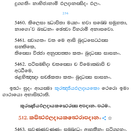
දුග‍්ගතිං
නාභිජානාමි
ඵලදානස‍්සිදං
ඵලං
.
256
5460.
කිලෙසා
ඣාපිතා
මය‍්හං
භවා
සබ‍්බෙ
සමූහතා
,
නාගො
’
ව
බන්‍ධනං
ඡෙත්‍වා
විහරාමි
අනාසවො
.
5461.
ස‍්වාගතං
වත
මෙ
ආසි
බුද‍්ධසෙට‍්ඨස‍්ස
සන‍්තිකෙ
,
තිස‍්සො
විජ‍්ජා
අනුප‍්පත‍්තා
කතං
බුද‍්ධස‍්ස
සාසනං
.
5462.
පටිසම‍්භිදා
චතස‍්සො
ච
විමොක‍්ඛාපි
ච
අට‍්ඨිමෙ
,
ඡළභිඤ‍්ඤා
සච‍්ඡිකතා
කතං
බුද‍්ධස‍්ස
සාසනං
.
ඉත්‍ථං
සුදං
ආයස‍්මා
කුරඤ‍්ජියඵලදායකො
ථෙරො
ඉමා
ගාථායො
අභාසිත්‍ථාති
.
කුරඤ‍්ජියඵලදායකත්‍ථෙරස‍්ස
අපදානං
පඨමං
.
512.
කපිත්‍ථඵලදායකත්‍ථෙරාපදානං
5463.
සුවණ‍්ණවණ‍්ණං
සම‍්බුද‍්ධං
ආහුතීනං
පටිග‍්ගහං
,