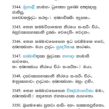
3344.
මුනාළී
නාමහං
ධුත‍්තො
පුබ‍්බෙ
අඤ‍්ඤාසු
ජාතිසු
,
පච‍්චෙකබුද‍්ධං
සරභුං
අබ‍්භාචික‍්ඛිං
අදූසකං
.
1
3345.
තෙන
කම‍්මවිපාකෙන
නිරයෙ
සංසරිං
චිරං
,
බහුවස‍්සසහස‍්සානි
දුක‍්ඛං
වෙදෙසිං
වෙදනං
.
3346.
තෙන
කම‍්මාවසෙසෙන
ඉධ
පච‍්ඡිමකෙ
භවෙ
,
අබ‍්භක‍්ඛානං
මයා
ලද‍්ධං
සුන්‍දරිකා
ය
කාරණා
.
3347.
සබ‍්බාභි
භුස‍්ස
බුද‍්ධස‍්ස
නන්‍දො
නාමාසි
සාවකො
,
තං
අබ‍්භක‍්ඛාය
නිරයෙ
චිරං
සංසරිතං
මයා
.
2
3348.
දසවස‍්සසහස‍්සානි
නිරයෙ
සංසරිං
චිරං
,
මනුස‍්සභාවං
ලද‍්ධාහං
අබ‍්භක‍්ඛානං
බහුං
ලභිං
.
3349.
තෙන
කම‍්මාවසෙසෙන
චිඤ‍්චමානවිකා
මමං
,
අබ‍්භක‍්ඛාසි
අභූතෙන
ජනකායස‍්ස
අග‍්ගතො
.
3
3350.
බ්‍රාහ‍්මණො
සුතවා
ආසිං
අහං
සක‍්කතපූජිතො
,