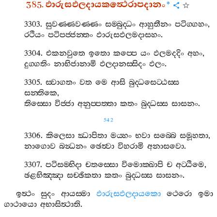
385.
ඵාරුසඵලදායකත්‍ථෙරාපදානං
*
3303.
සුවණ‍්ණවණ‍්ණං
සම‍්බුද‍්ධං
ආහුතීනං
පටිග‍්ගහං
,
රථියං
පටිපජ‍්ජන‍්තං
ඵාරුසඵලමදාසහං
.
3304.
එකනවුතෙ
ඉතො
කප‍්පෙ
යං
ඵලමදදිං
අහං
,
දුග‍්ගතිං
නාභිජානාමි
ඵලදානස‍්සිදං
ඵලං
.
3305.
ස‍්වාගතං
වත
මෙ
ආසි
බුද‍්ධසෙට‍්ඨස‍්ස
සන‍්තිකෙ
,
තිස‍්සො
විජ‍්ජා
අනුප‍්පත‍්තා
කතං
බුද‍්ධස‍්ස
සාසනං
.
542
3306.
කිලෙසා
ඣාපිතා
මය‍්හං
භවා
සබ‍්බෙ
සමූහතා
,
නාගොව
බන්‍ධනං
ඡෙත්‍වා
විහරාමි
අනාසවො
.
3307.
පටිසම‍්භිදා
චතස‍්සො
විමොක‍්ඛාපි
ච
අට‍්ඨිමෙ
,
ඡළභිඤ‍්ඤා
සච‍්ඡිකතා
කතං
බුද‍්ධස‍්ස
සාසනං
.
ඉත්‍ථං
සුදං
ආයස‍්මා
ඵාරුසඵලදායකො
ථෙරො
ඉමා
ගාථායො
අභාසිත්‍ථාති
.