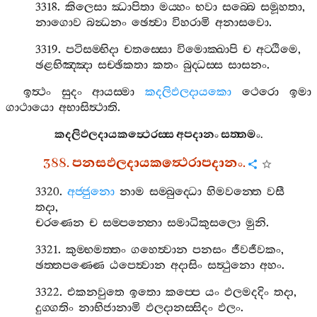
3318.
කිලෙසා
ඣාපිතා
මය‍්හං
භවා
සබ‍්බෙ
සමූහතා
,
නාගොව
බන්‍ධනං
ඡෙත්‍වා
විහරාමි
අනාසවො
.
3319.
පටිසම‍්භිදා
චතස‍්සො
විමොක‍්ඛාපි
ච
අට‍්ඨිමෙ
,
ඡළභිඤ‍්ඤා
සච‍්ඡිකතා
කතං
බුද‍්ධස‍්ස
සාසනං
.
ඉත්‍ථං
සුදං
ආයස‍්මා
කදලිඵලදායකො
ථෙරො
ඉමා
ගාථායො
අභාසිත්‍ථාති
.
කදලිඵලදායකත්‍ථෙරස‍්ස
අපදානං
සත‍්තමං
.
388.
පනසඵලදායකත්‍ථෙරාපදානං
.
3320.
අජ‍්ජුනො
නාම
සම‍්බුද‍්ධො
හිමවන‍්තෙ
වසී
තදා
,
චරණෙන
ච
සම‍්පන‍්නො
සමාධිකුසලො
මුනි
.
3321.
කුම‍්භමත‍්තං
ගහෙත්‍වාන
පනසං
ජීවජීවකං
,
ඡත‍්තපණ‍්ණෙ
ඨපෙත්‍වාන
අදාසිං
සත්‍ථුනො
අහං
.
3322.
එකනවුතෙ
ඉතො
කප‍්පෙ
යං
ඵලමදදිං
තදා
,
දුග‍්ගතිං
නාභිජානාමි
ඵලදානස‍්සිදං
ඵලං
.