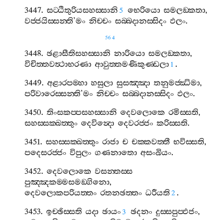
3447.
සට‍්ඨිතුරියසහස‍්සානි
භෙරියො
සමලඞ‍්කතා
,
5
වජ‍්ජයිස‍්සන‍්ති
’
මං
නිච‍්චං
සබ‍්බදානස‍්සිදං
ඵලං
.
564
3448.
ඡළාසීතිසහස‍්සානි
නාරියො
සමලඞ‍්කතා
,
විචිත‍්තවත්‍ථාභරණා
ආවුත‍්තමණිකුණ‍්ඩලා
.
1
3449.
අළාරපම‍්හා
හසුලා
සුසඤ‍්ඤා
තනුමජ‍්ඣිමා
,
පරිවාරෙස‍්සන‍්ති
’
මං
නිච‍්චං
සබ‍්බදානස‍්සිදං
ඵලං
.
3450.
තිංසකප‍්පසහස‍්සානි
දෙවලොකෙ
රමිස‍්සති
,
සහස‍්සක‍්ඛත‍්තුං
දෙවින්‍දො
දෙවරජ‍්ජං
කරිස‍්සති
.
3451.
සහස‍්සක‍්ඛත‍්තුං
රාජා
ච
චක‍්කවත‍්තී
භවිස‍්සති
,
පදෙසරජ‍්ජං
විපුලං
ගණනාතො
අසංඛියං
.
3452.
දෙවලොකෙ
වසන‍්තස‍්ස
පුඤ‍්ඤකම‍්මසමඞ‍්ගිනො
,
දෙවලොකපරියත‍්තං
රතනඡත‍්තං
ධරීයති
.
2
3453.
ඉච‍්ඡිස‍්සති
යදා
ඡායං
ඡදනං
දුස‍්සපුප‍්ඵජං
,
3