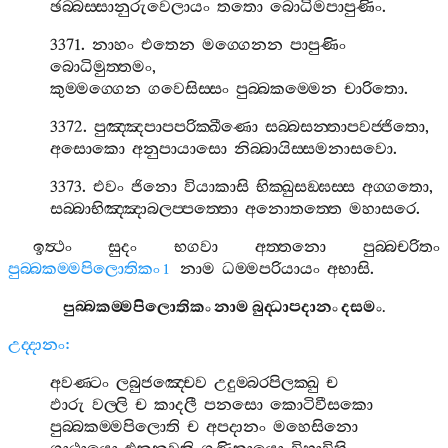
ඡබ‍්බස‍්සානුරුවෙලායං
තතො
බොධිමපාපුණිං
.
3371.
නාහං
එතෙන
මග‍්ගෙනන
පාපුණිං
බොධිමුත‍්තමං
,
කුම‍්මග‍්ගෙන
ගවෙසිස‍්සං
පුබ‍්බකම‍්මෙන
චාරිතො
.
3372.
පුඤ‍්ඤපාපපරික‍්ඛීණො
සබ‍්බසන‍්තාපවජ‍්ජිතො
,
අසොකො
අනුපායාසො
නිබ‍්බායිස‍්සමනාසවො
.
3373.
එවං
ජිනො
වියාකාසි
භික‍්ඛුසඞ‍්ඝස‍්ස
අග‍්ගතො
,
සබ‍්බාභිඤ‍්ඤාබලප‍්පත‍්තො
අනොතත‍්තෙ
මහාසරෙ
.
ඉත්‍ථං
සුදං
භගවා
අත‍්තනො
පුබ‍්බචරිතං
පුබ‍්බකම‍්මපිලොතිකං
නාම
ධම‍්මපරියායං
අභාසි
.
1
පුබ‍්බකම‍්මපිලොතිකං
නාම
බුද‍්ධාපදානං
දසමං
.
උද‍්දානං
:
අවණ‍්ටං
ලබුජඤ‍්චෙව
උදුම‍්බරපිලක‍්ඛු
ච
ඵාරු
වල‍්ලි
ච
කාදලී
පනසො
කොටිවීසකො
පුබ‍්බකම‍්මපිලොති
ච
අපදානං
මහෙසිනො