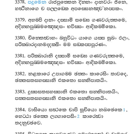
3378.
පදුමෙන
රාජපුත‍්තෙන
දින‍්නං
දානවරං
ජිනෙ
,
හත්‍ථිනාගෙ
ච
පල‍්ලඞ‍්කෙ
අපස‍්සෙනඤ‍්ච
’
නප‍්පකං
.
3379.
අහම‍්පි
දානං
දස‍්සාමි
සඞ‍්ඝෙ
ගණවරුත‍්තමෙ
,
අදින‍්නපුබ‍්බමඤ‍්ඤෙසං
භවිස‍්සං
ආදිකම‍්මිකො
.
3380.
චින‍්තෙත්‍වාහං
බහුවිධං
යාගෙ
යස‍්ස
සුඛං
ඵලං
,
පරික‍්ඛාරදානමද‍්දක‍්ඛිං
මම
සඞ‍්කප‍්පපූරණං
.
3381.
පරික‍්ඛාරානි
දස‍්සාමි
සඞ‍්ඝෙ
ගණවරුත‍්තමෙ
,
අදින‍්නපුබ‍්බමඤ‍්ඤෙසං
භවිස‍්සං
ආදිකම‍්මිකො
.
3382.
නළකාරෙ
උපාගම‍්ම
ඡත‍්තං
කාරෙසිං
තාවදෙ
,
ඡත‍්තසතසහස‍්සානි
එකතො
සන‍්නිපාතයිං
.
3383.
දුස‍්සසතසහස‍්සානි
එකතො
සන‍්නිපාතයිං
,
පත‍්තසතසහස‍්සානි
එකතො
සන‍්නිපාතයිං
.
3384.
වාසියො
සත්‍ථකෙ
චාපි
සූචියො
නඛඡෙකෙ
,
1
හෙට‍්ඨා
ඡත‍්තෙ
ලග‍්ගාපෙසිං
කාරෙත්‍වා
2
තදනුච‍්ඡවෙ
.