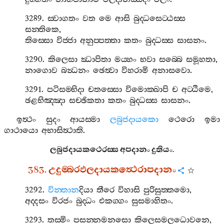
3289.
ස‍්වාගතං
වත
මෙ
ආසි
බුද‍්ධසෙට‍්ඨස‍්ස
සන‍්තිකෙ
,
තිස‍්සො
විජ‍්ජා
අනුප‍්පත‍්තා
කතං
බුද‍්ධස‍්ස
සාසනං
.
3290.
කිලෙසා
ඣාපිතා
මය‍්හං
භවා
සබ‍්බෙ
සමූහතා
,
නාගොව
බන්‍ධනං
ඡෙත්‍වා
විහරාමි
අනාසවො
.
3291.
පටිසම‍්භිදා
චතස‍්සො
විමොක‍්ඛාපි
ච
අට‍්ඨිමෙ
,
ඡළභිඤ‍්ඤා
සච‍්ඡිකතා
කතං
බුද‍්ධස‍්ස
සාසනං
.
ඉත්‍ථං
සුදං
ආයස‍්මා
ලබුජදායකො
ථෙරො
ඉමා
ගාථායො
අභාසිත්‍ථාති
.
ලබුජදායකථෙරස‍්ස
අපදානං
දුතියං
.
383.
උදුම‍්බරඵලදායකත්‍ථෙරාපදානං
3292.
වින‍්තාන
දියා
තීරෙ
විහාසි
පුරිසුත‍්තමො
,
අද‍්දසං
විරජං
බුද‍්ධං
එකග‍්ගං
සුසමාහිතං
.
3293.
තස‍්මිං
පසන‍්නමනසො
කිලෙසමලධොවනෙ
,