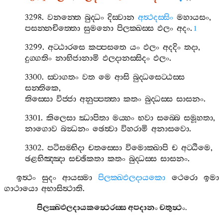
3298.
වනන‍්තෙ
බුද‍්ධං
දිස‍්වාන
අත්‍ථදස‍්සිං
මහායසං
,
පසන‍්නචිත‍්තො
සුමනො
පිලක‍්ඛස‍්ස
ඵලං
අදං
.
1
3299.
අට‍්ඨාරසෙ
කප‍්පසතෙ
යං
ඵලං
අදදිං
තදා
,
දුග‍්ගතිං
නාභිජානාමි
ඵලදානස‍්සිදං
ඵලං
.
3300.
ස‍්වාගතං
වත
මෙ
ආසි
බුද‍්ධසෙට‍්ඨස‍්ස
සන‍්තිකෙ
,
තිස‍්සො
විජ‍්ජා
අනුප‍්පත‍්තා
කතං
බුද‍්ධස‍්ස
සාසනං
.
3301.
කිලෙසා
ඣාපිතා
මය‍්හං
භවා
සබ‍්බෙ
සමූහතා
,
නාගොව
බන්‍ධනං
ඡෙත්‍වා
විහරාමි
අනාසවො
.
3302.
පටිසම‍්භිදා
චතස‍්සො
විමොක‍්ඛාපි
ච
අට‍්ඨිමෙ
,
ඡළභිඤ‍්ඤා
සච‍්ඡිකතා
කතං
බුද‍්ධස‍්ස
සාසනං
.
ඉත්‍ථං
සුදං
ආයස‍්මා
පිලක‍්ඛඵලදායකො
ථෙරො
ඉමා
ගාථායො
අභාසිත්‍ථාති
.
පිලක‍්ඛඵලදායකත්‍ථෙරස‍්ස
අපදානං
චතුත්‍ථං
.