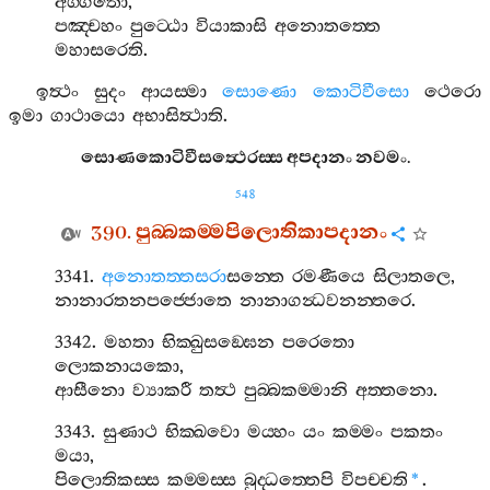
අග‍්ගතො
,
පඤ‍්චහං
පුට‍්ඨො
වියාකාසි
අනොතත‍්තෙ
මහාසරෙති
.
ඉත්‍ථං
සුදං
ආයස‍්මා
සොණො
කොටිවීසො
ථෙරො
ඉමා
ගාථායො
අභාසිත්‍ථාති
.
සොණකොටිවීසත්‍ථෙරස‍්ස
අපදානං
නවමං
.
548
390.
පුබ‍්බකම‍්මපිලොතිකාපදානං
3341.
අනොතත‍්තසරා
සන‍්තෙ
රමණීයෙ
සිලාතලෙ
,
නානාරතනපජ‍්ජොතෙ
නානාගන්‍ධවනන‍්තරෙ
.
3342.
මහතා
භික‍්ඛුසඞ‍්ඝෙන
පරෙතො
ලොකනායකො
,
ආසීනො
ව්‍යාකරී
තත්‍ථ
පුබ‍්බකම‍්මානි
අත‍්තනො
.
3343.
සුණාථ
භික‍්ඛවො
මය‍්හං
යං
කම‍්මං
පකතං
මයා
,
පිලොතිකස‍්ස
කම‍්මස‍්ස
බුද‍්ධත‍්තෙපි
විපච‍්චති
.
*