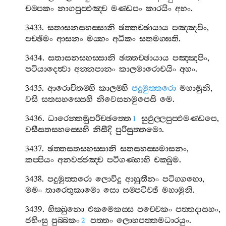
චම‍්පකං
නාගපුප‍්ඵඤ‍්ච
මණ‍්ඩපං
කාරයිං
අහං
.
3433.
සතාසනසහස‍්සානි
ඡත‍්තච‍්ඡායාය
පඤ‍්ඤපිං
,
පච‍්ඡිමං
ආසනං
මය‍්හං
අධිකං
සතමග‍්ඝති
.
3434.
සතාසනසහස‍්සානි
ඡත‍්තච‍්ඡායාය
පඤ‍්ඤපිං
,
පටියාදෙත්‍වා
අන‍්නපානං
කාලමාරොචයිං
අහං
.
3435.
ආරොචිතම‍්හි
කාලම‍්හි
පදුමුත‍්තරො
මහාමුනි
,
වසි
සතසහස‍්සෙහි
නිවෙසනමුපෙසි
මෙ
.
3436.
ධාරෙන‍්තමුපරිච‍්ඡත‍්තෙ
සුඵුල‍්ලපුප‍්ඵමණ‍්ඩපෙ
,
1
වසීසතසහස‍්සෙහි
නිසීදි
පුරිසුත‍්තමො
.
3437.
ඡත‍්තසතසහස‍්සානි
සතසහස‍්සමාසනං
,
කප‍්පියං
අනවජ‍්ජඤ‍්ච
පටිගණ‍්හාහි
චක‍්ඛුම
.
3438.
පදුමුත‍්තරො
ලොවිදූ
ආහුතීනං
පටිග‍්ගහො
,
මමං
තාරෙතුකාමො
සො
සම‍්පටිච‍්ඡි
මහාමුනි
.
3439.
භික‍්ඛුනො
එකමෙකස‍්ස
පච‍්චෙකං
පත‍්තදාසහං
,
ජභිංසු
පුබ‍්බකං
පත‍්තං
ලොහපත‍්තමධාරයුං
.
2