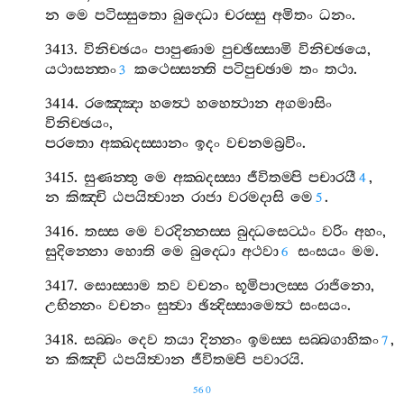
න
මෙ
පටිස‍්සුතො
බුද‍්ධො
චරස‍්සු
අමිතං
ධනං
.
3413.
විනිච‍්ඡයං
පාපුණාම
පුච‍්ඡිස‍්සාමි
විනිච‍්ඡයෙ
,
යථාසන‍්තං
කථෙස‍්සන‍්ති
පටිපුච‍්ඡාම
තං
තථා
.
3
3414.
රඤ‍්ඤො
හත්‍ථෙ
හහෙත්‍ථාන
අගමාසිං
විනිච‍්ඡයං
,
පරතො
අක‍්ඛදස‍්සානං
ඉදං
වචනමබ්‍රවිං
.
3415.
සුණන‍්තු
මෙ
අක‍්ඛදස‍්සා
ජීවිතම‍්පි
පචාරයී
,
4
න
කිඤ‍්චි
ඨපයිත්‍වාන
රාජා
වරමදාසි
මෙ
.
5
3416.
තස‍්ස
මෙ
වරදින‍්නස‍්ස
බුද‍්ධසෙට‍්ඨං
වරිං
අහං
,
සුදින‍්නො
හොති
මෙ
බුද‍්ධො
අථවා
සංසයං
මම
.
6
3417.
සොස‍්සාම
තව
වචනං
භූමිපාලස‍්ස
රාජිනො
,
උභින‍්නං
වචනං
සුත්‍වා
ඡින්‍දිස‍්සාමෙත්‍ථ
සංසයං
.
3418.
සබ‍්බං
දෙව
තයා
දින‍්නං
ඉමස‍්ස
සබ‍්බගාහිකං
,
7
න
කිඤ‍්චි
ඨපයිත්‍වාන
ජීවිතම‍්පි
පවාරයි
.
560