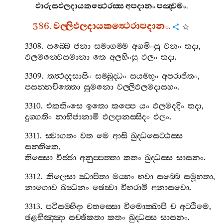
ඵාරුසඵලදායකත්‍ථෙරස‍්ස
අපදානං
පඤ‍්චමං
.
386.
වල‍්ලිඵලදායකත්‍ථෙරාපදානං
.
3308.
සබ‍්බෙ
ජනා
සමාගම‍්ම
අගමිංසු
වනං
තදා
,
ඵලමන‍්වෙසමානා
තෙ
අලභිංසු
ඵලං
තදා
.
3309.
තත්‍ථද‍්දසාසිං
සම‍්බුද‍්ධං
සයම‍්භුං
අපරාජිතං
,
පසන‍්නචිත‍්තො
සුමනො
වල‍්ලිඵලමදාසහං
.
3310.
එකතිංසෙ
ඉතො
කප‍්පෙ
යං
ඵලමදදිං
තදා
,
දුග‍්ගතිං
නාභිජානාමි
ඵලදානස‍්සිදං
ඵලං
.
3311.
ස‍්වාගතං
වත
මෙ
ආසි
බුද‍්ධසෙට‍්ඨස‍්ස
සන‍්තිකෙ
,
තිස‍්සො
විජ‍්ජා
අනුප‍්පත‍්තා
කතං
බුද‍්ධස‍්ස
සාසනං
.
3312.
කිලෙසා
ඣාපිතා
මය‍්හං
භවා
සබ‍්බෙ
සමූහතා
,
නාගොව
බන්‍ධනං
ඡෙත්‍වා
විහරාමි
අනාසවො
.
3313.
පටිසම‍්භිදා
චතස‍්සො
විමොක‍්ඛාපි
ච
අට‍්ඨිමෙ
,
ඡළභිඤ‍්ඤා
සච‍්ඡිකතා
කතං
බුද‍්ධස‍්ස
සාසනං
.