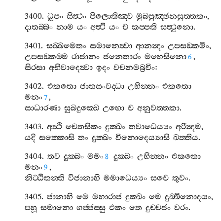
3400.
ධූපං
සිත්‍ථං
පිලොතිඤ‍්ච
මුඛපුඤ‍්ඡනසුත‍්තකං
,
දාතබ‍්බං
නාම
යං
අත්‍ථි
යං
ච
කප‍්පති
සත්‍ථුනො
.
3401.
සබ‍්බමෙතං
සමානෙත්‍වා
ආනන්‍දං
උපසඞ‍්කමිං
,
උපසඞ‍්කම‍්ම
රාජානං
ජනෙතාරං
මහෙසිනො
,
6
සිරසා
අභිවාදෙත්‍වා
ඉදං
වචනමබ්‍රවිං
:
3402.
එකතො
ජාතසංවද‍්ධා
උභින‍්නං
එකතො
මනං
,
7
සාධාරණා
සුඛදුක‍්ඛෙ
උභො
ච
අනුවත‍්තකා
.
3403.
අත්‍ථි
චෙතසිකං
දුක‍්ඛං
තවාධෙය්‍යං
අරින්‍දම
,
යදි
සක‍්කොසි
තං
දුක‍්ඛං
විනොදෙය්‍යාසි
ඛත‍්තිය
.
3404.
තව
දුක‍්ඛං
මමං
දුක‍්ඛං
උභින‍්නං
එකතො
8
මනං
,
9
නිට‍්ඨිතන‍්ති
විජානාහි
මමාධෙය්‍යං
සචෙ
තුවං
.
3405.
ජානාහි
මෙ
මහාරාජ
දුක‍්ඛං
මෙ
දුබ‍්බිනොදයං
,
පහූ
සමානො
ගජ‍්ජස‍්සු
එකං
තෙ
දුච‍්චජං
වරං
.