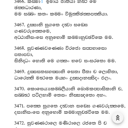
3466.
කස‍්මා
ඉමාය
ජාතියා
නත්‍ථි
මෙ
1
ඡත‍්තධාරණා
,
මම
සබ‍්බං
කතං
කම‍්මං
විමුත‍්තිඡත‍්තපත‍්තියා
.
3467.
දුස‍්සානි
සුගතෙ
දත්‍වා
සඞ‍්ඝෙ
ගණවරුත‍්තෙමෙ
,
අට‍්ඨානිසංසෙ
අනුභොමි
කම‍්මානුච‍්ඡවිකෙ
මම
.
3468.
සුවණ‍්ණවණ‍්ණො
විරජො
සප‍්පභාසො
පතාපවා
,
සිනිද‍්ධං
හොති
මෙ
ගත‍්තං
භවෙ
සංසරතො
මම
.
3469.
දුස‍්සසතසහස‍්සානි
සෙතා
පීතා
ච
ලොහිතා
,
ධාරෙන‍්ති
මත්‍ථකෙ
මය‍්හං
දුස‍්සදානස‍්සිදං
ඵලං
.
3470.
කොසෙය්‍යකම‍්බලීයානි
ඛොමකප‍්පාසිකානි
ච
,
සබ‍්බත්‍ථ
පටිලභාමි
තෙසං
නිස‍්සන්‍දතො
අහං
.
3471.
පත‍්තෙ
සුගතෙ
දත්‍වාන
සඞ‍්ඝෙ
ගණවරුත‍්තමෙ
,
දසානිසංසෙ
අනුභොමි
කම‍්මානුච‍්ඡවිකෙ
මම
.
3472.
සුවණ‍්ණථාලෙ
මණිථාලෙ
රජතෙ
පි
ච