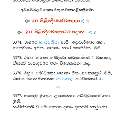
ගාථායො
එකනවුති
ගණිතායො
විභාවිහි
.
අවණ‍්ටඵලවග‍්ගො
එකූනචත‍්තාළීසතිමො
.
40.
පිළින්‍දිවච‍්ඡවග‍්ගො
391.
පිළින්‍දිවච‍්ඡත්‍ථෙරාපදානං
.
3374.
නගරෙ
හංසවතියා
ආසිං
දොවාරිකො
අහං
,
අක‍්ඛොභං
අමිතං
භොගං
ඝරෙ
සන‍්නිචිතං
මම
.
3375.
රහො
ගතො
නිසීදිත්‍වා
සම‍්පහංසිත්‍ව
මානසං
,
2
නිසජ‍්ජ
පාසාදවරෙ
එවං
චින‍්තෙසහං
තදා
.
3376.
බහූ
මෙ
’
ධිගතා
භොගා
ඵීතං
අන‍්තෙපුරං
මම
,
3
රාජාපි
සන‍්නිමන‍්තෙසි
ආනන්‍දො
පඨවිස‍්සරො
.
4
554
3377.
අයඤ‍්ච
බුද‍්ධො
උප‍්පන‍්නො
අධිච‍්චුප‍්පත‍්තිකො
මුනි
,
සංවිජ‍්ජන‍්ති
ච
මෙ
භොගා
දානං
දස‍්සාමි
සත්‍ථුනො
.