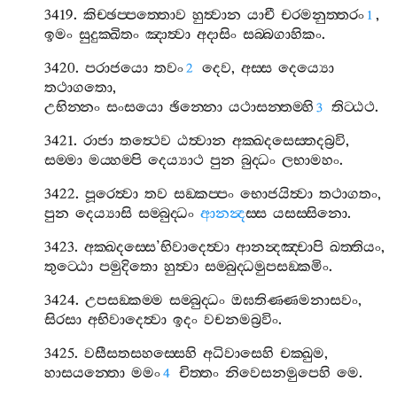
3419.
කිච‍්ඡප‍්පත‍්තොව
හුත්‍වාන
යාචී
චරමනුත‍්තරං
,
1
ඉමං
සුදුක‍්ඛිතං
ඤාත්‍වා
අදාසිං
සබ‍්බගාහිකං
.
3420.
පරාජයො
තවං
දෙව
,
අස‍්ස
දෙය්‍යො
2
තථාගතො
,
උභින‍්නං
සංසයො
ඡින‍්නො
යථාසන‍්තම‍්හි
තිට‍්ඨථ
.
3
3421.
රාජා
තත්‍ථෙව
ඨත්‍වාන
අක‍්ඛදසෙස‍්තදබ්‍රවි
,
සම‍්මා
මය‍්හම‍්පි
දෙය්‍යාථ
පුන
බුද‍්ධං
ලභාමහං
.
3422.
පූරෙත්‍වා
තව
සඞ‍්කප‍්පං
භොජයිත්‍වා
තථාගතං
,
පුන
දෙය්‍යාසි
සම‍්බුද‍්ධං
ආනන්‍ද
ස‍්ස
යසස‍්සිනො
.
3423.
අක‍්ඛදස‍්සෙ
’
භිවාදෙත්‍වා
ආනන්‍දඤ‍්චාපි
ඛත‍්තියං
,
තුට‍්ඨො
පමුදිතො
හුත්‍වා
සම‍්බුද‍්ධමුපසඞ‍්කමිං
.
3424.
උපසඞ‍්කම‍්ම
සම‍්බුද‍්ධං
ඔඝතිණ‍්ණමනාසවං
,
සිරසා
අභිවාදෙත්‍වා
ඉදං
වචනමබ්‍රවිං
.
3425.
වසීසතසහස‍්සෙහි
අධිවාසෙහි
චක‍්ඛුම
,
හාසයන‍්තො
මමං
චිත‍්තං
නිවෙසනමුපෙහි
මෙ
.
4