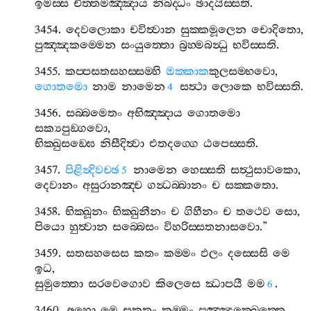
ඉමස‍්ස
චිත‍්තමඤ‍්ඤාය
නිබද‍්ධං
ඡාදයිස‍්සති
.
3454.
දෙවලොකා
චවිත්‍වාන
සුක‍්කමූලෙන
චොදිතො
,
පුඤ‍්ඤකම‍්මෙන
සංයුත‍්තො
බ්‍රහ‍්මබන්‍ධු
භවිස‍්සති
.
3455.
කප‍්පසතසහස‍්සම‍්හි
ඔක‍්කාක
කුලසම‍්භවො
,
ගොතමො
නාම
නාමෙන
සත්‍ථා
ලොකෙ
භවිස‍්සති
.
4
3456.
සබ‍්බමෙතං
අභිඤ‍්ඤාය
ගොතමො
සක්‍යපුඞ‍්ගවො
,
භික‍්ඛුසඞ‍්ඝෙ
නිසීදිත්‍වා
එතදග‍්ගෙ
ඨපෙස‍්සති
.
3457.
පිළින්‍දිවච‍්ඡ
නාමෙන
හෙස‍්සති
සත්‍ථුසාවකො
,
5
දෙවානං
අසුරානඤ‍්ච
ගන්‍ධබ‍්බානං
ච
සක‍්කතො
.
3458.
භික‍්ඛූනං
භික‍්ඛුනීනං
ච
ගිහීනං
ච
තථෙව
සො
,
පියො
හුත්‍වාන
සබ‍්බෙසං
විහරිස‍්සතනාසවො
.”
3459.
සතසහසෙස
කතං
කම‍්මං
ඵලං
දස‍්සෙසි
මෙ
ඉධ
,
සුමුත‍්තො
සරවෙගොව
කිලෙසෙ
ඣාපයී
මම
.
6
3460.
අහො
මෙ
සුකතං
කම‍්මං
පුඤ‍්ඤක‍්ඛෙත‍්තෙ