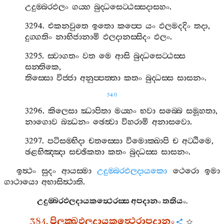
උදුම‍්බරඵලං
ගය‍්හ
බුද‍්ධසෙට‍්ඨස‍්සදාසහං
.
3294.
එකනවුතෙ
ඉතො
කප‍්පෙ
යං
ඵලමදදිං
තදා
,
දුග‍්ගතිං
නාභිජානාමි
ඵලදානස‍්සිදං
ඵලං
.
3295.
ස‍්වාගතං
වත
මෙ
ආසි
බුද‍්ධසෙට‍්ඨස‍්ස
සන‍්තිකෙ
,
තිස‍්සො
විජ‍්ජා
අනුප‍්පත‍්තා
කතං
බුද‍්ධස‍්ස
සාසනං
.
540
3296.
කිලෙසා
ඣාපිතා
මය‍්හං
භවා
සබ‍්බෙ
සමූහතා
,
නාගොව
බන්‍ධනං
ඡෙත්‍වා
විහරාමි
අනාසවො
.
3297.
පටිසම‍්භිදා
චතස‍්සො
විමොක‍්ඛාපි
ච
අට‍්ඨිමෙ
,
ඡළභිඤ‍්ඤා
සච‍්ඡිකතා
කතං
බුද‍්ධස‍්ස
සාසනං
.
ඉත්‍ථං
සුදං
ආයස‍්මා
උදුම‍්බරඵලදායකො
ථෙරො
ඉමා
ගාථායො
අභාසිත්‍ථාති
.
උදුම‍්බරඵලදායකත්‍ථෙරස‍්ස
අපදානං
තතියං
.
384.
පිලක‍්ඛඵලදායකත්‍ථෙරාපදානං