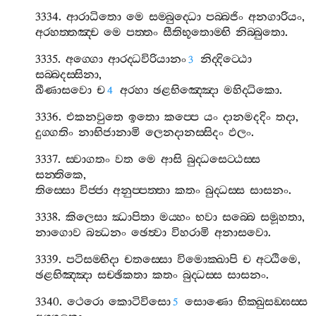
3334.
ආරාධිතො
මෙ
සම‍්බුද‍්ධො
පබ‍්බජිං
අනගාරියං
,
අරහත‍්තඤ‍්ච
මෙ
පත‍්තං
සීතිභූතොම‍්භි
නිබ‍්බුතො
.
3335.
අග‍්ගො
ආරද‍්ධවිරියානං
නිද‍්දිට‍්ඨො
3
සබ‍්බදස‍්සිනා
,
ඛීණාසවො
ච
අරහා
ඡළභිඤ‍්ඤො
මහිද‍්ධිකො
.
4
3336.
එකනවුතෙ
ඉතො
කප‍්පෙ
යං
දානමදදිං
තදා
,
දුග‍්ගතිං
නාභිජානාමි
ලෙනදානස‍්සිදං
ඵලං
.
3337.
ස‍්වාගතං
වත
මෙ
ආසි
බුද‍්ධසෙට‍්ඨස‍්ස
සන‍්තිකෙ
,
තිස‍්සො
විජ‍්ජා
අනුප‍්පත‍්තා
කතං
බුද‍්ධස‍්ස
සාසනං
.
3338.
කිලෙසා
ඣාපිතා
මය‍්හං
භවා
සබ‍්බෙ
සමූහතා
,
නාගොව
බන්‍ධනං
ඡෙත්‍වා
විහරාමි
අනාසවො
.
3339.
පටිසම‍්භිදා
චතස‍්සො
විමොක‍්ඛාපි
ච
අට‍්ඨිමෙ
,
ඡළභිඤ‍්ඤා
සච‍්ඡිකතා
කතං
බුද‍්ධස‍්ස
සාසනං
.
3340.
ථෙරො
කොටිවිසො
සොණො
භික‍්ඛුසඞ‍්ඝස‍්ස
5