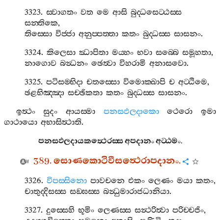
3323.
ස‍්වාගතං
වත
මෙ
ආසි
බුද‍්ධසෙට‍්ඨස‍්ස
සන‍්තිකෙ
,
තිස‍්සො
විජ‍්ජා
අනුප‍්පත‍්තා
කතං
බුද‍්ධස‍්ස
සාසනං
.
3324.
කිලෙසා
ඣාපිතා
මය‍්හං
භවා
සබ‍්බෙ
සමූහතා
,
නාගොව
බන්‍ධනං
ඡෙත්‍වා
විහරාමි
අනාසවො
.
3325.
පටිසම‍්භිදා
චතස‍්සො
විමොක‍්ඛාපි
ච
අට‍්ඨිමෙ
,
ඡළභිඤ‍්ඤා
සච‍්ඡිකතා
කතං
බුද‍්ධස‍්ස
සාසනං
.
ඉත්‍ථං
සුදං
ආයස‍්මා
පනසඵලදාකො
ථෙරො
ඉමා
ගාථායො
අභාසිත්‍ථාති
.
පනසඵලදායකත්‍ථෙරස‍්ස
අපදානං
අට‍්ඨමං
.
389.
සොණකොටිවීසත්‍ථෙරාපදානං
.
3326.
විපස‍්සිනො
පාවචනෙ
එකං
ලෙණං
මයා
කතං
,
චාතුද‍්දිසස‍්ස
සඞ‍්ඝස‍්ස
බන්‍ධුමාරාජධානියා
.
3327.
දුස‍්සෙහි
භූමිං
ලෙණස‍්ස
සන්‍ථරිත්‍වා
පරිච‍්චජිං
,