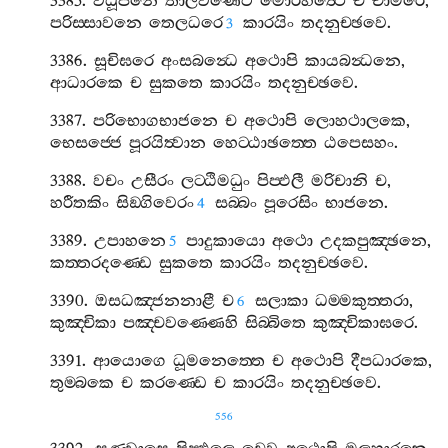
3385.
විධූපනෙ
තාලවණෙට
මොරහත්‍ථෙ
ච
චාමරෙ
,
පරිස‍්සාවනෙ
තෙලධරෙ
කාරයිං
තදනුච‍්ඡවෙ
.
3
3386.
සූචිඝරෙ
අංසබන්‍ධෙ
අථොපි
කායබන්‍ධනෙ
,
ආධාරකෙ
ච
සුකතෙ
කාරයිං
තදනුච‍්ඡවෙ
.
3387.
පරිභොගභාජනෙ
ච
අථොපි
ලොහථාලකෙ
,
භෙසජ‍්ජෙ
පූරයිත්‍වාන
හෙට‍්ඨාඡත‍්තෙ
ඨපෙසහං
.
3388.
වචං
උසීරං
ලට‍්ඨිමධුං
පිප‍්ඵලී
මරිචානි
ච
,
හරීතකිං
සිඞ‍්ගිවෙරං
සබ‍්බං
පූරෙසිං
භාජනෙ
.
4
3389.
උපාහනෙ
පාදුකායො
අථො
උදකපුඤ‍්ඡනෙ
,
5
කත‍්තරදණ‍්ඩෙ
සුකතෙ
කාරයිං
තදනුච‍්ඡවෙ
.
3390.
ඔසධඤ‍්ජනනාළී
ච
සලාකා
ධම‍්මකුත‍්තරා
,
6
කුඤ‍්චිකා
පඤ‍්චවණ‍්ණෙහි
සිබ‍්බිතෙ
කුඤ‍්චිකාඝරෙ
.
3391.
ආයොගෙ
ධූමනෙත‍්තෙ
ච
අථොපි
දීපධාරකෙ
,
තුම‍්බකෙ
ච
කරණ‍්ඩෙ
ච
කාරයිං
තදනුච‍්ඡවෙ
.
556