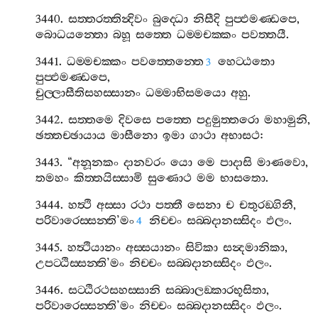
3440.
සත‍්තරත‍්තින්‍දිවං
බුද‍්ධො
නිසීදි
පුප‍්ඵමණ‍්ඩපෙ
,
බොධයන‍්තො
බහූ
සත‍්තෙ
ධම‍්මචක‍්කං
පවත‍්තයී
.
3441.
ධම‍්මචක‍්කං
පවත‍්තෙන‍්තෙ
හෙට‍්ඨතො
3
පුප‍්ඵමණ‍්ඩපෙ
,
චුල‍්ලාසීතිසහස‍්සානං
ධම‍්මාභිසමයො
අහු
.
3442.
සත‍්තමෙ
දිවසෙ
පත‍්තෙ
පදුමුත‍්තරො
මහාමුනි
,
ඡත‍්තච‍්ඡායාය
මාසීනො
ඉමා
ගාථා
අභාසථ
:
3443. “
අනූනකං
දානවරං
යො
මෙ
පාදාසි
මාණවො
,
තමහං
කිත‍්තයිස‍්සාමි
සුණොථ
මම
භාසතො
.
3444.
හත්‍ථි
අස‍්සා
රථා
පත‍්තී
සෙනා
ච
චතුරඞ‍්ගිනී
,
පරිවාරෙස‍්සන‍්ති
’
මං
නිච‍්චං
සබ‍්බදානස‍්සිදං
ඵලං
.
4
3445.
හත්‍ථියානං
අස‍්සයානං
සිවිකා
සන්‍දමානිකා
,
උපට‍්ඨිස‍්සන‍්ති
’
මං
නිච‍්චං
සබ‍්බදානස‍්සිදං
ඵලං
.
3446.
සට‍්ඨිරථසහස‍්සානි
සබ‍්බාලඞ‍්කාරභූසිතා
,
පරිවාරෙස‍්සන‍්ති
’
මං
නිච‍්චං
සබ‍්බදානස‍්සිදං
ඵලං
.