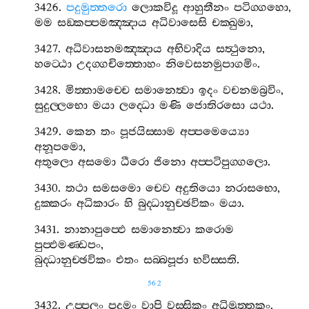
3426.
පදුමුත‍්තරො
ලොකවිදූ
ආහුතීනං
පටිග‍්ගහො
,
මම
සඞ‍්කප‍්පමඤ‍්ඤාය
අධිවාසෙසි
චක‍්ඛුමා
,
3427.
අධිවාසනමඤ‍්ඤාය
අභිවාදිය
සත්‍ථුනො
,
හට‍්ඨො
උදග‍්ගචිත‍්තොහං
නිවෙසනමුපාගමිං
.
3428.
මිත‍්තාමච‍්චෙ
සමානෙත්‍වා
ඉදං
වචනමබ්‍රවිං
,
සුදුල‍්ලභො
මයා
ලද‍්ධො
මණි
ජොතිරසො
යථා
.
3429.
කෙන
තං
පූජයිස‍්සාම
අප‍්පමෙය්‍යො
අනූපමො
,
අතුලො
අසමො
ධීරො
ජිනො
අප‍්පටිපුග‍්ගලො
.
3430.
තථා
සමසමො
චෙව
අදුතියො
නරාසභො
,
දුක‍්කරං
අධිකාරං
හි
බුද‍්ධානුච‍්ඡවිකං
මයා
.
3431.
නානාපුප‍්ඵෙ
සමානෙත්‍වා
කරොම
පුප‍්ඵමණ‍්ඩපං
,
බුද‍්ධානුච‍්ඡවිකං
එතං
සබ‍්බපූජා
භවිස‍්සති
.
562
3432.
උප‍්පලං
පදුමං
වාපි
වස‍්සිකං
අධිමුත‍්තකං
,