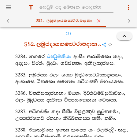
382. ලබුජදායකත්‍ථෙරාපදානං
538
382.
ලබුජදායකත්‍ථෙරාපදානං
.
3284.
නගරෙ
බන්‍ධුමතියා
ආසිං
ආරාමිකො
තදා
,
අද‍්දසං
විරජං
බුද‍්ධං
ගච‍්ඡන‍්තං
අනිලඤ‍්ජසෙ
.
3285.
ලබුජස‍්ස
ඵලං
ගය‍්හ
බුද‍්ධසෙට‍්ඨස‍්සදාසහං
,
ආකාසෙ
ඨිතකො
සන‍්තො
පටිගණ‍්හි
මහායසො
.
3286.
විත‍්තිසඤ‍්ජනනං
මය‍්හං
දිට‍්ඨධම‍්මසුඛාවහං
,
ඵලං
බුද‍්ධස‍්ස
දත්‍වාන
විප‍්පසන‍්නෙන
චෙතසා
.
3287.
අධිගච‍්ඡිං
තදා
පීතිං
විපුලඤ‍්ච
සුඛුත‍්තමං
,
උප‍්පජ‍්ජතෙව
රතනං
නිබ‍්බත‍්තස‍්ස
තහිං
තහිං
.
3288.
එකනවුතෙ
ඉතො
කප‍්පෙ
යං
ඵලමදදිං
තදා
,
දුග‍්ගතිං
නාභිජානාමි
ඵලදානස‍්සිදං
ඵලං
.