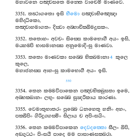
මහාවනෙ
පඤ‍්චසතෙ
මන‍්තෙ
වාචෙමි
මාණවෙ
.
3351.
තත්‍ථාගතො
ඉසි
භීමො
පඤ‍්චාභිඤ‍්ඤො
මහිද‍්ධිකො
,
තඤ‍්චාහමාගතං
දිස‍්වා
අබ‍්භාචික‍්ඛිමදූසකං
.
3352.
තතොහං
අවචං
සිස‍්සෙ
කාමභොගී
අයං
ඉසි
,
මය‍්හම‍්පි
භාසමානස‍්ස
අනුමොදිංසු
මාණවා
.
3353.
තතො
මාණවකා
සබ‍්බෙ
භික‍්ඛමානා
කුලෙ
4
කුලෙ
,
මහාජනස‍්ස
ආහංසු
කාමභොගී
අයං
ඉසි
.
550
3354.
තෙන
කම‍්මවිපාකෙන
පඤ‍්චභික‍්ඛුසතා
ඉමෙ
,
අබ‍්භක‍්ඛානං
ලභුං
සබ‍්බෙ
සුන්‍දරිකාය
කාරණා
.
3355.
වෙමාතුභාතරං
පුබ‍්බෙ
ධනහෙතු
හනිං
අහං
,
පක‍්ඛිපිං
ගිරිදුග‍්ගස‍්මිං
සිලාය
ච
අපිංසයිං
.
3356.
තෙන
කම‍්මවිපාකෙන
දෙවදත‍්තො
සීලං
ඛිපි
,
අඞ‍්ගුට‍්ඨං
පිංසයී
පාදෙ
මම
පාසාණසක‍්ඛරා
.