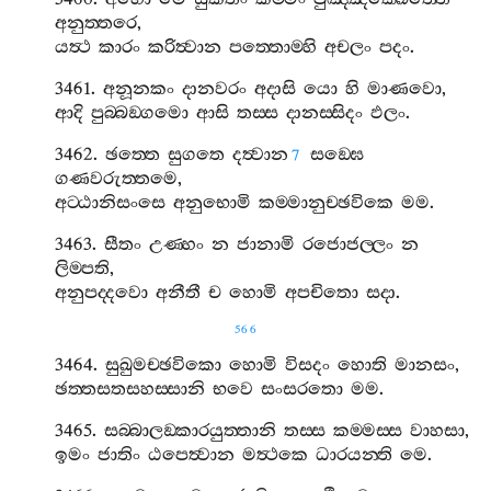
අනුත‍්තරෙ
,
යත්‍ථ
කාරං
කරිත්‍වාන
පත‍්තොම‍්හි
අචලං
පදං
.
3461.
අනූනකං
දානවරං
අදාසි
යො
හි
මාණවො
,
ආදි
පුබ‍්බඞ‍්ගමො
ආසි
තස‍්ස
දානස‍්සිදං
ඵලං
.
3462.
ඡත‍්තෙ
සුගතෙ
දත්‍වාන
සඞ‍්ඝෙ
7
ගණවරුත‍්තමෙ
,
අට‍්ඨානිසංසෙ
අනුභොමි
කම‍්මානුච‍්ඡවිකෙ
මම
.
3463.
සීතං
උණ‍්හං
න
ජානාමි
රජොජල‍්ලං
න
ලිම‍්පති
,
අනුපද‍්දවො
අනීතී
ච
හොමි
අපචිතො
සදා
.
566
3464.
සුඛුමච‍්ඡවිකො
හොමි
විසදං
හොති
මානසං
,
ඡත‍්තසතසහස‍්සානි
භවෙ
සංසරතො
මම
.
3465.
සබ‍්බාලඞ‍්කාරයුත‍්තානි
තස‍්ස
කම‍්මස‍්ස
වාහසා
,
ඉමං
ජාතිං
ඨපෙත්‍වාන
මත්‍ථකෙ
ධාරයන‍්ති
මෙ
.