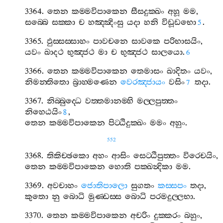
3364.
තෙන
කම‍්මවිපාකෙන
සීසදුක‍්ඛං
අහූ
මම
,
සබ‍්බෙ
සක‍්කා
ච
හඤ‍්ඤිංසු
යදා
හනි
විඩූඩභො
.
5
3365.
ඵුස‍්සස‍්සාහං
පාවචනෙ
සාවකෙ
පරිභාසයිං
,
යවං
ඛාදථ
භුඤ‍්ජථ
මා
ච
භුඤ‍්ජථ
සාලයො
.
6
3366.
තෙන
කම‍්මවිපාකෙන
තෙමාසං
ඛාදිතං
යවං
,
නිමන‍්තිතො
බ්‍රාහ‍්මණෙන
වෙරඤ‍්ජායං
වසිං
තදා
.
7
3367.
නිබ‍්බුද‍්ධෙ
වත‍්තමානම‍්හි
මල‍්ලපුත‍්තං
නිහෙඨයිං
,
8
තෙන
කම‍්මවිපාකෙන
පිට‍්ඨිදුක‍්ඛං
මමං
අහුං
.
552
3368.
තිකිච‍්ඡකො
අහං
ආසිං
සෙට‍්ඨිපුත‍්තං
විරෙචයිං
,
තෙන
කම‍්මවිපාකෙන
හොති
පක‍්ඛන්‍දිකා
මම
.
3369.
අවචාහං
ජොතිපාලො
සුගතං
කස‍්සපං
තදා
,
කුතො
නු
බොධි
මුණ‍්ඩස‍්ස
බොධි
පරමදුල‍්ලභා
.
3370.
තෙන
කම‍්මවිපාකෙන
අචරිං
දුක‍්කරං
බහුං
,