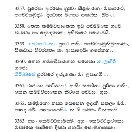
3357.
පුරෙභං
දාරකො
හුත්‍වා
කීළමානො
මහාපථෙ
,
පච‍්චෙකබුද‍්ධං
දිස‍්වාන
මග‍්ගෙ
සකලිකං
ඛිපිං
.
1
3358.
තෙන
කම‍්මවිපාකෙන
ඉධ
පච‍්ඡිමකෙ
භවෙ
,
වධත්‍ථං
මං
දෙවදත‍්තො
අභිමාරෙ
පයොජයි
.
3359.
හත්‍ථාරොහො
පුරෙ
ආසිං
පච‍්චෙකමුනිමුත‍්තමං
,
පිණ‍්ඩාය
විචරන‍්තං
තං
ආසාදෙසිං
ගජෙනහං
.
3360.
තෙන
කම‍්මවිපාකෙන
භන‍්තො
නාලාගිරී
ගජො
,
ගිරිබ‍්බජෙ
පුරවරෙ
දාරුණො
මං
උපාගමි
.
2
3361.
රාජාහං
පත්‍ථිවො
ආසිං
සත‍්තිනා
පුරිසං
හනිං
,
3
තෙන
කම‍්මවිපාකෙන
නිරයෙ
පච‍්චිසං
භුසං
.
3362.
කම‍්මුනො
තස‍්ස
සෙසෙන
ඉදානි
සකලං
මම
,
පාදෙ
ඡවිං
පකොපෙසි
න
හි
කම‍්මං
විනස‍්සති
.
4
3363.
අහං
කෙවට‍්ටගාමස‍්මිං
අහුං
කෙවට‍්ටදාරකො
,
මච‍්ඡකෙ
ඝාතිතෙ
දිස‍්වා
ජනයිං
සොමනස‍්සකං
.