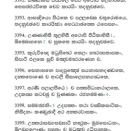
3392.
සණ‍්ඩාසෙ
පිප‍්ඵලෙ
චෙව
අථොපි
මලහාරකෙ
,
භෙසජ‍්ජථවිකෙ
චෙව
කාරයිං
තදනුච‍්ඡවෙ
.
3393.
ආසන්‍දියො
පීඨකෙ
ච
පල‍්ලඞ‍්කෙ
චතුරොමයෙ
,
තදනුච‍්ඡවෙ
කාරයිත්‍වා
හෙට‍්ඨාඡත‍්තෙ
ඨපෙසහං
.
3394.
උණ‍්ණාභිසී
තූලභිසී
අථොපි
පීඨිකාභිසී
,
1
බිම‍්බොහනෙ
ච
සුකතෙ
කාරයිං
තදනුච‍්ඡවෙ
.
2
3395.
කුරුවින්‍දෙ
මධුසිත්‍ථෙ
තෙලං
හත්‍ථප‍්පතාපකං
,
සිපාටී
ඵලකෙ
සූචි
මඤ‍්චමත්‍ථරණෙන
ච
.
3396.
සෙනාසනෙ
පාදපුඤ‍්ඡෙ
සයනාසනදණ‍්ඩකෙ
,
දන‍්තපොණෙ
ච
ආටලී
සීසාලෙපනගන්‍ධකෙ
.
3397.
අරණී
පලාලපීඨෙ
ච
පත‍්තපිධානථාලකෙ
,
3
උදකස‍්ස
කටච‍්ඡු
ච
චුණ‍්ණකං
රජනම‍්මණං
.
4
3398.
සම‍්මජ‍්ජනිං
උදපත‍්තං
තථා
වස‍්සිකසාටිකං
,
5
නිසීදනං
කණ‍්ඩුඡාදී
අථ
අන‍්තරවාසකං
.
3399.
උත‍්තරාසඞ‍්ගසඞ‍්ඝාටී
නත්‍ථුකං
මුඛසොධනං
,
බිලඞ‍්ගලොණං
පහූතං
ච
මධුඤ‍්ච
දධිපානකං
.