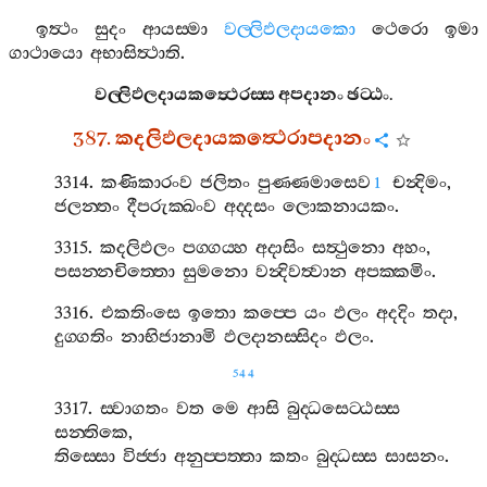
ඉත්‍ථං
සුදං
ආයස‍්මා
වල‍්ලිඵලදායකො
ථෙරො
ඉමා
ගාථායො
අභාසිත්‍ථාති
.
වල‍්ලිඵලදායකත්‍ථෙරස‍්ස
අපදානං
ඡට‍්ඨං
.
387.
කදලිඵලදායකත්‍ථෙරාපදානං
3314.
කණිකාරංව
ජලිතං
පුණ‍්ණමාසෙව
චන්‍දිමං
,
1
ජලන‍්තං
දීපරුක‍්ඛංව
අද‍්දසං
ලොකනායකං
.
3315.
කදලිඵලං
පග‍්ගය‍්හ
අදාසිං
සත්‍ථුනො
අහං
,
පසන‍්නචිත‍්තො
සුමනො
වන්‍දිවත්‍වාන
අපක‍්කමිං
.
3316.
එකතිංසෙ
ඉතො
කප‍්පෙ
යං
ඵලං
අදදිං
තදා
,
දුග‍්ගතිං
නාභිජානාමි
ඵලදානස‍්සිදං
ඵලං
.
544
3317.
ස‍්වාගතං
වත
මෙ
ආසි
බුද‍්ධසෙට‍්ඨස‍්ස
සන‍්තිකෙ
,
තිස‍්සො
විජ‍්ජා
අනුප‍්පත‍්තා
කතං
බුද‍්ධස‍්ස
සාසනං
.