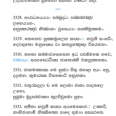
උදග‍්ගචිත‍්තො
සුමනො
අකාසිං
පණිධිං
තදා
.
546
3328.
ආරාධයෙය්‍යං
සම‍්බුද‍්ධං
පබ‍්බජ‍්ජඤ‍්ච
ලභෙය්‍යහං
,
අනුත‍්තරඤ‍්ච
නිබ‍්බානං
ඵුසෙය්‍යං
සන‍්තිමුත‍්තමං
.
3329.
තෙනෙව
සුක‍්කමූලෙන
කප‍්පං
නවුති
සංසරිං
,
1
දෙවභූතො
මනුස‍්සො
වා
කතපුඤ‍්ඤො
විරොචහං
.
3330.
තතො
කම‍්මාවසෙසෙන
ඉධ
පච‍්ඡිමකෙ
භවෙ
,
චම‍්පායං
අග‍්ගසෙට‍්ඨිස‍්ස
ජාතොම‍්හි
එකපුත‍්තකො
.
3331.
ජාතමත‍්තස‍්ස
මෙ
සුත්‍වා
පිතු
ඡන්‍දො
අයං
අහු
,
දදාමහං
කුමාරස‍්ස
වීසකොටි
අනූනකා
.
3332.
චතුරඞ‍්ගුලා
ච
මෙ
ලොමා
ජාතා
පාදතලෙ
උභො
,
සුඛුමා
මුදුසම‍්ඵස‍්සා
තූලපිචුසමා
සුභා
.
3333.
අතීතා
නවුතී
කප‍්පා
අයමෙකොව
උත‍්තරි
,
2
නාභිජානාමි
නික‍්ඛිත‍්තෙ
පාදෙ
භූම්‍යා
අසන්‍ථතෙ
.