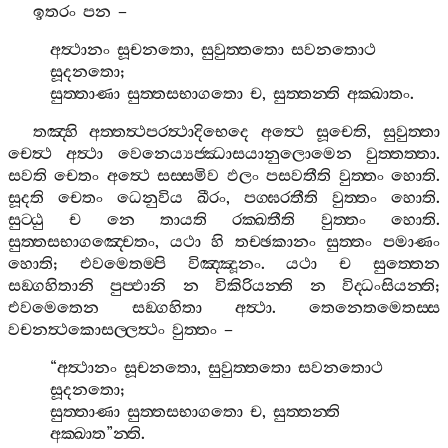
ඉතරං
පන
–
අත්‍ථානං
සූචනතො
,
සුවුත‍්තතො
සවනතොථ
සූදනතො
;
සුත‍්තාණා
සුත‍්තසභාගතො
ච
,
සුත‍්තන‍්ති
අක‍්ඛාතං
.
තඤ‍්හි
අත‍්තත්‍ථපරත්‍ථාදිභෙදෙ
අත්‍ථෙ
සූචෙති
,
සුවුත‍්තා
චෙත්‍ථ
අත්‍ථා
වෙනෙය්‍යජ‍්ඣාසයානුලොමෙන
වුත‍්තත‍්තා
.
සවති
චෙතං
අත්‍ථෙ
සස‍්සමිව
ඵලං
පසවතීති
වුත‍්තං
හොති
.
සූදති
චෙතං
ධෙනුවිය
ඛීරං
,
පග‍්ඝරතීති
වුත‍්තං
හොති
.
සුට‍්ඨු
ච
නෙ
තායති
රක‍්ඛතීති
වුත‍්තං
හොති
.
සුත‍්තසභාගඤ‍්චෙතං
,
යථා
හි
තච‍්ඡකානං
සුත‍්තං
පමාණං
හොති
;
එවමෙතම‍්පි
විඤ‍්ඤූනං
.
යථා
ච
සුත‍්තෙන
සඞ‍්ගහිතානි
පුප‍්ඵානි
න
විකිරියන‍්ති
න
විද‍්ධංසියන‍්ති
;
එවමෙතෙන
සඞ‍්ගහිතා
අත්‍ථා
.
තෙනෙතමෙතස‍්ස
වචනත්‍ථකොසල‍්ලත්‍ථං
වුත‍්තං
–
“
අත්‍ථානං
සූචනතො
,
සුවුත‍්තතො
සවනතොථ
සූදනතො
;
සුත‍්තාණා
සුත‍්තසභාගතො
ච
,
සුත‍්තන‍්ති
අක‍්ඛාත
”
න‍්ති
.