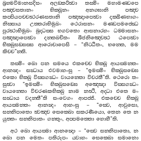
බ්‍රහ‍්මවිමානසදිසං
අලඞ‍්කරිත්‍වා
තස‍්මිං
මහාමණ‍්ඩපෙ
පඤ‍්චසතානං
භික‍්ඛූනං
අනග‍්ඝානි
පඤ‍්ච
කප‍්පියපච‍්චත්‍ථරණසතානි
පඤ‍්ඤාපෙත්‍වා
දක‍්ඛිණභාගං
නිස‍්සාය
උත‍්තරාභිමුඛං
ථෙරාසනං
මණ‍්ඩපමජ‍්ඣෙ
පුරත්‍ථාභිමුඛං
බුද‍්ධස‍්ස
භගවතො
ආසනාරහං
ධම‍්මාසනං
පඤ‍්ඤාපෙත්‍වා
දන‍්තඛචිතං
බීජනිඤ‍්චෙත්‍ථ
ඨපෙත්‍වා
භික‍්ඛුසඞ‍්ඝස‍්ස
ආරොචාපෙසි
– “
නිට‍්ඨිතං
,
භන‍්තෙ
,
මම
කිච‍්ච
”
න‍්ති
.
තස‍්මිං
ඛො
පන
සමයෙ
එකච‍්චෙ
භික‍්ඛූ
ආයස‍්මන‍්තං
ආනන්‍දං
සන්‍ධාය
එවමාහංසු
– “
ඉමස‍්මිං
භික‍්ඛුසඞ‍්ඝෙ
එකො
භික‍්ඛු
විස‍්සගන්‍ධං
වායන‍්තො
විචරතී
”
ති
.
ථෙරො
තං
සුත්‍වා
“
ඉමස‍්මිං
භික‍්ඛුසඞ‍්ඝෙ
අඤ‍්ඤො
විස‍්සගන්‍ධං
වායන‍්තො
විචරණකභික‍්ඛු
නාම
නත්‍ථි
,
අද‍්ධා
එතෙ
මං
සන්‍ධාය
වදන‍්තී
”
ති
සංවෙගං
ආපජ‍්ජි
.
එකච‍්චෙ
භික‍්ඛූ
ආයස‍්මන‍්තං
ආනන්‍දං
ආහංසු
– “
ස‍්වෙ
,
ආවුසො
,
සන‍්නිපාතො
ත්‍වඤ‍්ච
සෙක‍්ඛො
සකරණීයො
,
තෙන
තෙ
න
යුත‍්තං
සන‍්නිපාතං
ගන‍්තුං
,
අප‍්පමත‍්තො
හොහී
”
ති
.
අථ
ඛො
ආයස‍්මා
ආනන්‍දො
– “
ස‍්වෙ
සන‍්නිපාතො
,
න
ඛො
පන
මෙතං
පතිරූපං
ය‍්වාහං
සෙක‍්ඛො
සමානො