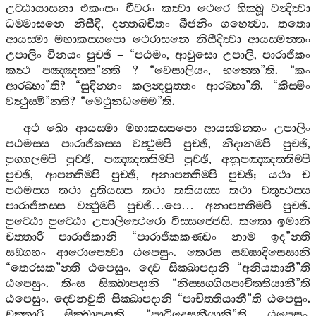
උට‍්ඨායාසනා
එකංසං
චීවරං
කත්‍වා
ථෙරෙ
භික‍්ඛූ
වන්‍දිත්‍වා
ධම‍්මාසනෙ
නිසීදි
,
දන‍්තඛචිතං
බීජනිං
ගහෙත්‍වා
.
තතො
ආයස‍්මා
මහාකස‍්සපො
ථෙරාසනෙ
නිසීදිත්‍වා
ආයස‍්මන‍්තං
උපාලිං
විනයං
පුච‍්ඡි
– “
පඨමං
,
ආවුසො
උපාලි
,
පාරාජිකං
කත්‍ථ
පඤ‍්ඤත‍්ත
”
න‍්ති
? “
වෙසාලියං
,
භන‍්තෙ
”
ති
. “
කං
ආරබ‍්භා
”
ති
? “
සුදින‍්නං
කලන්‍දපුත‍්තං
ආරබ‍්භා
”
ති
. “
කිස‍්මිං
වත්‍ථුස‍්මි
”
න‍්ති
? “
මෙථුනධම‍්මෙ
”
ති
.
අථ
ඛො
ආයස‍්මා
මහාකස‍්සපො
ආයස‍්මන‍්තං
උපාලිං
පඨමස‍්ස
පාරාජිකස‍්ස
වත්‍ථුම‍්පි
පුච‍්ඡි
,
නිදානම‍්පි
පුච‍්ඡි
,
පුග‍්ගලම‍්පි
පුච‍්ඡි
,
පඤ‍්ඤත‍්තිම‍්පි
පුච‍්ඡි
,
අනුපඤ‍්ඤත‍්තිම‍්පි
පුච‍්ඡි
,
ආපත‍්තිම‍්පි
පුච‍්ඡි
,
අනාපත‍්තිම‍්පි
පුච‍්ඡි
;
යථා
ච
පඨමස‍්ස
තථා
දුතියස‍්ස
තථා
තතියස‍්ස
තථා
චතුත්‍ථස‍්ස
පාරාජිකස‍්ස
වත්‍ථුම‍්පි
පුච‍්ඡි
…
පෙ
…
අනාපත‍්තිම‍්පි
පුච‍්ඡි
.
පුට‍්ඨො
පුට‍්ඨො
උපාලිත්‍ථෙරො
විස‍්සජ‍්ජෙසි
.
තතො
ඉමානි
චත‍්තාරි
පාරාජිකානි
“
පාරාජිකකණ‍්ඩං
නාම
ඉද
”
න‍්ති
සඞ‍්ගහං
ආරොපෙත්‍වා
ඨපෙසුං
.
තෙරස
සඞ‍්ඝාදිසෙසානි
“
තෙරසක
”
න‍්ති
ඨපෙසුං
.
ද‍්වෙ
සික‍්ඛාපදානි
“
අනියතානී
”
ති
ඨපෙසුං
.
තිංස
සික‍්ඛාපදානි
“
නිස‍්සග‍්ගියපාචිත‍්තියානී
”
ති
ඨපෙසුං
.
ද‍්වෙනවුති
සික‍්ඛාපදානි
“
පාචිත‍්තියානී
”
ති
ඨපෙසුං
.
චත‍්තාරි
සික‍්ඛාපදානි
“
පාටිදෙසනීයානී
”
ති
ඨපෙසුං
.