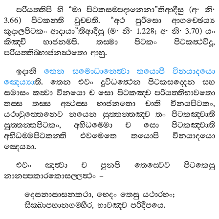
පරියත‍්තිපි
හි
“
මා
පිටකසම‍්පදානෙනා
”
තිආදීසු
(
අ
·
නි
·
3.66)
පිටකන‍්ති
වුච‍්චති
. “
අථ
පුරිසො
ආගච‍්ඡෙය්‍ය
කුදාලපිටකං
ආදායා
”
තිආදීසු
(
ම
·
නි
· 1.228;
අ
·
නි
· 3.70)
යං
කිඤ‍්චි
භාජනම‍්පි
.
තස‍්මා
පිටකං
පිටකත්‍ථවිදූ
,
පරියත‍්තිබ‍්භාජනත්‍ථතො
ආහු
.
ඉදානි
තෙන
සමොධානෙත්‍වා
තයොපි
විනයාදයො
ඤෙය්‍යා
ති
.
තෙන
එවං
දුවිධත්‍ථෙන
පිටකසද‍්දෙන
සහ
සමාසං
කත්‍වා
විනයො
ච
සො
පිටකඤ‍්ච
පරියත‍්තිභාවතො
තස‍්ස
තස‍්ස
අත්‍ථස‍්ස
භාජනතො
චාති
විනයපිටකං
,
යථාවුත‍්තෙනෙව
නයෙන
සුත‍්තන‍්තඤ‍්ච
තං
පිටකඤ‍්චාති
සුත‍්තන‍්තපිටකං
,
අභිධම‍්මො
ච
සො
පිටකඤ‍්චාති
අභිධම‍්මපිටකන‍්ති
එවමෙතෙ
තයොපි
විනයාදයො
ඤෙය්‍යා
.
එවං
ඤත්‍වා
ච
පුනපි
තෙස‍්වෙව
පිටකෙසු
නානප‍්පකාරකොසල‍්ලත්‍ථං
–
දෙසනාසාසනකථා
,
භෙදං
තෙසු
යථාරහං
;
සික‍්ඛාපහානගම‍්භීර
,
භාවඤ‍්ච
පරිදීපයෙ
.