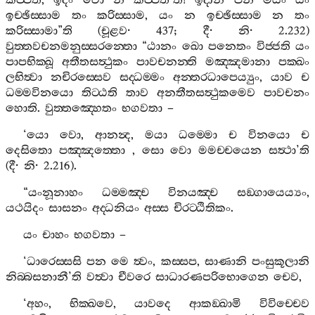
කප‍්පති
,
ඉදං
වො
න
කප‍්පතී
’
ති
!
ඉදානි
පන
මයං
යං
ඉච‍්ඡිස‍්සාම
තං
කරිස‍්සාම
,
යං
න
ඉච‍්ඡිස‍්සාම
න
තං
කරිස‍්සාමා
”
ති
(
චූළව
· 437;
දී
·
නි
· 2.232)
වුත‍්තවචනමනුස‍්සරන‍්තො
“
ඨානං
ඛො
පනෙතං
විජ‍්ජති
යං
පාපභික‍්ඛූ
අතීතසත්‍ථුකං
පාවචනන‍්ති
මඤ‍්ඤමානා
පක‍්ඛං
ලභිත්‍වා
නචිරස‍්සෙව
සද‍්ධම‍්මං
අන‍්තරධාපෙය්‍යුං
,
යාව
ච
ධම‍්මවිනයො
තිට‍්ඨති
තාව
අනතීතසත්‍ථුකමෙව
පාවචනං
හොති
.
වුත‍්තඤ‍්හෙතං
භගවතා
–
‘
යො
වො
,
ආනන්‍ද
,
මයා
ධම‍්මො
ච
විනයො
ච
දෙසිතො
පඤ‍්ඤත‍්තො
,
සො
වො
මමච‍්චයෙන
සත්‍ථා
’
ති
(
දී
·
නි
· 2.216).
“
යංනූනාහං
ධම‍්මඤ‍්ච
විනයඤ‍්ච
සඞ‍්ගායෙය්‍යං
,
යථයිදං
සාසනං
අද‍්ධනියං
අස‍්ස
චිරට‍්ඨිතිකං
.
යං
චාහං
භගවතා
–
‘
ධාරෙස‍්සසි
පන
මෙ
ත්‍වං
,
කස‍්සප
,
සාණානි
පංසුකූලානි
නිබ‍්බසනානී
’
ති
වත්‍වා
චීවරෙ
සාධාරණපරිභොගෙන
චෙව
,
‘
අහං
,
භික‍්ඛවෙ
,
යාවදෙ
ආකඞ‍්ඛාමි
විවිච‍්චෙව