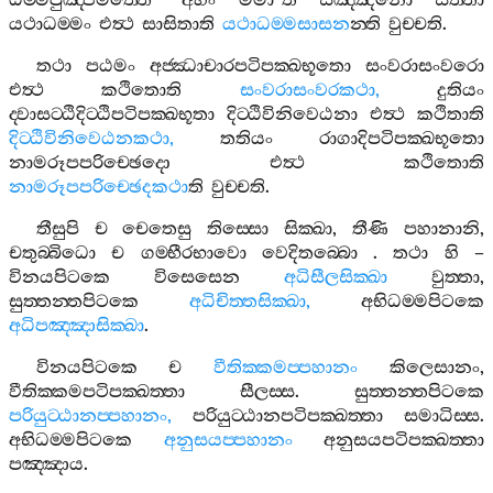
ධම‍්මපුඤ‍්ජමත‍්තෙ
“
අහං
මමා
”
ති
සඤ‍්ඤිනො
සත‍්තා
යථාධම‍්මං
එත්‍ථ
සාසිතාති
යථාධම‍්මසාසන
න‍්ති
වුච‍්චති
.
තථා
පඨමං
අජ‍්ඣාචාරපටිපක‍්ඛභූතො
සංවරාසංවරො
එත්‍ථ
කථිතොති
සංවරාසංවරකථා
,
දුතියං
ද‍්වාසට‍්ඨිදිට‍්ඨිපටිපක‍්ඛභූතා
දිට‍්ඨිවිනිවෙඨනා
එත්‍ථ
කථිතාති
දිට‍්ඨිවිනිවෙඨනකථා
,
තතියං
රාගාදිපටිපක‍්ඛභූතො
නාමරූපපරිච‍්ඡෙදො
එත්‍ථ
කථිතොති
නාමරූපපරිච‍්ඡෙදකථා
ති
වුච‍්චති
.
තීසුපි
ච
චෙතෙසු
තිස‍්සො
සික‍්ඛා
,
තීණි
පහානානි
,
චතුබ‍්බිධො
ච
ගම‍්භීරභාවො
වෙදිතබ‍්බො
.
තථා
හි
–
විනයපිටකෙ
විසෙසෙන
අධිසීලසික‍්ඛා
වුත‍්තා
,
සුත‍්තන‍්තපිටකෙ
අධිචිත‍්තසික‍්ඛා
,
අභිධම‍්මපිටකෙ
අධිපඤ‍්ඤාසික‍්ඛා
.
විනයපිටකෙ
ච
වීතික‍්කමප‍්පහානං
කිලෙසානං
,
වීතික‍්කමපටිපක‍්ඛත‍්තා
සීලස‍්ස
.
සුත‍්තන‍්තපිටකෙ
පරියුට‍්ඨානප‍්පහානං
,
පරියුට‍්ඨානපටිපක‍්ඛත‍්තා
සමාධිස‍්ස
.
අභිධම‍්මපිටකෙ
අනුසයප‍්පහානං
අනුසයපටිපක‍්ඛත‍්තා
පඤ‍්ඤාය
.