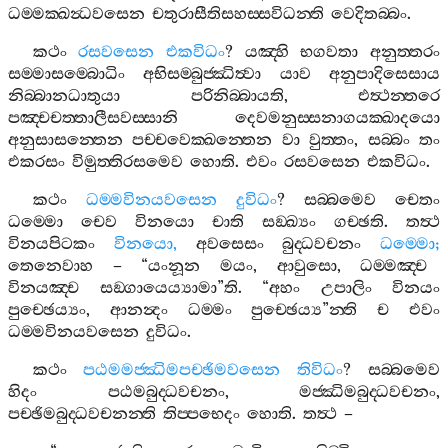
ධම‍්මක‍්ඛන්‍ධවසෙන
චතුරාසීතිසහස‍්සවිධන‍්ති
වෙදිතබ‍්බං
.
කථං
රසවසෙන
එකවිධං
?
යඤ‍්හි
භගවතා
අනුත‍්තරං
සම‍්මාසම‍්බොධිං
අභිසම‍්බුජ‍්ඣිත්‍වා
යාව
අනුපාදිසෙසාය
නිබ‍්බානධාතුයා
පරිනිබ‍්බායති
,
එත්‍ථන‍්තරෙ
පඤ‍්චචත‍්තාලීසවස‍්සානි
දෙවමනුස‍්සනාගයක‍්ඛාදයො
අනුසාසන‍්තෙන
පච‍්චවෙක‍්ඛන‍්තෙන
වා
වුත‍්තං
,
සබ‍්බං
තං
එකරසං
විමුත‍්තිරසමෙව
හොති
.
එවං
රසවසෙන
එකවිධං
.
කථං
ධම‍්මවිනයවසෙන
දුවිධං
?
සබ‍්බමෙව
චෙතං
ධම‍්මො
චෙව
විනයො
චාති
සඞ‍්ඛ්‍යං
ගච‍්ඡති
.
තත්‍ථ
විනයපිටකං
විනයො
,
අවසෙසං
බුද‍්ධවචනං
ධම‍්මො
;
තෙනෙවාහ
– “
යංනූන
මයං
,
ආවුසො
,
ධම‍්මඤ‍්ච
විනයඤ‍්ච
සඞ‍්ගායෙය්‍යාමා
”
ති
. “
අහං
උපාලිං
විනයං
පුච‍්ඡෙය්‍යං
,
ආනන්‍දං
ධම‍්මං
පුච‍්ඡෙය්‍ය
”
න‍්ති
ච
එවං
ධම‍්මවිනයවසෙන
දුවිධං
.
කථං
පඨමමජ‍්ඣිමපච‍්ඡිමවසෙන
තිවිධං
?
සබ‍්බමෙව
හිදං
පඨමබුද‍්ධවචනං
,
මජ‍්ඣිමබුද‍්ධවචනං
,
පච‍්ඡිමබුද‍්ධවචනන‍්ති
තිප‍්පභෙදං
හොති
.
තත්‍ථ
–