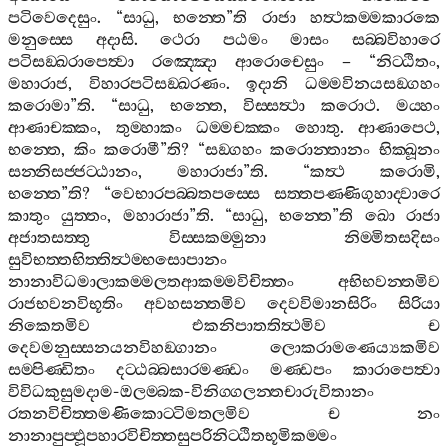
පටිවෙදෙසුං
. “
සාධු
,
භන‍්තෙ
”
ති
රාජා
හත්‍ථකම‍්මකාරකෙ
මනුස‍්සෙ
අදාසි
.
ථෙරා
පඨමං
මාසං
සබ‍්බවිහාරෙ
පටිසඞ‍්ඛරාපෙත්‍වා
රඤ‍්ඤො
ආරොචෙසුං
– “
නිට‍්ඨිතං
,
මහාරාජ
,
විහාරපටිසඞ‍්ඛරණං
.
ඉදානි
ධම‍්මවිනයසඞ‍්ගහං
කරොමා
”
ති
. “
සාධු
,
භන‍්තෙ
,
විස‍්සත්‍ථා
කරොථ
.
මය‍්හං
ආණාචක‍්කං
,
තුම‍්හාකං
ධම‍්මචක‍්කං
හොතු
.
ආණාපෙථ
,
භන‍්තෙ
,
කිං
කරොමී
”
ති
? “
සඞ‍්ගහං
කරොන‍්තානං
භික‍්ඛූනං
සන‍්නිසජ‍්ජට‍්ඨානං
,
මහාරාජා
”
ති
. “
කත්‍ථ
කරොමි
,
භන‍්තෙ
”
ති
? “
වෙභාරපබ‍්බතපස‍්සෙ
සත‍්තපණ‍්ණිගුහාද‍්වාරෙ
කාතුං
යුත‍්තං
,
මහාරාජා
”
ති
. “
සාධු
,
භන‍්තෙ
”
ති
ඛො
රාජා
අජාතසත‍්තු
විස‍්සකම‍්මුනා
නිම‍්මිතසදිසං
සුවිභත‍්තභිත‍්තිත්‍ථම‍්භසොපානං
නානාවිධමාලාකම‍්මලතආකම‍්මවිචිත‍්තං
අභිභවන‍්තමිව
රාජභවනවිභූතිං
අවහසන‍්තමිව
දෙවවිමානසිරිං
සිරියා
නිකෙතමිව
එකනිපාතතිත්‍ථමිව
ච
දෙවමනුස‍්සනයනවිහඞ‍්ගානං
ලොකරාමණෙය්‍යකමිව
සම‍්පිණ‍්ඩිතං
දට‍්ඨබ‍්බසාරමණ‍්ඩං
මණ‍්ඩපං
කාරාපෙත්‍වා
විවිධකුසුමදාම
-
ඔලම‍්බක
-
විනිග‍්ගලන‍්තචාරුවිතානං
රතනවිචිත‍්තමණිකොට‍්ටිමතලමිව
ච
නං
නානාපුප‍්ඵූපහාරවිචිත‍්තසුපරිනිට‍්ඨිතභූමිකම‍්මං