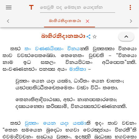
බාහිරනිදානකථා
බාහිරනිදානකථා
තත්‍ථ
තං
වණ‍්ණයිස‍්සං
විනය
න‍්ති
වුත‍්තත‍්තා
විනයො
තාව
වවත්‍ථපෙතබ‍්බො
.
තෙනෙතං
වුච‍්චති
– “
විනයො
නාම
ඉධ
සකලං
විනයපිටකං
අධිප‍්පෙත
”
න‍්ති
.
සංවණ‍්ණනත්‍ථං
පනස‍්ස
අයං
මාතිකා
–
වුත‍්තං
යෙන
යදා
යස‍්මා
,
ධාරිතං
යෙන
චාභතං
;
යත්‍ථප‍්පතිට‍්ඨිතචෙතමෙතං
වත්‍වා
විධිං
තතො
.
තෙනාතිආදිපාඨස‍්ස
,
අත්‍ථං
නානප‍්පකාරතො
;
දස‍්සයන‍්තො
කරිස‍්සාමි
,
විනයස‍්සත්‍ථවණ‍්ණනන‍්ති
.
තත්‍ථ
වුත‍්තං
යෙන
යදා
යස‍්මා
ති
ඉදං
තාව
වචනං
“
තෙන
සමයෙන
බුද‍්ධො
භගවා
වෙරඤ‍්ජායං
විහරතී
”
ති
එවමාදිවචනං
සන්‍ධාය
වුත‍්තං
.
ඉදඤ‍්හි
බුද‍්ධස‍්ස
භගවතො