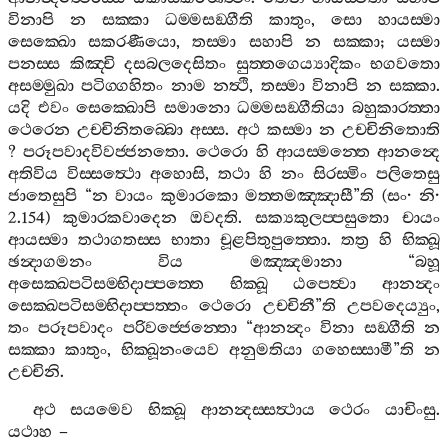
විනාපි
න
සක‍්කා
ධම‍්මසඞ‍්ගීති
කාතුං
,
සො
හායස‍්මා
සෙක‍්ඛො
සකරණීයො
,
තස‍්මා
සහාපි
න
සක‍්කා
;
යස‍්මා
පනස‍්ස
කිඤ‍්චි
දසබලදෙසිතං
සුත‍්තගෙය්‍යාදිකං
භගවතො
අසම‍්මුඛා
පටිග‍්ගහිතං
නාම
නත්‍ථි
,
තස‍්මා
විනාපි
න
සක‍්කා
.
යදි
එවං
සෙක‍්ඛොපි
සමානො
ධම‍්මසඞ‍්ගීතියා
බහුකාරත‍්තා
ථෙරෙන
උච‍්චිනිතබ‍්බො
අස‍්ස
.
අථ
කස‍්මා
න
උච‍්චිනිතොති
?
පරූපවාදවිවජ‍්ජනතො
.
ථෙරො
හි
ආයස‍්මන‍්තෙ
ආනන්‍දෙ
අතිවිය
විස‍්සත්‍ථො
අහොසි
,
තථා
හි
නං
සිරස‍්මිං
පලිතෙසු
ජාතෙසුපි
“
න
වායං
කුමාරකො
මත‍්තමඤ‍්ඤාසී
”
ති
(
සං
·
නි
·
2.154)
කුමාරකවාදෙන
ඔවදති
.
සක්‍යකුලප‍්පසුතො
චායං
ආයස‍්මා
තථාගතස‍්ස
භාතා
චූළපිතුපුත‍්තො
.
තත්‍ර
හි
භික‍්ඛූ
ඡන්‍දාගමනං
විය
මඤ‍්ඤමානා
“
බහූ
අසෙක‍්ඛපටිසම‍්භිදාප‍්පත‍්තෙ
භික‍්ඛූ
ඨපෙත්‍වා
ආනන්‍දං
සෙක‍්ඛපටිසම‍්භිදාප‍්පත‍්තං
ථෙරො
උච‍්චිනී
”
ති
උපවදෙය්‍යුං
,
තං
පරූපවාදං
පරිවජ‍්ජෙන‍්තො
“
ආනන්‍දං
විනා
සඞ‍්ගීති
න
සක‍්කා
කාතුං
,
භික‍්ඛූනංයෙව
අනුමතියා
ගහෙස‍්සාමී
”
ති
න
උච‍්චිනි
.
අථ
සයමෙව
භික‍්ඛූ
ආනන්‍දස‍්සත්‍ථාය
ථෙරං
යාචිංසු
.
යථාහ
–