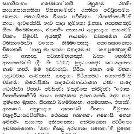
සන‍්නිපාතං
ගච‍්ඡෙය්‍ය
”
න‍්ති
බහුදෙව
රත‍්තිං
කායගතායසතියා
වීතිනාමෙත්‍වා
රත‍්තියා
පච‍්චූසසමයං
චඞ‍්කමා
ඔරොහිත්‍වා
විහාරං
පවිසිත්‍වා
“
නිපජ‍්ජිස‍්සාමී
”
ති
කායං
ආවජ‍්ජෙසි
.
ද‍්වෙ
පාදා
භූමිතො
මුත‍්තා
,
අප‍්පත‍්තඤ‍්ච
සීසං
බිම‍්බොහනං
,
එතස‍්මිං
අන‍්තරෙ
අනුපාදාය
ආසවෙහි
චිත‍්තං
විමුච‍්චි
.
අයඤ‍්හි
ආයස‍්මා
චඞ‍්කමෙන
බහි
වීතිනාමෙත්‍වා
විසෙසං
නිබ‍්බත‍්තෙතුං
අසක‍්කොන‍්තො
චින‍්තෙසි
– “
නනු
මං
භගවා
එතදවොච
– ‘
කතපුඤ‍්ඤොසි
ත්‍වං
,
ආනන්‍ද
,
පධානමනුයුඤ‍්ජ
;
ඛිප‍්පං
හොහිසි
අනාසවො
’
ති
(
දී
·
නි
· 2.207).
බුද‍්ධානඤ‍්ච
කථාදොසො
නාම
නත්‍ථි
.
මම
අච‍්චාරද‍්ධං
වීරියං
තෙන
මෙ
චිත‍්තං
උද‍්ධච‍්චාය
සංවත‍්තති
.
හන්‍දාහං
වීරියසමථං
යොජෙමී
”
ති
චඞ‍්කමා
ඔරොහිත්‍වා
පාදධොවනට‍්ඨානෙ
ඨත්‍වා
පාදෙ
ධොවිත්‍වා
විහාරං
පවිසිත්‍වා
මඤ‍්චකෙ
නිසීදිත්‍වා
“
ථොකං
විස‍්සමිස‍්සාමී
”
ති
කායං
මඤ‍්චකෙ
උපනාමෙසි
.
ද‍්වෙ
පාදා
භූමිතො
මුත‍්තා
,
සීසඤ‍්ච
බිම‍්බොහනං
අසම‍්පත‍්තං
.
එතස‍්මිං
අන‍්තරෙ
අනුපාදාය
ආසවෙහි
චිත‍්තං
විමුත‍්තං
,
චතුඉරියාපථවිරහිතං
ථෙරස‍්ස
අරහත‍්තං
අහොසි
.
තෙන
ඉමස‍්මිං
සාසනෙ
අනිපන‍්නො
අනිසින‍්නො
අට‍්ඨිතො
අචඞ‍්කමන‍්තො
“
කො
භික‍්ඛු
අරහත‍්තං
පත‍්තො
”
ති
වුත‍්තෙ