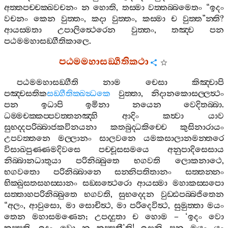
අත‍්තපච‍්චක‍්ඛවචනං
න
හොති
,
තස‍්මා
වත‍්තබ‍්බමෙතං
“
ඉදං
වචනං
කෙන
වුත‍්තං
,
කදා
වුත‍්තං
,
කස‍්මා
ච
වුත‍්ත
”
න‍්ති
?
ආයස‍්මතා
උපාලිත්‍ථෙරෙන
වුත‍්තං
,
තඤ‍්ච
පන
පඨමමහාසඞ‍්ගීතිකාලෙ
.
පඨමමහාසඞ‍්ගීතිකථා
පඨමමහාසඞ‍්ගීති
නාම
චෙසා
කිඤ‍්චාපි
පඤ‍්චසතික
සඞ‍්ගීතික‍්ඛන්‍ධකෙ
වුත‍්තා
,
නිදානකොසල‍්ලත්‍ථං
පන
ඉධාපි
ඉමිනා
නයෙන
වෙදිතබ‍්බා
.
ධම‍්මචක‍්කප‍්පවත‍්තනඤ‍්හි
ආදිං
කත්‍වා
යාව
සුභද‍්දපරිබ‍්බාජකවිනයනා
කතබුද‍්ධකිච‍්චෙ
කුසිනාරායං
උපවත‍්තනෙ
මල‍්ලානං
සාලවනෙ
යමකසාලානමන‍්තරෙ
විසාඛපුණ‍්ණමදිවසෙ
පච‍්චූසසමයෙ
අනුපාදිසෙසාය
නිබ‍්බානධාතුයා
පරිනිබ‍්බුතෙ
භගවති
ලොකනාථෙ
,
භගවතො
පරිනිබ‍්බානෙ
සන‍්නිපතිතානං
සත‍්තන‍්නං
භික‍්ඛුසතසහස‍්සානං
සඞ‍්ඝත්‍ථෙරො
ආයස‍්මා
මහාකස‍්සපො
සත‍්තාහපරිනිබ‍්බුතෙ
භගවති
,
සුභද‍්දෙන
වුඩ‍්ඪපබ‍්බජිතෙන
“
අලං
,
ආවුසො
,
මා
සොචිත්‍ථ
,
මා
පරිදෙවිත්‍ථ
,
සුමුත‍්තා
මයං
තෙන
මහාසමණෙන
;
උපද‍්දුතා
ච
හොම
– ‘
ඉදං
වො