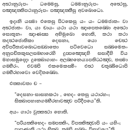
අත්‍ථානුරූපං
ධම‍්මෙසු
,
ධම‍්මානුරූපං
අත්‍ථෙසු
,
පඤ‍්ඤත‍්තිපථානුරූපං
පඤ‍්ඤත‍්තීසු
අවබොධො
.
ඉදානි
යස‍්මා
එතෙසු
පිටකෙසු
යං
යං
ධම‍්මජාතං
වා
අත්‍ථජාතං
වා
,
යා
චායං
යථා
යථා
ඤාපෙතබ‍්බො
අත්‍ථො
සොතූනං
ඤාණස‍්ස
අභිමුඛො
හොති
,
තථා
තථා
තදත්‍ථජොතිකා
දෙසනා
,
යො
චෙත්‍ථ
අවිපරීතාවබොධසඞ‍්ඛාතො
පටිවෙධො
සබ‍්බමෙතං
අනුපචිතකුසලසම‍්භාරෙහි
දුප‍්පඤ‍්ඤෙහි
සසාදීහි
විය
මහාසමුද‍්දො
දුක‍්ඛොගාහං
අලබ‍්භනෙය්‍යපතිට‍්ඨඤ‍්ච
,
තස‍්මා
ගම‍්භීරං
.
එවම‍්පි
එකමෙකස‍්මිං
එත්‍ථ
චතුබ‍්බිධොපි
ගම‍්භීරභාවො
වෙදිතබ‍්බො
.
එත‍්තාවතා
ච
–
“
දෙසනා
-
සාසනකථා
,
භෙදං
තෙසු
යථාරහං
;
සික‍්ඛාපහානගම‍්භීරභාවඤ‍්ච
පරිදීපයෙ
”
ති
.
අයං
ගාථා
වුත‍්තත්‍ථා
හොති
.
“
පරියත‍්තිභෙදං
සම‍්පත‍්තිං
,
විපත‍්තිඤ‍්චාපි
යං
යහිං
;
පාපුණාති
යථා
භික‍්ඛු
,
තම‍්පි
සබ‍්බං
විභාවයෙ
”
ති
.