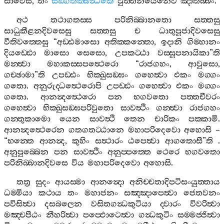
සාවෙසි
,
තං
සඞ‍්ගීතික‍්ඛන්‍ධකෙ
වුත‍්තනයෙනෙව
ඤාතබ‍්බං
.
අථ
තථාගතස‍්ස
පරිනිබ‍්බානතො
සත‍්තසු
සාධුකීළනදිවසෙසු
සත‍්තසු
ච
ධාතුපූජාදිවසෙසු
වීතිවත‍්තෙසු
“
අඩ‍්ඪමාසො
අතික‍්කන‍්තො
,
ඉදානි
ගිම‍්හානං
දියඩ‍්ඪො
මාසො
සෙසො
,
උපකට‍්ඨා
වස‍්සූපනායිකා
”
ති
මන‍්ත්‍වා
මහාකස‍්සපත්‍ථෙරො
“
රාජගහං
,
ආවුසො
,
ගච‍්ඡාමා
”
ති
උපඩ‍්ඪං
භික‍්ඛුසඞ‍්ඝං
ගහෙත්‍වා
එකං
මග‍්ගං
ගතො
.
අනුරුද‍්ධත්‍ථෙරොපි
උපඩ‍්ඪං
ගහෙත්‍වා
එකං
මග‍්ගං
ගතො
.
ආනන්‍දත්‍ථෙරො
පන
භගවතො
පත‍්තචීවරං
ගහෙත්‍වා
භික‍්ඛුසඞ‍්ඝපරිවුතො
සාවත්‍ථිං
ගන‍්ත්‍වා
රාජගහං
ගන‍්තුකාමො
යෙන
සාවත්‍ථි
තෙන
චාරිකං
පක‍්කාමි
.
ආනන්‍දත්‍ථෙරෙන
ගතගතට‍්ඨානෙ
මහාපරිදෙවො
අහොසි
–
“
භන‍්තෙ
ආනන්‍ද
,
කුහිං
සත්‍ථාරං
ඨපෙත්‍වා
ආගතොසී
”
ති
.
අනුපුබ‍්බෙන
පන
සාවත්‍ථිං
අනුප‍්පත‍්තෙ
ථෙරෙ
භගවතො
පරිනිබ‍්බානදිවසෙ
විය
මහාපරිදෙවො
අහොසි
.
තත්‍ර
සුදං
ආයස‍්මා
ආනන්‍දො
අනිච‍්චතාදිපටිසංයුත‍්තාය
ධම‍්මියා
කථාය
තං
මහාජනං
සඤ‍්ඤාපෙත්‍වා
ජෙතවනං
පවිසිත්‍වා
දසබලෙන
වසිතගන්‍ධකුටියා
ද‍්වාරං
විවරිත්‍වා
මඤ‍්චපීඨං
නීහරිත්‍වා
පප‍්ඵොටෙත්‍වා
ගන්‍ධකුටිං
සම‍්මජ‍්ජිත්‍වා