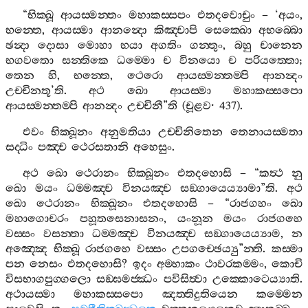
“
භික‍්ඛූ
ආයස‍්මන‍්තං
මහාකස‍්සපං
එතදවොචුං
– ‘
අයං
,
භන‍්තෙ
,
ආයස‍්මා
ආනන්‍දො
කිඤ‍්චාපි
සෙක‍්ඛො
අභබ‍්බො
ඡන්‍දා
දොසා
මොහා
භයා
අගතිං
ගන‍්තුං
,
බහු
චානෙන
භගවතො
සන‍්තිකෙ
ධම‍්මො
ච
විනයො
ච
පරියත‍්තො
;
තෙන
හි
,
භන‍්තෙ
,
ථෙරො
ආයස‍්මන‍්තම‍්පි
ආනන්‍දං
උච‍්චිනතූ
’
ති
.
අථ
ඛො
ආයස‍්මා
මහාකස‍්සපො
ආයස‍්මන‍්තම‍්පි
ආනන්‍දං
උච‍්චිනී
”
ති
(
චූළව
· 437).
එවං
භික‍්ඛූනං
අනුමතියා
උච‍්චිනිතෙන
තෙනායස‍්මතා
සද‍්ධිං
පඤ‍්ච
ථෙරසතානි
අහෙසුං
.
අථ
ඛො
ථෙරානං
භික‍්ඛූනං
එතදහොසි
– “
කත්‍ථ
නු
ඛො
මයං
ධම‍්මඤ‍්ච
විනයඤ‍්ච
සඞ‍්ගායෙය්‍යාමා
”
ති
.
අථ
ඛො
ථෙරානං
භික‍්ඛූනං
එතදහොසි
– “
රාජගහං
ඛො
මහාගොචරං
පහූතසෙනාසනං
,
යංනූන
මයං
රාජගහෙ
වස‍්සං
වසන‍්තා
ධම‍්මඤ‍්ච
විනයඤ‍්ච
සඞ‍්ගායෙය්‍යාම
,
න
අඤ‍්ඤෙ
භික‍්ඛූ
රාජගහෙ
වස‍්සං
උපගච‍්ඡෙය්‍යු
”
න‍්ති
.
කස‍්මා
පන
නෙසං
එතදහොසි
?
ඉදං
අම‍්හාකං
ථාවරකම‍්මං
,
කොචි
විසභාගපුග‍්ගලො
සඞ‍්ඝමජ‍්ඣං
පවිසිත්‍වා
උක‍්කොටෙය්‍යාති
.
අථායස‍්මා
මහාකස‍්සපො
ඤත‍්තිදුතියෙන
කම‍්මෙන