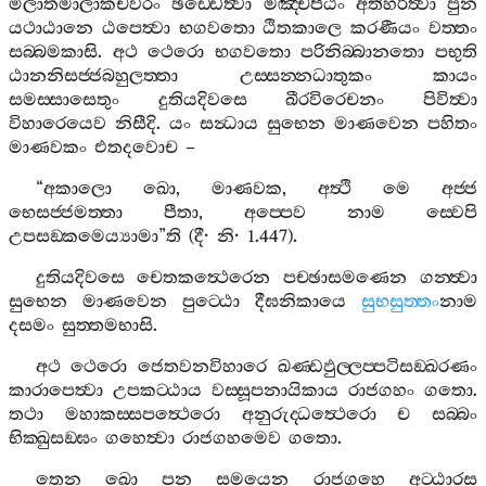
මිලාතමාලාකචවරං
ඡඩ‍්ඩෙත්‍වා
මඤ‍්චපීඨං
අතිහරිත්‍වා
පුන
යථාඨානෙ
ඨපෙත්‍වා
භගවතො
ඨිතකාලෙ
කරණීයං
වත‍්තං
සබ‍්බමකාසි
.
අථ
ථෙරො
භගවතො
පරිනිබ‍්බානතො
පභුති
ඨානනිසජ‍්ජබහුලත‍්තා
උස‍්සන‍්නධාතුකං
කායං
සමස‍්සාසෙතුං
දුතියදිවසෙ
ඛීරවිරෙචනං
පිවිත්‍වා
විහාරෙයෙව
නිසීදි
.
යං
සන්‍ධාය
සුභෙන
මාණවෙන
පහිතං
මාණවකං
එතදවොච
–
“
අකාලො
ඛො
,
මාණවක
,
අත්‍ථි
මෙ
අජ‍්ජ
භෙසජ‍්ජමත‍්තා
පීතා
,
අප‍්පෙව
නාම
ස‍්වෙපි
උපසඞ‍්කමෙය්‍යාමා
”
ති
(
දී
·
නි
· 1.447).
දුතියදිවසෙ
චෙතකත්‍ථෙරෙන
පච‍්ඡාසමණෙන
ගන‍්ත්‍වා
සුභෙන
මාණවෙන
පුට‍්ඨො
දීඝනිකායෙ
සුභසුත‍්තං
නාම
දසමං
සුත‍්තමභාසි
.
අථ
ථෙරො
ජෙතවනවිහාරෙ
ඛණ‍්ඩඵුල‍්ලප‍්පටිසඞ‍්ඛරණං
කාරාපෙත්‍වා
උපකට‍්ඨාය
වස‍්සූපනායිකාය
රාජගහං
ගතො
.
තථා
මහාකස‍්සපත්‍ථෙරො
අනුරුද‍්ධත්‍ථෙරො
ච
සබ‍්බං
භික‍්ඛුසඞ‍්ඝං
ගහෙත්‍වා
රාජගහමෙව
ගතො
.
තෙන
ඛො
පන
සමයෙන
රාජගහෙ
අට‍්ඨාරස