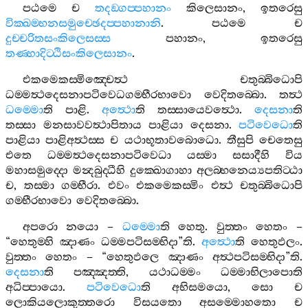
පඨමෙ
ච
තදඞ‍්ගප‍්පහානං
කිලෙසානං
,
ඉතරෙසු
වික‍්ඛම‍්භනසමුච‍්ඡෙදප‍්පහානානි
.
පඨමෙ
ච
දුච‍්චරිතසංකිලෙසස‍්ස
පහානං
,
ඉතරෙසු
තණ‍්හාදිට‍්ඨිසංකිලෙසානං
.
එකමෙකස‍්මිඤ‍්චෙත්‍ථ
චතුබ‍්බිධොපි
ධම‍්මත්‍ථදෙසනාපටිවෙධගම‍්භීරභාවො
වෙදිතබ‍්බො
.
තත්‍ථ
ධම‍්මො
ති
පාළි
.
අත්‍ථො
ති
තස‍්සායෙවත්‍ථො
.
දෙසනා
ති
තස‍්සා
මනසාවවත්‍ථාපිතාය
පාළියා
දෙසනා
.
පටිවෙධො
ති
පාළියා
පාළිඅත්‍ථස‍්ස
ච
යථාභූතාවබොධො
.
තීසුපි
චෙතෙසු
එතෙ
ධම‍්මත්‍ථදෙසනාපටිවෙධා
යස‍්මා
සසාදීහි
විය
මහාසමුද‍්දො
මන්‍දබුද‍්ධීහි
දුක‍්ඛොගාහා
අලබ‍්භනෙය්‍යපතිට‍්ඨා
ච
,
තස‍්මා
ගම‍්භීරා
.
එවං
එකමෙකස‍්මිං
එත්‍ථ
චතුබ‍්බිධොපි
ගම‍්භීරභාවො
වෙදිතබ‍්බො
.
අපරො
නයො
–
ධම‍්මො
ති
හෙතු
.
වුත‍්තං
හෙතං
–
“
හෙතුම‍්හි
ඤාණං
ධම‍්මපටිසම‍්භිදා
”
ති
.
අත්‍ථො
ති
හෙතුඵලං
.
වුත‍්තං
හෙතං
– “
හෙතුඵලෙ
ඤාණං
අත්‍ථපටිසම‍්භිදා
”
ති
.
දෙසනා
ති
පඤ‍්ඤත‍්ති
,
යථාධම‍්මං
ධම‍්මාභිලාපොති
අධිප‍්පායො
.
පටිවෙධො
ති
අභිසමයො
,
සො
ච
ලොකියලොකුත‍්තරො
විසයතො
අසම‍්මොහතො
ච