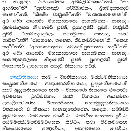
ච
නාළන්‍දං
රාජාගාරකෙ
අම‍්බලට‍්ඨිකාය
”
න‍්ති
. “
කං
ආරබ‍්භා
”
ති
? “
සුප‍්පියඤ‍්ච
පරිබ‍්බාජකං
,
බ්‍රහ‍්මදත‍්තඤ‍්ච
මාණව
”
න‍්ති
. “
කිස‍්මිං
වත්‍ථුස‍්මි
”
න‍්ති
? “
වණ‍්ණාවණ‍්ණෙ
”
ති
.
අථ
ඛො
ආයස‍්මා
මහාකස‍්සපො
ආයස‍්මන‍්තං
ආනන්‍දං
බ්‍රහ‍්මජාලස‍්ස
නිදානම‍්පි
පුච‍්ඡි
,
පුග‍්ගලම‍්පි
පුච‍්ඡි
,
වත්‍ථුම‍්පි
පුච‍්ඡි
. “
සාමඤ‍්ඤඵලං
පනාවුසො
ආනන්‍ද
,
කත්‍ථ
භාසිත
”
න‍්ති
? ‘
රාජගහෙ
,
භන‍්තෙ
,
ජීවකම‍්බවනෙ
”
ති
. “
කෙන
සද‍්ධි
”
න‍්ති
? “
අජාතසත‍්තුනා
වෙදෙහිපුත‍්තෙන
සද‍්ධි
”
න‍්ති
.
අථ
ඛො
ආයස‍්මා
මහාකස‍්සපො
ආයස‍්මන‍්තං
ආනන්‍දං
සාමඤ‍්ඤඵලස‍්ස
නිදානම‍්පි
පුච‍්ඡි
,
පුග‍්ගලම‍්පි
පුච‍්ඡි
.
එතෙනෙව
උපායෙන
පඤ‍්ච
නිකායෙ
පුච‍්ඡි
.
පඤ‍්චනිකායා
නාම
–
දීඝනිකායො
,
මජ‍්ඣිමනිකායො
,
සංයුත‍්තනිකායො
,
අඞ‍්ගුත‍්තරනිකායො
,
ඛුද‍්දකනිකායොති
.
තත්‍ථ
ඛුද‍්දකනිකායො
නාම
–
චත‍්තාරො
නිකායෙ
ඨපෙත්‍වා
,
අවසෙසං
බුද‍්ධවචනං
.
තත්‍ථ
විනයො
ආයස‍්මතා
උපාලිත්‍ථෙරෙන
විස‍්සජ‍්ජිතො
,
සෙසඛුද‍්දකනිකායො
චත‍්තාරො
ච
නිකායා
ආනන්‍දත්‍ථෙරෙන
.
තදෙතං
සබ‍්බම‍්පි
බුද‍්ධවචනං
රසවසෙන
එකවිධං
,
ධම‍්මවිනයවසෙන
දුවිධං
,
පඨමමජ‍්ඣිමපච‍්ඡිමවසෙන
තිවිධං
;
තථා
පිටකවසෙන
,
නිකායවසෙන
පඤ‍්චවිධං
,
අඞ‍්ගවසෙන
නවවිධං
,