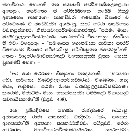
මහාවිහාරා
හොන‍්ති
.
තෙ
සබ‍්බෙපි
ඡඩ‍්ඩිතපතිතඋක‍්ලාපා
අහෙසුං
.
භගවතො
හි
පරිනිබ‍්බානෙ
සබ‍්බෙ
භික‍්ඛූ
අත‍්තනො
අත‍්තනො
පත‍්තචීවරං
ගහෙත්‍වා
විහාරෙ
ච
පරිවෙණෙ
ච
ඡඩ‍්ඩෙත්‍වා
අගමංසු
.
තත්‍ථ
ථෙරා
භගවතො
වචනපූජනත්‍ථං
තිත්‍ථියවාදපරිමොචනත්‍ථඤ‍්ච
“
පඨමං
මාසං
ඛණ‍්ඩඵුල‍්ලප‍්පටිසඞ‍්ඛරණං
කරොමා
”
ති
චින‍්තෙසුං
.
තිත්‍ථියා
හි
එවං
වදෙය්‍යුං
– “
සමණස‍්ස
ගොතමස‍්ස
සාවකා
සත්‍ථරි
ඨිතෙයෙව
විහාරෙ
පටිජග‍්ගිංසු
,
පරිනිබ‍්බුතෙ
ඡඩ‍්ඩෙසු
”
න‍්ති
.
තෙසං
වාදපරිමොචනත්‍ථඤ‍්ච
චින‍්තෙසුන‍්ති
වුත‍්තං
හොති
.
වුත‍්තම‍්පි
හෙතං
–
“
අථ
ඛො
ථෙරානං
භික‍්ඛූනං
එතදහොසි
– ‘
භගවතා
ඛො
,
ආවුසො
,
ඛණ‍්ඩඵුල‍්ලප‍්පටිසඞ‍්ඛරණං
වණ‍්ණිතං
.
හන්‍ද
මයං
,
ආවුසො
,
පඨමං
මාසං
ඛණ‍්ඩඵුල‍්ලප‍්පටිසඞ‍්ඛරණං
කරොම
,
මජ‍්ඣිමං
මාසං
සන‍්නිපතිත්‍වා
ධම‍්මඤ‍්ච
විනයඤ‍්ච
සඞ‍්ගායිස‍්සාමා
”
ති
(
චූළව
· 438).
තෙ
දුතියදිවසෙ
ගන‍්ත්‍වා
රාජද‍්වාරෙ
අට‍්ඨංසු
.
අජාතසත‍්තු
රාජා
ආගන‍්ත්‍වා
වන්‍දිත්‍වා
“
කිං
,
භන‍්තෙ
,
ආගතත්‍ථා
”
ති
අත‍්තනා
කත‍්තබ‍්බකිච‍්චං
පටිපුච‍්ඡි
.
ථෙරා
අට‍්ඨාරස
මහාවිහාරපටිසඞ‍්ඛරණත්‍ථාය
හත්‍ථකම‍්මං