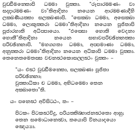
වුඩ‍්ඪිමන‍්තොපි
ධම‍්මා
වුත‍්තා
. “
රූපාරම‍්මණං
වා
සද‍්දාරම‍්මණං
වා
”
තිආදිනා
නයෙන
ආරම‍්මණාදීහි
ලක‍්ඛණීයත‍්තා
සලක‍්ඛණාපි
. “
සෙක‍්ඛා
ධම‍්මා
,
අසෙක‍්ඛා
ධම‍්මා
,
ලොකුත‍්තරා
ධම‍්මා
”
තිආදිනා
නයෙන
පූජිතාපි
පූජාරහාති
අධිප‍්පායො
. “
ඵස‍්සො
හොති
වෙදනා
හොතී
”
තිආදිනා
නයෙන
සභාවපරිච‍්ඡින‍්නත‍්තා
පරිච‍්ඡින‍්නාපි
. “
මහග‍්ගතා
ධම‍්මා
,
අප‍්පමාණා
ධම‍්මා
,
අනුත‍්තරා
ධම‍්මා
”
තිආදිනා
නයෙන
අධිකාපි
ධම‍්මා
වුත‍්තා
.
තෙනෙතමෙතස‍්ස
වචනත්‍ථකොසල‍්ලත්‍ථං
වුත‍්තං
–
“
යං
එත්‍ථ
වුඩ‍්ඪිමන‍්තො
,
සලක‍්ඛණා
පූජිතා
පරිච‍්ඡින‍්නා
;
වුත‍්තාධිකා
ච
ධම‍්මා
,
අභිධම‍්මො
තෙන
අක‍්ඛාතො
”
ති
.
යං
පනෙත්‍ථ
අවිසිට‍්ඨං
,
තං
–
පිටකං
පිටකත්‍ථවිදූ
,
පරියත‍්තිබ‍්භාජනත්‍ථතො
ආහු
;
තෙන
සමොධානෙත්‍වා
,
තයොපි
විනයාදයො
ඤෙය්‍යා
.