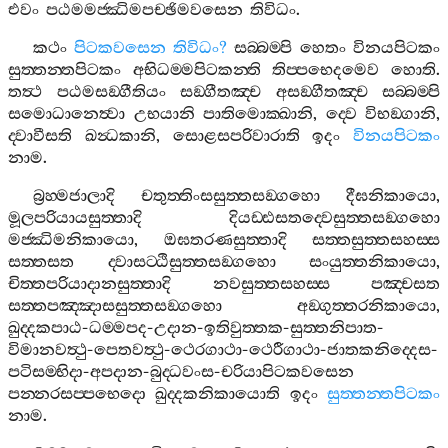
එවං
පඨමමජ‍්ඣිමපච‍්ඡිමවසෙන
තිවිධං
.
කථං
පිටකවසෙන
තිවිධං
?
සබ‍්බම‍්පි
හෙතං
විනයපිටකං
සුත‍්තන‍්තපිටකං
අභිධම‍්මපිටකන‍්ති
තිප‍්පභෙදමෙව
හොති
.
තත්‍ථ
පඨමසඞ‍්ගීතියං
සඞ‍්ගීතඤ‍්ච
අසඞ‍්ගීතඤ‍්ච
සබ‍්බම‍්පි
සමොධානෙත්‍වා
උභයානි
පාතිමොක‍්ඛානි
,
ද‍්වෙ
විභඞ‍්ගානි
,
ද‍්වාවීසති
ඛන්‍ධකානි
,
සොළසපරිවාරාති
ඉදං
විනයපිටකං
නාම
.
බ්‍රහ‍්මජාලාදි
චතුත‍්තිංසසුත‍්තසඞ‍්ගහො
දීඝනිකායො
,
මූලපරියායසුත‍්තාදි
දියඩ‍්ඪසතද‍්වෙසුත‍්තසඞ‍්ගහො
මජ‍්ඣිමනිකායො
,
ඔඝතරණසුත‍්තාදි
සත‍්තසුත‍්තසහස‍්ස
සත‍්තසත
ද‍්වාසට‍්ඨිසුත‍්තසඞ‍්ගහො
සංයුත‍්තනිකායො
,
චිත‍්තපරියාදානසුත‍්තාදි
නවසුත‍්තසහස‍්ස
පඤ‍්චසත
සත‍්තපඤ‍්ඤාසසුත‍්තසඞ‍්ගහො
අඞ‍්ගුත‍්තරනිකායො
,
ඛුද‍්දකපාඨ
-
ධම‍්මපද
-
උදාන
-
ඉතිවුත‍්තක
-
සුත‍්තනිපාත
-
විමානවත්‍ථු
-
පෙතවත්‍ථු
-
ථෙරගාථා
-
ථෙරීගාථා
-
ජාතකනිද‍්දෙස
-
පටිසම‍්භිදා
-
අපදාන
-
බුද‍්ධවංස
-
චරියාපිටකවසෙන
පන‍්නරසප‍්පභෙදො
ඛුද‍්දකනිකායොති
ඉදං
සුත‍්තන‍්තපිටකං
නාම
.