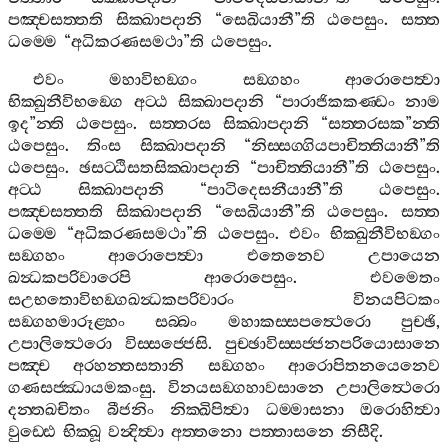
පඤ‍්චසත‍්තති
සික‍්ඛාපදානි
“
සෙඛියානී
”
ති
ඨපෙසුං
.
සත‍්ත
ධම‍්මෙ
“
අධිකරණසමථා
”
ති
ඨපෙසුං
.
එවං
මහාවිභඞ‍්ගං
සඞ‍්ගහං
ආරොපෙත්‍වා
භික‍්ඛුනීවිභඞ‍්ගෙ
අට‍්ඨ
සික‍්ඛාපදානි
“
පාරාජිකකණ‍්ඩං
නාම
ඉද
”
න‍්ති
ඨපෙසුං
.
සත‍්තරස
සික‍්ඛාපදානි
“
සත‍්තරසක
”
න‍්ති
ඨපෙසුං
.
තිංස
සික‍්ඛාපදානි
“
නිස‍්සග‍්ගියපාචිත‍්තියානී
”
ති
ඨපෙසුං
.
ඡසට‍්ඨිසතසික‍්ඛාපදානි
“
පාචිත‍්තියානී
”
ති
ඨපෙසුං
.
අට‍්ඨ
සික‍්ඛාපදානි
“
පාටිදෙසනීයානී
”
ති
ඨපෙසුං
.
පඤ‍්චසත‍්තති
සික‍්ඛාපදානි
“
සෙඛියානී
”
ති
ඨපෙසුං
.
සත‍්ත
ධම‍්මෙ
“
අධිකරණසමථා
”
ති
ඨපෙසුං
.
එවං
භික‍්ඛුනීවිභඞ‍්ගං
සඞ‍්ගහං
ආරොපෙත්‍වා
එතෙනෙව
උපායෙන
ඛන්‍ධකපරිවාරෙපි
ආරොපෙසුං
.
එවමෙතං
සඋභතොවිභඞ‍්ගඛන්‍ධකපරිවාරං
විනයපිටකං
සඞ‍්ගහමාරූළ‍්හං
සබ‍්බං
මහාකස‍්සපත්‍ථෙරො
පුච‍්ඡි
,
උපාලිත්‍ථෙරො
විස‍්සජ‍්ජෙසි
.
පුච‍්ඡාවිස‍්සජ‍්ජනපරියොසානෙ
පඤ‍්ච
අරහන‍්තසතානි
සඞ‍්ගහං
ආරොපිතනයෙනෙව
ගණසජ‍්ඣායමකංසු
.
විනයසඞ‍්ගහාවසානෙ
උපාලිත්‍ථෙරො
දන‍්තඛචිතං
බීජනිං
නික‍්ඛිපිත්‍වා
ධම‍්මාසනා
ඔරොහිත්‍වා
වුඩ‍්ඪෙ
භික‍්ඛූ
වන්‍දිත්‍වා
අත‍්තනො
පත‍්තාසනෙ
නිසීදි
.