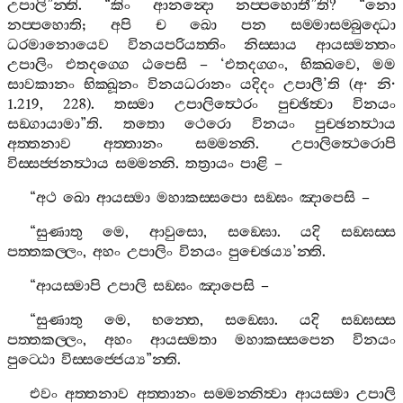
උපාලි
”
න‍්ති
. “
කිං
ආනන්‍දො
නප‍්පහොතී
”
ති
? “
නො
නප‍්පහොති
;
අපි
ච
ඛො
පන
සම‍්මාසම‍්බුද‍්ධො
ධරමානොයෙව
විනයපරියත‍්තිං
නිස‍්සාය
ආයස‍්මන‍්තං
උපාලිං
එතදග‍්ගෙ
ඨපෙසි
– ‘
එතදග‍්ගං
,
භික‍්ඛවෙ
,
මම
සාවකානං
භික‍්ඛූනං
විනයධරානං
යදිදං
උපාලී
’
ති
(
අ
·
නි
·
1.219, 228).
තස‍්මා
උපාලිත්‍ථෙරං
පුච‍්ඡිත්‍වා
විනයං
සඞ‍්ගායාමා
”
ති
.
තතො
ථෙරො
විනයං
පුච‍්ඡනත්‍ථාය
අත‍්තනාව
අත‍්තානං
සම‍්මන‍්නි
.
උපාලිත්‍ථෙරොපි
විස‍්සජ‍්ජනත්‍ථාය
සම‍්මන‍්නි
.
තත්‍රායං
පාළි
–
“
අථ
ඛො
ආයස‍්මා
මහාකස‍්සපො
සඞ‍්ඝං
ඤාපෙසි
–
“
සුණාතු
මෙ
,
ආවුසො
,
සඞ‍්ඝො
.
යදි
සඞ‍්ඝස‍්ස
පත‍්තකල‍්ලං
,
අහං
උපාලිං
විනයං
පුච‍්ඡෙය්‍ය
’
න‍්ති
.
“
ආයස‍්මාපි
උපාලි
සඞ‍්ඝං
ඤාපෙසි
–
“
සුණාතු
මෙ
,
භන‍්තෙ
,
සඞ‍්ඝො
.
යදි
සඞ‍්ඝස‍්ස
පත‍්තකල‍්ලං
,
අහං
ආයස‍්මතා
මහාකස‍්සපෙන
විනයං
පුට‍්ඨො
විස‍්සජ‍්ජෙය්‍ය
”
න‍්ති
.
එවං
අත‍්තනාව
අත‍්තානං
සම‍්මන‍්නිත්‍වා
ආයස‍්මා
උපාලි