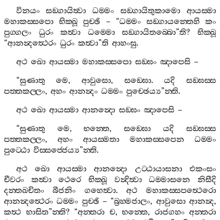
විනයං
සඞ‍්ගායිත්‍වා
ධම‍්මං
සඞ‍්ගායිතුකාමො
ආයස‍්මා
මහාකස‍්සපො
භික‍්ඛූ
පුච‍්ඡි
– “
ධම‍්මං
සඞ‍්ගායන‍්තෙහි
කං
පුග‍්ගලං
ධුරං
කත්‍වා
ධම‍්මො
සඞ‍්ගායිතබ‍්බො
”
ති
?
භික‍්ඛූ
“
ආනන්‍දත්‍ථෙරං
ධුරං
කත්‍වා
”
ති
ආහංසු
.
අථ
ඛො
ආයස‍්මා
මහාකස‍්සපො
සඞ‍්ඝං
ඤාපෙසි
–
“
සුණාතු
මෙ
,
ආවුසො
,
සඞ‍්ඝො
.
යදි
සඞ‍්ඝස‍්ස
පත‍්තකල‍්ලං
,
අහං
ආනන්‍දං
ධම‍්මං
පුච‍්ඡෙය්‍ය
”
න‍්ති
.
අථ
ඛො
ආයස‍්මා
ආනන්‍දො
සඞ‍්ඝං
ඤාපෙසි
–
“
සුණාතු
මෙ
,
භන‍්තෙ
,
සඞ‍්ඝො
යදි
සඞ‍්ඝස‍්ස
පත‍්තකල‍්ලං
,
අහං
ආයස‍්මතා
මහාකස‍්සපෙන
ධම‍්මං
පුට‍්ඨො
විස‍්සජ‍්ජෙය්‍ය
”
න‍්ති
.
අථ
ඛො
ආයස‍්මා
ආනන්‍දො
උට‍්ඨායාසනා
එකංසං
චීවරං
කත්‍වා
ථෙරෙ
භික‍්ඛූ
වන්‍දිත්‍වා
ධම‍්මාසනෙ
නිසීදි
දන‍්තඛචිතං
බීජනිං
ගහෙත්‍වා
.
අථ
මහාකස‍්සපත්‍ථෙරො
ආනන්‍දත්‍ථෙරං
ධම‍්මං
පුච‍්ඡි
– “
බ්‍රහ‍්මජාලං
,
ආවුසො
ආනන්‍ද
,
කත්‍ථ
භාසිත
”
න‍්ති
? “
අන‍්තරා
ච
,
භන‍්තෙ
,
රාජගහං
අන‍්තරා