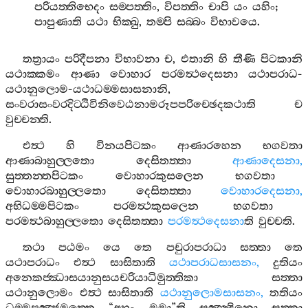
පරියත‍්තිභෙදං
සම‍්පත‍්තිං
,
විපත‍්තිං
චාපි
යං
යහිං
;
පාපුණාති
යථා
භික‍්ඛු
,
තම‍්පි
සබ‍්බං
විභාවයෙ
.
තත්‍රායං
පරිදීපනා
විභාවනා
ච
,
එතානි
හි
තීණි
පිටකානි
යථාක‍්කමං
ආණා
වොහාර
පරමත්‍ථදෙසනා
යථාපරාධ
-
යථානුලොම
-
යථාධම‍්මසාසනානි
,
සංවරාසංවරදිට‍්ඨිවිනිවෙඨනාමරූපපරිච‍්ඡෙදකථාති
ච
වුච‍්චන‍්ති
.
එත්‍ථ
හි
විනයපිටකං
ආණාරහෙන
භගවතා
ආණාබාහුල‍්ලතො
දෙසිතත‍්තා
ආණාදෙසනා
,
සුත‍්තන‍්තපිටකං
වොහාරකුසලෙන
භගවතා
වොහාරබාහුල‍්ලතො
දෙසිතත‍්තා
වොහාරදෙසනා
,
අභිධම‍්මපිටකං
පරමත්‍ථකුසලෙන
භගවතා
පරමත්‍ථබාහුල‍්ලතො
දෙසිතත‍්තා
පරමත්‍ථදෙසනා
ති
වුච‍්චති
.
තථා
පඨමං
යෙ
තෙ
පචුරාපරාධා
සත‍්තා
තෙ
යථාපරාධං
එත්‍ථ
සාසිතාති
යථාපරාධසාසනං
,
දුතියං
අනෙකජ‍්ඣාසයානුසයචරියාධිමුත‍්තිකා
සත‍්තා
යථානුලොමං
එත්‍ථ
සාසිතාති
යථානුලොමසාසනං
,
තතියං