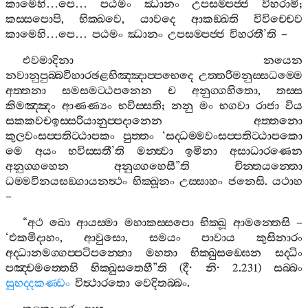
කාමෙහි
…
පෙ
…
පඨමං
ඣානං
උපසම‍්පජ‍්ජ
විහරාමි
;
කස‍්සපොපි
,
භික‍්ඛවෙ
,
යාවදෙ
ආකඞ‍්ඛති
විවිච‍්චෙව
කාමෙහි
…
පෙ
…
පඨමං
ඣානං
උපසම‍්පජ‍්ජ
විහරතී
’
ති
–
එවමාදිනා
නයෙන
නවානුපුබ‍්බවිහාරඡළභිඤ‍්ඤාප‍්පභෙදෙ
උත‍්තරිමනුස‍්සධම‍්මෙ
අත‍්තනා
සමසමට‍්ඨපනෙන
ච
අනුග‍්ගහිතො
,
තස‍්ස
කිමඤ‍්ඤං
ආණණ්‍යං
භවිස‍්සති
;
නනු
මං
භගවා
රාජා
විය
සකකවචඉස‍්සරියානුප‍්පදානෙන
අත‍්තනො
කුලවංසප‍්පතිට‍්ඨාපකං
පුත‍්තං
‘
සද‍්ධම‍්මවංසප‍්පතිට‍්ඨාපකො
මෙ
අයං
භවිස‍්සතී
’
ති
මන‍්ත්‍වා
ඉමිනා
අසාධාරණෙන
අනුග‍්ගහෙන
අනුග‍්ගහෙසී
”
ති
චින‍්තයන‍්තො
ධම‍්මවිනයසඞ‍්ගායනත්‍ථං
භික‍්ඛූනං
උස‍්සාහං
ජනෙසි
.
යථාහ
–
“
අථ
ඛො
ආයස‍්මා
මහාකස‍්සපො
භික‍්ඛූ
ආමන‍්තෙසි
–
‘
එකමිදාහං
,
ආවුසො
,
සමයං
පාවාය
කුසිනාරං
අද‍්ධානමග‍්ගප‍්පටිපන‍්නො
මහතා
භික‍්ඛුසඞ‍්ඝෙන
සද‍්ධිං
පඤ‍්චමත‍්තෙහි
භික‍්ඛුසතෙහී
”
ති
(
දී
·
නි
· 2.231)
සබ‍්බං
සුභද‍්දකණ‍්ඩ
විත්‍ථාරතො
වෙදිතබ‍්බං
.