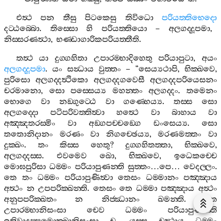
එත්‍ථ
පන
තීසු
පිටකෙසු
තිවිධො
පරියත‍්තිභෙදො
දට‍්ඨබ‍්බො
.
තිස‍්සො
හි
පරියත‍්තියො
–
අලගද‍්දූපමා
,
නිස‍්සරණත්‍ථා
,
භණ‍්ඩාගාරිකපරියත‍්තීති
.
තත්‍ථ
යා
දුග‍්ගහිතා
උපාරම‍්භාදිහෙතු
පරියාපුටා
,
අයං
අලගද‍්දූපමා
.
යං
සන්‍ධාය
වුත‍්තං
– “
සෙය්‍යථාපි
,
භික‍්ඛවෙ
,
පුරිසො
අලගද‍්දත්‍ථිකො
අලගද‍්දගවෙසී
අලගද‍්දපරියෙසනං
චරමානො
,
සො
පස‍්සෙය්‍ය
මහන‍්තං
අලගද‍්දං
.
තමෙනං
භොගෙ
වා
නඞ‍්ගුට‍්ඨෙ
වා
ගණ‍්හෙය්‍ය
.
තස‍්ස
සො
අලගද‍්දො
පටිපරිවත‍්තිත්‍වා
හත්‍ථෙ
වා
බාහාය
වා
අඤ‍්ඤතරස‍්මිං
වා
අඞ‍්ගපච‍්චඞ‍්ගෙ
ඩංසෙය්‍ය
.
සො
තතොනිදානං
මරණං
වා
නිගච‍්ඡෙය්‍ය
,
මරණමත‍්තං
වා
දුක‍්ඛං
.
තං
කිස‍්ස
හෙතු
?
දුග‍්ගහිතත‍්තා
,
භික‍්ඛවෙ
,
අලගද‍්දස‍්ස
.
එවමෙව
ඛො
,
භික‍්ඛවෙ
,
ඉධෙකච‍්චෙ
මොඝපුරිසා
ධම‍්මං
පරියාපුණන‍්ති
සුත‍්තං
…
පෙ
…
වෙදල‍්ලං
.
තෙ
තං
ධම‍්මං
පරියාපුණිත්‍වා
තෙසං
ධම‍්මානං
පඤ‍්ඤාය
අත්‍ථං
න
උපපරික‍්ඛන‍්ති
.
තෙසං
තෙ
ධම‍්මා
පඤ‍්ඤාය
අත්‍ථං
අනුපපරික‍්ඛතං
න
නිජ‍්ඣානං
ඛමන‍්ති
.
තෙ
උපාරම‍්භානිසංසා
චෙව
ධම‍්මං
පරියාපුණන‍්ති