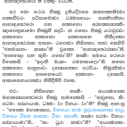
“
ආනන්‍දත්‍ථෙරො
”
ති
වත‍්තුං
වට‍්ටති
.
අථ
ඛො
ථෙරා
භික‍්ඛූ
දුතියදිවසෙ
කතභත‍්තකිච‍්චා
පත‍්තචීවරං
පටිසාමෙත්‍වා
ධම‍්මසභායං
සන‍්නිපතිතා
.
ආනන්‍දත්‍ථෙරො
පන
අත‍්තනො
අරහත‍්තප‍්පත‍්තිං
ඤාපෙතුකාමො
භික‍්ඛූහි
සද‍්ධිං
න
ගතො
.
භික‍්ඛූ
යථාවුඩ‍්ඪං
අත‍්තනො
අත‍්තනො
පත‍්තාසනෙ
නිසීදන‍්තා
ආනන්‍දත්‍ථෙරස‍්ස
ආසනං
ඨපෙත්‍වා
නිසින‍්නා
.
තත්‍ථ
කෙහිචි
“
එතමාසනං
කස‍්සා
”
ති
වුත‍්තෙ
“
ආනන්‍දත්‍ථෙරස‍්සා
”
ති
.
“
ආනන්‍දො
පන
කුහිං
ගතො
”
ති
?
තස‍්මිං
සමයෙ
ථෙරො
චින‍්තෙසි
– “
ඉදානි
මය‍්හං
ගමනකාලො
”
ති
.
තතො
අත‍්තනො
ආනුභාවං
දස‍්සෙන‍්තො
පථවියං
නිමුජ‍්ජිත්‍වා
අත‍්තනො
ආසනෙයෙව
අත‍්තානං
දස‍්සෙසි
.
ආකාසෙනාගන‍්ත්‍වා
නිසීදීතිපි
එකෙ
.
එවං
නිසින‍්නෙ
තස‍්මිං
ආයස‍්මන‍්තෙ
මහාකස‍්සපත්‍ථෙරො
භික‍්ඛූ
ආමන‍්තෙසි
– “
ආවුසො
,
කිං
පඨමං
සඞ‍්ගායාම
,
ධම‍්මං
වා
විනයං
වා
”
ති
?
භික‍්ඛූ
ආහංසු
– “
භන‍්තෙ
මහාකස‍්සප
,
විනයො
නාම
බුද‍්ධසාසනස‍්ස
ආයු
,
විනයෙ
ඨිතෙ
සාසනං
ඨිතං
හොති
;
තස‍්මා
පඨමං
විනයං
සඞ‍්ගායාමා
”
ති
,. “
කං
ධුරං
කත්‍වා
”
ති
? “
ආයස‍්මන‍්තං