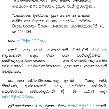
“
අනෙකජාතිසංසාරං
,
සන්‍ධාවිස‍්සං
අනිබ‍්බිසං
;
ගහකාරං
ගවෙසන‍්තො
,
දුක‍්ඛා
ජාති
පුනප‍්පුනං
.
“
ගහකාරක
දිට‍්ඨොසි
,
පුන
ගෙහං
න
කාහසි
;
සබ‍්බා
තෙ
ඵාසුකා
භග‍්ගා
,
ගහකූටං
විසඞ‍්ඛතං
;
විසඞ‍්ඛාරගතං
චිත‍්තං
,
තණ‍්හානං
ඛයමජ‍්ඣගා
”
ති
. (
ධ
·
ප
· 153-154);
ඉදං
පඨමබුද‍්ධවචනං
.
කෙචි
“
යදා
හවෙ
පාතුභවන‍්ති
ධම‍්මා
”
ති
ඛන්‍ධකෙ
උදානගාථං
ආහු
.
එසා
පන
පාටිපදදිවසෙ
සබ‍්බඤ‍්ඤුභාවප‍්පත‍්තස‍්ස
සොමනස‍්සමයඤාණෙන
පච‍්චයාකාරං
පච‍්චවෙක‍්ඛන‍්තස‍්ස
උප‍්පන‍්නා
උදානගාථාති
වෙදිතබ‍්බා
.
යං
පන
පරිනිබ‍්බානකාලෙ
අභාසි
– “
හන්‍ද
දානි
,
භික‍්ඛවෙ
,
ආමන‍්තයාමි
වො
,
වයධම‍්මා
සඞ‍්ඛාරා
,
අප‍්පමාදෙන
සම‍්පාදෙථා
”
ති
(
දී
·
නි
· 2.218)
ඉදං
පච‍්ඡිමබුද‍්ධවචනං
.
උභින‍්නමන‍්තරෙ
යං
වුත‍්තං
එතං
මජ‍්ඣිමබුද‍්ධවචන
න‍්ති
.