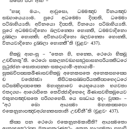
තතො
පරං
ආහ
–
“
හන්‍ද
මයං
,
ආවුසො
,
ධම‍්මඤ‍්ච
විනයඤ‍්ච
සඞ‍්ගායෙය්‍යාම
.
පුරෙ
අධම‍්මො
දිප‍්පති
,
ධම‍්මො
පටිබාහිය්‍යති
;
අවිනයො
දිප‍්පති
,
විනයො
පටිබාහිය්‍යති
.
පුරෙ
අධම‍්මවාදිනො
බලවන‍්තො
හොන‍්ති
,
ධම‍්මවාදිනො
දුබ‍්බලා
හොන‍්ති
;
අවිනයවාදිනො
බලවන‍්තො
හොන‍්ති
,
විනයවාදිනො
දුබ‍්බලා
හොන‍්තී
”
ති
(
චූළව
· 437).
භික‍්ඛූ
ආහංසු
– “
තෙන
හි
,
භන‍්තෙ
,
ථෙරො
භික‍්ඛූ
උච‍්චිනතූ
”
ති
.
ථෙරො
සකලනවඞ‍්ගසත්‍ථුසාසනපරියත‍්තිධරෙ
පුථුජ‍්ජන
-
සොතාපන‍්න
-
සකදාගාමි
-
අනාගාමි
-
සුක‍්ඛවිපස‍්සකඛීණාසවභික‍්ඛූ
අනෙකසතෙ
අනෙකසහස‍්සෙ
ච
වජ‍්ජෙත්‍වා
තිපිටකසබ‍්බපරියත‍්තිප‍්පභෙදධරෙ
පටිසම‍්භිදාප‍්පත‍්තෙ
මහානුභාවෙ
යෙභුය්‍යෙන
භගවතා
එතදග‍්ගං
ආරොපිතෙ
තෙවිජ‍්ජාදිභෙදෙ
ඛීණාසවභික‍්ඛූයෙව
එකූනපඤ‍්චසතෙ
පරිග‍්ගහෙසි
.
යෙ
සන්‍ධාය
ඉදං
වුත‍්තං
–
“
අථ
ඛො
ආයස‍්මා
මහාකස‍්සපො
එකෙනූනාපඤ‍්චඅරහන‍්තසතානි
උච‍්චිනී
”
ති
(
චූළව
· 437).
කිස‍්ස
පන
ථෙරො
එකෙනූනමකාසීති
?
ආයස‍්මතො
ආනන්‍දත්‍ථෙරස‍්ස
ඔකාසකරණත්‍ථං
.
තෙන
හායස‍්මතා
සහාපි