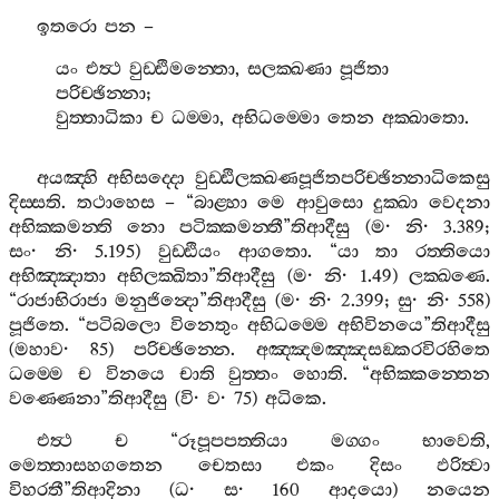
ඉතරො
පන
–
යං
එත්‍ථ
වුඩ‍්ඪිමන‍්තො
,
සලක‍්ඛණා
පූජිතා
පරිච‍්ඡින‍්නා
;
වුත‍්තාධිකා
ච
ධම‍්මා
,
අභිධම‍්මො
තෙන
අක‍්ඛාතො
.
අයඤ‍්හි
අභිසද‍්දො
වුඩ‍්ඪිලක‍්ඛණපූජිතපරිච‍්ඡින‍්නාධිකෙසු
දිස‍්සති
.
තථාහෙස
– “
බාළ‍්හා
මෙ
ආවුසො
දුක‍්ඛා
වෙදනා
අභික‍්කමන‍්ති
නො
පටික‍්කමන‍්තී
”
තිආදීසු
(
ම
·
නි
· 3.389;
සං
·
නි
· 5.195)
වුඩ‍්ඪියං
ආගතො
. “
යා
තා
රත‍්තියො
අභිඤ‍්ඤාතා
අභිලක‍්ඛිතා
”
තිආදීසු
(
ම
·
නි
· 1.49)
ලක‍්ඛණෙ
.
“
රාජාභිරාජා
මනුජින්‍දො
”
තිආදීසු
(
ම
·
නි
· 2.399;
සු
·
නි
· 558)
පූජිතෙ
. “
පටිබලො
විනෙතුං
අභිධම‍්මෙ
අභිවිනයෙ
”
තිආදීසු
(
මහාව
· 85)
පරිච‍්ඡින‍්නෙ
.
අඤ‍්ඤමඤ‍්ඤසඞ‍්කරවිරහිතෙ
ධම‍්මෙ
ච
විනයෙ
චාති
වුත‍්තං
හොති
. “
අභික‍්කන‍්තෙන
වණ‍්ණෙනා
”
තිආදීසු
(
වි
·
ව
· 75)
අධිකෙ
.
එත්‍ථ
ච
“
රූපූපපත‍්තියා
මග‍්ගං
භාවෙති
,
මෙත‍්තාසහගතෙන
චෙතසා
එකං
දිසං
ඵරිත්‍වා
විහරතී
”
තිආදිනා
(
ධ
·
ස
· 160
ආදයො
)
නයෙන