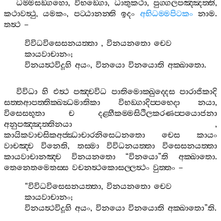
ධම‍්මසඞ‍්ගහො
,
විභඞ‍්ගො
,
ධාතුකථා
,
පුග‍්ගලපඤ‍්ඤත‍්ති
,
කථාවත්‍ථු
,
යමකං
,
පට‍්ඨානන‍්ති
ඉදං
අභිධම‍්මපිටකං
නාම
.
තත්‍ථ
–
විවිධවිසෙසනයත‍්තා
,
විනයනතො
චෙව
කායවාචානං
;
විනයත්‍ථවිදූහි
අයං
,
විනයො
විනයොති
අක‍්ඛාතො
.
විවිධා
හි
එත්‍ථ
පඤ‍්චවිධ
පාතිමොක‍්ඛුද‍්දෙස
පාරාජිකාදි
සත‍්තආපත‍්තික‍්ඛන්‍ධමාතිකා
විභඞ‍්ගාදිප‍්පභෙදා
නයා
,
විසෙසභූතා
ච
දළ‍්හීකම‍්මසිථිලකරණප‍්පයොජනා
අනුපඤ‍්ඤත‍්තිනයා
,
කායිකවාචසිකඅජ‍්ඣාචාරනිසෙධනතො
චෙස
කායං
වාචඤ‍්ච
විනෙති
,
තස‍්මා
විවිධනයත‍්තා
විසෙසනයත‍්තා
කායවාචානඤ‍්ච
විනයනතො
“
විනයො
”
ති
අක‍්ඛාතො
.
තෙනෙතමෙතස‍්ස
වචනත්‍ථකොසල‍්ලත්‍ථං
වුත‍්තං
–
“
විවිධවිසෙසනයත‍්තා
,
විනයනතො
චෙව
කායවාචානං
;
විනයත්‍ථවිදූහි
අයං
,
විනයො
විනයොති
අක‍්ඛාතො
”
ති
.