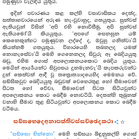
පමුණුවා වැලඳිය යුතුය.
ඉදින් පවාරණය කළ කල්හි වසාවාසිකය දෙත්ද,
සත්තාහවාරයෙන් අරුණ නැංවූවාහුද, ගතයුතුය. සුන්වස්
ඇතියවුන් විසින් ‘අපි එහි නොවිසීමු, අපි සුන්වස්
ඇතියමෝ’යි කියයුතුය. ‘අපගේ සෙනසුන යම්
කෙනෙකුන්හට පමුණුවන ලද්දේ ද, ඔවුහු ගනිත්වා’යි
කියත්නම් ගතයුතුය. විහාරයෙහි තබනලද යමක්
නොනැසේවා’යි මෙහි ගෙනෙනලද සිවුරු ඈ බෙදියයුතු
බඩු, එහිම ගොස් අපලොකනයකොට බෙදිය යුතුය.
මෙයින් ආර්‍ය්‍යයන්ට සිවුපසය දුනමැනවැ’යි කැපකරුවන්ට
දුන් කෙත්වත් ආදී වූ තත්‍රොත්‍යාදයෙහිද මෙමනය වේ.
සඞ්ඝිකවුව බෙදියයුතු බඩුවක් වෙහෙරතුළ හෝ සීමාවෙන්
පිටත හෝ වේවා, සීමාවෙන් පිටත සිටියවුන්ට
අපලොකනය කොට බෙදීම නොවටියි. දෙතන්හි තුබුනක්
වනාහි සීමාව තුළ සිටියවුන්ට අපලොකනය කොට බෙදීම
වටීමය.
සඞ්ඝභෙදෙඅනාපත්තිවස්සච්ඡෙදකථා
“සඞ්ඝො භින්නො”
මෙහි සඞ්ඝයා බිඳුනුකල්හි ගොස්