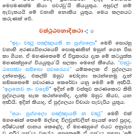
මෙපමණක්ම කියා පවරවු’යි කියයුතුය. අසුවල් නම්
ඇවැතයයි මේ වනාහි නොකිය යුතුය. මෙය කලහයට
කරුණක් වේ.
වත්ථුඨපනාදිකථා
“ඉදං වත්‍ථු පඤ්ඤායති න පුග්ගලො
” මෙහි සොරහු
වනාහි අරණ්‍යවිහාරයෙහි පොකුණකින් මසුන් ගෙන පිස
කා ගියහ. ඒ මහණතෙමේ ඒ විප්‍රකාරය දැක මේ කටයුත්ත
මහණක්හුගේ වියයුතුය’යි සලකා මෙසේ කීයේය.
“වත්‍ථුං
ඨපෙත්‍වා සඞ්ඝො පවාරෙය්‍ය”
යම්කලෙක ඒ පුද්ගලයා
දන්නෙමුද, එකල්හි ඔහුට චෝදනා කරන්නෙමු දැන්
සඞ්ඝතෙමේ පවාරණය කෙරේවා යනු මෙහි මේ අර්‍ත්‍ථයි.
“ඉදානෙව තං වදෙහි
” ඉදින් මේ වස්තුව කරණකොට කිසි
පුද්ගලයකු සැක කරන්නෙහිද, දැන්ම ඔහුට කියව, යන
අර්‍ත්‍ථයි. ඉදින් කියාද, ඒ පුද්ගලයා විචාරා පැවැරිය යුතුය.
“අයං පුග්ගලො පඤ්ඤායති න වත්‍ථු”
මෙහි එක්
මහණෙක් තෙමේ මල්ගඳ විලවුන්වලින් සෑයක් හෝ පුදාද,
අරිෂ්ටයක් පානය කෙළේද, ඒ මහණහුගේ එයට අනුරූප
වූ සරීර ගන්‍ධය වූයේය. හෙතෙමේ ඒ ගන්‍ධය සඳහා ‘මේ