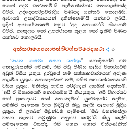
ගොස් අදම එන්නෙමි’යි පැමිණෙන්නට නොහැක්කේද
වටියි. උද්දෙසපරිපුච්ඡාදිය පිණිසද යන්නට නොලබයි.
ආචාර්‍ය්‍ය උපාද්ධ්‍යායයන් දකින්නෙමි’යි යන්නට ලබයි.
ඉදින් ආචාර්‍ය්‍යතෙමේ ඔහුට ‘අද නොයව’යි කියානම්
වටියි. නෑකුලය හෝ උපස්ථායක කුලය හෝ දැකීම පිණිස
යන්නට නොලබයි.
අන්තරායෙඅනාපත්තිවස්සච්ඡෙදකථා
“
යෙන ගාමො තෙන ගන්තුං
” යනාදිතන්හි ගම
නොදුරුතන්හි වේනම්, එහි පිඬු පිණිස හැසිර විහාරයටම
අවුත් විසිය යුතුය. දුරවූයේ නම් සත්තාහවාරයෙන් අරුණ
නැංවිය යුතුය. නොහැක්කේ නම්, එහිම සභාගස්ථානයෙහි
විසිය යුතුය. මිනිස්සු පැවති පරිද්දෙන් ලහබත් දෙත්නම්,
‘අපි ඒ විහාරයෙහි නොවසම්හ’යි කියයුතුය. ‘අපි විහාරයට
හෝ ප්‍රාසාදයට හෝ නොදෙම්හ’ යුෂ්මතුන්ට දෙම්හ,
යම්කිසි තැනෙක වැස බුඳිවු’යි කියූ කල්හි සැපසේ බුඳිය
යුතුය. ඒ ලහබත් ඔවුන්ටම පැමිණේ. ‘ඔබ වහන්සේලා
වසන තැනට පමුණුවා අනුභව කරවු’යි කියු කල්හි
යම්තැනෙක වසත්ද, එහි ගෙන ගොස් වස්ගණනින්