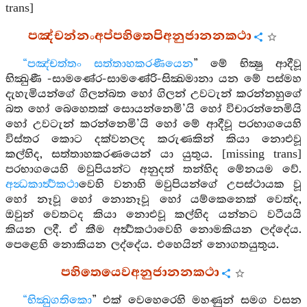
trans]
පඤ්චන්නංඅප්පහිතෙපිඅනුජානනකථා
“පඤ්චත්තං සත්තාහකරණීයෙන
” මේ භික්‍ෂු ආදීවූ
භික්‍ඛුණී -සාමණේර-සාමණේරි-සික්‍ඛමානා යන මේ පස්මහ
දැහැමියන්ගේ ගිලන්බත හෝ ගිලන් උවටැන් කරන්නහුගේ
බත හෝ බෙහෙතක් සොයන්නෙමි’යි හෝ විචාරන්නෙමියි
හෝ උවටැන් කරන්නෙමි’යි හෝ මේ ආදීවූ පරභාගයෙහි
විස්තර කොට දක්වනලද කරුණකින් කියා නොඑවූ
කල්හිද, සත්තාහකරණයෙන් යා යුතුය. [missing trans]
පරභාගයෙහි මවුපියන්ට අනුදත් තන්හිද මේනයම වේ.
අන්‍ධකාර්‍ත්‍ථකථා
වෙහි වනාහි මවුපියන්ගේ උපස්ථායක වූ
හෝ නෑවූ හෝ නොනෑවූ හෝ යම්කෙනෙක් වෙත්ද,
ඔවුන් වෙතටද කියා නොඑවූ කල්හිද යන්නට වටීයයි
කියන ලදී. ඒ කීම අර්‍ත්‍ථකථාවෙහි නොමකියන ලද්දේය.
පෙළෙහි නොකියන ලද්දේය. එහෙයින් නොගතයුතුය.
පහිතෙයෙවඅනුජානනකථා
“භික්‍ඛුගතිකො
” එක් වෙහෙරෙහි මහණුන් සමග වසන