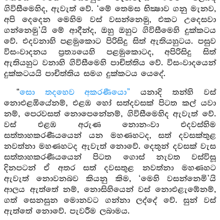
ගිවිසීමෙහිද, ඇවැත් වේ. ‘මේ තෙමස භික්‍ෂාව ගනු මැනව,
අපි දෙදෙන මෙහිම වස් වසන්නෙමු, එකට උදෙසවා
ගන්නෙමු’යි මේ ආදීන්ද, ඔහු ඔහුට ගිවිසීමෙහි දුක්කටය
වේ. එදවනාහි පළමුකොට පිරිසිදු සිත් ඇතියහුටය. පසුව
විසංවාදනය ප්‍රත්‍යයෙහි පළමුකොටද, අපිරිසිදු සිත්
ඇතියහුට වනාහි ගිවිසීමෙහි පාචිත්තිය වේ. විසංවාදයෙන්
දුක්කටයයි පාචිත්තිය සමග දුක්කටය යෙදේ.
“
සො තදහෙව අකරණීයො”
යනාදි තන්හි වස්
නොඑළඹියේනම්, එළඹ හෝ සත්දවසක් පිටත කල් යවා
නම්, පෙරවසත් නොපෙනේනම්, ගිවිසීමෙහිද ඇවැත් වේ.
වස් එළඹ අරුණ නොනංවා එදවස්හිම
සත්තාහකරණීයයෙන් යන මහණහටද, සත් දවසක්තුළ
නවත්නා මහණහටද ඇවැත් නොවේ. දෙතුන් දවසක් වැස
සත්තාහකරණීයයෙන් පිටත ගොස් නැවත වස්විසූ
දිනපටන් ඒ අතර සත් දවසතුළ නවත්නා මහණහට
ඇවැත් නොවනබව කියනු කිම, ‘මෙහි වසන්නෙමි’යි
ආලය ඇත්තේ නම්, නොසිහියෙන් වස් නොඑළැඹේනම්,
ගත් සෙනසුන මොනවට ගන්නා ලද්දේ වේ. සුන් වස්
ඇත්තේ නොවේ. පැවරීම ලබාමය.