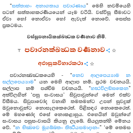
“
සත්තාහං අනාගතාය පවාරණාය
” මෙහි නවමියෙහි
පටන් සත්තාහකරණීයයෙන් යෑම වටියි. වස්විසූ සීමාවට
ඒවා හෝ නොඒවා හෝ ඇවැත් නොවේ. සෙස්ස
ප්‍රකටමය.
වස්සූපනායිකක්‍ඛන්‍ධක වර්‍ණනාව නිමි.
පවාරනක්‍ඛන්‍ධක වර්‍ණනාව
අඵාසුකවිහාරකථා
පවාරනක්‍ඛන්‍ධකයෙහි - “
නෙව ආලපෙය්‍යාම න
සල්ලපෙය්‍යාම
” යන මෙහි ආලාප නම්. ප්‍රථම වචනයයි.
සල්ලාප නම් පශ්චිම වචනයයි. “
හත්‍ථවිලඞ්ඝකෙන
”
අත්විලඟින් ‘පසු සංවාසය’ සිවුපාවුන්ගේ මෙන් එක්ව
විසීමය. සිවුපාවෝද වනාහි තමතමන්ට උපන් සුවදුක්
ඔවුනොවුන්ට නොසැලකෙරෙත්. පිළිසඳර නොකෙරෙත්.
මේ මහණෝද එසේ නොකළාහුය. එහෙයින් ඔවුන්ගේ
සංවාසය පසුසංවාසයි කියනු ලැබේ. සියලුතන්හි මේනය
වේ. “
න භික්‍ඛවෙ මූගබ්බතං තිත්‍ථියසමාදානං
” ‘මේ තෙමස