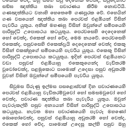
එකෙක් වේද, ඔහු සමග සිවු දෙනෙක් වෙත්ද, සිවුදෙනාට
සඞ්ඝ ඤත්තිය තබා පවාරණය කිරීම නොවටියි.
ගණඤත්තියට වනාහි හෙතෙමේ ගණපූරක වේ. එහෙයින්
ගණ වසයෙන් ඤත්තිය තබා පෙරවස් එළඹියන් විසින්
පැවරිය යුතුය. අනික් මහණහු විසින් ඔවුන්ගේ සමීපයෙහි
පාරිසුද්ධි උපොසථය කටයුතුය. පෙරවසෙහි දෙදෙනෙක්
හෝ වෙත්ද, එකෙක් හෝ වේද, මෙම නයවේ. පෙරවසෙහි
එකෙක්ද, පසුවසෙහි එකෙක්දැයි දෙදෙනෙක් වෙත්ද එකකු
විසින් එකක්හුගේ සමීපයෙහි පැවරිය යුතුය. එකෙකු විසින්
පාරිසුද්ධි උපොසථය කටයුතුය. ඉදින් පෙරවස් එළඹියනට
වඩා පසුවස් එළඹියාහු එකෙකුගෙන්ද වැඩිතරම්
වූවෝවෙත්ද, පළමුකොට පාමොක් උදෙසා පසුව අඩුතරම්
වූවන් විසින් ඔවුන්ගේ සමීපයෙහි පැවරිය යුතුය.
සිවුමස පිරුණු ඉල්මස පසළොස්වක් දින පවාරණයෙහි
පෙරවස් එළඹියාහු වැඩිතරම්වූවෝ හෝ සමසමවූවෝ හෝ
වෙත්ද, පවාරණ ඤත්තිය තබා පැවැරිය යුතුය. ඔවුන්
පැවරූකල්හි පසුව අන්‍යයන් විසින් පාරිසුද්ධි උපොසථය
කටයුතුය. නැවත මහා පවාරණයෙහි පැවරූ මහණෝ
බොහෝවෙත්ද, පසුවස් එළඹියාහු අඩුතරම් හෝ වෙත්ද,
එකෙක් හෝ වේද, පාමොක් උදෙසූ කල්හි පසුව ඔහු