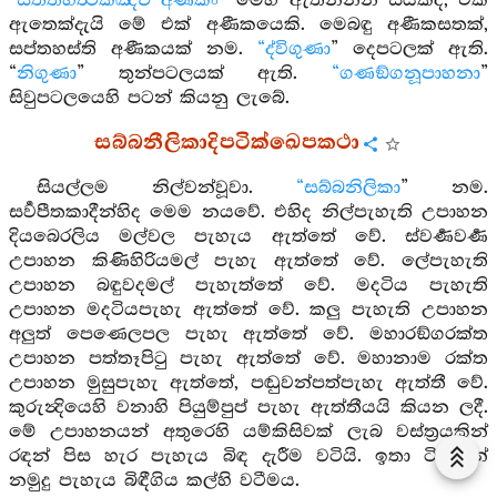
“
සත්තහත්‍ථිකඤ්ච අණීකං
” මෙහි ඇතින්නන් සයක්ද, එක්
ඇතෙක්දැයි මේ එක් අණීකයෙකි. මෙබඳු අණීකසතක්,
සප්තහස්ති අණීකයක් නම.
“ද්විගුණා
” දෙපටලක් ඇති.
“
නිගුණා
” තුන්පටලයක් ඇති.
“ගණඞ්ගනූපාහනා
”
සිවුපටලයෙහි පටන් කියනු ලැබේ.
සබ්බනීලිකාදිපටික්ඛෙපකථා
සියල්ලම නිල්වන්වූවා.
“සබ්බනිලිකා
” නම.
සර්‍වපීතකාදීන්හිද මෙම නයවේ. එහිද නිල්පැහැති උපාහන
දියබෙරලිය මල්වල පැහැය ඇත්තේ වේ. ස්වර්‍ණවර්‍ණ
උපාහන කිණිහිරියමල් පැහැ ඇත්තේ වේ. ලේපැහැති
උපාහන බඳුවදමල් පැහැත්තේ වේ. මදටිය පැහැති
උපාහන මදටියපැහැ ඇත්තේ වේ. කලු පැහැති උපාහන
අලුත් පෙණෙලපල පැහැ ඇත්තේ වේ. මහාරඞ්ගරක්ත
උපාහන පත්තෑපිටු පැහැ ඇත්තේ වේ. මහානාම රක්ත
උපාහන මුසුපැහැ ඇත්තේ, පඬුවන්පත්පැහැ ඇත්තී වේ.
කුරුන්‍දියෙහි වනාහි පියුම්පුප් පැහැ ඇත්තීයයි කියන ලදී.
මේ උපාහනයන් අතුරෙහි යම්කිසිවක් ලැබ වස්ත්‍රයකින්
රඳන් පිස හැර පැහැය බිඳ දැරීම වටියි. ඉතා ටිකකින්
නමුදු පැහැය බිඳීගිය කල්හි වටීමය.