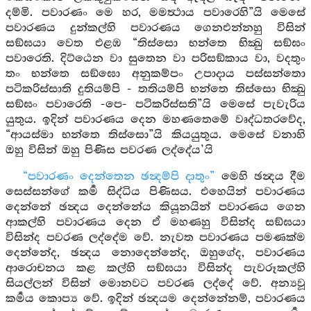
දම්මි. පවාරණං මෙ හර, මමත්‍ථාය පවාරෙහි”යි මෙසේ
පවාරණය දුන්කල්හි පවාරණය ගෙනඑන්නහු විසින්
සඞ්ඝයා වෙත එළඹ “තිස්සො භන්තෙ භික්‍ඛු සඞ්ඝං
පවාරෙති. දිට්ඨෙන වා සුතෙන වා පරිසඞ්කාය වා, වදතුං
තං භන්තෙ සඞ්ඝො අනුකම්පං උපාදාය පස්සන්තො
පටිකරිස්සාති දුතියම්පි - තතියම්පි භන්තෙ තිස්සො භික්‍ඛු
සඞ්ඝං පවාරෙති -පෙ- පටිකරිස්සති”යි මෙසේ පැවැරිය
යුතුය. ඉදින් පවාරණය දෙන මහණතෙමේ වෘද්ධතරවේද,
“ආයස්මා භන්තෙ තිස්සො”යි කියයුතුය. මෙසේ වනාහි
ඔහු විසින් ඔහු පිණිස පවරණ ලද්දේය’යි
“පවාරණං දෙන්තෙන ඡන්‍දම්පි දාතුං”
මෙහි ඡන්‍දය දීම
සෙස්සන්ගේ කර්‍ම සිද්ධිය පිණිසය. එහෙයින් පවාරණය
දෙන්නේ ඡන්‍දය දෙන්නේය කියූනයින් පවාරණය ගෙන
ආකල්හි පවාරණය දෙන ඒ මහණහු විසින්ද සඞ්ඝයා
විසින්ද පවරණ ලද්දේම වේ. නැවත පවාරණය පමණක්ම
දෙන්නේද, ඡන්‍දය නොදෙන්නේද, ඔහුගේද, පවාරණය
ආරොචනය කළ කල්හි සඞ්ඝයා විසින්ද පැවරූකල්හි
සියල්ලන් විසින් මොනවට පවරණ ලද්දේ වේ. අන්‍යවූ
කර්‍මය කොප්‍ය වේ. ඉදින් ඡන්‍දයම දෙන්නේනම්, පවාරණය