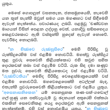
යුතුය.
මෙසේ ගොපලුන් වසනතැන, ජනසමූහයෙහි, නැවෙහි
යන තුන් තැන්හි ඔවුන් සමග යන මහණහට වස් සිඳීමෙහි
ඇවැත් නැත්තේය. පවාරණයද ලබයි. පළමුවූ ‘චණ්ඩවන
මෘගයන් විසින් පෙළන ලද්දාහු වෙත්, යනාදිවූ සඞ්ඝභෙදය
කෙළවරකොට ඇති වස්තූන්හි හුදෙක් ඇවැත් නොවේ.
පැවරීමද නොලබයි.
“
න භික්‍ඛවෙ රුක්‍ඛසුසිරෙ
” මෙහි පිරිසිදු වූ
රුක්සිදුරෙහිම වස් එළඹීම නොවටියි. මහත්වූ රුක්සිදුර
තුළ පුවරු සෙවෙනි කිළියක්කොට එහි කවුළු සහිත
දොරකඩක් තබා වස් එළැඹීම වටියි. රුක සිඳ දමා කණුව
මත පුවරු සෙවෙනි කිළියකොටද වස් එළැඹීම වටියි.
“
රුක්‍ඛවිටතියා
” මෙහිද පිරිසිදු වෙළෙස්මාත්‍රයෙක්හි වස්
එළඹීම නොවටියි. මහවෙළෙපෙක්හි අටල්ලක් බැඳ,
එතැන්හි පුවරුසෙවෙනි කිළියක්කොට වස් එළඹිය යුතුය.
“අසෙනාසනිකෙන”
යම් සෙනසුනක තණ-පත්-ගඩොල්
ගල්-හුණු යන පස්වැදෑරුම් වු ඡදනයන් අතුරෙහි එක්තරා
එකකින් සෙවෙනිකළ යෙදූ දොරකවුළු ඇති සෙනසුනක්
නැත්තේනම්, එහි වස් නොඑළඹිය යුතුය. “
න භික්‍ඛවෙ