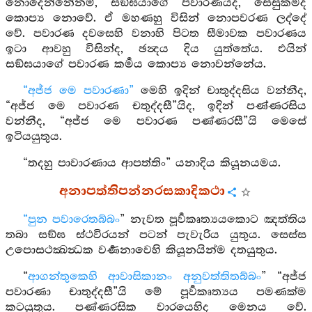
නොදෙන්නේනම්, සඞ්ඝයාගේ පවාරණයද, සෙසුකර්‍මද
කොප්‍ය නොවේ. ඒ මහණහු විසින් නොපවරණ ලද්දේ
වේ. පවාරණ දවසෙහි වනාහි පිටත සීමාවක පවාරණය
ඉටා ආවහු විසින්ද, ඡන්‍දය දිය යුත්තේය. එයින්
සඞ්ඝයාගේ පවාරණ කර්‍මය කොප්‍ය නොවන්නේය.
“අජ්ජ මෙ පවාරණා”
මෙහි ඉදින් චාතුද්දසිය වන්නීද,
“අජ්ජ මෙ පවාරණ චතුද්දසී”යිද, ඉදින් පණ්ණරසිය
වන්නීද, “අජ්ජ මෙ පවාරණ පණ්ණරසී”යි මෙසේ
ඉටියයුතුය.
“තදහු පාවාරණාය ආපත්තිං” යනාදිය කියූනයමය.
අනාපත්තිපන්නරසකාදිකථා
“පුන පවාරෙතබ්බං
” නැවත පූර්‍වකෘත්‍යයකොට ඤත්තිය
තබා සඞ්ඝ ස්ථවිරයන් පටන් පැවැරිය යුතුය. සෙස්ස
උපොසථක්‍ඛන්‍ධක වර්‍ණනාවෙහි කියූනයින්ම දතයුතුය.
“
ආගන්තුකෙහි ආවාසිකානං අනුවත්තිතබ්බං
” “අජ්ජ
පවාරණා චාතුද්දසී”යි මේ පූර්‍වකෘත්‍යය පමණක්ම
කටයුතුය. පණ්ණරසික වාරයෙහිද මෙනය වේ.