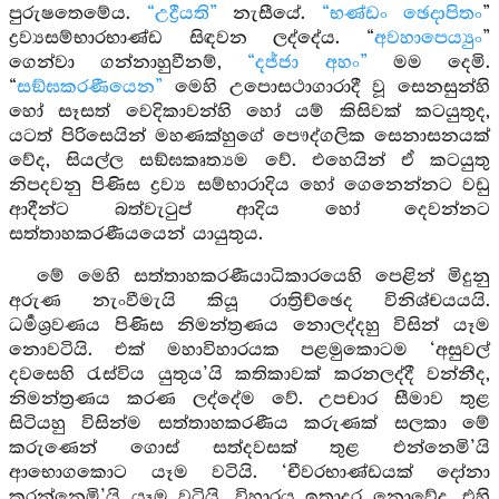
පුරුෂතෙමේය.
“උද්‍රීයති”
නැසීයේ.
“භණ්ඩං ඡෙදාපිතං
”
ද්‍රව්‍යසම්භාරභාණ්ඩ සිඳවන ලද්දේය. “
අවහාපෙය්‍යුං
”
ගෙන්වා ගන්නාහුවීනම්,
“දජ්ජා අහං”
මම දෙමි.
“
සඞ්ඝකරණීයෙන”
මෙහි උපොසථාගාරාදී වූ සෙනසුන්හි
හෝ සෑසත් වෙදිකාවන්හි හෝ යම් කිසිවක් කටයුතුද,
යටත් පිරිසෙයින් මහණක්හුගේ පෞද්ගලික සෙනාසනයක්
වේද, සියල්ල සඞ්ඝකෘත්‍යම වේ. එහෙයින් ඒ කටයුතු
නිපදවනු පිණිස ද්‍රව්‍ය සම්භාරාදිය හෝ ගෙනෙන්නට වඩු
ආදීන්ට බත්වැටුප් ආදිය හෝ දෙවන්නට
සත්තාහකරණීයයෙන් යායුතුය.
මේ මෙහි සත්තාහකරණීයාධිකාරයෙහි පෙළින් මිදුනු
අරුණ නැංවීමැයි කියූ රාත්‍රිච්ඡෙද විනිශ්චයයයි.
ධර්‍මශ්‍රවණය පිණිස නිමන්ත්‍රණය නොලද්දහු විසින් යෑම
නොවටියි. එක් මහාවිහාරයක පළමුකොටම ‘අසුවල්
දවසෙහි රැස්විය යුතුය’යි කතිකාවක් කරනලද්දී වන්නීද,
නිමන්ත්‍රණය කරණ ලද්දේම වේ. උපචාර සීමාව තුළ
සිටියහු විසින්ම සත්තාහකරණීය කරුණක් සලකා මේ
කරුණෙන් ගොස් සත්දවසක් තුළ එන්නෙමි’යි
ආභොගකොට යෑම වටියි. ‘චීවරභාණ්ඩයක් දෝනා
කරන්නෙමි’යි යෑම වටියි. විහාරය ඉතාදුර නොවේද, එහි