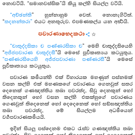
නොවටියි. “සමානවස්සික”යි කියූ කල්හි සියල්ල වටියි.
“අච්ඡන්ති
” හුන්නාහුම වෙත්. නොනැගිටිත්.
“
තදනන්තරා”
එයට අනතුරුව. එපමණකල්ය යන අර්‍ත්‍ථයි.
පවාරණාභෙදකථා
“චාතුද්දසිකා ච පණ්ණරසිකා ච
” මෙහි චාතුද්දසියෙහි
“
අජ්ජපවාරණ චාතුද්දසී
”යි මෙසේ පූර්‍වකෘත්‍යය කටයුතුය.
“පණ්ණරසියෙහි අජ්ජපවාරණා පණ්ණරසී
”යි මෙසේ
පූර්‍වකෘත්‍යය කටයුතුය.
පවාරණ කර්‍මයන්හි එක් විහාරයක මහණුන් පස්නමක්
වසන කල්හි එක් මහණකගේ පවාරණය ගෙනවුත් සතර
දෙනෙක් ගණඤත්තිය තබා පවරත්ද, සිවු දෙනකුන් හෝ
තිදෙනකුන් හෝ වසන කල්හි එකක්හුගේ පවාරණය
ගෙණවුත් තිදෙනෙක් හෝ දෙදෙනෙක් හෝ සඞ්ඝඤත්තිය
තබා පවරත්ද, මේ සියල්ලම අධර්‍මයෙන්
වර්‍ගපවාරණකර්‍මයයි.
ඉදින් සියලු පස්දෙනම එකට රැස්ව ගණඤත්තිය තබා