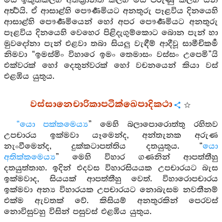
මස ඉකුත්කල්හි අතික්‍රාන්ත කල්හි මස පිරුණු කල්හි යන
අර්‍ත්‍ථයි. ඒ ආසාළ්හි පෞර්‍ණමියට අනතුරු පෑළවිය දිනයෙහි
ආසාළ්හි පෞර්‍ණමියෙන් හෝ අපර පෞර්‍ණමියට අනතුරු
පෑළවිය දිනයෙහි වෙහෙර පිළිදැගුම්කොට බොන පැන් හා
මුවදෝනා පැන් එළවා තබා සියලු වැඳීම් ආදීවූ සාමීචිකර්‍ම
නිමවා “ඉමස්මිං විහාරෙ ඉමං තෙමාසං වස්සං උපෙමි”යි
එක්වරක් හෝ දෙතුන්වරක් හෝ වචනයෙන් කියා වස්
එළඹිය යුතුය.
වස්සානෙචාරිකාපටික්ඛෙපාදිකථා
“යො පක්කමෙය්‍ය
” මෙහි බලාපොරොත්තු රහිතව
උපචාරය ඉක්මවා යෑමෙන්ද, අන්තැනක අරුණ
නැංවීමෙන්ද, දුක්කටාපත්තිය දතයුතුය. “
යො
අතික්කමෙය්‍ය
” මෙහි විහාර ගණනින් ආපත්තීහු
දතයුත්තාහ. ඉදින් එදවස විහාරසියයක උපචාරයට බැස
ඉක්මවාද, සියයක් ආපත්තීහු වෙත්. විහාරොපචාරය
ඉක්මවා අන්‍ය විහාරයක උපචාරයට නොබැසම නවතීනම්
එක්ම ඇවතක් වේ. කිසියම් අනතුරකින් පෙරවස්
නොවිසුවහු විසින් පසුවස් එළඹිය යුතුය.