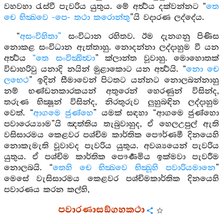
වහවහා රැස්වී පැවරිය යුතුය. මේ අර්‍ත්‍ථය දක්වන්නට “
තෙ
චෙ භික්‍ඛවෙ -පෙ- තථා කරොන්තු
”යි වදාරණ ලද්දේය.
“
අසංවිහිතා”
සංවිධාන රහිතව. ඊම දැනගනු පිණිස
නොකළ සංවිධාන ඇත්තාහු. නොදන්නා ලද්දාහුම වී යන
අර්‍ත්‍ථය
“තෙ සංවික්‍ඛිත්‍වා
” ක්ලාන්ත වූවාහු. මොහොතක්
විඩාහරිවු යනාදි නයින් මුළාකොට යන අර්‍ත්‍ථයි. “
නො චෙ
ලභෙථ
” ඉදින් සීමාවෙන් පිටතට යන්නට නොලබන්නාහු
නම් භණ්ඩනකාරකයන් අතුරෙන් හෙරණුන් විසින්ද,
තරුණ භික්‍ෂූන් විසින්ද, නිරතුරුව ලුහුබඳින ලද්දාහුම
වෙත්. “
ආගමෙ ජුණ්හෙ
” යමක් සඳහා “ආගමෙ ජුණ්හො
පවාරෙය්‍යාම”යි ඤත්තිය තැබුවාහුද, ඒ හෙලඋපුල් ඇති
වසිසාරමය කෙළවර පශ්චිම කාර්තික පෞර්ණමී දිනයෙහි
නොකැමැති වූවාවද පැවරිය යුතුය. අවශ්‍යයෙන් පැවරිය
යුතුය. ඒ පශ්චිම කාර්තික පෞර්‍ණමිය ඉක්මවා පැවරීම
නොලබයි. “
තෙහි චෙ භික්‍ඛවෙ භික්‍ඛූහි පවාරියමානෙ
”
මෙසේ වැසිසාරමය කෙළවර පශ්චිමකාර්තික දිනයෙහි
පවාරණය කරන කල්හි,
පවාරණාසඞ්ගහකථා