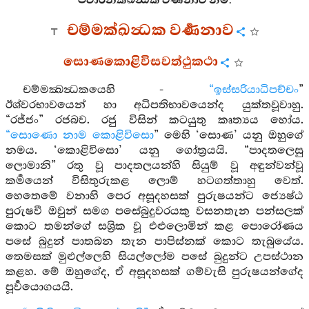
පවාරනක්‍ඛන්‍ධක වර්‍ණනාව නිමි.
චම්මක්‍ඛන්‍ධක වර්‍ණනාව
සොණකොළිවිසවත්ථුකථා
චම්මක්‍ඛන්‍ධකයෙහි -
“ඉස්සරියාධිපච්චං
”
ඊශ්වරභාවයෙන් හා අධිපතිභාවයෙන්ද යුක්තවූවාහු.
“රජ්ජං” රජබව. රජු විසින් කටයුතු කෘත්‍යය හෝය.
“සොණො නාම කොළිවිසො
” මෙහි ‘සොණ’ යනු ඔහුගේ
නමය. ‘කොළිවිසො’ යනු ගෝත්‍රයයි. “පාදතලෙසු
ලොමානි” රතු වූ පාදතලයන්හි සියුම් වූ අඳුන්වන්වූ
කර්‍මයෙන් විසිතුරුකළ ලොම් හටගත්තාහු වෙත්.
හෙතෙමේ වනාහි පෙර අසූදහසක් පුරුෂයන්ට ජ්‍යෙෂ්ඨ
පුරුෂවී ඔවුන් සමග පසේබුදුවරයකු වසනතැන පන්සලක්
කොට තමන්ගේ සශ්‍රික වූ එළුලොමින් කළ පොරෝණය
පසේ බුදුන් පාතබන තැන පාපිස්නක් කොට තැබුයේය.
තෙමසක් මුළුල්ලෙහි සියල්ලෝම පසේ බුදුන්ට උපස්ථාන
කළහ. මේ ඔහුගේද, ඒ අසූදහසක් ගම්වැසි පුරුෂයන්ගේද
පූර්‍වයොගයයි.