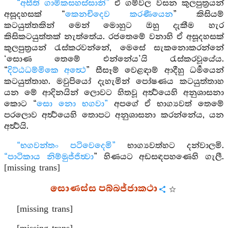
“අසීති ගාමිකසහස්සානි”
ඒ ගම්වල වසන කුලපුත්‍රයන්
අසූදහසක් “
කෙනචිදෙව කරණීයෙන
” කිසියම්
කටයුත්තකින් මෙන් මොහුට ඔහු දැකීම හැර
කිසිකටයුත්තක් නැත්තේය. රජතෙමේ වනාහි ඒ අසූදහසක්
කුලපුත්‍රයන් රැස්කරවන්නේ, මෙසේ සැකනොකරන්නේ
‘සොණ තෙමේ එන්නේය’යි රැස්කරවූයේය.
“
දිට්ඨධම්මිකෙ අත්‍ථෙ
” සීසෑම් වෙළඳාම් ආදීහු ධර්‍මයෙන්
කටයුත්තාහ. මවුපියෝ දැහැමින් පෝෂණය කටයුත්තාහ
යන මේ ආදිනයින් ලොවට හිතවූ අර්‍ත්‍ථයෙහි අනුශාසනා
කොට “
සො නො භගවා”
අපගේ ඒ භාග්‍යවත් තෙමේ
පරලොව අර්‍ත්‍ථයෙහි තොපට අනුශාසනා කරන්නේය, යන
අර්‍ත්‍ථයි.
“භගවන්තං පටිවෙදෙමි”
භාග්‍යවත්හට දන්වාලමි.
“පාටිකාය නිම්මුජ්ජිත්‍වා
” හිණයට අඩසඳපහණෙහි ගැලී.
[missing trans]
සොණස්ස පබ්බජ්ජාකථා
[missing trans]