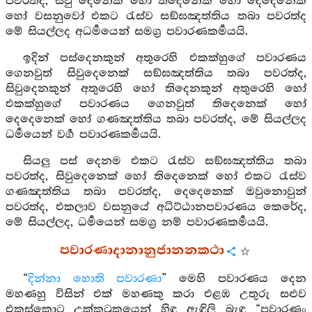
පවරත්ද, සිවු දෙනෙක් හෝ තිදෙනෙක් හෝ දෙදෙනෙක්
හෝ වසනුවෝ එකට රැස්ව සඞ්ඝඤත්තිය තබා පවරත්ද
මේ සියල්ලද අධර්‍මයෙන් සමග්‍ර පවාරණකර්‍මයයි.
ඉදින් පස්දෙනකුන් අතුරෙහි එකක්හුගේ පවාරණය
ගෙනවුත් සිවුදෙනෙක් සඞ්ඝඤත්තිය තබා පවරත්ද,
සිවුදෙනකුන් අතුරෙහි හෝ තිදෙනකුන් අතුරෙහි හෝ
එකක්හුගේ පවාරණය ගෙනවුත් තිදෙනෙක් හෝ
දෙදෙනෙක් හෝ ගණඤත්තිය තබා පවරත්ද, මේ සියල්ලද
ධර්‍මයෙන් වර්‍ග පවාරණකර්‍මයයි.
සියලු පස් දෙනම එකට රැස්ව සඞ්ඝඤත්තිය තබා
පවරත්ද, සිවුදෙනෙක් හෝ තිදෙනෙක් හෝ එකට රැස්ව
ගණඤත්තිය තබා පවරත්ද, දෙදෙනෙක් ඔවුනොවුන්
පවරත්ද, එකලාව වසනුයේ අධිට්ඨානපවාරණය කෙරේද,
මේ සියල්ලද, ධර්‍මයෙන් සමග්‍ර නම් පවාරණකර්‍මයයි.
පවාරණාදානානුජානනකථා
“
දින්නා හොති පවාරණා
” මෙහි පවාරණය දෙන
මහණහු විසින් එක් මහණකු කරා එළඹ උතුරු සළුව
එකස්කොට උක්කුටුකයෙන් හිඳ ඇඳිලි බැඳ “පවාරණං