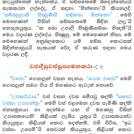
කටයුත්තෙක් නැත්තේය. ඒ සඞ්ඝතෙමේ බිඳෙන්නේයයි
සැකකරන ලද්දේද, ඒ සඳහා “භින්නො”යි කියනලදි.
“සම්බහුලාහි භික්‍ඛුණීහි සඞ්ඝො භින්නො”
මෙහි
මෙහෙණන් විසින් සඞ්ඝතෙමේ බිඳින ලදැ’යි
නොදතයුතුය. “න ඛො උපාලි භික්‍ඛුණීසඞ්ඝං භින්‍දති”යි
මෙය වදාරණ ලද්දේය. භික්‍ෂූහු, මේ මෙහෙණන් නිසා, මේ
මෙහෙණන් අනුබලකොට යම් සඞ්ඝ කොටසක්
බිඳින්නාහුයයි සැකයක් වේද ඒ කරුණ සඳහා මෙය
වදාරණ ලදී.
වජාදීසුවස්සූපගමනකථා
“
වජො
” ගොපලුන් වසන තැනය.
“යෙන වජො
” මෙහි
ගොපලුන් සමග ගිය ඒ මහණහට ඇවැත් නොවේ.
“උපකට්ඨාය
” වස් වසන දවස සමීපවූ කල්හි “
සත්‍ථෙ
වස්සං උපගන්තුං
” මෙහි වස් එළඹෙන දවස පැමිණි කල්හි
ජනසමූහයා හා අදන්මග යන ඒ මහණහු විසින්
‘උපාසකයෙනි’ කිළියක් ලැබිය යුතුය’යි උපාසකයන්ට
කියයුතුය. කිළියක් කොට දෙත්නම්, එහි පිවිස, “ඉධ
වස්සං උපෙමි”යි තෙවරක් කියයුතුය. කිළියක් කොට