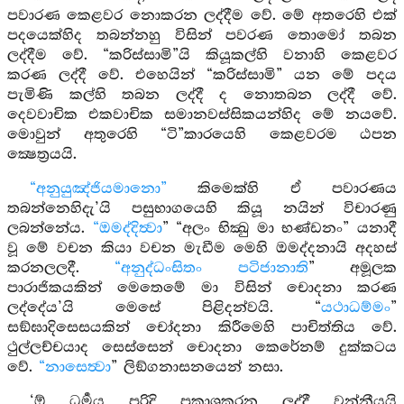
පවාරණ කෙළවර නොකරන ලද්දීම වේ. මේ අතරෙහි එක්
පදයෙක්හිද තබන්නහු විසින් පවරණ තොමෝ තබන
ලද්දීම වේ. “කරිස්සාමි”යි කියූකල්හි වනාහි කෙළවර
කරණ ලද්දී වේ. එහෙයින් “කරිස්සාමි” යන මේ පදය
පැමිණි කල්හි තබන ලද්දී ද නොතබන ලද්දී වේ.
දෙවවාචික එකවාචික සමානවස්සිකයන්හිද මේ නයවේ.
මොවුන් අතුරෙහි “ටි”කාරයෙහි කෙළවරම ඨපන
ක්‍ෂෙත්‍රයයි.
“අනුයුඤ්ජියමානො”
කිමෙක්හි ඒ පවාරණය
තබන්නෙහිදැ’යි පසුභාගයෙහි කියූ නයින් විචාරණු
ලබන්නේය.
“ඔමද්දිත්‍වා
” “අලං භික්‍ඛු මා භණ්ඩනං” යනාදී
වූ මේ වචන කියා වචන මැඩීම මෙහි ඔමද්දනායි අදහස්
කරනලලදී.
“අනුද්ධංසිතං පටිජානාති
” අමූලක
පාරාජිකයකින් මෙතෙමේ මා විසින් චොදනා කරණ
ලද්දේය’යි මෙසේ පිළිදන්වයි. “
යථාධම්මං
”
සඞ්ඝාදිසෙසයකින් චෝදනා කිරීමෙහි පාචිත්තිය වේ.
ථුල්ලච්චයාද සෙස්සෙන් චොදනා කෙරේනම් දුක්කටය
වේ.
“නාසෙත්‍වා
” ලිඞ්ගනාසනයෙන් නසා.
‘ඕ ධර්‍මය පරිදි ප්‍රකාශකරන ලද්දී වන්නීයයි