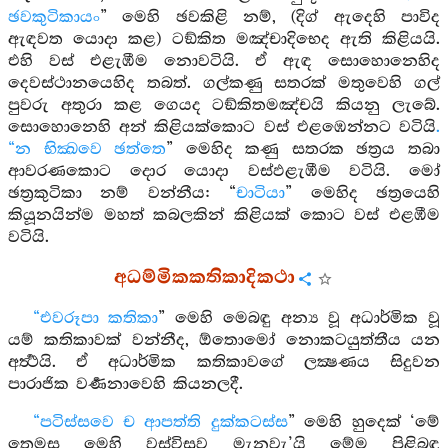
ඡවකුටිකායං
” මෙහි ඡවකිළි නම්, (දිග් ඇදෙහි පාවිද
ඇඳවත යොදා කළ) ටඞ්කිත මඤ්චාදිභෙද ඇති කිළියයි.
එහි වස් එළැඹීම නොවටියි. ඒ ඇඳ සොහොනෙහිද
දෙවස්ථානයෙහිද තබත්. ගල්කණු සතරක් මතුවෙහි ගල්
පුවරු අතුරා කළ ගෙයද ටඞ්කිතමඤ්චයි කියනු ලැබේ.
සොහොනෙහි අන් කිළියක්කොට වස් එළඹෙන්නට වටියි
.
“න භික්‍ඛවෙ ඡත්තෙ
” මෙහිද කණු සතරක ඡත්‍රය තබා
ආවරණකොට දොර යොදා වස්ඵළැඹීම වටියි. මෝ
ඡත්‍රකුටිකා නම් වන්නීය: “
චාටියා
” මෙහිද ඡත්‍රයෙහි
කියූනයින්ම මහත් කබලකින් කිළියක් කොට වස් එළඹීම
වටියි.
අධම්මිකකතිකාදිකථා
“එවරූපා කතිකා
” මෙහි මෙබඳු අන්‍ය වූ අධාර්මික වූ
යම් කතිකාවක් වන්නීද, ඕතොමෝ නොකටයුත්තීය යන
අර්‍ත්‍ථයි. ඒ අධාර්මික කතිකාවගේ ලක්‍ෂණය සිදුවන
පාරාජික වර්‍ණනාවෙහි කියනලදී.
“පටිස්සවෙ ච ආපත්ති දුක්කටස්ස
” මෙහි හුදෙක් ‘මේ
තෙමස මෙහි වස්විසුව මැනවැ’යි මේම පිළිබඳ