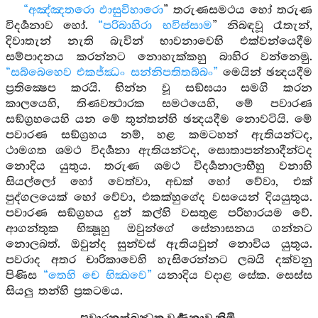
“අඤ්ඤතරො ඵාසුවිහාරො
” තරුණසමථය හෝ තරුණ
විදර්‍ශනාව හෝ.
“පරිබාහිරා භවිස්සාම
” නිබඳවූ රෑතැන්,
දිවාතැන් නැති බැවින් භාවනාවෙහි එක්වන්යෙදීම
සම්පාදනය කරන්නට නොහැක්කහු බාහිර වන්නෙමු.
“සබ්බෙහෙව එකජ්ඣං සන්නිපතිතබ්බං”
මෙයින් ඡන්‍දයදීම
ප්‍රතික්‍ෂෙප කරයි. භින්න වූ සඞ්ඝයා සමගි කරන
කාලයෙහි, තිණවත්‍ථාරක සමථයෙහි, මේ පවාරණ
සඞ්ග්‍රහයෙහි යන මේ තුන්තන්හි ඡන්‍දයදීම නොවටියි. මේ
පවාරණ සඞ්ග්‍රහය නම්, හළ කමටහන් ඇතියන්ටද,
ථාමගත ශමථ විදර්‍ශනා ඇතියන්ටද, සොතාපන්නාදීන්ටද
නොදිය යුතුය. තරුණ ශමථ විදර්‍ශනාලාභීහු වනාහි
සියල්ලෝ හෝ වෙත්වා, අඩක් හෝ වේවා, එක්
පුද්ගලයෙක් හෝ වේවා, එකක්හුගේද වසයෙන් දියයුතුය.
පවාරණ සඞ්ග්‍රහය දුන් කල්හි වසතුළ පරිහාරයම වේ.
ආගන්තුක භික්‍ෂූහු ඔවුන්ගේ සේනාසනය ගන්නට
නොලබත්. ඔවුන්ද සුන්වස් ඇතියවුන් නොවිය යුතුය.
පවරාද අතර චාරිකාවෙහි හැසිරෙන්නට ලබයි දක්වනු
පිණිස
“තෙහි චෙ භික්‍ඛවෙ”
යනාදිය වදාළ සේක. සෙස්ස
සියලු තන්හි ප්‍රකටමය.