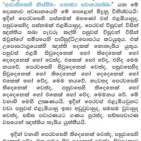
“ආවාසිකෙහි නිස්සීමං ගනත්‍වා පවාරෙතබ්බං
” යන මේ
දෙශනාව අවසානයෙහි මේ පෙළෙන් මිදුනු විනිශ්චයයි:
ඉදින් පෙරවසෙහි පස්නමක් මහණෝ වස් එළඹියාහුද,
පසුවසෙහිද පස්නමක් එළඹියාහුද, පෙරවස් විසූවන් විසින්
ඤත්තිය තබා පැවරූ කල්හි පසුවස් විසූවන් විසින්
ඔවුන්ගේ සමීපයෙහි පාරිසුද්ධිඋපොසථය කටයුතුය. එක්
උපොසථාග්‍රයෙක්හි ඤත්ති දෙකක් නොතැබිය යුතුය.
පසුවස් එළඹි සිවුදෙනෙක් හෝ තිදෙනෙක් හෝ
දෙදෙනෙක් හෝ වෙත්ද, එකෙක් හෝ වේද, එහිද මෙම
නයවේ. පෙරවසෙහි සිවුදෙනෙක් වෙත්ද, පසුවසෙහිද
සිවුදෙනෙක් හෝ තිදෙනෙක් හෝ දෙදෙනෙක් හෝ
එකෙක් හෝ වේද, මෙම නයවේ. නැවතද පෙරවසෙහි
තිදෙනෙක් වෙත්ද, පසුවසෙහි තිදෙනෙක් හෝ
දෙදෙනෙක් හෝ එකෙක් හෝ වේද, මෙමනය වේ. මේ
වනාහි මෙහි ලක්‍ෂණයයි. ඉදින් පෙරවස් එළැඹියවුනට
වඩා පසුවස් එළැඹියාහු ඉතා අඩුවුවාහුද, සමසම වූවාහුද
වෙත්ද, සඞ්ඝ පවාරණයට ගණය පුරත්ද, සඞ්ඝපවාරණ
වසයෙන් ඤත්තිය තැබිය යුත්තීයයි.
ඉදින් වනාහි පෙරවසෙහි තිදෙනෙක් වෙත්ද, පසුවසෙහි