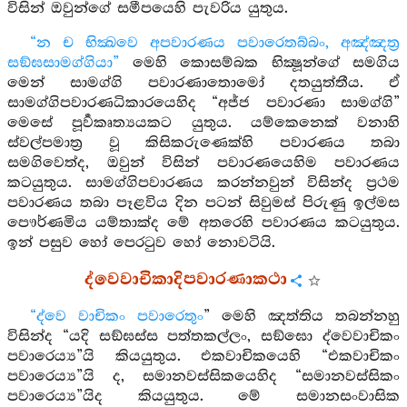
විසින් ඔවුන්ගේ සමීපයෙහි පැවරිය යුතුය.
“න ච භික්‍ඛවෙ අපවාරණය පවාරෙතබ්බං, අඤ්ඤත්‍ර
සඞ්ඝසාමග්ගියා”
මෙහි කොසම්බක භික්‍ෂූන්ගේ සමගිය
මෙන් සාමග්ගි පවාරණාතොමෝ දතයුත්තීය. ඒ
සාමග්ගිපවාරණධිකාරයෙහිද “අජ්ජ පවාරණා සාමග්ගි”
මෙසේ පූර්‍වකෘත්‍යයකට යුතුය. යම්කෙනෙක් වනාහි
ස්වල්පමාත්‍ර වූ කිසිකරුණෙක්හි පවාරණය තබා
සමගිවෙත්ද, ඔවුන් විසින් පවාරණයෙහිම පවාරණය
කටයුතුය. සාමග්ගිපවාරණය කරන්නවුන් විසින්ද ප්‍රථම
පවාරණය තබා පෑළවිය දින පටන් සිවුමස් පිරුණු ඉල්මස
පෞර්ණමිය යම්තාක්ද මේ අතරෙහි පවාරණය කටයුතුය.
ඉන් පසුව හෝ පෙරටුව හෝ නොවටියි.
ද්වෙවාචිකාදිපවාරණාකථා
“ද්වෙ වාචිකං පවාරෙතුං
” මෙහි ඤත්තිය තබන්නහු
විසින්ද “යදි සඞ්ඝස්ස පත්තකල්ලං, සඞ්ඝො ද්වෙවාචිකං
පවාරෙය්‍ය”යි කියයුතුය. එකවාචිකයෙහි “එකවාචිකං
පවාරෙය්‍ය”යි ද, සමානවස්සිකයෙහිද “සමානවස්සිකං
පවාරෙය්‍ය”යිද කියයුතුය. මේ සමානසංවාසික