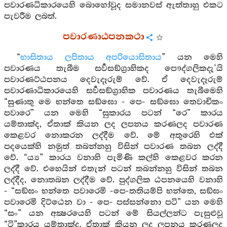
පවාරණධිකාරයෙහි බොහෝවූද සමානවස් ඇත්තාහු එකට
පැවරීම ලබත්.
පවාරණාඨපනකථා
“
භාසිතාය ලපිතාය අපරියොසිතාය
” යන මෙහි
පවාරණය තැබීම සර්‍වසඞ්ග්‍රාහිකද පෞද්ගලිකදැ’යි
පවාරණට්ඨපනය දෙවැදෑරුම් වේ. ඒ දෙවැදෑරුම්
පවාරණාධිකාරයෙහි සර්‍වසඞ්ග්‍රාහික පවාරණය තැබීමෙහි
“සුණාතු මෙ භන්තෙ සඞ්ඝො - පෙ- සඞ්ඝො තෙවාචිකං
පවාරෙ” යන මෙහි “සුකාරය පටන් “රෙ” කාරය
යම්තාක්ද, ඒතාක් කියන ලද ලපනය කරණලද පවාරණ
කෙළවර නොකරන ලද්දීම වේ. මේ අතුරෙහි එක්
පදයෙක්හි නමුත් තබන්නහු විසින් පවාරණ තබන ලද්දී
වේ. “ය්‍ය” කාරය වනාහි පැමිණි කල්හි කෙළවර කරන
ලද්දී වේ. එහෙයින් එතැන් පටන් තබන්නහු විසින් තබන
ලද්දීද, නොතබන ලද්දීම වේ. පුද්ගලික ඨපනයෙහි වනාහි
- “සඞ්ඝං භන්තෙ පවාරෙමි -පෙ-තතියම්පි භන්තෙ, සඞ්ඝං
පවාරෙමි දිට්ඨෙන වා - පෙ- පස්සන්නො පටි” යන මෙහි
“සං” යන අක්‍ෂරයෙහි පටන් මේ සියල්ලන්ට පැසුළුවූ
“ටි”කාරය යම්තාක්ද, ඒතාක් කියන ලද ලපනය කරණලද