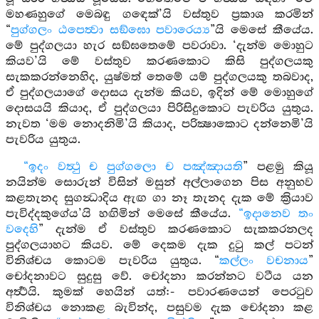
මහණහුගේ මෙබඳු ගඳෙක්’යි වස්තුව ප්‍රකාශ කරමින්
“
පුග්ගලං ඨපෙත්‍වා සඞ්ඝො පවාරෙය්‍ය
”යි මෙසේ කීයේය.
මේ පුද්ගලයා හැර සඞ්ඝතෙමේ පවරාවා. ‘දැන්ම මොහුට
කියව’යි මේ වස්තුව කරණකොට කිසි පුද්ගලයකු
සැකකරන්නෙහිද, යුෂ්මත් තෙමේ යම් පුද්ගලයකු තබවාද,
ඒ පුද්ගලයාගේ දොසය දැන්ම කියව, ඉදින් මේ මොහුගේ
දොසයයි කියාද, ඒ පුද්ගලයා පිරිසිදුකොට පැවරිය යුතුය.
නැවත ‘මම නොදනිමි’යි කියාද, පරික්‍ෂාකොට දන්නෙමි’යි
පැවරිය යුතුය.
“ඉදං වත්‍ථු ච පුග්ගලො ච පඤ්ඤායති
” පළමු කියූ
නයින්ම සොරුන් විසින් මසුන් අල්ලාගෙන පිස අනුභව
කළතැනද සුගන්‍ධාදිය ඇඟ ගා නෑ තැනද දැක මේ ක්‍රියාව
පැවිද්දකුගේය’යි හඟිමින් මෙසේ කීයේය.
“ඉදානෙව තං
වදෙහි
” දැන්ම ඒ වස්තුව කරණකොට සැකකරනලද
පුද්ගලයාහට කියව. මේ දෙකම දැක දුටු කල් පටන්
විනිශ්චය කොටම පැවරිය යුතුය. “
කල්ලං වචනාය
”
චෝදනාවට සුදුසු වේ. චෝදනා කරන්නට වටීය යන
අර්‍ත්‍ථයි. කුමක් හෙයින් යත්:- පවාරණයෙන් පෙරටුව
විනිශ්චය නොකළ බැවින්ද, පසුවම දැක චෝදනා කළ