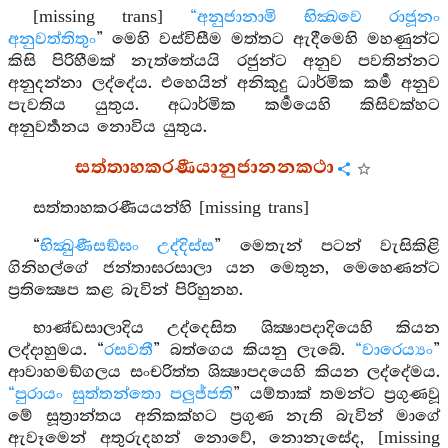
[missing trans]
“අනුජානාමි භික්‍ඛවෙ රාජූනං
අනුවත්තිතුං
” මෙහි වස්විසීම මත්තට ඇදීමෙහි මහණුන්ට
කිසි පිරිහීමක් නැත්තේයයි රජුන්ට අනුව පවතින්නට
අනුදන්නා ලද්දේය. එහෙයින් අනිකුදු ධාර්මික කර්‍ම අනුව
පැවතිය යුතුය. අධාර්මික කර්‍මයෙහි කිසිවක්හට
අනුවර්‍තනය නොවිය යුතුය.
සත්තාහකරණීයානුජානනකථා
සත්තාහකරණීයයන්හි [missing trans]
“
භික්‍ඛුණීසඞ්ඝං උද්දිස්ස
” මෙතැන් පටන් වැසිකිළි
ගිනිහල්ගේ ජන්තාඝරසාලා යන මෙතුන, මෙහෙණන්ට
ප්‍රතික්‍ෂෙප කළ බැවින් පිරිහුනහ.
භාණ්ඩසාලාදිය උද්දෙසිත ශික්‍ෂාපදාදියෙහි කියන
ලද්දාහුමය. “
රසවතී
” බත්ගෙය කියනු ලැබේ.
“වාරෙය්‍යං
”
ආවාහමඞ්ගලය සංචරිත්ත ශික්‍ෂාපදයෙහි කියන ලද්දේමය.
“පුරායං සුත්තන්තො පලුජ්ජති
” යම්තාක් තමන්ට ප්‍රගුණවූ
මේ සූත්‍රාන්තය අනිකක්හට ප්‍රගුණ නැති බැවින් මාගේ
ඇවෑමෙන් අතුරුදහන් නොවේ, නොනැසේද, [missing