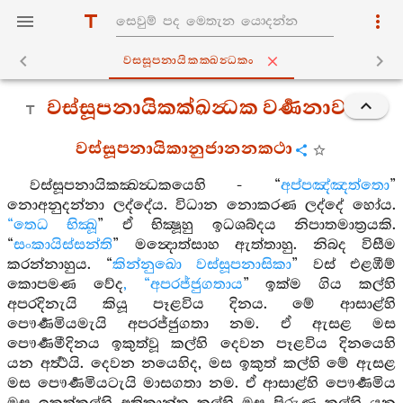
වස‍්සූපනායිකක‍්ඛන්‍ධකං
වස්සූපනායිකක්‍ඛන්‍ධක වර්‍ණනාව
වස්සූපනායිකානුජානනකථා
වස්සූපනායිකක්‍ඛන්‍ධකයෙහි - “
අප්පඤ්ඤත්තො
”
නොඅනුදන්නා ලද්දේය. විධාන නොකරණ ලද්දේ හෝය.
“තෙධ භික්‍ඛූ
” ඒ භික්‍ෂූහු ඉධශබ්දය නිපාතමාත්‍රයකි.
“
සංකායිස්සන්ති
” මන්‍දොත්සාහ ඇත්තාහු. නිබද විසීම
කරන්නාහුය. “
කින්නුඛො වස්සූපනාසිකා
” වස් එළඹීම්
කොපමණ වේද
, “අපරජ්ජුගතාය
” ඉක්ම ගිය කල්හි
අපරදිනැයි කියූ පෑළවිය දිනය. මේ ආසාළ්හි
පෞර්‍ණමියමැයි අපරජ්ජුගතා නම. ඒ ඇසළ මස
පෞර්‍ණමීදිනය ඉකුත්වූ කල්හි දෙවන පෑළවිය දිනයෙහි
යන අර්‍ත්‍ථයි. දෙවන නයෙහිද, මස ඉකුත් කල්හි මේ ඇසළ
මස පෞර්‍ණමියටැයි මාසගතා නම. ඒ ආසාළ්හි පෞර්‍ණමිය