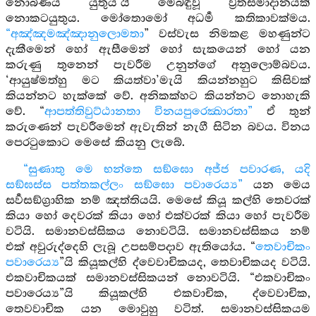
නොබිණිය යුතුය’යි මෙබඳුවූ ව්‍රතසමාදානයක්
නොකටයුතුය. මෝතොමෝ අධර්‍ම කතිකාවක්මය.
“අඤ්ඤමඤ්ඤානුලොමතා
” වස්වැස නිමකළ මහණුන්ට
දැකීමෙන් හෝ ඇසීමෙන් හෝ සැකයෙන් හෝ යන
කරුණු තුනෙන් පැවරීම උනුන්ගේ අනුලොම්බවය.
‘ආයුෂ්මත්හු මට කියත්වා’මැයි කියන්නහුට කිසිවක්
කියන්නට හැක්කේ වේ. අනිකක්හට කියන්නට නොහැකි
වේ. “
ආපත්තිවුට්ඨානතා විනයපුරෙක්‍ඛාරතා”
ඒ තුන්
කරුණෙන් පැවරීමෙන් ඇවැතින් නැගී සිටින බවය. විනය
පෙරටුකොට මෙසේ කියනු ලැබේ.
“සුණාතු මෙ භන්තෙ සඞ්ඝො අජ්ජ පවාරණ, යදි
සඞ්ඝස්ස පත්තකල්ලං සඞ්ඝො පවාරෙය්‍ය”
යන මෙය
සර්‍වසඞ්ග්‍රාහික නම් ඤත්තියයි. මෙසේ කියූ කල්හි තෙවරක්
කියා හෝ දෙවරක් කියා හෝ එක්වරක් කියා හෝ පැවරීම
වටියි. සමානවස්සිකය නොවටියි. සමානවස්සිකය නම්
එක් අවුරුද්දෙහි ලැබූ උපසම්පදාව ඇතියෝය. “
තෙවාචිකං
පවාරෙය්‍ය
”යි කියූකල්හි ද්වෙවාචිකයද, තෙවාචිකයද වටියි.
එකවාචිකයක් සමානවස්සිකයන් නොවටියි. “එකවාචිකං
පවාරෙය්‍ය”යි කියූකල්හි එකවාචික, ද්වෙවාචික,
තෙවවාචික යන මොවුහු වටිත්. සමානවස්සිකයම