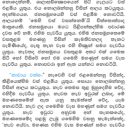
නොදෙත්නම්, ශාලාසඞ්ක්‍ෂෙපයෙන් සිටි ගැලයට වස්
එළඹිය යුතුය. එය නොලබන්නහු විසින් ආලය කටයුතුය.
අදන්මගයහ. ජනසමූහයෙහි වස් එළඹීම නොවටියි.
ආලයනම් ‘මෙහි වස් වසන්නෙමි’යි චිත්තොත්පාද
මාත්‍රයෙකි. ජනසමූහයා මගට පිළිපන්කල්හිම පවාරණ
දවස වේ නම්, එහිම පැවරිය යුතුය. එහිම ජනසමූහතෙමේ
වසතුළම මහණහු විසින් කැමතිවනලද තැනට
පැමිණියේද, පැතූ තැන වැස එහි භික්‍ෂූන් සමග පැවරිය
යුතුය. නැවතද ජනසමූහය වසතුළම අතර එක් ගමෙක
සිටී හෝ විසිරේ හෝ එම ගමෙහි මහණුන් සමග වැස
පැවරිය යුතුය. නොපවරා ඉන් ඈත යන්නට නොවටියි.
“නාවාය වස්සං
” නැවෙහි වස් එළඹෙන්නහු විසින්ද,
කිළියෙක්හිම වස් එළඹිය යුතුය. සොයා නොලබන්නහු
විසින් ආලය කටයුතුය. නැව තෙමස තුළ මුහුදෙහිම වේද,
එහිදීම පැවරිය යුතුය. නැවත නැව ඉවුරක් ලබාද, මේ
මහණතෙමේත් ඈත යනු කැමත්තේ වේද, යෑම
නොවටියි. නැව ලද ගමෙහිම වැස මහණුන් සමග පැවරිය
යුතුය. නැව ඉවුරට අනුවම අන් තැනකයේද,
මහණතෙමේද පළමු ලැබූ ගමෙහිම වසනු කැමැත්තේද,
‘නැව යේවා, මහණහු එහිම වැස මහණුන් සමග පැවරිය