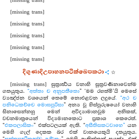
[missing trans]
[missing trans]
[missing trans]
[missing trans]
[missing trans]
[missing trans]
දිගුණාදිඋපාහනපටික්ඛෙපකථා
[missing trans] සුත්‍රාර්‍ත්‍ථය වනාහි සූත්‍රවර්‍ණනාවෙන්ම
ගතයුතුය.
“අත්තා ච අනුපතීතො
” ‘මම රහත්මි’යි මෙසේ
ව්‍යඤ්ජන වශයෙන් තෙමේ නොඑළවන ලදුයේ
. “අථ ච
පනිධෙකච්චෙ මොඝපුරිසා
” අන්‍ය වූ හිස්පුරුෂයෝ වනාහි
සිනාසෙන්නහු මෙන් අවිද්‍යාමානවූම අනිකක්,
වචනමාත්‍රයෙන් විද්‍යමානකොට ප්‍රකාශ කෙරෙත්.
“
එකපලාසිකං
” එක්පටලයක් ඇති. “
අසීතිසකටවාහෙ”
යන
මෙහි ගැල් දෙකක බර එක් වානයෙකුයි දතයුතුය.