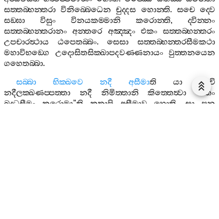
සත‍්තබ‍්භන‍්තරා
විනිබ‍්බෙධෙන
චුද‍්දස
හොන‍්ති
.
සචෙ
ද‍්වෙ
සඞ‍්ඝා
විසුං
විනයකම‍්මානි
කරොන‍්ති
,
ද‍්වින‍්නං
සත‍්තබ‍්භන‍්තරානං
අන‍්තරෙ
අඤ‍්ඤං
එකං
සත‍්තබ‍්භන‍්තරං
උපචාරත්‍ථාය
ඨපෙතබ‍්බං
.
සෙසා
සත‍්තබ‍්භන‍්තරසීමකථා
මහාවිභඞ‍්ගෙ
උදොසිතසික‍්ඛාපදවණ‍්ණනායං
වුත‍්තනයෙන
ගහෙතබ‍්බා
.
සබ‍්බා
භික‍්ඛවෙ
නදී
අසීමා
ති
යා
කාචි
නදීලක‍්ඛණප‍්පත‍්තා
නදී
නිමිත‍්තානි
කිත‍්තෙත්‍වා
“
එතං
බද‍්ධසීමං
කරොමා
”
ති
කතාපි
අසීමාව
හොති
,
සා
පන
අත‍්තනො
සභාවෙනෙව
බද‍්ධසීමාසදිසා
,
සබ‍්බමෙත්‍ථ
සඞ‍්ඝකම‍්මං
කාතුං
වට‍්ටති
.
සමුද‍්දජාතස‍්සරෙසු
පි
එසෙව
නයො
.
එත්‍ථ
ච
ජාතස‍්සරො
නාම
යෙන
කෙනචි
ඛණිත්‍වා
අකතො
සයංජාතසොබ‍්භො
සමන‍්තතො
ආගතෙන
උදකෙන
පූරිතො
තිට‍්ඨති
.
එවං
නදීසමුද‍්දජාතස‍්සරානං
බද‍්ධසීමාභාවං
පටික‍්ඛිපිත්‍වා
පුන
තත්‍ථ
අබද‍්ධසීමාපඅච‍්ඡෙදං
දස‍්සෙන‍්තො
“
නදියා
වා
භික‍්ඛවෙ
”
තිආදිමාහ
.
තත්‍ථ
යං
මජ‍්ඣිමස‍්ස
පුරිසස‍්ස
සමන‍්තා
උදකුක‍්ඛෙපා
ති
යං
ඨානං
මජ‍්ඣිමස‍්ස
පුරිසස‍්ස