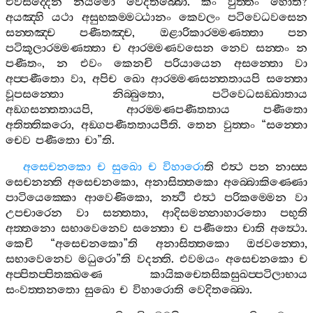
එවසද‍්දෙන
නියමො
වෙදිතබ‍්බො
.
කිං
වුත‍්තං
හොති
?
අයඤ‍්හි
යථා
අසුභකම‍්මට‍්ඨානං
කෙවලං
පටිවෙධවසෙන
සන‍්තඤ‍්ච
පණීතඤ‍්ච
,
ඔළාරිකාරම‍්මණත‍්තා
පන
පටිකූලාරම‍්මණත‍්තා
ච
ආරම‍්මණවසෙන
නෙව
සන‍්තං
න
පණීතං
,
න
එවං
කෙනචි
පරියායෙන
අසන‍්තො
වා
අප‍්පණීතො
වා
,
අපිච
ඛො
ආරම‍්මණසන‍්තතායපි
සන‍්තො
වූපසන‍්තො
නිබ‍්බුතො
,
පටිවෙධසඞ‍්ඛාතාය
අඞ‍්ගසන‍්තතායපි
,
ආරම‍්මණපණීතතාය
පණීතො
අතිත‍්තිකරො
,
අඞ‍්ගපණීතතායපීති
.
තෙන
වුත‍්තං
“
සන‍්තො
චෙව
පණීතො
චා
”
ති
.
අසෙචනකො
ච
සුඛො
ච
විහාරො
ති
එත්‍ථ
පන
නාස‍්ස
සෙචනන‍්ති
අසෙචනකො
,
අනාසිත‍්තකො
අබ‍්බොකිණ‍්ණො
පාටියෙක‍්කො
ආවෙණිකො
,
නත්‍ථි
එත්‍ථ
පරිකම‍්මෙන
වා
උපචාරෙන
වා
සන‍්තතා
,
ආදිසමන‍්නාහාරතො
පභුති
අත‍්තනො
සභාවෙනෙව
සන‍්තො
ච
පණීතො
චාති
අත්‍ථො
.
කෙචි
“
අසෙචනකො
”
ති
අනාසිත‍්තකො
ඔජවන‍්තො
,
සභාවෙනෙව
මධුරො
”
ති
වදන‍්ති
.
එවමයං
අසෙචනකො
ච
අප‍්පිතප‍්පිතක‍්ඛණෙ
කායිකචෙතසිකසුඛප‍්පටිලාභාය
සංවත‍්තනතො
සුඛො
ච
විහාරොති
වෙදිතබ‍්බො
.