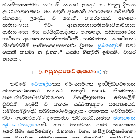
මනසිකාතබ‍්බො
.
යථා
හි
නගරෙ
ලද‍්ධෙ
යං
චතූසු
දිසාසු
උට‍්ඨානකභණ‍්ඩං
,
තං
චතූහි
ද‍්වාරෙහි
නගරමෙව
පවිසතීති
,
ජනපදො
ලද‍්ධො
ච
හොති
.
නගරස‍්සෙව
හෙසො
ආනිසංසො
.
එවං
ආනාපානස‍්සතිසමාධිභාවනාය
ආනිසංසො
එස
අරියිද‍්ධිආදිකො
පභෙදො
,
සබ‍්බාකාරෙන
භාවිතෙ
ආනාපානස‍්සතිසමාධිස‍්මිං
සබ‍්බමෙතං
යොගිනො
නිප‍්ඵජ‍්ජතීති
ආනිසංසදස‍්සනත්‍ථං
වුත‍්තං
.
සුඛඤ‍්චෙ
ති
එත්‍ථ
සොති
කස‍්මා
න
වුත‍්තං
?
යස‍්මා
භික‍්ඛූති
ඉමස‍්මිං
වාරෙ
නාගතං
.
9.
අසුභසුත‍්තවණ‍්ණනා
නවමෙ
වෙසාලිය
න‍්ති
එවංනාමකෙ
ඉත්‍ථිලිඞ‍්ගවසෙන
පවත‍්තවොහාරෙ
නගරෙ
.
තඤ‍්හි
නගරං
තික‍්ඛත‍්තුං
පාකාරපරික‍්ඛෙපවඩ‍්ඪනෙන
විසාලීභූතත‍්තා
වෙසාලීති
වුච‍්චති
.
ඉදම‍්පි
ච
නගරං
සබ‍්බඤ‍්ඤුතං
පත‍්තෙයෙව
සම‍්මාසම‍්බුද‍්ධෙ
සබ‍්බාකාරවෙපුල‍්ලතං
පත‍්තන‍්ති
වෙදිතබ‍්බං
.
එවං
ගොචරගාමං
දස‍්සෙත්‍වා
නිවාසට‍්ඨානමාහ
මහාවනෙ
කූටාගාරසාලාය
න‍්ති
.
තත්‍ථ
මහාවනං
නාම
සයංජාතං
අරොපිමං
සපරිච‍්ඡෙදං
මහන‍්තං
වනං
.
කපිලවත්‍ථුසාමන‍්තා