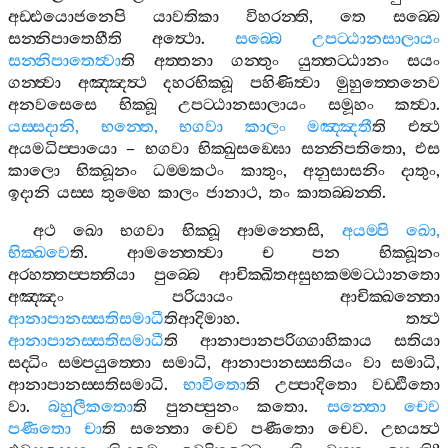
අඩ‍්ඪයොජනෙපි
යාවතිකා
විහරන‍්ති
,
තෙ
සබ‍්බෙ
සන‍්නිපාතෙහීති
අත්‍ථො
.
සබ‍්බෙ
උපට‍්ඨානසාලායං
සන‍්නිපාතෙත්‍වා
ති
අත‍්තනා
ගන‍්තුං
යුත‍්තට‍්ඨානං
සයං
ගන‍්ත්‍වා
අඤ‍්ඤත්‍ථ
දහරභික‍්ඛූ
පහිණිත්‍වා
මුහුත‍්තෙනෙව
අනවසෙසෙ
භික‍්ඛූ
උපට‍්ඨානසාලායං
සමූහං
කත්‍වා
.
යස‍්සදානි
,
භන‍්තෙ
,
භගවා
කාලං
මඤ‍්ඤතී
ති
එත්‍ථ
අයමධිප‍්පායො
–
භගවා
භික‍්ඛුසඞ‍්ඝො
සන‍්නිපතිතො
,
එස
කාලො
භික‍්ඛූනං
ධම‍්මකථං
කාතුං
,
අනුසාසනිං
දාතුං
,
ඉදානි
යස‍්ස
තුම‍්හෙ
කාලං
ජානාථ
,
තං
කාතබ‍්බන‍්ති
.
අථ
ඛො
භගවා
භික‍්ඛූ
ආමන‍්තෙසි
,
අයම‍්පි
ඛො
,
භික‍්ඛවෙ
ති
.
ආමන‍්තෙත්‍වා
ච
පන
භික‍්ඛූනං
අරහත‍්තප‍්පත‍්තියා
පුබ‍්බෙ
ආචික‍්ඛිතඅසුභකම‍්මට‍්ඨානතො
අඤ‍්ඤං
පරියායං
ආචික‍්ඛන‍්තො
ආනාපානස‍්සතිසමාධී
තිආදිමාහ
.
තත්‍ථ
ආනාපානස‍්සතිසමාධී
ති
ආනාපානපරිග‍්ගාහිකාය
සතියා
සද‍්ධිං
සම‍්පයුත‍්තො
සමාධි
,
ආනාපානස‍්සතියං
වා
සමාධි
,
ආනාපානස‍්සතිසමාධි
.
භාවිතො
ති
උප‍්පාදිතො
වඩ‍්ඪිතො
වා
.
බහුලීකතො
ති
පුනප‍්පුනං
කතො
.
සන‍්තො
චෙව
පණීතො
චා
ති
සන‍්තො
චෙව
පණීතො
චෙව
.
උභයත්‍ථ