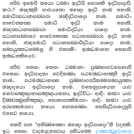
අපිච
ඉමෙපි
තයො
ධම‍්මා
ඉද‍්ධීපි
හොන‍්ති
ඉද‍්ධිපාදාපි
.
කථං
?
ඡන්‍දඤ‍්හි
භාවයතො
ඡන්‍දො
ඉද‍්ධි
නාම
හොති
,
සමාධිප‍්පධානසඞ‍්ඛාරා
ඡන්‍දිද‍්ධිපාදො
නාම
.
සමාධිං
භාවෙන‍්තස‍්ස
සමාධි
ඉද‍්ධි
නාම
හොති
,
ඡන්‍දප‍්පධානසඞ‍්ඛාරා
සමාධිද‍්ධියා
පාදො
නාම
.
පධානසඞ‍්ඛාරෙ
භාවෙන‍්තස‍්ස
පධානසඞ‍්ඛාරා
ඉද‍්ධි
නාම
හොති
,
ඡන්‍දසමාධි
පධානසඞ‍්ඛාරිද‍්ධියා
පාදො
නාම
,
සම‍්පයුත‍්තධම‍්මෙසු
හි
එකස‍්මිං
ඉජ‍්ඣමානෙ
සෙසාපි
ඉජ‍්ඣන‍්තියෙව
.
අපිච
තෙසං
තෙසං
ධම‍්මානං
පුබ‍්බභාගවසෙනාපි
එතෙසං
ඉද‍්ධිපාදතා
වෙදිතබ‍්බා
.
පඨමජ‍්ඣානඤ‍්හි
ඉද‍්ධි
නාම
,
පඨමජ‍්ඣානස‍්ස
පුබ‍්බභාගපරිකම‍්මසම‍්පයුත‍්තා
ඡන්‍දාදයො
ඉද‍්ධිපාදො
නාම
.
එතෙනුපායෙන
යාව
නෙවසඤ‍්ඤානාසඤ‍්ඤායතනා
,
ඉද‍්ධිවිධං
ආදිං
කත්‍වා
යාව
දිබ‍්බචක‍්ඛුඅභිඤ‍්ඤා
,
සොතාපත‍්තිමග‍්ගං
ආදිං
කත්‍වා
යාව
අරහත‍්තමග‍්ගා
නයො
නෙතබ‍්බො
.
සෙසිද‍්ධිපාදෙසුපි
එසෙව
නයො
.
කෙචි
පන
“
අනිබ‍්බත‍්තො
ඡන්‍දො
ඉද‍්ධිපාදො
”
ති
වදන‍්ති
.
ඉධ
තෙසං
වාදමද‍්දනත්‍ථාය
අභිධම‍්මෙ
උත‍්තරචූළවාරො