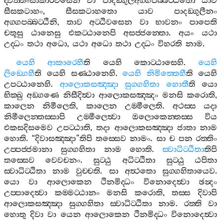
ද‍්වත‍්තිංසාකාරවසෙන
වා
පාදඞ‍්ගුලිඅග‍්ගපබ‍්බට‍්ඨිතො
යාව
සීසකටාහං
,
සීසකටාහතො
යාව
පාදඞ‍්ගුලීනං
අග‍්ගපබ‍්බට‍්ඨීනි
,
තාව
අට‍්ඨිවසෙන
වා
භාවනං
පාපෙති
චතූසු
ඨානෙසු
එකට‍්ඨානෙපි
අසජ‍්ජන‍්තො
.
අයං
යථා
උද‍්ධං
තථා
අධො
,
යථා
අධො
තථා
උද‍්ධං
විහරති
නාම
.
යෙහි
ආකාරෙහී
ති
යෙහි
කොට‍්ඨාසෙහි
.
යෙහි
ලිඞ‍්ගෙහී
ති
යෙහි
සණ‍්ඨානෙහි
.
යෙහි
නිමිත‍්තෙහී
ති
යෙහි
උපට‍්ඨානෙහි
.
ආලොකසඤ‍්ඤා
සුග‍්ගහිතා
හොතී
ති
යො
භික‍්ඛු
අඞ‍්ගණෙ
නිසීදිත්‍වා
ආලොකසඤ‍්ඤං
මනසි
කරොති
,
කාලෙන
නිමීලෙති
,
කාලෙන
උම‍්මීලෙති
.
අථස‍්ස
යදා
නිමීලෙන‍්තස‍්සාපි
උම‍්මීලෙත්‍වා
ඔලොකෙන‍්තස‍්ස
විය
එකසදිසමෙව
උපට‍්ඨාති
,
තදා
ආලොකසඤ‍්ඤා
ජාතා
නාම
හොති
. “
දිවාසඤ‍්ඤා
”
තිපි
තස‍්සෙව
නාමං
.
සා
ච
පන
රත‍්තිං
උප‍්පජ‍්ජමානා
සුග‍්ගහිතා
නාම
හොති
.
ස‍්වාධිට‍්ඨිතා
තිපි
තස‍්සෙව
වෙවචනං
.
සුට‍්ඨු
අධිට‍්ඨිතා
සුට‍්ඨු
ඨපිතා
ස‍්වාධිට‍්ඨිතා
නාම
වුච‍්චති
.
සා
අත්‍ථතො
සුග‍්ගහිතායෙව
.
යො
වා
ආලොකෙන
ථිනමිද‍්ධං
විනොදෙත්‍වා
ඡන්‍දං
උප‍්පාදෙත්‍වා
කම‍්මට‍්ඨානං
මනසි
කරොති
,
තස‍්ස
දිවාපි
ආලොකසඤ‍්ඤා
සුග‍්ගහිතා
ස‍්වාධිට‍්ඨිතා
නාම
.
රත‍්ති
වා
හොතු
දිවා
වා
යෙන
ආලොකෙන
ථිනමිද‍්ධං
විනොදෙත්‍වා