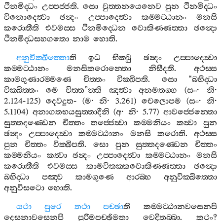
ථිනමිද‍්ධං
උප‍්පජ‍්ජති
.
සො
වුත‍්තනයෙනෙව
පුන
ථිනමිද‍්ධං
විනොදෙත්‍වා
ඡන්‍දං
උප‍්පාදෙත්‍වා
කම‍්මට‍්ඨානං
මනසි
කරොතීති
එවමස‍්ස
ථිනමිද‍්ධෙන
වොකිණ‍්ණත‍්තා
ඡන්‍දො
ථිනමිද‍්ධසහගතො
නාම
හොති
.
අනුවික‍්ඛිත‍්තො
ති
ඉධ
භික‍්ඛු
ඡන්‍දං
උප‍්පාදෙත්‍වා
කම‍්මට‍්ඨානං
මනසිකරොන‍්තො
නිසීදති
.
අථස‍්ස
කාමගුණාරම‍්මණෙ
චිත‍්තං
වික‍්ඛිපති
.
සො
“
බහිද‍්ධා
වික‍්ඛිත‍්තං
මෙ
චිත‍්ත
”
න‍්ති
ඤත්‍වා
අනමතග‍්ග
(
සං
·
නි
·
2.124-125)
දෙවදූත
- (
ම
·
නි
· 3.261)
චෙලොපම
(
සං
·
නි
·
5.1104)
අනාගතභයසුත‍්තාදීනි
(
අ
·
නි
· 5.77)
ආවජ‍්ජෙන‍්තො
සුත‍්තදණ‍්ඩෙන
චිත‍්තං
තජ‍්ජෙත්‍වා
කම‍්මනියං
කත්‍වා
පුන
ඡන්‍දං
උප‍්පාදෙත්‍වා
කම‍්මට‍්ඨානං
මනසි
කරොති
.
අථස‍්ස
පුන
චිත‍්තං
වික‍්ඛිපති
.
සො
පුන
සුත‍්තදණ‍්ඩෙන
චිත‍්තං
කම‍්මනියං
කත්‍වා
ඡන්‍දං
උප‍්පාදෙත්‍වා
කම‍්මට‍්ඨානං
මනසි
කරොතීති
එවමස‍්ස
කාමවිතක‍්කවොකිණ‍්ණත‍්තා
ඡන්‍දො
බහිද‍්ධා
පඤ‍්ච
කාමගුණෙ
ආරබ‍්භ
අනුවික‍්ඛිත‍්තො
අනුවිසටො
හොති
.
යථා
පුරෙ
තථා
පච‍්ඡා
ති
කම‍්මට‍්ඨානවසෙනපි
දෙසනාවසෙනපි
පුරිමපච‍්ඡිමතා
වෙදිතබ‍්බා
.
කථං
?