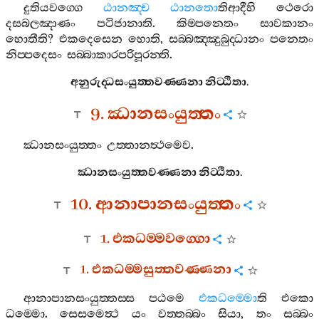
දුතියවග‍්ගෙ
ඨානඤ‍්ච
ඨානතො
තිආදීහි
ථෙරො
දසබලඤාණං
පටිජානාති
.
කිම‍්පනෙතං
සාවකානං
හොතීති
?
එකදෙසෙන
හොති
,
සබ‍්බඤ‍්ඤුබුද‍්ධානං
පනෙතං
නිප‍්පදෙසං
සබ‍්බාකාරපරිපූරන‍්ති
.
අනුරුද‍්ධසංයුත‍්තවණ‍්ණනා
නිට‍්ඨිතා
.
9.
ඣානසංයුත‍්තං
ඣානසංයුත‍්තං
උත‍්තානත්‍ථමෙව
.
ඣානසංයුත‍්තවණ‍්ණනා
නිට‍්ඨිතා
.
10.
ආනාපානසංයුත‍්තං
1.
එකධම‍්මවග‍්ගො
1.
එකධම‍්මසුත‍්තවණ‍්ණනා
ආනාපානසංයුත‍්තස‍්ස
පඨමෙ
එකධම‍්මො
ති
එකො
ධම‍්මො
.
සෙසමෙත්‍ථ
යං
වත‍්තබ‍්බං
සියා
,
තං
සබ‍්බං