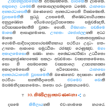
උප‍්පන‍්නුප‍්පන‍්නෙ
ති
අවික‍්ඛම‍්භිතෙ
.
පාපකෙ
ති
ලාමකෙ
.
අකුසලෙ
ධම‍්මෙ
ති
අකොසල‍්ලසම‍්භූතෙ
ධම‍්මෙ
.
ඨානසො
අන‍්තරධාපෙතී
ති
ඛණෙනෙව
අන‍්තරධාපෙති
වික‍්ඛම‍්භෙති
.
වූපසමෙතී
ති
සුට‍්ඨු
උපසමෙති
,
නිබ‍්බෙධභාගියත‍්තා
අනුපුබ‍්බෙන
අරියමග‍්ගවුද‍්ධිප‍්පත‍්තො
සමුච‍්ඡින්‍දති
,
පටිප‍්පස‍්සම‍්භෙතීති
වුත‍්තං
හොති
.
ගිම‍්හානං
පච‍්ඡිමෙ
මාසෙ
ති
ආසාළ‍්හමාසෙ
.
ඌහතං
රජොජල‍්ල
න‍්ති
අට‍්ඨ
මාසෙ
වාතාතපසුක‍්ඛාය
ගොමහිංසාදිපාදප‍්පහාරසම‍්භින‍්නාය
පථවියා
උද‍්ධං
හතං
ඌහතං
ආකාසෙ
සමුට‍්ඨිතං
රජඤ‍්ච
රෙණුඤ‍්ච
.
මහා
අකාලමෙඝො
ති
සබ‍්බං
නභං
අජ‍්ඣොත්‍ථරිත්‍වා
උට‍්ඨිතො
ආසාළ‍්හජුණ‍්හපක‍්ඛෙ
සකලං
අඩ‍්ඪමාසං
වස‍්සනකමෙඝො
.
සො
හි
අසම‍්පත‍්තෙ
වස‍්සකාලෙ
උප‍්පන‍්නත‍්තා
අකාලමෙඝොති
ඉධ
අධිප‍්පෙතො
.
ඨානසො
අන‍්තරාධාපෙති
වූපසමෙතී
ති
ඛණෙනෙව
අදස‍්සනං
නෙති
පථවියං
සන‍්නිසීදාපෙති
.
එවමෙව
ඛො
ති
ඔපම‍්මනිදස‍්සනමෙතං
.
තතො
පරං
වුත‍්තනයමෙව
.
10.
කිම‍්බිලසුත‍්තවණ‍්ණනා
දසමෙ
කිමිලාය
න‍්ති
එවංනාමකෙ
නගරෙ
.