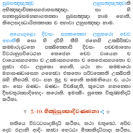
සුඛසඤ‍්ඤඤ‍්ච
ලහුසඤ‍්ඤඤ‍්චා
ති
අභිඤ‍්ඤාචිත‍්තසහජාතසඤ‍්ඤා
.
සා
හි
සන‍්තසුඛසමන‍්නාගතත‍්තා
සුඛසඤ‍්ඤා
නාම
හොති
,
කිලෙසදන්‍ධායිතත‍්තස‍්ස
ච
අභාවා
ලහුසඤ‍්ඤා
නාම
.
අයොගුළො
දිවසං
සන‍්තත‍්තො
ලහුතරො
චෙව
හොතී
ති
සො
හි
ද‍්වීහි
තීහි
ජනෙහි
උක‍්ඛිපිත්‍වා
කම‍්මාරුද‍්ධනෙ
පක‍්ඛිත‍්තොපි
දිවසං
පච‍්චමානො
විවරානුපවිට‍්ඨෙන
තෙජෙන
චෙව
වායෙන
ච
වායොසහගතො
ච
උස‍්මාසහගතො
ච
තෙජොසහගතො
ච
හුත්‍වා
එවං
ලහුකො
හොති
,
යථා
නං
කම‍්මාරො
මහාසණ‍්ඩාසෙන
ගහෙත්‍වා
එකතො
පරිවත‍්තෙති
උක‍්ඛිපති
බහි
නීහරති
.
එවං
පන
මුදු
ච
හොති
කම‍්මනියො
ච
.
යථා
නං
සො
ඛණ‍්ඩං
ඛණ‍්ඩං
විච‍්ඡින්‍දති
,
කූටෙන
හනන‍්තො
දීඝචතුරස‍්සාදිභෙදං
කරොති
.
ඉමස‍්මිං
සුත‍්තෙ
විකුබ‍්බනිද‍්ධි
කථිතා
.
3-10.
භික‍්ඛුසුත‍්තාදිවණ‍්ණනා
තතියෙ
විවට‍්ටපාදකිද‍්ධි
කථිතා
,
තථා
චතුත්‍ථෙ
.
අපිච
ද‍්වෙ
ඵලානි
ආදිං
කත්‍වා
හෙට‍්ඨා
මිස‍්සකිද‍්ධිපාදා
කථිතා
,