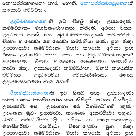
කොසජ‍්ජසහගතො
නාම
හොති
.
කොසජ‍්ජසම‍්පයුත‍්තො
ති
තස‍්සෙව
වෙවචනං
.
උද‍්ධච‍්චසහගතො
ති
ඉධ
භික‍්ඛු
ඡන්‍දං
උප‍්පාදෙත්‍වා
කම‍්මට‍්ඨානං
මනසිකරොන‍්තො
නිසීදති
.
අථස‍්ස
චිත‍්තං
උද‍්ධච‍්චෙ
පතති
.
සො
බුද‍්ධධම‍්මසඞ‍්ඝගුණෙ
ආවජ‍්ජෙත්‍වා
චිත‍්තං
හාසෙත්‍වා
තොසෙත්‍වා
කම‍්මනියං
කත්‍වා
පුන
ඡන්‍දං
උප‍්පාදෙත්‍වා
කම‍්මට‍්ඨානං
මනසි
කරොති
.
අථස‍්ස
පුන
චිත‍්තං
උද‍්ධච‍්චෙ
පතති
.
සො
පුන
බුද‍්ධධම‍්මසඞ‍්ඝගුණෙ
ආවජ‍්ජෙත්‍වා
චිත‍්තං
හාසෙත්‍වා
තොසෙත්‍වා
කම‍්මනියං
කත්‍වා
ඡන්‍දං
උප‍්පාදෙත්‍වා
කම‍්මට‍්ඨානං
මනසි
කරොතීති
එවමස‍්ස
උද‍්ධච‍්චෙන
වොකිණ‍්ණත‍්තා
ඡන්‍දො
උද‍්ධච‍්චසහගතො
නාම
හොති
.
ථිනමිද‍්ධසහගතො
ති
ඉධ
භික‍්ඛු
ඡන්‍දං
උප‍්පාදෙත්‍වා
කම‍්මට‍්ඨානං
මනසිකරොන‍්තො
නිසීදති
.
අථස‍්ස
ථිනමිද‍්ධං
උප‍්පජ‍්ජති
.
සො
“
උප‍්පන‍්නං
මෙ
ථිනමිද‍්ධ
”
න‍්ති
ඤත්‍වා
උදකෙන
මුඛං
පුඤ‍්ඡිත්‍වා
,
කණ‍්ණෙ
ආකඩ‍්ඪිත්‍වා
පගුණං
ධම‍්මං
සජ‍්ඣායිත්‍වා
දිවා
ගහිතං
වා
ආලොකසඤ‍්ඤං
මනසිකරිත්‍වා
ථිනමිද‍්ධං
විනොදෙත්‍වා
පුන
ඡන්‍දං
උප‍්පාදෙත්‍වා
කම‍්මට‍්ඨානං
මනසි
කරොති
.
අථස‍්ස
පුන