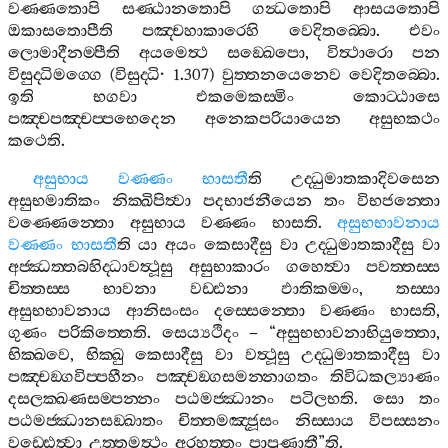
වණ‍්ණතොපි
සණ‍්ඨානතොපි
ගන්‍ධතොපි
ආසයතොපි
ඔකාසතොපීති
පඤ‍්චහාකාරෙහි
වෙදිතබ‍්බො
.
එවං
ලොමාදීනම‍්පීති
අයමෙත්‍ථ
සඞ‍්ඛෙපො
,
විත්‍ථාරො
පන
විසුද‍්ධිමග‍්ගෙ
(
විසුද‍්ධි
· 1.307)
වුත‍්තනයෙනෙව
වෙදිතබ‍්බො
.
ඉති
භගවා
එකමෙකස‍්මිං
කොට‍්ඨාසෙ
පඤ‍්චපඤ‍්චප‍්පභෙදෙන
අනෙකපරියායෙන
අසුභකථං
කථෙති
.
අසුභාය
වණ‍්ණං
භාසතී
ති
උද‍්ධුමාතකාදිවසෙන
අසුභමාතිකං
නික‍්ඛිපිත්‍වා
පදභාජනීයෙන
තං
විභජන‍්තො
වණ‍්ණෙන‍්තො
අසුභාය
වණ‍්ණං
භාසති
.
අසුභභාවනාය
වණ‍්ණං
භාසතී
ති
යා
අයං
කෙසාදීසු
වා
උද‍්ධුමාතකාදීසු
වා
අජ‍්ඣත‍්තබහිද‍්ධාවත්‍ථූසු
අසුභාකාරං
ගහෙත්‍වා
පවත‍්තස‍්ස
චිත‍්තස‍්ස
භාවනා
වඩ‍්ඪනා
ඵාතිකම‍්මං
,
තස‍්සා
අසුභභාවනාය
ආනිසංසං
දස‍්සෙන‍්තො
වණ‍්ණං
භාසති
,
ගුණං
පරිකිත‍්තෙති
.
සෙය්‍යථිදං
– “
අසුභභාවනාභියුත‍්තො
,
භික‍්ඛවෙ
,
භික‍්ඛු
කෙසාදීසු
වා
වත්‍ථූසු
උද‍්ධුමාතකාදීසු
වා
පඤ‍්චඞ‍්ගවිප‍්පහීනං
පඤ‍්චඞ‍්ගසමන‍්නාගතං
තිවිධකල්‍යාණං
දසලක‍්ඛණසම‍්පන‍්නං
පඨමජ‍්ඣානං
පටිලභති
.
සො
තං
පඨමජ‍්ඣානසඞ‍්ඛාතං
චිත‍්තමඤ‍්ජූසං
නිස‍්සාය
විපස‍්සනං
වඩ‍්ඪෙත්‍වා
උත‍්තමත්‍ථං
අරහත‍්තං
පාපුණාතී
”
ති
.