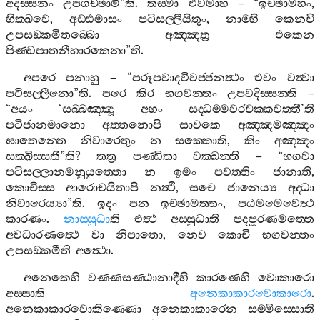
අදස‍්සනං
උපගච‍්ඡාමී
”
ති
.
තස‍්මා
එවමාහ
– “
ඉච‍්ඡාමහං
,
භික‍්ඛවෙ
,
අඩ‍්ඪමාසං
පටිසල‍්ලීයිතුං
,
නාම‍්හි
කෙනචි
උපසඞ‍්කමිතබ‍්බො
අඤ‍්ඤත්‍ර
එකෙන
පිණ‍්ඩපාතනීහාරකෙනා
”
ති
.
අපරෙ
පනාහු
– “
පරූපවාදවිවජ‍්ජනත්‍ථං
එවං
වත්‍වා
පටිසල‍්ලීනො
”
ති
.
පරෙ
කිර
භගවන‍්තං
උපවදිස‍්සන‍්ති
–
“
අයං
‘
සබ‍්බඤ‍්ඤූ
අහං
සද‍්ධම‍්මවරචක‍්කවත‍්තී
’
ති
පටිජානමානො
අත‍්තනොපි
සාවකෙ
අඤ‍්ඤමඤ‍්ඤං
ඝාතෙන‍්තෙ
නිවාරෙතුං
න
සක‍්කොති
,
කිං
අඤ‍්ඤං
සක‍්ඛිස‍්සතී
”
ති
?
තත්‍ර
පණ‍්ඩිතා
වක‍්ඛන‍්ති
– “
භගවා
පටිසල‍්ලානමනුයුත‍්තො
න
ඉමං
පවත‍්තිං
ජානාති
,
කොචිස‍්ස
ආරොචයිතාපි
නත්‍ථි
,
සචෙ
ජානෙය්‍ය
අද‍්ධා
නිවාරෙය්‍යා
”
ති
.
ඉදං
පන
ඉච‍්ඡාමත‍්තං
,
පඨමමෙවෙත්‍ථ
කාරණං
.
නාස‍්සුධා
ති
එත්‍ථ
අස‍්සුධාති
පදපූරණමත‍්තෙ
අවධාරණත්‍ථෙ
වා
නිපාතො
,
නෙව
කොචි
භගවන‍්තං
උපසඞ‍්කමීති
අත්‍ථො
.
අනෙකෙහි
වණ‍්ණසණ‍්ඨානාදීහි
කාරණෙහි
වොකාරො
අස‍්සාති
අනෙකාකාරවොකාරො
.
අනෙකාකාරවොකිණ‍්ණො
අනෙකාකාරෙන
සම‍්මිස‍්සොති