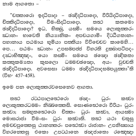
නාම
ආගතො
–
“
චත‍්තාරො
ඉද‍්ධිපාදා
–
ඡන්‍දිද‍්ධිපාදො
,
වීරියිද‍්ධිපාදො
,
චිත‍්තිද‍්ධිපාදො
,
වීමංසිද‍්ධිපාදො
.
තත්‍ථ
කතමො
ඡන්‍දිද‍්ධිපාදො
?
ඉධ
,
භික‍්ඛු
,
යස‍්මිං
සමයෙ
ලොකුත‍්තරං
ඣානං
භාවෙති
නිය්‍යානිකං
අපචයගාමිං
දිට‍්ඨිගතානං
පහානාය
පඨමාය
භූමියා
පත‍්තියා
විවිච‍්චෙව
කාමෙහි
…
පෙ
…
පඨමං
ඣානං
උපසම‍්පජ‍්ජ
විහරති
දුක‍්ඛාපටිපදං
දන්‍ධාභිඤ‍්ඤං
,
යො
තස‍්මිං
සමයෙ
ඡන්‍දො
ඡන්‍දිකතා
කත‍්තුකම්‍යතා
කුසලො
ධම‍්මච‍්ඡන්‍දො
,
අයං
වුච‍්චති
ඡන්‍දිද‍්ධිපාදො
.
අවසෙසා
ධම‍්මා
ඡන්‍දිද‍්ධිපාදසම‍්පයුත‍්තා
”
ති
(
විභ
· 457-458).
ඉමෙ
පන
ලොකුත‍්තරවසෙනෙව
ආගතා
.
තත්‍ථ
රට‍්ඨපාලත්‍ථෙරො
ඡන්‍දං
ධුරං
කත්‍වා
ලොකුත‍්තරධම‍්මං
නිබ‍්බත‍්තෙසි
.
සොණත්‍ථෙරො
වීරියං
ධුරං
කත්‍වා
;
සම‍්භුතත්‍ථෙරො
චිත‍්තං
ධුරං
කත්‍වා
,
ආයස‍්මා
මොඝරාජා
වීමංසං
ධුරං
කත්‍වාති
.
තත්‍ථ
යථා
චතූසු
අමච‍්චපුත‍්තෙසු
ඨානන‍්තරං
පත්‍ථෙත්‍වා
රාජානං
උපනිස‍්සාය
විහරන‍්තෙසු
එකො
උපට‍්ඨානෙ
ඡන්‍දජාතො
රඤ‍්ඤො