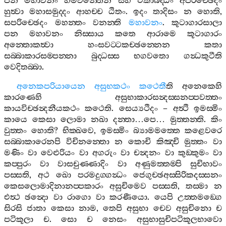
පන
මහාවනං
හිමවන‍්තෙන
සහ
එකාබද‍්ධං
අපරිච‍්ඡෙදං
හුත්‍වා
මහාසමුද‍්දං
ආහච‍්ච
ඨිතං
.
ඉදං
තාදිසං
න
හොති
,
සපරිච‍්ඡෙදං
මහන‍්තං
වනන‍්ති
මහාවනං
.
කූටාගාරසාලා
පන
මහාවනං
නිස‍්සාය
කතෙ
ආරාමෙ
කූටාගාරං
අන‍්තොකත්‍වා
හංසවට‍්ටකච‍්ඡන‍්නෙන
කතා
සබ‍්බාකාරසම‍්පන‍්නා
බුද‍්ධස‍්ස
භගවතො
ගන්‍ධකුටීති
වෙදිතබ‍්බා
.
අනෙකපරියායෙන
අසුභකථං
කථෙතී
ති
අනෙකෙහි
කාරණෙහි
අසුභාකාරසන්‍දස‍්සනප‍්පවත‍්තං
කායවිච‍්ඡන්‍දනීයකථං
කථෙති
.
සෙය්‍යථිදං
–
අත්‍ථි
ඉමස‍්මිං
කායෙ
කෙසා
ලොමා
නඛා
දන‍්තා
…
පෙ
…
මුත‍්තන‍්ති
.
කිං
වුත‍්තං
හොති
?
භික‍්ඛවෙ
,
ඉමස‍්මිං
බ්‍යාමමත‍්තෙ
කළෙවරෙ
සබ‍්බාකාරෙනපි
විචිනන‍්තො
න
කොචි
කිඤ‍්චි
මුත‍්තං
වා
මණිං
වා
වෙළුරියං
වා
අගරුං
වා
චන්‍දනං
වා
කුඞ‍්කුමං
වා
කප‍්පුරං
වා
වාසචුණ‍්ණාදිං
වා
අණුමත‍්තම‍්පි
සුචිභාවං
පස‍්සති
,
අථ
ඛො
පරමදුග‍්ගන්‍ධං
ජෙගුච‍්ඡඅස‍්සිරිකදස‍්සනං
කෙසලොමාදිනානප‍්පකාරං
අසුචිමෙව
පස‍්සති
,
තස‍්මා
න
එත්‍ථ
ඡන්‍දො
වා
රාගො
වා
කරණීයො
.
යෙපි
උත‍්තමඞ‍්ගෙ
සිරසි
ජාතා
කෙසා
නාම
,
තෙපි
අසුභා
චෙව
අසුචිනො
ච
පටිකූලා
ච
.
සො
ච
නෙසං
අසුභාසුචිපටිකූලභාවො