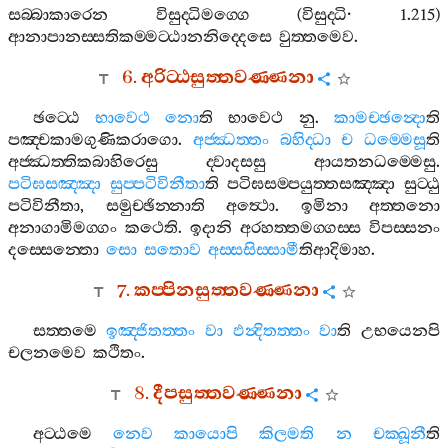
සබ‍්බාකාරෙන
විසුද‍්ධිමග‍්ගෙ
(
විසුද‍්ධි
· 1.215)
ආනාපානස‍්සතිකම‍්මට‍්ඨානනිද‍්දෙසෙ
වුත‍්තමෙව
.
6.
අරිට‍්ඨසුත‍්තවණ‍්ණනා
ඡට‍්ඨෙ
භාවෙථ
නො
ති
භාවෙථ
නු
.
කාමච‍්ඡන්‍දො
ති
පඤ‍්චකාමගුණිකරාගො
.
අජ‍්ඣත‍්තං
බහිද‍්ධා
ච
ධම‍්මෙසූ
ති
අජ‍්ඣත‍්තිකබාහිරෙසු
ද‍්වාදසසු
ආයතනධම‍්මෙසු
.
පටිඝසඤ‍්ඤා
සුප‍්පටිවිනීතා
ති
පටිඝසම‍්පයුත‍්තසඤ‍්ඤා
සුට‍්ඨු
පටිවිනීතා
,
සමුච‍්ඡින‍්නාති
අත්‍ථො
.
ඉමිනා
අත‍්තනො
අනාගාමිමග‍්ගං
කථෙති
.
ඉදානි
අරහත‍්තමග‍්ගස‍්ස
විපස‍්සනං
දස‍්සෙන‍්තො
සො
සතොව
අස‍්සසිස‍්සාමී
තිආදිමාහ
.
7.
කප‍්පිනසුත‍්තවණ‍්ණනා
සත‍්තමෙ
ඉඤ‍්ජිතත‍්තං
වා
ඵන්‍දිතත‍්තං
වා
ති
උභයෙනපි
චලනමෙව
කථිතං
.
8.
දීපසුත‍්තවණ‍්ණනා
අට‍්ඨමෙ
නෙව
කායොපි
කිලමති
න
චක‍්ඛූනී
ති