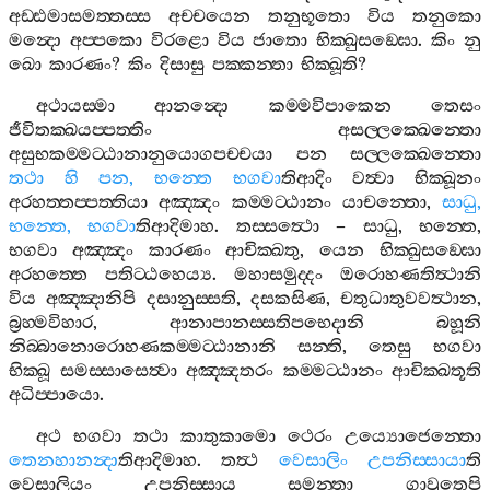
අඩ‍්ඪමාසමත‍්තස‍්ස
අච‍්චයෙන
තනුභූතො
විය
තනුකො
මන්‍දො
අප‍්පකො
විරළො
විය
ජාතො
භික‍්ඛුසඞ‍්ඝො
.
කිං
නු
ඛො
කාරණං
?
කිං
දිසාසු
පක‍්කන‍්තා
භික‍්ඛූති
?
අථායස‍්මා
ආනන්‍දො
කම‍්මවිපාකෙන
තෙසං
ජීවිතක‍්ඛයප‍්පත‍්තිං
අසල‍්ලක‍්ඛෙන‍්තො
අසුභකම‍්මට‍්ඨානානුයොගපච‍්චයා
පන
සල‍්ලක‍්ඛෙන‍්තො
තථා
හි
පන
,
භන‍්තෙ
භගවා
තිආදිං
වත්‍වා
භික‍්ඛූනං
අරහත‍්තප‍්පත‍්තියා
අඤ‍්ඤං
කම‍්මට‍්ඨානං
යාචන‍්තො
,
සාධු
,
භන‍්තෙ
,
භගවා
තිආදිමාහ
.
තස‍්සත්‍ථො
–
සාධු
,
භන‍්තෙ
,
භගවා
අඤ‍්ඤං
කාරණං
ආචික‍්ඛතු
,
යෙන
භික‍්ඛුසඞ‍්ඝො
අරහත‍්තෙ
පතිට‍්ඨහෙය්‍ය
.
මහාසමුද‍්දං
ඔරොහණතිත්‍ථානි
විය
අඤ‍්ඤානිපි
දසානුස‍්සති
,
දසකසිණ
,
චතුධාතුවවත්‍ථාන
,
බ්‍රහ‍්මවිහාර
,
ආනාපානස‍්සතිපභෙදානි
බහූනි
නිබ‍්බානොරොහණකම‍්මට‍්ඨානානි
සන‍්ති
,
තෙසු
භගවා
භික‍්ඛූ
සමස‍්සාසෙත්‍වා
අඤ‍්ඤතරං
කම‍්මට‍්ඨානං
ආචික‍්ඛතූති
අධිප‍්පායො
.
අථ
භගවා
තථා
කාතුකාමො
ථෙරං
උය්‍යොජෙන‍්තො
තෙනහානන්‍දා
තිආදිමාහ
.
තත්‍ථ
වෙසාලිං
උපනිස‍්සායා
ති
වෙසාලියං
උපනිස‍්සාය
සමන‍්තා
ගාවුතෙපි