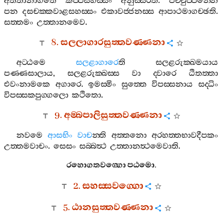
අතීතානාගතෙ
කප‍්පසහස‍්සං
අනුස‍්සරති
.
පච‍්චුප‍්පන‍්නෙ
පන
දසචක‍්කවාළසහස‍්සං
එකාවජ‍්ජනස‍්ස
ආපාථමාගච‍්ඡති
.
සත‍්තමං
උත‍්තානමෙව
.
8.
සලලාගාරසුත‍්තවණ‍්ණනා
අට‍්ඨමෙ
සලළාගාරෙ
ති
සලළරුක‍්ඛමයාය
පණ‍්ණසාලාය
,
සලළරුක‍්ඛස‍්ස
වා
ද‍්වාරෙ
ඨිතත‍්තා
එවංනාමකෙ
අගාරෙ
.
ඉමස‍්මිං
සුත‍්තෙ
විපස‍්සනාය
සද‍්ධිං
විපස‍්සකපුග‍්ගලො
කථිතො
.
9.
අම‍්බපාලිසුත‍්තවණ‍්ණනා
නවමෙ
ආසභිං
වාච
න‍්ති
අත‍්තනො
අරහත‍්තභාවදීපකං
උත‍්තමවාචං
.
සෙසං
සබ‍්බත්‍ථ
උත‍්තානත්‍ථමෙවාති
.
රහොගතවග‍්ගො
පඨමො
.
2.
සහස‍්සවග‍්ගො
5.
ඨානසුත‍්තවණ‍්ණනා