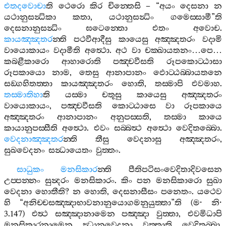
එතදවොචා
ති
ථෙරො
කිර
චින‍්තෙසි
– “
අයං
දෙසනා
න
යථානුසන්‍ධිකා
කතා
,
යථානුසන්‍ධිං
ගමෙස‍්සාමී
”
ති
දෙසනානුසන්‍ධිං
ඝටෙන‍්තො
එතං
අවොච
.
කායඤ‍්ඤතර
න‍්ති
පථවීආදීසු
කායෙසු
අඤ‍්ඤතරං
වදාමි
වායොකායං
වදාමීති
අත්‍ථො
.
අථ
වා
චක‍්ඛායතනං
…
පෙ
…
කබළීකාරො
ආහාරොති
පඤ‍්චවීසති
රූපකොට‍්ඨාසා
රූපකායො
නාම
,
තෙසු
ආනාපානං
ඵොට‍්ඨබ‍්බායතනෙ
සඞ‍්ගහිතත‍්තා
කායඤ‍්ඤතරං
හොති
,
තස‍්මාපි
එවමාහ
.
තස‍්මාතිහා
ති
යස‍්මා
චතූසු
කායෙසු
අඤ‍්ඤතරං
වායොකායං
,
පඤ‍්චවීසති
කොට‍්ඨාසෙ
වා
රූපකායෙ
අඤ‍්ඤතරං
ආනාපානං
අනුපස‍්සති
,
තස‍්මා
කායෙ
කායානුපස‍්සීති
අත්‍ථො
.
එවං
සබ‍්බත්‍ථ
අත්‍ථො
වෙදිතබ‍්බො
.
වෙදනාඤ‍්ඤතර
න‍්ති
තීසු
වෙදනාසු
අඤ‍්ඤතරං
,
සුඛවෙදනං
සන්‍ධායෙතං
වුත‍්තං
.
සාධුකං
මනසිකාර
න‍්ති
පීතිපටිසංවෙදිතාදිවසෙන
උප‍්පන‍්නං
සුන්‍දරං
මනසිකාරං
.
කිං
පන
මනසිකාරො
සුඛා
වෙදනා
හොතීති
?
න
හොති
,
දෙසනාසීසං
පනෙතං
.
යථෙව
හි
“
අනිච‍්චසඤ‍්ඤාභාවනානුයොගමනුයුත‍්තා
”
ති
(
ම
·
නි
·
3.147)
එත්‍ථ
සඤ‍්ඤානාමෙන
පඤ‍්ඤා
වුත‍්තා
,
එවමිධාපි
මනසිකාරනාමෙන
ඣානවෙදනා
වුත‍්තාති
වෙදිතබ‍්බා
.