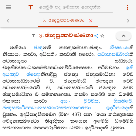
3. ඡන්‍දසුත‍්තවණ‍්ණනා
3.
ඡන්‍දසුත‍්තවණ‍්ණනා
තතියෙ
ඡන්‍ද
න‍්ති
කත‍්තුකම්‍යතාඡන්‍දං
.
නිස‍්සායා
ති
නිස‍්සයං
කත්‍වා
,
අධිපතිං
කත්‍වාති
අත්‍ථො
.
පධානසඞ‍්ඛාරා
ති
පධානභූතා
සඞ‍්ඛාරා
,
චතුකිච‍්චසාධකසම‍්මප‍්පධානවීරියස‍්සෙතං
අධිවචනං
.
ඉති
අයඤ‍්ච
ඡන්‍දො
තිආදීසු
ඡන්‍දො
ඡන්‍දසමාධිනා
චෙව
පධානසඞ‍්ඛාරෙහි
ච
,
ඡන්‍දසමාධි
ඡන්‍දෙන
චෙව
පධානසඞ‍්ඛාරෙහි
ච
,
පධානසඞ‍්ඛාරාපි
ඡන්‍දෙන
චෙව
ඡන්‍දසමාධිනා
ච
සමන‍්නාගතා
.
තස‍්මා
සබ‍්බෙ
තෙ
ධම‍්මෙ
එකතො
කත්‍වා
අයං
වුච‍්චති
,
භික‍්ඛවෙ
,
ඡන්‍දසමාධිප‍්පධානසඞ‍්ඛාරසමන‍්නාගතො
ඉද‍්ධිපාදො
ති
වුත‍්තං
.
ඉද‍්ධිපාදවිභඞ‍්ගෙ
(
විභ
· 437)
පන
“
යො
තථාභූතස‍්ස
වෙදනාක‍්ඛන්‍ධො
තිආදිනා
නයෙන
ඉමෙහි
ධම‍්මෙහි
සමන‍්නාගතා
සෙසඅරූපිනො
ධම‍්මා
ඉද‍්ධිපාදාති
වුත‍්තා
.