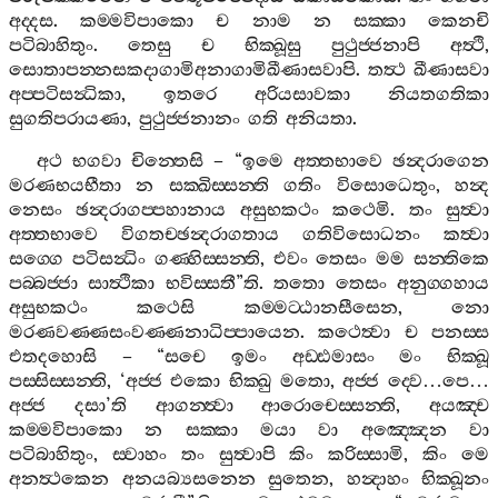
අද‍්දස
.
කම‍්මවිපාකො
ච
නාම
න
සක‍්කා
කෙනචි
පටිබාහිතුං
.
තෙසු
ච
භික‍්ඛූසු
පුථුජ‍්ජනාපි
අත්‍ථි
,
සොතාපන‍්නසකදාගාමිඅනාගාමිඛීණාසවාපි
.
තත්‍ථ
ඛීණාසවා
අප‍්පටිසන්‍ධිකා
,
ඉතරෙ
අරියසාවකා
නියතගතිකා
සුගතිපරායණා
,
පුථුජ‍්ජනානං
ගති
අනියතා
.
අථ
භගවා
චින‍්තෙසි
– “
ඉමෙ
අත‍්තභාවෙ
ඡන්‍දරාගෙන
මරණභයභීතා
න
සක‍්ඛිස‍්සන‍්ති
ගතිං
විසොධෙතුං
,
හන්‍ද
නෙසං
ඡන්‍දරාගප‍්පහානාය
අසුභකථං
කථෙමි
.
තං
සුත්‍වා
අත‍්තභාවෙ
විගතච‍්ඡන්‍දරාගතාය
ගතිවිසොධනං
කත්‍වා
සග‍්ගෙ
පටිසන්‍ධිං
ගණ‍්හිස‍්සන‍්ති
,
එවං
තෙසං
මම
සන‍්තිකෙ
පබ‍්බජ‍්ජා
සාත්‍ථිකා
භවිස‍්සතී
”
ති
.
තතො
තෙසං
අනුග‍්ගහාය
අසුභකථං
කථෙසි
කම‍්මට‍්ඨානසීසෙන
,
නො
මරණවණ‍්ණසංවණ‍්ණනාධිප‍්පායෙන
.
කථෙත්‍වා
ච
පනස‍්ස
එතදහොසි
– “
සචෙ
ඉමං
අඩ‍්ඪමාසං
මං
භික‍්ඛූ
පස‍්සිස‍්සන‍්ති
, ‘
අජ‍්ජ
එකො
භික‍්ඛු
මතො
,
අජ‍්ජ
ද‍්වෙ
…
පෙ
…
අජ‍්ජ
දසා
’
ති
ආගන‍්ත්‍වා
ආරොචෙස‍්සන‍්ති
,
අයඤ‍්ච
කම‍්මවිපාකො
න
සක‍්කා
මයා
වා
අඤ‍්ඤෙන
වා
පටිබාහිතුං
,
ස‍්වාහං
තං
සුත්‍වාපි
කිං
කරිස‍්සාමි
,
කිං
මෙ
අනත්‍ථකෙන
අනයබ්‍යසනෙන
සුතෙන
,
හන්‍දාහං
භික‍්ඛූනං