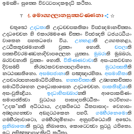
ඉමස‍්මිං
සුත‍්තෙ
විවට‍්ටපාදකඉද‍්ධි
කථිතා
.
4.
මොග‍්ගල‍්ලානසුත‍්තවණ‍්ණනා
චතුත්‍ථෙ
උද‍්ධතා
ති
උද‍්ධච‍්චපකතිකා
විප‍්ඵන්‍දමානචිත‍්තා
.
උද‍්ධච‍්චෙන
හි
එකාරම‍්මණෙ
චිත‍්තං
විප‍්ඵන්‍දති
ධජයට‍්ඨියං
වාතෙන
පහතධජො
විය
.
උන‍්නළා
ති
උග‍්ගතනළා
,
උට‍්ඨිතතුච‍්ඡමානාති
වුත‍්තං
හොති
.
චපලා
ති
පත‍්තචීවරමණ‍්ඩනාදිචාපල‍්ලෙන
යුත‍්තා
.
මුඛරා
ති
මුඛඛරා
,
ඛරවචනාති
වුත‍්තං
හොති
.
විකිණ‍්ණවාචා
ති
අසංයතවචනා
දිවසම‍්පි
නිරත්‍ථකවචනප‍්පලාපිනො
.
මුට‍්ඨස‍්සතී
ති
නට‍්ඨස‍්සතිනො
.
අසම‍්පජානා
ති
පඤ‍්ඤාරහිතා
.
අසමාහිතා
ති
උපචාරප‍්පනාසමාධිවිරහිතා
.
භන‍්තචිත‍්තා
ති
උබ‍්භන‍්තචිත‍්තා
සමාධිවිරහෙන
ලද‍්ධොකාසෙන
උද‍්ධච‍්චෙන
.
පාකතින්‍ද්‍රියා
ති
අසංවුතින්‍ද්‍රියා
.
ඉද‍්ධාභිසඞ‍්ඛාර
න‍්ති
ආපොකසිණං
සමාපජ‍්ජිත්‍වා
වුට‍්ඨාය
පාසාදපතිට‍්ඨිතං
පථවිභාගං
“
උදක
”
න‍්ති
අධිට‍්ඨාය
,
උදකපිට‍්ඨෙ
ඨිතපාසාදං
වෙහාසං
අබ‍්භුග‍්ගන‍්ත්‍වා
අඞ‍්ගුට‍්ඨකෙන
පහරි
.
ගම‍්භීරනෙමො
ති
ගම‍්භීරආවාටො
,
ගම‍්භීරභූමිභාගං
අනුපවිට‍්ඨොති
අත්‍ථො
.
සුනිඛාතො
ති
සුට‍්ඨු
නිඛාතො
,
කොට‍්ටෙත්‍වා
සුට‍්ඨු
ඨපිතො
.
ඉධ
අභිඤ‍්ඤාපාදකිද‍්ධි
කථිතා
.