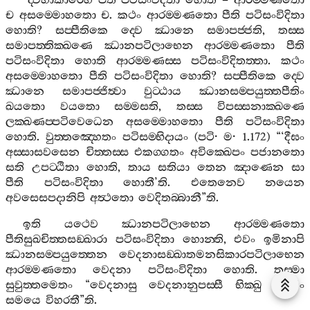
“
ද‍්වීහාකාරෙහි
පීති
පටිසංවිදිතා
හොති
–
ආරම‍්මණතො
ච
අසම‍්මොහතො
ච
.
කථං
ආරම‍්මණතො
පීති
පටිසංවිදිතා
හොති
?
සප‍්පීතිකෙ
ද‍්වෙ
ඣානෙ
සමාපජ‍්ජති
,
තස‍්ස
සමාපත‍්තික‍්ඛණෙ
ඣානපටිලාභෙන
ආරම‍්මණතො
පීති
පටිසංවිදිතා
හොති
ආරම‍්මණස‍්ස
පටිසංවිදිතත‍්තා
.
කථං
අසම‍්මොහතො
පීති
පටිසංවිදිතා
හොති
?
සප‍්පීතිකෙ
ද‍්වෙ
ඣානෙ
සමාපජ‍්ජිත්‍වා
වුට‍්ඨාය
ඣානසම‍්පයුත‍්තපීතිං
ඛයතො
වයතො
සම‍්මසති
,
තස‍්ස
විපස‍්සනාක‍්ඛණෙ
ලක‍්ඛණප‍්පටිවෙධෙන
අසම‍්මොහතො
පීති
පටිසංවිදිතා
හොති
.
වුත‍්තඤ‍්හෙතං
පටිසම‍්භිදායං
(
පටි
·
ම
· 1.172) “‘
දීඝං
අස‍්සාසවසෙන
චිත‍්තස‍්ස
එකග‍්ගතං
අවික‍්ඛෙපං
පජානතො
සති
උපට‍්ඨිතා
හොති
,
තාය
සතියා
තෙන
ඤාණෙන
සා
පීති
පටිසංවිදිතා
හොතී
’
ති
.
එතෙනෙව
නයෙන
අවසෙසපදානිපි
අත්‍ථතො
වෙදිතබ‍්බානී
”
ති
.
ඉති
යථෙව
ඣානපටිලාභෙන
ආරම‍්මණතො
පීතිසුඛචිත‍්තසඞ‍්ඛාරා
පටිසංවිදිතා
හොන‍්ති
,
එවං
ඉමිනාපි
ඣානසම‍්පයුත‍්තෙන
වෙදනාසඞ‍්ඛාතමනසිකාරපටිලාභෙන
ආරම‍්මණතො
වෙදනා
පටිසංවිදිතා
හොති
.
තස‍්මා
සුවුත‍්තමෙතං
“
වෙදනාසු
වෙදනානුපස‍්සී
භික‍්ඛු
තස‍්මිං
සමයෙ
විහරතී
”
ති
.