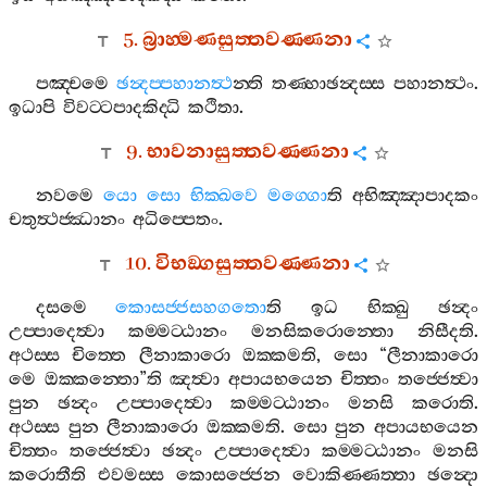
5.
බ්‍රාහ‍්මණසුත‍්තවණ‍්ණනා
පඤ‍්චමෙ
ඡන්‍දප‍්පහානත්‍ථ
න‍්ති
තණ‍්හාඡන්‍දස‍්ස
පහානත්‍ථං
.
ඉධාපි
විවට‍්ටපාදකිද‍්ධි
කථිතා
.
9.
භාවනාසුත‍්තවණ‍්ණනා
නවමෙ
යො
සො
භික‍්ඛවෙ
මග‍්ගො
ති
අභිඤ‍්ඤාපාදකං
චතුත්‍ථජ‍්ඣානං
අධිප‍්පෙතං
.
10.
විභඞ‍්ගසුත‍්තවණ‍්ණනා
දසමෙ
කොසජ‍්ජසහගතො
ති
ඉධ
භික‍්ඛු
ඡන්‍දං
උප‍්පාදෙත්‍වා
කම‍්මට‍්ඨානං
මනසිකරොන‍්තො
නිසීදති
.
අථස‍්ස
චිත‍්තෙ
ලීනාකාරො
ඔක‍්කමති
,
සො
“
ලීනාකාරො
මෙ
ඔක‍්කන‍්තො
”
ති
ඤත්‍වා
අපායභයෙන
චිත‍්තං
තජ‍්ජෙත්‍වා
පුන
ඡන්‍දං
උප‍්පාදෙත්‍වා
කම‍්මට‍්ඨානං
මනසි
කරොති
.
අථස‍්ස
පුන
ලීනාකාරො
ඔක‍්කමති
.
සො
පුන
අපායභයෙන
චිත‍්තං
තජ‍්ජෙත්‍වා
ඡන්‍දං
උප‍්පාදෙත්‍වා
කම‍්මට‍්ඨානං
මනසි
කරොතීති
එවමස‍්ස
කොසජ‍්ජෙන
වොකිණ‍්ණත‍්තා
ඡන්‍දො