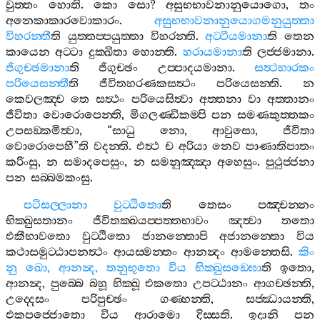
වුත‍්තං
හොති
.
කො
සො
?
අසුභභාවනානුයොගො
,
තං
අනෙකාකාරවොකාරං
.
අසුභභාවනානුයොගමනුයුත‍්තා
විහරන‍්තී
ති
යුත‍්තප‍්පයුත‍්තා
විහරන‍්ති
.
අට‍්ටීයමානා
ති
තෙන
කායෙන
අට‍්ටා
දුක‍්ඛිතා
හොන‍්ති
.
හරායමානා
ති
ලජ‍්ජමානා
.
ජිගුච‍්ඡමානා
ති
ජිගුච‍්ඡං
උප‍්පාදයමානා
.
සත්‍ථහාරකං
පරියෙසන‍්තී
ති
ජීවිතහරණකසත්‍ථං
පරියෙසන‍්ති
.
න
කෙවලඤ‍්ච
තෙ
සත්‍ථං
පරියෙසිත්‍වා
අත‍්තනා
වා
අත‍්තානං
ජීවිතා
වොරොපෙන‍්ති
,
මිගලණ‍්ඩිකම‍්පි
පන
සමණකුත‍්තකං
උපසඞ‍්කමිත්‍වා
, “
සාධු
නො
,
ආවුසො
,
ජීවිතා
වොරොපෙහී
”
ති
වදන‍්ති
.
එත්‍ථ
ච
අරියා
නෙව
පාණාතිපාතං
කරිංසු
,
න
සමාදපෙසුං
,
න
සමනුඤ‍්ඤා
අහෙසුං
.
පුථුජ‍්ජනා
පන
සබ‍්බමකංසු
.
පටිසල‍්ලානා
වුට‍්ඨිතො
ති
තෙසං
පඤ‍්චන‍්නං
භික‍්ඛුසතානං
ජීවිතක‍්ඛයප‍්පත‍්තභාවං
ඤත්‍වා
තතො
එකීභාවතො
වුට‍්ඨිතො
ජානන‍්තොපි
අජානන‍්තො
විය
කථාසමුට‍්ඨාපනත්‍ථං
ආයස‍්මන‍්තං
ආනන්‍දං
ආමන‍්තෙසි
.
කිං
නු
ඛො
,
ආනන්‍ද
,
තනුභූතො
විය
භික‍්ඛුසඞ‍්ඝො
ති
ඉතො
,
ආනන්‍ද
,
පුබ‍්බෙ
බහූ
භික‍්ඛූ
එකතො
උපට‍්ඨානං
ආගච‍්ඡන‍්ති
,
උද‍්දෙසං
පරිපුච‍්ඡං
ගණ‍්හන‍්ති
,
සජ‍්ඣායන‍්ති
,
එකපජ‍්ජොතො
විය
ආරාමො
දිස‍්සති
.
ඉදානි
පන