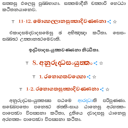
සත‍්තසු
ඵලෙසු
පුබ‍්බභාගා
.
සත‍්තමාදීනි
චත‍්තාරි
හෙට‍්ඨා
කථිතනයානෙව
.
11-12.
මොග‍්ගල‍්ලානසුත‍්තාදිවණ‍්ණනා
එකාදසමද‍්වාදසමෙසු
ඡ
අභිඤ‍්ඤා
කථිතා
.
සෙසං
සබ‍්බත්‍ථ
උත‍්තානත්‍ථමෙවාති
.
ඉද‍්ධිපාදසංයුත‍්තවණ‍්ණනා
නිට‍්ඨිතා
.
8.
අනුරුද‍්ධසංයුත‍්තං
1.
රහොගතවග‍්ගො
1-2.
රහොගතසුත‍්තාදිවණ‍්ණනා
අනුරුද‍්ධසංයුත‍්තස‍්ස
පඨමෙ
ආරද‍්ධා
ති
පරිපුණ‍්ණා
.
සඞ‍්ඛෙපතො
පනෙත්‍ථ
ඡත‍්තිංසාය
ඨානෙසු
අරහත‍්තං
පාපෙත්‍වා
විපස‍්සනා
කථිතා
,
දුතියෙ
ද‍්වාදසසු
ඨානෙසු
අරහත‍්තං
පාපෙත්‍වා
විපස‍්සනා
කථිතා
.