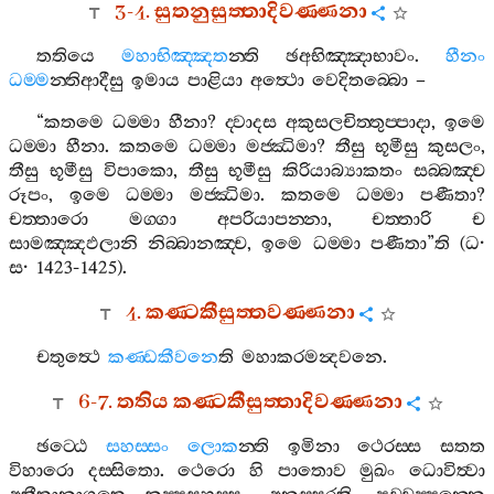
3-4.
සුතනුසුත‍්තාදිවණ‍්ණනා
තතියෙ
මහාභිඤ‍්ඤත
න‍්ති
ඡඅභිඤ‍්ඤාභාවං
.
හීනං
ධම‍්ම
න‍්තිආදීසු
ඉමාය
පාළියා
අත්‍ථො
වෙදිතබ‍්බො
–
“
කතමෙ
ධම‍්මා
හීනා
?
ද‍්වාදස
අකුසලචිත‍්තුප‍්පාදා
,
ඉමෙ
ධම‍්මා
හීනා
.
කතමෙ
ධම‍්මා
මජ‍්ඣිමා
?
තීසු
භූමීසු
කුසලං
,
තීසු
භූමීසු
විපාකො
,
තීසු
භූමීසු
කිරියාබ්‍යාකතං
සබ‍්බඤ‍්ච
රූපං
,
ඉමෙ
ධම‍්මා
මජ‍්ඣිමා
.
කතමෙ
ධම‍්මා
පණීතා
?
චත‍්තාරො
මග‍්ගා
අපරියාපන‍්නා
,
චත‍්තාරි
ච
සාමඤ‍්ඤඵලානි
නිබ‍්බානඤ‍්ච
,
ඉමෙ
ධම‍්මා
පණීතා
”
ති
(
ධ
·
ස
· 1423-1425).
4.
කණ‍්ටකීසුත‍්තවණ‍්ණනා
චතුත්‍ථෙ
කණ‍්ඩකීවනෙ
ති
මහාකරමන්‍දවනෙ
.
6-7.
තතිය
කණ‍්ටකීසුත‍්තාදිවණ‍්ණනා
ඡට‍්ඨෙ
සහස‍්සං
ලොක
න‍්ති
ඉමිනා
ථෙරස‍්ස
සතත
විහාරො
දස‍්සිතො
.
ථෙරො
හි
පාතොව
මුඛං
ධොවිත්‍වා