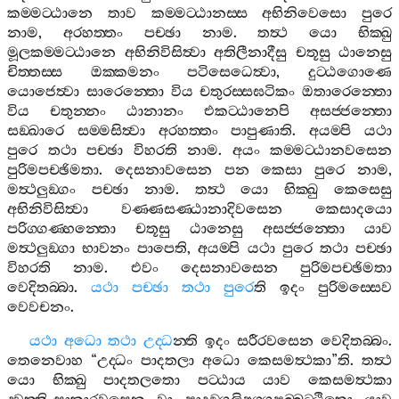
කම‍්මට‍්ඨානෙ
තාව
කම‍්මට‍්ඨානස‍්ස
අභිනිවෙසො
පුරෙ
නාම
,
අරහත‍්තං
පච‍්ඡා
නාම
.
තත්‍ථ
යො
භික‍්ඛු
මූලකම‍්මට‍්ඨානෙ
අභිනිවිසිත්‍වා
අතිලීනාදීසු
චතූසු
ඨානෙසු
චිත‍්තස‍්ස
ඔක‍්කමනං
පටිසෙධෙත්‍වා
,
දුට‍්ඨගොණෙ
යොජෙත්‍වා
සාරෙන‍්තො
විය
චතුරස‍්සඝටිකං
ඔතාරෙන‍්තො
විය
චතුන‍්නං
ඨානානං
එකට‍්ඨානෙපි
අසජ‍්ජන‍්තො
සඞ‍්ඛාරෙ
සම‍්මසිත්‍වා
අරහත‍්තං
පාපුණාති
.
අයම‍්පි
යථා
පුරෙ
තථා
පච‍්ඡා
විහරති
නාම
.
අයං
කම‍්මට‍්ඨානවසෙන
පුරිමපච‍්ඡිමතා
.
දෙසනාවසෙන
පන
කෙසා
පුරෙ
නාම
,
මත්‍ථලුඞ‍්ගං
පච‍්ඡා
නාම
.
තත්‍ථ
යො
භික‍්ඛු
කෙසෙසු
අභිනිවිසිත්‍වා
වණ‍්ණසණ‍්ඨානාදිවසෙන
කෙසාදයො
පරිග‍්ගණ‍්හන‍්තො
චතූසු
ඨානෙසු
අසජ‍්ජන‍්තො
යාව
මත්‍ථලුඞ‍්ගා
භාවනං
පාපෙති
,
අයම‍්පි
යථා
පුරෙ
තථා
පච‍්ඡා
විහරති
නාම
.
එවං
දෙසනාවසෙන
පුරිමපච‍්ඡිමතා
වෙදිතබ‍්බා
.
යථා
පච‍්ඡා
තථා
පුරෙ
ති
ඉදං
පුරිමස‍්සෙව
වෙවචනං
.
යථා
අධො
තථා
උද‍්ධ
න‍්ති
ඉදං
සරීරවසෙන
වෙදිතබ‍්බං
.
තෙනෙවාහ
“
උද‍්ධං
පාදතලා
අධො
කෙසමත්‍ථකා
”
ති
.
තත්‍ථ
යො
භික‍්ඛු
පාදතලතො
පට‍්ඨාය
යාව
කෙසමත්‍ථකා