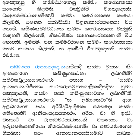
අඤ‍්ඤෙසු
හි
කම‍්මට‍්ඨානෙසු
කම‍්මං
කරොන‍්තස‍්ස
කායොපි
කිලමති
,
චක‍්ඛූනිපි
විහඤ‍්ඤන‍්ති
.
ධාතුකම‍්මට‍්ඨානස‍්මිඤ‍්හි
කම‍්මං
කරොන‍්තස‍්ස
කායො
කිලමති
,
යන‍්තෙ
පක‍්ඛිපිත්‍වා
පීළනාකාරප‍්පත‍්තො
විය
හොති
.
කසිණකම‍්මට‍්ඨානෙ
කම‍්මං
කරොන‍්තස‍්ස
චක‍්ඛූනි
ඵන්‍දන‍්ති
කිලමන‍්ති
,
නික‍්ඛමිත්‍වා
පතනාකාරප‍්පත‍්තානි
විය
හොන‍්ති
.
ඉමස‍්මිං
පන
කම‍්මට‍්ඨානෙ
කම‍්මං
කරොන‍්තස‍්ස
නෙව
කායො
කිලමති
,
න
අක‍්ඛීනි
විහඤ‍්ඤන‍්ති
.
තස‍්මා
එවමාහ
.
සබ‍්බසො
රූපසඤ‍්ඤාන
න‍්තිආදි
කස‍්මා
වුත‍්තං
,
කිං
ආනාපානෙ
කසිණුග‍්ඝාටනං
ලබ‍්භතීති
?
තිපිටකචූළාභයත්‍ථෙරො
පනාහ
– “
යස‍්මා
ආනාපානනිමිත‍්තං
තාරකරූපමුත‍්තාවලිකාදිසදිසං
හුත්‍වා
පඤ‍්ඤායති
,
තස‍්මා
තත්‍ථ
කසිණුග‍්ඝාටනං
ලබ‍්භතී
”
ති
.
තිපිටකචූළනාගත්‍ථෙරො
“
න
ලබ‍්භතෙවා
”
ති
ආහ
.
අලබ‍්භන‍්තෙ
අයං
අරියිද‍්ධිආදිකො
පභෙදො
කස‍්මා
ගහිතොති
?
ආනිසංසදස‍්සනත්‍ථං
.
අරියං
වා
හි
ඉද‍්ධිං
චත‍්තාරි
වා
රූපාවචරජ‍්ඣානානි
චතස‍්සො
වා
අරූපසමාපත‍්තියො
නිරොධසමාපත‍්තිං
වා
පත්‍ථයමානෙන
භික‍්ඛුනා
අයං
ආනාපානස‍්සතිසමාධි
සාධුකං