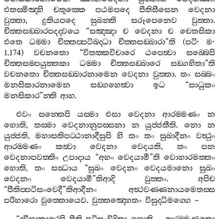
එතස‍්මිඤ‍්හි
චතුක‍්කෙ
පඨමපදෙ
පීතිසීසෙන
වෙදනා
වුත‍්තා
,
දුතියපදෙ
සුඛන‍්ති
සරූපෙනෙව
වුත‍්තා
.
චිත‍්තසඞ‍්ඛාරපදද‍්වයෙ
“
සඤ‍්ඤා
ච
වෙදනා
ච
චෙතසිකා
එතෙ
ධම‍්මා
චිත‍්තප‍්පටිබද‍්ධා
චිත‍්තසඞ‍්ඛාරා
”
ති
(
පටි
·
ම
·
1.174)
වචනතො
“
විතක‍්කවිචාරෙ
ඨපෙත්‍වා
සබ‍්බෙපි
චිත‍්තසම‍්පයුත‍්තකා
ධම‍්මා
චිත‍්තසඞ‍්ඛාරෙ
සඞ‍්ගහිතා
”
ති
වචනතො
චිත‍්තසඞ‍්ඛාරනාමෙන
වෙදනා
වුත‍්තා
.
තං
සබ‍්බං
මනසිකාරනාමෙන
සඞ‍්ගහෙත්‍වා
ඉධ
“
සාධුකං
මනසිකාර
”
න‍්ති
ආහ
.
එවං
සන‍්තෙපි
යස‍්මා
එසා
වෙදනා
ආරම‍්මණං
න
හොති
,
තස‍්මා
වෙදනානුපස‍්සනා
න
යුජ‍්ජතීති
.
නො
න
යුජ‍්ජති
,
මහාසතිපට‍්ඨානාදීසුපි
හි
තං
තං
සුඛාදීනං
වත්‍ථුං
ආරම‍්මණං
කත්‍වා
වෙදනා
වෙදයති
,
තං
පන
වෙදනාපවත‍්තිං
උපාදාය
“
අහං
වෙදයාමී
”
ති
වොහාරමත‍්තං
හොති
,
තං
සන්‍ධාය
“
සුඛං
වෙදනං
වෙදයමානො
සුඛං
වෙදනං
වෙදයාමී
”
තිආදි
වුත‍්තං
.
අපිච
“
පීතිප‍්පටිසංවෙදී
”
තිආදීනං
අත්‍ථවණ‍්ණනායමෙතස‍්ස
පරිහාරො
වුත‍්තොයෙව
.
වුත‍්තඤ‍්හෙතං
විසුද‍්ධිමග‍්ගෙ
–