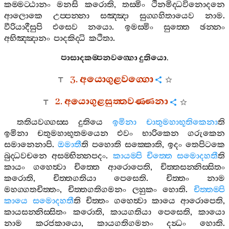
කම‍්මට‍්ඨානං
මනසි
කරොති
,
තස‍්මිං
ථිනමිද‍්ධවිනොදනෙ
ආලොකෙ
උප‍්පන‍්නා
සඤ‍්ඤා
සුග‍්ගහිතායෙව
නාම
.
වීරියාදීසුපි
එසෙව
නයො
.
ඉමස‍්මිං
සුත‍්තෙ
ඡන‍්නං
අභිඤ‍්ඤානං
පාදකිද‍්ධි
කථිතා
.
පාසාදකම‍්පනවග‍්ගො
දුතියො
.
3.
අයොගුළවග‍්ගො
2.
අයොගුළසුත‍්තවණ‍්ණනා
තතියවග‍්ගස‍්ස
දුතියෙ
ඉමිනා
චාතුමහාභූතිකෙනා
ති
ඉමිනා
චතුමහාභූතමයෙන
එවං
භාරිකෙන
ගරුකෙන
සමානෙනාපි
.
ඔමාතී
ති
පහොති
සක‍්කොති
,
ඉදං
තෙපිටකෙ
බුද‍්ධවචනෙ
අසම‍්භින‍්නපදං
.
කායම‍්පි
චිත‍්තෙ
සමොදහතී
ති
කායං
ගහෙත්‍වා
චිත‍්තෙ
ආරොපෙති
,
චිත‍්තසන‍්නිස‍්සිතං
කරොති
,
චිත‍්තගතියා
පෙසෙති
.
චිත‍්තං
නාම
මහග‍්ගතචිත‍්තං
,
චිත‍්තගතිගමනං
ලහුකං
හොති
.
චිත‍්තම‍්පි
කායෙ
සමොදහතී
ති
චිත‍්තං
ගහෙත්‍වා
කායෙ
ආරොපෙති
,
කායසන‍්නිස‍්සිතං
කරොති
,
කායගතියා
පෙසෙති
,
කායො
නාම
කරජකායො
,
කායගතිගමනං
දන්‍ධං
හොති
.