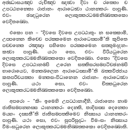
අජ‍්ඣාසයඤ‍්ච
රුචිඤ‍්ච
ඤත්‍වා
දිවා
ච
රත‍්තො
ච
උපට‍්ඨහන‍්තො
රාජානං
ආරාධෙත්‍වා
ඨානන‍්තරං
පාපුණි
.
එවං
ඡන්‍දධුරෙන
ලොකුත‍්තරධම‍්මනිබ‍්බත‍්තකො
වෙදිතබ‍්බො
.
එකො
පන
– “
දිවසෙ
දිවසෙ
උපට‍්ඨාතුං
න
සක‍්කොමි
,
උප‍්පන‍්නෙ
කිච‍්චෙ
පරක‍්කමෙන
ආරාධෙස‍්සාමී
”
ති
කුපිතෙ
පච‍්චන‍්තෙ
රඤ‍්ඤා
පහිතො
පරක‍්කමෙන
සත‍්තුමද‍්දනං
කත්‍වා
පාපුණි
.
යථා
සො
,
එවං
වීරියධුරෙන
ලොකුත‍්තරධම‍්මනිබ‍්බත‍්තකො
වෙදිතබ‍්බො
.
එකො
“
දිවසෙ
දිවසෙ
උපට‍්ඨානම‍්පි
උරෙන
සත‍්තිසරසම‍්පටිච‍්ඡනම‍්පි
භාරොයෙව
,
මන‍්තබලෙන
ආරාධෙස‍්සාමී
”
ති
ඛත‍්තවිජ‍්ජාය
කතපරිචයත‍්තා
මන‍්තසංවිධානෙන
රාජානං
ආරාධෙත්‍වා
පාපුණි
.
යථා
සො
,
එවං
චිත‍්තධුරෙන
ලොකුත‍්තරධම‍්මනිබ‍්බත‍්තකො
වෙදිතබ‍්බො
.
අපරො
– “
කිං
ඉමෙහි
උපට‍්ඨානාදීහි
,
රාජානො
නාම
ජාතිසම‍්පන‍්නස‍්ස
ඨානන‍්තරං
දෙන‍්ති
,
තාදිසස‍්ස
දෙන‍්තො
මය‍්හං
දස‍්සතී
”
ති
ජාතිසම‍්පත‍්තිමෙව
නිස‍්සාය
ඨානන‍්තරං
පාපුණි
.
යථා
සො
,
එවං
සුපරිසුද‍්ධං
වීමංසං
නිස‍්සාය
වීමංසධුරෙන
ලොකුත‍්තරධම‍්මනිබ‍්බත‍්තකො
වෙදිතබ‍්බොති
.