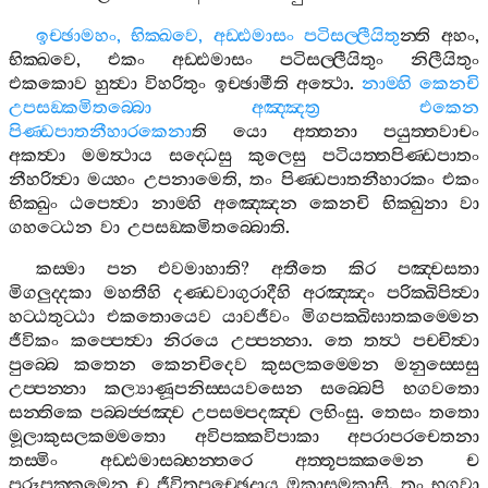
ඉච‍්ඡාමහං
,
භික‍්ඛවෙ
,
අඩ‍්ඪමාසං
පටිසල‍්ලීයිතු
න‍්ති
අහං
,
භික‍්ඛවෙ
,
එකං
අඩ‍්ඪමාසං
පටිසල‍්ලීයිතුං
නිලීයිතුං
එකකොව
හුත්‍වා
විහරිතුං
ඉච‍්ඡාමීති
අත්‍ථො
.
නාම‍්හි
කෙනචි
උපසඞ‍්කමිතබ‍්බො
අඤ‍්ඤත්‍ර
එකෙන
පිණ‍්ඩපාතනීහාරකෙනා
ති
යො
අත‍්තනා
පයුත‍්තවාචං
අකත්‍වා
මමත්‍ථාය
සද‍්ධෙසු
කුලෙසු
පටියත‍්තපිණ‍්ඩපාතං
නීහරිත්‍වා
මය‍්හං
උපනාමෙති
,
තං
පිණ‍්ඩපාතනීහාරකං
එකං
භික‍්ඛුං
ඨපෙත්‍වා
නාම‍්හි
අඤ‍්ඤෙන
කෙනචි
භික‍්ඛුනා
වා
ගහට‍්ඨෙන
වා
උපසඞ‍්කමිතබ‍්බොති
.
කස‍්මා
පන
එවමාහාති
?
අතීතෙ
කිර
පඤ‍්චසතා
මිගලුද‍්දකා
මහතීහි
දණ‍්ඩවාගුරාදීහි
අරඤ‍්ඤං
පරික‍්ඛිපිත්‍වා
හට‍්ඨතුට‍්ඨා
එකතොයෙව
යාවජීවං
මිගපක‍්ඛිඝාතකම‍්මෙන
ජීවිකං
කප‍්පෙත්‍වා
නිරයෙ
උප‍්පන‍්නා
.
තෙ
තත්‍ථ
පච‍්චිත්‍වා
පුබ‍්බෙ
කතෙන
කෙනචිදෙව
කුසලකම‍්මෙන
මනුස‍්සෙසු
උප‍්පන‍්නා
කල්‍යාණූපනිස‍්සයවසෙන
සබ‍්බෙපි
භගවතො
සන‍්තිකෙ
පබ‍්බජ‍්ජඤ‍්ච
උපසම‍්පදඤ‍්ච
ලභිංසු
.
තෙසං
තතො
මූලාකුසලකම‍්මතො
අවිපක‍්කවිපාකා
අපරාපරචෙතනා
තස‍්මිං
අඩ‍්ඪමාසබ‍්භන‍්තරෙ
අත‍්තූපක‍්කමෙන
ච
පරූපක‍්කමෙන
ච
ජීවිතූපච‍්ඡෙදාය
ඔකාසමකාසි
.
තං
භගවා