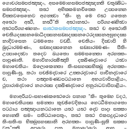
ගොචරසම‍්පජඤ‍්ඤං
,
අසම‍්මොහසම‍්පජඤ‍්ඤන‍්ති
චතුබ‍්බිධං
සම‍්පජඤ‍්ඤං
.
තත්‍ථ
අභික‍්කමනචිත‍්තෙ
උප‍්පන‍්නෙ
චිත‍්තවසෙනෙව
අගන‍්ත්‍වා
“
කිං
නු
මෙ
එත්‍ථ
ගතෙන
අත්‍ථො
අත්‍ථි
,
නත්‍ථී
”
ති
අත්‍ථානත්‍ථං
පරිග‍්ගණ‍්හිත්‍වා
අත්‍ථපරිග‍්ගණ‍්හනං
සාත්‍ථකසම‍්පජඤ‍්ඤං
.
තත්‍ථ
ච
අත්‍ථොති
චෙතියදස‍්සනබොධිදස‍්සනසඞ‍්ඝදස‍්සනථෙරදස‍්සනඅසුභදස‍්ස
නාදිවසෙන
ධම‍්මතො
වඩ‍්ඪි
.
චෙතියං
දිස‍්වාපි
හි
බුද‍්ධාරම‍්මණං
,
සඞ‍්ඝදස‍්සනෙන
සඞ‍්ඝාරම‍්මණං
පීතිං
උප‍්පාදෙත්‍වා
තදෙව
ඛයතො
සම‍්මසන‍්තො
අරහත‍්තං
පාපුණාති
.
මහාවිහාරස‍්මිඤ‍්හි
දක‍්ඛිණද‍්වාරෙ
ඨත්‍වා
මහාචෙතියං
ඔලොකෙන‍්තා
තිංසසහස‍්සභික‍්ඛූ
අරහත‍්තං
පාපුණිංසු
,
තථා
පච‍්ඡිමද‍්වාරෙ
උත‍්තරද‍්වාරෙ
පාචීනද‍්වාරෙ
ච
,
තථා
පඤ‍්හමණ‍්ඩපට‍්ඨානෙ
අභයවාපිපාළියං
,
ථූපාරාමද‍්වාරෙ
නගරස‍්ස
දක‍්ඛිණද‍්වාරෙ
අනුරාධවාපිපාළියං
.
මහාඅරියවංසභාණකත්‍ථෙරො
පනාහ
“
කිං
තුම‍්හෙ
වදථ
,
මහාචෙතියස‍්ස
සමන‍්තා
කුච‍්ඡිවෙදිකාය
හෙට‍්ඨිමභාගතො
පට‍්ඨාය
පඤ‍්ඤායනට‍්ඨානෙ
යත්‍ථ
යත්‍ථ
ද‍්වෙ
පාදා
සක‍්කා
හොන‍්ති
සමං
පතිට‍්ඨාපෙතුං
,
තත්‍ථ
තත්‍ථ
එකපදුද‍්ධාරෙ
තිංසතිංස
භික‍්ඛුසහස‍්සානි
අරහත‍්තං
පාපුණිංසූති
සක‍්කා
වතු
”
න‍්ති
.
අපරො
පන
මහාථෙරො
ආහ
–