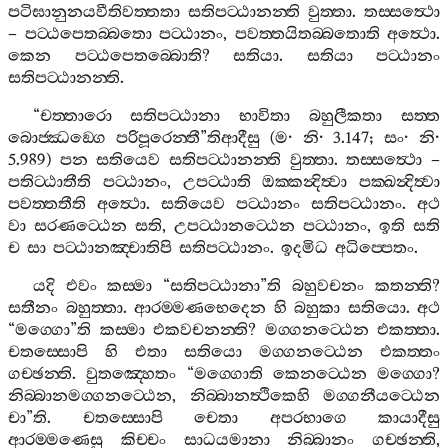
පටිඝානුනයවීතිවත‍්තතා
සතිපට‍්ඨානන‍්ති
වුත‍්තා
.
තස‍්සත්‍ථො
–
පට‍්ඨපෙතබ‍්බතො
පට‍්ඨානං
,
පවත‍්තයිතබ‍්බතොති
අත්‍ථො
.
කෙන
පට‍්ඨපෙතබ‍්බොති
?
සතියා
.
සතියා
පට‍්ඨානං
සතිපට‍්ඨානන‍්ති
.
“
චත‍්තාරො
සතිපට‍්ඨානා
භාවිතා
බහුලීකතා
සත‍්ත
බොජ‍්ඣඞ‍්ගෙ
පරිපූරෙන‍්තී
”
තිආදීසු
(
ම
·
නි
· 3.147;
සං
·
නි
·
5.989)
පන
සතියෙව
සතිපට‍්ඨානන‍්ති
වුත‍්තා
.
තස‍්සත්‍ථො
–
පතිට‍්ඨාතීති
පට‍්ඨානං
,
උපට‍්ඨාති
ඔක‍්කන්‍දිත්‍වා
පක‍්ඛන්‍දිත්‍වා
පවත‍්තතීති
අත්‍ථො
.
සතියෙව
පට‍්ඨානං
සතිපට‍්ඨානං
.
අථ
වා
සරණට‍්ඨෙන
සති
,
උපට‍්ඨානට‍්ඨෙන
පට‍්ඨානං
,
ඉති
සති
ච
සා
පට‍්ඨානඤ‍්චාතිපි
සතිපට‍්ඨානං
.
ඉදමිධ
අධිප‍්පෙතං
.
යදි
එවං
කස‍්මා
“
සතිපට‍්ඨානා
”
ති
බහුවචනං
කතන‍්ති
?
සතීනං
බහුත‍්තා
.
ආරම‍්මණභෙදෙන
හි
බහුකා
සතියො
.
අථ
“
මග‍්ගො
”
ති
කස‍්මා
එකවචනන‍්ති
?
මග‍්ගනට‍්ඨෙන
එකත‍්තා
.
චතස‍්සොපි
හි
එතා
සතියො
මග‍්ගනට‍්ඨෙන
එකත‍්තං
ගච‍්ඡන‍්ති
.
වුතඤ‍්හෙතං
“
මග‍්ගොති
කෙනට‍්ඨෙන
මග‍්ගො
?
නිබ‍්බානමග‍්ගනට‍්ඨෙන
,
නිබ‍්බානත්‍ථිකෙහි
මග‍්ගනීයට‍්ඨෙන
චා
”
ති
.
චතස‍්සොපි
චෙතා
අපරභාගෙ
කායාදීසු
ආරම‍්මණෙසු
කිච‍්චං
සාධයමානා
නිබ‍්බානං
ගච‍්ඡන‍්ති
,