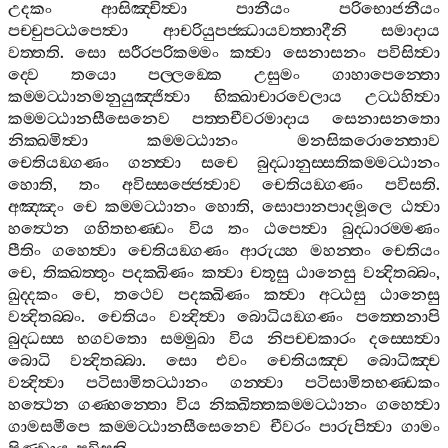
උදකං
ආසිඤ‍්චිත්‍වා
පානීයං
පරිභොජනීයං
පච‍්චුපට‍්ඨපෙත්‍වා
ආචරියුපජ‍්ඣායවත‍්තාදීනි
සමාදාය
වත‍්තති
.
සො
සරීරපරිකම‍්මං
කත්‍වා
සෙනාසනං
පවිසිත්‍වා
ද‍්වෙ
තයො
පල‍්ලඞ‍්කෙ
උසුමං
ගාහාපෙන‍්තො
කම‍්මට‍්ඨානමනුයුඤ‍්ජිත්‍වා
භික‍්ඛාචාරවෙලාය
උට‍්ඨහිත්‍වා
කම‍්මට‍්ඨානසීසෙනෙව
පත‍්තචීවරමාදාය
සෙනාසනතො
නික‍්ඛමිත්‍වා
කම‍්මට‍්ඨානං
මනසිකරොන‍්තොව
චෙතියඞ‍්ගණං
ගන‍්ත්‍වා
සචෙ
බුද‍්ධානුස‍්සතිකම‍්මට‍්ඨානං
හොති
,
තං
අවිස‍්සජ‍්ජෙත්‍වාව
චෙතියඞ‍්ගණං
පවිසති
.
අඤ‍්ඤං
චෙ
කම‍්මට‍්ඨානං
හොති
,
සොපානපාදමූලෙ
ඨත්‍වා
හත්‍ථෙන
ගහිතභණ‍්ඩං
විය
තං
ඨපෙත්‍වා
බුද‍්ධාරම‍්මණං
පීතිං
ගහෙත්‍වා
චෙතියඞ‍්ගණං
ආරුය‍්හ
මහන‍්තං
චෙතියං
චෙ
,
තික‍්ඛත‍්තුං
පදක‍්ඛිණං
කත්‍වා
චතූසු
ඨානෙසු
වන්‍දිතබ‍්බං
,
ඛුද‍්දකං
චෙ
,
තථෙව
පදක‍්ඛිණං
කත්‍වා
අට‍්ඨසු
ඨානෙසු
වන්‍දිතබ‍්බං
.
චෙතියං
වන්‍දිත්‍වා
බොධියඞ‍්ගණං
පත‍්තෙනාපි
බුද‍්ධස‍්ස
භගවතො
සම‍්මුඛා
විය
නිපච‍්චකාරං
දස‍්සෙත්‍වා
බොධි
වන්‍දිතබ‍්බා
.
සො
එවං
චෙතියඤ‍්ච
බොධිඤ‍්ච
වන්‍දිත්‍වා
පටිසාමිතට‍්ඨානං
ගන‍්ත්‍වා
පටිසාමිතභණ‍්ඩකං
හත්‍ථෙන
ගණ‍්හන‍්තො
විය
නික‍්ඛිත‍්තකම‍්මට‍්ඨානං
ගහෙත්‍වා
ගාමසමීපෙ
කම‍්මට‍්ඨානසීසෙනෙව
චීවරං
පාරුපිත්‍වා
ගාමං