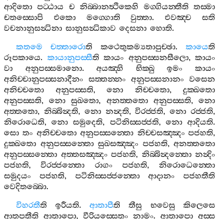
ආදිතො
පට‍්ඨාය
ච
නිබ‍්බානත්‍ථිකෙහි
මග‍්ගියන‍්තීති
තස‍්මා
චතස‍්සොපි
එකො
මග‍්ගොති
වුත‍්තා
.
එවඤ‍්ච
සති
වචනානුසන්‍ධිනා
සානුසන්‍ධිකාව
දෙසනා
හොති
.
කතමෙ
චත‍්තාරො
ති
කථෙතුකම්‍යතාපුච‍්ඡා
.
කායෙ
ති
රූපකායෙ
.
කායානුපස‍්සී
ති
කායං
අනුපස‍්සනසීලො
,
කායං
වා
අනුපස‍්සමානො
.
අයඤ‍්හි
භික‍්ඛු
ඉමං
කායං
අනිච‍්චානුපස‍්සනාදීනං
සත‍්තන‍්නං
අනුපස‍්සනානං
වසෙන
අනිච‍්චතො
අනුපස‍්සති
,
නො
නිච‍්චතො
,
දුක‍්ඛතො
අනුපස‍්සති
,
නො
සුඛතො
,
අනත‍්තතො
අනුපස‍්සති
,
නො
අත‍්තතො
,
නිබ‍්බින්‍දති
,
නො
නන්‍දති
,
විරජ‍්ජති
,
නො
රජ‍්ජති
,
නිරොධෙති
,
නො
සමුදෙති
,
පටිනිස‍්සජ‍්ජති
,
නො
ආදියති
.
සො
තං
අනිච‍්චතො
අනුපස‍්සන‍්තො
නිච‍්චසඤ‍්ඤං
පජහති
,
දුක‍්ඛතො
අනුපස‍්සන‍්තො
සුඛසඤ‍්ඤං
පජහති
,
අනත‍්තතො
අනුපස‍්සන‍්තො
අත‍්තසඤ‍්ඤං
පජහති
,
නිබ‍්බින්‍දන‍්තො
නන්‍දිං
පජහති
,
විරජ‍්ජන‍්තො
රාගං
පජහති
,
නිරොධෙන‍්තො
සමුදයං
පජහති
,
පටිනිස‍්සජ‍්ජන‍්තො
ආදානං
පජහතීති
වෙදිතබ‍්බො
.
විහරතී
ති
ඉරීයති
.
ආතාපී
ති
තීසු
භවෙසු
කිලෙසෙ
ආතපතීති
ආතාපො
,
වීරියස‍්සෙතං
නාමං
.
ආතාපො
අස‍්ස