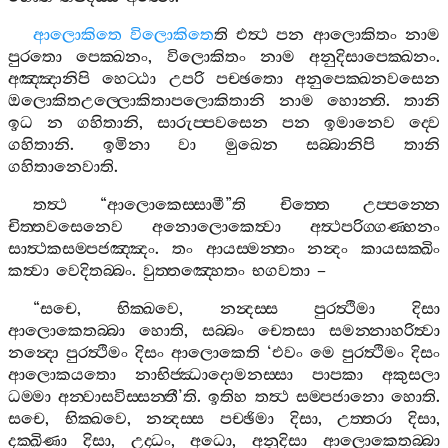
ආලොකිතෙ
විලොකිතෙ
ති
එත්‍ථ
පන
ආලොකිතං
නාම
පුරතො
පෙක‍්ඛනං
,
විලොකිතං
නාම
අනුදිසාපෙක‍්ඛනං
.
අඤ‍්ඤානිපි
හෙට‍්ඨා
උපරි
පච‍්ඡතො
අනුපෙක‍්ඛනවසෙන
ඔලොකිතඋල‍්ලොකිතාපලොකිතානි
නාම
හොන‍්ති
.
තානි
ඉධ
න
ගහිතානි
,
සාරුප‍්පවසෙන
පන
ඉමානෙව
ද‍්වෙ
ගහිතානි
.
ඉමිනා
වා
මුඛෙන
සබ‍්බානිපි
තානි
ගහිතානෙවාති
.
තත්‍ථ
“
ආලොකෙස‍්සාමී
”
ති
චිත‍්තෙ
උප‍්පන‍්නෙ
චිත‍්තවසෙනෙව
අනොලොකෙත්‍වා
අත්‍ථපරිග‍්ගණ‍්හනං
සාත්‍ථකසම‍්පජඤ‍්ඤං
.
තං
ආයස‍්මන‍්තං
නන්‍දං
කායසක‍්ඛිං
කත්‍වා
වෙදිතබ‍්බං
.
වුත‍්තඤ‍්හෙතං
භගවතා
–
“
සචෙ
,
භික‍්ඛවෙ
,
නන්‍දස‍්ස
පුරත්‍ථිමා
දිසා
ආලොකෙතබ‍්බා
හොති
,
සබ‍්බං
චෙතසා
සමන‍්නාහරිත්‍වා
නන්‍දො
පුරත්‍ථිමං
දිසං
ආලොකෙති
‘
එවං
මෙ
පුරත්‍ථිමං
දිසං
ආලොකයතො
නාභිජ‍්ඣාදොමනස‍්සා
පාපකා
අකුසලා
ධම‍්මා
අන‍්වාසවිස‍්සන‍්තී
’
ති
.
ඉතිහ
තත්‍ථ
සම‍්පජානො
හොති
.
සචෙ
,
භික‍්ඛවෙ
,
නන්‍දස‍්ස
පච‍්ඡිමා
දිසා
,
උත‍්තරා
දිසා
,
දක‍්ඛිණා
දිසා
,
උද‍්ධං
,
අධො
,
අනුදිසා
ආලොකෙතබ‍්බා