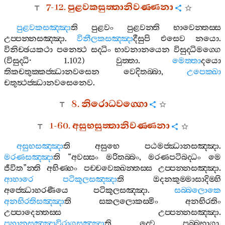
7-12.
පුළවකසුත‍්තානිවණ‍්ණනා
පුළවකසඤ‍්ඤා
ති
පුළවං
පුළවන‍්ති
භාවෙන‍්තස‍්ස
උප‍්පන‍්නසඤ‍්ඤා
.
විනීලකසඤ‍්ඤා
දීසුපි
එසෙව
නයො
.
විනිච‍්ඡයකථා
පනෙත්‍ථ
සද‍්ධිං
භාවනානයෙන
විසුද‍්ධිමග‍්ගෙ
(
විසුද‍්ධි
· 1.102)
වුත‍්තා
.
මෙත‍්තා
දයො
තිකචතුක‍්කජ‍්ඣානවසෙන
වෙදිතබ‍්බා
,
උපෙක‍්ඛා
චතුත්‍ථජ‍්ඣානවසෙනෙව
.
8.
නිරොධවග‍්ගො
1-60.
අසුභසුත‍්තානිවණ‍්ණනා
අසුභසඤ‍්ඤා
ති
අසුභෙ
පඨමජ‍්ඣානසඤ‍්ඤා
.
මරණසඤ‍්ඤා
ති
“
අවස‍්සං
මරිතබ‍්බං
,
මරණපටිබද‍්ධං
මෙ
ජීවිත
”
න‍්ති
අභිණ‍්හං
පච‍්චවෙක‍්ඛන‍්තස‍්ස
උප‍්පන‍්නසඤ‍්ඤා
.
ආහාරෙ
පටිකූලසඤ‍්ඤා
ති
ඔදනකුම‍්මාසාදිම‍්හි
අජ‍්ඣොහරණීයෙ
පටිකූලසඤ‍්ඤා
.
සබ‍්බලොකෙ
අනභිරතිසඤ‍්ඤා
ති
සකලලොකස‍්මිං
අනභිරතිං
උප‍්පාදෙන‍්තස‍්ස
උප‍්පන‍්නසඤ‍්ඤා
.
පහානසඤ‍්ඤාවිරාගසඤ‍්ඤා
ති
ද‍්වෙ
පුබ‍්බභාගා
.