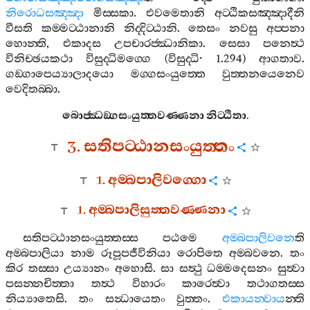
නිරොධසඤ‍්ඤා
මිස‍්සකා
.
එවමෙතානි
අට‍්ඨිකසඤ‍්ඤාදීනි
වීසති
කම‍්මට‍්ඨානානි
නිද‍්දිට‍්ඨානි
.
තෙසං
නවසු
අප‍්පනා
හොන‍්ති
,
එකාදස
උපචාරජ‍්ඣානිකා
.
සෙසා
පනෙත්‍ථ
විනිච‍්ඡයකථා
විසුද‍්ධිමග‍්ගෙ
(
විසුද‍්ධි
· 1.294)
ආගතාව
.
ගඞ‍්ගාපෙය්‍යාලාදයො
මග‍්ගසංයුත‍්තෙ
වුත‍්තනයෙනෙව
වෙදිතබ‍්බා
.
බොජ‍්ඣඞ‍්ගසංයුත‍්තවණ‍්ණනා
නිට‍්ඨිතා
.
3.
සතිපට‍්ඨානසංයුත‍්තං
1.
අම‍්බපාලිවග‍්ගො
1.
අම‍්බපාලිසුත‍්තවණ‍්ණනා
සතිපට‍්ඨානසංයුත‍්තස‍්ස
පඨමෙ
අම‍්බපාලිවනෙ
ති
අම‍්බපාලියා
නාම
රූපූපජීවිනියා
රොපිතෙ
අම‍්බවනෙ
.
තං
කිර
තස‍්සා
උය්‍යානං
අහොසි
.
සා
සත්‍ථු
ධම‍්මදෙසනං
සුත්‍වා
පසන‍්නචිත‍්තා
තත්‍ථ
විහාරං
කාරෙත්‍වා
තථාගතස‍්ස
නිය්‍යාතෙසි
.
තං
සන්‍ධායෙතං
වුත‍්තං
.
එකායන‍්වාය
න‍්ති