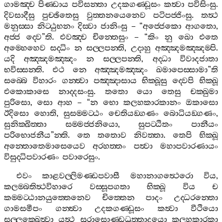
ගාමඤ‍්ච
පිණ‍්ඩාය
පවිසන‍්තා
උදකගණ‍්ඩූසං
කත්‍වා
පවිසිංසු
.
දිවසාදීසු
පුච‍්ඡිතෙසු
වුත‍්තනයෙනෙව
පටිපජ‍්ජිංසු
.
තත්‍ථ
මනුස‍්සා
නිට‍්ඨුභනං
දිස‍්වා
ජානිංසු
– “
අජ‍්ජෙකො
ආගතො
,
අජ‍්ජ
ද‍්වෙ
”
ති
.
එවඤ‍්ච
චින‍්තෙසුං
– “
කිං
නු
ඛො
එතෙ
අම‍්හෙහෙව
සද‍්ධිං
න
සල‍්ලපන‍්ති
,
උදාහු
අඤ‍්ඤමඤ‍්ඤම‍්පි
.
යදි
අඤ‍්ඤමඤ‍්ඤං
න
සල‍්ලපන‍්ති
,
අද‍්ධා
විවාදජාතා
භවිස‍්සන‍්ති
.
එථ
නෙ
අඤ‍්ඤමඤ‍්ඤං
ඛමාපෙස‍්සාමා
”
ති
සබ‍්බෙ
විහාරං
ගන‍්ත්‍වා
පඤ‍්ඤාසාය
භික‍්ඛූසු
ද‍්වෙපි
භික‍්ඛූ
එකොකාසෙ
නාද‍්දසංසු
.
තතො
යො
තෙසු
චක‍්ඛුමා
පුරිසො
,
සො
ආහ
– “
න
භො
කලහකාරකානං
ඔකාසො
ඊදිසො
හොති
,
සුසම‍්මට‍්ඨං
චෙතියඞ‍්ගණං
බොධියඞ‍්ගණං
,
සුනික‍්ඛිත‍්තා
සම‍්මජ‍්ජනියො
,
සුපට‍්ඨිතං
පානීයං
පරිභොජනීය
”
න‍්ති
.
තෙ
තතොව
නිවත‍්තා
.
තෙපි
භික‍්ඛූ
අන‍්තොතෙමාසෙයෙව
අරහත‍්තං
පත්‍වා
මහාපවාරණායං
විසුද‍්ධිපවාරණං
පවාරෙසුං
.
එවං
කාළවල‍්ලිමණ‍්ඩපවාසී
මහානාගත්‍ථෙරො
විය
,
කලම‍්බතිත්‍ථවිහාරෙ
වස‍්සූපගතා
භික‍්ඛූ
විය
ච
කම‍්මට‍්ඨානයුත‍්තෙනෙව
චිත‍්තෙන
පාදං
උද‍්ධරන‍්තො
ගාමසමීපං
ගන‍්ත්‍වා
උදකගණ‍්ඩූසං
කත්‍වා
වීථියො
සල‍්ලක‍්ඛෙත්‍වා
යත්‍ථ
සුරාසොණ‍්ඩධුත‍්තාදයො
කලහකාරකා