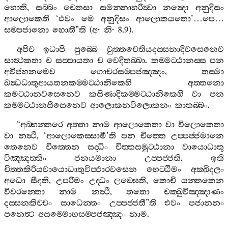
හොති
,
සබ‍්බං
චෙතසා
සමන‍්නාහරිත්‍වා
නන්‍දො
අනුදිසං
ආලොකෙති
‘
එවං
මෙ
අනුදිසං
ආලොකයතො
’…
පෙ
…
සම‍්පජානො
හොතී
”
ති
(
අ
·
නි
· 8.9).
අපිච
ඉධාපි
පුබ‍්බෙ
වුත‍්තචෙතියදස‍්සනාදිවසෙනෙව
සාත්‍ථකතා
ච
සප‍්පායතා
ච
වෙදිතබ‍්බා
.
කම‍්මට‍්ඨානස‍්ස
පන
අවිජහනමෙව
ගොචරසම‍්පජඤ‍්ඤං
,
තස‍්මා
ඛන්‍ධධාතුආයතනකම‍්මට‍්ඨානිකෙහි
අත‍්තනො
කමට‍්ඨානවසෙනෙව
කසිණාදිකම‍්මට‍්ඨානිකෙහි
වා
පන
කම‍්මට‍්ඨානසීසෙනෙව
ආලොකනවිලොකනං
කාතබ‍්බං
.
“
අබ‍්භන‍්තරෙ
අත‍්තා
නාම
ආලොකෙතා
වා
විලොකෙතා
වා
නත්‍ථි
, ‘
ආලොකෙස‍්සාමී
’
ති
පන
චිත‍්තෙ
උප‍්පජ‍්ජමානෙ
තෙනෙව
චිත‍්තෙන
සද‍්ධිං
චිත‍්තසමුට‍්ඨානා
වායොධාතු
විඤ‍්ඤත‍්තිං
ජනයමානා
උප‍්පජ‍්ජති
.
ඉති
චිත‍්තකිරියවායොධාතුවිප‍්ඵාරවසෙන
හෙට‍්ඨිමං
අක‍්ඛිදලං
අධො
සීදති
,
උපරිමං
උද‍්ධං
ලඞ‍්ඝෙති
,
කොචි
යන‍්තකෙන
විවරන‍්තො
නාම
නත්‍ථි
,
තතො
චක‍්ඛුවිඤ‍්ඤාණං
දස‍්සනකිච‍්චං
සාධෙන‍්තං
උප‍්පජ‍්ජතී
”
ති
එවං
පජානනං
පනෙත්‍ථ
අසම‍්මොහසම‍්පජඤ‍්ඤං
නාම
.