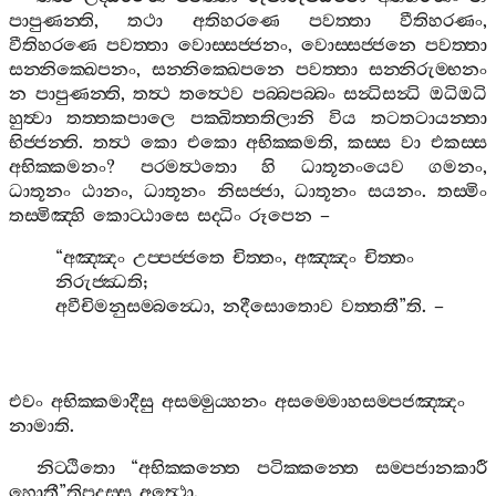
පාපුණන‍්ති
,
තථා
අතිහරණෙ
පවත‍්තා
වීතිහරණං
,
වීතිහරණෙ
පවත‍්තා
වොස‍්සජ‍්ජනං
,
වොස‍්සජ‍්ජනෙ
පවත‍්තා
සන‍්නික‍්ඛෙපනං
,
සන‍්නික‍්ඛෙපනෙ
පවත‍්තා
සන‍්නිරුම‍්භනං
න
පාපුණන‍්ති
,
තත්‍ථ
තත්‍ථෙව
පබ‍්බපබ‍්බං
සන්‍ධිසන්‍ධි
ඔධිඔධි
හුත්‍වා
තත‍්තකපාලෙ
පක‍්ඛිත‍්තතිලානි
විය
තටතටායන‍්තා
භිජ‍්ජන‍්ති
.
තත්‍ථ
කො
එකො
අභික‍්කමති
,
කස‍්ස
වා
එකස‍්ස
අභික‍්කමනං
?
පරමත්‍ථතො
හි
ධාතූනංයෙව
ගමනං
,
ධාතූනං
ඨානං
,
ධාතූනං
නිසජ‍්ජා
,
ධාතූනං
සයනං
.
තස‍්මිං
තස‍්මිඤ‍්හි
කොට‍්ඨාසෙ
සද‍්ධිං
රූපෙන
–
“
අඤ‍්ඤං
උප‍්පජ‍්ජතෙ
චිත‍්තං
,
අඤ‍්ඤං
චිත‍්තං
නිරුජ‍්ඣති
;
අවීචිමනුසම‍්බන්‍ධො
,
නදීසොතොව
වත‍්තතී
”
ති
. –
එවං
අභික‍්කමාදීසු
අසම‍්මුය‍්හනං
අසම‍්මොහසම‍්පජඤ‍්ඤං
නාමාති
.
නිට‍්ඨිතො
“
අභික‍්කන‍්තෙ
පටික‍්කන‍්තෙ
සම‍්පජානකාරී
හොතී
”
තිපදස‍්ස
අත්‍ථො
.