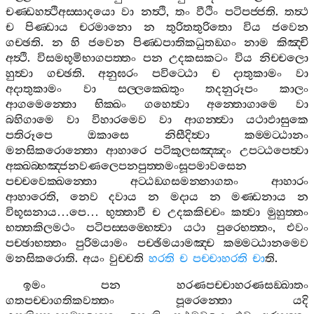
චණ‍්ඩහත්‍ථිඅස‍්සාදයො
වා
නත්‍ථි
,
තං
වීථිං
පටිපජ‍්ජති
.
තත්‍ථ
ච
පිණ‍්ඩාය
චරමානො
න
තුරිතතුරිතො
විය
ජවෙන
ගච‍්ඡති
.
න
හි
ජවෙන
පිණ‍්ඩපාතිකධුතඞ‍්ගං
නාම
කිඤ‍්චි
අත්‍ථි
.
විසමභූමිභාගපත‍්තං
පන
උදකසකටං
විය
නිච‍්චලො
හුත්‍වා
ගච‍්ඡති
.
අනුඝරං
පවිට‍්ඨො
ච
දාතුකාමං
වා
අදාතුකාමං
වා
සල‍්ලක‍්ඛෙතුං
තදනුරූපං
කාලං
ආගමෙන‍්තො
භික‍්ඛං
ගහෙත්‍වා
අන‍්තොගාමෙ
වා
බහිගාමෙ
වා
විහාරමෙව
වා
ආගන‍්ත්‍වා
යථාඵාසුකෙ
පතිරූපෙ
ඔකාසෙ
නිසීදිත්‍වා
කම‍්මට‍්ඨානං
මනසිකරොන‍්තො
ආහාරෙ
පටිකූලසඤ‍්ඤං
උපට‍්ඨපෙත්‍වා
අක‍්ඛබ‍්භඤ‍්ජනවණලෙපනපුත‍්තමංසූපමාවසෙන
පච‍්චවෙක‍්ඛන‍්තො
අට‍්ඨඞ‍්ගසමන‍්නාගතං
ආහාරං
ආහාරෙති
,
නෙව
දවාය
න
මදාය
න
මණ‍්ඩනාය
න
විභූසනාය
…
පෙ
…
භුත‍්තාවී
ච
උදකකිච‍්චං
කත්‍වා
මුහුත‍්තං
භත‍්තකිලමථං
පටිපස‍්සම‍්භෙත්‍වා
යථා
පුරෙභත‍්තං
,
එවං
පච‍්ඡාභත‍්තං
පුරිමයාමං
පච‍්ඡිමයාමඤ‍්ච
කම‍්මට‍්ඨානමෙව
මනසිකරොති
.
අයං
වුච‍්චති
හරති
ච
පච‍්චාහරති
චා
ති
.
ඉමං
පන
හරණපච‍්චාහරණසඞ‍්ඛාතං
ගතපච‍්චාගතිකවත‍්තං
පූරෙන‍්තො
යදි