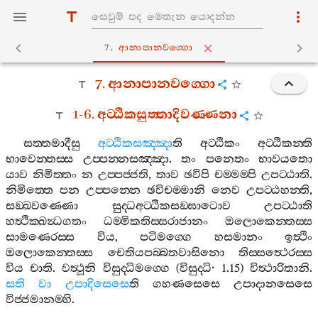
7. ආනාපානවග‍්ගො
7.
ආනාපානවග‍්ගො
1-6.
අට‍්ඨිකසුත‍්තාදිවණ‍්ණනා
සත‍්තමාදීසු
අට‍්ඨිකසඤ‍්ඤා
ති
අට‍්ඨිකං
අට‍්ඨිකන‍්ති
භාවෙන‍්තස‍්ස
උප‍්පන‍්නසඤ‍්ඤා
.
තං
පනෙතං
භාවයතො
යාව
නිමිත‍්තං
න
උප‍්පජ‍්ජති
,
තාව
ඡවිපි
චම‍්මම‍්පි
උපට‍්ඨාති
.
නිමිත‍්තෙ
පන
උප‍්පන‍්නෙ
ඡවිචම‍්මානි
නෙව
උපට‍්ඨහන‍්ති
,
සඞ‍්ඛවණ‍්ණො
සුද‍්ධඅට‍්ඨිකසඞ‍්ඝාටොව
උපට‍්ඨාති
හත්‍ථික‍්ඛන්‍ධගතං
ධම‍්මිකතිස‍්සරාජානං
ඔලොකෙන‍්තස‍්ස
සාමණෙරස‍්ස
විය
,
පටිමග‍්ගෙ
හසමානං
ඉත්‍ථිං
ඔලොකෙන‍්තස‍්ස
චෙතියපබ‍්බතවාසිනො
තිස‍්සත්‍ථෙරස‍්ස
විය
චාති
.
වත්‍ථූනි
විසුද‍්ධිමග‍්ගෙ
(
විසුද‍්ධි
· 1.15)
විත්‍ථාරිතානි
.
සති
වා
උපාදිසෙසෙ
ති
ගහණසෙසෙ
උපාදානසෙසෙ
විජ‍්ජමානම‍්හි
.