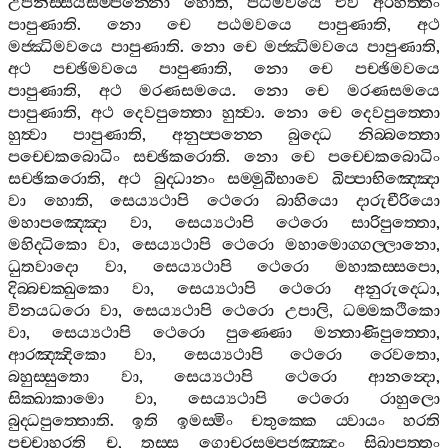
උපනිස‍්සයසම‍්පන‍්නො
හොති
,
පඨමවයෙ
එව
අරහත‍්තං
පාපුණාති
.
නො
චෙ
පඨමවයෙ
පාපුණාති
,
අථ
මජ‍්ඣිමවයෙ
පාපුණාති
.
නො
චෙ
මජ‍්ඣිමවයෙ
පාපුණාති
,
අථ
පච‍්ඡිමවයෙ
පාපුණාති
,
නො
චෙ
පච‍්ඡිමවයෙ
පාපුණාති
,
අථ
මරණසමයෙ
.
නො
චෙ
මරණසමයෙ
පාපුණාති
,
අථ
දෙවපුත‍්තො
හුත්‍වා
.
නො
චෙ
දෙවපුත‍්තො
හුත්‍වා
පාපුණාති
,
අනුප‍්පන‍්නෙ
බුද‍්ධෙ
නිබ‍්බත‍්තො
පච‍්චෙකබොධිං
සච‍්ඡිකරොති
.
නො
චෙ
පච‍්චෙකබොධිං
සච‍්ඡිකරොති
,
අථ
බුද‍්ධානං
සම‍්මුඛීභාවෙ
ඛිප‍්පාභිඤ‍්ඤො
වා
හොති
,
සෙය්‍යථාපි
ථෙරො
බාහියො
දාරුචීරියො
මහාපඤ‍්ඤො
වා
,
සෙය්‍යථාපි
ථෙරො
සාරිපුත‍්තො
,
මහිද‍්ධිකො
වා
,
සෙය්‍යථාපි
ථෙරො
මහාමොග‍්ගල‍්ලානො
,
ධුතවාදො
වා
,
සෙය්‍යථාපි
ථෙරො
මහාකස‍්සපො
,
දිබ‍්බචක‍්ඛුකො
වා
,
සෙය්‍යථාපි
ථෙරො
අනුරුද‍්ධො
,
විනයධරො
වා
,
සෙය්‍යථාපි
ථෙරො
උපාලි
,
ධම‍්මකථිකො
වා
,
සෙය්‍යථාපි
ථෙරො
පුණ‍්ණො
මන‍්තාණිපුත‍්තො
,
ආරඤ‍්ඤිකො
වා
,
සෙය්‍යථාපි
ථෙරො
රෙවතො
,
බහුස‍්සුතො
වා
,
සෙය්‍යථාපි
ථෙරො
ආනන්‍දො
,
සික‍්ඛාකාමො
වා
,
සෙය්‍යථාපි
ථෙරො
රාහුලො
බුද‍්ධපුත‍්තොති
.
ඉති
ඉමස‍්මිං
චතුක‍්කෙ
ය‍්වායං
හරති
පච‍්චාහරති
ච
,
තස‍්ස
ගොචරසම‍්පජඤ‍්ඤං
සිඛාපත‍්තං