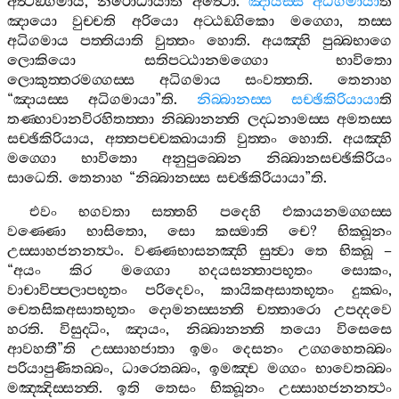
අත්‍ථඞ‍්ගමාය
,
නිරොධායාති
අත්‍ථො
.
ඤායස‍්ස
අධිගමායා
ති
ඤායො
වුච‍්චති
අරියො
අට‍්ඨඞ‍්ගිකො
මග‍්ගො
,
තස‍්ස
අධිගමාය
පත‍්තියාති
වුත‍්තං
හොති
.
අයඤ‍්හි
පුබ‍්බභාගෙ
ලොකියො
සතිපට‍්ඨානමග‍්ගො
භාවිතො
ලොකුත‍්තරමග‍්ගස‍්ස
අධිගමාය
සංවත‍්තති
.
තෙනාහ
“
ඤායස‍්ස
අධිගමායා
”
ති
.
නිබ‍්බානස‍්ස
සච‍්ඡිකිරියායා
ති
තණ‍්හාවානවිරහිතත‍්තා
නිබ‍්බානන‍්ති
ලද‍්ධනාමස‍්ස
අමතස‍්ස
සච‍්ඡිකිරියාය
,
අත‍්තපච‍්චක‍්ඛායාති
වුත‍්තං
හොති
.
අයඤ‍්හි
මග‍්ගො
භාවිතො
අනුපුබ‍්බෙන
නිබ‍්බානසච‍්ඡිකිරියං
සාධෙති
.
තෙනාහ
“
නිබ‍්බානස‍්ස
සච‍්ඡිකිරියායා
”
ති
.
එවං
භගවතා
සත‍්තහි
පදෙහි
එකායනමග‍්ගස‍්ස
වණ‍්ණො
භාසිතො
,
සො
කස‍්මාති
චෙ
?
භික‍්ඛූනං
උස‍්සාහජනනත්‍ථං
.
වණ‍්ණභාසනඤ‍්හි
සුත්‍වා
තෙ
භික‍්ඛූ
–
“
අයං
කිර
මග‍්ගො
හදයසන‍්තාපභූතං
සොකං
,
වාචාවිප‍්පලාපභූතං
පරිදෙවං
,
කායිකඅසාතභූතං
දුක‍්ඛං
,
චෙතසිකඅසාතභූතං
දොමනස‍්සන‍්ති
චත‍්තාරො
උපද‍්දවෙ
හරති
.
විසුද‍්ධිං
,
ඤායං
,
නිබ‍්බානන‍්ති
තයො
විසෙසෙ
ආවහතී
”
ති
උස‍්සාහජාතා
ඉමං
දෙසනං
උග‍්ගහෙතබ‍්බං
පරියාපුණිතබ‍්බං
,
ධාරෙතබ‍්බං
,
ඉමඤ‍්ච
මග‍්ගං
භාවෙතබ‍්බං
මඤ‍්ඤිස‍්සන‍්ති
.
ඉති
තෙසං
භික‍්ඛූනං
උස‍්සාහජනනත්‍ථං