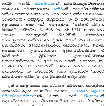
අත්‍ථීති
ආතාපී
.
සම‍්පජානො
ති
සම‍්පජඤ‍්ඤසඞ‍්ඛාතෙන
ඤාණෙන
සමන‍්නාගතො
.
සතිමා
ති
කායපරිග‍්ගාහිකාය
සතියා
සමන‍්නාගතො
.
අයං
පන
යස‍්මා
සතියා
ආරම‍්මණං
පරිග‍්ගහෙත්‍වා
පඤ‍්ඤාය
අනුපස‍්සති
.
න
හි
සතිවිරහිතස‍්ස
අනුපස‍්සනා
නාම
අත්‍ථි
,
තෙනෙවාහ
“
සතිඤ‍්ච
ඛ‍්වාහං
,
භික‍්ඛවෙ
,
සබ‍්බත්‍ථිකං
වදාමී
”
ති
(
සං
·
නි
· 5.234).
තස‍්මා
එත්‍ථ
“
කායෙ
කායානුපස‍්සී
විහරතී
”
ති
එත‍්තාවතා
කායානුපස‍්සනාසතිපට‍්ඨානං
වුත‍්තං
හොති
.
අථ
වා
යස‍්මා
අනාතාපිනො
අන‍්තොසඞ‍්ඛෙපො
අන‍්තරායකරො
හොති
,
අසම‍්පජානො
උපායපරිග‍්ගහෙ
අනුපායපරිවජ‍්ජනෙ
ච
සම‍්මුය‍්හති
,
මුට‍්ඨස‍්සති
උපායාපරිච‍්චාගෙ
අනුපායාපරිග‍්ගහෙ
ච
අසමත්‍ථො
හොති
,
තෙනස‍්ස
තං
කම‍්මට‍්ඨානං
න
සම‍්පජ‍්ජති
.
තස‍්මා
යෙසං
ධම‍්මානං
ආනුභාවෙන
තං
සම‍්පජ‍්ජති
,
තෙසං
දස‍්සනත්‍ථං
“
ආතාපී
සම‍්පජානො
සතිමා
”
ති
ඉදං
වුත‍්තන‍්ති
වෙදිතබ‍්බං
.
ඉති
කායානුපස‍්සනාසතිපට‍්ඨානං
සම‍්පයොගඞ‍්ගඤ‍්ජස‍්ස
දස‍්සෙත්‍වා
ඉදානි
පහානඞ‍්ගං
දස‍්සෙතුං
විනෙය්‍ය
ලොකෙ
අභිජ‍්ඣාදොමනස‍්ස
න‍්ති
වුත‍්තං
.
තත්‍ථ
විනෙය්‍යා
ති
තදඞ‍්ගවිනයෙන
වා
වික‍්ඛම‍්භනවිනයෙන
වා
විනයිත්‍වා
.