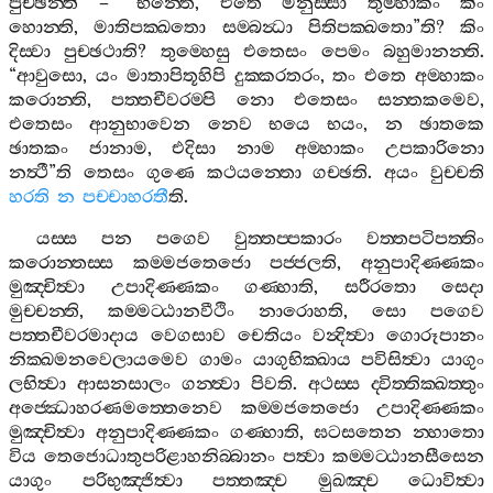
පුච‍්ඡන‍්ති
– “
භන‍්තෙ
,
එතෙ
මනුස‍්සා
තුම‍්හාකං
කිං
හොන‍්ති
,
මාතිපක‍්ඛතො
සම‍්බන්‍ධා
පිතිපක‍්ඛතො
”
ති
?
කිං
දිස‍්වා
පුච‍්ඡථාති
?
තුම‍්හෙසු
එතෙසං
පෙමං
බහුමානන‍්ති
.
“
ආවුසො
,
යං
මාතාපිතූහිපි
දුක‍්කරතරං
,
තං
එතෙ
අම‍්හාකං
කරොන‍්ති
,
පත‍්තචීවරම‍්පි
නො
එතෙසං
සන‍්තකමෙව
,
එතෙසං
ආනුභාවෙන
නෙව
භයෙ
භයං
,
න
ඡාතකෙ
ඡාතකං
ජානාම
,
එදිසා
නාම
අම‍්හාකං
උපකාරිනො
නත්‍ථී
”
ති
තෙසං
ගුණෙ
කථයන‍්තො
ගච‍්ඡති
.
අයං
වුච‍්චති
හරති
න
පච‍්චාහරතී
ති
.
යස‍්ස
පන
පගෙව
වුත‍්තප‍්පකාරං
වත‍්තපටිපත‍්තිං
කරොන‍්තස‍්ස
කම‍්මජතෙජො
පජ‍්ජලති
,
අනුපාදිණ‍්ණකං
මුඤ‍්චිත්‍වා
උපාදිණ‍්ණකං
ගණ‍්හාති
,
සරීරතො
සෙදා
මුච‍්චන‍්ති
,
කම‍්මට‍්ඨානවීථිං
නාරොහති
,
සො
පගෙව
පත‍්තචීවරමාදාය
වෙගසාව
චෙතියං
වන්‍දිත්‍වා
ගොරූපානං
නික‍්ඛමනවෙලායමෙව
ගාමං
යාගුභික‍්ඛාය
පවිසිත්‍වා
යාගුං
ලභිත්‍වා
ආසනසාලං
ගන‍්ත්‍වා
පිවති
.
අථස‍්ස
ද‍්විත‍්තික‍්ඛත‍්තුං
අජ‍්ඣොහරණමත‍්තෙනෙව
කම‍්මජතෙජො
උපාදිණ‍්ණකං
මුඤ‍්චිත්‍වා
අනුපාදිණ‍්ණකං
ගණ‍්හාති
,
ඝටසතෙන
න‍්හාතො
විය
තෙජොධාතුපරිළාහනිබ‍්බානං
පත්‍වා
කම‍්මට‍්ඨානසීසෙන
යාගුං
පරිභුඤ‍්ජිත්‍වා
පත‍්තඤ‍්ච
මුඛඤ‍්ච
ධොවිත්‍වා