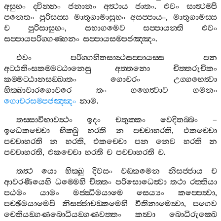
අසුභං
ද‍්වින‍්නං
ජනානං
අත්‍ථාය
ජාතං
.
එවං
සාත්‍ථම‍්පි
පනෙතං
පුරිසස‍්ස
මාතුගාමාසුභං
අසප‍්පායං
,
මාතුගාමස‍්ස
ච
පුරිසාසුභං
,
සභාගමෙව
සප‍්පායන‍්ති
එවං
සප‍්පායපරිග‍්ගණ‍්හනං
සප‍්පායසම‍්පජඤ‍්ඤං
.
එවං
පරිග‍්ගහිතසාත්‍ථසප‍්පායස‍්ස
පන
අට‍්ඨතිංසකම‍්මට‍්ඨානෙසු
අත‍්තනො
චිත‍්තරුචිකං
කම‍්මට‍්ඨානසඞ‍්ඛාතං
ගොචරං
උග‍්ගහෙත්‍වා
භික‍්ඛාචාරගොචරෙ
තං
ගහෙත්‍වාව
ගමනං
ගොචරසම‍්පජඤ‍්ඤං
නාම
.
තස‍්සාවිභාවත්‍ථං
ඉදං
චතුක‍්කං
වෙදිතබ‍්බං
–
ඉධෙකච‍්චො
භික‍්ඛු
හරති
න
පච‍්චාහරති
,
එකච‍්චො
පච‍්චාහරති
න
හරති
,
එකච‍්චො
පන
නෙව
හරති
න
පච‍්චාහරති
,
එකච‍්චො
හරති
ච
පච‍්චාහරති
ච
.
තත්‍ථ
යො
භික‍්ඛු
දිවසං
චඞ‍්කමෙන
නිසජ‍්ජාය
ච
ආවරණීයෙහි
ධම‍්මෙහි
චිත‍්තං
පරිසොධෙත්‍වා
තථා
රත‍්තියා
පඨමං
යාමං
මජ‍්ඣිමයාමෙ
සෙය්‍යං
කප‍්පෙත්‍වා
,
පච‍්ඡිමයාමෙපි
නිසජ‍්ජාචඞ‍්කමෙහි
වීතිනාමෙත්‍වා
,
පගෙව
චෙතියඞ‍්ගණබොධියඞ‍්ගණවත‍්තං
කත්‍වා
බොධිරුක‍්ඛෙ