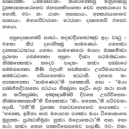
සබ‍්බරත‍්තිං
ධම‍්මස‍්සවනං
කාරෙන‍්තෙසු
මනුස‍්සෙසු
වුත‍්තප‍්පකාරෙනෙව
ජනසන‍්නිපාතො
චෙව
අන‍්තරායො
ච
හොති
,
එවං
තං
ඨානං
අසප‍්පායං
,
අන‍්තරායාභාවෙ
සප‍්පායං
.
මහාපරිවාරානං
ථෙරානං
දස‍්සනෙපි
එසෙව
නයො
.
අසුභදස‍්සනම‍්පි
සාත්‍ථං
.
තදත්‍ථදීපනත්‍ථඤ‍්ච
ඉදං
වත්‍ථු
–
එකො
කිර
දහරභික‍්ඛු
සාමණෙරං
ගහෙත්‍වා
දන‍්තකට‍්ඨත්‍ථාය
ගතො
.
සාමණෙරො
මග‍්ගා
ඔක‍්කමිත්‍වා
පුරතො
ගච‍්ඡන‍්තො
අසුභං
දිස‍්වා
පඨමජ‍්ඣානං
නිබ‍්බත‍්තෙත්‍වා
තදෙව
පාදකං
කත්‍වා
සඞ‍්ඛාරෙ
සම‍්මසන‍්තො
තීණි
ඵලානි
සච‍්ඡිකත්‍වා
උපරිමග‍්ගත්‍ථාය
කම‍්මට‍්ඨානං
පරිග‍්ගහෙත්‍වා
අට‍්ඨාසි
.
දහරො
තං
අපස‍්සන‍්තො
“
සාමණෙරා
”
ති
පක‍්කොසි
.
සො
– “
මයා
පබ‍්බජිතදිවසතො
පට‍්ඨාය
භික‍්ඛුනා
සද‍්ධිං
ද‍්වෙ
කථා
නාම
න
කථිතපුබ‍්බා
,
අඤ‍්ඤස‍්මිම‍්පි
දිවසෙ
උපරිවිසෙසං
නිබ‍්බත‍්තෙස‍්සාමී
”
ති
චින‍්තෙත්‍වා
“
කිං
,
භන‍්තෙ
,”
ති
පටිවචනං
අදාසි
. “
එහී
”
ති
වුත‍්තෙ
එකවචනෙනෙව
ආගන‍්ත්‍වා
–
“
භන‍්තෙ
,
ඉමිනා
තාව
මග‍්ගෙන
ගන‍්ත්‍වා
මයා
ඨිතොකාසෙ
මුහුත‍්තං
පුරත්‍ථාභිමුඛා
හුත්‍වා
ඔලොකෙථා
”
ති
ආහ
.
සො
තථා
කත්‍වා
තෙන
පත‍්තවිසෙසමෙව
පාපුණි
.
එවං
එකං