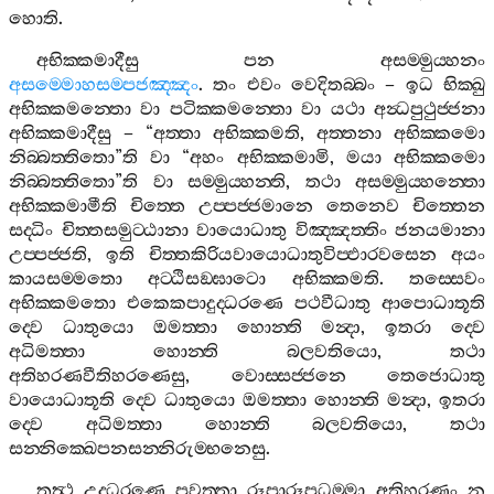
හොති
.
අභික‍්කමාදීසු
පන
අසම‍්මුය‍්හනං
අසම‍්මොහසම‍්පජඤ‍්ඤං
.
තං
එවං
වෙදිතබ‍්බං
–
ඉධ
භික‍්ඛු
අභික‍්කමන‍්තො
වා
පටික‍්කමන‍්තො
වා
යථා
අන්‍ධපුථුජ‍්ජනා
අභික‍්කමාදීසු
– “
අත‍්තා
අභික‍්කමති
,
අත‍්තනා
අභික‍්කමො
නිබ‍්බත‍්තිතො
”
ති
වා
“
අහං
අභික‍්කමාමි
,
මයා
අභික‍්කමො
නිබ‍්බත‍්තිතො
”
ති
වා
සම‍්මුය‍්හන‍්ති
,
තථා
අසම‍්මුය‍්හන‍්තො
අභික‍්කමාමීති
චිත‍්තෙ
උප‍්පජ‍්ජමානෙ
තෙනෙව
චිත‍්තෙන
සද‍්ධිං
චිත‍්තසමුට‍්ඨානා
වායොධාතු
විඤ‍්ඤත‍්තිං
ජනයමානා
උප‍්පජ‍්ජති
,
ඉති
චිත‍්තකිරියවායොධාතුවිප‍්ඵාරවසෙන
අයං
කායසම‍්මතො
අට‍්ඨිසඞ‍්ඝාටො
අභික‍්කමති
.
තස‍්සෙවං
අභික‍්කමතො
එකෙකපාදුද‍්ධරණෙ
පථවීධාතු
ආපොධාතූති
ද‍්වෙ
ධාතුයො
ඔමත‍්තා
හොන‍්ති
මන්‍දා
,
ඉතරා
ද‍්වෙ
අධිමත‍්තා
හොන‍්ති
බලවතියො
,
තථා
අතිහරණවීතිහරණෙසු
,
වොස‍්සජ‍්ජනෙ
තෙජොධාතු
වායොධාතූති
ද‍්වෙ
ධාතුයො
ඔමත‍්තා
හොන‍්ති
මන්‍දා
,
ඉතරා
ද‍්වෙ
අධිමත‍්තා
හොන‍්ති
බලවතියො
,
තථා
සන‍්නික‍්ඛෙපනසන‍්නිරුම‍්භනෙසු
.
තත්‍ථ
උද‍්ධරණෙ
පවත‍්තා
රූපාරූපධම‍්මා
අතිහරණං
න