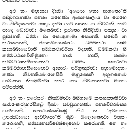
පිණ‍්ඩාය
පවිසති
.
අථ
නං
මනුස‍්සා
දිස‍්වා
“
අය්‍යො
නො
ආගතො
”
ති
පච‍්චුග‍්ගන‍්ත්‍වා
පත‍්තං
ගහෙත්‍වා
ආසනසාලාය
වා
ගෙහෙ
වා
නිසීදාපෙත්‍වා
යාගුං
දත්‍වා
යාව
භත‍්තං
න
නිට‍්ඨාති
,
තාව
පාදෙ
ධොවිත්‍වා
මක‍්ඛෙත්‍වා
පුරතො
නිසීදිත්‍වා
පඤ‍්හං
වා
පුච‍්ඡන‍්ති
,
ධම‍්මං
වා
සොතුකාමා
හොන‍්ති
.
සචෙපි
න
කථාපෙන‍්ති
,
ජනසඞ‍්ගහණත්‍ථං
ධම‍්මකථා
නාම
කාතබ‍්බායෙවාති
අට‍්ඨකථාචරියා
වදන‍්ති
.
ධම‍්මකථා
හි
කම‍්මට‍්ඨානවිනිමුත‍්තා
නාම
නත්‍ථි
,
තස‍්මා
කම‍්මට‍්ඨානසීසෙනෙව
ධම‍්මං
කථෙත්‍වා
කම‍්මට‍්ඨානසීසෙනෙව
ආහාරං
පරිභුඤ‍්ජිත්‍වා
අනුමොදනං
කත්‍වා
නිවත‍්තියමානෙහිපි
මනුස‍්සෙහි
අනුගතොව
ගාමතො
නික‍්ඛමිත්‍වා
තත්‍ථ
තෙ
නිවත‍්තෙත්‍වා
මග‍්ගං
පටිපජ‍්ජති
.
අථ
නං
පුරෙතරං
නික‍්ඛමිත්‍වා
බහිගාමෙ
කතභත‍්තකිච‍්චා
සාමණෙරදහරභික‍්ඛූ
දිස‍්වා
පච‍්චුග‍්ගන‍්ත්‍වා
පත‍්තචීවරමස‍්ස
ගණ‍්හන‍්ති
.
පොරාණකභික‍්ඛූ
කිර
න
“
අම‍්හාකං
උපජ‍්ඣායො
ආචරියො
”
ති
මුඛං
ඔලොකෙත්‍වා
වත‍්තං
කරොන‍්ති
,
සම‍්පත‍්තපරිච‍්ඡෙදෙනෙව
කරොන‍්ති
.
තෙ
තං