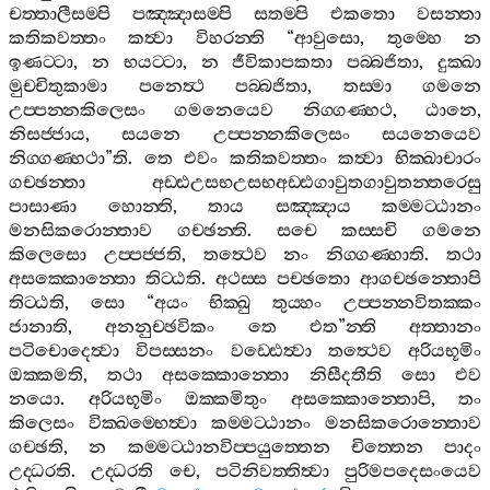
චත‍්තාලීසම‍්පි
පඤ‍්ඤාසම‍්පි
සතම‍්පි
එකතො
වසන‍්තා
කතිකවත‍්තං
කත්‍වා
විහරන‍්ති
“
ආවුසො
,
තුම‍්හෙ
න
ඉණට‍්ටා
,
න
භයට‍්ටා
,
න
ජීවිකාපකතා
පබ‍්බජිතා
,
දුක‍්ඛා
මුච‍්චිතුකාමා
පනෙත්‍ථ
පබ‍්බජිතා
,
තස‍්මා
ගමනෙ
උප‍්පන‍්නකිලෙසං
ගමනෙයෙව
නිග‍්ගණ‍්හථ
,
ඨානෙ
,
නිසජ‍්ජාය
,
සයනෙ
උප‍්පන‍්නකිලෙසං
සයනෙයෙව
නිග‍්ගණ‍්හථා
”
ති
.
තෙ
එවං
කතිකවත‍්තං
කත්‍වා
භික‍්ඛාචාරං
ගච‍්ඡන‍්තා
අඩ‍්ඪඋසභඋසභඅඩ‍්ඪගාවුතගාවුතන‍්තරෙසු
පාසාණා
හොන‍්ති
,
තාය
සඤ‍්ඤාය
කම‍්මට‍්ඨානං
මනසිකරොන‍්තාව
ගච‍්ඡන‍්ති
.
සචෙ
කස‍්සචි
ගමනෙ
කිලෙසො
උප‍්පජ‍්ජති
,
තත්‍ථෙව
නං
නිග‍්ගණ‍්හාති
.
තථා
අසක‍්කොන‍්තො
තිට‍්ඨති
.
අථස‍්ස
පච‍්ඡතො
ආගච‍්ඡන‍්තොපි
තිට‍්ඨති
,
සො
“
අයං
භික‍්ඛු
තුය‍්හං
උප‍්පන‍්නවිතක‍්කං
ජානාති
,
අනනුච‍්ඡවිකං
තෙ
එත
”
න‍්ති
අත‍්තානං
පටිචොදෙත්‍වා
විපස‍්සනං
වඩ‍්ඪෙත්‍වා
තත්‍ථෙව
අරියභූමිං
ඔක‍්කමති
,
තථා
අසක‍්කොන‍්තො
නිසීදතීති
සො
එව
නයො
.
අරියභූමිං
ඔක‍්කමිතුං
අසක‍්කොන‍්තොපි
,
තං
කිලෙසං
වික‍්ඛම‍්භෙත්‍වා
කම‍්මට‍්ඨානං
මනසිකරොන‍්තොව
ගච‍්ඡති
,
න
කම‍්මට‍්ඨානවිප‍්පයුත‍්තෙන
චිත‍්තෙන
පාදං
උද‍්ධරති
.
උද‍්ධරති
චෙ
,
පටිනිවත‍්තිත්‍වා
පුරිමපදෙසංයෙව