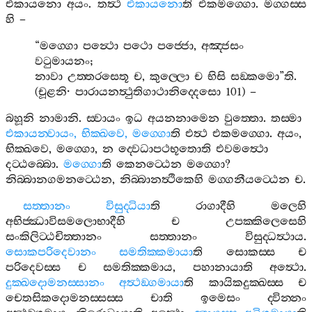
එකායනො
අයං
.
තත්‍ථ
එකායනො
ති
එකමග‍්ගො
.
මග‍්ගස‍්ස
හි
–
“
මග‍්ගො
පන්‍ථො
පථො
පජ‍්ජො
,
අඤ‍්ජසං
වටුමායනං
;
නාවා
උත‍්තරසෙතූ
ච
,
කුල‍්ලො
ච
භිසි
සඞ‍්කමො
”
ති
.
(
චූළනි
·
පාරායනත්‍ථුතිගාථානිද‍්දෙසො
101) –
බහූනි
නාමානි
.
ස‍්වායං
ඉධ
අයනනාමෙන
වුත‍්තො
.
තස‍්මා
එකායන‍්වායං
,
භික‍්ඛවෙ
,
මග‍්ගො
ති
එත්‍ථ
එකමග‍්ගො
.
අයං
,
භික‍්ඛවෙ
,
මග‍්ගො
,
න
ද‍්වෙධාපථභූතොති
එවමත්‍ථො
දට‍්ඨබ‍්බො
.
මග‍්ගො
ති
කෙනට‍්ඨෙන
මග‍්ගො
?
නිබ‍්බානගමනට‍්ඨෙන
,
නිබ‍්බානත්‍ථිකෙහි
මග‍්ගනීයට‍්ඨෙන
ච
.
සත‍්තානං
විසුද‍්ධියා
ති
රාගාදීහි
මලෙහි
අභිජ‍්ඣාවිසමලොභාදීහි
ච
උපක‍්කිලෙසෙහි
සංකිලිට‍්ඨචිත‍්තානං
සත‍්තානං
විසුද‍්ධත්‍ථාය
.
සොකපරිදෙවානං
සමතික‍්කමායා
ති
සොකස‍්ස
ච
පරිදෙවස‍්ස
ච
සමතික‍්කමාය
,
පහානායාති
අත්‍ථො
.
දුක‍්ඛදොමනස‍්සානං
අත්‍ථඞ‍්ගමායා
ති
කායිකදුක‍්ඛස‍්ස
ච
චෙතසිකදොමනස‍්සස‍්ස
චාති
ඉමෙසං
ද‍්වින‍්නං