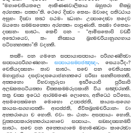
“
මහාචෙතියතලෙ
ආකිණ‍්ණවාලිකාය
බහුතරා
භික‍්ඛූ
අරහත‍්තං
පත‍්තා
”
ති
.
ථෙරෙ
දිස‍්වා
තෙසං
ඔවාදෙ
පතිට‍්ඨාය
අසුභං
දිස‍්වා
තත්‍ථ
පඨමං
ඣානං
උප‍්පාදෙත්‍වා
තදෙව
ඛයතො
සම‍්මසන‍්තො
අරහත‍්තං
පාපුණාති
.
තස‍්මා
එතෙසං
දස‍්සනං
සාත්‍ථං
.
කෙචි
පන
– “
ආමිසතොපි
වඩ‍්ඪි
අත්‍ථොයෙව
,
තං
නිස‍්සාය
බ්‍රහ‍්මචරියානුග‍්ගහාය
පටිපන‍්නත‍්තා
”
ති
වදන‍්ති
.
තස‍්මිං
පන
ගමනෙ
සප‍්පායාසප‍්පායං
පරිග‍්ගණ‍්හිත්‍වා
සප‍්පායපරිග‍්ගණ‍්හනං
සප‍්පායසම‍්පජඤ‍්ඤං
.
සෙය්‍යථිදං
?
චෙතියදස‍්සනං
තාව
සාත්‍ථං
.
සචෙ
පන
චෙතියස‍්ස
මහාපූජාය
දසද‍්වාදසයොජනන‍්තරෙ
පරිසා
සන‍්නිපතන‍්ති
,
අත‍්තනො
විභවානුරූපා
ඉත්‍ථියොපි
පුරිසාපි
අලඞ‍්කතපටියත‍්තා
චිත‍්තකම‍්මරූපකානි
විය
සඤ‍්චරන‍්ති
.
තත්‍ර
චස‍්ස
ඉට‍්ඨෙ
ආරම‍්මණෙ
ලොභො
,
අනිට‍්ඨෙ
පටිඝො
,
අසමපෙක‍්ඛනෙ
මොහො
උප‍්පජ‍්ජති
,
කායසංසග‍්ගෙ
කායසංසග‍්ගාපත‍්තිං
ආපජ‍්ජති
,
ජීවිතබ්‍රහ‍්මචරියානං
වා
අන‍්තරායො
ච
හොති
.
එවං
තං
ඨානං
අසප‍්පායං
හොති
,
වුත‍්තප‍්පකාරඅන‍්තරායාභාවෙ
සප‍්පායං
.
සඞ‍්ඝදස‍්සනම‍්පි
සාත්‍ථං
.
සචෙ
පන
අන‍්තොගාමෙ
මහාමණ‍්ඩපං
කාරෙත්‍වා