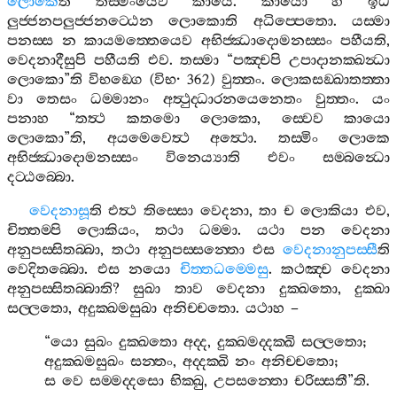
ලොකෙ
ති
තස‍්මිංයෙව
කායෙ
.
කායො
හි
ඉධ
ලුජ‍්ජනපලුජ‍්ජනට‍්ඨෙන
ලොකොති
අධිප‍්පෙතො
.
යස‍්මා
පනස‍්ස
න
කායමත‍්තෙයෙව
අභිජ‍්ඣාදොමනස‍්සං
පහීයති
,
වෙදනාදීසුපි
පහීයති
එව
.
තස‍්මා
“
පඤ‍්චපි
උපාදානක‍්ඛන්‍ධා
ලොකො
”
ති
විභඞ‍්ගෙ
(
විභ
· 362)
වුත‍්තං
.
ලොකසඞ‍්ඛාතත‍්තා
වා
තෙසං
ධම‍්මානං
අත්‍ථුද‍්ධාරනයෙනෙතං
වුත‍්තං
.
යං
පනාහ
“
තත්‍ථ
කතමො
ලොකො
,
ස‍්වෙව
කායො
ලොකො
”
ති
,
අයමෙවෙත්‍ථ
අත්‍ථො
.
තස‍්මිං
ලොකෙ
අභිජ‍්ඣාදොමනස‍්සං
විනෙය්‍යාති
එවං
සම‍්බන්‍ධො
දට‍්ඨබ‍්බො
.
වෙදනාසූ
ති
එත්‍ථ
තිස‍්සො
වෙදනා
,
තා
ච
ලොකියා
එව
,
චිත‍්තම‍්පි
ලොකියං
,
තථා
ධම‍්මා
.
යථා
පන
වෙදනා
අනුපස‍්සිතබ‍්බා
,
තථා
අනුපස‍්සන‍්තො
එස
වෙදනානුපස‍්සී
ති
වෙදිතබ‍්බො
.
එස
නයො
චිත‍්තධම‍්මෙසු
.
කථඤ‍්ච
වෙදනා
අනුපස‍්සිතබ‍්බාති
?
සුඛා
තාව
වෙදනා
දුක‍්ඛතො
,
දුක‍්ඛා
සල‍්ලතො
,
අදුක‍්ඛමසුඛා
අනිච‍්චතො
.
යථාහ
–
“
යො
සුඛං
දුක‍්ඛතො
අද‍්ද
,
දුක‍්ඛමද‍්දක‍්ඛි
සල‍්ලතො
;
අදුක‍්ඛමසුඛං
සන‍්තං
,
අද‍්දක‍්ඛි
නං
අනිච‍්චතො
;
ස
වෙ
සම‍්මද‍්දසො
භික‍්ඛු
,
උපසන‍්තො
චරිස‍්සතී
”
ති
.