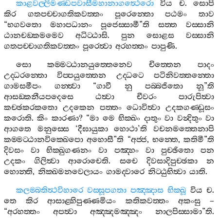
කාළවල‍්ලිමණ‍්ඩපවාසීමහානාගත්‍ථෙරො
විය
ච
.
සොපි
කිර
ගතපච‍්චාගතිකවත‍්තං
පූරෙන‍්තො
පඨමං
තාව
“
භගවතො
මහාපධානං
පූජෙස‍්සාමී
”
ති
සත‍්ත
වස‍්සානි
ඨානචඞ‍්කමමෙව
අධිට‍්ඨාසි
.
පුන
සොළස
වස‍්සානි
ගතපච‍්චාගතිකවත‍්තං
පූරෙත්‍වා
අරහත‍්තං
පාපුණි
.
සො
කම‍්මට‍්ඨානයුත‍්තෙනෙව
චිත‍්තෙන
පාදං
උද‍්ධරන‍්තො
විප‍්පයුත‍්තෙන
උද‍්ධටෙ
පටිනිවත‍්තන‍්තො
ගාමසමීපං
ගන‍්ත්‍වා
“
ගාවී
නු
පබ‍්බජිතො
නූ
”
ති
ආසඞ‍්කනීයපදෙසෙ
ඨත්‍වා
චීවරං
පාරුපිත්‍වා
කච‍්ඡකරකතො
උදකෙන
පත‍්තං
ධොවිත්‍වා
උදකගණ‍්ඩූසං
කරොති
.
කිං
කාරණා
? “
මා
මෙ
භික‍්ඛං
දාතුං
වා
වන්‍දිතුං
වා
ආගතෙ
මනුස‍්සෙ
‘
දීඝායුකා
හොථා
’
ති
වචනමත‍්තෙනාපි
කම‍්මට‍්ඨානවික‍්ඛෙපො
අහොසී
”
ති
“
අජ‍්ජ
,
භන‍්තෙ
,
කතිමී
”
ති
දිවසං
වා
භික‍්ඛුගණනං
වා
පඤ‍්හං
වා
පුච‍්ඡිතො
පන
උදකං
ගිලිත්‍වා
ආරොචෙති
.
සචෙ
දිවසාදිපුච‍්ඡකා
න
හොන‍්ති
,
නික‍්ඛමනවෙලායං
ගාමද‍්වාරෙ
නිට‍්ඨුභිත්‍වා
යාති
.
කලම‍්බතිත්‍ථවිහාරෙ
වස‍්සූපගතා
පඤ‍්ඤාස
භික‍්ඛූ
විය
ච
.
තෙ
කිර
ආසාළ‍්හිපුණ‍්ණමියං
කතිකවත‍්තං
අකංසු
–
“
අරහත‍්තං
අපත්‍වා
අඤ‍්ඤමඤ‍්ඤං
නාලපිස‍්සාමා
”
ති
.