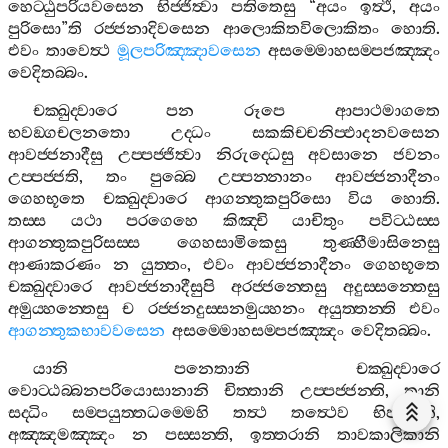
හෙට‍්ඨුපරියවසෙන
භිජ‍්ජිත්‍වා
පතිතෙසු
“
අයං
ඉත්‍ථී
,
අයං
පුරිසො
”
ති
රජ‍්ජනාදිවසෙන
ආලොකිතවිලොකිතං
හොති
.
එවං
තාවෙත්‍ථ
මූලපරිඤ‍්ඤාවසෙන
අසම‍්මොහසම‍්පජඤ‍්ඤං
වෙදිතබ‍්බං
.
චක‍්ඛුද‍්වාරෙ
පන
රූපෙ
ආපාථමාගතෙ
භවඞ‍්ගචලනතො
උද‍්ධං
සකකිච‍්චනිප‍්ඵාදනවසෙන
ආවජ‍්ජනාදීසු
උප‍්පජ‍්ජිත්‍වා
නිරුද‍්ධෙසු
අවසානෙ
ජවනං
උප‍්පජ‍්ජති
,
තං
පුබ‍්බෙ
උප‍්පන‍්නානං
ආවජ‍්ජනාදීනං
ගෙහභූතෙ
චක‍්ඛුද‍්වාරෙ
ආගන‍්තුකපුරිසො
විය
හොති
.
තස‍්ස
යථා
පරගෙහෙ
කිඤ‍්චි
යාචිතුං
පවිට‍්ඨස‍්ස
ආගන‍්තුකපුරිසස‍්ස
ගෙහසාමිකෙසු
තුණ‍්හීමාසිනෙසු
ආණාකරණං
න
යුත‍්තං
,
එවං
ආවජ‍්ජනාදීනං
ගෙහභූතෙ
චක‍්ඛුද‍්වාරෙ
ආවජ‍්ජනාදීසුපි
අරජ‍්ජන‍්තෙසු
අදුස‍්සන‍්තෙසු
අමුය‍්හන‍්තෙසු
ච
රජ‍්ජනදුස‍්සනමුය‍්හනං
අයුත‍්තන‍්ති
එවං
ආගන‍්තුකභාවවසෙන
අසම‍්මොහසම‍්පජඤ‍්ඤං
වෙදිතබ‍්බං
.
යානි
පනෙතානි
චක‍්ඛුද‍්වාරෙ
වොට‍්ඨබ‍්බනපරියොසානානි
චිත‍්තානි
උප‍්පජ‍්ජන‍්ති
,
තානි
සද‍්ධිං
සම‍්පයුත‍්තධම‍්මෙහි
තත්‍ථ
තත්‍ථෙව
භිජ‍්ජන‍්ති
,
අඤ‍්ඤමඤ‍්ඤං
න
පස‍්සන‍්ති
,
ඉත‍්තරානි
තාවකාලිකානි