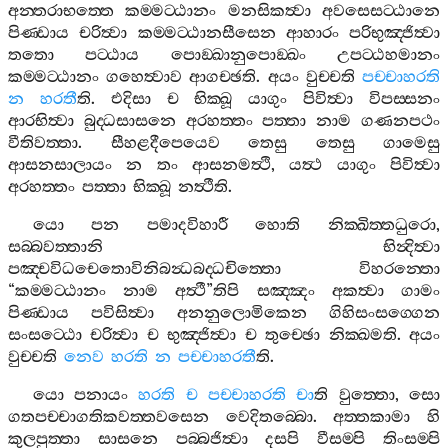
අන‍්තරාභත‍්තෙ
කම‍්මට‍්ඨානං
මනසිකත්‍වා
අවසෙසට‍්ඨානෙ
පිණ‍්ඩාය
චරිත්‍වා
කම‍්මට‍්ඨානසීසෙන
ආහාරං
පරිභුඤ‍්ජිත්‍වා
තතො
පට‍්ඨාය
පොඞ‍්ඛානුපොඞ‍්ඛං
උපට‍්ඨහමානං
කම‍්මට‍්ඨානං
ගහෙත්‍වාව
ආගච‍්ඡති
.
අයං
වුච‍්චති
පච‍්චාහරති
න
හරතී
ති
.
එදිසා
ච
භික‍්ඛූ
යාගුං
පිවිත්‍වා
විපස‍්සනං
ආරභිත්‍වා
බුද‍්ධසාසනෙ
අරහත‍්තං
පත‍්තා
නාම
ගණනපථං
වීතිවත‍්තා
.
සීහළදීපෙයෙව
තෙසු
තෙසු
ගාමෙසු
ආසනසාලායං
න
තං
ආසනමත්‍ථි
,
යත්‍ථ
යාගුං
පිවිත්‍වා
අරහත‍්තං
පත‍්තා
භික‍්ඛූ
නත්‍ථීති
.
යො
පන
පමාදවිහාරී
හොති
නික‍්ඛිත‍්තධුරො
,
සබ‍්බවත‍්තානි
භින්‍දිත්‍වා
පඤ‍්චවිධචෙතොවිනිබන්‍ධබද‍්ධචිත‍්තො
විහරන‍්තො
“
කම‍්මට‍්ඨානං
නාම
අත්‍ථී
”
තිපි
සඤ‍්ඤං
අකත්‍වා
ගාමං
පිණ‍්ඩාය
පවිසිත්‍වා
අනනුලොමිකෙන
ගිහිසංසග‍්ගෙන
සංසට‍්ඨො
චරිත්‍වා
ච
භුඤ‍්ජිත්‍වා
ච
තුච‍්ඡො
නික‍්ඛමති
.
අයං
වුච‍්චති
නෙව
හරති
න
පච‍්චාහරතී
ති
.
යො
පනායං
හරති
ච
පච‍්චාහරති
චා
ති
වුත‍්තො
,
සො
ගතපච‍්චාගතිකවත‍්තවසෙන
වෙදිතබ‍්බො
.
අත‍්තකාමා
හි
කුලපුත‍්තා
සාසනෙ
පබ‍්බජිත්‍වා
දසපි
වීසම‍්පි
තිංසම‍්පි