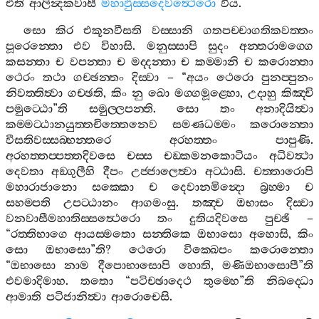
එති
ආලින්‍දකවාසී
මහාඵුස‍්සදෙවත්‍ථෙරො
විය
.
සො
කිර
එකූනවීසති
වස‍්සානි
ගතපච‍්චාගතිකවත‍්තං
පූරෙන‍්තො
එව
විහාසි
.
මනුස‍්සාපි
සුදං
අන‍්තරාමග‍්ගෙ
කසන‍්තා
ච
වපන‍්තා
ච
මද‍්දන‍්තා
ච
කම‍්මානි
ච
කරොන‍්තා
ථෙරං
තථා
ගච‍්ඡන‍්තං
දිස‍්වා
– “
අයං
ථෙරො
පුනප‍්පුනං
නිවත‍්තිත්‍වා
ගච‍්ඡති
,
කිං
නු
ඛො
මග‍්ගමූළ‍්හො
,
උදාහු
කිඤ‍්චි
පමුට‍්ඨො
”
ති
සමුල‍්ලපන‍්ති
.
සො
තං
අනාදියිත්‍වා
කම‍්මට‍්ඨානයුත‍්තචිත‍්තෙනෙව
සමණධම‍්මං
කරොන‍්තො
වීසතිවස‍්සබ‍්භන‍්තරෙ
අරහත‍්තං
පාපුණි
.
අරහත‍්තප‍්පත‍්තදිවසෙ
චස‍්ස
චඞ‍්කමනකොටියං
අධිවත්‍ථා
දෙවතා
අඞ‍්ගුලීහි
දීපං
උජ‍්ජාලෙත්‍වා
අට‍්ඨාසි
.
චත‍්තාරොපි
මහාරාජානො
සක‍්කො
ච
දෙවානමින්‍දො
බ්‍රහ‍්මා
ච
සහම‍්පති
උපට‍්ඨානං
ආගමංසු
.
තඤ‍්ච
ඔභාසං
දිස‍්වා
වනවාසීමහාතිස‍්සත්‍ථෙරො
තං
දුතියදිවසෙ
පුච‍්ඡි
–
“
රත‍්තිභාගෙ
ආයස‍්මතො
සන‍්තිකෙ
ඔභාසො
අහොසි
,
කිං
සො
ඔභාසො
”
ති
?
ථෙරො
වික‍්ඛෙපං
කරොන‍්තො
“
ඔභාසො
නාම
දීපොභාසොපි
හොති
,
මණිඔභාසොපී
”
ති
එවමාදිමාහ
.
තතො
“
පටිච‍්ඡාදෙථ
තුම‍්හෙ
”
ති
නිබද‍්ධො
ආමාති
පටිජානිත්‍වා
ආරොචෙසි
.