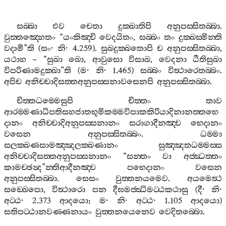
සබ‍්බා
එව
චෙතා
දුක‍්ඛාතිපි
අනුපස‍්සිතබ‍්බා
.
වුත‍්තඤ‍්හෙතං
“
යංකිඤ‍්චි
වෙදයිතං
,
සබ‍්බං
තං
දුක‍්ඛස‍්මින‍්ති
වදාමී
”
ති
(
සං
·
නි
· 4.259).
සුඛදුක‍්ඛතොපි
ච
අනුපස‍්සිතබ‍්බා
,
යථාහ
– “
සුඛා
ඛො
,
ආවුසො
විසාඛ
,
වෙදනා
ඨිතිසුඛා
විපරිණාමදුක‍්ඛා
”
ති
(
ම
·
නි
· 1.465)
සබ‍්බං
විත්‍ථාරෙතබ‍්බං
.
අපිච
අනිච‍්චාදිසත‍්තඅනුපස‍්සනාවසෙනපි
අනුපස‍්සිතබ‍්බා
.
චිත‍්තධම‍්මෙසුපි
චිත‍්තං
තාව
ආරම‍්මණාධිපතිසහජාතභූමිකම‍්මවිපාකකිරියාදිනානත‍්තභෙ
දානං
අනිච‍්චාදිඅනුපස‍්සනානං
සරාගාදීනඤ‍්ච
භෙදානං
වසෙන
අනුපස‍්සිතබ‍්බං
.
ධම‍්මා
සලක‍්ඛණසාමඤ‍්ඤලක‍්ඛණානං
සුඤ‍්ඤතධම‍්මස‍්ස
අනිච‍්චාදිසත‍්තඅනුපස‍්සනානං
“
සන‍්තං
වා
අජ‍්ඣත‍්තං
කාමච‍්ඡන්‍ද
”
න‍්තිආදීනඤ‍්ච
පභෙදානං
වසෙන
අනුපස‍්සිතබ‍්බා
.
සෙසං
වුත‍්තනයමෙව
.
අයමෙත්‍ථ
සඞ‍්ඛෙපො
,
විත්‍ථාරො
පන
දීඝමජ‍්ඣිමට‍්ඨකථාසු
(
දී
·
නි
·
අට‍්ඨ
· 2.373
ආදයො
;
ම
·
නි
·
අට‍්ඨ
· 1.105
ආදයො
)
සතිපට‍්ඨානවණ‍්ණනායං
වුත‍්තනයෙනෙව
වෙදිතබ‍්බො
.