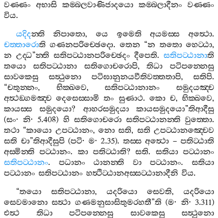
වණ‍්ණං
අභාසි
කම‍්බලවාණිජාදයො
කම‍්බලාදීනං
වණ‍්ණං
විය
.
යදිද
න‍්ති
නිපාතො
,
යෙ
ඉමෙති
අයමස‍්ස
අත්‍ථො
.
චත‍්තාරො
ති
ගණනපරිච‍්ඡෙදො
.
තෙන
“
න
තතො
හෙට‍්ඨා
,
න
උද‍්ධ
”
න‍්ති
සතිපට‍්ඨානපරිච‍්ඡෙදං
දීපෙති
.
සතිපට‍්ඨානා
ති
තයො
සතිපට‍්ඨානා
සතිගොචරොපි
,
තිධා
පටිපන‍්නෙසු
සාවකෙසු
සත්‍ථුනො
පටිඝානුනයවීතිවත‍්තතාපි
,
සතිපි
.
“
චතුන‍්නං
,
භික‍්ඛවෙ
,
සතිපට‍්ඨානානං
සමුදයඤ‍්ච
අත්‍ථඞ‍්ගමඤ‍්ච
දෙසෙස‍්සාමි
තං
සුණාථ
.
කො
ච
,
භික‍්ඛවෙ
,
කායස‍්ස
සමුදයො
?
ආහරසමුදයා
කායසමුදයො
”
තිආදීසු
(
සං
·
නි
· 5.408)
හි
සතිගොචරො
සතිපට‍්ඨානන‍්ති
වුත‍්තො
.
තථා
“
කායො
උපට‍්ඨානං
,
නො
සති
,
සති
උපට‍්ඨානඤ‍්චෙව
සති
චා
”
තිආදීසුපි
(
පටි
·
ම
· 2.35).
තස‍්ස
අත්‍ථො
–
පතිට‍්ඨාති
අස‍්මින‍්ති
පට‍්ඨානං
.
කා
පතිට‍්ඨාති
?
සති
.
සතියා
පට‍්ඨානං
සතිපට‍්ඨානං
.
පධානං
ඨානන‍්ති
වා
පට‍්ඨානං
.
සතියා
පට‍්ඨානං
සතිපට‍්ඨානං
හත්‍ථිට‍්ඨානඅස‍්සට‍්ඨානාදීනි
විය
.
“
තයො
සතිපට‍්ඨානා
,
යදරියො
සෙවති
,
යදරියො
සෙවමානො
සත්‍ථා
ගණමනුසාසිතුමරහතී
”
ති
(
ම
·
නි
· 3.311)
එත්‍ථ
තිධා
පටිපන‍්නෙසු
සාවකෙසු
සත්‍ථුනො