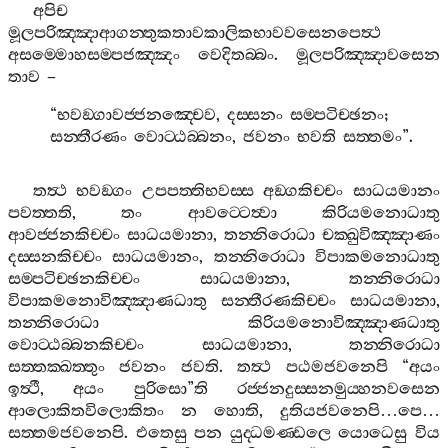
අපිච
මූලපරිඤ‍්ඤාආගන‍්තුකතාවකාලිකභාවවසෙනපෙත්‍ථ
අසම‍්මොහසම‍්පජඤ‍්ඤං
වෙදිතබ‍්බං
.
මූලපරිඤ‍්ඤාවසෙන
තාව
–
“
භවඞ‍්ගාවජ‍්ජනඤ‍්චෙව
,
දස‍්සනං
සම‍්පටිච‍්ඡනං
;
සන‍්තීරණං
වොට‍්ඨබ‍්බනං
,
ජවනං
භවති
සත‍්තමං
”.
තත්‍ථ
භවඞ‍්ගං
උපපත‍්තිභවස‍්ස
අඞ‍්ගකිච‍්චං
සාධයමානං
පවත‍්තති
,
තං
ආවට‍්ටෙත්‍වා
කිරියමනොධාතු
ආවජ‍්ජනකිච‍්චං
සාධයමානා
,
තන‍්නිරොධා
චක‍්ඛුවිඤ‍්ඤාණං
දස‍්සනකිච‍්චං
සාධයමානං
,
තන‍්නිරොධා
විපාකමනොධාතු
සම‍්පටිච‍්ඡනකිච‍්චං
සාධයමානා
,
තන‍්නිරොධා
විපාකමනොවිඤ‍්ඤාණධාතු
සන‍්තීරණකිච‍්චං
සාධයමානා
,
තන‍්නිරොධා
කිරියමනොවිඤ‍්ඤාණධාතු
වොට‍්ඨබ‍්බනකිච‍්චං
සාධයමානා
,
තන‍්නිරොධා
සත‍්තක‍්ඛත‍්තුං
ජවනං
ජවති
.
තත්‍ථ
පඨමජවනෙපි
“
අයං
ඉත්‍ථී
,
අයං
පුරිසො
”
ති
රජ‍්ජනදුස‍්සනමුය‍්හනවසෙන
ආලොකිතවිලොකිතං
න
හොති
,
දුතියජවනෙපි
…
පෙ
…
සත‍්තමජවනෙපි
.
එතෙසු
පන
යුද‍්ධමණ‍්ඩලෙ
යොධෙසු
විය