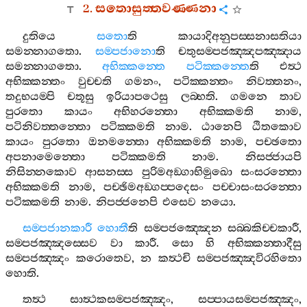
2.
සතොසුත‍්තවණ‍්ණනා
දුතියෙ
සතො
ති
කායාදිඅනුපස‍්සනාසතියා
සමන‍්නාගතො
.
සම‍්පජානො
ති
චතුසම‍්පජඤ‍්ඤපඤ‍්ඤාය
සමන‍්නාගතො
.
අභික‍්කන‍්තෙ
පටික‍්කන‍්තෙ
ති
එත්‍ථ
අභික‍්කන‍්තං
වුච‍්චති
ගමනං
,
පටික‍්කන‍්තං
නිවත‍්තනං
,
තදුභයම‍්පි
චතූසු
ඉරියාපථෙසු
ලබ‍්භති
.
ගමනෙ
තාව
පුරතො
කායං
අභිහරන‍්තො
අභික‍්කමති
නාම
,
පටිනිවත‍්තන‍්තො
පටික‍්කමති
නාම
.
ඨානෙපි
ඨිතකොව
කායං
පුරතො
ඔනමන‍්තො
අභික‍්කමති
නාම
,
පච‍්ඡතො
අපනාමෙන‍්තො
පටික‍්කමති
නාම
.
නිසජ‍්ජායපි
නිසින‍්නකොව
ආසනස‍්ස
පුරිමඅඞ‍්ගාභිමුඛො
සංසරන‍්තො
අභික‍්කමති
නාම
,
පච‍්ඡිමඅඞ‍්ගප‍්පදෙසං
පච‍්චාසංසරන‍්තො
පටික‍්කමති
නාම
.
නිපජ‍්ජනෙපි
එසෙව
නයො
.
සම‍්පජානකාරී
හොතී
ති
සම‍්පජඤ‍්ඤෙන
සබ‍්බකිච‍්චකාරී
,
සම‍්පජඤ‍්ඤස‍්සෙව
වා
කාරී
.
සො
හි
අභික‍්කන‍්තාදීසු
සම‍්පජඤ‍්ඤං
කරොතෙව
,
න
කත්‍ථචි
සම‍්පජඤ‍්ඤවිරහිතො
හොති
.
තත්‍ථ
සාත්‍ථකසම‍්පජඤ‍්ඤං
,
සප‍්පායසම‍්පජඤ‍්ඤං
,