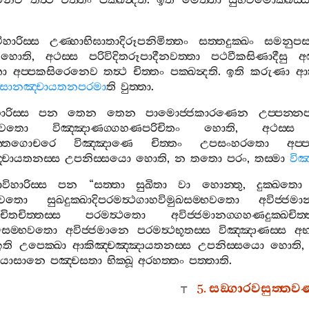
ෙනෙව
තත්‍ථ
චිත‍්තං
පක‍්ඛන්‍දති
.
ඉති
මෙත‍්තා
සුභවිමොක‍්ඛස‍්
ාරිස‍්ස
උණ‍්හාභිඝාතාදිරූපනිමිත‍්තං
සත‍්තදුක‍්ඛං
සමනුපස‍්
හොති
,
අථස‍්ස
පරිවිදිතරූපාදීනවත‍්තා
පථවීකසිණාදීසු
අ
ො
අප‍්පකසිරෙනෙව
තත්‍ථ
චිත‍්තං
පක‍්ඛන්‍දති
.
ඉති
කරුණා
ආ
සානඤ‍්චායතනපරමා
ති
වුත‍්තා
.
ාරිස‍්ස
පන
තෙන
තෙන
පාමොජ‍්ජකාරණෙන
උප‍්පන‍්
්භවතො
විඤ‍්ඤාණග‍්ගහණපරිචිතං
හොති
,
අථස‍්ස
ත‍්තගොචරෙ
විඤ‍්ඤාණෙ
චිත‍්තං
උපසංහරතො
අප‍
්චායතනස‍්ස
උපනිස‍්සයො
හොති
,
න
තතො
පරං
,
තස‍්මා
වි
විහාරිස‍්ස
පන
“
සත‍්තා
සුඛිතා
වා
හොන‍්තු
,
දුක‍්ඛතො
ාවතො
සුඛදුක‍්ඛාදිපරමත්‍ථගාහවිමුඛසම‍්භවතො
අවිජ‍්ජමා
ිතචිත‍්තස‍්ස
පරමත්‍ථතො
අවිජ‍්ජමානග‍්ගහණදුක‍්ඛචිත‍්
්මසම‍්භවතො
අවිජ‍්ජමානෙ
පරමත්‍ථභූතස‍්ස
විඤ‍්ඤාණස‍්ස
අ
ඉති
උපෙක‍්ඛා
ආකිඤ‍්චඤ‍්ඤායතනස‍්ස
උපනිස‍්සයො
හොති
යොසානෙ
පඤ‍්චසතා
භික‍්ඛූ
අරහත‍්තං
පත‍්තාති
.
5.
සඞ‍්ගාරවසුත‍්තව