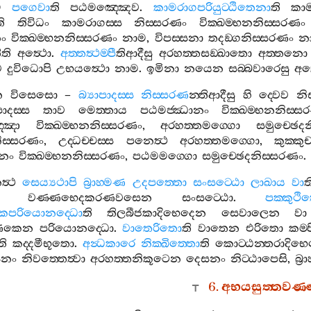
ෙ
පගෙවා
ති
පඨමඤ‍්ඤෙව
.
කාමරාගපරියුට‍්ඨිතෙනා
ති
කා
ති
තිවිධං
කාමරාගස‍්ස
නිස‍්සරණං
වික‍්ඛම‍්භනනිස‍්සරණං
ං
වික‍්ඛම‍්භනනිස‍්සරණං
නාම
,
විපස‍්සනා
තදඞ‍්ගනිස‍්සරණං
න
ති
අත්‍ථො
.
අත‍්තත්‍ථම‍්පී
තිආදීසු
අරහත‍්තසඞ‍්ඛාතො
අත‍්තනො
ව
දුවිධොපි
උභයත්‍ථො
නාම
.
ඉමිනා
නයෙන
සබ‍්බවාරෙසු
අත
න
විසෙසො
–
බ්‍යාපාදස‍්ස
නිස‍්සරණ
න‍්තිආදීසු
හි
ද‍්වෙව
නි
පාදස‍්ස
තාව
මෙත‍්තාය
පඨමජ‍්ඣානං
වික‍්ඛම‍්භනනිස‍්
්ඤා
වික‍්ඛම‍්භනනිස‍්සරණං
,
අරහත‍්තමග‍්ගො
සමුච‍්ඡෙද
නිස‍්සරණං
,
උද‍්ධච‍්චස‍්ස
පනෙත්‍ථ
අරහත‍්තමග‍්ගො
,
කුක‍්කුච
ානං
වික‍්ඛම‍්භනනිස‍්සරණං
,
පඨමමග‍්ගො
සමුච‍්ඡෙදනිස‍්සරණං
.
්‍ථ
සෙය්‍යථාපි
බ්‍රාහ‍්මණ
උදපත‍්තො
සංසට‍්ඨො
ලාඛාය
වා
ත
වණ‍්ණභෙදකරණවසෙන
සංසට‍්ඨො
.
පක‍්කුථ
පරියොනද‍්ධො
ති
තිලබීජකාදිභෙදෙන
සෙවාලෙන
වා
තපණකෙන
පරියොනද‍්ධො
.
වාතෙරිතො
ති
වාතෙන
එරිතො
කම‍
ති
කද‍්දමීභූතො
.
අන්‍ධකාරෙ
නික‍්ඛිත‍්තො
ති
කොට‍්ඨන‍්තරාදිභෙ
සනං
නිවත‍්තෙත්‍වා
අරහත‍්තනිකූටෙන
දෙසනං
නිට‍්ඨාපෙසි
,
බ්‍
6.
අභයසුත‍්තවණ‍