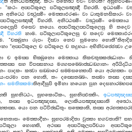
ඤී
ති
අනිට‍්ඨසඤ‍්ඤී
.
කථං
පනෙත්‍ථ
එවං
විහරති
?
අසුභඵරණ
ං
“
කථං
අප‍්පටිකූලෙ
පටිකූලසඤ‍්ඤී
විහරති
.
ඉට‍්ඨස‍්මිං
වත්
න
අනිට‍්ඨෙ
වත්‍ථුස‍්මිං
මෙත‍්තාඵරණං
වා
ධාතුමනසිකාරං
වා
ප‍්පටිකූලසඤ‍්ඤී
විහරති
.
අනිට‍්ඨස‍්මිං
වත්‍ථුස‍්මිං
මෙත‍්තාය
පදෙසුපි
එසෙව
නයො
.
අප‍්පටිකූලප‍්පටිකූලෙසු
හි
තදෙව
ඤී
විහරති
නාම
.
පටිකූලාපටිකූලෙසු
ච
තදෙව
මෙත‍්තාඵ
ම
. “
චක‍්ඛුනා
රූපං
දිස‍්වා
නෙව
සුමනො
හොතී
”
තිආදි
ානො
“
අප‍්පටිකූලෙ
ච
පටිකූලෙ
ච
තදුභයං
අභිනිවජ‍්ජෙත්‍වා
උප
තා
ච
ඉමස‍්ස
භික‍්ඛුනො
මෙත‍්තාය
තිකචතුක‍්කජ‍්ඣානං
න
ත‍්තස‍්ස
සහ
විපස‍්සනාය
මග‍්ගසම‍්බොජ‍්ඣඞ‍්ගානං
අරියිද‍්ධිය
නං
පාදකං
කත්‍වා
සඞ‍්ඛාරෙ
සම‍්මසන‍්තොපි
යො
අරහත‍්තං
ප
යංපරමා
පන
හොති
,
තං
දස‍්සෙතබ‍්බං
.
තස‍්මා
තස‍්ස
දස‍්
නං
සමතික‍්කමා
තිආදීසුපි
ඉමිනා
නයෙන
පුන
දෙසනාරම‍්භ
න‍්ති
සුභනිට‍්ඨං
,
සුභකොටිකං
,
සුභනිප‍්ඵත‍්තිං
.
ඉධපඤ‍්ඤස‍්ස
ො
,
තස‍්ස
ඉධපඤ‍්ඤස‍්ස
,
ලොකියපඤ‍්ඤස‍්සාති
අත්‍ථො
න‍්තස‍්ස
.
යො
පන
පටිවිජ‍්ඣිතුං
සක‍්කොති
,
තස‍්ස
අරහත‍්තපර
නෙතාසං
මෙත‍්තාදීනං
සුභපරමාදිතා
වුත‍්තා
භගවතාති
?
සභ
්පටිකූලා
හොන‍්ති
,
අථස‍්ස
අප‍්පටිකූලපරිචයා
අප‍්පටිකූ