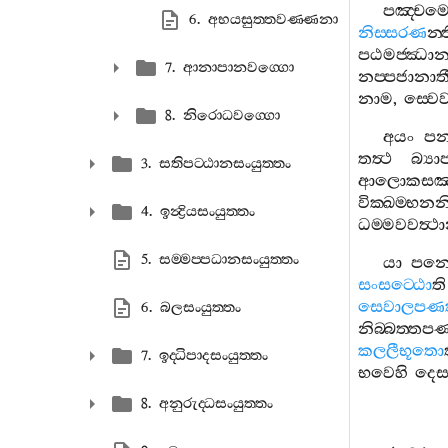
පඤ‍්චම
6. අභයසුත‍්තවණ‍්ණනා
නිස‍්සරණ
න‍්
පඨමජ‍්ඣාන
7. ආනාපානවග‍්ගො
නප‍්පජානාතී
නාම
,
ස‍්වෙ
8. නිරොධවග‍්ගො
අයං
ප
තත්‍ථ
බ්‍යා
3. සතිපට‍්ඨානසංයුත‍්තං
ආලොකසඤ‍
වික‍්ඛම‍්භන
4. ඉන්‍ද්‍රියසංයුත‍්තං
ධම‍්මවවත්‍ථ
5. සම‍්මප‍්පධානසංයුත‍්තං
යා
පනෙත
සංසට‍්ඨො
ති
සෙවාලපණක
6. බලසංයුත‍්තං
නිබ‍්බත‍්
කලලීභූතො
7. ඉද‍්ධිපාදසංයුත‍්තං
භවෙහි
දෙ
8. අනුරුද‍්ධසංයුත‍්තං