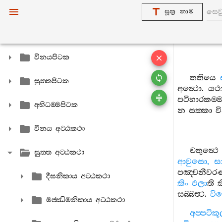
සූත්‍ර නාම
විනයපිටක
තතියෙ
සුත‍්තපිටක
අත්‍ථො
.
යථ
පටිහාරකම‍්මම
අභිධම‍්මපිටක
න
සක‍්කා
ව
විනය අට‍්ඨකථා
චතුත්‍ථෙ
සුත‍්ත අට‍්ඨකථා
ආවුසො
,
ස
පඤ‍්චනීවර
දීඝනිකාය අට‍්ඨකථා
කිං
ඵලා
ති
ක
සබ‍්බත්‍ථ
.
විව
මජ‍්ඣිමනිකාය අට‍්ඨකථා
අප‍්පටික