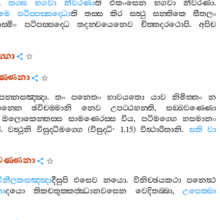
.
තග‍්ඝ
භගවා
නීවරණා
ති
එකංසෙන
භගවා
නීවරණා
.
මෙ
පටිප‍්පස‍්සද‍්ධො
ති
තස‍්ස
කිර
සත්‍ථු
සන‍්තිකෙ
සීතලං
ස‍්මිං
පටිපස‍්සද‍්ධෙ
තදන‍්වයෙනෙව
චිත‍්තදරථොපි
.
අපිච
්ගො
ිවණ‍්ණනා
්පන‍්නසඤ‍්ඤා
.
තං
පනෙතං
භාවයතො
යාව
නිමිත‍්තං
න
පන‍්නෙ
ඡවිචම‍්මානි
නෙව
උපට‍්ඨහන‍්ති
,
සඞ‍්ඛවණ‍්ණො
ඔලොකෙන‍්තස‍්ස
සාමණෙරස‍්ස
විය
,
පටිමග‍්ගෙ
හසමානං
ි
.
වත්‍ථූනි
විසුද‍්ධිමග‍්ගෙ
(
විසුද‍්ධි
· 1.15)
විත්‍ථාරිතානි
.
සති
වා
ිවණ‍්ණනා
විනීලකසඤ‍්ඤා
දීසුපි
එසෙව
නයො
.
විනිච‍්ඡයකථා
පනෙත්‍ථ
තා
දයො
තිකචතුක‍්කජ‍්ඣානවසෙන
වෙදිතබ‍්බා
,
උපෙක‍්ඛා