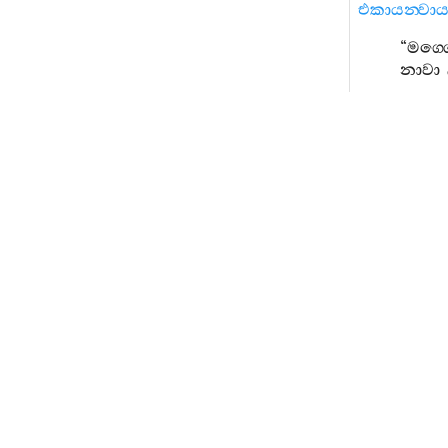
එකායන‍්වා
“
මග‍්
නාවා
බහූනි
නාමා
මග‍්ගො
,
න
මග‍්ගනීයට‍
සත‍්තාන
සොකපරිදෙ
අත්‍ථඞ‍්ගමාය
අධිගමායා
ති
සතිපට‍්ඨාන
සච‍්ඡිකිරියා
මග‍්ගො
භා
එවං
භ
වණ‍්ණභාසන
දුක‍්ඛං
,
චෙත
උස‍්සාහජාත