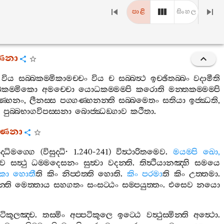
පාළි
සිංහල
‍්ණනා
විය
සබ‍්බකම‍්මිකාමච‍්චං
විය
ච
සබ‍්බත්‍ථ
ඉච‍්ඡිතබ‍්බං
වදාමීති
්බකම‍්මිකො
අමච‍්චො
යොධකම‍්මම‍්පි
කරොති
මන‍්තකම‍්මම‍්පි
ගණ‍්හනං
,
ලීනස‍්ස
පග‍්ගණ‍්හනන‍්ති
සබ‍්බමෙතං
සතියා
ඉජ‍්ඣති
,
පුබ‍්බභාගවිපස‍්සනා
බොජ‍්ඣඞ‍්ගාව
කථිතා
.
‍්ණනා
ුද‍්ධිමග‍්ගෙ
(
විසුද‍්ධි
· 1.240-241)
විත්‍ථාරිතමෙව
.
මයම‍්පි
ඛො
,
ෙව
සත්‍ථු
ධම‍්මදෙසනං
සුත්‍වා
වදන‍්ති
.
තිත්‍ථියානඤ‍්හි
සමයෙ
කා
හොතී
ති
කිං
නිප‍්ඵත‍්ති
හොති
.
කිං
පරමා
ති
කිං
උත‍්තමා
.
න‍්ති
මෙත‍්තාය
සහගතං
සංසට‍්ඨං
සම‍්පයුත‍්තං
.
එසෙව
නයො
පටිකූලඤ‍්ච
.
තස‍්මිං
අප‍්පටිකූලෙ
ඉට‍්ඨෙ
වත්‍ථුස‍්මින‍්ති
අත්‍ථො
.