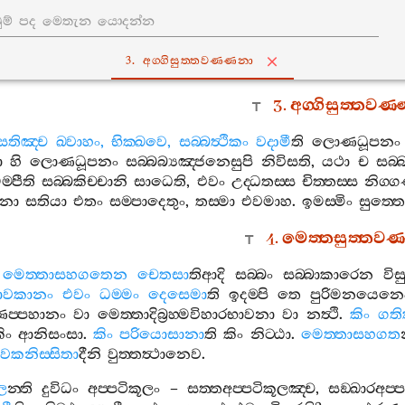
3. අග‍්ගිසුත‍්තවණ‍්ණනා
3.
අග‍්ගිසුත‍්තවණ
සතිඤ‍්ච
ඛ‍්වාහං
,
භික‍්ඛවෙ
,
සබ‍්බත්‍ථිකං
වදාමී
ති
ලොණධූපනං
ා
හි
ලොණධූපනං
සබ‍්බබ්‍යඤ‍්ජනෙසුපි
නිවිසති
,
යථා
ච
සබ‍
‍්පීති
සබ‍්බකිච‍්චානි
සාධෙති
,
එවං
උද‍්ධතස‍්ස
චිත‍්තස‍්ස
නිග‍්
ිනා
සතියා
එතං
සම‍්පාදෙතුං
,
තස‍්මා
එවමාහ
.
ඉමස‍්මිං
සුත‍්තෙ
4.
මෙත‍්තසුත‍්තවණ
මෙත‍්තාසහගතෙන
චෙතසා
තිආදි
සබ‍්බං
සබ‍්බාකාරෙන
විස
ාවකානං
එවං
ධම‍්මං
දෙසෙමා
ති
ඉදම‍්පි
තෙ
පුරිමනයෙන
ණප‍්පහානං
වා
මෙත‍්තාදිබ්‍රහ‍්මවිහාරභාවනා
වා
නත්‍ථි
.
කිං
ගති
ිං
ආනිසංසා
.
කිං
පරියොසානා
ති
කිං
නිට‍්ඨා
.
මෙත‍්තාසහගත
ෙකනිස‍්සිතා
දීනි
වුත‍්තත්‍ථානෙව
.
ූල
න‍්ති
දුවිධං
අප‍්පටිකූලං
–
සත‍්තඅප‍්පටිකූලඤ‍්ච
,
සඞ‍්ඛාරඅප‍්