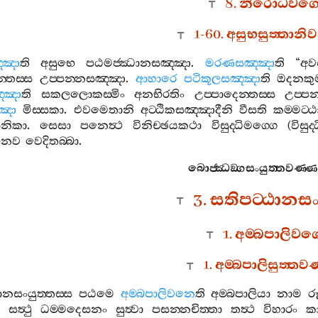
8.
නිරොධවග‍්
1-60.
අසුභසුත‍්තානි
්ඤා
ති
අසුභෙ
පඨමජ‍්ඣානසඤ‍්ඤා
.
මරණසඤ‍්ඤා
ති
“
අවස
‍්තස‍්ස
උප‍්පන‍්නසඤ‍්ඤා
.
ආහාරෙ
පටිකූලසඤ‍්ඤා
ති
ඔදනකුම‍්
‍්ඤා
ති
සකලලොකස‍්මිං
අනභිරතිං
උප‍්පාදෙන‍්තස‍්ස
උප‍්ප
්ඤා
මිස‍්සකා
.
එවමෙතානි
අට‍්ඨිකසඤ‍්ඤාදීනි
වීසති
කම‍්මට‍්
ානිකා
.
සෙසා
පනෙත්‍ථ
විනිච‍්ඡයකථා
විසුද‍්ධිමග‍්ගෙ
(
විසුද‍්
නෙව
වෙදිතබ‍්බා
.
බොජ‍්ඣඞ‍්ගසංයුත‍්තවණ‍්
3.
සතිපට‍්ඨානසංය
1.
අම‍්බපාලිවග‍
1.
අම‍්බපාලිසුත‍්තව
ානසංයුත‍්තස‍්ස
පඨමෙ
අම‍්බපාලිවනෙ
ති
අම‍්බපාලියා
නාම
ර
සත්‍ථු
ධම‍්මදෙසනං
සුත්‍වා
පසන‍්නචිත‍්තා
තත්‍ථ
විහාරං
කා