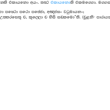
ය
න‍්ති
එකායනො
අයං
.
තත්‍ථ
එකායනො
ති
එකමග‍්ගො
.
මග‍්ගස‍
ගො
පන්‍ථො
පථො
පජ‍්ජො
,
අඤ‍්ජසං
වටුමායනං
;
උත‍්තරසෙතූ
ච
,
කුල‍්ලො
ච
භිසි
සඞ‍්කමො
”
ති
. (
චූළනි
·
පාරායන
නි
.
ස‍්වායං
ඉධ
අයනනාමෙන
වුත‍්තො
.
තස‍්මා
එකායන‍්වායං
ද‍්වෙධාපථභූතොති
එවමත්‍ථො
දට‍්ඨබ‍්බො
.
මග‍්ගො
ති
කෙනට‍්
්ඨෙන
ච
.
ං
විසුද‍්ධියා
ති
රාගාදීහි
මලෙහි
අභිජ‍්ඣාවිසමලොභාදීහි
ච
වානං
සමතික‍්කමායා
ති
සොකස‍්ස
ච
පරිදෙවස‍්ස
ච
ා
ති
කායිකදුක‍්ඛස‍්ස
ච
චෙතසිකදොමනස‍්සස‍්ස
චාති
ඉමෙ
ඤායො
වුච‍්චති
අරියො
අට‍්ඨඞ‍්ගිකො
මග‍්ගො
,
තස‍්ස
අධිගම
මග‍්ගො
භාවිතො
ලොකුත‍්තරමග‍්ගස‍්ස
අධිගමාය
සංවත
යා
ති
තණ‍්හාවානවිරහිතත‍්තා
නිබ‍්බානන‍්ති
ලද‍්ධනාමස‍්ස
අමතස‍
විතො
අනුපුබ‍්බෙන
නිබ‍්බානසච‍්ඡිකිරියං
සාධෙති
.
තෙනාහ
“
නි
ගවතා
සත‍්තහි
පදෙහි
එකායනමග‍්ගස‍්ස
වණ‍්ණො
භා
ඤ‍්හි
සුත්‍වා
තෙ
භික‍්ඛූ
– “
අයං
කිර
මග‍්ගො
හදයසන‍්තාපභ
සිකඅසාතභූතං
දොමනස‍්සන‍්ති
චත‍්තාරො
උපද‍්දවෙ
හරති
ා
ඉමං
දෙසනං
උග‍්ගහෙතබ‍්බං
පරියාපුණිතබ‍්බං
,
ධාරෙතබ‍්බ