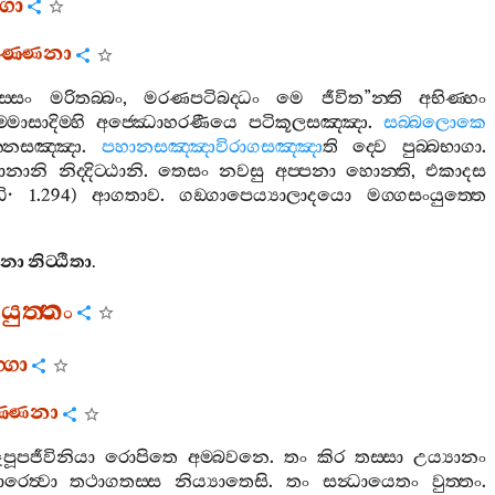
ගො
වණ‍්ණනා
‍්සං
මරිතබ‍්බං
,
මරණපටිබද‍්ධං
මෙ
ජීවිත
”
න‍්ති
අභිණ‍්හං
මාසාදිම‍්හි
අජ‍්ඣොහරණීයෙ
පටිකූලසඤ‍්ඤා
.
සබ‍්බලොකෙ
න‍්නසඤ‍්ඤා
.
පහානසඤ‍්ඤාවිරාගසඤ‍්ඤා
ති
ද‍්වෙ
පුබ‍්බභාගා
.
ඨානානි
නිද‍්දිට‍්ඨානි
.
තෙසං
නවසු
අප‍්පනා
හොන‍්ති
,
එකාදස
ධි
· 1.294)
ආගතාව
.
ගඞ‍්ගාපෙය්‍යාලාදයො
මග‍්ගසංයුත‍්තෙ
ණනා
නිට‍්ඨිතා
.
ුත‍්තං
්ගො
ණ‍්ණනා
ූපූපජීවිනියා
රොපිතෙ
අම‍්බවනෙ
.
තං
කිර
තස‍්සා
උය්‍යානං
රෙත්‍වා
තථාගතස‍්ස
නිය්‍යාතෙසි
.
තං
සන්‍ධායෙතං
වුත‍්තං
.