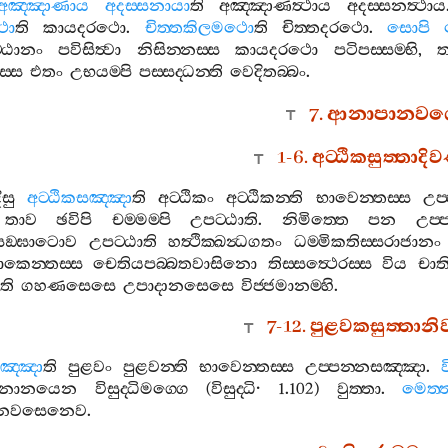
අඤ‍්ඤාණාය
අදස‍්සනායා
ති
අඤ‍්ඤාණත්‍ථාය
අදස‍්සනත්‍ථාය
ථො
ති
කායදරථො
.
චිත‍්තකිලමථො
ති
චිත‍්තදරථො
.
සොපි
‍්ඨානං
පවිසිත්‍වා
නිසින‍්නස‍්ස
කායදරථො
පටිපස‍්සම‍්භි
,
ත
‍්ස
එතං
උභයම‍්පි
පස‍්සද‍්ධන‍්ති
වෙදිතබ‍්බං
.
7.
ආනාපානවග‍
1-6.
අට‍්ඨිකසුත‍්තාද
ීසු
අට‍්ඨිකසඤ‍්ඤා
ති
අට‍්ඨිකං
අට‍්ඨිකන‍්ති
භාවෙන‍්තස‍්ස
උප‍
,
තාව
ඡවිපි
චම‍්මම‍්පි
උපට‍්ඨාති
.
නිමිත‍්තෙ
පන
උප‍්
ිකසඞ‍්ඝාටොව
උපට‍්ඨාති
හත්‍ථික‍්ඛන්‍ධගතං
ධම‍්මිකතිස‍්සරාජානං
ෙන‍්තස‍්ස
චෙතියපබ‍්බතවාසිනො
තිස‍්සත්‍ථෙරස‍්ස
විය
චාත
ති
ගහණසෙසෙ
උපාදානසෙසෙ
විජ‍්ජමානම‍්හි
.
7-12.
පුළවකසුත‍්තාන
ඤ‍්ඤා
ති
පුළවං
පුළවන‍්ති
භාවෙන‍්තස‍්ස
උප‍්පන‍්නසඤ‍්ඤා
.
වනානයෙන
විසුද‍්ධිමග‍්ගෙ
(
විසුද‍්ධි
· 1.102)
වුත‍්තා
.
මෙත‍්
්ඣානවසෙනෙව
.