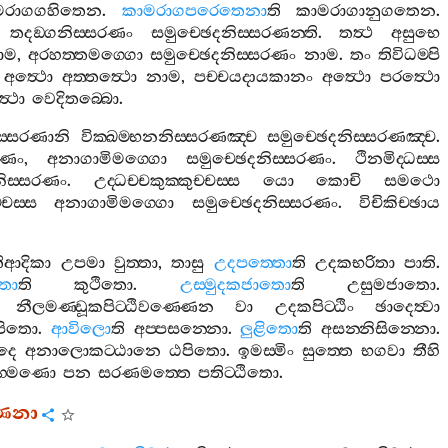
මරාගගහිතෙන
.
කාමරාගපරෙතෙනා
ති
කාමරාගානුගතෙන
.
තදඞ‍්ගනිස‍්සරණං
සමුච‍්ඡෙදනිස‍්සරණන‍්ති
.
තත්‍ථ
අසුභෙ
ාම
,
අරහත‍්තමග‍්ගො
සමුච‍්ඡෙදනිස‍්සරණං
නාම
.
තං
තිවිධම‍්පි
අත්‍ථො
අත‍්තත්‍ථො
නාම
,
පච‍්චයදායකානං
අත්‍ථො
පරත්‍ථො
්‍ථො
වෙදිතබ‍්බො
.
ස‍්සරණානි
වික‍්ඛම‍්භනනිස‍්සරණඤ‍්ච
සමුච‍්ඡෙදනිස‍්සරණඤ‍්ච
.
සරණං
,
අනාගාමිමග‍්ගො
සමුච‍්ඡෙදනිස‍්සරණං
.
ථිනමිද‍්ධස‍්ස
නිස‍්සරණං
.
උද‍්ධච‍්චකුක‍්කුච‍්චස‍්ස
යො
කොචි
සමථො
‍්චස‍්ස
අනාගාමිමග‍්ගො
සමුච‍්ඡෙදනිස‍්සරණං
.
විචිකිච‍්ඡාය
ිආදිකා
උපමා
වුත‍්තා
,
තාසු
උදපත‍්තො
ති
උදකභරිතා
පාති
.
ිතො
ති
කුථිතො
.
උස‍්මුදකජාතො
ති
උසුමජාතො
.
නීලමණ‍්ඩූකපිට‍්ඨිවණ‍්ණෙන
වා
උදකපිට‍්ඨිං
ඡාදෙත්‍වා
්පිතො
.
ආවිලො
ති
අප‍්පසන‍්නො
.
ලුළිතො
ති
අසන‍්නිසින‍්නො
.
දෙ
අනාලොකට‍්ඨානෙ
ඨපිතො
.
ඉමස‍්මිං
සුත‍්තෙ
භගවා
තීහි
රාහ‍්මණො
පන
සරණමත‍්තෙ
පතිට‍්ඨිතො
.
්ණනා