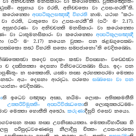
ං
වා
අනිච‍්චන‍්ති
මනසිකාරං
වා
කරොන‍්තො
.
වුත‍්තඤ‍්හෙතං
‍ථුස‍්මිං
අසුභාය
වා
ඵරති
,
අනිච‍්චතො
වා
උපසංහරතී
”
ති
.
කරොන‍්තො
අප‍්පටිකූලසඤ‍්ඤී
විහරති
නාම
.
යථාහ
“
කථං
වා
ඵරති
,
ධාතුතො
වා
උපසංහරතී
”
ති
(
පටි
·
ම
· 2.17).
අසුභඵරණං
වා
අනිච‍්චන‍්ති
මනසිකාරං
වා
කරොන‍්තො
රණං
වා
ධාතුමනසිකාරං
වා
කරොන‍්තො
අප‍්පටිකූලසඤ‍්ඤී
නා
(
පටි
·
ම
· 2.17)
නයෙන
වුත‍්තං
පන
ඡළඞ‍්ගුපෙක‍්ඛං
ෙක‍්ඛකො
තත්‍ථ
විහරති
සතො
සම‍්පජානො
”
ති
වෙදිතබ‍්බො
.
ිබ‍්බත‍්තෙත්‍වා
තදෙව
පාදකං
කත්‍වා
විපස‍්සනං
වඩ‍්ඪෙත්‍වා
ා
ච
දස‍්සිතත‍්තා
දෙසනා
විනිවට‍්ටෙතබ‍්බා
සියා
.
ඉදං
පන
ාපුණිතුං
න
සක‍්කොති
,
යස‍්මා
තස‍්ස
අරහත‍්තපරමා
මෙත‍්තා
සනත්‍ථං
අයං
දෙසනා
ආරද‍්ධා
.
පරතො
සබ‍්බසො
වා
පන
පයොජනං
වෙදිතබ‍්බං
.
ා
ති
ඉධෙව
පඤ‍්ඤා
අස‍්ස
,
නයිමං
ලොකං
අතික‍්කමතීති
.
උත‍්තරිවිමුත‍්තිං
අප‍්පටිවිජ‍්ඣතො
ති
ලොකුත‍්තරධම‍්මං
මාව
මෙත‍්තා
හොතීති
අත්‍ථො
.
කරුණා
දීසුපි
එසෙව
නයො
.
ාගවසෙන
තස‍්ස
තස‍්ස
උපනිස‍්සයත‍්තා
.
මෙත‍්තාවිහාරිස‍්ස
හි
ලෙසු
පරිසුද‍්ධවණ‍්ණෙසු
නීලාදීසු
චිත‍්තං
උපසංහරතො