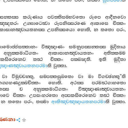
ස
උපනිස‍්සයො
හොති
,
න
තතො
පරං
,
තස‍්මා
සුභපරමා
ති
සන‍්තස‍්ස
කරුණාය
පවත‍්තිසම‍්භවතො
රූපෙ
ආදීනවො
ඤ‍්ඤතරං
උග‍්ඝාටෙත්‍වා
රූපනිස‍්සරණෙ
ආකාසෙ
චිත‍්තං
කාසානඤ‍්චායතනස‍්ස
උපනිස‍්සයො
හොති
,
න
තතො
පරං
,
නපාමොජ‍්ජසත‍්තානං
විඤ‍්ඤාණං
සමනුපස‍්සන‍්තස‍්ස
මුදිතාය
අනුක‍්කමාධිගතං
ආකාසානඤ‍්චායතනං
අතික‍්කම‍්ම
්පකසිරෙනෙව
තත්‍ථ
චිත‍්තං
පක‍්ඛන්‍දති
.
ඉති
මුදිතා
ඤ‍්ඤාණඤ‍්චායතනපරමා
ති
වුත‍්තා
.
වා
විමුච‍්චන‍්තු
,
සම‍්පත‍්තසුඛතො
වා
මා
විගච‍්ඡන‍්තූ
”
ති
නග‍්ගහණදුක‍්ඛචිත‍්තං
හොති
.
අථස‍්ස
පරමත්‍ථගාහතො
තස‍්ස
ච
අනුක‍්කමාධිගතං
විඤ‍්ඤාණාඤ‍්චායතනං
භාවෙ
චිත‍්තං
උපසංහරතො
අප‍්පකසිරෙනෙව
තත්‍ථ
චිත‍්තං
,
න
තතො
පරං
,
තස‍්මා
ආකිඤ‍්චඤ‍්ඤායතනපරමා
ති
වුත‍්තා
.
ණ‍්ණනා