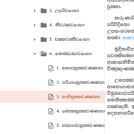
අප‍්පකසිර
වුත‍්තා
.
3. උදායිවග‍්ගො
කරුණාවිහ
පරිවිදිතො
4. නීවරණවග‍්ගො
උපසංහරත
තස‍්මා
ආකා
5. චක‍්කවත‍්තිවග‍්ගො
මුදිතාවිහ
6. බොජ‍්ඣඞ‍්ගවග‍්ගො
පවත‍්තිසම‍
ආකාසනිමි
1. ආහාරසුත‍්තවණ‍්ණනා
විඤ‍්ඤාණඤ‍
උපෙක‍්ඛා
2. පරියායසුත‍්තවණ‍්ණනා
ආභොගාභ
විමුඛභාවපරිච
3. අග‍්ගිසුත‍්තවණ‍්ණනා
සමතික‍්කම‍
පක‍්ඛන්‍දති
.
4. මෙත‍්තසුත‍්තවණ‍්ණනා
දෙසනාපරි
5. සඞ‍්ගාරවසුත‍්තවණ‍්ණනා