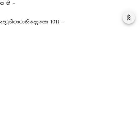
්ස
හි
–
ත්‍ථුතිගාථානිද‍්දෙසො
101) –
,
භික‍්ඛවෙ
,
මග‍්ගො
ති
එත්‍ථ
එකමග‍්ගො
.
අයං
,
භික‍්ඛවෙ
,
ඨෙන
මග‍්ගො
?
නිබ‍්බානගමනට‍්ඨෙන
,
නිබ‍්බානත්‍ථිකෙහි
උපක‍්කිලෙසෙහි
සංකිලිට‍්ඨචිත‍්තානං
සත‍්තානං
විසුද‍්ධත්‍ථාය
.
සමතික‍්කමාය
,
පහානායාති
අත්‍ථො
.
දුක‍්ඛදොමනස‍්සානං
සං
ද‍්වින‍්නං
අත්‍ථඞ‍්ගමාය
,
නිරොධායාති
අත්‍ථො
.
ඤායස‍්ස
ාය
පත‍්තියාති
වුත‍්තං
හොති
.
අයඤ‍්හි
පුබ‍්බභාගෙ
ලොකියො
‍්තති
.
තෙනාහ
“
ඤායස‍්ස
අධිගමායා
”
ති
.
නිබ‍්බානස‍්ස
්ස
සච‍්ඡිකිරියාය
,
අත‍්තපච‍්චක‍්ඛායාති
වුත‍්තං
හොති
.
අයඤ‍්හි
බ‍්බානස‍්ස
සච‍්ඡිකිරියායා
”
ති
.
සිතො
,
සො
කස‍්මාති
චෙ
?
භික‍්ඛූනං
උස‍්සාහජනනත්‍ථං
.
ූතං
සොකං
,
වාචාවිප‍්පලාපභූතං
පරිදෙවං
,
කායිකඅසාතභූතං
.
විසුද‍්ධිං
,
ඤායං
,
නිබ‍්බානන‍්ති
තයො
විසෙසෙ
ආවහතී
”
ති
ං
,
ඉමඤ‍්ච
මග‍්ගං
භාවෙතබ‍්බං
මඤ‍්ඤිස‍්සන‍්ති
.
ඉති
තෙසං