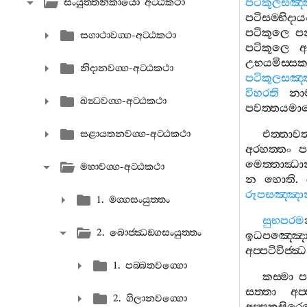
පටිකූලසඤ‍්
සංයුත‍්තනිකායො අට‍්ඨකථා
පටිසම‍්භිදාය
පටිකූලෙ
ප
සගාථාවග‍්ග-අට‍්ඨකථා
පටිකූලෙ
අ
උභයමිස‍්සක
නිදානවග‍්ග-අට‍්ඨකථා
පටිකූලසඤ‍්
විහරති
නා
ඛන්‍ධවග‍්ග-අට‍්ඨකථා
පවත‍්තයම
එත‍්තාව
සළායතනවග‍්ග-අට‍්ඨකථා
අරහත‍්තං
ප
මෙත‍්තාඣා
මහාවග‍්ග-අට‍්ඨකථා
න
හොති
.
රූපසඤ‍්ඤා
1. මග‍්ගසංයුත‍්තං
සුභපරම
2. බොජ‍්ඣඞ‍්ගසංයුත‍්තං
ඉධපඤ‍්ඤ
අප‍්පටිවිජ‍්ඣ
1. පබ‍්බතවග‍්ගො
කස‍්මා
ප
සත‍්තා
අප‍
2. ගිලානවග‍්ගො