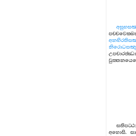
අසුභසඤ‍
පච‍්චවෙක‍්ඛන
අනභිරතිසඤ
නිරොධසඤ‍
උපචාරජ‍්ඣ
වුත‍්තනයෙ
සතිපට‍්ඨ
අහොසි
.
සා