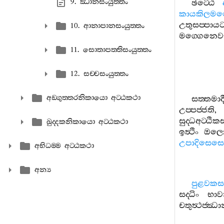
9. ඣානසංයුත‍්තං
ඡට‍්ඨෙ
කායකිලම
උතුසප‍්පායට
10. ආනාපානසංයුත‍්තං
මග‍්ගෙනෙවස
11. සොතාපත‍්තිසංයුත‍්තං
12. සච‍්චසංයුත‍්තං
අඞ‍්ගුත‍්තරනිකායො අට‍්ඨකථා
සත‍්තමාද
උප‍්පජ‍්ජති
සුද‍්ධඅට‍්ඨ
ඛුද‍්දකනිකායො අට‍්ඨකථා
ඉත්‍ථිං
ඔලොක
උපාදිසෙසෙ
අභිධම‍්ම අට‍්ඨකථා
අන්‍ය
පුළවකස
සද‍්ධිං
භා
චතුත්‍ථජ‍