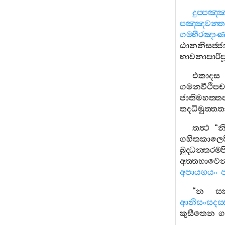
දුප‍්පඤ‍්
පඤ‍්ඤවන‍්ත
ගම‍්භීරඤාණ
ඨානනිසජ‍්ජා
භාවනාපාරිපූ
එකාදස
ගමනවීථිපච‍
ජාතිමහත‍්ත
තදධිමුත‍්තත
තත්‍ථ
“
න
ගහිතකාලෙප
බුද‍්ධන‍්තරම‍්ප
අත‍්තභාවෙ
අපායභයං
ප
“
න
සක
ආනිසංසදස‍
කුසීතෙන
ග