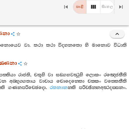
පාළි
සිංහල
්ණනා
ානොයෙව
වා
.
තථා
තථා
විදහනතො
හි
මානොව
විධාති
වණ‍්ණනා
්පත‍්තියා
රාජති
,
චතූහි
වා
සඞ‍්ගහවත්‍ථූහි
ලොකං
රඤ‍්ජෙතීති
වෙන
අබ‍්භුග‍්ගතාය
වාචාය
චොදෙන‍්තො
චක‍්කං
වත‍්තෙතීති
්ති
ගණනපරිච‍්ඡෙදො
.
රතනාන
න‍්ති
පරිච‍්ඡින‍්නඅත්‍ථදස‍්සනං
.