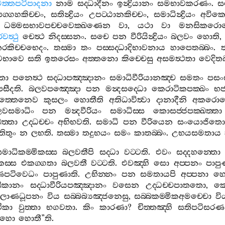
යසමත‍්තපටිපාදනා
නාම
සද‍්ධාදීනං
ඉන්‍ද්‍රියානං
සමභාවකරණං
.
ස
පග‍්ගහකිච‍්චං
,
සතින්‍ද්‍රියං
උපට‍්ඨානකිච‍්චං
,
සමාධින්‍ද්‍රියං
අවික‍්
ධම‍්මසභාවපච‍්චවෙක‍්ඛණෙන
වා
,
යථා
වා
මනසිකරො
වත්‍ථු
චෙත්‍ථ
නිදස‍්සනං
.
සචෙ
පන
වීරියින්‍ද්‍රියං
බලවං
හොති
රකිච‍්චභෙදං
.
තස‍්මා
තං
පස‍්සද‍්ධාදිභාවනාය
හාපෙතබ‍්බං
.
ත
වභාවෙ
සති
ඉතරෙසං
අත‍්තනො
කිච‍්චෙසු
අසමත්‍ථතා
වෙදිතබ
තො
පනෙත්‍ථ
සද‍්ධාපඤ‍්ඤානං
සමාධිවීරියානඤ‍්ච
සමතං
පසංස
පසීදති
.
බලවපඤ‍්ඤො
පන
මන්‍දසද‍්ධො
කෙරාටිකපක‍්ඛං
භජ
ාදමත‍්තෙනෙව
කුසලං
හොතීති
අතිධාවිත්‍වා
දානාදීනි
අකරොන
වසමාධිං
පන
මන්‍දවීරියං
සමාධිස‍්ස
කොසජ‍්ජපක‍්ඛත‍්තා
ඛත‍්තා
උද‍්ධච‍්චං
අභිභවති
.
සමාධි
පන
වීරියෙන
සංයොජිතො
තිතුං
න
ලභති
.
තස‍්මා
තදුභයං
සමං
කාතබ‍්බං
.
උභයසමතාය
මාධිකම‍්මිකස‍්ස
බලවතීපි
සද‍්ධා
වට‍්ටති
.
එවං
සද‍්දහන‍්තො
කස‍්ස
එකග‍්ගතා
බලවතී
වට‍්ටති
.
එවඤ‍්හි
සො
අප‍්පනං
පාපු
ණපටිවෙධං
පාපුණාති
.
උභින‍්නං
පන
සමතායපි
අප‍්පනා
හ
්ඛිකානං
සද‍්ධාවීරියපඤ‍්ඤානං
වසෙන
උද‍්ධච‍්චපාතතො
,
කො
ලොණධූපනං
විය
සබ‍්බබ්‍යඤ‍්ජනෙසු
,
සබ‍්බකම‍්මිකඅමච‍්චො
වි
ථිකා
වුත‍්තා
භගවතා
.
කිං
කාරණා
?
චිත‍්තඤ‍්හි
සතිපටිසරණ
්ගහො
හොතී
”
ති
.