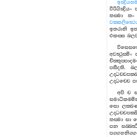
ඉන්‍ද්‍රි
වීරියින්‍ද්‍රියං
තස‍්මා
තං
වක‍්කලිත්‍ථෙර
ඉතරානි
ඉත
එකස‍්ස
බල
විසෙස
අවත්‍ථුස‍්මිං
චිත‍්තුප‍්ප
පසීදති
.
බල
උද‍්ධච‍්චපක‍්
උද‍්ධච‍්චෙ
ප
අපි
ච
ස
සමාධිකම‍්මි
සො
ලක‍්ඛ
උද‍්ධච‍්චපක‍
තස‍්මා
සා
පන
සබ‍්බත්‍
පග‍්ගහනිග‍