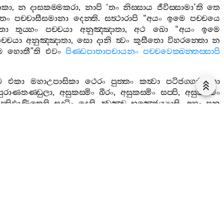
කා
,
න
දාසකම‍්මකරා
,
නාපි
‘
තං
නිස‍්සාය
ජීවිස‍්සාමා
’
ති
තෙ
ලතං
පච‍්චාසීසමානා
දෙන‍්ති
.
සත්‍ථාරාපි
“
අයං
ඉමෙ
පච‍්චයෙ
සතා
තුය‍්හං
පච‍්චයා
අනුඤ‍්ඤාතා
,
අථ
ඛො
“
අයං
ඉමෙ
ච‍්චයා
අනුඤ‍්ඤාතා
,
සො
දානි
ත්‍වං
කුසීතො
විහරන‍්තො
න
ම
හොතී
”
ති
එවං
පිණ‍්ඩපාතාපචායනං
පච‍්චවෙක‍්ඛන‍්තස‍්සාපි
ෙ
එකා
මහාඋපාසිකා
ථෙරං
පුත‍්තං
කත්‍වා
පටිජග‍්ගති
.
සා
පුරාණතණ‍්ඩුලා
,
අසුකස‍්මිං
ඛීරං
,
අසුකස‍්මිං
සප‍්පි
,
අසුකස‍්මිං
ප‍්පිඵාණිතෙහි
සද‍්ධිං
දෙහි
,
ත්‍වඤ‍්ච
භුඤ‍්ජෙය්‍යාසි
,
අහං
පන
්ජිස‍්සසි
,
අම‍්මා
”
ති
? “
සාකපණ‍්ණං
පක‍්ඛිපිත්‍වා
කණතණ‍්ඩුලෙහි
තානං
ඔවදි
“
මහාඋපාසිකා
කිර
කඤ‍්ජියෙන
පාරිවාසිකභත‍්තං
පුරාණතණ‍්ඩුලාදීනි
ආචික‍්ඛති
,
තං
නිස‍්සාය
ඛො
පනෙසා
‍්පත‍්තියො
පත්‍ථයමානා
දෙති
,
ත්‍වං
එතිස‍්සා
තා
සම‍්පත‍්තියො
ගෙන
සදොසෙන
සමොහෙන
න
සක‍්කා
ගණ‍්හිතු
”
න‍්ති
පත‍්තං
ගන‍්ත්‍වා
පත‍්තං
හෙට‍්ඨාමඤ‍්චෙ
,
චීවරං
චීවරවංසෙ
ඨපෙත්‍වා
රත‍්තං
අප‍්පමත‍්තො
හුත්‍වා
නිවුත්‍ථභික‍්ඛු
විපස‍්සනං
වඩ‍්ඪෙත්‍වා
ිතං
කරොන‍්තොව
නික‍්ඛමි
.
ලෙණද‍්වාරෙ
රුක‍්ඛම‍්හි
අධිවත්‍ථා