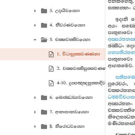
ජනකහෙතු
සත‍්තන‍්නං
3. උදායිවග‍්ගො
ඉදානි
ත
4. නීවරණවග‍්ගො
අයං
සඞ‍්ඛ
පාතුභාවො
අස‍්සරතනස‍
5. චක‍්කවත‍්තිවග‍්ගො
ඡබ‍්බිධං
දො
ගහපතිරතනස
1. විධාසුත‍්තවණ‍්ණනා
පාතුභාවො
ආගතමෙව
2. චක‍්කවත‍්තිසුත‍්තවණ‍්ණනා
සතිසම‍්
4-10. දුප‍්පඤ‍්ඤසුත‍්තාදිවණ‍්ණනා
පුරෙචරං
,
චක‍්කරතනස
ධම‍්මවිචයස
6. බොජ‍්ඣඞ‍්ගවග‍්ගො
අස‍්සරතනං
චක‍්කවත‍්ත
7. ආනාපානවග‍්ගො
කිලෙසන්‍ධක
මණිරතනසද
8. නිරොධවග‍්ගො