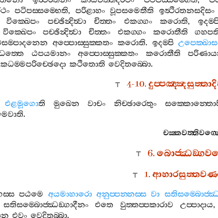
‍්තිනො
ඉත්‍ථිරතනං
කායචිත‍්තදරථං
පටිපස‍්සම‍්භෙති
,
පර
රථං
පටිපස‍්සම‍්භෙති
,
පරිළාහං
වූපසමෙතීති
ඉත්‍ථිරතනසදිසං
වික‍්ඛෙපං
පච‍්ඡින්‍දිත්‍වා
චිත‍්තං
එකග‍්ගං
කරොති
,
ඉදම‍්ප
,
වික‍්ඛෙපං
පච‍්ඡින්‍දිත්‍වා
චිත‍්තං
එකග‍්ගං
කරොතීති
ගහපත
ච‍්චසම‍්පාදනෙන
අප‍්පොස‍්සුක‍්කතං
කරොති
.
ඉදම‍්පි
උපෙක‍්ඛාස
ත‍්තෙ
ඨපයමානං
අප‍්පොස‍්සුක‍්කතං
කරොතීති
පරිණා
හිකධම‍්මපරිච‍්ඡෙදො
කථිතොති
වෙදිතබ‍්බො
.
4-10.
දුප‍්පඤ‍්ඤසුත‍්ත
එළමූගො
ති
මුඛෙන
වාචං
නිච‍්ඡාරෙතුං
සක‍්කොන‍්තොප
මෙවාති
.
චක‍්කවත‍්තිවග‍්
6.
බොජ‍්ඣඞ‍්ගවග
1.
ආහාරසුත‍්තවණ
ගස‍්ස
පඨමෙ
අයමාහාරො
අනුප‍්පන‍්නස‍්ස
වා
සතිසම‍්බොජ‍්ඣඞ
සතිසම‍්බොජ‍්ඣඞ‍්ගාදීනං
එතෙ
වුත‍්තප‍්පකාරාව
උප‍්පාදාය
පන
එවං
වෙදිතබ‍්බා
.