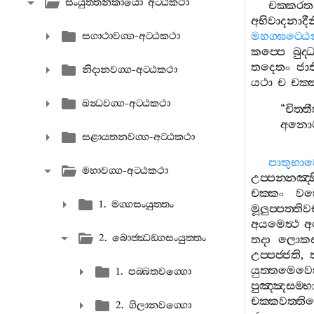
සංයුත‍්තනිකායො අට‍්ඨකථා
චක‍්කරත
අභිවාදනාදීන
මහග‍්ඝට‍්ඨෙ
සගාථාවග‍්ග-අට‍්ඨකථා
කප‍්පෙ
බුද‍්
තදෙතං
ජාත
නිදානවග‍්ග-අට‍්ඨකථා
යථා
ච
චක‍
ඛන්‍ධවග‍්ග-අට‍්ඨකථා
“
චිත‍්
අනොම
සළායතනවග‍්ග-අට‍්ඨකථා
පාතුභා
මහාවග‍්ග-අට‍්ඨකථා
උප‍්පන‍්නඤ‍්හ
චක‍්කං
වත‍
1. මග‍්ගසංයුත‍්තං
මූලුප‍්පත‍්
අයමෙත්‍ථ
අ
2. බොජ‍්ඣඞ‍්ගසංයුත‍්තං
තදා
ලොකස‍
උප‍්පජ‍්ජති
,
යුත‍්තමෙව
1. පබ‍්බතවග‍්ගො
පුඤ‍්ඤසම‍්
චක‍්කවත‍්ත
2. ගිලානවග‍්ගො