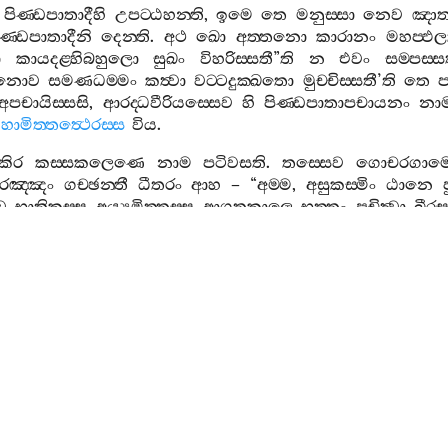
පිණ‍්ඩපාතාදීහි
උපට‍්ඨහන‍්ති
,
ඉමෙ
තෙ
මනුස‍්සා
නෙව
ඤාත
ිණ‍්ඩපාතාදීනි
දෙන‍්ති
.
අථ
ඛො
අත‍්තනො
කාරානං
මහප‍්ඵ
ා
කායදළ‍්හිබහුලො
සුඛං
විහරිස‍්සතී
”
ති
න
එවං
සම‍්පස‍්
මානොව
සමණධම‍්මං
කත්‍වා
වට‍්ටදුක‍්ඛතො
මුච‍්චිස‍්සතී
’
ති
තෙ
ප
අපචායිස‍්සසි
,
ආරද‍්ධවීරියස‍්සෙව
හි
පිණ‍්ඩපාතාපචායනං
නා
හාමිත‍්තත්‍ථෙරස‍්ස
විය
.
කිර
කස‍්සකලෙණෙ
නාම
පටිවසති
.
තස‍්සෙව
ගොචරගාම
රඤ‍්ඤං
ගච‍්ඡන‍්තී
ධීතරං
ආහ
– “
අම‍්ම
,
අසුකස‍්මිං
ඨානෙ
ව
භාතිකස‍්ස
අය්‍යමිත‍්තස‍්ස
ආගතකාලෙ
භත‍්තං
පචිත්‍වා
ඛීරස
්කං
පාරිවාසිකභත‍්තං
කඤ‍්ජියෙන
භුත‍්තාම‍්හී
”
ති
. “
දිවා
කිං
භුඤ‍
පචිත්‍වා
ඨපෙහි
,
අම‍්මා
”
ති
.
චීවරං
පාරුපිත්‍වා
පත‍්තං
නීහරන‍්තොව
තං
සද‍්දං
සුත්‍වා
අත‍්
ිවාපි
කණපණ‍්ණම‍්බිලයාගුං
භුඤ‍්ජිස‍්සති
,
තුය‍්හං
අත්‍ථාය
පන
තං
න
වත්‍ථුං
න
භත‍්තං
න
වත්‍ථං
පච‍්චාසීසති
,
තිස‍්සො
පන
සම
‍්සසි
,
න
සක‍්ඛිස‍්සසීති
,
අයං
ඛො
පන
පිණ‍්ඩපාතො
තයා
සරා
්ඛිපිත්‍වා
ගණ‍්ඨිකං
මුඤ‍්චිත්‍වා
නිවත‍්තිත්‍වා
කස‍්සකලෙණමෙව
පාපුණිත්‍වා
න
නික‍්ඛමිස‍්සාමී
”
ති
වීරියං
අධිට‍්ඨහිත්‍වා
නිසීදි
.
දීඝ
මෙව
අරහත‍්තං
පත්‍වා
විකසමානමිව
පදුමං
මහාඛීණාසවො
ස