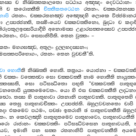
නස‍්ස
ච
නිබ‍්බත‍්තකාලතො
පට‍්ඨාය
අඤ‍්ඤං
දෙවට‍්ඨානං
ි
ච
කරොන‍්තීති
චිත‍්තීකතට‍්ඨෙන
රතනං
.
චක‍්කරතනස‍්ස
නාපි
රතනං
.
චක‍්කරතනඤ‍්ච
අඤ‍්ඤෙහි
ලොකෙ
විජ‍්ජමා
ධා
උප‍්පජ‍්ජන‍්ති
,
තස‍්මිංයෙව
චක‍්කවත‍්තිනො
,
බුද‍්ධා
ච
කදාච
ිරූපකුලඉස‍්සරියාදීහි
අනොමස‍්ස
උළාරසත‍්තස‍්සෙව
උප‍්පජ‍්ජ
්කරතනං
,
එවං
සෙසානිපීති
.
තෙන
වුත‍්තං
–
තීකතං
මහග‍්ඝඤ‍්ච
,
අතුලං
දුල‍්ලභදස‍්සනං
;
සත‍්තපරිභොගං
,
රතනං
තෙන
වුච‍්චතී
”
ති
.
වො
හොතී
ති
නිබ‍්බත‍්ති
හොති
.
තත්‍රායං
යොජනා
–
චක‍්කවත‍්ත
ි
චක‍්කං
වත‍්තෙත්‍වා
සො
චක‍්කවත‍්තී
නාම
හොතීති
නායුත‍්ත
්තෙස‍්සති
,
සො
පටිසන්‍ධිතො
පභුති
“
චක‍්කවත‍්ති
පාතුභ
තිවචනතොපි
යුත‍්තමෙවෙතං
.
යො
හි
එස
චක‍්කවත‍්තීති
ලද‍්ධ
ත්‍ථො
.
තස‍්ස
හි
පාතුභාවා
රතනානි
පාතුභවන‍්ති
.
පාතුභූතෙහි
්ස
තෙසු
පාතුභාවචිත‍්තං
උප‍්පජ‍්ජති
.
බහුලවචනතො
චාපි
තදා
එකමෙව
පඨමං
,
පච‍්ඡා
ඉතරානි
ඡ
පාතුභවන‍්තීති
බහු
ෙතං
.
න
කෙවලඤ‍්හි
පාතුභූතමෙව
පාතුභාවො
,
පාතුභාවයතීති
භාරො
රාජානං
චක‍්කවත‍්තිං
පටිසන්‍ධිවසෙන
පාතුභාවයති
,
ියෙව
,
ඉමානි
පන
සත‍්ත
රතනානිපි
පාතුභවන‍්තීති
අයමෙත