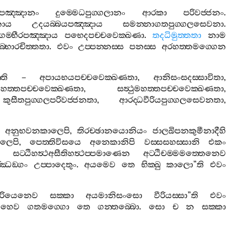
පඤ‍්ඤානං
දුම‍්මෙධපුග‍්ගලානං
ආරකා
පරිවජ‍්ජනං
.
කාය
උදයබ‍්බයපඤ‍්ඤාය
සමන‍්නාගතපුග‍්ගලසෙවනා
.
ගම‍්භීරපඤ‍්ඤාය
පභෙදපච‍්චවෙක‍්ඛණා
.
තදධිමුත‍්තතා
නාම
්භාරචිත‍්තතා
.
එවං
උප‍්පන‍්නස‍්ස
පනස‍්ස
අරහත‍්තමග‍්ගෙන
්ති
–
අපායභයපච‍්චවෙක‍්ඛණතා
,
ආනිසංසදස‍්සාවිතා
,
මහත‍්තපච‍්චවෙක‍්ඛණතා
,
සත්‍ථුමහත‍්තපච‍්චවෙක‍්ඛණතා
,
,
කුසීතපුග‍්ගලපරිවජ‍්ජනතා
,
ආරද‍්ධවීරියපුග‍්ගලසෙවනතා
,
අනුභවනකාලෙපි
,
තිරච‍්ඡානයොනියං
ජාලඛිපනකුමීනාදීහි
ලෙපි
,
පෙත‍්තිවිසයෙ
අනෙකානිපි
වස‍්සසහස‍්සානි
එකං
සට‍්ඨිහත්‍ථඅසීතිහත්‍ථප‍්පමාණෙන
අට‍්ඨිචම‍්මමත‍්තෙනෙව
‍්ඣඞ‍්ගං
උප‍්පාදෙතුං
.
අයමෙව
තෙ
භික‍්ඛු
කාලො
”
ති
එවං
වීරියෙනෙව
සක‍්කා
අයමානිසංසො
වීරියස‍්සා
”
ති
එවං
ෙහෙව
ගතමග‍්ගො
තෙ
ගන‍්තබ‍්බො
.
සො
ච
න
සක‍්කා