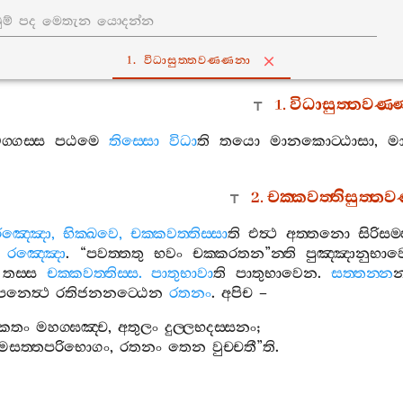
1. විධාසුත‍්තවණ‍්ණනා
1.
විධාසුත‍්තවණ‍
‍්ගස‍්ස
පඨමෙ
තිස‍්සො
විධා
ති
තයො
මානකොට‍්ඨාසා
,
ම
2.
චක‍්කවත‍්තිසුත‍්ත
රඤ‍්ඤො
,
භික‍්ඛවෙ
,
චක‍්කවත‍්තිස‍්සා
ති
එත්‍ථ
අත‍්තනො
සිරිසම‍
රඤ‍්ඤො
. “
පවත‍්තතු
භවං
චක‍්කරතන
”
න‍්ති
පුඤ‍්ඤානුභා
,
තස‍්ස
චක‍්කවත‍්තිස‍්ස
.
පාතුභාවා
ති
පාතුභාවෙන
.
සත‍්තන‍්න
න‍
පනෙත්‍ථ
රතිජනනට‍්ඨෙන
රතනං
.
අපිච
–
තීකතං
මහග‍්ඝඤ‍්ච
,
අතුලං
දුල‍්ලභදස‍්සනං
;
සත‍්තපරිභොගං
,
රතනං
තෙන
වුච‍්චතී
”
ති
.