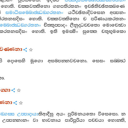
ිළාහං
වූපසමෙති
.
ඉදම‍්පි
පස‍්සද‍්ධිසම‍්බොජ‍්ඣඞ‍්ගරතනං
හොති
.
චක‍්කවත‍්තිනො
ගහපතිරතනං
ඉච‍්ඡිතිච‍්ඡිතක‍්ඛණෙ
ි
සමාධිසම‍්බොජ‍්ඣඞ‍්ගරතනං
යථිච‍්ඡිතාදිවසෙන
අප‍්පනං
ිරතනසදිසං
හොති
.
චක‍්කවත‍්තිනො
ච
පරිණායකරතනං
ම‍්බොජ‍්ඣඞ‍්ගරතනං
චිත‍්තුප‍්පාදං
ලීනුද‍්ධච‍්චතො
මොචෙත්‍වා
යකරතනසදිසං
හොති
.
ඉති
ඉමස‍්මිං
සුත‍්තෙ
චතුභූමකො
ාදිවණ‍්ණනා
ි
දොසෙහි
මූගො
අසම‍්පන‍්නවචනො
.
සෙසං
සබ‍්බත්‍ථ
ගො
.
‍්ගො
‍්ණනා
‍්ගස‍්ස
උප‍්පාදායා
තිආදීසු
අයං
පුරිමනයතො
විසෙසො
.
න
,
උප‍්පන‍්නානං
වා
භාවනාය
පාරිපූරියා
පච‍්චයා
හොන‍්ති
,