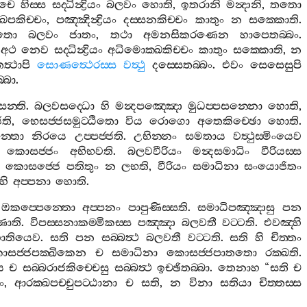
චෙ
හිස‍්ස
සද‍්ධින්‍ද්‍රියං
බලවං
හොති
,
ඉතරානි
මන්‍දානි
,
තතො
ඛෙපකිච‍්චං
,
පඤ‍්ඤින්‍ද්‍රියං
දස‍්සනකිච‍්චං
කාතුං
න
සක‍්කොති
.
තො
බලවං
ජාතං
,
තථා
අමනසිකරණෙන
හාපෙතබ‍්බං
.
,
අථ
නෙව
සද‍්ධින්‍ද්‍රියං
අධිමොක‍්ඛකිච‍්චං
කාතුං
සක‍්කොති
,
න
ත්‍ථාපි
සොණත්‍ථෙරස‍්ස
වත්‍ථු
දස‍්සෙතබ‍්බං
.
එවං
සෙසෙසුපි
‍්බා
.
න‍්ති
.
බලවසද‍්ධො
හි
මන්‍දපඤ‍්ඤො
මුධප‍්පසන‍්නො
හොති
,
ති
,
භෙසජ‍්ජසමුට‍්ඨිතො
විය
රොගො
අතෙකිච‍්ඡො
හොති
.
‍්තො
නිරයෙ
උප‍්පජ‍්ජති
.
උභින‍්නං
සමතාය
වත්‍ථුස‍්මිංයෙව
කොසජ‍්ජං
අභිභවති
.
බලවවීරියං
මන්‍දසමාධිං
වීරියස‍්ස
කොසජ‍්ජෙ
පතිතුං
න
ලභති
,
වීරියං
සමාධිනා
සංයොජිතං
හි
අප‍්පනා
හොති
.
ඔකප‍්පෙන‍්තො
අප‍්පනං
පාපුණිස‍්සති
.
සමාධිපඤ‍්ඤාසු
පන
ණාති
.
විපස‍්සනාකම‍්මිකස‍්ස
පඤ‍්ඤා
බලවතී
වට‍්ටති
.
එවඤ‍්හි
ොතියෙව
.
සති
පන
සබ‍්බත්‍ථ
බලවතී
වට‍්ටති
.
සති
හි
චිත‍්තං
සජ‍්ජපක‍්ඛිකෙන
ච
සමාධිනා
කොසජ‍්ජපාතතො
රක‍්ඛති
.
ය
ච
සබ‍්බරාජකිච‍්චෙසු
සබ‍්බත්‍ථ
ඉච‍්ඡිතබ‍්බා
.
තෙනාහ
“
සති
ච
ං
,
ආරක‍්ඛපච‍්චුපට‍්ඨානා
ච
සති
,
න
විනා
සතියා
චිත‍්තස‍්ස