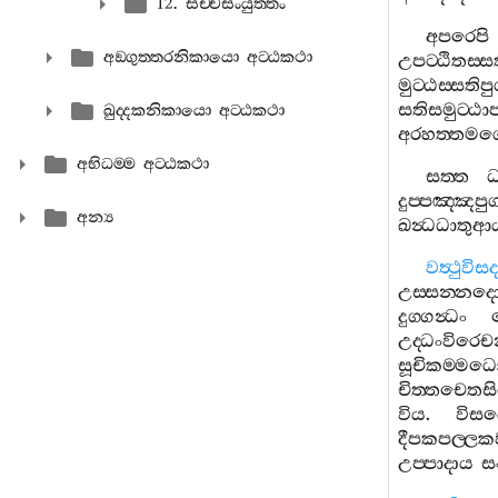
12. සච‍්චසංයුත‍්තං
අපරෙපි
අඞ‍්ගුත‍්තරනිකායො අට‍්ඨකථා
උපට‍්ඨිතස‍
මුට‍්ඨස‍්සතිප
සතිසමුට‍්ඨා
ඛුද‍්දකනිකායො අට‍්ඨකථා
අරහත‍්තමග‍
අභිධම‍්ම අට‍්ඨකථා
සත‍්ත
ධ
දුප‍්පඤ‍්ඤපු
අන්‍ය
ඛන්‍ධධාතුආ
වත්‍ථුවිස
උස‍්සන‍්නද
දුග‍්ගන්‍ධං
උද‍්ධංවිරෙ
සූචිකම‍්ම
චිත‍්තචෙතස
විය
.
විසද
දීපකපල‍්ලක
උප‍්පාදාය
ස