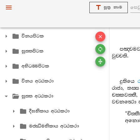
සූත්‍ර නාම
විනයපිටක
පඤ‍්චමවග
සුත‍්තපිටක
වුච‍්චති
.
අභිධම‍්මපිටක
දුතියෙ
විනය අට‍්ඨකථා
රාජා
,
තස‍්ස
චක‍්කවත‍්තී
සුත‍්ත අට‍්ඨකථා
වචනත්‍ථො
දීඝනිකාය අට‍්ඨකථා
“
චිත‍්
අනොම
මජ‍්ඣිමනිකාය අට‍්ඨකථා