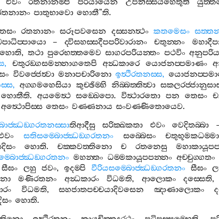
,
එවං
රතනානම‍්පි
පරියායෙන
උපනිස‍්සයහෙතූති
යුත‍
රතනානං
පාතුභාවො
හොතී
”
ති
.
ෙසං
රතනානං
සරූපවසෙන
දස‍්සනත්‍ථං
කතමෙසං
සත‍්තන
ෙපාධිප‍්පායො
–
ද‍්විසහස‍්සදීපපරිවාරානං
චතුන‍්නං
මහාදීප
හොති
,
තථා
පුරෙභත‍්තමෙව
සාගරපරියන‍්තං
පථවිං
අනුපරිය
්ස
,
චතුරඞ‍්ගසමන‍්නාගතෙපි
අන්‍ධකාරෙ
යොජනප‍්පමාණං
අ
සං
විවජ‍්ජෙත්‍වා
මනාපචාරිනො
ඉත්‍ථිරතනස‍්ස
,
යොජනප‍්පම
‍්ස
,
අග‍්ගමහෙසියා
කුච‍්ඡිම‍්හි
නිබ‍්බත‍්තිත්‍වා
සකලරජ‍්ජානුසාස
හොතීති
.
අයමෙත්‍ථ
සඞ‍්ඛෙපො
.
විත්‍ථාරතො
පන
තෙසං
ච
.
අත්‍ථොපිස‍්ස
තෙසං
වණ‍්ණනාය
සංවණ‍්ණිතොයෙව
.
බොජ‍්ඣඞ‍්ගරතනස‍්සා
තිආදීසු
සරික‍්ඛකතා
එවං
වෙදිතබ‍්බා
එවං
සතිසම‍්බොජ‍්ඣඞ‍්ගරතනං
සබ‍්බෙසං
චතුභූමකධම‍්ම
දිසං
හොති
.
චක‍්කවත‍්තිනො
ච
රතනෙසු
මහාකායූපප
ම‍්බොජ‍්ඣඞ‍්ගරතනං
මහන‍්තං
ධම‍්මකායූපපන‍්නං
අච‍්චුග‍්ගතං
සීඝං
ලහු
ජවං
,
ඉදම‍්පි
වීරියසම‍්බොජ‍්ඣඞ‍්ගරතනං
සීඝං
ල
ිනො
මණිරතනං
අන්‍ධකාරං
විධමති
,
ආලොකං
දස‍්සෙති
ාරං
විධමති
,
සහජාතපච‍්චයාදිවසෙන
ඤාණාලොකං
ද
ිසං
හොති
.