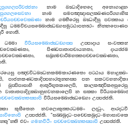
ඤපුග‍්ගලපරිවජ‍්ජනා
නාම
ඛන්‍ධාදිභෙදෙ
අනොගාළ‍්හ
පුග‍්ගලසෙවනා
නාම
සමපඤ‍්ඤාසලක‍්ඛණපරිග‍්ගාහි
චරියපච‍්චවෙක‍්ඛණා
නාම
ගම‍්භීරෙසු
ඛන්‍ධාදීසු
පවත‍්තාය
දීසු
ධම‍්මවිචයසම‍්බොජ‍්ඣඞ‍්ගසමුට‍්ඨාපනත්‍ථං
නින‍්නපොණපබ‍
රී
හොති
.
ධම‍්මා
වීරියසම‍්බොජ‍්ඣඞ‍්ගස‍්ස
උප‍්පාදාය
සංවත‍්තන‍
්චවෙක‍්ඛණතා
,
පිණ‍්ඩපාතාපචායනතා
,
දායජ‍්ජ
පච‍්චවෙක‍්ඛණතා
,
සබ්‍රහ‍්මචාරිමහත‍්තපච‍්චවෙක‍්ඛණතා
ාති
.
ිරයෙසු
පඤ‍්චවිධබන්‍ධනකම‍්මකාරණතො
පට‍්ඨාය
මහාදුක‍්ඛං
ි
,
පාජනකණ‍්ටකාදිප‍්පහාරතුන‍්නස‍්ස
පන
සකටවහනාදිකා
ි
ඛුප‍්පිපාසාහි
ආතුරීභූතකාලෙපි
,
කාලකඤ‍්චිකඅසුරෙසු
න
වාතාතපාදිදුක‍්ඛානුභවනකාලෙපි
න
සක‍්කා
වීරියසම‍්බොජ
ච‍්චවෙක‍්ඛන‍්තස‍්සාපි
වීරියසම‍්බොජ‍්ඣඞ‍්ගො
උප‍්පජ‍්ජති
.
‍්කා
කුසීතෙන
නවලොකුත‍්තරධම‍්මං
ලද‍්ධුං
,
ආරද‍්ධ
්සාවිනොපි
උප‍්පජ‍්ජති
. “
සබ‍්බබුද‍්ධ
-
පච‍්චෙකබුද‍්ධ
-
මහාසාවක
න‍්තු
”
න‍්ති
එවං
ගමනවීථිං
පච‍්චවෙක‍්ඛන‍්තස‍්සාපි
උප‍්පජ‍්ජති
.