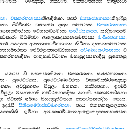
්තමෙවෙතං
“
රඤ‍්ඤො
,
භික‍්ඛවෙ
,
චක‍්කවත‍්තිස‍්ස
පාතුභාවා
‍්නං
චක‍්කරතනස‍්සා
තිආදිමාහ
.
තත්‍ථ
චක‍්කරතනස‍්සා
තිආදීසු
ානං
සිරිවිභවං
ගහෙත්‍වා
දාතුං
සමත්‍ථස‍්ස
චක‍්කරතනස‍්ස
ායනසමත්‍ථස‍්ස
වෙහාසඞ‍්ගමස‍්ස
හත්‍ථිරතනස‍්ස
,
තාදිසස‍්සෙව
න්‍ධකාරං
විධමිත්‍වා
ආලොකදස‍්සනසමත්‍ථස‍්ස
මණිරතනස‍්ස
,
ාණෙ
පදෙසෙ
අන‍්තොපථවිගතානං
නිධීනං
දස‍්සනසමත්‍ථස‍්ස
නසමත්‍ථස‍්ස
ජෙට‍්ඨපුත‍්තසඞ‍්ඛාතස‍්ස
පරිණායකරතනස‍්ස
ච
ක‍්කරතනාදීනං
පාතුභාවවිධානං
මහාසුදස‍්සනාදීසු
සුත‍්තෙසු
–
යථෙව
හි
චක‍්කවත‍්තිනො
චක‍්කරතනං
සබ‍්බරතනානං
ානං
පුරෙචරන‍්ති
,
පුරෙචරණට‍්ඨෙන
චක‍්කවත‍්තිරඤ‍්ඤො
න‍්නං
අච‍්චුග‍්ගතං
විපුලං
මහන‍්තං
හත්‍ථිරතනං
,
ඉදම‍්පි
විපුලං
මහන‍්තන‍්ති
හත්‍ථිරතනසදිසං
හොති
.
චක‍්කවත‍්තිනො
හු
ජවන‍්ති
ඉමාය
සීඝලහුජවතාය
අස‍්සරතනසදිසං
හොති
.
,
ඉදම‍්පි
පීතිසම‍්බොජ‍්ඣඞ‍්ගරතනං
තාය
එකන‍්තකුසලත‍්තා
ස‍්සෙතීති
ඉමිනා
අන්‍ධකාරවිධමනආලොකදස‍්සනභාවෙන