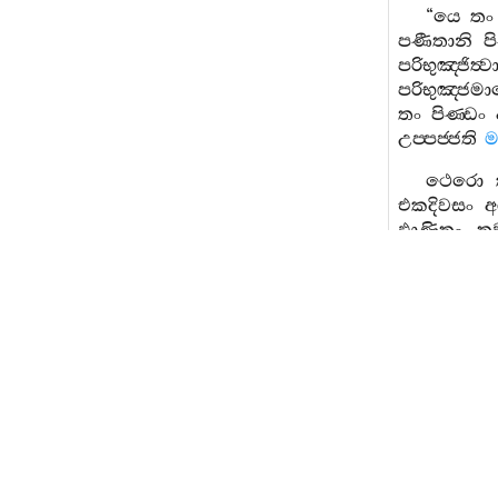
“
යෙ
තං
පණීතානි
ප
පරිභුඤ‍්ජිත්‍ව
පරිභුඤ‍්ජ
තං
පිණ‍්ඩං
උප‍්පජ‍්ජති
ම
ථෙරො
එකදිවසං
අ
ඵාණිතං
,
ත
හිය්‍යො
පක‍
අම‍්බිලයාගුං
ථෙරො
භුඤ‍්ජිත්‍වා
ද
නෙව
ඛෙත‍්
දාතුං
සක‍්ඛිස
ථවිකාය
පක‍
“
අරහත‍්තං
අ
පුරෙභත‍්ත
දෙවතා
–