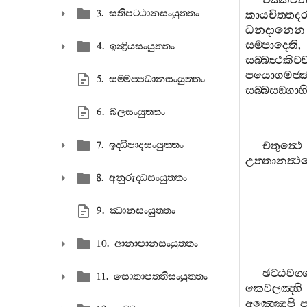
චක‍්කවත
3. සතිපට‍්ඨානසංයුත‍්තං
කායචිත‍්තද
ධනදානෙන
සම‍්පාදෙති
4. ඉන්‍ද්‍රියසංයුත‍්තං
සබ‍්බත්‍ථකි
පයොගමජ‍්ඣ
5. සම‍්මප‍්පධානසංයුත‍්තං
සබ‍්බසඞ‍්ගා
6. බලසංයුත‍්තං
7. ඉද‍්ධිපාදසංයුත‍්තං
චතුත්‍ථෙ
උත‍්තානත්‍ථ
8. අනුරුද‍්ධසංයුත‍්තං
9. ඣානසංයුත‍්තං
10. ආනාපානසංයුත‍්තං
ඡට‍්ඨවග‍්
11. සොතාපත‍්තිසංයුත‍්තං
කෙවලඤ‍්හි
අඤ‍්ඤෙපි