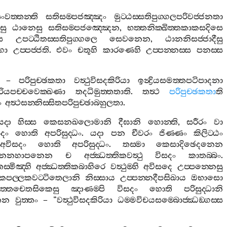
ංවත‍්තන‍්ති
සතිසම‍්පජඤ‍්ඤං
මුට‍්ඨස‍්සතිපුග‍්ගලපරිවජ‍්ජනතා
සු
ඨානෙසු
සතිසම‍්පජඤ‍්ඤෙන
,
භත‍්තනික‍්ඛිත‍්තකාකසදිසෙ
ෙ
උපට‍්ඨිතස‍්සතිපුග‍්ගලෙ
සෙවනෙන
,
ඨානනිසජ‍්ජාදීසු
ගො
උප‍්පජ‍්ජති
.
එවං
චතූහි
කාරණෙහි
උප‍්පන‍්නස‍්ස
පනස‍්ස
–
පරිපුච‍්ඡකතා
වත්‍ථුවිසදකිරියා
ඉන්‍ද්‍රියසමත‍්තපටිපාදනා
ියපච‍්චවෙක‍්ඛණා
තදධිමුත‍්තතාති
.
තත්‍ථ
පරිපුච‍්ඡකතා
ති
ං
අත්‍ථසන‍්නිස‍්සිතපරිපුච‍්ඡාබහුලතා
.
යදා
හිස‍්ස
කෙසනඛලොමානි
දීඝානි
හොන‍්ති
,
සරීරං
වා
දං
හොති
අපරිසුද‍්ධං
.
යදා
පන
චීවරං
ජිණ‍්ණං
කිලිට‍්ඨං
අවිසදං
හොති
අපරිසුද‍්ධං
.
තස‍්මා
කෙසාදිඡෙදනෙන
ාදනනහාපනෙන
ච
අජ‍්ඣත‍්තිකවත්‍ථු
විසදං
කාතබ‍්බං
.
ස‍්මිඤ‍්හි
අජ‍්ඣත‍්තිකබාහිරෙ
වත්‍ථුම‍්හි
අවිසදෙ
උප‍්පන‍්නෙසු
පකපල‍්ලකවට‍්ටිතෙලානි
නිස‍්සාය
උප‍්පන‍්නදීපසිඛාය
ඔභාසො
ිත‍්තචෙතසිකෙසු
ඤාණම‍්පි
විසදං
හොති
පරිසුද‍්ධානි
ෙන
වුත‍්තං
– “
වත්‍ථුවිසදකිරියා
ධම‍්මවිචයසම‍්බොජ‍්ඣඞ‍්ගස‍්ස