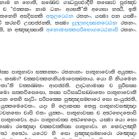
නාම
න
හොති
,
සබ‍්බෙව
ගන්‍ධපුප‍්ඵාදීහි
තස‍්සෙව
පූජඤ‍්ච
ච
“
එත‍්තකං
නාම
ධනං
අග‍්ඝතී
”
ති
අග‍්ඝො
නත්‍ථි
,
ඉති
නරතනෙහි
අසදිසන‍්ති
අතුලට‍්ඨෙන
රතනං
.
යස‍්මා
පන
යස‍්මිං
ි
කරහචි
උප‍්පජ‍්ජන‍්ති
,
තස‍්මා
දුල‍්ලභදස‍්සනට‍්ඨෙන
රතනං
.
ති
,
න
අඤ‍්ඤස‍්සාති
අනොමසත‍්තපරිභොගට‍්ඨෙනාපි
රතනං
.
ිස‍්ස
පාතුභාවා
සත‍්තන‍්නං
රතනානං
පාතුභාවොති
අයුත‍්තං
.
ං
.
කස‍්මා
?
චක‍්කවත‍්තනනියමාපෙක‍්ඛතාය
.
යො
හි
නියමෙන
ූතො
”
ති
වත‍්තබ‍්බතං
ආපජ‍්ජති
.
ලද‍්ධනාමස‍්ස
ච
පුරිසස‍්ස
නාමො
සත‍්තවිසෙසො
,
තස‍්ස
පටිසන්‍ධිසඞ‍්ඛාතො
පාතුභාවොති
පන
තෙහි
සද‍්ධිං
පරිපක‍්කෙ
පුඤ‍්ඤසම‍්භාරෙ
සො
සංයුජ‍්ජති
,
යුත‍්තමෙවෙතං
.
යදා
හි
ලොකස‍්ස
තෙසු
පාතුභාවසඤ‍්ඤා
ලවචනතො
චාපි
එතං
යුත‍්තං
.
පාතුභාවස‍්ස
ච
අත්‍ථභෙදතොපි
පාතුභාවො
.
අයං
පාතුභාවස‍්ස
අත්‍ථභෙදො
.
යස‍්මා
යො
සො
තස‍්මා
රඤ‍්ඤො
චක‍්කවත‍්තිස‍්ස
පාතුභාවා
.
න
කෙවලඤ‍්හි
්‍ථ
අත්‍ථො
.
යථෙව
හි
සො
පුඤ‍්ඤසම‍්භාරො
රඤ‍්ඤො