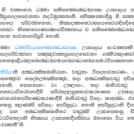
හි
චත‍්තාරො
ධම‍්මා
සතිසම‍්බොජ‍්ඣඞ‍්ගස‍්ස
උප‍්පාදාය
ස
්සතිපුග‍්ගලසෙවනතා
තදධිමුත‍්තතාති
.
අභික‍්කන‍්තාදීසු
හි
සත‍්ත
ුග‍්ගලෙ
පරිවජ‍්ජනෙන
,
තිස‍්සදත‍්තත්‍ථෙරඅභයත්‍ථෙරාදිසදිස
පනත්‍ථං
නින‍්නපොණපබ‍්භාරචිත‍්තතාය
ච
සතිසම‍්බොජ‍්ඣඞ‍්
්ගෙන
භාවනාපාරිපූරී
හොති
.
ම‍්මා
ධම‍්මවිචයසම‍්බොජ‍්ඣඞ‍්ගස‍්ස
උප‍්පාදාය
සංවත‍්තන‍්ති
ග‍්ගලපරිවජ‍්ජනා
පඤ‍්ඤවන‍්තපුග‍්ගලසෙවනා
ගම‍්භීරඤාණචර
යතනඉන්‍ද්‍රියබලබොජ‍්ඣඞ‍්ගමග‍්ගඞ‍්ගඣානඞ‍්ගසමථවිපස‍්සනාන
දකිරියා
ති
අජ‍්ඣත‍්තිකබාහිරානං
වත්‍ථූනං
විසදභාවකරණං
.
ොසඤ‍්චෙව
සෙදමලමක‍්ඛිතඤ‍්ච
,
තදා
අජ‍්ඣත‍්තිකවත්‍ථු
අවිස
හොති
,
සෙනාසනං
වා
උක‍්ලාපං
,
තදා
බාහිරවත්‍ථු
චනඅධොවිරෙචනාදීහි
සරීරසල‍්ලහුකභාවකරණෙන
උච‍්ඡ
ධොවනරජනපරිභණ‍්ඩකරණාදීහි
බාහිරවත්‍ථු
විසදං
කාතබ‍්බං
.
එත
ිකෙසු
ඤාණම‍්පි
අවිසදං
අපරිසුද‍්ධං
හොති
අපරිසුද‍්ධානි
දී
ෙ
පන
අජ‍්ඣත‍්තිකබාහිරෙ
වත්‍ථුම‍්හි
උප‍්පන‍්නෙසු
ච
වට‍්ටිතෙලානි
නිස‍්සාය
උප‍්පන‍්නදීපසිඛාය
ඔභාසො
විය
.
ත
ංවත‍්තතී
”
ති
.