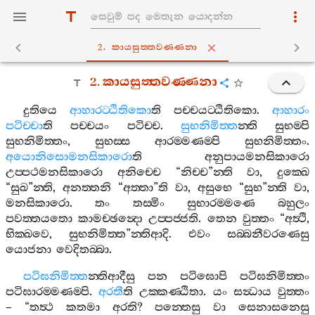
2. කායසුත‍්තවණ‍්ණනා
2.
කායසුත‍්තවණ‍්ණනා
දුතියෙ
ආහාරට‍්ඨිතිකො
ති
පච‍්චයට‍්ඨිතිකො
.
ආහාරං
පටිච‍්චා
ති
පච‍්චයං
පටිච‍්ච
.
සුභනිමිත‍්ත
න‍්ති
සුභම‍්පි
සුභනිමිත‍්තං
,
සුභස‍්ස
ආරම‍්මණම‍්පි
සුභනිමිත‍්තං
.
අයොනිසොමනසිකාරො
ති
අනුපායමනසිකාරො
උප‍්පථමනසිකාරො
අනිච‍්චෙ
“
නිච‍්ච
”
න‍්ති
වා
,
දුක‍්ඛෙ
“
සුඛ
”
න‍්ති
,
අනත‍්තනි
“
අත‍්තා
”
ති
වා
,
අසුභෙ
“
සුභ
”
න‍්ති
වා
,
මනසිකාරො
.
තං
තස‍්මිං
සුභාරම‍්මණෙ
බහුලං
පවත‍්තයතො
කාමච‍්ඡන්‍දො
උප‍්පජ‍්ජති
.
තෙන
වුත‍්තං
“
අත්‍ථි
,
භික‍්ඛවෙ
,
සුභනිමිත‍්ත
”
න‍්තිආදි
.
එවං
සබ‍්බනීවරණෙසු
යොජනා
වෙදිතබ‍්බා
.
පටිඝනිමිත‍්ත
න‍්තිආදීසු
පන
පටිඝොපි
පටිඝනිමිත‍්තං
පටිඝාරම‍්මණම‍්පි
.
අරතී
ති
උක‍්කණ‍්ඨිතා
.
යං
සන්‍ධාය
වුත‍්තං
– “
තත්‍ථ
කතමා
අරති
?
පන‍්තෙසු
වා
සෙනාසනෙසු