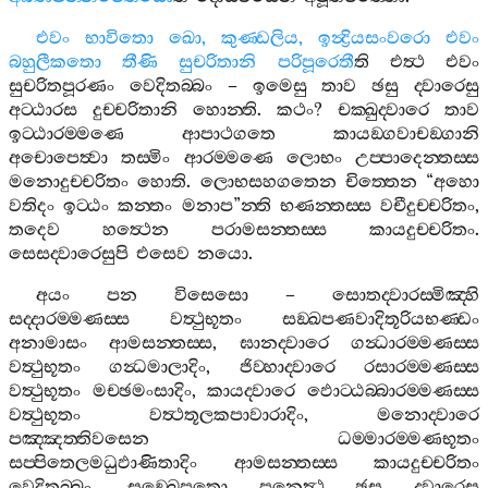
එවං
භාවිතො
ඛො
,
කුණ‍්ඩලිය
,
ඉන්‍ද්‍රියසංවරො
එවං
බහුලීකතො
තීණි
සුචරිතානි
පරිපූරෙතී
ති
එත්‍ථ
එවං
සුචරිතපූරණං
වෙදිතබ‍්බං
–
ඉමෙසු
තාව
ඡසු
ද‍්වාරෙසු
අට‍්ඨාරස
දුච‍්චරිතානි
හොන‍්ති
.
කථං
?
චක‍්ඛුද‍්වාරෙ
තාව
ඉට‍්ඨාරම‍්මණෙ
ආපාථගතෙ
කායඞ‍්ගවාචඞ‍්ගානි
අචොපෙත්‍වා
තස‍්මිං
ආරම‍්මණෙ
ලොභං
උප‍්පාදෙන‍්තස‍්ස
මනොදුච‍්චරිතං
හොති
.
ලොභසහගතෙන
චිත‍්තෙන
“
අහො
වතිදං
ඉට‍්ඨං
කන‍්තං
මනාප
”
න‍්ති
භණන‍්තස‍්ස
වචීදුච‍්චරිතං
,
තදෙව
හත්‍ථෙන
පරාමසන‍්තස‍්ස
කායදුච‍්චරිතං
.
සෙසද‍්වාරෙසුපි
එසෙව
නයො
.
අයං
පන
විසෙසො
–
සොතද‍්වාරස‍්මිඤ‍්හි
සද‍්දාරම‍්මණස‍්ස
වත්‍ථුභූතං
සඞ‍්ඛපණවාදිතූරියභණ‍්ඩං
අනාමාසං
ආමසන‍්තස‍්ස
,
ඝානද‍්වාරෙ
ගන්‍ධාරම‍්මණස‍්ස
වත්‍ථුභූතං
ගන්‍ධමාලාදිං
,
ජිව‍්හාද‍්වාරෙ
රසාරම‍්මණස‍්ස
වත්‍ථුභූතං
මච‍්ඡමංසාදිං
,
කායද‍්වාරෙ
ඵොට‍්ඨබ‍්බාරම‍්මණස‍්ස
වත්‍ථුභූතං
වත්‍ථතූලකපාවාරාදිං
,
මනොද‍්වාරෙ
පඤ‍්ඤත‍්තිවසෙන
ධම‍්මාරම‍්මණභූතං
සප‍්පිතෙලමධුඵාණිතාදිං
ආමසන‍්තස‍්ස
කායදුච‍්චරිතං
වෙදිතබ‍්බං
.
සඞ‍්ඛෙපතො
පනෙත්‍ථ
ඡසු
ද‍්වාරෙසු