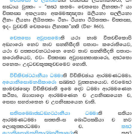
චෙතසො
ච
ලීනත‍්ත
න‍්ති
චිත‍්තස‍්ස
ලීයනාකාරො
,
යං
සන්‍ධාය
වුත‍්තං
– “
තත්‍ථ
කතමං
චෙතසො
ලීනත‍්තං
?
යා
චිත‍්තස‍්ස
අකල්‍යතා
අකම‍්මඤ‍්ඤතා
ඔලීයනා
සල‍්ලීයනා
ලීනං
ලීයනා
ලීයිතත‍්තං
ථිනං
ථියනා
ථියිතත‍්තං
චිත‍්තස‍්ස
,
ඉදං
වුච‍්චති
චෙතසො
ලීනත‍්ත
”
න‍්ති
(
විභ
· 860).
චෙතසො
අවූපසමො
ති
යථා
නාම
වීතච‍්චිකොපි
අඞ‍්ගාරො
නෙව
තාව
සන‍්නිසීදති
පතාපං
කරොතියෙව
,
යථා
ච
පත‍්තපචනට‍්ඨානෙ
නෙව
තාව
සන‍්නිසීදති
පතාපං
කරොතියෙව
,
එවං
චිත‍්තස‍්ස
අවූපසන‍්තාකාරො
,
අත්‍ථතො
පනෙතං
උද‍්ධච‍්චකුක‍්කුච‍්චමෙව
හොති
.
විචිකිච‍්ඡට‍්ඨානීයා
ධම‍්මා
ති
විචිකිච‍්ඡාය
ආරම‍්මණධම‍්මා
.
අයොනිසොමනසිකාරො
සබ‍්බත්‍ථ
වුත‍්තනයොව
.
එවමෙත්‍ථ
කාමච‍්ඡන්‍දො
විචිකිච‍්ඡාති
ඉමෙ
ද‍්වෙ
ධම‍්මා
ආරම‍්මණෙන
කථිතා
,
බ්‍යාපාදො
ආරම‍්මණෙන
ච
උපනිස‍්සයෙන
ච
,
සෙසා
සහජාතෙන
ච
උපනිස‍්සයෙන
චාති
.
සතිසම‍්බොජ‍්ඣඞ‍්ගට‍්ඨානීයා
ධම‍්මා
ති
සතියා
ආරම‍්මණධම‍්මා
සත‍්තතිංස
බොධිපක‍්ඛියා
ච
නව
ලොකුත‍්තරධම‍්මා
ච
.
තත්‍ථ
යොනිසොමනසිකාරබහුලීකාරො
ති
තත්‍ථ