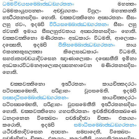
ධම‍්මවිචයසම‍්බොජ‍්ඣඞ‍්ගරතනං
මහන‍්තං
ධම‍්මකායූපපන‍්නං
අච‍්චුග‍්ගතං
විපුලං
මහන‍්තන‍්ති
හත්‍ථිරතනසදිසං
හොති
.
චක‍්කවත‍්තිනො
අස‍්සරතනං
සීඝං
ලහු
ජවං
,
ඉදම‍්පි
වීරියසම‍්බොජ‍්ඣඞ‍්ගරතනං
සීඝං
ලහු
ජවන‍්ති
ඉමාය
සීඝලහුජවතාය
අස‍්සරතනසදිසං
හොති
.
චක‍්කවත‍්තිනො
මණිරතනං
අන්‍ධකාරං
විධමති
,
ආලොකං
දස‍්සෙති
,
ඉදම‍්පි
පීතිසම‍්බොජ‍්ඣඞ‍්ගරතනං
තාය
එකන‍්තකුසලත‍්තා
කිලෙසන්‍ධකාරං
විධමති
,
සහජාතපච‍්චයාදිවසෙන
ඤාණාලොකං
දස‍්සෙතීති
ඉමිනා
අන්‍ධකාරවිධමනආලොකදස‍්සනභාවෙන
මණිරතනසදිසං
හොති
.
චක‍්කවත‍්තිනො
ඉත්‍ථිරතනං
කායචිත‍්තදරථං
පටිපස‍්සම‍්භෙති
,
පරිළාහං
වූපසමෙති
.
ඉදම‍්පි
පස‍්සද‍්ධිසම‍්බොජ‍්ඣඞ‍්ගරතනං
කායචිත‍්තදරථං
පටිපස‍්සම‍්භෙති
,
පරිළාහං
වූපසමෙතීති
ඉත්‍ථිරතනසදිසං
හොති
.
චක‍්කවත‍්තිනො
ගහපතිරතනං
ඉච‍්ඡිතිච‍්ඡිතක‍්ඛණෙ
ධනදානෙන
වික‍්ඛෙපං
පච‍්ඡින්‍දිත්‍වා
චිත‍්තං
එකග‍්ගං
කරොති
,
ඉදම‍්පි
සමාධිසම‍්බොජ‍්ඣඞ‍්ගරතනං
යථිච‍්ඡිතාදිවසෙන
අප‍්පනං
සම‍්පාදෙති
,
වික‍්ඛෙපං
පච‍්ඡින්‍දිත්‍වා
චිත‍්තං
එකග‍්ගං
කරොතීති
ගහපතිරතනසදිසං