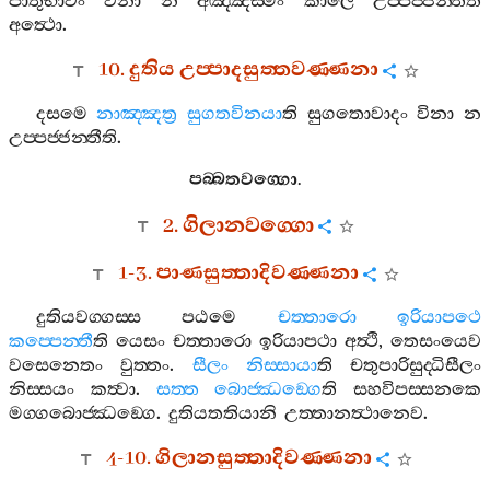
පාතුභාවං
විනා
න
අඤ‍්ඤස‍්මිං
කාලෙ
උප‍්පජ‍්ජන‍්තීති
අත්‍ථො
.
10.
දුතිය
උප‍්පාදසුත‍්තවණ‍්ණනා
දසමෙ
නාඤ‍්ඤත්‍ර
සුගතවිනයා
ති
සුගතොවාදං
විනා
න
උප‍්පජ‍්ජන‍්තීති
.
පබ‍්බතවග‍්ගො
.
2.
ගිලානවග‍්ගො
1-3.
පාණසුත‍්තාදිවණ‍්ණනා
දුතියවග‍්ගස‍්ස
පඨමෙ
චත‍්තාරො
ඉරියාපථෙ
කප‍්පෙන‍්තී
ති
යෙසං
චත‍්තාරො
ඉරියාපථා
අත්‍ථි
,
තෙසංයෙව
වසෙනෙතං
වුත‍්තං
.
සීලං
නිස‍්සායා
ති
චතුපාරිසුද‍්ධිසීලං
නිස‍්සයං
කත්‍වා
.
සත‍්ත
බොජ‍්ඣඞ‍්ගෙ
ති
සහවිපස‍්සනකෙ
මග‍්ගබොජ‍්ඣඞ‍්ගෙ
.
දුතියතතියානි
උත‍්තානත්‍ථානෙව
.
4-10.
ගිලානසුත‍්තාදිවණ‍්ණනා