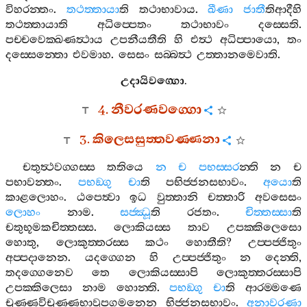
විහරන‍්තං
.
තථත‍්තායා
ති
තථාභාවාය
.
ඛීණා
ජාතී
තිආදීහි
තථත‍්තායාති
අධිප‍්පෙතං
තථාභාවං
දස‍්සෙති
.
පච‍්චවෙක‍්ඛණත්‍ථාය
උපනීයතීති
හි
එත්‍ථ
අධිප‍්පායො
,
තං
දස‍්සෙන‍්තො
එවමාහ
.
සෙසං
සබ‍්බත්‍ථ
උත‍්තානමෙවාති
.
උදායිවග‍්ගො
.
4.
නීවරණවග‍්ගො
3.
කිලෙසසුත‍්තවණ‍්ණනා
චතුත්‍ථවග‍්ගස‍්ස
තතියෙ
න
ච
පභස‍්සර
න‍්ති
න
ච
පභාවන‍්තං
.
පභඞ‍්ගු
චා
ති
පභිජ‍්ජනසභාවං
.
අයො
ති
කාළලොහං
.
ඨපෙත්‍වා
ඉධ
වුත‍්තානි
චත‍්තාරි
අවසෙසං
ලොහං
නාම
.
සජ‍්ඣූ
ති
රජතං
.
චිත‍්තස‍්සා
ති
චතුභූමකචිත‍්තස‍්ස
.
ලොකියස‍්ස
තාව
උපක‍්කිලෙසො
හොතු
,
ලොකුත‍්තරස‍්ස
කථං
හොතීති
?
උප‍්පජ‍්ජිතුං
අප‍්පදානෙන
.
යදග‍්ගෙන
හි
උප‍්පජ‍්ජිතුං
න
දෙන‍්ති
,
තදග‍්ගෙනෙව
තෙ
ලොකියස‍්සාපි
ලොකුත‍්තරස‍්සාපි
උපක‍්කිලෙසා
නාම
හොන‍්ති
.
පභඞ‍්ගු
චා
ති
ආරම‍්මණෙ
චුණ‍්ණවිචුණ‍්ණභාවූපගමනෙන
භිජ‍්ජනසභාවං
.
අනාවරණා