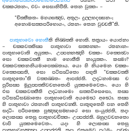
අනොමසත‍්තපරිභොගට‍්ඨෙනාපි
රතනං
.
යථා
ච
චක‍්කරතනං
,
එවං
සෙසානිපීති
.
තෙන
වුත‍්තං
–
“
චිත‍්තීකතං
මහග‍්ඝඤ‍්ච
,
අතුලං
දුල‍්ලභදස‍්සනං
;
අනොමසත‍්තපරිභොගං
,
රතනං
තෙන
වුච‍්චතී
”
ති
.
පාතුභාවො
හොතී
ති
නිබ‍්බත‍්ති
හොති
.
තත්‍රායං
යොජනා
–
චක‍්කවත‍්තිස‍්ස
පාතුභාවා
සත‍්තන‍්නං
රතනානං
පාතුභාවොති
අයුත‍්තං
.
උප‍්පන‍්නඤ‍්හි
චක‍්කං
වත‍්තෙත්‍වා
සො
චක‍්කවත‍්තී
නාම
හොතීති
නායුත‍්තං
.
කස‍්මා
?
චක‍්කවත‍්තනනියමාපෙක‍්ඛතාය
.
යො
හි
නියමෙන
චක‍්කං
වත‍්තෙස‍්සති
,
සො
පටිසන්‍ධිතො
පභුති
“
චක‍්කවත‍්ති
පාතුභූතො
”
ති
වත‍්තබ‍්බතං
ආපජ‍්ජති
.
ලද‍්ධනාමස‍්ස
ච
පුරිසස‍්ස
මූලුප‍්පත‍්තිවචනතොපි
යුත‍්තමෙවෙතං
.
යො
හි
එස
චක‍්කවත‍්තීති
ලද‍්ධනාමො
සත‍්තවිසෙසො
,
තස‍්ස
පටිසන්‍ධිසඞ‍්ඛාතො
පාතුභාවොති
අයමෙත්‍ථ
අත්‍ථො
.
තස‍්ස
හි
පාතුභාවා
රතනානි
පාතුභවන‍්ති
.
පාතුභූතෙහි
පන
තෙහි
සද‍්ධිං
පරිපක‍්කෙ
පුඤ‍්ඤසම‍්භාරෙ
සො
සංයුජ‍්ජති
,
තදා
ලොකස‍්ස
තෙසු
පාතුභාවචිත‍්තං
උප‍්පජ‍්ජති
.
බහුලවචනතො
චාපි
යුත‍්තමෙවෙතං
.
යදා
හි
ලොකස‍්ස
තෙසු
පාතුභාවසඤ‍්ඤා
උප‍්පජ‍්ජති
,
තදා
එකමෙව
පඨමං
,
පච‍්ඡා