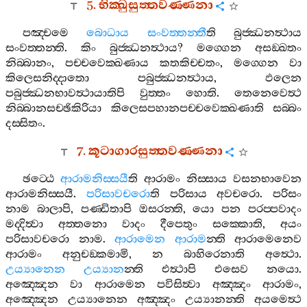
5.
භික‍්ඛුසුත‍්තවණ‍්ණනා
පඤ‍්චමෙ
බොධාය
සංවත‍්තන‍්තී
ති
බුජ‍්ඣනත්‍ථාය
සංවත‍්තන‍්ති
.
කිං
බුජ‍්ඣනත්‍ථාය
?
මග‍්ගෙන
අසඞ‍්ඛතං
නිබ‍්බානං
,
පච‍්චවෙක‍්ඛණාය
කතකිච‍්චතං
,
මග‍්ගෙන
වා
කිලෙසනිද‍්දාතො
පබුජ‍්ඣනත්‍ථාය
,
ඵලෙන
පබුජ‍්ඣනභාවත්‍ථායාතිපි
වුත‍්තං
හොති
.
තෙනෙවෙත්‍ථ
නිබ‍්බානසච‍්ඡිකිරියා
කිලෙසපහානපච‍්චවෙක‍්ඛණාති
සබ‍්බං
දස‍්සිතං
.
7.
කූටාගාරසුත‍්තවණ‍්ණනා
ඡට‍්ඨෙ
ආරාමනිස‍්සයී
ති
ආරාමං
නිස‍්සාය
වසනභාවෙන
ආරාමනිස‍්සයී
.
පරිසාවචරො
ති
පරිසාය
අවචරො
.
පරිසං
නාම
බාලාපි
,
පණ‍්ඩිතාපි
ඔසරන‍්ති
,
යො
පන
පරප‍්පවාදං
මද‍්දිත්‍වා
අත‍්තනො
වාදං
දීපෙතුං
සක‍්කොති
,
අයං
පරිසාවචරො
නාම
.
ආරාමෙන
ආරාම
න‍්ති
ආරාමෙනෙව
ආරාමං
අනුචඞ‍්කමාමි
,
න
බාහිරෙනාති
අත්‍ථො
.
උය්‍යානෙන
උය්‍යාන
න‍්ති
එත්‍ථාපි
එසෙව
නයො
.
අඤ‍්ඤෙන
වා
ආරාමෙන
පවිසිත්‍වා
අඤ‍්ඤං
ආරාමං
,
අඤ‍්ඤෙන
උය්‍යානෙන
අඤ‍්ඤං
උය්‍යානන‍්ති
අයමෙත්‍ථ