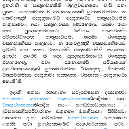
ඉතරානි
ඡ
පාතුභවන‍්තීති
බහුලවචනතො
චාපි
එතං
යුත‍්තං
.
පාතුභාවස‍්ස
ච
අත්‍ථභෙදතොපි
යුත‍්තමෙවෙතං
.
න
කෙවලඤ‍්හි
පාතුභූතමෙව
පාතුභාවො
,
පාතුභාවයතීති
පාතුභාවො
.
අයං
පාතුභාවස‍්ස
අත්‍ථභෙදො
.
යස‍්මා
යො
සො
පුඤ‍්ඤසම‍්භාරො
රාජානං
චක‍්කවත‍්තිං
පටිසන්‍ධිවසෙන
පාතුභාවයති
,
තස‍්මා
රඤ‍්ඤො
චක‍්කවත‍්තිස‍්ස
පාතුභාවා
.
න
කෙවලඤ‍්හි
චක‍්කවත‍්තියෙව
,
ඉමානි
පන
සත‍්ත
රතනානිපි
පාතුභවන‍්තීති
අයමෙත්‍ථ
අත්‍ථො
.
යථෙව
හි
සො
පුඤ‍්ඤසම‍්භාරො
රඤ‍්ඤො
ජනකහෙතු
,
එවං
රතනානම‍්පි
පරියායෙන
උපනිස‍්සයහෙතූති
යුත‍්තමෙවෙතං
“
රඤ‍්ඤො
,
භික‍්ඛවෙ
,
චක‍්කවත‍්තිස‍්ස
පාතුභාවා
සත‍්තන‍්නං
රතනානං
පාතුභාවො
හොතී
”
ති
.
ඉදානි
තෙසං
රතනානං
සරූපවසෙන
දස‍්සනත්‍ථං
කතමෙසං
සත‍්තන‍්නං
චක‍්කරතනස‍්සා
තිආදිමාහ
.
තත්‍ථ
චක‍්කරතනස‍්සා
තිආදීසු
අයං
සඞ‍්ඛෙපාධිප‍්පායො
–
ද‍්විසහස‍්සදීපපරිවාරානං
චතුන‍්නං
මහාදීපානං
සිරිවිභවං
ගහෙත්‍වා
දාතුං
සමත්‍ථස‍්ස
චක‍්කරතනස‍්ස
පාතුභාවො
හොති
,
තථා
පුරෙභත‍්තමෙව
සාගරපරියන‍්තං
පථවිං