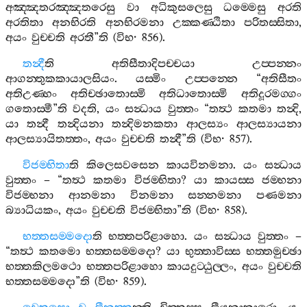
අඤ‍්ඤතරඤ‍්ඤතරෙසු
වා
අධිකුසලෙසු
ධම‍්මෙසු
අරති
අරතිතා
අනභිරති
අනභිරමනා
උක‍්කණ‍්ඨිතා
පරිතස‍්සිතා
,
අයං
වුච‍්චති
අරතී
”
ති
(
විභ
· 856).
තන්‍දී
ති
අතිසීතාදිපච‍්චයා
උප‍්පන‍්නං
ආගන‍්තුකකායාලසියං
.
යස‍්මිං
උප‍්පන‍්නෙ
“
අතිසීතං
අතිඋණ‍්හං
අතිච‍්ඡාතොස‍්මි
අතිධාතොස‍්මි
අතිදූරමග‍්ගං
ගතොස‍්මී
”
ති
වදති
,
යං
සන්‍ධාය
වුත‍්තං
“
තත්‍ථ
කතමා
තන්‍දි
,
යා
තන්‍දී
තන්‍දියනා
තන්‍දිමනකතා
ආලස්‍යං
ආලස්‍යායනා
ආලස්‍යායිතත‍්තං
,
අයං
වුච‍්චති
තන්‍දී
”
ති
(
විභ
· 857).
විජම‍්භිතා
ති
කිලෙසවසෙන
කායවිනමනා
.
යං
සන්‍ධාය
වුත‍්තං
– “
තත්‍ථ
කතමා
විජම‍්භිතා
?
යා
කායස‍්ස
ජම‍්භනා
විජම‍්භනා
ආනමනා
විනමනා
සන‍්නමනා
පණමනා
බ්‍යාධියකං
,
අයං
වුච‍්චති
විජම‍්භිතා
”
ති
(
විභ
· 858).
භත‍්තසම‍්මදො
ති
භත‍්තපරිළාහො
.
යං
සන්‍ධාය
වුත‍්තං
–
“
තත්‍ථ
කතමො
භත‍්තසම‍්මදො
?
යා
භුත‍්තාවිස‍්ස
භත‍්තමුච‍්ඡා
භත‍්තකිලමථො
භත‍්තපරිළාහො
කායදුට‍්ඨුල‍්ලං
,
අයං
වුච‍්චති
භත‍්තසම‍්මදො
”
ති
(
විභ
· 859).