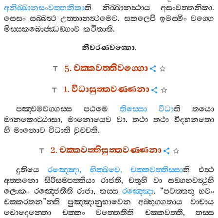
අනිබ‍්බානසංවත‍්තනිකා
ති
නිබ‍්බානත්‍ථාය
අසංවත‍්තනිකා
.
සෙසං
සබ‍්බත්‍ථ
උත‍්තානත්‍ථමෙව
.
සකලෙපි
ඉමස‍්මිං
වග‍්ගෙ
මිස‍්සකබොජ‍්ඣඞ‍්ගාව
කථිතාති
.
නීවරණවග‍්ගො
.
5.
චක‍්කවත‍්තිවග‍්ගො
1.
විධාසුත‍්තවණ‍්ණනා
පඤ‍්චමවග‍්ගස‍්ස
පඨමෙ
තිස‍්සො
විධා
ති
තයො
මානකොට‍්ඨාසා
,
මානොයෙව
වා
.
තථා
තථා
විදහනතො
හි
මානොව
විධාති
වුච‍්චති
.
2.
චක‍්කවත‍්තිසුත‍්තවණ‍්ණනා
දුතියෙ
රඤ‍්ඤො
,
භික‍්ඛවෙ
,
චක‍්කවත‍්තිස‍්සා
ති
එත්‍ථ
අත‍්තනො
සිරිසම‍්පත‍්තියා
රාජති
,
චතූහි
වා
සඞ‍්ගහවත්‍ථූහි
ලොකං
රඤ‍්ජෙතීති
රාජා
,
තස‍්ස
රඤ‍්ඤො
. “
පවත‍්තතු
භවං
චක‍්කරතන
”
න‍්ති
පුඤ‍්ඤානුභාවෙන
අබ‍්භුග‍්ගතාය
වාචාය
චොදෙන‍්තො
චක‍්කං
වත‍්තෙතීති
චක‍්කවත‍්තී
,
තස‍්ස