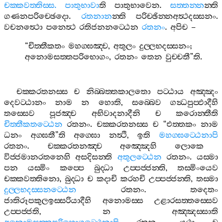
චක‍්කවත‍්තිස‍්ස
.
පාතුභාවා
ති
පාතුභාවෙන
.
සත‍්තන‍්න
න‍්ති
ගණනපරිච‍්ඡෙදො
.
රතනාන
න‍්ති
පරිච‍්ඡින‍්නඅත්‍ථදස‍්සනං
.
වචනත්‍ථො
පනෙත්‍ථ
රතිජනනට‍්ඨෙන
රතනං
.
අපිච
–
“
චිත‍්තීකතං
මහග‍්ඝඤ‍්ච
,
අතුලං
දුල‍්ලභදස‍්සනං
;
අනොමසත‍්තපරිභොගං
,
රතනං
තෙන
වුච‍්චතී
”
ති
.
චක‍්කරතනස‍්ස
ච
නිබ‍්බත‍්තකාලතො
පට‍්ඨාය
අඤ‍්ඤං
දෙවට‍්ඨානං
නාම
න
හොති
,
සබ‍්බෙව
ගන්‍ධපුප‍්ඵාදීහි
තස‍්සෙව
පූජඤ‍්ච
අභිවාදනාදීනි
ච
කරොන‍්තීති
චිත‍්තීකතට‍්ඨෙන
රතනං
.
චක‍්කරතනස‍්ස
ච
“
එත‍්තකං
නාම
ධනං
අග‍්ඝතී
”
ති
අග‍්ඝො
නත්‍ථි
,
ඉති
මහග‍්ඝට‍්ඨෙනාපි
රතනං
.
චක‍්කරතනඤ‍්ච
අඤ‍්ඤෙහි
ලොකෙ
විජ‍්ජමානරතනෙහි
අසදිසන‍්ති
අතුලට‍්ඨෙන
රතනං
.
යස‍්මා
පන
යස‍්මිං
කප‍්පෙ
බුද‍්ධා
උප‍්පජ‍්ජන‍්ති
,
තස‍්මිංයෙව
චක‍්කවත‍්තිනො
,
බුද‍්ධා
ච
කදාචි
කරහචි
උප‍්පජ‍්ජන‍්ති
,
තස‍්මා
දුල‍්ලභදස‍්සනට‍්ඨෙන
රතනං
.
තදෙතං
ජාතිරූපකුලඉස‍්සරියාදීහි
අනොමස‍්ස
උළාරසත‍්තස‍්සෙව
උප‍්පජ‍්ජති
,
න
අඤ‍්ඤස‍්සාති