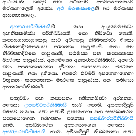
ආරාධෙති
,
තඤ‍්ච
ඛො
පටිකච‍්ච
,
අසම‍්පත‍්තෙයෙව
මරණකාලෙති
අත්‍ථො
.
අථ
මරණකාලෙ
ති
අථ
මරණස‍්ස
ආසන‍්නකාලෙ
.
අන‍්තරාපරිනිබ‍්බායී
ති
යො
ආයුවෙමජ‍්ඣං
අනතික‍්කමිත්‍වා
පරිනිබ‍්බායති
,
සො
තිවිධො
හොති
.
කප‍්පසහස‍්සායුකෙසු
තාව
අවිහෙසු
නිබ‍්බත‍්තිත්‍වා
එකො
නිබ‍්බත‍්තදිවසෙයෙව
අරහත‍්තං
පාපුණාති
.
නො
චෙ
නිබ‍්බත‍්තදිවසෙ
පාපුණාති
,
පඨමස‍්ස
පන
කප‍්පසතස‍්ස
මත්‍ථකෙ
පාපුණාති
.
අයමෙකො
අන‍්තරාපරිනිබ‍්බායී
.
අපරො
එවං
අසක‍්කොන‍්තො
ද‍්වින‍්නං
කප‍්පසතානං
මත්‍ථකෙ
පාපුණාති
,
අයං
දුතියො
.
අපරො
එවම‍්පි
අසක‍්කොන‍්තො
චතුන‍්නං
කප‍්පසතානං
මත්‍ථකෙ
පාපුණාති
,
අයං
තතියො
අන‍්තරාපරිනිබ‍්බායී
.
පඤ‍්චමං
පන
කප‍්පසතං
අතික‍්කමිත්‍වා
අරහත‍්තං
පත‍්තො
උපහච‍්චපරිනිබ‍්බායී
නාම
හොති
.
අතප‍්පාදීසුපි
එසෙව
නයො
.
යත්‍ථ
කත්‍ථචි
උප‍්පන‍්නො
පන
සසඞ‍්ඛාරෙන
සප‍්පයොගෙන
අරහත‍්තං
පත‍්තො
සසඞ‍්ඛාරපරිනිබ‍්බායී
නාම
,
අසඞ‍්ඛාරෙන
අප‍්පයොගෙන
පත‍්තො
අසඞ‍්ඛාරපරිනිබ‍්බායී
නාම
.
අවිහාදීසුපි
නිබ‍්බත‍්තො
තත්‍ථ