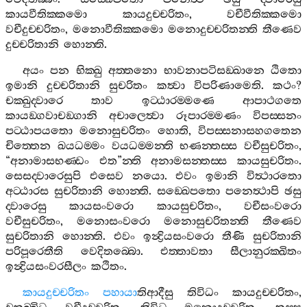
කායවීතික‍්කමො
කායදුච‍්චරිතං
,
වචීවීතික‍්කමො
වචීදුච‍්චරිතං
,
මනොවීතික‍්කමො
මනොදුච‍්චරිතන‍්ති
තීණෙව
දුච‍්චරිතානි
හොන‍්ති
.
අයං
පන
භික‍්ඛු
අත‍්තනො
භාවනාපටිසඞ‍්ඛානෙ
ඨිතො
ඉමානි
දුච‍්චරිතානි
සුචරිතං
කත්‍වා
විපරිණාමෙති
.
කථං
?
චක‍්ඛුද‍්වාරෙ
තාව
ඉට‍්ඨාරම‍්මණෙ
ආපාථගතෙ
කායඞ‍්ගවාචඞ‍්ගානි
අචාලෙත්‍වා
රූපාරම‍්මණං
විපස‍්සනං
පට‍්ඨාපයතො
මනොසුචරිතං
හොති
,
විපස‍්සනාසහගතෙන
චිත‍්තෙන
ඛයධම‍්මං
වයධම‍්මන‍්ති
භණන‍්තස‍්ස
වචීසුචරිතං
,
“
අනාමාසභණ‍්ඩං
එත
”
න‍්ති
අනාමසන‍්තස‍්ස
කායසුචරිතං
.
සෙසද‍්වාරෙසුපි
එසෙව
නයො
.
එවං
ඉමානි
විත්‍ථාරතො
අට‍්ඨාරස
සුචරිතානි
හොන‍්ති
.
සඞ‍්ඛෙපතො
පනෙත්‍ථාපි
ඡසු
ද‍්වාරෙසු
කායසංවරො
කායසුචරිතං
,
වචීසංවරො
වචීසුචරිතං
,
මනොසංවරො
මනොසුචරිතන‍්ති
තීණෙව
සුචරිතානි
හොන‍්ති
.
එවං
ඉන්‍ද්‍රියසංවරො
තීණි
සුචරිතානි
පරිපූරෙතීති
වෙදිතබ‍්බො
.
එත‍්තාවතා
සීලානුරක‍්ඛිතං
ඉන්‍ද්‍රියසංවරසීලං
කථිතං
.
කායදුච‍්චරිතං
පහායා
තිආදීසු
තිවිධං
කායදුච‍්චරිතං
,