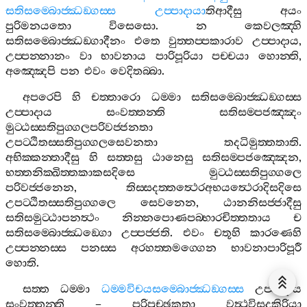
සතිසම‍්බොජ‍්ඣඞ‍්ගස‍්ස
උප‍්පාදායා
තිආදීසු
අයං
පුරිමනයතො
විසෙසො
.
න
කෙවලඤ‍්හි
සතිසම‍්බොජ‍්ඣඞ‍්ගාදීනං
එතෙ
වුත‍්තප‍්පකාරාව
උප‍්පාදාය
,
උප‍්පන‍්නානං
වා
භාවනාය
පාරිපූරියා
පච‍්චයා
හොන‍්ති
,
අඤ‍්ඤෙපි
පන
එවං
වෙදිතබ‍්බා
.
අපරෙපි
හි
චත‍්තාරො
ධම‍්මා
සතිසම‍්බොජ‍්ඣඞ‍්ගස‍්ස
උප‍්පාදාය
සංවත‍්තන‍්ති
සතිසම‍්පජඤ‍්ඤං
මුට‍්ඨස‍්සතිපුග‍්ගලපරිවජ‍්ජනතා
උපට‍්ඨිතස‍්සතිපුග‍්ගලසෙවනතා
තදධිමුත‍්තතාති
.
අභික‍්කන‍්තාදීසු
හි
සත‍්තසු
ඨානෙසු
සතිසම‍්පජඤ‍්ඤෙන
,
භත‍්තනික‍්ඛිත‍්තකාකසදිසෙ
මුට‍්ඨස‍්සතිපුග‍්ගලෙ
පරිවජ‍්ජනෙන
,
තිස‍්සදත‍්තත්‍ථෙරඅභයත්‍ථෙරාදිසදිසෙ
උපට‍්ඨිතස‍්සතිපුග‍්ගලෙ
සෙවනෙන
,
ඨානනිසජ‍්ජාදීසු
සතිසමුට‍්ඨාපනත්‍ථං
නින‍්නපොණපබ‍්භාරචිත‍්තතාය
ච
සතිසම‍්බොජ‍්ඣඞ‍්ගො
උප‍්පජ‍්ජති
.
එවං
චතූහි
කාරණෙහි
උප‍්පන‍්නස‍්ස
පනස‍්ස
අරහත‍්තමග‍්ගෙන
භාවනාපාරිපූරී
හොති
.
සත‍්ත
ධම‍්මා
ධම‍්මවිචයසම‍්බොජ‍්ඣඞ‍්ගස‍්ස
උප‍්පාදාය
සංවත‍්තන‍්ති
–
පරිපුච‍්ඡකතා
වත්‍ථුවිසදකිරියා