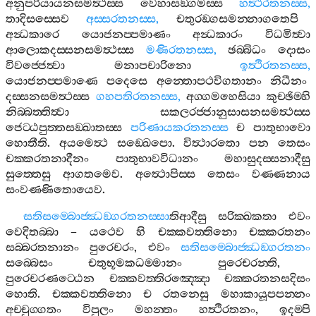
අනුපරියායනසමත්‍ථස‍්ස
වෙහාසඞ‍්ගමස‍්ස
හත්‍ථිරතනස‍්ස
,
තාදිසස‍්සෙව
අස‍්සරතනස‍්ස
,
චතුරඞ‍්ගසමන‍්නාගතෙපි
අන්‍ධකාරෙ
යොජනප‍්පමාණං
අන්‍ධකාරං
විධමිත්‍වා
ආලොකදස‍්සනසමත්‍ථස‍්ස
මණිරතනස‍්ස
,
ඡබ‍්බිධං
දොසං
විවජ‍්ජෙත්‍වා
මනාපචාරිනො
ඉත්‍ථිරතනස‍්ස
,
යොජනප‍්පමාණෙ
පදෙසෙ
අන‍්තොපථවිගතානං
නිධීනං
දස‍්සනසමත්‍ථස‍්ස
ගහපතිරතනස‍්ස
,
අග‍්ගමහෙසියා
කුච‍්ඡිම‍්හි
නිබ‍්බත‍්තිත්‍වා
සකලරජ‍්ජානුසාසනසමත්‍ථස‍්ස
ජෙට‍්ඨපුත‍්තසඞ‍්ඛාතස‍්ස
පරිණායකරතනස‍්ස
ච
පාතුභාවො
හොතීති
.
අයමෙත්‍ථ
සඞ‍්ඛෙපො
.
විත්‍ථාරතො
පන
තෙසං
චක‍්කරතනාදීනං
පාතුභාවවිධානං
මහාසුදස‍්සනාදීසු
සුත‍්තෙසු
ආගතමෙව
.
අත්‍ථොපිස‍්ස
තෙසං
වණ‍්ණනාය
සංවණ‍්ණිතොයෙව
.
සතිසම‍්බොජ‍්ඣඞ‍්ගරතනස‍්සා
තිආදීසු
සරික‍්ඛකතා
එවං
වෙදිතබ‍්බා
–
යථෙව
හි
චක‍්කවත‍්තිනො
චක‍්කරතනං
සබ‍්බරතනානං
පුරෙචරං
,
එවං
සතිසම‍්බොජ‍්ඣඞ‍්ගරතනං
සබ‍්බෙසං
චතුභූමකධම‍්මානං
පුරෙචරන‍්ති
,
පුරෙචරණට‍්ඨෙන
චක‍්කවත‍්තිරඤ‍්ඤො
චක‍්කරතනසදිසං
හොති
.
චක‍්කවත‍්තිනො
ච
රතනෙසු
මහාකායූපපන‍්නං
අච‍්චුග‍්ගතං
විපුලං
මහන‍්තං
හත්‍ථිරතනං
,
ඉදම‍්පි