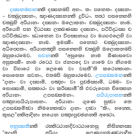
දස‍්සනම‍්පාහ
න‍්ති
දස‍්සනම‍්පි
අහං
.
තං
පනෙතං
දස‍්සනං
–
චක‍්ඛුදස‍්සනං
,
ඤාණදස‍්සනන‍්ති
දුවිධං
.
තත්‍ථ
පසන‍්නෙහි
චක‍්ඛූහි
අරියානං
දස‍්සනං
ඔලොකනං
චක‍්ඛුදස‍්සනං
නාම
.
අරියෙහි
පන
දිට‍්ඨස‍්ස
ලක‍්ඛණස‍්ස
දස‍්සනං
,
පටිවිද‍්ධස‍්ස
ච
පටිවිජ‍්ඣනං
ඣානෙන
වා
විපස‍්සනාය
වා
මග‍්ගඵලෙහි
වා
ඤාණදස‍්සනං
නාම
.
ඉමස‍්මිං
පනෙත්‍ථ
චක‍්ඛුදස‍්සනං
අධිප‍්පෙතං
.
අරියානඤ‍්හි
පසන‍්නෙහි
චක‍්ඛූහි
ඔලොකනම‍්පි
බහුකාරමෙව
.
සවන
න‍්ති
“
අසුකො
නාම
ඛීණාසවො
අසුකස‍්මිං
නාම
රට‍්ඨෙ
වා
ජනපදෙ
වා
ගාමෙ
වා
නිගමෙ
වා
විහාරෙ
වා
ලෙණෙ
වා
වසතී
”
ති
කථෙන‍්තානං
සොතෙන
සවනං
,
එතම‍්පි
බහුකාරමෙව
.
උපසඞ‍්කමන
න‍්ති
“
දානං
වා
දස‍්සාමි
,
පඤ‍්හං
වා
පුච‍්ඡිස‍්සාමි
,
ධම‍්මං
වා
සොස‍්සාමි
,
සක‍්කාරං
වා
කරිස‍්සාමී
”
ති
එවරූපෙන
චිත‍්තෙන
අරියානං
උපසඞ‍්කමනං
.
පයිරුපාසන
න‍්ති
පඤ‍්හාපයිරුපාසනං
.
අරියානං
ගුණෙ
සුත්‍වා
තෙ
උපසඞ‍්කමිත්‍වා
නිමන‍්තෙත්‍වා
දානං
දත්‍වා
“
කිං
,
භන‍්තෙ
,
කුසල
”
න‍්තිආදිනා
නයෙන
පඤ‍්හපුච‍්ඡනන‍්ති
අත්‍ථො
.
අනුස‍්සති
න‍්ති
රත‍්තිට‍්ඨානදිවාට‍්ඨානෙසු
නිසින‍්නස‍්ස
“
ඉදානි
අරියා
ලෙණගුහමණ‍්ඩපාදීසු