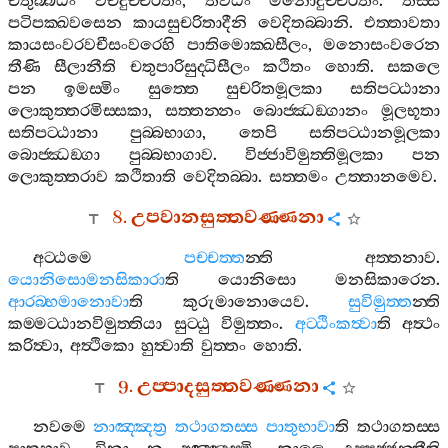
චතුබ‍්බිධං
වචීදුච‍්චරිතං
,
තිවිධං
මනොදුච‍්චරිතං
.
තස‍්ස
පටිපක‍්ඛවසෙන
කායසුචරිතාදීනි
වෙදිතබ‍්බානි
.
එත‍්තාවතා
කායසංවරවචීසංවරෙහි
පාතිමොක‍්ඛසීලං
,
මනොසංවරෙන
තීණි
සීලානීති
චතුපාරිසුද‍්ධිසීලං
කථිතං
හොති
.
සකලෙ
පන
ඉමස‍්මිං
සුත‍්තෙ
සුචරිතමූලකා
සතිපට‍්ඨානා
ලොකුත‍්තරමිස‍්සකා
,
සත‍්තන‍්නං
බොජ‍්ඣඞ‍්ගානං
මූලභූතා
සතිපට‍්ඨානා
පුබ‍්බභාගා
,
තෙපි
සතිපට‍්ඨානමූලකා
බොජ‍්ඣඞ‍්ගා
පුබ‍්බභාගාව
.
විජ‍්ජාවිමුත‍්තිමූලකා
පන
ලොකුත‍්තරාව
කථිතාති
වෙදිතබ‍්බා
.
සත‍්තමං
උත‍්තානමෙව
.
8.
උපවානසුත‍්තවණ‍්ණනා
අට‍්ඨමෙ
පච‍්චත‍්ත
න‍්ති
අත‍්තනාව
.
යොනිසොමනසිකාරා
ති
යොනිසො
මනසිකාරෙන
.
ආරබ‍්භමානොවා
ති
කුරුමානොයෙව
.
සුවිමුත‍්ත
න‍්ති
කම‍්මට‍්ඨානවිමුත‍්තියා
සුට‍්ඨු
විමුත‍්තං
.
අට‍්ඨිංකත්‍වා
ති
අත්‍ථං
කරිත්‍වා
,
අත්‍ථිකො
හුත්‍වාති
වුත‍්තං
හොති
.
9.
උප‍්පාදසුත‍්තවණ‍්ණනා
නවමෙ
නාඤ‍්ඤත්‍ර
තථාගතස‍්ස
පාතුභාවා
ති
තථාගතස‍්ස