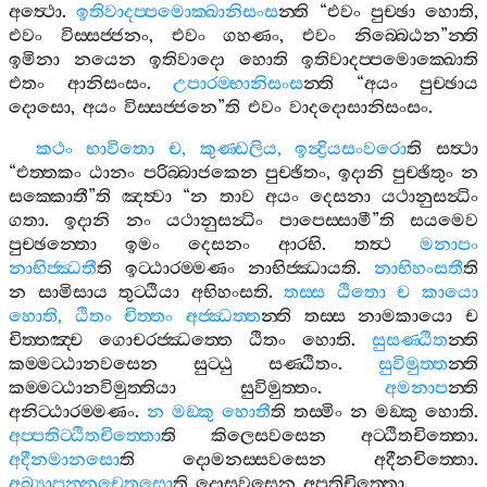
අත්‍ථො
.
ඉතිවාදප‍්පමොක‍්ඛානිසංස
න‍්ති
“
එවං
පුච‍්ඡා
හොති
,
එවං
විස‍්සජ‍්ජනං
,
එවං
ගහණං
,
එවං
නිබ‍්බෙඨන
”
න‍්ති
ඉමිනා
නයෙන
ඉතිවාදො
හොති
ඉතිවාදප‍්පමොක‍්ඛොති
එතං
ආනිසංසං
.
උපාරම‍්භානිසංස
න‍්ති
“
අයං
පුච‍්ඡාය
දොසො
,
අයං
විස‍්සජ‍්ජනෙ
”
ති
එවං
වාදදොසානිසංසං
.
කථං
භාවිතො
ච
,
කුණ‍්ඩලිය
,
ඉන්‍ද්‍රියසංවරො
ති
සත්‍ථා
“
එත‍්තකං
ඨානං
පරිබ‍්බාජකෙන
පුච‍්ඡිතං
,
ඉදානි
පුච‍්ඡිතුං
න
සක‍්කොතී
”
ති
ඤත්‍වා
“
න
තාව
අයං
දෙසනා
යථානුසන්‍ධිං
ගතා
.
ඉදානි
නං
යථානුසන්‍ධිං
පාපෙස‍්සාමී
”
ති
සයමෙව
පුච‍්ඡන‍්තො
ඉමං
දෙසනං
ආරභි
.
තත්‍ථ
මනාපං
නාභිජ‍්ඣතී
ති
ඉට‍්ඨාරම‍්මණං
නාභිජ‍්ඣායති
.
නාභිහංසතී
ති
න
සාමිසාය
තුට‍්ඨියා
අභිහංසති
.
තස‍්ස
ඨිතො
ච
කායො
හොති
,
ඨිතං
චිත‍්තං
අජ‍්ඣත‍්ත
න‍්ති
තස‍්ස
නාමකායො
ච
චිත‍්තඤ‍්ච
ගොචරජ‍්ඣත‍්තෙ
ඨිතං
හොති
.
සුසණ‍්ඨිත
න‍්ති
කම‍්මට‍්ඨානවසෙන
සුට‍්ඨු
සණ‍්ඨිතං
.
සුවිමුත‍්ත
න‍්ති
කම‍්මට‍්ඨානවිමුත‍්තියා
සුවිමුත‍්තං
.
අමනාප
න‍්ති
අනිට‍්ඨාරම‍්මණං
.
න
මඞ‍්කු
හොතී
ති
තස‍්මිං
න
මඞ‍්කු
හොති
.
අප‍්පතිට‍්ඨිතචිත‍්තො
ති
කිලෙසවසෙන
අට‍්ඨිතචිත‍්තො
.
අදීනමානසො
ති
දොමනස‍්සවසෙන
අදීනචිත‍්තො
.
අබ්‍යාපන‍්නචෙතසො
ති
දොසවසෙන
අපූතිචිත‍්තො
.