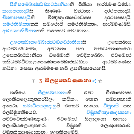
පීතිසම‍්බොජ‍්ඣඞ‍්ගට‍්ඨානීයා
ති
පීතියා
ආරම‍්මණධම‍්මා
.
කායපස‍්සද‍්ධී
ති
තිණ‍්ණං
ඛන්‍ධානං
දරථපස‍්සද‍්ධි
.
චිත‍්තපස‍්සද‍්ධී
ති
විඤ‍්ඤාණක‍්ඛන්‍ධස‍්ස
දරථපස‍්සද‍්ධි
.
සමථනිමිත‍්ත
න‍්ති
සමථොපි
සමථනිමිත‍්තං
,
ආරම‍්මණම‍්පි
.
අබ්‍යග‍්ගනිමිත‍්ත
න‍්ති
තස‍්සෙව
වෙවචනං
.
උපෙක‍්ඛාසම‍්බොජ‍්ඣඞ‍්ගට‍්ඨානීයා
ති
උපෙක‍්ඛාය
ආරම‍්මණධම‍්මා
,
අත්‍ථතො
පන
මජ‍්ඣත‍්තාකාරො
උපෙක‍්ඛාට‍්ඨානීයා
ධම‍්මොති
වෙදිතබ‍්බො
.
එවමෙත්‍ථ
සතිධම‍්මවිචයඋපෙක‍්ඛාසම‍්බොජ‍්ඣඞ‍්ගා
ආරම‍්මණෙන
කථිතා
,
සෙසා
ආරම‍්මණෙනපි
උපනිස‍්සයෙනපි
.
3.
සීලසුත‍්තවණ‍්ණනා
තතියෙ
සීලසම‍්පන‍්නා
ති
එත්‍ථ
ඛීණාසවස‍්ස
ලොකියලොකුත‍්තරසීලං
කථිතං
,
තෙන
සම‍්පන‍්නාති
අත්‍ථො
.
සමාධිපඤ‍්ඤාසු
පි
එසෙව
නයො
.
විමුත‍්ති
පන
ඵලවිමුත‍්තියෙව
.
විමුත‍්තිඤාණදස‍්සනං
පච‍්චවෙක‍්ඛණඤාණං
.
එවමෙත්‍ථ
සීලාදයො
තයො
ලොකියලොකුත‍්තරා
,
විමුත‍්ති
ලොකුත‍්තරාව
,
විමුත‍්තිඤාණදස‍්සනං
ලොකියමෙව
.