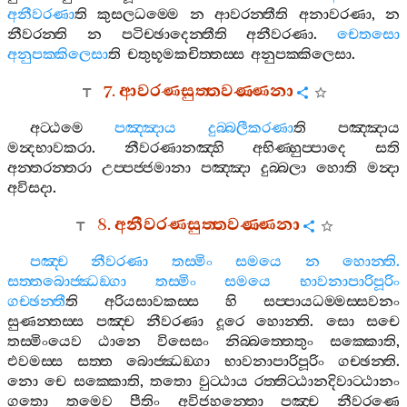
අනීවරණා
ති
කුසලධම‍්මෙ
න
ආවරන‍්තීති
අනාවරණා
,
න
නීවරන‍්ති
න
පටිච‍්ඡාදෙන‍්තීති
අනීවරණා
.
චෙතසො
අනුපක‍්කිලෙසා
ති
චතුභූමකචිත‍්තස‍්ස
අනුපක‍්කිලෙසා
.
7.
ආවරණසුත‍්තවණ‍්ණනා
අට‍්ඨමෙ
පඤ‍්ඤාය
දුබ‍්බලීකරණා
ති
පඤ‍්ඤාය
මන්‍දභාවකරා
.
නීවරණානඤ‍්හි
අභිණ‍්හුප‍්පාදෙ
සති
අන‍්තරන‍්තරා
උප‍්පජ‍්ජමානා
පඤ‍්ඤා
දුබ‍්බලා
හොති
මන්‍දා
අවිසදා
.
8.
අනීවරණසුත‍්තවණ‍්ණනා
පඤ‍්ච
නීවරණා
තස‍්මිං
සමයෙ
න
හොන‍්ති
.
සත‍්තබොජ‍්ඣඞ‍්ගා
තස‍්මිං
සමයෙ
භාවනාපාරිපූරිං
ගච‍්ඡන‍්තී
ති
අරියසාවකස‍්ස
හි
සප‍්පායධම‍්මස‍්සවනං
සුණන‍්තස‍්ස
පඤ‍්ච
නීවරණා
දූරෙ
හොන‍්ති
.
සො
සචෙ
තස‍්මිංයෙව
ඨානෙ
විසෙසං
නිබ‍්බත‍්තෙතුං
සක‍්කොති
,
එවමස‍්ස
සත‍්ත
බොජ‍්ඣඞ‍්ගා
භාවනාපාරිපූරිං
ගච‍්ඡන‍්ති
.
නො
චෙ
සක‍්කොති
,
තතො
වුට‍්ඨාය
රත‍්තිට‍්ඨානදිවාට‍්ඨානං
ගතො
තමෙව
පීතිං
අවිජහන‍්තො
පඤ‍්ච
නීවරණෙ