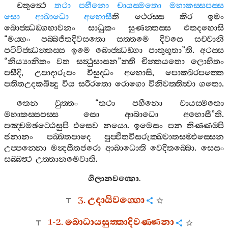
චතුත්‍ථෙ
තථා
පහීනො
චායස‍්මතො
මහාකස‍්සපස‍්ස
සො
ආබාධො
අහොසී
ති
ථෙරස‍්ස
කිර
ඉමං
බොජ‍්ඣඞ‍්ගභාවනං
සාධුකං
සුණන‍්තස‍්ස
එතදහොසි
“
මය‍්හං
පබ‍්බජිතදිවසතො
සත‍්තමෙ
දිවසෙ
සච‍්චානි
පටිවිජ‍්ඣන‍්තස‍්ස
ඉමෙ
බොජ‍්ඣඞ‍්ගා
පාතුභූතා
”
ති
.
අථස‍්ස
“
නිය්‍යානිකං
වත
සත්‍ථුසාසන
”
න‍්ති
චින‍්තයතො
ලොහිතං
පසීදි
,
උපාදාරූපං
විසුද‍්ධං
අහොසි
,
පොක‍්ඛරපත‍්තෙ
පතිතඋදකබින්‍දු
විය
සරීරතො
රොගො
විනිවත‍්තිත්‍වා
ගතො
.
තෙන
වුත‍්තං
“
තථා
පහීනො
චායස‍්මතො
මහාකස‍්සපස‍්ස
සො
ආබාධො
අහොසී
”
ති
.
පඤ‍්චමඡට‍්ඨෙසුපි
එසෙව
නයො
.
ඉමෙසං
පන
තිණ‍්ණම‍්පි
ජනානං
පබ‍්බතපාදෙ
පුප‍්ඵිතවිසරුක‍්ඛවාතසම‍්ඵස‍්සෙන
උප‍්පන‍්නො
මන්‍දසීතජරො
ආබාධොති
වෙදිතබ‍්බො
.
සෙසං
සබ‍්බත්‍ථ
උත‍්තානමෙවාති
.
ගිලානවග‍්ගො
.
3.
උදායිවග‍්ගො
1-2.
බොධායසුත‍්තාදිවණ‍්ණනා