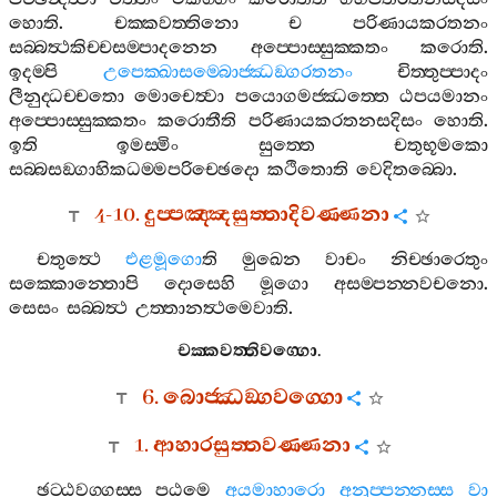
හොති
.
චක‍්කවත‍්තිනො
ච
පරිණායකරතනං
සබ‍්බත්‍ථකිච‍්චසම‍්පාදනෙන
අප‍්පොස‍්සුක‍්කතං
කරොති
.
ඉදම‍්පි
උපෙක‍්ඛාසම‍්බොජ‍්ඣඞ‍්ගරතනං
චිත‍්තුප‍්පාදං
ලීනුද‍්ධච‍්චතො
මොචෙත්‍වා
පයොගමජ‍්ඣත‍්තෙ
ඨපයමානං
අප‍්පොස‍්සුක‍්කතං
කරොතීති
පරිණායකරතනසදිසං
හොති
.
ඉති
ඉමස‍්මිං
සුත‍්තෙ
චතුභූමකො
සබ‍්බසඞ‍්ගාහිකධම‍්මපරිච‍්ඡෙදො
කථිතොති
වෙදිතබ‍්බො
.
4-10.
දුප‍්පඤ‍්ඤසුත‍්තාදිවණ‍්ණනා
චතුත්‍ථෙ
එළමූගො
ති
මුඛෙන
වාචං
නිච‍්ඡාරෙතුං
සක‍්කොන‍්තොපි
දොසෙහි
මූගො
අසම‍්පන‍්නවචනො
.
සෙසං
සබ‍්බත්‍ථ
උත‍්තානත්‍ථමෙවාති
.
චක‍්කවත‍්තිවග‍්ගො
.
6.
බොජ‍්ඣඞ‍්ගවග‍්ගො
1.
ආහාරසුත‍්තවණ‍්ණනා
ඡට‍්ඨවග‍්ගස‍්ස
පඨමෙ
අයමාහාරො
අනුප‍්පන‍්නස‍්ස
වා