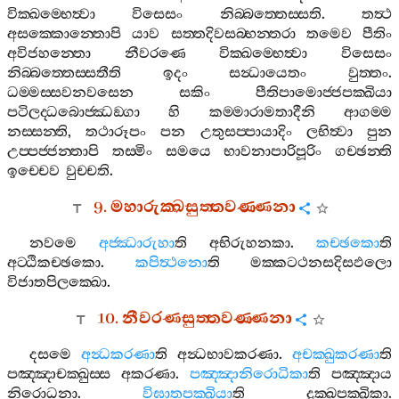
වික‍්ඛම‍්භෙත්‍වා
විසෙසං
නිබ‍්බත‍්තෙස‍්සති
.
තත්‍ථ
අසක‍්කොන‍්තොපි
යාව
සත‍්තදිවසබ‍්භන‍්තරා
තමෙව
පීතිං
අවිජහන‍්තො
නීවරණෙ
වික‍්ඛම‍්භෙත්‍වා
විසෙසං
නිබ‍්බත‍්තෙස‍්සතීති
ඉදං
සන්‍ධායෙතං
වුත‍්තං
.
ධම‍්මස‍්සවනවසෙන
සකිං
පීතිපාමොජ‍්ජපක‍්ඛියා
පටිලද‍්ධබොජ‍්ඣඞ‍්ගා
හි
කම‍්මාරාමතාදීනි
ආගම‍්ම
නස‍්සන‍්ති
,
තථාරූපං
පන
උතුසප‍්පායාදිං
ලභිත්‍වා
පුන
උප‍්පජ‍්ජන‍්තාපි
තස‍්මිං
සමයෙ
භාවනාපාරිපූරිං
ගච‍්ඡන‍්ති
ඉච‍්චෙව
වුච‍්චති
.
9.
මහාරුක‍්ඛසුත‍්තවණ‍්ණනා
නවමෙ
අජ‍්ඣාරුහා
ති
අභිරුහනකා
.
කච‍්ඡකො
ති
අට‍්ඨිකච‍්ඡකො
.
කපිත්‍ථනො
ති
මක‍්කටථනසදිසඵලො
විජාතපිලක‍්ඛො
.
10.
නීවරණසුත‍්තවණ‍්ණනා
දසමෙ
අන්‍ධකරණා
ති
අන්‍ධභාවකරණා
.
අචක‍්ඛුකරණා
ති
පඤ‍්ඤාචක‍්ඛුස‍්ස
අකරණා
.
පඤ‍්ඤානිරොධිකා
ති
පඤ‍්ඤාය
නිරොධනා
.
විඝාතපක‍්ඛියා
ති
දුක‍්ඛපක‍්ඛිකා
.