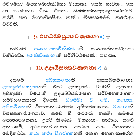
එවමෙත්‍ථ
මග‍්ගබොජ‍්ඣඞ‍්ගා
මිස‍්සකා
.
තෙහි
භාවිතං
,
තෙ
වා
භාවෙත්‍වා
ඨිතං
චිත‍්තං
නිබ‍්බත‍්තිතලොකුත‍්තරමෙව
.
තම‍්පි
පන
මග‍්ගනිස‍්සිතං
කත්‍වා
මිස‍්සකමෙව
කථෙතුං
වට‍්ටති
.
9.
එකධම‍්මසුත‍්තවණ‍්ණනා
නවමෙ
සංයොජනවිනිබන්‍ධා
ති
සංයොජනසඞ‍්ඛාතා
විනිබන්‍ධා
.
අජ‍්ඣොසානා
ති
පරිනිට‍්ඨපෙත්‍වා
ගහණා
.
10.
උදායීසුත‍්තවණ‍්ණනා
දසමෙ
අබහුකතො
ති
අකතබහුමානො
.
උක‍්කුජ‍්ජාවකුජ‍්ජ
න‍්ති
එත්‍ථ
උක‍්කුජ‍්ජං
වුච‍්චති
උදයො
,
අවකුජ‍්ජං
වයොති
උදයබ‍්බයවසෙන
පරිවත‍්තෙන‍්තො
සම‍්මසන‍්තොති
දීපෙති
.
ධම‍්මො
ච
මෙ
,
භන‍්තෙ
,
අභිසමිතො
ති
විපස‍්සනාධම‍්මො
අභිසමාගතො
.
මග‍්ගො
ති
විපස‍්සනාමග‍්ගොව
.
සචෙ
හි
ථෙරො
තස‍්මිං
සමයෙ
සොතාපන‍්නො
,
උපරි
තිණ‍්ණං
මග‍්ගානං
අත්‍ථාය
,
සචෙ
අනාගාමී
,
අරහත‍්තමග‍්ගස‍්ස
අත්‍ථාය
අයං
විපස‍්සනා
වෙදිතබ‍්බා
.
තථා
තථා
විහරන‍්ත
න‍්ති
තෙන
තෙනාකාරෙන