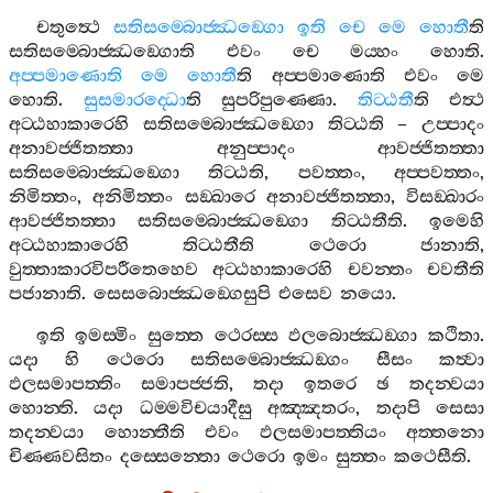
චතුත්‍ථෙ
සතිසම‍්බොජ‍්ඣඞ‍්ගො
ඉති
චෙ
මෙ
හොතී
ති
සතිසම‍්බොජ‍්ඣඞ‍්ගොති
එවං
චෙ
මය‍්හං
හොති
.
අප‍්පමාණොති
මෙ
හොතී
ති
අප‍්පමාණොති
එවං
මෙ
හොති
.
සුසමාරද‍්ධො
ති
සුපරිපුණ‍්ණො
.
තිට‍්ඨතී
ති
එත්‍ථ
අට‍්ඨහාකාරෙහි
සතිසම‍්බොජ‍්ඣඞ‍්ගො
තිට‍්ඨති
–
උප‍්පාදං
අනාවජ‍්ජිතත‍්තා
අනුප‍්පාදං
ආවජ‍්ජිතත‍්තා
සතිසම‍්බොජ‍්ඣඞ‍්ගො
තිට‍්ඨති
,
පවත‍්තං
,
අප‍්පවත‍්තං
,
නිමිත‍්තං
,
අනිමිත‍්තං
සඞ‍්ඛාරෙ
අනාවජ‍්ජිතත‍්තා
,
විසඞ‍්ඛාරං
ආවජ‍්ජිතත‍්තා
සතිසම‍්බොජ‍්ඣඞ‍්ගො
තිට‍්ඨතීති
.
ඉමෙහි
අට‍්ඨහාකාරෙහි
තිට‍්ඨතීති
ථෙරො
ජානාති
,
වුත‍්තාකාරවිපරීතෙහෙව
අට‍්ඨහාකාරෙහි
චවන‍්තං
චවතීති
පජානාති
.
සෙසබොජ‍්ඣඞ‍්ගෙසුපි
එසෙව
නයො
.
ඉති
ඉමස‍්මිං
සුත‍්තෙ
ථෙරස‍්ස
ඵලබොජ‍්ඣඞ‍්ගා
කථිතා
.
යදා
හි
ථෙරො
සතිසම‍්බොජ‍්ඣඞ‍්ගං
සීසං
කත්‍වා
ඵලසමාපත‍්තිං
සමාපජ‍්ජති
,
තදා
ඉතරෙ
ඡ
තදන‍්වයා
හොන‍්ති
.
යදා
ධම‍්මවිචයාදීසු
අඤ‍්ඤතරං
,
තදාපි
සෙසා
තදන‍්වයා
හොන‍්තීති
එවං
ඵලසමාපත‍්තියං
අත‍්තනො
චිණ‍්ණවසිතං
දස‍්සෙන‍්තො
ථෙරො
ඉමං
සුත‍්තං
කථෙසීති
.