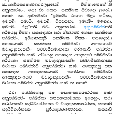
ඣානවිපස‍්සනාමග‍්ගඵලසුඛෙහි
වීතිනාමෙන‍්තී
”
ති
අනුස‍්සරණං
.
යො
වා
තෙසං
සන‍්තිකෙ
ඔවාදො
ලද‍්ධො
හොති
,
තං
ආවජ‍්ජිත්‍වා
“
ඉමස‍්මිං
ඨානෙ
සීලං
කථිතං
,
ඉමස‍්මිං
සමාධි
,
ඉමස‍්මිං
විපස‍්සනා
,
ඉමස‍්මිං
මග‍්ගො
,
ඉමස‍්මිං
ඵල
”
න‍්ති
එවං
අනුස‍්සරණං
.
අනුපබ‍්බජ‍්ජ
න‍්ති
අරියෙසු
චිත‍්තං
පසාදෙත්‍වා
ඝරා
නික‍්ඛම‍්ම
තෙසං
සන‍්තිකෙ
පබ‍්බජ‍්ජං
.
අරියානඤ‍්හි
සන‍්තිකෙ
චිත‍්තං
පසාදෙත්‍වා
තෙසංයෙව
සන‍්තිකෙ
පබ‍්බජිත්‍වා
තෙසංයෙව
ඔවාදානුසාසනිං
පච‍්චාසීසමානස‍්ස
චරතොපි
පබ‍්බජ‍්ජා
අනුපබ‍්බජ‍්ජා
නාම
.
අරියෙසු
පසාදෙන
අඤ‍්ඤත්‍ථ
පබ‍්බජිත්‍වා
අරියානං
සන‍්තිකෙ
ඔවාදානුසාසනිං
පච‍්චාසීසමානස‍්ස
චරතො
පබ‍්බජ‍්ජාපි
අනුපබ‍්බජ‍්ජා
නාම
.
අඤ‍්ඤෙසු
පන
පසාදෙන
අඤ‍්ඤෙසංයෙව
සන‍්තිකෙ
පබ‍්බජිත්‍වා
අඤ‍්ඤෙසංයෙව
ඔවාදානුසාසනිං
පච‍්චාසීසමානස‍්ස
චරතො
පබ‍්බජ‍්ජා
අනුපබ‍්බජ‍්ජා
නාම
න
හොති
.
එවං
පබ‍්බජිතෙසු
පන
මහාකස‍්සපත්‍ථෙරස‍්ස
තාව
අනුපබ‍්බජ‍්ජං
පබ‍්බජිතා
සතසහස‍්සමත‍්තා
අහෙසුං
,
තථා
ථෙරස‍්සෙව
සද‍්ධිවිහාරිකස‍්ස
ච
චන්‍දගුත‍්තත්‍ථෙරස‍්ස
,
තස‍්සාපි
සද‍්ධිවිහාරිකස‍්ස
සූරියගුත‍්තත්‍ථෙරස‍්ස
,
තස‍්සාපි