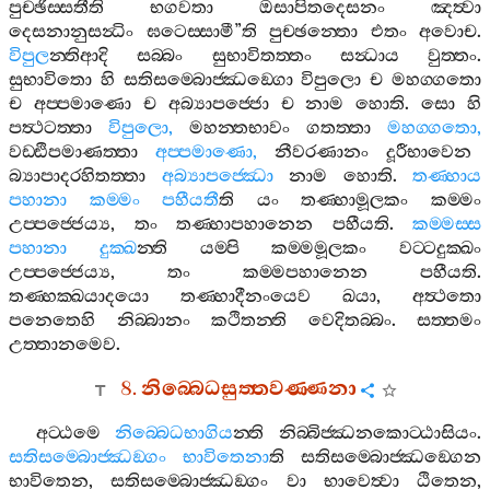
පුච‍්ඡිස‍්සතීති
භගවතා
ඔසාපිතදෙසනං
ඤත්‍වා
දෙසනානුසන්‍ධිං
ඝටෙස‍්සාමී
”
ති
පුච‍්ඡන‍්තො
එතං
අවොච
.
විපුල
න‍්තිආදි
සබ‍්බං
සුභාවිතත‍්තං
සන්‍ධාය
වුත‍්තං
.
සුභාවිතො
හි
සතිසම‍්බොජ‍්ඣඞ‍්ගො
විපුලො
ච
මහග‍්ගතො
ච
අප‍්පමාණො
ච
අබ්‍යාපජ‍්ජො
ච
නාම
හොති
.
සො
හි
පත්‍ථටත‍්තා
විපුලො
,
මහන‍්තභාවං
ගතත‍්තා
මහග‍්ගතො
,
වඩ‍්ඪිපමාණත‍්තා
අප‍්පමාණො
,
නීවරණානං
දූරීභාවෙන
බ්‍යාපාදරහිතත‍්තා
අබ්‍යාපජ‍්ඣො
නාම
හොති
.
තණ‍්හාය
පහානා
කම‍්මං
පහීයතී
ති
යං
තණ‍්හාමූලකං
කම‍්මං
උප‍්පජ‍්ජෙය්‍ය
,
තං
තණ‍්හාපහානෙන
පහීයති
.
කම‍්මස‍්ස
පහානා
දුක‍්ඛ
න‍්ති
යම‍්පි
කම‍්මමූලකං
වට‍්ටදුක‍්ඛං
උප‍්පජ‍්ජෙය්‍ය
,
තං
කම‍්මපහානෙන
පහීයති
.
තණ‍්හක‍්ඛයාදයො
තණ‍්හාදීනංයෙව
ඛයා
,
අත්‍ථතො
පනෙතෙහි
නිබ‍්බානං
කථිතන‍්ති
වෙදිතබ‍්බං
.
සත‍්තමං
උත‍්තානමෙව
.
8.
නිබ‍්බෙධසුත‍්තවණ‍්ණනා
අට‍්ඨමෙ
නිබ‍්බෙධභාගිය
න‍්ති
නිබ‍්බිජ‍්ඣනකොට‍්ඨාසියං
.
සතිසම‍්බොජ‍්ඣඞ‍්ගං
භාවිතෙනා
ති
සතිසම‍්බොජ‍්ඣඞ‍්ගෙන
භාවිතෙන
,
සතිසම‍්බොජ‍්ඣඞ‍්ගං
වා
භාවෙත්‍වා
ඨිතෙන
,