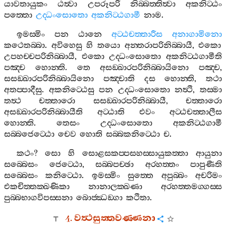
යාවතායුකං
ඨත්‍වා
උපරූපරි
නිබ‍්බත‍්තිත්‍වා
අකනිට‍්ඨං
පත‍්තො
උද‍්ධංසොතො
අකනිට‍්ඨගාමී
නාම
.
ඉමස‍්මිං
පන
ඨානෙ
අට‍්ඨචත‍්තාරීස
අනාගාමිනො
කථෙතබ‍්බා
.
අවිහෙසු
හි
තයො
අන‍්තරාපරිනිබ‍්බායී
,
එකො
උපහච‍්චපරිනිබ‍්බායී
,
එකො
උද‍්ධංසොතො
අකනිට‍්ඨගාමීති
පඤ‍්ච
හොන‍්ති
.
තෙ
අසඞ‍්ඛාරපරිනිබ‍්බායිනො
පඤ‍්ච
,
සසඞ‍්ඛාරපරිනිබ‍්බායිනො
පඤ‍්චාති
දස
හොන‍්ති
,
තථා
අතප‍්පාදීසු
.
අකනිට‍්ඨෙසු
පන
උද‍්ධංසොතො
නත්‍ථි
,
තස‍්මා
තත්‍ථ
චත‍්තාරො
සසඞ‍්ඛාරපරිනිබ‍්බායී
,
චත‍්තාරො
අසඞ‍්ඛාරපරිනිබ‍්බායීති
අට‍්ඨාති
එවං
අට‍්ඨචත‍්තාලීස
හොන‍්ති
.
තෙසං
උද‍්ධංසොතො
අකනිට‍්ඨගාමී
සබ‍්බජෙට‍්ඨො
චෙව
හොති
සබ‍්බකනිට‍්ඨො
ච
.
කථං
?
සො
හි
සොළසකප‍්පසහස‍්සායුකත‍්තා
ආයුනා
සබ‍්බෙසං
ජෙට‍්ඨො
,
සබ‍්බපච‍්ඡා
අරහත‍්තං
පාපුණීති
සබ‍්බෙසං
කනිට‍්ඨො
.
ඉමස‍්මිං
සුත‍්තෙ
අපුබ‍්බං
අචරිමං
එකචිත‍්තක‍්ඛණිකා
නානාලක‍්ඛණා
අරහත‍්තමග‍්ගස‍්ස
පුබ‍්බභාගවිපස‍්සනා
බොජ‍්ඣඞ‍්ගා
කථිතා
.
4.
වත්‍ථසුත‍්තවණ‍්ණනා