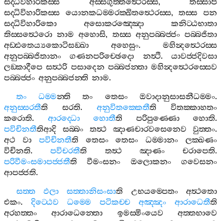
සද‍්ධිවිහාරිකස‍්ස
අස‍්සගුත‍්තත්‍ථෙරස‍්ස
,
තස‍්සාපි
සද‍්ධිවිහාරිකස‍්ස
යොනකධම‍්මරක‍්ඛිතත්‍ථෙරස‍්ස
,
තස‍්ස
පන
සද‍්ධිවිහාරිකො
අසොකරඤ‍්ඤො
කනිට‍්ඨභාතා
තිස‍්සත්‍ථෙරො
නාම
අහොසි
,
තස‍්ස
අනුපබ‍්බජ‍්ජං
පබ‍්බජිතා
අඩ‍්ඪතෙය්‍යකොටිසඞ‍්ඛා
අහෙසුං
.
මහින්‍දත්‍ථෙරස‍්ස
අනුපබ‍්බජිතානං
ගණනපරිච‍්ඡෙදො
නත්‍ථි
.
යාවජ‍්ජදිවසා
ලඞ‍්කාදීපෙ
සත්‍ථරි
පසාදෙන
පබ‍්බජන‍්තා
මහින්‍දත්‍ථෙරස‍්සෙව
පබ‍්බජ‍්ජං
අනුපබ‍්බජන‍්ති
නාම
.
තං
ධම‍්ම
න‍්ති
තං
තෙසං
ඔවාදානුසාසනීධම‍්මං
.
අනුස‍්සරතී
ති
සරති
.
අනුවිතක‍්කෙතී
ති
විතක‍්කාහතං
කරොති
.
ආරද‍්ධො
හොතී
ති
පරිපුණ‍්ණො
හොති
.
පවිචිනතී
තිආදි
සබ‍්බං
තත්‍ථ
ඤාණචාරවසෙනෙව
වුත‍්තං
.
අථ
වා
පවිචිනතී
ති
තෙසං
තෙසං
ධම‍්මානං
ලක‍්ඛණං
විචිනති
.
පවිචරතී
ති
තත්‍ථ
ඤාණං
චරාපෙති
.
පරිවීමංසමාපජ‍්ජතී
ති
වීමංසනං
ඔලොකනං
ගවෙසනං
ආපජ‍්ජති
.
සත‍්ත
ඵලා
සත‍්තානිසංසා
ති
උභයම‍්පෙතං
අත්‍ථතො
එකං
.
දිට‍්ඨෙව
ධම‍්මෙ
පටිකච‍්ච
අඤ‍්ඤං
ආරාධෙතී
ති
අරහත‍්තං
ආරාධෙන‍්තො
ඉමස‍්මිංයෙව
අත‍්තභාවෙ