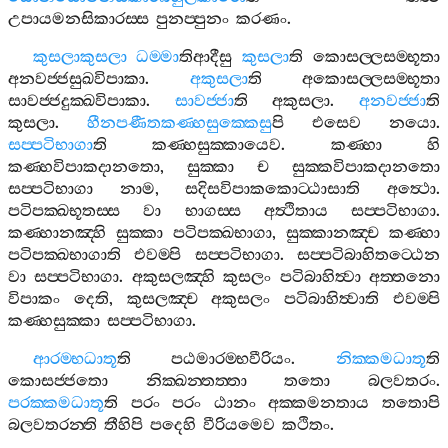
උපායමනසිකාරස‍්ස
පුනප‍්පුනං
කරණං
.
කුසලාකුසලා
ධම‍්මා
තිආදීසු
කුසලා
ති
කොසල‍්ලසම‍්භූතා
අනවජ‍්ජසුඛවිපාකා
.
අකුසලා
ති
අකොසල‍්ලසම‍්භූතා
සාවජ‍්ජදුක‍්ඛවිපාකා
.
සාවජ‍්ජා
ති
අකුසලා
.
අනවජ‍්ජා
ති
කුසලා
.
හීනපණීතකණ‍්හසුක‍්කෙසු
පි
එසෙව
නයො
.
සප‍්පටිභාගා
ති
කණ‍්හසුක‍්කායෙව
.
කණ‍්හා
හි
කණ‍්හවිපාකදානතො
,
සුක‍්කා
ච
සුක‍්කවිපාකදානතො
සප‍්පටිභාගා
නාම
,
සදිසවිපාකකොට‍්ඨාසාති
අත්‍ථො
.
පටිපක‍්ඛභූතස‍්ස
වා
භාගස‍්ස
අත්‍ථිතාය
සප‍්පටිභාගා
.
කණ‍්හානඤ‍්හි
සුක‍්කා
පටිපක‍්ඛභාගා
,
සුක‍්කානඤ‍්ච
කණ‍්හා
පටිපක‍්ඛභාගාති
එවම‍්පි
සප‍්පටිභාගා
.
සප‍්පටිබාහිතට‍්ඨෙන
වා
සප‍්පටිභාගා
.
අකුසලඤ‍්හි
කුසලං
පටිබාහිත්‍වා
අත‍්තනො
විපාකං
දෙති
,
කුසලඤ‍්ච
අකුසලං
පටිබාහිත්‍වාති
එවම‍්පි
කණ‍්හසුක‍්කා
සප‍්පටිභාගා
.
ආරම‍්භධාතූ
ති
පඨමාරම‍්භවීරියං
.
නික‍්කමධාතූ
ති
කොසජ‍්ජතො
නික‍්ඛන‍්තත‍්තා
තතො
බලවතරං
.
පරක‍්කමධාතූ
ති
පරං
පරං
ඨානං
අක‍්කමනතාය
තතොපි
බලවතරන‍්ති
තීහිපි
පදෙහි
වීරියමෙව
කථිතං
.