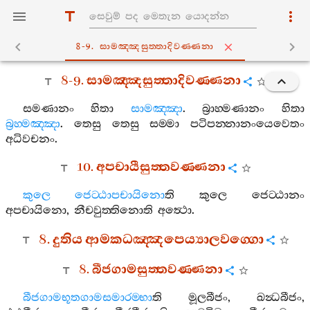
8-9. සාමඤ‍්ඤසුත‍්තාදිවණ‍්ණනා
8-9.
සාමඤ‍්ඤසුත‍්තාදිවණ‍්ණනා
සමණානං
හිතා
සාමඤ‍්ඤා
.
බ්‍රාහ‍්මණානං
හිතා
බ්‍රහ‍්මඤ‍්ඤා
.
තෙසු
තෙසු
සම‍්මා
පටිපන‍්නානංයෙවෙතං
අධිවචනං
.
10.
අපචායීසුත‍්තවණ‍්ණනා
කුලෙ
ජෙට‍්ඨාපචායිනො
ති
කුලෙ
ජෙට‍්ඨානං
අපචායිනො
,
නීචවුත‍්තිනොති
අත්‍ථො
.
8.
දුතිය
ආමකධඤ‍්ඤපෙය්‍යාලවග‍්ගො
8.
බීජගාමසුත‍්තවණ‍්ණනා
බීජගාමභූතගාමසමාරම‍්භා
ති
මූලබීජං
,
ඛන්‍ධබීජං
,